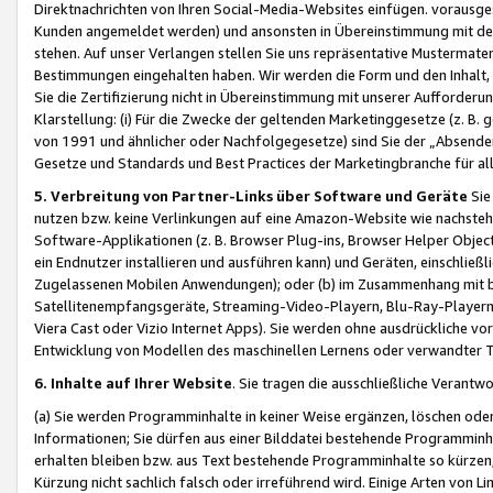
Direktnachrichten von Ihren Social-Media-Websites einfügen. vorausg
Kunden angemeldet werden) und ansonsten in Übereinstimmung mit der
stehen. Auf unser Verlangen stellen Sie uns repräsentative Mustermater
Bestimmungen eingehalten haben. Wir werden die Form und den Inhalt, di
Sie die Zertifizierung nicht in Übereinstimmung mit unserer Aufforderu
Klarstellung: (i) Für die Zwecke der geltenden Marketinggesetze (z. 
von 1991 und ähnlicher oder Nachfolgegesetze) sind Sie der „Absender“ j
Gesetze und Standards und Best Practices der Marketingbranche für 
5. Verbreitung von Partner-Links über Software und Geräte
Sie
nutzen bzw. keine Verlinkungen auf eine Amazon-Website wie nachsteh
Software-Applikationen (z. B. Browser Plug-ins, Browser Helper Objec
ein Endnutzer installieren und ausführen kann) und Geräten, einschlie
Zugelassenen Mobilen Anwendungen); oder (b) im Zusammenhang mit bzw.
Satellitenempfangsgeräte, Streaming-Video-Playern, Blu-Ray-Playern 
Viera Cast oder Vizio Internet Apps). Sie werden ohne ausdrückliche v
Entwicklung von Modellen des maschinellen Lernens oder verwandter 
6. Inhalte auf Ihrer Website
. Sie tragen die ausschließliche Verantwo
(a) Sie werden Programminhalte in keiner Weise ergänzen, löschen oder
Informationen; Sie dürfen aus einer Bilddatei bestehende Programminhal
erhalten bleiben bzw. aus Text bestehende Programminhalte so kürzen, 
Kürzung nicht sachlich falsch oder irreführend wird. Einige Arten von L