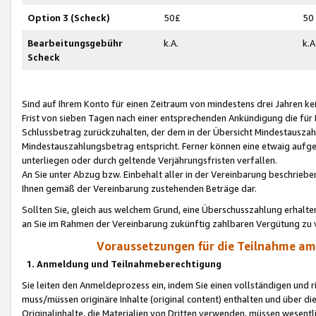
Option 3 (Scheck)
50£
50
Bearbeitungsgebühr
k.A.
k.A
Scheck
Sind auf Ihrem Konto für einen Zeitraum von mindestens drei Jahren kein
Frist von sieben Tagen nach einer entsprechenden Ankündigung die für
Schlussbetrag zurückzuhalten, der dem in der Übersicht Mindestausz
Mindestauszahlungsbetrag entspricht. Ferner können eine etwaig aufg
unterliegen oder durch geltende Verjährungsfristen verfallen.
An Sie unter Abzug bzw. Einbehalt aller in der Vereinbarung beschrieb
Ihnen gemäß der Vereinbarung zustehenden Beträge dar.
Sollten Sie, gleich aus welchem Grund, eine Überschusszahlung erhalte
an Sie im Rahmen der Vereinbarung zukünftig zahlbaren Vergütung zu 
Voraussetzungen für die Teilnahme a
1. Anmeldung und Teilnahmeberechtigung
Sie leiten den Anmeldeprozess ein, indem Sie einen vollständigen und 
muss/müssen originäre Inhalte (original content) enthalten und über d
Originalinhalte, die Materialien von Dritten verwenden, müssen wese