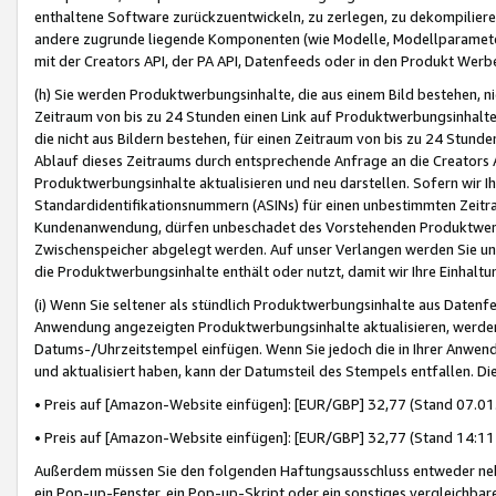
enthaltene Software zurückzuentwickeln, zu zerlegen, zu dekompilier
andere zugrunde liegende Komponenten (wie Modelle, Modellparameter
mit der Creators API, der PA API, Datenfeeds oder in den Produkt Werb
(h) Sie werden Produktwerbungsinhalte, die aus einem Bild bestehen, ni
Zeitraum von bis zu 24 Stunden einen Link auf Produktwerbungsinhalte
die nicht aus Bildern bestehen, für einen Zeitraum von bis zu 24 Stund
Ablauf dieses Zeitraums durch entsprechende Anfrage an die Creators 
Produktwerbungsinhalte aktualisieren und neu darstellen. Sofern wir Ih
Standardidentifikationsnummern (ASINs) für einen unbestimmten Zeitra
Kundenanwendung, dürfen unbeschadet des Vorstehenden Produktwerbu
Zwischenspeicher abgelegt werden. Auf unser Verlangen werden Sie un
die Produktwerbungsinhalte enthält oder nutzt, damit wir Ihre Einhalt
(i) Wenn Sie seltener als stündlich Produktwerbungsinhalte aus Datenfe
Anwendung angezeigten Produktwerbungsinhalte aktualisieren, werden 
Datums-/Uhrzeitstempel einfügen. Wenn Sie jedoch die in Ihrer Anwe
und aktualisiert haben, kann der Datumsteil des Stempels entfallen. Dies
• Preis auf [Amazon-Website einfügen]: [EUR/GBP] 32,77 (Stand 07.01.
• Preis auf [Amazon-Website einfügen]: [EUR/GBP] 32,77 (Stand 14:11 
Außerdem müssen Sie den folgenden Haftungsausschluss entweder neb
ein Pop-up-Fenster, ein Pop-up-Skript oder ein sonstiges vergleichba