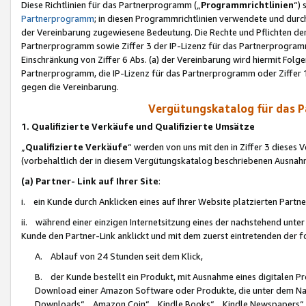
Diese Richtlinien für das Partnerprogramm („
Programmrichtlinien
“)
Partnerprogramm
; in diesen Programmrichtlinien verwendete und durch
der Vereinbarung zugewiesene Bedeutung. Die Rechte und Pflichten de
Partnerprogramm sowie Ziffer 3 der IP-Lizenz für das Partnerprogram
Einschränkung von Ziffer 6 Abs. (a) der Vereinbarung wird hiermit Fol
Partnerprogramm, die IP-Lizenz für das Partnerprogramm oder Ziffer 1
gegen die Vereinbarung.
Vergütungskatalog für das 
1. Qualifizierte Verkäufe und Qualifizierte Umsätze
„
Qualifizierte Verkäufe
“ werden von uns mit den in Ziffer 3 diese
(vorbehaltlich der in diesem Vergütungskatalog beschriebenen Ausnah
(a) Partner- Link auf Ihrer Site
:
i. ein Kunde durch Anklicken eines auf Ihrer Website platzierten Part
ii. während einer einzigen Internetsitzung eines der nachstehend unter (i)
Kunde den Partner-Link anklickt und mit dem zuerst eintretenden der f
A. Ablauf von 24 Stunden seit dem Klick,
B. der Kunde bestellt ein Produkt, mit Ausnahme eines digitalen P
Download einer Amazon Software oder Produkte, die unter dem N
Downloads“, „Amazon Coin“, „Kindle Books“, „Kindle Newspapers“, „