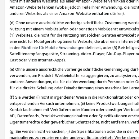
nicht mit anderen Websites als einer Amazon-Website verlinken oder i
Amazon-Website lenken (wobei jedoch Teile Ihrer Anwendung, die nich
anderen Websites als einer Amazon-Website enthalten dürfen).
(d) Ohne unsere ausdrückliche vorherige schriftliche Zustimmung werd
Nutzung mit einem Mobiltelefon oder sonstigen Mobilgerät entwickelt
(1) Websites, die nicht für die Nutzung mit solchen Geräten entwickelt
eine nicht für Mobilgeräte optimierte Website, die über einen Interne
in den
Richtlinie für Mobile Anwendungen
definiert, oder (3) Beistellge
Satellitenempfangsgeräte, Streaming-Video-Player, Blu-Ray-Player ode
Cast oder Vizio Internet-Apps).
(e) Ohne unsere ausdrückliche vorherige schriftliche Genehmigung dürfe
verwenden, um Produkt-Werbeinhalte zu aggregieren, zu analysieren, 
anderen Anwendungen, die für die Verwendung durch Personen oder Or
für die direkte Schulung oder Feinabstimmung eines maschinellen Lern
(f) Sie werden (i) nicht in irgendeiner Weise in die Funktionalität ode
entsprechenden Versuch unternehmen; (ii) keine Produktwerbungsinha
Kontaktaufnahme mit Verkäufern oder Kunden oder sonstiger Werbeaktiv
API, Datenfeeds, Produktwerbungsinhalten oder Spezifikationen erschei
Eigentumsrechte oder gewerblicher Schutzrechte, nicht entfernen, verd
(g) Sie werden nicht versuchen, (i) die Spezifikationen oder die in de
manipulieren, zu reparieren oder anderweitig abgeleitete Werke davon z