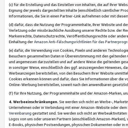
(c) für die Erstellung und das Einstellen von Inhalten, die auf Ihrer We
Eignung der jeweils dargestellten Inhalte (einschließlich sämtlicher 
Informationen, die Sie in einen Partner-Link aufnehmen oder mit diese
(d) dafür, dass die Nutzung der Programminhalte, Ihrer Website und des 
Verletzung oder missbräuchliche Ausübung unserer Rechte bzw. der Recht
Markenrechte, Datenschutzrechte, Veröffentlichungsrechte oder anderer
Einhaltung der
Amazon Anti-Fälschungsrichtlinien für das Partnerpro
(e) dafür, die Verwendung von Cookies, Pixeln und anderen Technologien
Besuchern gesammelten Daten in Übereinstimmung mit den geltenden Ge
und angemessen darzustellen und auf andere Weise die geltenden geset
in sonstiger Weise, einschließlich des ggf. anzuzeigenden Hinweises, d
Werbeanzeigen bereitstellen, von den Besuchern Ihrer Website unmitte
Cookies erkennen können und dafür, dass Sie Informationen über die v
Online-Werbung bereitstellen, soweit nach den anwendbaren gesetzlic
(f) für Ihre Nutzung, der Programminhalte und der Amazon-Marken, u
4. Werbeeinschränkungen.
Sie werden sich nicht an Werbe-, Market
Unternehmen oder in Verbindung mit einer Amazon-Website oder dem Pa
Vereinbarung
gestattet sind. Sie werden sich nicht an Werbeaktivitäten
Logos von uns oder unseren Partnern (einschließlich Amazon-Marken), 
E-Books, physischen Postsendungen, physischen Dokumenten oder in 