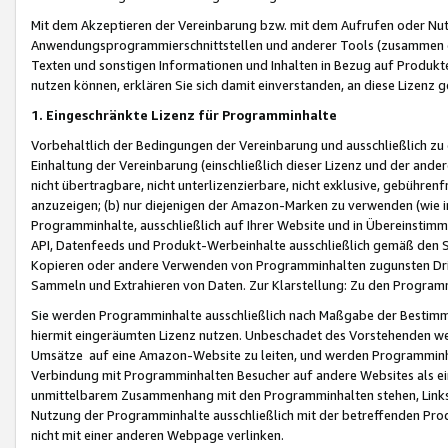
Mit dem Akzeptieren der Vereinbarung bzw. mit dem Aufrufen oder Nutz
Anwendungsprogrammierschnittstellen und anderer Tools (zusammen die
Texten und sonstigen Informationen und Inhalten in Bezug auf Produkte
nutzen können, erklären Sie sich damit einverstanden, an diese Lizenz 
1. Eingeschränkte Lizenz für Programminhalte
Vorbehaltlich der Bedingungen der Vereinbarung und ausschließlich z
Einhaltung der Vereinbarung (einschließlich dieser Lizenz und der ande
nicht übertragbare, nicht unterlizenzierbare, nicht exklusive, gebühren
anzuzeigen; (b) nur diejenigen der Amazon-Marken zu verwenden (wie in 
Programminhalte, ausschließlich auf Ihrer Website und in Übereinstimmu
API, Datenfeeds und Produkt-Werbeinhalte ausschließlich gemäß den Spe
Kopieren oder andere Verwenden von Programminhalten zugunsten Dri
Sammeln und Extrahieren von Daten. Zur Klarstellung: Zu den Program
Sie werden Programminhalte ausschließlich nach Maßgabe der Besti
hiermit eingeräumten Lizenz nutzen. Unbeschadet des Vorstehenden we
Umsätze auf eine Amazon-Website zu leiten, und werden Programminhal
Verbindung mit Programminhalten Besucher auf andere Websites als ein
unmittelbarem Zusammenhang mit den Programminhalten stehen, Links z
Nutzung der Programminhalte ausschließlich mit der betreffenden Pr
nicht mit einer anderen Webpage verlinken.