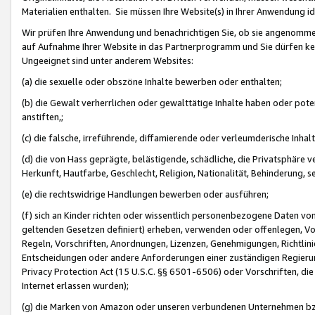
Materialien enthalten. Sie müssen Ihre Website(s) in Ihrer Anwendung ide
Wir prüfen Ihre Anwendung und benachrichtigen Sie, ob sie angenommen
auf Aufnahme Ihrer Website in das Partnerprogramm und Sie dürfen kei
Ungeeignet sind unter anderem Websites:
(a) die sexuelle oder obszöne Inhalte bewerben oder enthalten;
(b) die Gewalt verherrlichen oder gewalttätige Inhalte haben oder pot
anstiften,;
(c) die falsche, irreführende, diffamierende oder verleumderische Inha
(d) die von Hass geprägte, belästigende, schädliche, die Privatsphäre v
Herkunft, Hautfarbe, Geschlecht, Religion, Nationalität, Behinderung, 
(e) die rechtswidrige Handlungen bewerben oder ausführen;
(f) sich an Kinder richten oder wissentlich personenbezogene Daten vo
geltenden Gesetzen definiert) erheben, verwenden oder offenlegen, Vo
Regeln, Vorschriften, Anordnungen, Lizenzen, Genehmigungen, Richtlini
Entscheidungen oder andere Anforderungen einer zuständigen Regierung
Privacy Protection Act (15 U.S.C. §§ 6501-6506) oder Vorschriften, di
Internet erlassen wurden);
(g) die Marken von Amazon oder unseren verbundenen Unternehmen b