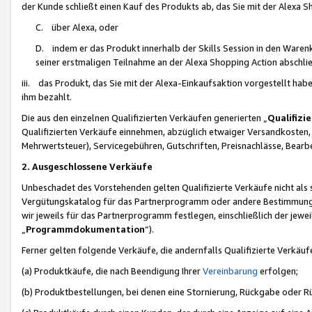
der Kunde schließt einen Kauf des Produkts ab, das Sie mit der Alexa 
C. über Alexa, oder
D. indem er das Produkt innerhalb der Skills Session in den Waren
seiner erstmaligen Teilnahme an der Alexa Shopping Action abschlie
iii. das Produkt, das Sie mit der Alexa-Einkaufsaktion vorgestellt ha
ihm bezahlt.
Die aus den einzelnen Qualifizierten Verkäufen generierten „
Qualifizi
Qualifizierten Verkäufe einnehmen, abzüglich etwaiger Versandkosten
Mehrwertsteuer), Servicegebühren, Gutschriften, Preisnachlässe, Bear
2. Ausgeschlossene Verkäufe
Unbeschadet des Vorstehenden gelten Qualifizierte Verkäufe nicht als
Vergütungskatalog für das Partnerprogramm oder andere Bestimmungen,
wir jeweils für das Partnerprogramm festlegen, einschließlich der jewe
„
Programmdokumentation
“).
Ferner gelten folgende Verkäufe, die andernfalls Qualifizierte Verkä
(a) Produktkäufe, die nach Beendigung Ihrer
Vereinbarung
erfolgen;
(b) Produktbestellungen, bei denen eine Stornierung, Rückgabe oder R