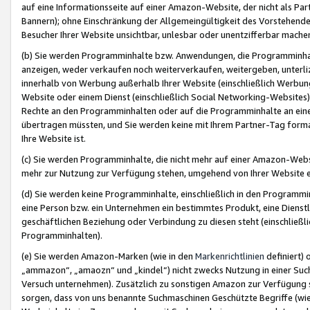
auf eine Informationsseite auf einer Amazon-Website, der nicht als Part
Bannern); ohne Einschränkung der Allgemeingültigkeit des Vorstehende
Besucher Ihrer Website unsichtbar, unlesbar oder unentzifferbar mache
(b) Sie werden Programminhalte bzw. Anwendungen, die Programminhalt
anzeigen, weder verkaufen noch weiterverkaufen, weitergeben, unterli
innerhalb von Werbung außerhalb Ihrer Website (einschließlich Werbun
Website oder einem Dienst (einschließlich Social Networking-Website
Rechte an den Programminhalten oder auf die Programminhalte an eine a
übertragen müssten, und Sie werden keine mit Ihrem Partner-Tag formati
Ihre Website ist.
(c) Sie werden Programminhalte, die nicht mehr auf einer Amazon-Websit
mehr zur Nutzung zur Verfügung stehen, umgehend von Ihrer Website e
(d) Sie werden keine Programminhalte, einschließlich in den Programmin
eine Person bzw. ein Unternehmen ein bestimmtes Produkt, eine Dienstle
geschäftlichen Beziehung oder Verbindung zu diesen steht (einschließli
Programminhalten).
(e) Sie werden Amazon-Marken (wie in den
Markenrichtlinien
definiert) 
„ammazon“, „amaozn“ und „kindel“) nicht zwecks Nutzung in einer Suc
Versuch unternehmen). Zusätzlich zu sonstigen Amazon zur Verfügung 
sorgen, dass von uns benannte Suchmaschinen Geschützte Begriffe (wie 