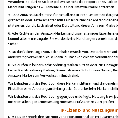
verändern. So dürfen Sie beispielsweise nicht die Proportionen, Farb
Marke hinzufügen bzw. Elemente aus einer Amazon-Marke entfernen.
5. Jede Amazon-Marke muss für sich alleine in ihrer Gesamtheit darge
grafischen oder Textelementen muss ein hinreichender Abstand gegebe
platzieren, der die Lesbarkeit oder Darstellung dieser Amazon-Marke b
6. Alle Rechte an den Amazon-Marken sind unser alleiniges Eigentum, 
kommt alleine uns zugute. Sie werden keine Handlungen vornehmen, 
stehen.
7. Du darfst kein Logo von, oder Inhalte erstellt von,
Drittanbietern au
anderweitig verwenden, es sei denn, du hast von diesem Verkäufer oder
8. Sie dürfen in keiner Rechtsordnung Marken nutzen oder zur Eintragu
keiner Rechtsordnung Marken, Domain-Namen, Subdomain-Namen, Benu
Amazon-Marke zum Verwechseln ähnlich sind.
Wir behalten uns das Recht vor, diese Markenrichtlinien und die gene
Einstellen einer Änderungsmitteilung oder überarbeiteter Markenricht
Wir behalten uns das Recht vor, gegen jede unbefugte Nutzung bzw. jede 
unserem alleinigen Ermessen angemessene Maßnahmen zu ergreifen.
IP-Lizenz- und Nutzungsan
Diese Lizenz regelt Ihre Nutzung von Programminhalten im Zusammen