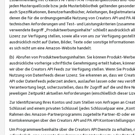
jeden Musterquellcode bzw. jede Musterbibliothek geltenden gesonder
auch Spezifikationen, Benutzerhandbücher, Anleitungen, Begleitmaterial
denen die für die ordnungsgemäße Nutzung von Creators API und PA A
technischen Anforderungen und Test- und Leistungskriterien (zusammen
verwendete Begriff „Produktwerbungsinhalte“ schließt ausdrücklich al
Lizenz zur Verfügung stellen, sowie alle von uns zur Verfügung gestel
ausdrücklich nicht auf Daten, Bilder, Texte oder sonstige Informatione
es sich nicht um eine Amazon-Website handelt.
(b) Abrufen von Produktwerbungsinhalten. Sie können Produkt-Werbein
ausdrückliche vorherige schriftliche Genehmigung erteilt haben, könn
wir über die Creators API Feeds zur Verfügung stellen. Wenn Sie Produk
Nutzung von Datenfeeds dieser Lizenz. Sie erkennen an, dass wir Creat
API oder Datenfeeds jederzeit ändern, auslaufen lassen oder neu veröffe
Verantwortung liegt, sicherzustellen, dass Ihr Zugriff auf die und Ihr
jeweiligen Zeitpunkt aktuellen Anforderungen (einschließlich dieser Liz
Zur Identifizierung Ihres Kontos und zum Stellen von Anfragen an Crea
Schlüssel und einem privaten Schlüssel (jedes Schlüsselpaar eine „Kon
Rahmen des Amazon-Partnerprogramms zugeteilte Partner-ID oder ein
Kontokennungen über den Creators API und PA API Kontoerstellungspro
Um Programmwerbeinhalte über die Creators API Dienste zu erhalten, m