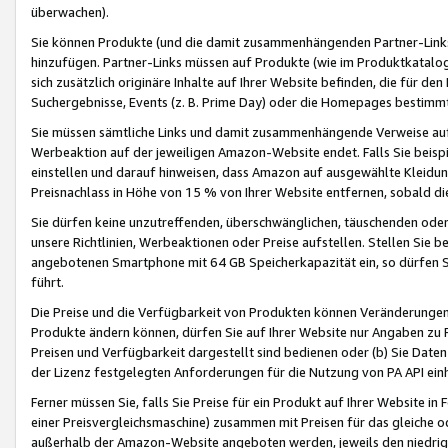
überwachen).
Sie können Produkte (und die damit zusammenhängenden Partner-Links)
hinzufügen. Partner-Links müssen auf Produkte (wie im Produktkatalog de
sich zusätzlich originäre Inhalte auf Ihrer Website befinden, die für 
Suchergebnisse, Events (z. B. Prime Day) oder die Homepages bestimmte
Sie müssen sämtliche Links und damit zusammenhängende Verweise auf z
Werbeaktion auf der jeweiligen Amazon-Website endet. Falls Sie beisp
einstellen und darauf hinweisen, dass Amazon auf ausgewählte Kleidun
Preisnachlass in Höhe von 15 % von Ihrer Website entfernen, sobald di
Sie dürfen keine unzutreffenden, überschwänglichen, täuschenden od
unsere Richtlinien, Werbeaktionen oder Preise aufstellen. Stellen Sie 
angebotenen Smartphone mit 64 GB Speicherkapazität ein, so dürfen S
führt.
Die Preise und die Verfügbarkeit von Produkten können Veränderungen 
Produkte ändern können, dürfen Sie auf Ihrer Website nur Angaben zu P
Preisen und Verfügbarkeit dargestellt sind bedienen oder (b) Sie Daten
der Lizenz festgelegten Anforderungen für die Nutzung von PA API einh
Ferner müssen Sie, falls Sie Preise für ein Produkt auf Ihrer Website in 
einer Preisvergleichsmaschine) zusammen mit Preisen für das gleiche o
außerhalb der Amazon-Website angeboten werden, jeweils den niedrigst