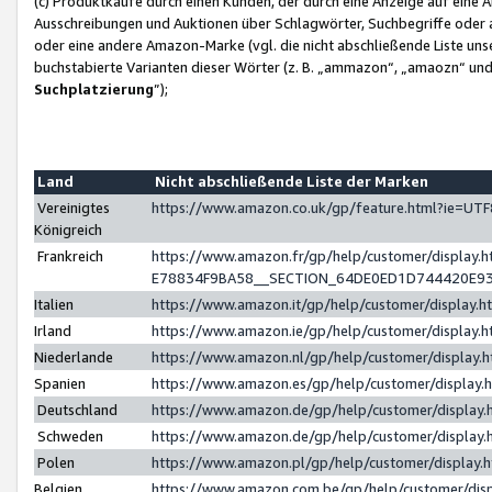
(c) Produktkäufe durch einen Kunden, der durch eine Anzeige auf eine 
Ausschreibungen und Auktionen über Schlagwörter, Suchbegriffe oder 
oder eine andere Amazon-Marke (vgl. die nicht abschließende Liste un
buchstabierte Varianten dieser Wörter (z. B. „ammazon“, „amaozn“ und „
Suchplatzierung
”);
Land
Nicht abschließende Liste der Marken
Vereinigtes
https://www.amazon.co.uk/gp/feature.html?ie=U
Königreich
Frankreich
https://www.amazon.fr/gp/help/customer/displa
E78834F9BA58__SECTION_64DE0ED1D744420E9
Italien
https://www.amazon.it/gp/help/customer/display
Irland
https://www.amazon.ie/gp/help/customer/displa
Niederlande
https://www.amazon.nl/gp/help/customer/display
Spanien
https://www.amazon.es/gp/help/customer/display
Deutschland
https://www.amazon.de/gp/help/customer/displa
Schweden
https://www.amazon.de/gp/help/customer/displa
Polen
https://www.amazon.pl/gp/help/customer/display
Belgien
https://www.amazon.com.be/gp/help/customer/d