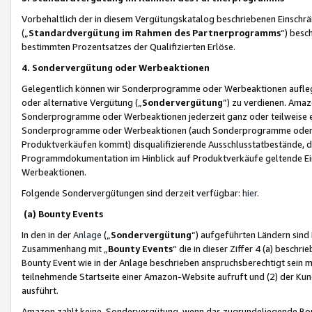
Vorbehaltlich der in diesem Vergütungskatalog beschriebenen Einschr
(„
Standardvergütung im Rahmen des Partnerprogramms
“) besc
bestimmten Prozentsatzes der Qualifizierten Erlöse.
4. Sondervergütung oder Werbeaktionen
Gelegentlich können wir Sonderprogramme oder Werbeaktionen auflegen,
oder alternative Vergütung („
Sondervergütung
”) zu verdienen. Amazo
Sonderprogramme oder Werbeaktionen jederzeit ganz oder teilweise einz
Sonderprogramme oder Werbeaktionen (auch Sonderprogramme oder We
Produktverkäufen kommt) disqualifizierende Ausschlusstatbestände, di
Programmdokumentation im Hinblick auf Produktverkäufe geltende E
Werbeaktionen.
Folgende Sondervergütungen sind derzeit verfügbar:
hier
.
(a) Bounty Events
In den in der
Anlage
(„
Sondervergütung
“) aufgeführten Ländern sind
Zusammenhang mit „
Bounty Events
“ die in dieser Ziffer 4 (a) besch
Bounty Event wie in der Anlage beschrieben anspruchsberechtigt sein mu
teilnehmende Startseite einer Amazon-Website aufruft und (2) der Kun
ausführt.
Amazon zahlt keine Sondervergütung, wenn das zugrundeliegende Boun