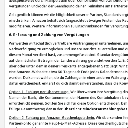
(beispielsweise durch Manipulation oder Kombination von Attributions-
Vergütungen und/oder der Beendigung deiner Teilnahme am Partnerp
Gelegentlich können wir die Möglichkeit unserer Partner, Standardv
einschränken. Amazon behält sich (ungeachtet etwaiger Fristen) das Re
modifizieren. Weitere Informationen zu Einschränkungen für Vergütung
6. Erfassung und Zahlung von Vergütungen
Wir werden wirtschaftlich vertretbare Anstrengungen unternehmen, um 
Nachverfolgung zu ermöglichen und unsere Berichte zu erstellen und di
diesem Monat verdient hast, zusammengefasst sind. Standardvergütung
auf den nächsten Betrag in der Landeswährung gerundet werden (z. B. C
über oder unter dem in deiner Preiskarte angegebenen Satz liegt. Wir
eine Amazon-Webseite etwa 60 Tage nach Ende jedes Kalendermonats, i
wurden. Du kannst wählen, ob du Zahlungen in einer anderen Währung
dafür entscheidest, erklärst du dich damit einverstanden, dass die K
Option 1: Zahlung per Überweisung.
Wir überweisen Ihre Vergütung dir
Namen der Bank, die Kontonummer, den Namen des Kontoinhabers bzw. a
erforderlich) nennen. Sollten Sie sich für diese Option entscheiden, be
fällige Gesamtbetrag den in der
Übersicht Mindestauszahlungsbet
Option 2: Zahlung per Amazon-Geschenkgutschein.
Wir übersenden Ihne
Partnerkonto genannte Haupt-E-Mail-Adresse. Diese Geschenkgutschei