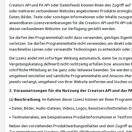
Creators API und PA API oder Datenfeeds können Ihnen den Zugriff auf D
oder mehreren verbundenen Websites angebotenen Produkte ermögliche
Daten, Bilder, Texte oder sonstigen Informationen oder Inhalte zuzugre
anwendbaren Lizenzvereinbarungen für die Creators API und PA API od
diesen verbundenen Websites zur Verfügung gestellt werden.
Sie dürfen den Programminhalt nicht dazu verwenden, geistiges Eigent
verletzen. Sie dürfen Programminhalte nicht verwenden, um direkt ode
maschinelles Lernen oder verwandte Technologien zu entwickeln oder zu
Die Lizenz endet mit sofortiger Wirkung automatisch, wenn Sie zu irg
Vergütungskatalog definiert) nicht rechtzeitig erfüllen bzw. ansonsten
schriftliche Mitteilung an Sie ganz oder teilweise beenden. Sie werden
umgehend einstellen und sämtliche Programminhalte und Amazon-Marke
jeweils verlangt, umgehend von Ihrer Website entfernen und löschen od
2. Voraussetzungen für die Nutzung der Creators API und der P
(a)
Beschreibung
. Im Rahmen dieser Lizenz können wir Ihnen Programmi
• Daten, Bilder, Audio-Dateien, Videos, Logos, Benutzerschnittstellen-
• Textmaterialien, wie beispielsweise Produktinformationen in Textfor
Neben den vorstehenden Produktwerbungsinhalten und dem Zugriff auf 
Zusammenhang mit Creators API und PA API Musterquellcodes und -bibli