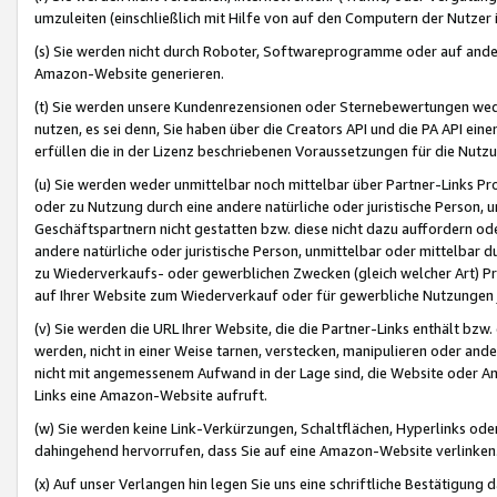
umzuleiten (einschließlich mit Hilfe von auf den Computern der Nutzer i
(s) Sie werden nicht durch Roboter, Softwareprogramme oder auf andere
Amazon-Website generieren.
(t) Sie werden unsere Kundenrezensionen oder Sternebewertungen wed
nutzen, es sei denn, Sie haben über die Creators API und die PA API e
erfüllen die in der Lizenz beschriebenen Voraussetzungen für die Nutzu
(u) Sie werden weder unmittelbar noch mittelbar über Partner-Links P
oder zu Nutzung durch eine andere natürliche oder juristische Person,
Geschäftspartnern nicht gestatten bzw. diese nicht dazu auffordern od
andere natürliche oder juristische Person, unmittelbar oder mittelbar
zu Wiederverkaufs- oder gewerblichen Zwecken (gleich welcher Art) 
auf Ihrer Website zum Wiederverkauf oder für gewerbliche Nutzungen 
(v) Sie werden die URL Ihrer Website, die die Partner-Links enthält b
werden, nicht in einer Weise tarnen, verstecken, manipulieren oder and
nicht mit angemessenem Aufwand in der Lage sind, die Website oder A
Links eine Amazon-Website aufruft.
(w) Sie werden keine Link-Verkürzungen, Schaltflächen, Hyperlinks ode
dahingehend hervorrufen, dass Sie auf eine Amazon-Website verlinken
(x) Auf unser Verlangen hin legen Sie uns eine schriftliche Bestätigung