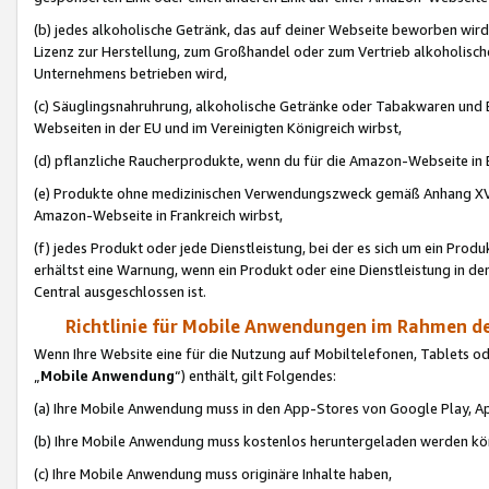
(b) jedes alkoholische Getränk, das auf deiner Webseite beworben wird
Lizenz zur Herstellung, zum Großhandel oder zum Vertrieb alkoholisch
Unternehmens betrieben wird,
(c) Säuglingsnahruhrung, alkoholische Getränke oder Tabakwaren und E
Webseiten in der EU und im Vereinigten Königreich wirbst,
(d) pflanzliche Raucherprodukte, wenn du für die Amazon-Webseite in B
(e) Produkte ohne medizinischen Verwendungszweck gemäß Anhang XVI 
Amazon-Webseite in Frankreich wirbst,
(f) jedes Produkt oder jede Dienstleistung, bei der es sich um ein Prod
erhältst eine Warnung, wenn ein Produkt oder eine Dienstleistung in de
Central ausgeschlossen ist.
Richtlinie für Mobile Anwendungen im Rahmen de
Wenn Ihre Website eine für die Nutzung auf Mobiltelefonen, Tablets 
„
Mobile Anwendung
“) enthält, gilt Folgendes:
(a) Ihre Mobile Anwendung muss in den App-Stores von Google Play, A
(b) Ihre Mobile Anwendung muss kostenlos heruntergeladen werden könn
(c) Ihre Mobile Anwendung muss originäre Inhalte haben,