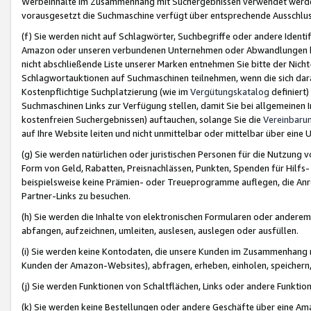
Werbeinhalte im Zusammenhang mit Suchergebnissen verwendet werden,
vorausgesetzt die Suchmaschine verfügt über entsprechende Ausschlu
(f) Sie werden nicht auf Schlagwörter, Suchbegriffe oder andere Ident
Amazon oder unseren verbundenen Unternehmen oder Abwandlungen bzw
nicht abschließende Liste unserer Marken entnehmen Sie bitte der Nich
Schlagwortauktionen auf Suchmaschinen teilnehmen, wenn die sich da
Kostenpflichtige Suchplatzierung (wie im
Vergütungskatalog
definiert
Suchmaschinen Links zur Verfügung stellen, damit Sie bei allgemeinen I
kostenfreien Suchergebnissen) auftauchen, solange Sie die
Vereinbaru
auf Ihre Website leiten und nicht unmittelbar oder mittelbar über eine
(g) Sie werden natürlichen oder juristischen Personen für die Nutzung 
Form von Geld, Rabatten, Preisnachlässen, Punkten, Spenden für Hilfs
beispielsweise keine Prämien- oder Treueprogramme auflegen, die Anrei
Partner-Links zu besuchen.
(h) Sie werden die Inhalte von elektronischen Formularen oder anderem M
abfangen, aufzeichnen, umleiten, auslesen, auslegen oder ausfüllen.
(i) Sie werden keine Kontodaten, die unsere Kunden im Zusammenhang 
Kunden der Amazon-Websites), abfragen, erheben, einholen, speichern,
(j) Sie werden Funktionen von Schaltflächen, Links oder andere Funkti
(k) Sie werden keine Bestellungen oder andere Geschäfte über eine Ama