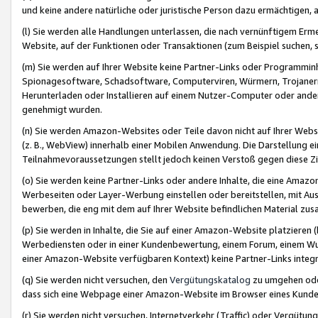
und keine andere natürliche oder juristische Person dazu ermächtigen, a
(l) Sie werden alle Handlungen unterlassen, die nach vernünftigem Erme
Website, auf der Funktionen oder Transaktionen (zum Beispiel suchen, s
(m) Sie werden auf Ihrer Website keine Partner-Links oder Programmin
Spionagesoftware, Schadsoftware, Computerviren, Würmern, Trojaner
Herunterladen oder Installieren auf einem Nutzer-Computer oder ande
genehmigt wurden.
(n) Sie werden Amazon-Websites oder Teile davon nicht auf Ihrer Websi
(z. B., WebView) innerhalb einer Mobilen Anwendung. Die Darstellung ein
Teilnahmevoraussetzungen stellt jedoch keinen Verstoß gegen diese Zif
(o) Sie werden keine Partner-Links oder andere Inhalte, die eine Am
Werbeseiten oder Layer-Werbung einstellen oder bereitstellen, mit Au
bewerben, die eng mit dem auf Ihrer Website befindlichen Material z
(p) Sie werden in Inhalte, die Sie auf einer Amazon-Website platzier
Werbediensten oder in einer Kundenbewertung, einem Forum, einem Wun
einer Amazon-Website verfügbaren Kontext) keine Partner-Links integr
(q) Sie werden nicht versuchen, den
Vergütungskatalog
zu umgehen oder
dass sich eine Webpage einer Amazon-Website im Browser eines Kunden 
(r) Sie werden nicht versuchen, Internetverkehr (Traffic) oder Vergü