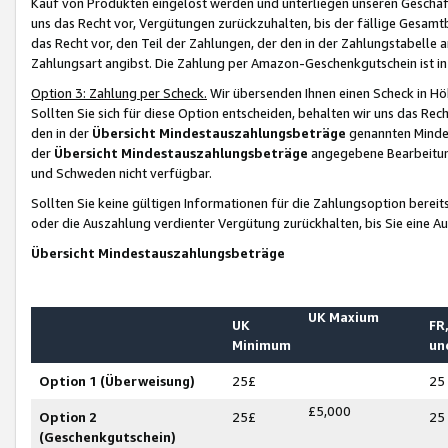
Kauf von Produkten eingelöst werden und unterliegen unseren Geschäf
uns das Recht vor, Vergütungen zurückzuhalten, bis der fällige Gesamt
das Recht vor, den Teil der Zahlungen, der den in der Zahlungstabelle 
Zahlungsart angibst. Die Zahlung per Amazon-Geschenkgutschein ist in
Option 3: Zahlung per Scheck.
Wir übersenden Ihnen einen Scheck in Höh
Sollten Sie sich für diese Option entscheiden, behalten wir uns das Rec
den in der
Übersicht Mindestauszahlungsbeträge
genannten Mindest
der
Übersicht Mindestauszahlungsbeträge
angegebene Bearbeitung
und Schweden nicht verfügbar.
Sollten Sie keine gültigen Informationen für die Zahlungsoption bereit
oder die Auszahlung verdienter Vergütung zurückhalten, bis Sie eine A
Übersicht Mindestauszahlungsbeträge
UK Maxium
UK
FR,
Minimum
un
Option 1 (Überweisung)
25£
25
£5,000
Option 2
25£
25
(Geschenkgutschein)