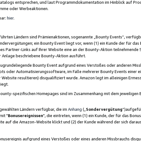
skatalogs entsprechen, und laut Programmdokumentation im Hinblick auf Pr
amme oder Werbeaktionen.
bar:
hier
.
führten Ländern sind Prämienaktionen, sogenannte „Bounty Events“, verfügb
Sondervergütungen; ein Bounty Event liegt vor, wenn (1) ein Kunde der für da
nes Partner-Links auf Ihrer Website eine an der Bounty-Aktion teilnehmende 
er Anlage beschriebene Bounty-Aktion ausführt.
ugrundeliegende Bounty Event aufgrund eines Verstoßes oder anderen Miss
ots oder Automatisierungssoftware, im Falle mehrerer Bounty Events einer e
r Website resultieren) disqualifiziert wurde. Amazon legt im alleinigen Ermess
iegt.
n Bounty-spezifischen Homepages sind im Zusammenhang mit dem jeweiligen
sgewählten Ländern verfügbar, die im
Anhang
(„
Sondervergütung
“)aufgefüh
it "
Bonusereignissen
", die eintreten, wenn (1) ein Kunde, der für das Bon
bsite auf die Amazon-Website klickt und (2) der Kunde während der sich dar
usereignis aufgrund eines Verstoßes oder eines anderen Missbrauchs disqua