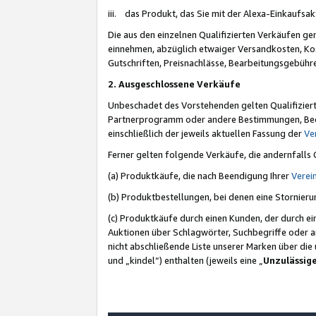
iii. das Produkt, das Sie mit der Alexa-Einkaufsa
Die aus den einzelnen Qualifizierten Verkäufen gen
einnehmen, abzüglich etwaiger Versandkosten, Ko
Gutschriften, Preisnachlässe, Bearbeitungsgebühr
2. Ausgeschlossene Verkäufe
Unbeschadet des Vorstehenden gelten Qualifiziert
Partnerprogramm oder andere Bestimmungen, Beding
einschließlich der jeweils aktuellen Fassung der
Ve
Ferner gelten folgende Verkäufe, die andernfalls
(a) Produktkäufe, die nach Beendigung Ihrer
Verei
(b) Produktbestellungen, bei denen eine Stornier
(c) Produktkäufe durch einen Kunden, der durch e
Auktionen über Schlagwörter, Suchbegriffe oder a
nicht abschließende Liste unserer Marken über di
und „kindel“) enthalten (jeweils eine „
Unzulässig