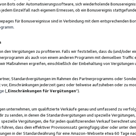
 von Bots oder Automatisierungssoftware, sich wiederholende Bonusereignisse
n jedem Einzelfall nach eigenem Ermessen, ob ein Bonusereignis stattgefund
epages für Bonusereignisse sind in Verbindung mit dem entsprechenden Bonu
rogramm
.
n
den Vergütungen zu profitieren. Falls wir feststellen, dass du (und/oder ein
erprogramm als auch von einem anderen Programm mit demselben Traffic ei
n wir Maßnahmen ergreifen, einschließlich der Einbehaltung von Vergütunge
r Partner, Standardvergütungen im Rahmen des Partnerprogramms oder Sonde
ht vor, Einschränkungen jederzeit ganz oder teilweise aufzuheben oder zu mod
ge
(„
Einschränkungen für Vergütungen
“).
ngen unternehmen, um qualifizierte Verkäufe genau und umfassend zu verfol
dir zu senden, in denen die Standardvergütungen und spezielle Vergütungen, 
pezielle Vergütungen, die für jeden qualifizierenden Verkauf berechnet un
 führen, dass dein effektiver Provisionssatz geringfügig über oder unter dem
ungen in der Standardwährung für eine Amazon-Webseite etwa 60 Tage nach