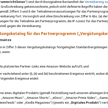
rammrichtlinien
“) sind durch Bezugnahme Bestandteil der
Vereinbarung z
Großschreibung gekennzeichnete, jedoch nicht definierte Begriffe haben die
 gemäß Ziffern 3 und 6 der Teilnahmevoraussetzungen für das Partnerprogram
nbarung fort. Vorsorglich und ohne Einschränkung von Ziffer 6 Abs. (a) der
ungen für die Teilnahme am Partnerprogramm, die IP-Lizenz für das Partner
rstoß gegen die Vereinbarung.
ungskatalog für das Partnerprogramm („Vergütungska
 Umsätze
n in Ziffer 3 dieses Vergütungskatalogs festgelegten Standardvergütungen v
r, wenn:
ite platzierten Partner-Links eine Amazon-Website aufruft; und
r nachstehend unter (i), (ii) und (iii) beschriebenen Ereignisse eintritt, wobe
 folgenden Ereignisse endet:
hme eines digitalen Produkts (gemäß Feststellung nach unserem alleinigen 
 „Amazon Music“, „Amazon Shorts“, „eDocs“, „Amazon Prime Video“, „Game
Newsfeeds“ oder „Kindle Magazines“) (jeweils ein „
Digitales Produkt
“) ver