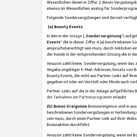
Wesentlichen denen in Ziffer 2 dieses Vergütung
ebenso im Wesentlichen analog für Sonderprogr
Folgende Sondervergütungen sind derzeit verfüg
(a) Bounty Events
In den in der
Anlage
(„
Sondervergütung
“) aufge
Events
“ die in dieser Ziffer 4 (a) beschriebenen 
anspruchsberechtigt sein muss, durch Anklicken ei
der Kunde in der entsprechenden Sitzung die in d
Amazon zahlt keine Sondervergütung, wenn das z
Angabe ungültiger E-Mail-Adressen, Einsatz von B
Bounty Events, die nicht aus Partner-Links auf Ihre
gegeben ist oder ein Verstoß oder Missbrauch vorl
Partner-Links auf die in der Anlage aufgeführte
die Teilnahme am Partnerprogramm
erlaubt.
(b) Bonus-Ereignisse
Bonusereignisse sind in au
beschriebenen Sondervergütungen in Verbindung m
sein muss, durch einen Partner-Link auf Ihrer We
Bonusaktion durchführt.
Amazon zahlt keine Sondervergütung, wenn ein Bon