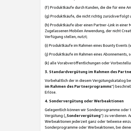
(f) Produktkäufe durch Kunden, die die für eine
(g) Produktkäufe, die nicht richtig zurückverfolg
(h) Produktkäufe über einen Partner-Link in einer
Zugelassenen Mobilen Anwendung, der nicht Creator
Verfügung stellen, nutzt;
(i) Produktkäufe im Rahmen eines Bounty Events (w
(j) Produktkäufe im Rahmen eines Abonnements, so
(k) alle Vorabveröffentlichungen oder Vorbestellu
3. Standardvergütung im Rahmen des Part
Vorbehaltlich der in diesem Vergütungskatalog b
im Rahmen des Partnerprogramms
“) beschri
Erlöse.
4. Sondervergütung oder Werbeaktionen
Gelegentlich können wir Sonderprogramme oder Wer
Vergütung („
Sondervergütung
”) zu verdienen. 
Werbeaktionen jederzeit ganz oder teilweise einz
Sonderprogramme oder Werbeaktionen, bei denen e