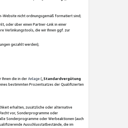
azon-Website nicht ordnungsgemäß formatiert sind;
, oder über einen Partner-Link in einer
e Verlinkungstools, die wir Ihnen ggf. zur
ütungen gezahlt werden);
 Ihnen die in der
Anlage
(„
Standardvergütung
ines bestimmten Prozentsatzes der Qualifizierten
eit erhalten, zusätzliche oder alternative
as Recht vor, Sonderprogramme oder
für alle Sonderprogramme oder Werbeaktionen (auch
lifizierende Ausschlusstatbestände, die im