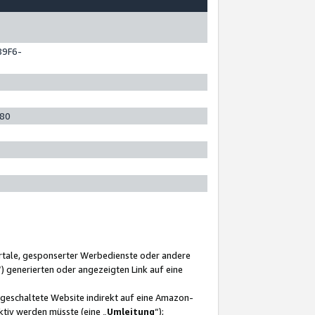
89F6-
280
ortale, gesponserter Werbedienste oder andere
“) generierten oder angezeigten Link auf eine
ngeschaltete Website indirekt auf eine Amazon-
ktiv werden müsste (eine „
Umleitung
“);