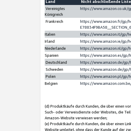
Land
Nicht abschließende List
Vereinigtes
https://www.amazon.co.uk/
Königreich
Frankreich
https://www.amazon.fr/gp/
E78834F9BA58__SECTION_
Italien
https://www.amazon.it/gp/h
Irland
https://www.amazon.ie/gp/
Niederlande
https://www.amazon.nl/gp/
Spanien
https://www.amazon.es/gp/
Deutschland
https://www.amazon.de/gp/
Schweden
https://www.amazon.de/gp/
Polen
https://www.amazon.pl/gp/
Belgien
https://www.amazon.com.be
(d) Produktkäufe durch Kunden, die über einen vo
Such- oder Verweisdienste oder Websites, die Teil
Amazon-Website verwiesen werden;
(e) Produktkäufe durch Kunden, die über einen Li
Website umleitet, ohne dass der Kunde auf der zw