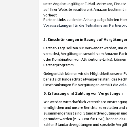
unter Angabe ungültiger E-Mail-Adressen, Einsatz
auf Ihrer Website resultieren). Amazon bestimmt i
vorliegt.
Partner-Links zu den im Anhang aufgeführten Hom
Voraussetzungen für die Teilnahme am Partnerp
5. Einschränkungen in Bezug auf Vergütunge
Partner-Tags sollten nur verwendet werden, um von 
versuchst, Vergütungen sowohl vom Amazon Partn
oder Kombination von Attributions-Links), könne
Partnerprogramm.
Gelegentlich können wir die Möglichkeit unsere
behält sich (ungeachtet etwaiger Fristen) das Rec
Einschränkungen für Vergütungen enthält die
Anla
6. Erfassung und Zahlung von Vergütungen
Wir werden wirtschaftlich vertretbare Anstrengu
ermöglichen und unsere Berichte zu erstellen und 
zusammengefasst sind. Standardvergütungen und s
gerundet werden (z. B. Cent für USD), können dazu
zahlen Standardvergütungen und spezielle Vergüt