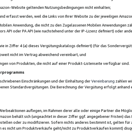
 Amazon-Website geltenden Nutzungsbedingungen nicht einhalten;
t und erfasst werden, weil die Links von Ihrer Website zu der jeweiligen Am
 Mobilen Anwendung, die nicht zu den Zugelassenen Mobilen Anwendungen zählt
s API oder PA API (wie nachstehend unter der IP-Lizenz definiert) oder ander
ie in Ziffer 4 (a) dieses Vergütungskatalogs definiert) (für das Sonderverg
weit nicht im Vertrag abweichend vereinbart, und
ngen von Produkten, die nicht auf einer Produkt-Listenseite verfügbar sind.
nerprogramms
eschriebenen Einschränkungen und der Einhaltung der
Vereinbarung
zahlen wir
ebenen Standardvergütungen. Die Berechnung der Vergütung erfolgt anhand e
beaktionen auflegen, im Rahmen derer alle oder einige Partner die Möglichk
Amazon behält sich (ungeachtet in dieser Ziffer ggf. angegebener Fristen) d
ustellen oder zu modifizieren. Sofern nichts anderes bestimmt ist, gelten 
s nicht um Produktverkäufe geht/nicht zu Produktverkäufen kommt) disqua