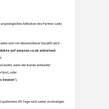
 ursprünglichen Anklicken des Partner-Links
laden und von diesem/dieser bezahlt wird
rodukte auf amazon.co.uk anbieten):
d
 und endet, wenn der Kunde entweder:
erlässt, oder
ls Session
“),
t spätestens 89 Tage nach seiner erstmaligen