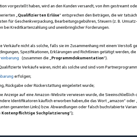
ktion vorgestellt haben, wird an den Kunden versandt, von ihm gestreamt od
erierten „
Qualifizierten Erlöse
“ entsprechen den Beträgen, die wir tatsäch
sten für Geschenkverpackung, Bearbeitungsgebühren, Steuern (z. B. Umsatz-
en bei Kreditkartenzahlung und uneinbringlicher Forderungen.
e Verkäufe nicht als solche, falls sie im Zusammenhang mit einem Verstoß 
ungen, Spezifikationen, Erklärungen und Richtlinien getätigt werden, die 
reinbarung
(zusammen die „
Programmdokumentation
“).
 Qualifizierte Verkäufe wären, nicht als solche und sind vom Partnerprogra
nbarung
erfolgen;
ung, Rückgabe oder Rückerstattung eingeleitet wurde;
ine Anzeige auf eine Amazon-Website verwiesen wurde, die Sieeinschließlich
ndere Identifikatoren käuflich erworben haben,die das Wort „amazon“ oder 
e unten genannten Links) bzw. Abwandlungen oder falsch buchstabierte Varia
e Kostenpflichtige Suchplatzierung
”);