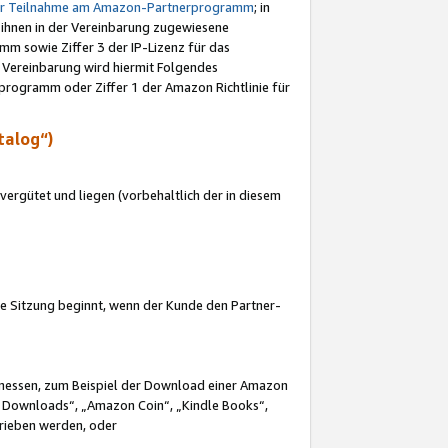
ur Teilnahme am Amazon-Partnerprogramm
; in
 ihnen in der Vereinbarung zugewiesene
m sowie Ziffer 3 der IP-Lizenz für das
 Vereinbarung wird hiermit Folgendes
programm oder Ziffer 1 der Amazon Richtlinie für
talog“)
ergütet und liegen (vorbehaltlich der in diesem
i die Sitzung beginnt, wenn der Kunde den Partner-
Ermessen, zum Beispiel der Download einer Amazon
 Downloads“, „Amazon Coin“, „Kindle Books“,
trieben werden, oder