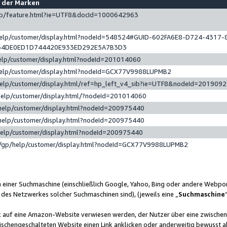
e der Marken
gp/feature.html?ie=UTF8&docId=1000642963
help/customer/display.html?nodeId=548524#GUID-602FA6E8-D724-4317-
64DE0ED1D744420E933ED292E5A7B3D3
elp/customer/display.html?nodeId=201014060
help/customer/display.html?nodeId=GCX77V9988LUPMB2
help/customer/display.html/ref=hp_left_v4_sib?ie=UTF8&nodeId=201909
help/customer/display.html/?nodeId=201014060
help/customer/display.html?nodeId=200975440
help/customer/display.html?nodeId=200975440
help/customer/display.html?nodeId=200975440
/gp/help/customer/display.html?nodeId=GCX77V9988LUPMB2
n einer Suchmaschine (einschließlich Google, Yahoo, Bing oder andere Webp
 des Netzwerkes solcher Suchmaschinen sind), (jeweils eine „
Suchmaschine
nk auf eine Amazon-Website verwiesen werden, der Nutzer über eine zwische
ischengeschalteten Website einen Link anklicken oder anderweitig bewusst a