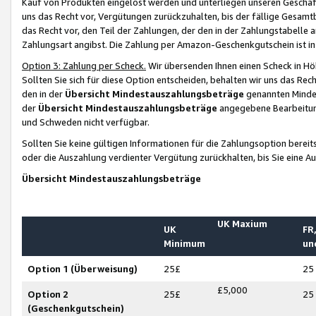
Kauf von Produkten eingelöst werden und unterliegen unseren Geschäf
uns das Recht vor, Vergütungen zurückzuhalten, bis der fällige Gesamt
das Recht vor, den Teil der Zahlungen, der den in der Zahlungstabelle 
Zahlungsart angibst. Die Zahlung per Amazon-Geschenkgutschein ist in
Option 3: Zahlung per Scheck.
Wir übersenden Ihnen einen Scheck in Höh
Sollten Sie sich für diese Option entscheiden, behalten wir uns das Rec
den in der
Übersicht Mindestauszahlungsbeträge
genannten Mindest
der
Übersicht Mindestauszahlungsbeträge
angegebene Bearbeitung
und Schweden nicht verfügbar.
Sollten Sie keine gültigen Informationen für die Zahlungsoption bereit
oder die Auszahlung verdienter Vergütung zurückhalten, bis Sie eine A
Übersicht Mindestauszahlungsbeträge
UK Maxium
UK
FR,
Minimum
un
Option 1 (Überweisung)
25£
25
£5,000
Option 2
25£
25
(Geschenkgutschein)