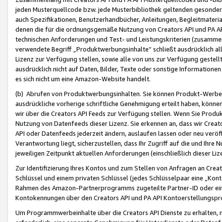
jeden Musterquellcode bzw. jede Musterbibliothek geltenden gesonder
auch Spezifikationen, Benutzerhandbücher, Anleitungen, Begleitmaterial
denen die für die ordnungsgemäße Nutzung von Creators API und PA A
technischen Anforderungen und Test- und Leistungskriterien (zusammen
verwendete Begriff „Produktwerbungsinhalte“ schließt ausdrücklich al
Lizenz zur Verfügung stellen, sowie alle von uns zur Verfügung gestel
ausdrücklich nicht auf Daten, Bilder, Texte oder sonstige Informatione
es sich nicht um eine Amazon-Website handelt.
(b) Abrufen von Produktwerbungsinhalten. Sie können Produkt-Werbein
ausdrückliche vorherige schriftliche Genehmigung erteilt haben, könn
wir über die Creators API Feeds zur Verfügung stellen. Wenn Sie Produk
Nutzung von Datenfeeds dieser Lizenz. Sie erkennen an, dass wir Creat
API oder Datenfeeds jederzeit ändern, auslaufen lassen oder neu veröffe
Verantwortung liegt, sicherzustellen, dass Ihr Zugriff auf die und Ihr
jeweiligen Zeitpunkt aktuellen Anforderungen (einschließlich dieser Liz
Zur Identifizierung Ihres Kontos und zum Stellen von Anfragen an Crea
Schlüssel und einem privaten Schlüssel (jedes Schlüsselpaar eine „Kon
Rahmen des Amazon-Partnerprogramms zugeteilte Partner-ID oder ein
Kontokennungen über den Creators API und PA API Kontoerstellungspro
Um Programmwerbeinhalte über die Creators API Dienste zu erhalten, m