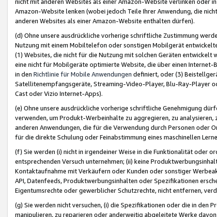
nicht mit anderen Websites als einer Amazon-Website verlinken oder i
Amazon-Website lenken (wobei jedoch Teile Ihrer Anwendung, die nich
anderen Websites als einer Amazon-Website enthalten dürfen).
(d) Ohne unsere ausdrückliche vorherige schriftliche Zustimmung werd
Nutzung mit einem Mobiltelefon oder sonstigen Mobilgerät entwickelt
(1) Websites, die nicht für die Nutzung mit solchen Geräten entwickelt
eine nicht für Mobilgeräte optimierte Website, die über einen Interne
in den
Richtlinie für Mobile Anwendungen
definiert, oder (3) Beistellge
Satellitenempfangsgeräte, Streaming-Video-Player, Blu-Ray-Player ode
Cast oder Vizio Internet-Apps).
(e) Ohne unsere ausdrückliche vorherige schriftliche Genehmigung dürfe
verwenden, um Produkt-Werbeinhalte zu aggregieren, zu analysieren, 
anderen Anwendungen, die für die Verwendung durch Personen oder Or
für die direkte Schulung oder Feinabstimmung eines maschinellen Lern
(f) Sie werden (i) nicht in irgendeiner Weise in die Funktionalität ode
entsprechenden Versuch unternehmen; (ii) keine Produktwerbungsinha
Kontaktaufnahme mit Verkäufern oder Kunden oder sonstiger Werbeaktiv
API, Datenfeeds, Produktwerbungsinhalten oder Spezifikationen erschei
Eigentumsrechte oder gewerblicher Schutzrechte, nicht entfernen, verd
(g) Sie werden nicht versuchen, (i) die Spezifikationen oder die in de
manipulieren, zu reparieren oder anderweitig abgeleitete Werke davon z