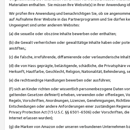
Materialien enthalten. Sie müssen Ihre Website(s) in Ihrer Anwendung ide
Wir prüfen Ihre Anwendung und benachrichtigen Sie, ob sie angenommen
auf Aufnahme Ihrer Website in das Partnerprogramm und Sie dürfen kei
Ungeeignet sind unter anderem Websites:
(a) die sexuelle oder obszöne Inhalte bewerben oder enthalten;
(b) die Gewalt verherrlichen oder gewalttätige Inhalte haben oder pot
anstiften,;
(c) die falsche, irreführende, diffamierende oder verleumderische Inha
(d) die von Hass geprägte, belästigende, schädliche, die Privatsphäre v
Herkunft, Hautfarbe, Geschlecht, Religion, Nationalität, Behinderung, 
(e) die rechtswidrige Handlungen bewerben oder ausführen;
(f) sich an Kinder richten oder wissentlich personenbezogene Daten vo
geltenden Gesetzen definiert) erheben, verwenden oder offenlegen, Vo
Regeln, Vorschriften, Anordnungen, Lizenzen, Genehmigungen, Richtlini
Entscheidungen oder andere Anforderungen einer zuständigen Regierung
Privacy Protection Act (15 U.S.C. §§ 6501-6506) oder Vorschriften, di
Internet erlassen wurden);
(g) die Marken von Amazon oder unseren verbundenen Unternehmen b