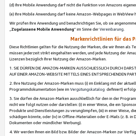
(d) Ihre Mobile Anwendung darf nicht die Funktion von Amazons eige
(e) Ihre Mobile Anwendung darf keine Amazon-Webpages in WebView 
Wir prüfen Ihre Anwendung und benachrichtigen Sie, ob sie angenomm
„
Zugelassene Mobile Anwendung
“ im Sinne der
Vereinbarung
.
Markenrichtlinien für das 
Diese Richtlinien gelten für die Nutzung der Marken, die wir Ihnen als 
müssen jederzeit strikt eingehalten werden, und jede Nutzung der Ama
Lizenzen bezüglich Ihrer Nutzung der Amazon-Marken.
1. SIE DÜRFEN DIE AMAZON-MARKEN AUSSCHLIESSLICH DURCH DARS
AUF EINER AMAZON-WEBSITE MITTELS EINES ENTSPRECHENDEN PART
2. Ihre Nutzung der Amazon-Marken muss (i) im Einklang mit der aktuells
Programmdokumentation (wie im
Vergütungskatalog
definiert) erfolg
3. Sie dürfen die Amazon-Marken ausschließlich für den in der Progr
nicht wie folgt nutzen oder darstellen: (i) in einer Weise, die ein Spo
Produkte und Dienstleistungen zu verunglimpfen, (iii) in einer Weise
schädigen könnte, oder (iv) in Offline-Materialien oder E-Mails (z. B.
Dokumenten oder mündlicher Werbung).
4. Wir werden Ihnen ein Bild bzw. Bilder der Amazon-Marken zur Verfüg