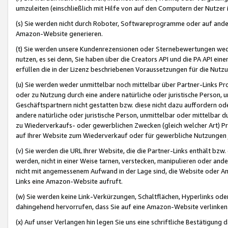
umzuleiten (einschließlich mit Hilfe von auf den Computern der Nutzer i
(s) Sie werden nicht durch Roboter, Softwareprogramme oder auf andere
Amazon-Website generieren.
(t) Sie werden unsere Kundenrezensionen oder Sternebewertungen wed
nutzen, es sei denn, Sie haben über die Creators API und die PA API e
erfüllen die in der Lizenz beschriebenen Voraussetzungen für die Nutzu
(u) Sie werden weder unmittelbar noch mittelbar über Partner-Links P
oder zu Nutzung durch eine andere natürliche oder juristische Person,
Geschäftspartnern nicht gestatten bzw. diese nicht dazu auffordern od
andere natürliche oder juristische Person, unmittelbar oder mittelbar
zu Wiederverkaufs- oder gewerblichen Zwecken (gleich welcher Art) 
auf Ihrer Website zum Wiederverkauf oder für gewerbliche Nutzungen 
(v) Sie werden die URL Ihrer Website, die die Partner-Links enthält b
werden, nicht in einer Weise tarnen, verstecken, manipulieren oder and
nicht mit angemessenem Aufwand in der Lage sind, die Website oder A
Links eine Amazon-Website aufruft.
(w) Sie werden keine Link-Verkürzungen, Schaltflächen, Hyperlinks ode
dahingehend hervorrufen, dass Sie auf eine Amazon-Website verlinken
(x) Auf unser Verlangen hin legen Sie uns eine schriftliche Bestätigung