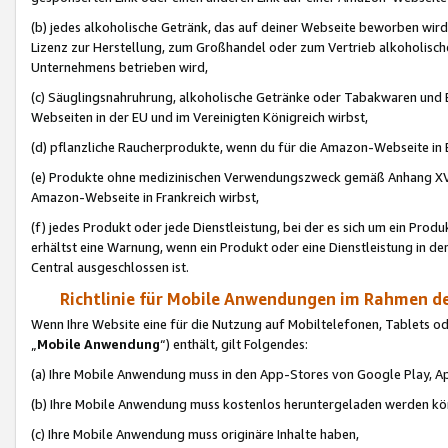
(b) jedes alkoholische Getränk, das auf deiner Webseite beworben wird
Lizenz zur Herstellung, zum Großhandel oder zum Vertrieb alkoholisch
Unternehmens betrieben wird,
(c) Säuglingsnahruhrung, alkoholische Getränke oder Tabakwaren und E
Webseiten in der EU und im Vereinigten Königreich wirbst,
(d) pflanzliche Raucherprodukte, wenn du für die Amazon-Webseite in B
(e) Produkte ohne medizinischen Verwendungszweck gemäß Anhang XVI 
Amazon-Webseite in Frankreich wirbst,
(f) jedes Produkt oder jede Dienstleistung, bei der es sich um ein Prod
erhältst eine Warnung, wenn ein Produkt oder eine Dienstleistung in de
Central ausgeschlossen ist.
Richtlinie für Mobile Anwendungen im Rahmen de
Wenn Ihre Website eine für die Nutzung auf Mobiltelefonen, Tablets 
„
Mobile Anwendung
“) enthält, gilt Folgendes:
(a) Ihre Mobile Anwendung muss in den App-Stores von Google Play, A
(b) Ihre Mobile Anwendung muss kostenlos heruntergeladen werden könn
(c) Ihre Mobile Anwendung muss originäre Inhalte haben,