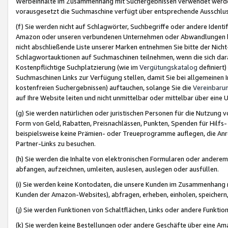
Werbeinhalte im Zusammenhang mit Suchergebnissen verwendet werden,
vorausgesetzt die Suchmaschine verfügt über entsprechende Ausschlu
(f) Sie werden nicht auf Schlagwörter, Suchbegriffe oder andere Ident
Amazon oder unseren verbundenen Unternehmen oder Abwandlungen bzw
nicht abschließende Liste unserer Marken entnehmen Sie bitte der Nich
Schlagwortauktionen auf Suchmaschinen teilnehmen, wenn die sich da
Kostenpflichtige Suchplatzierung (wie im
Vergütungskatalog
definiert
Suchmaschinen Links zur Verfügung stellen, damit Sie bei allgemeinen I
kostenfreien Suchergebnissen) auftauchen, solange Sie die
Vereinbaru
auf Ihre Website leiten und nicht unmittelbar oder mittelbar über eine
(g) Sie werden natürlichen oder juristischen Personen für die Nutzung 
Form von Geld, Rabatten, Preisnachlässen, Punkten, Spenden für Hilfs
beispielsweise keine Prämien- oder Treueprogramme auflegen, die Anrei
Partner-Links zu besuchen.
(h) Sie werden die Inhalte von elektronischen Formularen oder anderem M
abfangen, aufzeichnen, umleiten, auslesen, auslegen oder ausfüllen.
(i) Sie werden keine Kontodaten, die unsere Kunden im Zusammenhang 
Kunden der Amazon-Websites), abfragen, erheben, einholen, speichern,
(j) Sie werden Funktionen von Schaltflächen, Links oder andere Funkti
(k) Sie werden keine Bestellungen oder andere Geschäfte über eine Ama