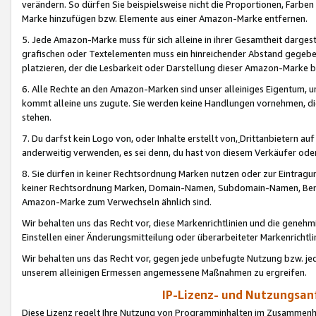
verändern. So dürfen Sie beispielsweise nicht die Proportionen, Farb
Marke hinzufügen bzw. Elemente aus einer Amazon-Marke entfernen.
5. Jede Amazon-Marke muss für sich alleine in ihrer Gesamtheit darge
grafischen oder Textelementen muss ein hinreichender Abstand gegebe
platzieren, der die Lesbarkeit oder Darstellung dieser Amazon-Marke b
6. Alle Rechte an den Amazon-Marken sind unser alleiniges Eigentum, 
kommt alleine uns zugute. Sie werden keine Handlungen vornehmen, 
stehen.
7. Du darfst kein Logo von, oder Inhalte erstellt von,
Drittanbietern au
anderweitig verwenden, es sei denn, du hast von diesem Verkäufer oder
8. Sie dürfen in keiner Rechtsordnung Marken nutzen oder zur Eintragu
keiner Rechtsordnung Marken, Domain-Namen, Subdomain-Namen, Benu
Amazon-Marke zum Verwechseln ähnlich sind.
Wir behalten uns das Recht vor, diese Markenrichtlinien und die gene
Einstellen einer Änderungsmitteilung oder überarbeiteter Markenricht
Wir behalten uns das Recht vor, gegen jede unbefugte Nutzung bzw. jede 
unserem alleinigen Ermessen angemessene Maßnahmen zu ergreifen.
IP-Lizenz- und Nutzungsan
Diese Lizenz regelt Ihre Nutzung von Programminhalten im Zusammen