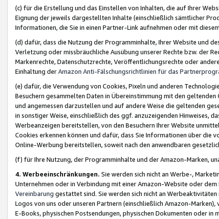
(c) für die Erstellung und das Einstellen von Inhalten, die auf Ihrer We
Eignung der jeweils dargestellten Inhalte (einschließlich sämtlicher 
Informationen, die Sie in einen Partner-Link aufnehmen oder mit diese
(d) dafür, dass die Nutzung der Programminhalte, Ihrer Website und des 
Verletzung oder missbräuchliche Ausübung unserer Rechte bzw. der Recht
Markenrechte, Datenschutzrechte, Veröffentlichungsrechte oder anderer
Einhaltung der
Amazon Anti-Fälschungsrichtlinien für das Partnerpro
(e) dafür, die Verwendung von Cookies, Pixeln und anderen Technologien
Besuchern gesammelten Daten in Übereinstimmung mit den geltenden Ge
und angemessen darzustellen und auf andere Weise die geltenden geset
in sonstiger Weise, einschließlich des ggf. anzuzeigenden Hinweises, d
Werbeanzeigen bereitstellen, von den Besuchern Ihrer Website unmitte
Cookies erkennen können und dafür, dass Sie Informationen über die v
Online-Werbung bereitstellen, soweit nach den anwendbaren gesetzlic
(f) für Ihre Nutzung, der Programminhalte und der Amazon-Marken, u
4. Werbeeinschränkungen.
Sie werden sich nicht an Werbe-, Market
Unternehmen oder in Verbindung mit einer Amazon-Website oder dem Pa
Vereinbarung
gestattet sind. Sie werden sich nicht an Werbeaktivitäten
Logos von uns oder unseren Partnern (einschließlich Amazon-Marken), 
E-Books, physischen Postsendungen, physischen Dokumenten oder in 