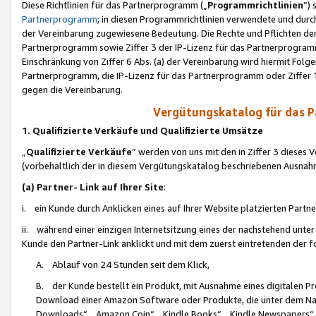
Diese Richtlinien für das Partnerprogramm („
Programmrichtlinien
“)
Partnerprogramm
; in diesen Programmrichtlinien verwendete und durch
der Vereinbarung zugewiesene Bedeutung. Die Rechte und Pflichten de
Partnerprogramm sowie Ziffer 3 der IP-Lizenz für das Partnerprogram
Einschränkung von Ziffer 6 Abs. (a) der Vereinbarung wird hiermit Fol
Partnerprogramm, die IP-Lizenz für das Partnerprogramm oder Ziffer 1
gegen die Vereinbarung.
Vergütungskatalog für das 
1. Qualifizierte Verkäufe und Qualifizierte Umsätze
„
Qualifizierte Verkäufe
“ werden von uns mit den in Ziffer 3 diese
(vorbehaltlich der in diesem Vergütungskatalog beschriebenen Ausnah
(a) Partner- Link auf Ihrer Site
:
i. ein Kunde durch Anklicken eines auf Ihrer Website platzierten Part
ii. während einer einzigen Internetsitzung eines der nachstehend unter (i)
Kunde den Partner-Link anklickt und mit dem zuerst eintretenden der f
A. Ablauf von 24 Stunden seit dem Klick,
B. der Kunde bestellt ein Produkt, mit Ausnahme eines digitalen P
Download einer Amazon Software oder Produkte, die unter dem N
Downloads“, „Amazon Coin“, „Kindle Books“, „Kindle Newspapers“, „