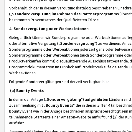
Vorbehaltlich der in diesem Vergütungskatalog beschriebenen Einschr
(„
Standardvergütung im Rahmen des Partnerprogramms
“) besc
bestimmten Prozentsatzes der Qualifizierten Erlöse.
4. Sondervergütung oder Werbeaktionen
Gelegentlich können wir Sonderprogramme oder Werbeaktionen auflegen,
oder alternative Vergütung („
Sondervergütung
”) zu verdienen. Amazo
Sonderprogramme oder Werbeaktionen jederzeit ganz oder teilweise einz
Sonderprogramme oder Werbeaktionen (auch Sonderprogramme oder We
Produktverkäufen kommt) disqualifizierende Ausschlusstatbestände, di
Programmdokumentation im Hinblick auf Produktverkäufe geltende E
Werbeaktionen.
Folgende Sondervergütungen sind derzeit verfügbar:
hier
.
(a) Bounty Events
In den in der
Anlage
(„
Sondervergütung
“) aufgeführten Ländern sind
Zusammenhang mit „
Bounty Events
“ die in dieser Ziffer 4 (a) besch
Bounty Event wie in der Anlage beschrieben anspruchsberechtigt sein mu
teilnehmende Startseite einer Amazon-Website aufruft und (2) der Kun
ausführt.
Amazon zahlt keine Sondervergütung, wenn das zugrundeliegende Boun