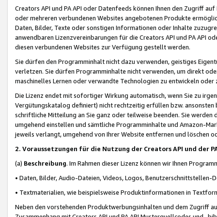
Creators API und PA API oder Datenfeeds können Ihnen den Zugriff auf D
oder mehreren verbundenen Websites angebotenen Produkte ermögliche
Daten, Bilder, Texte oder sonstigen Informationen oder Inhalte zuzugre
anwendbaren Lizenzvereinbarungen für die Creators API und PA API od
diesen verbundenen Websites zur Verfügung gestellt werden.
Sie dürfen den Programminhalt nicht dazu verwenden, geistiges Eigent
verletzen. Sie dürfen Programminhalte nicht verwenden, um direkt ode
maschinelles Lernen oder verwandte Technologien zu entwickeln oder zu
Die Lizenz endet mit sofortiger Wirkung automatisch, wenn Sie zu irg
Vergütungskatalog definiert) nicht rechtzeitig erfüllen bzw. ansonsten
schriftliche Mitteilung an Sie ganz oder teilweise beenden. Sie werden
umgehend einstellen und sämtliche Programminhalte und Amazon-Marke
jeweils verlangt, umgehend von Ihrer Website entfernen und löschen od
2. Voraussetzungen für die Nutzung der Creators API und der P
(a)
Beschreibung
. Im Rahmen dieser Lizenz können wir Ihnen Programmi
• Daten, Bilder, Audio-Dateien, Videos, Logos, Benutzerschnittstellen-
• Textmaterialien, wie beispielsweise Produktinformationen in Textfor
Neben den vorstehenden Produktwerbungsinhalten und dem Zugriff auf 
Zusammenhang mit Creators API und PA API Musterquellcodes und -bibli