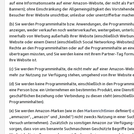
auf eine Informationsseite auf einer Amazon-Website, der nicht als Part
Bannern); ohne Einschränkung der Allgemeingültigkeit des Vorstehende
Besucher Ihrer Website unsichtbar, unlesbar oder unentzifferbar mache
(b) Sie werden Programminhalte bzw. Anwendungen, die Programminhalt
anzeigen, weder verkaufen noch weiterverkaufen, weitergeben, unterli
innerhalb von Werbung außerhalb Ihrer Website (einschließlich Werbun
Website oder einem Dienst (einschließlich Social Networking-Website
Rechte an den Programminhalten oder auf die Programminhalte an eine a
übertragen müssten, und Sie werden keine mit Ihrem Partner-Tag formati
Ihre Website ist.
(c) Sie werden Programminhalte, die nicht mehr auf einer Amazon-Websit
mehr zur Nutzung zur Verfügung stehen, umgehend von Ihrer Website e
(d) Sie werden keine Programminhalte, einschließlich in den Programmin
eine Person bzw. ein Unternehmen ein bestimmtes Produkt, eine Dienstle
geschäftlichen Beziehung oder Verbindung zu diesen steht (einschließli
Programminhalten).
(e) Sie werden Amazon-Marken (wie in den
Markenrichtlinien
definiert) 
„ammazon“, „amaozn“ und „kindel“) nicht zwecks Nutzung in einer Suc
Versuch unternehmen). Zusätzlich zu sonstigen Amazon zur Verfügung 
sorgen, dass von uns benannte Suchmaschinen Geschützte Begriffe (wie 