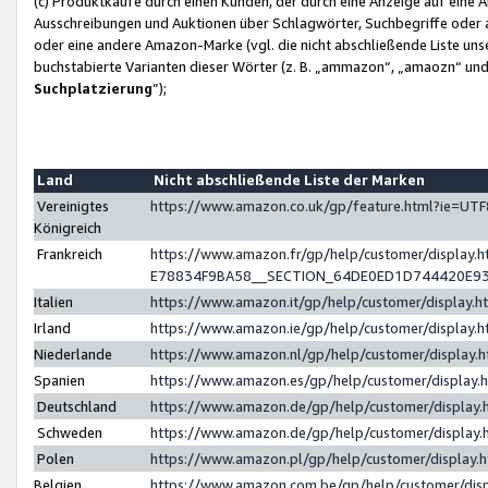
(c) Produktkäufe durch einen Kunden, der durch eine Anzeige auf eine 
Ausschreibungen und Auktionen über Schlagwörter, Suchbegriffe oder 
oder eine andere Amazon-Marke (vgl. die nicht abschließende Liste un
buchstabierte Varianten dieser Wörter (z. B. „ammazon“, „amaozn“ und „
Suchplatzierung
”);
Land
Nicht abschließende Liste der Marken
Vereinigtes
https://www.amazon.co.uk/gp/feature.html?ie=U
Königreich
Frankreich
https://www.amazon.fr/gp/help/customer/displa
E78834F9BA58__SECTION_64DE0ED1D744420E9
Italien
https://www.amazon.it/gp/help/customer/display
Irland
https://www.amazon.ie/gp/help/customer/displa
Niederlande
https://www.amazon.nl/gp/help/customer/display
Spanien
https://www.amazon.es/gp/help/customer/display
Deutschland
https://www.amazon.de/gp/help/customer/displa
Schweden
https://www.amazon.de/gp/help/customer/displa
Polen
https://www.amazon.pl/gp/help/customer/display
Belgien
https://www.amazon.com.be/gp/help/customer/d