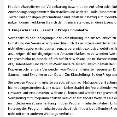
Mit dem Akzeptieren der Vereinbarung bzw. mit dem Aufrufen oder Nutz
Anwendungsprogrammierschnittstellen und anderer Tools (zusammen die
Texten und sonstigen Informationen und Inhalten in Bezug auf Produkte
nutzen können, erklären Sie sich damit einverstanden, an diese Lizenz 
1. Eingeschränkte Lizenz für Programminhalte
Vorbehaltlich der Bedingungen der Vereinbarung und ausschließlich z
Einhaltung der Vereinbarung (einschließlich dieser Lizenz und der ande
nicht übertragbare, nicht unterlizenzierbare, nicht exklusive, gebühren
anzuzeigen; (b) nur diejenigen der Amazon-Marken zu verwenden (wie in 
Programminhalte, ausschließlich auf Ihrer Website und in Übereinstimmu
API, Datenfeeds und Produkt-Werbeinhalte ausschließlich gemäß den Spe
Kopieren oder andere Verwenden von Programminhalten zugunsten Dri
Sammeln und Extrahieren von Daten. Zur Klarstellung: Zu den Program
Sie werden Programminhalte ausschließlich nach Maßgabe der Besti
hiermit eingeräumten Lizenz nutzen. Unbeschadet des Vorstehenden we
Umsätze auf eine Amazon-Website zu leiten, und werden Programminhal
Verbindung mit Programminhalten Besucher auf andere Websites als ein
unmittelbarem Zusammenhang mit den Programminhalten stehen, Links z
Nutzung der Programminhalte ausschließlich mit der betreffenden Pr
nicht mit einer anderen Webpage verlinken.