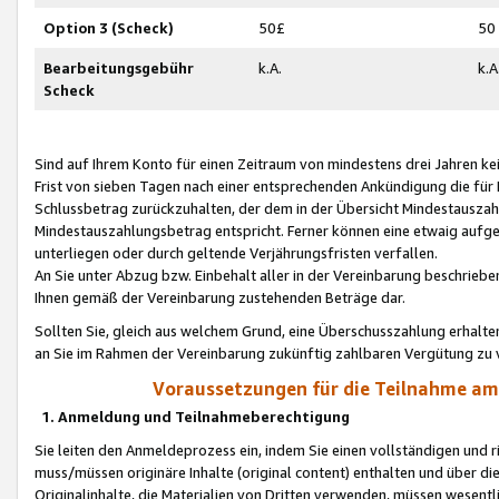
Option 3 (Scheck)
50£
50
Bearbeitungsgebühr
k.A.
k.A
Scheck
Sind auf Ihrem Konto für einen Zeitraum von mindestens drei Jahren kein
Frist von sieben Tagen nach einer entsprechenden Ankündigung die für
Schlussbetrag zurückzuhalten, der dem in der Übersicht Mindestausz
Mindestauszahlungsbetrag entspricht. Ferner können eine etwaig aufg
unterliegen oder durch geltende Verjährungsfristen verfallen.
An Sie unter Abzug bzw. Einbehalt aller in der Vereinbarung beschrieb
Ihnen gemäß der Vereinbarung zustehenden Beträge dar.
Sollten Sie, gleich aus welchem Grund, eine Überschusszahlung erhalte
an Sie im Rahmen der Vereinbarung zukünftig zahlbaren Vergütung zu 
Voraussetzungen für die Teilnahme a
1. Anmeldung und Teilnahmeberechtigung
Sie leiten den Anmeldeprozess ein, indem Sie einen vollständigen und 
muss/müssen originäre Inhalte (original content) enthalten und über d
Originalinhalte, die Materialien von Dritten verwenden, müssen wese