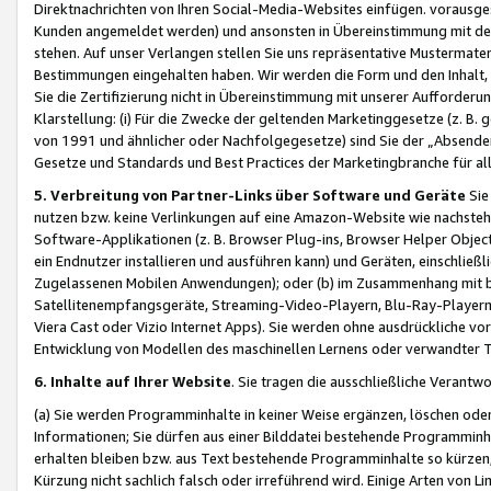
Direktnachrichten von Ihren Social-Media-Websites einfügen. vorausg
Kunden angemeldet werden) und ansonsten in Übereinstimmung mit der
stehen. Auf unser Verlangen stellen Sie uns repräsentative Mustermater
Bestimmungen eingehalten haben. Wir werden die Form und den Inhalt, di
Sie die Zertifizierung nicht in Übereinstimmung mit unserer Aufforderu
Klarstellung: (i) Für die Zwecke der geltenden Marketinggesetze (z. 
von 1991 und ähnlicher oder Nachfolgegesetze) sind Sie der „Absender“ j
Gesetze und Standards und Best Practices der Marketingbranche für 
5. Verbreitung von Partner-Links über Software und Geräte
Sie
nutzen bzw. keine Verlinkungen auf eine Amazon-Website wie nachsteh
Software-Applikationen (z. B. Browser Plug-ins, Browser Helper Objec
ein Endnutzer installieren und ausführen kann) und Geräten, einschlie
Zugelassenen Mobilen Anwendungen); oder (b) im Zusammenhang mit bzw.
Satellitenempfangsgeräte, Streaming-Video-Playern, Blu-Ray-Playern 
Viera Cast oder Vizio Internet Apps). Sie werden ohne ausdrückliche v
Entwicklung von Modellen des maschinellen Lernens oder verwandter 
6. Inhalte auf Ihrer Website
. Sie tragen die ausschließliche Verantwo
(a) Sie werden Programminhalte in keiner Weise ergänzen, löschen oder
Informationen; Sie dürfen aus einer Bilddatei bestehende Programminhal
erhalten bleiben bzw. aus Text bestehende Programminhalte so kürzen, 
Kürzung nicht sachlich falsch oder irreführend wird. Einige Arten von L