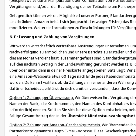
(beispielsweise durch Manipulation oder Kombination von Attributions-
Vergütungen und/oder der Beendigung deiner Teilnahme am Partnerp
Gelegentlich können wir die Möglichkeit unserer Partner, Standardv
einschränken. Amazon behält sich (ungeachtet etwaiger Fristen) das Re
modifizieren. Weitere Informationen zu Einschränkungen für Vergütung
6. Erfassung und Zahlung von Vergütungen
Wir werden wirtschaftlich vertretbare Anstrengungen unternehmen, um 
Nachverfolgung zu ermöglichen und unsere Berichte zu erstellen und di
diesem Monat verdient hast, zusammengefasst sind. Standardvergütung
auf den nächsten Betrag in der Landeswährung gerundet werden (z. B. C
über oder unter dem in deiner Preiskarte angegebenen Satz liegt. Wir
eine Amazon-Webseite etwa 60 Tage nach Ende jedes Kalendermonats, i
wurden. Du kannst wählen, ob du Zahlungen in einer anderen Währung
dafür entscheidest, erklärst du dich damit einverstanden, dass die K
Option 1: Zahlung per Überweisung.
Wir überweisen Ihre Vergütung dir
Namen der Bank, die Kontonummer, den Namen des Kontoinhabers bzw. a
erforderlich) nennen. Sollten Sie sich für diese Option entscheiden, be
fällige Gesamtbetrag den in der
Übersicht Mindestauszahlungsbet
Option 2: Zahlung per Amazon-Geschenkgutschein.
Wir übersenden Ihne
Partnerkonto genannte Haupt-E-Mail-Adresse. Diese Geschenkgutschei