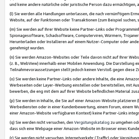
und keine andere natürliche oder juristische Person dazu ermächtigen, a
(l) Sie werden alle Handlungen unterlassen, die nach vernünftigem Erme
Website, auf der Funktionen oder Transaktionen (zum Beispiel suchen, s
(m) Sie werden auf Ihrer Website keine Partner-Links oder Programmin
Spionagesoftware, Schadsoftware, Computerviren, Würmern, Trojaner
Herunterladen oder Installieren auf einem Nutzer-Computer oder ande
genehmigt wurden.
(n) Sie werden Amazon-Websites oder Teile davon nicht auf Ihrer Websi
(z. B., WebView) innerhalb einer Mobilen Anwendung. Die Darstellung ein
Teilnahmevoraussetzungen stellt jedoch keinen Verstoß gegen diese Zif
(o) Sie werden keine Partner-Links oder andere Inhalte, die eine Am
Werbeseiten oder Layer-Werbung einstellen oder bereitstellen, mit Au
bewerben, die eng mit dem auf Ihrer Website befindlichen Material z
(p) Sie werden in Inhalte, die Sie auf einer Amazon-Website platzier
Werbediensten oder in einer Kundenbewertung, einem Forum, einem Wun
einer Amazon-Website verfügbaren Kontext) keine Partner-Links integr
(q) Sie werden nicht versuchen, den
Vergütungskatalog
zu umgehen oder
dass sich eine Webpage einer Amazon-Website im Browser eines Kunden 
(r) Sie werden nicht versuchen, Internetverkehr (Traffic) oder Vergü