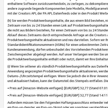
enthaltene Software zurückzuentwickeln, zu zerlegen, zu dekompilier
andere zugrunde liegende Komponenten (wie Modelle, Modellparameter
mit der Creators API, der PA API, Datenfeeds oder in den Produkt Werb
(h) Sie werden Produktwerbungsinhalte, die aus einem Bild bestehen, ni
Zeitraum von bis zu 24 Stunden einen Link auf Produktwerbungsinhalte
die nicht aus Bildern bestehen, für einen Zeitraum von bis zu 24 Stund
Ablauf dieses Zeitraums durch entsprechende Anfrage an die Creators 
Produktwerbungsinhalte aktualisieren und neu darstellen. Sofern wir Ih
Standardidentifikationsnummern (ASINs) für einen unbestimmten Zeitra
Kundenanwendung, dürfen unbeschadet des Vorstehenden Produktwerbu
Zwischenspeicher abgelegt werden. Auf unser Verlangen werden Sie un
die Produktwerbungsinhalte enthält oder nutzt, damit wir Ihre Einhalt
(i) Wenn Sie seltener als stündlich Produktwerbungsinhalte aus Datenfe
Anwendung angezeigten Produktwerbungsinhalte aktualisieren, werden 
Datums-/Uhrzeitstempel einfügen. Wenn Sie jedoch die in Ihrer Anwe
und aktualisiert haben, kann der Datumsteil des Stempels entfallen. Dies
• Preis auf [Amazon-Website einfügen]: [EUR/GBP] 32,77 (Stand 07.01.
• Preis auf [Amazon-Website einfügen]: [EUR/GBP] 32,77 (Stand 14:11 
Außerdem müssen Sie den folgenden Haftungsausschluss entweder neb
ein Pop-up-Fenster, ein Pop-up-Skript oder ein sonstiges vergleichba