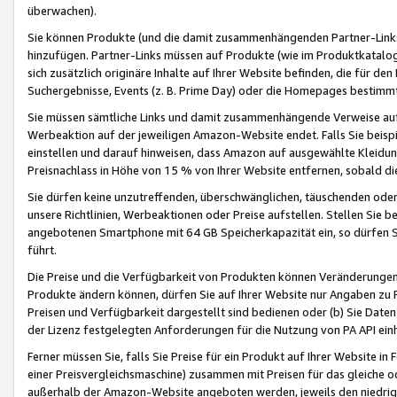
überwachen).
Sie können Produkte (und die damit zusammenhängenden Partner-Links)
hinzufügen. Partner-Links müssen auf Produkte (wie im Produktkatalog de
sich zusätzlich originäre Inhalte auf Ihrer Website befinden, die für 
Suchergebnisse, Events (z. B. Prime Day) oder die Homepages bestimmte
Sie müssen sämtliche Links und damit zusammenhängende Verweise auf z
Werbeaktion auf der jeweiligen Amazon-Website endet. Falls Sie beisp
einstellen und darauf hinweisen, dass Amazon auf ausgewählte Kleidun
Preisnachlass in Höhe von 15 % von Ihrer Website entfernen, sobald di
Sie dürfen keine unzutreffenden, überschwänglichen, täuschenden od
unsere Richtlinien, Werbeaktionen oder Preise aufstellen. Stellen Sie 
angebotenen Smartphone mit 64 GB Speicherkapazität ein, so dürfen S
führt.
Die Preise und die Verfügbarkeit von Produkten können Veränderungen 
Produkte ändern können, dürfen Sie auf Ihrer Website nur Angaben zu P
Preisen und Verfügbarkeit dargestellt sind bedienen oder (b) Sie Daten
der Lizenz festgelegten Anforderungen für die Nutzung von PA API einh
Ferner müssen Sie, falls Sie Preise für ein Produkt auf Ihrer Website in 
einer Preisvergleichsmaschine) zusammen mit Preisen für das gleiche o
außerhalb der Amazon-Website angeboten werden, jeweils den niedrigst