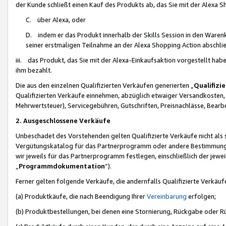
der Kunde schließt einen Kauf des Produkts ab, das Sie mit der Alexa 
C. über Alexa, oder
D. indem er das Produkt innerhalb der Skills Session in den Waren
seiner erstmaligen Teilnahme an der Alexa Shopping Action abschlie
iii. das Produkt, das Sie mit der Alexa-Einkaufsaktion vorgestellt ha
ihm bezahlt.
Die aus den einzelnen Qualifizierten Verkäufen generierten „
Qualifizi
Qualifizierten Verkäufe einnehmen, abzüglich etwaiger Versandkosten
Mehrwertsteuer), Servicegebühren, Gutschriften, Preisnachlässe, Bear
2. Ausgeschlossene Verkäufe
Unbeschadet des Vorstehenden gelten Qualifizierte Verkäufe nicht als
Vergütungskatalog für das Partnerprogramm oder andere Bestimmungen,
wir jeweils für das Partnerprogramm festlegen, einschließlich der jewe
„
Programmdokumentation
“).
Ferner gelten folgende Verkäufe, die andernfalls Qualifizierte Verkä
(a) Produktkäufe, die nach Beendigung Ihrer
Vereinbarung
erfolgen;
(b) Produktbestellungen, bei denen eine Stornierung, Rückgabe oder R