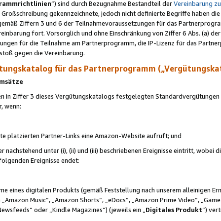
rammrichtlinien
“) sind durch Bezugnahme Bestandteil der
Vereinbarung z
Großschreibung gekennzeichnete, jedoch nicht definierte Begriffe haben die
 gemäß Ziffern 3 und 6 der Teilnahmevoraussetzungen für das Partnerprogram
nbarung fort. Vorsorglich und ohne Einschränkung von Ziffer 6 Abs. (a) der
ungen für die Teilnahme am Partnerprogramm, die IP-Lizenz für das Partner
rstoß gegen die Vereinbarung.
ungskatalog für das Partnerprogramm („Vergütungska
 Umsätze
n in Ziffer 3 dieses Vergütungskatalogs festgelegten Standardvergütungen v
r, wenn:
ite platzierten Partner-Links eine Amazon-Website aufruft; und
r nachstehend unter (i), (ii) und (iii) beschriebenen Ereignisse eintritt, wobe
 folgenden Ereignisse endet:
hme eines digitalen Produkts (gemäß Feststellung nach unserem alleinigen 
 „Amazon Music“, „Amazon Shorts“, „eDocs“, „Amazon Prime Video“, „Game
Newsfeeds“ oder „Kindle Magazines“) (jeweils ein „
Digitales Produkt
“) ver