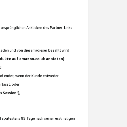
 ursprünglichen Anklicken des Partner-Links
laden und von diesem/dieser bezahlt wird
rodukte auf amazon.co.uk anbieten):
d
 und endet, wenn der Kunde entweder:
erlässt, oder
ls Session
“),
t spätestens 89 Tage nach seiner erstmaligen