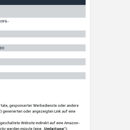
89F6-
280
ortale, gesponserter Werbedienste oder andere
“) generierten oder angezeigten Link auf eine
ngeschaltete Website indirekt auf eine Amazon-
ktiv werden müsste (eine „
Umleitung
“);