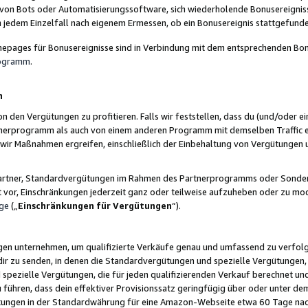
 von Bots oder Automatisierungssoftware, sich wiederholende Bonusereignisse
n jedem Einzelfall nach eigenem Ermessen, ob ein Bonusereignis stattgefund
epages für Bonusereignisse sind in Verbindung mit dem entsprechenden Bonu
rogramm
.
n
den Vergütungen zu profitieren. Falls wir feststellen, dass du (und/oder ein
erprogramm als auch von einem anderen Programm mit demselben Traffic ei
n wir Maßnahmen ergreifen, einschließlich der Einbehaltung von Vergütunge
r Partner, Standardvergütungen im Rahmen des Partnerprogramms oder Sonde
ht vor, Einschränkungen jederzeit ganz oder teilweise aufzuheben oder zu mod
ge
(„
Einschränkungen für Vergütungen
“).
ngen unternehmen, um qualifizierte Verkäufe genau und umfassend zu verfol
dir zu senden, in denen die Standardvergütungen und spezielle Vergütungen, 
pezielle Vergütungen, die für jeden qualifizierenden Verkauf berechnet un
 führen, dass dein effektiver Provisionssatz geringfügig über oder unter dem
ungen in der Standardwährung für eine Amazon-Webseite etwa 60 Tage nach