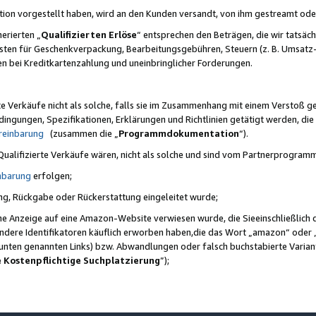
ktion vorgestellt haben, wird an den Kunden versandt, von ihm gestreamt od
erierten „
Qualifizierten Erlöse
“ entsprechen den Beträgen, die wir tatsäch
sten für Geschenkverpackung, Bearbeitungsgebühren, Steuern (z. B. Umsatz-
en bei Kreditkartenzahlung und uneinbringlicher Forderungen.
e Verkäufe nicht als solche, falls sie im Zusammenhang mit einem Verstoß 
ungen, Spezifikationen, Erklärungen und Richtlinien getätigt werden, die 
reinbarung
(zusammen die „
Programmdokumentation
“).
 Qualifizierte Verkäufe wären, nicht als solche und sind vom Partnerprogra
nbarung
erfolgen;
ung, Rückgabe oder Rückerstattung eingeleitet wurde;
ine Anzeige auf eine Amazon-Website verwiesen wurde, die Sieeinschließlich
ndere Identifikatoren käuflich erworben haben,die das Wort „amazon“ oder 
e unten genannten Links) bzw. Abwandlungen oder falsch buchstabierte Varia
e Kostenpflichtige Suchplatzierung
”);