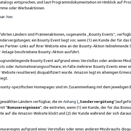
skatalogs entsprechen, und laut Programmdokumentation im Hinblick auf Pr
amme oder Werbeaktionen.
bar:
hier
.
führten Ländern sind Prämienaktionen, sogenannte „Bounty Events“, verfügb
Sondervergütungen; ein Bounty Event liegt vor, wenn (1) ein Kunde der für da
nes Partner-Links auf Ihrer Website eine an der Bounty-Aktion teilnehmende 
er Anlage beschriebene Bounty-Aktion ausführt.
ugrundeliegende Bounty Event aufgrund eines Verstoßes oder anderen Miss
ots oder Automatisierungssoftware, im Falle mehrerer Bounty Events einer e
r Website resultieren) disqualifiziert wurde. Amazon legt im alleinigen Ermess
iegt.
n Bounty-spezifischen Homepages sind im Zusammenhang mit dem jeweiligen
sgewählten Ländern verfügbar, die im
Anhang
(„
Sondervergütung
“)aufgefüh
it "
Bonusereignissen
", die eintreten, wenn (1) ein Kunde, der für das Bon
bsite auf die Amazon-Website klickt und (2) der Kunde während der sich dar
usereignis aufgrund eines Verstoßes oder eines anderen Missbrauchs disqua