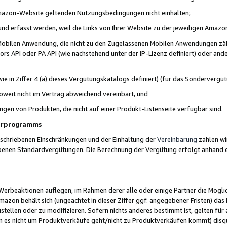
 Amazon-Website geltenden Nutzungsbedingungen nicht einhalten;
t und erfasst werden, weil die Links von Ihrer Website zu der jeweiligen Am
 Mobilen Anwendung, die nicht zu den Zugelassenen Mobilen Anwendungen zählt
s API oder PA API (wie nachstehend unter der IP-Lizenz definiert) oder ander
ie in Ziffer 4 (a) dieses Vergütungskatalogs definiert) (für das Sonderverg
weit nicht im Vertrag abweichend vereinbart, und
ngen von Produkten, die nicht auf einer Produkt-Listenseite verfügbar sind.
nerprogramms
eschriebenen Einschränkungen und der Einhaltung der
Vereinbarung
zahlen wir
ebenen Standardvergütungen. Die Berechnung der Vergütung erfolgt anhand e
beaktionen auflegen, im Rahmen derer alle oder einige Partner die Möglichk
Amazon behält sich (ungeachtet in dieser Ziffer ggf. angegebener Fristen) d
ustellen oder zu modifizieren. Sofern nichts anderes bestimmt ist, gelten 
s nicht um Produktverkäufe geht/nicht zu Produktverkäufen kommt) disqua