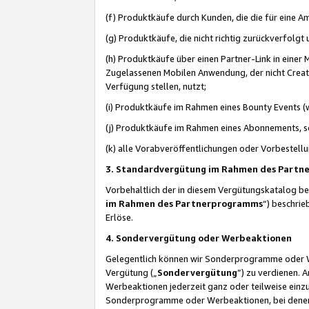
(f) Produktkäufe durch Kunden, die die für eine
(g) Produktkäufe, die nicht richtig zurückverfolg
(h) Produktkäufe über einen Partner-Link in einer
Zugelassenen Mobilen Anwendung, der nicht Creator
Verfügung stellen, nutzt;
(i) Produktkäufe im Rahmen eines Bounty Events (w
(j) Produktkäufe im Rahmen eines Abonnements, so
(k) alle Vorabveröffentlichungen oder Vorbestellu
3. Standardvergütung im Rahmen des Part
Vorbehaltlich der in diesem Vergütungskatalog b
im Rahmen des Partnerprogramms
“) beschri
Erlöse.
4. Sondervergütung oder Werbeaktionen
Gelegentlich können wir Sonderprogramme oder Wer
Vergütung („
Sondervergütung
”) zu verdienen. 
Werbeaktionen jederzeit ganz oder teilweise einz
Sonderprogramme oder Werbeaktionen, bei denen e