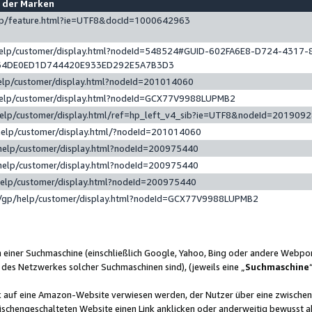
e der Marken
gp/feature.html?ie=UTF8&docId=1000642963
help/customer/display.html?nodeId=548524#GUID-602FA6E8-D724-4317-
64DE0ED1D744420E933ED292E5A7B3D3
elp/customer/display.html?nodeId=201014060
help/customer/display.html?nodeId=GCX77V9988LUPMB2
help/customer/display.html/ref=hp_left_v4_sib?ie=UTF8&nodeId=201909
help/customer/display.html/?nodeId=201014060
help/customer/display.html?nodeId=200975440
help/customer/display.html?nodeId=200975440
help/customer/display.html?nodeId=200975440
/gp/help/customer/display.html?nodeId=GCX77V9988LUPMB2
n einer Suchmaschine (einschließlich Google, Yahoo, Bing oder andere Webp
 des Netzwerkes solcher Suchmaschinen sind), (jeweils eine „
Suchmaschine
nk auf eine Amazon-Website verwiesen werden, der Nutzer über eine zwische
ischengeschalteten Website einen Link anklicken oder anderweitig bewusst a