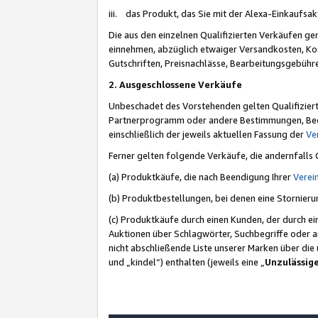
iii. das Produkt, das Sie mit der Alexa-Einkaufsa
Die aus den einzelnen Qualifizierten Verkäufen gen
einnehmen, abzüglich etwaiger Versandkosten, Ko
Gutschriften, Preisnachlässe, Bearbeitungsgebühr
2. Ausgeschlossene Verkäufe
Unbeschadet des Vorstehenden gelten Qualifiziert
Partnerprogramm oder andere Bestimmungen, Beding
einschließlich der jeweils aktuellen Fassung der
Ve
Ferner gelten folgende Verkäufe, die andernfalls
(a) Produktkäufe, die nach Beendigung Ihrer
Verei
(b) Produktbestellungen, bei denen eine Stornier
(c) Produktkäufe durch einen Kunden, der durch e
Auktionen über Schlagwörter, Suchbegriffe oder a
nicht abschließende Liste unserer Marken über di
und „kindel“) enthalten (jeweils eine „
Unzulässig