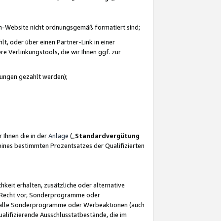
azon-Website nicht ordnungsgemäß formatiert sind;
, oder über einen Partner-Link in einer
e Verlinkungstools, die wir Ihnen ggf. zur
ütungen gezahlt werden);
 Ihnen die in der
Anlage
(„
Standardvergütung
ines bestimmten Prozentsatzes der Qualifizierten
eit erhalten, zusätzliche oder alternative
as Recht vor, Sonderprogramme oder
für alle Sonderprogramme oder Werbeaktionen (auch
lifizierende Ausschlusstatbestände, die im