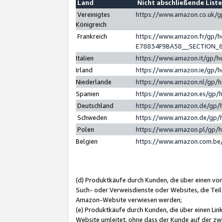
Land
Nicht abschließende List
Vereinigtes
https://www.amazon.co.uk/
Königreich
Frankreich
https://www.amazon.fr/gp/
E78834F9BA58__SECTION_
Italien
https://www.amazon.it/gp/h
Irland
https://www.amazon.ie/gp/
Niederlande
https://www.amazon.nl/gp/
Spanien
https://www.amazon.es/gp/
Deutschland
https://www.amazon.de/gp/
Schweden
https://www.amazon.de/gp/
Polen
https://www.amazon.pl/gp/
Belgien
https://www.amazon.com.be
(d) Produktkäufe durch Kunden, die über einen vo
Such- oder Verweisdienste oder Websites, die Teil
Amazon-Website verwiesen werden;
(e) Produktkäufe durch Kunden, die über einen Li
Website umleitet, ohne dass der Kunde auf der zw