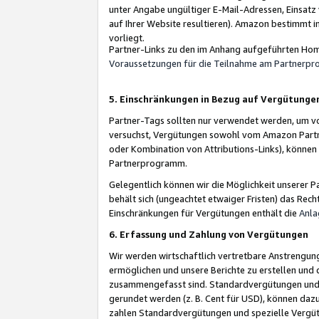
unter Angabe ungültiger E-Mail-Adressen, Einsatz
auf Ihrer Website resultieren). Amazon bestimmt i
vorliegt.
Partner-Links zu den im Anhang aufgeführten Hom
Voraussetzungen für die Teilnahme am Partnerp
5. Einschränkungen in Bezug auf Vergütunge
Partner-Tags sollten nur verwendet werden, um von 
versuchst, Vergütungen sowohl vom Amazon Partn
oder Kombination von Attributions-Links), könne
Partnerprogramm.
Gelegentlich können wir die Möglichkeit unsere
behält sich (ungeachtet etwaiger Fristen) das Rec
Einschränkungen für Vergütungen enthält die
Anla
6. Erfassung und Zahlung von Vergütungen
Wir werden wirtschaftlich vertretbare Anstrengu
ermöglichen und unsere Berichte zu erstellen und 
zusammengefasst sind. Standardvergütungen und s
gerundet werden (z. B. Cent für USD), können dazu
zahlen Standardvergütungen und spezielle Vergüt