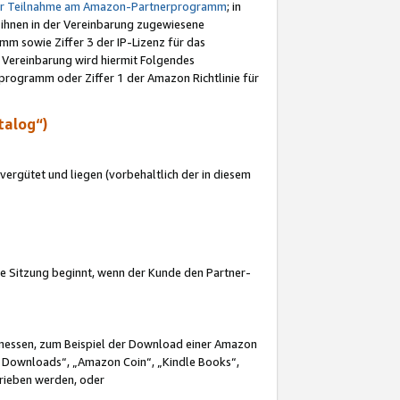
ur Teilnahme am Amazon-Partnerprogramm
; in
 ihnen in der Vereinbarung zugewiesene
m sowie Ziffer 3 der IP-Lizenz für das
 Vereinbarung wird hiermit Folgendes
programm oder Ziffer 1 der Amazon Richtlinie für
talog“)
ergütet und liegen (vorbehaltlich der in diesem
i die Sitzung beginnt, wenn der Kunde den Partner-
Ermessen, zum Beispiel der Download einer Amazon
 Downloads“, „Amazon Coin“, „Kindle Books“,
trieben werden, oder