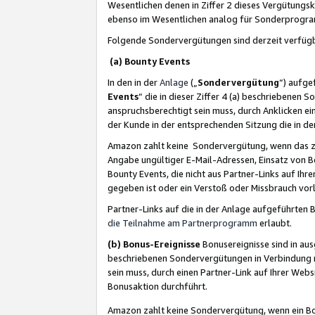
Wesentlichen denen in Ziffer 2 dieses Vergütung
ebenso im Wesentlichen analog für Sonderprogr
Folgende Sondervergütungen sind derzeit verfüg
(a) Bounty Events
In den in der
Anlage
(„
Sondervergütung
“) aufge
Events
“ die in dieser Ziffer 4 (a) beschriebenen 
anspruchsberechtigt sein muss, durch Anklicken ei
der Kunde in der entsprechenden Sitzung die in d
Amazon zahlt keine Sondervergütung, wenn das z
Angabe ungültiger E-Mail-Adressen, Einsatz von B
Bounty Events, die nicht aus Partner-Links auf Ihre
gegeben ist oder ein Verstoß oder Missbrauch vorl
Partner-Links auf die in der Anlage aufgeführte
die Teilnahme am Partnerprogramm
erlaubt.
(b) Bonus-Ereignisse
Bonusereignisse sind in au
beschriebenen Sondervergütungen in Verbindung m
sein muss, durch einen Partner-Link auf Ihrer We
Bonusaktion durchführt.
Amazon zahlt keine Sondervergütung, wenn ein Bon