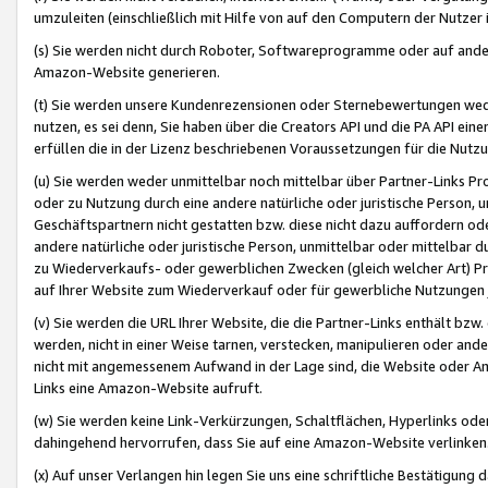
umzuleiten (einschließlich mit Hilfe von auf den Computern der Nutzer i
(s) Sie werden nicht durch Roboter, Softwareprogramme oder auf andere
Amazon-Website generieren.
(t) Sie werden unsere Kundenrezensionen oder Sternebewertungen wed
nutzen, es sei denn, Sie haben über die Creators API und die PA API e
erfüllen die in der Lizenz beschriebenen Voraussetzungen für die Nutzu
(u) Sie werden weder unmittelbar noch mittelbar über Partner-Links P
oder zu Nutzung durch eine andere natürliche oder juristische Person,
Geschäftspartnern nicht gestatten bzw. diese nicht dazu auffordern od
andere natürliche oder juristische Person, unmittelbar oder mittelbar
zu Wiederverkaufs- oder gewerblichen Zwecken (gleich welcher Art) 
auf Ihrer Website zum Wiederverkauf oder für gewerbliche Nutzungen 
(v) Sie werden die URL Ihrer Website, die die Partner-Links enthält b
werden, nicht in einer Weise tarnen, verstecken, manipulieren oder and
nicht mit angemessenem Aufwand in der Lage sind, die Website oder A
Links eine Amazon-Website aufruft.
(w) Sie werden keine Link-Verkürzungen, Schaltflächen, Hyperlinks ode
dahingehend hervorrufen, dass Sie auf eine Amazon-Website verlinken
(x) Auf unser Verlangen hin legen Sie uns eine schriftliche Bestätigung