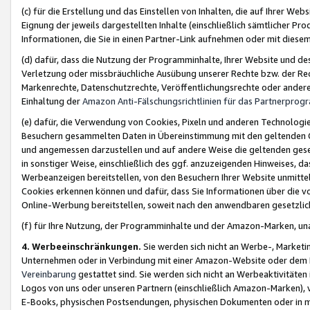
(c) für die Erstellung und das Einstellen von Inhalten, die auf Ihrer We
Eignung der jeweils dargestellten Inhalte (einschließlich sämtlicher 
Informationen, die Sie in einen Partner-Link aufnehmen oder mit diese
(d) dafür, dass die Nutzung der Programminhalte, Ihrer Website und des 
Verletzung oder missbräuchliche Ausübung unserer Rechte bzw. der Recht
Markenrechte, Datenschutzrechte, Veröffentlichungsrechte oder anderer
Einhaltung der
Amazon Anti-Fälschungsrichtlinien für das Partnerpro
(e) dafür, die Verwendung von Cookies, Pixeln und anderen Technologien
Besuchern gesammelten Daten in Übereinstimmung mit den geltenden Ge
und angemessen darzustellen und auf andere Weise die geltenden geset
in sonstiger Weise, einschließlich des ggf. anzuzeigenden Hinweises, d
Werbeanzeigen bereitstellen, von den Besuchern Ihrer Website unmitte
Cookies erkennen können und dafür, dass Sie Informationen über die v
Online-Werbung bereitstellen, soweit nach den anwendbaren gesetzlic
(f) für Ihre Nutzung, der Programminhalte und der Amazon-Marken, u
4. Werbeeinschränkungen.
Sie werden sich nicht an Werbe-, Market
Unternehmen oder in Verbindung mit einer Amazon-Website oder dem Pa
Vereinbarung
gestattet sind. Sie werden sich nicht an Werbeaktivitäten
Logos von uns oder unseren Partnern (einschließlich Amazon-Marken), 
E-Books, physischen Postsendungen, physischen Dokumenten oder in 