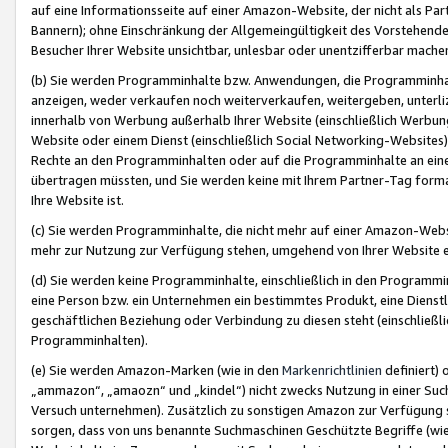
auf eine Informationsseite auf einer Amazon-Website, der nicht als Part
Bannern); ohne Einschränkung der Allgemeingültigkeit des Vorstehende
Besucher Ihrer Website unsichtbar, unlesbar oder unentzifferbar mache
(b) Sie werden Programminhalte bzw. Anwendungen, die Programminhalt
anzeigen, weder verkaufen noch weiterverkaufen, weitergeben, unterli
innerhalb von Werbung außerhalb Ihrer Website (einschließlich Werbun
Website oder einem Dienst (einschließlich Social Networking-Website
Rechte an den Programminhalten oder auf die Programminhalte an eine a
übertragen müssten, und Sie werden keine mit Ihrem Partner-Tag formati
Ihre Website ist.
(c) Sie werden Programminhalte, die nicht mehr auf einer Amazon-Websit
mehr zur Nutzung zur Verfügung stehen, umgehend von Ihrer Website e
(d) Sie werden keine Programminhalte, einschließlich in den Programmin
eine Person bzw. ein Unternehmen ein bestimmtes Produkt, eine Dienstle
geschäftlichen Beziehung oder Verbindung zu diesen steht (einschließli
Programminhalten).
(e) Sie werden Amazon-Marken (wie in den
Markenrichtlinien
definiert) 
„ammazon“, „amaozn“ und „kindel“) nicht zwecks Nutzung in einer Suc
Versuch unternehmen). Zusätzlich zu sonstigen Amazon zur Verfügung 
sorgen, dass von uns benannte Suchmaschinen Geschützte Begriffe (wie 