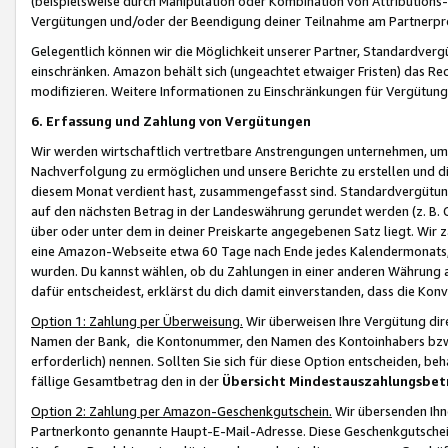
(beispielsweise durch Manipulation oder Kombination von Attributions-
Vergütungen und/oder der Beendigung deiner Teilnahme am Partnerp
Gelegentlich können wir die Möglichkeit unserer Partner, Standardv
einschränken. Amazon behält sich (ungeachtet etwaiger Fristen) das Re
modifizieren. Weitere Informationen zu Einschränkungen für Vergütung
6. Erfassung und Zahlung von Vergütungen
Wir werden wirtschaftlich vertretbare Anstrengungen unternehmen, um 
Nachverfolgung zu ermöglichen und unsere Berichte zu erstellen und di
diesem Monat verdient hast, zusammengefasst sind. Standardvergütung
auf den nächsten Betrag in der Landeswährung gerundet werden (z. B. C
über oder unter dem in deiner Preiskarte angegebenen Satz liegt. Wir
eine Amazon-Webseite etwa 60 Tage nach Ende jedes Kalendermonats, i
wurden. Du kannst wählen, ob du Zahlungen in einer anderen Währung
dafür entscheidest, erklärst du dich damit einverstanden, dass die K
Option 1: Zahlung per Überweisung.
Wir überweisen Ihre Vergütung dir
Namen der Bank, die Kontonummer, den Namen des Kontoinhabers bzw. a
erforderlich) nennen. Sollten Sie sich für diese Option entscheiden, be
fällige Gesamtbetrag den in der
Übersicht Mindestauszahlungsbet
Option 2: Zahlung per Amazon-Geschenkgutschein.
Wir übersenden Ihne
Partnerkonto genannte Haupt-E-Mail-Adresse. Diese Geschenkgutschei