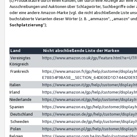
(c) Produktkäufe durch einen Kunden, der durch eine Anzeige auf eine 
Ausschreibungen und Auktionen über Schlagwörter, Suchbegriffe oder 
oder eine andere Amazon-Marke (vgl. die nicht abschließende Liste un
buchstabierte Varianten dieser Wörter (z. B. „ammazon“, „amaozn“ und „
Suchplatzierung
”);
Land
Nicht abschließende Liste der Marken
Vereinigtes
https://www.amazon.co.uk/gp/feature.html?ie=U
Königreich
Frankreich
https://www.amazon.fr/gp/help/customer/displa
E78834F9BA58__SECTION_64DE0ED1D744420E9
Italien
https://www.amazon.it/gp/help/customer/display
Irland
https://www.amazon.ie/gp/help/customer/displa
Niederlande
https://www.amazon.nl/gp/help/customer/display
Spanien
https://www.amazon.es/gp/help/customer/display
Deutschland
https://www.amazon.de/gp/help/customer/displa
Schweden
https://www.amazon.de/gp/help/customer/displa
Polen
https://www.amazon.pl/gp/help/customer/display
Belgien
https://www.amazon.com.be/gp/help/customer/d