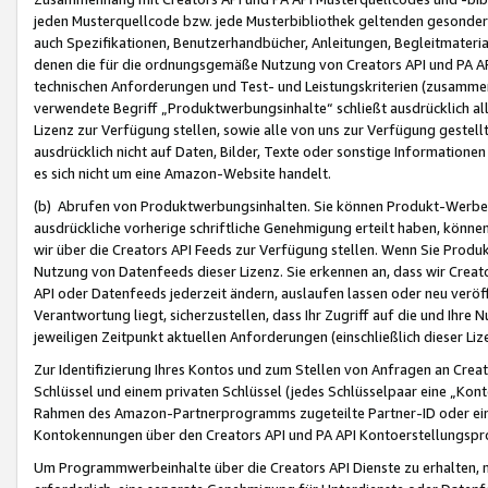
jeden Musterquellcode bzw. jede Musterbibliothek geltenden gesonder
auch Spezifikationen, Benutzerhandbücher, Anleitungen, Begleitmaterial
denen die für die ordnungsgemäße Nutzung von Creators API und PA A
technischen Anforderungen und Test- und Leistungskriterien (zusammen
verwendete Begriff „Produktwerbungsinhalte“ schließt ausdrücklich al
Lizenz zur Verfügung stellen, sowie alle von uns zur Verfügung gestel
ausdrücklich nicht auf Daten, Bilder, Texte oder sonstige Informatione
es sich nicht um eine Amazon-Website handelt.
(b) Abrufen von Produktwerbungsinhalten. Sie können Produkt-Werbein
ausdrückliche vorherige schriftliche Genehmigung erteilt haben, könn
wir über die Creators API Feeds zur Verfügung stellen. Wenn Sie Produk
Nutzung von Datenfeeds dieser Lizenz. Sie erkennen an, dass wir Creat
API oder Datenfeeds jederzeit ändern, auslaufen lassen oder neu veröffe
Verantwortung liegt, sicherzustellen, dass Ihr Zugriff auf die und Ihr
jeweiligen Zeitpunkt aktuellen Anforderungen (einschließlich dieser Liz
Zur Identifizierung Ihres Kontos und zum Stellen von Anfragen an Crea
Schlüssel und einem privaten Schlüssel (jedes Schlüsselpaar eine „Kon
Rahmen des Amazon-Partnerprogramms zugeteilte Partner-ID oder ein
Kontokennungen über den Creators API und PA API Kontoerstellungspro
Um Programmwerbeinhalte über die Creators API Dienste zu erhalten, m