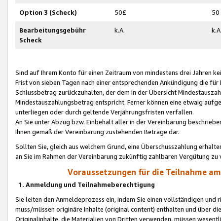
Option 3 (Scheck)
50£
50
Bearbeitungsgebühr
k.A.
k.A
Scheck
Sind auf Ihrem Konto für einen Zeitraum von mindestens drei Jahren kein
Frist von sieben Tagen nach einer entsprechenden Ankündigung die für
Schlussbetrag zurückzuhalten, der dem in der Übersicht Mindestausz
Mindestauszahlungsbetrag entspricht. Ferner können eine etwaig aufg
unterliegen oder durch geltende Verjährungsfristen verfallen.
An Sie unter Abzug bzw. Einbehalt aller in der Vereinbarung beschrieb
Ihnen gemäß der Vereinbarung zustehenden Beträge dar.
Sollten Sie, gleich aus welchem Grund, eine Überschusszahlung erhalte
an Sie im Rahmen der Vereinbarung zukünftig zahlbaren Vergütung zu 
Voraussetzungen für die Teilnahme a
1. Anmeldung und Teilnahmeberechtigung
Sie leiten den Anmeldeprozess ein, indem Sie einen vollständigen und 
muss/müssen originäre Inhalte (original content) enthalten und über d
Originalinhalte, die Materialien von Dritten verwenden, müssen wese