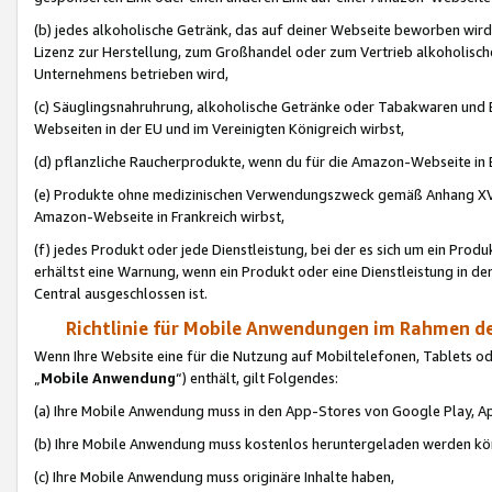
(b) jedes alkoholische Getränk, das auf deiner Webseite beworben wird
Lizenz zur Herstellung, zum Großhandel oder zum Vertrieb alkoholisch
Unternehmens betrieben wird,
(c) Säuglingsnahruhrung, alkoholische Getränke oder Tabakwaren und E
Webseiten in der EU und im Vereinigten Königreich wirbst,
(d) pflanzliche Raucherprodukte, wenn du für die Amazon-Webseite in B
(e) Produkte ohne medizinischen Verwendungszweck gemäß Anhang XVI 
Amazon-Webseite in Frankreich wirbst,
(f) jedes Produkt oder jede Dienstleistung, bei der es sich um ein Prod
erhältst eine Warnung, wenn ein Produkt oder eine Dienstleistung in de
Central ausgeschlossen ist.
Richtlinie für Mobile Anwendungen im Rahmen de
Wenn Ihre Website eine für die Nutzung auf Mobiltelefonen, Tablets 
„
Mobile Anwendung
“) enthält, gilt Folgendes:
(a) Ihre Mobile Anwendung muss in den App-Stores von Google Play, A
(b) Ihre Mobile Anwendung muss kostenlos heruntergeladen werden könn
(c) Ihre Mobile Anwendung muss originäre Inhalte haben,