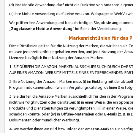
(d) Ihre Mobile Anwendung darf nicht die Funktion von Amazons eige
(e) Ihre Mobile Anwendung darf keine Amazon-Webpages in WebView 
Wir prüfen Ihre Anwendung und benachrichtigen Sie, ob sie angenomm
„
Zugelassene Mobile Anwendung
“ im Sinne der
Vereinbarung
.
Markenrichtlinien für das 
Diese Richtlinien gelten für die Nutzung der Marken, die wir Ihnen als 
müssen jederzeit strikt eingehalten werden, und jede Nutzung der Ama
Lizenzen bezüglich Ihrer Nutzung der Amazon-Marken.
1. SIE DÜRFEN DIE AMAZON-MARKEN AUSSCHLIESSLICH DURCH DARS
AUF EINER AMAZON-WEBSITE MITTELS EINES ENTSPRECHENDEN PART
2. Ihre Nutzung der Amazon-Marken muss (i) im Einklang mit der aktuells
Programmdokumentation (wie im
Vergütungskatalog
definiert) erfolg
3. Sie dürfen die Amazon-Marken ausschließlich für den in der Progr
nicht wie folgt nutzen oder darstellen: (i) in einer Weise, die ein Spo
Produkte und Dienstleistungen zu verunglimpfen, (iii) in einer Weise
schädigen könnte, oder (iv) in Offline-Materialien oder E-Mails (z. B.
Dokumenten oder mündlicher Werbung).
4. Wir werden Ihnen ein Bild bzw. Bilder der Amazon-Marken zur Verfüg