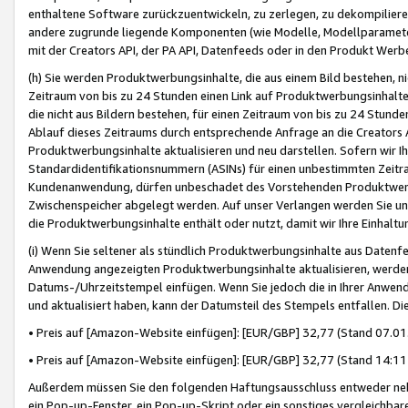
enthaltene Software zurückzuentwickeln, zu zerlegen, zu dekompilier
andere zugrunde liegende Komponenten (wie Modelle, Modellparameter
mit der Creators API, der PA API, Datenfeeds oder in den Produkt Werb
(h) Sie werden Produktwerbungsinhalte, die aus einem Bild bestehen, ni
Zeitraum von bis zu 24 Stunden einen Link auf Produktwerbungsinhalte
die nicht aus Bildern bestehen, für einen Zeitraum von bis zu 24 Stund
Ablauf dieses Zeitraums durch entsprechende Anfrage an die Creators 
Produktwerbungsinhalte aktualisieren und neu darstellen. Sofern wir Ih
Standardidentifikationsnummern (ASINs) für einen unbestimmten Zeitra
Kundenanwendung, dürfen unbeschadet des Vorstehenden Produktwerbu
Zwischenspeicher abgelegt werden. Auf unser Verlangen werden Sie un
die Produktwerbungsinhalte enthält oder nutzt, damit wir Ihre Einhalt
(i) Wenn Sie seltener als stündlich Produktwerbungsinhalte aus Datenfe
Anwendung angezeigten Produktwerbungsinhalte aktualisieren, werden 
Datums-/Uhrzeitstempel einfügen. Wenn Sie jedoch die in Ihrer Anwe
und aktualisiert haben, kann der Datumsteil des Stempels entfallen. Dies
• Preis auf [Amazon-Website einfügen]: [EUR/GBP] 32,77 (Stand 07.01.
• Preis auf [Amazon-Website einfügen]: [EUR/GBP] 32,77 (Stand 14:11 
Außerdem müssen Sie den folgenden Haftungsausschluss entweder neb
ein Pop-up-Fenster, ein Pop-up-Skript oder ein sonstiges vergleichba