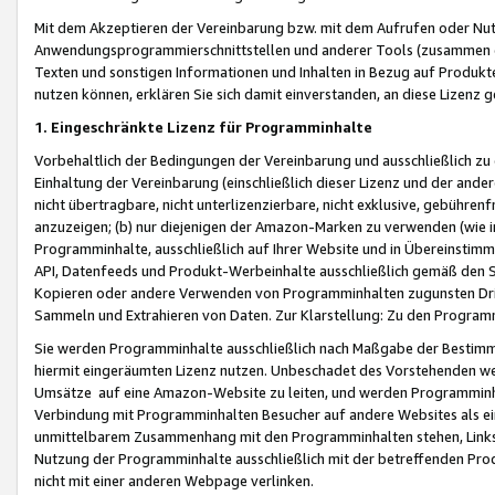
Mit dem Akzeptieren der Vereinbarung bzw. mit dem Aufrufen oder Nutz
Anwendungsprogrammierschnittstellen und anderer Tools (zusammen die
Texten und sonstigen Informationen und Inhalten in Bezug auf Produkte
nutzen können, erklären Sie sich damit einverstanden, an diese Lizenz 
1. Eingeschränkte Lizenz für Programminhalte
Vorbehaltlich der Bedingungen der Vereinbarung und ausschließlich z
Einhaltung der Vereinbarung (einschließlich dieser Lizenz und der ande
nicht übertragbare, nicht unterlizenzierbare, nicht exklusive, gebühren
anzuzeigen; (b) nur diejenigen der Amazon-Marken zu verwenden (wie in 
Programminhalte, ausschließlich auf Ihrer Website und in Übereinstimmu
API, Datenfeeds und Produkt-Werbeinhalte ausschließlich gemäß den Spe
Kopieren oder andere Verwenden von Programminhalten zugunsten Dri
Sammeln und Extrahieren von Daten. Zur Klarstellung: Zu den Program
Sie werden Programminhalte ausschließlich nach Maßgabe der Besti
hiermit eingeräumten Lizenz nutzen. Unbeschadet des Vorstehenden we
Umsätze auf eine Amazon-Website zu leiten, und werden Programminhal
Verbindung mit Programminhalten Besucher auf andere Websites als ein
unmittelbarem Zusammenhang mit den Programminhalten stehen, Links z
Nutzung der Programminhalte ausschließlich mit der betreffenden Pr
nicht mit einer anderen Webpage verlinken.