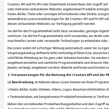
Creators API und PA API oder Datenfeeds können Ihnen den Zugriff auf D
oder mehreren verbundenen Websites angebotenen Produkte ermögliche
Daten, Bilder, Texte oder sonstigen Informationen oder Inhalte zuzugre
anwendbaren Lizenzvereinbarungen für die Creators API und PA API od
diesen verbundenen Websites zur Verfügung gestellt werden.
Sie dürfen den Programminhalt nicht dazu verwenden, geistiges Eigent
verletzen. Sie dürfen Programminhalte nicht verwenden, um direkt ode
maschinelles Lernen oder verwandte Technologien zu entwickeln oder zu
Die Lizenz endet mit sofortiger Wirkung automatisch, wenn Sie zu irg
Vergütungskatalog definiert) nicht rechtzeitig erfüllen bzw. ansonsten
schriftliche Mitteilung an Sie ganz oder teilweise beenden. Sie werden
umgehend einstellen und sämtliche Programminhalte und Amazon-Marke
jeweils verlangt, umgehend von Ihrer Website entfernen und löschen od
2. Voraussetzungen für die Nutzung der Creators API und der P
(a)
Beschreibung
. Im Rahmen dieser Lizenz können wir Ihnen Programmi
• Daten, Bilder, Audio-Dateien, Videos, Logos, Benutzerschnittstellen-
• Textmaterialien, wie beispielsweise Produktinformationen in Textfor
Neben den vorstehenden Produktwerbungsinhalten und dem Zugriff auf 
Zusammenhang mit Creators API und PA API Musterquellcodes und -bibli