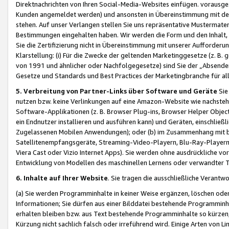
Direktnachrichten von Ihren Social-Media-Websites einfügen. vorausg
Kunden angemeldet werden) und ansonsten in Übereinstimmung mit der
stehen. Auf unser Verlangen stellen Sie uns repräsentative Mustermater
Bestimmungen eingehalten haben. Wir werden die Form und den Inhalt, di
Sie die Zertifizierung nicht in Übereinstimmung mit unserer Aufforderu
Klarstellung: (i) Für die Zwecke der geltenden Marketinggesetze (z. 
von 1991 und ähnlicher oder Nachfolgegesetze) sind Sie der „Absender“ j
Gesetze und Standards und Best Practices der Marketingbranche für 
5. Verbreitung von Partner-Links über Software und Geräte
Sie
nutzen bzw. keine Verlinkungen auf eine Amazon-Website wie nachsteh
Software-Applikationen (z. B. Browser Plug-ins, Browser Helper Objec
ein Endnutzer installieren und ausführen kann) und Geräten, einschlie
Zugelassenen Mobilen Anwendungen); oder (b) im Zusammenhang mit bzw.
Satellitenempfangsgeräte, Streaming-Video-Playern, Blu-Ray-Playern 
Viera Cast oder Vizio Internet Apps). Sie werden ohne ausdrückliche v
Entwicklung von Modellen des maschinellen Lernens oder verwandter 
6. Inhalte auf Ihrer Website
. Sie tragen die ausschließliche Verantwo
(a) Sie werden Programminhalte in keiner Weise ergänzen, löschen oder
Informationen; Sie dürfen aus einer Bilddatei bestehende Programminhal
erhalten bleiben bzw. aus Text bestehende Programminhalte so kürzen, 
Kürzung nicht sachlich falsch oder irreführend wird. Einige Arten von L