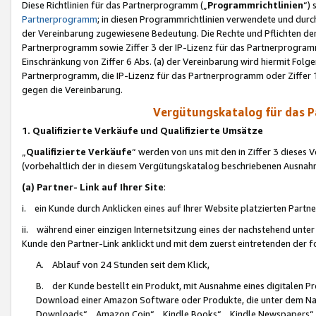
Diese Richtlinien für das Partnerprogramm („
Programmrichtlinien
“)
Partnerprogramm
; in diesen Programmrichtlinien verwendete und durch
der Vereinbarung zugewiesene Bedeutung. Die Rechte und Pflichten de
Partnerprogramm sowie Ziffer 3 der IP-Lizenz für das Partnerprogram
Einschränkung von Ziffer 6 Abs. (a) der Vereinbarung wird hiermit Fol
Partnerprogramm, die IP-Lizenz für das Partnerprogramm oder Ziffer 1
gegen die Vereinbarung.
Vergütungskatalog für das 
1. Qualifizierte Verkäufe und Qualifizierte Umsätze
„
Qualifizierte Verkäufe
“ werden von uns mit den in Ziffer 3 diese
(vorbehaltlich der in diesem Vergütungskatalog beschriebenen Ausnah
(a) Partner- Link auf Ihrer Site
:
i. ein Kunde durch Anklicken eines auf Ihrer Website platzierten Part
ii. während einer einzigen Internetsitzung eines der nachstehend unter (i)
Kunde den Partner-Link anklickt und mit dem zuerst eintretenden der f
A. Ablauf von 24 Stunden seit dem Klick,
B. der Kunde bestellt ein Produkt, mit Ausnahme eines digitalen P
Download einer Amazon Software oder Produkte, die unter dem N
Downloads“, „Amazon Coin“, „Kindle Books“, „Kindle Newspapers“, „