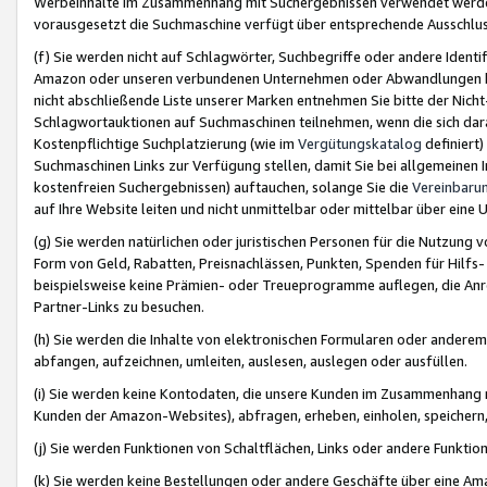
Werbeinhalte im Zusammenhang mit Suchergebnissen verwendet werden,
vorausgesetzt die Suchmaschine verfügt über entsprechende Ausschlu
(f) Sie werden nicht auf Schlagwörter, Suchbegriffe oder andere Ident
Amazon oder unseren verbundenen Unternehmen oder Abwandlungen bzw
nicht abschließende Liste unserer Marken entnehmen Sie bitte der Nich
Schlagwortauktionen auf Suchmaschinen teilnehmen, wenn die sich da
Kostenpflichtige Suchplatzierung (wie im
Vergütungskatalog
definiert
Suchmaschinen Links zur Verfügung stellen, damit Sie bei allgemeinen I
kostenfreien Suchergebnissen) auftauchen, solange Sie die
Vereinbaru
auf Ihre Website leiten und nicht unmittelbar oder mittelbar über eine
(g) Sie werden natürlichen oder juristischen Personen für die Nutzung 
Form von Geld, Rabatten, Preisnachlässen, Punkten, Spenden für Hilfs
beispielsweise keine Prämien- oder Treueprogramme auflegen, die Anrei
Partner-Links zu besuchen.
(h) Sie werden die Inhalte von elektronischen Formularen oder anderem M
abfangen, aufzeichnen, umleiten, auslesen, auslegen oder ausfüllen.
(i) Sie werden keine Kontodaten, die unsere Kunden im Zusammenhang 
Kunden der Amazon-Websites), abfragen, erheben, einholen, speichern,
(j) Sie werden Funktionen von Schaltflächen, Links oder andere Funkti
(k) Sie werden keine Bestellungen oder andere Geschäfte über eine Ama