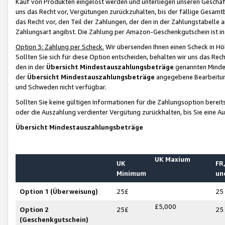
Kauf von Produkten eingelöst werden und unterliegen unseren Geschäf
uns das Recht vor, Vergütungen zurückzuhalten, bis der fällige Gesamt
das Recht vor, den Teil der Zahlungen, der den in der Zahlungstabelle 
Zahlungsart angibst. Die Zahlung per Amazon-Geschenkgutschein ist in
Option 3: Zahlung per Scheck.
Wir übersenden Ihnen einen Scheck in Höh
Sollten Sie sich für diese Option entscheiden, behalten wir uns das Rec
den in der
Übersicht Mindestauszahlungsbeträge
genannten Mindest
der
Übersicht Mindestauszahlungsbeträge
angegebene Bearbeitung
und Schweden nicht verfügbar.
Sollten Sie keine gültigen Informationen für die Zahlungsoption bereit
oder die Auszahlung verdienter Vergütung zurückhalten, bis Sie eine A
Übersicht Mindestauszahlungsbeträge
UK Maxium
UK
FR,
Minimum
un
Option 1 (Überweisung)
25£
25
£5,000
Option 2
25£
25
(Geschenkgutschein)