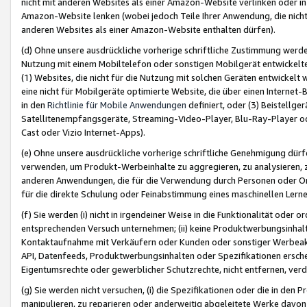
nicht mit anderen Websites als einer Amazon-Website verlinken oder i
Amazon-Website lenken (wobei jedoch Teile Ihrer Anwendung, die nich
anderen Websites als einer Amazon-Website enthalten dürfen).
(d) Ohne unsere ausdrückliche vorherige schriftliche Zustimmung werd
Nutzung mit einem Mobiltelefon oder sonstigen Mobilgerät entwickelt
(1) Websites, die nicht für die Nutzung mit solchen Geräten entwickelt
eine nicht für Mobilgeräte optimierte Website, die über einen Interne
in den
Richtlinie für Mobile Anwendungen
definiert, oder (3) Beistellge
Satellitenempfangsgeräte, Streaming-Video-Player, Blu-Ray-Player ode
Cast oder Vizio Internet-Apps).
(e) Ohne unsere ausdrückliche vorherige schriftliche Genehmigung dürfe
verwenden, um Produkt-Werbeinhalte zu aggregieren, zu analysieren, 
anderen Anwendungen, die für die Verwendung durch Personen oder Or
für die direkte Schulung oder Feinabstimmung eines maschinellen Lern
(f) Sie werden (i) nicht in irgendeiner Weise in die Funktionalität ode
entsprechenden Versuch unternehmen; (ii) keine Produktwerbungsinha
Kontaktaufnahme mit Verkäufern oder Kunden oder sonstiger Werbeaktiv
API, Datenfeeds, Produktwerbungsinhalten oder Spezifikationen erschei
Eigentumsrechte oder gewerblicher Schutzrechte, nicht entfernen, verd
(g) Sie werden nicht versuchen, (i) die Spezifikationen oder die in de
manipulieren, zu reparieren oder anderweitig abgeleitete Werke davon z