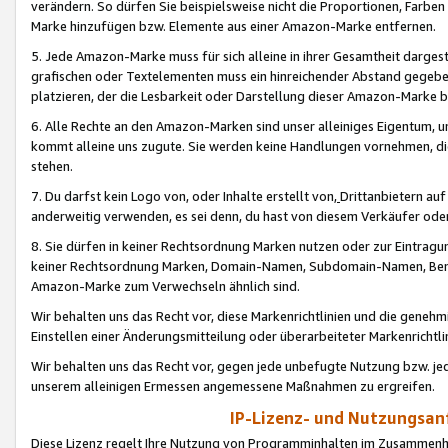
verändern. So dürfen Sie beispielsweise nicht die Proportionen, Farb
Marke hinzufügen bzw. Elemente aus einer Amazon-Marke entfernen.
5. Jede Amazon-Marke muss für sich alleine in ihrer Gesamtheit darge
grafischen oder Textelementen muss ein hinreichender Abstand gegebe
platzieren, der die Lesbarkeit oder Darstellung dieser Amazon-Marke b
6. Alle Rechte an den Amazon-Marken sind unser alleiniges Eigentum, 
kommt alleine uns zugute. Sie werden keine Handlungen vornehmen, 
stehen.
7. Du darfst kein Logo von, oder Inhalte erstellt von,
Drittanbietern au
anderweitig verwenden, es sei denn, du hast von diesem Verkäufer oder
8. Sie dürfen in keiner Rechtsordnung Marken nutzen oder zur Eintragu
keiner Rechtsordnung Marken, Domain-Namen, Subdomain-Namen, Benu
Amazon-Marke zum Verwechseln ähnlich sind.
Wir behalten uns das Recht vor, diese Markenrichtlinien und die gene
Einstellen einer Änderungsmitteilung oder überarbeiteter Markenricht
Wir behalten uns das Recht vor, gegen jede unbefugte Nutzung bzw. jede 
unserem alleinigen Ermessen angemessene Maßnahmen zu ergreifen.
IP-Lizenz- und Nutzungsan
Diese Lizenz regelt Ihre Nutzung von Programminhalten im Zusammen