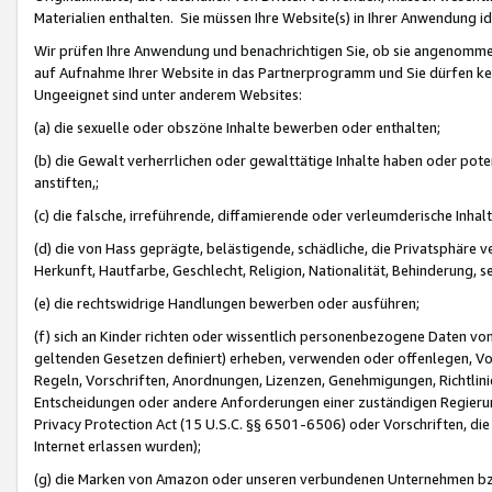
Materialien enthalten. Sie müssen Ihre Website(s) in Ihrer Anwendung ide
Wir prüfen Ihre Anwendung und benachrichtigen Sie, ob sie angenommen
auf Aufnahme Ihrer Website in das Partnerprogramm und Sie dürfen kei
Ungeeignet sind unter anderem Websites:
(a) die sexuelle oder obszöne Inhalte bewerben oder enthalten;
(b) die Gewalt verherrlichen oder gewalttätige Inhalte haben oder pot
anstiften,;
(c) die falsche, irreführende, diffamierende oder verleumderische Inha
(d) die von Hass geprägte, belästigende, schädliche, die Privatsphäre v
Herkunft, Hautfarbe, Geschlecht, Religion, Nationalität, Behinderung, 
(e) die rechtswidrige Handlungen bewerben oder ausführen;
(f) sich an Kinder richten oder wissentlich personenbezogene Daten vo
geltenden Gesetzen definiert) erheben, verwenden oder offenlegen, Vo
Regeln, Vorschriften, Anordnungen, Lizenzen, Genehmigungen, Richtlini
Entscheidungen oder andere Anforderungen einer zuständigen Regierung
Privacy Protection Act (15 U.S.C. §§ 6501-6506) oder Vorschriften, di
Internet erlassen wurden);
(g) die Marken von Amazon oder unseren verbundenen Unternehmen b