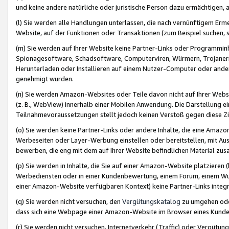
und keine andere natürliche oder juristische Person dazu ermächtigen, a
(l) Sie werden alle Handlungen unterlassen, die nach vernünftigem Erme
Website, auf der Funktionen oder Transaktionen (zum Beispiel suchen, s
(m) Sie werden auf Ihrer Website keine Partner-Links oder Programmin
Spionagesoftware, Schadsoftware, Computerviren, Würmern, Trojaner
Herunterladen oder Installieren auf einem Nutzer-Computer oder ande
genehmigt wurden.
(n) Sie werden Amazon-Websites oder Teile davon nicht auf Ihrer Websi
(z. B., WebView) innerhalb einer Mobilen Anwendung. Die Darstellung ein
Teilnahmevoraussetzungen stellt jedoch keinen Verstoß gegen diese Zif
(o) Sie werden keine Partner-Links oder andere Inhalte, die eine Am
Werbeseiten oder Layer-Werbung einstellen oder bereitstellen, mit Au
bewerben, die eng mit dem auf Ihrer Website befindlichen Material z
(p) Sie werden in Inhalte, die Sie auf einer Amazon-Website platzier
Werbediensten oder in einer Kundenbewertung, einem Forum, einem Wun
einer Amazon-Website verfügbaren Kontext) keine Partner-Links integr
(q) Sie werden nicht versuchen, den
Vergütungskatalog
zu umgehen oder
dass sich eine Webpage einer Amazon-Website im Browser eines Kunden 
(r) Sie werden nicht versuchen, Internetverkehr (Traffic) oder Vergü