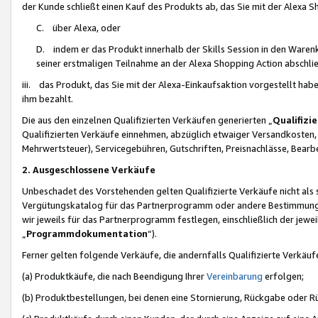
der Kunde schließt einen Kauf des Produkts ab, das Sie mit der Alexa 
C. über Alexa, oder
D. indem er das Produkt innerhalb der Skills Session in den Waren
seiner erstmaligen Teilnahme an der Alexa Shopping Action abschlie
iii. das Produkt, das Sie mit der Alexa-Einkaufsaktion vorgestellt ha
ihm bezahlt.
Die aus den einzelnen Qualifizierten Verkäufen generierten „
Qualifizi
Qualifizierten Verkäufe einnehmen, abzüglich etwaiger Versandkosten
Mehrwertsteuer), Servicegebühren, Gutschriften, Preisnachlässe, Bear
2. Ausgeschlossene Verkäufe
Unbeschadet des Vorstehenden gelten Qualifizierte Verkäufe nicht als
Vergütungskatalog für das Partnerprogramm oder andere Bestimmungen,
wir jeweils für das Partnerprogramm festlegen, einschließlich der jewe
„
Programmdokumentation
“).
Ferner gelten folgende Verkäufe, die andernfalls Qualifizierte Verkä
(a) Produktkäufe, die nach Beendigung Ihrer
Vereinbarung
erfolgen;
(b) Produktbestellungen, bei denen eine Stornierung, Rückgabe oder R