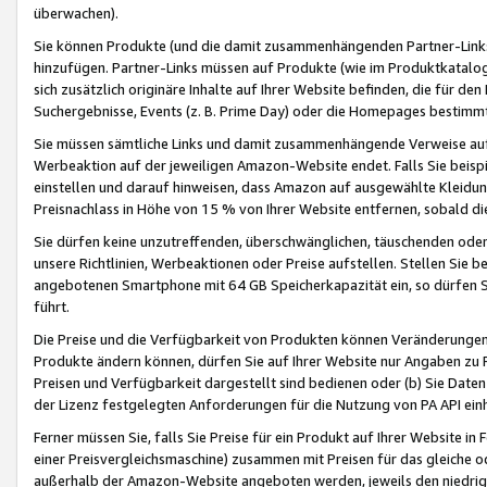
überwachen).
Sie können Produkte (und die damit zusammenhängenden Partner-Links)
hinzufügen. Partner-Links müssen auf Produkte (wie im Produktkatalog de
sich zusätzlich originäre Inhalte auf Ihrer Website befinden, die für 
Suchergebnisse, Events (z. B. Prime Day) oder die Homepages bestimmte
Sie müssen sämtliche Links und damit zusammenhängende Verweise auf z
Werbeaktion auf der jeweiligen Amazon-Website endet. Falls Sie beisp
einstellen und darauf hinweisen, dass Amazon auf ausgewählte Kleidun
Preisnachlass in Höhe von 15 % von Ihrer Website entfernen, sobald di
Sie dürfen keine unzutreffenden, überschwänglichen, täuschenden od
unsere Richtlinien, Werbeaktionen oder Preise aufstellen. Stellen Sie 
angebotenen Smartphone mit 64 GB Speicherkapazität ein, so dürfen S
führt.
Die Preise und die Verfügbarkeit von Produkten können Veränderungen 
Produkte ändern können, dürfen Sie auf Ihrer Website nur Angaben zu P
Preisen und Verfügbarkeit dargestellt sind bedienen oder (b) Sie Daten
der Lizenz festgelegten Anforderungen für die Nutzung von PA API einh
Ferner müssen Sie, falls Sie Preise für ein Produkt auf Ihrer Website in 
einer Preisvergleichsmaschine) zusammen mit Preisen für das gleiche o
außerhalb der Amazon-Website angeboten werden, jeweils den niedrigst