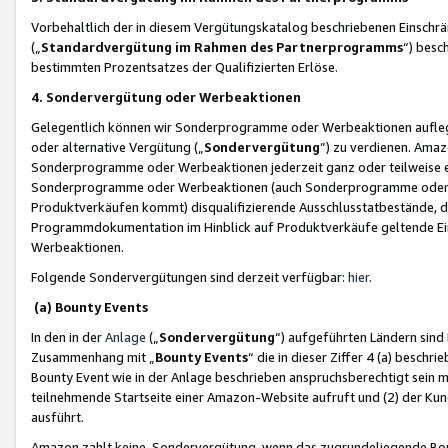
Vorbehaltlich der in diesem Vergütungskatalog beschriebenen Einschr
(„
Standardvergütung im Rahmen des Partnerprogramms
“) besc
bestimmten Prozentsatzes der Qualifizierten Erlöse.
4. Sondervergütung oder Werbeaktionen
Gelegentlich können wir Sonderprogramme oder Werbeaktionen auflegen,
oder alternative Vergütung („
Sondervergütung
”) zu verdienen. Amazo
Sonderprogramme oder Werbeaktionen jederzeit ganz oder teilweise einz
Sonderprogramme oder Werbeaktionen (auch Sonderprogramme oder We
Produktverkäufen kommt) disqualifizierende Ausschlusstatbestände, di
Programmdokumentation im Hinblick auf Produktverkäufe geltende E
Werbeaktionen.
Folgende Sondervergütungen sind derzeit verfügbar:
hier
.
(a) Bounty Events
In den in der
Anlage
(„
Sondervergütung
“) aufgeführten Ländern sind
Zusammenhang mit „
Bounty Events
“ die in dieser Ziffer 4 (a) besch
Bounty Event wie in der Anlage beschrieben anspruchsberechtigt sein mu
teilnehmende Startseite einer Amazon-Website aufruft und (2) der Kun
ausführt.
Amazon zahlt keine Sondervergütung, wenn das zugrundeliegende Boun