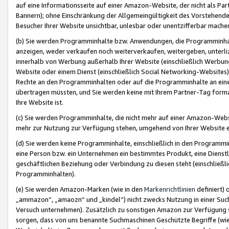
auf eine Informationsseite auf einer Amazon-Website, der nicht als Part
Bannern); ohne Einschränkung der Allgemeingültigkeit des Vorstehende
Besucher Ihrer Website unsichtbar, unlesbar oder unentzifferbar mache
(b) Sie werden Programminhalte bzw. Anwendungen, die Programminhalt
anzeigen, weder verkaufen noch weiterverkaufen, weitergeben, unterli
innerhalb von Werbung außerhalb Ihrer Website (einschließlich Werbun
Website oder einem Dienst (einschließlich Social Networking-Website
Rechte an den Programminhalten oder auf die Programminhalte an eine a
übertragen müssten, und Sie werden keine mit Ihrem Partner-Tag formati
Ihre Website ist.
(c) Sie werden Programminhalte, die nicht mehr auf einer Amazon-Websit
mehr zur Nutzung zur Verfügung stehen, umgehend von Ihrer Website e
(d) Sie werden keine Programminhalte, einschließlich in den Programmin
eine Person bzw. ein Unternehmen ein bestimmtes Produkt, eine Dienstle
geschäftlichen Beziehung oder Verbindung zu diesen steht (einschließli
Programminhalten).
(e) Sie werden Amazon-Marken (wie in den
Markenrichtlinien
definiert) 
„ammazon“, „amaozn“ und „kindel“) nicht zwecks Nutzung in einer Suc
Versuch unternehmen). Zusätzlich zu sonstigen Amazon zur Verfügung 
sorgen, dass von uns benannte Suchmaschinen Geschützte Begriffe (wie 