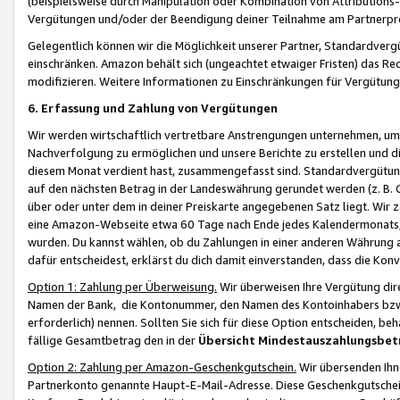
(beispielsweise durch Manipulation oder Kombination von Attributions-
Vergütungen und/oder der Beendigung deiner Teilnahme am Partnerp
Gelegentlich können wir die Möglichkeit unserer Partner, Standardv
einschränken. Amazon behält sich (ungeachtet etwaiger Fristen) das Re
modifizieren. Weitere Informationen zu Einschränkungen für Vergütung
6. Erfassung und Zahlung von Vergütungen
Wir werden wirtschaftlich vertretbare Anstrengungen unternehmen, um 
Nachverfolgung zu ermöglichen und unsere Berichte zu erstellen und di
diesem Monat verdient hast, zusammengefasst sind. Standardvergütung
auf den nächsten Betrag in der Landeswährung gerundet werden (z. B. C
über oder unter dem in deiner Preiskarte angegebenen Satz liegt. Wir
eine Amazon-Webseite etwa 60 Tage nach Ende jedes Kalendermonats, i
wurden. Du kannst wählen, ob du Zahlungen in einer anderen Währung
dafür entscheidest, erklärst du dich damit einverstanden, dass die K
Option 1: Zahlung per Überweisung.
Wir überweisen Ihre Vergütung dir
Namen der Bank, die Kontonummer, den Namen des Kontoinhabers bzw. a
erforderlich) nennen. Sollten Sie sich für diese Option entscheiden, be
fällige Gesamtbetrag den in der
Übersicht Mindestauszahlungsbet
Option 2: Zahlung per Amazon-Geschenkgutschein.
Wir übersenden Ihne
Partnerkonto genannte Haupt-E-Mail-Adresse. Diese Geschenkgutschei