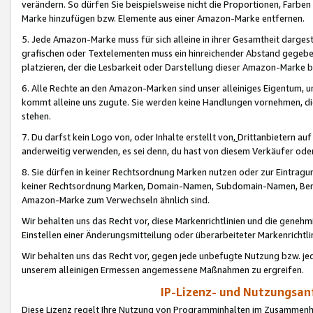
verändern. So dürfen Sie beispielsweise nicht die Proportionen, Farb
Marke hinzufügen bzw. Elemente aus einer Amazon-Marke entfernen.
5. Jede Amazon-Marke muss für sich alleine in ihrer Gesamtheit darge
grafischen oder Textelementen muss ein hinreichender Abstand gegebe
platzieren, der die Lesbarkeit oder Darstellung dieser Amazon-Marke b
6. Alle Rechte an den Amazon-Marken sind unser alleiniges Eigentum, 
kommt alleine uns zugute. Sie werden keine Handlungen vornehmen, 
stehen.
7. Du darfst kein Logo von, oder Inhalte erstellt von,
Drittanbietern au
anderweitig verwenden, es sei denn, du hast von diesem Verkäufer oder
8. Sie dürfen in keiner Rechtsordnung Marken nutzen oder zur Eintragu
keiner Rechtsordnung Marken, Domain-Namen, Subdomain-Namen, Benu
Amazon-Marke zum Verwechseln ähnlich sind.
Wir behalten uns das Recht vor, diese Markenrichtlinien und die gene
Einstellen einer Änderungsmitteilung oder überarbeiteter Markenricht
Wir behalten uns das Recht vor, gegen jede unbefugte Nutzung bzw. jede 
unserem alleinigen Ermessen angemessene Maßnahmen zu ergreifen.
IP-Lizenz- und Nutzungsan
Diese Lizenz regelt Ihre Nutzung von Programminhalten im Zusammen