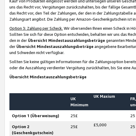
Kauf von Produkten eingelöst werden und unterliegen unseren Geschäf
uns das Recht vor, Vergütungen zurückzuhalten, bis der fällige Gesamt
das Recht vor, den Teil der Zahlungen, der den in der Zahlungstabelle 
Zahlungsart angibst. Die Zahlung per Amazon-Geschenkgutschein ist in
Option 3: Zahlung per Scheck.
Wir übersenden Ihnen einen Scheck in Höh
Sollten Sie sich für diese Option entscheiden, behalten wir uns das Rec
den in der
Übersicht Mindestauszahlungsbeträge
genannten Mindest
der
Übersicht Mindestauszahlungsbeträge
angegebene Bearbeitung
und Schweden nicht verfügbar.
Sollten Sie keine gültigen Informationen für die Zahlungsoption bereit
oder die Auszahlung verdienter Vergütung zurückhalten, bis Sie eine A
Übersicht Mindestauszahlungsbeträge
UK Maxium
UK
FR,
Minimum
un
Option 1 (Überweisung)
25£
25
£5,000
Option 2
25£
25
(Geschenkgutschein)