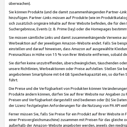
überwachen).
Sie können Produkte (und die damit zusammenhängenden Partner-Links)
hinzufügen. Partner-Links müssen auf Produkte (wie im Produktkatalog de
sich zusätzlich originäre Inhalte auf Ihrer Website befinden, die für 
Suchergebnisse, Events (z. B. Prime Day) oder die Homepages bestimmte
Sie müssen sämtliche Links und damit zusammenhängende Verweise auf z
Werbeaktion auf der jeweiligen Amazon-Website endet. Falls Sie beisp
einstellen und darauf hinweisen, dass Amazon auf ausgewählte Kleidun
Preisnachlass in Höhe von 15 % von Ihrer Website entfernen, sobald di
Sie dürfen keine unzutreffenden, überschwänglichen, täuschenden od
unsere Richtlinien, Werbeaktionen oder Preise aufstellen. Stellen Sie 
angebotenen Smartphone mit 64 GB Speicherkapazität ein, so dürfen S
führt.
Die Preise und die Verfügbarkeit von Produkten können Veränderungen 
Produkte ändern können, dürfen Sie auf Ihrer Website nur Angaben zu P
Preisen und Verfügbarkeit dargestellt sind bedienen oder (b) Sie Daten
der Lizenz festgelegten Anforderungen für die Nutzung von PA API einh
Ferner müssen Sie, falls Sie Preise für ein Produkt auf Ihrer Website in 
einer Preisvergleichsmaschine) zusammen mit Preisen für das gleiche o
außerhalb der Amazon-Website angeboten werden, jeweils den niedrigst