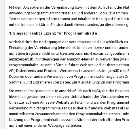
Mit dem Akzeptieren der Vereinbarung bzw. mit dem Aufrufen oder Nutz
Anwendungsprogrammierschnittstellen und anderer Tools (zusammen die
Texten und sonstigen Informationen und Inhalten in Bezug auf Produkte
nutzen können, erklären Sie sich damit einverstanden, an diese Lizenz 
1. Eingeschränkte Lizenz für Programminhalte
Vorbehaltlich der Bedingungen der Vereinbarung und ausschließlich z
Einhaltung der Vereinbarung (einschließlich dieser Lizenz und der ande
nicht übertragbare, nicht unterlizenzierbare, nicht exklusive, gebühren
anzuzeigen; (b) nur diejenigen der Amazon-Marken zu verwenden (wie in 
Programminhalte, ausschließlich auf Ihrer Website und in Übereinstimmu
API, Datenfeeds und Produkt-Werbeinhalte ausschließlich gemäß den Spe
Kopieren oder andere Verwenden von Programminhalten zugunsten Dri
Sammeln und Extrahieren von Daten. Zur Klarstellung: Zu den Program
Sie werden Programminhalte ausschließlich nach Maßgabe der Besti
hiermit eingeräumten Lizenz nutzen. Unbeschadet des Vorstehenden we
Umsätze auf eine Amazon-Website zu leiten, und werden Programminhal
Verbindung mit Programminhalten Besucher auf andere Websites als ein
unmittelbarem Zusammenhang mit den Programminhalten stehen, Links z
Nutzung der Programminhalte ausschließlich mit der betreffenden Pr
nicht mit einer anderen Webpage verlinken.