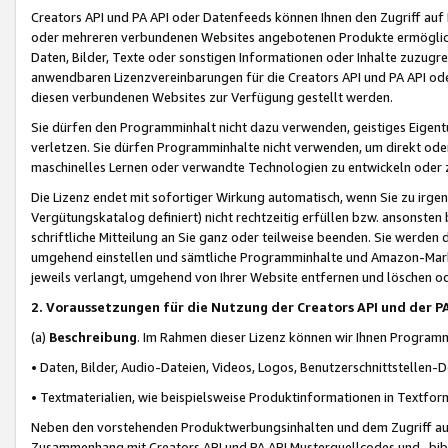
Creators API und PA API oder Datenfeeds können Ihnen den Zugriff auf D
oder mehreren verbundenen Websites angebotenen Produkte ermögliche
Daten, Bilder, Texte oder sonstigen Informationen oder Inhalte zuzugre
anwendbaren Lizenzvereinbarungen für die Creators API und PA API od
diesen verbundenen Websites zur Verfügung gestellt werden.
Sie dürfen den Programminhalt nicht dazu verwenden, geistiges Eigent
verletzen. Sie dürfen Programminhalte nicht verwenden, um direkt ode
maschinelles Lernen oder verwandte Technologien zu entwickeln oder zu
Die Lizenz endet mit sofortiger Wirkung automatisch, wenn Sie zu irg
Vergütungskatalog definiert) nicht rechtzeitig erfüllen bzw. ansonsten
schriftliche Mitteilung an Sie ganz oder teilweise beenden. Sie werden
umgehend einstellen und sämtliche Programminhalte und Amazon-Marke
jeweils verlangt, umgehend von Ihrer Website entfernen und löschen od
2. Voraussetzungen für die Nutzung der Creators API und der P
(a)
Beschreibung
. Im Rahmen dieser Lizenz können wir Ihnen Programmi
• Daten, Bilder, Audio-Dateien, Videos, Logos, Benutzerschnittstellen-
• Textmaterialien, wie beispielsweise Produktinformationen in Textfor
Neben den vorstehenden Produktwerbungsinhalten und dem Zugriff auf 
Zusammenhang mit Creators API und PA API Musterquellcodes und -bibli