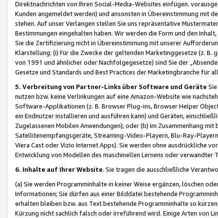
Direktnachrichten von Ihren Social-Media-Websites einfügen. vorausg
Kunden angemeldet werden) und ansonsten in Übereinstimmung mit der
stehen. Auf unser Verlangen stellen Sie uns repräsentative Mustermater
Bestimmungen eingehalten haben. Wir werden die Form und den Inhalt, di
Sie die Zertifizierung nicht in Übereinstimmung mit unserer Aufforderu
Klarstellung: (i) Für die Zwecke der geltenden Marketinggesetze (z. 
von 1991 und ähnlicher oder Nachfolgegesetze) sind Sie der „Absender“ j
Gesetze und Standards und Best Practices der Marketingbranche für 
5. Verbreitung von Partner-Links über Software und Geräte
Sie
nutzen bzw. keine Verlinkungen auf eine Amazon-Website wie nachsteh
Software-Applikationen (z. B. Browser Plug-ins, Browser Helper Objec
ein Endnutzer installieren und ausführen kann) und Geräten, einschlie
Zugelassenen Mobilen Anwendungen); oder (b) im Zusammenhang mit bzw.
Satellitenempfangsgeräte, Streaming-Video-Playern, Blu-Ray-Playern 
Viera Cast oder Vizio Internet Apps). Sie werden ohne ausdrückliche v
Entwicklung von Modellen des maschinellen Lernens oder verwandter 
6. Inhalte auf Ihrer Website
. Sie tragen die ausschließliche Verantwo
(a) Sie werden Programminhalte in keiner Weise ergänzen, löschen oder
Informationen; Sie dürfen aus einer Bilddatei bestehende Programminhal
erhalten bleiben bzw. aus Text bestehende Programminhalte so kürzen, 
Kürzung nicht sachlich falsch oder irreführend wird. Einige Arten von L