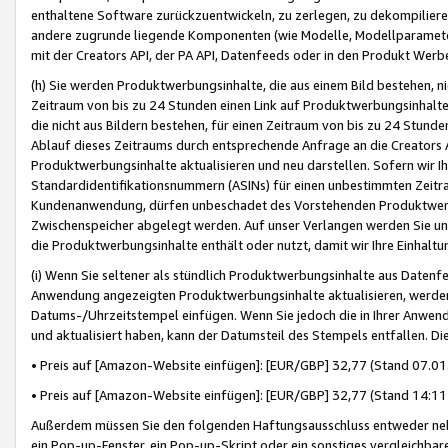
enthaltene Software zurückzuentwickeln, zu zerlegen, zu dekompilier
andere zugrunde liegende Komponenten (wie Modelle, Modellparameter
mit der Creators API, der PA API, Datenfeeds oder in den Produkt Werb
(h) Sie werden Produktwerbungsinhalte, die aus einem Bild bestehen, ni
Zeitraum von bis zu 24 Stunden einen Link auf Produktwerbungsinhalte
die nicht aus Bildern bestehen, für einen Zeitraum von bis zu 24 Stund
Ablauf dieses Zeitraums durch entsprechende Anfrage an die Creators 
Produktwerbungsinhalte aktualisieren und neu darstellen. Sofern wir Ih
Standardidentifikationsnummern (ASINs) für einen unbestimmten Zeitra
Kundenanwendung, dürfen unbeschadet des Vorstehenden Produktwerbu
Zwischenspeicher abgelegt werden. Auf unser Verlangen werden Sie un
die Produktwerbungsinhalte enthält oder nutzt, damit wir Ihre Einhalt
(i) Wenn Sie seltener als stündlich Produktwerbungsinhalte aus Datenfe
Anwendung angezeigten Produktwerbungsinhalte aktualisieren, werden 
Datums-/Uhrzeitstempel einfügen. Wenn Sie jedoch die in Ihrer Anwe
und aktualisiert haben, kann der Datumsteil des Stempels entfallen. Dies
• Preis auf [Amazon-Website einfügen]: [EUR/GBP] 32,77 (Stand 07.01.
• Preis auf [Amazon-Website einfügen]: [EUR/GBP] 32,77 (Stand 14:11 
Außerdem müssen Sie den folgenden Haftungsausschluss entweder neb
ein Pop-up-Fenster, ein Pop-up-Skript oder ein sonstiges vergleichba