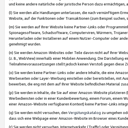
und keine andere natürliche oder juristische Person dazu ermächtigen, a
(l) Sie werden alle Handlungen unterlassen, die nach vernünftigem Erme
Website, auf der Funktionen oder Transaktionen (zum Beispiel suchen, s
(m) Sie werden auf Ihrer Website keine Partner-Links oder Programmin
Spionagesoftware, Schadsoftware, Computerviren, Würmern, Trojaner
Herunterladen oder Installieren auf einem Nutzer-Computer oder ande
genehmigt wurden.
(n) Sie werden Amazon-Websites oder Teile davon nicht auf Ihrer Websi
(z. B., WebView) innerhalb einer Mobilen Anwendung. Die Darstellung ein
Teilnahmevoraussetzungen stellt jedoch keinen Verstoß gegen diese Zif
(o) Sie werden keine Partner-Links oder andere Inhalte, die eine Am
Werbeseiten oder Layer-Werbung einstellen oder bereitstellen, mit Au
bewerben, die eng mit dem auf Ihrer Website befindlichen Material z
(p) Sie werden in Inhalte, die Sie auf einer Amazon-Website platzier
Werbediensten oder in einer Kundenbewertung, einem Forum, einem Wun
einer Amazon-Website verfügbaren Kontext) keine Partner-Links integr
(q) Sie werden nicht versuchen, den
Vergütungskatalog
zu umgehen oder
dass sich eine Webpage einer Amazon-Website im Browser eines Kunden 
(r) Sie werden nicht versuchen, Internetverkehr (Traffic) oder Vergü