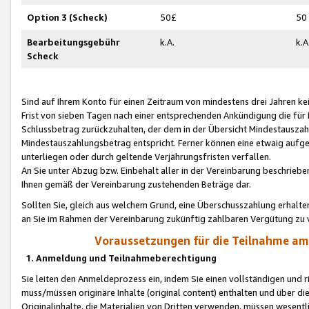
Option 3 (Scheck)
50£
50
Bearbeitungsgebühr
k.A.
k.A
Scheck
Sind auf Ihrem Konto für einen Zeitraum von mindestens drei Jahren kein
Frist von sieben Tagen nach einer entsprechenden Ankündigung die für
Schlussbetrag zurückzuhalten, der dem in der Übersicht Mindestausz
Mindestauszahlungsbetrag entspricht. Ferner können eine etwaig aufg
unterliegen oder durch geltende Verjährungsfristen verfallen.
An Sie unter Abzug bzw. Einbehalt aller in der Vereinbarung beschrieb
Ihnen gemäß der Vereinbarung zustehenden Beträge dar.
Sollten Sie, gleich aus welchem Grund, eine Überschusszahlung erhalte
an Sie im Rahmen der Vereinbarung zukünftig zahlbaren Vergütung zu 
Voraussetzungen für die Teilnahme a
1. Anmeldung und Teilnahmeberechtigung
Sie leiten den Anmeldeprozess ein, indem Sie einen vollständigen und 
muss/müssen originäre Inhalte (original content) enthalten und über d
Originalinhalte, die Materialien von Dritten verwenden, müssen wese