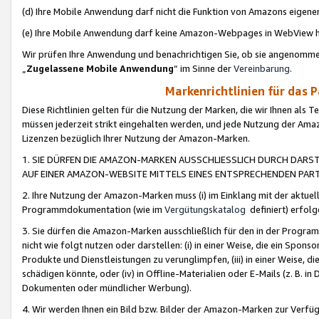
(d) Ihre Mobile Anwendung darf nicht die Funktion von Amazons eige
(e) Ihre Mobile Anwendung darf keine Amazon-Webpages in WebView 
Wir prüfen Ihre Anwendung und benachrichtigen Sie, ob sie angenomm
„
Zugelassene Mobile Anwendung
“ im Sinne der
Vereinbarung
.
Markenrichtlinien für das 
Diese Richtlinien gelten für die Nutzung der Marken, die wir Ihnen als 
müssen jederzeit strikt eingehalten werden, und jede Nutzung der Ama
Lizenzen bezüglich Ihrer Nutzung der Amazon-Marken.
1. SIE DÜRFEN DIE AMAZON-MARKEN AUSSCHLIESSLICH DURCH DARS
AUF EINER AMAZON-WEBSITE MITTELS EINES ENTSPRECHENDEN PART
2. Ihre Nutzung der Amazon-Marken muss (i) im Einklang mit der aktuells
Programmdokumentation (wie im
Vergütungskatalog
definiert) erfolg
3. Sie dürfen die Amazon-Marken ausschließlich für den in der Progr
nicht wie folgt nutzen oder darstellen: (i) in einer Weise, die ein Spo
Produkte und Dienstleistungen zu verunglimpfen, (iii) in einer Weise
schädigen könnte, oder (iv) in Offline-Materialien oder E-Mails (z. B.
Dokumenten oder mündlicher Werbung).
4. Wir werden Ihnen ein Bild bzw. Bilder der Amazon-Marken zur Verfüg