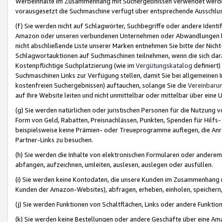
Werbeinhalte im Zusammenhang mit Suchergebnissen verwendet werden,
vorausgesetzt die Suchmaschine verfügt über entsprechende Ausschlu
(f) Sie werden nicht auf Schlagwörter, Suchbegriffe oder andere Ident
Amazon oder unseren verbundenen Unternehmen oder Abwandlungen bzw
nicht abschließende Liste unserer Marken entnehmen Sie bitte der Nich
Schlagwortauktionen auf Suchmaschinen teilnehmen, wenn die sich da
Kostenpflichtige Suchplatzierung (wie im
Vergütungskatalog
definiert
Suchmaschinen Links zur Verfügung stellen, damit Sie bei allgemeinen I
kostenfreien Suchergebnissen) auftauchen, solange Sie die
Vereinbaru
auf Ihre Website leiten und nicht unmittelbar oder mittelbar über eine
(g) Sie werden natürlichen oder juristischen Personen für die Nutzung 
Form von Geld, Rabatten, Preisnachlässen, Punkten, Spenden für Hilfs
beispielsweise keine Prämien- oder Treueprogramme auflegen, die Anrei
Partner-Links zu besuchen.
(h) Sie werden die Inhalte von elektronischen Formularen oder anderem M
abfangen, aufzeichnen, umleiten, auslesen, auslegen oder ausfüllen.
(i) Sie werden keine Kontodaten, die unsere Kunden im Zusammenhang 
Kunden der Amazon-Websites), abfragen, erheben, einholen, speichern,
(j) Sie werden Funktionen von Schaltflächen, Links oder andere Funkti
(k) Sie werden keine Bestellungen oder andere Geschäfte über eine Ama