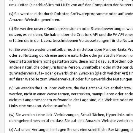
umzuleiten (einschließlich mit Hilfe von auf den Computern der Nutzer i
(s) Sie werden nicht durch Roboter, Softwareprogramme oder auf andere
Amazon-Website generieren.
(t) Sie werden unsere Kundenrezensionen oder Sternebewertungen wed
nutzen, es sei denn, Sie haben über die Creators API und die PA API e
erfüllen die in der Lizenz beschriebenen Voraussetzungen für die Nutzu
(u) Sie werden weder unmittelbar noch mittelbar über Partner-Links P
oder zu Nutzung durch eine andere natürliche oder juristische Person,
Geschäftspartnern nicht gestatten bzw. diese nicht dazu auffordern od
andere natürliche oder juristische Person, unmittelbar oder mittelbar
zu Wiederverkaufs- oder gewerblichen Zwecken (gleich welcher Art) 
auf Ihrer Website zum Wiederverkauf oder für gewerbliche Nutzungen 
(v) Sie werden die URL Ihrer Website, die die Partner-Links enthält b
werden, nicht in einer Weise tarnen, verstecken, manipulieren oder and
nicht mit angemessenem Aufwand in der Lage sind, die Website oder A
Links eine Amazon-Website aufruft.
(w) Sie werden keine Link-Verkürzungen, Schaltflächen, Hyperlinks ode
dahingehend hervorrufen, dass Sie auf eine Amazon-Website verlinken
(x) Auf unser Verlangen hin legen Sie uns eine schriftliche Bestätigung