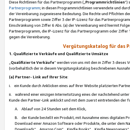
Diese Richtlinien für das Partnerprogramm („
Programmrichtlinien
“)
Partnerprogramm
; in diesen Programmrichtlinien verwendete und durch
der Vereinbarung zugewiesene Bedeutung. Die Rechte und Pflichten de
Partnerprogramm sowie Ziffer 3 der IP-Lizenz für das Partnerprogram
Einschränkung von Ziffer 6 Abs. (a) der Vereinbarung wird hiermit Fol
Partnerprogramm, die IP-Lizenz für das Partnerprogramm oder Ziffer 1
gegen die Vereinbarung.
Vergütungskatalog für das 
1. Qualifizierte Verkäufe und Qualifizierte Umsätze
„
Qualifizierte Verkäufe
“ werden von uns mit den in Ziffer 3 diese
(vorbehaltlich der in diesem Vergütungskatalog beschriebenen Ausnah
(a) Partner- Link auf Ihrer Site
:
i. ein Kunde durch Anklicken eines auf Ihrer Website platzierten Part
ii. während einer einzigen Internetsitzung eines der nachstehend unter (i)
Kunde den Partner-Link anklickt und mit dem zuerst eintretenden der f
A. Ablauf von 24 Stunden seit dem Klick,
B. der Kunde bestellt ein Produkt, mit Ausnahme eines digitalen P
Download einer Amazon Software oder Produkte, die unter dem N
Downloads“, „Amazon Coin“, „Kindle Books“, „Kindle Newspapers“, „