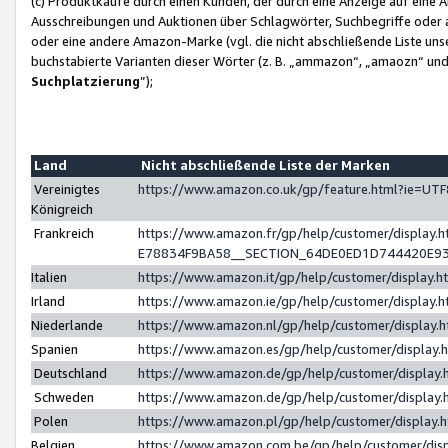
(c) Produktkäufe durch einen Kunden, der durch eine Anzeige auf eine 
Ausschreibungen und Auktionen über Schlagwörter, Suchbegriffe oder 
oder eine andere Amazon-Marke (vgl. die nicht abschließende Liste un
buchstabierte Varianten dieser Wörter (z. B. „ammazon“, „amaozn“ und „
Suchplatzierung
”);
Land
Nicht abschließende Liste der Marken
Vereinigtes
https://www.amazon.co.uk/gp/feature.html?ie=U
Königreich
Frankreich
https://www.amazon.fr/gp/help/customer/displa
E78834F9BA58__SECTION_64DE0ED1D744420E9
Italien
https://www.amazon.it/gp/help/customer/display
Irland
https://www.amazon.ie/gp/help/customer/displa
Niederlande
https://www.amazon.nl/gp/help/customer/display
Spanien
https://www.amazon.es/gp/help/customer/display
Deutschland
https://www.amazon.de/gp/help/customer/displa
Schweden
https://www.amazon.de/gp/help/customer/displa
Polen
https://www.amazon.pl/gp/help/customer/display
Belgien
https://www.amazon.com.be/gp/help/customer/d