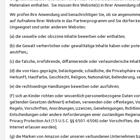
Materialien enthalten. Sie müssen Ihre Website(s) in Ihrer Anwendung ide
Wir prüfen Ihre Anwendung und benachrichtigen Sie, ob sie angenommen
auf Aufnahme Ihrer Website in das Partnerprogramm und Sie dürfen kei
Ungeeignet sind unter anderem Websites:
(a) die sexuelle oder obszöne Inhalte bewerben oder enthalten;
(b) die Gewalt verherrlichen oder gewalttätige Inhalte haben oder pot
anstiften,;
(c) die falsche, irreführende, diffamierende oder verleumderische Inha
(d) die von Hass geprägte, belästigende, schädliche, die Privatsphäre v
Herkunft, Hautfarbe, Geschlecht, Religion, Nationalität, Behinderung, 
(e) die rechtswidrige Handlungen bewerben oder ausführen;
(f) sich an Kinder richten oder wissentlich personenbezogene Daten vo
geltenden Gesetzen definiert) erheben, verwenden oder offenlegen, Vo
Regeln, Vorschriften, Anordnungen, Lizenzen, Genehmigungen, Richtlini
Entscheidungen oder andere Anforderungen einer zuständigen Regierung
Privacy Protection Act (15 U.S.C. §§ 6501-6506) oder Vorschriften, di
Internet erlassen wurden);
(g) die Marken von Amazon oder unseren verbundenen Unternehmen b