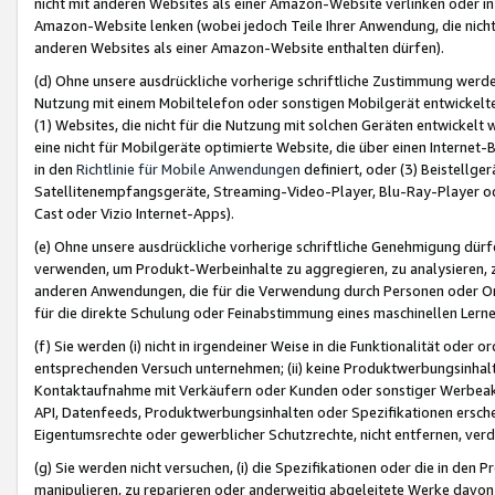
nicht mit anderen Websites als einer Amazon-Website verlinken oder i
Amazon-Website lenken (wobei jedoch Teile Ihrer Anwendung, die nich
anderen Websites als einer Amazon-Website enthalten dürfen).
(d) Ohne unsere ausdrückliche vorherige schriftliche Zustimmung werd
Nutzung mit einem Mobiltelefon oder sonstigen Mobilgerät entwickelt
(1) Websites, die nicht für die Nutzung mit solchen Geräten entwickelt
eine nicht für Mobilgeräte optimierte Website, die über einen Interne
in den
Richtlinie für Mobile Anwendungen
definiert, oder (3) Beistellge
Satellitenempfangsgeräte, Streaming-Video-Player, Blu-Ray-Player ode
Cast oder Vizio Internet-Apps).
(e) Ohne unsere ausdrückliche vorherige schriftliche Genehmigung dürfe
verwenden, um Produkt-Werbeinhalte zu aggregieren, zu analysieren, 
anderen Anwendungen, die für die Verwendung durch Personen oder Or
für die direkte Schulung oder Feinabstimmung eines maschinellen Lern
(f) Sie werden (i) nicht in irgendeiner Weise in die Funktionalität ode
entsprechenden Versuch unternehmen; (ii) keine Produktwerbungsinha
Kontaktaufnahme mit Verkäufern oder Kunden oder sonstiger Werbeaktiv
API, Datenfeeds, Produktwerbungsinhalten oder Spezifikationen erschei
Eigentumsrechte oder gewerblicher Schutzrechte, nicht entfernen, verd
(g) Sie werden nicht versuchen, (i) die Spezifikationen oder die in de
manipulieren, zu reparieren oder anderweitig abgeleitete Werke davon z