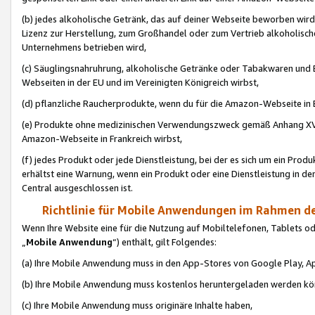
(b) jedes alkoholische Getränk, das auf deiner Webseite beworben wird
Lizenz zur Herstellung, zum Großhandel oder zum Vertrieb alkoholisch
Unternehmens betrieben wird,
(c) Säuglingsnahruhrung, alkoholische Getränke oder Tabakwaren und E
Webseiten in der EU und im Vereinigten Königreich wirbst,
(d) pflanzliche Raucherprodukte, wenn du für die Amazon-Webseite in B
(e) Produkte ohne medizinischen Verwendungszweck gemäß Anhang XVI 
Amazon-Webseite in Frankreich wirbst,
(f) jedes Produkt oder jede Dienstleistung, bei der es sich um ein Prod
erhältst eine Warnung, wenn ein Produkt oder eine Dienstleistung in de
Central ausgeschlossen ist.
Richtlinie für Mobile Anwendungen im Rahmen de
Wenn Ihre Website eine für die Nutzung auf Mobiltelefonen, Tablets 
„
Mobile Anwendung
“) enthält, gilt Folgendes:
(a) Ihre Mobile Anwendung muss in den App-Stores von Google Play, A
(b) Ihre Mobile Anwendung muss kostenlos heruntergeladen werden könn
(c) Ihre Mobile Anwendung muss originäre Inhalte haben,