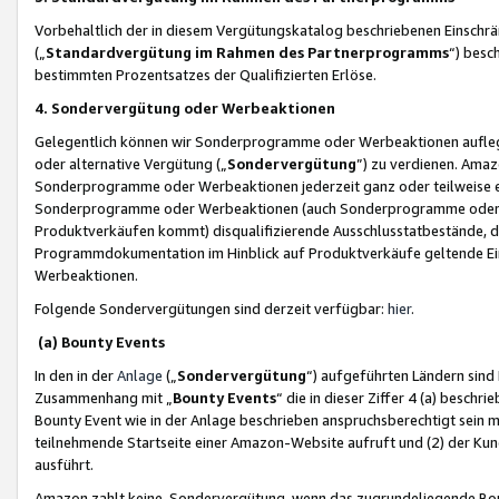
Vorbehaltlich der in diesem Vergütungskatalog beschriebenen Einschr
(„
Standardvergütung im Rahmen des Partnerprogramms
“) besc
bestimmten Prozentsatzes der Qualifizierten Erlöse.
4. Sondervergütung oder Werbeaktionen
Gelegentlich können wir Sonderprogramme oder Werbeaktionen auflegen,
oder alternative Vergütung („
Sondervergütung
”) zu verdienen. Amazo
Sonderprogramme oder Werbeaktionen jederzeit ganz oder teilweise einz
Sonderprogramme oder Werbeaktionen (auch Sonderprogramme oder We
Produktverkäufen kommt) disqualifizierende Ausschlusstatbestände, di
Programmdokumentation im Hinblick auf Produktverkäufe geltende E
Werbeaktionen.
Folgende Sondervergütungen sind derzeit verfügbar:
hier
.
(a) Bounty Events
In den in der
Anlage
(„
Sondervergütung
“) aufgeführten Ländern sind
Zusammenhang mit „
Bounty Events
“ die in dieser Ziffer 4 (a) besch
Bounty Event wie in der Anlage beschrieben anspruchsberechtigt sein mu
teilnehmende Startseite einer Amazon-Website aufruft und (2) der Kun
ausführt.
Amazon zahlt keine Sondervergütung, wenn das zugrundeliegende Boun