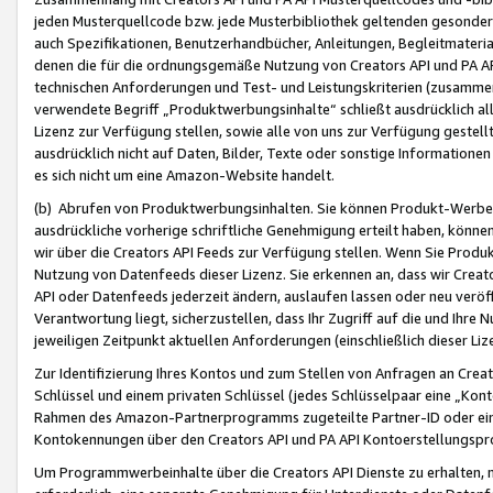
jeden Musterquellcode bzw. jede Musterbibliothek geltenden gesonder
auch Spezifikationen, Benutzerhandbücher, Anleitungen, Begleitmaterial
denen die für die ordnungsgemäße Nutzung von Creators API und PA A
technischen Anforderungen und Test- und Leistungskriterien (zusammen
verwendete Begriff „Produktwerbungsinhalte“ schließt ausdrücklich al
Lizenz zur Verfügung stellen, sowie alle von uns zur Verfügung gestel
ausdrücklich nicht auf Daten, Bilder, Texte oder sonstige Informatione
es sich nicht um eine Amazon-Website handelt.
(b) Abrufen von Produktwerbungsinhalten. Sie können Produkt-Werbein
ausdrückliche vorherige schriftliche Genehmigung erteilt haben, könn
wir über die Creators API Feeds zur Verfügung stellen. Wenn Sie Produk
Nutzung von Datenfeeds dieser Lizenz. Sie erkennen an, dass wir Creat
API oder Datenfeeds jederzeit ändern, auslaufen lassen oder neu veröffe
Verantwortung liegt, sicherzustellen, dass Ihr Zugriff auf die und Ihr
jeweiligen Zeitpunkt aktuellen Anforderungen (einschließlich dieser Liz
Zur Identifizierung Ihres Kontos und zum Stellen von Anfragen an Crea
Schlüssel und einem privaten Schlüssel (jedes Schlüsselpaar eine „Kon
Rahmen des Amazon-Partnerprogramms zugeteilte Partner-ID oder ein
Kontokennungen über den Creators API und PA API Kontoerstellungspro
Um Programmwerbeinhalte über die Creators API Dienste zu erhalten, m