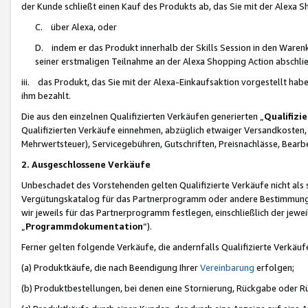
der Kunde schließt einen Kauf des Produkts ab, das Sie mit der Alexa 
C. über Alexa, oder
D. indem er das Produkt innerhalb der Skills Session in den Waren
seiner erstmaligen Teilnahme an der Alexa Shopping Action abschlie
iii. das Produkt, das Sie mit der Alexa-Einkaufsaktion vorgestellt ha
ihm bezahlt.
Die aus den einzelnen Qualifizierten Verkäufen generierten „
Qualifizi
Qualifizierten Verkäufe einnehmen, abzüglich etwaiger Versandkosten
Mehrwertsteuer), Servicegebühren, Gutschriften, Preisnachlässe, Bear
2. Ausgeschlossene Verkäufe
Unbeschadet des Vorstehenden gelten Qualifizierte Verkäufe nicht als
Vergütungskatalog für das Partnerprogramm oder andere Bestimmungen,
wir jeweils für das Partnerprogramm festlegen, einschließlich der jewe
„
Programmdokumentation
“).
Ferner gelten folgende Verkäufe, die andernfalls Qualifizierte Verkä
(a) Produktkäufe, die nach Beendigung Ihrer
Vereinbarung
erfolgen;
(b) Produktbestellungen, bei denen eine Stornierung, Rückgabe oder R