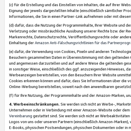
(c) für die Erstellung und das Einstellen von Inhalten, die auf Ihrer We
Eignung der jeweils dargestellten Inhalte (einschließlich sämtlicher 
Informationen, die Sie in einen Partner-Link aufnehmen oder mit diese
(d) dafür, dass die Nutzung der Programminhalte, Ihrer Website und des 
Verletzung oder missbräuchliche Ausübung unserer Rechte bzw. der Recht
Markenrechte, Datenschutzrechte, Veröffentlichungsrechte oder anderer
Einhaltung der
Amazon Anti-Fälschungsrichtlinien für das Partnerpro
(e) dafür, die Verwendung von Cookies, Pixeln und anderen Technologien
Besuchern gesammelten Daten in Übereinstimmung mit den geltenden Ge
und angemessen darzustellen und auf andere Weise die geltenden geset
in sonstiger Weise, einschließlich des ggf. anzuzeigenden Hinweises, d
Werbeanzeigen bereitstellen, von den Besuchern Ihrer Website unmitte
Cookies erkennen können und dafür, dass Sie Informationen über die v
Online-Werbung bereitstellen, soweit nach den anwendbaren gesetzlic
(f) für Ihre Nutzung, der Programminhalte und der Amazon-Marken, u
4. Werbeeinschränkungen.
Sie werden sich nicht an Werbe-, Market
Unternehmen oder in Verbindung mit einer Amazon-Website oder dem Pa
Vereinbarung
gestattet sind. Sie werden sich nicht an Werbeaktivitäten
Logos von uns oder unseren Partnern (einschließlich Amazon-Marken), 
E-Books, physischen Postsendungen, physischen Dokumenten oder in 