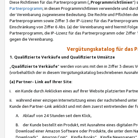
Diese Richtlinien für das Partnerprogramm („
Programmrichtlinien
“)
Partnerprogramm
; in diesen Programmrichtlinien verwendete und durch
der Vereinbarung zugewiesene Bedeutung. Die Rechte und Pflichten de
Partnerprogramm sowie Ziffer 3 der IP-Lizenz für das Partnerprogram
Einschränkung von Ziffer 6 Abs. (a) der Vereinbarung wird hiermit Fol
Partnerprogramm, die IP-Lizenz für das Partnerprogramm oder Ziffer 1
gegen die Vereinbarung.
Vergütungskatalog für das 
1. Qualifizierte Verkäufe und Qualifizierte Umsätze
„
Qualifizierte Verkäufe
“ werden von uns mit den in Ziffer 3 diese
(vorbehaltlich der in diesem Vergütungskatalog beschriebenen Ausnah
(a) Partner- Link auf Ihrer Site
:
i. ein Kunde durch Anklicken eines auf Ihrer Website platzierten Part
ii. während einer einzigen Internetsitzung eines der nachstehend unter (i)
Kunde den Partner-Link anklickt und mit dem zuerst eintretenden der f
A. Ablauf von 24 Stunden seit dem Klick,
B. der Kunde bestellt ein Produkt, mit Ausnahme eines digitalen P
Download einer Amazon Software oder Produkte, die unter dem N
Downloads“, „Amazon Coin“, „Kindle Books“, „Kindle Newspapers“, „