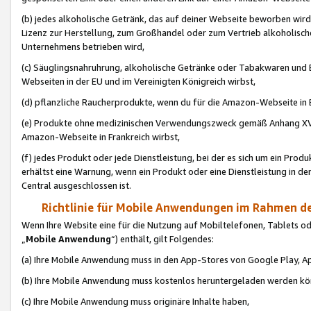
(b) jedes alkoholische Getränk, das auf deiner Webseite beworben wird
Lizenz zur Herstellung, zum Großhandel oder zum Vertrieb alkoholisch
Unternehmens betrieben wird,
(c) Säuglingsnahruhrung, alkoholische Getränke oder Tabakwaren und E
Webseiten in der EU und im Vereinigten Königreich wirbst,
(d) pflanzliche Raucherprodukte, wenn du für die Amazon-Webseite in B
(e) Produkte ohne medizinischen Verwendungszweck gemäß Anhang XVI 
Amazon-Webseite in Frankreich wirbst,
(f) jedes Produkt oder jede Dienstleistung, bei der es sich um ein Prod
erhältst eine Warnung, wenn ein Produkt oder eine Dienstleistung in de
Central ausgeschlossen ist.
Richtlinie für Mobile Anwendungen im Rahmen de
Wenn Ihre Website eine für die Nutzung auf Mobiltelefonen, Tablets 
„
Mobile Anwendung
“) enthält, gilt Folgendes:
(a) Ihre Mobile Anwendung muss in den App-Stores von Google Play, A
(b) Ihre Mobile Anwendung muss kostenlos heruntergeladen werden könn
(c) Ihre Mobile Anwendung muss originäre Inhalte haben,