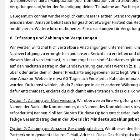
(beispielsweise durch Manipulation oder Kombination von Attributions-
Vergütungen und/oder der Beendigung deiner Teilnahme am Partnerp
Gelegentlich können wir die Möglichkeit unserer Partner, Standardv
einschränken. Amazon behält sich (ungeachtet etwaiger Fristen) das Re
modifizieren. Weitere Informationen zu Einschränkungen für Vergütung
6. Erfassung und Zahlung von Vergütungen
Wir werden wirtschaftlich vertretbare Anstrengungen unternehmen, um 
Nachverfolgung zu ermöglichen und unsere Berichte zu erstellen und di
diesem Monat verdient hast, zusammengefasst sind. Standardvergütung
auf den nächsten Betrag in der Landeswährung gerundet werden (z. B. C
über oder unter dem in deiner Preiskarte angegebenen Satz liegt. Wir
eine Amazon-Webseite etwa 60 Tage nach Ende jedes Kalendermonats, i
wurden. Du kannst wählen, ob du Zahlungen in einer anderen Währung
dafür entscheidest, erklärst du dich damit einverstanden, dass die K
Option 1: Zahlung per Überweisung.
Wir überweisen Ihre Vergütung dir
Namen der Bank, die Kontonummer, den Namen des Kontoinhabers bzw. a
erforderlich) nennen. Sollten Sie sich für diese Option entscheiden, be
fällige Gesamtbetrag den in der
Übersicht Mindestauszahlungsbet
Option 2: Zahlung per Amazon-Geschenkgutschein.
Wir übersenden Ihne
Partnerkonto genannte Haupt-E-Mail-Adresse. Diese Geschenkgutschei