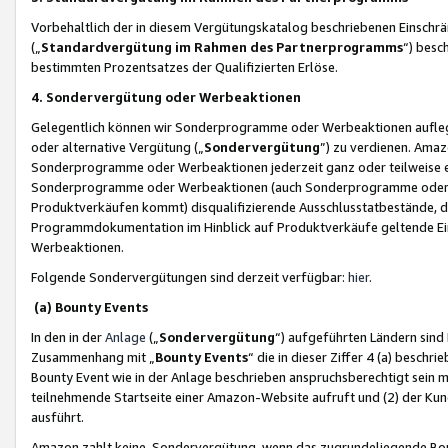
Vorbehaltlich der in diesem Vergütungskatalog beschriebenen Einschr
(„
Standardvergütung im Rahmen des Partnerprogramms
“) besc
bestimmten Prozentsatzes der Qualifizierten Erlöse.
4. Sondervergütung oder Werbeaktionen
Gelegentlich können wir Sonderprogramme oder Werbeaktionen auflegen,
oder alternative Vergütung („
Sondervergütung
”) zu verdienen. Amazo
Sonderprogramme oder Werbeaktionen jederzeit ganz oder teilweise einz
Sonderprogramme oder Werbeaktionen (auch Sonderprogramme oder We
Produktverkäufen kommt) disqualifizierende Ausschlusstatbestände, di
Programmdokumentation im Hinblick auf Produktverkäufe geltende E
Werbeaktionen.
Folgende Sondervergütungen sind derzeit verfügbar:
hier
.
(a) Bounty Events
In den in der
Anlage
(„
Sondervergütung
“) aufgeführten Ländern sind
Zusammenhang mit „
Bounty Events
“ die in dieser Ziffer 4 (a) besch
Bounty Event wie in der Anlage beschrieben anspruchsberechtigt sein mu
teilnehmende Startseite einer Amazon-Website aufruft und (2) der Kun
ausführt.
Amazon zahlt keine Sondervergütung, wenn das zugrundeliegende Boun