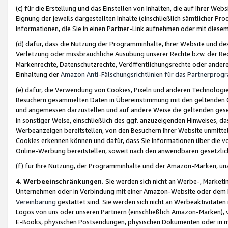
(c) für die Erstellung und das Einstellen von Inhalten, die auf Ihrer We
Eignung der jeweils dargestellten Inhalte (einschließlich sämtlicher 
Informationen, die Sie in einen Partner-Link aufnehmen oder mit diese
(d) dafür, dass die Nutzung der Programminhalte, Ihrer Website und des 
Verletzung oder missbräuchliche Ausübung unserer Rechte bzw. der Recht
Markenrechte, Datenschutzrechte, Veröffentlichungsrechte oder anderer
Einhaltung der
Amazon Anti-Fälschungsrichtlinien für das Partnerpro
(e) dafür, die Verwendung von Cookies, Pixeln und anderen Technologien
Besuchern gesammelten Daten in Übereinstimmung mit den geltenden Ge
und angemessen darzustellen und auf andere Weise die geltenden geset
in sonstiger Weise, einschließlich des ggf. anzuzeigenden Hinweises, d
Werbeanzeigen bereitstellen, von den Besuchern Ihrer Website unmitte
Cookies erkennen können und dafür, dass Sie Informationen über die v
Online-Werbung bereitstellen, soweit nach den anwendbaren gesetzlic
(f) für Ihre Nutzung, der Programminhalte und der Amazon-Marken, u
4. Werbeeinschränkungen.
Sie werden sich nicht an Werbe-, Market
Unternehmen oder in Verbindung mit einer Amazon-Website oder dem Pa
Vereinbarung
gestattet sind. Sie werden sich nicht an Werbeaktivitäten
Logos von uns oder unseren Partnern (einschließlich Amazon-Marken), 
E-Books, physischen Postsendungen, physischen Dokumenten oder in 