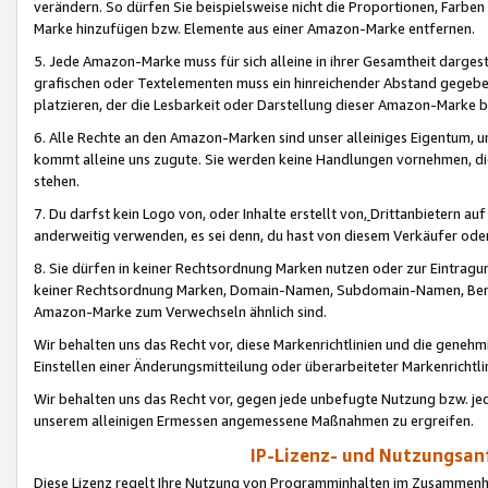
verändern. So dürfen Sie beispielsweise nicht die Proportionen, Farb
Marke hinzufügen bzw. Elemente aus einer Amazon-Marke entfernen.
5. Jede Amazon-Marke muss für sich alleine in ihrer Gesamtheit darge
grafischen oder Textelementen muss ein hinreichender Abstand gegebe
platzieren, der die Lesbarkeit oder Darstellung dieser Amazon-Marke b
6. Alle Rechte an den Amazon-Marken sind unser alleiniges Eigentum, 
kommt alleine uns zugute. Sie werden keine Handlungen vornehmen, 
stehen.
7. Du darfst kein Logo von, oder Inhalte erstellt von,
Drittanbietern au
anderweitig verwenden, es sei denn, du hast von diesem Verkäufer oder
8. Sie dürfen in keiner Rechtsordnung Marken nutzen oder zur Eintragu
keiner Rechtsordnung Marken, Domain-Namen, Subdomain-Namen, Benu
Amazon-Marke zum Verwechseln ähnlich sind.
Wir behalten uns das Recht vor, diese Markenrichtlinien und die gene
Einstellen einer Änderungsmitteilung oder überarbeiteter Markenricht
Wir behalten uns das Recht vor, gegen jede unbefugte Nutzung bzw. jede 
unserem alleinigen Ermessen angemessene Maßnahmen zu ergreifen.
IP-Lizenz- und Nutzungsan
Diese Lizenz regelt Ihre Nutzung von Programminhalten im Zusammen