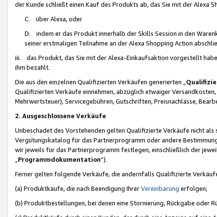
der Kunde schließt einen Kauf des Produkts ab, das Sie mit der Alexa 
C. über Alexa, oder
D. indem er das Produkt innerhalb der Skills Session in den Waren
seiner erstmaligen Teilnahme an der Alexa Shopping Action abschlie
iii. das Produkt, das Sie mit der Alexa-Einkaufsaktion vorgestellt ha
ihm bezahlt.
Die aus den einzelnen Qualifizierten Verkäufen generierten „
Qualifizi
Qualifizierten Verkäufe einnehmen, abzüglich etwaiger Versandkosten
Mehrwertsteuer), Servicegebühren, Gutschriften, Preisnachlässe, Bear
2. Ausgeschlossene Verkäufe
Unbeschadet des Vorstehenden gelten Qualifizierte Verkäufe nicht als
Vergütungskatalog für das Partnerprogramm oder andere Bestimmungen,
wir jeweils für das Partnerprogramm festlegen, einschließlich der jewe
„
Programmdokumentation
“).
Ferner gelten folgende Verkäufe, die andernfalls Qualifizierte Verkä
(a) Produktkäufe, die nach Beendigung Ihrer
Vereinbarung
erfolgen;
(b) Produktbestellungen, bei denen eine Stornierung, Rückgabe oder R