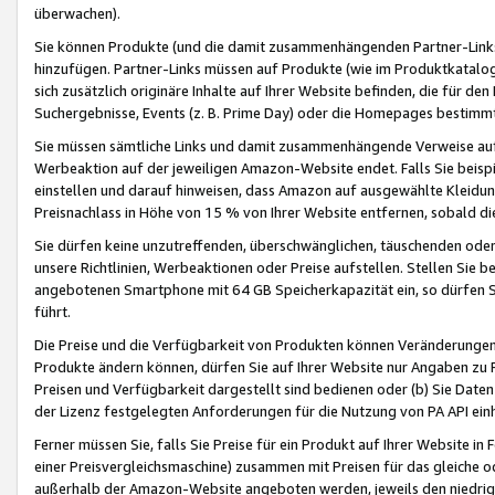
überwachen).
Sie können Produkte (und die damit zusammenhängenden Partner-Links)
hinzufügen. Partner-Links müssen auf Produkte (wie im Produktkatalog de
sich zusätzlich originäre Inhalte auf Ihrer Website befinden, die für 
Suchergebnisse, Events (z. B. Prime Day) oder die Homepages bestimmte
Sie müssen sämtliche Links und damit zusammenhängende Verweise auf z
Werbeaktion auf der jeweiligen Amazon-Website endet. Falls Sie beisp
einstellen und darauf hinweisen, dass Amazon auf ausgewählte Kleidun
Preisnachlass in Höhe von 15 % von Ihrer Website entfernen, sobald di
Sie dürfen keine unzutreffenden, überschwänglichen, täuschenden od
unsere Richtlinien, Werbeaktionen oder Preise aufstellen. Stellen Sie 
angebotenen Smartphone mit 64 GB Speicherkapazität ein, so dürfen S
führt.
Die Preise und die Verfügbarkeit von Produkten können Veränderungen 
Produkte ändern können, dürfen Sie auf Ihrer Website nur Angaben zu P
Preisen und Verfügbarkeit dargestellt sind bedienen oder (b) Sie Daten
der Lizenz festgelegten Anforderungen für die Nutzung von PA API einh
Ferner müssen Sie, falls Sie Preise für ein Produkt auf Ihrer Website in 
einer Preisvergleichsmaschine) zusammen mit Preisen für das gleiche o
außerhalb der Amazon-Website angeboten werden, jeweils den niedrigst