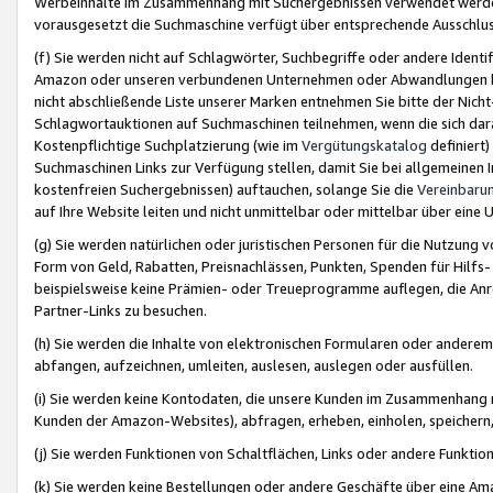
Werbeinhalte im Zusammenhang mit Suchergebnissen verwendet werden,
vorausgesetzt die Suchmaschine verfügt über entsprechende Ausschlu
(f) Sie werden nicht auf Schlagwörter, Suchbegriffe oder andere Ident
Amazon oder unseren verbundenen Unternehmen oder Abwandlungen bzw
nicht abschließende Liste unserer Marken entnehmen Sie bitte der Nich
Schlagwortauktionen auf Suchmaschinen teilnehmen, wenn die sich da
Kostenpflichtige Suchplatzierung (wie im
Vergütungskatalog
definiert
Suchmaschinen Links zur Verfügung stellen, damit Sie bei allgemeinen I
kostenfreien Suchergebnissen) auftauchen, solange Sie die
Vereinbaru
auf Ihre Website leiten und nicht unmittelbar oder mittelbar über eine
(g) Sie werden natürlichen oder juristischen Personen für die Nutzung 
Form von Geld, Rabatten, Preisnachlässen, Punkten, Spenden für Hilfs
beispielsweise keine Prämien- oder Treueprogramme auflegen, die Anrei
Partner-Links zu besuchen.
(h) Sie werden die Inhalte von elektronischen Formularen oder anderem M
abfangen, aufzeichnen, umleiten, auslesen, auslegen oder ausfüllen.
(i) Sie werden keine Kontodaten, die unsere Kunden im Zusammenhang 
Kunden der Amazon-Websites), abfragen, erheben, einholen, speichern,
(j) Sie werden Funktionen von Schaltflächen, Links oder andere Funkti
(k) Sie werden keine Bestellungen oder andere Geschäfte über eine Ama