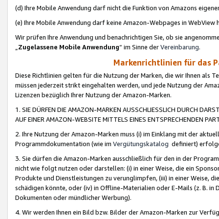
(d) Ihre Mobile Anwendung darf nicht die Funktion von Amazons eige
(e) Ihre Mobile Anwendung darf keine Amazon-Webpages in WebView 
Wir prüfen Ihre Anwendung und benachrichtigen Sie, ob sie angenomm
„
Zugelassene Mobile Anwendung
“ im Sinne der
Vereinbarung
.
Markenrichtlinien für das 
Diese Richtlinien gelten für die Nutzung der Marken, die wir Ihnen als 
müssen jederzeit strikt eingehalten werden, und jede Nutzung der Ama
Lizenzen bezüglich Ihrer Nutzung der Amazon-Marken.
1. SIE DÜRFEN DIE AMAZON-MARKEN AUSSCHLIESSLICH DURCH DARS
AUF EINER AMAZON-WEBSITE MITTELS EINES ENTSPRECHENDEN PART
2. Ihre Nutzung der Amazon-Marken muss (i) im Einklang mit der aktuells
Programmdokumentation (wie im
Vergütungskatalog
definiert) erfolg
3. Sie dürfen die Amazon-Marken ausschließlich für den in der Progr
nicht wie folgt nutzen oder darstellen: (i) in einer Weise, die ein Spo
Produkte und Dienstleistungen zu verunglimpfen, (iii) in einer Weise
schädigen könnte, oder (iv) in Offline-Materialien oder E-Mails (z. B.
Dokumenten oder mündlicher Werbung).
4. Wir werden Ihnen ein Bild bzw. Bilder der Amazon-Marken zur Verfüg