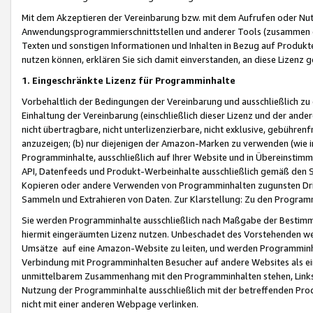
Mit dem Akzeptieren der Vereinbarung bzw. mit dem Aufrufen oder Nutz
Anwendungsprogrammierschnittstellen und anderer Tools (zusammen die
Texten und sonstigen Informationen und Inhalten in Bezug auf Produkte
nutzen können, erklären Sie sich damit einverstanden, an diese Lizenz 
1. Eingeschränkte Lizenz für Programminhalte
Vorbehaltlich der Bedingungen der Vereinbarung und ausschließlich z
Einhaltung der Vereinbarung (einschließlich dieser Lizenz und der ande
nicht übertragbare, nicht unterlizenzierbare, nicht exklusive, gebühren
anzuzeigen; (b) nur diejenigen der Amazon-Marken zu verwenden (wie in 
Programminhalte, ausschließlich auf Ihrer Website und in Übereinstimmu
API, Datenfeeds und Produkt-Werbeinhalte ausschließlich gemäß den Spe
Kopieren oder andere Verwenden von Programminhalten zugunsten Dri
Sammeln und Extrahieren von Daten. Zur Klarstellung: Zu den Program
Sie werden Programminhalte ausschließlich nach Maßgabe der Besti
hiermit eingeräumten Lizenz nutzen. Unbeschadet des Vorstehenden we
Umsätze auf eine Amazon-Website zu leiten, und werden Programminhal
Verbindung mit Programminhalten Besucher auf andere Websites als ein
unmittelbarem Zusammenhang mit den Programminhalten stehen, Links z
Nutzung der Programminhalte ausschließlich mit der betreffenden Pr
nicht mit einer anderen Webpage verlinken.