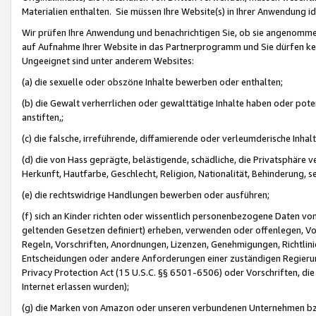
Materialien enthalten. Sie müssen Ihre Website(s) in Ihrer Anwendung ide
Wir prüfen Ihre Anwendung und benachrichtigen Sie, ob sie angenommen
auf Aufnahme Ihrer Website in das Partnerprogramm und Sie dürfen kei
Ungeeignet sind unter anderem Websites:
(a) die sexuelle oder obszöne Inhalte bewerben oder enthalten;
(b) die Gewalt verherrlichen oder gewalttätige Inhalte haben oder pot
anstiften,;
(c) die falsche, irreführende, diffamierende oder verleumderische Inha
(d) die von Hass geprägte, belästigende, schädliche, die Privatsphäre v
Herkunft, Hautfarbe, Geschlecht, Religion, Nationalität, Behinderung, 
(e) die rechtswidrige Handlungen bewerben oder ausführen;
(f) sich an Kinder richten oder wissentlich personenbezogene Daten vo
geltenden Gesetzen definiert) erheben, verwenden oder offenlegen, Vo
Regeln, Vorschriften, Anordnungen, Lizenzen, Genehmigungen, Richtlini
Entscheidungen oder andere Anforderungen einer zuständigen Regierung
Privacy Protection Act (15 U.S.C. §§ 6501-6506) oder Vorschriften, di
Internet erlassen wurden);
(g) die Marken von Amazon oder unseren verbundenen Unternehmen b