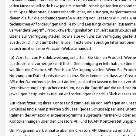
jeden Musterquellcode bzw. jede Musterbibliothek geltenden gesonder
auch Spezifikationen, Benutzerhandbücher, Anleitungen, Begleitmaterial
denen die für die ordnungsgemäße Nutzung von Creators API und PA A
technischen Anforderungen und Test- und Leistungskriterien (zusammen
verwendete Begriff „Produktwerbungsinhalte“ schließt ausdrücklich al
Lizenz zur Verfügung stellen, sowie alle von uns zur Verfügung gestel
ausdrücklich nicht auf Daten, Bilder, Texte oder sonstige Informatione
es sich nicht um eine Amazon-Website handelt.
(b) Abrufen von Produktwerbungsinhalten. Sie können Produkt-Werbein
ausdrückliche vorherige schriftliche Genehmigung erteilt haben, könn
wir über die Creators API Feeds zur Verfügung stellen. Wenn Sie Produk
Nutzung von Datenfeeds dieser Lizenz. Sie erkennen an, dass wir Creat
API oder Datenfeeds jederzeit ändern, auslaufen lassen oder neu veröffe
Verantwortung liegt, sicherzustellen, dass Ihr Zugriff auf die und Ihr
jeweiligen Zeitpunkt aktuellen Anforderungen (einschließlich dieser Liz
Zur Identifizierung Ihres Kontos und zum Stellen von Anfragen an Crea
Schlüssel und einem privaten Schlüssel (jedes Schlüsselpaar eine „Kon
Rahmen des Amazon-Partnerprogramms zugeteilte Partner-ID oder ein
Kontokennungen über den Creators API und PA API Kontoerstellungspro
Um Programmwerbeinhalte über die Creators API Dienste zu erhalten, m