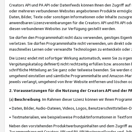
Creators API und PA API oder Datenfeeds können Ihnen den Zugriff auf D
oder mehreren verbundenen Websites angebotenen Produkte ermögliche
Daten, Bilder, Texte oder sonstigen Informationen oder Inhalte zuzugre
anwendbaren Lizenzvereinbarungen für die Creators API und PA API od
diesen verbundenen Websites zur Verfügung gestellt werden.
Sie dürfen den Programminhalt nicht dazu verwenden, geistiges Eigent
verletzen. Sie dürfen Programminhalte nicht verwenden, um direkt ode
maschinelles Lernen oder verwandte Technologien zu entwickeln oder zu
Die Lizenz endet mit sofortiger Wirkung automatisch, wenn Sie zu irg
Vergütungskatalog definiert) nicht rechtzeitig erfüllen bzw. ansonsten
schriftliche Mitteilung an Sie ganz oder teilweise beenden. Sie werden
umgehend einstellen und sämtliche Programminhalte und Amazon-Marke
jeweils verlangt, umgehend von Ihrer Website entfernen und löschen od
2. Voraussetzungen für die Nutzung der Creators API und der P
(a)
Beschreibung
. Im Rahmen dieser Lizenz können wir Ihnen Programmi
• Daten, Bilder, Audio-Dateien, Videos, Logos, Benutzerschnittstellen-
• Textmaterialien, wie beispielsweise Produktinformationen in Textfor
Neben den vorstehenden Produktwerbungsinhalten und dem Zugriff auf 
Zusammenhang mit Creators API und PA API Musterquellcodes und -bibli