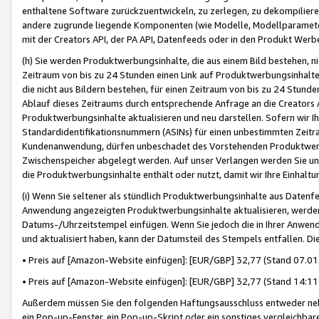
enthaltene Software zurückzuentwickeln, zu zerlegen, zu dekompilier
andere zugrunde liegende Komponenten (wie Modelle, Modellparameter
mit der Creators API, der PA API, Datenfeeds oder in den Produkt Werb
(h) Sie werden Produktwerbungsinhalte, die aus einem Bild bestehen, ni
Zeitraum von bis zu 24 Stunden einen Link auf Produktwerbungsinhalte
die nicht aus Bildern bestehen, für einen Zeitraum von bis zu 24 Stund
Ablauf dieses Zeitraums durch entsprechende Anfrage an die Creators 
Produktwerbungsinhalte aktualisieren und neu darstellen. Sofern wir Ih
Standardidentifikationsnummern (ASINs) für einen unbestimmten Zeitra
Kundenanwendung, dürfen unbeschadet des Vorstehenden Produktwerbu
Zwischenspeicher abgelegt werden. Auf unser Verlangen werden Sie un
die Produktwerbungsinhalte enthält oder nutzt, damit wir Ihre Einhalt
(i) Wenn Sie seltener als stündlich Produktwerbungsinhalte aus Datenfe
Anwendung angezeigten Produktwerbungsinhalte aktualisieren, werden 
Datums-/Uhrzeitstempel einfügen. Wenn Sie jedoch die in Ihrer Anwe
und aktualisiert haben, kann der Datumsteil des Stempels entfallen. Dies
• Preis auf [Amazon-Website einfügen]: [EUR/GBP] 32,77 (Stand 07.01.
• Preis auf [Amazon-Website einfügen]: [EUR/GBP] 32,77 (Stand 14:11 
Außerdem müssen Sie den folgenden Haftungsausschluss entweder neb
ein Pop-up-Fenster, ein Pop-up-Skript oder ein sonstiges vergleichba