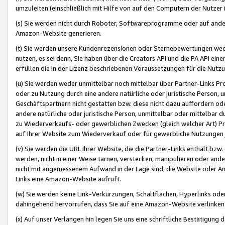
umzuleiten (einschließlich mit Hilfe von auf den Computern der Nutzer i
(s) Sie werden nicht durch Roboter, Softwareprogramme oder auf andere
Amazon-Website generieren.
(t) Sie werden unsere Kundenrezensionen oder Sternebewertungen wed
nutzen, es sei denn, Sie haben über die Creators API und die PA API e
erfüllen die in der Lizenz beschriebenen Voraussetzungen für die Nutzu
(u) Sie werden weder unmittelbar noch mittelbar über Partner-Links P
oder zu Nutzung durch eine andere natürliche oder juristische Person,
Geschäftspartnern nicht gestatten bzw. diese nicht dazu auffordern od
andere natürliche oder juristische Person, unmittelbar oder mittelbar
zu Wiederverkaufs- oder gewerblichen Zwecken (gleich welcher Art) 
auf Ihrer Website zum Wiederverkauf oder für gewerbliche Nutzungen 
(v) Sie werden die URL Ihrer Website, die die Partner-Links enthält b
werden, nicht in einer Weise tarnen, verstecken, manipulieren oder and
nicht mit angemessenem Aufwand in der Lage sind, die Website oder A
Links eine Amazon-Website aufruft.
(w) Sie werden keine Link-Verkürzungen, Schaltflächen, Hyperlinks ode
dahingehend hervorrufen, dass Sie auf eine Amazon-Website verlinken
(x) Auf unser Verlangen hin legen Sie uns eine schriftliche Bestätigung