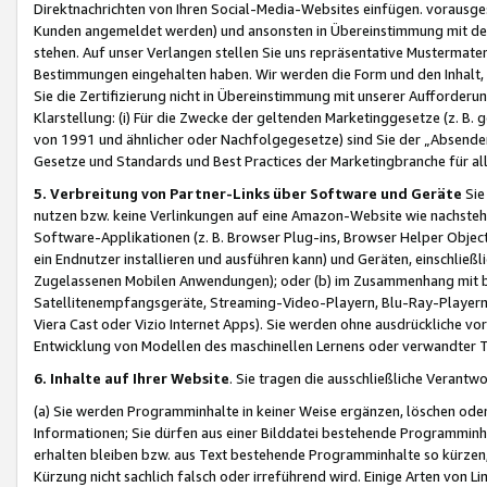
Direktnachrichten von Ihren Social-Media-Websites einfügen. vorausg
Kunden angemeldet werden) und ansonsten in Übereinstimmung mit der
stehen. Auf unser Verlangen stellen Sie uns repräsentative Mustermater
Bestimmungen eingehalten haben. Wir werden die Form und den Inhalt, di
Sie die Zertifizierung nicht in Übereinstimmung mit unserer Aufforderu
Klarstellung: (i) Für die Zwecke der geltenden Marketinggesetze (z. 
von 1991 und ähnlicher oder Nachfolgegesetze) sind Sie der „Absender“ j
Gesetze und Standards und Best Practices der Marketingbranche für 
5. Verbreitung von Partner-Links über Software und Geräte
Sie
nutzen bzw. keine Verlinkungen auf eine Amazon-Website wie nachsteh
Software-Applikationen (z. B. Browser Plug-ins, Browser Helper Objec
ein Endnutzer installieren und ausführen kann) und Geräten, einschlie
Zugelassenen Mobilen Anwendungen); oder (b) im Zusammenhang mit bzw.
Satellitenempfangsgeräte, Streaming-Video-Playern, Blu-Ray-Playern 
Viera Cast oder Vizio Internet Apps). Sie werden ohne ausdrückliche v
Entwicklung von Modellen des maschinellen Lernens oder verwandter 
6. Inhalte auf Ihrer Website
. Sie tragen die ausschließliche Verantwo
(a) Sie werden Programminhalte in keiner Weise ergänzen, löschen oder
Informationen; Sie dürfen aus einer Bilddatei bestehende Programminhal
erhalten bleiben bzw. aus Text bestehende Programminhalte so kürzen, 
Kürzung nicht sachlich falsch oder irreführend wird. Einige Arten von L