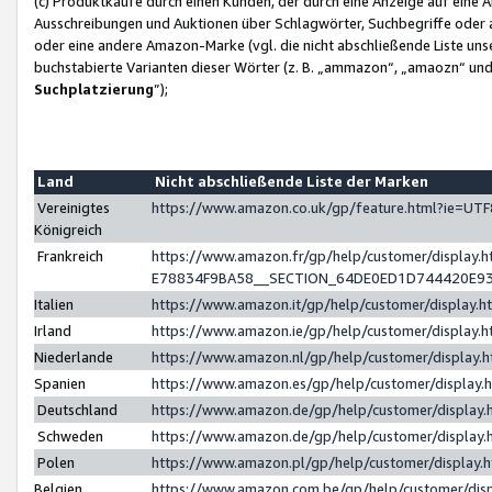
(c) Produktkäufe durch einen Kunden, der durch eine Anzeige auf eine 
Ausschreibungen und Auktionen über Schlagwörter, Suchbegriffe oder 
oder eine andere Amazon-Marke (vgl. die nicht abschließende Liste un
buchstabierte Varianten dieser Wörter (z. B. „ammazon“, „amaozn“ und „
Suchplatzierung
”);
Land
Nicht abschließende Liste der Marken
Vereinigtes
https://www.amazon.co.uk/gp/feature.html?ie=U
Königreich
Frankreich
https://www.amazon.fr/gp/help/customer/displa
E78834F9BA58__SECTION_64DE0ED1D744420E9
Italien
https://www.amazon.it/gp/help/customer/display
Irland
https://www.amazon.ie/gp/help/customer/displa
Niederlande
https://www.amazon.nl/gp/help/customer/display
Spanien
https://www.amazon.es/gp/help/customer/display
Deutschland
https://www.amazon.de/gp/help/customer/displa
Schweden
https://www.amazon.de/gp/help/customer/displa
Polen
https://www.amazon.pl/gp/help/customer/display
Belgien
https://www.amazon.com.be/gp/help/customer/d