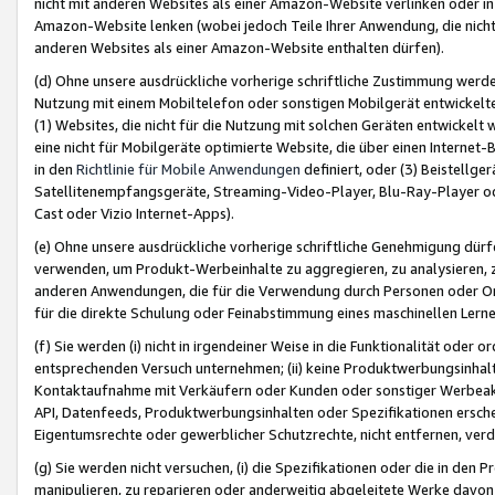
nicht mit anderen Websites als einer Amazon-Website verlinken oder i
Amazon-Website lenken (wobei jedoch Teile Ihrer Anwendung, die nich
anderen Websites als einer Amazon-Website enthalten dürfen).
(d) Ohne unsere ausdrückliche vorherige schriftliche Zustimmung werd
Nutzung mit einem Mobiltelefon oder sonstigen Mobilgerät entwickelt
(1) Websites, die nicht für die Nutzung mit solchen Geräten entwickelt
eine nicht für Mobilgeräte optimierte Website, die über einen Interne
in den
Richtlinie für Mobile Anwendungen
definiert, oder (3) Beistellge
Satellitenempfangsgeräte, Streaming-Video-Player, Blu-Ray-Player ode
Cast oder Vizio Internet-Apps).
(e) Ohne unsere ausdrückliche vorherige schriftliche Genehmigung dürfe
verwenden, um Produkt-Werbeinhalte zu aggregieren, zu analysieren, 
anderen Anwendungen, die für die Verwendung durch Personen oder Or
für die direkte Schulung oder Feinabstimmung eines maschinellen Lern
(f) Sie werden (i) nicht in irgendeiner Weise in die Funktionalität ode
entsprechenden Versuch unternehmen; (ii) keine Produktwerbungsinha
Kontaktaufnahme mit Verkäufern oder Kunden oder sonstiger Werbeaktiv
API, Datenfeeds, Produktwerbungsinhalten oder Spezifikationen erschei
Eigentumsrechte oder gewerblicher Schutzrechte, nicht entfernen, verd
(g) Sie werden nicht versuchen, (i) die Spezifikationen oder die in de
manipulieren, zu reparieren oder anderweitig abgeleitete Werke davon z