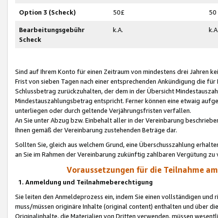
Option 3 (Scheck)
50£
50
Bearbeitungsgebühr
k.A.
k.A
Scheck
Sind auf Ihrem Konto für einen Zeitraum von mindestens drei Jahren kein
Frist von sieben Tagen nach einer entsprechenden Ankündigung die für
Schlussbetrag zurückzuhalten, der dem in der Übersicht Mindestausz
Mindestauszahlungsbetrag entspricht. Ferner können eine etwaig aufg
unterliegen oder durch geltende Verjährungsfristen verfallen.
An Sie unter Abzug bzw. Einbehalt aller in der Vereinbarung beschrieb
Ihnen gemäß der Vereinbarung zustehenden Beträge dar.
Sollten Sie, gleich aus welchem Grund, eine Überschusszahlung erhalte
an Sie im Rahmen der Vereinbarung zukünftig zahlbaren Vergütung zu 
Voraussetzungen für die Teilnahme a
1. Anmeldung und Teilnahmeberechtigung
Sie leiten den Anmeldeprozess ein, indem Sie einen vollständigen und 
muss/müssen originäre Inhalte (original content) enthalten und über d
Originalinhalte, die Materialien von Dritten verwenden, müssen wese