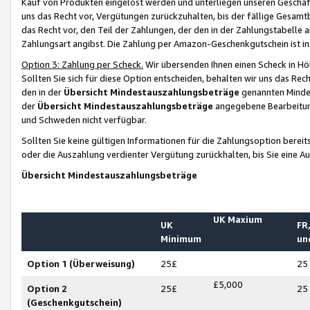
Kauf von Produkten eingelöst werden und unterliegen unseren Geschäf
uns das Recht vor, Vergütungen zurückzuhalten, bis der fällige Gesamt
das Recht vor, den Teil der Zahlungen, der den in der Zahlungstabelle 
Zahlungsart angibst. Die Zahlung per Amazon-Geschenkgutschein ist in
Option 3: Zahlung per Scheck.
Wir übersenden Ihnen einen Scheck in Höh
Sollten Sie sich für diese Option entscheiden, behalten wir uns das Rec
den in der
Übersicht Mindestauszahlungsbeträge
genannten Mindest
der
Übersicht Mindestauszahlungsbeträge
angegebene Bearbeitung
und Schweden nicht verfügbar.
Sollten Sie keine gültigen Informationen für die Zahlungsoption bereit
oder die Auszahlung verdienter Vergütung zurückhalten, bis Sie eine A
Übersicht Mindestauszahlungsbeträge
UK Maxium
UK
FR,
Minimum
un
Option 1 (Überweisung)
25£
25
£5,000
Option 2
25£
25
(Geschenkgutschein)