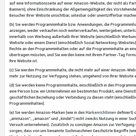
auf eine Informationsseite auf einer Amazon-Website, der nicht als Part
Bannern); ohne Einschränkung der Allgemeingültigkeit des Vorstehende
Besucher Ihrer Website unsichtbar, unlesbar oder unentzifferbar mache
(b) Sie werden Programminhalte bzw. Anwendungen, die Programminhalt
anzeigen, weder verkaufen noch weiterverkaufen, weitergeben, unterli
innerhalb von Werbung außerhalb Ihrer Website (einschließlich Werbun
Website oder einem Dienst (einschließlich Social Networking-Website
Rechte an den Programminhalten oder auf die Programminhalte an eine a
übertragen müssten, und Sie werden keine mit Ihrem Partner-Tag formati
Ihre Website ist.
(c) Sie werden Programminhalte, die nicht mehr auf einer Amazon-Websit
mehr zur Nutzung zur Verfügung stehen, umgehend von Ihrer Website e
(d) Sie werden keine Programminhalte, einschließlich in den Programmin
eine Person bzw. ein Unternehmen ein bestimmtes Produkt, eine Dienstle
geschäftlichen Beziehung oder Verbindung zu diesen steht (einschließli
Programminhalten).
(e) Sie werden Amazon-Marken (wie in den
Markenrichtlinien
definiert) 
„ammazon“, „amaozn“ und „kindel“) nicht zwecks Nutzung in einer Suc
Versuch unternehmen). Zusätzlich zu sonstigen Amazon zur Verfügung 
sorgen, dass von uns benannte Suchmaschinen Geschützte Begriffe (wie 