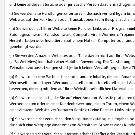
und keine andere natürliche oder juristische Person dazu ermächtigen, a
(l) Sie werden alle Handlungen unterlassen, die nach vernünftigem Erme
Website, auf der Funktionen oder Transaktionen (zum Beispiel suchen, s
(m) Sie werden auf Ihrer Website keine Partner-Links oder Programmin
Spionagesoftware, Schadsoftware, Computerviren, Würmern, Trojaner
Herunterladen oder Installieren auf einem Nutzer-Computer oder ande
genehmigt wurden.
(n) Sie werden Amazon-Websites oder Teile davon nicht auf Ihrer Websi
(z. B., WebView) innerhalb einer Mobilen Anwendung. Die Darstellung ein
Teilnahmevoraussetzungen stellt jedoch keinen Verstoß gegen diese Zif
(o) Sie werden keine Partner-Links oder andere Inhalte, die eine Am
Werbeseiten oder Layer-Werbung einstellen oder bereitstellen, mit Au
bewerben, die eng mit dem auf Ihrer Website befindlichen Material z
(p) Sie werden in Inhalte, die Sie auf einer Amazon-Website platzier
Werbediensten oder in einer Kundenbewertung, einem Forum, einem Wun
einer Amazon-Website verfügbaren Kontext) keine Partner-Links integr
(q) Sie werden nicht versuchen, den
Vergütungskatalog
zu umgehen oder
dass sich eine Webpage einer Amazon-Website im Browser eines Kunden 
(r) Sie werden nicht versuchen, Internetverkehr (Traffic) oder Vergü