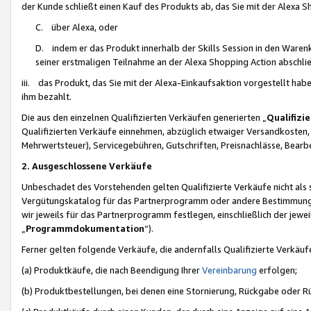
der Kunde schließt einen Kauf des Produkts ab, das Sie mit der Alexa 
C. über Alexa, oder
D. indem er das Produkt innerhalb der Skills Session in den Waren
seiner erstmaligen Teilnahme an der Alexa Shopping Action abschlie
iii. das Produkt, das Sie mit der Alexa-Einkaufsaktion vorgestellt ha
ihm bezahlt.
Die aus den einzelnen Qualifizierten Verkäufen generierten „
Qualifizi
Qualifizierten Verkäufe einnehmen, abzüglich etwaiger Versandkosten
Mehrwertsteuer), Servicegebühren, Gutschriften, Preisnachlässe, Bear
2. Ausgeschlossene Verkäufe
Unbeschadet des Vorstehenden gelten Qualifizierte Verkäufe nicht als
Vergütungskatalog für das Partnerprogramm oder andere Bestimmungen,
wir jeweils für das Partnerprogramm festlegen, einschließlich der jewe
„
Programmdokumentation
“).
Ferner gelten folgende Verkäufe, die andernfalls Qualifizierte Verkä
(a) Produktkäufe, die nach Beendigung Ihrer
Vereinbarung
erfolgen;
(b) Produktbestellungen, bei denen eine Stornierung, Rückgabe oder R