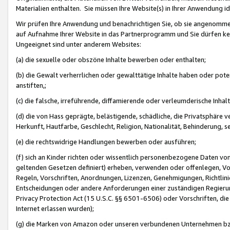
Materialien enthalten. Sie müssen Ihre Website(s) in Ihrer Anwendung ide
Wir prüfen Ihre Anwendung und benachrichtigen Sie, ob sie angenommen
auf Aufnahme Ihrer Website in das Partnerprogramm und Sie dürfen kei
Ungeeignet sind unter anderem Websites:
(a) die sexuelle oder obszöne Inhalte bewerben oder enthalten;
(b) die Gewalt verherrlichen oder gewalttätige Inhalte haben oder pot
anstiften,;
(c) die falsche, irreführende, diffamierende oder verleumderische Inha
(d) die von Hass geprägte, belästigende, schädliche, die Privatsphäre v
Herkunft, Hautfarbe, Geschlecht, Religion, Nationalität, Behinderung, 
(e) die rechtswidrige Handlungen bewerben oder ausführen;
(f) sich an Kinder richten oder wissentlich personenbezogene Daten vo
geltenden Gesetzen definiert) erheben, verwenden oder offenlegen, Vo
Regeln, Vorschriften, Anordnungen, Lizenzen, Genehmigungen, Richtlini
Entscheidungen oder andere Anforderungen einer zuständigen Regierung
Privacy Protection Act (15 U.S.C. §§ 6501-6506) oder Vorschriften, di
Internet erlassen wurden);
(g) die Marken von Amazon oder unseren verbundenen Unternehmen b