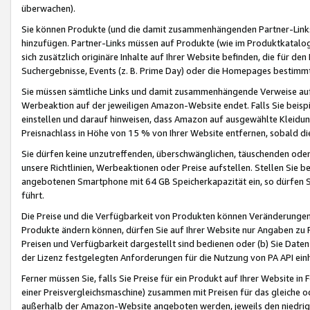
überwachen).
Sie können Produkte (und die damit zusammenhängenden Partner-Links)
hinzufügen. Partner-Links müssen auf Produkte (wie im Produktkatalog de
sich zusätzlich originäre Inhalte auf Ihrer Website befinden, die für 
Suchergebnisse, Events (z. B. Prime Day) oder die Homepages bestimmte
Sie müssen sämtliche Links und damit zusammenhängende Verweise auf z
Werbeaktion auf der jeweiligen Amazon-Website endet. Falls Sie beisp
einstellen und darauf hinweisen, dass Amazon auf ausgewählte Kleidun
Preisnachlass in Höhe von 15 % von Ihrer Website entfernen, sobald di
Sie dürfen keine unzutreffenden, überschwänglichen, täuschenden od
unsere Richtlinien, Werbeaktionen oder Preise aufstellen. Stellen Sie 
angebotenen Smartphone mit 64 GB Speicherkapazität ein, so dürfen S
führt.
Die Preise und die Verfügbarkeit von Produkten können Veränderungen 
Produkte ändern können, dürfen Sie auf Ihrer Website nur Angaben zu P
Preisen und Verfügbarkeit dargestellt sind bedienen oder (b) Sie Daten
der Lizenz festgelegten Anforderungen für die Nutzung von PA API einh
Ferner müssen Sie, falls Sie Preise für ein Produkt auf Ihrer Website in 
einer Preisvergleichsmaschine) zusammen mit Preisen für das gleiche o
außerhalb der Amazon-Website angeboten werden, jeweils den niedrigst