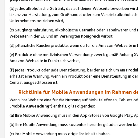
(b) jedes alkoholische Getränk, das auf deiner Webseite beworben wird
Lizenz zur Herstellung, zum Großhandel oder zum Vertrieb alkoholisch
Unternehmens betrieben wird,
(c) Säuglingsnahruhrung, alkoholische Getränke oder Tabakwaren und E
Webseiten in der EU und im Vereinigten Königreich wirbst,
(d) pflanzliche Raucherprodukte, wenn du für die Amazon-Webseite in B
(e) Produkte ohne medizinischen Verwendungszweck gemäß Anhang XVI 
Amazon-Webseite in Frankreich wirbst,
(f) jedes Produkt oder jede Dienstleistung, bei der es sich um ein Prod
erhältst eine Warnung, wenn ein Produkt oder eine Dienstleistung in de
Central ausgeschlossen ist.
Richtlinie für Mobile Anwendungen im Rahmen de
Wenn Ihre Website eine für die Nutzung auf Mobiltelefonen, Tablets 
„
Mobile Anwendung
“) enthält, gilt Folgendes:
(a) Ihre Mobile Anwendung muss in den App-Stores von Google Play, A
(b) Ihre Mobile Anwendung muss kostenlos heruntergeladen werden könn
(c) Ihre Mobile Anwendung muss originäre Inhalte haben,