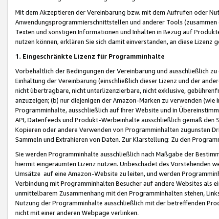
Mit dem Akzeptieren der Vereinbarung bzw. mit dem Aufrufen oder Nutz
Anwendungsprogrammierschnittstellen und anderer Tools (zusammen die
Texten und sonstigen Informationen und Inhalten in Bezug auf Produkte
nutzen können, erklären Sie sich damit einverstanden, an diese Lizenz 
1. Eingeschränkte Lizenz für Programminhalte
Vorbehaltlich der Bedingungen der Vereinbarung und ausschließlich z
Einhaltung der Vereinbarung (einschließlich dieser Lizenz und der ande
nicht übertragbare, nicht unterlizenzierbare, nicht exklusive, gebühren
anzuzeigen; (b) nur diejenigen der Amazon-Marken zu verwenden (wie in 
Programminhalte, ausschließlich auf Ihrer Website und in Übereinstimmu
API, Datenfeeds und Produkt-Werbeinhalte ausschließlich gemäß den Spe
Kopieren oder andere Verwenden von Programminhalten zugunsten Dri
Sammeln und Extrahieren von Daten. Zur Klarstellung: Zu den Program
Sie werden Programminhalte ausschließlich nach Maßgabe der Besti
hiermit eingeräumten Lizenz nutzen. Unbeschadet des Vorstehenden we
Umsätze auf eine Amazon-Website zu leiten, und werden Programminhal
Verbindung mit Programminhalten Besucher auf andere Websites als ein
unmittelbarem Zusammenhang mit den Programminhalten stehen, Links z
Nutzung der Programminhalte ausschließlich mit der betreffenden Pr
nicht mit einer anderen Webpage verlinken.