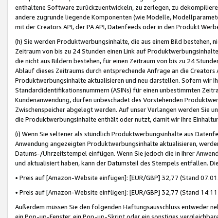
enthaltene Software zurückzuentwickeln, zu zerlegen, zu dekompilier
andere zugrunde liegende Komponenten (wie Modelle, Modellparameter
mit der Creators API, der PA API, Datenfeeds oder in den Produkt Werb
(h) Sie werden Produktwerbungsinhalte, die aus einem Bild bestehen, ni
Zeitraum von bis zu 24 Stunden einen Link auf Produktwerbungsinhalte
die nicht aus Bildern bestehen, für einen Zeitraum von bis zu 24 Stund
Ablauf dieses Zeitraums durch entsprechende Anfrage an die Creators 
Produktwerbungsinhalte aktualisieren und neu darstellen. Sofern wir Ih
Standardidentifikationsnummern (ASINs) für einen unbestimmten Zeitra
Kundenanwendung, dürfen unbeschadet des Vorstehenden Produktwerbu
Zwischenspeicher abgelegt werden. Auf unser Verlangen werden Sie un
die Produktwerbungsinhalte enthält oder nutzt, damit wir Ihre Einhalt
(i) Wenn Sie seltener als stündlich Produktwerbungsinhalte aus Datenfe
Anwendung angezeigten Produktwerbungsinhalte aktualisieren, werden 
Datums-/Uhrzeitstempel einfügen. Wenn Sie jedoch die in Ihrer Anwe
und aktualisiert haben, kann der Datumsteil des Stempels entfallen. Dies
• Preis auf [Amazon-Website einfügen]: [EUR/GBP] 32,77 (Stand 07.01.
• Preis auf [Amazon-Website einfügen]: [EUR/GBP] 32,77 (Stand 14:11 
Außerdem müssen Sie den folgenden Haftungsausschluss entweder neb
ein Pop-up-Fenster, ein Pop-up-Skript oder ein sonstiges vergleichba