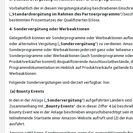
Vorbehaltlich der in diesem Vergütungskatalog beschriebenen Einschr
(„
Standardvergütung im Rahmen des Partnerprogramms
“) besc
bestimmten Prozentsatzes der Qualifizierten Erlöse.
4. Sondervergütung oder Werbeaktionen
Gelegentlich können wir Sonderprogramme oder Werbeaktionen auflegen,
oder alternative Vergütung („
Sondervergütung
”) zu verdienen. Amazo
Sonderprogramme oder Werbeaktionen jederzeit ganz oder teilweise einz
Sonderprogramme oder Werbeaktionen (auch Sonderprogramme oder We
Produktverkäufen kommt) disqualifizierende Ausschlusstatbestände, di
Programmdokumentation im Hinblick auf Produktverkäufe geltende E
Werbeaktionen.
Folgende Sondervergütungen sind derzeit verfügbar:
hier
.
(a) Bounty Events
In den in der
Anlage
(„
Sondervergütung
“) aufgeführten Ländern sind
Zusammenhang mit „
Bounty Events
“ die in dieser Ziffer 4 (a) besch
Bounty Event wie in der Anlage beschrieben anspruchsberechtigt sein mu
teilnehmende Startseite einer Amazon-Website aufruft und (2) der Kun
ausführt.
Amazon zahlt keine Sondervergütung, wenn das zugrundeliegende Boun