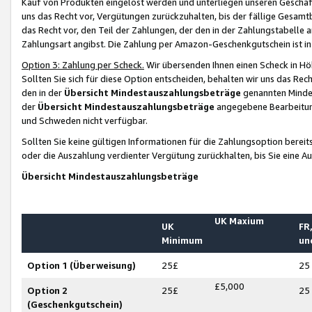
Kauf von Produkten eingelöst werden und unterliegen unseren Geschäf
uns das Recht vor, Vergütungen zurückzuhalten, bis der fällige Gesamt
das Recht vor, den Teil der Zahlungen, der den in der Zahlungstabelle 
Zahlungsart angibst. Die Zahlung per Amazon-Geschenkgutschein ist in
Option 3: Zahlung per Scheck.
Wir übersenden Ihnen einen Scheck in Höh
Sollten Sie sich für diese Option entscheiden, behalten wir uns das Rec
den in der
Übersicht Mindestauszahlungsbeträge
genannten Mindest
der
Übersicht Mindestauszahlungsbeträge
angegebene Bearbeitung
und Schweden nicht verfügbar.
Sollten Sie keine gültigen Informationen für die Zahlungsoption bereit
oder die Auszahlung verdienter Vergütung zurückhalten, bis Sie eine A
Übersicht Mindestauszahlungsbeträge
UK Maxium
UK
FR,
Minimum
un
Option 1 (Überweisung)
25£
25
£5,000
Option 2
25£
25
(Geschenkgutschein)