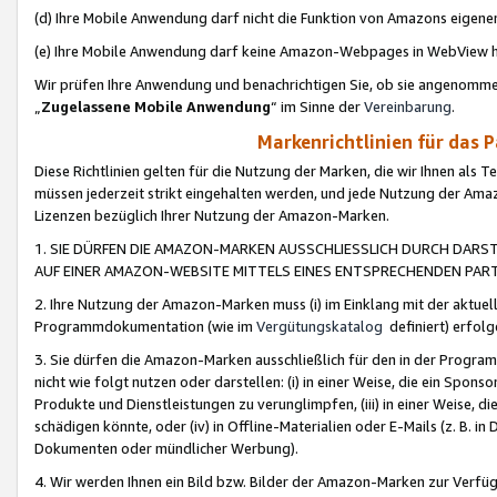
(d) Ihre Mobile Anwendung darf nicht die Funktion von Amazons eige
(e) Ihre Mobile Anwendung darf keine Amazon-Webpages in WebView 
Wir prüfen Ihre Anwendung und benachrichtigen Sie, ob sie angenomm
„
Zugelassene Mobile Anwendung
“ im Sinne der
Vereinbarung
.
Markenrichtlinien für das 
Diese Richtlinien gelten für die Nutzung der Marken, die wir Ihnen als 
müssen jederzeit strikt eingehalten werden, und jede Nutzung der Ama
Lizenzen bezüglich Ihrer Nutzung der Amazon-Marken.
1. SIE DÜRFEN DIE AMAZON-MARKEN AUSSCHLIESSLICH DURCH DARS
AUF EINER AMAZON-WEBSITE MITTELS EINES ENTSPRECHENDEN PART
2. Ihre Nutzung der Amazon-Marken muss (i) im Einklang mit der aktuells
Programmdokumentation (wie im
Vergütungskatalog
definiert) erfolg
3. Sie dürfen die Amazon-Marken ausschließlich für den in der Progr
nicht wie folgt nutzen oder darstellen: (i) in einer Weise, die ein Spo
Produkte und Dienstleistungen zu verunglimpfen, (iii) in einer Weise
schädigen könnte, oder (iv) in Offline-Materialien oder E-Mails (z. B.
Dokumenten oder mündlicher Werbung).
4. Wir werden Ihnen ein Bild bzw. Bilder der Amazon-Marken zur Verfüg