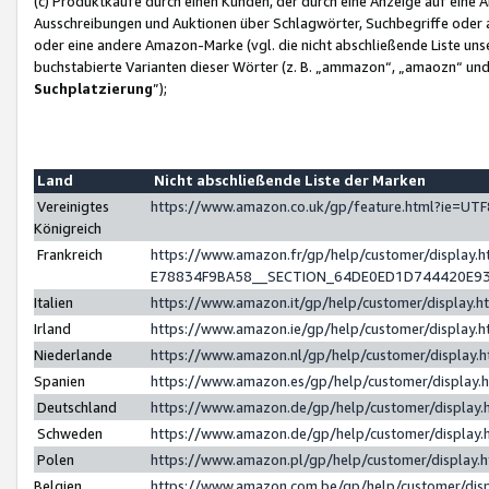
(c) Produktkäufe durch einen Kunden, der durch eine Anzeige auf eine 
Ausschreibungen und Auktionen über Schlagwörter, Suchbegriffe oder 
oder eine andere Amazon-Marke (vgl. die nicht abschließende Liste un
buchstabierte Varianten dieser Wörter (z. B. „ammazon“, „amaozn“ und „
Suchplatzierung
”);
Land
Nicht abschließende Liste der Marken
Vereinigtes
https://www.amazon.co.uk/gp/feature.html?ie=U
Königreich
Frankreich
https://www.amazon.fr/gp/help/customer/displa
E78834F9BA58__SECTION_64DE0ED1D744420E9
Italien
https://www.amazon.it/gp/help/customer/display
Irland
https://www.amazon.ie/gp/help/customer/displa
Niederlande
https://www.amazon.nl/gp/help/customer/display
Spanien
https://www.amazon.es/gp/help/customer/display
Deutschland
https://www.amazon.de/gp/help/customer/displa
Schweden
https://www.amazon.de/gp/help/customer/displa
Polen
https://www.amazon.pl/gp/help/customer/display
Belgien
https://www.amazon.com.be/gp/help/customer/d