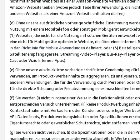
nicht mit anderen Websites als einer Amazon-Website verlinken oder i
Amazon-Website lenken (wobei jedoch Teile Ihrer Anwendung, die nich
anderen Websites als einer Amazon-Website enthalten dürfen).
(d) Ohne unsere ausdrückliche vorherige schriftliche Zustimmung werd
Nutzung mit einem Mobiltelefon oder sonstigen Mobilgerät entwickelt
(1) Websites, die nicht für die Nutzung mit solchen Geräten entwickelt
eine nicht für Mobilgeräte optimierte Website, die über einen Interne
in den
Richtlinie für Mobile Anwendungen
definiert, oder (3) Beistellge
Satellitenempfangsgeräte, Streaming-Video-Player, Blu-Ray-Player ode
Cast oder Vizio Internet-Apps).
(e) Ohne unsere ausdrückliche vorherige schriftliche Genehmigung dürfe
verwenden, um Produkt-Werbeinhalte zu aggregieren, zu analysieren, 
anderen Anwendungen, die für die Verwendung durch Personen oder Or
für die direkte Schulung oder Feinabstimmung eines maschinellen Lern
(f) Sie werden (i) nicht in irgendeiner Weise in die Funktionalität ode
entsprechenden Versuch unternehmen; (ii) keine Produktwerbungsinha
Kontaktaufnahme mit Verkäufern oder Kunden oder sonstiger Werbeaktiv
API, Datenfeeds, Produktwerbungsinhalten oder Spezifikationen erschei
Eigentumsrechte oder gewerblicher Schutzrechte, nicht entfernen, verd
(g) Sie werden nicht versuchen, (i) die Spezifikationen oder die in de
manipulieren, zu reparieren oder anderweitig abgeleitete Werke davon z