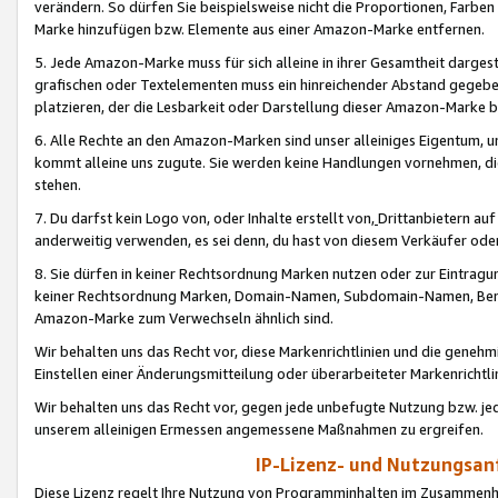
verändern. So dürfen Sie beispielsweise nicht die Proportionen, Farb
Marke hinzufügen bzw. Elemente aus einer Amazon-Marke entfernen.
5. Jede Amazon-Marke muss für sich alleine in ihrer Gesamtheit darge
grafischen oder Textelementen muss ein hinreichender Abstand gegebe
platzieren, der die Lesbarkeit oder Darstellung dieser Amazon-Marke b
6. Alle Rechte an den Amazon-Marken sind unser alleiniges Eigentum, 
kommt alleine uns zugute. Sie werden keine Handlungen vornehmen, 
stehen.
7. Du darfst kein Logo von, oder Inhalte erstellt von,
Drittanbietern au
anderweitig verwenden, es sei denn, du hast von diesem Verkäufer oder
8. Sie dürfen in keiner Rechtsordnung Marken nutzen oder zur Eintragu
keiner Rechtsordnung Marken, Domain-Namen, Subdomain-Namen, Benu
Amazon-Marke zum Verwechseln ähnlich sind.
Wir behalten uns das Recht vor, diese Markenrichtlinien und die gene
Einstellen einer Änderungsmitteilung oder überarbeiteter Markenricht
Wir behalten uns das Recht vor, gegen jede unbefugte Nutzung bzw. jede 
unserem alleinigen Ermessen angemessene Maßnahmen zu ergreifen.
IP-Lizenz- und Nutzungsan
Diese Lizenz regelt Ihre Nutzung von Programminhalten im Zusammen