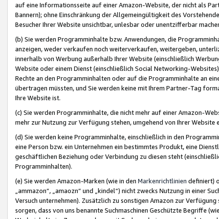
auf eine Informationsseite auf einer Amazon-Website, der nicht als Part
Bannern); ohne Einschränkung der Allgemeingültigkeit des Vorstehende
Besucher Ihrer Website unsichtbar, unlesbar oder unentzifferbar mache
(b) Sie werden Programminhalte bzw. Anwendungen, die Programminhalt
anzeigen, weder verkaufen noch weiterverkaufen, weitergeben, unterli
innerhalb von Werbung außerhalb Ihrer Website (einschließlich Werbun
Website oder einem Dienst (einschließlich Social Networking-Website
Rechte an den Programminhalten oder auf die Programminhalte an eine a
übertragen müssten, und Sie werden keine mit Ihrem Partner-Tag formati
Ihre Website ist.
(c) Sie werden Programminhalte, die nicht mehr auf einer Amazon-Websit
mehr zur Nutzung zur Verfügung stehen, umgehend von Ihrer Website e
(d) Sie werden keine Programminhalte, einschließlich in den Programmin
eine Person bzw. ein Unternehmen ein bestimmtes Produkt, eine Dienstle
geschäftlichen Beziehung oder Verbindung zu diesen steht (einschließli
Programminhalten).
(e) Sie werden Amazon-Marken (wie in den
Markenrichtlinien
definiert) 
„ammazon“, „amaozn“ und „kindel“) nicht zwecks Nutzung in einer Suc
Versuch unternehmen). Zusätzlich zu sonstigen Amazon zur Verfügung 
sorgen, dass von uns benannte Suchmaschinen Geschützte Begriffe (wie 