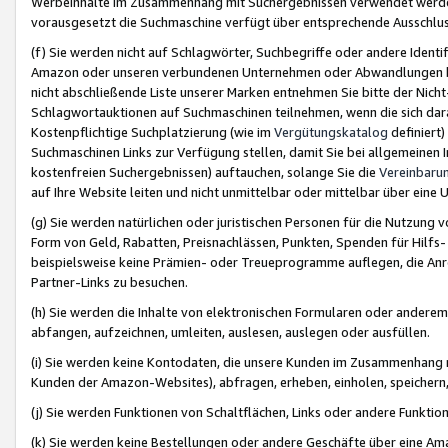
Werbeinhalte im Zusammenhang mit Suchergebnissen verwendet werden,
vorausgesetzt die Suchmaschine verfügt über entsprechende Ausschlu
(f) Sie werden nicht auf Schlagwörter, Suchbegriffe oder andere Ident
Amazon oder unseren verbundenen Unternehmen oder Abwandlungen bzw
nicht abschließende Liste unserer Marken entnehmen Sie bitte der Nich
Schlagwortauktionen auf Suchmaschinen teilnehmen, wenn die sich da
Kostenpflichtige Suchplatzierung (wie im
Vergütungskatalog
definiert
Suchmaschinen Links zur Verfügung stellen, damit Sie bei allgemeinen I
kostenfreien Suchergebnissen) auftauchen, solange Sie die
Vereinbaru
auf Ihre Website leiten und nicht unmittelbar oder mittelbar über eine
(g) Sie werden natürlichen oder juristischen Personen für die Nutzung 
Form von Geld, Rabatten, Preisnachlässen, Punkten, Spenden für Hilfs
beispielsweise keine Prämien- oder Treueprogramme auflegen, die Anrei
Partner-Links zu besuchen.
(h) Sie werden die Inhalte von elektronischen Formularen oder anderem M
abfangen, aufzeichnen, umleiten, auslesen, auslegen oder ausfüllen.
(i) Sie werden keine Kontodaten, die unsere Kunden im Zusammenhang 
Kunden der Amazon-Websites), abfragen, erheben, einholen, speichern,
(j) Sie werden Funktionen von Schaltflächen, Links oder andere Funkti
(k) Sie werden keine Bestellungen oder andere Geschäfte über eine Ama