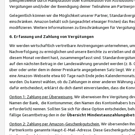
(beispielsweise durch Manipulation oder Kombination von Attributions-
Vergütungen und/oder der Beendigung deiner Teilnahme am Partnerp
Gelegentlich können wir die Möglichkeit unserer Partner, Standardv
einschränken. Amazon behält sich (ungeachtet etwaiger Fristen) das Re
modifizieren. Weitere Informationen zu Einschränkungen für Vergütung
6. Erfassung und Zahlung von Vergütungen
Wir werden wirtschaftlich vertretbare Anstrengungen unternehmen, um 
Nachverfolgung zu ermöglichen und unsere Berichte zu erstellen und di
diesem Monat verdient hast, zusammengefasst sind. Standardvergütung
auf den nächsten Betrag in der Landeswährung gerundet werden (z. B. C
über oder unter dem in deiner Preiskarte angegebenen Satz liegt. Wir
eine Amazon-Webseite etwa 60 Tage nach Ende jedes Kalendermonats, i
wurden. Du kannst wählen, ob du Zahlungen in einer anderen Währung
dafür entscheidest, erklärst du dich damit einverstanden, dass die K
Option 1: Zahlung per Überweisung.
Wir überweisen Ihre Vergütung dir
Namen der Bank, die Kontonummer, den Namen des Kontoinhabers bzw. a
erforderlich) nennen. Sollten Sie sich für diese Option entscheiden, be
fällige Gesamtbetrag den in der
Übersicht Mindestauszahlungsbet
Option 2: Zahlung per Amazon-Geschenkgutschein.
Wir übersenden Ihne
Partnerkonto genannte Haupt-E-Mail-Adresse. Diese Geschenkgutschei