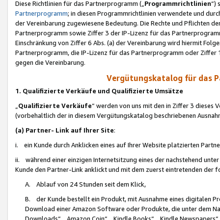
Diese Richtlinien für das Partnerprogramm („
Programmrichtlinien
“)
Partnerprogramm
; in diesen Programmrichtlinien verwendete und durch
der Vereinbarung zugewiesene Bedeutung. Die Rechte und Pflichten de
Partnerprogramm sowie Ziffer 3 der IP-Lizenz für das Partnerprogram
Einschränkung von Ziffer 6 Abs. (a) der Vereinbarung wird hiermit Fol
Partnerprogramm, die IP-Lizenz für das Partnerprogramm oder Ziffer 1
gegen die Vereinbarung.
Vergütungskatalog für das 
1. Qualifizierte Verkäufe und Qualifizierte Umsätze
„
Qualifizierte Verkäufe
“ werden von uns mit den in Ziffer 3 diese
(vorbehaltlich der in diesem Vergütungskatalog beschriebenen Ausnah
(a) Partner- Link auf Ihrer Site
:
i. ein Kunde durch Anklicken eines auf Ihrer Website platzierten Part
ii. während einer einzigen Internetsitzung eines der nachstehend unter (i)
Kunde den Partner-Link anklickt und mit dem zuerst eintretenden der f
A. Ablauf von 24 Stunden seit dem Klick,
B. der Kunde bestellt ein Produkt, mit Ausnahme eines digitalen P
Download einer Amazon Software oder Produkte, die unter dem N
Downloads“, „Amazon Coin“, „Kindle Books“, „Kindle Newspapers“, „