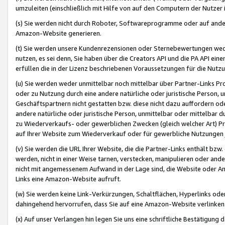
umzuleiten (einschließlich mit Hilfe von auf den Computern der Nutzer i
(s) Sie werden nicht durch Roboter, Softwareprogramme oder auf andere
Amazon-Website generieren.
(t) Sie werden unsere Kundenrezensionen oder Sternebewertungen wed
nutzen, es sei denn, Sie haben über die Creators API und die PA API e
erfüllen die in der Lizenz beschriebenen Voraussetzungen für die Nutzu
(u) Sie werden weder unmittelbar noch mittelbar über Partner-Links P
oder zu Nutzung durch eine andere natürliche oder juristische Person,
Geschäftspartnern nicht gestatten bzw. diese nicht dazu auffordern od
andere natürliche oder juristische Person, unmittelbar oder mittelbar
zu Wiederverkaufs- oder gewerblichen Zwecken (gleich welcher Art) 
auf Ihrer Website zum Wiederverkauf oder für gewerbliche Nutzungen 
(v) Sie werden die URL Ihrer Website, die die Partner-Links enthält b
werden, nicht in einer Weise tarnen, verstecken, manipulieren oder and
nicht mit angemessenem Aufwand in der Lage sind, die Website oder A
Links eine Amazon-Website aufruft.
(w) Sie werden keine Link-Verkürzungen, Schaltflächen, Hyperlinks ode
dahingehend hervorrufen, dass Sie auf eine Amazon-Website verlinken
(x) Auf unser Verlangen hin legen Sie uns eine schriftliche Bestätigung