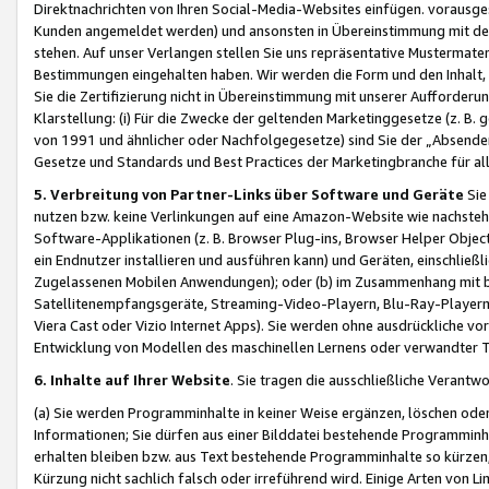
Direktnachrichten von Ihren Social-Media-Websites einfügen. vorausg
Kunden angemeldet werden) und ansonsten in Übereinstimmung mit der
stehen. Auf unser Verlangen stellen Sie uns repräsentative Mustermater
Bestimmungen eingehalten haben. Wir werden die Form und den Inhalt, di
Sie die Zertifizierung nicht in Übereinstimmung mit unserer Aufforderu
Klarstellung: (i) Für die Zwecke der geltenden Marketinggesetze (z. 
von 1991 und ähnlicher oder Nachfolgegesetze) sind Sie der „Absender“ j
Gesetze und Standards und Best Practices der Marketingbranche für 
5. Verbreitung von Partner-Links über Software und Geräte
Sie
nutzen bzw. keine Verlinkungen auf eine Amazon-Website wie nachsteh
Software-Applikationen (z. B. Browser Plug-ins, Browser Helper Objec
ein Endnutzer installieren und ausführen kann) und Geräten, einschlie
Zugelassenen Mobilen Anwendungen); oder (b) im Zusammenhang mit bzw.
Satellitenempfangsgeräte, Streaming-Video-Playern, Blu-Ray-Playern 
Viera Cast oder Vizio Internet Apps). Sie werden ohne ausdrückliche v
Entwicklung von Modellen des maschinellen Lernens oder verwandter 
6. Inhalte auf Ihrer Website
. Sie tragen die ausschließliche Verantwo
(a) Sie werden Programminhalte in keiner Weise ergänzen, löschen oder
Informationen; Sie dürfen aus einer Bilddatei bestehende Programminhal
erhalten bleiben bzw. aus Text bestehende Programminhalte so kürzen, 
Kürzung nicht sachlich falsch oder irreführend wird. Einige Arten von L