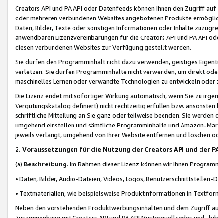
Creators API und PA API oder Datenfeeds können Ihnen den Zugriff auf D
oder mehreren verbundenen Websites angebotenen Produkte ermögliche
Daten, Bilder, Texte oder sonstigen Informationen oder Inhalte zuzugre
anwendbaren Lizenzvereinbarungen für die Creators API und PA API od
diesen verbundenen Websites zur Verfügung gestellt werden.
Sie dürfen den Programminhalt nicht dazu verwenden, geistiges Eigent
verletzen. Sie dürfen Programminhalte nicht verwenden, um direkt ode
maschinelles Lernen oder verwandte Technologien zu entwickeln oder zu
Die Lizenz endet mit sofortiger Wirkung automatisch, wenn Sie zu irg
Vergütungskatalog definiert) nicht rechtzeitig erfüllen bzw. ansonsten
schriftliche Mitteilung an Sie ganz oder teilweise beenden. Sie werden
umgehend einstellen und sämtliche Programminhalte und Amazon-Marke
jeweils verlangt, umgehend von Ihrer Website entfernen und löschen od
2. Voraussetzungen für die Nutzung der Creators API und der P
(a)
Beschreibung
. Im Rahmen dieser Lizenz können wir Ihnen Programmi
• Daten, Bilder, Audio-Dateien, Videos, Logos, Benutzerschnittstellen-
• Textmaterialien, wie beispielsweise Produktinformationen in Textfor
Neben den vorstehenden Produktwerbungsinhalten und dem Zugriff auf 
Zusammenhang mit Creators API und PA API Musterquellcodes und -bibli