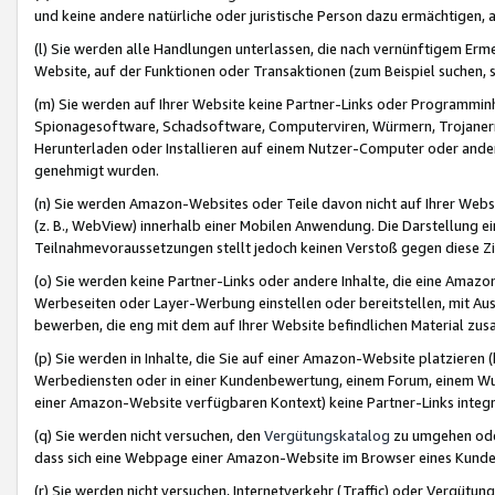
und keine andere natürliche oder juristische Person dazu ermächtigen, a
(l) Sie werden alle Handlungen unterlassen, die nach vernünftigem Erme
Website, auf der Funktionen oder Transaktionen (zum Beispiel suchen, s
(m) Sie werden auf Ihrer Website keine Partner-Links oder Programmin
Spionagesoftware, Schadsoftware, Computerviren, Würmern, Trojaner
Herunterladen oder Installieren auf einem Nutzer-Computer oder ande
genehmigt wurden.
(n) Sie werden Amazon-Websites oder Teile davon nicht auf Ihrer Websi
(z. B., WebView) innerhalb einer Mobilen Anwendung. Die Darstellung ein
Teilnahmevoraussetzungen stellt jedoch keinen Verstoß gegen diese Zif
(o) Sie werden keine Partner-Links oder andere Inhalte, die eine Am
Werbeseiten oder Layer-Werbung einstellen oder bereitstellen, mit Au
bewerben, die eng mit dem auf Ihrer Website befindlichen Material z
(p) Sie werden in Inhalte, die Sie auf einer Amazon-Website platzier
Werbediensten oder in einer Kundenbewertung, einem Forum, einem Wun
einer Amazon-Website verfügbaren Kontext) keine Partner-Links integr
(q) Sie werden nicht versuchen, den
Vergütungskatalog
zu umgehen oder
dass sich eine Webpage einer Amazon-Website im Browser eines Kunden 
(r) Sie werden nicht versuchen, Internetverkehr (Traffic) oder Vergü