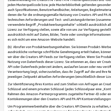
jeden Musterquellcode bzw. jede Musterbibliothek geltenden gesonder
auch Spezifikationen, Benutzerhandbücher, Anleitungen, Begleitmaterial
denen die für die ordnungsgemäße Nutzung von Creators API und PA A
technischen Anforderungen und Test- und Leistungskriterien (zusammen
verwendete Begriff „Produktwerbungsinhalte“ schließt ausdrücklich al
Lizenz zur Verfügung stellen, sowie alle von uns zur Verfügung gestel
ausdrücklich nicht auf Daten, Bilder, Texte oder sonstige Informatione
es sich nicht um eine Amazon-Website handelt.
(b) Abrufen von Produktwerbungsinhalten. Sie können Produkt-Werbein
ausdrückliche vorherige schriftliche Genehmigung erteilt haben, könn
wir über die Creators API Feeds zur Verfügung stellen. Wenn Sie Produk
Nutzung von Datenfeeds dieser Lizenz. Sie erkennen an, dass wir Creat
API oder Datenfeeds jederzeit ändern, auslaufen lassen oder neu veröffe
Verantwortung liegt, sicherzustellen, dass Ihr Zugriff auf die und Ihr
jeweiligen Zeitpunkt aktuellen Anforderungen (einschließlich dieser Liz
Zur Identifizierung Ihres Kontos und zum Stellen von Anfragen an Crea
Schlüssel und einem privaten Schlüssel (jedes Schlüsselpaar eine „Kon
Rahmen des Amazon-Partnerprogramms zugeteilte Partner-ID oder ein
Kontokennungen über den Creators API und PA API Kontoerstellungspro
Um Programmwerbeinhalte über die Creators API Dienste zu erhalten, m