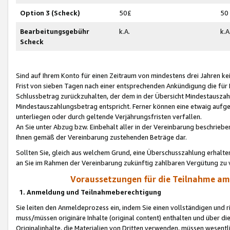
Option 3 (Scheck)
50£
50
Bearbeitungsgebühr
k.A.
k.A
Scheck
Sind auf Ihrem Konto für einen Zeitraum von mindestens drei Jahren kein
Frist von sieben Tagen nach einer entsprechenden Ankündigung die für
Schlussbetrag zurückzuhalten, der dem in der Übersicht Mindestausz
Mindestauszahlungsbetrag entspricht. Ferner können eine etwaig aufg
unterliegen oder durch geltende Verjährungsfristen verfallen.
An Sie unter Abzug bzw. Einbehalt aller in der Vereinbarung beschrieb
Ihnen gemäß der Vereinbarung zustehenden Beträge dar.
Sollten Sie, gleich aus welchem Grund, eine Überschusszahlung erhalte
an Sie im Rahmen der Vereinbarung zukünftig zahlbaren Vergütung zu 
Voraussetzungen für die Teilnahme a
1. Anmeldung und Teilnahmeberechtigung
Sie leiten den Anmeldeprozess ein, indem Sie einen vollständigen und 
muss/müssen originäre Inhalte (original content) enthalten und über d
Originalinhalte, die Materialien von Dritten verwenden, müssen wese