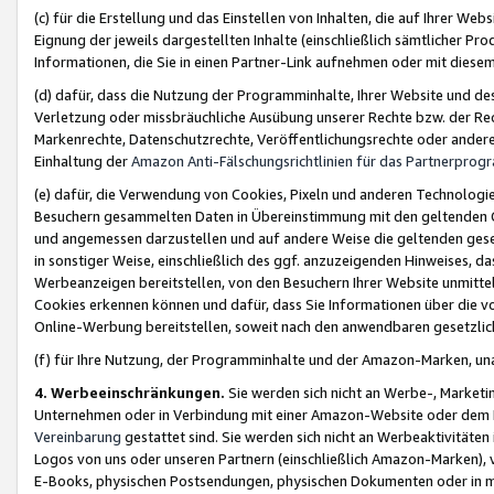
(c) für die Erstellung und das Einstellen von Inhalten, die auf Ihrer We
Eignung der jeweils dargestellten Inhalte (einschließlich sämtlicher 
Informationen, die Sie in einen Partner-Link aufnehmen oder mit diese
(d) dafür, dass die Nutzung der Programminhalte, Ihrer Website und des 
Verletzung oder missbräuchliche Ausübung unserer Rechte bzw. der Recht
Markenrechte, Datenschutzrechte, Veröffentlichungsrechte oder anderer
Einhaltung der
Amazon Anti-Fälschungsrichtlinien für das Partnerpro
(e) dafür, die Verwendung von Cookies, Pixeln und anderen Technologien
Besuchern gesammelten Daten in Übereinstimmung mit den geltenden Ge
und angemessen darzustellen und auf andere Weise die geltenden geset
in sonstiger Weise, einschließlich des ggf. anzuzeigenden Hinweises, d
Werbeanzeigen bereitstellen, von den Besuchern Ihrer Website unmitte
Cookies erkennen können und dafür, dass Sie Informationen über die v
Online-Werbung bereitstellen, soweit nach den anwendbaren gesetzlic
(f) für Ihre Nutzung, der Programminhalte und der Amazon-Marken, u
4. Werbeeinschränkungen.
Sie werden sich nicht an Werbe-, Market
Unternehmen oder in Verbindung mit einer Amazon-Website oder dem Pa
Vereinbarung
gestattet sind. Sie werden sich nicht an Werbeaktivitäten
Logos von uns oder unseren Partnern (einschließlich Amazon-Marken), 
E-Books, physischen Postsendungen, physischen Dokumenten oder in 