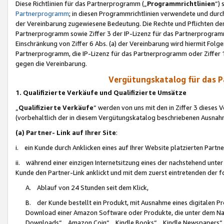
Diese Richtlinien für das Partnerprogramm („
Programmrichtlinien
“)
Partnerprogramm
; in diesen Programmrichtlinien verwendete und durch
der Vereinbarung zugewiesene Bedeutung. Die Rechte und Pflichten de
Partnerprogramm sowie Ziffer 3 der IP-Lizenz für das Partnerprogram
Einschränkung von Ziffer 6 Abs. (a) der Vereinbarung wird hiermit Fol
Partnerprogramm, die IP-Lizenz für das Partnerprogramm oder Ziffer 1
gegen die Vereinbarung.
Vergütungskatalog für das 
1. Qualifizierte Verkäufe und Qualifizierte Umsätze
„
Qualifizierte Verkäufe
“ werden von uns mit den in Ziffer 3 diese
(vorbehaltlich der in diesem Vergütungskatalog beschriebenen Ausnah
(a) Partner- Link auf Ihrer Site
:
i. ein Kunde durch Anklicken eines auf Ihrer Website platzierten Part
ii. während einer einzigen Internetsitzung eines der nachstehend unter (i)
Kunde den Partner-Link anklickt und mit dem zuerst eintretenden der f
A. Ablauf von 24 Stunden seit dem Klick,
B. der Kunde bestellt ein Produkt, mit Ausnahme eines digitalen P
Download einer Amazon Software oder Produkte, die unter dem N
Downloads“, „Amazon Coin“, „Kindle Books“, „Kindle Newspapers“, „