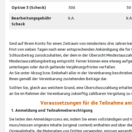
Option 3 (Scheck)
50£
50
Bearbeitungsgebühr
k.A.
k.A
Scheck
Sind auf Ihrem Konto für einen Zeitraum von mindestens drei Jahren kein
Frist von sieben Tagen nach einer entsprechenden Ankündigung die für
Schlussbetrag zurückzuhalten, der dem in der Übersicht Mindestausz
Mindestauszahlungsbetrag entspricht. Ferner können eine etwaig aufg
unterliegen oder durch geltende Verjährungsfristen verfallen.
An Sie unter Abzug bzw. Einbehalt aller in der Vereinbarung beschrieb
Ihnen gemäß der Vereinbarung zustehenden Beträge dar.
Sollten Sie, gleich aus welchem Grund, eine Überschusszahlung erhalte
an Sie im Rahmen der Vereinbarung zukünftig zahlbaren Vergütung zu 
Voraussetzungen für die Teilnahme a
1. Anmeldung und Teilnahmeberechtigung
Sie leiten den Anmeldeprozess ein, indem Sie einen vollständigen und 
muss/müssen originäre Inhalte (original content) enthalten und über d
Originalinhalte, die Materialien von Dritten verwenden, müssen wese