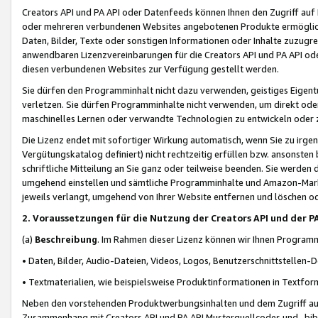
Creators API und PA API oder Datenfeeds können Ihnen den Zugriff auf D
oder mehreren verbundenen Websites angebotenen Produkte ermögliche
Daten, Bilder, Texte oder sonstigen Informationen oder Inhalte zuzugre
anwendbaren Lizenzvereinbarungen für die Creators API und PA API od
diesen verbundenen Websites zur Verfügung gestellt werden.
Sie dürfen den Programminhalt nicht dazu verwenden, geistiges Eigent
verletzen. Sie dürfen Programminhalte nicht verwenden, um direkt ode
maschinelles Lernen oder verwandte Technologien zu entwickeln oder zu
Die Lizenz endet mit sofortiger Wirkung automatisch, wenn Sie zu irg
Vergütungskatalog definiert) nicht rechtzeitig erfüllen bzw. ansonsten
schriftliche Mitteilung an Sie ganz oder teilweise beenden. Sie werden
umgehend einstellen und sämtliche Programminhalte und Amazon-Marke
jeweils verlangt, umgehend von Ihrer Website entfernen und löschen od
2. Voraussetzungen für die Nutzung der Creators API und der P
(a)
Beschreibung
. Im Rahmen dieser Lizenz können wir Ihnen Programmi
• Daten, Bilder, Audio-Dateien, Videos, Logos, Benutzerschnittstellen-
• Textmaterialien, wie beispielsweise Produktinformationen in Textfor
Neben den vorstehenden Produktwerbungsinhalten und dem Zugriff auf 
Zusammenhang mit Creators API und PA API Musterquellcodes und -bibli