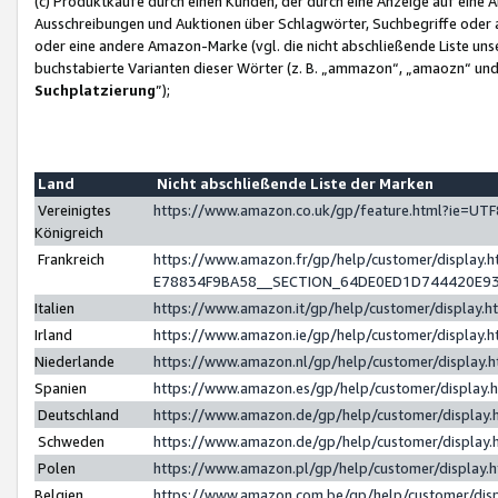
(c) Produktkäufe durch einen Kunden, der durch eine Anzeige auf eine 
Ausschreibungen und Auktionen über Schlagwörter, Suchbegriffe oder 
oder eine andere Amazon-Marke (vgl. die nicht abschließende Liste un
buchstabierte Varianten dieser Wörter (z. B. „ammazon“, „amaozn“ und „
Suchplatzierung
”);
Land
Nicht abschließende Liste der Marken
Vereinigtes
https://www.amazon.co.uk/gp/feature.html?ie=U
Königreich
Frankreich
https://www.amazon.fr/gp/help/customer/displa
E78834F9BA58__SECTION_64DE0ED1D744420E9
Italien
https://www.amazon.it/gp/help/customer/display
Irland
https://www.amazon.ie/gp/help/customer/displa
Niederlande
https://www.amazon.nl/gp/help/customer/display
Spanien
https://www.amazon.es/gp/help/customer/display
Deutschland
https://www.amazon.de/gp/help/customer/displa
Schweden
https://www.amazon.de/gp/help/customer/displa
Polen
https://www.amazon.pl/gp/help/customer/display
Belgien
https://www.amazon.com.be/gp/help/customer/d