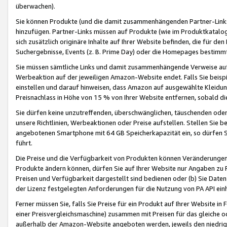
überwachen).
Sie können Produkte (und die damit zusammenhängenden Partner-Links)
hinzufügen. Partner-Links müssen auf Produkte (wie im Produktkatalog de
sich zusätzlich originäre Inhalte auf Ihrer Website befinden, die für 
Suchergebnisse, Events (z. B. Prime Day) oder die Homepages bestimmte
Sie müssen sämtliche Links und damit zusammenhängende Verweise auf z
Werbeaktion auf der jeweiligen Amazon-Website endet. Falls Sie beisp
einstellen und darauf hinweisen, dass Amazon auf ausgewählte Kleidun
Preisnachlass in Höhe von 15 % von Ihrer Website entfernen, sobald di
Sie dürfen keine unzutreffenden, überschwänglichen, täuschenden od
unsere Richtlinien, Werbeaktionen oder Preise aufstellen. Stellen Sie 
angebotenen Smartphone mit 64 GB Speicherkapazität ein, so dürfen S
führt.
Die Preise und die Verfügbarkeit von Produkten können Veränderungen 
Produkte ändern können, dürfen Sie auf Ihrer Website nur Angaben zu P
Preisen und Verfügbarkeit dargestellt sind bedienen oder (b) Sie Daten
der Lizenz festgelegten Anforderungen für die Nutzung von PA API einh
Ferner müssen Sie, falls Sie Preise für ein Produkt auf Ihrer Website in 
einer Preisvergleichsmaschine) zusammen mit Preisen für das gleiche o
außerhalb der Amazon-Website angeboten werden, jeweils den niedrigst