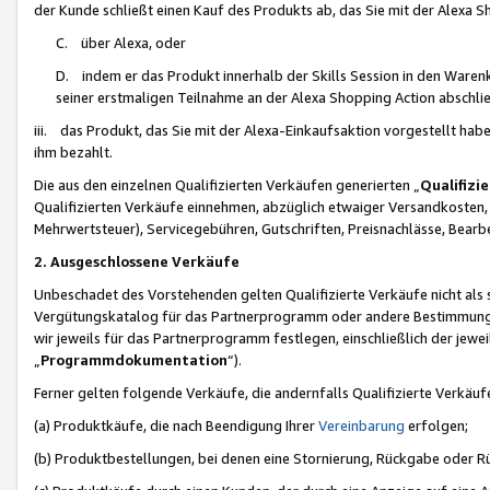
der Kunde schließt einen Kauf des Produkts ab, das Sie mit der Alexa 
C. über Alexa, oder
D. indem er das Produkt innerhalb der Skills Session in den Waren
seiner erstmaligen Teilnahme an der Alexa Shopping Action abschlie
iii. das Produkt, das Sie mit der Alexa-Einkaufsaktion vorgestellt ha
ihm bezahlt.
Die aus den einzelnen Qualifizierten Verkäufen generierten „
Qualifizi
Qualifizierten Verkäufe einnehmen, abzüglich etwaiger Versandkosten
Mehrwertsteuer), Servicegebühren, Gutschriften, Preisnachlässe, Bear
2. Ausgeschlossene Verkäufe
Unbeschadet des Vorstehenden gelten Qualifizierte Verkäufe nicht als
Vergütungskatalog für das Partnerprogramm oder andere Bestimmungen,
wir jeweils für das Partnerprogramm festlegen, einschließlich der jewe
„
Programmdokumentation
“).
Ferner gelten folgende Verkäufe, die andernfalls Qualifizierte Verkä
(a) Produktkäufe, die nach Beendigung Ihrer
Vereinbarung
erfolgen;
(b) Produktbestellungen, bei denen eine Stornierung, Rückgabe oder R