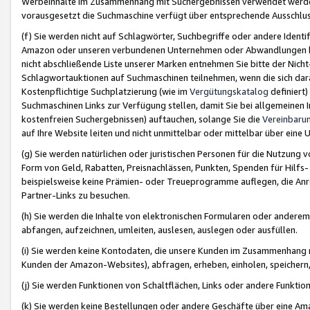
Werbeinhalte im Zusammenhang mit Suchergebnissen verwendet werden,
vorausgesetzt die Suchmaschine verfügt über entsprechende Ausschlu
(f) Sie werden nicht auf Schlagwörter, Suchbegriffe oder andere Ident
Amazon oder unseren verbundenen Unternehmen oder Abwandlungen bzw
nicht abschließende Liste unserer Marken entnehmen Sie bitte der Nich
Schlagwortauktionen auf Suchmaschinen teilnehmen, wenn die sich da
Kostenpflichtige Suchplatzierung (wie im
Vergütungskatalog
definiert
Suchmaschinen Links zur Verfügung stellen, damit Sie bei allgemeinen I
kostenfreien Suchergebnissen) auftauchen, solange Sie die
Vereinbaru
auf Ihre Website leiten und nicht unmittelbar oder mittelbar über eine
(g) Sie werden natürlichen oder juristischen Personen für die Nutzung 
Form von Geld, Rabatten, Preisnachlässen, Punkten, Spenden für Hilfs
beispielsweise keine Prämien- oder Treueprogramme auflegen, die Anrei
Partner-Links zu besuchen.
(h) Sie werden die Inhalte von elektronischen Formularen oder anderem M
abfangen, aufzeichnen, umleiten, auslesen, auslegen oder ausfüllen.
(i) Sie werden keine Kontodaten, die unsere Kunden im Zusammenhang 
Kunden der Amazon-Websites), abfragen, erheben, einholen, speichern,
(j) Sie werden Funktionen von Schaltflächen, Links oder andere Funkti
(k) Sie werden keine Bestellungen oder andere Geschäfte über eine Ama