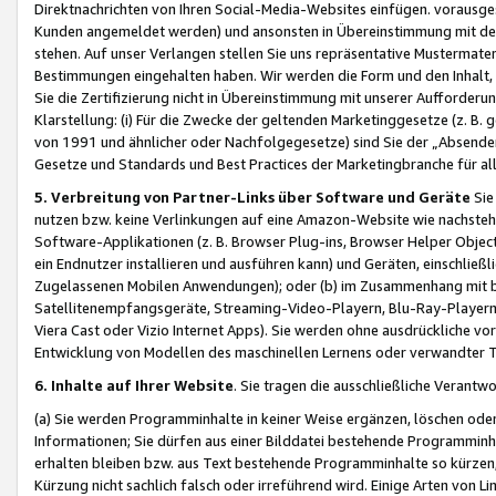
Direktnachrichten von Ihren Social-Media-Websites einfügen. vorausg
Kunden angemeldet werden) und ansonsten in Übereinstimmung mit der
stehen. Auf unser Verlangen stellen Sie uns repräsentative Mustermater
Bestimmungen eingehalten haben. Wir werden die Form und den Inhalt, di
Sie die Zertifizierung nicht in Übereinstimmung mit unserer Aufforderu
Klarstellung: (i) Für die Zwecke der geltenden Marketinggesetze (z. 
von 1991 und ähnlicher oder Nachfolgegesetze) sind Sie der „Absender“ j
Gesetze und Standards und Best Practices der Marketingbranche für 
5. Verbreitung von Partner-Links über Software und Geräte
Sie
nutzen bzw. keine Verlinkungen auf eine Amazon-Website wie nachsteh
Software-Applikationen (z. B. Browser Plug-ins, Browser Helper Objec
ein Endnutzer installieren und ausführen kann) und Geräten, einschlie
Zugelassenen Mobilen Anwendungen); oder (b) im Zusammenhang mit bzw.
Satellitenempfangsgeräte, Streaming-Video-Playern, Blu-Ray-Playern 
Viera Cast oder Vizio Internet Apps). Sie werden ohne ausdrückliche v
Entwicklung von Modellen des maschinellen Lernens oder verwandter 
6. Inhalte auf Ihrer Website
. Sie tragen die ausschließliche Verantwo
(a) Sie werden Programminhalte in keiner Weise ergänzen, löschen oder
Informationen; Sie dürfen aus einer Bilddatei bestehende Programminhal
erhalten bleiben bzw. aus Text bestehende Programminhalte so kürzen, 
Kürzung nicht sachlich falsch oder irreführend wird. Einige Arten von L