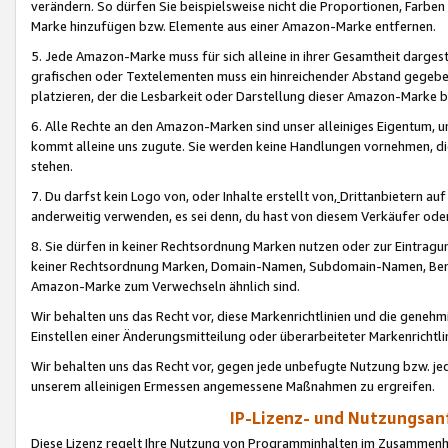
verändern. So dürfen Sie beispielsweise nicht die Proportionen, Farb
Marke hinzufügen bzw. Elemente aus einer Amazon-Marke entfernen.
5. Jede Amazon-Marke muss für sich alleine in ihrer Gesamtheit darge
grafischen oder Textelementen muss ein hinreichender Abstand gegebe
platzieren, der die Lesbarkeit oder Darstellung dieser Amazon-Marke b
6. Alle Rechte an den Amazon-Marken sind unser alleiniges Eigentum, 
kommt alleine uns zugute. Sie werden keine Handlungen vornehmen, 
stehen.
7. Du darfst kein Logo von, oder Inhalte erstellt von,
Drittanbietern au
anderweitig verwenden, es sei denn, du hast von diesem Verkäufer oder
8. Sie dürfen in keiner Rechtsordnung Marken nutzen oder zur Eintragu
keiner Rechtsordnung Marken, Domain-Namen, Subdomain-Namen, Benu
Amazon-Marke zum Verwechseln ähnlich sind.
Wir behalten uns das Recht vor, diese Markenrichtlinien und die gene
Einstellen einer Änderungsmitteilung oder überarbeiteter Markenricht
Wir behalten uns das Recht vor, gegen jede unbefugte Nutzung bzw. jede 
unserem alleinigen Ermessen angemessene Maßnahmen zu ergreifen.
IP-Lizenz- und Nutzungsan
Diese Lizenz regelt Ihre Nutzung von Programminhalten im Zusammen