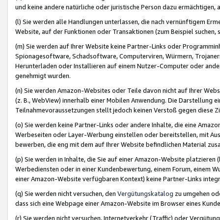
und keine andere natürliche oder juristische Person dazu ermächtigen, a
(l) Sie werden alle Handlungen unterlassen, die nach vernünftigem Erme
Website, auf der Funktionen oder Transaktionen (zum Beispiel suchen, s
(m) Sie werden auf Ihrer Website keine Partner-Links oder Programmin
Spionagesoftware, Schadsoftware, Computerviren, Würmern, Trojaner
Herunterladen oder Installieren auf einem Nutzer-Computer oder ande
genehmigt wurden.
(n) Sie werden Amazon-Websites oder Teile davon nicht auf Ihrer Websi
(z. B., WebView) innerhalb einer Mobilen Anwendung. Die Darstellung ein
Teilnahmevoraussetzungen stellt jedoch keinen Verstoß gegen diese Zif
(o) Sie werden keine Partner-Links oder andere Inhalte, die eine Am
Werbeseiten oder Layer-Werbung einstellen oder bereitstellen, mit Au
bewerben, die eng mit dem auf Ihrer Website befindlichen Material z
(p) Sie werden in Inhalte, die Sie auf einer Amazon-Website platzier
Werbediensten oder in einer Kundenbewertung, einem Forum, einem Wun
einer Amazon-Website verfügbaren Kontext) keine Partner-Links integr
(q) Sie werden nicht versuchen, den
Vergütungskatalog
zu umgehen oder
dass sich eine Webpage einer Amazon-Website im Browser eines Kunden 
(r) Sie werden nicht versuchen, Internetverkehr (Traffic) oder Vergü