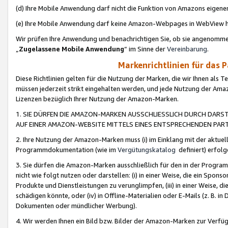
(d) Ihre Mobile Anwendung darf nicht die Funktion von Amazons eige
(e) Ihre Mobile Anwendung darf keine Amazon-Webpages in WebView 
Wir prüfen Ihre Anwendung und benachrichtigen Sie, ob sie angenomm
„
Zugelassene Mobile Anwendung
“ im Sinne der
Vereinbarung
.
Markenrichtlinien für das 
Diese Richtlinien gelten für die Nutzung der Marken, die wir Ihnen als 
müssen jederzeit strikt eingehalten werden, und jede Nutzung der Ama
Lizenzen bezüglich Ihrer Nutzung der Amazon-Marken.
1. SIE DÜRFEN DIE AMAZON-MARKEN AUSSCHLIESSLICH DURCH DARS
AUF EINER AMAZON-WEBSITE MITTELS EINES ENTSPRECHENDEN PART
2. Ihre Nutzung der Amazon-Marken muss (i) im Einklang mit der aktuells
Programmdokumentation (wie im
Vergütungskatalog
definiert) erfolg
3. Sie dürfen die Amazon-Marken ausschließlich für den in der Progr
nicht wie folgt nutzen oder darstellen: (i) in einer Weise, die ein Spo
Produkte und Dienstleistungen zu verunglimpfen, (iii) in einer Weise
schädigen könnte, oder (iv) in Offline-Materialien oder E-Mails (z. B.
Dokumenten oder mündlicher Werbung).
4. Wir werden Ihnen ein Bild bzw. Bilder der Amazon-Marken zur Verfüg