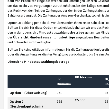
Kauf von Produkten eingelöst werden und unterliegen unseren Geschäf
uns das Recht vor, Vergütungen zurückzuhalten, bis der fällige Gesamt
das Recht vor, den Teil der Zahlungen, der den in der Zahlungstabelle 
Zahlungsart angibst. Die Zahlung per Amazon-Geschenkgutschein ist in
Option 3: Zahlung per Scheck.
Wir übersenden Ihnen einen Scheck in Höh
Sollten Sie sich für diese Option entscheiden, behalten wir uns das Rec
den in der
Übersicht Mindestauszahlungsbeträge
genannten Mindest
der
Übersicht Mindestauszahlungsbeträge
angegebene Bearbeitung
und Schweden nicht verfügbar.
Sollten Sie keine gültigen Informationen für die Zahlungsoption bereit
oder die Auszahlung verdienter Vergütung zurückhalten, bis Sie eine A
Übersicht Mindestauszahlungsbeträge
UK Maxium
UK
FR,
Minimum
un
Option 1 (Überweisung)
25£
25
£5,000
Option 2
25£
25
(Geschenkgutschein)