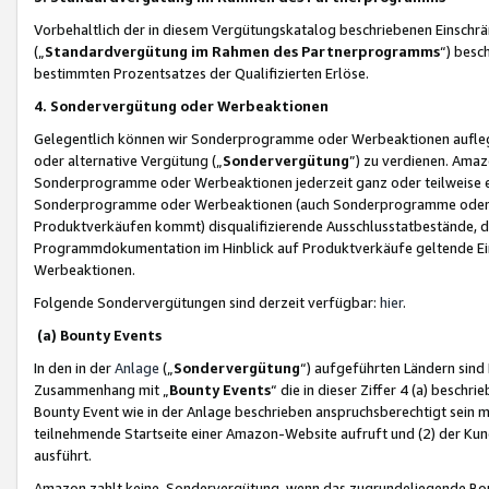
Vorbehaltlich der in diesem Vergütungskatalog beschriebenen Einschr
(„
Standardvergütung im Rahmen des Partnerprogramms
“) besc
bestimmten Prozentsatzes der Qualifizierten Erlöse.
4. Sondervergütung oder Werbeaktionen
Gelegentlich können wir Sonderprogramme oder Werbeaktionen auflegen,
oder alternative Vergütung („
Sondervergütung
”) zu verdienen. Amazo
Sonderprogramme oder Werbeaktionen jederzeit ganz oder teilweise einz
Sonderprogramme oder Werbeaktionen (auch Sonderprogramme oder We
Produktverkäufen kommt) disqualifizierende Ausschlusstatbestände, di
Programmdokumentation im Hinblick auf Produktverkäufe geltende E
Werbeaktionen.
Folgende Sondervergütungen sind derzeit verfügbar:
hier
.
(a) Bounty Events
In den in der
Anlage
(„
Sondervergütung
“) aufgeführten Ländern sind
Zusammenhang mit „
Bounty Events
“ die in dieser Ziffer 4 (a) besch
Bounty Event wie in der Anlage beschrieben anspruchsberechtigt sein mu
teilnehmende Startseite einer Amazon-Website aufruft und (2) der Kun
ausführt.
Amazon zahlt keine Sondervergütung, wenn das zugrundeliegende Boun