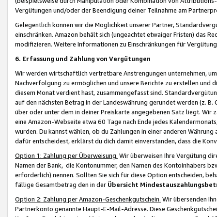
(beispielsweise durch Manipulation oder Kombination von Attributions-
Vergütungen und/oder der Beendigung deiner Teilnahme am Partnerp
Gelegentlich können wir die Möglichkeit unserer Partner, Standardv
einschränken. Amazon behält sich (ungeachtet etwaiger Fristen) das Re
modifizieren. Weitere Informationen zu Einschränkungen für Vergütung
6. Erfassung und Zahlung von Vergütungen
Wir werden wirtschaftlich vertretbare Anstrengungen unternehmen, um 
Nachverfolgung zu ermöglichen und unsere Berichte zu erstellen und di
diesem Monat verdient hast, zusammengefasst sind. Standardvergütung
auf den nächsten Betrag in der Landeswährung gerundet werden (z. B. C
über oder unter dem in deiner Preiskarte angegebenen Satz liegt. Wir
eine Amazon-Webseite etwa 60 Tage nach Ende jedes Kalendermonats, i
wurden. Du kannst wählen, ob du Zahlungen in einer anderen Währung
dafür entscheidest, erklärst du dich damit einverstanden, dass die K
Option 1: Zahlung per Überweisung.
Wir überweisen Ihre Vergütung dir
Namen der Bank, die Kontonummer, den Namen des Kontoinhabers bzw. a
erforderlich) nennen. Sollten Sie sich für diese Option entscheiden, be
fällige Gesamtbetrag den in der
Übersicht Mindestauszahlungsbet
Option 2: Zahlung per Amazon-Geschenkgutschein.
Wir übersenden Ihne
Partnerkonto genannte Haupt-E-Mail-Adresse. Diese Geschenkgutschei