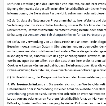
(c) für die Erstellung und das Einstellen von Inhalten, die auf Ihrer We
Eignung der jeweils dargestellten Inhalte (einschließlich sämtlicher 
Informationen, die Sie in einen Partner-Link aufnehmen oder mit diese
(d) dafür, dass die Nutzung der Programminhalte, Ihrer Website und des 
Verletzung oder missbräuchliche Ausübung unserer Rechte bzw. der Recht
Markenrechte, Datenschutzrechte, Veröffentlichungsrechte oder anderer
Einhaltung der
Amazon Anti-Fälschungsrichtlinien für das Partnerpro
(e) dafür, die Verwendung von Cookies, Pixeln und anderen Technologien
Besuchern gesammelten Daten in Übereinstimmung mit den geltenden Ge
und angemessen darzustellen und auf andere Weise die geltenden geset
in sonstiger Weise, einschließlich des ggf. anzuzeigenden Hinweises, d
Werbeanzeigen bereitstellen, von den Besuchern Ihrer Website unmitte
Cookies erkennen können und dafür, dass Sie Informationen über die v
Online-Werbung bereitstellen, soweit nach den anwendbaren gesetzlic
(f) für Ihre Nutzung, der Programminhalte und der Amazon-Marken, u
4. Werbeeinschränkungen.
Sie werden sich nicht an Werbe-, Market
Unternehmen oder in Verbindung mit einer Amazon-Website oder dem Pa
Vereinbarung
gestattet sind. Sie werden sich nicht an Werbeaktivitäten
Logos von uns oder unseren Partnern (einschließlich Amazon-Marken), 
E-Books, physischen Postsendungen, physischen Dokumenten oder in 