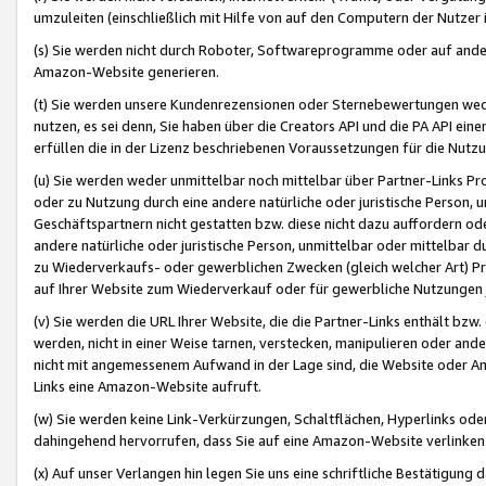
umzuleiten (einschließlich mit Hilfe von auf den Computern der Nutzer i
(s) Sie werden nicht durch Roboter, Softwareprogramme oder auf andere
Amazon-Website generieren.
(t) Sie werden unsere Kundenrezensionen oder Sternebewertungen wed
nutzen, es sei denn, Sie haben über die Creators API und die PA API e
erfüllen die in der Lizenz beschriebenen Voraussetzungen für die Nutzu
(u) Sie werden weder unmittelbar noch mittelbar über Partner-Links P
oder zu Nutzung durch eine andere natürliche oder juristische Person,
Geschäftspartnern nicht gestatten bzw. diese nicht dazu auffordern od
andere natürliche oder juristische Person, unmittelbar oder mittelbar
zu Wiederverkaufs- oder gewerblichen Zwecken (gleich welcher Art) 
auf Ihrer Website zum Wiederverkauf oder für gewerbliche Nutzungen 
(v) Sie werden die URL Ihrer Website, die die Partner-Links enthält b
werden, nicht in einer Weise tarnen, verstecken, manipulieren oder and
nicht mit angemessenem Aufwand in der Lage sind, die Website oder A
Links eine Amazon-Website aufruft.
(w) Sie werden keine Link-Verkürzungen, Schaltflächen, Hyperlinks ode
dahingehend hervorrufen, dass Sie auf eine Amazon-Website verlinken
(x) Auf unser Verlangen hin legen Sie uns eine schriftliche Bestätigung