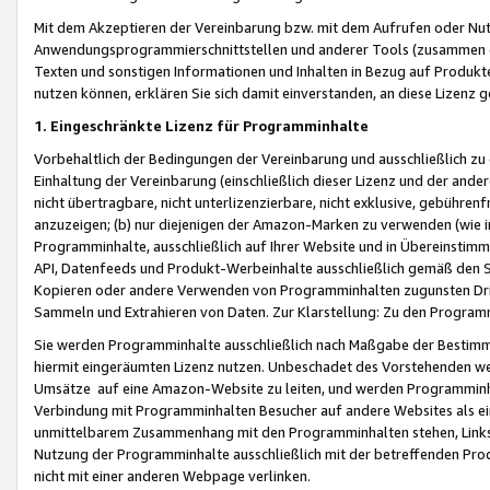
Mit dem Akzeptieren der Vereinbarung bzw. mit dem Aufrufen oder Nutz
Anwendungsprogrammierschnittstellen und anderer Tools (zusammen die
Texten und sonstigen Informationen und Inhalten in Bezug auf Produkte
nutzen können, erklären Sie sich damit einverstanden, an diese Lizenz 
1. Eingeschränkte Lizenz für Programminhalte
Vorbehaltlich der Bedingungen der Vereinbarung und ausschließlich z
Einhaltung der Vereinbarung (einschließlich dieser Lizenz und der ande
nicht übertragbare, nicht unterlizenzierbare, nicht exklusive, gebühren
anzuzeigen; (b) nur diejenigen der Amazon-Marken zu verwenden (wie in 
Programminhalte, ausschließlich auf Ihrer Website und in Übereinstimmu
API, Datenfeeds und Produkt-Werbeinhalte ausschließlich gemäß den Spe
Kopieren oder andere Verwenden von Programminhalten zugunsten Dri
Sammeln und Extrahieren von Daten. Zur Klarstellung: Zu den Program
Sie werden Programminhalte ausschließlich nach Maßgabe der Besti
hiermit eingeräumten Lizenz nutzen. Unbeschadet des Vorstehenden we
Umsätze auf eine Amazon-Website zu leiten, und werden Programminhal
Verbindung mit Programminhalten Besucher auf andere Websites als ein
unmittelbarem Zusammenhang mit den Programminhalten stehen, Links z
Nutzung der Programminhalte ausschließlich mit der betreffenden Pr
nicht mit einer anderen Webpage verlinken.