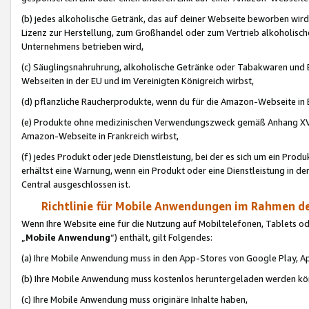
(b) jedes alkoholische Getränk, das auf deiner Webseite beworben wird
Lizenz zur Herstellung, zum Großhandel oder zum Vertrieb alkoholisch
Unternehmens betrieben wird,
(c) Säuglingsnahruhrung, alkoholische Getränke oder Tabakwaren und E
Webseiten in der EU und im Vereinigten Königreich wirbst,
(d) pflanzliche Raucherprodukte, wenn du für die Amazon-Webseite in B
(e) Produkte ohne medizinischen Verwendungszweck gemäß Anhang XVI 
Amazon-Webseite in Frankreich wirbst,
(f) jedes Produkt oder jede Dienstleistung, bei der es sich um ein Prod
erhältst eine Warnung, wenn ein Produkt oder eine Dienstleistung in de
Central ausgeschlossen ist.
Richtlinie für Mobile Anwendungen im Rahmen de
Wenn Ihre Website eine für die Nutzung auf Mobiltelefonen, Tablets 
„
Mobile Anwendung
“) enthält, gilt Folgendes:
(a) Ihre Mobile Anwendung muss in den App-Stores von Google Play, A
(b) Ihre Mobile Anwendung muss kostenlos heruntergeladen werden könn
(c) Ihre Mobile Anwendung muss originäre Inhalte haben,