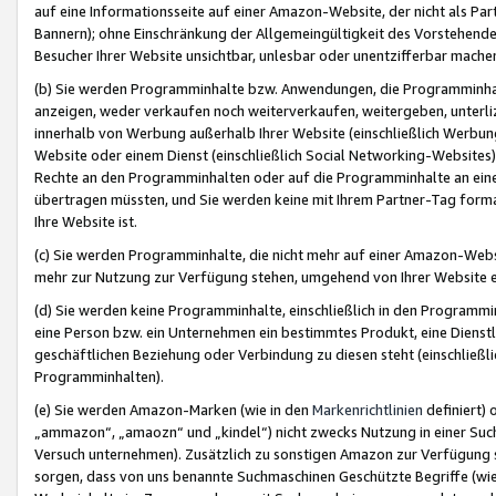
auf eine Informationsseite auf einer Amazon-Website, der nicht als Part
Bannern); ohne Einschränkung der Allgemeingültigkeit des Vorstehende
Besucher Ihrer Website unsichtbar, unlesbar oder unentzifferbar mache
(b) Sie werden Programminhalte bzw. Anwendungen, die Programminhalt
anzeigen, weder verkaufen noch weiterverkaufen, weitergeben, unterli
innerhalb von Werbung außerhalb Ihrer Website (einschließlich Werbun
Website oder einem Dienst (einschließlich Social Networking-Website
Rechte an den Programminhalten oder auf die Programminhalte an eine a
übertragen müssten, und Sie werden keine mit Ihrem Partner-Tag formati
Ihre Website ist.
(c) Sie werden Programminhalte, die nicht mehr auf einer Amazon-Websit
mehr zur Nutzung zur Verfügung stehen, umgehend von Ihrer Website e
(d) Sie werden keine Programminhalte, einschließlich in den Programmin
eine Person bzw. ein Unternehmen ein bestimmtes Produkt, eine Dienstle
geschäftlichen Beziehung oder Verbindung zu diesen steht (einschließli
Programminhalten).
(e) Sie werden Amazon-Marken (wie in den
Markenrichtlinien
definiert) 
„ammazon“, „amaozn“ und „kindel“) nicht zwecks Nutzung in einer Suc
Versuch unternehmen). Zusätzlich zu sonstigen Amazon zur Verfügung 
sorgen, dass von uns benannte Suchmaschinen Geschützte Begriffe (wie 