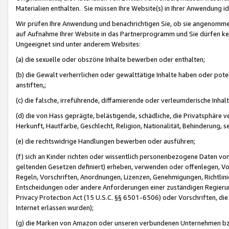
Materialien enthalten. Sie müssen Ihre Website(s) in Ihrer Anwendung ide
Wir prüfen Ihre Anwendung und benachrichtigen Sie, ob sie angenommen
auf Aufnahme Ihrer Website in das Partnerprogramm und Sie dürfen kei
Ungeeignet sind unter anderem Websites:
(a) die sexuelle oder obszöne Inhalte bewerben oder enthalten;
(b) die Gewalt verherrlichen oder gewalttätige Inhalte haben oder pot
anstiften,;
(c) die falsche, irreführende, diffamierende oder verleumderische Inha
(d) die von Hass geprägte, belästigende, schädliche, die Privatsphäre v
Herkunft, Hautfarbe, Geschlecht, Religion, Nationalität, Behinderung, 
(e) die rechtswidrige Handlungen bewerben oder ausführen;
(f) sich an Kinder richten oder wissentlich personenbezogene Daten vo
geltenden Gesetzen definiert) erheben, verwenden oder offenlegen, Vo
Regeln, Vorschriften, Anordnungen, Lizenzen, Genehmigungen, Richtlini
Entscheidungen oder andere Anforderungen einer zuständigen Regierung
Privacy Protection Act (15 U.S.C. §§ 6501-6506) oder Vorschriften, di
Internet erlassen wurden);
(g) die Marken von Amazon oder unseren verbundenen Unternehmen b