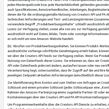
jeden Musterquellcode bzw. jede Musterbibliothek geltenden gesonder
auch Spezifikationen, Benutzerhandbücher, Anleitungen, Begleitmaterial
denen die für die ordnungsgemäße Nutzung von Creators API und PA A
technischen Anforderungen und Test- und Leistungskriterien (zusammen
verwendete Begriff „Produktwerbungsinhalte“ schließt ausdrücklich al
Lizenz zur Verfügung stellen, sowie alle von uns zur Verfügung gestel
ausdrücklich nicht auf Daten, Bilder, Texte oder sonstige Informatione
es sich nicht um eine Amazon-Website handelt.
(b) Abrufen von Produktwerbungsinhalten. Sie können Produkt-Werbein
ausdrückliche vorherige schriftliche Genehmigung erteilt haben, könn
wir über die Creators API Feeds zur Verfügung stellen. Wenn Sie Produk
Nutzung von Datenfeeds dieser Lizenz. Sie erkennen an, dass wir Creat
API oder Datenfeeds jederzeit ändern, auslaufen lassen oder neu veröffe
Verantwortung liegt, sicherzustellen, dass Ihr Zugriff auf die und Ihr
jeweiligen Zeitpunkt aktuellen Anforderungen (einschließlich dieser Liz
Zur Identifizierung Ihres Kontos und zum Stellen von Anfragen an Crea
Schlüssel und einem privaten Schlüssel (jedes Schlüsselpaar eine „Kon
Rahmen des Amazon-Partnerprogramms zugeteilte Partner-ID oder ein
Kontokennungen über den Creators API und PA API Kontoerstellungspro
Um Programmwerbeinhalte über die Creators API Dienste zu erhalten, m