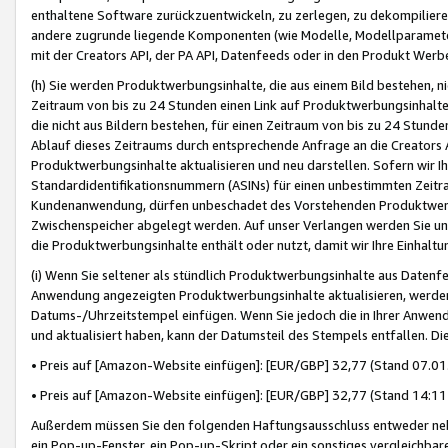
enthaltene Software zurückzuentwickeln, zu zerlegen, zu dekompilier
andere zugrunde liegende Komponenten (wie Modelle, Modellparameter
mit der Creators API, der PA API, Datenfeeds oder in den Produkt Werb
(h) Sie werden Produktwerbungsinhalte, die aus einem Bild bestehen, ni
Zeitraum von bis zu 24 Stunden einen Link auf Produktwerbungsinhalte
die nicht aus Bildern bestehen, für einen Zeitraum von bis zu 24 Stund
Ablauf dieses Zeitraums durch entsprechende Anfrage an die Creators 
Produktwerbungsinhalte aktualisieren und neu darstellen. Sofern wir Ih
Standardidentifikationsnummern (ASINs) für einen unbestimmten Zeitra
Kundenanwendung, dürfen unbeschadet des Vorstehenden Produktwerbu
Zwischenspeicher abgelegt werden. Auf unser Verlangen werden Sie un
die Produktwerbungsinhalte enthält oder nutzt, damit wir Ihre Einhalt
(i) Wenn Sie seltener als stündlich Produktwerbungsinhalte aus Datenfe
Anwendung angezeigten Produktwerbungsinhalte aktualisieren, werden 
Datums-/Uhrzeitstempel einfügen. Wenn Sie jedoch die in Ihrer Anwe
und aktualisiert haben, kann der Datumsteil des Stempels entfallen. Dies
• Preis auf [Amazon-Website einfügen]: [EUR/GBP] 32,77 (Stand 07.01.
• Preis auf [Amazon-Website einfügen]: [EUR/GBP] 32,77 (Stand 14:11 
Außerdem müssen Sie den folgenden Haftungsausschluss entweder neb
ein Pop-up-Fenster, ein Pop-up-Skript oder ein sonstiges vergleichba