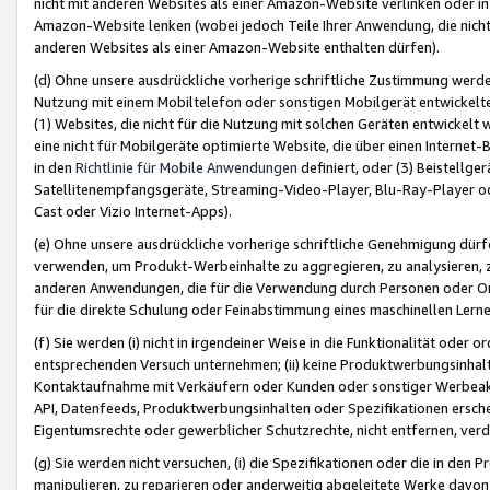
nicht mit anderen Websites als einer Amazon-Website verlinken oder i
Amazon-Website lenken (wobei jedoch Teile Ihrer Anwendung, die nich
anderen Websites als einer Amazon-Website enthalten dürfen).
(d) Ohne unsere ausdrückliche vorherige schriftliche Zustimmung werd
Nutzung mit einem Mobiltelefon oder sonstigen Mobilgerät entwickelt
(1) Websites, die nicht für die Nutzung mit solchen Geräten entwickelt
eine nicht für Mobilgeräte optimierte Website, die über einen Interne
in den
Richtlinie für Mobile Anwendungen
definiert, oder (3) Beistellge
Satellitenempfangsgeräte, Streaming-Video-Player, Blu-Ray-Player ode
Cast oder Vizio Internet-Apps).
(e) Ohne unsere ausdrückliche vorherige schriftliche Genehmigung dürfe
verwenden, um Produkt-Werbeinhalte zu aggregieren, zu analysieren, 
anderen Anwendungen, die für die Verwendung durch Personen oder Or
für die direkte Schulung oder Feinabstimmung eines maschinellen Lern
(f) Sie werden (i) nicht in irgendeiner Weise in die Funktionalität ode
entsprechenden Versuch unternehmen; (ii) keine Produktwerbungsinha
Kontaktaufnahme mit Verkäufern oder Kunden oder sonstiger Werbeaktiv
API, Datenfeeds, Produktwerbungsinhalten oder Spezifikationen erschei
Eigentumsrechte oder gewerblicher Schutzrechte, nicht entfernen, verd
(g) Sie werden nicht versuchen, (i) die Spezifikationen oder die in de
manipulieren, zu reparieren oder anderweitig abgeleitete Werke davon z