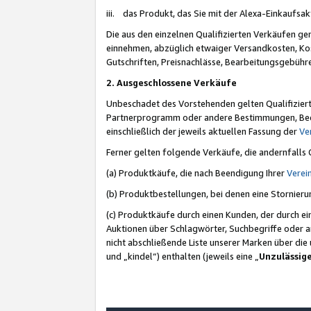
iii. das Produkt, das Sie mit der Alexa-Einkaufsa
Die aus den einzelnen Qualifizierten Verkäufen gen
einnehmen, abzüglich etwaiger Versandkosten, Ko
Gutschriften, Preisnachlässe, Bearbeitungsgebühr
2. Ausgeschlossene Verkäufe
Unbeschadet des Vorstehenden gelten Qualifiziert
Partnerprogramm oder andere Bestimmungen, Beding
einschließlich der jeweils aktuellen Fassung der
Ve
Ferner gelten folgende Verkäufe, die andernfalls
(a) Produktkäufe, die nach Beendigung Ihrer
Verei
(b) Produktbestellungen, bei denen eine Stornier
(c) Produktkäufe durch einen Kunden, der durch e
Auktionen über Schlagwörter, Suchbegriffe oder a
nicht abschließende Liste unserer Marken über di
und „kindel“) enthalten (jeweils eine „
Unzulässig