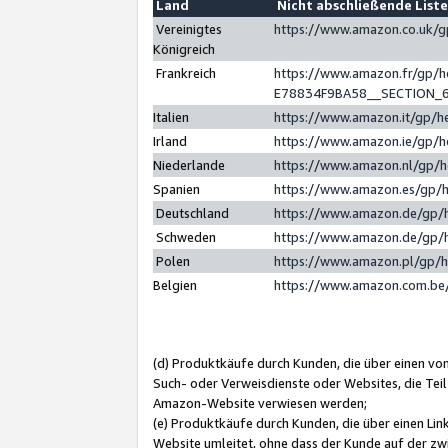
Land
Nicht abschließende List
Vereinigtes
https://www.amazon.co.uk/
Königreich
Frankreich
https://www.amazon.fr/gp/
E78834F9BA58__SECTION_
Italien
https://www.amazon.it/gp/h
Irland
https://www.amazon.ie/gp/
Niederlande
https://www.amazon.nl/gp/
Spanien
https://www.amazon.es/gp/
Deutschland
https://www.amazon.de/gp/
Schweden
https://www.amazon.de/gp/
Polen
https://www.amazon.pl/gp/
Belgien
https://www.amazon.com.be
(d) Produktkäufe durch Kunden, die über einen vo
Such- oder Verweisdienste oder Websites, die Teil
Amazon-Website verwiesen werden;
(e) Produktkäufe durch Kunden, die über einen Li
Website umleitet, ohne dass der Kunde auf der zw