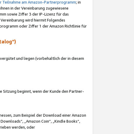
ur Teilnahme am Amazon-Partnerprogramm
; in
 ihnen in der Vereinbarung zugewiesene
m sowie Ziffer 3 der IP-Lizenz für das
 Vereinbarung wird hiermit Folgendes
programm oder Ziffer 1 der Amazon Richtlinie für
talog“)
ergütet und liegen (vorbehaltlich der in diesem
i die Sitzung beginnt, wenn der Kunde den Partner-
Ermessen, zum Beispiel der Download einer Amazon
 Downloads“, „Amazon Coin“, „Kindle Books“,
trieben werden, oder