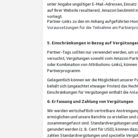
unter Angabe ungültiger E-Mail-Adressen, Einsatz
auf Ihrer Website resultieren). Amazon bestimmt i
vorliegt.
Partner-Links zu den im Anhang aufgeführten Hom
Voraussetzungen für die Teilnahme am Partnerp
5. Einschränkungen in Bezug auf Vergütunge
Partner-Tags sollten nur verwendet werden, um von 
versuchst, Vergütungen sowohl vom Amazon Partn
oder Kombination von Attributions-Links), könne
Partnerprogramm.
Gelegentlich können wir die Möglichkeit unsere
behält sich (ungeachtet etwaiger Fristen) das Rec
Einschränkungen für Vergütungen enthält die
Anla
6. Erfassung und Zahlung von Vergütungen
Wir werden wirtschaftlich vertretbare Anstrengu
ermöglichen und unsere Berichte zu erstellen und 
zusammengefasst sind. Standardvergütungen und s
gerundet werden (z. B. Cent für USD), können dazu
zahlen Standardvergütungen und spezielle Vergüt