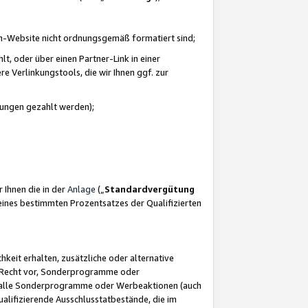
azon-Website nicht ordnungsgemäß formatiert sind;
, oder über einen Partner-Link in einer
e Verlinkungstools, die wir Ihnen ggf. zur
ütungen gezahlt werden);
 Ihnen die in der
Anlage
(„
Standardvergütung
ines bestimmten Prozentsatzes der Qualifizierten
eit erhalten, zusätzliche oder alternative
as Recht vor, Sonderprogramme oder
für alle Sonderprogramme oder Werbeaktionen (auch
lifizierende Ausschlusstatbestände, die im