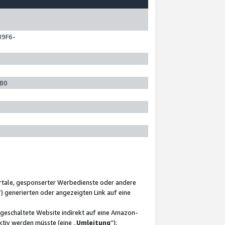
89F6-
280
ortale, gesponserter Werbedienste oder andere
“) generierten oder angezeigten Link auf eine
ngeschaltete Website indirekt auf eine Amazon-
ktiv werden müsste (eine „
Umleitung
“);