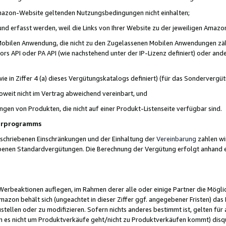
 Amazon-Website geltenden Nutzungsbedingungen nicht einhalten;
t und erfasst werden, weil die Links von Ihrer Website zu der jeweiligen Am
 Mobilen Anwendung, die nicht zu den Zugelassenen Mobilen Anwendungen zählt
s API oder PA API (wie nachstehend unter der IP-Lizenz definiert) oder ander
ie in Ziffer 4 (a) dieses Vergütungskatalogs definiert) (für das Sonderverg
weit nicht im Vertrag abweichend vereinbart, und
ngen von Produkten, die nicht auf einer Produkt-Listenseite verfügbar sind.
nerprogramms
eschriebenen Einschränkungen und der Einhaltung der
Vereinbarung
zahlen wir
ebenen Standardvergütungen. Die Berechnung der Vergütung erfolgt anhand e
beaktionen auflegen, im Rahmen derer alle oder einige Partner die Möglichk
Amazon behält sich (ungeachtet in dieser Ziffer ggf. angegebener Fristen) d
ustellen oder zu modifizieren. Sofern nichts anderes bestimmt ist, gelten 
s nicht um Produktverkäufe geht/nicht zu Produktverkäufen kommt) disqua