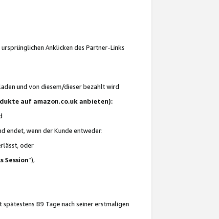
 ursprünglichen Anklicken des Partner-Links
laden und von diesem/dieser bezahlt wird
rodukte auf amazon.co.uk anbieten):
d
 und endet, wenn der Kunde entweder:
erlässt, oder
ls Session
“),
t spätestens 89 Tage nach seiner erstmaligen