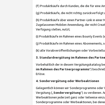
(f) Produktkäufe durch Kunden, die die für eine
(g) Produktkäufe, die nicht richtig zurückverfolg
(h) Produktkäufe über einen Partner-Link in einer
Zugelassenen Mobilen Anwendung, der nicht Creator
Verfügung stellen, nutzt;
(i) Produktkäufe im Rahmen eines Bounty Events (w
(j) Produktkäufe im Rahmen eines Abonnements, so
(k) alle Vorabveröffentlichungen oder Vorbestellu
3. Standardvergütung im Rahmen des Part
Vorbehaltlich der in diesem Vergütungskatalog b
im Rahmen des Partnerprogramms
“) beschri
Erlöse.
4. Sondervergütung oder Werbeaktionen
Gelegentlich können wir Sonderprogramme oder Wer
Vergütung („
Sondervergütung
”) zu verdienen. 
Werbeaktionen jederzeit ganz oder teilweise einz
Sonderprogramme oder Werbeaktionen, bei denen e