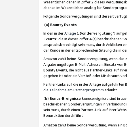
Wesentlichen denen in Ziffer 2 dieses Vergütung
ebenso im Wesentlichen analog für Sonderprogr
Folgende Sondervergütungen sind derzeit verfüg
(a) Bounty Events
In den in der
Anlage
(„
Sondervergütung
“) aufge
Events
“ die in dieser Ziffer 4 (a) beschriebenen 
anspruchsberechtigt sein muss, durch Anklicken ei
der Kunde in der entsprechenden Sitzung die in d
Amazon zahlt keine Sondervergütung, wenn das z
Angabe ungültiger E-Mail-Adressen, Einsatz von B
Bounty Events, die nicht aus Partner-Links auf Ihre
gegeben ist oder ein Verstoß oder Missbrauch vorl
Partner-Links auf die in der Anlage aufgeführte
die Teilnahme am Partnerprogramm
erlaubt.
(b) Bonus-Ereignisse
Bonusereignisse sind in au
beschriebenen Sondervergütungen in Verbindung m
sein muss, durch einen Partner-Link auf Ihrer We
Bonusaktion durchführt.
Amazon zahlt keine Sondervergütung, wenn ein Bon