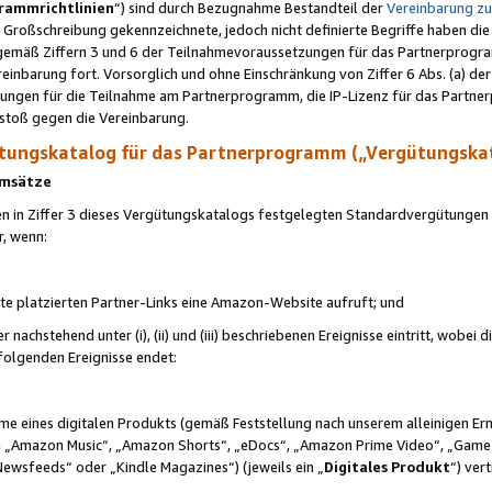
rammrichtlinien
“) sind durch Bezugnahme Bestandteil der
Vereinbarung z
Großschreibung gekennzeichnete, jedoch nicht definierte Begriffe haben die
 gemäß Ziffern 3 und 6 der Teilnahmevoraussetzungen für das Partnerprogram
nbarung fort. Vorsorglich und ohne Einschränkung von Ziffer 6 Abs. (a) der
ungen für die Teilnahme am Partnerprogramm, die IP-Lizenz für das Partner
rstoß gegen die Vereinbarung.
ungskatalog für das Partnerprogramm („Vergütungska
 Umsätze
n in Ziffer 3 dieses Vergütungskatalogs festgelegten Standardvergütungen v
r, wenn:
ite platzierten Partner-Links eine Amazon-Website aufruft; und
r nachstehend unter (i), (ii) und (iii) beschriebenen Ereignisse eintritt, wobe
 folgenden Ereignisse endet:
hme eines digitalen Produkts (gemäß Feststellung nach unserem alleinigen 
 „Amazon Music“, „Amazon Shorts“, „eDocs“, „Amazon Prime Video“, „Game
Newsfeeds“ oder „Kindle Magazines“) (jeweils ein „
Digitales Produkt
“) ver