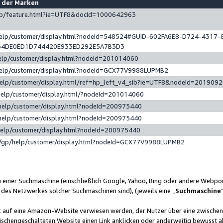
e der Marken
gp/feature.html?ie=UTF8&docId=1000642963
help/customer/display.html?nodeId=548524#GUID-602FA6E8-D724-4317-
64DE0ED1D744420E933ED292E5A7B3D3
elp/customer/display.html?nodeId=201014060
help/customer/display.html?nodeId=GCX77V9988LUPMB2
help/customer/display.html/ref=hp_left_v4_sib?ie=UTF8&nodeId=201909
help/customer/display.html/?nodeId=201014060
help/customer/display.html?nodeId=200975440
help/customer/display.html?nodeId=200975440
help/customer/display.html?nodeId=200975440
/gp/help/customer/display.html?nodeId=GCX77V9988LUPMB2
n einer Suchmaschine (einschließlich Google, Yahoo, Bing oder andere Webp
 des Netzwerkes solcher Suchmaschinen sind), (jeweils eine „
Suchmaschine
nk auf eine Amazon-Website verwiesen werden, der Nutzer über eine zwische
ischengeschalteten Website einen Link anklicken oder anderweitig bewusst a