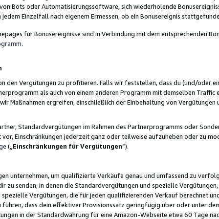
 von Bots oder Automatisierungssoftware, sich wiederholende Bonusereignisse
n jedem Einzelfall nach eigenem Ermessen, ob ein Bonusereignis stattgefund
epages für Bonusereignisse sind in Verbindung mit dem entsprechenden Bonu
rogramm
.
n
den Vergütungen zu profitieren. Falls wir feststellen, dass du (und/oder ein
erprogramm als auch von einem anderen Programm mit demselben Traffic ei
n wir Maßnahmen ergreifen, einschließlich der Einbehaltung von Vergütunge
r Partner, Standardvergütungen im Rahmen des Partnerprogramms oder Sonde
ht vor, Einschränkungen jederzeit ganz oder teilweise aufzuheben oder zu mod
ge
(„
Einschränkungen für Vergütungen
“).
ngen unternehmen, um qualifizierte Verkäufe genau und umfassend zu verfol
dir zu senden, in denen die Standardvergütungen und spezielle Vergütungen, 
pezielle Vergütungen, die für jeden qualifizierenden Verkauf berechnet un
 führen, dass dein effektiver Provisionssatz geringfügig über oder unter dem
ungen in der Standardwährung für eine Amazon-Webseite etwa 60 Tage nach