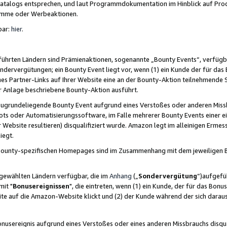
skatalogs entsprechen, und laut Programmdokumentation im Hinblick auf Pr
amme oder Werbeaktionen.
bar:
hier
.
führten Ländern sind Prämienaktionen, sogenannte „Bounty Events“, verfügb
Sondervergütungen; ein Bounty Event liegt vor, wenn (1) ein Kunde der für da
nes Partner-Links auf Ihrer Website eine an der Bounty-Aktion teilnehmende 
er Anlage beschriebene Bounty-Aktion ausführt.
ugrundeliegende Bounty Event aufgrund eines Verstoßes oder anderen Miss
ots oder Automatisierungssoftware, im Falle mehrerer Bounty Events einer e
r Website resultieren) disqualifiziert wurde. Amazon legt im alleinigen Ermess
iegt.
n Bounty-spezifischen Homepages sind im Zusammenhang mit dem jeweiligen
sgewählten Ländern verfügbar, die im
Anhang
(„
Sondervergütung
“)aufgefüh
it "
Bonusereignissen
", die eintreten, wenn (1) ein Kunde, der für das Bon
bsite auf die Amazon-Website klickt und (2) der Kunde während der sich dar
usereignis aufgrund eines Verstoßes oder eines anderen Missbrauchs disqua