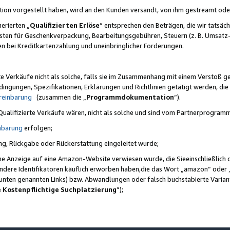
ktion vorgestellt haben, wird an den Kunden versandt, von ihm gestreamt od
erierten „
Qualifizierten Erlöse
“ entsprechen den Beträgen, die wir tatsäch
sten für Geschenkverpackung, Bearbeitungsgebühren, Steuern (z. B. Umsatz-
en bei Kreditkartenzahlung und uneinbringlicher Forderungen.
e Verkäufe nicht als solche, falls sie im Zusammenhang mit einem Verstoß 
ungen, Spezifikationen, Erklärungen und Richtlinien getätigt werden, die 
reinbarung
(zusammen die „
Programmdokumentation
“).
 Qualifizierte Verkäufe wären, nicht als solche und sind vom Partnerprogra
nbarung
erfolgen;
ung, Rückgabe oder Rückerstattung eingeleitet wurde;
ine Anzeige auf eine Amazon-Website verwiesen wurde, die Sieeinschließlich
ndere Identifikatoren käuflich erworben haben,die das Wort „amazon“ oder 
e unten genannten Links) bzw. Abwandlungen oder falsch buchstabierte Varia
e Kostenpflichtige Suchplatzierung
”);