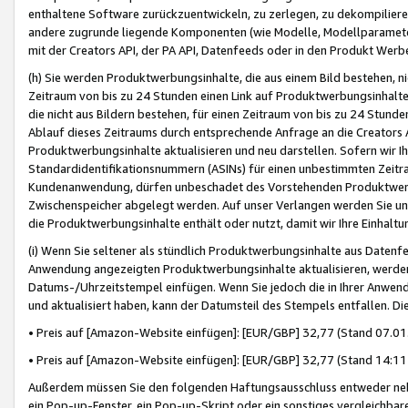
enthaltene Software zurückzuentwickeln, zu zerlegen, zu dekompilier
andere zugrunde liegende Komponenten (wie Modelle, Modellparameter
mit der Creators API, der PA API, Datenfeeds oder in den Produkt Werb
(h) Sie werden Produktwerbungsinhalte, die aus einem Bild bestehen, ni
Zeitraum von bis zu 24 Stunden einen Link auf Produktwerbungsinhalte
die nicht aus Bildern bestehen, für einen Zeitraum von bis zu 24 Stund
Ablauf dieses Zeitraums durch entsprechende Anfrage an die Creators 
Produktwerbungsinhalte aktualisieren und neu darstellen. Sofern wir Ih
Standardidentifikationsnummern (ASINs) für einen unbestimmten Zeitra
Kundenanwendung, dürfen unbeschadet des Vorstehenden Produktwerbu
Zwischenspeicher abgelegt werden. Auf unser Verlangen werden Sie un
die Produktwerbungsinhalte enthält oder nutzt, damit wir Ihre Einhalt
(i) Wenn Sie seltener als stündlich Produktwerbungsinhalte aus Datenfe
Anwendung angezeigten Produktwerbungsinhalte aktualisieren, werden 
Datums-/Uhrzeitstempel einfügen. Wenn Sie jedoch die in Ihrer Anwe
und aktualisiert haben, kann der Datumsteil des Stempels entfallen. Dies
• Preis auf [Amazon-Website einfügen]: [EUR/GBP] 32,77 (Stand 07.01.
• Preis auf [Amazon-Website einfügen]: [EUR/GBP] 32,77 (Stand 14:11 
Außerdem müssen Sie den folgenden Haftungsausschluss entweder neb
ein Pop-up-Fenster, ein Pop-up-Skript oder ein sonstiges vergleichba