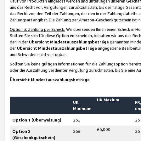
Kauf von Produkten eingelöst werden und unterliegen unseren Geschäf
uns das Recht vor, Vergütungen zurückzuhalten, bis der fällige Gesamt
das Recht vor, den Teil der Zahlungen, der den in der Zahlungstabelle 
Zahlungsart angibst. Die Zahlung per Amazon-Geschenkgutschein ist in
Option 3: Zahlung per Scheck.
Wir übersenden Ihnen einen Scheck in Höh
Sollten Sie sich für diese Option entscheiden, behalten wir uns das Rec
den in der
Übersicht Mindestauszahlungsbeträge
genannten Mindest
der
Übersicht Mindestauszahlungsbeträge
angegebene Bearbeitung
und Schweden nicht verfügbar.
Sollten Sie keine gültigen Informationen für die Zahlungsoption bereit
oder die Auszahlung verdienter Vergütung zurückhalten, bis Sie eine A
Übersicht Mindestauszahlungsbeträge
UK Maxium
UK
FR,
Minimum
un
Option 1 (Überweisung)
25£
25
£5,000
Option 2
25£
25
(Geschenkgutschein)