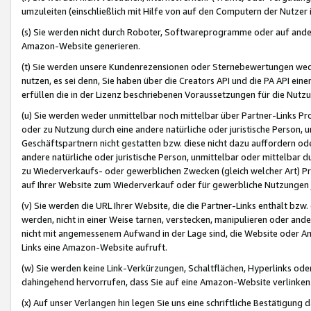
umzuleiten (einschließlich mit Hilfe von auf den Computern der Nutzer i
(s) Sie werden nicht durch Roboter, Softwareprogramme oder auf andere
Amazon-Website generieren.
(t) Sie werden unsere Kundenrezensionen oder Sternebewertungen wed
nutzen, es sei denn, Sie haben über die Creators API und die PA API e
erfüllen die in der Lizenz beschriebenen Voraussetzungen für die Nutzu
(u) Sie werden weder unmittelbar noch mittelbar über Partner-Links P
oder zu Nutzung durch eine andere natürliche oder juristische Person,
Geschäftspartnern nicht gestatten bzw. diese nicht dazu auffordern od
andere natürliche oder juristische Person, unmittelbar oder mittelbar
zu Wiederverkaufs- oder gewerblichen Zwecken (gleich welcher Art) 
auf Ihrer Website zum Wiederverkauf oder für gewerbliche Nutzungen 
(v) Sie werden die URL Ihrer Website, die die Partner-Links enthält b
werden, nicht in einer Weise tarnen, verstecken, manipulieren oder and
nicht mit angemessenem Aufwand in der Lage sind, die Website oder A
Links eine Amazon-Website aufruft.
(w) Sie werden keine Link-Verkürzungen, Schaltflächen, Hyperlinks ode
dahingehend hervorrufen, dass Sie auf eine Amazon-Website verlinken
(x) Auf unser Verlangen hin legen Sie uns eine schriftliche Bestätigung