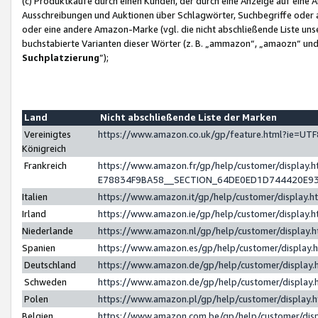
(c) Produktkäufe durch einen Kunden, der durch eine Anzeige auf eine 
Ausschreibungen und Auktionen über Schlagwörter, Suchbegriffe oder 
oder eine andere Amazon-Marke (vgl. die nicht abschließende Liste un
buchstabierte Varianten dieser Wörter (z. B. „ammazon“, „amaozn“ und „
Suchplatzierung
”);
Land
Nicht abschließende Liste der Marken
Vereinigtes
https://www.amazon.co.uk/gp/feature.html?ie=U
Königreich
Frankreich
https://www.amazon.fr/gp/help/customer/displa
E78834F9BA58__SECTION_64DE0ED1D744420E9
Italien
https://www.amazon.it/gp/help/customer/display
Irland
https://www.amazon.ie/gp/help/customer/displa
Niederlande
https://www.amazon.nl/gp/help/customer/display
Spanien
https://www.amazon.es/gp/help/customer/display
Deutschland
https://www.amazon.de/gp/help/customer/displa
Schweden
https://www.amazon.de/gp/help/customer/displa
Polen
https://www.amazon.pl/gp/help/customer/display
Belgien
https://www.amazon.com.be/gp/help/customer/d