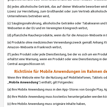
(b) jedes alkoholische Getränk, das auf deiner Webseite beworben wird
Lizenz zur Herstellung, zum Großhandel oder zum Vertrieb alkoholisch
Unternehmens betrieben wird,
(c) Säuglingsnahruhrung, alkoholische Getränke oder Tabakwaren und E
Webseiten in der EU und im Vereinigten Königreich wirbst,
(d) pflanzliche Raucherprodukte, wenn du für die Amazon-Webseite in B
(e) Produkte ohne medizinischen Verwendungszweck gemäß Anhang XVI 
Amazon-Webseite in Frankreich wirbst,
(f) jedes Produkt oder jede Dienstleistung, bei der es sich um ein Prod
erhältst eine Warnung, wenn ein Produkt oder eine Dienstleistung in de
Central ausgeschlossen ist.
Richtlinie für Mobile Anwendungen im Rahmen de
Wenn Ihre Website eine für die Nutzung auf Mobiltelefonen, Tablets 
„
Mobile Anwendung
“) enthält, gilt Folgendes:
(a) Ihre Mobile Anwendung muss in den App-Stores von Google Play, A
(b) Ihre Mobile Anwendung muss kostenlos heruntergeladen werden könn
(c) Ihre Mobile Anwendung muss originäre Inhalte haben,