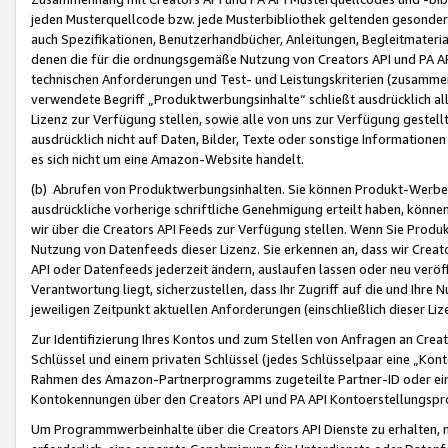
jeden Musterquellcode bzw. jede Musterbibliothek geltenden gesonder
auch Spezifikationen, Benutzerhandbücher, Anleitungen, Begleitmaterial
denen die für die ordnungsgemäße Nutzung von Creators API und PA A
technischen Anforderungen und Test- und Leistungskriterien (zusammen
verwendete Begriff „Produktwerbungsinhalte“ schließt ausdrücklich al
Lizenz zur Verfügung stellen, sowie alle von uns zur Verfügung gestel
ausdrücklich nicht auf Daten, Bilder, Texte oder sonstige Informatione
es sich nicht um eine Amazon-Website handelt.
(b) Abrufen von Produktwerbungsinhalten. Sie können Produkt-Werbein
ausdrückliche vorherige schriftliche Genehmigung erteilt haben, könn
wir über die Creators API Feeds zur Verfügung stellen. Wenn Sie Produk
Nutzung von Datenfeeds dieser Lizenz. Sie erkennen an, dass wir Creat
API oder Datenfeeds jederzeit ändern, auslaufen lassen oder neu veröffe
Verantwortung liegt, sicherzustellen, dass Ihr Zugriff auf die und Ihr
jeweiligen Zeitpunkt aktuellen Anforderungen (einschließlich dieser Liz
Zur Identifizierung Ihres Kontos und zum Stellen von Anfragen an Crea
Schlüssel und einem privaten Schlüssel (jedes Schlüsselpaar eine „Kon
Rahmen des Amazon-Partnerprogramms zugeteilte Partner-ID oder ein
Kontokennungen über den Creators API und PA API Kontoerstellungspro
Um Programmwerbeinhalte über die Creators API Dienste zu erhalten, m