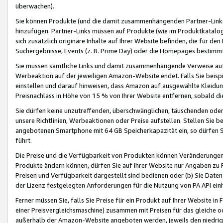
überwachen).
Sie können Produkte (und die damit zusammenhängenden Partner-Links)
hinzufügen. Partner-Links müssen auf Produkte (wie im Produktkatalog de
sich zusätzlich originäre Inhalte auf Ihrer Website befinden, die für 
Suchergebnisse, Events (z. B. Prime Day) oder die Homepages bestimmte
Sie müssen sämtliche Links und damit zusammenhängende Verweise auf z
Werbeaktion auf der jeweiligen Amazon-Website endet. Falls Sie beisp
einstellen und darauf hinweisen, dass Amazon auf ausgewählte Kleidun
Preisnachlass in Höhe von 15 % von Ihrer Website entfernen, sobald di
Sie dürfen keine unzutreffenden, überschwänglichen, täuschenden od
unsere Richtlinien, Werbeaktionen oder Preise aufstellen. Stellen Sie 
angebotenen Smartphone mit 64 GB Speicherkapazität ein, so dürfen S
führt.
Die Preise und die Verfügbarkeit von Produkten können Veränderungen 
Produkte ändern können, dürfen Sie auf Ihrer Website nur Angaben zu P
Preisen und Verfügbarkeit dargestellt sind bedienen oder (b) Sie Daten
der Lizenz festgelegten Anforderungen für die Nutzung von PA API einh
Ferner müssen Sie, falls Sie Preise für ein Produkt auf Ihrer Website in 
einer Preisvergleichsmaschine) zusammen mit Preisen für das gleiche o
außerhalb der Amazon-Website angeboten werden, jeweils den niedrigst