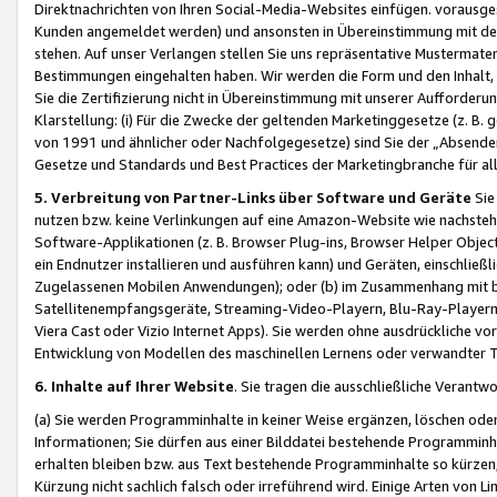
Direktnachrichten von Ihren Social-Media-Websites einfügen. vorausg
Kunden angemeldet werden) und ansonsten in Übereinstimmung mit der
stehen. Auf unser Verlangen stellen Sie uns repräsentative Mustermater
Bestimmungen eingehalten haben. Wir werden die Form und den Inhalt, di
Sie die Zertifizierung nicht in Übereinstimmung mit unserer Aufforderu
Klarstellung: (i) Für die Zwecke der geltenden Marketinggesetze (z. 
von 1991 und ähnlicher oder Nachfolgegesetze) sind Sie der „Absender“ j
Gesetze und Standards und Best Practices der Marketingbranche für 
5. Verbreitung von Partner-Links über Software und Geräte
Sie
nutzen bzw. keine Verlinkungen auf eine Amazon-Website wie nachsteh
Software-Applikationen (z. B. Browser Plug-ins, Browser Helper Objec
ein Endnutzer installieren und ausführen kann) und Geräten, einschlie
Zugelassenen Mobilen Anwendungen); oder (b) im Zusammenhang mit bzw.
Satellitenempfangsgeräte, Streaming-Video-Playern, Blu-Ray-Playern 
Viera Cast oder Vizio Internet Apps). Sie werden ohne ausdrückliche v
Entwicklung von Modellen des maschinellen Lernens oder verwandter 
6. Inhalte auf Ihrer Website
. Sie tragen die ausschließliche Verantwo
(a) Sie werden Programminhalte in keiner Weise ergänzen, löschen oder
Informationen; Sie dürfen aus einer Bilddatei bestehende Programminhal
erhalten bleiben bzw. aus Text bestehende Programminhalte so kürzen, 
Kürzung nicht sachlich falsch oder irreführend wird. Einige Arten von L