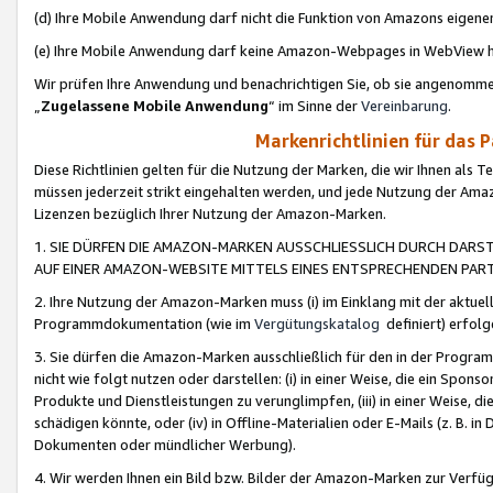
(d) Ihre Mobile Anwendung darf nicht die Funktion von Amazons eige
(e) Ihre Mobile Anwendung darf keine Amazon-Webpages in WebView 
Wir prüfen Ihre Anwendung und benachrichtigen Sie, ob sie angenomm
„
Zugelassene Mobile Anwendung
“ im Sinne der
Vereinbarung
.
Markenrichtlinien für das 
Diese Richtlinien gelten für die Nutzung der Marken, die wir Ihnen als 
müssen jederzeit strikt eingehalten werden, und jede Nutzung der Ama
Lizenzen bezüglich Ihrer Nutzung der Amazon-Marken.
1. SIE DÜRFEN DIE AMAZON-MARKEN AUSSCHLIESSLICH DURCH DARS
AUF EINER AMAZON-WEBSITE MITTELS EINES ENTSPRECHENDEN PART
2. Ihre Nutzung der Amazon-Marken muss (i) im Einklang mit der aktuells
Programmdokumentation (wie im
Vergütungskatalog
definiert) erfolg
3. Sie dürfen die Amazon-Marken ausschließlich für den in der Progr
nicht wie folgt nutzen oder darstellen: (i) in einer Weise, die ein Spo
Produkte und Dienstleistungen zu verunglimpfen, (iii) in einer Weise
schädigen könnte, oder (iv) in Offline-Materialien oder E-Mails (z. B.
Dokumenten oder mündlicher Werbung).
4. Wir werden Ihnen ein Bild bzw. Bilder der Amazon-Marken zur Verfüg