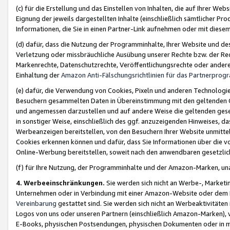
(c) für die Erstellung und das Einstellen von Inhalten, die auf Ihrer We
Eignung der jeweils dargestellten Inhalte (einschließlich sämtlicher 
Informationen, die Sie in einen Partner-Link aufnehmen oder mit diese
(d) dafür, dass die Nutzung der Programminhalte, Ihrer Website und des 
Verletzung oder missbräuchliche Ausübung unserer Rechte bzw. der Recht
Markenrechte, Datenschutzrechte, Veröffentlichungsrechte oder anderer
Einhaltung der
Amazon Anti-Fälschungsrichtlinien für das Partnerpro
(e) dafür, die Verwendung von Cookies, Pixeln und anderen Technologien
Besuchern gesammelten Daten in Übereinstimmung mit den geltenden Ge
und angemessen darzustellen und auf andere Weise die geltenden geset
in sonstiger Weise, einschließlich des ggf. anzuzeigenden Hinweises, d
Werbeanzeigen bereitstellen, von den Besuchern Ihrer Website unmitte
Cookies erkennen können und dafür, dass Sie Informationen über die v
Online-Werbung bereitstellen, soweit nach den anwendbaren gesetzlic
(f) für Ihre Nutzung, der Programminhalte und der Amazon-Marken, u
4. Werbeeinschränkungen.
Sie werden sich nicht an Werbe-, Market
Unternehmen oder in Verbindung mit einer Amazon-Website oder dem Pa
Vereinbarung
gestattet sind. Sie werden sich nicht an Werbeaktivitäten
Logos von uns oder unseren Partnern (einschließlich Amazon-Marken), 
E-Books, physischen Postsendungen, physischen Dokumenten oder in 