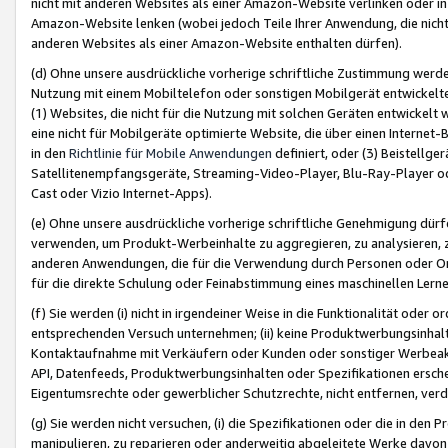
nicht mit anderen Websites als einer Amazon-Website verlinken oder i
Amazon-Website lenken (wobei jedoch Teile Ihrer Anwendung, die nich
anderen Websites als einer Amazon-Website enthalten dürfen).
(d) Ohne unsere ausdrückliche vorherige schriftliche Zustimmung werd
Nutzung mit einem Mobiltelefon oder sonstigen Mobilgerät entwickelt
(1) Websites, die nicht für die Nutzung mit solchen Geräten entwickelt
eine nicht für Mobilgeräte optimierte Website, die über einen Interne
in den
Richtlinie für Mobile Anwendungen
definiert, oder (3) Beistellge
Satellitenempfangsgeräte, Streaming-Video-Player, Blu-Ray-Player ode
Cast oder Vizio Internet-Apps).
(e) Ohne unsere ausdrückliche vorherige schriftliche Genehmigung dürfe
verwenden, um Produkt-Werbeinhalte zu aggregieren, zu analysieren, 
anderen Anwendungen, die für die Verwendung durch Personen oder Or
für die direkte Schulung oder Feinabstimmung eines maschinellen Lern
(f) Sie werden (i) nicht in irgendeiner Weise in die Funktionalität ode
entsprechenden Versuch unternehmen; (ii) keine Produktwerbungsinha
Kontaktaufnahme mit Verkäufern oder Kunden oder sonstiger Werbeaktiv
API, Datenfeeds, Produktwerbungsinhalten oder Spezifikationen erschei
Eigentumsrechte oder gewerblicher Schutzrechte, nicht entfernen, verd
(g) Sie werden nicht versuchen, (i) die Spezifikationen oder die in de
manipulieren, zu reparieren oder anderweitig abgeleitete Werke davon z