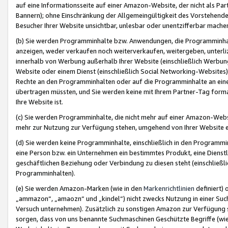
auf eine Informationsseite auf einer Amazon-Website, der nicht als Part
Bannern); ohne Einschränkung der Allgemeingültigkeit des Vorstehende
Besucher Ihrer Website unsichtbar, unlesbar oder unentzifferbar mache
(b) Sie werden Programminhalte bzw. Anwendungen, die Programminhalt
anzeigen, weder verkaufen noch weiterverkaufen, weitergeben, unterli
innerhalb von Werbung außerhalb Ihrer Website (einschließlich Werbun
Website oder einem Dienst (einschließlich Social Networking-Website
Rechte an den Programminhalten oder auf die Programminhalte an eine a
übertragen müssten, und Sie werden keine mit Ihrem Partner-Tag formati
Ihre Website ist.
(c) Sie werden Programminhalte, die nicht mehr auf einer Amazon-Websit
mehr zur Nutzung zur Verfügung stehen, umgehend von Ihrer Website e
(d) Sie werden keine Programminhalte, einschließlich in den Programmin
eine Person bzw. ein Unternehmen ein bestimmtes Produkt, eine Dienstle
geschäftlichen Beziehung oder Verbindung zu diesen steht (einschließli
Programminhalten).
(e) Sie werden Amazon-Marken (wie in den
Markenrichtlinien
definiert) 
„ammazon“, „amaozn“ und „kindel“) nicht zwecks Nutzung in einer Suc
Versuch unternehmen). Zusätzlich zu sonstigen Amazon zur Verfügung 
sorgen, dass von uns benannte Suchmaschinen Geschützte Begriffe (wie 