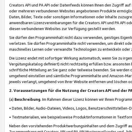
Creators API und PA API oder Datenfeeds können Ihnen den Zugriff auf D
oder mehreren verbundenen Websites angebotenen Produkte ermögliche
Daten, Bilder, Texte oder sonstigen Informationen oder Inhalte zuzugre
anwendbaren Lizenzvereinbarungen für die Creators API und PA API od
diesen verbundenen Websites zur Verfügung gestellt werden.
Sie dürfen den Programminhalt nicht dazu verwenden, geistiges Eigent
verletzen. Sie dürfen Programminhalte nicht verwenden, um direkt ode
maschinelles Lernen oder verwandte Technologien zu entwickeln oder zu
Die Lizenz endet mit sofortiger Wirkung automatisch, wenn Sie zu irg
Vergütungskatalog definiert) nicht rechtzeitig erfüllen bzw. ansonsten
schriftliche Mitteilung an Sie ganz oder teilweise beenden. Sie werden
umgehend einstellen und sämtliche Programminhalte und Amazon-Marke
jeweils verlangt, umgehend von Ihrer Website entfernen und löschen od
2. Voraussetzungen für die Nutzung der Creators API und der P
(a)
Beschreibung
. Im Rahmen dieser Lizenz können wir Ihnen Programmi
• Daten, Bilder, Audio-Dateien, Videos, Logos, Benutzerschnittstellen-
• Textmaterialien, wie beispielsweise Produktinformationen in Textfor
Neben den vorstehenden Produktwerbungsinhalten und dem Zugriff auf 
Zusammenhang mit Creators API und PA API Musterquellcodes und -bibli