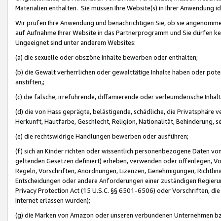
Materialien enthalten. Sie müssen Ihre Website(s) in Ihrer Anwendung ide
Wir prüfen Ihre Anwendung und benachrichtigen Sie, ob sie angenommen
auf Aufnahme Ihrer Website in das Partnerprogramm und Sie dürfen kei
Ungeeignet sind unter anderem Websites:
(a) die sexuelle oder obszöne Inhalte bewerben oder enthalten;
(b) die Gewalt verherrlichen oder gewalttätige Inhalte haben oder pot
anstiften,;
(c) die falsche, irreführende, diffamierende oder verleumderische Inha
(d) die von Hass geprägte, belästigende, schädliche, die Privatsphäre v
Herkunft, Hautfarbe, Geschlecht, Religion, Nationalität, Behinderung, 
(e) die rechtswidrige Handlungen bewerben oder ausführen;
(f) sich an Kinder richten oder wissentlich personenbezogene Daten vo
geltenden Gesetzen definiert) erheben, verwenden oder offenlegen, Vo
Regeln, Vorschriften, Anordnungen, Lizenzen, Genehmigungen, Richtlini
Entscheidungen oder andere Anforderungen einer zuständigen Regierung
Privacy Protection Act (15 U.S.C. §§ 6501-6506) oder Vorschriften, di
Internet erlassen wurden);
(g) die Marken von Amazon oder unseren verbundenen Unternehmen b