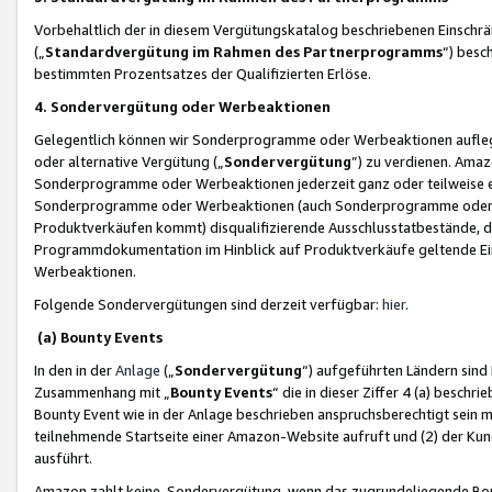
Vorbehaltlich der in diesem Vergütungskatalog beschriebenen Einschr
(„
Standardvergütung im Rahmen des Partnerprogramms
“) besc
bestimmten Prozentsatzes der Qualifizierten Erlöse.
4. Sondervergütung oder Werbeaktionen
Gelegentlich können wir Sonderprogramme oder Werbeaktionen auflegen,
oder alternative Vergütung („
Sondervergütung
”) zu verdienen. Amazo
Sonderprogramme oder Werbeaktionen jederzeit ganz oder teilweise einz
Sonderprogramme oder Werbeaktionen (auch Sonderprogramme oder We
Produktverkäufen kommt) disqualifizierende Ausschlusstatbestände, di
Programmdokumentation im Hinblick auf Produktverkäufe geltende E
Werbeaktionen.
Folgende Sondervergütungen sind derzeit verfügbar:
hier
.
(a) Bounty Events
In den in der
Anlage
(„
Sondervergütung
“) aufgeführten Ländern sind
Zusammenhang mit „
Bounty Events
“ die in dieser Ziffer 4 (a) besch
Bounty Event wie in der Anlage beschrieben anspruchsberechtigt sein mu
teilnehmende Startseite einer Amazon-Website aufruft und (2) der Kun
ausführt.
Amazon zahlt keine Sondervergütung, wenn das zugrundeliegende Boun