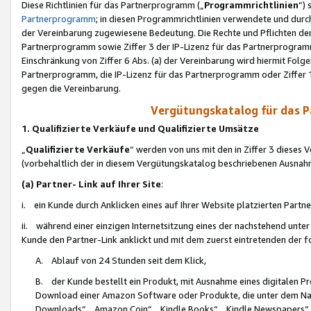
Diese Richtlinien für das Partnerprogramm („
Programmrichtlinien
“)
Partnerprogramm
; in diesen Programmrichtlinien verwendete und durch
der Vereinbarung zugewiesene Bedeutung. Die Rechte und Pflichten de
Partnerprogramm sowie Ziffer 3 der IP-Lizenz für das Partnerprogram
Einschränkung von Ziffer 6 Abs. (a) der Vereinbarung wird hiermit Fol
Partnerprogramm, die IP-Lizenz für das Partnerprogramm oder Ziffer 1
gegen die Vereinbarung.
Vergütungskatalog für das 
1. Qualifizierte Verkäufe und Qualifizierte Umsätze
„
Qualifizierte Verkäufe
“ werden von uns mit den in Ziffer 3 diese
(vorbehaltlich der in diesem Vergütungskatalog beschriebenen Ausnah
(a) Partner- Link auf Ihrer Site
:
i. ein Kunde durch Anklicken eines auf Ihrer Website platzierten Part
ii. während einer einzigen Internetsitzung eines der nachstehend unter (i)
Kunde den Partner-Link anklickt und mit dem zuerst eintretenden der f
A. Ablauf von 24 Stunden seit dem Klick,
B. der Kunde bestellt ein Produkt, mit Ausnahme eines digitalen P
Download einer Amazon Software oder Produkte, die unter dem N
Downloads“, „Amazon Coin“, „Kindle Books“, „Kindle Newspapers“, „