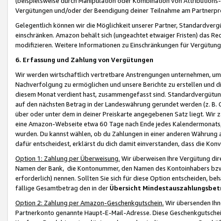
(beispielsweise durch Manipulation oder Kombination von Attributions-
Vergütungen und/oder der Beendigung deiner Teilnahme am Partnerp
Gelegentlich können wir die Möglichkeit unserer Partner, Standardv
einschränken. Amazon behält sich (ungeachtet etwaiger Fristen) das Re
modifizieren. Weitere Informationen zu Einschränkungen für Vergütung
6. Erfassung und Zahlung von Vergütungen
Wir werden wirtschaftlich vertretbare Anstrengungen unternehmen, um 
Nachverfolgung zu ermöglichen und unsere Berichte zu erstellen und di
diesem Monat verdient hast, zusammengefasst sind. Standardvergütung
auf den nächsten Betrag in der Landeswährung gerundet werden (z. B. C
über oder unter dem in deiner Preiskarte angegebenen Satz liegt. Wir
eine Amazon-Webseite etwa 60 Tage nach Ende jedes Kalendermonats, i
wurden. Du kannst wählen, ob du Zahlungen in einer anderen Währung
dafür entscheidest, erklärst du dich damit einverstanden, dass die K
Option 1: Zahlung per Überweisung.
Wir überweisen Ihre Vergütung dir
Namen der Bank, die Kontonummer, den Namen des Kontoinhabers bzw. a
erforderlich) nennen. Sollten Sie sich für diese Option entscheiden, be
fällige Gesamtbetrag den in der
Übersicht Mindestauszahlungsbet
Option 2: Zahlung per Amazon-Geschenkgutschein.
Wir übersenden Ihne
Partnerkonto genannte Haupt-E-Mail-Adresse. Diese Geschenkgutschei