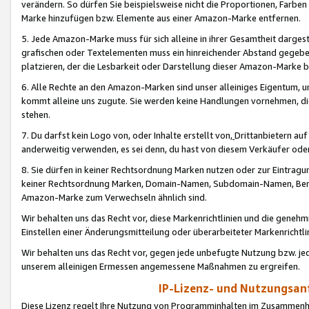
verändern. So dürfen Sie beispielsweise nicht die Proportionen, Farb
Marke hinzufügen bzw. Elemente aus einer Amazon-Marke entfernen.
5. Jede Amazon-Marke muss für sich alleine in ihrer Gesamtheit darge
grafischen oder Textelementen muss ein hinreichender Abstand gegebe
platzieren, der die Lesbarkeit oder Darstellung dieser Amazon-Marke b
6. Alle Rechte an den Amazon-Marken sind unser alleiniges Eigentum, 
kommt alleine uns zugute. Sie werden keine Handlungen vornehmen, 
stehen.
7. Du darfst kein Logo von, oder Inhalte erstellt von,
Drittanbietern au
anderweitig verwenden, es sei denn, du hast von diesem Verkäufer oder
8. Sie dürfen in keiner Rechtsordnung Marken nutzen oder zur Eintragu
keiner Rechtsordnung Marken, Domain-Namen, Subdomain-Namen, Benu
Amazon-Marke zum Verwechseln ähnlich sind.
Wir behalten uns das Recht vor, diese Markenrichtlinien und die gene
Einstellen einer Änderungsmitteilung oder überarbeiteter Markenricht
Wir behalten uns das Recht vor, gegen jede unbefugte Nutzung bzw. jede 
unserem alleinigen Ermessen angemessene Maßnahmen zu ergreifen.
IP-Lizenz- und Nutzungsan
Diese Lizenz regelt Ihre Nutzung von Programminhalten im Zusammen