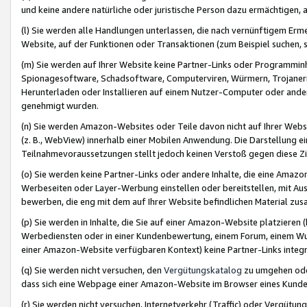
und keine andere natürliche oder juristische Person dazu ermächtigen, a
(l) Sie werden alle Handlungen unterlassen, die nach vernünftigem Erme
Website, auf der Funktionen oder Transaktionen (zum Beispiel suchen, s
(m) Sie werden auf Ihrer Website keine Partner-Links oder Programmin
Spionagesoftware, Schadsoftware, Computerviren, Würmern, Trojaner
Herunterladen oder Installieren auf einem Nutzer-Computer oder ande
genehmigt wurden.
(n) Sie werden Amazon-Websites oder Teile davon nicht auf Ihrer Websi
(z. B., WebView) innerhalb einer Mobilen Anwendung. Die Darstellung ein
Teilnahmevoraussetzungen stellt jedoch keinen Verstoß gegen diese Zif
(o) Sie werden keine Partner-Links oder andere Inhalte, die eine Am
Werbeseiten oder Layer-Werbung einstellen oder bereitstellen, mit Au
bewerben, die eng mit dem auf Ihrer Website befindlichen Material z
(p) Sie werden in Inhalte, die Sie auf einer Amazon-Website platzier
Werbediensten oder in einer Kundenbewertung, einem Forum, einem Wun
einer Amazon-Website verfügbaren Kontext) keine Partner-Links integr
(q) Sie werden nicht versuchen, den
Vergütungskatalog
zu umgehen oder
dass sich eine Webpage einer Amazon-Website im Browser eines Kunden 
(r) Sie werden nicht versuchen, Internetverkehr (Traffic) oder Vergü