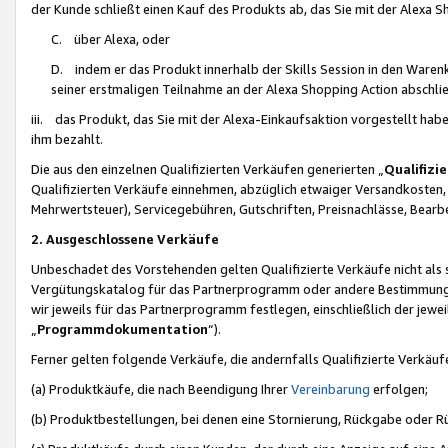
der Kunde schließt einen Kauf des Produkts ab, das Sie mit der Alexa 
C. über Alexa, oder
D. indem er das Produkt innerhalb der Skills Session in den Waren
seiner erstmaligen Teilnahme an der Alexa Shopping Action abschlie
iii. das Produkt, das Sie mit der Alexa-Einkaufsaktion vorgestellt ha
ihm bezahlt.
Die aus den einzelnen Qualifizierten Verkäufen generierten „
Qualifizi
Qualifizierten Verkäufe einnehmen, abzüglich etwaiger Versandkosten
Mehrwertsteuer), Servicegebühren, Gutschriften, Preisnachlässe, Bear
2. Ausgeschlossene Verkäufe
Unbeschadet des Vorstehenden gelten Qualifizierte Verkäufe nicht als
Vergütungskatalog für das Partnerprogramm oder andere Bestimmungen,
wir jeweils für das Partnerprogramm festlegen, einschließlich der jewe
„
Programmdokumentation
“).
Ferner gelten folgende Verkäufe, die andernfalls Qualifizierte Verkä
(a) Produktkäufe, die nach Beendigung Ihrer
Vereinbarung
erfolgen;
(b) Produktbestellungen, bei denen eine Stornierung, Rückgabe oder R