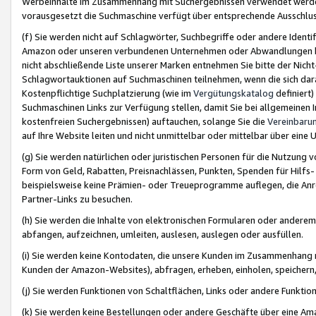
Werbeinhalte im Zusammenhang mit Suchergebnissen verwendet werden,
vorausgesetzt die Suchmaschine verfügt über entsprechende Ausschlu
(f) Sie werden nicht auf Schlagwörter, Suchbegriffe oder andere Ident
Amazon oder unseren verbundenen Unternehmen oder Abwandlungen bzw
nicht abschließende Liste unserer Marken entnehmen Sie bitte der Nich
Schlagwortauktionen auf Suchmaschinen teilnehmen, wenn die sich da
Kostenpflichtige Suchplatzierung (wie im
Vergütungskatalog
definiert
Suchmaschinen Links zur Verfügung stellen, damit Sie bei allgemeinen I
kostenfreien Suchergebnissen) auftauchen, solange Sie die
Vereinbaru
auf Ihre Website leiten und nicht unmittelbar oder mittelbar über eine
(g) Sie werden natürlichen oder juristischen Personen für die Nutzung 
Form von Geld, Rabatten, Preisnachlässen, Punkten, Spenden für Hilfs
beispielsweise keine Prämien- oder Treueprogramme auflegen, die Anrei
Partner-Links zu besuchen.
(h) Sie werden die Inhalte von elektronischen Formularen oder anderem M
abfangen, aufzeichnen, umleiten, auslesen, auslegen oder ausfüllen.
(i) Sie werden keine Kontodaten, die unsere Kunden im Zusammenhang 
Kunden der Amazon-Websites), abfragen, erheben, einholen, speichern,
(j) Sie werden Funktionen von Schaltflächen, Links oder andere Funkti
(k) Sie werden keine Bestellungen oder andere Geschäfte über eine Ama