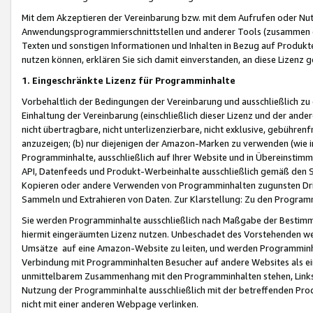
Mit dem Akzeptieren der Vereinbarung bzw. mit dem Aufrufen oder Nutz
Anwendungsprogrammierschnittstellen und anderer Tools (zusammen die
Texten und sonstigen Informationen und Inhalten in Bezug auf Produkte
nutzen können, erklären Sie sich damit einverstanden, an diese Lizenz 
1. Eingeschränkte Lizenz für Programminhalte
Vorbehaltlich der Bedingungen der Vereinbarung und ausschließlich z
Einhaltung der Vereinbarung (einschließlich dieser Lizenz und der ande
nicht übertragbare, nicht unterlizenzierbare, nicht exklusive, gebühren
anzuzeigen; (b) nur diejenigen der Amazon-Marken zu verwenden (wie in 
Programminhalte, ausschließlich auf Ihrer Website und in Übereinstimmu
API, Datenfeeds und Produkt-Werbeinhalte ausschließlich gemäß den Spe
Kopieren oder andere Verwenden von Programminhalten zugunsten Dri
Sammeln und Extrahieren von Daten. Zur Klarstellung: Zu den Program
Sie werden Programminhalte ausschließlich nach Maßgabe der Besti
hiermit eingeräumten Lizenz nutzen. Unbeschadet des Vorstehenden we
Umsätze auf eine Amazon-Website zu leiten, und werden Programminhal
Verbindung mit Programminhalten Besucher auf andere Websites als ein
unmittelbarem Zusammenhang mit den Programminhalten stehen, Links z
Nutzung der Programminhalte ausschließlich mit der betreffenden Pr
nicht mit einer anderen Webpage verlinken.