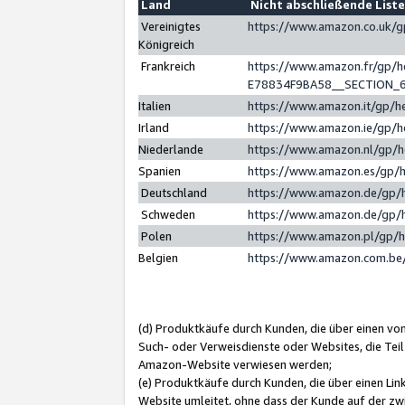
Land
Nicht abschließende List
Vereinigtes
https://www.amazon.co.uk/
Königreich
Frankreich
https://www.amazon.fr/gp/
E78834F9BA58__SECTION_
Italien
https://www.amazon.it/gp/h
Irland
https://www.amazon.ie/gp/
Niederlande
https://www.amazon.nl/gp/
Spanien
https://www.amazon.es/gp/
Deutschland
https://www.amazon.de/gp/
Schweden
https://www.amazon.de/gp/
Polen
https://www.amazon.pl/gp/
Belgien
https://www.amazon.com.be
(d) Produktkäufe durch Kunden, die über einen vo
Such- oder Verweisdienste oder Websites, die Teil
Amazon-Website verwiesen werden;
(e) Produktkäufe durch Kunden, die über einen Li
Website umleitet, ohne dass der Kunde auf der zw