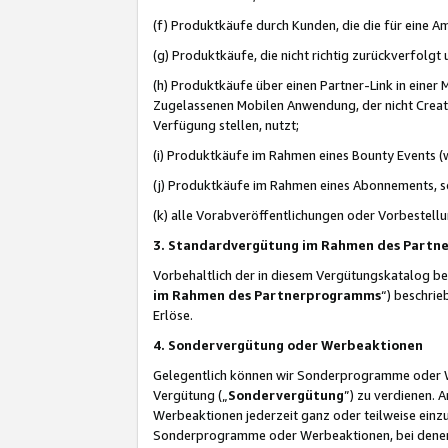
(f) Produktkäufe durch Kunden, die die für eine
(g) Produktkäufe, die nicht richtig zurückverfolg
(h) Produktkäufe über einen Partner-Link in einer
Zugelassenen Mobilen Anwendung, der nicht Creator
Verfügung stellen, nutzt;
(i) Produktkäufe im Rahmen eines Bounty Events (w
(j) Produktkäufe im Rahmen eines Abonnements, so
(k) alle Vorabveröffentlichungen oder Vorbestellu
3. Standardvergütung im Rahmen des Part
Vorbehaltlich der in diesem Vergütungskatalog b
im Rahmen des Partnerprogramms
“) beschri
Erlöse.
4. Sondervergütung oder Werbeaktionen
Gelegentlich können wir Sonderprogramme oder Wer
Vergütung („
Sondervergütung
”) zu verdienen. 
Werbeaktionen jederzeit ganz oder teilweise einz
Sonderprogramme oder Werbeaktionen, bei denen e