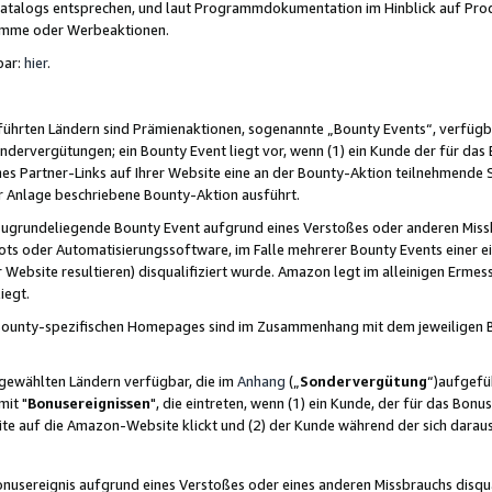
skatalogs entsprechen, und laut Programmdokumentation im Hinblick auf Pr
amme oder Werbeaktionen.
bar:
hier
.
führten Ländern sind Prämienaktionen, sogenannte „Bounty Events“, verfügb
Sondervergütungen; ein Bounty Event liegt vor, wenn (1) ein Kunde der für da
nes Partner-Links auf Ihrer Website eine an der Bounty-Aktion teilnehmende 
er Anlage beschriebene Bounty-Aktion ausführt.
ugrundeliegende Bounty Event aufgrund eines Verstoßes oder anderen Miss
ots oder Automatisierungssoftware, im Falle mehrerer Bounty Events einer e
r Website resultieren) disqualifiziert wurde. Amazon legt im alleinigen Ermess
iegt.
n Bounty-spezifischen Homepages sind im Zusammenhang mit dem jeweiligen
sgewählten Ländern verfügbar, die im
Anhang
(„
Sondervergütung
“)aufgefüh
it "
Bonusereignissen
", die eintreten, wenn (1) ein Kunde, der für das Bon
bsite auf die Amazon-Website klickt und (2) der Kunde während der sich dar
usereignis aufgrund eines Verstoßes oder eines anderen Missbrauchs disqua