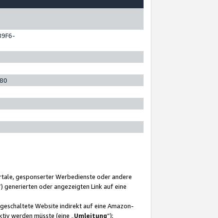
89F6-
280
ortale, gesponserter Werbedienste oder andere
“) generierten oder angezeigten Link auf eine
ngeschaltete Website indirekt auf eine Amazon-
ktiv werden müsste (eine „
Umleitung
“);