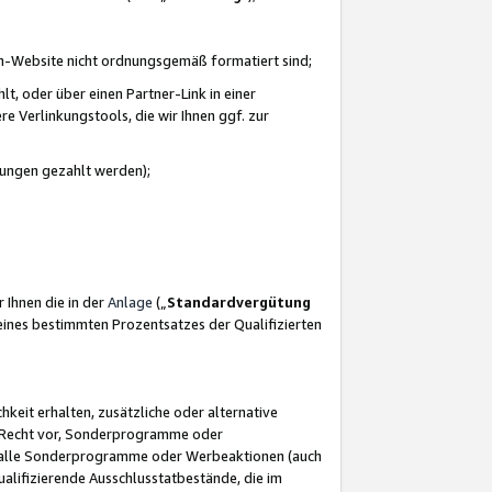
azon-Website nicht ordnungsgemäß formatiert sind;
, oder über einen Partner-Link in einer
e Verlinkungstools, die wir Ihnen ggf. zur
ütungen gezahlt werden);
 Ihnen die in der
Anlage
(„
Standardvergütung
ines bestimmten Prozentsatzes der Qualifizierten
eit erhalten, zusätzliche oder alternative
as Recht vor, Sonderprogramme oder
für alle Sonderprogramme oder Werbeaktionen (auch
lifizierende Ausschlusstatbestände, die im