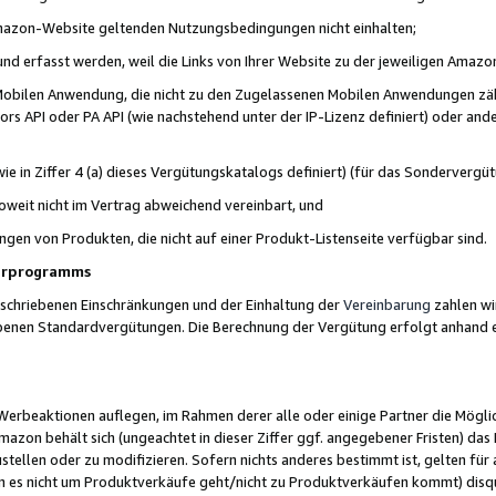
 Amazon-Website geltenden Nutzungsbedingungen nicht einhalten;
t und erfasst werden, weil die Links von Ihrer Website zu der jeweiligen Am
 Mobilen Anwendung, die nicht zu den Zugelassenen Mobilen Anwendungen zählt
s API oder PA API (wie nachstehend unter der IP-Lizenz definiert) oder ander
ie in Ziffer 4 (a) dieses Vergütungskatalogs definiert) (für das Sonderverg
weit nicht im Vertrag abweichend vereinbart, und
ngen von Produkten, die nicht auf einer Produkt-Listenseite verfügbar sind.
nerprogramms
eschriebenen Einschränkungen und der Einhaltung der
Vereinbarung
zahlen wir
ebenen Standardvergütungen. Die Berechnung der Vergütung erfolgt anhand e
beaktionen auflegen, im Rahmen derer alle oder einige Partner die Möglichk
Amazon behält sich (ungeachtet in dieser Ziffer ggf. angegebener Fristen) d
ustellen oder zu modifizieren. Sofern nichts anderes bestimmt ist, gelten 
s nicht um Produktverkäufe geht/nicht zu Produktverkäufen kommt) disqua