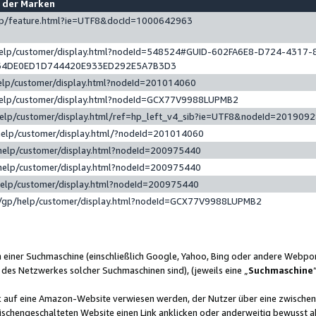
e der Marken
gp/feature.html?ie=UTF8&docId=1000642963
help/customer/display.html?nodeId=548524#GUID-602FA6E8-D724-4317-
64DE0ED1D744420E933ED292E5A7B3D3
elp/customer/display.html?nodeId=201014060
help/customer/display.html?nodeId=GCX77V9988LUPMB2
help/customer/display.html/ref=hp_left_v4_sib?ie=UTF8&nodeId=201909
help/customer/display.html/?nodeId=201014060
help/customer/display.html?nodeId=200975440
help/customer/display.html?nodeId=200975440
help/customer/display.html?nodeId=200975440
/gp/help/customer/display.html?nodeId=GCX77V9988LUPMB2
n einer Suchmaschine (einschließlich Google, Yahoo, Bing oder andere Webp
 des Netzwerkes solcher Suchmaschinen sind), (jeweils eine „
Suchmaschine
nk auf eine Amazon-Website verwiesen werden, der Nutzer über eine zwische
ischengeschalteten Website einen Link anklicken oder anderweitig bewusst a