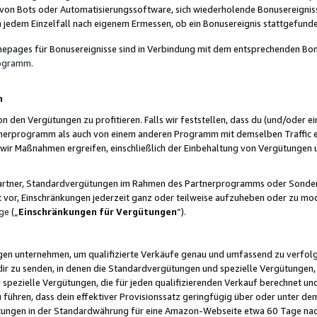
 von Bots oder Automatisierungssoftware, sich wiederholende Bonusereignisse
n jedem Einzelfall nach eigenem Ermessen, ob ein Bonusereignis stattgefund
epages für Bonusereignisse sind in Verbindung mit dem entsprechenden Bonu
rogramm
.
n
den Vergütungen zu profitieren. Falls wir feststellen, dass du (und/oder ein
erprogramm als auch von einem anderen Programm mit demselben Traffic ei
n wir Maßnahmen ergreifen, einschließlich der Einbehaltung von Vergütunge
r Partner, Standardvergütungen im Rahmen des Partnerprogramms oder Sonde
ht vor, Einschränkungen jederzeit ganz oder teilweise aufzuheben oder zu mod
ge
(„
Einschränkungen für Vergütungen
“).
ngen unternehmen, um qualifizierte Verkäufe genau und umfassend zu verfol
dir zu senden, in denen die Standardvergütungen und spezielle Vergütungen, 
pezielle Vergütungen, die für jeden qualifizierenden Verkauf berechnet un
 führen, dass dein effektiver Provisionssatz geringfügig über oder unter dem
ungen in der Standardwährung für eine Amazon-Webseite etwa 60 Tage nach