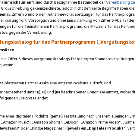
rammrichtlinien
“) sind durch Bezugnahme Bestandteil der
Vereinbarung z
Großschreibung gekennzeichnete, jedoch nicht definierte Begriffe haben die
 gemäß Ziffern 3 und 6 der Teilnahmevoraussetzungen für das Partnerprogram
nbarung fort. Vorsorglich und ohne Einschränkung von Ziffer 6 Abs. (a) der
ungen für die Teilnahme am Partnerprogramm, die IP-Lizenz für das Partner
rstoß gegen die Vereinbarung.
ungskatalog für das Partnerprogramm („Vergütungska
 Umsätze
n in Ziffer 3 dieses Vergütungskatalogs festgelegten Standardvergütungen v
r, wenn:
ite platzierten Partner-Links eine Amazon-Website aufruft; und
r nachstehend unter (i), (ii) und (iii) beschriebenen Ereignisse eintritt, wobe
 folgenden Ereignisse endet:
hme eines digitalen Produkts (gemäß Feststellung nach unserem alleinigen 
 „Amazon Music“, „Amazon Shorts“, „eDocs“, „Amazon Prime Video“, „Game
Newsfeeds“ oder „Kindle Magazines“) (jeweils ein „
Digitales Produkt
“) ver