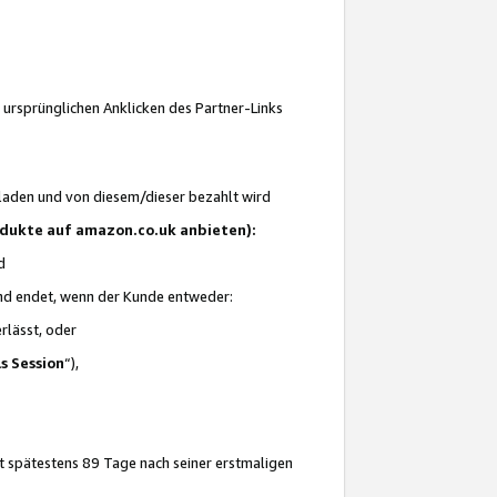
 ursprünglichen Anklicken des Partner-Links
laden und von diesem/dieser bezahlt wird
rodukte auf amazon.co.uk anbieten):
d
 und endet, wenn der Kunde entweder:
erlässt, oder
ls Session
“),
t spätestens 89 Tage nach seiner erstmaligen