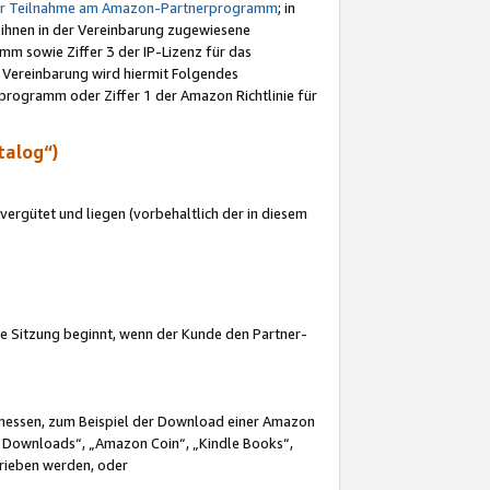
ur Teilnahme am Amazon-Partnerprogramm
; in
 ihnen in der Vereinbarung zugewiesene
m sowie Ziffer 3 der IP-Lizenz für das
 Vereinbarung wird hiermit Folgendes
programm oder Ziffer 1 der Amazon Richtlinie für
talog“)
ergütet und liegen (vorbehaltlich der in diesem
i die Sitzung beginnt, wenn der Kunde den Partner-
Ermessen, zum Beispiel der Download einer Amazon
 Downloads“, „Amazon Coin“, „Kindle Books“,
trieben werden, oder