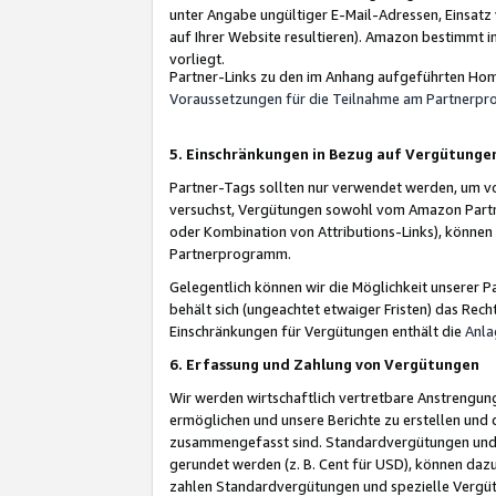
unter Angabe ungültiger E-Mail-Adressen, Einsatz
auf Ihrer Website resultieren). Amazon bestimmt i
vorliegt.
Partner-Links zu den im Anhang aufgeführten Hom
Voraussetzungen für die Teilnahme am Partnerp
5. Einschränkungen in Bezug auf Vergütunge
Partner-Tags sollten nur verwendet werden, um von 
versuchst, Vergütungen sowohl vom Amazon Partn
oder Kombination von Attributions-Links), könne
Partnerprogramm.
Gelegentlich können wir die Möglichkeit unsere
behält sich (ungeachtet etwaiger Fristen) das Rec
Einschränkungen für Vergütungen enthält die
Anla
6. Erfassung und Zahlung von Vergütungen
Wir werden wirtschaftlich vertretbare Anstrengu
ermöglichen und unsere Berichte zu erstellen und 
zusammengefasst sind. Standardvergütungen und s
gerundet werden (z. B. Cent für USD), können dazu
zahlen Standardvergütungen und spezielle Vergüt