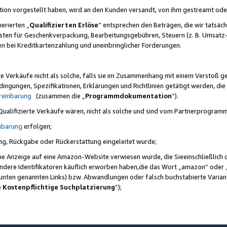
ktion vorgestellt haben, wird an den Kunden versandt, von ihm gestreamt od
erierten „
Qualifizierten Erlöse
“ entsprechen den Beträgen, die wir tatsäch
sten für Geschenkverpackung, Bearbeitungsgebühren, Steuern (z. B. Umsatz-
en bei Kreditkartenzahlung und uneinbringlicher Forderungen.
e Verkäufe nicht als solche, falls sie im Zusammenhang mit einem Verstoß 
ungen, Spezifikationen, Erklärungen und Richtlinien getätigt werden, die 
reinbarung
(zusammen die „
Programmdokumentation
“).
 Qualifizierte Verkäufe wären, nicht als solche und sind vom Partnerprogra
nbarung
erfolgen;
ung, Rückgabe oder Rückerstattung eingeleitet wurde;
ine Anzeige auf eine Amazon-Website verwiesen wurde, die Sieeinschließlich
ndere Identifikatoren käuflich erworben haben,die das Wort „amazon“ oder 
e unten genannten Links) bzw. Abwandlungen oder falsch buchstabierte Varia
e Kostenpflichtige Suchplatzierung
”);