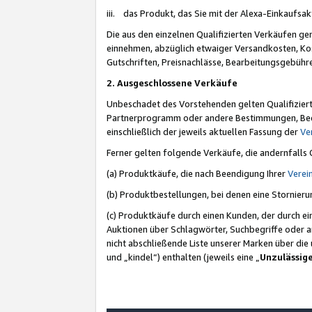
iii. das Produkt, das Sie mit der Alexa-Einkaufsa
Die aus den einzelnen Qualifizierten Verkäufen gen
einnehmen, abzüglich etwaiger Versandkosten, Ko
Gutschriften, Preisnachlässe, Bearbeitungsgebühr
2. Ausgeschlossene Verkäufe
Unbeschadet des Vorstehenden gelten Qualifiziert
Partnerprogramm oder andere Bestimmungen, Beding
einschließlich der jeweils aktuellen Fassung der
Ve
Ferner gelten folgende Verkäufe, die andernfalls
(a) Produktkäufe, die nach Beendigung Ihrer
Verei
(b) Produktbestellungen, bei denen eine Stornier
(c) Produktkäufe durch einen Kunden, der durch e
Auktionen über Schlagwörter, Suchbegriffe oder a
nicht abschließende Liste unserer Marken über di
und „kindel“) enthalten (jeweils eine „
Unzulässig