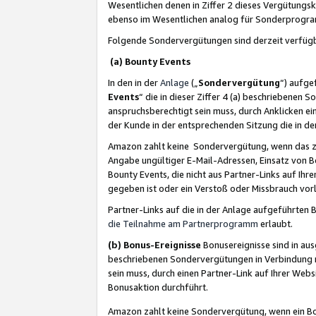
Wesentlichen denen in Ziffer 2 dieses Vergütung
ebenso im Wesentlichen analog für Sonderprogr
Folgende Sondervergütungen sind derzeit verfüg
(a) Bounty Events
In den in der
Anlage
(„
Sondervergütung
“) aufge
Events
“ die in dieser Ziffer 4 (a) beschriebenen 
anspruchsberechtigt sein muss, durch Anklicken ei
der Kunde in der entsprechenden Sitzung die in d
Amazon zahlt keine Sondervergütung, wenn das z
Angabe ungültiger E-Mail-Adressen, Einsatz von B
Bounty Events, die nicht aus Partner-Links auf Ihre
gegeben ist oder ein Verstoß oder Missbrauch vorl
Partner-Links auf die in der Anlage aufgeführte
die Teilnahme am Partnerprogramm
erlaubt.
(b) Bonus-Ereignisse
Bonusereignisse sind in au
beschriebenen Sondervergütungen in Verbindung m
sein muss, durch einen Partner-Link auf Ihrer We
Bonusaktion durchführt.
Amazon zahlt keine Sondervergütung, wenn ein Bon