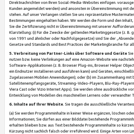
Direktnachrichten von Ihren Social-Media-Websites einfügen. vorausg
Kunden angemeldet werden) und ansonsten in Übereinstimmung mit der
stehen. Auf unser Verlangen stellen Sie uns repräsentative Mustermater
Bestimmungen eingehalten haben. Wir werden die Form und den Inhalt, di
Sie die Zertifizierung nicht in Übereinstimmung mit unserer Aufforderu
Klarstellung: (i) Für die Zwecke der geltenden Marketinggesetze (z. 
von 1991 und ähnlicher oder Nachfolgegesetze) sind Sie der „Absender“ j
Gesetze und Standards und Best Practices der Marketingbranche für 
5. Verbreitung von Partner-Links über Software und Geräte
Sie
nutzen bzw. keine Verlinkungen auf eine Amazon-Website wie nachsteh
Software-Applikationen (z. B. Browser Plug-ins, Browser Helper Objec
ein Endnutzer installieren und ausführen kann) und Geräten, einschlie
Zugelassenen Mobilen Anwendungen); oder (b) im Zusammenhang mit bzw.
Satellitenempfangsgeräte, Streaming-Video-Playern, Blu-Ray-Playern 
Viera Cast oder Vizio Internet Apps). Sie werden ohne ausdrückliche v
Entwicklung von Modellen des maschinellen Lernens oder verwandter 
6. Inhalte auf Ihrer Website
. Sie tragen die ausschließliche Verantwo
(a) Sie werden Programminhalte in keiner Weise ergänzen, löschen oder
Informationen; Sie dürfen aus einer Bilddatei bestehende Programminhal
erhalten bleiben bzw. aus Text bestehende Programminhalte so kürzen, 
Kürzung nicht sachlich falsch oder irreführend wird. Einige Arten von L