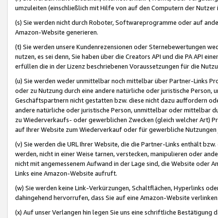
umzuleiten (einschließlich mit Hilfe von auf den Computern der Nutzer i
(s) Sie werden nicht durch Roboter, Softwareprogramme oder auf andere
Amazon-Website generieren.
(t) Sie werden unsere Kundenrezensionen oder Sternebewertungen wed
nutzen, es sei denn, Sie haben über die Creators API und die PA API e
erfüllen die in der Lizenz beschriebenen Voraussetzungen für die Nutzu
(u) Sie werden weder unmittelbar noch mittelbar über Partner-Links P
oder zu Nutzung durch eine andere natürliche oder juristische Person,
Geschäftspartnern nicht gestatten bzw. diese nicht dazu auffordern od
andere natürliche oder juristische Person, unmittelbar oder mittelbar
zu Wiederverkaufs- oder gewerblichen Zwecken (gleich welcher Art) 
auf Ihrer Website zum Wiederverkauf oder für gewerbliche Nutzungen 
(v) Sie werden die URL Ihrer Website, die die Partner-Links enthält b
werden, nicht in einer Weise tarnen, verstecken, manipulieren oder and
nicht mit angemessenem Aufwand in der Lage sind, die Website oder A
Links eine Amazon-Website aufruft.
(w) Sie werden keine Link-Verkürzungen, Schaltflächen, Hyperlinks ode
dahingehend hervorrufen, dass Sie auf eine Amazon-Website verlinken
(x) Auf unser Verlangen hin legen Sie uns eine schriftliche Bestätigung