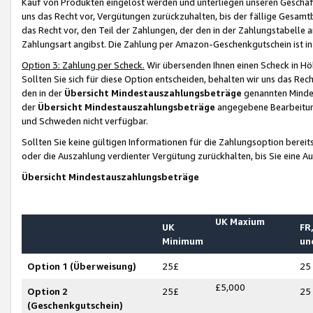
Kauf von Produkten eingelöst werden und unterliegen unseren Geschäf
uns das Recht vor, Vergütungen zurückzuhalten, bis der fällige Gesamt
das Recht vor, den Teil der Zahlungen, der den in der Zahlungstabelle 
Zahlungsart angibst. Die Zahlung per Amazon-Geschenkgutschein ist in
Option 3: Zahlung per Scheck.
Wir übersenden Ihnen einen Scheck in Höh
Sollten Sie sich für diese Option entscheiden, behalten wir uns das Rec
den in der
Übersicht Mindestauszahlungsbeträge
genannten Mindest
der
Übersicht Mindestauszahlungsbeträge
angegebene Bearbeitung
und Schweden nicht verfügbar.
Sollten Sie keine gültigen Informationen für die Zahlungsoption bereit
oder die Auszahlung verdienter Vergütung zurückhalten, bis Sie eine A
Übersicht Mindestauszahlungsbeträge
UK Maxium
UK
FR,
Minimum
un
Option 1 (Überweisung)
25£
25
£5,000
Option 2
25£
25
(Geschenkgutschein)