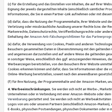
(c) für die Erstellung und das Einstellen von Inhalten, die auf Ihrer We
Eignung der jeweils dargestellten Inhalte (einschließlich sämtlicher 
Informationen, die Sie in einen Partner-Link aufnehmen oder mit diese
(d) dafür, dass die Nutzung der Programminhalte, Ihrer Website und des 
Verletzung oder missbräuchliche Ausübung unserer Rechte bzw. der Recht
Markenrechte, Datenschutzrechte, Veröffentlichungsrechte oder anderer
Einhaltung der
Amazon Anti-Fälschungsrichtlinien für das Partnerpro
(e) dafür, die Verwendung von Cookies, Pixeln und anderen Technologien
Besuchern gesammelten Daten in Übereinstimmung mit den geltenden Ge
und angemessen darzustellen und auf andere Weise die geltenden geset
in sonstiger Weise, einschließlich des ggf. anzuzeigenden Hinweises, d
Werbeanzeigen bereitstellen, von den Besuchern Ihrer Website unmitte
Cookies erkennen können und dafür, dass Sie Informationen über die v
Online-Werbung bereitstellen, soweit nach den anwendbaren gesetzlic
(f) für Ihre Nutzung, der Programminhalte und der Amazon-Marken, u
4. Werbeeinschränkungen.
Sie werden sich nicht an Werbe-, Market
Unternehmen oder in Verbindung mit einer Amazon-Website oder dem Pa
Vereinbarung
gestattet sind. Sie werden sich nicht an Werbeaktivitäten
Logos von uns oder unseren Partnern (einschließlich Amazon-Marken), 
E-Books, physischen Postsendungen, physischen Dokumenten oder in 