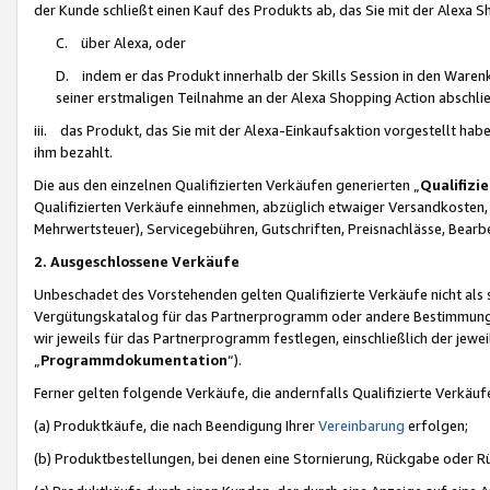
der Kunde schließt einen Kauf des Produkts ab, das Sie mit der Alexa 
C. über Alexa, oder
D. indem er das Produkt innerhalb der Skills Session in den Waren
seiner erstmaligen Teilnahme an der Alexa Shopping Action abschlie
iii. das Produkt, das Sie mit der Alexa-Einkaufsaktion vorgestellt ha
ihm bezahlt.
Die aus den einzelnen Qualifizierten Verkäufen generierten „
Qualifizi
Qualifizierten Verkäufe einnehmen, abzüglich etwaiger Versandkosten
Mehrwertsteuer), Servicegebühren, Gutschriften, Preisnachlässe, Bear
2. Ausgeschlossene Verkäufe
Unbeschadet des Vorstehenden gelten Qualifizierte Verkäufe nicht als
Vergütungskatalog für das Partnerprogramm oder andere Bestimmungen,
wir jeweils für das Partnerprogramm festlegen, einschließlich der jewe
„
Programmdokumentation
“).
Ferner gelten folgende Verkäufe, die andernfalls Qualifizierte Verkä
(a) Produktkäufe, die nach Beendigung Ihrer
Vereinbarung
erfolgen;
(b) Produktbestellungen, bei denen eine Stornierung, Rückgabe oder R