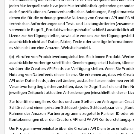
jeden Musterquellcode bzw. jede Musterbibliothek geltenden gesonder
auch Spezifikationen, Benutzerhandbücher, Anleitungen, Begleitmaterial
denen die für die ordnungsgemäße Nutzung von Creators API und PA A
technischen Anforderungen und Test- und Leistungskriterien (zusammen
verwendete Begriff „Produktwerbungsinhalte“ schließt ausdrücklich al
Lizenz zur Verfügung stellen, sowie alle von uns zur Verfügung gestel
ausdrücklich nicht auf Daten, Bilder, Texte oder sonstige Informatione
es sich nicht um eine Amazon-Website handelt.
(b) Abrufen von Produktwerbungsinhalten. Sie können Produkt-Werbein
ausdrückliche vorherige schriftliche Genehmigung erteilt haben, könn
wir über die Creators API Feeds zur Verfügung stellen. Wenn Sie Produk
Nutzung von Datenfeeds dieser Lizenz. Sie erkennen an, dass wir Creat
API oder Datenfeeds jederzeit ändern, auslaufen lassen oder neu veröffe
Verantwortung liegt, sicherzustellen, dass Ihr Zugriff auf die und Ihr
jeweiligen Zeitpunkt aktuellen Anforderungen (einschließlich dieser Liz
Zur Identifizierung Ihres Kontos und zum Stellen von Anfragen an Crea
Schlüssel und einem privaten Schlüssel (jedes Schlüsselpaar eine „Kon
Rahmen des Amazon-Partnerprogramms zugeteilte Partner-ID oder ein
Kontokennungen über den Creators API und PA API Kontoerstellungspro
Um Programmwerbeinhalte über die Creators API Dienste zu erhalten, m