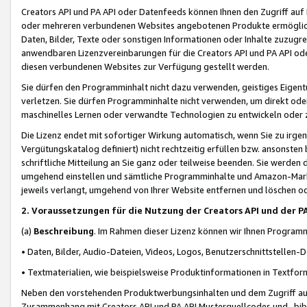
Creators API und PA API oder Datenfeeds können Ihnen den Zugriff auf D
oder mehreren verbundenen Websites angebotenen Produkte ermögliche
Daten, Bilder, Texte oder sonstigen Informationen oder Inhalte zuzugre
anwendbaren Lizenzvereinbarungen für die Creators API und PA API od
diesen verbundenen Websites zur Verfügung gestellt werden.
Sie dürfen den Programminhalt nicht dazu verwenden, geistiges Eigent
verletzen. Sie dürfen Programminhalte nicht verwenden, um direkt ode
maschinelles Lernen oder verwandte Technologien zu entwickeln oder zu
Die Lizenz endet mit sofortiger Wirkung automatisch, wenn Sie zu irg
Vergütungskatalog definiert) nicht rechtzeitig erfüllen bzw. ansonsten
schriftliche Mitteilung an Sie ganz oder teilweise beenden. Sie werden
umgehend einstellen und sämtliche Programminhalte und Amazon-Marke
jeweils verlangt, umgehend von Ihrer Website entfernen und löschen od
2. Voraussetzungen für die Nutzung der Creators API und der P
(a)
Beschreibung
. Im Rahmen dieser Lizenz können wir Ihnen Programmi
• Daten, Bilder, Audio-Dateien, Videos, Logos, Benutzerschnittstellen-
• Textmaterialien, wie beispielsweise Produktinformationen in Textfor
Neben den vorstehenden Produktwerbungsinhalten und dem Zugriff auf 
Zusammenhang mit Creators API und PA API Musterquellcodes und -bibli