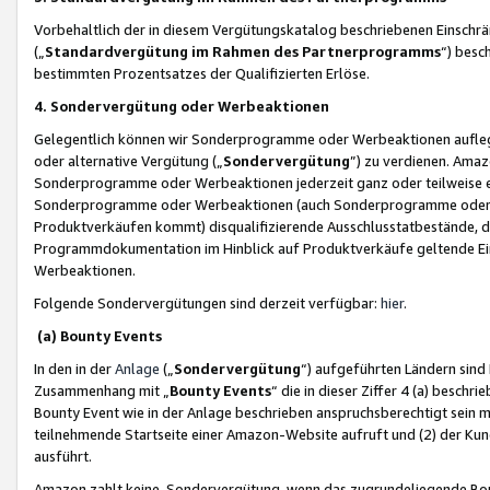
Vorbehaltlich der in diesem Vergütungskatalog beschriebenen Einschr
(„
Standardvergütung im Rahmen des Partnerprogramms
“) besc
bestimmten Prozentsatzes der Qualifizierten Erlöse.
4. Sondervergütung oder Werbeaktionen
Gelegentlich können wir Sonderprogramme oder Werbeaktionen auflegen,
oder alternative Vergütung („
Sondervergütung
”) zu verdienen. Amazo
Sonderprogramme oder Werbeaktionen jederzeit ganz oder teilweise einz
Sonderprogramme oder Werbeaktionen (auch Sonderprogramme oder We
Produktverkäufen kommt) disqualifizierende Ausschlusstatbestände, di
Programmdokumentation im Hinblick auf Produktverkäufe geltende E
Werbeaktionen.
Folgende Sondervergütungen sind derzeit verfügbar:
hier
.
(a) Bounty Events
In den in der
Anlage
(„
Sondervergütung
“) aufgeführten Ländern sind
Zusammenhang mit „
Bounty Events
“ die in dieser Ziffer 4 (a) besch
Bounty Event wie in der Anlage beschrieben anspruchsberechtigt sein mu
teilnehmende Startseite einer Amazon-Website aufruft und (2) der Kun
ausführt.
Amazon zahlt keine Sondervergütung, wenn das zugrundeliegende Boun