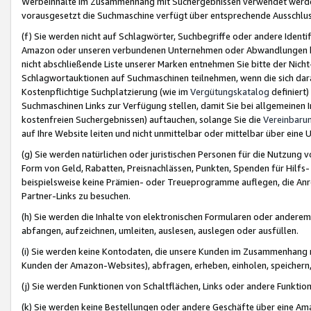
Werbeinhalte im Zusammenhang mit Suchergebnissen verwendet werden,
vorausgesetzt die Suchmaschine verfügt über entsprechende Ausschlu
(f) Sie werden nicht auf Schlagwörter, Suchbegriffe oder andere Ident
Amazon oder unseren verbundenen Unternehmen oder Abwandlungen bzw
nicht abschließende Liste unserer Marken entnehmen Sie bitte der Nich
Schlagwortauktionen auf Suchmaschinen teilnehmen, wenn die sich da
Kostenpflichtige Suchplatzierung (wie im
Vergütungskatalog
definiert
Suchmaschinen Links zur Verfügung stellen, damit Sie bei allgemeinen I
kostenfreien Suchergebnissen) auftauchen, solange Sie die
Vereinbaru
auf Ihre Website leiten und nicht unmittelbar oder mittelbar über eine
(g) Sie werden natürlichen oder juristischen Personen für die Nutzung 
Form von Geld, Rabatten, Preisnachlässen, Punkten, Spenden für Hilfs
beispielsweise keine Prämien- oder Treueprogramme auflegen, die Anrei
Partner-Links zu besuchen.
(h) Sie werden die Inhalte von elektronischen Formularen oder anderem M
abfangen, aufzeichnen, umleiten, auslesen, auslegen oder ausfüllen.
(i) Sie werden keine Kontodaten, die unsere Kunden im Zusammenhang 
Kunden der Amazon-Websites), abfragen, erheben, einholen, speichern,
(j) Sie werden Funktionen von Schaltflächen, Links oder andere Funkti
(k) Sie werden keine Bestellungen oder andere Geschäfte über eine Ama