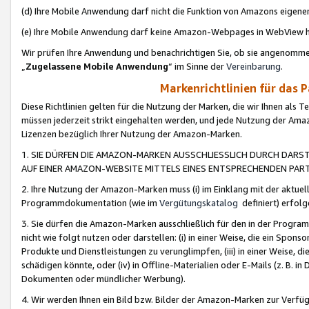
(d) Ihre Mobile Anwendung darf nicht die Funktion von Amazons eige
(e) Ihre Mobile Anwendung darf keine Amazon-Webpages in WebView 
Wir prüfen Ihre Anwendung und benachrichtigen Sie, ob sie angenomm
„
Zugelassene Mobile Anwendung
“ im Sinne der
Vereinbarung
.
Markenrichtlinien für das 
Diese Richtlinien gelten für die Nutzung der Marken, die wir Ihnen als 
müssen jederzeit strikt eingehalten werden, und jede Nutzung der Ama
Lizenzen bezüglich Ihrer Nutzung der Amazon-Marken.
1. SIE DÜRFEN DIE AMAZON-MARKEN AUSSCHLIESSLICH DURCH DARS
AUF EINER AMAZON-WEBSITE MITTELS EINES ENTSPRECHENDEN PART
2. Ihre Nutzung der Amazon-Marken muss (i) im Einklang mit der aktuells
Programmdokumentation (wie im
Vergütungskatalog
definiert) erfolg
3. Sie dürfen die Amazon-Marken ausschließlich für den in der Progr
nicht wie folgt nutzen oder darstellen: (i) in einer Weise, die ein Spo
Produkte und Dienstleistungen zu verunglimpfen, (iii) in einer Weise
schädigen könnte, oder (iv) in Offline-Materialien oder E-Mails (z. B.
Dokumenten oder mündlicher Werbung).
4. Wir werden Ihnen ein Bild bzw. Bilder der Amazon-Marken zur Verfüg