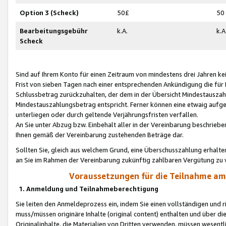
Option 3 (Scheck)
50£
50
Bearbeitungsgebühr
k.A.
k.A
Scheck
Sind auf Ihrem Konto für einen Zeitraum von mindestens drei Jahren kein
Frist von sieben Tagen nach einer entsprechenden Ankündigung die für
Schlussbetrag zurückzuhalten, der dem in der Übersicht Mindestausz
Mindestauszahlungsbetrag entspricht. Ferner können eine etwaig aufg
unterliegen oder durch geltende Verjährungsfristen verfallen.
An Sie unter Abzug bzw. Einbehalt aller in der Vereinbarung beschrieb
Ihnen gemäß der Vereinbarung zustehenden Beträge dar.
Sollten Sie, gleich aus welchem Grund, eine Überschusszahlung erhalte
an Sie im Rahmen der Vereinbarung zukünftig zahlbaren Vergütung zu 
Voraussetzungen für die Teilnahme a
1. Anmeldung und Teilnahmeberechtigung
Sie leiten den Anmeldeprozess ein, indem Sie einen vollständigen und 
muss/müssen originäre Inhalte (original content) enthalten und über d
Originalinhalte, die Materialien von Dritten verwenden, müssen wese