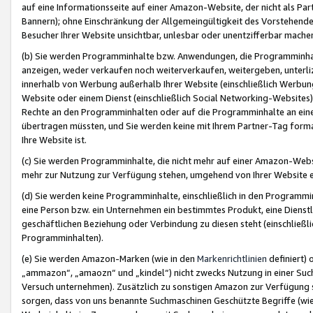
auf eine Informationsseite auf einer Amazon-Website, der nicht als Part
Bannern); ohne Einschränkung der Allgemeingültigkeit des Vorstehende
Besucher Ihrer Website unsichtbar, unlesbar oder unentzifferbar mache
(b) Sie werden Programminhalte bzw. Anwendungen, die Programminhalt
anzeigen, weder verkaufen noch weiterverkaufen, weitergeben, unterli
innerhalb von Werbung außerhalb Ihrer Website (einschließlich Werbun
Website oder einem Dienst (einschließlich Social Networking-Website
Rechte an den Programminhalten oder auf die Programminhalte an eine a
übertragen müssten, und Sie werden keine mit Ihrem Partner-Tag formati
Ihre Website ist.
(c) Sie werden Programminhalte, die nicht mehr auf einer Amazon-Websit
mehr zur Nutzung zur Verfügung stehen, umgehend von Ihrer Website e
(d) Sie werden keine Programminhalte, einschließlich in den Programmin
eine Person bzw. ein Unternehmen ein bestimmtes Produkt, eine Dienstle
geschäftlichen Beziehung oder Verbindung zu diesen steht (einschließli
Programminhalten).
(e) Sie werden Amazon-Marken (wie in den
Markenrichtlinien
definiert) 
„ammazon“, „amaozn“ und „kindel“) nicht zwecks Nutzung in einer Suc
Versuch unternehmen). Zusätzlich zu sonstigen Amazon zur Verfügung 
sorgen, dass von uns benannte Suchmaschinen Geschützte Begriffe (wie 