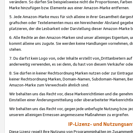
verändern. So dürfen Sie beispielsweise nicht die Proportionen, Farb
Marke hinzufügen bzw. Elemente aus einer Amazon-Marke entfernen.
5. Jede Amazon-Marke muss für sich alleine in ihrer Gesamtheit darge
grafischen oder Textelementen muss ein hinreichender Abstand gegebe
platzieren, der die Lesbarkeit oder Darstellung dieser Amazon-Marke b
6. Alle Rechte an den Amazon-Marken sind unser alleiniges Eigentum, 
kommt alleine uns zugute. Sie werden keine Handlungen vornehmen, 
stehen.
7. Du darfst kein Logo von, oder Inhalte erstellt von,
Drittanbietern au
anderweitig verwenden, es sei denn, du hast von diesem Verkäufer oder
8. Sie dürfen in keiner Rechtsordnung Marken nutzen oder zur Eintragu
keiner Rechtsordnung Marken, Domain-Namen, Subdomain-Namen, Benu
Amazon-Marke zum Verwechseln ähnlich sind.
Wir behalten uns das Recht vor, diese Markenrichtlinien und die gene
Einstellen einer Änderungsmitteilung oder überarbeiteter Markenricht
Wir behalten uns das Recht vor, gegen jede unbefugte Nutzung bzw. jede 
unserem alleinigen Ermessen angemessene Maßnahmen zu ergreifen.
IP-Lizenz- und Nutzungsan
Diese Lizenz regelt Ihre Nutzung von Programminhalten im Zusammen