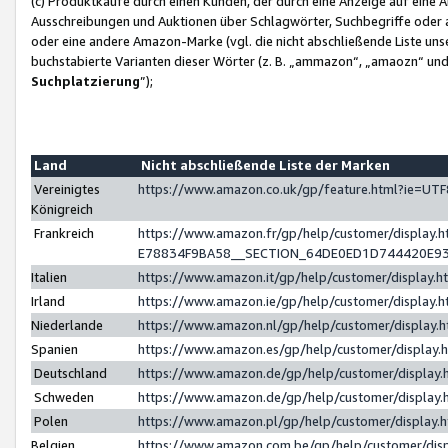
(c) Produktkäufe durch einen Kunden, der durch eine Anzeige auf eine 
Ausschreibungen und Auktionen über Schlagwörter, Suchbegriffe oder 
oder eine andere Amazon-Marke (vgl. die nicht abschließende Liste un
buchstabierte Varianten dieser Wörter (z. B. „ammazon“, „amaozn“ und „
Suchplatzierung
”);
Land
Nicht abschließende Liste der Marken
Vereinigtes
https://www.amazon.co.uk/gp/feature.html?ie=U
Königreich
Frankreich
https://www.amazon.fr/gp/help/customer/displa
E78834F9BA58__SECTION_64DE0ED1D744420E9
Italien
https://www.amazon.it/gp/help/customer/display
Irland
https://www.amazon.ie/gp/help/customer/displa
Niederlande
https://www.amazon.nl/gp/help/customer/display
Spanien
https://www.amazon.es/gp/help/customer/display
Deutschland
https://www.amazon.de/gp/help/customer/displa
Schweden
https://www.amazon.de/gp/help/customer/displa
Polen
https://www.amazon.pl/gp/help/customer/display
Belgien
https://www.amazon.com.be/gp/help/customer/d