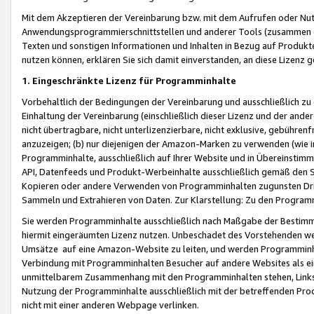
Mit dem Akzeptieren der Vereinbarung bzw. mit dem Aufrufen oder Nutz
Anwendungsprogrammierschnittstellen und anderer Tools (zusammen die
Texten und sonstigen Informationen und Inhalten in Bezug auf Produkte
nutzen können, erklären Sie sich damit einverstanden, an diese Lizenz 
1. Eingeschränkte Lizenz für Programminhalte
Vorbehaltlich der Bedingungen der Vereinbarung und ausschließlich z
Einhaltung der Vereinbarung (einschließlich dieser Lizenz und der ande
nicht übertragbare, nicht unterlizenzierbare, nicht exklusive, gebühren
anzuzeigen; (b) nur diejenigen der Amazon-Marken zu verwenden (wie in 
Programminhalte, ausschließlich auf Ihrer Website und in Übereinstimmu
API, Datenfeeds und Produkt-Werbeinhalte ausschließlich gemäß den Spe
Kopieren oder andere Verwenden von Programminhalten zugunsten Dri
Sammeln und Extrahieren von Daten. Zur Klarstellung: Zu den Program
Sie werden Programminhalte ausschließlich nach Maßgabe der Besti
hiermit eingeräumten Lizenz nutzen. Unbeschadet des Vorstehenden we
Umsätze auf eine Amazon-Website zu leiten, und werden Programminhal
Verbindung mit Programminhalten Besucher auf andere Websites als ein
unmittelbarem Zusammenhang mit den Programminhalten stehen, Links z
Nutzung der Programminhalte ausschließlich mit der betreffenden Pr
nicht mit einer anderen Webpage verlinken.