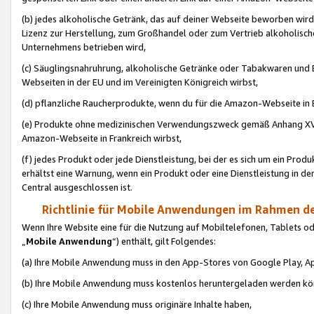
(b) jedes alkoholische Getränk, das auf deiner Webseite beworben wird
Lizenz zur Herstellung, zum Großhandel oder zum Vertrieb alkoholisch
Unternehmens betrieben wird,
(c) Säuglingsnahruhrung, alkoholische Getränke oder Tabakwaren und E
Webseiten in der EU und im Vereinigten Königreich wirbst,
(d) pflanzliche Raucherprodukte, wenn du für die Amazon-Webseite in B
(e) Produkte ohne medizinischen Verwendungszweck gemäß Anhang XVI 
Amazon-Webseite in Frankreich wirbst,
(f) jedes Produkt oder jede Dienstleistung, bei der es sich um ein Prod
erhältst eine Warnung, wenn ein Produkt oder eine Dienstleistung in de
Central ausgeschlossen ist.
Richtlinie für Mobile Anwendungen im Rahmen de
Wenn Ihre Website eine für die Nutzung auf Mobiltelefonen, Tablets 
„
Mobile Anwendung
“) enthält, gilt Folgendes:
(a) Ihre Mobile Anwendung muss in den App-Stores von Google Play, A
(b) Ihre Mobile Anwendung muss kostenlos heruntergeladen werden könn
(c) Ihre Mobile Anwendung muss originäre Inhalte haben,