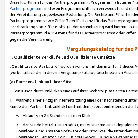
Diese Richtlinien für das Partnerprogramm („
Programmrichtlinien
“)
Partnerprogramm
; in diesen Programmrichtlinien verwendete und durch
der Vereinbarung zugewiesene Bedeutung. Die Rechte und Pflichten de
Partnerprogramm sowie Ziffer 3 der IP-Lizenz für das Partnerprogram
Einschränkung von Ziffer 6 Abs. (a) der Vereinbarung wird hiermit Fol
Partnerprogramm, die IP-Lizenz für das Partnerprogramm oder Ziffer 1
gegen die Vereinbarung.
Vergütungskatalog für das 
1. Qualifizierte Verkäufe und Qualifizierte Umsätze
„
Qualifizierte Verkäufe
“ werden von uns mit den in Ziffer 3 diese
(vorbehaltlich der in diesem Vergütungskatalog beschriebenen Ausnah
(a) Partner- Link auf Ihrer Site
:
i. ein Kunde durch Anklicken eines auf Ihrer Website platzierten Part
ii. während einer einzigen Internetsitzung eines der nachstehend unter (i)
Kunde den Partner-Link anklickt und mit dem zuerst eintretenden der f
A. Ablauf von 24 Stunden seit dem Klick,
B. der Kunde bestellt ein Produkt, mit Ausnahme eines digitalen P
Download einer Amazon Software oder Produkte, die unter dem N
Downloads“, „Amazon Coin“, „Kindle Books“, „Kindle Newspapers“, „