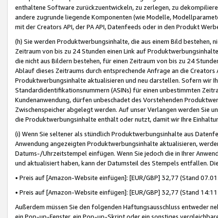
enthaltene Software zurückzuentwickeln, zu zerlegen, zu dekompilier
andere zugrunde liegende Komponenten (wie Modelle, Modellparameter
mit der Creators API, der PA API, Datenfeeds oder in den Produkt Werb
(h) Sie werden Produktwerbungsinhalte, die aus einem Bild bestehen, ni
Zeitraum von bis zu 24 Stunden einen Link auf Produktwerbungsinhalte
die nicht aus Bildern bestehen, für einen Zeitraum von bis zu 24 Stund
Ablauf dieses Zeitraums durch entsprechende Anfrage an die Creators 
Produktwerbungsinhalte aktualisieren und neu darstellen. Sofern wir Ih
Standardidentifikationsnummern (ASINs) für einen unbestimmten Zeitra
Kundenanwendung, dürfen unbeschadet des Vorstehenden Produktwerbu
Zwischenspeicher abgelegt werden. Auf unser Verlangen werden Sie un
die Produktwerbungsinhalte enthält oder nutzt, damit wir Ihre Einhalt
(i) Wenn Sie seltener als stündlich Produktwerbungsinhalte aus Datenfe
Anwendung angezeigten Produktwerbungsinhalte aktualisieren, werden 
Datums-/Uhrzeitstempel einfügen. Wenn Sie jedoch die in Ihrer Anwe
und aktualisiert haben, kann der Datumsteil des Stempels entfallen. Dies
• Preis auf [Amazon-Website einfügen]: [EUR/GBP] 32,77 (Stand 07.01.
• Preis auf [Amazon-Website einfügen]: [EUR/GBP] 32,77 (Stand 14:11 
Außerdem müssen Sie den folgenden Haftungsausschluss entweder neb
ein Pop-up-Fenster, ein Pop-up-Skript oder ein sonstiges vergleichba