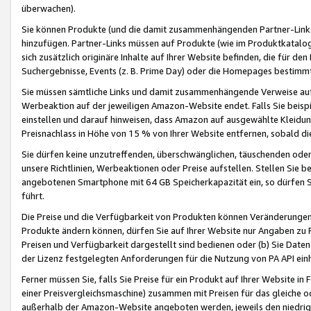
überwachen).
Sie können Produkte (und die damit zusammenhängenden Partner-Links)
hinzufügen. Partner-Links müssen auf Produkte (wie im Produktkatalog de
sich zusätzlich originäre Inhalte auf Ihrer Website befinden, die für 
Suchergebnisse, Events (z. B. Prime Day) oder die Homepages bestimmte
Sie müssen sämtliche Links und damit zusammenhängende Verweise auf z
Werbeaktion auf der jeweiligen Amazon-Website endet. Falls Sie beisp
einstellen und darauf hinweisen, dass Amazon auf ausgewählte Kleidun
Preisnachlass in Höhe von 15 % von Ihrer Website entfernen, sobald di
Sie dürfen keine unzutreffenden, überschwänglichen, täuschenden od
unsere Richtlinien, Werbeaktionen oder Preise aufstellen. Stellen Sie 
angebotenen Smartphone mit 64 GB Speicherkapazität ein, so dürfen S
führt.
Die Preise und die Verfügbarkeit von Produkten können Veränderungen 
Produkte ändern können, dürfen Sie auf Ihrer Website nur Angaben zu P
Preisen und Verfügbarkeit dargestellt sind bedienen oder (b) Sie Daten
der Lizenz festgelegten Anforderungen für die Nutzung von PA API einh
Ferner müssen Sie, falls Sie Preise für ein Produkt auf Ihrer Website in 
einer Preisvergleichsmaschine) zusammen mit Preisen für das gleiche o
außerhalb der Amazon-Website angeboten werden, jeweils den niedrigst