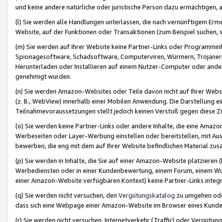
und keine andere natürliche oder juristische Person dazu ermächtigen, a
(l) Sie werden alle Handlungen unterlassen, die nach vernünftigem Erme
Website, auf der Funktionen oder Transaktionen (zum Beispiel suchen, s
(m) Sie werden auf Ihrer Website keine Partner-Links oder Programmin
Spionagesoftware, Schadsoftware, Computerviren, Würmern, Trojaner
Herunterladen oder Installieren auf einem Nutzer-Computer oder ande
genehmigt wurden.
(n) Sie werden Amazon-Websites oder Teile davon nicht auf Ihrer Websi
(z. B., WebView) innerhalb einer Mobilen Anwendung. Die Darstellung ein
Teilnahmevoraussetzungen stellt jedoch keinen Verstoß gegen diese Zif
(o) Sie werden keine Partner-Links oder andere Inhalte, die eine Am
Werbeseiten oder Layer-Werbung einstellen oder bereitstellen, mit Au
bewerben, die eng mit dem auf Ihrer Website befindlichen Material z
(p) Sie werden in Inhalte, die Sie auf einer Amazon-Website platzier
Werbediensten oder in einer Kundenbewertung, einem Forum, einem Wun
einer Amazon-Website verfügbaren Kontext) keine Partner-Links integr
(q) Sie werden nicht versuchen, den
Vergütungskatalog
zu umgehen oder
dass sich eine Webpage einer Amazon-Website im Browser eines Kunden 
(r) Sie werden nicht versuchen, Internetverkehr (Traffic) oder Vergü