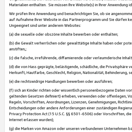
Materialien enthalten. Sie müssen Ihre Website(s) in Ihrer Anwendung ide
Wir prüfen Ihre Anwendung und benachrichtigen Sie, ob sie angenommen
auf Aufnahme Ihrer Website in das Partnerprogramm und Sie dürfen kei
Ungeeignet sind unter anderem Websites:
(a) die sexuelle oder obszöne Inhalte bewerben oder enthalten;
(b) die Gewalt verherrlichen oder gewalttätige Inhalte haben oder pot
anstiften,;
(c) die falsche, irreführende, diffamierende oder verleumderische Inha
(d) die von Hass geprägte, belästigende, schädliche, die Privatsphäre v
Herkunft, Hautfarbe, Geschlecht, Religion, Nationalität, Behinderung, 
(e) die rechtswidrige Handlungen bewerben oder ausführen;
(f) sich an Kinder richten oder wissentlich personenbezogene Daten vo
geltenden Gesetzen definiert) erheben, verwenden oder offenlegen, Vo
Regeln, Vorschriften, Anordnungen, Lizenzen, Genehmigungen, Richtlini
Entscheidungen oder andere Anforderungen einer zuständigen Regierung
Privacy Protection Act (15 U.S.C. §§ 6501-6506) oder Vorschriften, di
Internet erlassen wurden);
(g) die Marken von Amazon oder unseren verbundenen Unternehmen b