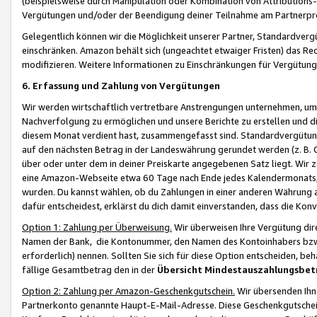
(beispielsweise durch Manipulation oder Kombination von Attributions-
Vergütungen und/oder der Beendigung deiner Teilnahme am Partnerp
Gelegentlich können wir die Möglichkeit unserer Partner, Standardv
einschränken. Amazon behält sich (ungeachtet etwaiger Fristen) das Re
modifizieren. Weitere Informationen zu Einschränkungen für Vergütung
6. Erfassung und Zahlung von Vergütungen
Wir werden wirtschaftlich vertretbare Anstrengungen unternehmen, um 
Nachverfolgung zu ermöglichen und unsere Berichte zu erstellen und di
diesem Monat verdient hast, zusammengefasst sind. Standardvergütung
auf den nächsten Betrag in der Landeswährung gerundet werden (z. B. C
über oder unter dem in deiner Preiskarte angegebenen Satz liegt. Wir
eine Amazon-Webseite etwa 60 Tage nach Ende jedes Kalendermonats, i
wurden. Du kannst wählen, ob du Zahlungen in einer anderen Währung
dafür entscheidest, erklärst du dich damit einverstanden, dass die K
Option 1: Zahlung per Überweisung.
Wir überweisen Ihre Vergütung dir
Namen der Bank, die Kontonummer, den Namen des Kontoinhabers bzw. a
erforderlich) nennen. Sollten Sie sich für diese Option entscheiden, be
fällige Gesamtbetrag den in der
Übersicht Mindestauszahlungsbet
Option 2: Zahlung per Amazon-Geschenkgutschein.
Wir übersenden Ihne
Partnerkonto genannte Haupt-E-Mail-Adresse. Diese Geschenkgutschei