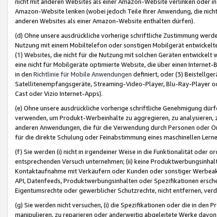
nicht mit anderen Websites als einer Amazon-Website verlinken oder i
Amazon-Website lenken (wobei jedoch Teile Ihrer Anwendung, die nich
anderen Websites als einer Amazon-Website enthalten dürfen).
(d) Ohne unsere ausdrückliche vorherige schriftliche Zustimmung werd
Nutzung mit einem Mobiltelefon oder sonstigen Mobilgerät entwickelt
(1) Websites, die nicht für die Nutzung mit solchen Geräten entwickelt
eine nicht für Mobilgeräte optimierte Website, die über einen Interne
in den
Richtlinie für Mobile Anwendungen
definiert, oder (3) Beistellge
Satellitenempfangsgeräte, Streaming-Video-Player, Blu-Ray-Player ode
Cast oder Vizio Internet-Apps).
(e) Ohne unsere ausdrückliche vorherige schriftliche Genehmigung dürfe
verwenden, um Produkt-Werbeinhalte zu aggregieren, zu analysieren, 
anderen Anwendungen, die für die Verwendung durch Personen oder Or
für die direkte Schulung oder Feinabstimmung eines maschinellen Lern
(f) Sie werden (i) nicht in irgendeiner Weise in die Funktionalität ode
entsprechenden Versuch unternehmen; (ii) keine Produktwerbungsinha
Kontaktaufnahme mit Verkäufern oder Kunden oder sonstiger Werbeaktiv
API, Datenfeeds, Produktwerbungsinhalten oder Spezifikationen erschei
Eigentumsrechte oder gewerblicher Schutzrechte, nicht entfernen, verd
(g) Sie werden nicht versuchen, (i) die Spezifikationen oder die in de
manipulieren, zu reparieren oder anderweitig abgeleitete Werke davon z