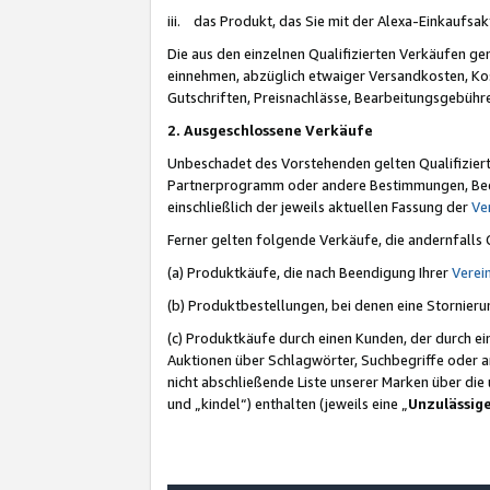
iii. das Produkt, das Sie mit der Alexa-Einkaufsa
Die aus den einzelnen Qualifizierten Verkäufen gen
einnehmen, abzüglich etwaiger Versandkosten, Ko
Gutschriften, Preisnachlässe, Bearbeitungsgebühr
2. Ausgeschlossene Verkäufe
Unbeschadet des Vorstehenden gelten Qualifiziert
Partnerprogramm oder andere Bestimmungen, Beding
einschließlich der jeweils aktuellen Fassung der
Ve
Ferner gelten folgende Verkäufe, die andernfalls
(a) Produktkäufe, die nach Beendigung Ihrer
Verei
(b) Produktbestellungen, bei denen eine Stornier
(c) Produktkäufe durch einen Kunden, der durch e
Auktionen über Schlagwörter, Suchbegriffe oder a
nicht abschließende Liste unserer Marken über di
und „kindel“) enthalten (jeweils eine „
Unzulässig