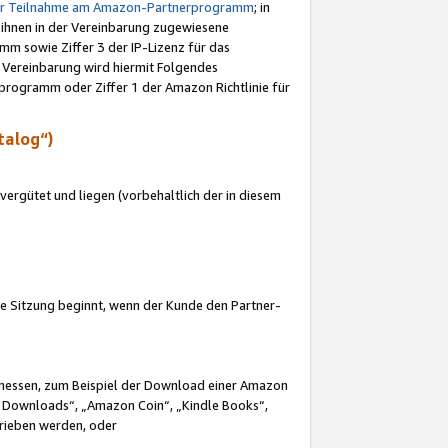
ur Teilnahme am Amazon-Partnerprogramm
; in
 ihnen in der Vereinbarung zugewiesene
m sowie Ziffer 3 der IP-Lizenz für das
 Vereinbarung wird hiermit Folgendes
programm oder Ziffer 1 der Amazon Richtlinie für
talog“)
ergütet und liegen (vorbehaltlich der in diesem
i die Sitzung beginnt, wenn der Kunde den Partner-
Ermessen, zum Beispiel der Download einer Amazon
 Downloads“, „Amazon Coin“, „Kindle Books“,
trieben werden, oder