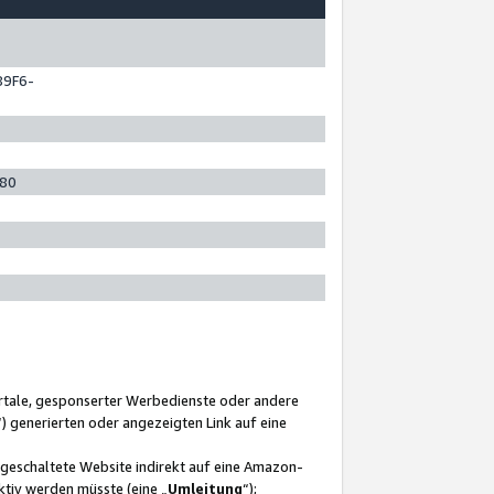
89F6-
280
ortale, gesponserter Werbedienste oder andere
“) generierten oder angezeigten Link auf eine
ngeschaltete Website indirekt auf eine Amazon-
ktiv werden müsste (eine „
Umleitung
“);