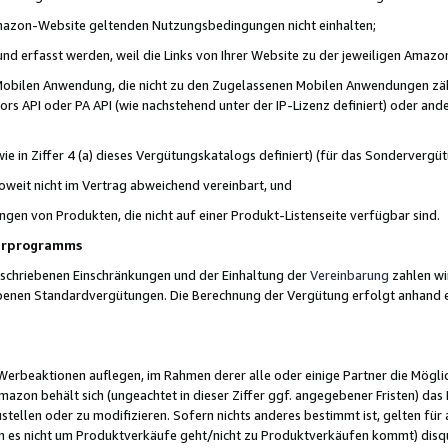
 Amazon-Website geltenden Nutzungsbedingungen nicht einhalten;
t und erfasst werden, weil die Links von Ihrer Website zu der jeweiligen Am
 Mobilen Anwendung, die nicht zu den Zugelassenen Mobilen Anwendungen zählt
s API oder PA API (wie nachstehend unter der IP-Lizenz definiert) oder ander
ie in Ziffer 4 (a) dieses Vergütungskatalogs definiert) (für das Sonderverg
weit nicht im Vertrag abweichend vereinbart, und
ngen von Produkten, die nicht auf einer Produkt-Listenseite verfügbar sind.
nerprogramms
eschriebenen Einschränkungen und der Einhaltung der
Vereinbarung
zahlen wir
ebenen Standardvergütungen. Die Berechnung der Vergütung erfolgt anhand e
beaktionen auflegen, im Rahmen derer alle oder einige Partner die Möglichk
Amazon behält sich (ungeachtet in dieser Ziffer ggf. angegebener Fristen) d
ustellen oder zu modifizieren. Sofern nichts anderes bestimmt ist, gelten 
s nicht um Produktverkäufe geht/nicht zu Produktverkäufen kommt) disqua