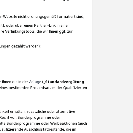
azon-Website nicht ordnungsgemäß formatiert sind;
, oder über einen Partner-Link in einer
e Verlinkungstools, die wir Ihnen ggf. zur
ütungen gezahlt werden);
 Ihnen die in der
Anlage
(„
Standardvergütung
ines bestimmten Prozentsatzes der Qualifizierten
eit erhalten, zusätzliche oder alternative
as Recht vor, Sonderprogramme oder
für alle Sonderprogramme oder Werbeaktionen (auch
lifizierende Ausschlusstatbestände, die im