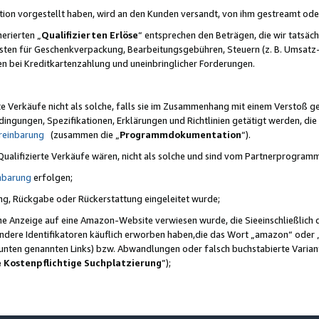
ktion vorgestellt haben, wird an den Kunden versandt, von ihm gestreamt od
erierten „
Qualifizierten Erlöse
“ entsprechen den Beträgen, die wir tatsäch
sten für Geschenkverpackung, Bearbeitungsgebühren, Steuern (z. B. Umsatz-
en bei Kreditkartenzahlung und uneinbringlicher Forderungen.
e Verkäufe nicht als solche, falls sie im Zusammenhang mit einem Verstoß 
ungen, Spezifikationen, Erklärungen und Richtlinien getätigt werden, die 
reinbarung
(zusammen die „
Programmdokumentation
“).
 Qualifizierte Verkäufe wären, nicht als solche und sind vom Partnerprogra
nbarung
erfolgen;
ung, Rückgabe oder Rückerstattung eingeleitet wurde;
ine Anzeige auf eine Amazon-Website verwiesen wurde, die Sieeinschließlich
ndere Identifikatoren käuflich erworben haben,die das Wort „amazon“ oder 
e unten genannten Links) bzw. Abwandlungen oder falsch buchstabierte Varia
e Kostenpflichtige Suchplatzierung
”);