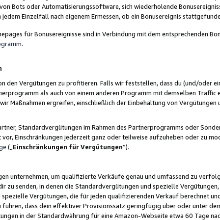
 von Bots oder Automatisierungssoftware, sich wiederholende Bonusereignisse
n jedem Einzelfall nach eigenem Ermessen, ob ein Bonusereignis stattgefund
epages für Bonusereignisse sind in Verbindung mit dem entsprechenden Bonu
rogramm
.
n
den Vergütungen zu profitieren. Falls wir feststellen, dass du (und/oder ein
erprogramm als auch von einem anderen Programm mit demselben Traffic ei
n wir Maßnahmen ergreifen, einschließlich der Einbehaltung von Vergütunge
r Partner, Standardvergütungen im Rahmen des Partnerprogramms oder Sonde
ht vor, Einschränkungen jederzeit ganz oder teilweise aufzuheben oder zu mod
ge
(„
Einschränkungen für Vergütungen
“).
ngen unternehmen, um qualifizierte Verkäufe genau und umfassend zu verfol
dir zu senden, in denen die Standardvergütungen und spezielle Vergütungen, 
pezielle Vergütungen, die für jeden qualifizierenden Verkauf berechnet un
 führen, dass dein effektiver Provisionssatz geringfügig über oder unter dem
ungen in der Standardwährung für eine Amazon-Webseite etwa 60 Tage nach