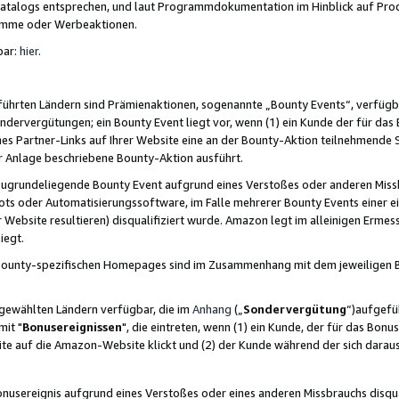
skatalogs entsprechen, und laut Programmdokumentation im Hinblick auf Pr
amme oder Werbeaktionen.
bar:
hier
.
führten Ländern sind Prämienaktionen, sogenannte „Bounty Events“, verfügb
Sondervergütungen; ein Bounty Event liegt vor, wenn (1) ein Kunde der für da
nes Partner-Links auf Ihrer Website eine an der Bounty-Aktion teilnehmende 
er Anlage beschriebene Bounty-Aktion ausführt.
ugrundeliegende Bounty Event aufgrund eines Verstoßes oder anderen Miss
ots oder Automatisierungssoftware, im Falle mehrerer Bounty Events einer e
r Website resultieren) disqualifiziert wurde. Amazon legt im alleinigen Ermess
iegt.
n Bounty-spezifischen Homepages sind im Zusammenhang mit dem jeweiligen
sgewählten Ländern verfügbar, die im
Anhang
(„
Sondervergütung
“)aufgefüh
it "
Bonusereignissen
", die eintreten, wenn (1) ein Kunde, der für das Bon
bsite auf die Amazon-Website klickt und (2) der Kunde während der sich dar
usereignis aufgrund eines Verstoßes oder eines anderen Missbrauchs disqua