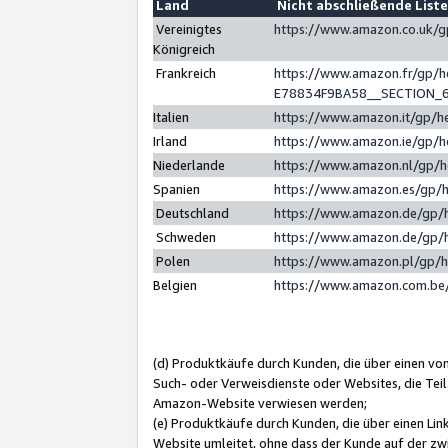
Land
Nicht abschließende List
Vereinigtes
https://www.amazon.co.uk/
Königreich
Frankreich
https://www.amazon.fr/gp/
E78834F9BA58__SECTION_
Italien
https://www.amazon.it/gp/h
Irland
https://www.amazon.ie/gp/
Niederlande
https://www.amazon.nl/gp/
Spanien
https://www.amazon.es/gp/
Deutschland
https://www.amazon.de/gp/
Schweden
https://www.amazon.de/gp/
Polen
https://www.amazon.pl/gp/
Belgien
https://www.amazon.com.be
(d) Produktkäufe durch Kunden, die über einen vo
Such- oder Verweisdienste oder Websites, die Teil
Amazon-Website verwiesen werden;
(e) Produktkäufe durch Kunden, die über einen Li
Website umleitet, ohne dass der Kunde auf der zw