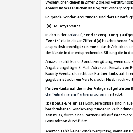
Wesentlichen denen in Ziffer 2 dieses Vergütung
ebenso im Wesentlichen analog für Sonderprogr
Folgende Sondervergütungen sind derzeit verfüg
(a) Bounty Events
In den in der
Anlage
(„
Sondervergütung
“) aufge
Events
“ die in dieser Ziffer 4 (a) beschriebenen 
anspruchsberechtigt sein muss, durch Anklicken ei
der Kunde in der entsprechenden Sitzung die in d
Amazon zahlt keine Sondervergütung, wenn das z
Angabe ungültiger E-Mail-Adressen, Einsatz von B
Bounty Events, die nicht aus Partner-Links auf Ihre
gegeben ist oder ein Verstoß oder Missbrauch vorl
Partner-Links auf die in der Anlage aufgeführte
die Teilnahme am Partnerprogramm
erlaubt.
(b) Bonus-Ereignisse
Bonusereignisse sind in au
beschriebenen Sondervergütungen in Verbindung m
sein muss, durch einen Partner-Link auf Ihrer We
Bonusaktion durchführt.
Amazon zahlt keine Sondervergütung, wenn ein Bon