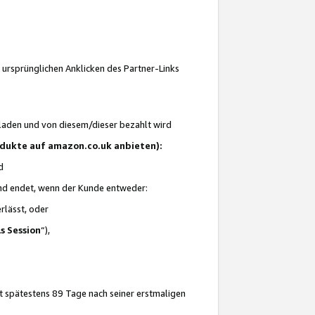
 ursprünglichen Anklicken des Partner-Links
laden und von diesem/dieser bezahlt wird
rodukte auf amazon.co.uk anbieten):
d
 und endet, wenn der Kunde entweder:
erlässt, oder
ls Session
“),
t spätestens 89 Tage nach seiner erstmaligen