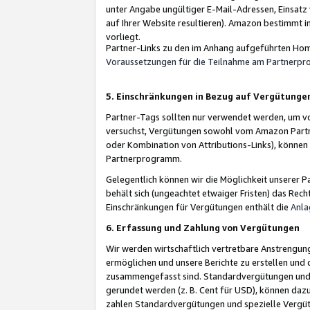
unter Angabe ungültiger E-Mail-Adressen, Einsatz
auf Ihrer Website resultieren). Amazon bestimmt i
vorliegt.
Partner-Links zu den im Anhang aufgeführten Hom
Voraussetzungen für die Teilnahme am Partnerp
5. Einschränkungen in Bezug auf Vergütunge
Partner-Tags sollten nur verwendet werden, um von 
versuchst, Vergütungen sowohl vom Amazon Partn
oder Kombination von Attributions-Links), könne
Partnerprogramm.
Gelegentlich können wir die Möglichkeit unsere
behält sich (ungeachtet etwaiger Fristen) das Rec
Einschränkungen für Vergütungen enthält die
Anla
6. Erfassung und Zahlung von Vergütungen
Wir werden wirtschaftlich vertretbare Anstrengu
ermöglichen und unsere Berichte zu erstellen und 
zusammengefasst sind. Standardvergütungen und s
gerundet werden (z. B. Cent für USD), können dazu
zahlen Standardvergütungen und spezielle Vergüt