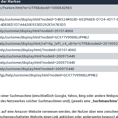
e der Marken
gp/feature.html?ie=UTF8&docId=1000642963
help/customer/display.html?nodeId=548524#GUID-602FA6E8-D724-4317-
64DE0ED1D744420E933ED292E5A7B3D3
elp/customer/display.html?nodeId=201014060
help/customer/display.html?nodeId=GCX77V9988LUPMB2
help/customer/display.html/ref=hp_left_v4_sib?ie=UTF8&nodeId=201909
help/customer/display.html/?nodeId=201014060
help/customer/display.html?nodeId=200975440
help/customer/display.html?nodeId=200975440
help/customer/display.html?nodeId=200975440
/gp/help/customer/display.html?nodeId=GCX77V9988LUPMB2
n einer Suchmaschine (einschließlich Google, Yahoo, Bing oder andere Webp
 des Netzwerkes solcher Suchmaschinen sind), (jeweils eine „
Suchmaschine
nk auf eine Amazon-Website verwiesen werden, der Nutzer über eine zwische
ischengeschalteten Website einen Link anklicken oder anderweitig bewusst a