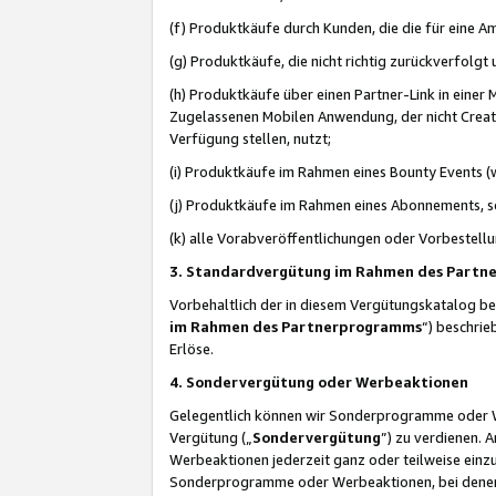
(f) Produktkäufe durch Kunden, die die für eine
(g) Produktkäufe, die nicht richtig zurückverfolg
(h) Produktkäufe über einen Partner-Link in einer
Zugelassenen Mobilen Anwendung, der nicht Creator
Verfügung stellen, nutzt;
(i) Produktkäufe im Rahmen eines Bounty Events (w
(j) Produktkäufe im Rahmen eines Abonnements, so
(k) alle Vorabveröffentlichungen oder Vorbestellu
3. Standardvergütung im Rahmen des Part
Vorbehaltlich der in diesem Vergütungskatalog b
im Rahmen des Partnerprogramms
“) beschri
Erlöse.
4. Sondervergütung oder Werbeaktionen
Gelegentlich können wir Sonderprogramme oder Wer
Vergütung („
Sondervergütung
”) zu verdienen. 
Werbeaktionen jederzeit ganz oder teilweise einz
Sonderprogramme oder Werbeaktionen, bei denen e