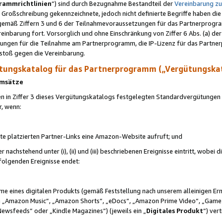
rammrichtlinien
“) sind durch Bezugnahme Bestandteil der
Vereinbarung z
Großschreibung gekennzeichnete, jedoch nicht definierte Begriffe haben die
 gemäß Ziffern 3 und 6 der Teilnahmevoraussetzungen für das Partnerprogram
nbarung fort. Vorsorglich und ohne Einschränkung von Ziffer 6 Abs. (a) der
ungen für die Teilnahme am Partnerprogramm, die IP-Lizenz für das Partner
rstoß gegen die Vereinbarung.
ungskatalog für das Partnerprogramm („Vergütungska
 Umsätze
n in Ziffer 3 dieses Vergütungskatalogs festgelegten Standardvergütungen v
r, wenn:
ite platzierten Partner-Links eine Amazon-Website aufruft; und
r nachstehend unter (i), (ii) und (iii) beschriebenen Ereignisse eintritt, wobe
 folgenden Ereignisse endet:
hme eines digitalen Produkts (gemäß Feststellung nach unserem alleinigen 
 „Amazon Music“, „Amazon Shorts“, „eDocs“, „Amazon Prime Video“, „Game
Newsfeeds“ oder „Kindle Magazines“) (jeweils ein „
Digitales Produkt
“) ver