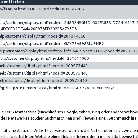
e der Marken
gp/feature.html?ie=UTF8&docId=1000642963
help/customer/display.html?nodeId=548524#GUID-602FA6E8-D724-4317-
64DE0ED1D744420E933ED292E5A7B3D3
elp/customer/display.html?nodeId=201014060
help/customer/display.html?nodeId=GCX77V9988LUPMB2
help/customer/display.html/ref=hp_left_v4_sib?ie=UTF8&nodeId=201909
help/customer/display.html/?nodeId=201014060
help/customer/display.html?nodeId=200975440
help/customer/display.html?nodeId=200975440
help/customer/display.html?nodeId=200975440
/gp/help/customer/display.html?nodeId=GCX77V9988LUPMB2
n einer Suchmaschine (einschließlich Google, Yahoo, Bing oder andere Webp
 des Netzwerkes solcher Suchmaschinen sind), (jeweils eine „
Suchmaschine
nk auf eine Amazon-Website verwiesen werden, der Nutzer über eine zwische
ischengeschalteten Website einen Link anklicken oder anderweitig bewusst a