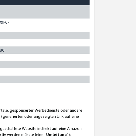
89F6-
280
ortale, gesponserter Werbedienste oder andere
“) generierten oder angezeigten Link auf eine
ngeschaltete Website indirekt auf eine Amazon-
ktiv werden müsste (eine „
Umleitung
“);