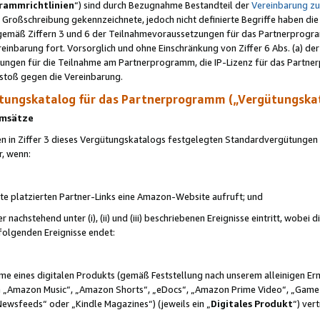
rammrichtlinien
“) sind durch Bezugnahme Bestandteil der
Vereinbarung z
Großschreibung gekennzeichnete, jedoch nicht definierte Begriffe haben die
 gemäß Ziffern 3 und 6 der Teilnahmevoraussetzungen für das Partnerprogram
nbarung fort. Vorsorglich und ohne Einschränkung von Ziffer 6 Abs. (a) der
ungen für die Teilnahme am Partnerprogramm, die IP-Lizenz für das Partner
rstoß gegen die Vereinbarung.
ungskatalog für das Partnerprogramm („Vergütungska
 Umsätze
n in Ziffer 3 dieses Vergütungskatalogs festgelegten Standardvergütungen v
r, wenn:
ite platzierten Partner-Links eine Amazon-Website aufruft; und
r nachstehend unter (i), (ii) und (iii) beschriebenen Ereignisse eintritt, wobe
 folgenden Ereignisse endet:
hme eines digitalen Produkts (gemäß Feststellung nach unserem alleinigen 
 „Amazon Music“, „Amazon Shorts“, „eDocs“, „Amazon Prime Video“, „Game
Newsfeeds“ oder „Kindle Magazines“) (jeweils ein „
Digitales Produkt
“) ver