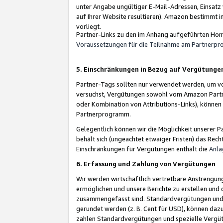
unter Angabe ungültiger E-Mail-Adressen, Einsatz
auf Ihrer Website resultieren). Amazon bestimmt i
vorliegt.
Partner-Links zu den im Anhang aufgeführten Hom
Voraussetzungen für die Teilnahme am Partnerp
5. Einschränkungen in Bezug auf Vergütunge
Partner-Tags sollten nur verwendet werden, um von 
versuchst, Vergütungen sowohl vom Amazon Partn
oder Kombination von Attributions-Links), könne
Partnerprogramm.
Gelegentlich können wir die Möglichkeit unsere
behält sich (ungeachtet etwaiger Fristen) das Rec
Einschränkungen für Vergütungen enthält die
Anla
6. Erfassung und Zahlung von Vergütungen
Wir werden wirtschaftlich vertretbare Anstrengu
ermöglichen und unsere Berichte zu erstellen und 
zusammengefasst sind. Standardvergütungen und s
gerundet werden (z. B. Cent für USD), können dazu
zahlen Standardvergütungen und spezielle Vergüt