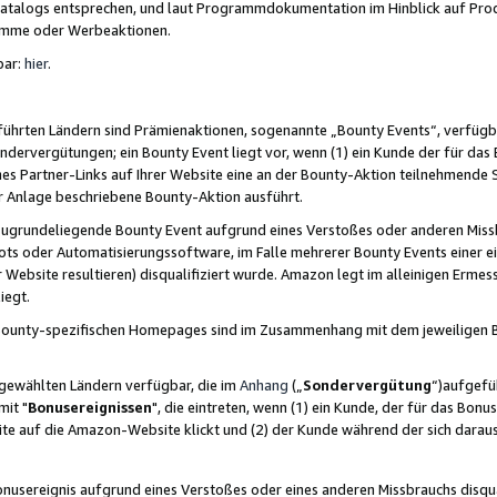
skatalogs entsprechen, und laut Programmdokumentation im Hinblick auf Pr
amme oder Werbeaktionen.
bar:
hier
.
führten Ländern sind Prämienaktionen, sogenannte „Bounty Events“, verfügb
Sondervergütungen; ein Bounty Event liegt vor, wenn (1) ein Kunde der für da
nes Partner-Links auf Ihrer Website eine an der Bounty-Aktion teilnehmende 
er Anlage beschriebene Bounty-Aktion ausführt.
ugrundeliegende Bounty Event aufgrund eines Verstoßes oder anderen Miss
ots oder Automatisierungssoftware, im Falle mehrerer Bounty Events einer e
r Website resultieren) disqualifiziert wurde. Amazon legt im alleinigen Ermess
iegt.
n Bounty-spezifischen Homepages sind im Zusammenhang mit dem jeweiligen
sgewählten Ländern verfügbar, die im
Anhang
(„
Sondervergütung
“)aufgefüh
it "
Bonusereignissen
", die eintreten, wenn (1) ein Kunde, der für das Bon
bsite auf die Amazon-Website klickt und (2) der Kunde während der sich dar
usereignis aufgrund eines Verstoßes oder eines anderen Missbrauchs disqua