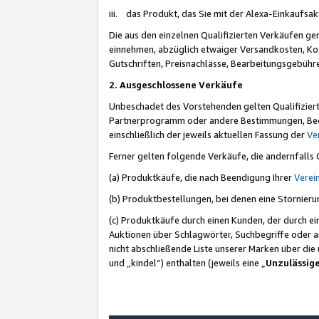
iii. das Produkt, das Sie mit der Alexa-Einkaufsa
Die aus den einzelnen Qualifizierten Verkäufen gen
einnehmen, abzüglich etwaiger Versandkosten, Ko
Gutschriften, Preisnachlässe, Bearbeitungsgebühr
2. Ausgeschlossene Verkäufe
Unbeschadet des Vorstehenden gelten Qualifiziert
Partnerprogramm oder andere Bestimmungen, Beding
einschließlich der jeweils aktuellen Fassung der
Ve
Ferner gelten folgende Verkäufe, die andernfalls
(a) Produktkäufe, die nach Beendigung Ihrer
Verei
(b) Produktbestellungen, bei denen eine Stornier
(c) Produktkäufe durch einen Kunden, der durch e
Auktionen über Schlagwörter, Suchbegriffe oder a
nicht abschließende Liste unserer Marken über di
und „kindel“) enthalten (jeweils eine „
Unzulässig