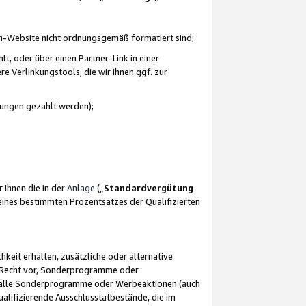
azon-Website nicht ordnungsgemäß formatiert sind;
, oder über einen Partner-Link in einer
e Verlinkungstools, die wir Ihnen ggf. zur
ütungen gezahlt werden);
 Ihnen die in der
Anlage
(„
Standardvergütung
ines bestimmten Prozentsatzes der Qualifizierten
eit erhalten, zusätzliche oder alternative
as Recht vor, Sonderprogramme oder
für alle Sonderprogramme oder Werbeaktionen (auch
lifizierende Ausschlusstatbestände, die im