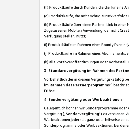
(f) Produktkäufe durch Kunden, die die für eine
(g) Produktkäufe, die nicht richtig zurückverfolg
(h) Produktkäufe über einen Partner-Link in einer
Zugelassenen Mobilen Anwendung, der nicht Creator
Verfügung stellen, nutzt;
(i) Produktkäufe im Rahmen eines Bounty Events (w
(j) Produktkäufe im Rahmen eines Abonnements, so
(k) alle Vorabveröffentlichungen oder Vorbestellu
3. Standardvergütung im Rahmen des Part
Vorbehaltlich der in diesem Vergütungskatalog b
im Rahmen des Partnerprogramms
“) beschri
Erlöse.
4. Sondervergütung oder Werbeaktionen
Gelegentlich können wir Sonderprogramme oder Wer
Vergütung („
Sondervergütung
”) zu verdienen. 
Werbeaktionen jederzeit ganz oder teilweise einz
Sonderprogramme oder Werbeaktionen, bei denen e