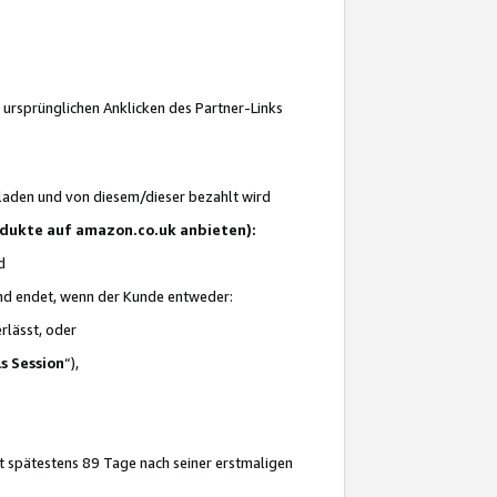
 ursprünglichen Anklicken des Partner-Links
laden und von diesem/dieser bezahlt wird
rodukte auf amazon.co.uk anbieten):
d
 und endet, wenn der Kunde entweder:
erlässt, oder
ls Session
“),
t spätestens 89 Tage nach seiner erstmaligen