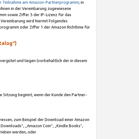
ur Teilnahme am Amazon-Partnerprogramm
; in
 ihnen in der Vereinbarung zugewiesene
m sowie Ziffer 3 der IP-Lizenz für das
 Vereinbarung wird hiermit Folgendes
programm oder Ziffer 1 der Amazon Richtlinie für
talog“)
ergütet und liegen (vorbehaltlich der in diesem
i die Sitzung beginnt, wenn der Kunde den Partner-
Ermessen, zum Beispiel der Download einer Amazon
 Downloads“, „Amazon Coin“, „Kindle Books“,
trieben werden, oder