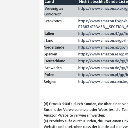
Land
Nicht abschließende List
Vereinigtes
https://www.amazon.co.uk/
Königreich
Frankreich
https://www.amazon.fr/gp/
E78834F9BA58__SECTION_
Italien
https://www.amazon.it/gp/h
Irland
https://www.amazon.ie/gp/
Niederlande
https://www.amazon.nl/gp/
Spanien
https://www.amazon.es/gp/
Deutschland
https://www.amazon.de/gp/
Schweden
https://www.amazon.de/gp/
Polen
https://www.amazon.pl/gp/
Belgien
https://www.amazon.com.be
(d) Produktkäufe durch Kunden, die über einen vo
Such- oder Verweisdienste oder Websites, die Teil
Amazon-Website verwiesen werden;
(e) Produktkäufe durch Kunden, die über einen Li
Website umleitet, ohne dass der Kunde auf der zw