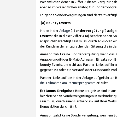
Wesentlichen denen in Ziffer 2 dieses Vergütung
ebenso im Wesentlichen analog für Sonderprogr
Folgende Sondervergütungen sind derzeit verfüg
(a) Bounty Events
In den in der
Anlage
(„
Sondervergütung
“) aufge
Events
“ die in dieser Ziffer 4 (a) beschriebenen 
anspruchsberechtigt sein muss, durch Anklicken ei
der Kunde in der entsprechenden Sitzung die in d
Amazon zahlt keine Sondervergütung, wenn das z
Angabe ungültiger E-Mail-Adressen, Einsatz von B
Bounty Events, die nicht aus Partner-Links auf Ihre
gegeben ist oder ein Verstoß oder Missbrauch vorl
Partner-Links auf die in der Anlage aufgeführte
die Teilnahme am Partnerprogramm
erlaubt.
(b) Bonus-Ereignisse
Bonusereignisse sind in au
beschriebenen Sondervergütungen in Verbindung m
sein muss, durch einen Partner-Link auf Ihrer We
Bonusaktion durchführt.
Amazon zahlt keine Sondervergütung, wenn ein Bon