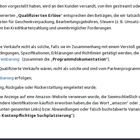
ktion vorgestellt haben, wird an den Kunden versandt, von ihm gestreamt od
erierten „
Qualifizierten Erlöse
“ entsprechen den Beträgen, die wir tatsäch
sten für Geschenkverpackung, Bearbeitungsgebühren, Steuern (z. B. Umsatz-
en bei Kreditkartenzahlung und uneinbringlicher Forderungen.
e Verkäufe nicht als solche, falls sie im Zusammenhang mit einem Verstoß 
ungen, Spezifikationen, Erklärungen und Richtlinien getätigt werden, die 
reinbarung
(zusammen die „
Programmdokumentation
“).
 Qualifizierte Verkäufe wären, nicht als solche und sind vom Partnerprogra
nbarung
erfolgen;
ung, Rückgabe oder Rückerstattung eingeleitet wurde;
ine Anzeige auf eine Amazon-Website verwiesen wurde, die Sieeinschließlich
ndere Identifikatoren käuflich erworben haben,die das Wort „amazon“ oder 
e unten genannten Links) bzw. Abwandlungen oder falsch buchstabierte Varia
e Kostenpflichtige Suchplatzierung
”);