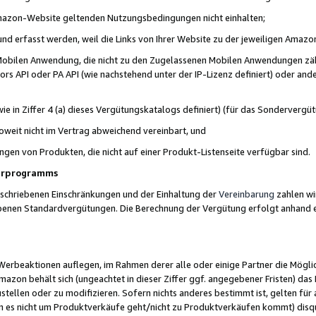
 Amazon-Website geltenden Nutzungsbedingungen nicht einhalten;
t und erfasst werden, weil die Links von Ihrer Website zu der jeweiligen Am
 Mobilen Anwendung, die nicht zu den Zugelassenen Mobilen Anwendungen zählt
s API oder PA API (wie nachstehend unter der IP-Lizenz definiert) oder ander
ie in Ziffer 4 (a) dieses Vergütungskatalogs definiert) (für das Sonderverg
weit nicht im Vertrag abweichend vereinbart, und
ngen von Produkten, die nicht auf einer Produkt-Listenseite verfügbar sind.
nerprogramms
eschriebenen Einschränkungen und der Einhaltung der
Vereinbarung
zahlen wir
ebenen Standardvergütungen. Die Berechnung der Vergütung erfolgt anhand e
beaktionen auflegen, im Rahmen derer alle oder einige Partner die Möglichk
Amazon behält sich (ungeachtet in dieser Ziffer ggf. angegebener Fristen) d
ustellen oder zu modifizieren. Sofern nichts anderes bestimmt ist, gelten 
s nicht um Produktverkäufe geht/nicht zu Produktverkäufen kommt) disqua