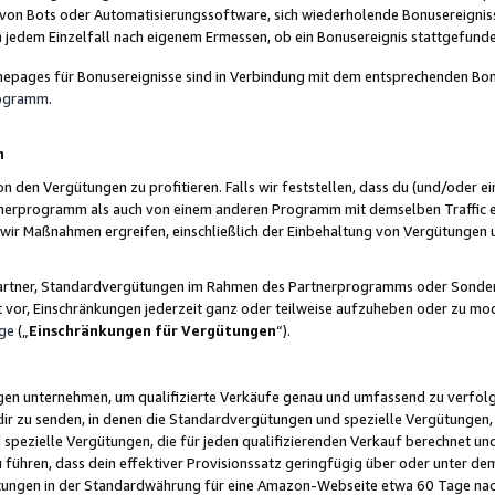
 von Bots oder Automatisierungssoftware, sich wiederholende Bonusereignisse
n jedem Einzelfall nach eigenem Ermessen, ob ein Bonusereignis stattgefund
epages für Bonusereignisse sind in Verbindung mit dem entsprechenden Bonu
rogramm
.
n
den Vergütungen zu profitieren. Falls wir feststellen, dass du (und/oder ein
erprogramm als auch von einem anderen Programm mit demselben Traffic ei
n wir Maßnahmen ergreifen, einschließlich der Einbehaltung von Vergütunge
r Partner, Standardvergütungen im Rahmen des Partnerprogramms oder Sonde
ht vor, Einschränkungen jederzeit ganz oder teilweise aufzuheben oder zu mod
ge
(„
Einschränkungen für Vergütungen
“).
ngen unternehmen, um qualifizierte Verkäufe genau und umfassend zu verfol
dir zu senden, in denen die Standardvergütungen und spezielle Vergütungen, 
pezielle Vergütungen, die für jeden qualifizierenden Verkauf berechnet un
 führen, dass dein effektiver Provisionssatz geringfügig über oder unter dem
ungen in der Standardwährung für eine Amazon-Webseite etwa 60 Tage nach