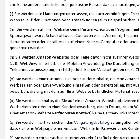
und keine andere natürliche oder juristische Person dazu ermächtigen, a
(l) Sie werden alle Handlungen unterlassen, die nach vernünftigem Erme
Website, auf der Funktionen oder Transaktionen (zum Beispiel suchen, s
(m) Sie werden auf Ihrer Website keine Partner-Links oder Programmin
Spionagesoftware, Schadsoftware, Computerviren, Würmern, Trojaner
Herunterladen oder Installieren auf einem Nutzer-Computer oder ande
genehmigt wurden.
(n) Sie werden Amazon-Websites oder Teile davon nicht auf Ihrer Websi
(z. B., WebView) innerhalb einer Mobilen Anwendung. Die Darstellung ein
Teilnahmevoraussetzungen stellt jedoch keinen Verstoß gegen diese Zif
(o) Sie werden keine Partner-Links oder andere Inhalte, die eine Am
Werbeseiten oder Layer-Werbung einstellen oder bereitstellen, mit Au
bewerben, die eng mit dem auf Ihrer Website befindlichen Material z
(p) Sie werden in Inhalte, die Sie auf einer Amazon-Website platzier
Werbediensten oder in einer Kundenbewertung, einem Forum, einem Wun
einer Amazon-Website verfügbaren Kontext) keine Partner-Links integr
(q) Sie werden nicht versuchen, den
Vergütungskatalog
zu umgehen oder
dass sich eine Webpage einer Amazon-Website im Browser eines Kunden 
(r) Sie werden nicht versuchen, Internetverkehr (Traffic) oder Vergü