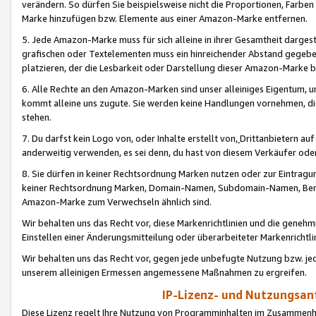
verändern. So dürfen Sie beispielsweise nicht die Proportionen, Farb
Marke hinzufügen bzw. Elemente aus einer Amazon-Marke entfernen.
5. Jede Amazon-Marke muss für sich alleine in ihrer Gesamtheit darge
grafischen oder Textelementen muss ein hinreichender Abstand gegebe
platzieren, der die Lesbarkeit oder Darstellung dieser Amazon-Marke b
6. Alle Rechte an den Amazon-Marken sind unser alleiniges Eigentum, 
kommt alleine uns zugute. Sie werden keine Handlungen vornehmen, 
stehen.
7. Du darfst kein Logo von, oder Inhalte erstellt von,
Drittanbietern au
anderweitig verwenden, es sei denn, du hast von diesem Verkäufer oder
8. Sie dürfen in keiner Rechtsordnung Marken nutzen oder zur Eintragu
keiner Rechtsordnung Marken, Domain-Namen, Subdomain-Namen, Benu
Amazon-Marke zum Verwechseln ähnlich sind.
Wir behalten uns das Recht vor, diese Markenrichtlinien und die gene
Einstellen einer Änderungsmitteilung oder überarbeiteter Markenricht
Wir behalten uns das Recht vor, gegen jede unbefugte Nutzung bzw. jede 
unserem alleinigen Ermessen angemessene Maßnahmen zu ergreifen.
IP-Lizenz- und Nutzungsan
Diese Lizenz regelt Ihre Nutzung von Programminhalten im Zusammen