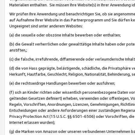
Materialien enthalten. Sie müssen Ihre Website(s) in Ihrer Anwendung ide
Wir prüfen Ihre Anwendung und benachrichtigen Sie, ob sie angenommen
auf Aufnahme Ihrer Website in das Partnerprogramm und Sie dürfen kei
Ungeeignet sind unter anderem Websites:
(a) die sexuelle oder obszöne Inhalte bewerben oder enthalten;
(b) die Gewalt verherrlichen oder gewalttätige Inhalte haben oder pot
anstiften,;
(c) die falsche, irreführende, diffamierende oder verleumderische Inha
(d) die von Hass geprägte, belästigende, schädliche, die Privatsphäre v
Herkunft, Hautfarbe, Geschlecht, Religion, Nationalität, Behinderung, 
(e) die rechtswidrige Handlungen bewerben oder ausführen;
(f) sich an Kinder richten oder wissentlich personenbezogene Daten vo
geltenden Gesetzen definiert) erheben, verwenden oder offenlegen, Vo
Regeln, Vorschriften, Anordnungen, Lizenzen, Genehmigungen, Richtlini
Entscheidungen oder andere Anforderungen einer zuständigen Regierung
Privacy Protection Act (15 U.S.C. §§ 6501-6506) oder Vorschriften, di
Internet erlassen wurden);
(g) die Marken von Amazon oder unseren verbundenen Unternehmen b