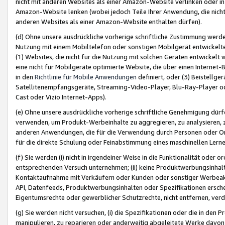
nicht mit anderen Websites als einer Amazon-Website verlinken oder i
Amazon-Website lenken (wobei jedoch Teile Ihrer Anwendung, die nich
anderen Websites als einer Amazon-Website enthalten dürfen).
(d) Ohne unsere ausdrückliche vorherige schriftliche Zustimmung werd
Nutzung mit einem Mobiltelefon oder sonstigen Mobilgerät entwickelt
(1) Websites, die nicht für die Nutzung mit solchen Geräten entwickelt
eine nicht für Mobilgeräte optimierte Website, die über einen Interne
in den
Richtlinie für Mobile Anwendungen
definiert, oder (3) Beistellge
Satellitenempfangsgeräte, Streaming-Video-Player, Blu-Ray-Player ode
Cast oder Vizio Internet-Apps).
(e) Ohne unsere ausdrückliche vorherige schriftliche Genehmigung dürfe
verwenden, um Produkt-Werbeinhalte zu aggregieren, zu analysieren, 
anderen Anwendungen, die für die Verwendung durch Personen oder Or
für die direkte Schulung oder Feinabstimmung eines maschinellen Lern
(f) Sie werden (i) nicht in irgendeiner Weise in die Funktionalität ode
entsprechenden Versuch unternehmen; (ii) keine Produktwerbungsinha
Kontaktaufnahme mit Verkäufern oder Kunden oder sonstiger Werbeaktiv
API, Datenfeeds, Produktwerbungsinhalten oder Spezifikationen erschei
Eigentumsrechte oder gewerblicher Schutzrechte, nicht entfernen, verd
(g) Sie werden nicht versuchen, (i) die Spezifikationen oder die in de
manipulieren, zu reparieren oder anderweitig abgeleitete Werke davon z