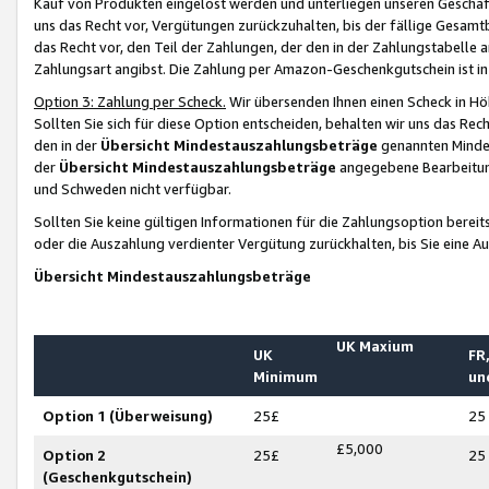
Kauf von Produkten eingelöst werden und unterliegen unseren Geschäf
uns das Recht vor, Vergütungen zurückzuhalten, bis der fällige Gesamt
das Recht vor, den Teil der Zahlungen, der den in der Zahlungstabelle 
Zahlungsart angibst. Die Zahlung per Amazon-Geschenkgutschein ist in
Option 3: Zahlung per Scheck.
Wir übersenden Ihnen einen Scheck in Höh
Sollten Sie sich für diese Option entscheiden, behalten wir uns das Rec
den in der
Übersicht Mindestauszahlungsbeträge
genannten Mindest
der
Übersicht Mindestauszahlungsbeträge
angegebene Bearbeitung
und Schweden nicht verfügbar.
Sollten Sie keine gültigen Informationen für die Zahlungsoption bereit
oder die Auszahlung verdienter Vergütung zurückhalten, bis Sie eine A
Übersicht Mindestauszahlungsbeträge
UK Maxium
UK
FR,
Minimum
un
Option 1 (Überweisung)
25£
25
£5,000
Option 2
25£
25
(Geschenkgutschein)