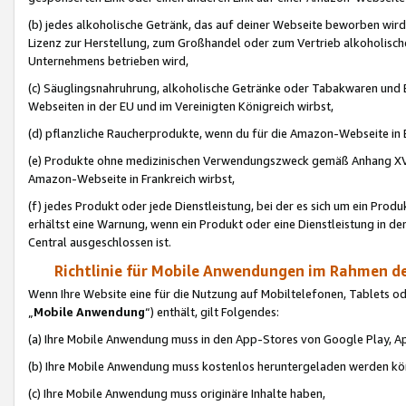
(b) jedes alkoholische Getränk, das auf deiner Webseite beworben wird
Lizenz zur Herstellung, zum Großhandel oder zum Vertrieb alkoholisch
Unternehmens betrieben wird,
(c) Säuglingsnahruhrung, alkoholische Getränke oder Tabakwaren und E
Webseiten in der EU und im Vereinigten Königreich wirbst,
(d) pflanzliche Raucherprodukte, wenn du für die Amazon-Webseite in B
(e) Produkte ohne medizinischen Verwendungszweck gemäß Anhang XVI 
Amazon-Webseite in Frankreich wirbst,
(f) jedes Produkt oder jede Dienstleistung, bei der es sich um ein Prod
erhältst eine Warnung, wenn ein Produkt oder eine Dienstleistung in de
Central ausgeschlossen ist.
Richtlinie für Mobile Anwendungen im Rahmen de
Wenn Ihre Website eine für die Nutzung auf Mobiltelefonen, Tablets 
„
Mobile Anwendung
“) enthält, gilt Folgendes:
(a) Ihre Mobile Anwendung muss in den App-Stores von Google Play, A
(b) Ihre Mobile Anwendung muss kostenlos heruntergeladen werden könn
(c) Ihre Mobile Anwendung muss originäre Inhalte haben,