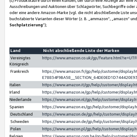
(c) Produktkäufe durch einen Kunden, der durch eine Anzeige auf eine 
Ausschreibungen und Auktionen über Schlagwörter, Suchbegriffe oder 
oder eine andere Amazon-Marke (vgl. die nicht abschließende Liste un
buchstabierte Varianten dieser Wörter (z. B. „ammazon“, „amaozn“ und „
Suchplatzierung
”);
Land
Nicht abschließende Liste der Marken
Vereinigtes
https://www.amazon.co.uk/gp/feature.html?ie=U
Königreich
Frankreich
https://www.amazon.fr/gp/help/customer/displa
E78834F9BA58__SECTION_64DE0ED1D744420E9
Italien
https://www.amazon.it/gp/help/customer/display
Irland
https://www.amazon.ie/gp/help/customer/displa
Niederlande
https://www.amazon.nl/gp/help/customer/display
Spanien
https://www.amazon.es/gp/help/customer/display
Deutschland
https://www.amazon.de/gp/help/customer/displa
Schweden
https://www.amazon.de/gp/help/customer/displa
Polen
https://www.amazon.pl/gp/help/customer/display
Belgien
https://www.amazon.com.be/gp/help/customer/d