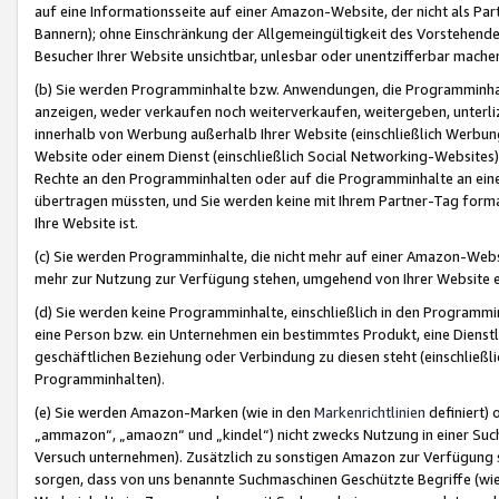
auf eine Informationsseite auf einer Amazon-Website, der nicht als Part
Bannern); ohne Einschränkung der Allgemeingültigkeit des Vorstehende
Besucher Ihrer Website unsichtbar, unlesbar oder unentzifferbar mache
(b) Sie werden Programminhalte bzw. Anwendungen, die Programminhalt
anzeigen, weder verkaufen noch weiterverkaufen, weitergeben, unterli
innerhalb von Werbung außerhalb Ihrer Website (einschließlich Werbun
Website oder einem Dienst (einschließlich Social Networking-Website
Rechte an den Programminhalten oder auf die Programminhalte an eine a
übertragen müssten, und Sie werden keine mit Ihrem Partner-Tag formati
Ihre Website ist.
(c) Sie werden Programminhalte, die nicht mehr auf einer Amazon-Websit
mehr zur Nutzung zur Verfügung stehen, umgehend von Ihrer Website e
(d) Sie werden keine Programminhalte, einschließlich in den Programmin
eine Person bzw. ein Unternehmen ein bestimmtes Produkt, eine Dienstle
geschäftlichen Beziehung oder Verbindung zu diesen steht (einschließli
Programminhalten).
(e) Sie werden Amazon-Marken (wie in den
Markenrichtlinien
definiert) 
„ammazon“, „amaozn“ und „kindel“) nicht zwecks Nutzung in einer Suc
Versuch unternehmen). Zusätzlich zu sonstigen Amazon zur Verfügung 
sorgen, dass von uns benannte Suchmaschinen Geschützte Begriffe (wie 