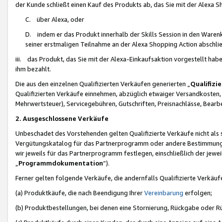
der Kunde schließt einen Kauf des Produkts ab, das Sie mit der Alexa 
C. über Alexa, oder
D. indem er das Produkt innerhalb der Skills Session in den Waren
seiner erstmaligen Teilnahme an der Alexa Shopping Action abschlie
iii. das Produkt, das Sie mit der Alexa-Einkaufsaktion vorgestellt ha
ihm bezahlt.
Die aus den einzelnen Qualifizierten Verkäufen generierten „
Qualifizi
Qualifizierten Verkäufe einnehmen, abzüglich etwaiger Versandkosten
Mehrwertsteuer), Servicegebühren, Gutschriften, Preisnachlässe, Bear
2. Ausgeschlossene Verkäufe
Unbeschadet des Vorstehenden gelten Qualifizierte Verkäufe nicht als
Vergütungskatalog für das Partnerprogramm oder andere Bestimmungen,
wir jeweils für das Partnerprogramm festlegen, einschließlich der jewe
„
Programmdokumentation
“).
Ferner gelten folgende Verkäufe, die andernfalls Qualifizierte Verkä
(a) Produktkäufe, die nach Beendigung Ihrer
Vereinbarung
erfolgen;
(b) Produktbestellungen, bei denen eine Stornierung, Rückgabe oder R