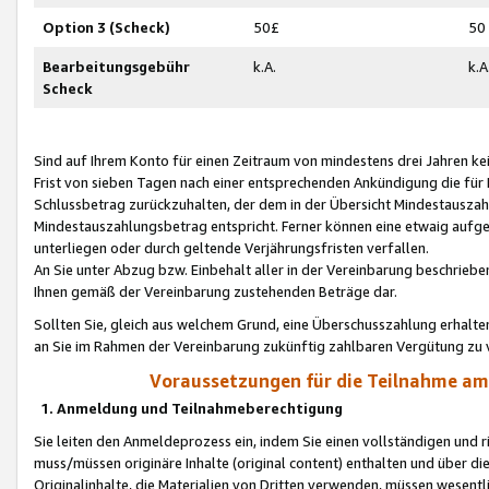
Option 3 (Scheck)
50£
50
Bearbeitungsgebühr
k.A.
k.A
Scheck
Sind auf Ihrem Konto für einen Zeitraum von mindestens drei Jahren kein
Frist von sieben Tagen nach einer entsprechenden Ankündigung die für
Schlussbetrag zurückzuhalten, der dem in der Übersicht Mindestausz
Mindestauszahlungsbetrag entspricht. Ferner können eine etwaig aufg
unterliegen oder durch geltende Verjährungsfristen verfallen.
An Sie unter Abzug bzw. Einbehalt aller in der Vereinbarung beschrieb
Ihnen gemäß der Vereinbarung zustehenden Beträge dar.
Sollten Sie, gleich aus welchem Grund, eine Überschusszahlung erhalte
an Sie im Rahmen der Vereinbarung zukünftig zahlbaren Vergütung zu 
Voraussetzungen für die Teilnahme a
1. Anmeldung und Teilnahmeberechtigung
Sie leiten den Anmeldeprozess ein, indem Sie einen vollständigen und 
muss/müssen originäre Inhalte (original content) enthalten und über d
Originalinhalte, die Materialien von Dritten verwenden, müssen wese