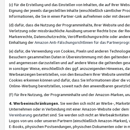
(c) für die Erstellung und das Einstellen von Inhalten, die auf Ihrer We
Eignung der jeweils dargestellten Inhalte (einschließlich sämtlicher 
Informationen, die Sie in einen Partner-Link aufnehmen oder mit diese
(d) dafür, dass die Nutzung der Programminhalte, Ihrer Website und des 
Verletzung oder missbräuchliche Ausübung unserer Rechte bzw. der Recht
Markenrechte, Datenschutzrechte, Veröffentlichungsrechte oder anderer
Einhaltung der
Amazon Anti-Fälschungsrichtlinien für das Partnerpro
(e) dafür, die Verwendung von Cookies, Pixeln und anderen Technologien
Besuchern gesammelten Daten in Übereinstimmung mit den geltenden Ge
und angemessen darzustellen und auf andere Weise die geltenden geset
in sonstiger Weise, einschließlich des ggf. anzuzeigenden Hinweises, d
Werbeanzeigen bereitstellen, von den Besuchern Ihrer Website unmitte
Cookies erkennen können und dafür, dass Sie Informationen über die v
Online-Werbung bereitstellen, soweit nach den anwendbaren gesetzlic
(f) für Ihre Nutzung, der Programminhalte und der Amazon-Marken, u
4. Werbeeinschränkungen.
Sie werden sich nicht an Werbe-, Market
Unternehmen oder in Verbindung mit einer Amazon-Website oder dem Pa
Vereinbarung
gestattet sind. Sie werden sich nicht an Werbeaktivitäten
Logos von uns oder unseren Partnern (einschließlich Amazon-Marken), 
E-Books, physischen Postsendungen, physischen Dokumenten oder in 