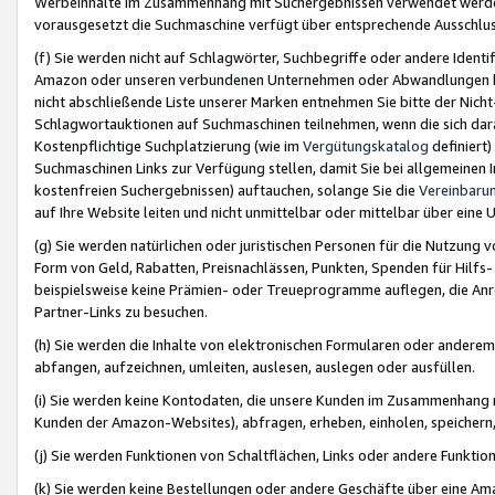
Werbeinhalte im Zusammenhang mit Suchergebnissen verwendet werden,
vorausgesetzt die Suchmaschine verfügt über entsprechende Ausschlu
(f) Sie werden nicht auf Schlagwörter, Suchbegriffe oder andere Ident
Amazon oder unseren verbundenen Unternehmen oder Abwandlungen bzw
nicht abschließende Liste unserer Marken entnehmen Sie bitte der Nich
Schlagwortauktionen auf Suchmaschinen teilnehmen, wenn die sich da
Kostenpflichtige Suchplatzierung (wie im
Vergütungskatalog
definiert
Suchmaschinen Links zur Verfügung stellen, damit Sie bei allgemeinen I
kostenfreien Suchergebnissen) auftauchen, solange Sie die
Vereinbaru
auf Ihre Website leiten und nicht unmittelbar oder mittelbar über eine
(g) Sie werden natürlichen oder juristischen Personen für die Nutzung 
Form von Geld, Rabatten, Preisnachlässen, Punkten, Spenden für Hilfs
beispielsweise keine Prämien- oder Treueprogramme auflegen, die Anrei
Partner-Links zu besuchen.
(h) Sie werden die Inhalte von elektronischen Formularen oder anderem M
abfangen, aufzeichnen, umleiten, auslesen, auslegen oder ausfüllen.
(i) Sie werden keine Kontodaten, die unsere Kunden im Zusammenhang 
Kunden der Amazon-Websites), abfragen, erheben, einholen, speichern,
(j) Sie werden Funktionen von Schaltflächen, Links oder andere Funkti
(k) Sie werden keine Bestellungen oder andere Geschäfte über eine Ama