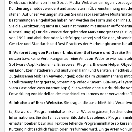
Direktnachrichten von Ihren Social-Media-Websites einfügen. vorausg
Kunden angemeldet werden) und ansonsten in Übereinstimmung mit der
stehen. Auf unser Verlangen stellen Sie uns repräsentative Mustermater
Bestimmungen eingehalten haben. Wir werden die Form und den Inhalt, di
Sie die Zertifizierung nicht in Übereinstimmung mit unserer Aufforderu
Klarstellung: (i) Für die Zwecke der geltenden Marketinggesetze (z. 
von 1991 und ähnlicher oder Nachfolgegesetze) sind Sie der „Absender“ j
Gesetze und Standards und Best Practices der Marketingbranche für 
5. Verbreitung von Partner-Links über Software und Geräte
Sie
nutzen bzw. keine Verlinkungen auf eine Amazon-Website wie nachsteh
Software-Applikationen (z. B. Browser Plug-ins, Browser Helper Objec
ein Endnutzer installieren und ausführen kann) und Geräten, einschlie
Zugelassenen Mobilen Anwendungen); oder (b) im Zusammenhang mit bzw.
Satellitenempfangsgeräte, Streaming-Video-Playern, Blu-Ray-Playern 
Viera Cast oder Vizio Internet Apps). Sie werden ohne ausdrückliche v
Entwicklung von Modellen des maschinellen Lernens oder verwandter 
6. Inhalte auf Ihrer Website
. Sie tragen die ausschließliche Verantwo
(a) Sie werden Programminhalte in keiner Weise ergänzen, löschen oder
Informationen; Sie dürfen aus einer Bilddatei bestehende Programminhal
erhalten bleiben bzw. aus Text bestehende Programminhalte so kürzen, 
Kürzung nicht sachlich falsch oder irreführend wird. Einige Arten von L