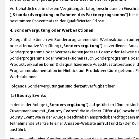
Vorbehaltlich der in diesem Vergütungskatalog beschriebenen Einschr
(„
Standardvergütung im Rahmen des Partnerprogramms
“) besc
bestimmten Prozentsatzes der Qualifizierten Erlöse.
4. Sondervergütung oder Werbeaktionen
Gelegentlich können wir Sonderprogramme oder Werbeaktionen auflegen,
oder alternative Vergütung („
Sondervergütung
”) zu verdienen. Amazo
Sonderprogramme oder Werbeaktionen jederzeit ganz oder teilweise einz
Sonderprogramme oder Werbeaktionen (auch Sonderprogramme oder We
Produktverkäufen kommt) disqualifizierende Ausschlusstatbestände, di
Programmdokumentation im Hinblick auf Produktverkäufe geltende E
Werbeaktionen.
Folgende Sondervergütungen sind derzeit verfügbar:
hier
.
(a) Bounty Events
In den in der
Anlage
(„
Sondervergütung
“) aufgeführten Ländern sind
Zusammenhang mit „
Bounty Events
“ die in dieser Ziffer 4 (a) besch
Bounty Event wie in der Anlage beschrieben anspruchsberechtigt sein mu
teilnehmende Startseite einer Amazon-Website aufruft und (2) der Kun
ausführt.
Amazon zahlt keine Sondervergütung, wenn das zugrundeliegende Boun