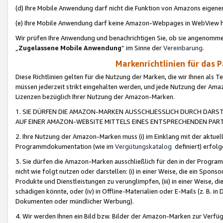
(d) Ihre Mobile Anwendung darf nicht die Funktion von Amazons eige
(e) Ihre Mobile Anwendung darf keine Amazon-Webpages in WebView 
Wir prüfen Ihre Anwendung und benachrichtigen Sie, ob sie angenomm
„
Zugelassene Mobile Anwendung
“ im Sinne der
Vereinbarung
.
Markenrichtlinien für das 
Diese Richtlinien gelten für die Nutzung der Marken, die wir Ihnen als 
müssen jederzeit strikt eingehalten werden, und jede Nutzung der Ama
Lizenzen bezüglich Ihrer Nutzung der Amazon-Marken.
1. SIE DÜRFEN DIE AMAZON-MARKEN AUSSCHLIESSLICH DURCH DARS
AUF EINER AMAZON-WEBSITE MITTELS EINES ENTSPRECHENDEN PART
2. Ihre Nutzung der Amazon-Marken muss (i) im Einklang mit der aktuells
Programmdokumentation (wie im
Vergütungskatalog
definiert) erfolg
3. Sie dürfen die Amazon-Marken ausschließlich für den in der Progr
nicht wie folgt nutzen oder darstellen: (i) in einer Weise, die ein Spo
Produkte und Dienstleistungen zu verunglimpfen, (iii) in einer Weise
schädigen könnte, oder (iv) in Offline-Materialien oder E-Mails (z. B.
Dokumenten oder mündlicher Werbung).
4. Wir werden Ihnen ein Bild bzw. Bilder der Amazon-Marken zur Verfüg