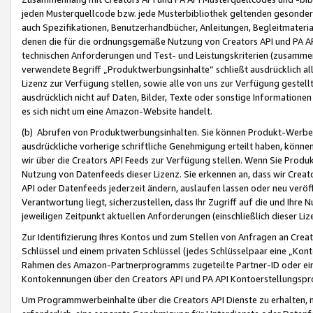
jeden Musterquellcode bzw. jede Musterbibliothek geltenden gesonder
auch Spezifikationen, Benutzerhandbücher, Anleitungen, Begleitmaterial
denen die für die ordnungsgemäße Nutzung von Creators API und PA A
technischen Anforderungen und Test- und Leistungskriterien (zusammen
verwendete Begriff „Produktwerbungsinhalte“ schließt ausdrücklich al
Lizenz zur Verfügung stellen, sowie alle von uns zur Verfügung gestel
ausdrücklich nicht auf Daten, Bilder, Texte oder sonstige Informatione
es sich nicht um eine Amazon-Website handelt.
(b) Abrufen von Produktwerbungsinhalten. Sie können Produkt-Werbein
ausdrückliche vorherige schriftliche Genehmigung erteilt haben, könn
wir über die Creators API Feeds zur Verfügung stellen. Wenn Sie Produk
Nutzung von Datenfeeds dieser Lizenz. Sie erkennen an, dass wir Creat
API oder Datenfeeds jederzeit ändern, auslaufen lassen oder neu veröffe
Verantwortung liegt, sicherzustellen, dass Ihr Zugriff auf die und Ihr
jeweiligen Zeitpunkt aktuellen Anforderungen (einschließlich dieser Liz
Zur Identifizierung Ihres Kontos und zum Stellen von Anfragen an Crea
Schlüssel und einem privaten Schlüssel (jedes Schlüsselpaar eine „Kon
Rahmen des Amazon-Partnerprogramms zugeteilte Partner-ID oder ein
Kontokennungen über den Creators API und PA API Kontoerstellungspro
Um Programmwerbeinhalte über die Creators API Dienste zu erhalten, m