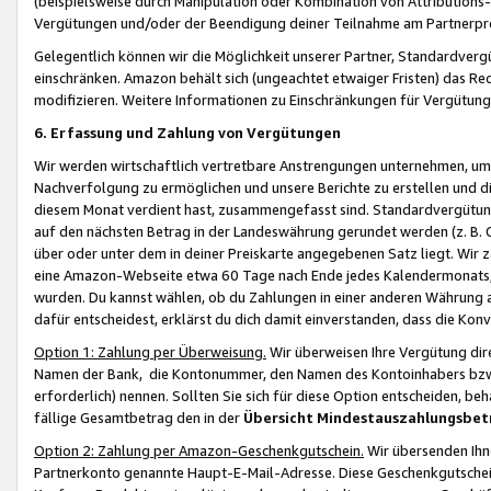
(beispielsweise durch Manipulation oder Kombination von Attributions-
Vergütungen und/oder der Beendigung deiner Teilnahme am Partnerp
Gelegentlich können wir die Möglichkeit unserer Partner, Standardv
einschränken. Amazon behält sich (ungeachtet etwaiger Fristen) das Re
modifizieren. Weitere Informationen zu Einschränkungen für Vergütung
6. Erfassung und Zahlung von Vergütungen
Wir werden wirtschaftlich vertretbare Anstrengungen unternehmen, um 
Nachverfolgung zu ermöglichen und unsere Berichte zu erstellen und di
diesem Monat verdient hast, zusammengefasst sind. Standardvergütung
auf den nächsten Betrag in der Landeswährung gerundet werden (z. B. C
über oder unter dem in deiner Preiskarte angegebenen Satz liegt. Wir
eine Amazon-Webseite etwa 60 Tage nach Ende jedes Kalendermonats, i
wurden. Du kannst wählen, ob du Zahlungen in einer anderen Währung
dafür entscheidest, erklärst du dich damit einverstanden, dass die K
Option 1: Zahlung per Überweisung.
Wir überweisen Ihre Vergütung dir
Namen der Bank, die Kontonummer, den Namen des Kontoinhabers bzw. a
erforderlich) nennen. Sollten Sie sich für diese Option entscheiden, be
fällige Gesamtbetrag den in der
Übersicht Mindestauszahlungsbet
Option 2: Zahlung per Amazon-Geschenkgutschein.
Wir übersenden Ihne
Partnerkonto genannte Haupt-E-Mail-Adresse. Diese Geschenkgutschei