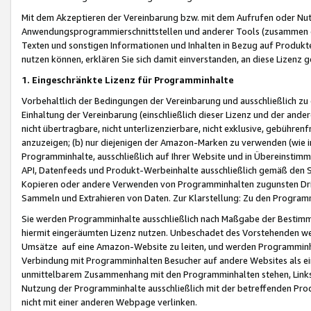
Mit dem Akzeptieren der Vereinbarung bzw. mit dem Aufrufen oder Nutz
Anwendungsprogrammierschnittstellen und anderer Tools (zusammen die
Texten und sonstigen Informationen und Inhalten in Bezug auf Produkte
nutzen können, erklären Sie sich damit einverstanden, an diese Lizenz 
1. Eingeschränkte Lizenz für Programminhalte
Vorbehaltlich der Bedingungen der Vereinbarung und ausschließlich z
Einhaltung der Vereinbarung (einschließlich dieser Lizenz und der ande
nicht übertragbare, nicht unterlizenzierbare, nicht exklusive, gebühren
anzuzeigen; (b) nur diejenigen der Amazon-Marken zu verwenden (wie in 
Programminhalte, ausschließlich auf Ihrer Website und in Übereinstimmu
API, Datenfeeds und Produkt-Werbeinhalte ausschließlich gemäß den Spe
Kopieren oder andere Verwenden von Programminhalten zugunsten Dri
Sammeln und Extrahieren von Daten. Zur Klarstellung: Zu den Program
Sie werden Programminhalte ausschließlich nach Maßgabe der Besti
hiermit eingeräumten Lizenz nutzen. Unbeschadet des Vorstehenden we
Umsätze auf eine Amazon-Website zu leiten, und werden Programminhal
Verbindung mit Programminhalten Besucher auf andere Websites als ein
unmittelbarem Zusammenhang mit den Programminhalten stehen, Links z
Nutzung der Programminhalte ausschließlich mit der betreffenden Pr
nicht mit einer anderen Webpage verlinken.