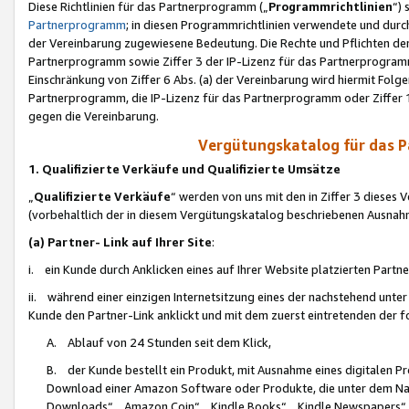
Diese Richtlinien für das Partnerprogramm („
Programmrichtlinien
“)
Partnerprogramm
; in diesen Programmrichtlinien verwendete und durch
der Vereinbarung zugewiesene Bedeutung. Die Rechte und Pflichten de
Partnerprogramm sowie Ziffer 3 der IP-Lizenz für das Partnerprogram
Einschränkung von Ziffer 6 Abs. (a) der Vereinbarung wird hiermit Fol
Partnerprogramm, die IP-Lizenz für das Partnerprogramm oder Ziffer 1
gegen die Vereinbarung.
Vergütungskatalog für das 
1. Qualifizierte Verkäufe und Qualifizierte Umsätze
„
Qualifizierte Verkäufe
“ werden von uns mit den in Ziffer 3 diese
(vorbehaltlich der in diesem Vergütungskatalog beschriebenen Ausnah
(a) Partner- Link auf Ihrer Site
:
i. ein Kunde durch Anklicken eines auf Ihrer Website platzierten Part
ii. während einer einzigen Internetsitzung eines der nachstehend unter (i)
Kunde den Partner-Link anklickt und mit dem zuerst eintretenden der f
A. Ablauf von 24 Stunden seit dem Klick,
B. der Kunde bestellt ein Produkt, mit Ausnahme eines digitalen P
Download einer Amazon Software oder Produkte, die unter dem N
Downloads“, „Amazon Coin“, „Kindle Books“, „Kindle Newspapers“, „