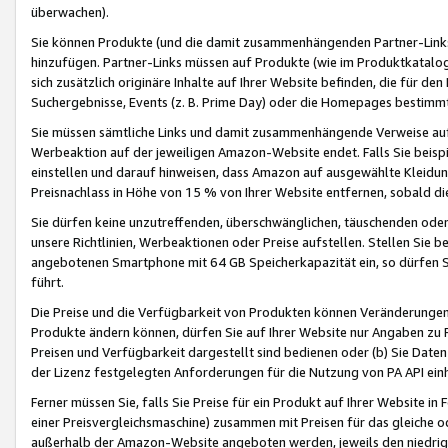
überwachen).
Sie können Produkte (und die damit zusammenhängenden Partner-Links)
hinzufügen. Partner-Links müssen auf Produkte (wie im Produktkatalog de
sich zusätzlich originäre Inhalte auf Ihrer Website befinden, die für 
Suchergebnisse, Events (z. B. Prime Day) oder die Homepages bestimmte
Sie müssen sämtliche Links und damit zusammenhängende Verweise auf z
Werbeaktion auf der jeweiligen Amazon-Website endet. Falls Sie beisp
einstellen und darauf hinweisen, dass Amazon auf ausgewählte Kleidun
Preisnachlass in Höhe von 15 % von Ihrer Website entfernen, sobald di
Sie dürfen keine unzutreffenden, überschwänglichen, täuschenden od
unsere Richtlinien, Werbeaktionen oder Preise aufstellen. Stellen Sie 
angebotenen Smartphone mit 64 GB Speicherkapazität ein, so dürfen S
führt.
Die Preise und die Verfügbarkeit von Produkten können Veränderungen 
Produkte ändern können, dürfen Sie auf Ihrer Website nur Angaben zu P
Preisen und Verfügbarkeit dargestellt sind bedienen oder (b) Sie Daten
der Lizenz festgelegten Anforderungen für die Nutzung von PA API einh
Ferner müssen Sie, falls Sie Preise für ein Produkt auf Ihrer Website in 
einer Preisvergleichsmaschine) zusammen mit Preisen für das gleiche o
außerhalb der Amazon-Website angeboten werden, jeweils den niedrigst