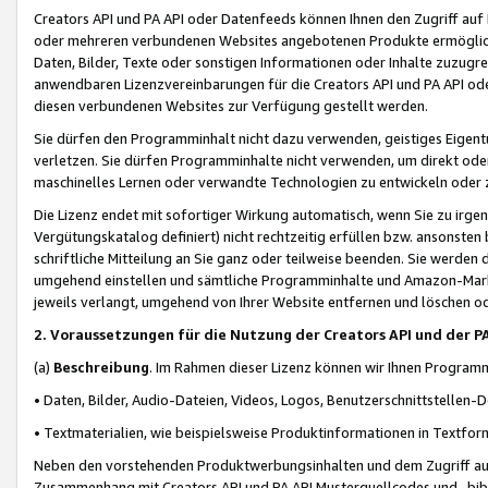
Creators API und PA API oder Datenfeeds können Ihnen den Zugriff auf D
oder mehreren verbundenen Websites angebotenen Produkte ermögliche
Daten, Bilder, Texte oder sonstigen Informationen oder Inhalte zuzugre
anwendbaren Lizenzvereinbarungen für die Creators API und PA API od
diesen verbundenen Websites zur Verfügung gestellt werden.
Sie dürfen den Programminhalt nicht dazu verwenden, geistiges Eigent
verletzen. Sie dürfen Programminhalte nicht verwenden, um direkt ode
maschinelles Lernen oder verwandte Technologien zu entwickeln oder zu
Die Lizenz endet mit sofortiger Wirkung automatisch, wenn Sie zu irg
Vergütungskatalog definiert) nicht rechtzeitig erfüllen bzw. ansonsten
schriftliche Mitteilung an Sie ganz oder teilweise beenden. Sie werden
umgehend einstellen und sämtliche Programminhalte und Amazon-Marke
jeweils verlangt, umgehend von Ihrer Website entfernen und löschen od
2. Voraussetzungen für die Nutzung der Creators API und der P
(a)
Beschreibung
. Im Rahmen dieser Lizenz können wir Ihnen Programmi
• Daten, Bilder, Audio-Dateien, Videos, Logos, Benutzerschnittstellen-
• Textmaterialien, wie beispielsweise Produktinformationen in Textfor
Neben den vorstehenden Produktwerbungsinhalten und dem Zugriff auf 
Zusammenhang mit Creators API und PA API Musterquellcodes und -bibli