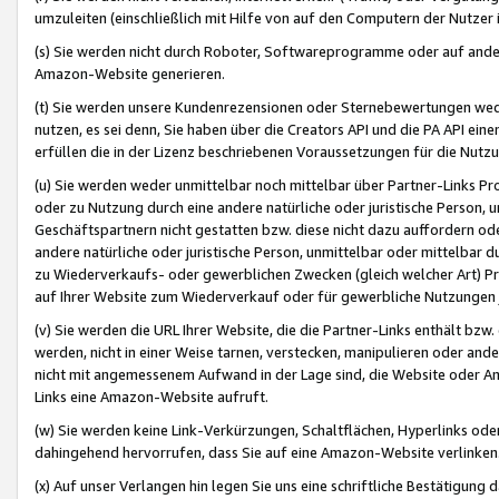
umzuleiten (einschließlich mit Hilfe von auf den Computern der Nutzer i
(s) Sie werden nicht durch Roboter, Softwareprogramme oder auf andere
Amazon-Website generieren.
(t) Sie werden unsere Kundenrezensionen oder Sternebewertungen wed
nutzen, es sei denn, Sie haben über die Creators API und die PA API e
erfüllen die in der Lizenz beschriebenen Voraussetzungen für die Nutzu
(u) Sie werden weder unmittelbar noch mittelbar über Partner-Links P
oder zu Nutzung durch eine andere natürliche oder juristische Person,
Geschäftspartnern nicht gestatten bzw. diese nicht dazu auffordern od
andere natürliche oder juristische Person, unmittelbar oder mittelbar
zu Wiederverkaufs- oder gewerblichen Zwecken (gleich welcher Art) 
auf Ihrer Website zum Wiederverkauf oder für gewerbliche Nutzungen 
(v) Sie werden die URL Ihrer Website, die die Partner-Links enthält b
werden, nicht in einer Weise tarnen, verstecken, manipulieren oder and
nicht mit angemessenem Aufwand in der Lage sind, die Website oder A
Links eine Amazon-Website aufruft.
(w) Sie werden keine Link-Verkürzungen, Schaltflächen, Hyperlinks ode
dahingehend hervorrufen, dass Sie auf eine Amazon-Website verlinken
(x) Auf unser Verlangen hin legen Sie uns eine schriftliche Bestätigung