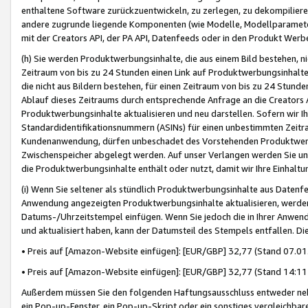
enthaltene Software zurückzuentwickeln, zu zerlegen, zu dekompilier
andere zugrunde liegende Komponenten (wie Modelle, Modellparameter
mit der Creators API, der PA API, Datenfeeds oder in den Produkt Werb
(h) Sie werden Produktwerbungsinhalte, die aus einem Bild bestehen, ni
Zeitraum von bis zu 24 Stunden einen Link auf Produktwerbungsinhalte
die nicht aus Bildern bestehen, für einen Zeitraum von bis zu 24 Stund
Ablauf dieses Zeitraums durch entsprechende Anfrage an die Creators 
Produktwerbungsinhalte aktualisieren und neu darstellen. Sofern wir Ih
Standardidentifikationsnummern (ASINs) für einen unbestimmten Zeitra
Kundenanwendung, dürfen unbeschadet des Vorstehenden Produktwerbu
Zwischenspeicher abgelegt werden. Auf unser Verlangen werden Sie un
die Produktwerbungsinhalte enthält oder nutzt, damit wir Ihre Einhalt
(i) Wenn Sie seltener als stündlich Produktwerbungsinhalte aus Datenfe
Anwendung angezeigten Produktwerbungsinhalte aktualisieren, werden 
Datums-/Uhrzeitstempel einfügen. Wenn Sie jedoch die in Ihrer Anwe
und aktualisiert haben, kann der Datumsteil des Stempels entfallen. Dies
• Preis auf [Amazon-Website einfügen]: [EUR/GBP] 32,77 (Stand 07.01.
• Preis auf [Amazon-Website einfügen]: [EUR/GBP] 32,77 (Stand 14:11 
Außerdem müssen Sie den folgenden Haftungsausschluss entweder neb
ein Pop-up-Fenster, ein Pop-up-Skript oder ein sonstiges vergleichba