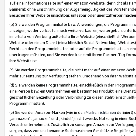
auf eine Informationsseite auf einer Amazon-Website, der nicht als Part
Bannern); ohne Einschränkung der Allgemeingültigkeit des Vorstehende
Besucher Ihrer Website unsichtbar, unlesbar oder unentzifferbar mache
(b) Sie werden Programminhalte bzw. Anwendungen, die Programminhalt
anzeigen, weder verkaufen noch weiterverkaufen, weitergeben, unterli
innerhalb von Werbung außerhalb Ihrer Website (einschließlich Werbun
Website oder einem Dienst (einschließlich Social Networking-Website
Rechte an den Programminhalten oder auf die Programminhalte an eine a
übertragen müssten, und Sie werden keine mit Ihrem Partner-Tag formati
Ihre Website ist.
(c) Sie werden Programminhalte, die nicht mehr auf einer Amazon-Websit
mehr zur Nutzung zur Verfügung stehen, umgehend von Ihrer Website e
(d) Sie werden keine Programminhalte, einschließlich in den Programmin
eine Person bzw. ein Unternehmen ein bestimmtes Produkt, eine Dienstle
geschäftlichen Beziehung oder Verbindung zu diesen steht (einschließli
Programminhalten).
(e) Sie werden Amazon-Marken (wie in den
Markenrichtlinien
definiert) 
„ammazon“, „amaozn“ und „kindel“) nicht zwecks Nutzung in einer Suc
Versuch unternehmen). Zusätzlich zu sonstigen Amazon zur Verfügung 
sorgen, dass von uns benannte Suchmaschinen Geschützte Begriffe (wie 