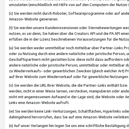
umzuleiten (einschließlich mit Hilfe von auf den Computern der Nutzer i
(s) Sie werden nicht durch Roboter, Softwareprogramme oder auf andere
Amazon-Website generieren.
(t) Sie werden unsere Kundenrezensionen oder Sternebewertungen wed
nutzen, es sei denn, Sie haben über die Creators API und die PA API e
erfüllen die in der Lizenz beschriebenen Voraussetzungen für die Nutzu
(u) Sie werden weder unmittelbar noch mittelbar über Partner-Links P
oder zu Nutzung durch eine andere natürliche oder juristische Person,
Geschäftspartnern nicht gestatten bzw. diese nicht dazu auffordern od
andere natürliche oder juristische Person, unmittelbar oder mittelbar
zu Wiederverkaufs- oder gewerblichen Zwecken (gleich welcher Art) 
auf Ihrer Website zum Wiederverkauf oder für gewerbliche Nutzungen 
(v) Sie werden die URL Ihrer Website, die die Partner-Links enthält b
werden, nicht in einer Weise tarnen, verstecken, manipulieren oder and
nicht mit angemessenem Aufwand in der Lage sind, die Website oder A
Links eine Amazon-Website aufruft.
(w) Sie werden keine Link-Verkürzungen, Schaltflächen, Hyperlinks ode
dahingehend hervorrufen, dass Sie auf eine Amazon-Website verlinken
(x) Auf unser Verlangen hin legen Sie uns eine schriftliche Bestätigung