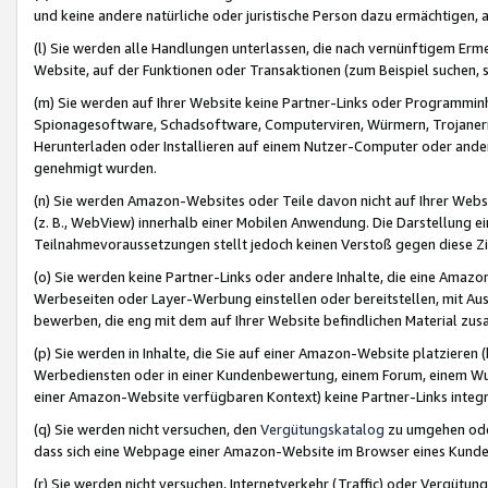
und keine andere natürliche oder juristische Person dazu ermächtigen, a
(l) Sie werden alle Handlungen unterlassen, die nach vernünftigem Erme
Website, auf der Funktionen oder Transaktionen (zum Beispiel suchen, s
(m) Sie werden auf Ihrer Website keine Partner-Links oder Programmin
Spionagesoftware, Schadsoftware, Computerviren, Würmern, Trojaner
Herunterladen oder Installieren auf einem Nutzer-Computer oder ande
genehmigt wurden.
(n) Sie werden Amazon-Websites oder Teile davon nicht auf Ihrer Websi
(z. B., WebView) innerhalb einer Mobilen Anwendung. Die Darstellung ein
Teilnahmevoraussetzungen stellt jedoch keinen Verstoß gegen diese Zif
(o) Sie werden keine Partner-Links oder andere Inhalte, die eine Am
Werbeseiten oder Layer-Werbung einstellen oder bereitstellen, mit Au
bewerben, die eng mit dem auf Ihrer Website befindlichen Material z
(p) Sie werden in Inhalte, die Sie auf einer Amazon-Website platzier
Werbediensten oder in einer Kundenbewertung, einem Forum, einem Wun
einer Amazon-Website verfügbaren Kontext) keine Partner-Links integr
(q) Sie werden nicht versuchen, den
Vergütungskatalog
zu umgehen oder
dass sich eine Webpage einer Amazon-Website im Browser eines Kunden 
(r) Sie werden nicht versuchen, Internetverkehr (Traffic) oder Vergü