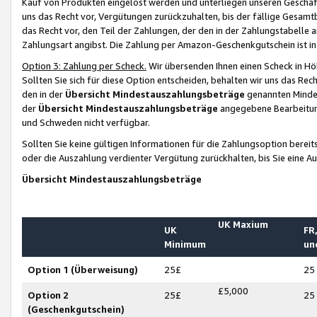
Kauf von Produkten eingelöst werden und unterliegen unseren Geschäf
uns das Recht vor, Vergütungen zurückzuhalten, bis der fällige Gesamt
das Recht vor, den Teil der Zahlungen, der den in der Zahlungstabelle 
Zahlungsart angibst. Die Zahlung per Amazon-Geschenkgutschein ist in
Option 3: Zahlung per Scheck.
Wir übersenden Ihnen einen Scheck in Höh
Sollten Sie sich für diese Option entscheiden, behalten wir uns das Rec
den in der
Übersicht Mindestauszahlungsbeträge
genannten Mindest
der
Übersicht Mindestauszahlungsbeträge
angegebene Bearbeitung
und Schweden nicht verfügbar.
Sollten Sie keine gültigen Informationen für die Zahlungsoption bereit
oder die Auszahlung verdienter Vergütung zurückhalten, bis Sie eine A
Übersicht Mindestauszahlungsbeträge
UK Maxium
UK
FR,
Minimum
un
Option 1 (Überweisung)
25£
25
£5,000
Option 2
25£
25
(Geschenkgutschein)