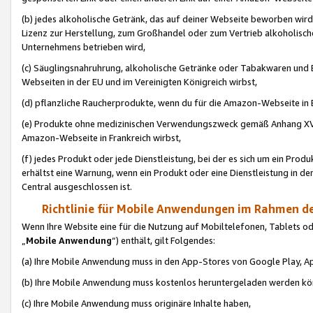
(b) jedes alkoholische Getränk, das auf deiner Webseite beworben wird
Lizenz zur Herstellung, zum Großhandel oder zum Vertrieb alkoholisch
Unternehmens betrieben wird,
(c) Säuglingsnahruhrung, alkoholische Getränke oder Tabakwaren und E
Webseiten in der EU und im Vereinigten Königreich wirbst,
(d) pflanzliche Raucherprodukte, wenn du für die Amazon-Webseite in B
(e) Produkte ohne medizinischen Verwendungszweck gemäß Anhang XVI 
Amazon-Webseite in Frankreich wirbst,
(f) jedes Produkt oder jede Dienstleistung, bei der es sich um ein Prod
erhältst eine Warnung, wenn ein Produkt oder eine Dienstleistung in de
Central ausgeschlossen ist.
Richtlinie für Mobile Anwendungen im Rahmen de
Wenn Ihre Website eine für die Nutzung auf Mobiltelefonen, Tablets 
„
Mobile Anwendung
“) enthält, gilt Folgendes:
(a) Ihre Mobile Anwendung muss in den App-Stores von Google Play, A
(b) Ihre Mobile Anwendung muss kostenlos heruntergeladen werden könn
(c) Ihre Mobile Anwendung muss originäre Inhalte haben,