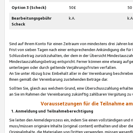
Option 3 (Scheck)
50£
50
Bearbeitungsgebühr
k.A.
k.A
Scheck
Sind auf Ihrem Konto für einen Zeitraum von mindestens drei Jahren kein
Frist von sieben Tagen nach einer entsprechenden Ankündigung die für
Schlussbetrag zurückzuhalten, der dem in der Übersicht Mindestausz
Mindestauszahlungsbetrag entspricht. Ferner können eine etwaig aufg
unterliegen oder durch geltende Verjährungsfristen verfallen.
An Sie unter Abzug bzw. Einbehalt aller in der Vereinbarung beschrieb
Ihnen gemäß der Vereinbarung zustehenden Beträge dar.
Sollten Sie, gleich aus welchem Grund, eine Überschusszahlung erhalte
an Sie im Rahmen der Vereinbarung zukünftig zahlbaren Vergütung zu 
Voraussetzungen für die Teilnahme a
1. Anmeldung und Teilnahmeberechtigung
Sie leiten den Anmeldeprozess ein, indem Sie einen vollständigen und 
muss/müssen originäre Inhalte (original content) enthalten und über d
Originalinhalte, die Materialien von Dritten verwenden, müssen wese