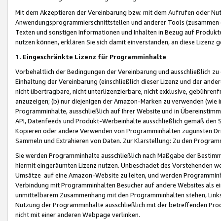
Mit dem Akzeptieren der Vereinbarung bzw. mit dem Aufrufen oder Nutz
Anwendungsprogrammierschnittstellen und anderer Tools (zusammen die
Texten und sonstigen Informationen und Inhalten in Bezug auf Produkte
nutzen können, erklären Sie sich damit einverstanden, an diese Lizenz 
1. Eingeschränkte Lizenz für Programminhalte
Vorbehaltlich der Bedingungen der Vereinbarung und ausschließlich z
Einhaltung der Vereinbarung (einschließlich dieser Lizenz und der ande
nicht übertragbare, nicht unterlizenzierbare, nicht exklusive, gebühren
anzuzeigen; (b) nur diejenigen der Amazon-Marken zu verwenden (wie in 
Programminhalte, ausschließlich auf Ihrer Website und in Übereinstimmu
API, Datenfeeds und Produkt-Werbeinhalte ausschließlich gemäß den Spe
Kopieren oder andere Verwenden von Programminhalten zugunsten Dri
Sammeln und Extrahieren von Daten. Zur Klarstellung: Zu den Program
Sie werden Programminhalte ausschließlich nach Maßgabe der Besti
hiermit eingeräumten Lizenz nutzen. Unbeschadet des Vorstehenden we
Umsätze auf eine Amazon-Website zu leiten, und werden Programminhal
Verbindung mit Programminhalten Besucher auf andere Websites als ein
unmittelbarem Zusammenhang mit den Programminhalten stehen, Links z
Nutzung der Programminhalte ausschließlich mit der betreffenden Pr
nicht mit einer anderen Webpage verlinken.