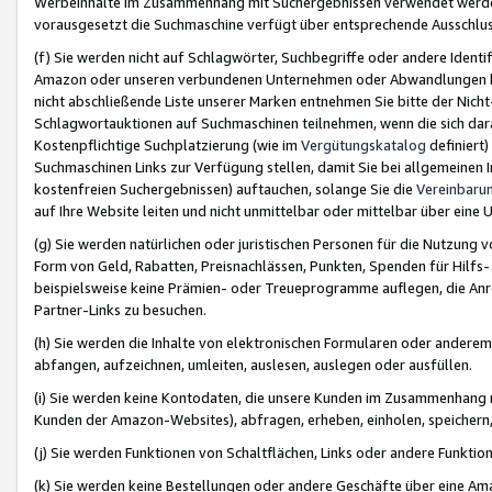
Werbeinhalte im Zusammenhang mit Suchergebnissen verwendet werden,
vorausgesetzt die Suchmaschine verfügt über entsprechende Ausschlu
(f) Sie werden nicht auf Schlagwörter, Suchbegriffe oder andere Ident
Amazon oder unseren verbundenen Unternehmen oder Abwandlungen bzw
nicht abschließende Liste unserer Marken entnehmen Sie bitte der Nich
Schlagwortauktionen auf Suchmaschinen teilnehmen, wenn die sich da
Kostenpflichtige Suchplatzierung (wie im
Vergütungskatalog
definiert
Suchmaschinen Links zur Verfügung stellen, damit Sie bei allgemeinen I
kostenfreien Suchergebnissen) auftauchen, solange Sie die
Vereinbaru
auf Ihre Website leiten und nicht unmittelbar oder mittelbar über eine
(g) Sie werden natürlichen oder juristischen Personen für die Nutzung 
Form von Geld, Rabatten, Preisnachlässen, Punkten, Spenden für Hilfs
beispielsweise keine Prämien- oder Treueprogramme auflegen, die Anrei
Partner-Links zu besuchen.
(h) Sie werden die Inhalte von elektronischen Formularen oder anderem M
abfangen, aufzeichnen, umleiten, auslesen, auslegen oder ausfüllen.
(i) Sie werden keine Kontodaten, die unsere Kunden im Zusammenhang 
Kunden der Amazon-Websites), abfragen, erheben, einholen, speichern,
(j) Sie werden Funktionen von Schaltflächen, Links oder andere Funkti
(k) Sie werden keine Bestellungen oder andere Geschäfte über eine Ama