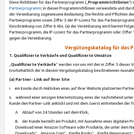
Diese Richtlinien für das Partnerprogramm („
Programmrichtlinien
“)
Partnerprogramm
; in diesen Programmrichtlinien verwendete und durch
der Vereinbarung zugewiesene Bedeutung. Die Rechte und Pflichten de
Partnerprogramm sowie Ziffer 3 der IP-Lizenz für das Partnerprogram
Einschränkung von Ziffer 6 Abs. (a) der Vereinbarung wird hiermit Fol
Partnerprogramm, die IP-Lizenz für das Partnerprogramm oder Ziffer 1
gegen die Vereinbarung.
Vergütungskatalog für das 
1. Qualifizierte Verkäufe und Qualifizierte Umsätze
„
Qualifizierte Verkäufe
“ werden von uns mit den in Ziffer 3 diese
(vorbehaltlich der in diesem Vergütungskatalog beschriebenen Ausnah
(a) Partner- Link auf Ihrer Site
:
i. ein Kunde durch Anklicken eines auf Ihrer Website platzierten Part
ii. während einer einzigen Internetsitzung eines der nachstehend unter (i)
Kunde den Partner-Link anklickt und mit dem zuerst eintretenden der f
A. Ablauf von 24 Stunden seit dem Klick,
B. der Kunde bestellt ein Produkt, mit Ausnahme eines digitalen P
Download einer Amazon Software oder Produkte, die unter dem N
Downloads“, „Amazon Coin“, „Kindle Books“, „Kindle Newspapers“, „