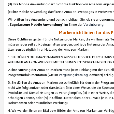
(d) Ihre Mobile Anwendung darf nicht die Funktion von Amazons eige
(e) Ihre Mobile Anwendung darf keine Amazon-Webpages in WebView 
Wir prüfen Ihre Anwendung und benachrichtigen Sie, ob sie angenomm
„
Zugelassene Mobile Anwendung
“ im Sinne der
Vereinbarung
.
Markenrichtlinien für das 
Diese Richtlinien gelten für die Nutzung der Marken, die wir Ihnen als 
müssen jederzeit strikt eingehalten werden, und jede Nutzung der Ama
Lizenzen bezüglich Ihrer Nutzung der Amazon-Marken.
1. SIE DÜRFEN DIE AMAZON-MARKEN AUSSCHLIESSLICH DURCH DARS
AUF EINER AMAZON-WEBSITE MITTELS EINES ENTSPRECHENDEN PART
2. Ihre Nutzung der Amazon-Marken muss (i) im Einklang mit der aktuells
Programmdokumentation (wie im
Vergütungskatalog
definiert) erfolg
3. Sie dürfen die Amazon-Marken ausschließlich für den in der Progr
nicht wie folgt nutzen oder darstellen: (i) in einer Weise, die ein Spo
Produkte und Dienstleistungen zu verunglimpfen, (iii) in einer Weise
schädigen könnte, oder (iv) in Offline-Materialien oder E-Mails (z. B.
Dokumenten oder mündlicher Werbung).
4. Wir werden Ihnen ein Bild bzw. Bilder der Amazon-Marken zur Verfüg