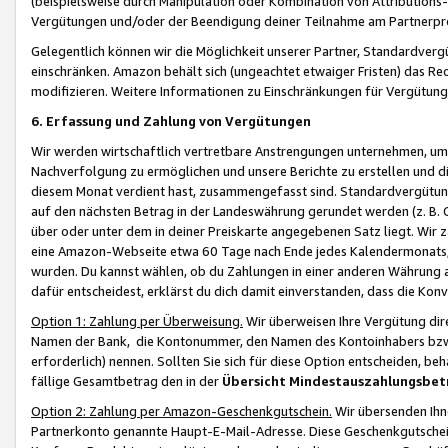
(beispielsweise durch Manipulation oder Kombination von Attributions-
Vergütungen und/oder der Beendigung deiner Teilnahme am Partnerp
Gelegentlich können wir die Möglichkeit unserer Partner, Standardv
einschränken. Amazon behält sich (ungeachtet etwaiger Fristen) das Re
modifizieren. Weitere Informationen zu Einschränkungen für Vergütung
6. Erfassung und Zahlung von Vergütungen
Wir werden wirtschaftlich vertretbare Anstrengungen unternehmen, um 
Nachverfolgung zu ermöglichen und unsere Berichte zu erstellen und di
diesem Monat verdient hast, zusammengefasst sind. Standardvergütung
auf den nächsten Betrag in der Landeswährung gerundet werden (z. B. C
über oder unter dem in deiner Preiskarte angegebenen Satz liegt. Wir
eine Amazon-Webseite etwa 60 Tage nach Ende jedes Kalendermonats, i
wurden. Du kannst wählen, ob du Zahlungen in einer anderen Währung
dafür entscheidest, erklärst du dich damit einverstanden, dass die K
Option 1: Zahlung per Überweisung.
Wir überweisen Ihre Vergütung dir
Namen der Bank, die Kontonummer, den Namen des Kontoinhabers bzw. a
erforderlich) nennen. Sollten Sie sich für diese Option entscheiden, be
fällige Gesamtbetrag den in der
Übersicht Mindestauszahlungsbet
Option 2: Zahlung per Amazon-Geschenkgutschein.
Wir übersenden Ihne
Partnerkonto genannte Haupt-E-Mail-Adresse. Diese Geschenkgutschei