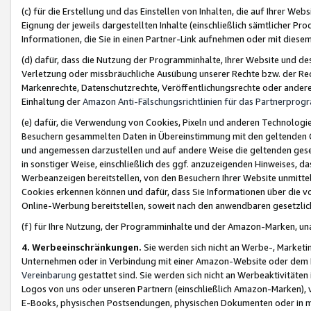
(c) für die Erstellung und das Einstellen von Inhalten, die auf Ihrer We
Eignung der jeweils dargestellten Inhalte (einschließlich sämtlicher 
Informationen, die Sie in einen Partner-Link aufnehmen oder mit diese
(d) dafür, dass die Nutzung der Programminhalte, Ihrer Website und des 
Verletzung oder missbräuchliche Ausübung unserer Rechte bzw. der Recht
Markenrechte, Datenschutzrechte, Veröffentlichungsrechte oder anderer
Einhaltung der
Amazon Anti-Fälschungsrichtlinien für das Partnerpro
(e) dafür, die Verwendung von Cookies, Pixeln und anderen Technologien
Besuchern gesammelten Daten in Übereinstimmung mit den geltenden Ge
und angemessen darzustellen und auf andere Weise die geltenden geset
in sonstiger Weise, einschließlich des ggf. anzuzeigenden Hinweises, d
Werbeanzeigen bereitstellen, von den Besuchern Ihrer Website unmitte
Cookies erkennen können und dafür, dass Sie Informationen über die v
Online-Werbung bereitstellen, soweit nach den anwendbaren gesetzlic
(f) für Ihre Nutzung, der Programminhalte und der Amazon-Marken, u
4. Werbeeinschränkungen.
Sie werden sich nicht an Werbe-, Market
Unternehmen oder in Verbindung mit einer Amazon-Website oder dem Pa
Vereinbarung
gestattet sind. Sie werden sich nicht an Werbeaktivitäten
Logos von uns oder unseren Partnern (einschließlich Amazon-Marken), 
E-Books, physischen Postsendungen, physischen Dokumenten oder in 