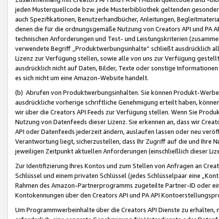
jeden Musterquellcode bzw. jede Musterbibliothek geltenden gesonder
auch Spezifikationen, Benutzerhandbücher, Anleitungen, Begleitmaterial
denen die für die ordnungsgemäße Nutzung von Creators API und PA A
technischen Anforderungen und Test- und Leistungskriterien (zusammen
verwendete Begriff „Produktwerbungsinhalte“ schließt ausdrücklich al
Lizenz zur Verfügung stellen, sowie alle von uns zur Verfügung gestel
ausdrücklich nicht auf Daten, Bilder, Texte oder sonstige Informatione
es sich nicht um eine Amazon-Website handelt.
(b) Abrufen von Produktwerbungsinhalten. Sie können Produkt-Werbein
ausdrückliche vorherige schriftliche Genehmigung erteilt haben, könn
wir über die Creators API Feeds zur Verfügung stellen. Wenn Sie Produk
Nutzung von Datenfeeds dieser Lizenz. Sie erkennen an, dass wir Creat
API oder Datenfeeds jederzeit ändern, auslaufen lassen oder neu veröffe
Verantwortung liegt, sicherzustellen, dass Ihr Zugriff auf die und Ihr
jeweiligen Zeitpunkt aktuellen Anforderungen (einschließlich dieser Liz
Zur Identifizierung Ihres Kontos und zum Stellen von Anfragen an Crea
Schlüssel und einem privaten Schlüssel (jedes Schlüsselpaar eine „Kon
Rahmen des Amazon-Partnerprogramms zugeteilte Partner-ID oder ein
Kontokennungen über den Creators API und PA API Kontoerstellungspro
Um Programmwerbeinhalte über die Creators API Dienste zu erhalten, m