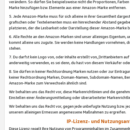
verändern. So dürfen Sie beispielsweise nicht die Proportionen, Farb
Marke hinzufügen bzw. Elemente aus einer Amazon-Marke entfernen.
5. Jede Amazon-Marke muss für sich alleine in ihrer Gesamtheit darge
grafischen oder Textelementen muss ein hinreichender Abstand gegebe
platzieren, der die Lesbarkeit oder Darstellung dieser Amazon-Marke b
6. Alle Rechte an den Amazon-Marken sind unser alleiniges Eigentum, 
kommt alleine uns zugute. Sie werden keine Handlungen vornehmen, 
stehen.
7. Du darfst kein Logo von, oder Inhalte erstellt von,
Drittanbietern au
anderweitig verwenden, es sei denn, du hast von diesem Verkäufer oder
8. Sie dürfen in keiner Rechtsordnung Marken nutzen oder zur Eintragu
keiner Rechtsordnung Marken, Domain-Namen, Subdomain-Namen, Benu
Amazon-Marke zum Verwechseln ähnlich sind.
Wir behalten uns das Recht vor, diese Markenrichtlinien und die gene
Einstellen einer Änderungsmitteilung oder überarbeiteter Markenricht
Wir behalten uns das Recht vor, gegen jede unbefugte Nutzung bzw. jede 
unserem alleinigen Ermessen angemessene Maßnahmen zu ergreifen.
IP-Lizenz- und Nutzungsan
Diese Lizenz regelt Ihre Nutzung von Programminhalten im Zusammen