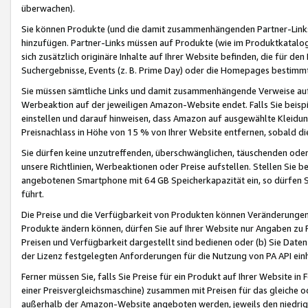
überwachen).
Sie können Produkte (und die damit zusammenhängenden Partner-Links)
hinzufügen. Partner-Links müssen auf Produkte (wie im Produktkatalog de
sich zusätzlich originäre Inhalte auf Ihrer Website befinden, die für 
Suchergebnisse, Events (z. B. Prime Day) oder die Homepages bestimmte
Sie müssen sämtliche Links und damit zusammenhängende Verweise auf z
Werbeaktion auf der jeweiligen Amazon-Website endet. Falls Sie beisp
einstellen und darauf hinweisen, dass Amazon auf ausgewählte Kleidun
Preisnachlass in Höhe von 15 % von Ihrer Website entfernen, sobald di
Sie dürfen keine unzutreffenden, überschwänglichen, täuschenden od
unsere Richtlinien, Werbeaktionen oder Preise aufstellen. Stellen Sie 
angebotenen Smartphone mit 64 GB Speicherkapazität ein, so dürfen S
führt.
Die Preise und die Verfügbarkeit von Produkten können Veränderungen 
Produkte ändern können, dürfen Sie auf Ihrer Website nur Angaben zu P
Preisen und Verfügbarkeit dargestellt sind bedienen oder (b) Sie Daten
der Lizenz festgelegten Anforderungen für die Nutzung von PA API einh
Ferner müssen Sie, falls Sie Preise für ein Produkt auf Ihrer Website in 
einer Preisvergleichsmaschine) zusammen mit Preisen für das gleiche o
außerhalb der Amazon-Website angeboten werden, jeweils den niedrigst