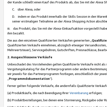
der Kunde schließt einen Kauf des Produkts ab, das Sie mit der Alexa 
C. über Alexa, oder
D. indem er das Produkt innerhalb der Skills Session in den Waren
seiner erstmaligen Teilnahme an der Alexa Shopping Action abschlie
iii. das Produkt, das Sie mit der Alexa-Einkaufsaktion vorgestellt ha
ihm bezahlt.
Die aus den einzelnen Qualifizierten Verkäufen generierten „
Qualifizi
Qualifizierten Verkäufe einnehmen, abzüglich etwaiger Versandkosten
Mehrwertsteuer), Servicegebühren, Gutschriften, Preisnachlässe, Bear
2. Ausgeschlossene Verkäufe
Unbeschadet des Vorstehenden gelten Qualifizierte Verkäufe nicht als
Vergütungskatalog für das Partnerprogramm oder andere Bestimmungen,
wir jeweils für das Partnerprogramm festlegen, einschließlich der jewe
„
Programmdokumentation
“).
Ferner gelten folgende Verkäufe, die andernfalls Qualifizierte Verkä
(a) Produktkäufe, die nach Beendigung Ihrer
Vereinbarung
erfolgen;
(b) Produktbestellungen, bei denen eine Stornierung, Rückgabe oder R