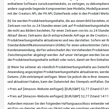
enthaltene Software zurückzuentwickeln, zu zerlegen, zu dekompilier
andere zugrunde liegende Komponenten (wie Modelle, Modellparameter
mit der Creators API, der PA API, Datenfeeds oder in den Produkt Werb
(h) Sie werden Produktwerbungsinhalte, die aus einem Bild bestehen, ni
Zeitraum von bis zu 24 Stunden einen Link auf Produktwerbungsinhalte
die nicht aus Bildern bestehen, für einen Zeitraum von bis zu 24 Stund
Ablauf dieses Zeitraums durch entsprechende Anfrage an die Creators 
Produktwerbungsinhalte aktualisieren und neu darstellen. Sofern wir Ih
Standardidentifikationsnummern (ASINs) für einen unbestimmten Zeitra
Kundenanwendung, dürfen unbeschadet des Vorstehenden Produktwerbu
Zwischenspeicher abgelegt werden. Auf unser Verlangen werden Sie un
die Produktwerbungsinhalte enthält oder nutzt, damit wir Ihre Einhalt
(i) Wenn Sie seltener als stündlich Produktwerbungsinhalte aus Datenfe
Anwendung angezeigten Produktwerbungsinhalte aktualisieren, werden 
Datums-/Uhrzeitstempel einfügen. Wenn Sie jedoch die in Ihrer Anwe
und aktualisiert haben, kann der Datumsteil des Stempels entfallen. Dies
• Preis auf [Amazon-Website einfügen]: [EUR/GBP] 32,77 (Stand 07.01.
• Preis auf [Amazon-Website einfügen]: [EUR/GBP] 32,77 (Stand 14:11 
Außerdem müssen Sie den folgenden Haftungsausschluss entweder neb
ein Pop-up-Fenster, ein Pop-up-Skript oder ein sonstiges vergleichba