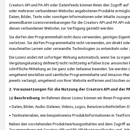
Creators API und PA API oder Datenfeeds können Ihnen den Zugriff auf D
oder mehreren verbundenen Websites angebotenen Produkte ermögliche
Daten, Bilder, Texte oder sonstigen Informationen oder Inhalte zuzugre
anwendbaren Lizenzvereinbarungen für die Creators API und PA API od
diesen verbundenen Websites zur Verfügung gestellt werden.
Sie dürfen den Programminhalt nicht dazu verwenden, geistiges Eigent
verletzen. Sie dürfen Programminhalte nicht verwenden, um direkt ode
maschinelles Lernen oder verwandte Technologien zu entwickeln oder zu
Die Lizenz endet mit sofortiger Wirkung automatisch, wenn Sie zu irg
Vergütungskatalog definiert) nicht rechtzeitig erfüllen bzw. ansonsten
schriftliche Mitteilung an Sie ganz oder teilweise beenden. Sie werden
umgehend einstellen und sämtliche Programminhalte und Amazon-Marke
jeweils verlangt, umgehend von Ihrer Website entfernen und löschen od
2. Voraussetzungen für die Nutzung der Creators API und der P
(a)
Beschreibung
. Im Rahmen dieser Lizenz können wir Ihnen Programmi
• Daten, Bilder, Audio-Dateien, Videos, Logos, Benutzerschnittstellen-
• Textmaterialien, wie beispielsweise Produktinformationen in Textfor
Neben den vorstehenden Produktwerbungsinhalten und dem Zugriff auf 
Zusammenhang mit Creators API und PA API Musterquellcodes und -bibli