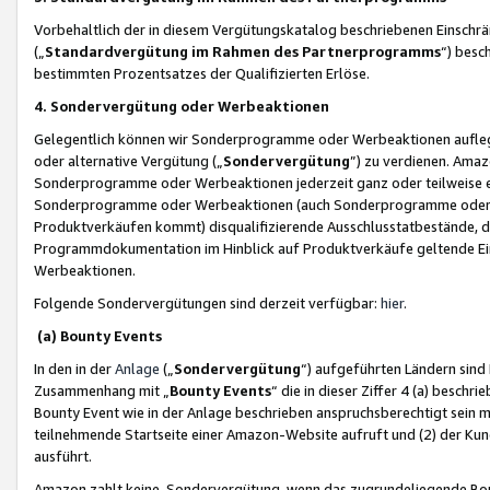
Vorbehaltlich der in diesem Vergütungskatalog beschriebenen Einschr
(„
Standardvergütung im Rahmen des Partnerprogramms
“) besc
bestimmten Prozentsatzes der Qualifizierten Erlöse.
4. Sondervergütung oder Werbeaktionen
Gelegentlich können wir Sonderprogramme oder Werbeaktionen auflegen,
oder alternative Vergütung („
Sondervergütung
”) zu verdienen. Amazo
Sonderprogramme oder Werbeaktionen jederzeit ganz oder teilweise einz
Sonderprogramme oder Werbeaktionen (auch Sonderprogramme oder We
Produktverkäufen kommt) disqualifizierende Ausschlusstatbestände, di
Programmdokumentation im Hinblick auf Produktverkäufe geltende E
Werbeaktionen.
Folgende Sondervergütungen sind derzeit verfügbar:
hier
.
(a) Bounty Events
In den in der
Anlage
(„
Sondervergütung
“) aufgeführten Ländern sind
Zusammenhang mit „
Bounty Events
“ die in dieser Ziffer 4 (a) besch
Bounty Event wie in der Anlage beschrieben anspruchsberechtigt sein mu
teilnehmende Startseite einer Amazon-Website aufruft und (2) der Kun
ausführt.
Amazon zahlt keine Sondervergütung, wenn das zugrundeliegende Boun