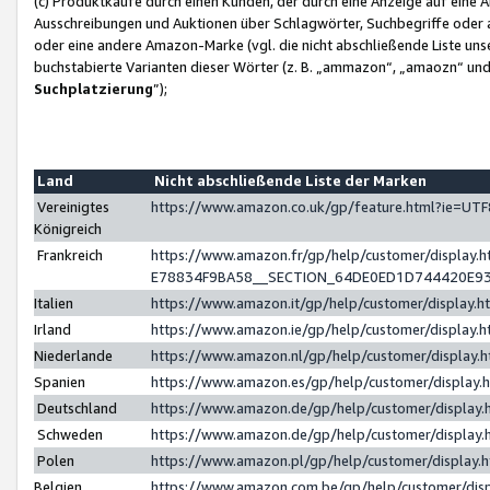
(c) Produktkäufe durch einen Kunden, der durch eine Anzeige auf eine 
Ausschreibungen und Auktionen über Schlagwörter, Suchbegriffe oder 
oder eine andere Amazon-Marke (vgl. die nicht abschließende Liste un
buchstabierte Varianten dieser Wörter (z. B. „ammazon“, „amaozn“ und „
Suchplatzierung
”);
Land
Nicht abschließende Liste der Marken
Vereinigtes
https://www.amazon.co.uk/gp/feature.html?ie=U
Königreich
Frankreich
https://www.amazon.fr/gp/help/customer/displa
E78834F9BA58__SECTION_64DE0ED1D744420E9
Italien
https://www.amazon.it/gp/help/customer/display
Irland
https://www.amazon.ie/gp/help/customer/displa
Niederlande
https://www.amazon.nl/gp/help/customer/display
Spanien
https://www.amazon.es/gp/help/customer/display
Deutschland
https://www.amazon.de/gp/help/customer/displa
Schweden
https://www.amazon.de/gp/help/customer/displa
Polen
https://www.amazon.pl/gp/help/customer/display
Belgien
https://www.amazon.com.be/gp/help/customer/d