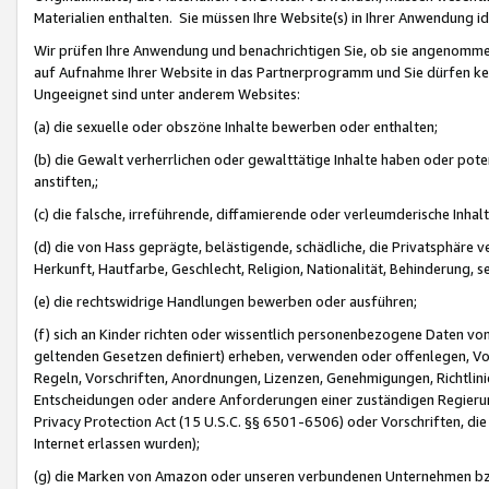
Materialien enthalten. Sie müssen Ihre Website(s) in Ihrer Anwendung ide
Wir prüfen Ihre Anwendung und benachrichtigen Sie, ob sie angenommen
auf Aufnahme Ihrer Website in das Partnerprogramm und Sie dürfen kei
Ungeeignet sind unter anderem Websites:
(a) die sexuelle oder obszöne Inhalte bewerben oder enthalten;
(b) die Gewalt verherrlichen oder gewalttätige Inhalte haben oder pot
anstiften,;
(c) die falsche, irreführende, diffamierende oder verleumderische Inha
(d) die von Hass geprägte, belästigende, schädliche, die Privatsphäre v
Herkunft, Hautfarbe, Geschlecht, Religion, Nationalität, Behinderung, 
(e) die rechtswidrige Handlungen bewerben oder ausführen;
(f) sich an Kinder richten oder wissentlich personenbezogene Daten vo
geltenden Gesetzen definiert) erheben, verwenden oder offenlegen, Vo
Regeln, Vorschriften, Anordnungen, Lizenzen, Genehmigungen, Richtlini
Entscheidungen oder andere Anforderungen einer zuständigen Regierung
Privacy Protection Act (15 U.S.C. §§ 6501-6506) oder Vorschriften, di
Internet erlassen wurden);
(g) die Marken von Amazon oder unseren verbundenen Unternehmen b