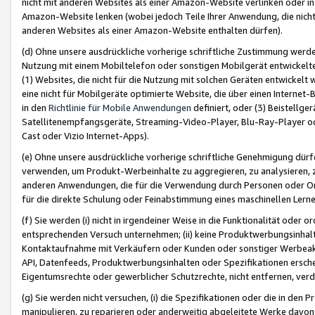
nicht mit anderen Websites als einer Amazon-Website verlinken oder i
Amazon-Website lenken (wobei jedoch Teile Ihrer Anwendung, die nich
anderen Websites als einer Amazon-Website enthalten dürfen).
(d) Ohne unsere ausdrückliche vorherige schriftliche Zustimmung werd
Nutzung mit einem Mobiltelefon oder sonstigen Mobilgerät entwickelt
(1) Websites, die nicht für die Nutzung mit solchen Geräten entwickelt
eine nicht für Mobilgeräte optimierte Website, die über einen Interne
in den
Richtlinie für Mobile Anwendungen
definiert, oder (3) Beistellge
Satellitenempfangsgeräte, Streaming-Video-Player, Blu-Ray-Player ode
Cast oder Vizio Internet-Apps).
(e) Ohne unsere ausdrückliche vorherige schriftliche Genehmigung dürfe
verwenden, um Produkt-Werbeinhalte zu aggregieren, zu analysieren, 
anderen Anwendungen, die für die Verwendung durch Personen oder Or
für die direkte Schulung oder Feinabstimmung eines maschinellen Lern
(f) Sie werden (i) nicht in irgendeiner Weise in die Funktionalität ode
entsprechenden Versuch unternehmen; (ii) keine Produktwerbungsinha
Kontaktaufnahme mit Verkäufern oder Kunden oder sonstiger Werbeaktiv
API, Datenfeeds, Produktwerbungsinhalten oder Spezifikationen erschei
Eigentumsrechte oder gewerblicher Schutzrechte, nicht entfernen, verd
(g) Sie werden nicht versuchen, (i) die Spezifikationen oder die in de
manipulieren, zu reparieren oder anderweitig abgeleitete Werke davon z