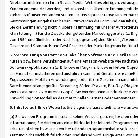
Direktnachrichten von Ihren Social-Media-Websites einfügen. vorausg
Kunden angemeldet werden) und ansonsten in Übereinstimmung mit der
stehen. Auf unser Verlangen stellen Sie uns repräsentative Mustermater
Bestimmungen eingehalten haben. Wir werden die Form und den Inhalt, di
Sie die Zertifizierung nicht in Übereinstimmung mit unserer Aufforderu
Klarstellung: (i) Für die Zwecke der geltenden Marketinggesetze (z. 
von 1991 und ähnlicher oder Nachfolgegesetze) sind Sie der „Absender“ j
Gesetze und Standards und Best Practices der Marketingbranche für 
5. Verbreitung von Partner-Links über Software und Geräte
Sie
nutzen bzw. keine Verlinkungen auf eine Amazon-Website wie nachsteh
Software-Applikationen (z. B. Browser Plug-ins, Browser Helper Objec
ein Endnutzer installieren und ausführen kann) und Geräten, einschlie
Zugelassenen Mobilen Anwendungen); oder (b) im Zusammenhang mit bzw.
Satellitenempfangsgeräte, Streaming-Video-Playern, Blu-Ray-Playern 
Viera Cast oder Vizio Internet Apps). Sie werden ohne ausdrückliche v
Entwicklung von Modellen des maschinellen Lernens oder verwandter 
6. Inhalte auf Ihrer Website
. Sie tragen die ausschließliche Verantwo
(a) Sie werden Programminhalte in keiner Weise ergänzen, löschen oder
Informationen; Sie dürfen aus einer Bilddatei bestehende Programminhal
erhalten bleiben bzw. aus Text bestehende Programminhalte so kürzen, 
Kürzung nicht sachlich falsch oder irreführend wird. Einige Arten von L