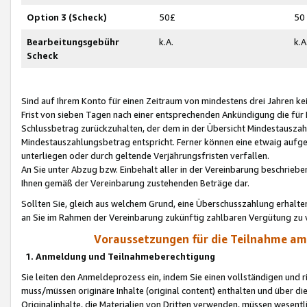
Option 3 (Scheck)
50£
50
Bearbeitungsgebühr
k.A.
k.A
Scheck
Sind auf Ihrem Konto für einen Zeitraum von mindestens drei Jahren kein
Frist von sieben Tagen nach einer entsprechenden Ankündigung die für
Schlussbetrag zurückzuhalten, der dem in der Übersicht Mindestausz
Mindestauszahlungsbetrag entspricht. Ferner können eine etwaig aufg
unterliegen oder durch geltende Verjährungsfristen verfallen.
An Sie unter Abzug bzw. Einbehalt aller in der Vereinbarung beschrieb
Ihnen gemäß der Vereinbarung zustehenden Beträge dar.
Sollten Sie, gleich aus welchem Grund, eine Überschusszahlung erhalte
an Sie im Rahmen der Vereinbarung zukünftig zahlbaren Vergütung zu 
Voraussetzungen für die Teilnahme a
1. Anmeldung und Teilnahmeberechtigung
Sie leiten den Anmeldeprozess ein, indem Sie einen vollständigen und 
muss/müssen originäre Inhalte (original content) enthalten und über d
Originalinhalte, die Materialien von Dritten verwenden, müssen wese