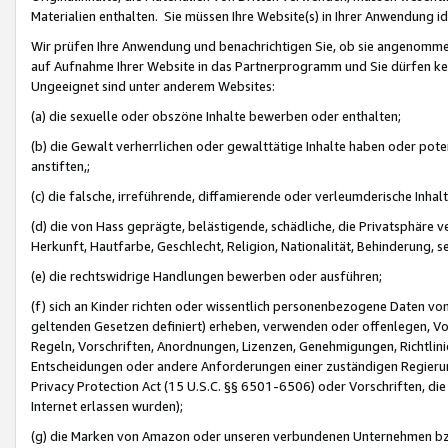
Materialien enthalten. Sie müssen Ihre Website(s) in Ihrer Anwendung ide
Wir prüfen Ihre Anwendung und benachrichtigen Sie, ob sie angenommen
auf Aufnahme Ihrer Website in das Partnerprogramm und Sie dürfen kei
Ungeeignet sind unter anderem Websites:
(a) die sexuelle oder obszöne Inhalte bewerben oder enthalten;
(b) die Gewalt verherrlichen oder gewalttätige Inhalte haben oder pot
anstiften,;
(c) die falsche, irreführende, diffamierende oder verleumderische Inha
(d) die von Hass geprägte, belästigende, schädliche, die Privatsphäre v
Herkunft, Hautfarbe, Geschlecht, Religion, Nationalität, Behinderung, 
(e) die rechtswidrige Handlungen bewerben oder ausführen;
(f) sich an Kinder richten oder wissentlich personenbezogene Daten vo
geltenden Gesetzen definiert) erheben, verwenden oder offenlegen, Vo
Regeln, Vorschriften, Anordnungen, Lizenzen, Genehmigungen, Richtlini
Entscheidungen oder andere Anforderungen einer zuständigen Regierung
Privacy Protection Act (15 U.S.C. §§ 6501-6506) oder Vorschriften, di
Internet erlassen wurden);
(g) die Marken von Amazon oder unseren verbundenen Unternehmen b