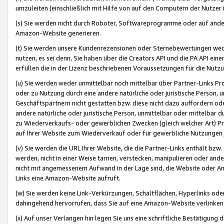
umzuleiten (einschließlich mit Hilfe von auf den Computern der Nutzer i
(s) Sie werden nicht durch Roboter, Softwareprogramme oder auf andere
Amazon-Website generieren.
(t) Sie werden unsere Kundenrezensionen oder Sternebewertungen wed
nutzen, es sei denn, Sie haben über die Creators API und die PA API e
erfüllen die in der Lizenz beschriebenen Voraussetzungen für die Nutzu
(u) Sie werden weder unmittelbar noch mittelbar über Partner-Links P
oder zu Nutzung durch eine andere natürliche oder juristische Person,
Geschäftspartnern nicht gestatten bzw. diese nicht dazu auffordern od
andere natürliche oder juristische Person, unmittelbar oder mittelbar
zu Wiederverkaufs- oder gewerblichen Zwecken (gleich welcher Art) 
auf Ihrer Website zum Wiederverkauf oder für gewerbliche Nutzungen 
(v) Sie werden die URL Ihrer Website, die die Partner-Links enthält b
werden, nicht in einer Weise tarnen, verstecken, manipulieren oder and
nicht mit angemessenem Aufwand in der Lage sind, die Website oder A
Links eine Amazon-Website aufruft.
(w) Sie werden keine Link-Verkürzungen, Schaltflächen, Hyperlinks ode
dahingehend hervorrufen, dass Sie auf eine Amazon-Website verlinken
(x) Auf unser Verlangen hin legen Sie uns eine schriftliche Bestätigung