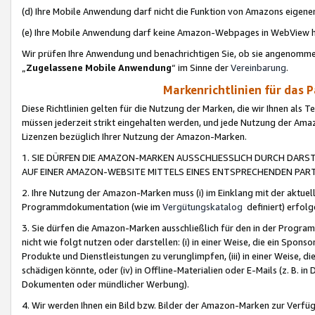
(d) Ihre Mobile Anwendung darf nicht die Funktion von Amazons eige
(e) Ihre Mobile Anwendung darf keine Amazon-Webpages in WebView 
Wir prüfen Ihre Anwendung und benachrichtigen Sie, ob sie angenomm
„
Zugelassene Mobile Anwendung
“ im Sinne der
Vereinbarung
.
Markenrichtlinien für das 
Diese Richtlinien gelten für die Nutzung der Marken, die wir Ihnen als 
müssen jederzeit strikt eingehalten werden, und jede Nutzung der Ama
Lizenzen bezüglich Ihrer Nutzung der Amazon-Marken.
1. SIE DÜRFEN DIE AMAZON-MARKEN AUSSCHLIESSLICH DURCH DARS
AUF EINER AMAZON-WEBSITE MITTELS EINES ENTSPRECHENDEN PART
2. Ihre Nutzung der Amazon-Marken muss (i) im Einklang mit der aktuells
Programmdokumentation (wie im
Vergütungskatalog
definiert) erfolg
3. Sie dürfen die Amazon-Marken ausschließlich für den in der Progr
nicht wie folgt nutzen oder darstellen: (i) in einer Weise, die ein Spo
Produkte und Dienstleistungen zu verunglimpfen, (iii) in einer Weise
schädigen könnte, oder (iv) in Offline-Materialien oder E-Mails (z. B.
Dokumenten oder mündlicher Werbung).
4. Wir werden Ihnen ein Bild bzw. Bilder der Amazon-Marken zur Verfüg