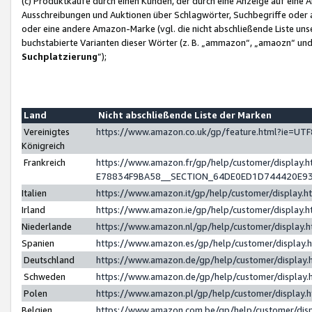
(c) Produktkäufe durch einen Kunden, der durch eine Anzeige auf eine 
Ausschreibungen und Auktionen über Schlagwörter, Suchbegriffe oder 
oder eine andere Amazon-Marke (vgl. die nicht abschließende Liste un
buchstabierte Varianten dieser Wörter (z. B. „ammazon“, „amaozn“ und „
Suchplatzierung
”);
Land
Nicht abschließende Liste der Marken
Vereinigtes
https://www.amazon.co.uk/gp/feature.html?ie=U
Königreich
Frankreich
https://www.amazon.fr/gp/help/customer/displa
E78834F9BA58__SECTION_64DE0ED1D744420E9
Italien
https://www.amazon.it/gp/help/customer/display
Irland
https://www.amazon.ie/gp/help/customer/displa
Niederlande
https://www.amazon.nl/gp/help/customer/display
Spanien
https://www.amazon.es/gp/help/customer/display
Deutschland
https://www.amazon.de/gp/help/customer/displa
Schweden
https://www.amazon.de/gp/help/customer/displa
Polen
https://www.amazon.pl/gp/help/customer/display
Belgien
https://www.amazon.com.be/gp/help/customer/d