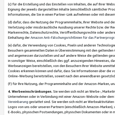
(c) für die Erstellung und das Einstellen von Inhalten, die auf Ihrer We
Eignung der jeweils dargestellten Inhalte (einschließlich sämtlicher 
Informationen, die Sie in einen Partner-Link aufnehmen oder mit diese
(d) dafür, dass die Nutzung der Programminhalte, Ihrer Website und des 
Verletzung oder missbräuchliche Ausübung unserer Rechte bzw. der Recht
Markenrechte, Datenschutzrechte, Veröffentlichungsrechte oder anderer
Einhaltung der
Amazon Anti-Fälschungsrichtlinien für das Partnerpro
(e) dafür, die Verwendung von Cookies, Pixeln und anderen Technologien
Besuchern gesammelten Daten in Übereinstimmung mit den geltenden Ge
und angemessen darzustellen und auf andere Weise die geltenden geset
in sonstiger Weise, einschließlich des ggf. anzuzeigenden Hinweises, d
Werbeanzeigen bereitstellen, von den Besuchern Ihrer Website unmitte
Cookies erkennen können und dafür, dass Sie Informationen über die v
Online-Werbung bereitstellen, soweit nach den anwendbaren gesetzlic
(f) für Ihre Nutzung, der Programminhalte und der Amazon-Marken, u
4. Werbeeinschränkungen.
Sie werden sich nicht an Werbe-, Market
Unternehmen oder in Verbindung mit einer Amazon-Website oder dem Pa
Vereinbarung
gestattet sind. Sie werden sich nicht an Werbeaktivitäten
Logos von uns oder unseren Partnern (einschließlich Amazon-Marken), 
E-Books, physischen Postsendungen, physischen Dokumenten oder in 