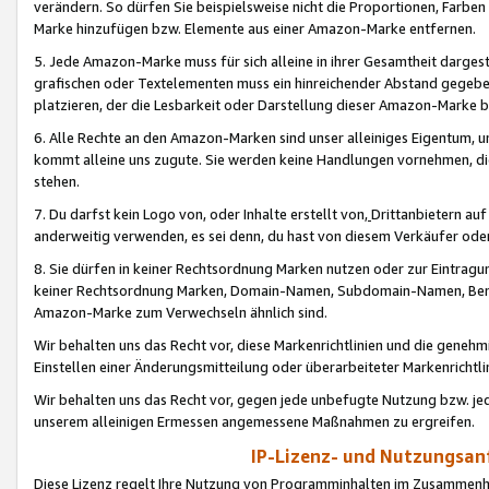
verändern. So dürfen Sie beispielsweise nicht die Proportionen, Farb
Marke hinzufügen bzw. Elemente aus einer Amazon-Marke entfernen.
5. Jede Amazon-Marke muss für sich alleine in ihrer Gesamtheit darge
grafischen oder Textelementen muss ein hinreichender Abstand gegebe
platzieren, der die Lesbarkeit oder Darstellung dieser Amazon-Marke b
6. Alle Rechte an den Amazon-Marken sind unser alleiniges Eigentum, 
kommt alleine uns zugute. Sie werden keine Handlungen vornehmen, 
stehen.
7. Du darfst kein Logo von, oder Inhalte erstellt von,
Drittanbietern au
anderweitig verwenden, es sei denn, du hast von diesem Verkäufer oder
8. Sie dürfen in keiner Rechtsordnung Marken nutzen oder zur Eintragu
keiner Rechtsordnung Marken, Domain-Namen, Subdomain-Namen, Benu
Amazon-Marke zum Verwechseln ähnlich sind.
Wir behalten uns das Recht vor, diese Markenrichtlinien und die gene
Einstellen einer Änderungsmitteilung oder überarbeiteter Markenricht
Wir behalten uns das Recht vor, gegen jede unbefugte Nutzung bzw. jede 
unserem alleinigen Ermessen angemessene Maßnahmen zu ergreifen.
IP-Lizenz- und Nutzungsan
Diese Lizenz regelt Ihre Nutzung von Programminhalten im Zusammen