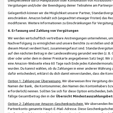
(beispielsweise durch Manipulation oder Kombination von Attributions-
Vergütungen und/oder der Beendigung deiner Teilnahme am Partnerp
Gelegentlich können wir die Möglichkeit unserer Partner, Standardv
einschränken. Amazon behält sich (ungeachtet etwaiger Fristen) das Re
modifizieren. Weitere Informationen zu Einschränkungen für Vergütung
6. Erfassung und Zahlung von Vergütungen
Wir werden wirtschaftlich vertretbare Anstrengungen unternehmen, um 
Nachverfolgung zu ermöglichen und unsere Berichte zu erstellen und di
diesem Monat verdient hast, zusammengefasst sind. Standardvergütung
auf den nächsten Betrag in der Landeswährung gerundet werden (z. B. C
über oder unter dem in deiner Preiskarte angegebenen Satz liegt. Wir
eine Amazon-Webseite etwa 60 Tage nach Ende jedes Kalendermonats, i
wurden. Du kannst wählen, ob du Zahlungen in einer anderen Währung
dafür entscheidest, erklärst du dich damit einverstanden, dass die K
Option 1: Zahlung per Überweisung.
Wir überweisen Ihre Vergütung dir
Namen der Bank, die Kontonummer, den Namen des Kontoinhabers bzw. a
erforderlich) nennen. Sollten Sie sich für diese Option entscheiden, be
fällige Gesamtbetrag den in der
Übersicht Mindestauszahlungsbet
Option 2: Zahlung per Amazon-Geschenkgutschein.
Wir übersenden Ihne
Partnerkonto genannte Haupt-E-Mail-Adresse. Diese Geschenkgutschei