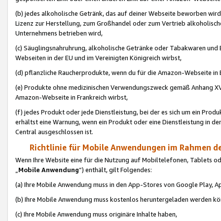
(b) jedes alkoholische Getränk, das auf deiner Webseite beworben wird
Lizenz zur Herstellung, zum Großhandel oder zum Vertrieb alkoholisch
Unternehmens betrieben wird,
(c) Säuglingsnahruhrung, alkoholische Getränke oder Tabakwaren und E
Webseiten in der EU und im Vereinigten Königreich wirbst,
(d) pflanzliche Raucherprodukte, wenn du für die Amazon-Webseite in B
(e) Produkte ohne medizinischen Verwendungszweck gemäß Anhang XVI 
Amazon-Webseite in Frankreich wirbst,
(f) jedes Produkt oder jede Dienstleistung, bei der es sich um ein Prod
erhältst eine Warnung, wenn ein Produkt oder eine Dienstleistung in de
Central ausgeschlossen ist.
Richtlinie für Mobile Anwendungen im Rahmen de
Wenn Ihre Website eine für die Nutzung auf Mobiltelefonen, Tablets 
„
Mobile Anwendung
“) enthält, gilt Folgendes:
(a) Ihre Mobile Anwendung muss in den App-Stores von Google Play, A
(b) Ihre Mobile Anwendung muss kostenlos heruntergeladen werden könn
(c) Ihre Mobile Anwendung muss originäre Inhalte haben,