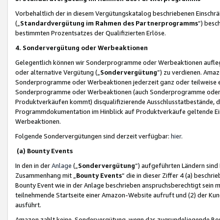
Vorbehaltlich der in diesem Vergütungskatalog beschriebenen Einschr
(„
Standardvergütung im Rahmen des Partnerprogramms
“) besc
bestimmten Prozentsatzes der Qualifizierten Erlöse.
4. Sondervergütung oder Werbeaktionen
Gelegentlich können wir Sonderprogramme oder Werbeaktionen auflegen,
oder alternative Vergütung („
Sondervergütung
”) zu verdienen. Amazo
Sonderprogramme oder Werbeaktionen jederzeit ganz oder teilweise einz
Sonderprogramme oder Werbeaktionen (auch Sonderprogramme oder We
Produktverkäufen kommt) disqualifizierende Ausschlusstatbestände, di
Programmdokumentation im Hinblick auf Produktverkäufe geltende E
Werbeaktionen.
Folgende Sondervergütungen sind derzeit verfügbar:
hier
.
(a) Bounty Events
In den in der
Anlage
(„
Sondervergütung
“) aufgeführten Ländern sind
Zusammenhang mit „
Bounty Events
“ die in dieser Ziffer 4 (a) besch
Bounty Event wie in der Anlage beschrieben anspruchsberechtigt sein mu
teilnehmende Startseite einer Amazon-Website aufruft und (2) der Kun
ausführt.
Amazon zahlt keine Sondervergütung, wenn das zugrundeliegende Boun