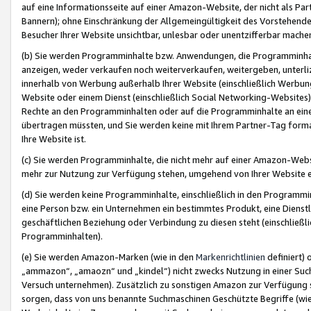
auf eine Informationsseite auf einer Amazon-Website, der nicht als Part
Bannern); ohne Einschränkung der Allgemeingültigkeit des Vorstehende
Besucher Ihrer Website unsichtbar, unlesbar oder unentzifferbar mache
(b) Sie werden Programminhalte bzw. Anwendungen, die Programminhalt
anzeigen, weder verkaufen noch weiterverkaufen, weitergeben, unterli
innerhalb von Werbung außerhalb Ihrer Website (einschließlich Werbun
Website oder einem Dienst (einschließlich Social Networking-Website
Rechte an den Programminhalten oder auf die Programminhalte an eine a
übertragen müssten, und Sie werden keine mit Ihrem Partner-Tag formati
Ihre Website ist.
(c) Sie werden Programminhalte, die nicht mehr auf einer Amazon-Websit
mehr zur Nutzung zur Verfügung stehen, umgehend von Ihrer Website e
(d) Sie werden keine Programminhalte, einschließlich in den Programmin
eine Person bzw. ein Unternehmen ein bestimmtes Produkt, eine Dienstle
geschäftlichen Beziehung oder Verbindung zu diesen steht (einschließli
Programminhalten).
(e) Sie werden Amazon-Marken (wie in den
Markenrichtlinien
definiert) 
„ammazon“, „amaozn“ und „kindel“) nicht zwecks Nutzung in einer Suc
Versuch unternehmen). Zusätzlich zu sonstigen Amazon zur Verfügung 
sorgen, dass von uns benannte Suchmaschinen Geschützte Begriffe (wie 