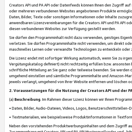
Creators API und PA API oder Datenfeeds können Ihnen den Zugriff auf D
oder mehreren verbundenen Websites angebotenen Produkte ermögliche
Daten, Bilder, Texte oder sonstigen Informationen oder Inhalte zuzugre
anwendbaren Lizenzvereinbarungen für die Creators API und PA API od
diesen verbundenen Websites zur Verfügung gestellt werden.
Sie dürfen den Programminhalt nicht dazu verwenden, geistiges Eigent
verletzen. Sie dürfen Programminhalte nicht verwenden, um direkt ode
maschinelles Lernen oder verwandte Technologien zu entwickeln oder zu
Die Lizenz endet mit sofortiger Wirkung automatisch, wenn Sie zu irg
Vergütungskatalog definiert) nicht rechtzeitig erfüllen bzw. ansonsten
schriftliche Mitteilung an Sie ganz oder teilweise beenden. Sie werden
umgehend einstellen und sämtliche Programminhalte und Amazon-Marke
jeweils verlangt, umgehend von Ihrer Website entfernen und löschen od
2. Voraussetzungen für die Nutzung der Creators API und der P
(a)
Beschreibung
. Im Rahmen dieser Lizenz können wir Ihnen Programmi
• Daten, Bilder, Audio-Dateien, Videos, Logos, Benutzerschnittstellen-
• Textmaterialien, wie beispielsweise Produktinformationen in Textfor
Neben den vorstehenden Produktwerbungsinhalten und dem Zugriff auf 
Zusammenhang mit Creators API und PA API Musterquellcodes und -bibli