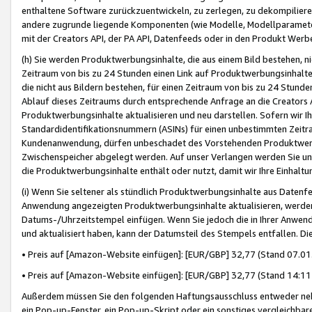
enthaltene Software zurückzuentwickeln, zu zerlegen, zu dekompilier
andere zugrunde liegende Komponenten (wie Modelle, Modellparameter
mit der Creators API, der PA API, Datenfeeds oder in den Produkt Werb
(h) Sie werden Produktwerbungsinhalte, die aus einem Bild bestehen, ni
Zeitraum von bis zu 24 Stunden einen Link auf Produktwerbungsinhalte
die nicht aus Bildern bestehen, für einen Zeitraum von bis zu 24 Stund
Ablauf dieses Zeitraums durch entsprechende Anfrage an die Creators 
Produktwerbungsinhalte aktualisieren und neu darstellen. Sofern wir Ih
Standardidentifikationsnummern (ASINs) für einen unbestimmten Zeitra
Kundenanwendung, dürfen unbeschadet des Vorstehenden Produktwerbu
Zwischenspeicher abgelegt werden. Auf unser Verlangen werden Sie un
die Produktwerbungsinhalte enthält oder nutzt, damit wir Ihre Einhalt
(i) Wenn Sie seltener als stündlich Produktwerbungsinhalte aus Datenfe
Anwendung angezeigten Produktwerbungsinhalte aktualisieren, werden 
Datums-/Uhrzeitstempel einfügen. Wenn Sie jedoch die in Ihrer Anwe
und aktualisiert haben, kann der Datumsteil des Stempels entfallen. Dies
• Preis auf [Amazon-Website einfügen]: [EUR/GBP] 32,77 (Stand 07.01.
• Preis auf [Amazon-Website einfügen]: [EUR/GBP] 32,77 (Stand 14:11 
Außerdem müssen Sie den folgenden Haftungsausschluss entweder neb
ein Pop-up-Fenster, ein Pop-up-Skript oder ein sonstiges vergleichba