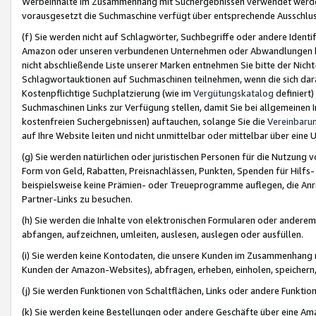
Werbeinhalte im Zusammenhang mit Suchergebnissen verwendet werden,
vorausgesetzt die Suchmaschine verfügt über entsprechende Ausschlu
(f) Sie werden nicht auf Schlagwörter, Suchbegriffe oder andere Ident
Amazon oder unseren verbundenen Unternehmen oder Abwandlungen bzw
nicht abschließende Liste unserer Marken entnehmen Sie bitte der Nich
Schlagwortauktionen auf Suchmaschinen teilnehmen, wenn die sich da
Kostenpflichtige Suchplatzierung (wie im
Vergütungskatalog
definiert
Suchmaschinen Links zur Verfügung stellen, damit Sie bei allgemeinen I
kostenfreien Suchergebnissen) auftauchen, solange Sie die
Vereinbaru
auf Ihre Website leiten und nicht unmittelbar oder mittelbar über eine
(g) Sie werden natürlichen oder juristischen Personen für die Nutzung 
Form von Geld, Rabatten, Preisnachlässen, Punkten, Spenden für Hilfs
beispielsweise keine Prämien- oder Treueprogramme auflegen, die Anrei
Partner-Links zu besuchen.
(h) Sie werden die Inhalte von elektronischen Formularen oder anderem M
abfangen, aufzeichnen, umleiten, auslesen, auslegen oder ausfüllen.
(i) Sie werden keine Kontodaten, die unsere Kunden im Zusammenhang 
Kunden der Amazon-Websites), abfragen, erheben, einholen, speichern,
(j) Sie werden Funktionen von Schaltflächen, Links oder andere Funkti
(k) Sie werden keine Bestellungen oder andere Geschäfte über eine Ama