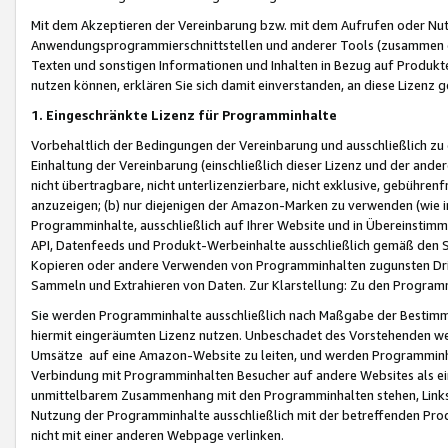
Mit dem Akzeptieren der Vereinbarung bzw. mit dem Aufrufen oder Nutz
Anwendungsprogrammierschnittstellen und anderer Tools (zusammen die
Texten und sonstigen Informationen und Inhalten in Bezug auf Produkte
nutzen können, erklären Sie sich damit einverstanden, an diese Lizenz 
1. Eingeschränkte Lizenz für Programminhalte
Vorbehaltlich der Bedingungen der Vereinbarung und ausschließlich z
Einhaltung der Vereinbarung (einschließlich dieser Lizenz und der ande
nicht übertragbare, nicht unterlizenzierbare, nicht exklusive, gebühren
anzuzeigen; (b) nur diejenigen der Amazon-Marken zu verwenden (wie in 
Programminhalte, ausschließlich auf Ihrer Website und in Übereinstimmu
API, Datenfeeds und Produkt-Werbeinhalte ausschließlich gemäß den Spe
Kopieren oder andere Verwenden von Programminhalten zugunsten Dri
Sammeln und Extrahieren von Daten. Zur Klarstellung: Zu den Program
Sie werden Programminhalte ausschließlich nach Maßgabe der Besti
hiermit eingeräumten Lizenz nutzen. Unbeschadet des Vorstehenden we
Umsätze auf eine Amazon-Website zu leiten, und werden Programminhal
Verbindung mit Programminhalten Besucher auf andere Websites als ein
unmittelbarem Zusammenhang mit den Programminhalten stehen, Links z
Nutzung der Programminhalte ausschließlich mit der betreffenden Pr
nicht mit einer anderen Webpage verlinken.