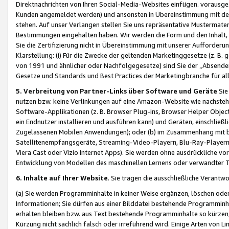
Direktnachrichten von Ihren Social-Media-Websites einfügen. vorausg
Kunden angemeldet werden) und ansonsten in Übereinstimmung mit der
stehen. Auf unser Verlangen stellen Sie uns repräsentative Mustermater
Bestimmungen eingehalten haben. Wir werden die Form und den Inhalt, di
Sie die Zertifizierung nicht in Übereinstimmung mit unserer Aufforderu
Klarstellung: (i) Für die Zwecke der geltenden Marketinggesetze (z. 
von 1991 und ähnlicher oder Nachfolgegesetze) sind Sie der „Absender“ j
Gesetze und Standards und Best Practices der Marketingbranche für 
5. Verbreitung von Partner-Links über Software und Geräte
Sie
nutzen bzw. keine Verlinkungen auf eine Amazon-Website wie nachsteh
Software-Applikationen (z. B. Browser Plug-ins, Browser Helper Objec
ein Endnutzer installieren und ausführen kann) und Geräten, einschlie
Zugelassenen Mobilen Anwendungen); oder (b) im Zusammenhang mit bzw.
Satellitenempfangsgeräte, Streaming-Video-Playern, Blu-Ray-Playern 
Viera Cast oder Vizio Internet Apps). Sie werden ohne ausdrückliche v
Entwicklung von Modellen des maschinellen Lernens oder verwandter 
6. Inhalte auf Ihrer Website
. Sie tragen die ausschließliche Verantwo
(a) Sie werden Programminhalte in keiner Weise ergänzen, löschen oder
Informationen; Sie dürfen aus einer Bilddatei bestehende Programminhal
erhalten bleiben bzw. aus Text bestehende Programminhalte so kürzen, 
Kürzung nicht sachlich falsch oder irreführend wird. Einige Arten von L