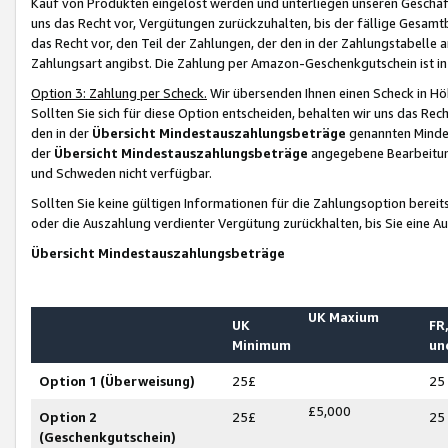
Kauf von Produkten eingelöst werden und unterliegen unseren Geschäf
uns das Recht vor, Vergütungen zurückzuhalten, bis der fällige Gesamt
das Recht vor, den Teil der Zahlungen, der den in der Zahlungstabelle 
Zahlungsart angibst. Die Zahlung per Amazon-Geschenkgutschein ist in
Option 3: Zahlung per Scheck.
Wir übersenden Ihnen einen Scheck in Höh
Sollten Sie sich für diese Option entscheiden, behalten wir uns das Rec
den in der
Übersicht Mindestauszahlungsbeträge
genannten Mindest
der
Übersicht Mindestauszahlungsbeträge
angegebene Bearbeitung
und Schweden nicht verfügbar.
Sollten Sie keine gültigen Informationen für die Zahlungsoption bereit
oder die Auszahlung verdienter Vergütung zurückhalten, bis Sie eine A
Übersicht Mindestauszahlungsbeträge
UK Maxium
UK
FR,
Minimum
un
Option 1 (Überweisung)
25£
25
£5,000
Option 2
25£
25
(Geschenkgutschein)