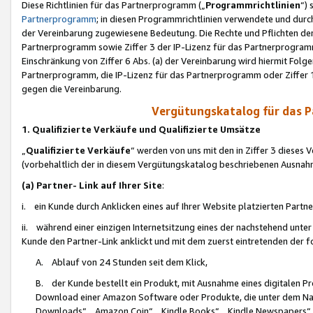
Diese Richtlinien für das Partnerprogramm („
Programmrichtlinien
“)
Partnerprogramm
; in diesen Programmrichtlinien verwendete und durch
der Vereinbarung zugewiesene Bedeutung. Die Rechte und Pflichten de
Partnerprogramm sowie Ziffer 3 der IP-Lizenz für das Partnerprogram
Einschränkung von Ziffer 6 Abs. (a) der Vereinbarung wird hiermit Fol
Partnerprogramm, die IP-Lizenz für das Partnerprogramm oder Ziffer 1
gegen die Vereinbarung.
Vergütungskatalog für das 
1. Qualifizierte Verkäufe und Qualifizierte Umsätze
„
Qualifizierte Verkäufe
“ werden von uns mit den in Ziffer 3 diese
(vorbehaltlich der in diesem Vergütungskatalog beschriebenen Ausnah
(a) Partner- Link auf Ihrer Site
:
i. ein Kunde durch Anklicken eines auf Ihrer Website platzierten Part
ii. während einer einzigen Internetsitzung eines der nachstehend unter (i)
Kunde den Partner-Link anklickt und mit dem zuerst eintretenden der f
A. Ablauf von 24 Stunden seit dem Klick,
B. der Kunde bestellt ein Produkt, mit Ausnahme eines digitalen P
Download einer Amazon Software oder Produkte, die unter dem N
Downloads“, „Amazon Coin“, „Kindle Books“, „Kindle Newspapers“, „