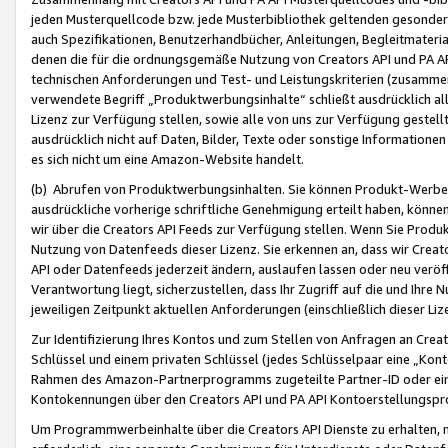
jeden Musterquellcode bzw. jede Musterbibliothek geltenden gesonder
auch Spezifikationen, Benutzerhandbücher, Anleitungen, Begleitmaterial
denen die für die ordnungsgemäße Nutzung von Creators API und PA A
technischen Anforderungen und Test- und Leistungskriterien (zusammen
verwendete Begriff „Produktwerbungsinhalte“ schließt ausdrücklich al
Lizenz zur Verfügung stellen, sowie alle von uns zur Verfügung gestel
ausdrücklich nicht auf Daten, Bilder, Texte oder sonstige Informatione
es sich nicht um eine Amazon-Website handelt.
(b) Abrufen von Produktwerbungsinhalten. Sie können Produkt-Werbein
ausdrückliche vorherige schriftliche Genehmigung erteilt haben, könn
wir über die Creators API Feeds zur Verfügung stellen. Wenn Sie Produk
Nutzung von Datenfeeds dieser Lizenz. Sie erkennen an, dass wir Creat
API oder Datenfeeds jederzeit ändern, auslaufen lassen oder neu veröffe
Verantwortung liegt, sicherzustellen, dass Ihr Zugriff auf die und Ihr
jeweiligen Zeitpunkt aktuellen Anforderungen (einschließlich dieser Liz
Zur Identifizierung Ihres Kontos und zum Stellen von Anfragen an Crea
Schlüssel und einem privaten Schlüssel (jedes Schlüsselpaar eine „Kon
Rahmen des Amazon-Partnerprogramms zugeteilte Partner-ID oder ein
Kontokennungen über den Creators API und PA API Kontoerstellungspro
Um Programmwerbeinhalte über die Creators API Dienste zu erhalten, m