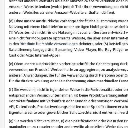
nicht mit anderen Websites als einer Amazon-Website verlinken oder i
Amazon-Website lenken (wobei jedoch Teile Ihrer Anwendung, die nich
anderen Websites als einer Amazon-Website enthalten dürfen).
(d) Ohne unsere ausdrückliche vorherige schriftliche Zustimmung werd
Nutzung mit einem Mobiltelefon oder sonstigen Mobilgerät entwickelt
(1) Websites, die nicht für die Nutzung mit solchen Geräten entwickelt
eine nicht für Mobilgeräte optimierte Website, die über einen Interne
in den
Richtlinie für Mobile Anwendungen
definiert, oder (3) Beistellge
Satellitenempfangsgeräte, Streaming-Video-Player, Blu-Ray-Player ode
Cast oder Vizio Internet-Apps).
(e) Ohne unsere ausdrückliche vorherige schriftliche Genehmigung dürfe
verwenden, um Produkt-Werbeinhalte zu aggregieren, zu analysieren, 
anderen Anwendungen, die für die Verwendung durch Personen oder Or
für die direkte Schulung oder Feinabstimmung eines maschinellen Lern
(f) Sie werden (i) nicht in irgendeiner Weise in die Funktionalität ode
entsprechenden Versuch unternehmen; (ii) keine Produktwerbungsinha
Kontaktaufnahme mit Verkäufern oder Kunden oder sonstiger Werbeaktiv
API, Datenfeeds, Produktwerbungsinhalten oder Spezifikationen erschei
Eigentumsrechte oder gewerblicher Schutzrechte, nicht entfernen, verd
(g) Sie werden nicht versuchen, (i) die Spezifikationen oder die in de
manipulieren, zu reparieren oder anderweitig abgeleitete Werke davon z