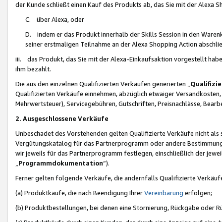
der Kunde schließt einen Kauf des Produkts ab, das Sie mit der Alexa 
C. über Alexa, oder
D. indem er das Produkt innerhalb der Skills Session in den Waren
seiner erstmaligen Teilnahme an der Alexa Shopping Action abschlie
iii. das Produkt, das Sie mit der Alexa-Einkaufsaktion vorgestellt ha
ihm bezahlt.
Die aus den einzelnen Qualifizierten Verkäufen generierten „
Qualifizi
Qualifizierten Verkäufe einnehmen, abzüglich etwaiger Versandkosten
Mehrwertsteuer), Servicegebühren, Gutschriften, Preisnachlässe, Bear
2. Ausgeschlossene Verkäufe
Unbeschadet des Vorstehenden gelten Qualifizierte Verkäufe nicht als
Vergütungskatalog für das Partnerprogramm oder andere Bestimmungen,
wir jeweils für das Partnerprogramm festlegen, einschließlich der jewe
„
Programmdokumentation
“).
Ferner gelten folgende Verkäufe, die andernfalls Qualifizierte Verkä
(a) Produktkäufe, die nach Beendigung Ihrer
Vereinbarung
erfolgen;
(b) Produktbestellungen, bei denen eine Stornierung, Rückgabe oder R