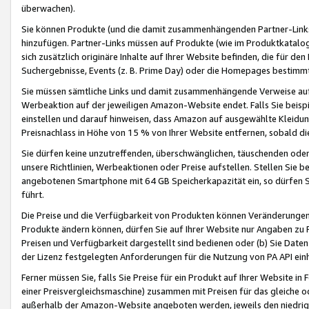
überwachen).
Sie können Produkte (und die damit zusammenhängenden Partner-Links)
hinzufügen. Partner-Links müssen auf Produkte (wie im Produktkatalog de
sich zusätzlich originäre Inhalte auf Ihrer Website befinden, die für 
Suchergebnisse, Events (z. B. Prime Day) oder die Homepages bestimmte
Sie müssen sämtliche Links und damit zusammenhängende Verweise auf z
Werbeaktion auf der jeweiligen Amazon-Website endet. Falls Sie beisp
einstellen und darauf hinweisen, dass Amazon auf ausgewählte Kleidun
Preisnachlass in Höhe von 15 % von Ihrer Website entfernen, sobald di
Sie dürfen keine unzutreffenden, überschwänglichen, täuschenden od
unsere Richtlinien, Werbeaktionen oder Preise aufstellen. Stellen Sie 
angebotenen Smartphone mit 64 GB Speicherkapazität ein, so dürfen S
führt.
Die Preise und die Verfügbarkeit von Produkten können Veränderungen 
Produkte ändern können, dürfen Sie auf Ihrer Website nur Angaben zu P
Preisen und Verfügbarkeit dargestellt sind bedienen oder (b) Sie Daten
der Lizenz festgelegten Anforderungen für die Nutzung von PA API einh
Ferner müssen Sie, falls Sie Preise für ein Produkt auf Ihrer Website in 
einer Preisvergleichsmaschine) zusammen mit Preisen für das gleiche o
außerhalb der Amazon-Website angeboten werden, jeweils den niedrigst