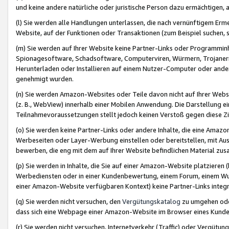
und keine andere natürliche oder juristische Person dazu ermächtigen, a
(l) Sie werden alle Handlungen unterlassen, die nach vernünftigem Erme
Website, auf der Funktionen oder Transaktionen (zum Beispiel suchen, s
(m) Sie werden auf Ihrer Website keine Partner-Links oder Programmin
Spionagesoftware, Schadsoftware, Computerviren, Würmern, Trojaner
Herunterladen oder Installieren auf einem Nutzer-Computer oder ande
genehmigt wurden.
(n) Sie werden Amazon-Websites oder Teile davon nicht auf Ihrer Websi
(z. B., WebView) innerhalb einer Mobilen Anwendung. Die Darstellung ein
Teilnahmevoraussetzungen stellt jedoch keinen Verstoß gegen diese Zif
(o) Sie werden keine Partner-Links oder andere Inhalte, die eine Am
Werbeseiten oder Layer-Werbung einstellen oder bereitstellen, mit Au
bewerben, die eng mit dem auf Ihrer Website befindlichen Material z
(p) Sie werden in Inhalte, die Sie auf einer Amazon-Website platzier
Werbediensten oder in einer Kundenbewertung, einem Forum, einem Wun
einer Amazon-Website verfügbaren Kontext) keine Partner-Links integr
(q) Sie werden nicht versuchen, den
Vergütungskatalog
zu umgehen oder
dass sich eine Webpage einer Amazon-Website im Browser eines Kunden 
(r) Sie werden nicht versuchen, Internetverkehr (Traffic) oder Vergü