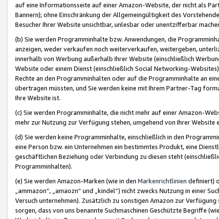
auf eine Informationsseite auf einer Amazon-Website, der nicht als Part
Bannern); ohne Einschränkung der Allgemeingültigkeit des Vorstehende
Besucher Ihrer Website unsichtbar, unlesbar oder unentzifferbar mache
(b) Sie werden Programminhalte bzw. Anwendungen, die Programminhalt
anzeigen, weder verkaufen noch weiterverkaufen, weitergeben, unterli
innerhalb von Werbung außerhalb Ihrer Website (einschließlich Werbun
Website oder einem Dienst (einschließlich Social Networking-Website
Rechte an den Programminhalten oder auf die Programminhalte an eine a
übertragen müssten, und Sie werden keine mit Ihrem Partner-Tag formati
Ihre Website ist.
(c) Sie werden Programminhalte, die nicht mehr auf einer Amazon-Websit
mehr zur Nutzung zur Verfügung stehen, umgehend von Ihrer Website e
(d) Sie werden keine Programminhalte, einschließlich in den Programmin
eine Person bzw. ein Unternehmen ein bestimmtes Produkt, eine Dienstle
geschäftlichen Beziehung oder Verbindung zu diesen steht (einschließli
Programminhalten).
(e) Sie werden Amazon-Marken (wie in den
Markenrichtlinien
definiert) 
„ammazon“, „amaozn“ und „kindel“) nicht zwecks Nutzung in einer Suc
Versuch unternehmen). Zusätzlich zu sonstigen Amazon zur Verfügung 
sorgen, dass von uns benannte Suchmaschinen Geschützte Begriffe (wie 