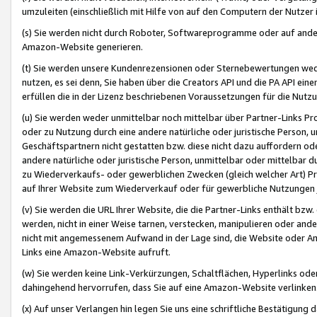
umzuleiten (einschließlich mit Hilfe von auf den Computern der Nutzer i
(s) Sie werden nicht durch Roboter, Softwareprogramme oder auf andere
Amazon-Website generieren.
(t) Sie werden unsere Kundenrezensionen oder Sternebewertungen wed
nutzen, es sei denn, Sie haben über die Creators API und die PA API e
erfüllen die in der Lizenz beschriebenen Voraussetzungen für die Nutzu
(u) Sie werden weder unmittelbar noch mittelbar über Partner-Links P
oder zu Nutzung durch eine andere natürliche oder juristische Person,
Geschäftspartnern nicht gestatten bzw. diese nicht dazu auffordern od
andere natürliche oder juristische Person, unmittelbar oder mittelbar
zu Wiederverkaufs- oder gewerblichen Zwecken (gleich welcher Art) 
auf Ihrer Website zum Wiederverkauf oder für gewerbliche Nutzungen 
(v) Sie werden die URL Ihrer Website, die die Partner-Links enthält b
werden, nicht in einer Weise tarnen, verstecken, manipulieren oder and
nicht mit angemessenem Aufwand in der Lage sind, die Website oder A
Links eine Amazon-Website aufruft.
(w) Sie werden keine Link-Verkürzungen, Schaltflächen, Hyperlinks ode
dahingehend hervorrufen, dass Sie auf eine Amazon-Website verlinken
(x) Auf unser Verlangen hin legen Sie uns eine schriftliche Bestätigung