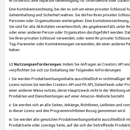
erforderlich, eine separate Genehmigung für Unterdienste oder Datenf
Eine Kontokennzeichnung, bei der es sich um einen privaten Schlüssel h
Geheimhaltung und Sicherheit wahren. Sie dürfen Ihren privaten Schlüss
Personen oder Organisationen weitergeben. Eine Kontokennzeichnung, die 
Sie sind für alle Aktivitäten verantwortlich, die gegebenenfalls unter
oder einer anderen Person oder Organisation durchgeführt werden. Dahe
Sie Ihren privaten Schlüssel verwendet, oder wenn Ihr privater Schlüss
Tag-Parameter oder Kontokennungen verwenden, die einer anderen Pers
haben.
(c)
Nutzungsanforderungen
. Indem Sie Anfragen an Creators API un
verpflichten Sie sich zur Einhaltung der folgenden Anforderungen:
i. Sie werden Produktwerbungsinhalte ausschließlich in rechtmäßiger W
Lizenz nutzen.Sie werden Creators API und PA API, Datenfeeds oder P
einer anderen Weise nutzen, deren Hauptzweck nicht in der Werbung u
Produkten und Dienstleistungen auf einer Amazon-Website besteht.
ii. Sie werden sich an alle Seiten, Anhänge, Richtlinien, Leitlinien und s
in dieser Lizenz und den Programmrichtlinien Bezug genommen wird.
iii. Sie werden alle genutzten Produktwerbungsinhalte ausschließlich m
Produktseite oder sonstige Seite, auf die sich der betreffende Produ