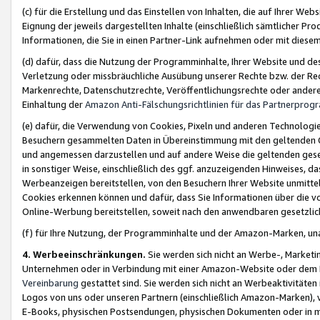
(c) für die Erstellung und das Einstellen von Inhalten, die auf Ihrer We
Eignung der jeweils dargestellten Inhalte (einschließlich sämtlicher 
Informationen, die Sie in einen Partner-Link aufnehmen oder mit diese
(d) dafür, dass die Nutzung der Programminhalte, Ihrer Website und des 
Verletzung oder missbräuchliche Ausübung unserer Rechte bzw. der Recht
Markenrechte, Datenschutzrechte, Veröffentlichungsrechte oder anderer
Einhaltung der
Amazon Anti-Fälschungsrichtlinien für das Partnerpro
(e) dafür, die Verwendung von Cookies, Pixeln und anderen Technologien
Besuchern gesammelten Daten in Übereinstimmung mit den geltenden Ge
und angemessen darzustellen und auf andere Weise die geltenden geset
in sonstiger Weise, einschließlich des ggf. anzuzeigenden Hinweises, d
Werbeanzeigen bereitstellen, von den Besuchern Ihrer Website unmitte
Cookies erkennen können und dafür, dass Sie Informationen über die v
Online-Werbung bereitstellen, soweit nach den anwendbaren gesetzlic
(f) für Ihre Nutzung, der Programminhalte und der Amazon-Marken, u
4. Werbeeinschränkungen.
Sie werden sich nicht an Werbe-, Market
Unternehmen oder in Verbindung mit einer Amazon-Website oder dem Pa
Vereinbarung
gestattet sind. Sie werden sich nicht an Werbeaktivitäten
Logos von uns oder unseren Partnern (einschließlich Amazon-Marken), 
E-Books, physischen Postsendungen, physischen Dokumenten oder in 