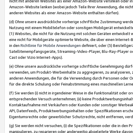
nicht mit anderen Websites als einer Amazon-Website verlinken oder i
Amazon-Website lenken (wobei jedoch Teile Ihrer Anwendung, die nich
anderen Websites als einer Amazon-Website enthalten dürfen).
(d) Ohne unsere ausdrückliche vorherige schriftliche Zustimmung werd
Nutzung mit einem Mobiltelefon oder sonstigen Mobilgerät entwickelt
(1) Websites, die nicht für die Nutzung mit solchen Geräten entwickelt
eine nicht für Mobilgeräte optimierte Website, die über einen Interne
in den
Richtlinie für Mobile Anwendungen
definiert, oder (3) Beistellge
Satellitenempfangsgeräte, Streaming-Video-Player, Blu-Ray-Player ode
Cast oder Vizio Internet-Apps).
(e) Ohne unsere ausdrückliche vorherige schriftliche Genehmigung dürfe
verwenden, um Produkt-Werbeinhalte zu aggregieren, zu analysieren, 
anderen Anwendungen, die für die Verwendung durch Personen oder Or
für die direkte Schulung oder Feinabstimmung eines maschinellen Lern
(f) Sie werden (i) nicht in irgendeiner Weise in die Funktionalität ode
entsprechenden Versuch unternehmen; (ii) keine Produktwerbungsinha
Kontaktaufnahme mit Verkäufern oder Kunden oder sonstiger Werbeaktiv
API, Datenfeeds, Produktwerbungsinhalten oder Spezifikationen erschei
Eigentumsrechte oder gewerblicher Schutzrechte, nicht entfernen, verd
(g) Sie werden nicht versuchen, (i) die Spezifikationen oder die in de
manipulieren, zu reparieren oder anderweitig abgeleitete Werke davon z