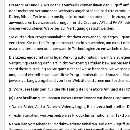
Creators API und PA API oder Datenfeeds können Ihnen den Zugriff auf D
oder mehreren verbundenen Websites angebotenen Produkte ermögliche
Daten, Bilder, Texte oder sonstigen Informationen oder Inhalte zuzugre
anwendbaren Lizenzvereinbarungen für die Creators API und PA API od
diesen verbundenen Websites zur Verfügung gestellt werden.
Sie dürfen den Programminhalt nicht dazu verwenden, geistiges Eigent
verletzen. Sie dürfen Programminhalte nicht verwenden, um direkt ode
maschinelles Lernen oder verwandte Technologien zu entwickeln oder zu
Die Lizenz endet mit sofortiger Wirkung automatisch, wenn Sie zu irg
Vergütungskatalog definiert) nicht rechtzeitig erfüllen bzw. ansonsten
schriftliche Mitteilung an Sie ganz oder teilweise beenden. Sie werden
umgehend einstellen und sämtliche Programminhalte und Amazon-Marke
jeweils verlangt, umgehend von Ihrer Website entfernen und löschen od
2. Voraussetzungen für die Nutzung der Creators API und der P
(a)
Beschreibung
. Im Rahmen dieser Lizenz können wir Ihnen Programmi
• Daten, Bilder, Audio-Dateien, Videos, Logos, Benutzerschnittstellen-
• Textmaterialien, wie beispielsweise Produktinformationen in Textfor
Neben den vorstehenden Produktwerbungsinhalten und dem Zugriff auf 
Zusammenhang mit Creators API und PA API Musterquellcodes und -bibli