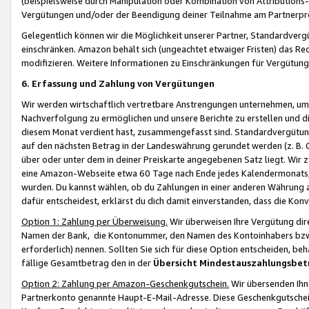
(beispielsweise durch Manipulation oder Kombination von Attributions-
Vergütungen und/oder der Beendigung deiner Teilnahme am Partnerp
Gelegentlich können wir die Möglichkeit unserer Partner, Standardv
einschränken. Amazon behält sich (ungeachtet etwaiger Fristen) das Re
modifizieren. Weitere Informationen zu Einschränkungen für Vergütung
6. Erfassung und Zahlung von Vergütungen
Wir werden wirtschaftlich vertretbare Anstrengungen unternehmen, um 
Nachverfolgung zu ermöglichen und unsere Berichte zu erstellen und di
diesem Monat verdient hast, zusammengefasst sind. Standardvergütung
auf den nächsten Betrag in der Landeswährung gerundet werden (z. B. C
über oder unter dem in deiner Preiskarte angegebenen Satz liegt. Wir
eine Amazon-Webseite etwa 60 Tage nach Ende jedes Kalendermonats, i
wurden. Du kannst wählen, ob du Zahlungen in einer anderen Währung
dafür entscheidest, erklärst du dich damit einverstanden, dass die K
Option 1: Zahlung per Überweisung.
Wir überweisen Ihre Vergütung dir
Namen der Bank, die Kontonummer, den Namen des Kontoinhabers bzw. a
erforderlich) nennen. Sollten Sie sich für diese Option entscheiden, be
fällige Gesamtbetrag den in der
Übersicht Mindestauszahlungsbet
Option 2: Zahlung per Amazon-Geschenkgutschein.
Wir übersenden Ihne
Partnerkonto genannte Haupt-E-Mail-Adresse. Diese Geschenkgutschei