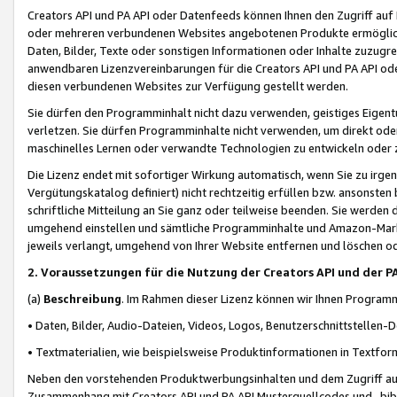
Creators API und PA API oder Datenfeeds können Ihnen den Zugriff auf D
oder mehreren verbundenen Websites angebotenen Produkte ermögliche
Daten, Bilder, Texte oder sonstigen Informationen oder Inhalte zuzugre
anwendbaren Lizenzvereinbarungen für die Creators API und PA API od
diesen verbundenen Websites zur Verfügung gestellt werden.
Sie dürfen den Programminhalt nicht dazu verwenden, geistiges Eigent
verletzen. Sie dürfen Programminhalte nicht verwenden, um direkt ode
maschinelles Lernen oder verwandte Technologien zu entwickeln oder zu
Die Lizenz endet mit sofortiger Wirkung automatisch, wenn Sie zu irg
Vergütungskatalog definiert) nicht rechtzeitig erfüllen bzw. ansonsten
schriftliche Mitteilung an Sie ganz oder teilweise beenden. Sie werden
umgehend einstellen und sämtliche Programminhalte und Amazon-Marke
jeweils verlangt, umgehend von Ihrer Website entfernen und löschen od
2. Voraussetzungen für die Nutzung der Creators API und der P
(a)
Beschreibung
. Im Rahmen dieser Lizenz können wir Ihnen Programmi
• Daten, Bilder, Audio-Dateien, Videos, Logos, Benutzerschnittstellen-
• Textmaterialien, wie beispielsweise Produktinformationen in Textfor
Neben den vorstehenden Produktwerbungsinhalten und dem Zugriff auf 
Zusammenhang mit Creators API und PA API Musterquellcodes und -bibli