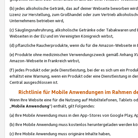
(b) jedes alkoholische Getränk, das auf deiner Webseite beworben wird
Lizenz zur Herstellung, zum Großhandel oder zum Vertrieb alkoholisch
Unternehmens betrieben wird,
(c) Säuglingsnahruhrung, alkoholische Getränke oder Tabakwaren und E
Webseiten in der EU und im Vereinigten Königreich wirbst,
(d) pflanzliche Raucherprodukte, wenn du für die Amazon-Webseite in B
(e) Produkte ohne medizinischen Verwendungszweck gemäß Anhang XVI 
Amazon-Webseite in Frankreich wirbst,
(f) jedes Produkt oder jede Dienstleistung, bei der es sich um ein Prod
erhältst eine Warnung, wenn ein Produkt oder eine Dienstleistung in de
Central ausgeschlossen ist.
Richtlinie für Mobile Anwendungen im Rahmen de
Wenn Ihre Website eine für die Nutzung auf Mobiltelefonen, Tablets 
„
Mobile Anwendung
“) enthält, gilt Folgendes:
(a) Ihre Mobile Anwendung muss in den App-Stores von Google Play, A
(b) Ihre Mobile Anwendung muss kostenlos heruntergeladen werden könn
(c) Ihre Mobile Anwendung muss originäre Inhalte haben,