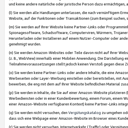
und keine andere natürliche oder juristische Person dazu ermächtigen, a
(l) Sie werden alle Handlungen unterlassen, die nach vernünftigem Erme
Website, auf der Funktionen oder Transaktionen (zum Beispiel suchen, s
(m) Sie werden auf Ihrer Website keine Partner-Links oder Programmin
Spionagesoftware, Schadsoftware, Computerviren, Würmern, Trojaner
Herunterladen oder Installieren auf einem Nutzer-Computer oder ande
genehmigt wurden.
(n) Sie werden Amazon-Websites oder Teile davon nicht auf Ihrer Websi
(z. B., WebView) innerhalb einer Mobilen Anwendung. Die Darstellung ein
Teilnahmevoraussetzungen stellt jedoch keinen Verstoß gegen diese Zif
(o) Sie werden keine Partner-Links oder andere Inhalte, die eine Am
Werbeseiten oder Layer-Werbung einstellen oder bereitstellen, mit Au
bewerben, die eng mit dem auf Ihrer Website befindlichen Material z
(p) Sie werden in Inhalte, die Sie auf einer Amazon-Website platzier
Werbediensten oder in einer Kundenbewertung, einem Forum, einem Wun
einer Amazon-Website verfügbaren Kontext) keine Partner-Links integr
(q) Sie werden nicht versuchen, den
Vergütungskatalog
zu umgehen oder
dass sich eine Webpage einer Amazon-Website im Browser eines Kunden 
(r) Sie werden nicht versuchen, Internetverkehr (Traffic) oder Vergü