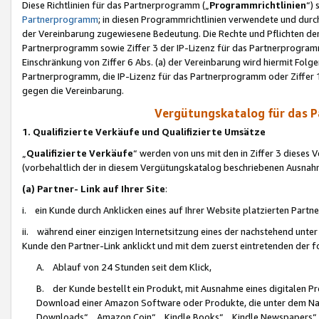
Diese Richtlinien für das Partnerprogramm („
Programmrichtlinien
“)
Partnerprogramm
; in diesen Programmrichtlinien verwendete und durch
der Vereinbarung zugewiesene Bedeutung. Die Rechte und Pflichten de
Partnerprogramm sowie Ziffer 3 der IP-Lizenz für das Partnerprogram
Einschränkung von Ziffer 6 Abs. (a) der Vereinbarung wird hiermit Fol
Partnerprogramm, die IP-Lizenz für das Partnerprogramm oder Ziffer 1
gegen die Vereinbarung.
Vergütungskatalog für das 
1. Qualifizierte Verkäufe und Qualifizierte Umsätze
„
Qualifizierte Verkäufe
“ werden von uns mit den in Ziffer 3 diese
(vorbehaltlich der in diesem Vergütungskatalog beschriebenen Ausnah
(a) Partner- Link auf Ihrer Site
:
i. ein Kunde durch Anklicken eines auf Ihrer Website platzierten Part
ii. während einer einzigen Internetsitzung eines der nachstehend unter (i)
Kunde den Partner-Link anklickt und mit dem zuerst eintretenden der f
A. Ablauf von 24 Stunden seit dem Klick,
B. der Kunde bestellt ein Produkt, mit Ausnahme eines digitalen P
Download einer Amazon Software oder Produkte, die unter dem N
Downloads“, „Amazon Coin“, „Kindle Books“, „Kindle Newspapers“, „