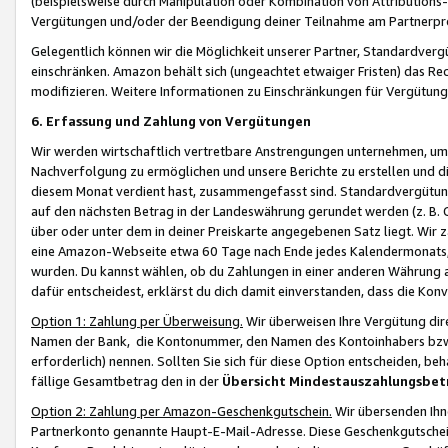
(beispielsweise durch Manipulation oder Kombination von Attributions-
Vergütungen und/oder der Beendigung deiner Teilnahme am Partnerp
Gelegentlich können wir die Möglichkeit unserer Partner, Standardv
einschränken. Amazon behält sich (ungeachtet etwaiger Fristen) das Re
modifizieren. Weitere Informationen zu Einschränkungen für Vergütung
6. Erfassung und Zahlung von Vergütungen
Wir werden wirtschaftlich vertretbare Anstrengungen unternehmen, um 
Nachverfolgung zu ermöglichen und unsere Berichte zu erstellen und di
diesem Monat verdient hast, zusammengefasst sind. Standardvergütung
auf den nächsten Betrag in der Landeswährung gerundet werden (z. B. C
über oder unter dem in deiner Preiskarte angegebenen Satz liegt. Wir
eine Amazon-Webseite etwa 60 Tage nach Ende jedes Kalendermonats, i
wurden. Du kannst wählen, ob du Zahlungen in einer anderen Währung
dafür entscheidest, erklärst du dich damit einverstanden, dass die K
Option 1: Zahlung per Überweisung.
Wir überweisen Ihre Vergütung dir
Namen der Bank, die Kontonummer, den Namen des Kontoinhabers bzw. a
erforderlich) nennen. Sollten Sie sich für diese Option entscheiden, be
fällige Gesamtbetrag den in der
Übersicht Mindestauszahlungsbet
Option 2: Zahlung per Amazon-Geschenkgutschein.
Wir übersenden Ihne
Partnerkonto genannte Haupt-E-Mail-Adresse. Diese Geschenkgutschei