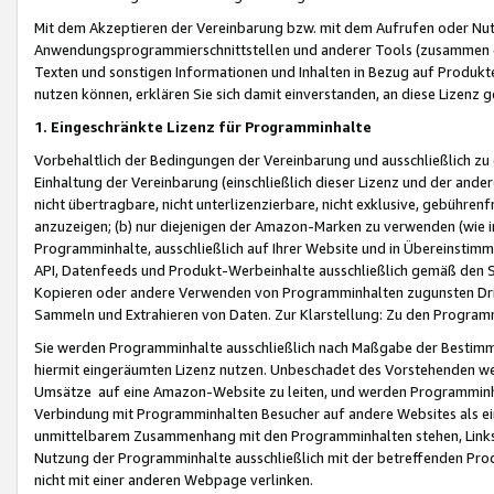
Mit dem Akzeptieren der Vereinbarung bzw. mit dem Aufrufen oder Nutz
Anwendungsprogrammierschnittstellen und anderer Tools (zusammen die
Texten und sonstigen Informationen und Inhalten in Bezug auf Produkte
nutzen können, erklären Sie sich damit einverstanden, an diese Lizenz 
1. Eingeschränkte Lizenz für Programminhalte
Vorbehaltlich der Bedingungen der Vereinbarung und ausschließlich z
Einhaltung der Vereinbarung (einschließlich dieser Lizenz und der ande
nicht übertragbare, nicht unterlizenzierbare, nicht exklusive, gebühren
anzuzeigen; (b) nur diejenigen der Amazon-Marken zu verwenden (wie in 
Programminhalte, ausschließlich auf Ihrer Website und in Übereinstimmu
API, Datenfeeds und Produkt-Werbeinhalte ausschließlich gemäß den Spe
Kopieren oder andere Verwenden von Programminhalten zugunsten Dri
Sammeln und Extrahieren von Daten. Zur Klarstellung: Zu den Program
Sie werden Programminhalte ausschließlich nach Maßgabe der Besti
hiermit eingeräumten Lizenz nutzen. Unbeschadet des Vorstehenden we
Umsätze auf eine Amazon-Website zu leiten, und werden Programminhal
Verbindung mit Programminhalten Besucher auf andere Websites als ein
unmittelbarem Zusammenhang mit den Programminhalten stehen, Links z
Nutzung der Programminhalte ausschließlich mit der betreffenden Pr
nicht mit einer anderen Webpage verlinken.