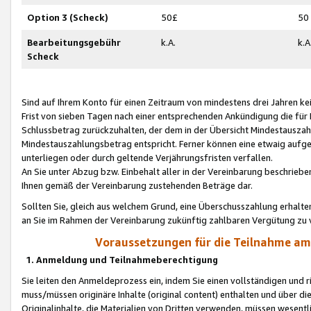
Option 3 (Scheck)
50£
50
Bearbeitungsgebühr
k.A.
k.A
Scheck
Sind auf Ihrem Konto für einen Zeitraum von mindestens drei Jahren kein
Frist von sieben Tagen nach einer entsprechenden Ankündigung die für
Schlussbetrag zurückzuhalten, der dem in der Übersicht Mindestausz
Mindestauszahlungsbetrag entspricht. Ferner können eine etwaig aufg
unterliegen oder durch geltende Verjährungsfristen verfallen.
An Sie unter Abzug bzw. Einbehalt aller in der Vereinbarung beschrieb
Ihnen gemäß der Vereinbarung zustehenden Beträge dar.
Sollten Sie, gleich aus welchem Grund, eine Überschusszahlung erhalte
an Sie im Rahmen der Vereinbarung zukünftig zahlbaren Vergütung zu 
Voraussetzungen für die Teilnahme a
1. Anmeldung und Teilnahmeberechtigung
Sie leiten den Anmeldeprozess ein, indem Sie einen vollständigen und 
muss/müssen originäre Inhalte (original content) enthalten und über d
Originalinhalte, die Materialien von Dritten verwenden, müssen wese