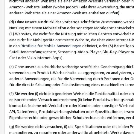
nicht mit anderen Websites als einer Amazon-Website verlinken oder i
Amazon-Website lenken (wobei jedoch Teile Ihrer Anwendung, die nich
anderen Websites als einer Amazon-Website enthalten dürfen).
(d) Ohne unsere ausdrückliche vorherige schriftliche Zustimmung werd
Nutzung mit einem Mobiltelefon oder sonstigen Mobilgerät entwickelt
(1) Websites, die nicht für die Nutzung mit solchen Geräten entwickelt
eine nicht für Mobilgeräte optimierte Website, die über einen Interne
in den
Richtlinie für Mobile Anwendungen
definiert, oder (3) Beistellge
Satellitenempfangsgeräte, Streaming-Video-Player, Blu-Ray-Player ode
Cast oder Vizio Internet-Apps).
(e) Ohne unsere ausdrückliche vorherige schriftliche Genehmigung dürfe
verwenden, um Produkt-Werbeinhalte zu aggregieren, zu analysieren, 
anderen Anwendungen, die für die Verwendung durch Personen oder Or
für die direkte Schulung oder Feinabstimmung eines maschinellen Lern
(f) Sie werden (i) nicht in irgendeiner Weise in die Funktionalität ode
entsprechenden Versuch unternehmen; (ii) keine Produktwerbungsinha
Kontaktaufnahme mit Verkäufern oder Kunden oder sonstiger Werbeaktiv
API, Datenfeeds, Produktwerbungsinhalten oder Spezifikationen erschei
Eigentumsrechte oder gewerblicher Schutzrechte, nicht entfernen, verd
(g) Sie werden nicht versuchen, (i) die Spezifikationen oder die in de
manipulieren, zu reparieren oder anderweitig abgeleitete Werke davon z