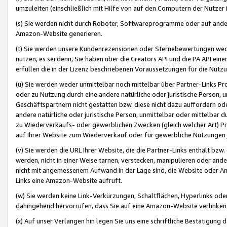
umzuleiten (einschließlich mit Hilfe von auf den Computern der Nutzer i
(s) Sie werden nicht durch Roboter, Softwareprogramme oder auf andere
Amazon-Website generieren.
(t) Sie werden unsere Kundenrezensionen oder Sternebewertungen wed
nutzen, es sei denn, Sie haben über die Creators API und die PA API e
erfüllen die in der Lizenz beschriebenen Voraussetzungen für die Nutzu
(u) Sie werden weder unmittelbar noch mittelbar über Partner-Links P
oder zu Nutzung durch eine andere natürliche oder juristische Person,
Geschäftspartnern nicht gestatten bzw. diese nicht dazu auffordern od
andere natürliche oder juristische Person, unmittelbar oder mittelbar
zu Wiederverkaufs- oder gewerblichen Zwecken (gleich welcher Art) 
auf Ihrer Website zum Wiederverkauf oder für gewerbliche Nutzungen 
(v) Sie werden die URL Ihrer Website, die die Partner-Links enthält b
werden, nicht in einer Weise tarnen, verstecken, manipulieren oder and
nicht mit angemessenem Aufwand in der Lage sind, die Website oder A
Links eine Amazon-Website aufruft.
(w) Sie werden keine Link-Verkürzungen, Schaltflächen, Hyperlinks ode
dahingehend hervorrufen, dass Sie auf eine Amazon-Website verlinken
(x) Auf unser Verlangen hin legen Sie uns eine schriftliche Bestätigung