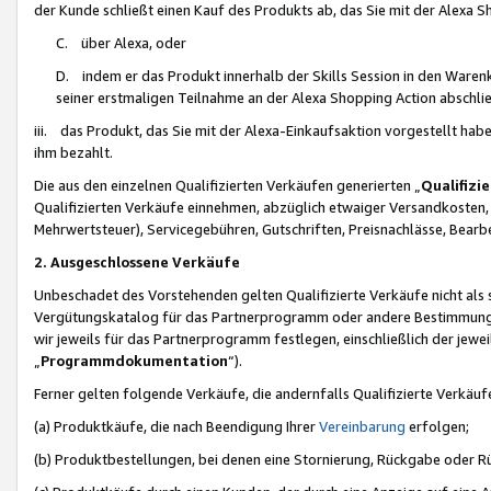
der Kunde schließt einen Kauf des Produkts ab, das Sie mit der Alexa 
C. über Alexa, oder
D. indem er das Produkt innerhalb der Skills Session in den Waren
seiner erstmaligen Teilnahme an der Alexa Shopping Action abschlie
iii. das Produkt, das Sie mit der Alexa-Einkaufsaktion vorgestellt ha
ihm bezahlt.
Die aus den einzelnen Qualifizierten Verkäufen generierten „
Qualifizi
Qualifizierten Verkäufe einnehmen, abzüglich etwaiger Versandkosten
Mehrwertsteuer), Servicegebühren, Gutschriften, Preisnachlässe, Bear
2. Ausgeschlossene Verkäufe
Unbeschadet des Vorstehenden gelten Qualifizierte Verkäufe nicht als
Vergütungskatalog für das Partnerprogramm oder andere Bestimmungen,
wir jeweils für das Partnerprogramm festlegen, einschließlich der jewe
„
Programmdokumentation
“).
Ferner gelten folgende Verkäufe, die andernfalls Qualifizierte Verkä
(a) Produktkäufe, die nach Beendigung Ihrer
Vereinbarung
erfolgen;
(b) Produktbestellungen, bei denen eine Stornierung, Rückgabe oder R