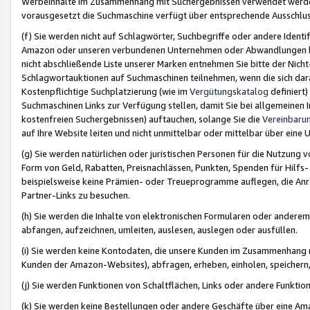
Werbeinhalte im Zusammenhang mit Suchergebnissen verwendet werden,
vorausgesetzt die Suchmaschine verfügt über entsprechende Ausschlu
(f) Sie werden nicht auf Schlagwörter, Suchbegriffe oder andere Ident
Amazon oder unseren verbundenen Unternehmen oder Abwandlungen bzw
nicht abschließende Liste unserer Marken entnehmen Sie bitte der Nich
Schlagwortauktionen auf Suchmaschinen teilnehmen, wenn die sich da
Kostenpflichtige Suchplatzierung (wie im
Vergütungskatalog
definiert
Suchmaschinen Links zur Verfügung stellen, damit Sie bei allgemeinen I
kostenfreien Suchergebnissen) auftauchen, solange Sie die
Vereinbaru
auf Ihre Website leiten und nicht unmittelbar oder mittelbar über eine
(g) Sie werden natürlichen oder juristischen Personen für die Nutzung 
Form von Geld, Rabatten, Preisnachlässen, Punkten, Spenden für Hilfs
beispielsweise keine Prämien- oder Treueprogramme auflegen, die Anrei
Partner-Links zu besuchen.
(h) Sie werden die Inhalte von elektronischen Formularen oder anderem M
abfangen, aufzeichnen, umleiten, auslesen, auslegen oder ausfüllen.
(i) Sie werden keine Kontodaten, die unsere Kunden im Zusammenhang 
Kunden der Amazon-Websites), abfragen, erheben, einholen, speichern,
(j) Sie werden Funktionen von Schaltflächen, Links oder andere Funkti
(k) Sie werden keine Bestellungen oder andere Geschäfte über eine Ama