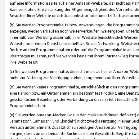
auf eine Informationsseite auf einer Amazon-Website, der nicht als Part
Bannern); ohne Einschränkung der Allgemeingültigkeit des Vorstehende
Besucher Ihrer Website unsichtbar, unlesbar oder unentzifferbar mache
(b) Sie werden Programminhalte bzw. Anwendungen, die Programminhalt
anzeigen, weder verkaufen noch weiterverkaufen, weitergeben, unterli
innerhalb von Werbung außerhalb Ihrer Website (einschließlich Werbun
Website oder einem Dienst (einschließlich Social Networking-Website
Rechte an den Programminhalten oder auf die Programminhalte an eine a
übertragen müssten, und Sie werden keine mit Ihrem Partner-Tag formati
Ihre Website ist.
(c) Sie werden Programminhalte, die nicht mehr auf einer Amazon-Websit
mehr zur Nutzung zur Verfügung stehen, umgehend von Ihrer Website e
(d) Sie werden keine Programminhalte, einschließlich in den Programmin
eine Person bzw. ein Unternehmen ein bestimmtes Produkt, eine Dienstle
geschäftlichen Beziehung oder Verbindung zu diesen steht (einschließli
Programminhalten).
(e) Sie werden Amazon-Marken (wie in den
Markenrichtlinien
definiert) 
„ammazon“, „amaozn“ und „kindel“) nicht zwecks Nutzung in einer Suc
Versuch unternehmen). Zusätzlich zu sonstigen Amazon zur Verfügung 
sorgen, dass von uns benannte Suchmaschinen Geschützte Begriffe (wie 