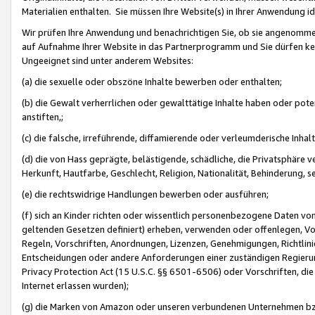
Materialien enthalten. Sie müssen Ihre Website(s) in Ihrer Anwendung ide
Wir prüfen Ihre Anwendung und benachrichtigen Sie, ob sie angenommen
auf Aufnahme Ihrer Website in das Partnerprogramm und Sie dürfen kei
Ungeeignet sind unter anderem Websites:
(a) die sexuelle oder obszöne Inhalte bewerben oder enthalten;
(b) die Gewalt verherrlichen oder gewalttätige Inhalte haben oder pot
anstiften,;
(c) die falsche, irreführende, diffamierende oder verleumderische Inha
(d) die von Hass geprägte, belästigende, schädliche, die Privatsphäre v
Herkunft, Hautfarbe, Geschlecht, Religion, Nationalität, Behinderung, 
(e) die rechtswidrige Handlungen bewerben oder ausführen;
(f) sich an Kinder richten oder wissentlich personenbezogene Daten vo
geltenden Gesetzen definiert) erheben, verwenden oder offenlegen, Vo
Regeln, Vorschriften, Anordnungen, Lizenzen, Genehmigungen, Richtlini
Entscheidungen oder andere Anforderungen einer zuständigen Regierung
Privacy Protection Act (15 U.S.C. §§ 6501-6506) oder Vorschriften, di
Internet erlassen wurden);
(g) die Marken von Amazon oder unseren verbundenen Unternehmen b