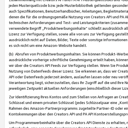
jeden Musterquellcode bzw. jede Musterbibliothek geltenden gesonder
auch Spezifikationen, Benutzerhandbücher, Anleitungen, Begleitmaterial
denen die für die ordnungsgemäße Nutzung von Creators API und PA A
technischen Anforderungen und Test- und Leistungskriterien (zusammen
verwendete Begriff „Produktwerbungsinhalte“ schließt ausdrücklich al
Lizenz zur Verfügung stellen, sowie alle von uns zur Verfügung gestel
ausdrücklich nicht auf Daten, Bilder, Texte oder sonstige Informatione
es sich nicht um eine Amazon-Website handelt.
(b) Abrufen von Produktwerbungsinhalten. Sie können Produkt-Werbein
ausdrückliche vorherige schriftliche Genehmigung erteilt haben, könn
wir über die Creators API Feeds zur Verfügung stellen. Wenn Sie Produk
Nutzung von Datenfeeds dieser Lizenz. Sie erkennen an, dass wir Creat
API oder Datenfeeds jederzeit ändern, auslaufen lassen oder neu veröffe
Verantwortung liegt, sicherzustellen, dass Ihr Zugriff auf die und Ihr
jeweiligen Zeitpunkt aktuellen Anforderungen (einschließlich dieser Liz
Zur Identifizierung Ihres Kontos und zum Stellen von Anfragen an Crea
Schlüssel und einem privaten Schlüssel (jedes Schlüsselpaar eine „Kon
Rahmen des Amazon-Partnerprogramms zugeteilte Partner-ID oder ein
Kontokennungen über den Creators API und PA API Kontoerstellungspro
Um Programmwerbeinhalte über die Creators API Dienste zu erhalten, m