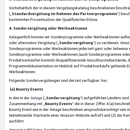
Vorbehaltlich der in diesem Vergütungskatalog beschriebenen Einschr
(„
Standardvergütung im Rahmen des Partnerprogramms
“) besc
bestimmten Prozentsatzes der Qualifizierten Erlöse.
4. Sondervergütung oder Werbeaktionen
Gelegentlich können wir Sonderprogramme oder Werbeaktionen auflegen,
oder alternative Vergütung („
Sondervergütung
”) zu verdienen. Amazo
Sonderprogramme oder Werbeaktionen jederzeit ganz oder teilweise einz
Sonderprogramme oder Werbeaktionen (auch Sonderprogramme oder We
Produktverkäufen kommt) disqualifizierende Ausschlusstatbestände, di
Programmdokumentation im Hinblick auf Produktverkäufe geltende E
Werbeaktionen.
Folgende Sondervergütungen sind derzeit verfügbar:
hier
.
(a) Bounty Events
In den in der
Anlage
(„
Sondervergütung
“) aufgeführten Ländern sind
Zusammenhang mit „
Bounty Events
“ die in dieser Ziffer 4 (a) besch
Bounty Event wie in der Anlage beschrieben anspruchsberechtigt sein mu
teilnehmende Startseite einer Amazon-Website aufruft und (2) der Kun
ausführt.
Amazon zahlt keine Sondervergütung, wenn das zugrundeliegende Boun