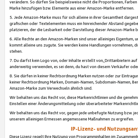
verändern. So dürfen Sie beispielsweise nicht die Proportionen, Farb
Marke hinzufügen bzw. Elemente aus einer Amazon-Marke entfernen.
5. Jede Amazon-Marke muss für sich alleine in ihrer Gesamtheit darge
grafischen oder Textelementen muss ein hinreichender Abstand gegebe
platzieren, der die Lesbarkeit oder Darstellung dieser Amazon-Marke b
6. Alle Rechte an den Amazon-Marken sind unser alleiniges Eigentum, 
kommt alleine uns zugute. Sie werden keine Handlungen vornehmen, 
stehen.
7. Du darfst kein Logo von, oder Inhalte erstellt von,
Drittanbietern au
anderweitig verwenden, es sei denn, du hast von diesem Verkäufer oder
8. Sie dürfen in keiner Rechtsordnung Marken nutzen oder zur Eintragu
keiner Rechtsordnung Marken, Domain-Namen, Subdomain-Namen, Benu
Amazon-Marke zum Verwechseln ähnlich sind.
Wir behalten uns das Recht vor, diese Markenrichtlinien und die gene
Einstellen einer Änderungsmitteilung oder überarbeiteter Markenricht
Wir behalten uns das Recht vor, gegen jede unbefugte Nutzung bzw. jede 
unserem alleinigen Ermessen angemessene Maßnahmen zu ergreifen.
IP-Lizenz- und Nutzungsan
Diese Lizenz regelt Ihre Nutzung von Programminhalten im Zusammen