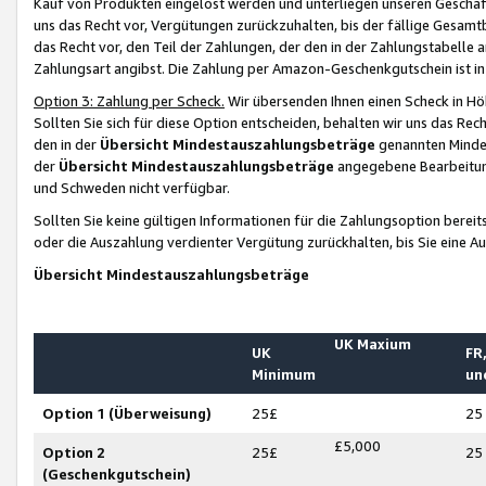
Kauf von Produkten eingelöst werden und unterliegen unseren Geschäf
uns das Recht vor, Vergütungen zurückzuhalten, bis der fällige Gesamt
das Recht vor, den Teil der Zahlungen, der den in der Zahlungstabelle 
Zahlungsart angibst. Die Zahlung per Amazon-Geschenkgutschein ist in
Option 3: Zahlung per Scheck.
Wir übersenden Ihnen einen Scheck in Höh
Sollten Sie sich für diese Option entscheiden, behalten wir uns das Rec
den in der
Übersicht Mindestauszahlungsbeträge
genannten Mindest
der
Übersicht Mindestauszahlungsbeträge
angegebene Bearbeitung
und Schweden nicht verfügbar.
Sollten Sie keine gültigen Informationen für die Zahlungsoption bereit
oder die Auszahlung verdienter Vergütung zurückhalten, bis Sie eine A
Übersicht Mindestauszahlungsbeträge
UK Maxium
UK
FR,
Minimum
un
Option 1 (Überweisung)
25£
25
£5,000
Option 2
25£
25
(Geschenkgutschein)