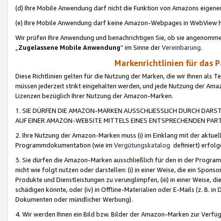
(d) Ihre Mobile Anwendung darf nicht die Funktion von Amazons eige
(e) Ihre Mobile Anwendung darf keine Amazon-Webpages in WebView 
Wir prüfen Ihre Anwendung und benachrichtigen Sie, ob sie angenomm
„
Zugelassene Mobile Anwendung
“ im Sinne der
Vereinbarung
.
Markenrichtlinien für das 
Diese Richtlinien gelten für die Nutzung der Marken, die wir Ihnen als 
müssen jederzeit strikt eingehalten werden, und jede Nutzung der Ama
Lizenzen bezüglich Ihrer Nutzung der Amazon-Marken.
1. SIE DÜRFEN DIE AMAZON-MARKEN AUSSCHLIESSLICH DURCH DARS
AUF EINER AMAZON-WEBSITE MITTELS EINES ENTSPRECHENDEN PART
2. Ihre Nutzung der Amazon-Marken muss (i) im Einklang mit der aktuells
Programmdokumentation (wie im
Vergütungskatalog
definiert) erfolg
3. Sie dürfen die Amazon-Marken ausschließlich für den in der Progr
nicht wie folgt nutzen oder darstellen: (i) in einer Weise, die ein Spo
Produkte und Dienstleistungen zu verunglimpfen, (iii) in einer Weise
schädigen könnte, oder (iv) in Offline-Materialien oder E-Mails (z. B.
Dokumenten oder mündlicher Werbung).
4. Wir werden Ihnen ein Bild bzw. Bilder der Amazon-Marken zur Verfüg