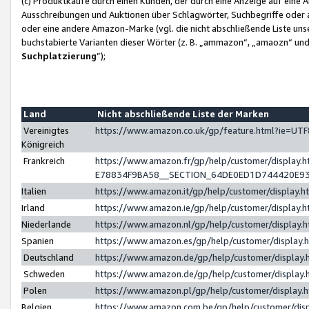
(c) Produktkäufe durch einen Kunden, der durch eine Anzeige auf eine 
Ausschreibungen und Auktionen über Schlagwörter, Suchbegriffe oder 
oder eine andere Amazon-Marke (vgl. die nicht abschließende Liste un
buchstabierte Varianten dieser Wörter (z. B. „ammazon“, „amaozn“ und „
Suchplatzierung
”);
Land
Nicht abschließende Liste der Marken
Vereinigtes
https://www.amazon.co.uk/gp/feature.html?ie=U
Königreich
Frankreich
https://www.amazon.fr/gp/help/customer/displa
E78834F9BA58__SECTION_64DE0ED1D744420E9
Italien
https://www.amazon.it/gp/help/customer/display
Irland
https://www.amazon.ie/gp/help/customer/displa
Niederlande
https://www.amazon.nl/gp/help/customer/display
Spanien
https://www.amazon.es/gp/help/customer/display
Deutschland
https://www.amazon.de/gp/help/customer/displa
Schweden
https://www.amazon.de/gp/help/customer/displa
Polen
https://www.amazon.pl/gp/help/customer/display
Belgien
https://www.amazon.com.be/gp/help/customer/d