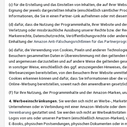
(c) für die Erstellung und das Einstellen von Inhalten, die auf Ihrer We
Eignung der jeweils dargestellten Inhalte (einschließlich sämtlicher 
Informationen, die Sie in einen Partner-Link aufnehmen oder mit diese
(d) dafür, dass die Nutzung der Programminhalte, Ihrer Website und des 
Verletzung oder missbräuchliche Ausübung unserer Rechte bzw. der Recht
Markenrechte, Datenschutzrechte, Veröffentlichungsrechte oder anderer
Einhaltung der
Amazon Anti-Fälschungsrichtlinien für das Partnerpro
(e) dafür, die Verwendung von Cookies, Pixeln und anderen Technologien
Besuchern gesammelten Daten in Übereinstimmung mit den geltenden Ge
und angemessen darzustellen und auf andere Weise die geltenden geset
in sonstiger Weise, einschließlich des ggf. anzuzeigenden Hinweises, d
Werbeanzeigen bereitstellen, von den Besuchern Ihrer Website unmitte
Cookies erkennen können und dafür, dass Sie Informationen über die v
Online-Werbung bereitstellen, soweit nach den anwendbaren gesetzlic
(f) für Ihre Nutzung, der Programminhalte und der Amazon-Marken, u
4. Werbeeinschränkungen.
Sie werden sich nicht an Werbe-, Market
Unternehmen oder in Verbindung mit einer Amazon-Website oder dem Pa
Vereinbarung
gestattet sind. Sie werden sich nicht an Werbeaktivitäten
Logos von uns oder unseren Partnern (einschließlich Amazon-Marken), 
E-Books, physischen Postsendungen, physischen Dokumenten oder in 