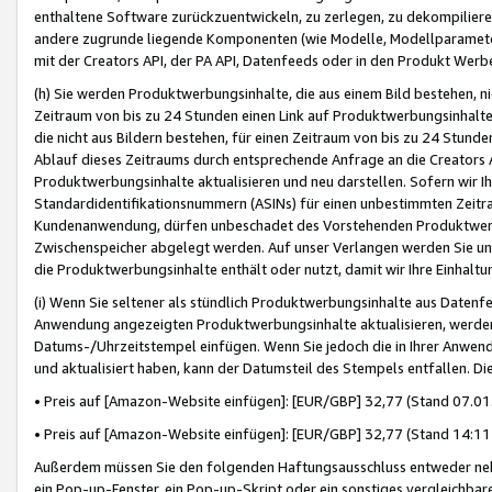
enthaltene Software zurückzuentwickeln, zu zerlegen, zu dekompilier
andere zugrunde liegende Komponenten (wie Modelle, Modellparameter
mit der Creators API, der PA API, Datenfeeds oder in den Produkt Werb
(h) Sie werden Produktwerbungsinhalte, die aus einem Bild bestehen, ni
Zeitraum von bis zu 24 Stunden einen Link auf Produktwerbungsinhalte
die nicht aus Bildern bestehen, für einen Zeitraum von bis zu 24 Stund
Ablauf dieses Zeitraums durch entsprechende Anfrage an die Creators 
Produktwerbungsinhalte aktualisieren und neu darstellen. Sofern wir Ih
Standardidentifikationsnummern (ASINs) für einen unbestimmten Zeitra
Kundenanwendung, dürfen unbeschadet des Vorstehenden Produktwerbu
Zwischenspeicher abgelegt werden. Auf unser Verlangen werden Sie un
die Produktwerbungsinhalte enthält oder nutzt, damit wir Ihre Einhalt
(i) Wenn Sie seltener als stündlich Produktwerbungsinhalte aus Datenfe
Anwendung angezeigten Produktwerbungsinhalte aktualisieren, werden 
Datums-/Uhrzeitstempel einfügen. Wenn Sie jedoch die in Ihrer Anwe
und aktualisiert haben, kann der Datumsteil des Stempels entfallen. Dies
• Preis auf [Amazon-Website einfügen]: [EUR/GBP] 32,77 (Stand 07.01.
• Preis auf [Amazon-Website einfügen]: [EUR/GBP] 32,77 (Stand 14:11 
Außerdem müssen Sie den folgenden Haftungsausschluss entweder neb
ein Pop-up-Fenster, ein Pop-up-Skript oder ein sonstiges vergleichba