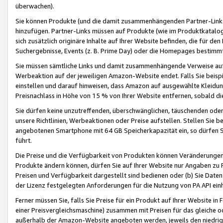
überwachen).
Sie können Produkte (und die damit zusammenhängenden Partner-Links)
hinzufügen. Partner-Links müssen auf Produkte (wie im Produktkatalog de
sich zusätzlich originäre Inhalte auf Ihrer Website befinden, die für 
Suchergebnisse, Events (z. B. Prime Day) oder die Homepages bestimmte
Sie müssen sämtliche Links und damit zusammenhängende Verweise auf z
Werbeaktion auf der jeweiligen Amazon-Website endet. Falls Sie beisp
einstellen und darauf hinweisen, dass Amazon auf ausgewählte Kleidun
Preisnachlass in Höhe von 15 % von Ihrer Website entfernen, sobald di
Sie dürfen keine unzutreffenden, überschwänglichen, täuschenden od
unsere Richtlinien, Werbeaktionen oder Preise aufstellen. Stellen Sie 
angebotenen Smartphone mit 64 GB Speicherkapazität ein, so dürfen S
führt.
Die Preise und die Verfügbarkeit von Produkten können Veränderungen 
Produkte ändern können, dürfen Sie auf Ihrer Website nur Angaben zu P
Preisen und Verfügbarkeit dargestellt sind bedienen oder (b) Sie Daten
der Lizenz festgelegten Anforderungen für die Nutzung von PA API einh
Ferner müssen Sie, falls Sie Preise für ein Produkt auf Ihrer Website in 
einer Preisvergleichsmaschine) zusammen mit Preisen für das gleiche o
außerhalb der Amazon-Website angeboten werden, jeweils den niedrigst