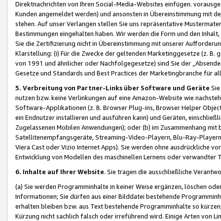
Direktnachrichten von Ihren Social-Media-Websites einfügen. vorausg
Kunden angemeldet werden) und ansonsten in Übereinstimmung mit der
stehen. Auf unser Verlangen stellen Sie uns repräsentative Mustermater
Bestimmungen eingehalten haben. Wir werden die Form und den Inhalt, di
Sie die Zertifizierung nicht in Übereinstimmung mit unserer Aufforderu
Klarstellung: (i) Für die Zwecke der geltenden Marketinggesetze (z. 
von 1991 und ähnlicher oder Nachfolgegesetze) sind Sie der „Absender“ j
Gesetze und Standards und Best Practices der Marketingbranche für 
5. Verbreitung von Partner-Links über Software und Geräte
Sie
nutzen bzw. keine Verlinkungen auf eine Amazon-Website wie nachsteh
Software-Applikationen (z. B. Browser Plug-ins, Browser Helper Objec
ein Endnutzer installieren und ausführen kann) und Geräten, einschlie
Zugelassenen Mobilen Anwendungen); oder (b) im Zusammenhang mit bzw.
Satellitenempfangsgeräte, Streaming-Video-Playern, Blu-Ray-Playern 
Viera Cast oder Vizio Internet Apps). Sie werden ohne ausdrückliche v
Entwicklung von Modellen des maschinellen Lernens oder verwandter 
6. Inhalte auf Ihrer Website
. Sie tragen die ausschließliche Verantwo
(a) Sie werden Programminhalte in keiner Weise ergänzen, löschen oder
Informationen; Sie dürfen aus einer Bilddatei bestehende Programminhal
erhalten bleiben bzw. aus Text bestehende Programminhalte so kürzen, 
Kürzung nicht sachlich falsch oder irreführend wird. Einige Arten von L