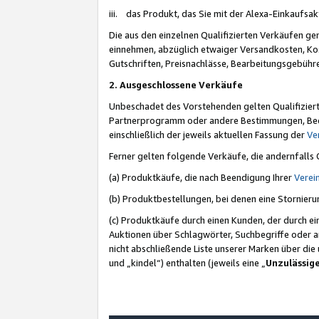
iii. das Produkt, das Sie mit der Alexa-Einkaufsa
Die aus den einzelnen Qualifizierten Verkäufen gen
einnehmen, abzüglich etwaiger Versandkosten, Ko
Gutschriften, Preisnachlässe, Bearbeitungsgebühr
2. Ausgeschlossene Verkäufe
Unbeschadet des Vorstehenden gelten Qualifiziert
Partnerprogramm oder andere Bestimmungen, Beding
einschließlich der jeweils aktuellen Fassung der
Ve
Ferner gelten folgende Verkäufe, die andernfalls
(a) Produktkäufe, die nach Beendigung Ihrer
Verei
(b) Produktbestellungen, bei denen eine Stornier
(c) Produktkäufe durch einen Kunden, der durch e
Auktionen über Schlagwörter, Suchbegriffe oder a
nicht abschließende Liste unserer Marken über di
und „kindel“) enthalten (jeweils eine „
Unzulässig