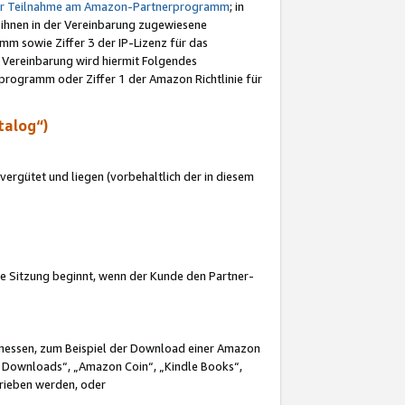
ur Teilnahme am Amazon-Partnerprogramm
; in
 ihnen in der Vereinbarung zugewiesene
m sowie Ziffer 3 der IP-Lizenz für das
 Vereinbarung wird hiermit Folgendes
programm oder Ziffer 1 der Amazon Richtlinie für
talog“)
ergütet und liegen (vorbehaltlich der in diesem
i die Sitzung beginnt, wenn der Kunde den Partner-
Ermessen, zum Beispiel der Download einer Amazon
 Downloads“, „Amazon Coin“, „Kindle Books“,
trieben werden, oder