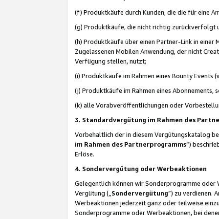
(f) Produktkäufe durch Kunden, die die für eine
(g) Produktkäufe, die nicht richtig zurückverfolg
(h) Produktkäufe über einen Partner-Link in einer
Zugelassenen Mobilen Anwendung, der nicht Creator
Verfügung stellen, nutzt;
(i) Produktkäufe im Rahmen eines Bounty Events (w
(j) Produktkäufe im Rahmen eines Abonnements, so
(k) alle Vorabveröffentlichungen oder Vorbestellu
3. Standardvergütung im Rahmen des Part
Vorbehaltlich der in diesem Vergütungskatalog b
im Rahmen des Partnerprogramms
“) beschri
Erlöse.
4. Sondervergütung oder Werbeaktionen
Gelegentlich können wir Sonderprogramme oder Wer
Vergütung („
Sondervergütung
”) zu verdienen. 
Werbeaktionen jederzeit ganz oder teilweise einz
Sonderprogramme oder Werbeaktionen, bei denen e