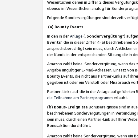
Wesentlichen denen in Ziffer 2 dieses Vergütung
ebenso im Wesentlichen analog für Sonderprogr
Folgende Sondervergütungen sind derzeit verfüg
(a) Bounty Events
In den in der
Anlage
(„
Sondervergütung
“) aufge
Events
“ die in dieser Ziffer 4 (a) beschriebenen 
anspruchsberechtigt sein muss, durch Anklicken ei
der Kunde in der entsprechenden Sitzung die in d
Amazon zahlt keine Sondervergütung, wenn das z
Angabe ungültiger E-Mail-Adressen, Einsatz von B
Bounty Events, die nicht aus Partner-Links auf Ihre
gegeben ist oder ein Verstoß oder Missbrauch vorl
Partner-Links auf die in der Anlage aufgeführte
die Teilnahme am Partnerprogramm
erlaubt.
(b) Bonus-Ereignisse
Bonusereignisse sind in au
beschriebenen Sondervergütungen in Verbindung m
sein muss, durch einen Partner-Link auf Ihrer We
Bonusaktion durchführt.
Amazon zahlt keine Sondervergütung, wenn ein Bon