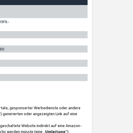
89F6-
280
ortale, gesponserter Werbedienste oder andere
“) generierten oder angezeigten Link auf eine
ngeschaltete Website indirekt auf eine Amazon-
ktiv werden müsste (eine „
Umleitung
“);