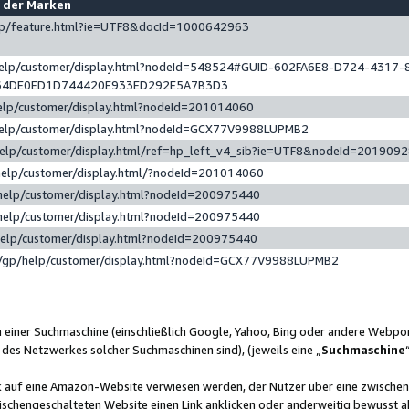
e der Marken
gp/feature.html?ie=UTF8&docId=1000642963
help/customer/display.html?nodeId=548524#GUID-602FA6E8-D724-4317-
64DE0ED1D744420E933ED292E5A7B3D3
elp/customer/display.html?nodeId=201014060
help/customer/display.html?nodeId=GCX77V9988LUPMB2
help/customer/display.html/ref=hp_left_v4_sib?ie=UTF8&nodeId=201909
help/customer/display.html/?nodeId=201014060
help/customer/display.html?nodeId=200975440
help/customer/display.html?nodeId=200975440
help/customer/display.html?nodeId=200975440
/gp/help/customer/display.html?nodeId=GCX77V9988LUPMB2
n einer Suchmaschine (einschließlich Google, Yahoo, Bing oder andere Webp
 des Netzwerkes solcher Suchmaschinen sind), (jeweils eine „
Suchmaschine
nk auf eine Amazon-Website verwiesen werden, der Nutzer über eine zwische
ischengeschalteten Website einen Link anklicken oder anderweitig bewusst a