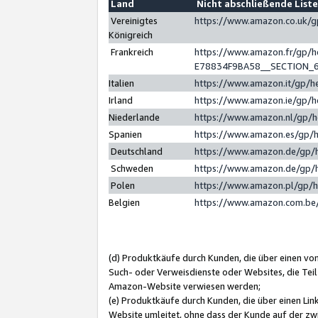
Land
Nicht abschließende List
Vereinigtes
https://www.amazon.co.uk/
Königreich
Frankreich
https://www.amazon.fr/gp/
E78834F9BA58__SECTION_
Italien
https://www.amazon.it/gp/h
Irland
https://www.amazon.ie/gp/
Niederlande
https://www.amazon.nl/gp/
Spanien
https://www.amazon.es/gp/
Deutschland
https://www.amazon.de/gp/
Schweden
https://www.amazon.de/gp/
Polen
https://www.amazon.pl/gp/
Belgien
https://www.amazon.com.be
(d) Produktkäufe durch Kunden, die über einen vo
Such- oder Verweisdienste oder Websites, die Teil
Amazon-Website verwiesen werden;
(e) Produktkäufe durch Kunden, die über einen Li
Website umleitet, ohne dass der Kunde auf der zw