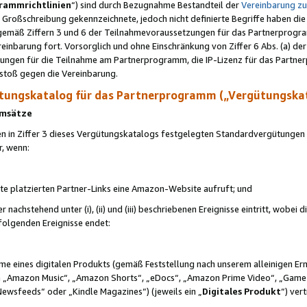
rammrichtlinien
“) sind durch Bezugnahme Bestandteil der
Vereinbarung z
Großschreibung gekennzeichnete, jedoch nicht definierte Begriffe haben die
 gemäß Ziffern 3 und 6 der Teilnahmevoraussetzungen für das Partnerprogram
nbarung fort. Vorsorglich und ohne Einschränkung von Ziffer 6 Abs. (a) der
ungen für die Teilnahme am Partnerprogramm, die IP-Lizenz für das Partner
rstoß gegen die Vereinbarung.
ungskatalog für das Partnerprogramm („Vergütungska
 Umsätze
n in Ziffer 3 dieses Vergütungskatalogs festgelegten Standardvergütungen v
r, wenn:
ite platzierten Partner-Links eine Amazon-Website aufruft; und
r nachstehend unter (i), (ii) und (iii) beschriebenen Ereignisse eintritt, wobe
 folgenden Ereignisse endet:
hme eines digitalen Produkts (gemäß Feststellung nach unserem alleinigen 
 „Amazon Music“, „Amazon Shorts“, „eDocs“, „Amazon Prime Video“, „Game
Newsfeeds“ oder „Kindle Magazines“) (jeweils ein „
Digitales Produkt
“) ver