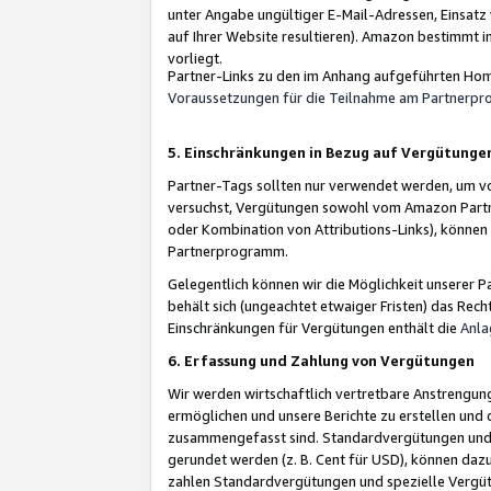
unter Angabe ungültiger E-Mail-Adressen, Einsatz
auf Ihrer Website resultieren). Amazon bestimmt i
vorliegt.
Partner-Links zu den im Anhang aufgeführten Hom
Voraussetzungen für die Teilnahme am Partnerp
5. Einschränkungen in Bezug auf Vergütunge
Partner-Tags sollten nur verwendet werden, um von 
versuchst, Vergütungen sowohl vom Amazon Partn
oder Kombination von Attributions-Links), könne
Partnerprogramm.
Gelegentlich können wir die Möglichkeit unsere
behält sich (ungeachtet etwaiger Fristen) das Rec
Einschränkungen für Vergütungen enthält die
Anla
6. Erfassung und Zahlung von Vergütungen
Wir werden wirtschaftlich vertretbare Anstrengu
ermöglichen und unsere Berichte zu erstellen und 
zusammengefasst sind. Standardvergütungen und s
gerundet werden (z. B. Cent für USD), können dazu
zahlen Standardvergütungen und spezielle Vergüt