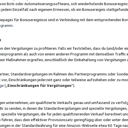
 von Bots oder Automatisierungssoftware, sich wiederholende Bonusereignisse
n jedem Einzelfall nach eigenem Ermessen, ob ein Bonusereignis stattgefund
epages für Bonusereignisse sind in Verbindung mit dem entsprechenden Bonu
rogramm
.
n
den Vergütungen zu profitieren. Falls wir feststellen, dass du (und/oder ein
erprogramm als auch von einem anderen Programm mit demselben Traffic ei
n wir Maßnahmen ergreifen, einschließlich der Einbehaltung von Vergütunge
r Partner, Standardvergütungen im Rahmen des Partnerprogramms oder Sonde
ht vor, Einschränkungen jederzeit ganz oder teilweise aufzuheben oder zu mod
ge
(„
Einschränkungen für Vergütungen
“).
ngen unternehmen, um qualifizierte Verkäufe genau und umfassend zu verfol
dir zu senden, in denen die Standardvergütungen und spezielle Vergütungen, 
pezielle Vergütungen, die für jeden qualifizierenden Verkauf berechnet un
 führen, dass dein effektiver Provisionssatz geringfügig über oder unter dem
ungen in der Standardwährung für eine Amazon-Webseite etwa 60 Tage nach