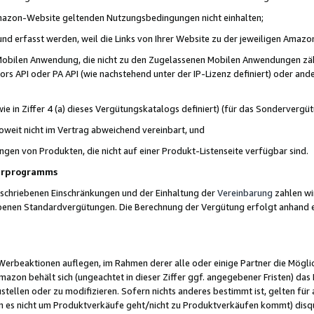
 Amazon-Website geltenden Nutzungsbedingungen nicht einhalten;
t und erfasst werden, weil die Links von Ihrer Website zu der jeweiligen Am
 Mobilen Anwendung, die nicht zu den Zugelassenen Mobilen Anwendungen zählt
s API oder PA API (wie nachstehend unter der IP-Lizenz definiert) oder ander
ie in Ziffer 4 (a) dieses Vergütungskatalogs definiert) (für das Sonderverg
weit nicht im Vertrag abweichend vereinbart, und
ngen von Produkten, die nicht auf einer Produkt-Listenseite verfügbar sind.
nerprogramms
eschriebenen Einschränkungen und der Einhaltung der
Vereinbarung
zahlen wir
ebenen Standardvergütungen. Die Berechnung der Vergütung erfolgt anhand e
beaktionen auflegen, im Rahmen derer alle oder einige Partner die Möglichk
Amazon behält sich (ungeachtet in dieser Ziffer ggf. angegebener Fristen) d
ustellen oder zu modifizieren. Sofern nichts anderes bestimmt ist, gelten 
s nicht um Produktverkäufe geht/nicht zu Produktverkäufen kommt) disqua