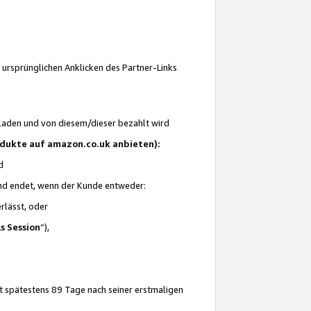
 ursprünglichen Anklicken des Partner-Links
laden und von diesem/dieser bezahlt wird
rodukte auf amazon.co.uk anbieten):
d
 und endet, wenn der Kunde entweder:
erlässt, oder
ls Session
“),
t spätestens 89 Tage nach seiner erstmaligen