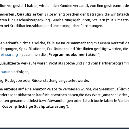
ktion vorgestellt haben, wird an den Kunden versandt, von ihm gestreamt od
erierten „
Qualifizierten Erlöse
“ entsprechen den Beträgen, die wir tatsäch
sten für Geschenkverpackung, Bearbeitungsgebühren, Steuern (z. B. Umsatz-
en bei Kreditkartenzahlung und uneinbringlicher Forderungen.
e Verkäufe nicht als solche, falls sie im Zusammenhang mit einem Verstoß 
ungen, Spezifikationen, Erklärungen und Richtlinien getätigt werden, die 
reinbarung
(zusammen die „
Programmdokumentation
“).
 Qualifizierte Verkäufe wären, nicht als solche und sind vom Partnerprogra
nbarung
erfolgen;
ung, Rückgabe oder Rückerstattung eingeleitet wurde;
ine Anzeige auf eine Amazon-Website verwiesen wurde, die Sieeinschließlich
ndere Identifikatoren käuflich erworben haben,die das Wort „amazon“ oder 
e unten genannten Links) bzw. Abwandlungen oder falsch buchstabierte Varia
e Kostenpflichtige Suchplatzierung
”);