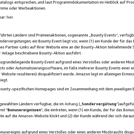
skatalogs entsprechen, und laut Programmdokumentation im Hinblick auf Pr
amme oder Werbeaktionen.
bar:
hier
.
führten Ländern sind Prämienaktionen, sogenannte „Bounty Events“, verfügb
Sondervergütungen; ein Bounty Event liegt vor, wenn (1) ein Kunde der für da
nes Partner-Links auf Ihrer Website eine an der Bounty-Aktion teilnehmende 
er Anlage beschriebene Bounty-Aktion ausführt.
ugrundeliegende Bounty Event aufgrund eines Verstoßes oder anderen Miss
ots oder Automatisierungssoftware, im Falle mehrerer Bounty Events einer e
r Website resultieren) disqualifiziert wurde. Amazon legt im alleinigen Ermess
iegt.
n Bounty-spezifischen Homepages sind im Zusammenhang mit dem jeweiligen
sgewählten Ländern verfügbar, die im
Anhang
(„
Sondervergütung
“)aufgefüh
it "
Bonusereignissen
", die eintreten, wenn (1) ein Kunde, der für das Bon
bsite auf die Amazon-Website klickt und (2) der Kunde während der sich dar
usereignis aufgrund eines Verstoßes oder eines anderen Missbrauchs disqua