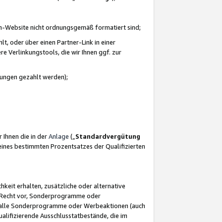
azon-Website nicht ordnungsgemäß formatiert sind;
, oder über einen Partner-Link in einer
e Verlinkungstools, die wir Ihnen ggf. zur
ütungen gezahlt werden);
 Ihnen die in der
Anlage
(„
Standardvergütung
ines bestimmten Prozentsatzes der Qualifizierten
eit erhalten, zusätzliche oder alternative
as Recht vor, Sonderprogramme oder
für alle Sonderprogramme oder Werbeaktionen (auch
lifizierende Ausschlusstatbestände, die im