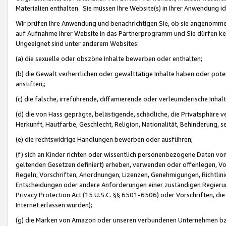
Materialien enthalten. Sie müssen Ihre Website(s) in Ihrer Anwendung ide
Wir prüfen Ihre Anwendung und benachrichtigen Sie, ob sie angenommen
auf Aufnahme Ihrer Website in das Partnerprogramm und Sie dürfen kei
Ungeeignet sind unter anderem Websites:
(a) die sexuelle oder obszöne Inhalte bewerben oder enthalten;
(b) die Gewalt verherrlichen oder gewalttätige Inhalte haben oder pot
anstiften,;
(c) die falsche, irreführende, diffamierende oder verleumderische Inha
(d) die von Hass geprägte, belästigende, schädliche, die Privatsphäre v
Herkunft, Hautfarbe, Geschlecht, Religion, Nationalität, Behinderung, 
(e) die rechtswidrige Handlungen bewerben oder ausführen;
(f) sich an Kinder richten oder wissentlich personenbezogene Daten vo
geltenden Gesetzen definiert) erheben, verwenden oder offenlegen, Vo
Regeln, Vorschriften, Anordnungen, Lizenzen, Genehmigungen, Richtlini
Entscheidungen oder andere Anforderungen einer zuständigen Regierung
Privacy Protection Act (15 U.S.C. §§ 6501-6506) oder Vorschriften, di
Internet erlassen wurden);
(g) die Marken von Amazon oder unseren verbundenen Unternehmen b