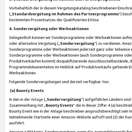
Vorbehaltlich der in diesem Vergütungskatalog beschriebenen Einschr
(„
Standardvergütung im Rahmen des Partnerprogramms
“) besc
bestimmten Prozentsatzes der Qualifizierten Erlöse.
4. Sondervergütung oder Werbeaktionen
Gelegentlich können wir Sonderprogramme oder Werbeaktionen auflegen,
oder alternative Vergütung („
Sondervergütung
”) zu verdienen. Amazo
Sonderprogramme oder Werbeaktionen jederzeit ganz oder teilweise einz
Sonderprogramme oder Werbeaktionen (auch Sonderprogramme oder We
Produktverkäufen kommt) disqualifizierende Ausschlusstatbestände, di
Programmdokumentation im Hinblick auf Produktverkäufe geltende E
Werbeaktionen.
Folgende Sondervergütungen sind derzeit verfügbar:
hier
.
(a) Bounty Events
In den in der
Anlage
(„
Sondervergütung
“) aufgeführten Ländern sind
Zusammenhang mit „
Bounty Events
“ die in dieser Ziffer 4 (a) besch
Bounty Event wie in der Anlage beschrieben anspruchsberechtigt sein mu
teilnehmende Startseite einer Amazon-Website aufruft und (2) der Kun
ausführt.
Amazon zahlt keine Sondervergütung, wenn das zugrundeliegende Boun