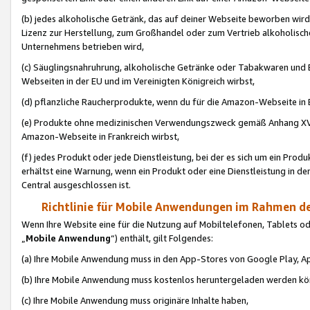
(b) jedes alkoholische Getränk, das auf deiner Webseite beworben wird
Lizenz zur Herstellung, zum Großhandel oder zum Vertrieb alkoholisch
Unternehmens betrieben wird,
(c) Säuglingsnahruhrung, alkoholische Getränke oder Tabakwaren und E
Webseiten in der EU und im Vereinigten Königreich wirbst,
(d) pflanzliche Raucherprodukte, wenn du für die Amazon-Webseite in B
(e) Produkte ohne medizinischen Verwendungszweck gemäß Anhang XVI 
Amazon-Webseite in Frankreich wirbst,
(f) jedes Produkt oder jede Dienstleistung, bei der es sich um ein Prod
erhältst eine Warnung, wenn ein Produkt oder eine Dienstleistung in de
Central ausgeschlossen ist.
Richtlinie für Mobile Anwendungen im Rahmen de
Wenn Ihre Website eine für die Nutzung auf Mobiltelefonen, Tablets 
„
Mobile Anwendung
“) enthält, gilt Folgendes:
(a) Ihre Mobile Anwendung muss in den App-Stores von Google Play, A
(b) Ihre Mobile Anwendung muss kostenlos heruntergeladen werden könn
(c) Ihre Mobile Anwendung muss originäre Inhalte haben,