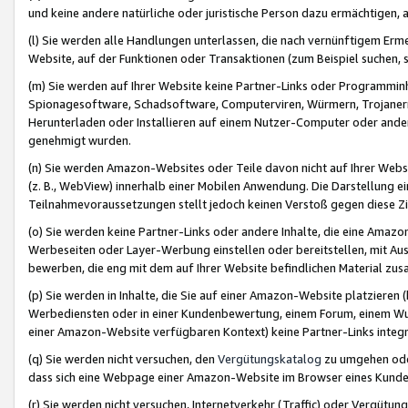
und keine andere natürliche oder juristische Person dazu ermächtigen, a
(l) Sie werden alle Handlungen unterlassen, die nach vernünftigem Erme
Website, auf der Funktionen oder Transaktionen (zum Beispiel suchen, s
(m) Sie werden auf Ihrer Website keine Partner-Links oder Programmin
Spionagesoftware, Schadsoftware, Computerviren, Würmern, Trojaner
Herunterladen oder Installieren auf einem Nutzer-Computer oder ande
genehmigt wurden.
(n) Sie werden Amazon-Websites oder Teile davon nicht auf Ihrer Websi
(z. B., WebView) innerhalb einer Mobilen Anwendung. Die Darstellung ein
Teilnahmevoraussetzungen stellt jedoch keinen Verstoß gegen diese Zif
(o) Sie werden keine Partner-Links oder andere Inhalte, die eine Am
Werbeseiten oder Layer-Werbung einstellen oder bereitstellen, mit Au
bewerben, die eng mit dem auf Ihrer Website befindlichen Material z
(p) Sie werden in Inhalte, die Sie auf einer Amazon-Website platzier
Werbediensten oder in einer Kundenbewertung, einem Forum, einem Wun
einer Amazon-Website verfügbaren Kontext) keine Partner-Links integr
(q) Sie werden nicht versuchen, den
Vergütungskatalog
zu umgehen oder
dass sich eine Webpage einer Amazon-Website im Browser eines Kunden 
(r) Sie werden nicht versuchen, Internetverkehr (Traffic) oder Vergü