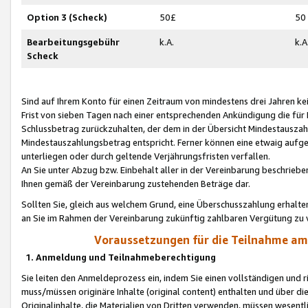
Option 3 (Scheck)
50£
50
Bearbeitungsgebühr
k.A.
k.A
Scheck
Sind auf Ihrem Konto für einen Zeitraum von mindestens drei Jahren kein
Frist von sieben Tagen nach einer entsprechenden Ankündigung die für
Schlussbetrag zurückzuhalten, der dem in der Übersicht Mindestausz
Mindestauszahlungsbetrag entspricht. Ferner können eine etwaig aufg
unterliegen oder durch geltende Verjährungsfristen verfallen.
An Sie unter Abzug bzw. Einbehalt aller in der Vereinbarung beschrieb
Ihnen gemäß der Vereinbarung zustehenden Beträge dar.
Sollten Sie, gleich aus welchem Grund, eine Überschusszahlung erhalte
an Sie im Rahmen der Vereinbarung zukünftig zahlbaren Vergütung zu 
Voraussetzungen für die Teilnahme a
1. Anmeldung und Teilnahmeberechtigung
Sie leiten den Anmeldeprozess ein, indem Sie einen vollständigen und 
muss/müssen originäre Inhalte (original content) enthalten und über d
Originalinhalte, die Materialien von Dritten verwenden, müssen wese