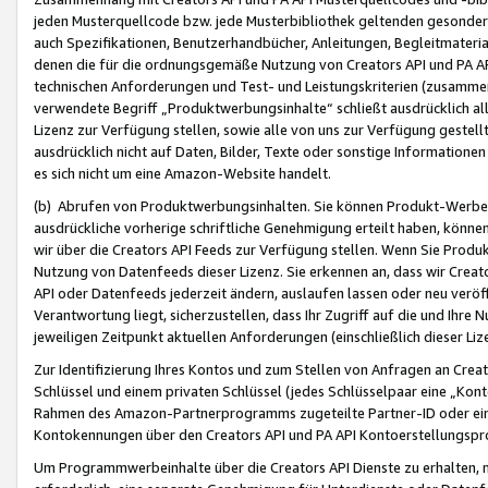
jeden Musterquellcode bzw. jede Musterbibliothek geltenden gesonder
auch Spezifikationen, Benutzerhandbücher, Anleitungen, Begleitmaterial
denen die für die ordnungsgemäße Nutzung von Creators API und PA A
technischen Anforderungen und Test- und Leistungskriterien (zusammen
verwendete Begriff „Produktwerbungsinhalte“ schließt ausdrücklich al
Lizenz zur Verfügung stellen, sowie alle von uns zur Verfügung gestel
ausdrücklich nicht auf Daten, Bilder, Texte oder sonstige Informatione
es sich nicht um eine Amazon-Website handelt.
(b) Abrufen von Produktwerbungsinhalten. Sie können Produkt-Werbein
ausdrückliche vorherige schriftliche Genehmigung erteilt haben, könn
wir über die Creators API Feeds zur Verfügung stellen. Wenn Sie Produk
Nutzung von Datenfeeds dieser Lizenz. Sie erkennen an, dass wir Creat
API oder Datenfeeds jederzeit ändern, auslaufen lassen oder neu veröffe
Verantwortung liegt, sicherzustellen, dass Ihr Zugriff auf die und Ihr
jeweiligen Zeitpunkt aktuellen Anforderungen (einschließlich dieser Liz
Zur Identifizierung Ihres Kontos und zum Stellen von Anfragen an Crea
Schlüssel und einem privaten Schlüssel (jedes Schlüsselpaar eine „Kon
Rahmen des Amazon-Partnerprogramms zugeteilte Partner-ID oder ein
Kontokennungen über den Creators API und PA API Kontoerstellungspro
Um Programmwerbeinhalte über die Creators API Dienste zu erhalten, m