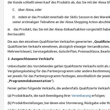
der Kunde schließt einen Kauf des Produkts ab, das Sie mit der Alexa 
C. über Alexa, oder
D. indem er das Produkt innerhalb der Skills Session in den Waren
seiner erstmaligen Teilnahme an der Alexa Shopping Action abschlie
iii. das Produkt, das Sie mit der Alexa-Einkaufsaktion vorgestellt ha
ihm bezahlt.
Die aus den einzelnen Qualifizierten Verkäufen generierten „
Qualifizi
Qualifizierten Verkäufe einnehmen, abzüglich etwaiger Versandkosten
Mehrwertsteuer), Servicegebühren, Gutschriften, Preisnachlässe, Bear
2. Ausgeschlossene Verkäufe
Unbeschadet des Vorstehenden gelten Qualifizierte Verkäufe nicht als
Vergütungskatalog für das Partnerprogramm oder andere Bestimmungen,
wir jeweils für das Partnerprogramm festlegen, einschließlich der jewe
„
Programmdokumentation
“).
Ferner gelten folgende Verkäufe, die andernfalls Qualifizierte Verkä
(a) Produktkäufe, die nach Beendigung Ihrer
Vereinbarung
erfolgen;
(b) Produktbestellungen, bei denen eine Stornierung, Rückgabe oder R