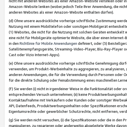
nicht mit anderen Websites als einer Amazon-Website verlinken oder i
Amazon-Website lenken (wobei jedoch Teile Ihrer Anwendung, die nich
anderen Websites als einer Amazon-Website enthalten dürfen).
(d) Ohne unsere ausdrückliche vorherige schriftliche Zustimmung werd
Nutzung mit einem Mobiltelefon oder sonstigen Mobilgerät entwickelt
(1) Websites, die nicht für die Nutzung mit solchen Geräten entwickelt
eine nicht für Mobilgeräte optimierte Website, die über einen Interne
in den
Richtlinie für Mobile Anwendungen
definiert, oder (3) Beistellge
Satellitenempfangsgeräte, Streaming-Video-Player, Blu-Ray-Player ode
Cast oder Vizio Internet-Apps).
(e) Ohne unsere ausdrückliche vorherige schriftliche Genehmigung dürfe
verwenden, um Produkt-Werbeinhalte zu aggregieren, zu analysieren, 
anderen Anwendungen, die für die Verwendung durch Personen oder Or
für die direkte Schulung oder Feinabstimmung eines maschinellen Lern
(f) Sie werden (i) nicht in irgendeiner Weise in die Funktionalität ode
entsprechenden Versuch unternehmen; (ii) keine Produktwerbungsinha
Kontaktaufnahme mit Verkäufern oder Kunden oder sonstiger Werbeaktiv
API, Datenfeeds, Produktwerbungsinhalten oder Spezifikationen erschei
Eigentumsrechte oder gewerblicher Schutzrechte, nicht entfernen, verd
(g) Sie werden nicht versuchen, (i) die Spezifikationen oder die in de
manipulieren, zu reparieren oder anderweitig abgeleitete Werke davon z