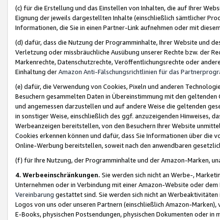
(c) für die Erstellung und das Einstellen von Inhalten, die auf Ihrer We
Eignung der jeweils dargestellten Inhalte (einschließlich sämtlicher 
Informationen, die Sie in einen Partner-Link aufnehmen oder mit diese
(d) dafür, dass die Nutzung der Programminhalte, Ihrer Website und des 
Verletzung oder missbräuchliche Ausübung unserer Rechte bzw. der Recht
Markenrechte, Datenschutzrechte, Veröffentlichungsrechte oder anderer
Einhaltung der
Amazon Anti-Fälschungsrichtlinien für das Partnerpro
(e) dafür, die Verwendung von Cookies, Pixeln und anderen Technologien
Besuchern gesammelten Daten in Übereinstimmung mit den geltenden Ge
und angemessen darzustellen und auf andere Weise die geltenden geset
in sonstiger Weise, einschließlich des ggf. anzuzeigenden Hinweises, d
Werbeanzeigen bereitstellen, von den Besuchern Ihrer Website unmitte
Cookies erkennen können und dafür, dass Sie Informationen über die v
Online-Werbung bereitstellen, soweit nach den anwendbaren gesetzlic
(f) für Ihre Nutzung, der Programminhalte und der Amazon-Marken, u
4. Werbeeinschränkungen.
Sie werden sich nicht an Werbe-, Market
Unternehmen oder in Verbindung mit einer Amazon-Website oder dem Pa
Vereinbarung
gestattet sind. Sie werden sich nicht an Werbeaktivitäten
Logos von uns oder unseren Partnern (einschließlich Amazon-Marken), 
E-Books, physischen Postsendungen, physischen Dokumenten oder in 