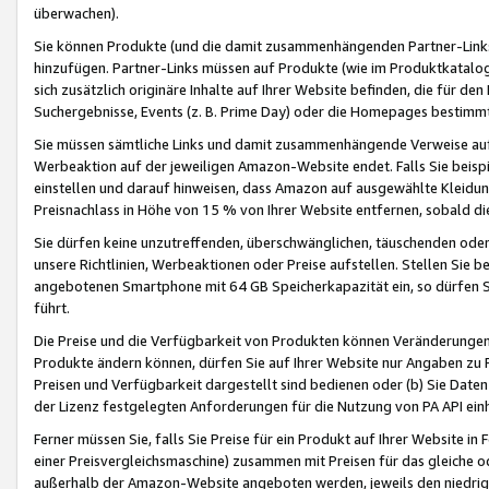
überwachen).
Sie können Produkte (und die damit zusammenhängenden Partner-Links)
hinzufügen. Partner-Links müssen auf Produkte (wie im Produktkatalog de
sich zusätzlich originäre Inhalte auf Ihrer Website befinden, die für 
Suchergebnisse, Events (z. B. Prime Day) oder die Homepages bestimmte
Sie müssen sämtliche Links und damit zusammenhängende Verweise auf z
Werbeaktion auf der jeweiligen Amazon-Website endet. Falls Sie beisp
einstellen und darauf hinweisen, dass Amazon auf ausgewählte Kleidun
Preisnachlass in Höhe von 15 % von Ihrer Website entfernen, sobald di
Sie dürfen keine unzutreffenden, überschwänglichen, täuschenden od
unsere Richtlinien, Werbeaktionen oder Preise aufstellen. Stellen Sie 
angebotenen Smartphone mit 64 GB Speicherkapazität ein, so dürfen S
führt.
Die Preise und die Verfügbarkeit von Produkten können Veränderungen 
Produkte ändern können, dürfen Sie auf Ihrer Website nur Angaben zu P
Preisen und Verfügbarkeit dargestellt sind bedienen oder (b) Sie Daten
der Lizenz festgelegten Anforderungen für die Nutzung von PA API einh
Ferner müssen Sie, falls Sie Preise für ein Produkt auf Ihrer Website in 
einer Preisvergleichsmaschine) zusammen mit Preisen für das gleiche o
außerhalb der Amazon-Website angeboten werden, jeweils den niedrigst