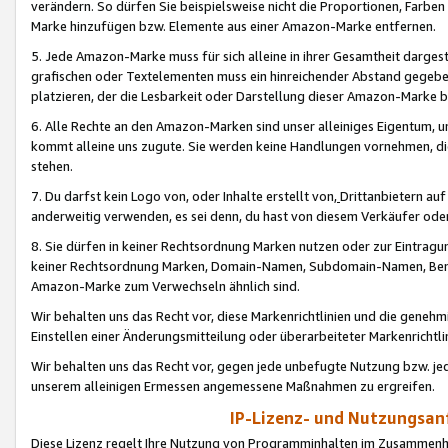
verändern. So dürfen Sie beispielsweise nicht die Proportionen, Farb
Marke hinzufügen bzw. Elemente aus einer Amazon-Marke entfernen.
5. Jede Amazon-Marke muss für sich alleine in ihrer Gesamtheit darge
grafischen oder Textelementen muss ein hinreichender Abstand gegebe
platzieren, der die Lesbarkeit oder Darstellung dieser Amazon-Marke b
6. Alle Rechte an den Amazon-Marken sind unser alleiniges Eigentum, 
kommt alleine uns zugute. Sie werden keine Handlungen vornehmen, 
stehen.
7. Du darfst kein Logo von, oder Inhalte erstellt von,
Drittanbietern au
anderweitig verwenden, es sei denn, du hast von diesem Verkäufer oder
8. Sie dürfen in keiner Rechtsordnung Marken nutzen oder zur Eintragu
keiner Rechtsordnung Marken, Domain-Namen, Subdomain-Namen, Benu
Amazon-Marke zum Verwechseln ähnlich sind.
Wir behalten uns das Recht vor, diese Markenrichtlinien und die gene
Einstellen einer Änderungsmitteilung oder überarbeiteter Markenricht
Wir behalten uns das Recht vor, gegen jede unbefugte Nutzung bzw. jede 
unserem alleinigen Ermessen angemessene Maßnahmen zu ergreifen.
IP-Lizenz- und Nutzungsan
Diese Lizenz regelt Ihre Nutzung von Programminhalten im Zusammen