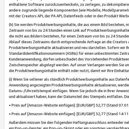
enthaltene Software zurückzuentwickeln, zu zerlegen, zu dekompilier
andere zugrunde liegende Komponenten (wie Modelle, Modellparameter
mit der Creators API, der PA API, Datenfeeds oder in den Produkt Werb
(h) Sie werden Produktwerbungsinhalte, die aus einem Bild bestehen, ni
Zeitraum von bis zu 24 Stunden einen Link auf Produktwerbungsinhalte
die nicht aus Bildern bestehen, für einen Zeitraum von bis zu 24 Stund
Ablauf dieses Zeitraums durch entsprechende Anfrage an die Creators 
Produktwerbungsinhalte aktualisieren und neu darstellen. Sofern wir Ih
Standardidentifikationsnummern (ASINs) für einen unbestimmten Zeitra
Kundenanwendung, dürfen unbeschadet des Vorstehenden Produktwerbu
Zwischenspeicher abgelegt werden. Auf unser Verlangen werden Sie un
die Produktwerbungsinhalte enthält oder nutzt, damit wir Ihre Einhalt
(i) Wenn Sie seltener als stündlich Produktwerbungsinhalte aus Datenfe
Anwendung angezeigten Produktwerbungsinhalte aktualisieren, werden 
Datums-/Uhrzeitstempel einfügen. Wenn Sie jedoch die in Ihrer Anwe
und aktualisiert haben, kann der Datumsteil des Stempels entfallen. Dies
• Preis auf [Amazon-Website einfügen]: [EUR/GBP] 32,77 (Stand 07.01.
• Preis auf [Amazon-Website einfügen]: [EUR/GBP] 32,77 (Stand 14:11 
Außerdem müssen Sie den folgenden Haftungsausschluss entweder neb
ein Pop-up-Fenster, ein Pop-up-Skript oder ein sonstiges vergleichba