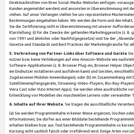
Direktnachrichten von Ihren Social-Media-Websites einfügen. vorausg
Kunden angemeldet werden) und ansonsten in Übereinstimmung mit der
stehen. Auf unser Verlangen stellen Sie uns repräsentative Mustermater
Bestimmungen eingehalten haben. Wir werden die Form und den Inhalt, di
Sie die Zertifizierung nicht in Übereinstimmung mit unserer Aufforderu
Klarstellung: (i) Für die Zwecke der geltenden Marketinggesetze (z. 
von 1991 und ähnlicher oder Nachfolgegesetze) sind Sie der „Absender“ j
Gesetze und Standards und Best Practices der Marketingbranche für 
5. Verbreitung von Partner-Links über Software und Geräte
Sie
nutzen bzw. keine Verlinkungen auf eine Amazon-Website wie nachsteh
Software-Applikationen (z. B. Browser Plug-ins, Browser Helper Objec
ein Endnutzer installieren und ausführen kann) und Geräten, einschlie
Zugelassenen Mobilen Anwendungen); oder (b) im Zusammenhang mit bzw.
Satellitenempfangsgeräte, Streaming-Video-Playern, Blu-Ray-Playern 
Viera Cast oder Vizio Internet Apps). Sie werden ohne ausdrückliche v
Entwicklung von Modellen des maschinellen Lernens oder verwandter 
6. Inhalte auf Ihrer Website
. Sie tragen die ausschließliche Verantwo
(a) Sie werden Programminhalte in keiner Weise ergänzen, löschen oder
Informationen; Sie dürfen aus einer Bilddatei bestehende Programminhal
erhalten bleiben bzw. aus Text bestehende Programminhalte so kürzen, 
Kürzung nicht sachlich falsch oder irreführend wird. Einige Arten von L