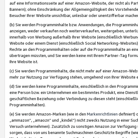
auf eine Informationsseite auf einer Amazon-Website, der nicht als Part
Bannern); ohne Einschränkung der Allgemeingültigkeit des Vorstehende
Besucher Ihrer Website unsichtbar, unlesbar oder unentzifferbar mache
(b) Sie werden Programminhalte bzw. Anwendungen, die Programminhalt
anzeigen, weder verkaufen noch weiterverkaufen, weitergeben, unterli
innerhalb von Werbung außerhalb Ihrer Website (einschließlich Werbun
Website oder einem Dienst (einschließlich Social Networking-Website
Rechte an den Programminhalten oder auf die Programminhalte an eine a
übertragen müssten, und Sie werden keine mit Ihrem Partner-Tag formati
Ihre Website ist.
(c) Sie werden Programminhalte, die nicht mehr auf einer Amazon-Websit
mehr zur Nutzung zur Verfügung stehen, umgehend von Ihrer Website e
(d) Sie werden keine Programminhalte, einschließlich in den Programmin
eine Person bzw. ein Unternehmen ein bestimmtes Produkt, eine Dienstle
geschäftlichen Beziehung oder Verbindung zu diesen steht (einschließli
Programminhalten).
(e) Sie werden Amazon-Marken (wie in den
Markenrichtlinien
definiert) 
„ammazon“, „amaozn“ und „kindel“) nicht zwecks Nutzung in einer Suc
Versuch unternehmen). Zusätzlich zu sonstigen Amazon zur Verfügung 
sorgen, dass von uns benannte Suchmaschinen Geschützte Begriffe (wie 