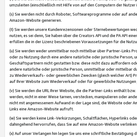
umzuleiten (einschließlich mit Hilfe von auf den Computern der Nutzer i
(s) Sie werden nicht durch Roboter, Softwareprogramme oder auf andere
Amazon-Website generieren.
(t) Sie werden unsere Kundenrezensionen oder Sternebewertungen wed
nutzen, es sei denn, Sie haben über die Creators API und die PA API e
erfüllen die in der Lizenz beschriebenen Voraussetzungen für die Nutzu
(u) Sie werden weder unmittelbar noch mittelbar über Partner-Links P
oder zu Nutzung durch eine andere natürliche oder juristische Person,
Geschäftspartnern nicht gestatten bzw. diese nicht dazu auffordern od
andere natürliche oder juristische Person, unmittelbar oder mittelbar
zu Wiederverkaufs- oder gewerblichen Zwecken (gleich welcher Art) 
auf Ihrer Website zum Wiederverkauf oder für gewerbliche Nutzungen 
(v) Sie werden die URL Ihrer Website, die die Partner-Links enthält b
werden, nicht in einer Weise tarnen, verstecken, manipulieren oder and
nicht mit angemessenem Aufwand in der Lage sind, die Website oder A
Links eine Amazon-Website aufruft.
(w) Sie werden keine Link-Verkürzungen, Schaltflächen, Hyperlinks ode
dahingehend hervorrufen, dass Sie auf eine Amazon-Website verlinken
(x) Auf unser Verlangen hin legen Sie uns eine schriftliche Bestätigung