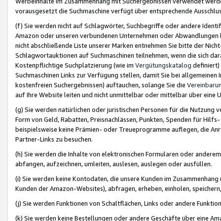
Werbeinhalte im Zusammenhang mit Suchergebnissen verwendet werden,
vorausgesetzt die Suchmaschine verfügt über entsprechende Ausschlu
(f) Sie werden nicht auf Schlagwörter, Suchbegriffe oder andere Ident
Amazon oder unseren verbundenen Unternehmen oder Abwandlungen bzw
nicht abschließende Liste unserer Marken entnehmen Sie bitte der Nich
Schlagwortauktionen auf Suchmaschinen teilnehmen, wenn die sich da
Kostenpflichtige Suchplatzierung (wie im
Vergütungskatalog
definiert
Suchmaschinen Links zur Verfügung stellen, damit Sie bei allgemeinen I
kostenfreien Suchergebnissen) auftauchen, solange Sie die
Vereinbaru
auf Ihre Website leiten und nicht unmittelbar oder mittelbar über eine
(g) Sie werden natürlichen oder juristischen Personen für die Nutzung 
Form von Geld, Rabatten, Preisnachlässen, Punkten, Spenden für Hilfs
beispielsweise keine Prämien- oder Treueprogramme auflegen, die Anrei
Partner-Links zu besuchen.
(h) Sie werden die Inhalte von elektronischen Formularen oder anderem M
abfangen, aufzeichnen, umleiten, auslesen, auslegen oder ausfüllen.
(i) Sie werden keine Kontodaten, die unsere Kunden im Zusammenhang 
Kunden der Amazon-Websites), abfragen, erheben, einholen, speichern,
(j) Sie werden Funktionen von Schaltflächen, Links oder andere Funkti
(k) Sie werden keine Bestellungen oder andere Geschäfte über eine Ama