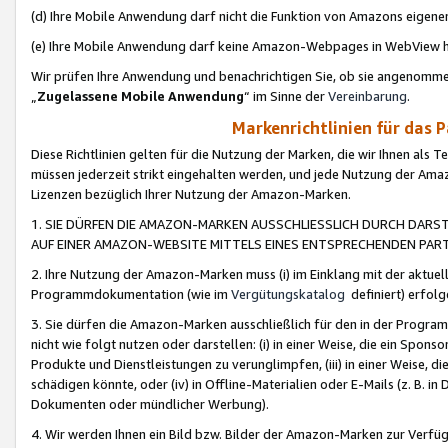
(d) Ihre Mobile Anwendung darf nicht die Funktion von Amazons eige
(e) Ihre Mobile Anwendung darf keine Amazon-Webpages in WebView 
Wir prüfen Ihre Anwendung und benachrichtigen Sie, ob sie angenomm
„
Zugelassene Mobile Anwendung
“ im Sinne der
Vereinbarung
.
Markenrichtlinien für das 
Diese Richtlinien gelten für die Nutzung der Marken, die wir Ihnen als 
müssen jederzeit strikt eingehalten werden, und jede Nutzung der Ama
Lizenzen bezüglich Ihrer Nutzung der Amazon-Marken.
1. SIE DÜRFEN DIE AMAZON-MARKEN AUSSCHLIESSLICH DURCH DARS
AUF EINER AMAZON-WEBSITE MITTELS EINES ENTSPRECHENDEN PART
2. Ihre Nutzung der Amazon-Marken muss (i) im Einklang mit der aktuells
Programmdokumentation (wie im
Vergütungskatalog
definiert) erfolg
3. Sie dürfen die Amazon-Marken ausschließlich für den in der Progr
nicht wie folgt nutzen oder darstellen: (i) in einer Weise, die ein Spo
Produkte und Dienstleistungen zu verunglimpfen, (iii) in einer Weise
schädigen könnte, oder (iv) in Offline-Materialien oder E-Mails (z. B.
Dokumenten oder mündlicher Werbung).
4. Wir werden Ihnen ein Bild bzw. Bilder der Amazon-Marken zur Verfüg