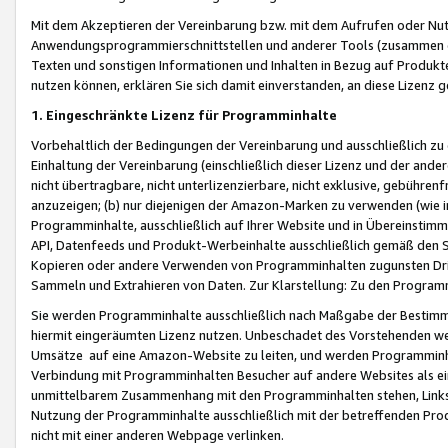
Mit dem Akzeptieren der Vereinbarung bzw. mit dem Aufrufen oder Nutz
Anwendungsprogrammierschnittstellen und anderer Tools (zusammen die
Texten und sonstigen Informationen und Inhalten in Bezug auf Produkte
nutzen können, erklären Sie sich damit einverstanden, an diese Lizenz 
1. Eingeschränkte Lizenz für Programminhalte
Vorbehaltlich der Bedingungen der Vereinbarung und ausschließlich z
Einhaltung der Vereinbarung (einschließlich dieser Lizenz und der ande
nicht übertragbare, nicht unterlizenzierbare, nicht exklusive, gebühren
anzuzeigen; (b) nur diejenigen der Amazon-Marken zu verwenden (wie in 
Programminhalte, ausschließlich auf Ihrer Website und in Übereinstimmu
API, Datenfeeds und Produkt-Werbeinhalte ausschließlich gemäß den Spe
Kopieren oder andere Verwenden von Programminhalten zugunsten Dri
Sammeln und Extrahieren von Daten. Zur Klarstellung: Zu den Program
Sie werden Programminhalte ausschließlich nach Maßgabe der Besti
hiermit eingeräumten Lizenz nutzen. Unbeschadet des Vorstehenden we
Umsätze auf eine Amazon-Website zu leiten, und werden Programminhal
Verbindung mit Programminhalten Besucher auf andere Websites als ein
unmittelbarem Zusammenhang mit den Programminhalten stehen, Links z
Nutzung der Programminhalte ausschließlich mit der betreffenden Pr
nicht mit einer anderen Webpage verlinken.