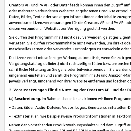
Creators API und PA API oder Datenfeeds können Ihnen den Zugriff auf D
oder mehreren verbundenen Websites angebotenen Produkte ermögliche
Daten, Bilder, Texte oder sonstigen Informationen oder Inhalte zuzugre
anwendbaren Lizenzvereinbarungen für die Creators API und PA API od
diesen verbundenen Websites zur Verfügung gestellt werden.
Sie dürfen den Programminhalt nicht dazu verwenden, geistiges Eigent
verletzen. Sie dürfen Programminhalte nicht verwenden, um direkt ode
maschinelles Lernen oder verwandte Technologien zu entwickeln oder zu
Die Lizenz endet mit sofortiger Wirkung automatisch, wenn Sie zu irg
Vergütungskatalog definiert) nicht rechtzeitig erfüllen bzw. ansonsten
schriftliche Mitteilung an Sie ganz oder teilweise beenden. Sie werden
umgehend einstellen und sämtliche Programminhalte und Amazon-Marke
jeweils verlangt, umgehend von Ihrer Website entfernen und löschen od
2. Voraussetzungen für die Nutzung der Creators API und der P
(a)
Beschreibung
. Im Rahmen dieser Lizenz können wir Ihnen Programmi
• Daten, Bilder, Audio-Dateien, Videos, Logos, Benutzerschnittstellen-
• Textmaterialien, wie beispielsweise Produktinformationen in Textfor
Neben den vorstehenden Produktwerbungsinhalten und dem Zugriff auf 
Zusammenhang mit Creators API und PA API Musterquellcodes und -bibli