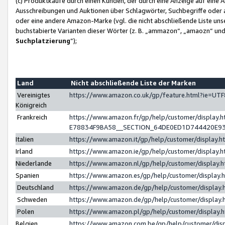
(c) Produktkäufe durch einen Kunden, der durch eine Anzeige auf eine 
Ausschreibungen und Auktionen über Schlagwörter, Suchbegriffe oder 
oder eine andere Amazon-Marke (vgl. die nicht abschließende Liste un
buchstabierte Varianten dieser Wörter (z. B. „ammazon“, „amaozn“ und „
Suchplatzierung
”);
Land
Nicht abschließende Liste der Marken
Vereinigtes
https://www.amazon.co.uk/gp/feature.html?ie=U
Königreich
Frankreich
https://www.amazon.fr/gp/help/customer/displa
E78834F9BA58__SECTION_64DE0ED1D744420E9
Italien
https://www.amazon.it/gp/help/customer/display
Irland
https://www.amazon.ie/gp/help/customer/displa
Niederlande
https://www.amazon.nl/gp/help/customer/display
Spanien
https://www.amazon.es/gp/help/customer/display
Deutschland
https://www.amazon.de/gp/help/customer/displa
Schweden
https://www.amazon.de/gp/help/customer/displa
Polen
https://www.amazon.pl/gp/help/customer/display
Belgien
https://www.amazon.com.be/gp/help/customer/d