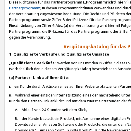
Diese Richtlinien für das Partnerprogramm („
Programmrichtlinien
“)
Partnerprogramm
; in diesen Programmrichtlinien verwendete und durch
der Vereinbarung zugewiesene Bedeutung. Die Rechte und Pflichten de
Partnerprogramm sowie Ziffer 3 der IP-Lizenz für das Partnerprogram
Einschränkung von Ziffer 6 Abs. (a) der Vereinbarung wird hiermit Fol
Partnerprogramm, die IP-Lizenz für das Partnerprogramm oder Ziffer 1
gegen die Vereinbarung.
Vergütungskatalog für das 
1. Qualifizierte Verkäufe und Qualifizierte Umsätze
„
Qualifizierte Verkäufe
“ werden von uns mit den in Ziffer 3 diese
(vorbehaltlich der in diesem Vergütungskatalog beschriebenen Ausnah
(a) Partner- Link auf Ihrer Site
:
i. ein Kunde durch Anklicken eines auf Ihrer Website platzierten Part
ii. während einer einzigen Internetsitzung eines der nachstehend unter (i)
Kunde den Partner-Link anklickt und mit dem zuerst eintretenden der f
A. Ablauf von 24 Stunden seit dem Klick,
B. der Kunde bestellt ein Produkt, mit Ausnahme eines digitalen P
Download einer Amazon Software oder Produkte, die unter dem N
Downloads“, „Amazon Coin“, „Kindle Books“, „Kindle Newspapers“, „