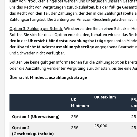
Kauf von Produkten eingelöst werden und unterliegen unseren Geschäf
uns das Recht vor, Vergütungen zurückzuhalten, bis der fällige Gesamt
das Recht vor, den Teil der Zahlungen, der den in der Zahlungstabelle 
Zahlungsart angibst. Die Zahlung per Amazon-Geschenkgutschein ist in
Option 3: Zahlung per Scheck.
Wir übersenden Ihnen einen Scheck in Höh
Sollten Sie sich für diese Option entscheiden, behalten wir uns das Rec
den in der
Übersicht Mindestauszahlungsbeträge
genannten Mindest
der
Übersicht Mindestauszahlungsbeträge
angegebene Bearbeitung
und Schweden nicht verfügbar.
Sollten Sie keine gültigen Informationen für die Zahlungsoption bereit
oder die Auszahlung verdienter Vergütung zurückhalten, bis Sie eine A
Übersicht Mindestauszahlungsbeträge
UK Maxium
UK
FR,
Minimum
un
Option 1 (Überweisung)
25£
25
£5,000
Option 2
25£
25
(Geschenkgutschein)