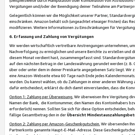
(beispielsweise durch Manipulation oder Kombination von Attributions-
Vergütungen und/oder der Beendigung deiner Teilnahme am Partnerp
Gelegentlich können wir die Möglichkeit unserer Partner, Standardv
einschränken. Amazon behält sich (ungeachtet etwaiger Fristen) das Re
modifizieren. Weitere Informationen zu Einschränkungen für Vergütung
6. Erfassung und Zahlung von Vergütungen
Wir werden wirtschaftlich vertretbare Anstrengungen unternehmen, um 
Nachverfolgung zu ermöglichen und unsere Berichte zu erstellen und di
diesem Monat verdient hast, zusammengefasst sind. Standardvergütung
auf den nächsten Betrag in der Landeswährung gerundet werden (z. B. C
über oder unter dem in deiner Preiskarte angegebenen Satz liegt. Wir
eine Amazon-Webseite etwa 60 Tage nach Ende jedes Kalendermonats, i
wurden. Du kannst wählen, ob du Zahlungen in einer anderen Währung
dafür entscheidest, erklärst du dich damit einverstanden, dass die K
Option 1: Zahlung per Überweisung.
Wir überweisen Ihre Vergütung dir
Namen der Bank, die Kontonummer, den Namen des Kontoinhabers bzw. a
erforderlich) nennen. Sollten Sie sich für diese Option entscheiden, be
fällige Gesamtbetrag den in der
Übersicht Mindestauszahlungsbet
Option 2: Zahlung per Amazon-Geschenkgutschein.
Wir übersenden Ihne
Partnerkonto genannte Haupt-E-Mail-Adresse. Diese Geschenkgutschei