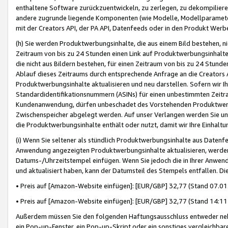
enthaltene Software zurückzuentwickeln, zu zerlegen, zu dekompilier
andere zugrunde liegende Komponenten (wie Modelle, Modellparameter
mit der Creators API, der PA API, Datenfeeds oder in den Produkt Werb
(h) Sie werden Produktwerbungsinhalte, die aus einem Bild bestehen, ni
Zeitraum von bis zu 24 Stunden einen Link auf Produktwerbungsinhalte
die nicht aus Bildern bestehen, für einen Zeitraum von bis zu 24 Stund
Ablauf dieses Zeitraums durch entsprechende Anfrage an die Creators 
Produktwerbungsinhalte aktualisieren und neu darstellen. Sofern wir Ih
Standardidentifikationsnummern (ASINs) für einen unbestimmten Zeitra
Kundenanwendung, dürfen unbeschadet des Vorstehenden Produktwerbu
Zwischenspeicher abgelegt werden. Auf unser Verlangen werden Sie un
die Produktwerbungsinhalte enthält oder nutzt, damit wir Ihre Einhalt
(i) Wenn Sie seltener als stündlich Produktwerbungsinhalte aus Datenfe
Anwendung angezeigten Produktwerbungsinhalte aktualisieren, werden 
Datums-/Uhrzeitstempel einfügen. Wenn Sie jedoch die in Ihrer Anwe
und aktualisiert haben, kann der Datumsteil des Stempels entfallen. Dies
• Preis auf [Amazon-Website einfügen]: [EUR/GBP] 32,77 (Stand 07.01.
• Preis auf [Amazon-Website einfügen]: [EUR/GBP] 32,77 (Stand 14:11 
Außerdem müssen Sie den folgenden Haftungsausschluss entweder neb
ein Pop-up-Fenster, ein Pop-up-Skript oder ein sonstiges vergleichba