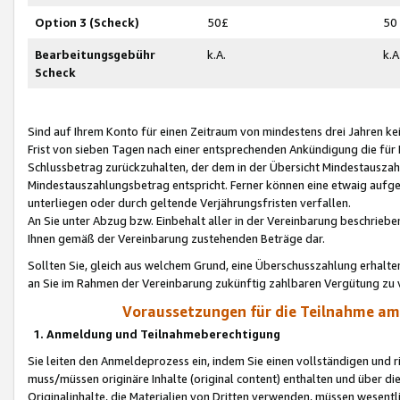
Option 3 (Scheck)
50£
50
Bearbeitungsgebühr
k.A.
k.A
Scheck
Sind auf Ihrem Konto für einen Zeitraum von mindestens drei Jahren kein
Frist von sieben Tagen nach einer entsprechenden Ankündigung die für
Schlussbetrag zurückzuhalten, der dem in der Übersicht Mindestausz
Mindestauszahlungsbetrag entspricht. Ferner können eine etwaig aufg
unterliegen oder durch geltende Verjährungsfristen verfallen.
An Sie unter Abzug bzw. Einbehalt aller in der Vereinbarung beschrieb
Ihnen gemäß der Vereinbarung zustehenden Beträge dar.
Sollten Sie, gleich aus welchem Grund, eine Überschusszahlung erhalte
an Sie im Rahmen der Vereinbarung zukünftig zahlbaren Vergütung zu 
Voraussetzungen für die Teilnahme a
1. Anmeldung und Teilnahmeberechtigung
Sie leiten den Anmeldeprozess ein, indem Sie einen vollständigen und 
muss/müssen originäre Inhalte (original content) enthalten und über d
Originalinhalte, die Materialien von Dritten verwenden, müssen wese