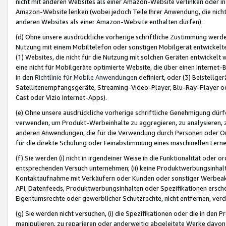
nicht mit anderen Websites als einer Amazon-Website verlinken oder i
Amazon-Website lenken (wobei jedoch Teile Ihrer Anwendung, die nich
anderen Websites als einer Amazon-Website enthalten dürfen).
(d) Ohne unsere ausdrückliche vorherige schriftliche Zustimmung werd
Nutzung mit einem Mobiltelefon oder sonstigen Mobilgerät entwickelt
(1) Websites, die nicht für die Nutzung mit solchen Geräten entwickelt
eine nicht für Mobilgeräte optimierte Website, die über einen Interne
in den
Richtlinie für Mobile Anwendungen
definiert, oder (3) Beistellge
Satellitenempfangsgeräte, Streaming-Video-Player, Blu-Ray-Player ode
Cast oder Vizio Internet-Apps).
(e) Ohne unsere ausdrückliche vorherige schriftliche Genehmigung dürfe
verwenden, um Produkt-Werbeinhalte zu aggregieren, zu analysieren, 
anderen Anwendungen, die für die Verwendung durch Personen oder Or
für die direkte Schulung oder Feinabstimmung eines maschinellen Lern
(f) Sie werden (i) nicht in irgendeiner Weise in die Funktionalität ode
entsprechenden Versuch unternehmen; (ii) keine Produktwerbungsinha
Kontaktaufnahme mit Verkäufern oder Kunden oder sonstiger Werbeaktiv
API, Datenfeeds, Produktwerbungsinhalten oder Spezifikationen erschei
Eigentumsrechte oder gewerblicher Schutzrechte, nicht entfernen, verd
(g) Sie werden nicht versuchen, (i) die Spezifikationen oder die in de
manipulieren, zu reparieren oder anderweitig abgeleitete Werke davon z