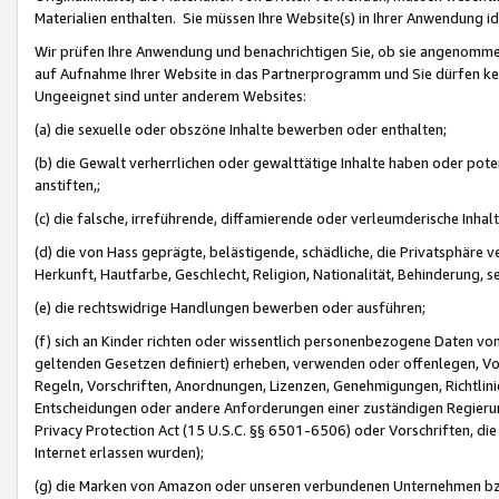
Materialien enthalten. Sie müssen Ihre Website(s) in Ihrer Anwendung ide
Wir prüfen Ihre Anwendung und benachrichtigen Sie, ob sie angenommen
auf Aufnahme Ihrer Website in das Partnerprogramm und Sie dürfen kei
Ungeeignet sind unter anderem Websites:
(a) die sexuelle oder obszöne Inhalte bewerben oder enthalten;
(b) die Gewalt verherrlichen oder gewalttätige Inhalte haben oder pot
anstiften,;
(c) die falsche, irreführende, diffamierende oder verleumderische Inha
(d) die von Hass geprägte, belästigende, schädliche, die Privatsphäre v
Herkunft, Hautfarbe, Geschlecht, Religion, Nationalität, Behinderung, 
(e) die rechtswidrige Handlungen bewerben oder ausführen;
(f) sich an Kinder richten oder wissentlich personenbezogene Daten vo
geltenden Gesetzen definiert) erheben, verwenden oder offenlegen, Vo
Regeln, Vorschriften, Anordnungen, Lizenzen, Genehmigungen, Richtlini
Entscheidungen oder andere Anforderungen einer zuständigen Regierung
Privacy Protection Act (15 U.S.C. §§ 6501-6506) oder Vorschriften, di
Internet erlassen wurden);
(g) die Marken von Amazon oder unseren verbundenen Unternehmen b