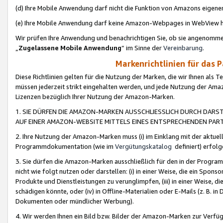
(d) Ihre Mobile Anwendung darf nicht die Funktion von Amazons eige
(e) Ihre Mobile Anwendung darf keine Amazon-Webpages in WebView 
Wir prüfen Ihre Anwendung und benachrichtigen Sie, ob sie angenomm
„
Zugelassene Mobile Anwendung
“ im Sinne der
Vereinbarung
.
Markenrichtlinien für das 
Diese Richtlinien gelten für die Nutzung der Marken, die wir Ihnen als 
müssen jederzeit strikt eingehalten werden, und jede Nutzung der Ama
Lizenzen bezüglich Ihrer Nutzung der Amazon-Marken.
1. SIE DÜRFEN DIE AMAZON-MARKEN AUSSCHLIESSLICH DURCH DARS
AUF EINER AMAZON-WEBSITE MITTELS EINES ENTSPRECHENDEN PART
2. Ihre Nutzung der Amazon-Marken muss (i) im Einklang mit der aktuells
Programmdokumentation (wie im
Vergütungskatalog
definiert) erfolg
3. Sie dürfen die Amazon-Marken ausschließlich für den in der Progr
nicht wie folgt nutzen oder darstellen: (i) in einer Weise, die ein Spo
Produkte und Dienstleistungen zu verunglimpfen, (iii) in einer Weise
schädigen könnte, oder (iv) in Offline-Materialien oder E-Mails (z. B.
Dokumenten oder mündlicher Werbung).
4. Wir werden Ihnen ein Bild bzw. Bilder der Amazon-Marken zur Verfüg