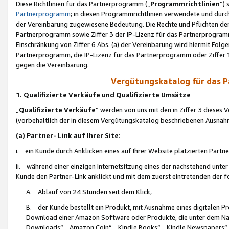
Diese Richtlinien für das Partnerprogramm („
Programmrichtlinien
“)
Partnerprogramm
; in diesen Programmrichtlinien verwendete und durch
der Vereinbarung zugewiesene Bedeutung. Die Rechte und Pflichten de
Partnerprogramm sowie Ziffer 3 der IP-Lizenz für das Partnerprogram
Einschränkung von Ziffer 6 Abs. (a) der Vereinbarung wird hiermit Fol
Partnerprogramm, die IP-Lizenz für das Partnerprogramm oder Ziffer 1
gegen die Vereinbarung.
Vergütungskatalog für das 
1. Qualifizierte Verkäufe und Qualifizierte Umsätze
„
Qualifizierte Verkäufe
“ werden von uns mit den in Ziffer 3 diese
(vorbehaltlich der in diesem Vergütungskatalog beschriebenen Ausnah
(a) Partner- Link auf Ihrer Site
:
i. ein Kunde durch Anklicken eines auf Ihrer Website platzierten Part
ii. während einer einzigen Internetsitzung eines der nachstehend unter (i)
Kunde den Partner-Link anklickt und mit dem zuerst eintretenden der f
A. Ablauf von 24 Stunden seit dem Klick,
B. der Kunde bestellt ein Produkt, mit Ausnahme eines digitalen P
Download einer Amazon Software oder Produkte, die unter dem N
Downloads“, „Amazon Coin“, „Kindle Books“, „Kindle Newspapers“, „