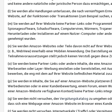
und keine andere natürliche oder juristische Person dazu ermächtigen, a
(l) Sie werden alle Handlungen unterlassen, die nach vernünftigem Erme
Website, auf der Funktionen oder Transaktionen (zum Beispiel suchen, s
(m) Sie werden auf Ihrer Website keine Partner-Links oder Programmin
Spionagesoftware, Schadsoftware, Computerviren, Würmern, Trojaner
Herunterladen oder Installieren auf einem Nutzer-Computer oder ande
genehmigt wurden.
(n) Sie werden Amazon-Websites oder Teile davon nicht auf Ihrer Websi
(z. B., WebView) innerhalb einer Mobilen Anwendung. Die Darstellung ein
Teilnahmevoraussetzungen stellt jedoch keinen Verstoß gegen diese Zif
(o) Sie werden keine Partner-Links oder andere Inhalte, die eine Am
Werbeseiten oder Layer-Werbung einstellen oder bereitstellen, mit Au
bewerben, die eng mit dem auf Ihrer Website befindlichen Material z
(p) Sie werden in Inhalte, die Sie auf einer Amazon-Website platzier
Werbediensten oder in einer Kundenbewertung, einem Forum, einem Wun
einer Amazon-Website verfügbaren Kontext) keine Partner-Links integr
(q) Sie werden nicht versuchen, den
Vergütungskatalog
zu umgehen oder
dass sich eine Webpage einer Amazon-Website im Browser eines Kunden 
(r) Sie werden nicht versuchen, Internetverkehr (Traffic) oder Vergü