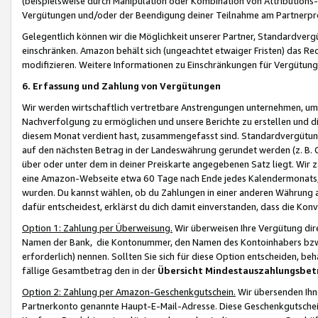
(beispielsweise durch Manipulation oder Kombination von Attributions-
Vergütungen und/oder der Beendigung deiner Teilnahme am Partnerp
Gelegentlich können wir die Möglichkeit unserer Partner, Standardv
einschränken. Amazon behält sich (ungeachtet etwaiger Fristen) das Re
modifizieren. Weitere Informationen zu Einschränkungen für Vergütung
6. Erfassung und Zahlung von Vergütungen
Wir werden wirtschaftlich vertretbare Anstrengungen unternehmen, um 
Nachverfolgung zu ermöglichen und unsere Berichte zu erstellen und di
diesem Monat verdient hast, zusammengefasst sind. Standardvergütung
auf den nächsten Betrag in der Landeswährung gerundet werden (z. B. C
über oder unter dem in deiner Preiskarte angegebenen Satz liegt. Wir
eine Amazon-Webseite etwa 60 Tage nach Ende jedes Kalendermonats, i
wurden. Du kannst wählen, ob du Zahlungen in einer anderen Währung
dafür entscheidest, erklärst du dich damit einverstanden, dass die K
Option 1: Zahlung per Überweisung.
Wir überweisen Ihre Vergütung dir
Namen der Bank, die Kontonummer, den Namen des Kontoinhabers bzw. a
erforderlich) nennen. Sollten Sie sich für diese Option entscheiden, be
fällige Gesamtbetrag den in der
Übersicht Mindestauszahlungsbet
Option 2: Zahlung per Amazon-Geschenkgutschein.
Wir übersenden Ihne
Partnerkonto genannte Haupt-E-Mail-Adresse. Diese Geschenkgutschei