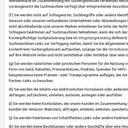
Werbeinhalte im Zusammenhang mit Suchergebnissen verwendet werden,
vorausgesetzt die Suchmaschine verfügt über entsprechende Ausschlu
(f) Sie werden nicht auf Schlagwörter, Suchbegriffe oder andere Ident
Amazon oder unseren verbundenen Unternehmen oder Abwandlungen bzw
nicht abschließende Liste unserer Marken entnehmen Sie bitte der Nich
Schlagwortauktionen auf Suchmaschinen teilnehmen, wenn die sich da
Kostenpflichtige Suchplatzierung (wie im
Vergütungskatalog
definiert
Suchmaschinen Links zur Verfügung stellen, damit Sie bei allgemeinen I
kostenfreien Suchergebnissen) auftauchen, solange Sie die
Vereinbaru
auf Ihre Website leiten und nicht unmittelbar oder mittelbar über eine
(g) Sie werden natürlichen oder juristischen Personen für die Nutzung 
Form von Geld, Rabatten, Preisnachlässen, Punkten, Spenden für Hilfs
beispielsweise keine Prämien- oder Treueprogramme auflegen, die Anrei
Partner-Links zu besuchen.
(h) Sie werden die Inhalte von elektronischen Formularen oder anderem M
abfangen, aufzeichnen, umleiten, auslesen, auslegen oder ausfüllen.
(i) Sie werden keine Kontodaten, die unsere Kunden im Zusammenhang 
Kunden der Amazon-Websites), abfragen, erheben, einholen, speichern,
(j) Sie werden Funktionen von Schaltflächen, Links oder andere Funkti
(k) Sie werden keine Bestellungen oder andere Geschäfte über eine Ama