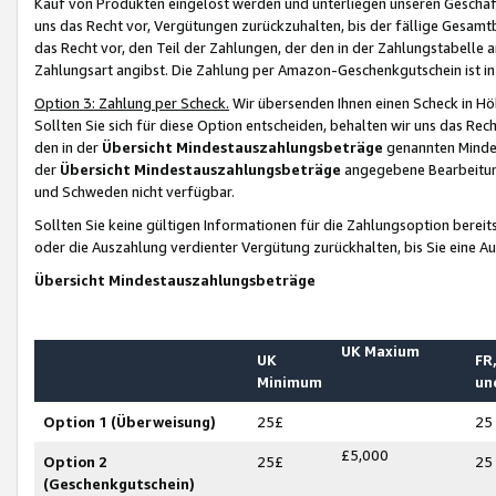
Kauf von Produkten eingelöst werden und unterliegen unseren Geschäf
uns das Recht vor, Vergütungen zurückzuhalten, bis der fällige Gesamt
das Recht vor, den Teil der Zahlungen, der den in der Zahlungstabelle 
Zahlungsart angibst. Die Zahlung per Amazon-Geschenkgutschein ist in
Option 3: Zahlung per Scheck.
Wir übersenden Ihnen einen Scheck in Höh
Sollten Sie sich für diese Option entscheiden, behalten wir uns das Rec
den in der
Übersicht Mindestauszahlungsbeträge
genannten Mindest
der
Übersicht Mindestauszahlungsbeträge
angegebene Bearbeitung
und Schweden nicht verfügbar.
Sollten Sie keine gültigen Informationen für die Zahlungsoption bereit
oder die Auszahlung verdienter Vergütung zurückhalten, bis Sie eine A
Übersicht Mindestauszahlungsbeträge
UK Maxium
UK
FR,
Minimum
un
Option 1 (Überweisung)
25£
25
£5,000
Option 2
25£
25
(Geschenkgutschein)