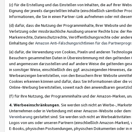
(c) für die Erstellung und das Einstellen von Inhalten, die auf Ihrer We
Eignung der jeweils dargestellten Inhalte (einschließlich sämtlicher 
Informationen, die Sie in einen Partner-Link aufnehmen oder mit diese
(d) dafür, dass die Nutzung der Programminhalte, Ihrer Website und des 
Verletzung oder missbräuchliche Ausübung unserer Rechte bzw. der Recht
Markenrechte, Datenschutzrechte, Veröffentlichungsrechte oder anderer
Einhaltung der
Amazon Anti-Fälschungsrichtlinien für das Partnerpro
(e) dafür, die Verwendung von Cookies, Pixeln und anderen Technologien
Besuchern gesammelten Daten in Übereinstimmung mit den geltenden Ge
und angemessen darzustellen und auf andere Weise die geltenden geset
in sonstiger Weise, einschließlich des ggf. anzuzeigenden Hinweises, d
Werbeanzeigen bereitstellen, von den Besuchern Ihrer Website unmitte
Cookies erkennen können und dafür, dass Sie Informationen über die v
Online-Werbung bereitstellen, soweit nach den anwendbaren gesetzlic
(f) für Ihre Nutzung, der Programminhalte und der Amazon-Marken, u
4. Werbeeinschränkungen.
Sie werden sich nicht an Werbe-, Market
Unternehmen oder in Verbindung mit einer Amazon-Website oder dem Pa
Vereinbarung
gestattet sind. Sie werden sich nicht an Werbeaktivitäten
Logos von uns oder unseren Partnern (einschließlich Amazon-Marken), 
E-Books, physischen Postsendungen, physischen Dokumenten oder in 