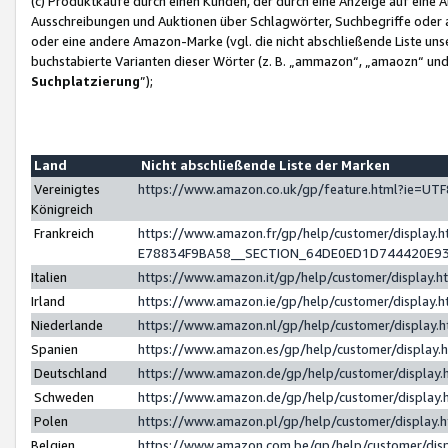
(c) Produktkäufe durch einen Kunden, der durch eine Anzeige auf eine 
Ausschreibungen und Auktionen über Schlagwörter, Suchbegriffe oder 
oder eine andere Amazon-Marke (vgl. die nicht abschließende Liste un
buchstabierte Varianten dieser Wörter (z. B. „ammazon“, „amaozn“ und „
Suchplatzierung
”);
Land
Nicht abschließende Liste der Marken
Vereinigtes
https://www.amazon.co.uk/gp/feature.html?ie=U
Königreich
Frankreich
https://www.amazon.fr/gp/help/customer/displa
E78834F9BA58__SECTION_64DE0ED1D744420E9
Italien
https://www.amazon.it/gp/help/customer/display
Irland
https://www.amazon.ie/gp/help/customer/displa
Niederlande
https://www.amazon.nl/gp/help/customer/display
Spanien
https://www.amazon.es/gp/help/customer/display
Deutschland
https://www.amazon.de/gp/help/customer/displa
Schweden
https://www.amazon.de/gp/help/customer/displa
Polen
https://www.amazon.pl/gp/help/customer/display
Belgien
https://www.amazon.com.be/gp/help/customer/d