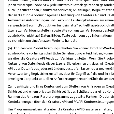
jeden Musterquellcode bzw. jede Musterbibliothek geltenden gesonder
auch Spezifikationen, Benutzerhandbücher, Anleitungen, Begleitmaterial
denen die für die ordnungsgemäße Nutzung von Creators API und PA A
technischen Anforderungen und Test- und Leistungskriterien (zusammen
verwendete Begriff „Produktwerbungsinhalte“ schließt ausdrücklich al
Lizenz zur Verfügung stellen, sowie alle von uns zur Verfügung gestel
ausdrücklich nicht auf Daten, Bilder, Texte oder sonstige Informatione
es sich nicht um eine Amazon-Website handelt.
(b) Abrufen von Produktwerbungsinhalten. Sie können Produkt-Werbein
ausdrückliche vorherige schriftliche Genehmigung erteilt haben, könn
wir über die Creators API Feeds zur Verfügung stellen. Wenn Sie Produk
Nutzung von Datenfeeds dieser Lizenz. Sie erkennen an, dass wir Creat
API oder Datenfeeds jederzeit ändern, auslaufen lassen oder neu veröffe
Verantwortung liegt, sicherzustellen, dass Ihr Zugriff auf die und Ihr
jeweiligen Zeitpunkt aktuellen Anforderungen (einschließlich dieser Liz
Zur Identifizierung Ihres Kontos und zum Stellen von Anfragen an Crea
Schlüssel und einem privaten Schlüssel (jedes Schlüsselpaar eine „Kon
Rahmen des Amazon-Partnerprogramms zugeteilte Partner-ID oder ein
Kontokennungen über den Creators API und PA API Kontoerstellungspro
Um Programmwerbeinhalte über die Creators API Dienste zu erhalten, m