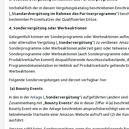
Vorbehaltlich der in diesem Vergütungskatalog beschriebenen Einschr
(„
Standardvergütung im Rahmen des Partnerprogramms
“) besc
bestimmten Prozentsatzes der Qualifizierten Erlöse.
4. Sondervergütung oder Werbeaktionen
Gelegentlich können wir Sonderprogramme oder Werbeaktionen auflegen,
oder alternative Vergütung („
Sondervergütung
”) zu verdienen. Amazo
Sonderprogramme oder Werbeaktionen jederzeit ganz oder teilweise einz
Sonderprogramme oder Werbeaktionen (auch Sonderprogramme oder We
Produktverkäufen kommt) disqualifizierende Ausschlusstatbestände, di
Programmdokumentation im Hinblick auf Produktverkäufe geltende E
Werbeaktionen.
Folgende Sondervergütungen sind derzeit verfügbar:
hier
.
(a) Bounty Events
In den in der
Anlage
(„
Sondervergütung
“) aufgeführten Ländern sind
Zusammenhang mit „
Bounty Events
“ die in dieser Ziffer 4 (a) besch
Bounty Event wie in der Anlage beschrieben anspruchsberechtigt sein mu
teilnehmende Startseite einer Amazon-Website aufruft und (2) der Kun
ausführt.
Amazon zahlt keine Sondervergütung, wenn das zugrundeliegende Boun