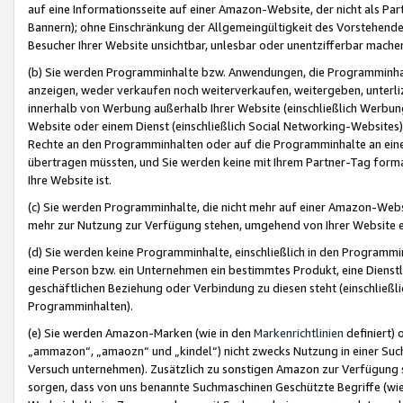
auf eine Informationsseite auf einer Amazon-Website, der nicht als Part
Bannern); ohne Einschränkung der Allgemeingültigkeit des Vorstehende
Besucher Ihrer Website unsichtbar, unlesbar oder unentzifferbar mache
(b) Sie werden Programminhalte bzw. Anwendungen, die Programminhalt
anzeigen, weder verkaufen noch weiterverkaufen, weitergeben, unterli
innerhalb von Werbung außerhalb Ihrer Website (einschließlich Werbun
Website oder einem Dienst (einschließlich Social Networking-Website
Rechte an den Programminhalten oder auf die Programminhalte an eine a
übertragen müssten, und Sie werden keine mit Ihrem Partner-Tag formati
Ihre Website ist.
(c) Sie werden Programminhalte, die nicht mehr auf einer Amazon-Websit
mehr zur Nutzung zur Verfügung stehen, umgehend von Ihrer Website e
(d) Sie werden keine Programminhalte, einschließlich in den Programmin
eine Person bzw. ein Unternehmen ein bestimmtes Produkt, eine Dienstle
geschäftlichen Beziehung oder Verbindung zu diesen steht (einschließli
Programminhalten).
(e) Sie werden Amazon-Marken (wie in den
Markenrichtlinien
definiert) 
„ammazon“, „amaozn“ und „kindel“) nicht zwecks Nutzung in einer Suc
Versuch unternehmen). Zusätzlich zu sonstigen Amazon zur Verfügung 
sorgen, dass von uns benannte Suchmaschinen Geschützte Begriffe (wie 