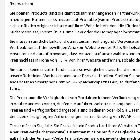
überwachen).
Sie können Produkte (und die damit zusammenhängenden Partner-Links)
hinzufügen. Partner-Links müssen auf Produkte (wie im Produktkatalog de
sich zusätzlich originäre Inhalte auf Ihrer Website befinden, die für 
Suchergebnisse, Events (z. B. Prime Day) oder die Homepages bestimmte
Sie müssen sämtliche Links und damit zusammenhängende Verweise auf z
Werbeaktion auf der jeweiligen Amazon-Website endet. Falls Sie beisp
einstellen und darauf hinweisen, dass Amazon auf ausgewählte Kleidun
Preisnachlass in Höhe von 15 % von Ihrer Website entfernen, sobald di
Sie dürfen keine unzutreffenden, überschwänglichen, täuschenden od
unsere Richtlinien, Werbeaktionen oder Preise aufstellen. Stellen Sie 
angebotenen Smartphone mit 64 GB Speicherkapazität ein, so dürfen S
führt.
Die Preise und die Verfügbarkeit von Produkten können Veränderungen 
Produkte ändern können, dürfen Sie auf Ihrer Website nur Angaben zu P
Preisen und Verfügbarkeit dargestellt sind bedienen oder (b) Sie Daten
der Lizenz festgelegten Anforderungen für die Nutzung von PA API einh
Ferner müssen Sie, falls Sie Preise für ein Produkt auf Ihrer Website in 
einer Preisvergleichsmaschine) zusammen mit Preisen für das gleiche o
außerhalb der Amazon-Website angeboten werden, jeweils den niedrigst