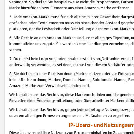
verändern. So dürfen Sie beispielsweise nicht die Proportionen, Farb
Marke hinzufügen bzw. Elemente aus einer Amazon-Marke entfernen.
5. Jede Amazon-Marke muss für sich alleine in ihrer Gesamtheit darge
grafischen oder Textelementen muss ein hinreichender Abstand gegebe
platzieren, der die Lesbarkeit oder Darstellung dieser Amazon-Marke b
6. Alle Rechte an den Amazon-Marken sind unser alleiniges Eigentum, 
kommt alleine uns zugute. Sie werden keine Handlungen vornehmen, 
stehen.
7. Du darfst kein Logo von, oder Inhalte erstellt von,
Drittanbietern au
anderweitig verwenden, es sei denn, du hast von diesem Verkäufer oder
8. Sie dürfen in keiner Rechtsordnung Marken nutzen oder zur Eintragu
keiner Rechtsordnung Marken, Domain-Namen, Subdomain-Namen, Benu
Amazon-Marke zum Verwechseln ähnlich sind.
Wir behalten uns das Recht vor, diese Markenrichtlinien und die gene
Einstellen einer Änderungsmitteilung oder überarbeiteter Markenricht
Wir behalten uns das Recht vor, gegen jede unbefugte Nutzung bzw. jede 
unserem alleinigen Ermessen angemessene Maßnahmen zu ergreifen.
IP-Lizenz- und Nutzungsan
Diese Lizenz regelt Ihre Nutzung von Programminhalten im Zusammen