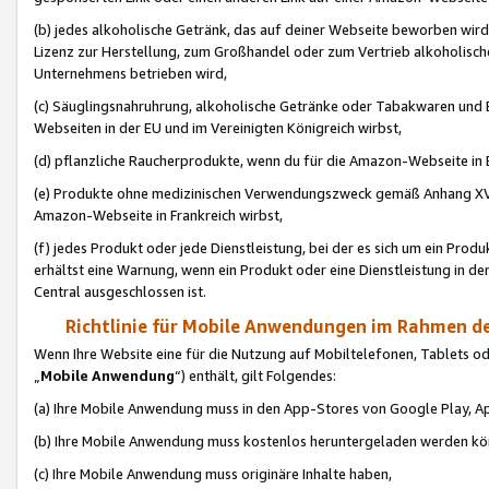
(b) jedes alkoholische Getränk, das auf deiner Webseite beworben wird
Lizenz zur Herstellung, zum Großhandel oder zum Vertrieb alkoholisch
Unternehmens betrieben wird,
(c) Säuglingsnahruhrung, alkoholische Getränke oder Tabakwaren und E
Webseiten in der EU und im Vereinigten Königreich wirbst,
(d) pflanzliche Raucherprodukte, wenn du für die Amazon-Webseite in B
(e) Produkte ohne medizinischen Verwendungszweck gemäß Anhang XVI 
Amazon-Webseite in Frankreich wirbst,
(f) jedes Produkt oder jede Dienstleistung, bei der es sich um ein Prod
erhältst eine Warnung, wenn ein Produkt oder eine Dienstleistung in de
Central ausgeschlossen ist.
Richtlinie für Mobile Anwendungen im Rahmen de
Wenn Ihre Website eine für die Nutzung auf Mobiltelefonen, Tablets 
„
Mobile Anwendung
“) enthält, gilt Folgendes:
(a) Ihre Mobile Anwendung muss in den App-Stores von Google Play, A
(b) Ihre Mobile Anwendung muss kostenlos heruntergeladen werden könn
(c) Ihre Mobile Anwendung muss originäre Inhalte haben,