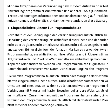
Mit dem Akzeptieren der Vereinbarung bzw. mit dem Aufrufen oder Nutz
Anwendungsprogrammierschnittstellen und anderer Tools (zusammen die
Texten und sonstigen Informationen und Inhalten in Bezug auf Produkte
nutzen können, erklären Sie sich damit einverstanden, an diese Lizenz 
1. Eingeschränkte Lizenz für Programminhalte
Vorbehaltlich der Bedingungen der Vereinbarung und ausschließlich z
Einhaltung der Vereinbarung (einschließlich dieser Lizenz und der ande
nicht übertragbare, nicht unterlizenzierbare, nicht exklusive, gebühren
anzuzeigen; (b) nur diejenigen der Amazon-Marken zu verwenden (wie in 
Programminhalte, ausschließlich auf Ihrer Website und in Übereinstimmu
API, Datenfeeds und Produkt-Werbeinhalte ausschließlich gemäß den Spe
Kopieren oder andere Verwenden von Programminhalten zugunsten Dri
Sammeln und Extrahieren von Daten. Zur Klarstellung: Zu den Program
Sie werden Programminhalte ausschließlich nach Maßgabe der Besti
hiermit eingeräumten Lizenz nutzen. Unbeschadet des Vorstehenden we
Umsätze auf eine Amazon-Website zu leiten, und werden Programminhal
Verbindung mit Programminhalten Besucher auf andere Websites als ein
unmittelbarem Zusammenhang mit den Programminhalten stehen, Links z
Nutzung der Programminhalte ausschließlich mit der betreffenden Pr
nicht mit einer anderen Webpage verlinken.