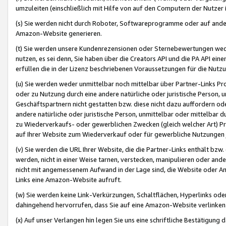
umzuleiten (einschließlich mit Hilfe von auf den Computern der Nutzer i
(s) Sie werden nicht durch Roboter, Softwareprogramme oder auf andere
Amazon-Website generieren.
(t) Sie werden unsere Kundenrezensionen oder Sternebewertungen wed
nutzen, es sei denn, Sie haben über die Creators API und die PA API e
erfüllen die in der Lizenz beschriebenen Voraussetzungen für die Nutzu
(u) Sie werden weder unmittelbar noch mittelbar über Partner-Links P
oder zu Nutzung durch eine andere natürliche oder juristische Person,
Geschäftspartnern nicht gestatten bzw. diese nicht dazu auffordern od
andere natürliche oder juristische Person, unmittelbar oder mittelbar
zu Wiederverkaufs- oder gewerblichen Zwecken (gleich welcher Art) 
auf Ihrer Website zum Wiederverkauf oder für gewerbliche Nutzungen 
(v) Sie werden die URL Ihrer Website, die die Partner-Links enthält b
werden, nicht in einer Weise tarnen, verstecken, manipulieren oder and
nicht mit angemessenem Aufwand in der Lage sind, die Website oder A
Links eine Amazon-Website aufruft.
(w) Sie werden keine Link-Verkürzungen, Schaltflächen, Hyperlinks ode
dahingehend hervorrufen, dass Sie auf eine Amazon-Website verlinken
(x) Auf unser Verlangen hin legen Sie uns eine schriftliche Bestätigung