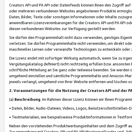
Creators API und PA API oder Datenfeeds können Ihnen den Zugriff auf D
oder mehreren verbundenen Websites angebotenen Produkte ermögliche
Daten, Bilder, Texte oder sonstigen Informationen oder Inhalte zuzugre
anwendbaren Lizenzvereinbarungen für die Creators API und PA API od
diesen verbundenen Websites zur Verfügung gestellt werden.
Sie dürfen den Programminhalt nicht dazu verwenden, geistiges Eigent
verletzen. Sie dürfen Programminhalte nicht verwenden, um direkt ode
maschinelles Lernen oder verwandte Technologien zu entwickeln oder zu
Die Lizenz endet mit sofortiger Wirkung automatisch, wenn Sie zu irg
Vergütungskatalog definiert) nicht rechtzeitig erfüllen bzw. ansonsten
schriftliche Mitteilung an Sie ganz oder teilweise beenden. Sie werden
umgehend einstellen und sämtliche Programminhalte und Amazon-Marke
jeweils verlangt, umgehend von Ihrer Website entfernen und löschen od
2. Voraussetzungen für die Nutzung der Creators API und der P
(a)
Beschreibung
. Im Rahmen dieser Lizenz können wir Ihnen Programmi
• Daten, Bilder, Audio-Dateien, Videos, Logos, Benutzerschnittstellen-
• Textmaterialien, wie beispielsweise Produktinformationen in Textfor
Neben den vorstehenden Produktwerbungsinhalten und dem Zugriff auf 
Zusammenhang mit Creators API und PA API Musterquellcodes und -bibli