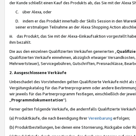
der Kunde schließt einen Kauf des Produkts ab, das Sie mit der Alexa 
C. über Alexa, oder
D. indem er das Produkt innerhalb der Skills Session in den Waren
seiner erstmaligen Teilnahme an der Alexa Shopping Action abschlie
iii. das Produkt, das Sie mit der Alexa-Einkaufsaktion vorgestellt ha
ihm bezahlt.
Die aus den einzelnen Qualifizierten Verkäufen generierten „
Qualifizi
Qualifizierten Verkäufe einnehmen, abzüglich etwaiger Versandkosten
Mehrwertsteuer), Servicegebühren, Gutschriften, Preisnachlässe, Bear
2. Ausgeschlossene Verkäufe
Unbeschadet des Vorstehenden gelten Qualifizierte Verkäufe nicht als
Vergütungskatalog für das Partnerprogramm oder andere Bestimmungen,
wir jeweils für das Partnerprogramm festlegen, einschließlich der jewe
„
Programmdokumentation
“).
Ferner gelten folgende Verkäufe, die andernfalls Qualifizierte Verkä
(a) Produktkäufe, die nach Beendigung Ihrer
Vereinbarung
erfolgen;
(b) Produktbestellungen, bei denen eine Stornierung, Rückgabe oder R