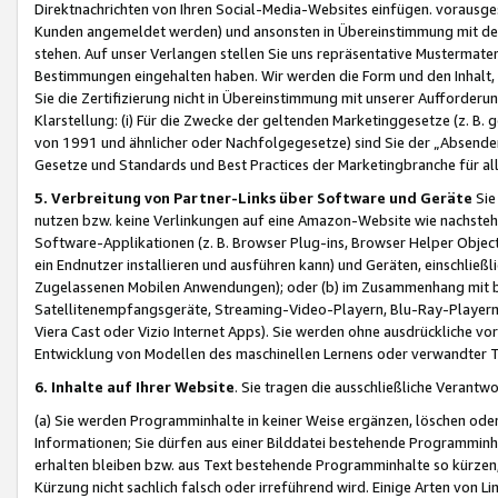
Direktnachrichten von Ihren Social-Media-Websites einfügen. vorausg
Kunden angemeldet werden) und ansonsten in Übereinstimmung mit der
stehen. Auf unser Verlangen stellen Sie uns repräsentative Mustermater
Bestimmungen eingehalten haben. Wir werden die Form und den Inhalt, di
Sie die Zertifizierung nicht in Übereinstimmung mit unserer Aufforderu
Klarstellung: (i) Für die Zwecke der geltenden Marketinggesetze (z. 
von 1991 und ähnlicher oder Nachfolgegesetze) sind Sie der „Absender“ j
Gesetze und Standards und Best Practices der Marketingbranche für 
5. Verbreitung von Partner-Links über Software und Geräte
Sie
nutzen bzw. keine Verlinkungen auf eine Amazon-Website wie nachsteh
Software-Applikationen (z. B. Browser Plug-ins, Browser Helper Objec
ein Endnutzer installieren und ausführen kann) und Geräten, einschlie
Zugelassenen Mobilen Anwendungen); oder (b) im Zusammenhang mit bzw.
Satellitenempfangsgeräte, Streaming-Video-Playern, Blu-Ray-Playern 
Viera Cast oder Vizio Internet Apps). Sie werden ohne ausdrückliche v
Entwicklung von Modellen des maschinellen Lernens oder verwandter 
6. Inhalte auf Ihrer Website
. Sie tragen die ausschließliche Verantwo
(a) Sie werden Programminhalte in keiner Weise ergänzen, löschen oder
Informationen; Sie dürfen aus einer Bilddatei bestehende Programminhal
erhalten bleiben bzw. aus Text bestehende Programminhalte so kürzen, 
Kürzung nicht sachlich falsch oder irreführend wird. Einige Arten von L