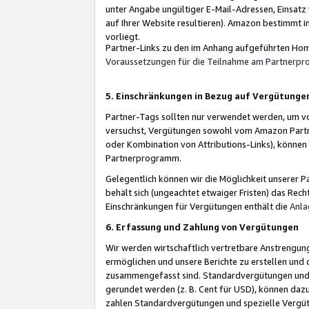
unter Angabe ungültiger E-Mail-Adressen, Einsatz
auf Ihrer Website resultieren). Amazon bestimmt i
vorliegt.
Partner-Links zu den im Anhang aufgeführten Hom
Voraussetzungen für die Teilnahme am Partnerp
5. Einschränkungen in Bezug auf Vergütunge
Partner-Tags sollten nur verwendet werden, um von 
versuchst, Vergütungen sowohl vom Amazon Partn
oder Kombination von Attributions-Links), könne
Partnerprogramm.
Gelegentlich können wir die Möglichkeit unsere
behält sich (ungeachtet etwaiger Fristen) das Rec
Einschränkungen für Vergütungen enthält die
Anla
6. Erfassung und Zahlung von Vergütungen
Wir werden wirtschaftlich vertretbare Anstrengu
ermöglichen und unsere Berichte zu erstellen und 
zusammengefasst sind. Standardvergütungen und s
gerundet werden (z. B. Cent für USD), können dazu
zahlen Standardvergütungen und spezielle Vergüt