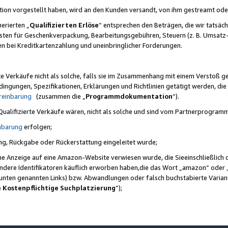
ktion vorgestellt haben, wird an den Kunden versandt, von ihm gestreamt od
erierten „
Qualifizierten Erlöse
“ entsprechen den Beträgen, die wir tatsäch
sten für Geschenkverpackung, Bearbeitungsgebühren, Steuern (z. B. Umsatz-
en bei Kreditkartenzahlung und uneinbringlicher Forderungen.
e Verkäufe nicht als solche, falls sie im Zusammenhang mit einem Verstoß 
ungen, Spezifikationen, Erklärungen und Richtlinien getätigt werden, die 
reinbarung
(zusammen die „
Programmdokumentation
“).
 Qualifizierte Verkäufe wären, nicht als solche und sind vom Partnerprogra
nbarung
erfolgen;
ung, Rückgabe oder Rückerstattung eingeleitet wurde;
ine Anzeige auf eine Amazon-Website verwiesen wurde, die Sieeinschließlich
ndere Identifikatoren käuflich erworben haben,die das Wort „amazon“ oder 
e unten genannten Links) bzw. Abwandlungen oder falsch buchstabierte Varia
e Kostenpflichtige Suchplatzierung
”);