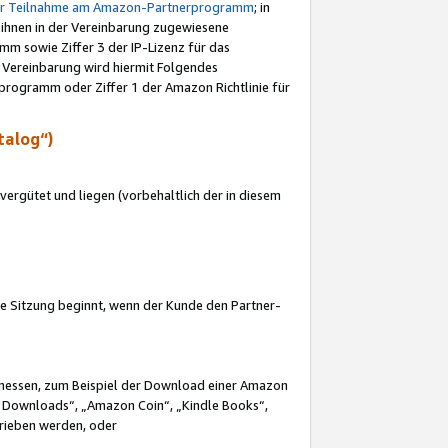
ur Teilnahme am Amazon-Partnerprogramm
; in
 ihnen in der Vereinbarung zugewiesene
m sowie Ziffer 3 der IP-Lizenz für das
 Vereinbarung wird hiermit Folgendes
programm oder Ziffer 1 der Amazon Richtlinie für
talog“)
ergütet und liegen (vorbehaltlich der in diesem
i die Sitzung beginnt, wenn der Kunde den Partner-
Ermessen, zum Beispiel der Download einer Amazon
 Downloads“, „Amazon Coin“, „Kindle Books“,
trieben werden, oder