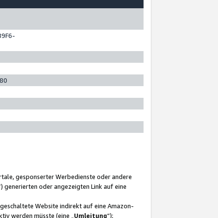
89F6-
280
ortale, gesponserter Werbedienste oder andere
“) generierten oder angezeigten Link auf eine
ngeschaltete Website indirekt auf eine Amazon-
ktiv werden müsste (eine „
Umleitung
“);