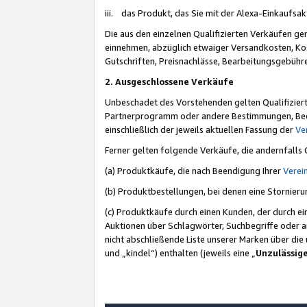
iii. das Produkt, das Sie mit der Alexa-Einkaufsa
Die aus den einzelnen Qualifizierten Verkäufen gen
einnehmen, abzüglich etwaiger Versandkosten, Ko
Gutschriften, Preisnachlässe, Bearbeitungsgebühr
2. Ausgeschlossene Verkäufe
Unbeschadet des Vorstehenden gelten Qualifiziert
Partnerprogramm oder andere Bestimmungen, Beding
einschließlich der jeweils aktuellen Fassung der
Ve
Ferner gelten folgende Verkäufe, die andernfalls
(a) Produktkäufe, die nach Beendigung Ihrer
Verei
(b) Produktbestellungen, bei denen eine Stornier
(c) Produktkäufe durch einen Kunden, der durch e
Auktionen über Schlagwörter, Suchbegriffe oder a
nicht abschließende Liste unserer Marken über di
und „kindel“) enthalten (jeweils eine „
Unzulässig