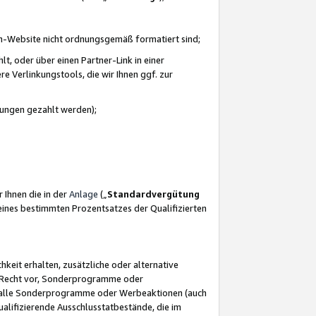
azon-Website nicht ordnungsgemäß formatiert sind;
, oder über einen Partner-Link in einer
e Verlinkungstools, die wir Ihnen ggf. zur
ütungen gezahlt werden);
 Ihnen die in der
Anlage
(„
Standardvergütung
ines bestimmten Prozentsatzes der Qualifizierten
eit erhalten, zusätzliche oder alternative
as Recht vor, Sonderprogramme oder
für alle Sonderprogramme oder Werbeaktionen (auch
lifizierende Ausschlusstatbestände, die im