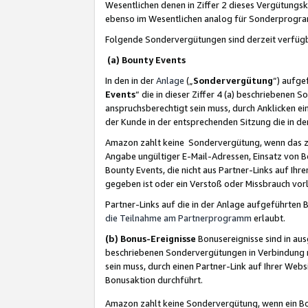
Wesentlichen denen in Ziffer 2 dieses Vergütung
ebenso im Wesentlichen analog für Sonderprogr
Folgende Sondervergütungen sind derzeit verfüg
(a) Bounty Events
In den in der
Anlage
(„
Sondervergütung
“) aufge
Events
“ die in dieser Ziffer 4 (a) beschriebenen 
anspruchsberechtigt sein muss, durch Anklicken ei
der Kunde in der entsprechenden Sitzung die in d
Amazon zahlt keine Sondervergütung, wenn das z
Angabe ungültiger E-Mail-Adressen, Einsatz von B
Bounty Events, die nicht aus Partner-Links auf Ihre
gegeben ist oder ein Verstoß oder Missbrauch vorl
Partner-Links auf die in der Anlage aufgeführte
die Teilnahme am Partnerprogramm
erlaubt.
(b) Bonus-Ereignisse
Bonusereignisse sind in au
beschriebenen Sondervergütungen in Verbindung m
sein muss, durch einen Partner-Link auf Ihrer We
Bonusaktion durchführt.
Amazon zahlt keine Sondervergütung, wenn ein Bon