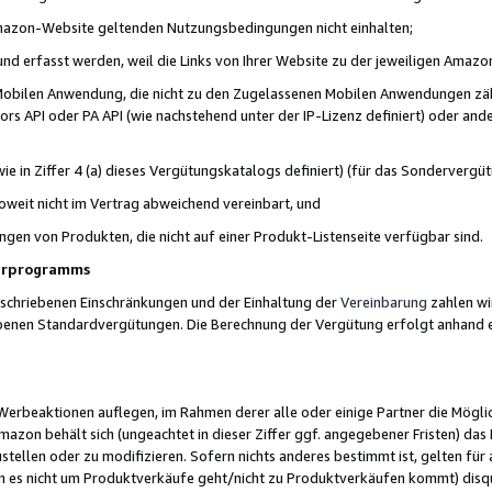
 Amazon-Website geltenden Nutzungsbedingungen nicht einhalten;
t und erfasst werden, weil die Links von Ihrer Website zu der jeweiligen Am
 Mobilen Anwendung, die nicht zu den Zugelassenen Mobilen Anwendungen zählt
s API oder PA API (wie nachstehend unter der IP-Lizenz definiert) oder ander
ie in Ziffer 4 (a) dieses Vergütungskatalogs definiert) (für das Sonderverg
weit nicht im Vertrag abweichend vereinbart, und
ngen von Produkten, die nicht auf einer Produkt-Listenseite verfügbar sind.
nerprogramms
eschriebenen Einschränkungen und der Einhaltung der
Vereinbarung
zahlen wir
ebenen Standardvergütungen. Die Berechnung der Vergütung erfolgt anhand e
beaktionen auflegen, im Rahmen derer alle oder einige Partner die Möglichk
Amazon behält sich (ungeachtet in dieser Ziffer ggf. angegebener Fristen) d
ustellen oder zu modifizieren. Sofern nichts anderes bestimmt ist, gelten 
s nicht um Produktverkäufe geht/nicht zu Produktverkäufen kommt) disqua