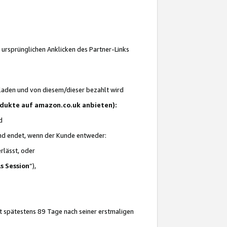
 ursprünglichen Anklicken des Partner-Links
laden und von diesem/dieser bezahlt wird
rodukte auf amazon.co.uk anbieten):
d
 und endet, wenn der Kunde entweder:
erlässt, oder
ls Session
“),
t spätestens 89 Tage nach seiner erstmaligen