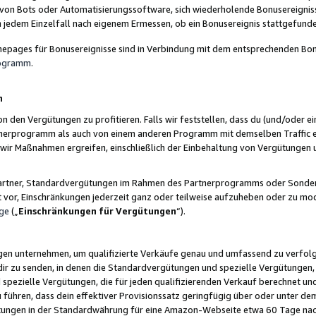
 von Bots oder Automatisierungssoftware, sich wiederholende Bonusereignisse
n jedem Einzelfall nach eigenem Ermessen, ob ein Bonusereignis stattgefund
epages für Bonusereignisse sind in Verbindung mit dem entsprechenden Bonu
rogramm
.
n
den Vergütungen zu profitieren. Falls wir feststellen, dass du (und/oder ein
erprogramm als auch von einem anderen Programm mit demselben Traffic ei
n wir Maßnahmen ergreifen, einschließlich der Einbehaltung von Vergütunge
r Partner, Standardvergütungen im Rahmen des Partnerprogramms oder Sonde
ht vor, Einschränkungen jederzeit ganz oder teilweise aufzuheben oder zu mod
ge
(„
Einschränkungen für Vergütungen
“).
ngen unternehmen, um qualifizierte Verkäufe genau und umfassend zu verfol
dir zu senden, in denen die Standardvergütungen und spezielle Vergütungen, 
pezielle Vergütungen, die für jeden qualifizierenden Verkauf berechnet un
 führen, dass dein effektiver Provisionssatz geringfügig über oder unter dem
ungen in der Standardwährung für eine Amazon-Webseite etwa 60 Tage nach