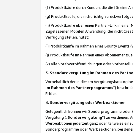
(f) Produktkäufe durch Kunden, die die für eine
(g) Produktkäufe, die nicht richtig zurückverfolg
(h) Produktkäufe über einen Partner-Link in einer
Zugelassenen Mobilen Anwendung, der nicht Creator
Verfügung stellen, nutzt;
(i) Produktkäufe im Rahmen eines Bounty Events (w
(j) Produktkäufe im Rahmen eines Abonnements, so
(k) alle Vorabveröffentlichungen oder Vorbestellu
3. Standardvergütung im Rahmen des Part
Vorbehaltlich der in diesem Vergütungskatalog b
im Rahmen des Partnerprogramms
“) beschri
Erlöse.
4. Sondervergütung oder Werbeaktionen
Gelegentlich können wir Sonderprogramme oder Wer
Vergütung („
Sondervergütung
”) zu verdienen. 
Werbeaktionen jederzeit ganz oder teilweise einz
Sonderprogramme oder Werbeaktionen, bei denen e