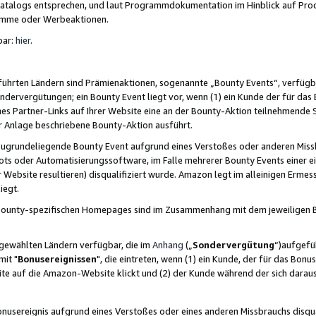
skatalogs entsprechen, und laut Programmdokumentation im Hinblick auf Pr
amme oder Werbeaktionen.
bar:
hier
.
führten Ländern sind Prämienaktionen, sogenannte „Bounty Events“, verfügb
Sondervergütungen; ein Bounty Event liegt vor, wenn (1) ein Kunde der für da
nes Partner-Links auf Ihrer Website eine an der Bounty-Aktion teilnehmende 
er Anlage beschriebene Bounty-Aktion ausführt.
ugrundeliegende Bounty Event aufgrund eines Verstoßes oder anderen Miss
ots oder Automatisierungssoftware, im Falle mehrerer Bounty Events einer e
r Website resultieren) disqualifiziert wurde. Amazon legt im alleinigen Ermess
iegt.
n Bounty-spezifischen Homepages sind im Zusammenhang mit dem jeweiligen
sgewählten Ländern verfügbar, die im
Anhang
(„
Sondervergütung
“)aufgefüh
it "
Bonusereignissen
", die eintreten, wenn (1) ein Kunde, der für das Bon
bsite auf die Amazon-Website klickt und (2) der Kunde während der sich dar
usereignis aufgrund eines Verstoßes oder eines anderen Missbrauchs disqua