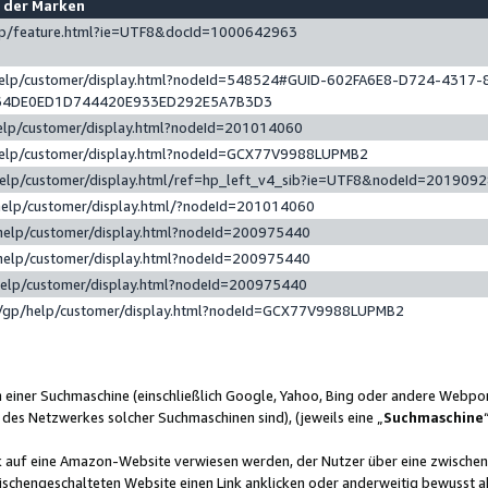
e der Marken
gp/feature.html?ie=UTF8&docId=1000642963
help/customer/display.html?nodeId=548524#GUID-602FA6E8-D724-4317-
64DE0ED1D744420E933ED292E5A7B3D3
elp/customer/display.html?nodeId=201014060
help/customer/display.html?nodeId=GCX77V9988LUPMB2
help/customer/display.html/ref=hp_left_v4_sib?ie=UTF8&nodeId=201909
help/customer/display.html/?nodeId=201014060
help/customer/display.html?nodeId=200975440
help/customer/display.html?nodeId=200975440
help/customer/display.html?nodeId=200975440
/gp/help/customer/display.html?nodeId=GCX77V9988LUPMB2
n einer Suchmaschine (einschließlich Google, Yahoo, Bing oder andere Webp
 des Netzwerkes solcher Suchmaschinen sind), (jeweils eine „
Suchmaschine
nk auf eine Amazon-Website verwiesen werden, der Nutzer über eine zwische
ischengeschalteten Website einen Link anklicken oder anderweitig bewusst a