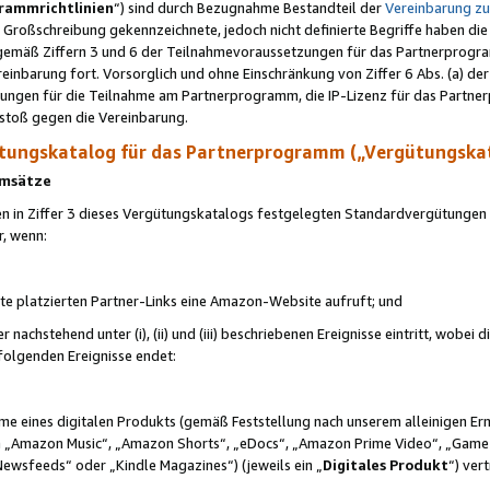
rammrichtlinien
“) sind durch Bezugnahme Bestandteil der
Vereinbarung z
Großschreibung gekennzeichnete, jedoch nicht definierte Begriffe haben die
 gemäß Ziffern 3 und 6 der Teilnahmevoraussetzungen für das Partnerprogram
nbarung fort. Vorsorglich und ohne Einschränkung von Ziffer 6 Abs. (a) der
ungen für die Teilnahme am Partnerprogramm, die IP-Lizenz für das Partner
rstoß gegen die Vereinbarung.
ungskatalog für das Partnerprogramm („Vergütungska
 Umsätze
n in Ziffer 3 dieses Vergütungskatalogs festgelegten Standardvergütungen v
r, wenn:
ite platzierten Partner-Links eine Amazon-Website aufruft; und
r nachstehend unter (i), (ii) und (iii) beschriebenen Ereignisse eintritt, wobe
 folgenden Ereignisse endet:
hme eines digitalen Produkts (gemäß Feststellung nach unserem alleinigen 
 „Amazon Music“, „Amazon Shorts“, „eDocs“, „Amazon Prime Video“, „Game
Newsfeeds“ oder „Kindle Magazines“) (jeweils ein „
Digitales Produkt
“) ver