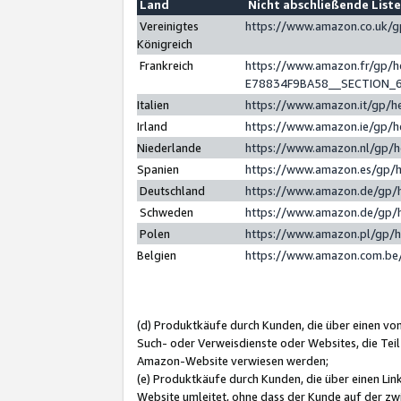
Land
Nicht abschließende List
Vereinigtes
https://www.amazon.co.uk/
Königreich
Frankreich
https://www.amazon.fr/gp/
E78834F9BA58__SECTION_
Italien
https://www.amazon.it/gp/h
Irland
https://www.amazon.ie/gp/
Niederlande
https://www.amazon.nl/gp/
Spanien
https://www.amazon.es/gp/
Deutschland
https://www.amazon.de/gp/
Schweden
https://www.amazon.de/gp/
Polen
https://www.amazon.pl/gp/
Belgien
https://www.amazon.com.be
(d) Produktkäufe durch Kunden, die über einen vo
Such- oder Verweisdienste oder Websites, die Teil
Amazon-Website verwiesen werden;
(e) Produktkäufe durch Kunden, die über einen Li
Website umleitet, ohne dass der Kunde auf der zw