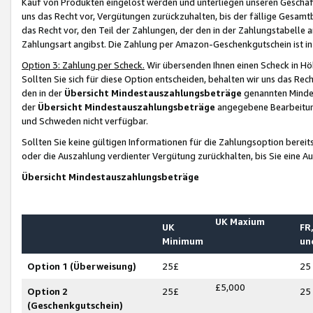
Kauf von Produkten eingelöst werden und unterliegen unseren Geschäf
uns das Recht vor, Vergütungen zurückzuhalten, bis der fällige Gesamt
das Recht vor, den Teil der Zahlungen, der den in der Zahlungstabelle 
Zahlungsart angibst. Die Zahlung per Amazon-Geschenkgutschein ist in
Option 3: Zahlung per Scheck.
Wir übersenden Ihnen einen Scheck in Höh
Sollten Sie sich für diese Option entscheiden, behalten wir uns das Rec
den in der
Übersicht Mindestauszahlungsbeträge
genannten Mindest
der
Übersicht Mindestauszahlungsbeträge
angegebene Bearbeitung
und Schweden nicht verfügbar.
Sollten Sie keine gültigen Informationen für die Zahlungsoption bereit
oder die Auszahlung verdienter Vergütung zurückhalten, bis Sie eine A
Übersicht Mindestauszahlungsbeträge
UK Maxium
UK
FR,
Minimum
un
Option 1 (Überweisung)
25£
25
£5,000
Option 2
25£
25
(Geschenkgutschein)