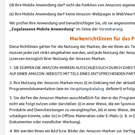
(d) Ihre Mobile Anwendung darf nicht die Funktion von Amazons eige
(e) Ihre Mobile Anwendung darf keine Amazon-Webpages in WebView 
Wir prüfen Ihre Anwendung und benachrichtigen Sie, ob sie angenomm
„
Zugelassene Mobile Anwendung
“ im Sinne der
Vereinbarung
.
Markenrichtlinien für das 
Diese Richtlinien gelten für die Nutzung der Marken, die wir Ihnen als 
müssen jederzeit strikt eingehalten werden, und jede Nutzung der Ama
Lizenzen bezüglich Ihrer Nutzung der Amazon-Marken.
1. SIE DÜRFEN DIE AMAZON-MARKEN AUSSCHLIESSLICH DURCH DARS
AUF EINER AMAZON-WEBSITE MITTELS EINES ENTSPRECHENDEN PART
2. Ihre Nutzung der Amazon-Marken muss (i) im Einklang mit der aktuells
Programmdokumentation (wie im
Vergütungskatalog
definiert) erfolg
3. Sie dürfen die Amazon-Marken ausschließlich für den in der Progr
nicht wie folgt nutzen oder darstellen: (i) in einer Weise, die ein Spo
Produkte und Dienstleistungen zu verunglimpfen, (iii) in einer Weise
schädigen könnte, oder (iv) in Offline-Materialien oder E-Mails (z. B.
Dokumenten oder mündlicher Werbung).
4. Wir werden Ihnen ein Bild bzw. Bilder der Amazon-Marken zur Verfüg