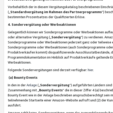
Vorbehaltlich der in diesem Vergütungskatalog beschriebenen Einschr
(„
Standardvergütung im Rahmen des Partnerprogramms
“) besc
bestimmten Prozentsatzes der Qualifizierten Erlöse.
4. Sondervergütung oder Werbeaktionen
Gelegentlich können wir Sonderprogramme oder Werbeaktionen auflegen,
oder alternative Vergütung („
Sondervergütung
”) zu verdienen. Amazo
Sonderprogramme oder Werbeaktionen jederzeit ganz oder teilweise einz
Sonderprogramme oder Werbeaktionen (auch Sonderprogramme oder We
Produktverkäufen kommt) disqualifizierende Ausschlusstatbestände, di
Programmdokumentation im Hinblick auf Produktverkäufe geltende E
Werbeaktionen.
Folgende Sondervergütungen sind derzeit verfügbar:
hier
.
(a) Bounty Events
In den in der
Anlage
(„
Sondervergütung
“) aufgeführten Ländern sind
Zusammenhang mit „
Bounty Events
“ die in dieser Ziffer 4 (a) besch
Bounty Event wie in der Anlage beschrieben anspruchsberechtigt sein mu
teilnehmende Startseite einer Amazon-Website aufruft und (2) der Kun
ausführt.
Amazon zahlt keine Sondervergütung, wenn das zugrundeliegende Boun