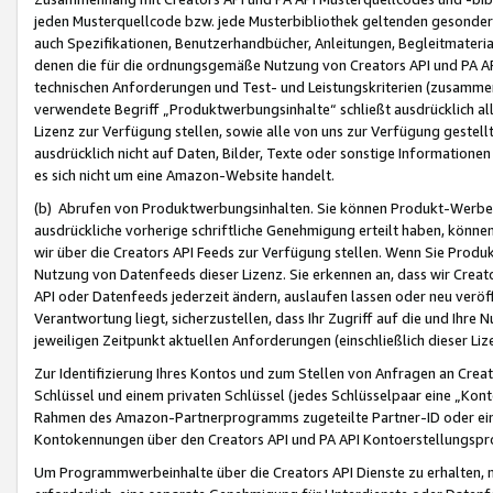
jeden Musterquellcode bzw. jede Musterbibliothek geltenden gesonder
auch Spezifikationen, Benutzerhandbücher, Anleitungen, Begleitmaterial
denen die für die ordnungsgemäße Nutzung von Creators API und PA A
technischen Anforderungen und Test- und Leistungskriterien (zusammen
verwendete Begriff „Produktwerbungsinhalte“ schließt ausdrücklich al
Lizenz zur Verfügung stellen, sowie alle von uns zur Verfügung gestel
ausdrücklich nicht auf Daten, Bilder, Texte oder sonstige Informatione
es sich nicht um eine Amazon-Website handelt.
(b) Abrufen von Produktwerbungsinhalten. Sie können Produkt-Werbein
ausdrückliche vorherige schriftliche Genehmigung erteilt haben, könn
wir über die Creators API Feeds zur Verfügung stellen. Wenn Sie Produk
Nutzung von Datenfeeds dieser Lizenz. Sie erkennen an, dass wir Creat
API oder Datenfeeds jederzeit ändern, auslaufen lassen oder neu veröffe
Verantwortung liegt, sicherzustellen, dass Ihr Zugriff auf die und Ihr
jeweiligen Zeitpunkt aktuellen Anforderungen (einschließlich dieser Liz
Zur Identifizierung Ihres Kontos und zum Stellen von Anfragen an Crea
Schlüssel und einem privaten Schlüssel (jedes Schlüsselpaar eine „Kon
Rahmen des Amazon-Partnerprogramms zugeteilte Partner-ID oder ein
Kontokennungen über den Creators API und PA API Kontoerstellungspro
Um Programmwerbeinhalte über die Creators API Dienste zu erhalten, m