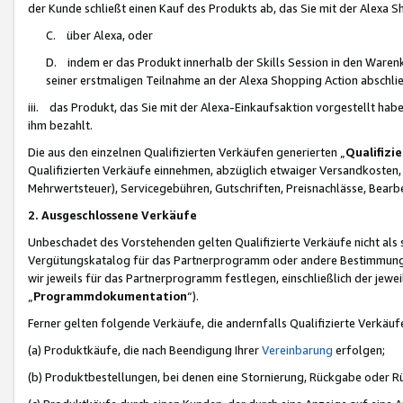
der Kunde schließt einen Kauf des Produkts ab, das Sie mit der Alexa 
C. über Alexa, oder
D. indem er das Produkt innerhalb der Skills Session in den Waren
seiner erstmaligen Teilnahme an der Alexa Shopping Action abschlie
iii. das Produkt, das Sie mit der Alexa-Einkaufsaktion vorgestellt ha
ihm bezahlt.
Die aus den einzelnen Qualifizierten Verkäufen generierten „
Qualifizi
Qualifizierten Verkäufe einnehmen, abzüglich etwaiger Versandkosten
Mehrwertsteuer), Servicegebühren, Gutschriften, Preisnachlässe, Bear
2. Ausgeschlossene Verkäufe
Unbeschadet des Vorstehenden gelten Qualifizierte Verkäufe nicht als
Vergütungskatalog für das Partnerprogramm oder andere Bestimmungen,
wir jeweils für das Partnerprogramm festlegen, einschließlich der jewe
„
Programmdokumentation
“).
Ferner gelten folgende Verkäufe, die andernfalls Qualifizierte Verkä
(a) Produktkäufe, die nach Beendigung Ihrer
Vereinbarung
erfolgen;
(b) Produktbestellungen, bei denen eine Stornierung, Rückgabe oder R