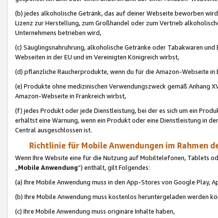
(b) jedes alkoholische Getränk, das auf deiner Webseite beworben wird
Lizenz zur Herstellung, zum Großhandel oder zum Vertrieb alkoholisch
Unternehmens betrieben wird,
(c) Säuglingsnahruhrung, alkoholische Getränke oder Tabakwaren und E
Webseiten in der EU und im Vereinigten Königreich wirbst,
(d) pflanzliche Raucherprodukte, wenn du für die Amazon-Webseite in B
(e) Produkte ohne medizinischen Verwendungszweck gemäß Anhang XVI 
Amazon-Webseite in Frankreich wirbst,
(f) jedes Produkt oder jede Dienstleistung, bei der es sich um ein Prod
erhältst eine Warnung, wenn ein Produkt oder eine Dienstleistung in de
Central ausgeschlossen ist.
Richtlinie für Mobile Anwendungen im Rahmen de
Wenn Ihre Website eine für die Nutzung auf Mobiltelefonen, Tablets 
„
Mobile Anwendung
“) enthält, gilt Folgendes:
(a) Ihre Mobile Anwendung muss in den App-Stores von Google Play, A
(b) Ihre Mobile Anwendung muss kostenlos heruntergeladen werden könn
(c) Ihre Mobile Anwendung muss originäre Inhalte haben,