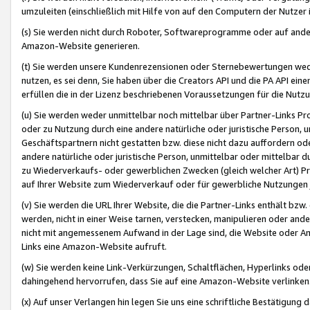
umzuleiten (einschließlich mit Hilfe von auf den Computern der Nutzer i
(s) Sie werden nicht durch Roboter, Softwareprogramme oder auf andere
Amazon-Website generieren.
(t) Sie werden unsere Kundenrezensionen oder Sternebewertungen wed
nutzen, es sei denn, Sie haben über die Creators API und die PA API e
erfüllen die in der Lizenz beschriebenen Voraussetzungen für die Nutzu
(u) Sie werden weder unmittelbar noch mittelbar über Partner-Links P
oder zu Nutzung durch eine andere natürliche oder juristische Person,
Geschäftspartnern nicht gestatten bzw. diese nicht dazu auffordern od
andere natürliche oder juristische Person, unmittelbar oder mittelbar
zu Wiederverkaufs- oder gewerblichen Zwecken (gleich welcher Art) 
auf Ihrer Website zum Wiederverkauf oder für gewerbliche Nutzungen 
(v) Sie werden die URL Ihrer Website, die die Partner-Links enthält b
werden, nicht in einer Weise tarnen, verstecken, manipulieren oder and
nicht mit angemessenem Aufwand in der Lage sind, die Website oder A
Links eine Amazon-Website aufruft.
(w) Sie werden keine Link-Verkürzungen, Schaltflächen, Hyperlinks ode
dahingehend hervorrufen, dass Sie auf eine Amazon-Website verlinken
(x) Auf unser Verlangen hin legen Sie uns eine schriftliche Bestätigung