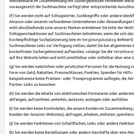
Werbeinhalte im Zusammenhang mit Suchergebnissen verwendet werden,
vorausgesetzt die Suchmaschine verfügt über entsprechende Ausschlu
(f) Sie werden nicht auf Schlagwörter, Suchbegriffe oder andere Ident
Amazon oder unseren verbundenen Unternehmen oder Abwandlungen bzw
nicht abschließende Liste unserer Marken entnehmen Sie bitte der Nich
Schlagwortauktionen auf Suchmaschinen teilnehmen, wenn die sich da
Kostenpflichtige Suchplatzierung (wie im
Vergütungskatalog
definiert
Suchmaschinen Links zur Verfügung stellen, damit Sie bei allgemeinen I
kostenfreien Suchergebnissen) auftauchen, solange Sie die
Vereinbaru
auf Ihre Website leiten und nicht unmittelbar oder mittelbar über eine
(g) Sie werden natürlichen oder juristischen Personen für die Nutzung 
Form von Geld, Rabatten, Preisnachlässen, Punkten, Spenden für Hilfs
beispielsweise keine Prämien- oder Treueprogramme auflegen, die Anrei
Partner-Links zu besuchen.
(h) Sie werden die Inhalte von elektronischen Formularen oder anderem M
abfangen, aufzeichnen, umleiten, auslesen, auslegen oder ausfüllen.
(i) Sie werden keine Kontodaten, die unsere Kunden im Zusammenhang 
Kunden der Amazon-Websites), abfragen, erheben, einholen, speichern,
(j) Sie werden Funktionen von Schaltflächen, Links oder andere Funkti
(k) Sie werden keine Bestellungen oder andere Geschäfte über eine Ama