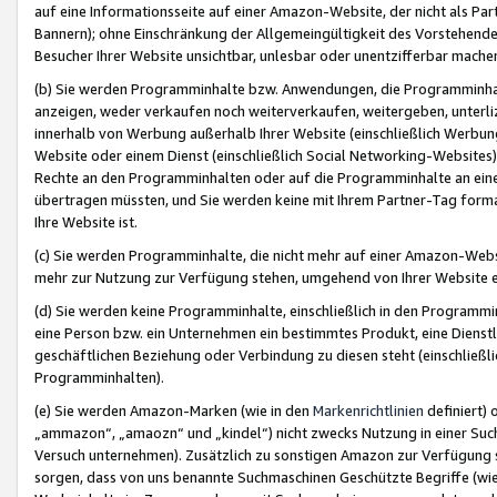
auf eine Informationsseite auf einer Amazon-Website, der nicht als Part
Bannern); ohne Einschränkung der Allgemeingültigkeit des Vorstehende
Besucher Ihrer Website unsichtbar, unlesbar oder unentzifferbar mache
(b) Sie werden Programminhalte bzw. Anwendungen, die Programminhalt
anzeigen, weder verkaufen noch weiterverkaufen, weitergeben, unterli
innerhalb von Werbung außerhalb Ihrer Website (einschließlich Werbun
Website oder einem Dienst (einschließlich Social Networking-Website
Rechte an den Programminhalten oder auf die Programminhalte an eine a
übertragen müssten, und Sie werden keine mit Ihrem Partner-Tag formati
Ihre Website ist.
(c) Sie werden Programminhalte, die nicht mehr auf einer Amazon-Websit
mehr zur Nutzung zur Verfügung stehen, umgehend von Ihrer Website e
(d) Sie werden keine Programminhalte, einschließlich in den Programmin
eine Person bzw. ein Unternehmen ein bestimmtes Produkt, eine Dienstle
geschäftlichen Beziehung oder Verbindung zu diesen steht (einschließli
Programminhalten).
(e) Sie werden Amazon-Marken (wie in den
Markenrichtlinien
definiert) 
„ammazon“, „amaozn“ und „kindel“) nicht zwecks Nutzung in einer Suc
Versuch unternehmen). Zusätzlich zu sonstigen Amazon zur Verfügung 
sorgen, dass von uns benannte Suchmaschinen Geschützte Begriffe (wie 