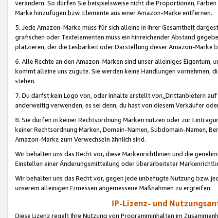
verändern. So dürfen Sie beispielsweise nicht die Proportionen, Farb
Marke hinzufügen bzw. Elemente aus einer Amazon-Marke entfernen.
5. Jede Amazon-Marke muss für sich alleine in ihrer Gesamtheit darge
grafischen oder Textelementen muss ein hinreichender Abstand gegebe
platzieren, der die Lesbarkeit oder Darstellung dieser Amazon-Marke b
6. Alle Rechte an den Amazon-Marken sind unser alleiniges Eigentum, 
kommt alleine uns zugute. Sie werden keine Handlungen vornehmen, 
stehen.
7. Du darfst kein Logo von, oder Inhalte erstellt von,
Drittanbietern au
anderweitig verwenden, es sei denn, du hast von diesem Verkäufer oder
8. Sie dürfen in keiner Rechtsordnung Marken nutzen oder zur Eintragu
keiner Rechtsordnung Marken, Domain-Namen, Subdomain-Namen, Benu
Amazon-Marke zum Verwechseln ähnlich sind.
Wir behalten uns das Recht vor, diese Markenrichtlinien und die gene
Einstellen einer Änderungsmitteilung oder überarbeiteter Markenricht
Wir behalten uns das Recht vor, gegen jede unbefugte Nutzung bzw. jede 
unserem alleinigen Ermessen angemessene Maßnahmen zu ergreifen.
IP-Lizenz- und Nutzungsan
Diese Lizenz regelt Ihre Nutzung von Programminhalten im Zusammen