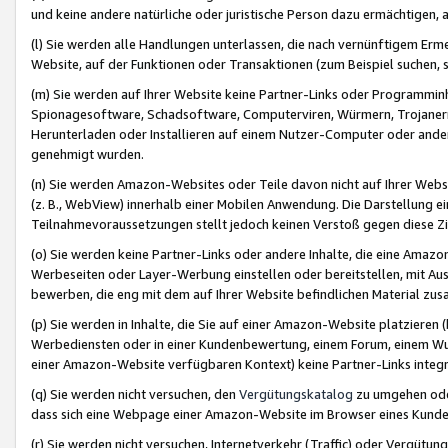
und keine andere natürliche oder juristische Person dazu ermächtigen, a
(l) Sie werden alle Handlungen unterlassen, die nach vernünftigem Erme
Website, auf der Funktionen oder Transaktionen (zum Beispiel suchen, s
(m) Sie werden auf Ihrer Website keine Partner-Links oder Programmin
Spionagesoftware, Schadsoftware, Computerviren, Würmern, Trojaner
Herunterladen oder Installieren auf einem Nutzer-Computer oder ande
genehmigt wurden.
(n) Sie werden Amazon-Websites oder Teile davon nicht auf Ihrer Websi
(z. B., WebView) innerhalb einer Mobilen Anwendung. Die Darstellung ein
Teilnahmevoraussetzungen stellt jedoch keinen Verstoß gegen diese Zif
(o) Sie werden keine Partner-Links oder andere Inhalte, die eine Am
Werbeseiten oder Layer-Werbung einstellen oder bereitstellen, mit Au
bewerben, die eng mit dem auf Ihrer Website befindlichen Material z
(p) Sie werden in Inhalte, die Sie auf einer Amazon-Website platzier
Werbediensten oder in einer Kundenbewertung, einem Forum, einem Wun
einer Amazon-Website verfügbaren Kontext) keine Partner-Links integr
(q) Sie werden nicht versuchen, den
Vergütungskatalog
zu umgehen oder
dass sich eine Webpage einer Amazon-Website im Browser eines Kunden 
(r) Sie werden nicht versuchen, Internetverkehr (Traffic) oder Vergü