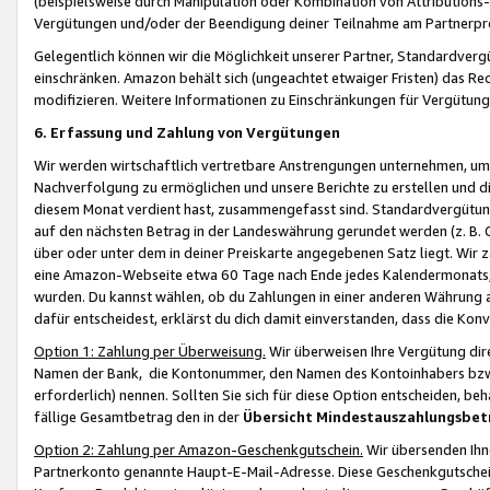
(beispielsweise durch Manipulation oder Kombination von Attributions-
Vergütungen und/oder der Beendigung deiner Teilnahme am Partnerp
Gelegentlich können wir die Möglichkeit unserer Partner, Standardv
einschränken. Amazon behält sich (ungeachtet etwaiger Fristen) das Re
modifizieren. Weitere Informationen zu Einschränkungen für Vergütung
6. Erfassung und Zahlung von Vergütungen
Wir werden wirtschaftlich vertretbare Anstrengungen unternehmen, um 
Nachverfolgung zu ermöglichen und unsere Berichte zu erstellen und di
diesem Monat verdient hast, zusammengefasst sind. Standardvergütung
auf den nächsten Betrag in der Landeswährung gerundet werden (z. B. C
über oder unter dem in deiner Preiskarte angegebenen Satz liegt. Wir
eine Amazon-Webseite etwa 60 Tage nach Ende jedes Kalendermonats, i
wurden. Du kannst wählen, ob du Zahlungen in einer anderen Währung
dafür entscheidest, erklärst du dich damit einverstanden, dass die K
Option 1: Zahlung per Überweisung.
Wir überweisen Ihre Vergütung dir
Namen der Bank, die Kontonummer, den Namen des Kontoinhabers bzw. a
erforderlich) nennen. Sollten Sie sich für diese Option entscheiden, be
fällige Gesamtbetrag den in der
Übersicht Mindestauszahlungsbet
Option 2: Zahlung per Amazon-Geschenkgutschein.
Wir übersenden Ihne
Partnerkonto genannte Haupt-E-Mail-Adresse. Diese Geschenkgutschei