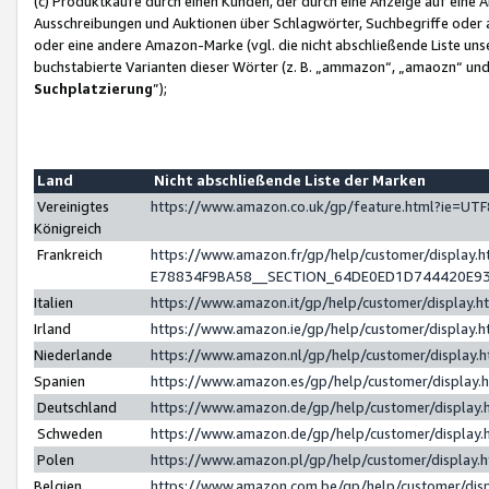
(c) Produktkäufe durch einen Kunden, der durch eine Anzeige auf eine 
Ausschreibungen und Auktionen über Schlagwörter, Suchbegriffe oder 
oder eine andere Amazon-Marke (vgl. die nicht abschließende Liste un
buchstabierte Varianten dieser Wörter (z. B. „ammazon“, „amaozn“ und „
Suchplatzierung
”);
Land
Nicht abschließende Liste der Marken
Vereinigtes
https://www.amazon.co.uk/gp/feature.html?ie=U
Königreich
Frankreich
https://www.amazon.fr/gp/help/customer/displa
E78834F9BA58__SECTION_64DE0ED1D744420E9
Italien
https://www.amazon.it/gp/help/customer/display
Irland
https://www.amazon.ie/gp/help/customer/displa
Niederlande
https://www.amazon.nl/gp/help/customer/display
Spanien
https://www.amazon.es/gp/help/customer/display
Deutschland
https://www.amazon.de/gp/help/customer/displa
Schweden
https://www.amazon.de/gp/help/customer/displa
Polen
https://www.amazon.pl/gp/help/customer/display
Belgien
https://www.amazon.com.be/gp/help/customer/d