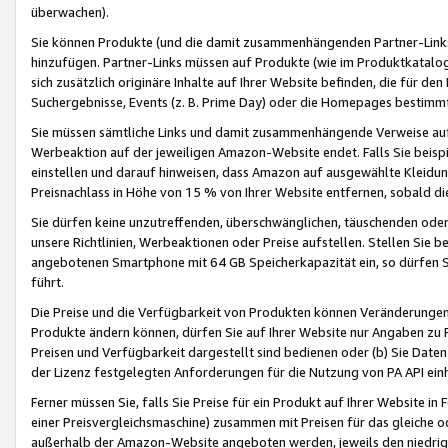
überwachen).
Sie können Produkte (und die damit zusammenhängenden Partner-Links)
hinzufügen. Partner-Links müssen auf Produkte (wie im Produktkatalog de
sich zusätzlich originäre Inhalte auf Ihrer Website befinden, die für 
Suchergebnisse, Events (z. B. Prime Day) oder die Homepages bestimmte
Sie müssen sämtliche Links und damit zusammenhängende Verweise auf z
Werbeaktion auf der jeweiligen Amazon-Website endet. Falls Sie beisp
einstellen und darauf hinweisen, dass Amazon auf ausgewählte Kleidun
Preisnachlass in Höhe von 15 % von Ihrer Website entfernen, sobald di
Sie dürfen keine unzutreffenden, überschwänglichen, täuschenden od
unsere Richtlinien, Werbeaktionen oder Preise aufstellen. Stellen Sie 
angebotenen Smartphone mit 64 GB Speicherkapazität ein, so dürfen S
führt.
Die Preise und die Verfügbarkeit von Produkten können Veränderungen 
Produkte ändern können, dürfen Sie auf Ihrer Website nur Angaben zu P
Preisen und Verfügbarkeit dargestellt sind bedienen oder (b) Sie Daten
der Lizenz festgelegten Anforderungen für die Nutzung von PA API einh
Ferner müssen Sie, falls Sie Preise für ein Produkt auf Ihrer Website in 
einer Preisvergleichsmaschine) zusammen mit Preisen für das gleiche o
außerhalb der Amazon-Website angeboten werden, jeweils den niedrigst