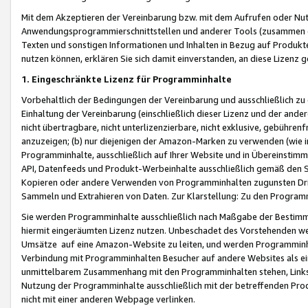
Mit dem Akzeptieren der Vereinbarung bzw. mit dem Aufrufen oder Nutz
Anwendungsprogrammierschnittstellen und anderer Tools (zusammen die
Texten und sonstigen Informationen und Inhalten in Bezug auf Produkte
nutzen können, erklären Sie sich damit einverstanden, an diese Lizenz 
1. Eingeschränkte Lizenz für Programminhalte
Vorbehaltlich der Bedingungen der Vereinbarung und ausschließlich z
Einhaltung der Vereinbarung (einschließlich dieser Lizenz und der ande
nicht übertragbare, nicht unterlizenzierbare, nicht exklusive, gebühren
anzuzeigen; (b) nur diejenigen der Amazon-Marken zu verwenden (wie in 
Programminhalte, ausschließlich auf Ihrer Website und in Übereinstimmu
API, Datenfeeds und Produkt-Werbeinhalte ausschließlich gemäß den Spe
Kopieren oder andere Verwenden von Programminhalten zugunsten Dri
Sammeln und Extrahieren von Daten. Zur Klarstellung: Zu den Program
Sie werden Programminhalte ausschließlich nach Maßgabe der Besti
hiermit eingeräumten Lizenz nutzen. Unbeschadet des Vorstehenden we
Umsätze auf eine Amazon-Website zu leiten, und werden Programminhal
Verbindung mit Programminhalten Besucher auf andere Websites als ein
unmittelbarem Zusammenhang mit den Programminhalten stehen, Links z
Nutzung der Programminhalte ausschließlich mit der betreffenden Pr
nicht mit einer anderen Webpage verlinken.