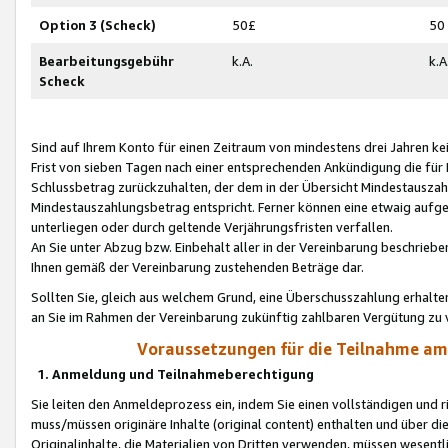
Option 3 (Scheck)
50£
50
Bearbeitungsgebühr
k.A.
k.A
Scheck
Sind auf Ihrem Konto für einen Zeitraum von mindestens drei Jahren kein
Frist von sieben Tagen nach einer entsprechenden Ankündigung die für
Schlussbetrag zurückzuhalten, der dem in der Übersicht Mindestausz
Mindestauszahlungsbetrag entspricht. Ferner können eine etwaig aufg
unterliegen oder durch geltende Verjährungsfristen verfallen.
An Sie unter Abzug bzw. Einbehalt aller in der Vereinbarung beschrieb
Ihnen gemäß der Vereinbarung zustehenden Beträge dar.
Sollten Sie, gleich aus welchem Grund, eine Überschusszahlung erhalte
an Sie im Rahmen der Vereinbarung zukünftig zahlbaren Vergütung zu 
Voraussetzungen für die Teilnahme a
1. Anmeldung und Teilnahmeberechtigung
Sie leiten den Anmeldeprozess ein, indem Sie einen vollständigen und 
muss/müssen originäre Inhalte (original content) enthalten und über d
Originalinhalte, die Materialien von Dritten verwenden, müssen wese