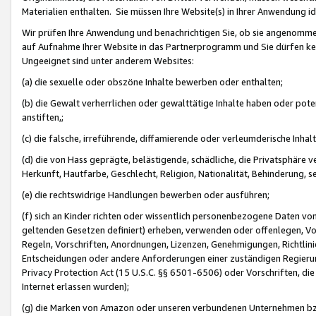
Materialien enthalten. Sie müssen Ihre Website(s) in Ihrer Anwendung ide
Wir prüfen Ihre Anwendung und benachrichtigen Sie, ob sie angenommen
auf Aufnahme Ihrer Website in das Partnerprogramm und Sie dürfen kei
Ungeeignet sind unter anderem Websites:
(a) die sexuelle oder obszöne Inhalte bewerben oder enthalten;
(b) die Gewalt verherrlichen oder gewalttätige Inhalte haben oder pot
anstiften,;
(c) die falsche, irreführende, diffamierende oder verleumderische Inha
(d) die von Hass geprägte, belästigende, schädliche, die Privatsphäre v
Herkunft, Hautfarbe, Geschlecht, Religion, Nationalität, Behinderung, 
(e) die rechtswidrige Handlungen bewerben oder ausführen;
(f) sich an Kinder richten oder wissentlich personenbezogene Daten vo
geltenden Gesetzen definiert) erheben, verwenden oder offenlegen, Vo
Regeln, Vorschriften, Anordnungen, Lizenzen, Genehmigungen, Richtlini
Entscheidungen oder andere Anforderungen einer zuständigen Regierung
Privacy Protection Act (15 U.S.C. §§ 6501-6506) oder Vorschriften, di
Internet erlassen wurden);
(g) die Marken von Amazon oder unseren verbundenen Unternehmen b