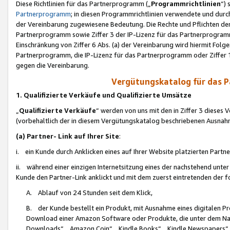
Diese Richtlinien für das Partnerprogramm („
Programmrichtlinien
“)
Partnerprogramm
; in diesen Programmrichtlinien verwendete und durch
der Vereinbarung zugewiesene Bedeutung. Die Rechte und Pflichten de
Partnerprogramm sowie Ziffer 3 der IP-Lizenz für das Partnerprogram
Einschränkung von Ziffer 6 Abs. (a) der Vereinbarung wird hiermit Fol
Partnerprogramm, die IP-Lizenz für das Partnerprogramm oder Ziffer 1
gegen die Vereinbarung.
Vergütungskatalog für das 
1. Qualifizierte Verkäufe und Qualifizierte Umsätze
„
Qualifizierte Verkäufe
“ werden von uns mit den in Ziffer 3 diese
(vorbehaltlich der in diesem Vergütungskatalog beschriebenen Ausnah
(a) Partner- Link auf Ihrer Site
:
i. ein Kunde durch Anklicken eines auf Ihrer Website platzierten Part
ii. während einer einzigen Internetsitzung eines der nachstehend unter (i)
Kunde den Partner-Link anklickt und mit dem zuerst eintretenden der f
A. Ablauf von 24 Stunden seit dem Klick,
B. der Kunde bestellt ein Produkt, mit Ausnahme eines digitalen P
Download einer Amazon Software oder Produkte, die unter dem N
Downloads“, „Amazon Coin“, „Kindle Books“, „Kindle Newspapers“, „