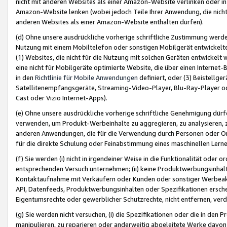
nicht mit anderen Websites als einer Amazon-Website verlinken oder i
Amazon-Website lenken (wobei jedoch Teile Ihrer Anwendung, die nich
anderen Websites als einer Amazon-Website enthalten dürfen).
(d) Ohne unsere ausdrückliche vorherige schriftliche Zustimmung werd
Nutzung mit einem Mobiltelefon oder sonstigen Mobilgerät entwickelt
(1) Websites, die nicht für die Nutzung mit solchen Geräten entwickelt
eine nicht für Mobilgeräte optimierte Website, die über einen Interne
in den
Richtlinie für Mobile Anwendungen
definiert, oder (3) Beistellge
Satellitenempfangsgeräte, Streaming-Video-Player, Blu-Ray-Player ode
Cast oder Vizio Internet-Apps).
(e) Ohne unsere ausdrückliche vorherige schriftliche Genehmigung dürfe
verwenden, um Produkt-Werbeinhalte zu aggregieren, zu analysieren, 
anderen Anwendungen, die für die Verwendung durch Personen oder Or
für die direkte Schulung oder Feinabstimmung eines maschinellen Lern
(f) Sie werden (i) nicht in irgendeiner Weise in die Funktionalität ode
entsprechenden Versuch unternehmen; (ii) keine Produktwerbungsinha
Kontaktaufnahme mit Verkäufern oder Kunden oder sonstiger Werbeaktiv
API, Datenfeeds, Produktwerbungsinhalten oder Spezifikationen erschei
Eigentumsrechte oder gewerblicher Schutzrechte, nicht entfernen, verd
(g) Sie werden nicht versuchen, (i) die Spezifikationen oder die in de
manipulieren, zu reparieren oder anderweitig abgeleitete Werke davon z