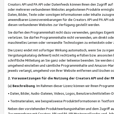
Creators API und PA API oder Datenfeeds können Ihnen den Zugriff auf D
oder mehreren verbundenen Websites angebotenen Produkte ermögliche
Daten, Bilder, Texte oder sonstigen Informationen oder Inhalte zuzugre
anwendbaren Lizenzvereinbarungen für die Creators API und PA API od
diesen verbundenen Websites zur Verfügung gestellt werden.
Sie dürfen den Programminhalt nicht dazu verwenden, geistiges Eigent
verletzen. Sie dürfen Programminhalte nicht verwenden, um direkt ode
maschinelles Lernen oder verwandte Technologien zu entwickeln oder zu
Die Lizenz endet mit sofortiger Wirkung automatisch, wenn Sie zu irg
Vergütungskatalog definiert) nicht rechtzeitig erfüllen bzw. ansonsten
schriftliche Mitteilung an Sie ganz oder teilweise beenden. Sie werden
umgehend einstellen und sämtliche Programminhalte und Amazon-Marke
jeweils verlangt, umgehend von Ihrer Website entfernen und löschen od
2. Voraussetzungen für die Nutzung der Creators API und der P
(a)
Beschreibung
. Im Rahmen dieser Lizenz können wir Ihnen Programmi
• Daten, Bilder, Audio-Dateien, Videos, Logos, Benutzerschnittstellen-
• Textmaterialien, wie beispielsweise Produktinformationen in Textfor
Neben den vorstehenden Produktwerbungsinhalten und dem Zugriff auf 
Zusammenhang mit Creators API und PA API Musterquellcodes und -bibli