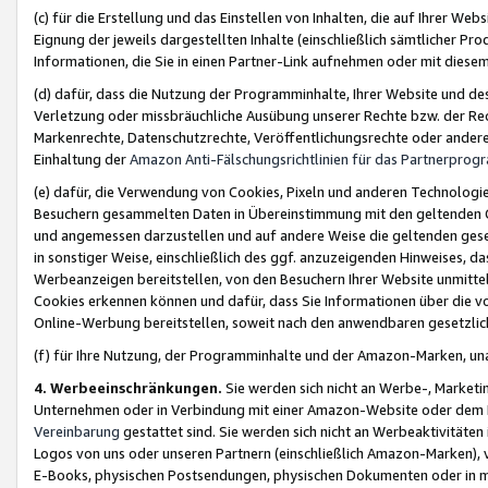
(c) für die Erstellung und das Einstellen von Inhalten, die auf Ihrer We
Eignung der jeweils dargestellten Inhalte (einschließlich sämtlicher 
Informationen, die Sie in einen Partner-Link aufnehmen oder mit diese
(d) dafür, dass die Nutzung der Programminhalte, Ihrer Website und des 
Verletzung oder missbräuchliche Ausübung unserer Rechte bzw. der Recht
Markenrechte, Datenschutzrechte, Veröffentlichungsrechte oder anderer
Einhaltung der
Amazon Anti-Fälschungsrichtlinien für das Partnerpro
(e) dafür, die Verwendung von Cookies, Pixeln und anderen Technologien
Besuchern gesammelten Daten in Übereinstimmung mit den geltenden Ge
und angemessen darzustellen und auf andere Weise die geltenden geset
in sonstiger Weise, einschließlich des ggf. anzuzeigenden Hinweises, d
Werbeanzeigen bereitstellen, von den Besuchern Ihrer Website unmitte
Cookies erkennen können und dafür, dass Sie Informationen über die v
Online-Werbung bereitstellen, soweit nach den anwendbaren gesetzlic
(f) für Ihre Nutzung, der Programminhalte und der Amazon-Marken, u
4. Werbeeinschränkungen.
Sie werden sich nicht an Werbe-, Market
Unternehmen oder in Verbindung mit einer Amazon-Website oder dem Pa
Vereinbarung
gestattet sind. Sie werden sich nicht an Werbeaktivitäten
Logos von uns oder unseren Partnern (einschließlich Amazon-Marken), 
E-Books, physischen Postsendungen, physischen Dokumenten oder in 