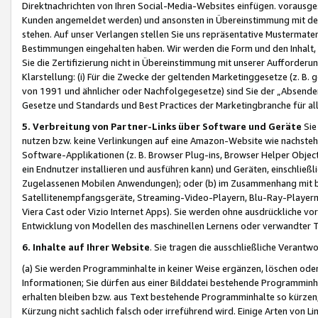
Direktnachrichten von Ihren Social-Media-Websites einfügen. vorausg
Kunden angemeldet werden) und ansonsten in Übereinstimmung mit der
stehen. Auf unser Verlangen stellen Sie uns repräsentative Mustermater
Bestimmungen eingehalten haben. Wir werden die Form und den Inhalt, di
Sie die Zertifizierung nicht in Übereinstimmung mit unserer Aufforderu
Klarstellung: (i) Für die Zwecke der geltenden Marketinggesetze (z. 
von 1991 und ähnlicher oder Nachfolgegesetze) sind Sie der „Absender“ j
Gesetze und Standards und Best Practices der Marketingbranche für 
5. Verbreitung von Partner-Links über Software und Geräte
Sie
nutzen bzw. keine Verlinkungen auf eine Amazon-Website wie nachsteh
Software-Applikationen (z. B. Browser Plug-ins, Browser Helper Objec
ein Endnutzer installieren und ausführen kann) und Geräten, einschlie
Zugelassenen Mobilen Anwendungen); oder (b) im Zusammenhang mit bzw.
Satellitenempfangsgeräte, Streaming-Video-Playern, Blu-Ray-Playern 
Viera Cast oder Vizio Internet Apps). Sie werden ohne ausdrückliche v
Entwicklung von Modellen des maschinellen Lernens oder verwandter 
6. Inhalte auf Ihrer Website
. Sie tragen die ausschließliche Verantwo
(a) Sie werden Programminhalte in keiner Weise ergänzen, löschen oder
Informationen; Sie dürfen aus einer Bilddatei bestehende Programminhal
erhalten bleiben bzw. aus Text bestehende Programminhalte so kürzen, 
Kürzung nicht sachlich falsch oder irreführend wird. Einige Arten von L