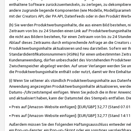
enthaltene Software zurückzuentwickeln, zu zerlegen, zu dekompilier
andere zugrunde liegende Komponenten (wie Modelle, Modellparameter
mit der Creators API, der PA API, Datenfeeds oder in den Produkt Werb
(h) Sie werden Produktwerbungsinhalte, die aus einem Bild bestehen, ni
Zeitraum von bis zu 24 Stunden einen Link auf Produktwerbungsinhalte
die nicht aus Bildern bestehen, für einen Zeitraum von bis zu 24 Stund
Ablauf dieses Zeitraums durch entsprechende Anfrage an die Creators 
Produktwerbungsinhalte aktualisieren und neu darstellen. Sofern wir Ih
Standardidentifikationsnummern (ASINs) für einen unbestimmten Zeitra
Kundenanwendung, dürfen unbeschadet des Vorstehenden Produktwerbu
Zwischenspeicher abgelegt werden. Auf unser Verlangen werden Sie un
die Produktwerbungsinhalte enthält oder nutzt, damit wir Ihre Einhalt
(i) Wenn Sie seltener als stündlich Produktwerbungsinhalte aus Datenfe
Anwendung angezeigten Produktwerbungsinhalte aktualisieren, werden 
Datums-/Uhrzeitstempel einfügen. Wenn Sie jedoch die in Ihrer Anwe
und aktualisiert haben, kann der Datumsteil des Stempels entfallen. Dies
• Preis auf [Amazon-Website einfügen]: [EUR/GBP] 32,77 (Stand 07.01.
• Preis auf [Amazon-Website einfügen]: [EUR/GBP] 32,77 (Stand 14:11 
Außerdem müssen Sie den folgenden Haftungsausschluss entweder neb
ein Pop-up-Fenster, ein Pop-up-Skript oder ein sonstiges vergleichba