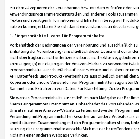
Mit dem Akzeptieren der Vereinbarung bzw. mit dem Aufrufen oder Nutz
Anwendungsprogrammierschnittstellen und anderer Tools (zusammen die
Texten und sonstigen Informationen und Inhalten in Bezug auf Produkte
nutzen können, erklären Sie sich damit einverstanden, an diese Lizenz 
1. Eingeschränkte Lizenz für Programminhalte
Vorbehaltlich der Bedingungen der Vereinbarung und ausschließlich z
Einhaltung der Vereinbarung (einschließlich dieser Lizenz und der ande
nicht übertragbare, nicht unterlizenzierbare, nicht exklusive, gebühren
anzuzeigen; (b) nur diejenigen der Amazon-Marken zu verwenden (wie in 
Programminhalte, ausschließlich auf Ihrer Website und in Übereinstimmu
API, Datenfeeds und Produkt-Werbeinhalte ausschließlich gemäß den Spe
Kopieren oder andere Verwenden von Programminhalten zugunsten Dri
Sammeln und Extrahieren von Daten. Zur Klarstellung: Zu den Program
Sie werden Programminhalte ausschließlich nach Maßgabe der Besti
hiermit eingeräumten Lizenz nutzen. Unbeschadet des Vorstehenden we
Umsätze auf eine Amazon-Website zu leiten, und werden Programminhal
Verbindung mit Programminhalten Besucher auf andere Websites als ein
unmittelbarem Zusammenhang mit den Programminhalten stehen, Links z
Nutzung der Programminhalte ausschließlich mit der betreffenden Pr
nicht mit einer anderen Webpage verlinken.