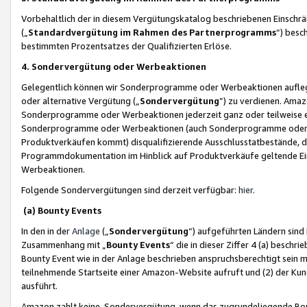
Vorbehaltlich der in diesem Vergütungskatalog beschriebenen Einschr
(„
Standardvergütung im Rahmen des Partnerprogramms
“) besc
bestimmten Prozentsatzes der Qualifizierten Erlöse.
4. Sondervergütung oder Werbeaktionen
Gelegentlich können wir Sonderprogramme oder Werbeaktionen auflegen,
oder alternative Vergütung („
Sondervergütung
”) zu verdienen. Amazo
Sonderprogramme oder Werbeaktionen jederzeit ganz oder teilweise einz
Sonderprogramme oder Werbeaktionen (auch Sonderprogramme oder We
Produktverkäufen kommt) disqualifizierende Ausschlusstatbestände, di
Programmdokumentation im Hinblick auf Produktverkäufe geltende E
Werbeaktionen.
Folgende Sondervergütungen sind derzeit verfügbar:
hier
.
(a) Bounty Events
In den in der
Anlage
(„
Sondervergütung
“) aufgeführten Ländern sind
Zusammenhang mit „
Bounty Events
“ die in dieser Ziffer 4 (a) besch
Bounty Event wie in der Anlage beschrieben anspruchsberechtigt sein mu
teilnehmende Startseite einer Amazon-Website aufruft und (2) der Kun
ausführt.
Amazon zahlt keine Sondervergütung, wenn das zugrundeliegende Boun