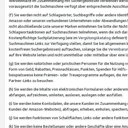
Werbeinhalte im Zusammenhang mit Suchergebnissen verwendet werden,
vorausgesetzt die Suchmaschine verfügt über entsprechende Ausschlu
(f) Sie werden nicht auf Schlagwörter, Suchbegriffe oder andere Ident
Amazon oder unseren verbundenen Unternehmen oder Abwandlungen bzw
nicht abschließende Liste unserer Marken entnehmen Sie bitte der Nich
Schlagwortauktionen auf Suchmaschinen teilnehmen, wenn die sich da
Kostenpflichtige Suchplatzierung (wie im
Vergütungskatalog
definiert
Suchmaschinen Links zur Verfügung stellen, damit Sie bei allgemeinen I
kostenfreien Suchergebnissen) auftauchen, solange Sie die
Vereinbaru
auf Ihre Website leiten und nicht unmittelbar oder mittelbar über eine
(g) Sie werden natürlichen oder juristischen Personen für die Nutzung 
Form von Geld, Rabatten, Preisnachlässen, Punkten, Spenden für Hilfs
beispielsweise keine Prämien- oder Treueprogramme auflegen, die Anrei
Partner-Links zu besuchen.
(h) Sie werden die Inhalte von elektronischen Formularen oder anderem M
abfangen, aufzeichnen, umleiten, auslesen, auslegen oder ausfüllen.
(i) Sie werden keine Kontodaten, die unsere Kunden im Zusammenhang 
Kunden der Amazon-Websites), abfragen, erheben, einholen, speichern,
(j) Sie werden Funktionen von Schaltflächen, Links oder andere Funkti
(k) Sie werden keine Bestellungen oder andere Geschäfte über eine Ama