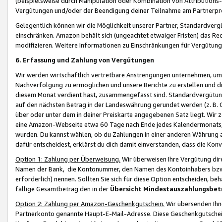
(beispielsweise durch Manipulation oder Kombination von Attributions-
Vergütungen und/oder der Beendigung deiner Teilnahme am Partnerp
Gelegentlich können wir die Möglichkeit unserer Partner, Standardv
einschränken. Amazon behält sich (ungeachtet etwaiger Fristen) das Re
modifizieren. Weitere Informationen zu Einschränkungen für Vergütung
6. Erfassung und Zahlung von Vergütungen
Wir werden wirtschaftlich vertretbare Anstrengungen unternehmen, um 
Nachverfolgung zu ermöglichen und unsere Berichte zu erstellen und di
diesem Monat verdient hast, zusammengefasst sind. Standardvergütung
auf den nächsten Betrag in der Landeswährung gerundet werden (z. B. C
über oder unter dem in deiner Preiskarte angegebenen Satz liegt. Wir
eine Amazon-Webseite etwa 60 Tage nach Ende jedes Kalendermonats, i
wurden. Du kannst wählen, ob du Zahlungen in einer anderen Währung
dafür entscheidest, erklärst du dich damit einverstanden, dass die K
Option 1: Zahlung per Überweisung.
Wir überweisen Ihre Vergütung dir
Namen der Bank, die Kontonummer, den Namen des Kontoinhabers bzw. a
erforderlich) nennen. Sollten Sie sich für diese Option entscheiden, be
fällige Gesamtbetrag den in der
Übersicht Mindestauszahlungsbet
Option 2: Zahlung per Amazon-Geschenkgutschein.
Wir übersenden Ihne
Partnerkonto genannte Haupt-E-Mail-Adresse. Diese Geschenkgutschei