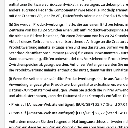
enthaltene Software zurückzuentwickeln, zu zerlegen, zu dekompilier
andere zugrunde liegende Komponenten (wie Modelle, Modellparameter
mit der Creators API, der PA API, Datenfeeds oder in den Produkt Werb
(h) Sie werden Produktwerbungsinhalte, die aus einem Bild bestehen, ni
Zeitraum von bis zu 24 Stunden einen Link auf Produktwerbungsinhalte
die nicht aus Bildern bestehen, für einen Zeitraum von bis zu 24 Stund
Ablauf dieses Zeitraums durch entsprechende Anfrage an die Creators 
Produktwerbungsinhalte aktualisieren und neu darstellen. Sofern wir Ih
Standardidentifikationsnummern (ASINs) für einen unbestimmten Zeitra
Kundenanwendung, dürfen unbeschadet des Vorstehenden Produktwerbu
Zwischenspeicher abgelegt werden. Auf unser Verlangen werden Sie un
die Produktwerbungsinhalte enthält oder nutzt, damit wir Ihre Einhalt
(i) Wenn Sie seltener als stündlich Produktwerbungsinhalte aus Datenfe
Anwendung angezeigten Produktwerbungsinhalte aktualisieren, werden 
Datums-/Uhrzeitstempel einfügen. Wenn Sie jedoch die in Ihrer Anwe
und aktualisiert haben, kann der Datumsteil des Stempels entfallen. Dies
• Preis auf [Amazon-Website einfügen]: [EUR/GBP] 32,77 (Stand 07.01.
• Preis auf [Amazon-Website einfügen]: [EUR/GBP] 32,77 (Stand 14:11 
Außerdem müssen Sie den folgenden Haftungsausschluss entweder neb
ein Pop-up-Fenster, ein Pop-up-Skript oder ein sonstiges vergleichba