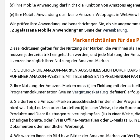
(d) Ihre Mobile Anwendung darf nicht die Funktion von Amazons eige
(e) Ihre Mobile Anwendung darf keine Amazon-Webpages in WebView 
Wir prüfen Ihre Anwendung und benachrichtigen Sie, ob sie angenomm
„
Zugelassene Mobile Anwendung
“ im Sinne der
Vereinbarung
.
Markenrichtlinien für das 
Diese Richtlinien gelten für die Nutzung der Marken, die wir Ihnen als 
müssen jederzeit strikt eingehalten werden, und jede Nutzung der Ama
Lizenzen bezüglich Ihrer Nutzung der Amazon-Marken.
1. SIE DÜRFEN DIE AMAZON-MARKEN AUSSCHLIESSLICH DURCH DARS
AUF EINER AMAZON-WEBSITE MITTELS EINES ENTSPRECHENDEN PART
2. Ihre Nutzung der Amazon-Marken muss (i) im Einklang mit der aktuells
Programmdokumentation (wie im
Vergütungskatalog
definiert) erfolg
3. Sie dürfen die Amazon-Marken ausschließlich für den in der Progr
nicht wie folgt nutzen oder darstellen: (i) in einer Weise, die ein Spo
Produkte und Dienstleistungen zu verunglimpfen, (iii) in einer Weise
schädigen könnte, oder (iv) in Offline-Materialien oder E-Mails (z. B.
Dokumenten oder mündlicher Werbung).
4. Wir werden Ihnen ein Bild bzw. Bilder der Amazon-Marken zur Verfüg