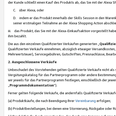
der Kunde schließt einen Kauf des Produkts ab, das Sie mit der Alexa 
C. über Alexa, oder
D. indem er das Produkt innerhalb der Skills Session in den Waren
seiner erstmaligen Teilnahme an der Alexa Shopping Action abschlie
iii. das Produkt, das Sie mit der Alexa-Einkaufsaktion vorgestellt ha
ihm bezahlt.
Die aus den einzelnen Qualifizierten Verkäufen generierten „
Qualifizi
Qualifizierten Verkäufe einnehmen, abzüglich etwaiger Versandkosten
Mehrwertsteuer), Servicegebühren, Gutschriften, Preisnachlässe, Bear
2. Ausgeschlossene Verkäufe
Unbeschadet des Vorstehenden gelten Qualifizierte Verkäufe nicht als
Vergütungskatalog für das Partnerprogramm oder andere Bestimmungen,
wir jeweils für das Partnerprogramm festlegen, einschließlich der jewe
„
Programmdokumentation
“).
Ferner gelten folgende Verkäufe, die andernfalls Qualifizierte Verkä
(a) Produktkäufe, die nach Beendigung Ihrer
Vereinbarung
erfolgen;
(b) Produktbestellungen, bei denen eine Stornierung, Rückgabe oder R