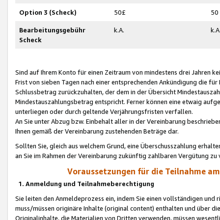
Option 3 (Scheck)
50£
50
Bearbeitungsgebühr
k.A.
k.A
Scheck
Sind auf Ihrem Konto für einen Zeitraum von mindestens drei Jahren kein
Frist von sieben Tagen nach einer entsprechenden Ankündigung die für
Schlussbetrag zurückzuhalten, der dem in der Übersicht Mindestausz
Mindestauszahlungsbetrag entspricht. Ferner können eine etwaig aufg
unterliegen oder durch geltende Verjährungsfristen verfallen.
An Sie unter Abzug bzw. Einbehalt aller in der Vereinbarung beschrieb
Ihnen gemäß der Vereinbarung zustehenden Beträge dar.
Sollten Sie, gleich aus welchem Grund, eine Überschusszahlung erhalte
an Sie im Rahmen der Vereinbarung zukünftig zahlbaren Vergütung zu 
Voraussetzungen für die Teilnahme a
1. Anmeldung und Teilnahmeberechtigung
Sie leiten den Anmeldeprozess ein, indem Sie einen vollständigen und 
muss/müssen originäre Inhalte (original content) enthalten und über d
Originalinhalte, die Materialien von Dritten verwenden, müssen wese