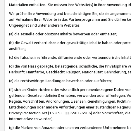
Materialien enthalten. Sie müssen Ihre Website(s) in Ihrer Anwendung ide
Wir prüfen Ihre Anwendung und benachrichtigen Sie, ob sie angenommen
auf Aufnahme Ihrer Website in das Partnerprogramm und Sie dürfen kei
Ungeeignet sind unter anderem Websites:
(a) die sexuelle oder obszöne Inhalte bewerben oder enthalten;
(b) die Gewalt verherrlichen oder gewalttätige Inhalte haben oder pot
anstiften,;
(c) die falsche, irreführende, diffamierende oder verleumderische Inha
(d) die von Hass geprägte, belästigende, schädliche, die Privatsphäre v
Herkunft, Hautfarbe, Geschlecht, Religion, Nationalität, Behinderung, 
(e) die rechtswidrige Handlungen bewerben oder ausführen;
(f) sich an Kinder richten oder wissentlich personenbezogene Daten vo
geltenden Gesetzen definiert) erheben, verwenden oder offenlegen, Vo
Regeln, Vorschriften, Anordnungen, Lizenzen, Genehmigungen, Richtlini
Entscheidungen oder andere Anforderungen einer zuständigen Regierung
Privacy Protection Act (15 U.S.C. §§ 6501-6506) oder Vorschriften, di
Internet erlassen wurden);
(g) die Marken von Amazon oder unseren verbundenen Unternehmen b