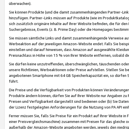
überwachen).
Sie können Produkte (und die damit zusammenhängenden Partner-Links)
hinzufügen. Partner-Links müssen auf Produkte (wie im Produktkatalog de
sich zusätzlich originäre Inhalte auf Ihrer Website befinden, die für 
Suchergebnisse, Events (z. B. Prime Day) oder die Homepages bestimmte
Sie müssen sämtliche Links und damit zusammenhängende Verweise auf z
Werbeaktion auf der jeweiligen Amazon-Website endet. Falls Sie beisp
einstellen und darauf hinweisen, dass Amazon auf ausgewählte Kleidun
Preisnachlass in Höhe von 15 % von Ihrer Website entfernen, sobald di
Sie dürfen keine unzutreffenden, überschwänglichen, täuschenden od
unsere Richtlinien, Werbeaktionen oder Preise aufstellen. Stellen Sie 
angebotenen Smartphone mit 64 GB Speicherkapazität ein, so dürfen S
führt.
Die Preise und die Verfügbarkeit von Produkten können Veränderungen 
Produkte ändern können, dürfen Sie auf Ihrer Website nur Angaben zu P
Preisen und Verfügbarkeit dargestellt sind bedienen oder (b) Sie Daten
der Lizenz festgelegten Anforderungen für die Nutzung von PA API einh
Ferner müssen Sie, falls Sie Preise für ein Produkt auf Ihrer Website in 
einer Preisvergleichsmaschine) zusammen mit Preisen für das gleiche o
außerhalb der Amazon-Website angeboten werden, jeweils den niedrigst