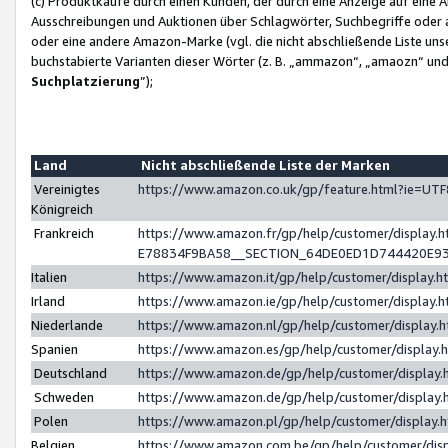
(c) Produktkäufe durch einen Kunden, der durch eine Anzeige auf eine 
Ausschreibungen und Auktionen über Schlagwörter, Suchbegriffe oder 
oder eine andere Amazon-Marke (vgl. die nicht abschließende Liste un
buchstabierte Varianten dieser Wörter (z. B. „ammazon“, „amaozn“ und „
Suchplatzierung
”);
Land
Nicht abschließende Liste der Marken
Vereinigtes
https://www.amazon.co.uk/gp/feature.html?ie=U
Königreich
Frankreich
https://www.amazon.fr/gp/help/customer/displa
E78834F9BA58__SECTION_64DE0ED1D744420E9
Italien
https://www.amazon.it/gp/help/customer/display
Irland
https://www.amazon.ie/gp/help/customer/displa
Niederlande
https://www.amazon.nl/gp/help/customer/display
Spanien
https://www.amazon.es/gp/help/customer/display
Deutschland
https://www.amazon.de/gp/help/customer/displa
Schweden
https://www.amazon.de/gp/help/customer/displa
Polen
https://www.amazon.pl/gp/help/customer/display
Belgien
https://www.amazon.com.be/gp/help/customer/d