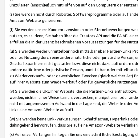
umzuleiten (einschließlich mit Hilfe von auf den Computern der Nutzer i
(s) Sie werden nicht durch Roboter, Softwareprogramme oder auf andere
Amazon-Website generieren.
(t) Sie werden unsere Kundenrezensionen oder Sternebewertungen wed
nutzen, es sei denn, Sie haben über die Creators API und die PA API e
erfüllen die in der Lizenz beschriebenen Voraussetzungen für die Nutzu
(u) Sie werden weder unmittelbar noch mittelbar über Partner-Links P
oder zu Nutzung durch eine andere natürliche oder juristische Person,
Geschäftspartnern nicht gestatten bzw. diese nicht dazu auffordern od
andere natürliche oder juristische Person, unmittelbar oder mittelbar
zu Wiederverkaufs- oder gewerblichen Zwecken (gleich welcher Art) 
auf Ihrer Website zum Wiederverkauf oder für gewerbliche Nutzungen 
(v) Sie werden die URL Ihrer Website, die die Partner-Links enthält b
werden, nicht in einer Weise tarnen, verstecken, manipulieren oder and
nicht mit angemessenem Aufwand in der Lage sind, die Website oder A
Links eine Amazon-Website aufruft.
(w) Sie werden keine Link-Verkürzungen, Schaltflächen, Hyperlinks ode
dahingehend hervorrufen, dass Sie auf eine Amazon-Website verlinken
(x) Auf unser Verlangen hin legen Sie uns eine schriftliche Bestätigung