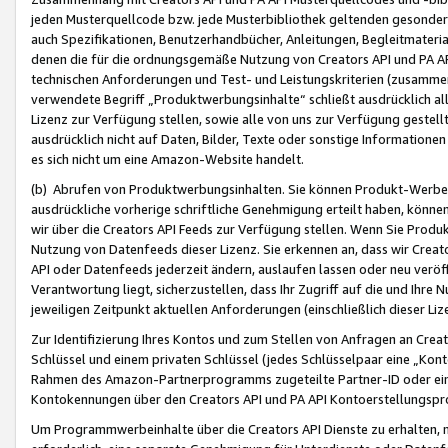
jeden Musterquellcode bzw. jede Musterbibliothek geltenden gesonder
auch Spezifikationen, Benutzerhandbücher, Anleitungen, Begleitmaterial
denen die für die ordnungsgemäße Nutzung von Creators API und PA A
technischen Anforderungen und Test- und Leistungskriterien (zusammen
verwendete Begriff „Produktwerbungsinhalte“ schließt ausdrücklich al
Lizenz zur Verfügung stellen, sowie alle von uns zur Verfügung gestel
ausdrücklich nicht auf Daten, Bilder, Texte oder sonstige Informatione
es sich nicht um eine Amazon-Website handelt.
(b) Abrufen von Produktwerbungsinhalten. Sie können Produkt-Werbein
ausdrückliche vorherige schriftliche Genehmigung erteilt haben, könn
wir über die Creators API Feeds zur Verfügung stellen. Wenn Sie Produk
Nutzung von Datenfeeds dieser Lizenz. Sie erkennen an, dass wir Creat
API oder Datenfeeds jederzeit ändern, auslaufen lassen oder neu veröffe
Verantwortung liegt, sicherzustellen, dass Ihr Zugriff auf die und Ihr
jeweiligen Zeitpunkt aktuellen Anforderungen (einschließlich dieser Liz
Zur Identifizierung Ihres Kontos und zum Stellen von Anfragen an Crea
Schlüssel und einem privaten Schlüssel (jedes Schlüsselpaar eine „Kon
Rahmen des Amazon-Partnerprogramms zugeteilte Partner-ID oder ein
Kontokennungen über den Creators API und PA API Kontoerstellungspro
Um Programmwerbeinhalte über die Creators API Dienste zu erhalten, m