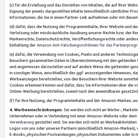
(c) für die Erstellung und das Einstellen von Inhalten, die auf Ihrer We
Eignung der jeweils dargestellten Inhalte (einschließlich sämtlicher 
Informationen, die Sie in einen Partner-Link aufnehmen oder mit diese
(d) dafür, dass die Nutzung der Programminhalte, Ihrer Website und des 
Verletzung oder missbräuchliche Ausübung unserer Rechte bzw. der Recht
Markenrechte, Datenschutzrechte, Veröffentlichungsrechte oder anderer
Einhaltung der
Amazon Anti-Fälschungsrichtlinien für das Partnerpro
(e) dafür, die Verwendung von Cookies, Pixeln und anderen Technologien
Besuchern gesammelten Daten in Übereinstimmung mit den geltenden Ge
und angemessen darzustellen und auf andere Weise die geltenden geset
in sonstiger Weise, einschließlich des ggf. anzuzeigenden Hinweises, d
Werbeanzeigen bereitstellen, von den Besuchern Ihrer Website unmitte
Cookies erkennen können und dafür, dass Sie Informationen über die v
Online-Werbung bereitstellen, soweit nach den anwendbaren gesetzlic
(f) für Ihre Nutzung, der Programminhalte und der Amazon-Marken, u
4. Werbeeinschränkungen.
Sie werden sich nicht an Werbe-, Market
Unternehmen oder in Verbindung mit einer Amazon-Website oder dem Pa
Vereinbarung
gestattet sind. Sie werden sich nicht an Werbeaktivitäten
Logos von uns oder unseren Partnern (einschließlich Amazon-Marken), 
E-Books, physischen Postsendungen, physischen Dokumenten oder in 