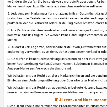
verändern. So dürfen Sie beispielsweise nicht die Proportionen, Farb
Marke hinzufügen bzw. Elemente aus einer Amazon-Marke entfernen.
5. Jede Amazon-Marke muss für sich alleine in ihrer Gesamtheit darge
grafischen oder Textelementen muss ein hinreichender Abstand gegebe
platzieren, der die Lesbarkeit oder Darstellung dieser Amazon-Marke b
6. Alle Rechte an den Amazon-Marken sind unser alleiniges Eigentum, 
kommt alleine uns zugute. Sie werden keine Handlungen vornehmen, 
stehen.
7. Du darfst kein Logo von, oder Inhalte erstellt von,
Drittanbietern au
anderweitig verwenden, es sei denn, du hast von diesem Verkäufer oder
8. Sie dürfen in keiner Rechtsordnung Marken nutzen oder zur Eintragu
keiner Rechtsordnung Marken, Domain-Namen, Subdomain-Namen, Benu
Amazon-Marke zum Verwechseln ähnlich sind.
Wir behalten uns das Recht vor, diese Markenrichtlinien und die gene
Einstellen einer Änderungsmitteilung oder überarbeiteter Markenricht
Wir behalten uns das Recht vor, gegen jede unbefugte Nutzung bzw. jede 
unserem alleinigen Ermessen angemessene Maßnahmen zu ergreifen.
IP-Lizenz- und Nutzungsan
Diese Lizenz regelt Ihre Nutzung von Programminhalten im Zusammen