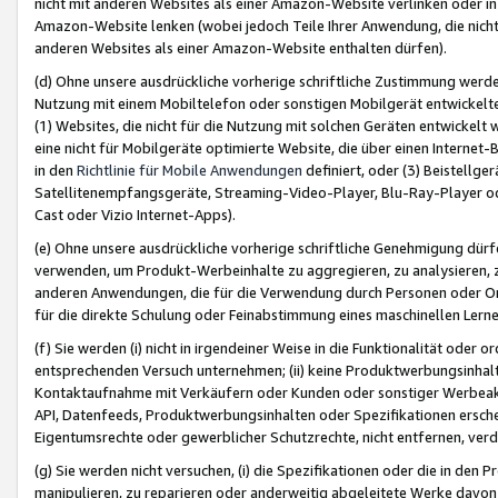
nicht mit anderen Websites als einer Amazon-Website verlinken oder i
Amazon-Website lenken (wobei jedoch Teile Ihrer Anwendung, die nich
anderen Websites als einer Amazon-Website enthalten dürfen).
(d) Ohne unsere ausdrückliche vorherige schriftliche Zustimmung werd
Nutzung mit einem Mobiltelefon oder sonstigen Mobilgerät entwickelt
(1) Websites, die nicht für die Nutzung mit solchen Geräten entwickelt
eine nicht für Mobilgeräte optimierte Website, die über einen Interne
in den
Richtlinie für Mobile Anwendungen
definiert, oder (3) Beistellge
Satellitenempfangsgeräte, Streaming-Video-Player, Blu-Ray-Player ode
Cast oder Vizio Internet-Apps).
(e) Ohne unsere ausdrückliche vorherige schriftliche Genehmigung dürfe
verwenden, um Produkt-Werbeinhalte zu aggregieren, zu analysieren, 
anderen Anwendungen, die für die Verwendung durch Personen oder Or
für die direkte Schulung oder Feinabstimmung eines maschinellen Lern
(f) Sie werden (i) nicht in irgendeiner Weise in die Funktionalität ode
entsprechenden Versuch unternehmen; (ii) keine Produktwerbungsinha
Kontaktaufnahme mit Verkäufern oder Kunden oder sonstiger Werbeaktiv
API, Datenfeeds, Produktwerbungsinhalten oder Spezifikationen erschei
Eigentumsrechte oder gewerblicher Schutzrechte, nicht entfernen, verd
(g) Sie werden nicht versuchen, (i) die Spezifikationen oder die in de
manipulieren, zu reparieren oder anderweitig abgeleitete Werke davon z