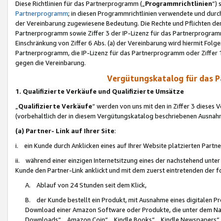
Diese Richtlinien für das Partnerprogramm („
Programmrichtlinien
“)
Partnerprogramm
; in diesen Programmrichtlinien verwendete und durch
der Vereinbarung zugewiesene Bedeutung. Die Rechte und Pflichten de
Partnerprogramm sowie Ziffer 3 der IP-Lizenz für das Partnerprogram
Einschränkung von Ziffer 6 Abs. (a) der Vereinbarung wird hiermit Fol
Partnerprogramm, die IP-Lizenz für das Partnerprogramm oder Ziffer 1
gegen die Vereinbarung.
Vergütungskatalog für das 
1. Qualifizierte Verkäufe und Qualifizierte Umsätze
„
Qualifizierte Verkäufe
“ werden von uns mit den in Ziffer 3 diese
(vorbehaltlich der in diesem Vergütungskatalog beschriebenen Ausnah
(a) Partner- Link auf Ihrer Site
:
i. ein Kunde durch Anklicken eines auf Ihrer Website platzierten Part
ii. während einer einzigen Internetsitzung eines der nachstehend unter (i)
Kunde den Partner-Link anklickt und mit dem zuerst eintretenden der f
A. Ablauf von 24 Stunden seit dem Klick,
B. der Kunde bestellt ein Produkt, mit Ausnahme eines digitalen P
Download einer Amazon Software oder Produkte, die unter dem N
Downloads“, „Amazon Coin“, „Kindle Books“, „Kindle Newspapers“, „