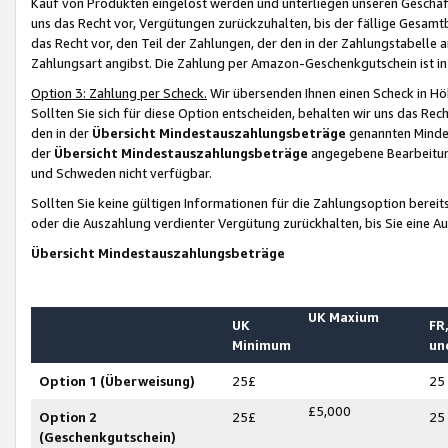
Kauf von Produkten eingelöst werden und unterliegen unseren Geschäf
uns das Recht vor, Vergütungen zurückzuhalten, bis der fällige Gesamt
das Recht vor, den Teil der Zahlungen, der den in der Zahlungstabelle 
Zahlungsart angibst. Die Zahlung per Amazon-Geschenkgutschein ist in
Option 3: Zahlung per Scheck.
Wir übersenden Ihnen einen Scheck in Höh
Sollten Sie sich für diese Option entscheiden, behalten wir uns das Rec
den in der
Übersicht Mindestauszahlungsbeträge
genannten Mindest
der
Übersicht Mindestauszahlungsbeträge
angegebene Bearbeitung
und Schweden nicht verfügbar.
Sollten Sie keine gültigen Informationen für die Zahlungsoption bereit
oder die Auszahlung verdienter Vergütung zurückhalten, bis Sie eine A
Übersicht Mindestauszahlungsbeträge
UK Maxium
UK
FR,
Minimum
un
Option 1 (Überweisung)
25£
25
£5,000
Option 2
25£
25
(Geschenkgutschein)