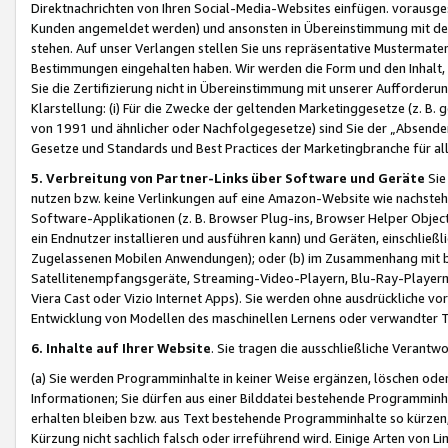
Direktnachrichten von Ihren Social-Media-Websites einfügen. vorausg
Kunden angemeldet werden) und ansonsten in Übereinstimmung mit der
stehen. Auf unser Verlangen stellen Sie uns repräsentative Mustermater
Bestimmungen eingehalten haben. Wir werden die Form und den Inhalt, di
Sie die Zertifizierung nicht in Übereinstimmung mit unserer Aufforderu
Klarstellung: (i) Für die Zwecke der geltenden Marketinggesetze (z. 
von 1991 und ähnlicher oder Nachfolgegesetze) sind Sie der „Absender“ j
Gesetze und Standards und Best Practices der Marketingbranche für 
5. Verbreitung von Partner-Links über Software und Geräte
Sie
nutzen bzw. keine Verlinkungen auf eine Amazon-Website wie nachsteh
Software-Applikationen (z. B. Browser Plug-ins, Browser Helper Objec
ein Endnutzer installieren und ausführen kann) und Geräten, einschlie
Zugelassenen Mobilen Anwendungen); oder (b) im Zusammenhang mit bzw.
Satellitenempfangsgeräte, Streaming-Video-Playern, Blu-Ray-Playern 
Viera Cast oder Vizio Internet Apps). Sie werden ohne ausdrückliche v
Entwicklung von Modellen des maschinellen Lernens oder verwandter 
6. Inhalte auf Ihrer Website
. Sie tragen die ausschließliche Verantwo
(a) Sie werden Programminhalte in keiner Weise ergänzen, löschen oder
Informationen; Sie dürfen aus einer Bilddatei bestehende Programminhal
erhalten bleiben bzw. aus Text bestehende Programminhalte so kürzen, 
Kürzung nicht sachlich falsch oder irreführend wird. Einige Arten von L