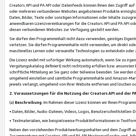
Creators API und PA API oder Datenfeeds können Ihnen den Zugriff auf D
oder mehreren verbundenen Websites angebotenen Produkte ermögliche
Daten, Bilder, Texte oder sonstigen Informationen oder Inhalte zuzugre
anwendbaren Lizenzvereinbarungen für die Creators API und PA API od
diesen verbundenen Websites zur Verfügung gestellt werden.
Sie dürfen den Programminhalt nicht dazu verwenden, geistiges Eigent
verletzen. Sie dürfen Programminhalte nicht verwenden, um direkt ode
maschinelles Lernen oder verwandte Technologien zu entwickeln oder zu
Die Lizenz endet mit sofortiger Wirkung automatisch, wenn Sie zu irg
Vergütungskatalog definiert) nicht rechtzeitig erfüllen bzw. ansonsten
schriftliche Mitteilung an Sie ganz oder teilweise beenden. Sie werden
umgehend einstellen und sämtliche Programminhalte und Amazon-Marke
jeweils verlangt, umgehend von Ihrer Website entfernen und löschen od
2. Voraussetzungen für die Nutzung der Creators API und der P
(a)
Beschreibung
. Im Rahmen dieser Lizenz können wir Ihnen Programmi
• Daten, Bilder, Audio-Dateien, Videos, Logos, Benutzerschnittstellen-
• Textmaterialien, wie beispielsweise Produktinformationen in Textfor
Neben den vorstehenden Produktwerbungsinhalten und dem Zugriff auf 
Zusammenhang mit Creators API und PA API Musterquellcodes und -bibli