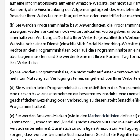
auf eine Informationsseite auf einer Amazon-Website, der nicht als Part
Bannern); ohne Einschränkung der Allgemeingültigkeit des Vorstehende
Besucher Ihrer Website unsichtbar, unlesbar oder unentzifferbar mache
(b) Sie werden Programminhalte bzw. Anwendungen, die Programminhalt
anzeigen, weder verkaufen noch weiterverkaufen, weitergeben, unterli
innerhalb von Werbung außerhalb Ihrer Website (einschließlich Werbun
Website oder einem Dienst (einschließlich Social Networking-Website
Rechte an den Programminhalten oder auf die Programminhalte an eine a
übertragen müssten, und Sie werden keine mit Ihrem Partner-Tag formati
Ihre Website ist.
(c) Sie werden Programminhalte, die nicht mehr auf einer Amazon-Websit
mehr zur Nutzung zur Verfügung stehen, umgehend von Ihrer Website e
(d) Sie werden keine Programminhalte, einschließlich in den Programmin
eine Person bzw. ein Unternehmen ein bestimmtes Produkt, eine Dienstle
geschäftlichen Beziehung oder Verbindung zu diesen steht (einschließli
Programminhalten).
(e) Sie werden Amazon-Marken (wie in den
Markenrichtlinien
definiert) 
„ammazon“, „amaozn“ und „kindel“) nicht zwecks Nutzung in einer Suc
Versuch unternehmen). Zusätzlich zu sonstigen Amazon zur Verfügung 
sorgen, dass von uns benannte Suchmaschinen Geschützte Begriffe (wie 