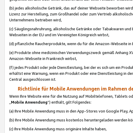
(b) jedes alkoholische Getränk, das auf deiner Webseite beworben wird
Lizenz zur Herstellung, zum Großhandel oder zum Vertrieb alkoholisch
Unternehmens betrieben wird,
(c) Säuglingsnahruhrung, alkoholische Getränke oder Tabakwaren und E
Webseiten in der EU und im Vereinigten Königreich wirbst,
(d) pflanzliche Raucherprodukte, wenn du für die Amazon-Webseite in B
(e) Produkte ohne medizinischen Verwendungszweck gemäß Anhang XVI 
Amazon-Webseite in Frankreich wirbst,
(f) jedes Produkt oder jede Dienstleistung, bei der es sich um ein Prod
erhältst eine Warnung, wenn ein Produkt oder eine Dienstleistung in de
Central ausgeschlossen ist.
Richtlinie für Mobile Anwendungen im Rahmen de
Wenn Ihre Website eine für die Nutzung auf Mobiltelefonen, Tablets 
„
Mobile Anwendung
“) enthält, gilt Folgendes:
(a) Ihre Mobile Anwendung muss in den App-Stores von Google Play, A
(b) Ihre Mobile Anwendung muss kostenlos heruntergeladen werden könn
(c) Ihre Mobile Anwendung muss originäre Inhalte haben,