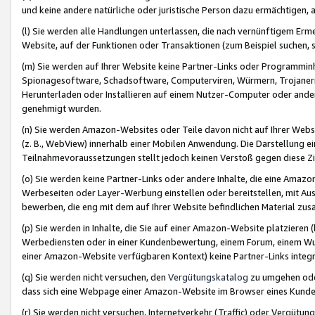
und keine andere natürliche oder juristische Person dazu ermächtigen, a
(l) Sie werden alle Handlungen unterlassen, die nach vernünftigem Erme
Website, auf der Funktionen oder Transaktionen (zum Beispiel suchen, s
(m) Sie werden auf Ihrer Website keine Partner-Links oder Programmin
Spionagesoftware, Schadsoftware, Computerviren, Würmern, Trojaner
Herunterladen oder Installieren auf einem Nutzer-Computer oder ande
genehmigt wurden.
(n) Sie werden Amazon-Websites oder Teile davon nicht auf Ihrer Websi
(z. B., WebView) innerhalb einer Mobilen Anwendung. Die Darstellung ein
Teilnahmevoraussetzungen stellt jedoch keinen Verstoß gegen diese Zif
(o) Sie werden keine Partner-Links oder andere Inhalte, die eine Am
Werbeseiten oder Layer-Werbung einstellen oder bereitstellen, mit Au
bewerben, die eng mit dem auf Ihrer Website befindlichen Material z
(p) Sie werden in Inhalte, die Sie auf einer Amazon-Website platzier
Werbediensten oder in einer Kundenbewertung, einem Forum, einem Wun
einer Amazon-Website verfügbaren Kontext) keine Partner-Links integr
(q) Sie werden nicht versuchen, den
Vergütungskatalog
zu umgehen oder
dass sich eine Webpage einer Amazon-Website im Browser eines Kunden 
(r) Sie werden nicht versuchen, Internetverkehr (Traffic) oder Vergü