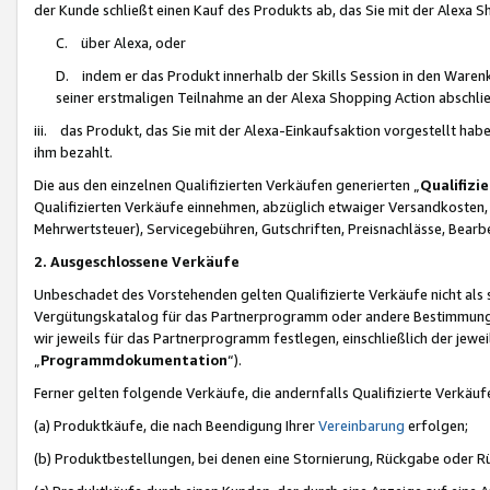
der Kunde schließt einen Kauf des Produkts ab, das Sie mit der Alexa 
C. über Alexa, oder
D. indem er das Produkt innerhalb der Skills Session in den Waren
seiner erstmaligen Teilnahme an der Alexa Shopping Action abschlie
iii. das Produkt, das Sie mit der Alexa-Einkaufsaktion vorgestellt ha
ihm bezahlt.
Die aus den einzelnen Qualifizierten Verkäufen generierten „
Qualifizi
Qualifizierten Verkäufe einnehmen, abzüglich etwaiger Versandkosten
Mehrwertsteuer), Servicegebühren, Gutschriften, Preisnachlässe, Bear
2. Ausgeschlossene Verkäufe
Unbeschadet des Vorstehenden gelten Qualifizierte Verkäufe nicht als
Vergütungskatalog für das Partnerprogramm oder andere Bestimmungen,
wir jeweils für das Partnerprogramm festlegen, einschließlich der jewe
„
Programmdokumentation
“).
Ferner gelten folgende Verkäufe, die andernfalls Qualifizierte Verkä
(a) Produktkäufe, die nach Beendigung Ihrer
Vereinbarung
erfolgen;
(b) Produktbestellungen, bei denen eine Stornierung, Rückgabe oder R