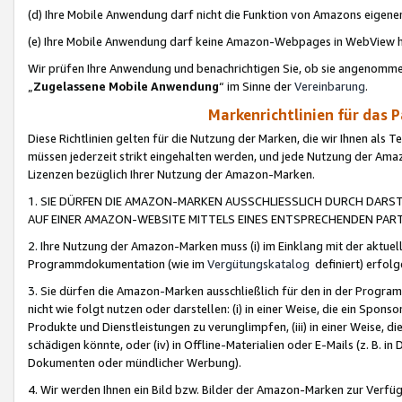
(d) Ihre Mobile Anwendung darf nicht die Funktion von Amazons eige
(e) Ihre Mobile Anwendung darf keine Amazon-Webpages in WebView 
Wir prüfen Ihre Anwendung und benachrichtigen Sie, ob sie angenomm
„
Zugelassene Mobile Anwendung
“ im Sinne der
Vereinbarung
.
Markenrichtlinien für das 
Diese Richtlinien gelten für die Nutzung der Marken, die wir Ihnen als 
müssen jederzeit strikt eingehalten werden, und jede Nutzung der Ama
Lizenzen bezüglich Ihrer Nutzung der Amazon-Marken.
1. SIE DÜRFEN DIE AMAZON-MARKEN AUSSCHLIESSLICH DURCH DARS
AUF EINER AMAZON-WEBSITE MITTELS EINES ENTSPRECHENDEN PART
2. Ihre Nutzung der Amazon-Marken muss (i) im Einklang mit der aktuells
Programmdokumentation (wie im
Vergütungskatalog
definiert) erfolg
3. Sie dürfen die Amazon-Marken ausschließlich für den in der Progr
nicht wie folgt nutzen oder darstellen: (i) in einer Weise, die ein Spo
Produkte und Dienstleistungen zu verunglimpfen, (iii) in einer Weise
schädigen könnte, oder (iv) in Offline-Materialien oder E-Mails (z. B.
Dokumenten oder mündlicher Werbung).
4. Wir werden Ihnen ein Bild bzw. Bilder der Amazon-Marken zur Verfüg