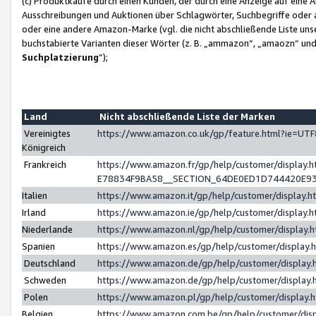
(c) Produktkäufe durch einen Kunden, der durch eine Anzeige auf eine 
Ausschreibungen und Auktionen über Schlagwörter, Suchbegriffe oder 
oder eine andere Amazon-Marke (vgl. die nicht abschließende Liste un
buchstabierte Varianten dieser Wörter (z. B. „ammazon“, „amaozn“ und „
Suchplatzierung
”);
Land
Nicht abschließende Liste der Marken
Vereinigtes
https://www.amazon.co.uk/gp/feature.html?ie=U
Königreich
Frankreich
https://www.amazon.fr/gp/help/customer/displa
E78834F9BA58__SECTION_64DE0ED1D744420E9
Italien
https://www.amazon.it/gp/help/customer/display
Irland
https://www.amazon.ie/gp/help/customer/displa
Niederlande
https://www.amazon.nl/gp/help/customer/display
Spanien
https://www.amazon.es/gp/help/customer/display
Deutschland
https://www.amazon.de/gp/help/customer/displa
Schweden
https://www.amazon.de/gp/help/customer/displa
Polen
https://www.amazon.pl/gp/help/customer/display
Belgien
https://www.amazon.com.be/gp/help/customer/d