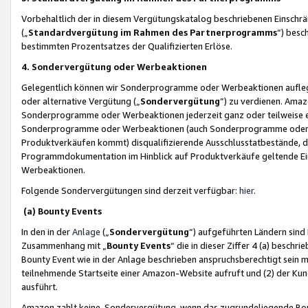
Vorbehaltlich der in diesem Vergütungskatalog beschriebenen Einschr
(„
Standardvergütung im Rahmen des Partnerprogramms
“) besc
bestimmten Prozentsatzes der Qualifizierten Erlöse.
4. Sondervergütung oder Werbeaktionen
Gelegentlich können wir Sonderprogramme oder Werbeaktionen auflegen,
oder alternative Vergütung („
Sondervergütung
”) zu verdienen. Amazo
Sonderprogramme oder Werbeaktionen jederzeit ganz oder teilweise einz
Sonderprogramme oder Werbeaktionen (auch Sonderprogramme oder We
Produktverkäufen kommt) disqualifizierende Ausschlusstatbestände, di
Programmdokumentation im Hinblick auf Produktverkäufe geltende E
Werbeaktionen.
Folgende Sondervergütungen sind derzeit verfügbar:
hier
.
(a) Bounty Events
In den in der
Anlage
(„
Sondervergütung
“) aufgeführten Ländern sind
Zusammenhang mit „
Bounty Events
“ die in dieser Ziffer 4 (a) besch
Bounty Event wie in der Anlage beschrieben anspruchsberechtigt sein mu
teilnehmende Startseite einer Amazon-Website aufruft und (2) der Kun
ausführt.
Amazon zahlt keine Sondervergütung, wenn das zugrundeliegende Boun