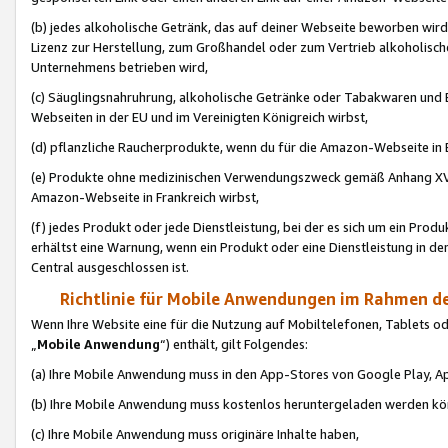
(b) jedes alkoholische Getränk, das auf deiner Webseite beworben wird
Lizenz zur Herstellung, zum Großhandel oder zum Vertrieb alkoholisch
Unternehmens betrieben wird,
(c) Säuglingsnahruhrung, alkoholische Getränke oder Tabakwaren und E
Webseiten in der EU und im Vereinigten Königreich wirbst,
(d) pflanzliche Raucherprodukte, wenn du für die Amazon-Webseite in B
(e) Produkte ohne medizinischen Verwendungszweck gemäß Anhang XVI 
Amazon-Webseite in Frankreich wirbst,
(f) jedes Produkt oder jede Dienstleistung, bei der es sich um ein Prod
erhältst eine Warnung, wenn ein Produkt oder eine Dienstleistung in de
Central ausgeschlossen ist.
Richtlinie für Mobile Anwendungen im Rahmen de
Wenn Ihre Website eine für die Nutzung auf Mobiltelefonen, Tablets 
„
Mobile Anwendung
“) enthält, gilt Folgendes:
(a) Ihre Mobile Anwendung muss in den App-Stores von Google Play, A
(b) Ihre Mobile Anwendung muss kostenlos heruntergeladen werden könn
(c) Ihre Mobile Anwendung muss originäre Inhalte haben,