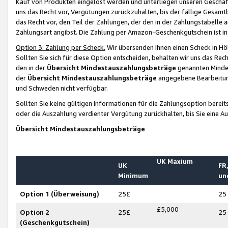
Kauf von Produkten eingelöst werden und unterliegen unseren Geschäf
uns das Recht vor, Vergütungen zurückzuhalten, bis der fällige Gesamt
das Recht vor, den Teil der Zahlungen, der den in der Zahlungstabelle 
Zahlungsart angibst. Die Zahlung per Amazon-Geschenkgutschein ist in
Option 3: Zahlung per Scheck.
Wir übersenden Ihnen einen Scheck in Höh
Sollten Sie sich für diese Option entscheiden, behalten wir uns das Rec
den in der
Übersicht Mindestauszahlungsbeträge
genannten Mindest
der
Übersicht Mindestauszahlungsbeträge
angegebene Bearbeitung
und Schweden nicht verfügbar.
Sollten Sie keine gültigen Informationen für die Zahlungsoption bereit
oder die Auszahlung verdienter Vergütung zurückhalten, bis Sie eine A
Übersicht Mindestauszahlungsbeträge
UK Maxium
UK
FR,
Minimum
un
Option 1 (Überweisung)
25£
25
£5,000
Option 2
25£
25
(Geschenkgutschein)