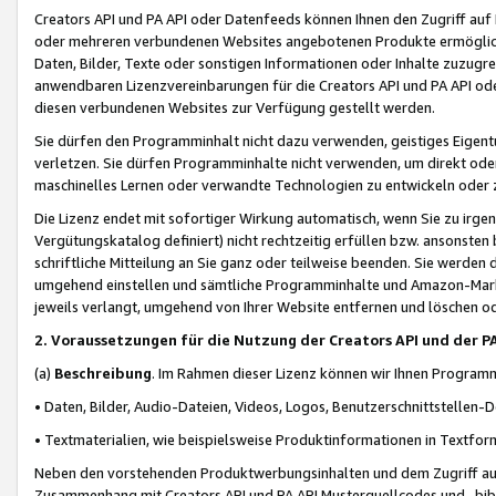
Creators API und PA API oder Datenfeeds können Ihnen den Zugriff auf D
oder mehreren verbundenen Websites angebotenen Produkte ermögliche
Daten, Bilder, Texte oder sonstigen Informationen oder Inhalte zuzugre
anwendbaren Lizenzvereinbarungen für die Creators API und PA API od
diesen verbundenen Websites zur Verfügung gestellt werden.
Sie dürfen den Programminhalt nicht dazu verwenden, geistiges Eigent
verletzen. Sie dürfen Programminhalte nicht verwenden, um direkt ode
maschinelles Lernen oder verwandte Technologien zu entwickeln oder zu
Die Lizenz endet mit sofortiger Wirkung automatisch, wenn Sie zu irg
Vergütungskatalog definiert) nicht rechtzeitig erfüllen bzw. ansonsten
schriftliche Mitteilung an Sie ganz oder teilweise beenden. Sie werden
umgehend einstellen und sämtliche Programminhalte und Amazon-Marke
jeweils verlangt, umgehend von Ihrer Website entfernen und löschen od
2. Voraussetzungen für die Nutzung der Creators API und der P
(a)
Beschreibung
. Im Rahmen dieser Lizenz können wir Ihnen Programmi
• Daten, Bilder, Audio-Dateien, Videos, Logos, Benutzerschnittstellen-
• Textmaterialien, wie beispielsweise Produktinformationen in Textfor
Neben den vorstehenden Produktwerbungsinhalten und dem Zugriff auf 
Zusammenhang mit Creators API und PA API Musterquellcodes und -bibli