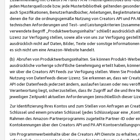
jeden Musterquellcode bzw. jede Musterbibliothek geltenden gesonder
auch Spezifikationen, Benutzerhandbücher, Anleitungen, Begleitmaterial
denen die für die ordnungsgemäße Nutzung von Creators API und PA A
technischen Anforderungen und Test- und Leistungskriterien (zusammen
verwendete Begriff „Produktwerbungsinhalte“ schließt ausdrücklich al
Lizenz zur Verfügung stellen, sowie alle von uns zur Verfügung gestel
ausdrücklich nicht auf Daten, Bilder, Texte oder sonstige Informatione
es sich nicht um eine Amazon-Website handelt.
(b) Abrufen von Produktwerbungsinhalten. Sie können Produkt-Werbein
ausdrückliche vorherige schriftliche Genehmigung erteilt haben, könn
wir über die Creators API Feeds zur Verfügung stellen. Wenn Sie Produk
Nutzung von Datenfeeds dieser Lizenz. Sie erkennen an, dass wir Creat
API oder Datenfeeds jederzeit ändern, auslaufen lassen oder neu veröffe
Verantwortung liegt, sicherzustellen, dass Ihr Zugriff auf die und Ihr
jeweiligen Zeitpunkt aktuellen Anforderungen (einschließlich dieser Liz
Zur Identifizierung Ihres Kontos und zum Stellen von Anfragen an Crea
Schlüssel und einem privaten Schlüssel (jedes Schlüsselpaar eine „Kon
Rahmen des Amazon-Partnerprogramms zugeteilte Partner-ID oder ein
Kontokennungen über den Creators API und PA API Kontoerstellungspro
Um Programmwerbeinhalte über die Creators API Dienste zu erhalten, m