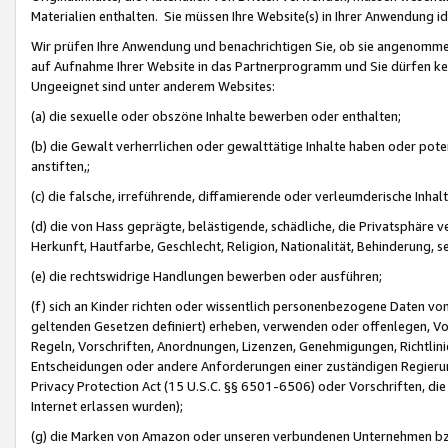
Materialien enthalten. Sie müssen Ihre Website(s) in Ihrer Anwendung ide
Wir prüfen Ihre Anwendung und benachrichtigen Sie, ob sie angenommen
auf Aufnahme Ihrer Website in das Partnerprogramm und Sie dürfen kei
Ungeeignet sind unter anderem Websites:
(a) die sexuelle oder obszöne Inhalte bewerben oder enthalten;
(b) die Gewalt verherrlichen oder gewalttätige Inhalte haben oder pot
anstiften,;
(c) die falsche, irreführende, diffamierende oder verleumderische Inha
(d) die von Hass geprägte, belästigende, schädliche, die Privatsphäre v
Herkunft, Hautfarbe, Geschlecht, Religion, Nationalität, Behinderung, 
(e) die rechtswidrige Handlungen bewerben oder ausführen;
(f) sich an Kinder richten oder wissentlich personenbezogene Daten vo
geltenden Gesetzen definiert) erheben, verwenden oder offenlegen, Vo
Regeln, Vorschriften, Anordnungen, Lizenzen, Genehmigungen, Richtlini
Entscheidungen oder andere Anforderungen einer zuständigen Regierung
Privacy Protection Act (15 U.S.C. §§ 6501-6506) oder Vorschriften, di
Internet erlassen wurden);
(g) die Marken von Amazon oder unseren verbundenen Unternehmen b