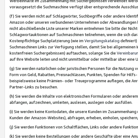
Werbeinhalte im Zusammenhang mit Suchergebnissen verwendet werden,
vorausgesetzt die Suchmaschine verfügt über entsprechende Ausschlu
(f) Sie werden nicht auf Schlagwörter, Suchbegriffe oder andere Ident
Amazon oder unseren verbundenen Unternehmen oder Abwandlungen bzw
nicht abschließende Liste unserer Marken entnehmen Sie bitte der Nich
Schlagwortauktionen auf Suchmaschinen teilnehmen, wenn die sich da
Kostenpflichtige Suchplatzierung (wie im
Vergütungskatalog
definiert
Suchmaschinen Links zur Verfügung stellen, damit Sie bei allgemeinen I
kostenfreien Suchergebnissen) auftauchen, solange Sie die
Vereinbaru
auf Ihre Website leiten und nicht unmittelbar oder mittelbar über eine
(g) Sie werden natürlichen oder juristischen Personen für die Nutzung 
Form von Geld, Rabatten, Preisnachlässen, Punkten, Spenden für Hilfs
beispielsweise keine Prämien- oder Treueprogramme auflegen, die Anrei
Partner-Links zu besuchen.
(h) Sie werden die Inhalte von elektronischen Formularen oder anderem M
abfangen, aufzeichnen, umleiten, auslesen, auslegen oder ausfüllen.
(i) Sie werden keine Kontodaten, die unsere Kunden im Zusammenhang 
Kunden der Amazon-Websites), abfragen, erheben, einholen, speichern,
(j) Sie werden Funktionen von Schaltflächen, Links oder andere Funkti
(k) Sie werden keine Bestellungen oder andere Geschäfte über eine Ama