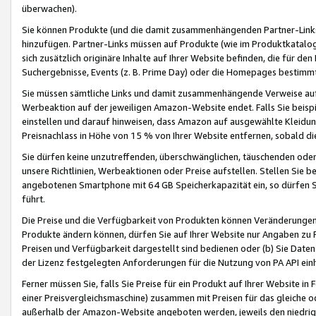
überwachen).
Sie können Produkte (und die damit zusammenhängenden Partner-Links)
hinzufügen. Partner-Links müssen auf Produkte (wie im Produktkatalog de
sich zusätzlich originäre Inhalte auf Ihrer Website befinden, die für 
Suchergebnisse, Events (z. B. Prime Day) oder die Homepages bestimmte
Sie müssen sämtliche Links und damit zusammenhängende Verweise auf z
Werbeaktion auf der jeweiligen Amazon-Website endet. Falls Sie beisp
einstellen und darauf hinweisen, dass Amazon auf ausgewählte Kleidun
Preisnachlass in Höhe von 15 % von Ihrer Website entfernen, sobald di
Sie dürfen keine unzutreffenden, überschwänglichen, täuschenden od
unsere Richtlinien, Werbeaktionen oder Preise aufstellen. Stellen Sie 
angebotenen Smartphone mit 64 GB Speicherkapazität ein, so dürfen S
führt.
Die Preise und die Verfügbarkeit von Produkten können Veränderungen 
Produkte ändern können, dürfen Sie auf Ihrer Website nur Angaben zu P
Preisen und Verfügbarkeit dargestellt sind bedienen oder (b) Sie Daten
der Lizenz festgelegten Anforderungen für die Nutzung von PA API einh
Ferner müssen Sie, falls Sie Preise für ein Produkt auf Ihrer Website in 
einer Preisvergleichsmaschine) zusammen mit Preisen für das gleiche o
außerhalb der Amazon-Website angeboten werden, jeweils den niedrigst