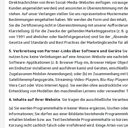
Direktnachrichten von Ihren Social-Media-Websites einfügen. vorausg
Kunden angemeldet werden) und ansonsten in Übereinstimmung mit der
stehen. Auf unser Verlangen stellen Sie uns repräsentative Mustermater
Bestimmungen eingehalten haben. Wir werden die Form und den Inhalt, di
Sie die Zertifizierung nicht in Übereinstimmung mit unserer Aufforderu
Klarstellung: (i) Für die Zwecke der geltenden Marketinggesetze (z. 
von 1991 und ähnlicher oder Nachfolgegesetze) sind Sie der „Absender“ j
Gesetze und Standards und Best Practices der Marketingbranche für 
5. Verbreitung von Partner-Links über Software und Geräte
Sie
nutzen bzw. keine Verlinkungen auf eine Amazon-Website wie nachsteh
Software-Applikationen (z. B. Browser Plug-ins, Browser Helper Objec
ein Endnutzer installieren und ausführen kann) und Geräten, einschlie
Zugelassenen Mobilen Anwendungen); oder (b) im Zusammenhang mit bzw.
Satellitenempfangsgeräte, Streaming-Video-Playern, Blu-Ray-Playern 
Viera Cast oder Vizio Internet Apps). Sie werden ohne ausdrückliche v
Entwicklung von Modellen des maschinellen Lernens oder verwandter 
6. Inhalte auf Ihrer Website
. Sie tragen die ausschließliche Verantwo
(a) Sie werden Programminhalte in keiner Weise ergänzen, löschen oder
Informationen; Sie dürfen aus einer Bilddatei bestehende Programminhal
erhalten bleiben bzw. aus Text bestehende Programminhalte so kürzen, 
Kürzung nicht sachlich falsch oder irreführend wird. Einige Arten von L