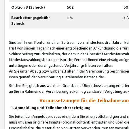
Option 3 (Scheck)
50£
50
Bearbeitungsgebühr
k.A.
k.A
Scheck
Sind auf Ihrem Konto für einen Zeitraum von mindestens drei Jahren kein
Frist von sieben Tagen nach einer entsprechenden Ankündigung die für
Schlussbetrag zurückzuhalten, der dem in der Übersicht Mindestausz
Mindestauszahlungsbetrag entspricht. Ferner können eine etwaig aufg
unterliegen oder durch geltende Verjährungsfristen verfallen.
An Sie unter Abzug bzw. Einbehalt aller in der Vereinbarung beschrieb
Ihnen gemäß der Vereinbarung zustehenden Beträge dar.
Sollten Sie, gleich aus welchem Grund, eine Überschusszahlung erhalte
an Sie im Rahmen der Vereinbarung zukünftig zahlbaren Vergütung zu 
Voraussetzungen für die Teilnahme a
1. Anmeldung und Teilnahmeberechtigung
Sie leiten den Anmeldeprozess ein, indem Sie einen vollständigen und 
muss/müssen originäre Inhalte (original content) enthalten und über d
Originalinhalte, die Materialien von Dritten verwenden, müssen wese