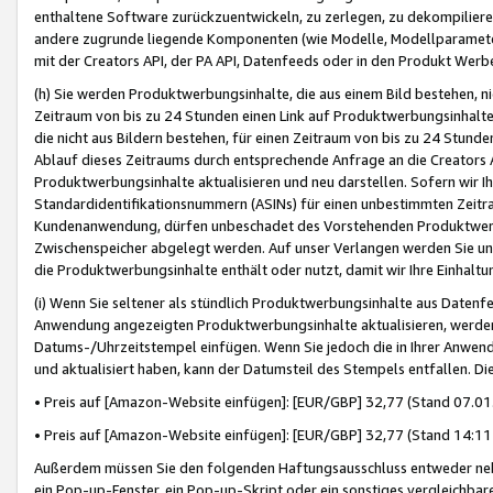
enthaltene Software zurückzuentwickeln, zu zerlegen, zu dekompilier
andere zugrunde liegende Komponenten (wie Modelle, Modellparameter
mit der Creators API, der PA API, Datenfeeds oder in den Produkt Werb
(h) Sie werden Produktwerbungsinhalte, die aus einem Bild bestehen, ni
Zeitraum von bis zu 24 Stunden einen Link auf Produktwerbungsinhalte
die nicht aus Bildern bestehen, für einen Zeitraum von bis zu 24 Stund
Ablauf dieses Zeitraums durch entsprechende Anfrage an die Creators 
Produktwerbungsinhalte aktualisieren und neu darstellen. Sofern wir Ih
Standardidentifikationsnummern (ASINs) für einen unbestimmten Zeitra
Kundenanwendung, dürfen unbeschadet des Vorstehenden Produktwerbu
Zwischenspeicher abgelegt werden. Auf unser Verlangen werden Sie un
die Produktwerbungsinhalte enthält oder nutzt, damit wir Ihre Einhalt
(i) Wenn Sie seltener als stündlich Produktwerbungsinhalte aus Datenfe
Anwendung angezeigten Produktwerbungsinhalte aktualisieren, werden 
Datums-/Uhrzeitstempel einfügen. Wenn Sie jedoch die in Ihrer Anwe
und aktualisiert haben, kann der Datumsteil des Stempels entfallen. Dies
• Preis auf [Amazon-Website einfügen]: [EUR/GBP] 32,77 (Stand 07.01.
• Preis auf [Amazon-Website einfügen]: [EUR/GBP] 32,77 (Stand 14:11 
Außerdem müssen Sie den folgenden Haftungsausschluss entweder neb
ein Pop-up-Fenster, ein Pop-up-Skript oder ein sonstiges vergleichba