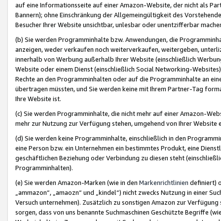
auf eine Informationsseite auf einer Amazon-Website, der nicht als Part
Bannern); ohne Einschränkung der Allgemeingültigkeit des Vorstehende
Besucher Ihrer Website unsichtbar, unlesbar oder unentzifferbar mache
(b) Sie werden Programminhalte bzw. Anwendungen, die Programminhalt
anzeigen, weder verkaufen noch weiterverkaufen, weitergeben, unterli
innerhalb von Werbung außerhalb Ihrer Website (einschließlich Werbun
Website oder einem Dienst (einschließlich Social Networking-Website
Rechte an den Programminhalten oder auf die Programminhalte an eine a
übertragen müssten, und Sie werden keine mit Ihrem Partner-Tag formati
Ihre Website ist.
(c) Sie werden Programminhalte, die nicht mehr auf einer Amazon-Websit
mehr zur Nutzung zur Verfügung stehen, umgehend von Ihrer Website e
(d) Sie werden keine Programminhalte, einschließlich in den Programmin
eine Person bzw. ein Unternehmen ein bestimmtes Produkt, eine Dienstle
geschäftlichen Beziehung oder Verbindung zu diesen steht (einschließli
Programminhalten).
(e) Sie werden Amazon-Marken (wie in den
Markenrichtlinien
definiert) 
„ammazon“, „amaozn“ und „kindel“) nicht zwecks Nutzung in einer Suc
Versuch unternehmen). Zusätzlich zu sonstigen Amazon zur Verfügung 
sorgen, dass von uns benannte Suchmaschinen Geschützte Begriffe (wie 