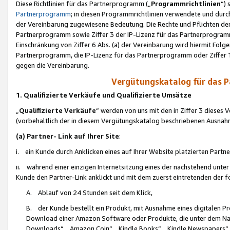
Diese Richtlinien für das Partnerprogramm („
Programmrichtlinien
“)
Partnerprogramm
; in diesen Programmrichtlinien verwendete und durch
der Vereinbarung zugewiesene Bedeutung. Die Rechte und Pflichten de
Partnerprogramm sowie Ziffer 3 der IP-Lizenz für das Partnerprogram
Einschränkung von Ziffer 6 Abs. (a) der Vereinbarung wird hiermit Fol
Partnerprogramm, die IP-Lizenz für das Partnerprogramm oder Ziffer 1
gegen die Vereinbarung.
Vergütungskatalog für das 
1. Qualifizierte Verkäufe und Qualifizierte Umsätze
„
Qualifizierte Verkäufe
“ werden von uns mit den in Ziffer 3 diese
(vorbehaltlich der in diesem Vergütungskatalog beschriebenen Ausnah
(a) Partner- Link auf Ihrer Site
:
i. ein Kunde durch Anklicken eines auf Ihrer Website platzierten Part
ii. während einer einzigen Internetsitzung eines der nachstehend unter (i)
Kunde den Partner-Link anklickt und mit dem zuerst eintretenden der f
A. Ablauf von 24 Stunden seit dem Klick,
B. der Kunde bestellt ein Produkt, mit Ausnahme eines digitalen P
Download einer Amazon Software oder Produkte, die unter dem N
Downloads“, „Amazon Coin“, „Kindle Books“, „Kindle Newspapers“, „