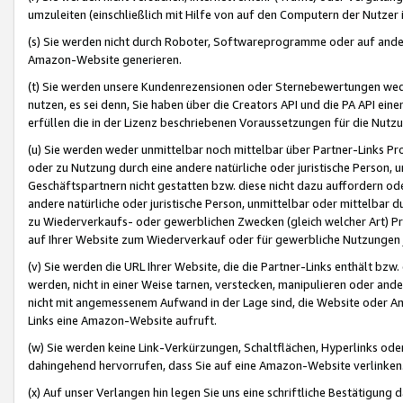
umzuleiten (einschließlich mit Hilfe von auf den Computern der Nutzer i
(s) Sie werden nicht durch Roboter, Softwareprogramme oder auf andere
Amazon-Website generieren.
(t) Sie werden unsere Kundenrezensionen oder Sternebewertungen wed
nutzen, es sei denn, Sie haben über die Creators API und die PA API e
erfüllen die in der Lizenz beschriebenen Voraussetzungen für die Nutzu
(u) Sie werden weder unmittelbar noch mittelbar über Partner-Links P
oder zu Nutzung durch eine andere natürliche oder juristische Person,
Geschäftspartnern nicht gestatten bzw. diese nicht dazu auffordern od
andere natürliche oder juristische Person, unmittelbar oder mittelbar
zu Wiederverkaufs- oder gewerblichen Zwecken (gleich welcher Art) 
auf Ihrer Website zum Wiederverkauf oder für gewerbliche Nutzungen 
(v) Sie werden die URL Ihrer Website, die die Partner-Links enthält b
werden, nicht in einer Weise tarnen, verstecken, manipulieren oder and
nicht mit angemessenem Aufwand in der Lage sind, die Website oder A
Links eine Amazon-Website aufruft.
(w) Sie werden keine Link-Verkürzungen, Schaltflächen, Hyperlinks ode
dahingehend hervorrufen, dass Sie auf eine Amazon-Website verlinken
(x) Auf unser Verlangen hin legen Sie uns eine schriftliche Bestätigung