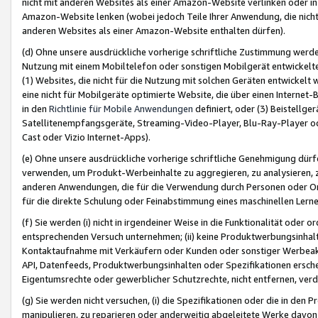
nicht mit anderen Websites als einer Amazon-Website verlinken oder i
Amazon-Website lenken (wobei jedoch Teile Ihrer Anwendung, die nich
anderen Websites als einer Amazon-Website enthalten dürfen).
(d) Ohne unsere ausdrückliche vorherige schriftliche Zustimmung werd
Nutzung mit einem Mobiltelefon oder sonstigen Mobilgerät entwickelt
(1) Websites, die nicht für die Nutzung mit solchen Geräten entwickelt
eine nicht für Mobilgeräte optimierte Website, die über einen Interne
in den
Richtlinie für Mobile Anwendungen
definiert, oder (3) Beistellge
Satellitenempfangsgeräte, Streaming-Video-Player, Blu-Ray-Player ode
Cast oder Vizio Internet-Apps).
(e) Ohne unsere ausdrückliche vorherige schriftliche Genehmigung dürfe
verwenden, um Produkt-Werbeinhalte zu aggregieren, zu analysieren, 
anderen Anwendungen, die für die Verwendung durch Personen oder Or
für die direkte Schulung oder Feinabstimmung eines maschinellen Lern
(f) Sie werden (i) nicht in irgendeiner Weise in die Funktionalität ode
entsprechenden Versuch unternehmen; (ii) keine Produktwerbungsinha
Kontaktaufnahme mit Verkäufern oder Kunden oder sonstiger Werbeaktiv
API, Datenfeeds, Produktwerbungsinhalten oder Spezifikationen erschei
Eigentumsrechte oder gewerblicher Schutzrechte, nicht entfernen, verd
(g) Sie werden nicht versuchen, (i) die Spezifikationen oder die in de
manipulieren, zu reparieren oder anderweitig abgeleitete Werke davon z