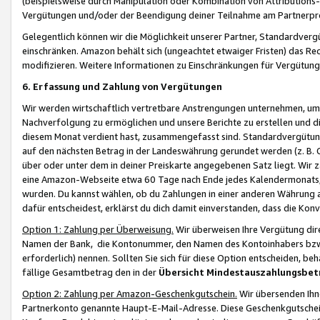
(beispielsweise durch Manipulation oder Kombination von Attributions-
Vergütungen und/oder der Beendigung deiner Teilnahme am Partnerp
Gelegentlich können wir die Möglichkeit unserer Partner, Standardv
einschränken. Amazon behält sich (ungeachtet etwaiger Fristen) das Re
modifizieren. Weitere Informationen zu Einschränkungen für Vergütung
6. Erfassung und Zahlung von Vergütungen
Wir werden wirtschaftlich vertretbare Anstrengungen unternehmen, um 
Nachverfolgung zu ermöglichen und unsere Berichte zu erstellen und di
diesem Monat verdient hast, zusammengefasst sind. Standardvergütung
auf den nächsten Betrag in der Landeswährung gerundet werden (z. B. C
über oder unter dem in deiner Preiskarte angegebenen Satz liegt. Wir
eine Amazon-Webseite etwa 60 Tage nach Ende jedes Kalendermonats, i
wurden. Du kannst wählen, ob du Zahlungen in einer anderen Währung
dafür entscheidest, erklärst du dich damit einverstanden, dass die K
Option 1: Zahlung per Überweisung.
Wir überweisen Ihre Vergütung dir
Namen der Bank, die Kontonummer, den Namen des Kontoinhabers bzw. a
erforderlich) nennen. Sollten Sie sich für diese Option entscheiden, be
fällige Gesamtbetrag den in der
Übersicht Mindestauszahlungsbet
Option 2: Zahlung per Amazon-Geschenkgutschein.
Wir übersenden Ihne
Partnerkonto genannte Haupt-E-Mail-Adresse. Diese Geschenkgutschei