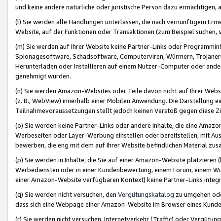
und keine andere natürliche oder juristische Person dazu ermächtigen, a
(l) Sie werden alle Handlungen unterlassen, die nach vernünftigem Erme
Website, auf der Funktionen oder Transaktionen (zum Beispiel suchen, s
(m) Sie werden auf Ihrer Website keine Partner-Links oder Programmin
Spionagesoftware, Schadsoftware, Computerviren, Würmern, Trojaner
Herunterladen oder Installieren auf einem Nutzer-Computer oder ande
genehmigt wurden.
(n) Sie werden Amazon-Websites oder Teile davon nicht auf Ihrer Websi
(z. B., WebView) innerhalb einer Mobilen Anwendung. Die Darstellung ein
Teilnahmevoraussetzungen stellt jedoch keinen Verstoß gegen diese Zif
(o) Sie werden keine Partner-Links oder andere Inhalte, die eine Am
Werbeseiten oder Layer-Werbung einstellen oder bereitstellen, mit Au
bewerben, die eng mit dem auf Ihrer Website befindlichen Material z
(p) Sie werden in Inhalte, die Sie auf einer Amazon-Website platzier
Werbediensten oder in einer Kundenbewertung, einem Forum, einem Wun
einer Amazon-Website verfügbaren Kontext) keine Partner-Links integr
(q) Sie werden nicht versuchen, den
Vergütungskatalog
zu umgehen oder
dass sich eine Webpage einer Amazon-Website im Browser eines Kunden 
(r) Sie werden nicht versuchen, Internetverkehr (Traffic) oder Vergü