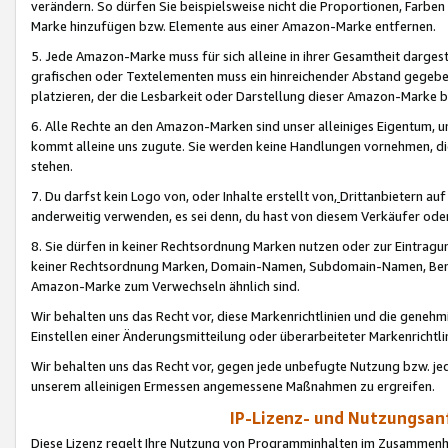
verändern. So dürfen Sie beispielsweise nicht die Proportionen, Farb
Marke hinzufügen bzw. Elemente aus einer Amazon-Marke entfernen.
5. Jede Amazon-Marke muss für sich alleine in ihrer Gesamtheit darge
grafischen oder Textelementen muss ein hinreichender Abstand gegebe
platzieren, der die Lesbarkeit oder Darstellung dieser Amazon-Marke b
6. Alle Rechte an den Amazon-Marken sind unser alleiniges Eigentum, 
kommt alleine uns zugute. Sie werden keine Handlungen vornehmen, 
stehen.
7. Du darfst kein Logo von, oder Inhalte erstellt von,
Drittanbietern au
anderweitig verwenden, es sei denn, du hast von diesem Verkäufer oder
8. Sie dürfen in keiner Rechtsordnung Marken nutzen oder zur Eintragu
keiner Rechtsordnung Marken, Domain-Namen, Subdomain-Namen, Benu
Amazon-Marke zum Verwechseln ähnlich sind.
Wir behalten uns das Recht vor, diese Markenrichtlinien und die gene
Einstellen einer Änderungsmitteilung oder überarbeiteter Markenricht
Wir behalten uns das Recht vor, gegen jede unbefugte Nutzung bzw. jede 
unserem alleinigen Ermessen angemessene Maßnahmen zu ergreifen.
IP-Lizenz- und Nutzungsan
Diese Lizenz regelt Ihre Nutzung von Programminhalten im Zusammen