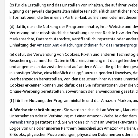
(c) für die Erstellung und das Einstellen von Inhalten, die auf Ihrer We
Eignung der jeweils dargestellten Inhalte (einschließlich sämtlicher 
Informationen, die Sie in einen Partner-Link aufnehmen oder mit diese
(d) dafür, dass die Nutzung der Programminhalte, Ihrer Website und des 
Verletzung oder missbräuchliche Ausübung unserer Rechte bzw. der Recht
Markenrechte, Datenschutzrechte, Veröffentlichungsrechte oder anderer
Einhaltung der
Amazon Anti-Fälschungsrichtlinien für das Partnerpro
(e) dafür, die Verwendung von Cookies, Pixeln und anderen Technologien
Besuchern gesammelten Daten in Übereinstimmung mit den geltenden Ge
und angemessen darzustellen und auf andere Weise die geltenden geset
in sonstiger Weise, einschließlich des ggf. anzuzeigenden Hinweises, d
Werbeanzeigen bereitstellen, von den Besuchern Ihrer Website unmitte
Cookies erkennen können und dafür, dass Sie Informationen über die v
Online-Werbung bereitstellen, soweit nach den anwendbaren gesetzlic
(f) für Ihre Nutzung, der Programminhalte und der Amazon-Marken, u
4. Werbeeinschränkungen.
Sie werden sich nicht an Werbe-, Market
Unternehmen oder in Verbindung mit einer Amazon-Website oder dem Pa
Vereinbarung
gestattet sind. Sie werden sich nicht an Werbeaktivitäten
Logos von uns oder unseren Partnern (einschließlich Amazon-Marken), 
E-Books, physischen Postsendungen, physischen Dokumenten oder in 