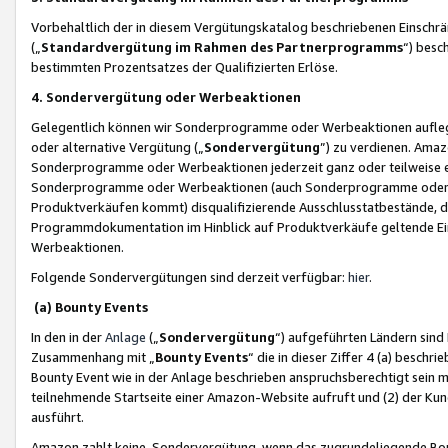
Vorbehaltlich der in diesem Vergütungskatalog beschriebenen Einschr
(„
Standardvergütung im Rahmen des Partnerprogramms
“) besc
bestimmten Prozentsatzes der Qualifizierten Erlöse.
4. Sondervergütung oder Werbeaktionen
Gelegentlich können wir Sonderprogramme oder Werbeaktionen auflegen,
oder alternative Vergütung („
Sondervergütung
”) zu verdienen. Amazo
Sonderprogramme oder Werbeaktionen jederzeit ganz oder teilweise einz
Sonderprogramme oder Werbeaktionen (auch Sonderprogramme oder We
Produktverkäufen kommt) disqualifizierende Ausschlusstatbestände, di
Programmdokumentation im Hinblick auf Produktverkäufe geltende E
Werbeaktionen.
Folgende Sondervergütungen sind derzeit verfügbar:
hier
.
(a) Bounty Events
In den in der
Anlage
(„
Sondervergütung
“) aufgeführten Ländern sind
Zusammenhang mit „
Bounty Events
“ die in dieser Ziffer 4 (a) besch
Bounty Event wie in der Anlage beschrieben anspruchsberechtigt sein mu
teilnehmende Startseite einer Amazon-Website aufruft und (2) der Kun
ausführt.
Amazon zahlt keine Sondervergütung, wenn das zugrundeliegende Boun