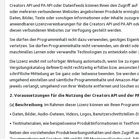
Creators API und PA API oder Datenfeeds können Ihnen den Zugriff auf D
oder mehreren verbundenen Websites angebotenen Produkte ermögliche
Daten, Bilder, Texte oder sonstigen Informationen oder Inhalte zuzugre
anwendbaren Lizenzvereinbarungen für die Creators API und PA API od
diesen verbundenen Websites zur Verfügung gestellt werden.
Sie dürfen den Programminhalt nicht dazu verwenden, geistiges Eigent
verletzen. Sie dürfen Programminhalte nicht verwenden, um direkt ode
maschinelles Lernen oder verwandte Technologien zu entwickeln oder zu
Die Lizenz endet mit sofortiger Wirkung automatisch, wenn Sie zu irg
Vergütungskatalog definiert) nicht rechtzeitig erfüllen bzw. ansonsten
schriftliche Mitteilung an Sie ganz oder teilweise beenden. Sie werden
umgehend einstellen und sämtliche Programminhalte und Amazon-Marke
jeweils verlangt, umgehend von Ihrer Website entfernen und löschen od
2. Voraussetzungen für die Nutzung der Creators API und der P
(a)
Beschreibung
. Im Rahmen dieser Lizenz können wir Ihnen Programmi
• Daten, Bilder, Audio-Dateien, Videos, Logos, Benutzerschnittstellen-
• Textmaterialien, wie beispielsweise Produktinformationen in Textfor
Neben den vorstehenden Produktwerbungsinhalten und dem Zugriff auf 
Zusammenhang mit Creators API und PA API Musterquellcodes und -bibli