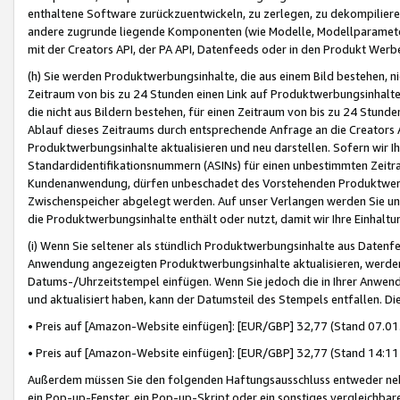
enthaltene Software zurückzuentwickeln, zu zerlegen, zu dekompilier
andere zugrunde liegende Komponenten (wie Modelle, Modellparameter
mit der Creators API, der PA API, Datenfeeds oder in den Produkt Werb
(h) Sie werden Produktwerbungsinhalte, die aus einem Bild bestehen, ni
Zeitraum von bis zu 24 Stunden einen Link auf Produktwerbungsinhalte
die nicht aus Bildern bestehen, für einen Zeitraum von bis zu 24 Stund
Ablauf dieses Zeitraums durch entsprechende Anfrage an die Creators 
Produktwerbungsinhalte aktualisieren und neu darstellen. Sofern wir Ih
Standardidentifikationsnummern (ASINs) für einen unbestimmten Zeitra
Kundenanwendung, dürfen unbeschadet des Vorstehenden Produktwerbu
Zwischenspeicher abgelegt werden. Auf unser Verlangen werden Sie un
die Produktwerbungsinhalte enthält oder nutzt, damit wir Ihre Einhalt
(i) Wenn Sie seltener als stündlich Produktwerbungsinhalte aus Datenfe
Anwendung angezeigten Produktwerbungsinhalte aktualisieren, werden 
Datums-/Uhrzeitstempel einfügen. Wenn Sie jedoch die in Ihrer Anwe
und aktualisiert haben, kann der Datumsteil des Stempels entfallen. Dies
• Preis auf [Amazon-Website einfügen]: [EUR/GBP] 32,77 (Stand 07.01.
• Preis auf [Amazon-Website einfügen]: [EUR/GBP] 32,77 (Stand 14:11 
Außerdem müssen Sie den folgenden Haftungsausschluss entweder neb
ein Pop-up-Fenster, ein Pop-up-Skript oder ein sonstiges vergleichba