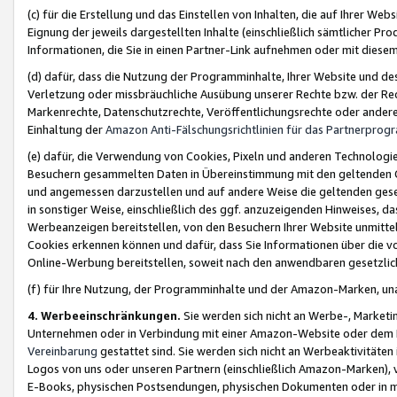
(c) für die Erstellung und das Einstellen von Inhalten, die auf Ihrer We
Eignung der jeweils dargestellten Inhalte (einschließlich sämtlicher 
Informationen, die Sie in einen Partner-Link aufnehmen oder mit diese
(d) dafür, dass die Nutzung der Programminhalte, Ihrer Website und des 
Verletzung oder missbräuchliche Ausübung unserer Rechte bzw. der Recht
Markenrechte, Datenschutzrechte, Veröffentlichungsrechte oder anderer
Einhaltung der
Amazon Anti-Fälschungsrichtlinien für das Partnerpro
(e) dafür, die Verwendung von Cookies, Pixeln und anderen Technologien
Besuchern gesammelten Daten in Übereinstimmung mit den geltenden Ge
und angemessen darzustellen und auf andere Weise die geltenden geset
in sonstiger Weise, einschließlich des ggf. anzuzeigenden Hinweises, d
Werbeanzeigen bereitstellen, von den Besuchern Ihrer Website unmitte
Cookies erkennen können und dafür, dass Sie Informationen über die v
Online-Werbung bereitstellen, soweit nach den anwendbaren gesetzlic
(f) für Ihre Nutzung, der Programminhalte und der Amazon-Marken, u
4. Werbeeinschränkungen.
Sie werden sich nicht an Werbe-, Market
Unternehmen oder in Verbindung mit einer Amazon-Website oder dem Pa
Vereinbarung
gestattet sind. Sie werden sich nicht an Werbeaktivitäten
Logos von uns oder unseren Partnern (einschließlich Amazon-Marken), 
E-Books, physischen Postsendungen, physischen Dokumenten oder in 