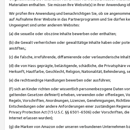
Materialien enthalten. Sie müssen Ihre Website(s) in Ihrer Anwendung ide
Wir prüfen Ihre Anwendung und benachrichtigen Sie, ob sie angenommen
auf Aufnahme Ihrer Website in das Partnerprogramm und Sie dürfen kei
Ungeeignet sind unter anderem Websites:
(a) die sexuelle oder obszöne Inhalte bewerben oder enthalten;
(b) die Gewalt verherrlichen oder gewalttätige Inhalte haben oder pot
anstiften,;
(c) die falsche, irreführende, diffamierende oder verleumderische Inha
(d) die von Hass geprägte, belästigende, schädliche, die Privatsphäre v
Herkunft, Hautfarbe, Geschlecht, Religion, Nationalität, Behinderung, 
(e) die rechtswidrige Handlungen bewerben oder ausführen;
(f) sich an Kinder richten oder wissentlich personenbezogene Daten vo
geltenden Gesetzen definiert) erheben, verwenden oder offenlegen, Vo
Regeln, Vorschriften, Anordnungen, Lizenzen, Genehmigungen, Richtlini
Entscheidungen oder andere Anforderungen einer zuständigen Regierung
Privacy Protection Act (15 U.S.C. §§ 6501-6506) oder Vorschriften, di
Internet erlassen wurden);
(g) die Marken von Amazon oder unseren verbundenen Unternehmen b