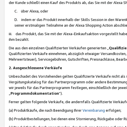
der Kunde schließt einen Kauf des Produkts ab, das Sie mit der Alexa 
C. über Alexa, oder
D. indem er das Produkt innerhalb der Skills Session in den Waren
seiner erstmaligen Teilnahme an der Alexa Shopping Action abschlie
iii. das Produkt, das Sie mit der Alexa-Einkaufsaktion vorgestellt ha
ihm bezahlt.
Die aus den einzelnen Qualifizierten Verkäufen generierten „
Qualifizi
Qualifizierten Verkäufe einnehmen, abzüglich etwaiger Versandkosten
Mehrwertsteuer), Servicegebühren, Gutschriften, Preisnachlässe, Bear
2. Ausgeschlossene Verkäufe
Unbeschadet des Vorstehenden gelten Qualifizierte Verkäufe nicht als
Vergütungskatalog für das Partnerprogramm oder andere Bestimmungen,
wir jeweils für das Partnerprogramm festlegen, einschließlich der jewe
„
Programmdokumentation
“).
Ferner gelten folgende Verkäufe, die andernfalls Qualifizierte Verkä
(a) Produktkäufe, die nach Beendigung Ihrer
Vereinbarung
erfolgen;
(b) Produktbestellungen, bei denen eine Stornierung, Rückgabe oder R