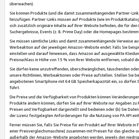
überwachen).
Sie können Produkte (und die damit zusammenhängenden Partner-Links)
hinzufügen. Partner-Links müssen auf Produkte (wie im Produktkatalog de
sich zusätzlich originäre Inhalte auf Ihrer Website befinden, die für 
Suchergebnisse, Events (z. B. Prime Day) oder die Homepages bestimmte
Sie müssen sämtliche Links und damit zusammenhängende Verweise auf z
Werbeaktion auf der jeweiligen Amazon-Website endet. Falls Sie beisp
einstellen und darauf hinweisen, dass Amazon auf ausgewählte Kleidun
Preisnachlass in Höhe von 15 % von Ihrer Website entfernen, sobald di
Sie dürfen keine unzutreffenden, überschwänglichen, täuschenden od
unsere Richtlinien, Werbeaktionen oder Preise aufstellen. Stellen Sie 
angebotenen Smartphone mit 64 GB Speicherkapazität ein, so dürfen S
führt.
Die Preise und die Verfügbarkeit von Produkten können Veränderungen 
Produkte ändern können, dürfen Sie auf Ihrer Website nur Angaben zu P
Preisen und Verfügbarkeit dargestellt sind bedienen oder (b) Sie Daten
der Lizenz festgelegten Anforderungen für die Nutzung von PA API einh
Ferner müssen Sie, falls Sie Preise für ein Produkt auf Ihrer Website in 
einer Preisvergleichsmaschine) zusammen mit Preisen für das gleiche o
außerhalb der Amazon-Website angeboten werden, jeweils den niedrigst