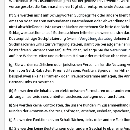
Werbeinhalte im Zusammenhang mit Suchergebnissen verwendet werden,
vorausgesetzt die Suchmaschine verfügt über entsprechende Ausschlu
(f) Sie werden nicht auf Schlagwörter, Suchbegriffe oder andere Ident
Amazon oder unseren verbundenen Unternehmen oder Abwandlungen bzw
nicht abschließende Liste unserer Marken entnehmen Sie bitte der Nich
Schlagwortauktionen auf Suchmaschinen teilnehmen, wenn die sich da
Kostenpflichtige Suchplatzierung (wie im
Vergütungskatalog
definiert
Suchmaschinen Links zur Verfügung stellen, damit Sie bei allgemeinen I
kostenfreien Suchergebnissen) auftauchen, solange Sie die
Vereinbaru
auf Ihre Website leiten und nicht unmittelbar oder mittelbar über eine
(g) Sie werden natürlichen oder juristischen Personen für die Nutzung 
Form von Geld, Rabatten, Preisnachlässen, Punkten, Spenden für Hilfs
beispielsweise keine Prämien- oder Treueprogramme auflegen, die Anrei
Partner-Links zu besuchen.
(h) Sie werden die Inhalte von elektronischen Formularen oder anderem M
abfangen, aufzeichnen, umleiten, auslesen, auslegen oder ausfüllen.
(i) Sie werden keine Kontodaten, die unsere Kunden im Zusammenhang 
Kunden der Amazon-Websites), abfragen, erheben, einholen, speichern,
(j) Sie werden Funktionen von Schaltflächen, Links oder andere Funkti
(k) Sie werden keine Bestellungen oder andere Geschäfte über eine Ama