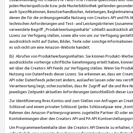
jeden Musterquellcode bzw. jede Musterbibliothek geltenden gesonder
auch Spezifikationen, Benutzerhandbücher, Anleitungen, Begleitmaterial
denen die für die ordnungsgemäße Nutzung von Creators API und PA A
technischen Anforderungen und Test- und Leistungskriterien (zusammen
verwendete Begriff „Produktwerbungsinhalte“ schließt ausdrücklich al
Lizenz zur Verfügung stellen, sowie alle von uns zur Verfügung gestel
ausdrücklich nicht auf Daten, Bilder, Texte oder sonstige Informatione
es sich nicht um eine Amazon-Website handelt.
(b) Abrufen von Produktwerbungsinhalten. Sie können Produkt-Werbein
ausdrückliche vorherige schriftliche Genehmigung erteilt haben, könn
wir über die Creators API Feeds zur Verfügung stellen. Wenn Sie Produk
Nutzung von Datenfeeds dieser Lizenz. Sie erkennen an, dass wir Creat
API oder Datenfeeds jederzeit ändern, auslaufen lassen oder neu veröffe
Verantwortung liegt, sicherzustellen, dass Ihr Zugriff auf die und Ihr
jeweiligen Zeitpunkt aktuellen Anforderungen (einschließlich dieser Liz
Zur Identifizierung Ihres Kontos und zum Stellen von Anfragen an Crea
Schlüssel und einem privaten Schlüssel (jedes Schlüsselpaar eine „Kon
Rahmen des Amazon-Partnerprogramms zugeteilte Partner-ID oder ein
Kontokennungen über den Creators API und PA API Kontoerstellungspro
Um Programmwerbeinhalte über die Creators API Dienste zu erhalten, m