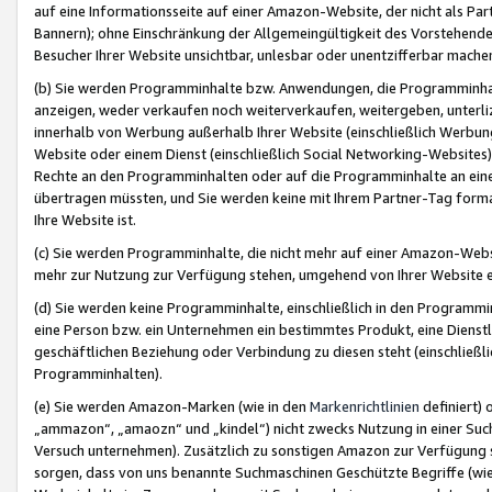
auf eine Informationsseite auf einer Amazon-Website, der nicht als Part
Bannern); ohne Einschränkung der Allgemeingültigkeit des Vorstehende
Besucher Ihrer Website unsichtbar, unlesbar oder unentzifferbar mache
(b) Sie werden Programminhalte bzw. Anwendungen, die Programminhalt
anzeigen, weder verkaufen noch weiterverkaufen, weitergeben, unterli
innerhalb von Werbung außerhalb Ihrer Website (einschließlich Werbun
Website oder einem Dienst (einschließlich Social Networking-Website
Rechte an den Programminhalten oder auf die Programminhalte an eine a
übertragen müssten, und Sie werden keine mit Ihrem Partner-Tag formati
Ihre Website ist.
(c) Sie werden Programminhalte, die nicht mehr auf einer Amazon-Websit
mehr zur Nutzung zur Verfügung stehen, umgehend von Ihrer Website e
(d) Sie werden keine Programminhalte, einschließlich in den Programmin
eine Person bzw. ein Unternehmen ein bestimmtes Produkt, eine Dienstle
geschäftlichen Beziehung oder Verbindung zu diesen steht (einschließli
Programminhalten).
(e) Sie werden Amazon-Marken (wie in den
Markenrichtlinien
definiert) 
„ammazon“, „amaozn“ und „kindel“) nicht zwecks Nutzung in einer Suc
Versuch unternehmen). Zusätzlich zu sonstigen Amazon zur Verfügung 
sorgen, dass von uns benannte Suchmaschinen Geschützte Begriffe (wie 