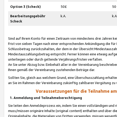
Option 3 (Scheck)
50£
50
Bearbeitungsgebühr
k.A.
k.A
Scheck
Sind auf Ihrem Konto für einen Zeitraum von mindestens drei Jahren kein
Frist von sieben Tagen nach einer entsprechenden Ankündigung die für
Schlussbetrag zurückzuhalten, der dem in der Übersicht Mindestausz
Mindestauszahlungsbetrag entspricht. Ferner können eine etwaig aufg
unterliegen oder durch geltende Verjährungsfristen verfallen.
An Sie unter Abzug bzw. Einbehalt aller in der Vereinbarung beschrieb
Ihnen gemäß der Vereinbarung zustehenden Beträge dar.
Sollten Sie, gleich aus welchem Grund, eine Überschusszahlung erhalte
an Sie im Rahmen der Vereinbarung zukünftig zahlbaren Vergütung zu 
Voraussetzungen für die Teilnahme a
1. Anmeldung und Teilnahmeberechtigung
Sie leiten den Anmeldeprozess ein, indem Sie einen vollständigen und 
muss/müssen originäre Inhalte (original content) enthalten und über d
Originalinhalte, die Materialien von Dritten verwenden, müssen wese