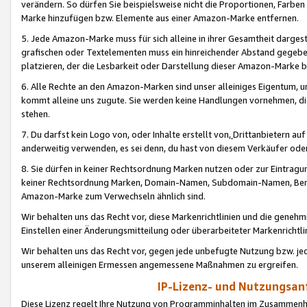
verändern. So dürfen Sie beispielsweise nicht die Proportionen, Farb
Marke hinzufügen bzw. Elemente aus einer Amazon-Marke entfernen.
5. Jede Amazon-Marke muss für sich alleine in ihrer Gesamtheit darge
grafischen oder Textelementen muss ein hinreichender Abstand gegebe
platzieren, der die Lesbarkeit oder Darstellung dieser Amazon-Marke b
6. Alle Rechte an den Amazon-Marken sind unser alleiniges Eigentum, 
kommt alleine uns zugute. Sie werden keine Handlungen vornehmen, 
stehen.
7. Du darfst kein Logo von, oder Inhalte erstellt von,
Drittanbietern au
anderweitig verwenden, es sei denn, du hast von diesem Verkäufer oder
8. Sie dürfen in keiner Rechtsordnung Marken nutzen oder zur Eintragu
keiner Rechtsordnung Marken, Domain-Namen, Subdomain-Namen, Benu
Amazon-Marke zum Verwechseln ähnlich sind.
Wir behalten uns das Recht vor, diese Markenrichtlinien und die gene
Einstellen einer Änderungsmitteilung oder überarbeiteter Markenricht
Wir behalten uns das Recht vor, gegen jede unbefugte Nutzung bzw. jede 
unserem alleinigen Ermessen angemessene Maßnahmen zu ergreifen.
IP-Lizenz- und Nutzungsan
Diese Lizenz regelt Ihre Nutzung von Programminhalten im Zusammen