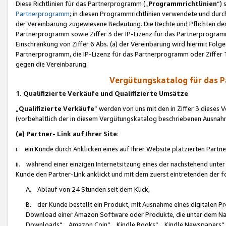
Diese Richtlinien für das Partnerprogramm („
Programmrichtlinien
“)
Partnerprogramm
; in diesen Programmrichtlinien verwendete und durch
der Vereinbarung zugewiesene Bedeutung. Die Rechte und Pflichten de
Partnerprogramm sowie Ziffer 3 der IP-Lizenz für das Partnerprogram
Einschränkung von Ziffer 6 Abs. (a) der Vereinbarung wird hiermit Fol
Partnerprogramm, die IP-Lizenz für das Partnerprogramm oder Ziffer 1
gegen die Vereinbarung.
Vergütungskatalog für das 
1. Qualifizierte Verkäufe und Qualifizierte Umsätze
„
Qualifizierte Verkäufe
“ werden von uns mit den in Ziffer 3 diese
(vorbehaltlich der in diesem Vergütungskatalog beschriebenen Ausnah
(a) Partner- Link auf Ihrer Site
:
i. ein Kunde durch Anklicken eines auf Ihrer Website platzierten Part
ii. während einer einzigen Internetsitzung eines der nachstehend unter (i)
Kunde den Partner-Link anklickt und mit dem zuerst eintretenden der f
A. Ablauf von 24 Stunden seit dem Klick,
B. der Kunde bestellt ein Produkt, mit Ausnahme eines digitalen P
Download einer Amazon Software oder Produkte, die unter dem N
Downloads“, „Amazon Coin“, „Kindle Books“, „Kindle Newspapers“, „