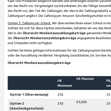
Kauf von Produkten eingelöst werden und unterliegen unseren Geschäf
uns das Recht vor, Vergütungen zurückzuhalten, bis der fällige Gesamt
das Recht vor, den Teil der Zahlungen, der den in der Zahlungstabelle 
Zahlungsart angibst. Die Zahlung per Amazon-Geschenkgutschein ist in
Option 3: Zahlung per Scheck.
Wir übersenden Ihnen einen Scheck in Höh
Sollten Sie sich für diese Option entscheiden, behalten wir uns das Rec
den in der
Übersicht Mindestauszahlungsbeträge
genannten Mindest
der
Übersicht Mindestauszahlungsbeträge
angegebene Bearbeitung
und Schweden nicht verfügbar.
Sollten Sie keine gültigen Informationen für die Zahlungsoption bereit
oder die Auszahlung verdienter Vergütung zurückhalten, bis Sie eine A
Übersicht Mindestauszahlungsbeträge
UK Maxium
UK
FR,
Minimum
un
Option 1 (Überweisung)
25£
25
£5,000
Option 2
25£
25
(Geschenkgutschein)