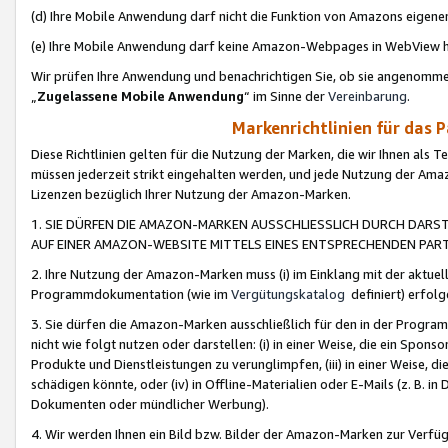
(d) Ihre Mobile Anwendung darf nicht die Funktion von Amazons eige
(e) Ihre Mobile Anwendung darf keine Amazon-Webpages in WebView 
Wir prüfen Ihre Anwendung und benachrichtigen Sie, ob sie angenomm
„
Zugelassene Mobile Anwendung
“ im Sinne der
Vereinbarung
.
Markenrichtlinien für das 
Diese Richtlinien gelten für die Nutzung der Marken, die wir Ihnen als 
müssen jederzeit strikt eingehalten werden, und jede Nutzung der Ama
Lizenzen bezüglich Ihrer Nutzung der Amazon-Marken.
1. SIE DÜRFEN DIE AMAZON-MARKEN AUSSCHLIESSLICH DURCH DARS
AUF EINER AMAZON-WEBSITE MITTELS EINES ENTSPRECHENDEN PART
2. Ihre Nutzung der Amazon-Marken muss (i) im Einklang mit der aktuells
Programmdokumentation (wie im
Vergütungskatalog
definiert) erfolg
3. Sie dürfen die Amazon-Marken ausschließlich für den in der Progr
nicht wie folgt nutzen oder darstellen: (i) in einer Weise, die ein Spo
Produkte und Dienstleistungen zu verunglimpfen, (iii) in einer Weise
schädigen könnte, oder (iv) in Offline-Materialien oder E-Mails (z. B.
Dokumenten oder mündlicher Werbung).
4. Wir werden Ihnen ein Bild bzw. Bilder der Amazon-Marken zur Verfüg