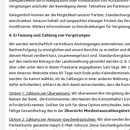
(beispielsweise durch Manipulation oder Kombination von Attributions-
Vergütungen und/oder der Beendigung deiner Teilnahme am Partnerp
Gelegentlich können wir die Möglichkeit unserer Partner, Standardv
einschränken. Amazon behält sich (ungeachtet etwaiger Fristen) das Re
modifizieren. Weitere Informationen zu Einschränkungen für Vergütung
6. Erfassung und Zahlung von Vergütungen
Wir werden wirtschaftlich vertretbare Anstrengungen unternehmen, um 
Nachverfolgung zu ermöglichen und unsere Berichte zu erstellen und di
diesem Monat verdient hast, zusammengefasst sind. Standardvergütung
auf den nächsten Betrag in der Landeswährung gerundet werden (z. B. C
über oder unter dem in deiner Preiskarte angegebenen Satz liegt. Wir
eine Amazon-Webseite etwa 60 Tage nach Ende jedes Kalendermonats, i
wurden. Du kannst wählen, ob du Zahlungen in einer anderen Währung
dafür entscheidest, erklärst du dich damit einverstanden, dass die K
Option 1: Zahlung per Überweisung.
Wir überweisen Ihre Vergütung dir
Namen der Bank, die Kontonummer, den Namen des Kontoinhabers bzw. a
erforderlich) nennen. Sollten Sie sich für diese Option entscheiden, be
fällige Gesamtbetrag den in der
Übersicht Mindestauszahlungsbet
Option 2: Zahlung per Amazon-Geschenkgutschein.
Wir übersenden Ihne
Partnerkonto genannte Haupt-E-Mail-Adresse. Diese Geschenkgutschei