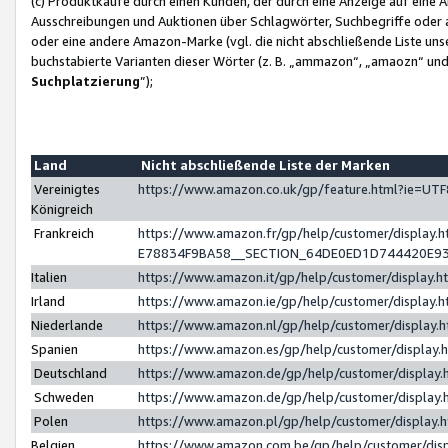
(c) Produktkäufe durch einen Kunden, der durch eine Anzeige auf eine 
Ausschreibungen und Auktionen über Schlagwörter, Suchbegriffe oder 
oder eine andere Amazon-Marke (vgl. die nicht abschließende Liste un
buchstabierte Varianten dieser Wörter (z. B. „ammazon“, „amaozn“ und „
Suchplatzierung
”);
Land
Nicht abschließende Liste der Marken
Vereinigtes
https://www.amazon.co.uk/gp/feature.html?ie=U
Königreich
Frankreich
https://www.amazon.fr/gp/help/customer/displa
E78834F9BA58__SECTION_64DE0ED1D744420E9
Italien
https://www.amazon.it/gp/help/customer/display
Irland
https://www.amazon.ie/gp/help/customer/displa
Niederlande
https://www.amazon.nl/gp/help/customer/display
Spanien
https://www.amazon.es/gp/help/customer/display
Deutschland
https://www.amazon.de/gp/help/customer/displa
Schweden
https://www.amazon.de/gp/help/customer/displa
Polen
https://www.amazon.pl/gp/help/customer/display
Belgien
https://www.amazon.com.be/gp/help/customer/d