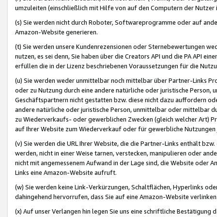
umzuleiten (einschließlich mit Hilfe von auf den Computern der Nutzer i
(s) Sie werden nicht durch Roboter, Softwareprogramme oder auf andere
Amazon-Website generieren.
(t) Sie werden unsere Kundenrezensionen oder Sternebewertungen wed
nutzen, es sei denn, Sie haben über die Creators API und die PA API e
erfüllen die in der Lizenz beschriebenen Voraussetzungen für die Nutzu
(u) Sie werden weder unmittelbar noch mittelbar über Partner-Links P
oder zu Nutzung durch eine andere natürliche oder juristische Person,
Geschäftspartnern nicht gestatten bzw. diese nicht dazu auffordern od
andere natürliche oder juristische Person, unmittelbar oder mittelbar
zu Wiederverkaufs- oder gewerblichen Zwecken (gleich welcher Art) 
auf Ihrer Website zum Wiederverkauf oder für gewerbliche Nutzungen 
(v) Sie werden die URL Ihrer Website, die die Partner-Links enthält b
werden, nicht in einer Weise tarnen, verstecken, manipulieren oder and
nicht mit angemessenem Aufwand in der Lage sind, die Website oder A
Links eine Amazon-Website aufruft.
(w) Sie werden keine Link-Verkürzungen, Schaltflächen, Hyperlinks ode
dahingehend hervorrufen, dass Sie auf eine Amazon-Website verlinken
(x) Auf unser Verlangen hin legen Sie uns eine schriftliche Bestätigung