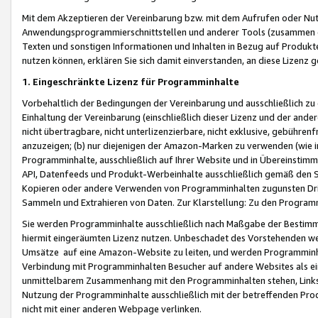
Mit dem Akzeptieren der Vereinbarung bzw. mit dem Aufrufen oder Nutz
Anwendungsprogrammierschnittstellen und anderer Tools (zusammen die
Texten und sonstigen Informationen und Inhalten in Bezug auf Produkte
nutzen können, erklären Sie sich damit einverstanden, an diese Lizenz 
1. Eingeschränkte Lizenz für Programminhalte
Vorbehaltlich der Bedingungen der Vereinbarung und ausschließlich z
Einhaltung der Vereinbarung (einschließlich dieser Lizenz und der ande
nicht übertragbare, nicht unterlizenzierbare, nicht exklusive, gebühren
anzuzeigen; (b) nur diejenigen der Amazon-Marken zu verwenden (wie in 
Programminhalte, ausschließlich auf Ihrer Website und in Übereinstimmu
API, Datenfeeds und Produkt-Werbeinhalte ausschließlich gemäß den Spe
Kopieren oder andere Verwenden von Programminhalten zugunsten Dri
Sammeln und Extrahieren von Daten. Zur Klarstellung: Zu den Program
Sie werden Programminhalte ausschließlich nach Maßgabe der Besti
hiermit eingeräumten Lizenz nutzen. Unbeschadet des Vorstehenden we
Umsätze auf eine Amazon-Website zu leiten, und werden Programminhal
Verbindung mit Programminhalten Besucher auf andere Websites als ein
unmittelbarem Zusammenhang mit den Programminhalten stehen, Links z
Nutzung der Programminhalte ausschließlich mit der betreffenden Pr
nicht mit einer anderen Webpage verlinken.