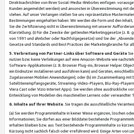
Direktnachrichten von Ihren Social-Media-Websites einfügen. vorausg
Kunden angemeldet werden) und ansonsten in Übereinstimmung mit der
stehen. Auf unser Verlangen stellen Sie uns repräsentative Mustermater
Bestimmungen eingehalten haben. Wir werden die Form und den Inhalt, di
Sie die Zertifizierung nicht in Übereinstimmung mit unserer Aufforderu
Klarstellung: (i) Für die Zwecke der geltenden Marketinggesetze (z. 
von 1991 und ähnlicher oder Nachfolgegesetze) sind Sie der „Absender“ j
Gesetze und Standards und Best Practices der Marketingbranche für 
5. Verbreitung von Partner-Links über Software und Geräte
Sie
nutzen bzw. keine Verlinkungen auf eine Amazon-Website wie nachsteh
Software-Applikationen (z. B. Browser Plug-ins, Browser Helper Objec
ein Endnutzer installieren und ausführen kann) und Geräten, einschlie
Zugelassenen Mobilen Anwendungen); oder (b) im Zusammenhang mit bzw.
Satellitenempfangsgeräte, Streaming-Video-Playern, Blu-Ray-Playern 
Viera Cast oder Vizio Internet Apps). Sie werden ohne ausdrückliche v
Entwicklung von Modellen des maschinellen Lernens oder verwandter 
6. Inhalte auf Ihrer Website
. Sie tragen die ausschließliche Verantwo
(a) Sie werden Programminhalte in keiner Weise ergänzen, löschen oder
Informationen; Sie dürfen aus einer Bilddatei bestehende Programminhal
erhalten bleiben bzw. aus Text bestehende Programminhalte so kürzen, 
Kürzung nicht sachlich falsch oder irreführend wird. Einige Arten von L