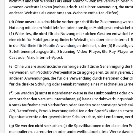
nicht mit anderen Websites als einer Amazon-Website verlinken oder i
Amazon-Website lenken (wobei jedoch Teile Ihrer Anwendung, die nich
anderen Websites als einer Amazon-Website enthalten dürfen).
(d) Ohne unsere ausdrückliche vorherige schriftliche Zustimmung werd
Nutzung mit einem Mobiltelefon oder sonstigen Mobilgerät entwickelt
(1) Websites, die nicht für die Nutzung mit solchen Geräten entwickelt
eine nicht für Mobilgeräte optimierte Website, die über einen Interne
in den
Richtlinie für Mobile Anwendungen
definiert, oder (3) Beistellge
Satellitenempfangsgeräte, Streaming-Video-Player, Blu-Ray-Player ode
Cast oder Vizio Internet-Apps).
(e) Ohne unsere ausdrückliche vorherige schriftliche Genehmigung dürfe
verwenden, um Produkt-Werbeinhalte zu aggregieren, zu analysieren, 
anderen Anwendungen, die für die Verwendung durch Personen oder Or
für die direkte Schulung oder Feinabstimmung eines maschinellen Lern
(f) Sie werden (i) nicht in irgendeiner Weise in die Funktionalität ode
entsprechenden Versuch unternehmen; (ii) keine Produktwerbungsinha
Kontaktaufnahme mit Verkäufern oder Kunden oder sonstiger Werbeaktiv
API, Datenfeeds, Produktwerbungsinhalten oder Spezifikationen erschei
Eigentumsrechte oder gewerblicher Schutzrechte, nicht entfernen, verd
(g) Sie werden nicht versuchen, (i) die Spezifikationen oder die in de
manipulieren, zu reparieren oder anderweitig abgeleitete Werke davon z