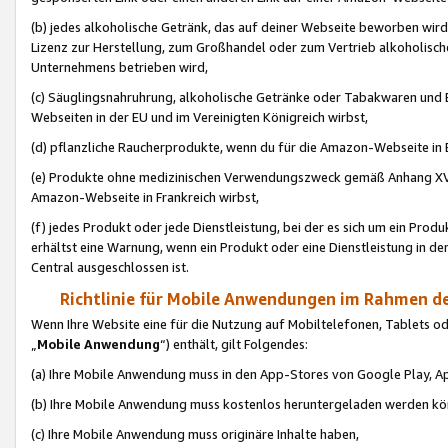
(b) jedes alkoholische Getränk, das auf deiner Webseite beworben wird
Lizenz zur Herstellung, zum Großhandel oder zum Vertrieb alkoholisch
Unternehmens betrieben wird,
(c) Säuglingsnahruhrung, alkoholische Getränke oder Tabakwaren und E
Webseiten in der EU und im Vereinigten Königreich wirbst,
(d) pflanzliche Raucherprodukte, wenn du für die Amazon-Webseite in B
(e) Produkte ohne medizinischen Verwendungszweck gemäß Anhang XVI 
Amazon-Webseite in Frankreich wirbst,
(f) jedes Produkt oder jede Dienstleistung, bei der es sich um ein Prod
erhältst eine Warnung, wenn ein Produkt oder eine Dienstleistung in de
Central ausgeschlossen ist.
Richtlinie für Mobile Anwendungen im Rahmen de
Wenn Ihre Website eine für die Nutzung auf Mobiltelefonen, Tablets 
„
Mobile Anwendung
“) enthält, gilt Folgendes:
(a) Ihre Mobile Anwendung muss in den App-Stores von Google Play, A
(b) Ihre Mobile Anwendung muss kostenlos heruntergeladen werden könn
(c) Ihre Mobile Anwendung muss originäre Inhalte haben,