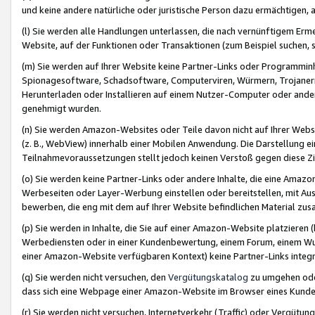
und keine andere natürliche oder juristische Person dazu ermächtigen, a
(l) Sie werden alle Handlungen unterlassen, die nach vernünftigem Erme
Website, auf der Funktionen oder Transaktionen (zum Beispiel suchen, s
(m) Sie werden auf Ihrer Website keine Partner-Links oder Programmin
Spionagesoftware, Schadsoftware, Computerviren, Würmern, Trojaner
Herunterladen oder Installieren auf einem Nutzer-Computer oder ande
genehmigt wurden.
(n) Sie werden Amazon-Websites oder Teile davon nicht auf Ihrer Websi
(z. B., WebView) innerhalb einer Mobilen Anwendung. Die Darstellung ein
Teilnahmevoraussetzungen stellt jedoch keinen Verstoß gegen diese Zif
(o) Sie werden keine Partner-Links oder andere Inhalte, die eine Am
Werbeseiten oder Layer-Werbung einstellen oder bereitstellen, mit Au
bewerben, die eng mit dem auf Ihrer Website befindlichen Material z
(p) Sie werden in Inhalte, die Sie auf einer Amazon-Website platzier
Werbediensten oder in einer Kundenbewertung, einem Forum, einem Wun
einer Amazon-Website verfügbaren Kontext) keine Partner-Links integr
(q) Sie werden nicht versuchen, den
Vergütungskatalog
zu umgehen oder
dass sich eine Webpage einer Amazon-Website im Browser eines Kunden 
(r) Sie werden nicht versuchen, Internetverkehr (Traffic) oder Vergü