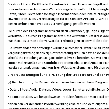
Creators API und PA API oder Datenfeeds können Ihnen den Zugriff auf D
oder mehreren verbundenen Websites angebotenen Produkte ermögliche
Daten, Bilder, Texte oder sonstigen Informationen oder Inhalte zuzugre
anwendbaren Lizenzvereinbarungen für die Creators API und PA API od
diesen verbundenen Websites zur Verfügung gestellt werden.
Sie dürfen den Programminhalt nicht dazu verwenden, geistiges Eigent
verletzen. Sie dürfen Programminhalte nicht verwenden, um direkt ode
maschinelles Lernen oder verwandte Technologien zu entwickeln oder zu
Die Lizenz endet mit sofortiger Wirkung automatisch, wenn Sie zu irg
Vergütungskatalog definiert) nicht rechtzeitig erfüllen bzw. ansonsten
schriftliche Mitteilung an Sie ganz oder teilweise beenden. Sie werden
umgehend einstellen und sämtliche Programminhalte und Amazon-Marke
jeweils verlangt, umgehend von Ihrer Website entfernen und löschen od
2. Voraussetzungen für die Nutzung der Creators API und der P
(a)
Beschreibung
. Im Rahmen dieser Lizenz können wir Ihnen Programmi
• Daten, Bilder, Audio-Dateien, Videos, Logos, Benutzerschnittstellen-
• Textmaterialien, wie beispielsweise Produktinformationen in Textfor
Neben den vorstehenden Produktwerbungsinhalten und dem Zugriff auf 
Zusammenhang mit Creators API und PA API Musterquellcodes und -bibli