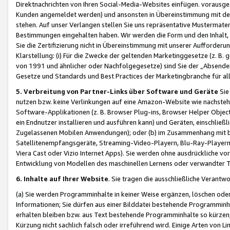
Direktnachrichten von Ihren Social-Media-Websites einfügen. vorausg
Kunden angemeldet werden) und ansonsten in Übereinstimmung mit der
stehen. Auf unser Verlangen stellen Sie uns repräsentative Mustermater
Bestimmungen eingehalten haben. Wir werden die Form und den Inhalt, di
Sie die Zertifizierung nicht in Übereinstimmung mit unserer Aufforderu
Klarstellung: (i) Für die Zwecke der geltenden Marketinggesetze (z. 
von 1991 und ähnlicher oder Nachfolgegesetze) sind Sie der „Absender“ j
Gesetze und Standards und Best Practices der Marketingbranche für 
5. Verbreitung von Partner-Links über Software und Geräte
Sie
nutzen bzw. keine Verlinkungen auf eine Amazon-Website wie nachsteh
Software-Applikationen (z. B. Browser Plug-ins, Browser Helper Objec
ein Endnutzer installieren und ausführen kann) und Geräten, einschlie
Zugelassenen Mobilen Anwendungen); oder (b) im Zusammenhang mit bzw.
Satellitenempfangsgeräte, Streaming-Video-Playern, Blu-Ray-Playern 
Viera Cast oder Vizio Internet Apps). Sie werden ohne ausdrückliche v
Entwicklung von Modellen des maschinellen Lernens oder verwandter 
6. Inhalte auf Ihrer Website
. Sie tragen die ausschließliche Verantwo
(a) Sie werden Programminhalte in keiner Weise ergänzen, löschen oder
Informationen; Sie dürfen aus einer Bilddatei bestehende Programminhal
erhalten bleiben bzw. aus Text bestehende Programminhalte so kürzen, 
Kürzung nicht sachlich falsch oder irreführend wird. Einige Arten von L