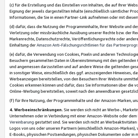
(c) für die Erstellung und das Einstellen von Inhalten, die auf Ihrer We
Eignung der jeweils dargestellten Inhalte (einschließlich sämtlicher 
Informationen, die Sie in einen Partner-Link aufnehmen oder mit diese
(d) dafür, dass die Nutzung der Programminhalte, Ihrer Website und des 
Verletzung oder missbräuchliche Ausübung unserer Rechte bzw. der Recht
Markenrechte, Datenschutzrechte, Veröffentlichungsrechte oder anderer
Einhaltung der
Amazon Anti-Fälschungsrichtlinien für das Partnerpro
(e) dafür, die Verwendung von Cookies, Pixeln und anderen Technologien
Besuchern gesammelten Daten in Übereinstimmung mit den geltenden Ge
und angemessen darzustellen und auf andere Weise die geltenden geset
in sonstiger Weise, einschließlich des ggf. anzuzeigenden Hinweises, d
Werbeanzeigen bereitstellen, von den Besuchern Ihrer Website unmitte
Cookies erkennen können und dafür, dass Sie Informationen über die v
Online-Werbung bereitstellen, soweit nach den anwendbaren gesetzlic
(f) für Ihre Nutzung, der Programminhalte und der Amazon-Marken, u
4. Werbeeinschränkungen.
Sie werden sich nicht an Werbe-, Market
Unternehmen oder in Verbindung mit einer Amazon-Website oder dem Pa
Vereinbarung
gestattet sind. Sie werden sich nicht an Werbeaktivitäten
Logos von uns oder unseren Partnern (einschließlich Amazon-Marken), 
E-Books, physischen Postsendungen, physischen Dokumenten oder in 