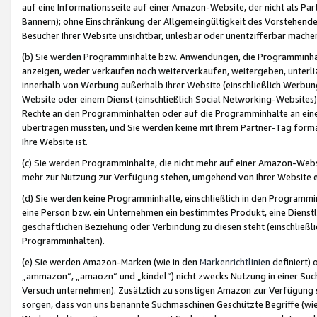
auf eine Informationsseite auf einer Amazon-Website, der nicht als Part
Bannern); ohne Einschränkung der Allgemeingültigkeit des Vorstehende
Besucher Ihrer Website unsichtbar, unlesbar oder unentzifferbar mache
(b) Sie werden Programminhalte bzw. Anwendungen, die Programminhalt
anzeigen, weder verkaufen noch weiterverkaufen, weitergeben, unterli
innerhalb von Werbung außerhalb Ihrer Website (einschließlich Werbun
Website oder einem Dienst (einschließlich Social Networking-Website
Rechte an den Programminhalten oder auf die Programminhalte an eine a
übertragen müssten, und Sie werden keine mit Ihrem Partner-Tag formati
Ihre Website ist.
(c) Sie werden Programminhalte, die nicht mehr auf einer Amazon-Websit
mehr zur Nutzung zur Verfügung stehen, umgehend von Ihrer Website e
(d) Sie werden keine Programminhalte, einschließlich in den Programmin
eine Person bzw. ein Unternehmen ein bestimmtes Produkt, eine Dienstle
geschäftlichen Beziehung oder Verbindung zu diesen steht (einschließli
Programminhalten).
(e) Sie werden Amazon-Marken (wie in den
Markenrichtlinien
definiert) 
„ammazon“, „amaozn“ und „kindel“) nicht zwecks Nutzung in einer Suc
Versuch unternehmen). Zusätzlich zu sonstigen Amazon zur Verfügung 
sorgen, dass von uns benannte Suchmaschinen Geschützte Begriffe (wie 