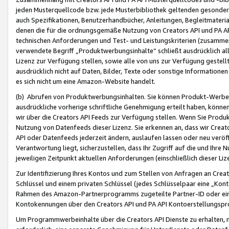
jeden Musterquellcode bzw. jede Musterbibliothek geltenden gesonder
auch Spezifikationen, Benutzerhandbücher, Anleitungen, Begleitmaterial
denen die für die ordnungsgemäße Nutzung von Creators API und PA A
technischen Anforderungen und Test- und Leistungskriterien (zusammen
verwendete Begriff „Produktwerbungsinhalte“ schließt ausdrücklich al
Lizenz zur Verfügung stellen, sowie alle von uns zur Verfügung gestel
ausdrücklich nicht auf Daten, Bilder, Texte oder sonstige Informatione
es sich nicht um eine Amazon-Website handelt.
(b) Abrufen von Produktwerbungsinhalten. Sie können Produkt-Werbein
ausdrückliche vorherige schriftliche Genehmigung erteilt haben, könn
wir über die Creators API Feeds zur Verfügung stellen. Wenn Sie Produk
Nutzung von Datenfeeds dieser Lizenz. Sie erkennen an, dass wir Creat
API oder Datenfeeds jederzeit ändern, auslaufen lassen oder neu veröffe
Verantwortung liegt, sicherzustellen, dass Ihr Zugriff auf die und Ihr
jeweiligen Zeitpunkt aktuellen Anforderungen (einschließlich dieser Liz
Zur Identifizierung Ihres Kontos und zum Stellen von Anfragen an Crea
Schlüssel und einem privaten Schlüssel (jedes Schlüsselpaar eine „Kon
Rahmen des Amazon-Partnerprogramms zugeteilte Partner-ID oder ein
Kontokennungen über den Creators API und PA API Kontoerstellungspro
Um Programmwerbeinhalte über die Creators API Dienste zu erhalten, m