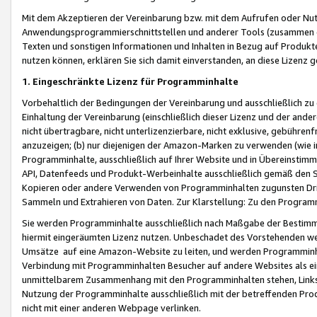
Mit dem Akzeptieren der Vereinbarung bzw. mit dem Aufrufen oder Nutz
Anwendungsprogrammierschnittstellen und anderer Tools (zusammen die
Texten und sonstigen Informationen und Inhalten in Bezug auf Produkte
nutzen können, erklären Sie sich damit einverstanden, an diese Lizenz 
1. Eingeschränkte Lizenz für Programminhalte
Vorbehaltlich der Bedingungen der Vereinbarung und ausschließlich z
Einhaltung der Vereinbarung (einschließlich dieser Lizenz und der ande
nicht übertragbare, nicht unterlizenzierbare, nicht exklusive, gebühren
anzuzeigen; (b) nur diejenigen der Amazon-Marken zu verwenden (wie in 
Programminhalte, ausschließlich auf Ihrer Website und in Übereinstimmu
API, Datenfeeds und Produkt-Werbeinhalte ausschließlich gemäß den Spe
Kopieren oder andere Verwenden von Programminhalten zugunsten Dri
Sammeln und Extrahieren von Daten. Zur Klarstellung: Zu den Program
Sie werden Programminhalte ausschließlich nach Maßgabe der Besti
hiermit eingeräumten Lizenz nutzen. Unbeschadet des Vorstehenden we
Umsätze auf eine Amazon-Website zu leiten, und werden Programminhal
Verbindung mit Programminhalten Besucher auf andere Websites als ein
unmittelbarem Zusammenhang mit den Programminhalten stehen, Links z
Nutzung der Programminhalte ausschließlich mit der betreffenden Pr
nicht mit einer anderen Webpage verlinken.