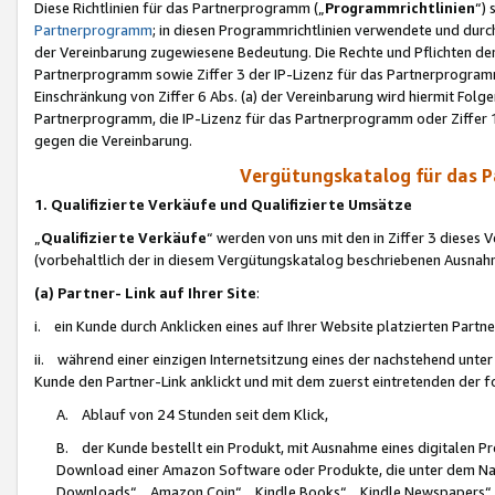
Diese Richtlinien für das Partnerprogramm („
Programmrichtlinien
“)
Partnerprogramm
; in diesen Programmrichtlinien verwendete und durch
der Vereinbarung zugewiesene Bedeutung. Die Rechte und Pflichten de
Partnerprogramm sowie Ziffer 3 der IP-Lizenz für das Partnerprogram
Einschränkung von Ziffer 6 Abs. (a) der Vereinbarung wird hiermit Fol
Partnerprogramm, die IP-Lizenz für das Partnerprogramm oder Ziffer 1
gegen die Vereinbarung.
Vergütungskatalog für das 
1. Qualifizierte Verkäufe und Qualifizierte Umsätze
„
Qualifizierte Verkäufe
“ werden von uns mit den in Ziffer 3 diese
(vorbehaltlich der in diesem Vergütungskatalog beschriebenen Ausnah
(a) Partner- Link auf Ihrer Site
:
i. ein Kunde durch Anklicken eines auf Ihrer Website platzierten Part
ii. während einer einzigen Internetsitzung eines der nachstehend unter (i)
Kunde den Partner-Link anklickt und mit dem zuerst eintretenden der f
A. Ablauf von 24 Stunden seit dem Klick,
B. der Kunde bestellt ein Produkt, mit Ausnahme eines digitalen P
Download einer Amazon Software oder Produkte, die unter dem N
Downloads“, „Amazon Coin“, „Kindle Books“, „Kindle Newspapers“, „