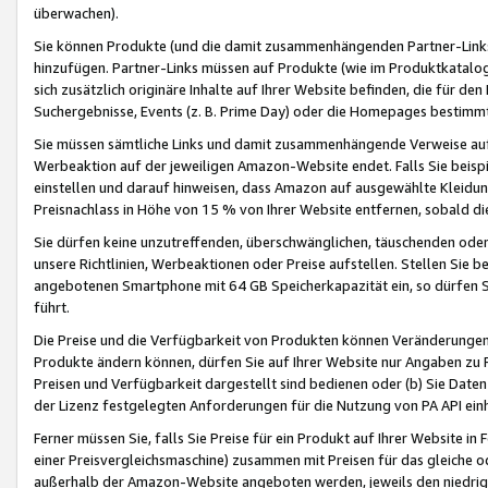
überwachen).
Sie können Produkte (und die damit zusammenhängenden Partner-Links)
hinzufügen. Partner-Links müssen auf Produkte (wie im Produktkatalog de
sich zusätzlich originäre Inhalte auf Ihrer Website befinden, die für 
Suchergebnisse, Events (z. B. Prime Day) oder die Homepages bestimmte
Sie müssen sämtliche Links und damit zusammenhängende Verweise auf z
Werbeaktion auf der jeweiligen Amazon-Website endet. Falls Sie beisp
einstellen und darauf hinweisen, dass Amazon auf ausgewählte Kleidun
Preisnachlass in Höhe von 15 % von Ihrer Website entfernen, sobald di
Sie dürfen keine unzutreffenden, überschwänglichen, täuschenden od
unsere Richtlinien, Werbeaktionen oder Preise aufstellen. Stellen Sie 
angebotenen Smartphone mit 64 GB Speicherkapazität ein, so dürfen S
führt.
Die Preise und die Verfügbarkeit von Produkten können Veränderungen 
Produkte ändern können, dürfen Sie auf Ihrer Website nur Angaben zu P
Preisen und Verfügbarkeit dargestellt sind bedienen oder (b) Sie Daten
der Lizenz festgelegten Anforderungen für die Nutzung von PA API einh
Ferner müssen Sie, falls Sie Preise für ein Produkt auf Ihrer Website in 
einer Preisvergleichsmaschine) zusammen mit Preisen für das gleiche o
außerhalb der Amazon-Website angeboten werden, jeweils den niedrigst