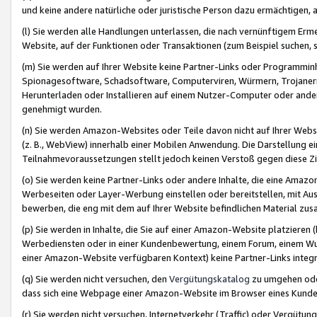
und keine andere natürliche oder juristische Person dazu ermächtigen, a
(l) Sie werden alle Handlungen unterlassen, die nach vernünftigem Erme
Website, auf der Funktionen oder Transaktionen (zum Beispiel suchen, s
(m) Sie werden auf Ihrer Website keine Partner-Links oder Programmin
Spionagesoftware, Schadsoftware, Computerviren, Würmern, Trojaner
Herunterladen oder Installieren auf einem Nutzer-Computer oder ande
genehmigt wurden.
(n) Sie werden Amazon-Websites oder Teile davon nicht auf Ihrer Websi
(z. B., WebView) innerhalb einer Mobilen Anwendung. Die Darstellung ein
Teilnahmevoraussetzungen stellt jedoch keinen Verstoß gegen diese Zif
(o) Sie werden keine Partner-Links oder andere Inhalte, die eine Am
Werbeseiten oder Layer-Werbung einstellen oder bereitstellen, mit Au
bewerben, die eng mit dem auf Ihrer Website befindlichen Material z
(p) Sie werden in Inhalte, die Sie auf einer Amazon-Website platzier
Werbediensten oder in einer Kundenbewertung, einem Forum, einem Wun
einer Amazon-Website verfügbaren Kontext) keine Partner-Links integr
(q) Sie werden nicht versuchen, den
Vergütungskatalog
zu umgehen oder
dass sich eine Webpage einer Amazon-Website im Browser eines Kunden 
(r) Sie werden nicht versuchen, Internetverkehr (Traffic) oder Vergü