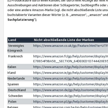
(c) Produktkäufe durch einen Kunden, der durch eine Anzeige auf eine 
Ausschreibungen und Auktionen über Schlagwörter, Suchbegriffe oder 
oder eine andere Amazon-Marke (vgl. die nicht abschließende Liste un
buchstabierte Varianten dieser Wörter (z. B. „ammazon“, „amaozn“ und „
Suchplatzierung
”);
Land
Nicht abschließende Liste der Marken
Vereinigtes
https://www.amazon.co.uk/gp/feature.html?ie=U
Königreich
Frankreich
https://www.amazon.fr/gp/help/customer/displa
E78834F9BA58__SECTION_64DE0ED1D744420E9
Italien
https://www.amazon.it/gp/help/customer/display
Irland
https://www.amazon.ie/gp/help/customer/displa
Niederlande
https://www.amazon.nl/gp/help/customer/display
Spanien
https://www.amazon.es/gp/help/customer/display
Deutschland
https://www.amazon.de/gp/help/customer/displa
Schweden
https://www.amazon.de/gp/help/customer/displa
Polen
https://www.amazon.pl/gp/help/customer/display
Belgien
https://www.amazon.com.be/gp/help/customer/d