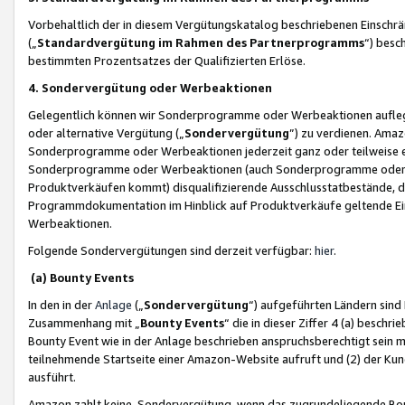
Vorbehaltlich der in diesem Vergütungskatalog beschriebenen Einschr
(„
Standardvergütung im Rahmen des Partnerprogramms
“) besc
bestimmten Prozentsatzes der Qualifizierten Erlöse.
4. Sondervergütung oder Werbeaktionen
Gelegentlich können wir Sonderprogramme oder Werbeaktionen auflegen,
oder alternative Vergütung („
Sondervergütung
”) zu verdienen. Amazo
Sonderprogramme oder Werbeaktionen jederzeit ganz oder teilweise einz
Sonderprogramme oder Werbeaktionen (auch Sonderprogramme oder We
Produktverkäufen kommt) disqualifizierende Ausschlusstatbestände, di
Programmdokumentation im Hinblick auf Produktverkäufe geltende E
Werbeaktionen.
Folgende Sondervergütungen sind derzeit verfügbar:
hier
.
(a) Bounty Events
In den in der
Anlage
(„
Sondervergütung
“) aufgeführten Ländern sind
Zusammenhang mit „
Bounty Events
“ die in dieser Ziffer 4 (a) besch
Bounty Event wie in der Anlage beschrieben anspruchsberechtigt sein mu
teilnehmende Startseite einer Amazon-Website aufruft und (2) der Kun
ausführt.
Amazon zahlt keine Sondervergütung, wenn das zugrundeliegende Boun