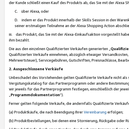
der Kunde schließt einen Kauf des Produkts ab, das Sie mit der Alexa 
C. über Alexa, oder
D. indem er das Produkt innerhalb der Skills Session in den Waren
seiner erstmaligen Teilnahme an der Alexa Shopping Action abschlie
iii. das Produkt, das Sie mit der Alexa-Einkaufsaktion vorgestellt ha
ihm bezahlt.
Die aus den einzelnen Qualifizierten Verkäufen generierten „
Qualifizi
Qualifizierten Verkäufe einnehmen, abzüglich etwaiger Versandkosten
Mehrwertsteuer), Servicegebühren, Gutschriften, Preisnachlässe, Bear
2. Ausgeschlossene Verkäufe
Unbeschadet des Vorstehenden gelten Qualifizierte Verkäufe nicht als
Vergütungskatalog für das Partnerprogramm oder andere Bestimmungen,
wir jeweils für das Partnerprogramm festlegen, einschließlich der jewe
„
Programmdokumentation
“).
Ferner gelten folgende Verkäufe, die andernfalls Qualifizierte Verkä
(a) Produktkäufe, die nach Beendigung Ihrer
Vereinbarung
erfolgen;
(b) Produktbestellungen, bei denen eine Stornierung, Rückgabe oder R