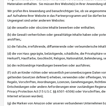
Materialien enthalten. Sie müssen Ihre Website(s) in Ihrer Anwendung ide
Wir prüfen Ihre Anwendung und benachrichtigen Sie, ob sie angenommen
auf Aufnahme Ihrer Website in das Partnerprogramm und Sie dürfen kei
Ungeeignet sind unter anderem Websites:
(a) die sexuelle oder obszöne Inhalte bewerben oder enthalten;
(b) die Gewalt verherrlichen oder gewalttätige Inhalte haben oder pot
anstiften,;
(c) die falsche, irreführende, diffamierende oder verleumderische Inha
(d) die von Hass geprägte, belästigende, schädliche, die Privatsphäre v
Herkunft, Hautfarbe, Geschlecht, Religion, Nationalität, Behinderung, 
(e) die rechtswidrige Handlungen bewerben oder ausführen;
(f) sich an Kinder richten oder wissentlich personenbezogene Daten vo
geltenden Gesetzen definiert) erheben, verwenden oder offenlegen, Vo
Regeln, Vorschriften, Anordnungen, Lizenzen, Genehmigungen, Richtlini
Entscheidungen oder andere Anforderungen einer zuständigen Regierung
Privacy Protection Act (15 U.S.C. §§ 6501-6506) oder Vorschriften, di
Internet erlassen wurden);
(g) die Marken von Amazon oder unseren verbundenen Unternehmen b