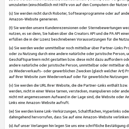
umzuleiten (einschließlich mit Hilfe von auf den Computern der Nutzer i
(s) Sie werden nicht durch Roboter, Softwareprogramme oder auf andere
Amazon-Website generieren.
(t) Sie werden unsere Kundenrezensionen oder Sternebewertungen wed
nutzen, es sei denn, Sie haben über die Creators API und die PA API e
erfüllen die in der Lizenz beschriebenen Voraussetzungen für die Nutzu
(u) Sie werden weder unmittelbar noch mittelbar über Partner-Links P
oder zu Nutzung durch eine andere natürliche oder juristische Person,
Geschäftspartnern nicht gestatten bzw. diese nicht dazu auffordern od
andere natürliche oder juristische Person, unmittelbar oder mittelbar
zu Wiederverkaufs- oder gewerblichen Zwecken (gleich welcher Art) 
auf Ihrer Website zum Wiederverkauf oder für gewerbliche Nutzungen 
(v) Sie werden die URL Ihrer Website, die die Partner-Links enthält b
werden, nicht in einer Weise tarnen, verstecken, manipulieren oder and
nicht mit angemessenem Aufwand in der Lage sind, die Website oder A
Links eine Amazon-Website aufruft.
(w) Sie werden keine Link-Verkürzungen, Schaltflächen, Hyperlinks ode
dahingehend hervorrufen, dass Sie auf eine Amazon-Website verlinken
(x) Auf unser Verlangen hin legen Sie uns eine schriftliche Bestätigung