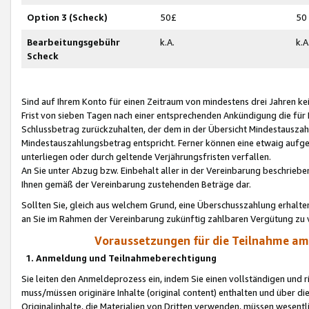
Option 3 (Scheck)
50£
50
Bearbeitungsgebühr
k.A.
k.A
Scheck
Sind auf Ihrem Konto für einen Zeitraum von mindestens drei Jahren kein
Frist von sieben Tagen nach einer entsprechenden Ankündigung die für
Schlussbetrag zurückzuhalten, der dem in der Übersicht Mindestausz
Mindestauszahlungsbetrag entspricht. Ferner können eine etwaig aufg
unterliegen oder durch geltende Verjährungsfristen verfallen.
An Sie unter Abzug bzw. Einbehalt aller in der Vereinbarung beschrieb
Ihnen gemäß der Vereinbarung zustehenden Beträge dar.
Sollten Sie, gleich aus welchem Grund, eine Überschusszahlung erhalte
an Sie im Rahmen der Vereinbarung zukünftig zahlbaren Vergütung zu 
Voraussetzungen für die Teilnahme a
1. Anmeldung und Teilnahmeberechtigung
Sie leiten den Anmeldeprozess ein, indem Sie einen vollständigen und 
muss/müssen originäre Inhalte (original content) enthalten und über d
Originalinhalte, die Materialien von Dritten verwenden, müssen wese