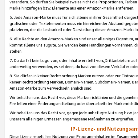
verändern. So dürfen Sie beispielsweise nicht die Proportionen, Farb
Marke hinzufügen bzw. Elemente aus einer Amazon-Marke entfernen.
5. Jede Amazon-Marke muss für sich alleine in ihrer Gesamtheit darge
grafischen oder Textelementen muss ein hinreichender Abstand gegebe
platzieren, der die Lesbarkeit oder Darstellung dieser Amazon-Marke b
6. Alle Rechte an den Amazon-Marken sind unser alleiniges Eigentum, 
kommt alleine uns zugute. Sie werden keine Handlungen vornehmen, 
stehen.
7. Du darfst kein Logo von, oder Inhalte erstellt von,
Drittanbietern au
anderweitig verwenden, es sei denn, du hast von diesem Verkäufer oder
8. Sie dürfen in keiner Rechtsordnung Marken nutzen oder zur Eintragu
keiner Rechtsordnung Marken, Domain-Namen, Subdomain-Namen, Benu
Amazon-Marke zum Verwechseln ähnlich sind.
Wir behalten uns das Recht vor, diese Markenrichtlinien und die gene
Einstellen einer Änderungsmitteilung oder überarbeiteter Markenricht
Wir behalten uns das Recht vor, gegen jede unbefugte Nutzung bzw. jede 
unserem alleinigen Ermessen angemessene Maßnahmen zu ergreifen.
IP-Lizenz- und Nutzungsan
Diese Lizenz regelt Ihre Nutzung von Programminhalten im Zusammen