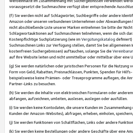
Werbeinhalte im Zusammenhang mit Suchergebnissen verwendet werden,
vorausgesetzt die Suchmaschine verfügt über entsprechende Ausschlu
(f) Sie werden nicht auf Schlagwörter, Suchbegriffe oder andere Ident
Amazon oder unseren verbundenen Unternehmen oder Abwandlungen bzw
nicht abschließende Liste unserer Marken entnehmen Sie bitte der Nich
Schlagwortauktionen auf Suchmaschinen teilnehmen, wenn die sich da
Kostenpflichtige Suchplatzierung (wie im
Vergütungskatalog
definiert
Suchmaschinen Links zur Verfügung stellen, damit Sie bei allgemeinen I
kostenfreien Suchergebnissen) auftauchen, solange Sie die
Vereinbaru
auf Ihre Website leiten und nicht unmittelbar oder mittelbar über eine
(g) Sie werden natürlichen oder juristischen Personen für die Nutzung 
Form von Geld, Rabatten, Preisnachlässen, Punkten, Spenden für Hilfs
beispielsweise keine Prämien- oder Treueprogramme auflegen, die Anrei
Partner-Links zu besuchen.
(h) Sie werden die Inhalte von elektronischen Formularen oder anderem M
abfangen, aufzeichnen, umleiten, auslesen, auslegen oder ausfüllen.
(i) Sie werden keine Kontodaten, die unsere Kunden im Zusammenhang 
Kunden der Amazon-Websites), abfragen, erheben, einholen, speichern,
(j) Sie werden Funktionen von Schaltflächen, Links oder andere Funkti
(k) Sie werden keine Bestellungen oder andere Geschäfte über eine Ama