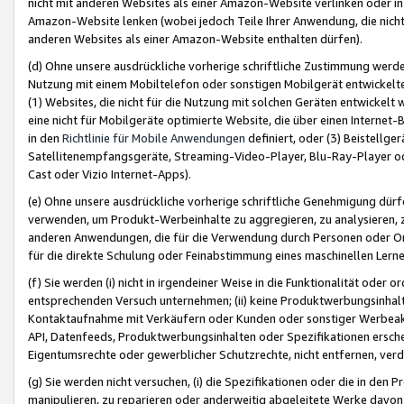
nicht mit anderen Websites als einer Amazon-Website verlinken oder i
Amazon-Website lenken (wobei jedoch Teile Ihrer Anwendung, die nich
anderen Websites als einer Amazon-Website enthalten dürfen).
(d) Ohne unsere ausdrückliche vorherige schriftliche Zustimmung werd
Nutzung mit einem Mobiltelefon oder sonstigen Mobilgerät entwickelt
(1) Websites, die nicht für die Nutzung mit solchen Geräten entwickelt
eine nicht für Mobilgeräte optimierte Website, die über einen Interne
in den
Richtlinie für Mobile Anwendungen
definiert, oder (3) Beistellge
Satellitenempfangsgeräte, Streaming-Video-Player, Blu-Ray-Player ode
Cast oder Vizio Internet-Apps).
(e) Ohne unsere ausdrückliche vorherige schriftliche Genehmigung dürfe
verwenden, um Produkt-Werbeinhalte zu aggregieren, zu analysieren, 
anderen Anwendungen, die für die Verwendung durch Personen oder Or
für die direkte Schulung oder Feinabstimmung eines maschinellen Lern
(f) Sie werden (i) nicht in irgendeiner Weise in die Funktionalität ode
entsprechenden Versuch unternehmen; (ii) keine Produktwerbungsinha
Kontaktaufnahme mit Verkäufern oder Kunden oder sonstiger Werbeaktiv
API, Datenfeeds, Produktwerbungsinhalten oder Spezifikationen erschei
Eigentumsrechte oder gewerblicher Schutzrechte, nicht entfernen, verd
(g) Sie werden nicht versuchen, (i) die Spezifikationen oder die in de
manipulieren, zu reparieren oder anderweitig abgeleitete Werke davon z