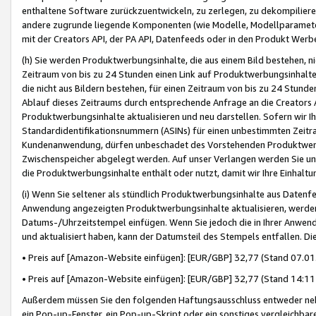
enthaltene Software zurückzuentwickeln, zu zerlegen, zu dekompilier
andere zugrunde liegende Komponenten (wie Modelle, Modellparameter
mit der Creators API, der PA API, Datenfeeds oder in den Produkt Werb
(h) Sie werden Produktwerbungsinhalte, die aus einem Bild bestehen, ni
Zeitraum von bis zu 24 Stunden einen Link auf Produktwerbungsinhalte
die nicht aus Bildern bestehen, für einen Zeitraum von bis zu 24 Stund
Ablauf dieses Zeitraums durch entsprechende Anfrage an die Creators 
Produktwerbungsinhalte aktualisieren und neu darstellen. Sofern wir Ih
Standardidentifikationsnummern (ASINs) für einen unbestimmten Zeitra
Kundenanwendung, dürfen unbeschadet des Vorstehenden Produktwerbu
Zwischenspeicher abgelegt werden. Auf unser Verlangen werden Sie un
die Produktwerbungsinhalte enthält oder nutzt, damit wir Ihre Einhalt
(i) Wenn Sie seltener als stündlich Produktwerbungsinhalte aus Datenfe
Anwendung angezeigten Produktwerbungsinhalte aktualisieren, werden 
Datums-/Uhrzeitstempel einfügen. Wenn Sie jedoch die in Ihrer Anwe
und aktualisiert haben, kann der Datumsteil des Stempels entfallen. Dies
• Preis auf [Amazon-Website einfügen]: [EUR/GBP] 32,77 (Stand 07.01.
• Preis auf [Amazon-Website einfügen]: [EUR/GBP] 32,77 (Stand 14:11 
Außerdem müssen Sie den folgenden Haftungsausschluss entweder neb
ein Pop-up-Fenster, ein Pop-up-Skript oder ein sonstiges vergleichba