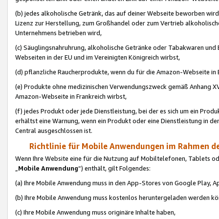
(b) jedes alkoholische Getränk, das auf deiner Webseite beworben wird
Lizenz zur Herstellung, zum Großhandel oder zum Vertrieb alkoholisch
Unternehmens betrieben wird,
(c) Säuglingsnahruhrung, alkoholische Getränke oder Tabakwaren und E
Webseiten in der EU und im Vereinigten Königreich wirbst,
(d) pflanzliche Raucherprodukte, wenn du für die Amazon-Webseite in B
(e) Produkte ohne medizinischen Verwendungszweck gemäß Anhang XVI 
Amazon-Webseite in Frankreich wirbst,
(f) jedes Produkt oder jede Dienstleistung, bei der es sich um ein Prod
erhältst eine Warnung, wenn ein Produkt oder eine Dienstleistung in de
Central ausgeschlossen ist.
Richtlinie für Mobile Anwendungen im Rahmen de
Wenn Ihre Website eine für die Nutzung auf Mobiltelefonen, Tablets 
„
Mobile Anwendung
“) enthält, gilt Folgendes:
(a) Ihre Mobile Anwendung muss in den App-Stores von Google Play, A
(b) Ihre Mobile Anwendung muss kostenlos heruntergeladen werden könn
(c) Ihre Mobile Anwendung muss originäre Inhalte haben,