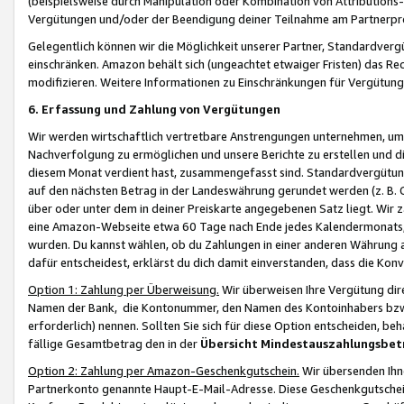
(beispielsweise durch Manipulation oder Kombination von Attributions-
Vergütungen und/oder der Beendigung deiner Teilnahme am Partnerp
Gelegentlich können wir die Möglichkeit unserer Partner, Standardv
einschränken. Amazon behält sich (ungeachtet etwaiger Fristen) das Re
modifizieren. Weitere Informationen zu Einschränkungen für Vergütung
6. Erfassung und Zahlung von Vergütungen
Wir werden wirtschaftlich vertretbare Anstrengungen unternehmen, um 
Nachverfolgung zu ermöglichen und unsere Berichte zu erstellen und di
diesem Monat verdient hast, zusammengefasst sind. Standardvergütung
auf den nächsten Betrag in der Landeswährung gerundet werden (z. B. C
über oder unter dem in deiner Preiskarte angegebenen Satz liegt. Wir
eine Amazon-Webseite etwa 60 Tage nach Ende jedes Kalendermonats, i
wurden. Du kannst wählen, ob du Zahlungen in einer anderen Währung
dafür entscheidest, erklärst du dich damit einverstanden, dass die K
Option 1: Zahlung per Überweisung.
Wir überweisen Ihre Vergütung dir
Namen der Bank, die Kontonummer, den Namen des Kontoinhabers bzw. a
erforderlich) nennen. Sollten Sie sich für diese Option entscheiden, be
fällige Gesamtbetrag den in der
Übersicht Mindestauszahlungsbet
Option 2: Zahlung per Amazon-Geschenkgutschein.
Wir übersenden Ihne
Partnerkonto genannte Haupt-E-Mail-Adresse. Diese Geschenkgutschei