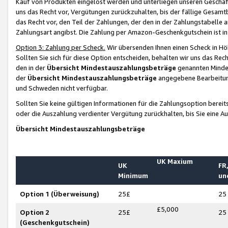
Kauf von Produkten eingelöst werden und unterliegen unseren Geschäf
uns das Recht vor, Vergütungen zurückzuhalten, bis der fällige Gesamt
das Recht vor, den Teil der Zahlungen, der den in der Zahlungstabelle 
Zahlungsart angibst. Die Zahlung per Amazon-Geschenkgutschein ist in
Option 3: Zahlung per Scheck.
Wir übersenden Ihnen einen Scheck in Höh
Sollten Sie sich für diese Option entscheiden, behalten wir uns das Rec
den in der
Übersicht Mindestauszahlungsbeträge
genannten Mindest
der
Übersicht Mindestauszahlungsbeträge
angegebene Bearbeitung
und Schweden nicht verfügbar.
Sollten Sie keine gültigen Informationen für die Zahlungsoption bereit
oder die Auszahlung verdienter Vergütung zurückhalten, bis Sie eine A
Übersicht Mindestauszahlungsbeträge
UK Maxium
UK
FR,
Minimum
un
Option 1 (Überweisung)
25£
25
£5,000
Option 2
25£
25
(Geschenkgutschein)