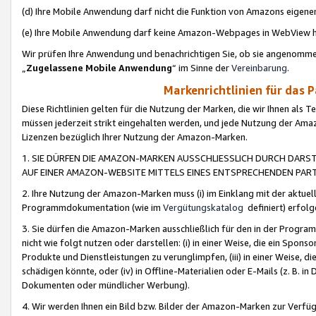
(d) Ihre Mobile Anwendung darf nicht die Funktion von Amazons eige
(e) Ihre Mobile Anwendung darf keine Amazon-Webpages in WebView 
Wir prüfen Ihre Anwendung und benachrichtigen Sie, ob sie angenomm
„
Zugelassene Mobile Anwendung
“ im Sinne der
Vereinbarung
.
Markenrichtlinien für das 
Diese Richtlinien gelten für die Nutzung der Marken, die wir Ihnen als 
müssen jederzeit strikt eingehalten werden, und jede Nutzung der Ama
Lizenzen bezüglich Ihrer Nutzung der Amazon-Marken.
1. SIE DÜRFEN DIE AMAZON-MARKEN AUSSCHLIESSLICH DURCH DARS
AUF EINER AMAZON-WEBSITE MITTELS EINES ENTSPRECHENDEN PART
2. Ihre Nutzung der Amazon-Marken muss (i) im Einklang mit der aktuells
Programmdokumentation (wie im
Vergütungskatalog
definiert) erfolg
3. Sie dürfen die Amazon-Marken ausschließlich für den in der Progr
nicht wie folgt nutzen oder darstellen: (i) in einer Weise, die ein Spo
Produkte und Dienstleistungen zu verunglimpfen, (iii) in einer Weise
schädigen könnte, oder (iv) in Offline-Materialien oder E-Mails (z. B.
Dokumenten oder mündlicher Werbung).
4. Wir werden Ihnen ein Bild bzw. Bilder der Amazon-Marken zur Verfüg