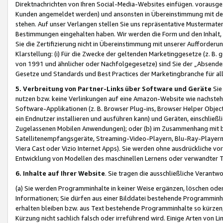
Direktnachrichten von Ihren Social-Media-Websites einfügen. vorausg
Kunden angemeldet werden) und ansonsten in Übereinstimmung mit der
stehen. Auf unser Verlangen stellen Sie uns repräsentative Mustermater
Bestimmungen eingehalten haben. Wir werden die Form und den Inhalt, di
Sie die Zertifizierung nicht in Übereinstimmung mit unserer Aufforderu
Klarstellung: (i) Für die Zwecke der geltenden Marketinggesetze (z. 
von 1991 und ähnlicher oder Nachfolgegesetze) sind Sie der „Absender“ j
Gesetze und Standards und Best Practices der Marketingbranche für 
5. Verbreitung von Partner-Links über Software und Geräte
Sie
nutzen bzw. keine Verlinkungen auf eine Amazon-Website wie nachsteh
Software-Applikationen (z. B. Browser Plug-ins, Browser Helper Objec
ein Endnutzer installieren und ausführen kann) und Geräten, einschlie
Zugelassenen Mobilen Anwendungen); oder (b) im Zusammenhang mit bzw.
Satellitenempfangsgeräte, Streaming-Video-Playern, Blu-Ray-Playern 
Viera Cast oder Vizio Internet Apps). Sie werden ohne ausdrückliche v
Entwicklung von Modellen des maschinellen Lernens oder verwandter 
6. Inhalte auf Ihrer Website
. Sie tragen die ausschließliche Verantwo
(a) Sie werden Programminhalte in keiner Weise ergänzen, löschen oder
Informationen; Sie dürfen aus einer Bilddatei bestehende Programminhal
erhalten bleiben bzw. aus Text bestehende Programminhalte so kürzen, 
Kürzung nicht sachlich falsch oder irreführend wird. Einige Arten von L