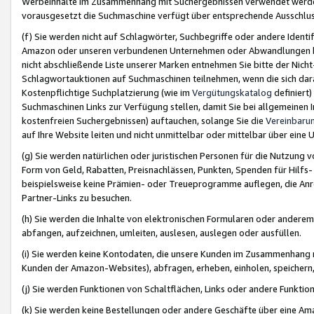
Werbeinhalte im Zusammenhang mit Suchergebnissen verwendet werden,
vorausgesetzt die Suchmaschine verfügt über entsprechende Ausschlu
(f) Sie werden nicht auf Schlagwörter, Suchbegriffe oder andere Ident
Amazon oder unseren verbundenen Unternehmen oder Abwandlungen bzw
nicht abschließende Liste unserer Marken entnehmen Sie bitte der Nich
Schlagwortauktionen auf Suchmaschinen teilnehmen, wenn die sich da
Kostenpflichtige Suchplatzierung (wie im
Vergütungskatalog
definiert
Suchmaschinen Links zur Verfügung stellen, damit Sie bei allgemeinen I
kostenfreien Suchergebnissen) auftauchen, solange Sie die
Vereinbaru
auf Ihre Website leiten und nicht unmittelbar oder mittelbar über eine
(g) Sie werden natürlichen oder juristischen Personen für die Nutzung 
Form von Geld, Rabatten, Preisnachlässen, Punkten, Spenden für Hilfs
beispielsweise keine Prämien- oder Treueprogramme auflegen, die Anrei
Partner-Links zu besuchen.
(h) Sie werden die Inhalte von elektronischen Formularen oder anderem M
abfangen, aufzeichnen, umleiten, auslesen, auslegen oder ausfüllen.
(i) Sie werden keine Kontodaten, die unsere Kunden im Zusammenhang 
Kunden der Amazon-Websites), abfragen, erheben, einholen, speichern,
(j) Sie werden Funktionen von Schaltflächen, Links oder andere Funkti
(k) Sie werden keine Bestellungen oder andere Geschäfte über eine Ama