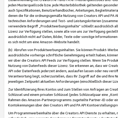
jeden Musterquellcode bzw. jede Musterbibliothek geltenden gesonder
auch Spezifikationen, Benutzerhandbücher, Anleitungen, Begleitmaterial
denen die für die ordnungsgemäße Nutzung von Creators API und PA A
technischen Anforderungen und Test- und Leistungskriterien (zusammen
verwendete Begriff „Produktwerbungsinhalte“ schließt ausdrücklich al
Lizenz zur Verfügung stellen, sowie alle von uns zur Verfügung gestel
ausdrücklich nicht auf Daten, Bilder, Texte oder sonstige Informatione
es sich nicht um eine Amazon-Website handelt.
(b) Abrufen von Produktwerbungsinhalten. Sie können Produkt-Werbein
ausdrückliche vorherige schriftliche Genehmigung erteilt haben, könn
wir über die Creators API Feeds zur Verfügung stellen. Wenn Sie Produk
Nutzung von Datenfeeds dieser Lizenz. Sie erkennen an, dass wir Creat
API oder Datenfeeds jederzeit ändern, auslaufen lassen oder neu veröffe
Verantwortung liegt, sicherzustellen, dass Ihr Zugriff auf die und Ihr
jeweiligen Zeitpunkt aktuellen Anforderungen (einschließlich dieser Liz
Zur Identifizierung Ihres Kontos und zum Stellen von Anfragen an Crea
Schlüssel und einem privaten Schlüssel (jedes Schlüsselpaar eine „Kon
Rahmen des Amazon-Partnerprogramms zugeteilte Partner-ID oder ein
Kontokennungen über den Creators API und PA API Kontoerstellungspro
Um Programmwerbeinhalte über die Creators API Dienste zu erhalten, m