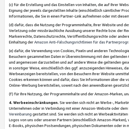
(c) für die Erstellung und das Einstellen von Inhalten, die auf Ihrer We
Eignung der jeweils dargestellten Inhalte (einschließlich sämtlicher 
Informationen, die Sie in einen Partner-Link aufnehmen oder mit diese
(d) dafür, dass die Nutzung der Programminhalte, Ihrer Website und des 
Verletzung oder missbräuchliche Ausübung unserer Rechte bzw. der Recht
Markenrechte, Datenschutzrechte, Veröffentlichungsrechte oder anderer
Einhaltung der
Amazon Anti-Fälschungsrichtlinien für das Partnerpro
(e) dafür, die Verwendung von Cookies, Pixeln und anderen Technologien
Besuchern gesammelten Daten in Übereinstimmung mit den geltenden Ge
und angemessen darzustellen und auf andere Weise die geltenden geset
in sonstiger Weise, einschließlich des ggf. anzuzeigenden Hinweises, d
Werbeanzeigen bereitstellen, von den Besuchern Ihrer Website unmitte
Cookies erkennen können und dafür, dass Sie Informationen über die v
Online-Werbung bereitstellen, soweit nach den anwendbaren gesetzlic
(f) für Ihre Nutzung, der Programminhalte und der Amazon-Marken, u
4. Werbeeinschränkungen.
Sie werden sich nicht an Werbe-, Market
Unternehmen oder in Verbindung mit einer Amazon-Website oder dem Pa
Vereinbarung
gestattet sind. Sie werden sich nicht an Werbeaktivitäten
Logos von uns oder unseren Partnern (einschließlich Amazon-Marken), 
E-Books, physischen Postsendungen, physischen Dokumenten oder in 