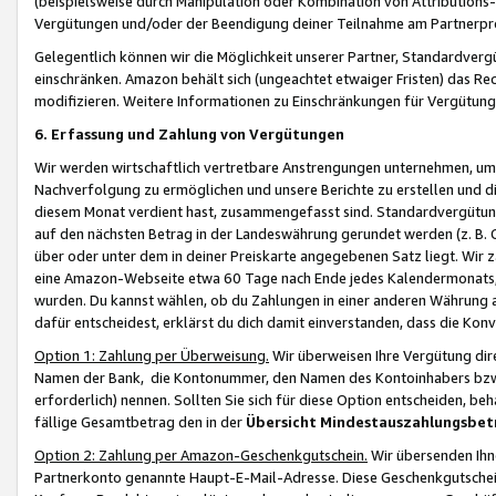
(beispielsweise durch Manipulation oder Kombination von Attributions-
Vergütungen und/oder der Beendigung deiner Teilnahme am Partnerp
Gelegentlich können wir die Möglichkeit unserer Partner, Standardv
einschränken. Amazon behält sich (ungeachtet etwaiger Fristen) das Re
modifizieren. Weitere Informationen zu Einschränkungen für Vergütung
6. Erfassung und Zahlung von Vergütungen
Wir werden wirtschaftlich vertretbare Anstrengungen unternehmen, um 
Nachverfolgung zu ermöglichen und unsere Berichte zu erstellen und di
diesem Monat verdient hast, zusammengefasst sind. Standardvergütung
auf den nächsten Betrag in der Landeswährung gerundet werden (z. B. C
über oder unter dem in deiner Preiskarte angegebenen Satz liegt. Wir
eine Amazon-Webseite etwa 60 Tage nach Ende jedes Kalendermonats, i
wurden. Du kannst wählen, ob du Zahlungen in einer anderen Währung
dafür entscheidest, erklärst du dich damit einverstanden, dass die K
Option 1: Zahlung per Überweisung.
Wir überweisen Ihre Vergütung dir
Namen der Bank, die Kontonummer, den Namen des Kontoinhabers bzw. a
erforderlich) nennen. Sollten Sie sich für diese Option entscheiden, be
fällige Gesamtbetrag den in der
Übersicht Mindestauszahlungsbet
Option 2: Zahlung per Amazon-Geschenkgutschein.
Wir übersenden Ihne
Partnerkonto genannte Haupt-E-Mail-Adresse. Diese Geschenkgutschei