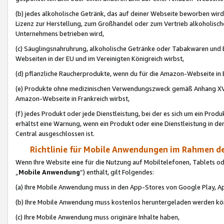
(b) jedes alkoholische Getränk, das auf deiner Webseite beworben wird
Lizenz zur Herstellung, zum Großhandel oder zum Vertrieb alkoholisch
Unternehmens betrieben wird,
(c) Säuglingsnahruhrung, alkoholische Getränke oder Tabakwaren und E
Webseiten in der EU und im Vereinigten Königreich wirbst,
(d) pflanzliche Raucherprodukte, wenn du für die Amazon-Webseite in B
(e) Produkte ohne medizinischen Verwendungszweck gemäß Anhang XVI 
Amazon-Webseite in Frankreich wirbst,
(f) jedes Produkt oder jede Dienstleistung, bei der es sich um ein Prod
erhältst eine Warnung, wenn ein Produkt oder eine Dienstleistung in de
Central ausgeschlossen ist.
Richtlinie für Mobile Anwendungen im Rahmen de
Wenn Ihre Website eine für die Nutzung auf Mobiltelefonen, Tablets 
„
Mobile Anwendung
“) enthält, gilt Folgendes:
(a) Ihre Mobile Anwendung muss in den App-Stores von Google Play, A
(b) Ihre Mobile Anwendung muss kostenlos heruntergeladen werden könn
(c) Ihre Mobile Anwendung muss originäre Inhalte haben,