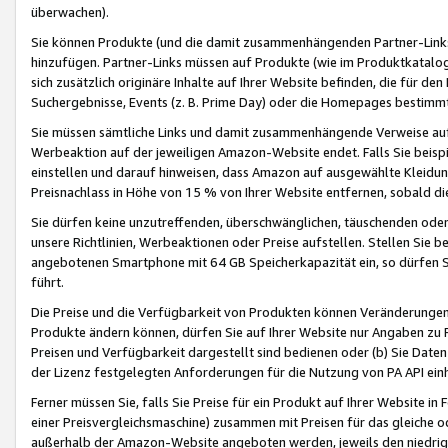
überwachen).
Sie können Produkte (und die damit zusammenhängenden Partner-Links)
hinzufügen. Partner-Links müssen auf Produkte (wie im Produktkatalog de
sich zusätzlich originäre Inhalte auf Ihrer Website befinden, die für 
Suchergebnisse, Events (z. B. Prime Day) oder die Homepages bestimmte
Sie müssen sämtliche Links und damit zusammenhängende Verweise auf z
Werbeaktion auf der jeweiligen Amazon-Website endet. Falls Sie beisp
einstellen und darauf hinweisen, dass Amazon auf ausgewählte Kleidun
Preisnachlass in Höhe von 15 % von Ihrer Website entfernen, sobald di
Sie dürfen keine unzutreffenden, überschwänglichen, täuschenden od
unsere Richtlinien, Werbeaktionen oder Preise aufstellen. Stellen Sie 
angebotenen Smartphone mit 64 GB Speicherkapazität ein, so dürfen S
führt.
Die Preise und die Verfügbarkeit von Produkten können Veränderungen 
Produkte ändern können, dürfen Sie auf Ihrer Website nur Angaben zu P
Preisen und Verfügbarkeit dargestellt sind bedienen oder (b) Sie Daten
der Lizenz festgelegten Anforderungen für die Nutzung von PA API einh
Ferner müssen Sie, falls Sie Preise für ein Produkt auf Ihrer Website in 
einer Preisvergleichsmaschine) zusammen mit Preisen für das gleiche o
außerhalb der Amazon-Website angeboten werden, jeweils den niedrigst