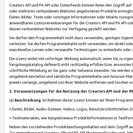
Creators API und PA API oder Datenfeeds können Ihnen den Zugriff auf D
oder mehreren verbundenen Websites angebotenen Produkte ermögliche
Daten, Bilder, Texte oder sonstigen Informationen oder Inhalte zuzugre
anwendbaren Lizenzvereinbarungen für die Creators API und PA API od
diesen verbundenen Websites zur Verfügung gestellt werden.
Sie dürfen den Programminhalt nicht dazu verwenden, geistiges Eigent
verletzen. Sie dürfen Programminhalte nicht verwenden, um direkt ode
maschinelles Lernen oder verwandte Technologien zu entwickeln oder zu
Die Lizenz endet mit sofortiger Wirkung automatisch, wenn Sie zu irg
Vergütungskatalog definiert) nicht rechtzeitig erfüllen bzw. ansonsten
schriftliche Mitteilung an Sie ganz oder teilweise beenden. Sie werden
umgehend einstellen und sämtliche Programminhalte und Amazon-Marke
jeweils verlangt, umgehend von Ihrer Website entfernen und löschen od
2. Voraussetzungen für die Nutzung der Creators API und der P
(a)
Beschreibung
. Im Rahmen dieser Lizenz können wir Ihnen Programmi
• Daten, Bilder, Audio-Dateien, Videos, Logos, Benutzerschnittstellen-
• Textmaterialien, wie beispielsweise Produktinformationen in Textfor
Neben den vorstehenden Produktwerbungsinhalten und dem Zugriff auf 
Zusammenhang mit Creators API und PA API Musterquellcodes und -bibli