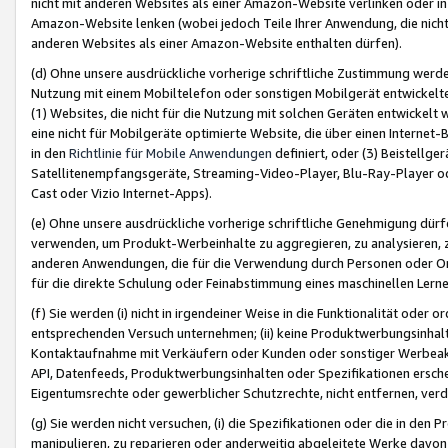
nicht mit anderen Websites als einer Amazon-Website verlinken oder i
Amazon-Website lenken (wobei jedoch Teile Ihrer Anwendung, die nich
anderen Websites als einer Amazon-Website enthalten dürfen).
(d) Ohne unsere ausdrückliche vorherige schriftliche Zustimmung werd
Nutzung mit einem Mobiltelefon oder sonstigen Mobilgerät entwickelt
(1) Websites, die nicht für die Nutzung mit solchen Geräten entwickelt
eine nicht für Mobilgeräte optimierte Website, die über einen Interne
in den
Richtlinie für Mobile Anwendungen
definiert, oder (3) Beistellge
Satellitenempfangsgeräte, Streaming-Video-Player, Blu-Ray-Player ode
Cast oder Vizio Internet-Apps).
(e) Ohne unsere ausdrückliche vorherige schriftliche Genehmigung dürfe
verwenden, um Produkt-Werbeinhalte zu aggregieren, zu analysieren, 
anderen Anwendungen, die für die Verwendung durch Personen oder Or
für die direkte Schulung oder Feinabstimmung eines maschinellen Lern
(f) Sie werden (i) nicht in irgendeiner Weise in die Funktionalität ode
entsprechenden Versuch unternehmen; (ii) keine Produktwerbungsinha
Kontaktaufnahme mit Verkäufern oder Kunden oder sonstiger Werbeaktiv
API, Datenfeeds, Produktwerbungsinhalten oder Spezifikationen erschei
Eigentumsrechte oder gewerblicher Schutzrechte, nicht entfernen, verd
(g) Sie werden nicht versuchen, (i) die Spezifikationen oder die in de
manipulieren, zu reparieren oder anderweitig abgeleitete Werke davon z