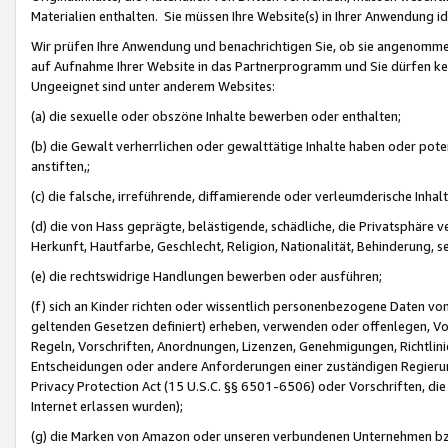
Materialien enthalten. Sie müssen Ihre Website(s) in Ihrer Anwendung ide
Wir prüfen Ihre Anwendung und benachrichtigen Sie, ob sie angenommen
auf Aufnahme Ihrer Website in das Partnerprogramm und Sie dürfen kei
Ungeeignet sind unter anderem Websites:
(a) die sexuelle oder obszöne Inhalte bewerben oder enthalten;
(b) die Gewalt verherrlichen oder gewalttätige Inhalte haben oder pot
anstiften,;
(c) die falsche, irreführende, diffamierende oder verleumderische Inha
(d) die von Hass geprägte, belästigende, schädliche, die Privatsphäre v
Herkunft, Hautfarbe, Geschlecht, Religion, Nationalität, Behinderung, 
(e) die rechtswidrige Handlungen bewerben oder ausführen;
(f) sich an Kinder richten oder wissentlich personenbezogene Daten vo
geltenden Gesetzen definiert) erheben, verwenden oder offenlegen, Vo
Regeln, Vorschriften, Anordnungen, Lizenzen, Genehmigungen, Richtlini
Entscheidungen oder andere Anforderungen einer zuständigen Regierung
Privacy Protection Act (15 U.S.C. §§ 6501-6506) oder Vorschriften, di
Internet erlassen wurden);
(g) die Marken von Amazon oder unseren verbundenen Unternehmen b