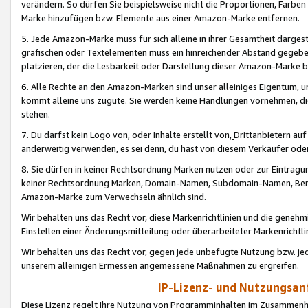
verändern. So dürfen Sie beispielsweise nicht die Proportionen, Farb
Marke hinzufügen bzw. Elemente aus einer Amazon-Marke entfernen.
5. Jede Amazon-Marke muss für sich alleine in ihrer Gesamtheit darge
grafischen oder Textelementen muss ein hinreichender Abstand gegebe
platzieren, der die Lesbarkeit oder Darstellung dieser Amazon-Marke b
6. Alle Rechte an den Amazon-Marken sind unser alleiniges Eigentum, 
kommt alleine uns zugute. Sie werden keine Handlungen vornehmen, 
stehen.
7. Du darfst kein Logo von, oder Inhalte erstellt von,
Drittanbietern au
anderweitig verwenden, es sei denn, du hast von diesem Verkäufer oder
8. Sie dürfen in keiner Rechtsordnung Marken nutzen oder zur Eintragu
keiner Rechtsordnung Marken, Domain-Namen, Subdomain-Namen, Benu
Amazon-Marke zum Verwechseln ähnlich sind.
Wir behalten uns das Recht vor, diese Markenrichtlinien und die gene
Einstellen einer Änderungsmitteilung oder überarbeiteter Markenricht
Wir behalten uns das Recht vor, gegen jede unbefugte Nutzung bzw. jede 
unserem alleinigen Ermessen angemessene Maßnahmen zu ergreifen.
IP-Lizenz- und Nutzungsan
Diese Lizenz regelt Ihre Nutzung von Programminhalten im Zusammen