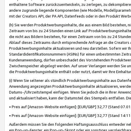
enthaltene Software zurückzuentwickeln, zu zerlegen, zu dekompilier
andere zugrunde liegende Komponenten (wie Modelle, Modellparameter
mit der Creators API, der PA API, Datenfeeds oder in den Produkt Werb
(h) Sie werden Produktwerbungsinhalte, die aus einem Bild bestehen, ni
Zeitraum von bis zu 24 Stunden einen Link auf Produktwerbungsinhalte
die nicht aus Bildern bestehen, für einen Zeitraum von bis zu 24 Stund
Ablauf dieses Zeitraums durch entsprechende Anfrage an die Creators 
Produktwerbungsinhalte aktualisieren und neu darstellen. Sofern wir Ih
Standardidentifikationsnummern (ASINs) für einen unbestimmten Zeitra
Kundenanwendung, dürfen unbeschadet des Vorstehenden Produktwerbu
Zwischenspeicher abgelegt werden. Auf unser Verlangen werden Sie un
die Produktwerbungsinhalte enthält oder nutzt, damit wir Ihre Einhalt
(i) Wenn Sie seltener als stündlich Produktwerbungsinhalte aus Datenfe
Anwendung angezeigten Produktwerbungsinhalte aktualisieren, werden 
Datums-/Uhrzeitstempel einfügen. Wenn Sie jedoch die in Ihrer Anwe
und aktualisiert haben, kann der Datumsteil des Stempels entfallen. Dies
• Preis auf [Amazon-Website einfügen]: [EUR/GBP] 32,77 (Stand 07.01.
• Preis auf [Amazon-Website einfügen]: [EUR/GBP] 32,77 (Stand 14:11 
Außerdem müssen Sie den folgenden Haftungsausschluss entweder neb
ein Pop-up-Fenster, ein Pop-up-Skript oder ein sonstiges vergleichba