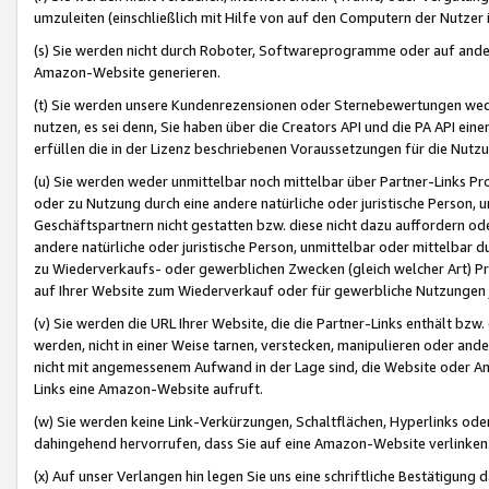
umzuleiten (einschließlich mit Hilfe von auf den Computern der Nutzer i
(s) Sie werden nicht durch Roboter, Softwareprogramme oder auf andere
Amazon-Website generieren.
(t) Sie werden unsere Kundenrezensionen oder Sternebewertungen wed
nutzen, es sei denn, Sie haben über die Creators API und die PA API e
erfüllen die in der Lizenz beschriebenen Voraussetzungen für die Nutzu
(u) Sie werden weder unmittelbar noch mittelbar über Partner-Links P
oder zu Nutzung durch eine andere natürliche oder juristische Person,
Geschäftspartnern nicht gestatten bzw. diese nicht dazu auffordern od
andere natürliche oder juristische Person, unmittelbar oder mittelbar
zu Wiederverkaufs- oder gewerblichen Zwecken (gleich welcher Art) 
auf Ihrer Website zum Wiederverkauf oder für gewerbliche Nutzungen 
(v) Sie werden die URL Ihrer Website, die die Partner-Links enthält b
werden, nicht in einer Weise tarnen, verstecken, manipulieren oder and
nicht mit angemessenem Aufwand in der Lage sind, die Website oder A
Links eine Amazon-Website aufruft.
(w) Sie werden keine Link-Verkürzungen, Schaltflächen, Hyperlinks ode
dahingehend hervorrufen, dass Sie auf eine Amazon-Website verlinken
(x) Auf unser Verlangen hin legen Sie uns eine schriftliche Bestätigung