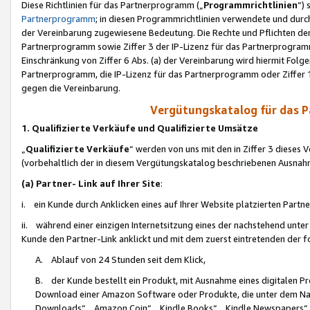
Diese Richtlinien für das Partnerprogramm („
Programmrichtlinien
“)
Partnerprogramm
; in diesen Programmrichtlinien verwendete und durch
der Vereinbarung zugewiesene Bedeutung. Die Rechte und Pflichten de
Partnerprogramm sowie Ziffer 3 der IP-Lizenz für das Partnerprogram
Einschränkung von Ziffer 6 Abs. (a) der Vereinbarung wird hiermit Fol
Partnerprogramm, die IP-Lizenz für das Partnerprogramm oder Ziffer 1
gegen die Vereinbarung.
Vergütungskatalog für das 
1. Qualifizierte Verkäufe und Qualifizierte Umsätze
„
Qualifizierte Verkäufe
“ werden von uns mit den in Ziffer 3 diese
(vorbehaltlich der in diesem Vergütungskatalog beschriebenen Ausnah
(a) Partner- Link auf Ihrer Site
:
i. ein Kunde durch Anklicken eines auf Ihrer Website platzierten Part
ii. während einer einzigen Internetsitzung eines der nachstehend unter (i)
Kunde den Partner-Link anklickt und mit dem zuerst eintretenden der f
A. Ablauf von 24 Stunden seit dem Klick,
B. der Kunde bestellt ein Produkt, mit Ausnahme eines digitalen P
Download einer Amazon Software oder Produkte, die unter dem N
Downloads“, „Amazon Coin“, „Kindle Books“, „Kindle Newspapers“, „