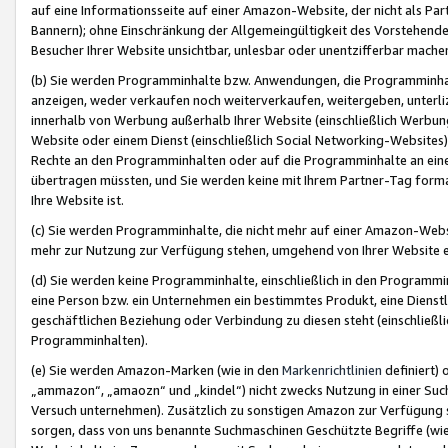
auf eine Informationsseite auf einer Amazon-Website, der nicht als Part
Bannern); ohne Einschränkung der Allgemeingültigkeit des Vorstehende
Besucher Ihrer Website unsichtbar, unlesbar oder unentzifferbar mache
(b) Sie werden Programminhalte bzw. Anwendungen, die Programminhalt
anzeigen, weder verkaufen noch weiterverkaufen, weitergeben, unterli
innerhalb von Werbung außerhalb Ihrer Website (einschließlich Werbun
Website oder einem Dienst (einschließlich Social Networking-Website
Rechte an den Programminhalten oder auf die Programminhalte an eine a
übertragen müssten, und Sie werden keine mit Ihrem Partner-Tag formati
Ihre Website ist.
(c) Sie werden Programminhalte, die nicht mehr auf einer Amazon-Websit
mehr zur Nutzung zur Verfügung stehen, umgehend von Ihrer Website e
(d) Sie werden keine Programminhalte, einschließlich in den Programmin
eine Person bzw. ein Unternehmen ein bestimmtes Produkt, eine Dienstle
geschäftlichen Beziehung oder Verbindung zu diesen steht (einschließli
Programminhalten).
(e) Sie werden Amazon-Marken (wie in den
Markenrichtlinien
definiert) 
„ammazon“, „amaozn“ und „kindel“) nicht zwecks Nutzung in einer Suc
Versuch unternehmen). Zusätzlich zu sonstigen Amazon zur Verfügung 
sorgen, dass von uns benannte Suchmaschinen Geschützte Begriffe (wie 