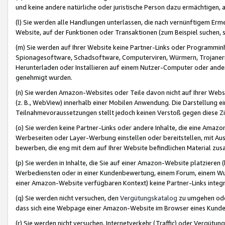
und keine andere natürliche oder juristische Person dazu ermächtigen, a
(l) Sie werden alle Handlungen unterlassen, die nach vernünftigem Erme
Website, auf der Funktionen oder Transaktionen (zum Beispiel suchen, s
(m) Sie werden auf Ihrer Website keine Partner-Links oder Programmin
Spionagesoftware, Schadsoftware, Computerviren, Würmern, Trojaner
Herunterladen oder Installieren auf einem Nutzer-Computer oder ande
genehmigt wurden.
(n) Sie werden Amazon-Websites oder Teile davon nicht auf Ihrer Websi
(z. B., WebView) innerhalb einer Mobilen Anwendung. Die Darstellung ein
Teilnahmevoraussetzungen stellt jedoch keinen Verstoß gegen diese Zif
(o) Sie werden keine Partner-Links oder andere Inhalte, die eine Am
Werbeseiten oder Layer-Werbung einstellen oder bereitstellen, mit Au
bewerben, die eng mit dem auf Ihrer Website befindlichen Material z
(p) Sie werden in Inhalte, die Sie auf einer Amazon-Website platzier
Werbediensten oder in einer Kundenbewertung, einem Forum, einem Wun
einer Amazon-Website verfügbaren Kontext) keine Partner-Links integr
(q) Sie werden nicht versuchen, den
Vergütungskatalog
zu umgehen oder
dass sich eine Webpage einer Amazon-Website im Browser eines Kunden 
(r) Sie werden nicht versuchen, Internetverkehr (Traffic) oder Vergü