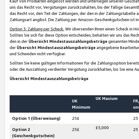
Kauf von Produkten eingelöst werden und unterliegen unseren Geschäf
uns das Recht vor, Vergütungen zurückzuhalten, bis der fällige Gesamt
das Recht vor, den Teil der Zahlungen, der den in der Zahlungstabelle 
Zahlungsart angibst. Die Zahlung per Amazon-Geschenkgutschein ist in
Option 3: Zahlung per Scheck.
Wir übersenden Ihnen einen Scheck in Höh
Sollten Sie sich für diese Option entscheiden, behalten wir uns das Rec
den in der
Übersicht Mindestauszahlungsbeträge
genannten Mindest
der
Übersicht Mindestauszahlungsbeträge
angegebene Bearbeitung
und Schweden nicht verfügbar.
Sollten Sie keine gültigen Informationen für die Zahlungsoption bereit
oder die Auszahlung verdienter Vergütung zurückhalten, bis Sie eine A
Übersicht Mindestauszahlungsbeträge
UK Maxium
UK
FR,
Minimum
un
Option 1 (Überweisung)
25£
25
£5,000
Option 2
25£
25
(Geschenkgutschein)