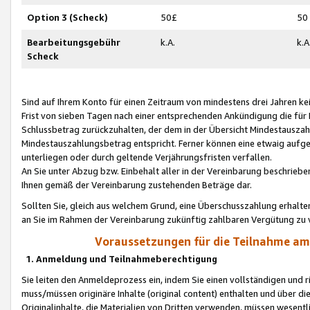
Option 3 (Scheck)
50£
50
Bearbeitungsgebühr
k.A.
k.A
Scheck
Sind auf Ihrem Konto für einen Zeitraum von mindestens drei Jahren kein
Frist von sieben Tagen nach einer entsprechenden Ankündigung die für
Schlussbetrag zurückzuhalten, der dem in der Übersicht Mindestausz
Mindestauszahlungsbetrag entspricht. Ferner können eine etwaig aufg
unterliegen oder durch geltende Verjährungsfristen verfallen.
An Sie unter Abzug bzw. Einbehalt aller in der Vereinbarung beschrieb
Ihnen gemäß der Vereinbarung zustehenden Beträge dar.
Sollten Sie, gleich aus welchem Grund, eine Überschusszahlung erhalte
an Sie im Rahmen der Vereinbarung zukünftig zahlbaren Vergütung zu 
Voraussetzungen für die Teilnahme a
1. Anmeldung und Teilnahmeberechtigung
Sie leiten den Anmeldeprozess ein, indem Sie einen vollständigen und 
muss/müssen originäre Inhalte (original content) enthalten und über d
Originalinhalte, die Materialien von Dritten verwenden, müssen wese