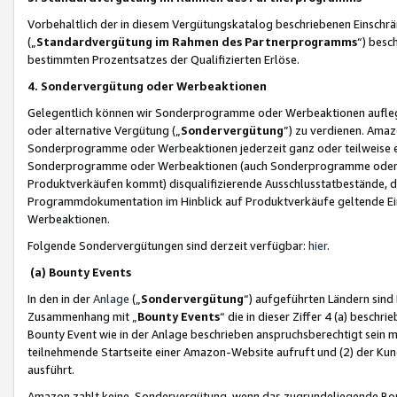
Vorbehaltlich der in diesem Vergütungskatalog beschriebenen Einschr
(„
Standardvergütung im Rahmen des Partnerprogramms
“) besc
bestimmten Prozentsatzes der Qualifizierten Erlöse.
4. Sondervergütung oder Werbeaktionen
Gelegentlich können wir Sonderprogramme oder Werbeaktionen auflegen,
oder alternative Vergütung („
Sondervergütung
”) zu verdienen. Amazo
Sonderprogramme oder Werbeaktionen jederzeit ganz oder teilweise einz
Sonderprogramme oder Werbeaktionen (auch Sonderprogramme oder We
Produktverkäufen kommt) disqualifizierende Ausschlusstatbestände, di
Programmdokumentation im Hinblick auf Produktverkäufe geltende E
Werbeaktionen.
Folgende Sondervergütungen sind derzeit verfügbar:
hier
.
(a) Bounty Events
In den in der
Anlage
(„
Sondervergütung
“) aufgeführten Ländern sind
Zusammenhang mit „
Bounty Events
“ die in dieser Ziffer 4 (a) besch
Bounty Event wie in der Anlage beschrieben anspruchsberechtigt sein mu
teilnehmende Startseite einer Amazon-Website aufruft und (2) der Kun
ausführt.
Amazon zahlt keine Sondervergütung, wenn das zugrundeliegende Boun