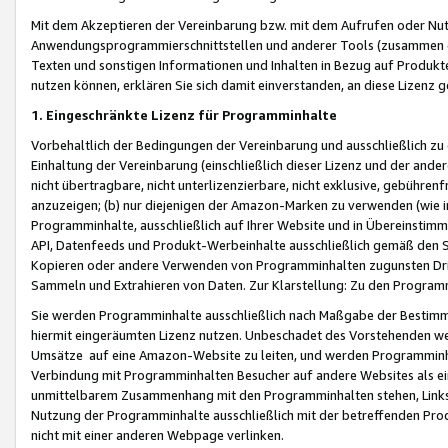
Mit dem Akzeptieren der Vereinbarung bzw. mit dem Aufrufen oder Nutz
Anwendungsprogrammierschnittstellen und anderer Tools (zusammen die
Texten und sonstigen Informationen und Inhalten in Bezug auf Produkte
nutzen können, erklären Sie sich damit einverstanden, an diese Lizenz 
1. Eingeschränkte Lizenz für Programminhalte
Vorbehaltlich der Bedingungen der Vereinbarung und ausschließlich z
Einhaltung der Vereinbarung (einschließlich dieser Lizenz und der ande
nicht übertragbare, nicht unterlizenzierbare, nicht exklusive, gebühren
anzuzeigen; (b) nur diejenigen der Amazon-Marken zu verwenden (wie in 
Programminhalte, ausschließlich auf Ihrer Website und in Übereinstimmu
API, Datenfeeds und Produkt-Werbeinhalte ausschließlich gemäß den Spe
Kopieren oder andere Verwenden von Programminhalten zugunsten Dri
Sammeln und Extrahieren von Daten. Zur Klarstellung: Zu den Program
Sie werden Programminhalte ausschließlich nach Maßgabe der Besti
hiermit eingeräumten Lizenz nutzen. Unbeschadet des Vorstehenden we
Umsätze auf eine Amazon-Website zu leiten, und werden Programminhal
Verbindung mit Programminhalten Besucher auf andere Websites als ein
unmittelbarem Zusammenhang mit den Programminhalten stehen, Links z
Nutzung der Programminhalte ausschließlich mit der betreffenden Pr
nicht mit einer anderen Webpage verlinken.