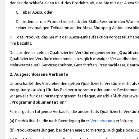
der Kunde schließt einen Kauf des Produkts ab, das Sie mit der Alexa 
C. über Alexa, oder
D. indem er das Produkt innerhalb der Skills Session in den Waren
seiner erstmaligen Teilnahme an der Alexa Shopping Action abschlie
iii. das Produkt, das Sie mit der Alexa-Einkaufsaktion vorgestellt ha
ihm bezahlt.
Die aus den einzelnen Qualifizierten Verkäufen generierten „
Qualifizi
Qualifizierten Verkäufe einnehmen, abzüglich etwaiger Versandkosten
Mehrwertsteuer), Servicegebühren, Gutschriften, Preisnachlässe, Bear
2. Ausgeschlossene Verkäufe
Unbeschadet des Vorstehenden gelten Qualifizierte Verkäufe nicht als
Vergütungskatalog für das Partnerprogramm oder andere Bestimmungen,
wir jeweils für das Partnerprogramm festlegen, einschließlich der jewe
„
Programmdokumentation
“).
Ferner gelten folgende Verkäufe, die andernfalls Qualifizierte Verkä
(a) Produktkäufe, die nach Beendigung Ihrer
Vereinbarung
erfolgen;
(b) Produktbestellungen, bei denen eine Stornierung, Rückgabe oder R