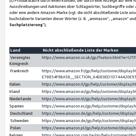
(c) Produktkäufe durch einen Kunden, der durch eine Anzeige auf eine 
Ausschreibungen und Auktionen über Schlagwörter, Suchbegriffe oder 
oder eine andere Amazon-Marke (vgl. die nicht abschließende Liste un
buchstabierte Varianten dieser Wörter (z. B. „ammazon“, „amaozn“ und „
Suchplatzierung
”);
Land
Nicht abschließende Liste der Marken
Vereinigtes
https://www.amazon.co.uk/gp/feature.html?ie=U
Königreich
Frankreich
https://www.amazon.fr/gp/help/customer/displa
E78834F9BA58__SECTION_64DE0ED1D744420E9
Italien
https://www.amazon.it/gp/help/customer/display
Irland
https://www.amazon.ie/gp/help/customer/displa
Niederlande
https://www.amazon.nl/gp/help/customer/display
Spanien
https://www.amazon.es/gp/help/customer/display
Deutschland
https://www.amazon.de/gp/help/customer/displa
Schweden
https://www.amazon.de/gp/help/customer/displa
Polen
https://www.amazon.pl/gp/help/customer/display
Belgien
https://www.amazon.com.be/gp/help/customer/d