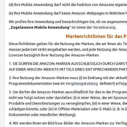
(d) Ihre Mobile Anwendung darf nicht die Funktion von Amazons eige
(e) Ihre Mobile Anwendung darf keine Amazon-Webpages in WebView 
Wir prüfen Ihre Anwendung und benachrichtigen Sie, ob sie angenomm
„
Zugelassene Mobile Anwendung
“ im Sinne der
Vereinbarung
.
Markenrichtlinien für das 
Diese Richtlinien gelten für die Nutzung der Marken, die wir Ihnen als 
müssen jederzeit strikt eingehalten werden, und jede Nutzung der Ama
Lizenzen bezüglich Ihrer Nutzung der Amazon-Marken.
1. SIE DÜRFEN DIE AMAZON-MARKEN AUSSCHLIESSLICH DURCH DARS
AUF EINER AMAZON-WEBSITE MITTELS EINES ENTSPRECHENDEN PART
2. Ihre Nutzung der Amazon-Marken muss (i) im Einklang mit der aktuells
Programmdokumentation (wie im
Vergütungskatalog
definiert) erfolg
3. Sie dürfen die Amazon-Marken ausschließlich für den in der Progr
nicht wie folgt nutzen oder darstellen: (i) in einer Weise, die ein Spo
Produkte und Dienstleistungen zu verunglimpfen, (iii) in einer Weise
schädigen könnte, oder (iv) in Offline-Materialien oder E-Mails (z. B.
Dokumenten oder mündlicher Werbung).
4. Wir werden Ihnen ein Bild bzw. Bilder der Amazon-Marken zur Verfüg