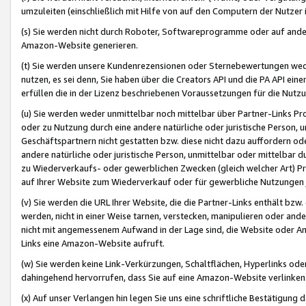
umzuleiten (einschließlich mit Hilfe von auf den Computern der Nutzer i
(s) Sie werden nicht durch Roboter, Softwareprogramme oder auf andere
Amazon-Website generieren.
(t) Sie werden unsere Kundenrezensionen oder Sternebewertungen wed
nutzen, es sei denn, Sie haben über die Creators API und die PA API e
erfüllen die in der Lizenz beschriebenen Voraussetzungen für die Nutzu
(u) Sie werden weder unmittelbar noch mittelbar über Partner-Links P
oder zu Nutzung durch eine andere natürliche oder juristische Person,
Geschäftspartnern nicht gestatten bzw. diese nicht dazu auffordern od
andere natürliche oder juristische Person, unmittelbar oder mittelbar
zu Wiederverkaufs- oder gewerblichen Zwecken (gleich welcher Art) 
auf Ihrer Website zum Wiederverkauf oder für gewerbliche Nutzungen 
(v) Sie werden die URL Ihrer Website, die die Partner-Links enthält b
werden, nicht in einer Weise tarnen, verstecken, manipulieren oder and
nicht mit angemessenem Aufwand in der Lage sind, die Website oder A
Links eine Amazon-Website aufruft.
(w) Sie werden keine Link-Verkürzungen, Schaltflächen, Hyperlinks ode
dahingehend hervorrufen, dass Sie auf eine Amazon-Website verlinken
(x) Auf unser Verlangen hin legen Sie uns eine schriftliche Bestätigung