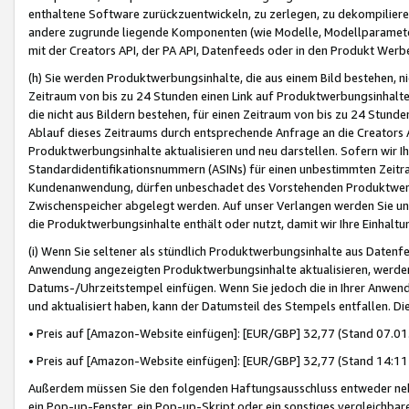
enthaltene Software zurückzuentwickeln, zu zerlegen, zu dekompilier
andere zugrunde liegende Komponenten (wie Modelle, Modellparameter
mit der Creators API, der PA API, Datenfeeds oder in den Produkt Werb
(h) Sie werden Produktwerbungsinhalte, die aus einem Bild bestehen, ni
Zeitraum von bis zu 24 Stunden einen Link auf Produktwerbungsinhalte
die nicht aus Bildern bestehen, für einen Zeitraum von bis zu 24 Stund
Ablauf dieses Zeitraums durch entsprechende Anfrage an die Creators 
Produktwerbungsinhalte aktualisieren und neu darstellen. Sofern wir Ih
Standardidentifikationsnummern (ASINs) für einen unbestimmten Zeitra
Kundenanwendung, dürfen unbeschadet des Vorstehenden Produktwerbu
Zwischenspeicher abgelegt werden. Auf unser Verlangen werden Sie un
die Produktwerbungsinhalte enthält oder nutzt, damit wir Ihre Einhalt
(i) Wenn Sie seltener als stündlich Produktwerbungsinhalte aus Datenfe
Anwendung angezeigten Produktwerbungsinhalte aktualisieren, werden 
Datums-/Uhrzeitstempel einfügen. Wenn Sie jedoch die in Ihrer Anwe
und aktualisiert haben, kann der Datumsteil des Stempels entfallen. Dies
• Preis auf [Amazon-Website einfügen]: [EUR/GBP] 32,77 (Stand 07.01.
• Preis auf [Amazon-Website einfügen]: [EUR/GBP] 32,77 (Stand 14:11 
Außerdem müssen Sie den folgenden Haftungsausschluss entweder neb
ein Pop-up-Fenster, ein Pop-up-Skript oder ein sonstiges vergleichba