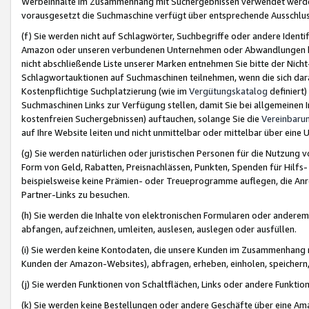
Werbeinhalte im Zusammenhang mit Suchergebnissen verwendet werden,
vorausgesetzt die Suchmaschine verfügt über entsprechende Ausschlu
(f) Sie werden nicht auf Schlagwörter, Suchbegriffe oder andere Ident
Amazon oder unseren verbundenen Unternehmen oder Abwandlungen bzw
nicht abschließende Liste unserer Marken entnehmen Sie bitte der Nich
Schlagwortauktionen auf Suchmaschinen teilnehmen, wenn die sich da
Kostenpflichtige Suchplatzierung (wie im
Vergütungskatalog
definiert
Suchmaschinen Links zur Verfügung stellen, damit Sie bei allgemeinen I
kostenfreien Suchergebnissen) auftauchen, solange Sie die
Vereinbaru
auf Ihre Website leiten und nicht unmittelbar oder mittelbar über eine
(g) Sie werden natürlichen oder juristischen Personen für die Nutzung 
Form von Geld, Rabatten, Preisnachlässen, Punkten, Spenden für Hilfs
beispielsweise keine Prämien- oder Treueprogramme auflegen, die Anrei
Partner-Links zu besuchen.
(h) Sie werden die Inhalte von elektronischen Formularen oder anderem M
abfangen, aufzeichnen, umleiten, auslesen, auslegen oder ausfüllen.
(i) Sie werden keine Kontodaten, die unsere Kunden im Zusammenhang 
Kunden der Amazon-Websites), abfragen, erheben, einholen, speichern,
(j) Sie werden Funktionen von Schaltflächen, Links oder andere Funkti
(k) Sie werden keine Bestellungen oder andere Geschäfte über eine Ama