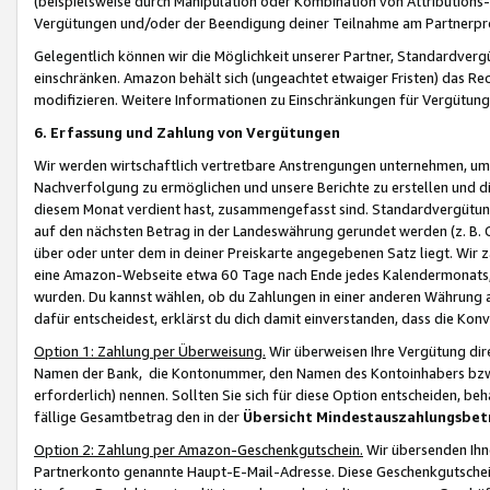
(beispielsweise durch Manipulation oder Kombination von Attributions-
Vergütungen und/oder der Beendigung deiner Teilnahme am Partnerp
Gelegentlich können wir die Möglichkeit unserer Partner, Standardv
einschränken. Amazon behält sich (ungeachtet etwaiger Fristen) das Re
modifizieren. Weitere Informationen zu Einschränkungen für Vergütung
6. Erfassung und Zahlung von Vergütungen
Wir werden wirtschaftlich vertretbare Anstrengungen unternehmen, um 
Nachverfolgung zu ermöglichen und unsere Berichte zu erstellen und di
diesem Monat verdient hast, zusammengefasst sind. Standardvergütung
auf den nächsten Betrag in der Landeswährung gerundet werden (z. B. C
über oder unter dem in deiner Preiskarte angegebenen Satz liegt. Wir
eine Amazon-Webseite etwa 60 Tage nach Ende jedes Kalendermonats, i
wurden. Du kannst wählen, ob du Zahlungen in einer anderen Währung
dafür entscheidest, erklärst du dich damit einverstanden, dass die K
Option 1: Zahlung per Überweisung.
Wir überweisen Ihre Vergütung dir
Namen der Bank, die Kontonummer, den Namen des Kontoinhabers bzw. a
erforderlich) nennen. Sollten Sie sich für diese Option entscheiden, be
fällige Gesamtbetrag den in der
Übersicht Mindestauszahlungsbet
Option 2: Zahlung per Amazon-Geschenkgutschein.
Wir übersenden Ihne
Partnerkonto genannte Haupt-E-Mail-Adresse. Diese Geschenkgutschei