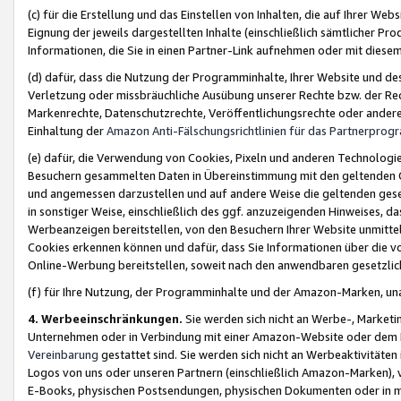
(c) für die Erstellung und das Einstellen von Inhalten, die auf Ihrer We
Eignung der jeweils dargestellten Inhalte (einschließlich sämtlicher 
Informationen, die Sie in einen Partner-Link aufnehmen oder mit diese
(d) dafür, dass die Nutzung der Programminhalte, Ihrer Website und des 
Verletzung oder missbräuchliche Ausübung unserer Rechte bzw. der Recht
Markenrechte, Datenschutzrechte, Veröffentlichungsrechte oder anderer
Einhaltung der
Amazon Anti-Fälschungsrichtlinien für das Partnerpro
(e) dafür, die Verwendung von Cookies, Pixeln und anderen Technologien
Besuchern gesammelten Daten in Übereinstimmung mit den geltenden Ge
und angemessen darzustellen und auf andere Weise die geltenden geset
in sonstiger Weise, einschließlich des ggf. anzuzeigenden Hinweises, d
Werbeanzeigen bereitstellen, von den Besuchern Ihrer Website unmitte
Cookies erkennen können und dafür, dass Sie Informationen über die v
Online-Werbung bereitstellen, soweit nach den anwendbaren gesetzlic
(f) für Ihre Nutzung, der Programminhalte und der Amazon-Marken, u
4. Werbeeinschränkungen.
Sie werden sich nicht an Werbe-, Market
Unternehmen oder in Verbindung mit einer Amazon-Website oder dem Pa
Vereinbarung
gestattet sind. Sie werden sich nicht an Werbeaktivitäten
Logos von uns oder unseren Partnern (einschließlich Amazon-Marken), 
E-Books, physischen Postsendungen, physischen Dokumenten oder in 