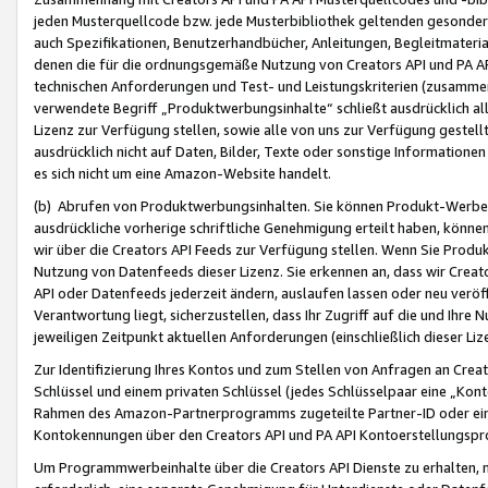
jeden Musterquellcode bzw. jede Musterbibliothek geltenden gesonder
auch Spezifikationen, Benutzerhandbücher, Anleitungen, Begleitmaterial
denen die für die ordnungsgemäße Nutzung von Creators API und PA A
technischen Anforderungen und Test- und Leistungskriterien (zusammen
verwendete Begriff „Produktwerbungsinhalte“ schließt ausdrücklich al
Lizenz zur Verfügung stellen, sowie alle von uns zur Verfügung gestel
ausdrücklich nicht auf Daten, Bilder, Texte oder sonstige Informatione
es sich nicht um eine Amazon-Website handelt.
(b) Abrufen von Produktwerbungsinhalten. Sie können Produkt-Werbein
ausdrückliche vorherige schriftliche Genehmigung erteilt haben, könn
wir über die Creators API Feeds zur Verfügung stellen. Wenn Sie Produk
Nutzung von Datenfeeds dieser Lizenz. Sie erkennen an, dass wir Creat
API oder Datenfeeds jederzeit ändern, auslaufen lassen oder neu veröffe
Verantwortung liegt, sicherzustellen, dass Ihr Zugriff auf die und Ihr
jeweiligen Zeitpunkt aktuellen Anforderungen (einschließlich dieser Liz
Zur Identifizierung Ihres Kontos und zum Stellen von Anfragen an Crea
Schlüssel und einem privaten Schlüssel (jedes Schlüsselpaar eine „Kon
Rahmen des Amazon-Partnerprogramms zugeteilte Partner-ID oder ein
Kontokennungen über den Creators API und PA API Kontoerstellungspro
Um Programmwerbeinhalte über die Creators API Dienste zu erhalten, m