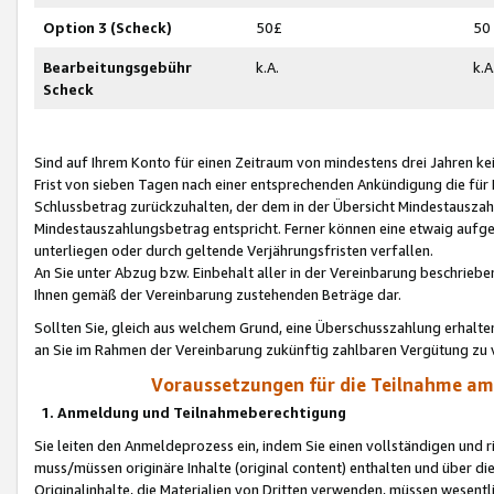
Option 3 (Scheck)
50£
50
Bearbeitungsgebühr
k.A.
k.A
Scheck
Sind auf Ihrem Konto für einen Zeitraum von mindestens drei Jahren kein
Frist von sieben Tagen nach einer entsprechenden Ankündigung die für
Schlussbetrag zurückzuhalten, der dem in der Übersicht Mindestausz
Mindestauszahlungsbetrag entspricht. Ferner können eine etwaig aufg
unterliegen oder durch geltende Verjährungsfristen verfallen.
An Sie unter Abzug bzw. Einbehalt aller in der Vereinbarung beschrieb
Ihnen gemäß der Vereinbarung zustehenden Beträge dar.
Sollten Sie, gleich aus welchem Grund, eine Überschusszahlung erhalte
an Sie im Rahmen der Vereinbarung zukünftig zahlbaren Vergütung zu 
Voraussetzungen für die Teilnahme a
1. Anmeldung und Teilnahmeberechtigung
Sie leiten den Anmeldeprozess ein, indem Sie einen vollständigen und 
muss/müssen originäre Inhalte (original content) enthalten und über d
Originalinhalte, die Materialien von Dritten verwenden, müssen wese