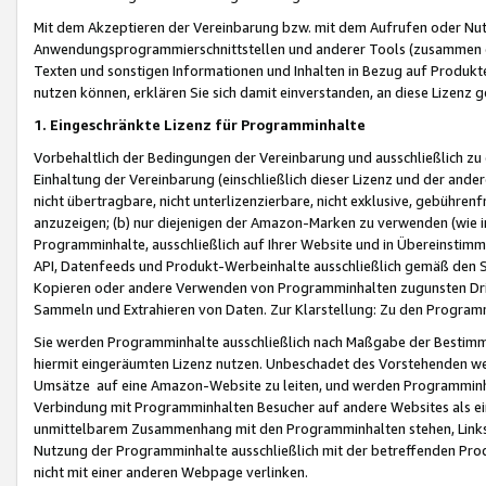
Mit dem Akzeptieren der Vereinbarung bzw. mit dem Aufrufen oder Nutz
Anwendungsprogrammierschnittstellen und anderer Tools (zusammen die
Texten und sonstigen Informationen und Inhalten in Bezug auf Produkte
nutzen können, erklären Sie sich damit einverstanden, an diese Lizenz 
1. Eingeschränkte Lizenz für Programminhalte
Vorbehaltlich der Bedingungen der Vereinbarung und ausschließlich z
Einhaltung der Vereinbarung (einschließlich dieser Lizenz und der ande
nicht übertragbare, nicht unterlizenzierbare, nicht exklusive, gebühren
anzuzeigen; (b) nur diejenigen der Amazon-Marken zu verwenden (wie in 
Programminhalte, ausschließlich auf Ihrer Website und in Übereinstimmu
API, Datenfeeds und Produkt-Werbeinhalte ausschließlich gemäß den Spe
Kopieren oder andere Verwenden von Programminhalten zugunsten Dri
Sammeln und Extrahieren von Daten. Zur Klarstellung: Zu den Program
Sie werden Programminhalte ausschließlich nach Maßgabe der Besti
hiermit eingeräumten Lizenz nutzen. Unbeschadet des Vorstehenden we
Umsätze auf eine Amazon-Website zu leiten, und werden Programminhal
Verbindung mit Programminhalten Besucher auf andere Websites als ein
unmittelbarem Zusammenhang mit den Programminhalten stehen, Links z
Nutzung der Programminhalte ausschließlich mit der betreffenden Pr
nicht mit einer anderen Webpage verlinken.