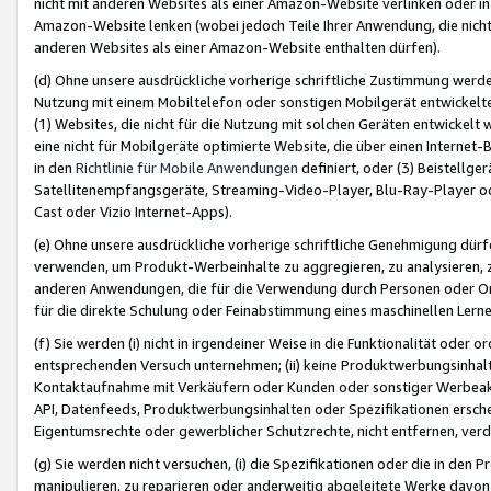
nicht mit anderen Websites als einer Amazon-Website verlinken oder i
Amazon-Website lenken (wobei jedoch Teile Ihrer Anwendung, die nich
anderen Websites als einer Amazon-Website enthalten dürfen).
(d) Ohne unsere ausdrückliche vorherige schriftliche Zustimmung werd
Nutzung mit einem Mobiltelefon oder sonstigen Mobilgerät entwickelt
(1) Websites, die nicht für die Nutzung mit solchen Geräten entwickelt
eine nicht für Mobilgeräte optimierte Website, die über einen Interne
in den
Richtlinie für Mobile Anwendungen
definiert, oder (3) Beistellge
Satellitenempfangsgeräte, Streaming-Video-Player, Blu-Ray-Player ode
Cast oder Vizio Internet-Apps).
(e) Ohne unsere ausdrückliche vorherige schriftliche Genehmigung dürfe
verwenden, um Produkt-Werbeinhalte zu aggregieren, zu analysieren, 
anderen Anwendungen, die für die Verwendung durch Personen oder Or
für die direkte Schulung oder Feinabstimmung eines maschinellen Lern
(f) Sie werden (i) nicht in irgendeiner Weise in die Funktionalität ode
entsprechenden Versuch unternehmen; (ii) keine Produktwerbungsinha
Kontaktaufnahme mit Verkäufern oder Kunden oder sonstiger Werbeaktiv
API, Datenfeeds, Produktwerbungsinhalten oder Spezifikationen erschei
Eigentumsrechte oder gewerblicher Schutzrechte, nicht entfernen, verd
(g) Sie werden nicht versuchen, (i) die Spezifikationen oder die in de
manipulieren, zu reparieren oder anderweitig abgeleitete Werke davon z