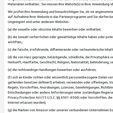
Materialien enthalten. Sie müssen Ihre Website(s) in Ihrer Anwendung ide
Wir prüfen Ihre Anwendung und benachrichtigen Sie, ob sie angenommen
auf Aufnahme Ihrer Website in das Partnerprogramm und Sie dürfen kei
Ungeeignet sind unter anderem Websites:
(a) die sexuelle oder obszöne Inhalte bewerben oder enthalten;
(b) die Gewalt verherrlichen oder gewalttätige Inhalte haben oder pot
anstiften,;
(c) die falsche, irreführende, diffamierende oder verleumderische Inha
(d) die von Hass geprägte, belästigende, schädliche, die Privatsphäre v
Herkunft, Hautfarbe, Geschlecht, Religion, Nationalität, Behinderung, 
(e) die rechtswidrige Handlungen bewerben oder ausführen;
(f) sich an Kinder richten oder wissentlich personenbezogene Daten vo
geltenden Gesetzen definiert) erheben, verwenden oder offenlegen, Vo
Regeln, Vorschriften, Anordnungen, Lizenzen, Genehmigungen, Richtlini
Entscheidungen oder andere Anforderungen einer zuständigen Regierung
Privacy Protection Act (15 U.S.C. §§ 6501-6506) oder Vorschriften, di
Internet erlassen wurden);
(g) die Marken von Amazon oder unseren verbundenen Unternehmen b