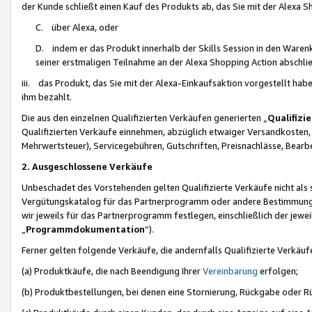
der Kunde schließt einen Kauf des Produkts ab, das Sie mit der Alexa 
C. über Alexa, oder
D. indem er das Produkt innerhalb der Skills Session in den Waren
seiner erstmaligen Teilnahme an der Alexa Shopping Action abschlie
iii. das Produkt, das Sie mit der Alexa-Einkaufsaktion vorgestellt ha
ihm bezahlt.
Die aus den einzelnen Qualifizierten Verkäufen generierten „
Qualifizi
Qualifizierten Verkäufe einnehmen, abzüglich etwaiger Versandkosten
Mehrwertsteuer), Servicegebühren, Gutschriften, Preisnachlässe, Bear
2. Ausgeschlossene Verkäufe
Unbeschadet des Vorstehenden gelten Qualifizierte Verkäufe nicht als
Vergütungskatalog für das Partnerprogramm oder andere Bestimmungen,
wir jeweils für das Partnerprogramm festlegen, einschließlich der jewe
„
Programmdokumentation
“).
Ferner gelten folgende Verkäufe, die andernfalls Qualifizierte Verkä
(a) Produktkäufe, die nach Beendigung Ihrer
Vereinbarung
erfolgen;
(b) Produktbestellungen, bei denen eine Stornierung, Rückgabe oder R