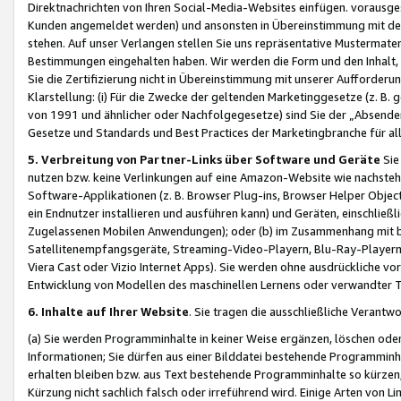
Direktnachrichten von Ihren Social-Media-Websites einfügen. vorausg
Kunden angemeldet werden) und ansonsten in Übereinstimmung mit der
stehen. Auf unser Verlangen stellen Sie uns repräsentative Mustermater
Bestimmungen eingehalten haben. Wir werden die Form und den Inhalt, di
Sie die Zertifizierung nicht in Übereinstimmung mit unserer Aufforderu
Klarstellung: (i) Für die Zwecke der geltenden Marketinggesetze (z. 
von 1991 und ähnlicher oder Nachfolgegesetze) sind Sie der „Absender“ j
Gesetze und Standards und Best Practices der Marketingbranche für 
5. Verbreitung von Partner-Links über Software und Geräte
Sie
nutzen bzw. keine Verlinkungen auf eine Amazon-Website wie nachsteh
Software-Applikationen (z. B. Browser Plug-ins, Browser Helper Objec
ein Endnutzer installieren und ausführen kann) und Geräten, einschlie
Zugelassenen Mobilen Anwendungen); oder (b) im Zusammenhang mit bzw.
Satellitenempfangsgeräte, Streaming-Video-Playern, Blu-Ray-Playern 
Viera Cast oder Vizio Internet Apps). Sie werden ohne ausdrückliche v
Entwicklung von Modellen des maschinellen Lernens oder verwandter 
6. Inhalte auf Ihrer Website
. Sie tragen die ausschließliche Verantwo
(a) Sie werden Programminhalte in keiner Weise ergänzen, löschen oder
Informationen; Sie dürfen aus einer Bilddatei bestehende Programminhal
erhalten bleiben bzw. aus Text bestehende Programminhalte so kürzen, 
Kürzung nicht sachlich falsch oder irreführend wird. Einige Arten von L