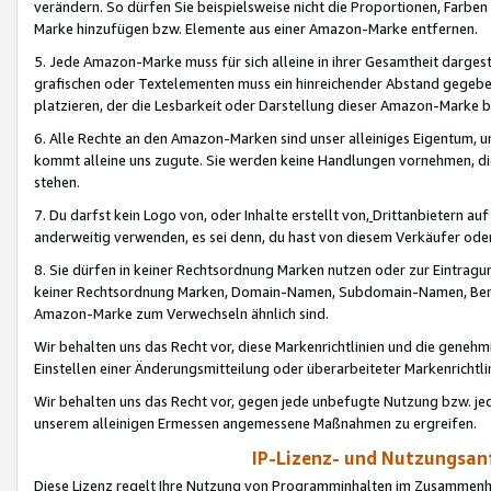
verändern. So dürfen Sie beispielsweise nicht die Proportionen, Farb
Marke hinzufügen bzw. Elemente aus einer Amazon-Marke entfernen.
5. Jede Amazon-Marke muss für sich alleine in ihrer Gesamtheit darge
grafischen oder Textelementen muss ein hinreichender Abstand gegebe
platzieren, der die Lesbarkeit oder Darstellung dieser Amazon-Marke b
6. Alle Rechte an den Amazon-Marken sind unser alleiniges Eigentum, 
kommt alleine uns zugute. Sie werden keine Handlungen vornehmen, 
stehen.
7. Du darfst kein Logo von, oder Inhalte erstellt von,
Drittanbietern au
anderweitig verwenden, es sei denn, du hast von diesem Verkäufer oder
8. Sie dürfen in keiner Rechtsordnung Marken nutzen oder zur Eintragu
keiner Rechtsordnung Marken, Domain-Namen, Subdomain-Namen, Benu
Amazon-Marke zum Verwechseln ähnlich sind.
Wir behalten uns das Recht vor, diese Markenrichtlinien und die gene
Einstellen einer Änderungsmitteilung oder überarbeiteter Markenricht
Wir behalten uns das Recht vor, gegen jede unbefugte Nutzung bzw. jede 
unserem alleinigen Ermessen angemessene Maßnahmen zu ergreifen.
IP-Lizenz- und Nutzungsan
Diese Lizenz regelt Ihre Nutzung von Programminhalten im Zusammen