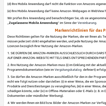
(d) Ihre Mobile Anwendung darf nicht die Funktion von Amazons eige
(e) Ihre Mobile Anwendung darf keine Amazon-Webpages in WebView 
Wir prüfen Ihre Anwendung und benachrichtigen Sie, ob sie angenomm
„
Zugelassene Mobile Anwendung
“ im Sinne der
Vereinbarung
.
Markenrichtlinien für das 
Diese Richtlinien gelten für die Nutzung der Marken, die wir Ihnen als 
müssen jederzeit strikt eingehalten werden, und jede Nutzung der Ama
Lizenzen bezüglich Ihrer Nutzung der Amazon-Marken.
1. SIE DÜRFEN DIE AMAZON-MARKEN AUSSCHLIESSLICH DURCH DARS
AUF EINER AMAZON-WEBSITE MITTELS EINES ENTSPRECHENDEN PART
2. Ihre Nutzung der Amazon-Marken muss (i) im Einklang mit der aktuells
Programmdokumentation (wie im
Vergütungskatalog
definiert) erfolg
3. Sie dürfen die Amazon-Marken ausschließlich für den in der Progr
nicht wie folgt nutzen oder darstellen: (i) in einer Weise, die ein Spo
Produkte und Dienstleistungen zu verunglimpfen, (iii) in einer Weise
schädigen könnte, oder (iv) in Offline-Materialien oder E-Mails (z. B.
Dokumenten oder mündlicher Werbung).
4. Wir werden Ihnen ein Bild bzw. Bilder der Amazon-Marken zur Verfüg