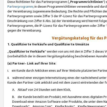
Diese Richtlinien für das Partnerprogramm („
Programmrichtlinien
“)
Partnerprogramm
; in diesen Programmrichtlinien verwendete und durch
der Vereinbarung zugewiesene Bedeutung. Die Rechte und Pflichten de
Partnerprogramm sowie Ziffer 3 der IP-Lizenz für das Partnerprogram
Einschränkung von Ziffer 6 Abs. (a) der Vereinbarung wird hiermit Fol
Partnerprogramm, die IP-Lizenz für das Partnerprogramm oder Ziffer 1
gegen die Vereinbarung.
Vergütungskatalog für das 
1. Qualifizierte Verkäufe und Qualifizierte Umsätze
„
Qualifizierte Verkäufe
“ werden von uns mit den in Ziffer 3 diese
(vorbehaltlich der in diesem Vergütungskatalog beschriebenen Ausnah
(a) Partner- Link auf Ihrer Site
:
i. ein Kunde durch Anklicken eines auf Ihrer Website platzierten Part
ii. während einer einzigen Internetsitzung eines der nachstehend unter (i)
Kunde den Partner-Link anklickt und mit dem zuerst eintretenden der f
A. Ablauf von 24 Stunden seit dem Klick,
B. der Kunde bestellt ein Produkt, mit Ausnahme eines digitalen P
Download einer Amazon Software oder Produkte, die unter dem N
Downloads“, „Amazon Coin“, „Kindle Books“, „Kindle Newspapers“, „