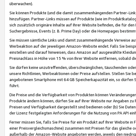
überwachen).
Sie können Produkte (und die damit zusammenhängenden Partner-Links)
hinzufügen. Partner-Links müssen auf Produkte (wie im Produktkatalog de
sich zusätzlich originäre Inhalte auf Ihrer Website befinden, die für 
Suchergebnisse, Events (z. B. Prime Day) oder die Homepages bestimmte
Sie müssen sämtliche Links und damit zusammenhängende Verweise auf z
Werbeaktion auf der jeweiligen Amazon-Website endet. Falls Sie beisp
einstellen und darauf hinweisen, dass Amazon auf ausgewählte Kleidun
Preisnachlass in Höhe von 15 % von Ihrer Website entfernen, sobald di
Sie dürfen keine unzutreffenden, überschwänglichen, täuschenden od
unsere Richtlinien, Werbeaktionen oder Preise aufstellen. Stellen Sie 
angebotenen Smartphone mit 64 GB Speicherkapazität ein, so dürfen S
führt.
Die Preise und die Verfügbarkeit von Produkten können Veränderungen 
Produkte ändern können, dürfen Sie auf Ihrer Website nur Angaben zu P
Preisen und Verfügbarkeit dargestellt sind bedienen oder (b) Sie Daten
der Lizenz festgelegten Anforderungen für die Nutzung von PA API einh
Ferner müssen Sie, falls Sie Preise für ein Produkt auf Ihrer Website in 
einer Preisvergleichsmaschine) zusammen mit Preisen für das gleiche o
außerhalb der Amazon-Website angeboten werden, jeweils den niedrigst