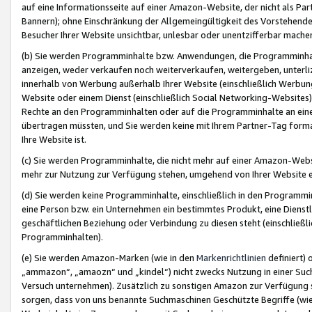
auf eine Informationsseite auf einer Amazon-Website, der nicht als Part
Bannern); ohne Einschränkung der Allgemeingültigkeit des Vorstehende
Besucher Ihrer Website unsichtbar, unlesbar oder unentzifferbar mache
(b) Sie werden Programminhalte bzw. Anwendungen, die Programminhalt
anzeigen, weder verkaufen noch weiterverkaufen, weitergeben, unterli
innerhalb von Werbung außerhalb Ihrer Website (einschließlich Werbun
Website oder einem Dienst (einschließlich Social Networking-Website
Rechte an den Programminhalten oder auf die Programminhalte an eine a
übertragen müssten, und Sie werden keine mit Ihrem Partner-Tag formati
Ihre Website ist.
(c) Sie werden Programminhalte, die nicht mehr auf einer Amazon-Websit
mehr zur Nutzung zur Verfügung stehen, umgehend von Ihrer Website e
(d) Sie werden keine Programminhalte, einschließlich in den Programmin
eine Person bzw. ein Unternehmen ein bestimmtes Produkt, eine Dienstle
geschäftlichen Beziehung oder Verbindung zu diesen steht (einschließli
Programminhalten).
(e) Sie werden Amazon-Marken (wie in den
Markenrichtlinien
definiert) 
„ammazon“, „amaozn“ und „kindel“) nicht zwecks Nutzung in einer Suc
Versuch unternehmen). Zusätzlich zu sonstigen Amazon zur Verfügung 
sorgen, dass von uns benannte Suchmaschinen Geschützte Begriffe (wie 