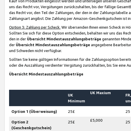
Kauf von Produkten eingelöst werden und unterliegen unseren Geschäf
uns das Recht vor, Vergütungen zurückzuhalten, bis der fällige Gesamt
das Recht vor, den Teil der Zahlungen, der den in der Zahlungstabelle 
Zahlungsart angibst. Die Zahlung per Amazon-Geschenkgutschein ist in
Option 3: Zahlung per Scheck.
Wir übersenden Ihnen einen Scheck in Höh
Sollten Sie sich für diese Option entscheiden, behalten wir uns das Rec
den in der
Übersicht Mindestauszahlungsbeträge
genannten Mindest
der
Übersicht Mindestauszahlungsbeträge
angegebene Bearbeitung
und Schweden nicht verfügbar.
Sollten Sie keine gültigen Informationen für die Zahlungsoption bereit
oder die Auszahlung verdienter Vergütung zurückhalten, bis Sie eine A
Übersicht Mindestauszahlungsbeträge
UK Maxium
UK
FR,
Minimum
un
Option 1 (Überweisung)
25£
25
£5,000
Option 2
25£
25
(Geschenkgutschein)