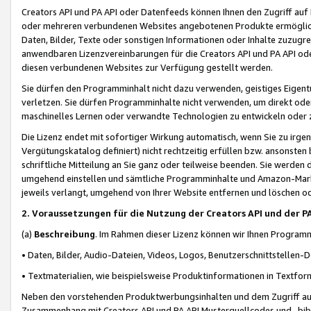
Creators API und PA API oder Datenfeeds können Ihnen den Zugriff auf D
oder mehreren verbundenen Websites angebotenen Produkte ermögliche
Daten, Bilder, Texte oder sonstigen Informationen oder Inhalte zuzugre
anwendbaren Lizenzvereinbarungen für die Creators API und PA API od
diesen verbundenen Websites zur Verfügung gestellt werden.
Sie dürfen den Programminhalt nicht dazu verwenden, geistiges Eigent
verletzen. Sie dürfen Programminhalte nicht verwenden, um direkt ode
maschinelles Lernen oder verwandte Technologien zu entwickeln oder zu
Die Lizenz endet mit sofortiger Wirkung automatisch, wenn Sie zu irg
Vergütungskatalog definiert) nicht rechtzeitig erfüllen bzw. ansonsten
schriftliche Mitteilung an Sie ganz oder teilweise beenden. Sie werden
umgehend einstellen und sämtliche Programminhalte und Amazon-Marke
jeweils verlangt, umgehend von Ihrer Website entfernen und löschen od
2. Voraussetzungen für die Nutzung der Creators API und der P
(a)
Beschreibung
. Im Rahmen dieser Lizenz können wir Ihnen Programmi
• Daten, Bilder, Audio-Dateien, Videos, Logos, Benutzerschnittstellen-
• Textmaterialien, wie beispielsweise Produktinformationen in Textfor
Neben den vorstehenden Produktwerbungsinhalten und dem Zugriff auf 
Zusammenhang mit Creators API und PA API Musterquellcodes und -bibli