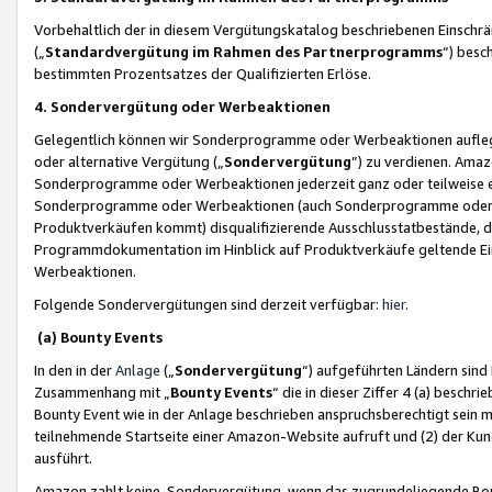
Vorbehaltlich der in diesem Vergütungskatalog beschriebenen Einschr
(„
Standardvergütung im Rahmen des Partnerprogramms
“) besc
bestimmten Prozentsatzes der Qualifizierten Erlöse.
4. Sondervergütung oder Werbeaktionen
Gelegentlich können wir Sonderprogramme oder Werbeaktionen auflegen,
oder alternative Vergütung („
Sondervergütung
”) zu verdienen. Amazo
Sonderprogramme oder Werbeaktionen jederzeit ganz oder teilweise einz
Sonderprogramme oder Werbeaktionen (auch Sonderprogramme oder We
Produktverkäufen kommt) disqualifizierende Ausschlusstatbestände, di
Programmdokumentation im Hinblick auf Produktverkäufe geltende E
Werbeaktionen.
Folgende Sondervergütungen sind derzeit verfügbar:
hier
.
(a) Bounty Events
In den in der
Anlage
(„
Sondervergütung
“) aufgeführten Ländern sind
Zusammenhang mit „
Bounty Events
“ die in dieser Ziffer 4 (a) besch
Bounty Event wie in der Anlage beschrieben anspruchsberechtigt sein mu
teilnehmende Startseite einer Amazon-Website aufruft und (2) der Kun
ausführt.
Amazon zahlt keine Sondervergütung, wenn das zugrundeliegende Boun