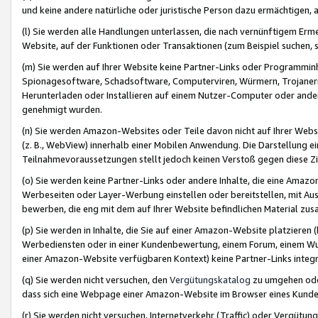
und keine andere natürliche oder juristische Person dazu ermächtigen, a
(l) Sie werden alle Handlungen unterlassen, die nach vernünftigem Erme
Website, auf der Funktionen oder Transaktionen (zum Beispiel suchen, s
(m) Sie werden auf Ihrer Website keine Partner-Links oder Programmin
Spionagesoftware, Schadsoftware, Computerviren, Würmern, Trojaner
Herunterladen oder Installieren auf einem Nutzer-Computer oder ande
genehmigt wurden.
(n) Sie werden Amazon-Websites oder Teile davon nicht auf Ihrer Websi
(z. B., WebView) innerhalb einer Mobilen Anwendung. Die Darstellung ein
Teilnahmevoraussetzungen stellt jedoch keinen Verstoß gegen diese Zif
(o) Sie werden keine Partner-Links oder andere Inhalte, die eine Am
Werbeseiten oder Layer-Werbung einstellen oder bereitstellen, mit Au
bewerben, die eng mit dem auf Ihrer Website befindlichen Material z
(p) Sie werden in Inhalte, die Sie auf einer Amazon-Website platzier
Werbediensten oder in einer Kundenbewertung, einem Forum, einem Wun
einer Amazon-Website verfügbaren Kontext) keine Partner-Links integr
(q) Sie werden nicht versuchen, den
Vergütungskatalog
zu umgehen oder
dass sich eine Webpage einer Amazon-Website im Browser eines Kunden 
(r) Sie werden nicht versuchen, Internetverkehr (Traffic) oder Vergü