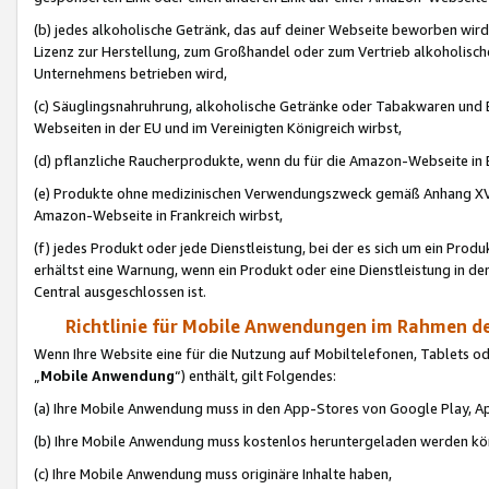
(b) jedes alkoholische Getränk, das auf deiner Webseite beworben wird
Lizenz zur Herstellung, zum Großhandel oder zum Vertrieb alkoholisch
Unternehmens betrieben wird,
(c) Säuglingsnahruhrung, alkoholische Getränke oder Tabakwaren und E
Webseiten in der EU und im Vereinigten Königreich wirbst,
(d) pflanzliche Raucherprodukte, wenn du für die Amazon-Webseite in B
(e) Produkte ohne medizinischen Verwendungszweck gemäß Anhang XVI 
Amazon-Webseite in Frankreich wirbst,
(f) jedes Produkt oder jede Dienstleistung, bei der es sich um ein Prod
erhältst eine Warnung, wenn ein Produkt oder eine Dienstleistung in de
Central ausgeschlossen ist.
Richtlinie für Mobile Anwendungen im Rahmen de
Wenn Ihre Website eine für die Nutzung auf Mobiltelefonen, Tablets 
„
Mobile Anwendung
“) enthält, gilt Folgendes:
(a) Ihre Mobile Anwendung muss in den App-Stores von Google Play, A
(b) Ihre Mobile Anwendung muss kostenlos heruntergeladen werden könn
(c) Ihre Mobile Anwendung muss originäre Inhalte haben,