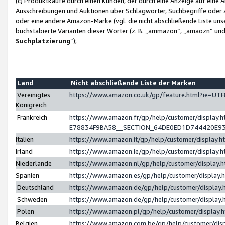
(c) Produktkäufe durch einen Kunden, der durch eine Anzeige auf eine 
Ausschreibungen und Auktionen über Schlagwörter, Suchbegriffe oder 
oder eine andere Amazon-Marke (vgl. die nicht abschließende Liste un
buchstabierte Varianten dieser Wörter (z. B. „ammazon“, „amaozn“ und „
Suchplatzierung
”);
Land
Nicht abschließende Liste der Marken
Vereinigtes
https://www.amazon.co.uk/gp/feature.html?ie=U
Königreich
Frankreich
https://www.amazon.fr/gp/help/customer/displa
E78834F9BA58__SECTION_64DE0ED1D744420E9
Italien
https://www.amazon.it/gp/help/customer/display
Irland
https://www.amazon.ie/gp/help/customer/displa
Niederlande
https://www.amazon.nl/gp/help/customer/display
Spanien
https://www.amazon.es/gp/help/customer/display
Deutschland
https://www.amazon.de/gp/help/customer/displa
Schweden
https://www.amazon.de/gp/help/customer/displa
Polen
https://www.amazon.pl/gp/help/customer/display
Belgien
https://www.amazon.com.be/gp/help/customer/d