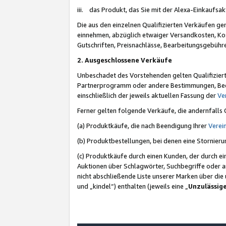
iii. das Produkt, das Sie mit der Alexa-Einkaufsa
Die aus den einzelnen Qualifizierten Verkäufen gen
einnehmen, abzüglich etwaiger Versandkosten, Ko
Gutschriften, Preisnachlässe, Bearbeitungsgebühr
2. Ausgeschlossene Verkäufe
Unbeschadet des Vorstehenden gelten Qualifiziert
Partnerprogramm oder andere Bestimmungen, Beding
einschließlich der jeweils aktuellen Fassung der
Ve
Ferner gelten folgende Verkäufe, die andernfalls
(a) Produktkäufe, die nach Beendigung Ihrer
Verei
(b) Produktbestellungen, bei denen eine Stornier
(c) Produktkäufe durch einen Kunden, der durch e
Auktionen über Schlagwörter, Suchbegriffe oder a
nicht abschließende Liste unserer Marken über di
und „kindel“) enthalten (jeweils eine „
Unzulässig