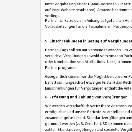
unter Angabe ungültiger E-Mail-Adressen, Einsatz
auf Ihrer Website resultieren). Amazon bestimmt i
vorliegt.
Partner-Links zu den im Anhang aufgeführten Hom
Voraussetzungen für die Teilnahme am Partnerp
5. Einschränkungen in Bezug auf Vergütunge
Partner-Tags sollten nur verwendet werden, um von 
versuchst, Vergütungen sowohl vom Amazon Partn
oder Kombination von Attributions-Links), könne
Partnerprogramm.
Gelegentlich können wir die Möglichkeit unsere
behält sich (ungeachtet etwaiger Fristen) das Rec
Einschränkungen für Vergütungen enthält die
Anla
6. Erfassung und Zahlung von Vergütungen
Wir werden wirtschaftlich vertretbare Anstrengu
ermöglichen und unsere Berichte zu erstellen und 
zusammengefasst sind. Standardvergütungen und s
gerundet werden (z. B. Cent für USD), können dazu
zahlen Standardvergütungen und spezielle Vergüt