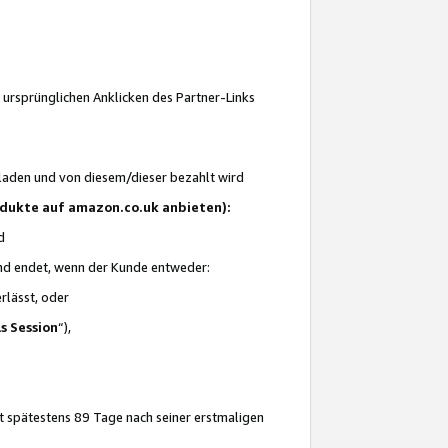
 ursprünglichen Anklicken des Partner-Links
laden und von diesem/dieser bezahlt wird
rodukte auf amazon.co.uk anbieten):
d
 und endet, wenn der Kunde entweder:
erlässt, oder
ls Session
“),
t spätestens 89 Tage nach seiner erstmaligen