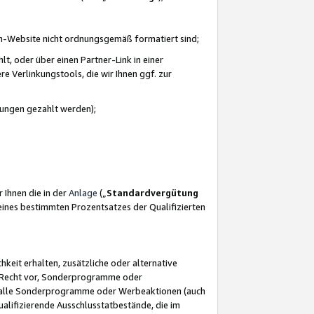
azon-Website nicht ordnungsgemäß formatiert sind;
, oder über einen Partner-Link in einer
e Verlinkungstools, die wir Ihnen ggf. zur
ütungen gezahlt werden);
 Ihnen die in der
Anlage
(„
Standardvergütung
ines bestimmten Prozentsatzes der Qualifizierten
eit erhalten, zusätzliche oder alternative
as Recht vor, Sonderprogramme oder
für alle Sonderprogramme oder Werbeaktionen (auch
lifizierende Ausschlusstatbestände, die im