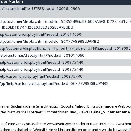
e der Marken
gp/feature.html?ie=UTF8&docId=1000642963
help/customer/display.html?nodeId=548524#GUID-602FA6E8-D724-4317-
64DE0ED1D744420E933ED292E5A7B3D3
elp/customer/display.html?nodeId=201014060
help/customer/display.html?nodeId=GCX77V9988LUPMB2
help/customer/display.html/ref=hp_left_v4_sib?ie=UTF8&nodeId=201909
help/customer/display.html/?nodeId=201014060
help/customer/display.html?nodeId=200975440
help/customer/display.html?nodeId=200975440
help/customer/display.html?nodeId=200975440
/gp/help/customer/display.html?nodeId=GCX77V9988LUPMB2
n einer Suchmaschine (einschließlich Google, Yahoo, Bing oder andere Webp
 des Netzwerkes solcher Suchmaschinen sind), (jeweils eine „
Suchmaschine
nk auf eine Amazon-Website verwiesen werden, der Nutzer über eine zwische
ischengeschalteten Website einen Link anklicken oder anderweitig bewusst a