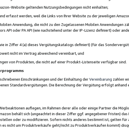
 Amazon-Website geltenden Nutzungsbedingungen nicht einhalten;
t und erfasst werden, weil die Links von Ihrer Website zu der jeweiligen Am
 Mobilen Anwendung, die nicht zu den Zugelassenen Mobilen Anwendungen zählt
s API oder PA API (wie nachstehend unter der IP-Lizenz definiert) oder ander
ie in Ziffer 4 (a) dieses Vergütungskatalogs definiert) (für das Sonderverg
weit nicht im Vertrag abweichend vereinbart, und
ngen von Produkten, die nicht auf einer Produkt-Listenseite verfügbar sind.
nerprogramms
eschriebenen Einschränkungen und der Einhaltung der
Vereinbarung
zahlen wir
ebenen Standardvergütungen. Die Berechnung der Vergütung erfolgt anhand e
beaktionen auflegen, im Rahmen derer alle oder einige Partner die Möglichk
Amazon behält sich (ungeachtet in dieser Ziffer ggf. angegebener Fristen) d
ustellen oder zu modifizieren. Sofern nichts anderes bestimmt ist, gelten 
s nicht um Produktverkäufe geht/nicht zu Produktverkäufen kommt) disqua