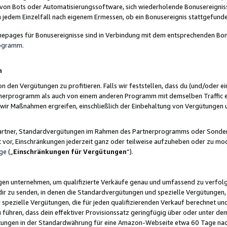
 von Bots oder Automatisierungssoftware, sich wiederholende Bonusereignisse
n jedem Einzelfall nach eigenem Ermessen, ob ein Bonusereignis stattgefund
epages für Bonusereignisse sind in Verbindung mit dem entsprechenden Bonu
rogramm
.
n
den Vergütungen zu profitieren. Falls wir feststellen, dass du (und/oder ein
erprogramm als auch von einem anderen Programm mit demselben Traffic ei
n wir Maßnahmen ergreifen, einschließlich der Einbehaltung von Vergütunge
r Partner, Standardvergütungen im Rahmen des Partnerprogramms oder Sonde
ht vor, Einschränkungen jederzeit ganz oder teilweise aufzuheben oder zu mod
ge
(„
Einschränkungen für Vergütungen
“).
ngen unternehmen, um qualifizierte Verkäufe genau und umfassend zu verfol
dir zu senden, in denen die Standardvergütungen und spezielle Vergütungen, 
pezielle Vergütungen, die für jeden qualifizierenden Verkauf berechnet un
 führen, dass dein effektiver Provisionssatz geringfügig über oder unter dem
ungen in der Standardwährung für eine Amazon-Webseite etwa 60 Tage nach