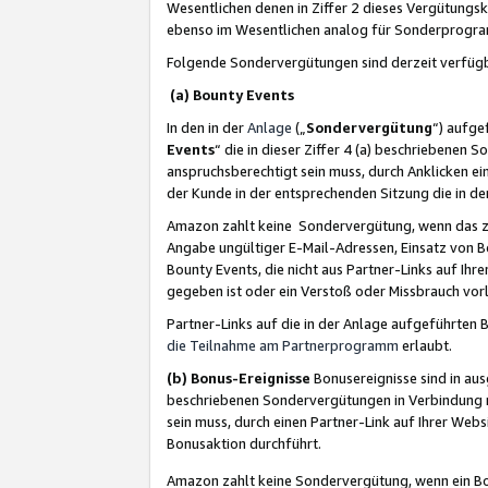
Wesentlichen denen in Ziffer 2 dieses Vergütung
ebenso im Wesentlichen analog für Sonderprogr
Folgende Sondervergütungen sind derzeit verfüg
(a) Bounty Events
In den in der
Anlage
(„
Sondervergütung
“) aufge
Events
“ die in dieser Ziffer 4 (a) beschriebenen 
anspruchsberechtigt sein muss, durch Anklicken ei
der Kunde in der entsprechenden Sitzung die in d
Amazon zahlt keine Sondervergütung, wenn das z
Angabe ungültiger E-Mail-Adressen, Einsatz von B
Bounty Events, die nicht aus Partner-Links auf Ihre
gegeben ist oder ein Verstoß oder Missbrauch vorl
Partner-Links auf die in der Anlage aufgeführte
die Teilnahme am Partnerprogramm
erlaubt.
(b) Bonus-Ereignisse
Bonusereignisse sind in au
beschriebenen Sondervergütungen in Verbindung m
sein muss, durch einen Partner-Link auf Ihrer We
Bonusaktion durchführt.
Amazon zahlt keine Sondervergütung, wenn ein Bon