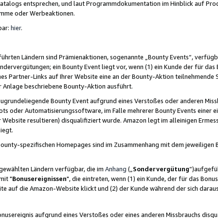
skatalogs entsprechen, und laut Programmdokumentation im Hinblick auf Pr
amme oder Werbeaktionen.
bar:
hier
.
führten Ländern sind Prämienaktionen, sogenannte „Bounty Events“, verfügb
Sondervergütungen; ein Bounty Event liegt vor, wenn (1) ein Kunde der für da
nes Partner-Links auf Ihrer Website eine an der Bounty-Aktion teilnehmende 
er Anlage beschriebene Bounty-Aktion ausführt.
ugrundeliegende Bounty Event aufgrund eines Verstoßes oder anderen Miss
ots oder Automatisierungssoftware, im Falle mehrerer Bounty Events einer e
r Website resultieren) disqualifiziert wurde. Amazon legt im alleinigen Ermess
iegt.
n Bounty-spezifischen Homepages sind im Zusammenhang mit dem jeweiligen
sgewählten Ländern verfügbar, die im
Anhang
(„
Sondervergütung
“)aufgefüh
it "
Bonusereignissen
", die eintreten, wenn (1) ein Kunde, der für das Bon
bsite auf die Amazon-Website klickt und (2) der Kunde während der sich dar
usereignis aufgrund eines Verstoßes oder eines anderen Missbrauchs disqua