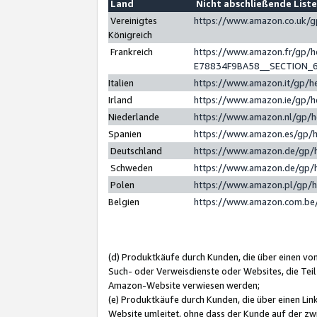
Land
Nicht abschließende List
Vereinigtes
https://www.amazon.co.uk/
Königreich
Frankreich
https://www.amazon.fr/gp/
E78834F9BA58__SECTION_
Italien
https://www.amazon.it/gp/h
Irland
https://www.amazon.ie/gp/
Niederlande
https://www.amazon.nl/gp/
Spanien
https://www.amazon.es/gp/
Deutschland
https://www.amazon.de/gp/
Schweden
https://www.amazon.de/gp/
Polen
https://www.amazon.pl/gp/
Belgien
https://www.amazon.com.be
(d) Produktkäufe durch Kunden, die über einen vo
Such- oder Verweisdienste oder Websites, die Teil
Amazon-Website verwiesen werden;
(e) Produktkäufe durch Kunden, die über einen Li
Website umleitet, ohne dass der Kunde auf der zw