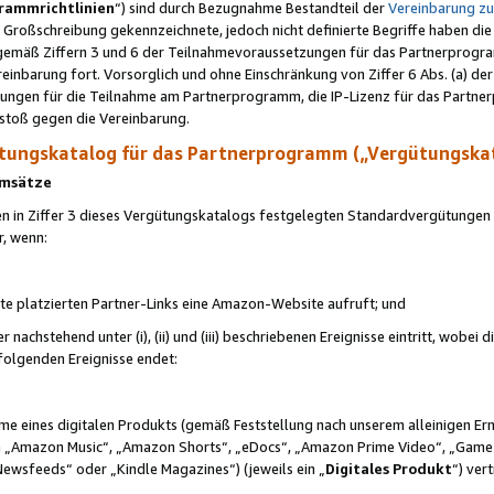
rammrichtlinien
“) sind durch Bezugnahme Bestandteil der
Vereinbarung z
Großschreibung gekennzeichnete, jedoch nicht definierte Begriffe haben die
 gemäß Ziffern 3 und 6 der Teilnahmevoraussetzungen für das Partnerprogram
nbarung fort. Vorsorglich und ohne Einschränkung von Ziffer 6 Abs. (a) der
ungen für die Teilnahme am Partnerprogramm, die IP-Lizenz für das Partner
rstoß gegen die Vereinbarung.
ungskatalog für das Partnerprogramm („Vergütungska
 Umsätze
n in Ziffer 3 dieses Vergütungskatalogs festgelegten Standardvergütungen v
r, wenn:
ite platzierten Partner-Links eine Amazon-Website aufruft; und
r nachstehend unter (i), (ii) und (iii) beschriebenen Ereignisse eintritt, wobe
 folgenden Ereignisse endet:
hme eines digitalen Produkts (gemäß Feststellung nach unserem alleinigen 
 „Amazon Music“, „Amazon Shorts“, „eDocs“, „Amazon Prime Video“, „Game
Newsfeeds“ oder „Kindle Magazines“) (jeweils ein „
Digitales Produkt
“) ver