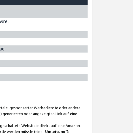
89F6-
280
ortale, gesponserter Werbedienste oder andere
“) generierten oder angezeigten Link auf eine
ngeschaltete Website indirekt auf eine Amazon-
ktiv werden müsste (eine „
Umleitung
“);