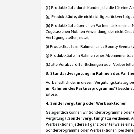
(f) Produktkäufe durch Kunden, die die für eine
(g) Produktkäufe, die nicht richtig zurückverfolg
(h) Produktkäufe über einen Partner-Link in einer
Zugelassenen Mobilen Anwendung, der nicht Creator
Verfügung stellen, nutzt;
(i) Produktkäufe im Rahmen eines Bounty Events (w
(j) Produktkäufe im Rahmen eines Abonnements, so
(k) alle Vorabveröffentlichungen oder Vorbestellu
3. Standardvergütung im Rahmen des Part
Vorbehaltlich der in diesem Vergütungskatalog b
im Rahmen des Partnerprogramms
“) beschri
Erlöse.
4. Sondervergütung oder Werbeaktionen
Gelegentlich können wir Sonderprogramme oder Wer
Vergütung („
Sondervergütung
”) zu verdienen. 
Werbeaktionen jederzeit ganz oder teilweise einz
Sonderprogramme oder Werbeaktionen, bei denen e