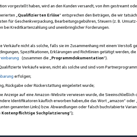
ktion vorgestellt haben, wird an den Kunden versandt, von ihm gestreamt od
erierten „
Qualifizierten Erlöse
“ entsprechen den Beträgen, die wir tatsäch
sten für Geschenkverpackung, Bearbeitungsgebühren, Steuern (z. B. Umsatz-
en bei Kreditkartenzahlung und uneinbringlicher Forderungen.
e Verkäufe nicht als solche, falls sie im Zusammenhang mit einem Verstoß 
ungen, Spezifikationen, Erklärungen und Richtlinien getätigt werden, die 
reinbarung
(zusammen die „
Programmdokumentation
“).
 Qualifizierte Verkäufe wären, nicht als solche und sind vom Partnerprogra
nbarung
erfolgen;
ung, Rückgabe oder Rückerstattung eingeleitet wurde;
ine Anzeige auf eine Amazon-Website verwiesen wurde, die Sieeinschließlich
ndere Identifikatoren käuflich erworben haben,die das Wort „amazon“ oder 
e unten genannten Links) bzw. Abwandlungen oder falsch buchstabierte Varia
e Kostenpflichtige Suchplatzierung
”);