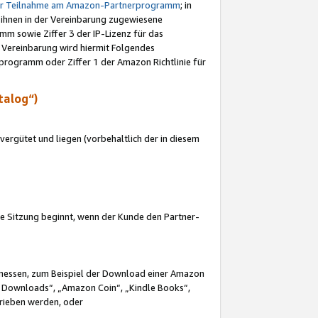
ur Teilnahme am Amazon-Partnerprogramm
; in
 ihnen in der Vereinbarung zugewiesene
m sowie Ziffer 3 der IP-Lizenz für das
 Vereinbarung wird hiermit Folgendes
programm oder Ziffer 1 der Amazon Richtlinie für
talog“)
ergütet und liegen (vorbehaltlich der in diesem
i die Sitzung beginnt, wenn der Kunde den Partner-
Ermessen, zum Beispiel der Download einer Amazon
 Downloads“, „Amazon Coin“, „Kindle Books“,
trieben werden, oder