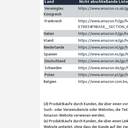
Land
Nicht abschließende List
Vereinigtes
https://www.amazon.co.uk/
Königreich
Frankreich
https://www.amazon.fr/gp/
E78834F9BA58__SECTION_
Italien
https://www.amazon.it/gp/h
Irland
https://www.amazon.ie/gp/
Niederlande
https://www.amazon.nl/gp/
Spanien
https://www.amazon.es/gp/
Deutschland
https://www.amazon.de/gp/
Schweden
https://www.amazon.de/gp/
Polen
https://www.amazon.pl/gp/
Belgien
https://www.amazon.com.be
(d) Produktkäufe durch Kunden, die über einen vo
Such- oder Verweisdienste oder Websites, die Teil
Amazon-Website verwiesen werden;
(e) Produktkäufe durch Kunden, die über einen Li
Website umleitet, ohne dass der Kunde auf der zw