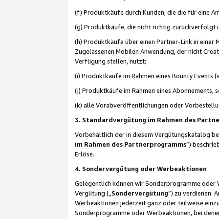
(f) Produktkäufe durch Kunden, die die für eine
(g) Produktkäufe, die nicht richtig zurückverfolg
(h) Produktkäufe über einen Partner-Link in einer
Zugelassenen Mobilen Anwendung, der nicht Creator
Verfügung stellen, nutzt;
(i) Produktkäufe im Rahmen eines Bounty Events (w
(j) Produktkäufe im Rahmen eines Abonnements, so
(k) alle Vorabveröffentlichungen oder Vorbestellu
3. Standardvergütung im Rahmen des Part
Vorbehaltlich der in diesem Vergütungskatalog b
im Rahmen des Partnerprogramms
“) beschri
Erlöse.
4. Sondervergütung oder Werbeaktionen
Gelegentlich können wir Sonderprogramme oder Wer
Vergütung („
Sondervergütung
”) zu verdienen. 
Werbeaktionen jederzeit ganz oder teilweise einz
Sonderprogramme oder Werbeaktionen, bei denen e