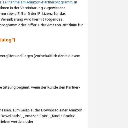
ur Teilnahme am Amazon-Partnerprogramm
; in
 ihnen in der Vereinbarung zugewiesene
m sowie Ziffer 3 der IP-Lizenz für das
 Vereinbarung wird hiermit Folgendes
programm oder Ziffer 1 der Amazon Richtlinie für
talog“)
ergütet und liegen (vorbehaltlich der in diesem
i die Sitzung beginnt, wenn der Kunde den Partner-
Ermessen, zum Beispiel der Download einer Amazon
 Downloads“, „Amazon Coin“, „Kindle Books“,
trieben werden, oder