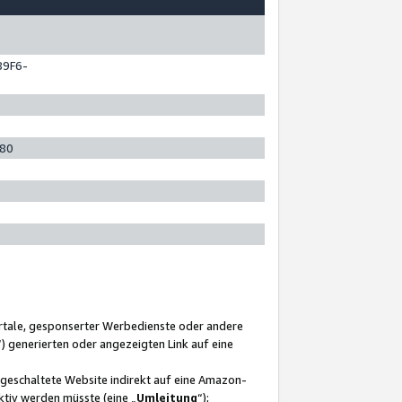
89F6-
280
ortale, gesponserter Werbedienste oder andere
“) generierten oder angezeigten Link auf eine
ngeschaltete Website indirekt auf eine Amazon-
ktiv werden müsste (eine „
Umleitung
“);