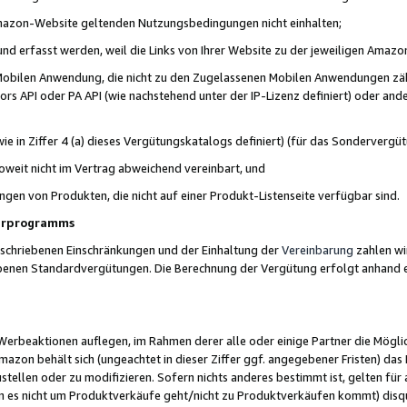
 Amazon-Website geltenden Nutzungsbedingungen nicht einhalten;
t und erfasst werden, weil die Links von Ihrer Website zu der jeweiligen Am
 Mobilen Anwendung, die nicht zu den Zugelassenen Mobilen Anwendungen zählt
s API oder PA API (wie nachstehend unter der IP-Lizenz definiert) oder ander
ie in Ziffer 4 (a) dieses Vergütungskatalogs definiert) (für das Sonderverg
weit nicht im Vertrag abweichend vereinbart, und
ngen von Produkten, die nicht auf einer Produkt-Listenseite verfügbar sind.
nerprogramms
eschriebenen Einschränkungen und der Einhaltung der
Vereinbarung
zahlen wir
ebenen Standardvergütungen. Die Berechnung der Vergütung erfolgt anhand e
beaktionen auflegen, im Rahmen derer alle oder einige Partner die Möglichk
Amazon behält sich (ungeachtet in dieser Ziffer ggf. angegebener Fristen) d
ustellen oder zu modifizieren. Sofern nichts anderes bestimmt ist, gelten 
s nicht um Produktverkäufe geht/nicht zu Produktverkäufen kommt) disqua