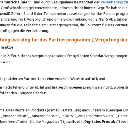
rammrichtlinien
“) sind durch Bezugnahme Bestandteil der
Vereinbarung z
Großschreibung gekennzeichnete, jedoch nicht definierte Begriffe haben die
 gemäß Ziffern 3 und 6 der Teilnahmevoraussetzungen für das Partnerprogram
nbarung fort. Vorsorglich und ohne Einschränkung von Ziffer 6 Abs. (a) der
ungen für die Teilnahme am Partnerprogramm, die IP-Lizenz für das Partner
rstoß gegen die Vereinbarung.
ungskatalog für das Partnerprogramm („Vergütungska
 Umsätze
n in Ziffer 3 dieses Vergütungskatalogs festgelegten Standardvergütungen v
r, wenn:
ite platzierten Partner-Links eine Amazon-Website aufruft; und
r nachstehend unter (i), (ii) und (iii) beschriebenen Ereignisse eintritt, wobe
 folgenden Ereignisse endet:
hme eines digitalen Produkts (gemäß Feststellung nach unserem alleinigen 
 „Amazon Music“, „Amazon Shorts“, „eDocs“, „Amazon Prime Video“, „Game
Newsfeeds“ oder „Kindle Magazines“) (jeweils ein „
Digitales Produkt
“) ver