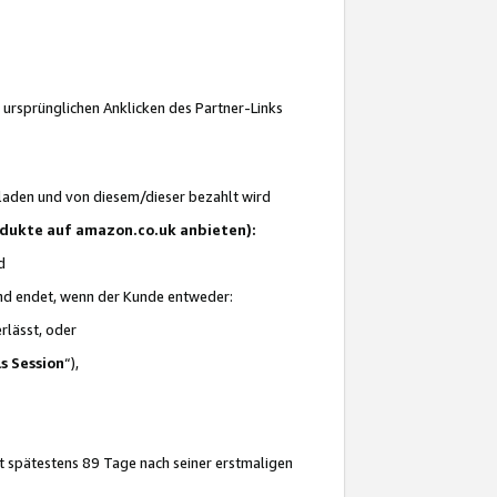
 ursprünglichen Anklicken des Partner-Links
laden und von diesem/dieser bezahlt wird
rodukte auf amazon.co.uk anbieten):
d
 und endet, wenn der Kunde entweder:
erlässt, oder
ls Session
“),
t spätestens 89 Tage nach seiner erstmaligen