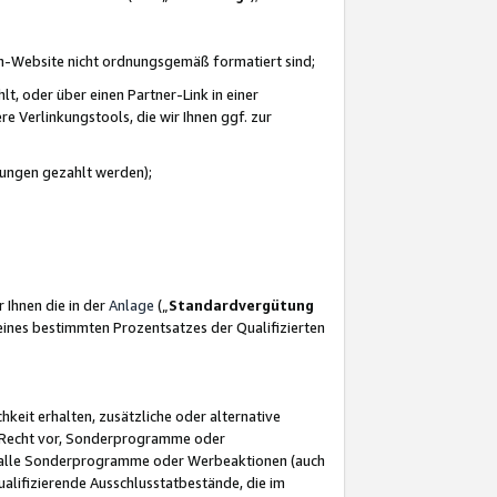
azon-Website nicht ordnungsgemäß formatiert sind;
, oder über einen Partner-Link in einer
e Verlinkungstools, die wir Ihnen ggf. zur
ütungen gezahlt werden);
 Ihnen die in der
Anlage
(„
Standardvergütung
ines bestimmten Prozentsatzes der Qualifizierten
eit erhalten, zusätzliche oder alternative
as Recht vor, Sonderprogramme oder
für alle Sonderprogramme oder Werbeaktionen (auch
lifizierende Ausschlusstatbestände, die im