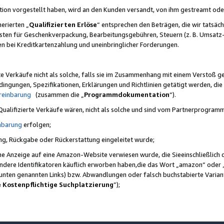
ktion vorgestellt haben, wird an den Kunden versandt, von ihm gestreamt od
erierten „
Qualifizierten Erlöse
“ entsprechen den Beträgen, die wir tatsäch
sten für Geschenkverpackung, Bearbeitungsgebühren, Steuern (z. B. Umsatz-
en bei Kreditkartenzahlung und uneinbringlicher Forderungen.
e Verkäufe nicht als solche, falls sie im Zusammenhang mit einem Verstoß 
ungen, Spezifikationen, Erklärungen und Richtlinien getätigt werden, die 
reinbarung
(zusammen die „
Programmdokumentation
“).
 Qualifizierte Verkäufe wären, nicht als solche und sind vom Partnerprogra
nbarung
erfolgen;
ung, Rückgabe oder Rückerstattung eingeleitet wurde;
ine Anzeige auf eine Amazon-Website verwiesen wurde, die Sieeinschließlich
ndere Identifikatoren käuflich erworben haben,die das Wort „amazon“ oder 
e unten genannten Links) bzw. Abwandlungen oder falsch buchstabierte Varia
e Kostenpflichtige Suchplatzierung
”);