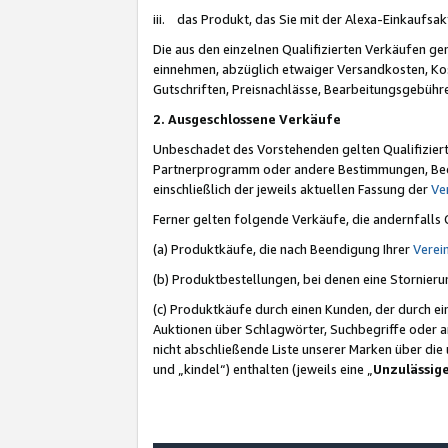
iii. das Produkt, das Sie mit der Alexa-Einkaufsa
Die aus den einzelnen Qualifizierten Verkäufen gen
einnehmen, abzüglich etwaiger Versandkosten, Ko
Gutschriften, Preisnachlässe, Bearbeitungsgebühr
2. Ausgeschlossene Verkäufe
Unbeschadet des Vorstehenden gelten Qualifiziert
Partnerprogramm oder andere Bestimmungen, Beding
einschließlich der jeweils aktuellen Fassung der
Ve
Ferner gelten folgende Verkäufe, die andernfalls
(a) Produktkäufe, die nach Beendigung Ihrer
Verei
(b) Produktbestellungen, bei denen eine Stornier
(c) Produktkäufe durch einen Kunden, der durch e
Auktionen über Schlagwörter, Suchbegriffe oder a
nicht abschließende Liste unserer Marken über di
und „kindel“) enthalten (jeweils eine „
Unzulässig