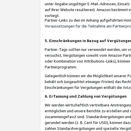
unter Angabe ungültiger E-Mail-Adressen, Einsatz
auf Ihrer Website resultieren). Amazon bestimmt i
vorliegt.
Partner-Links zu den im Anhang aufgeführten Hom
Voraussetzungen für die Teilnahme am Partnerp
5. Einschränkungen in Bezug auf Vergütunge
Partner-Tags sollten nur verwendet werden, um von 
versuchst, Vergütungen sowohl vom Amazon Partn
oder Kombination von Attributions-Links), könne
Partnerprogramm.
Gelegentlich können wir die Möglichkeit unsere
behält sich (ungeachtet etwaiger Fristen) das Rec
Einschränkungen für Vergütungen enthält die
Anla
6. Erfassung und Zahlung von Vergütungen
Wir werden wirtschaftlich vertretbare Anstrengu
ermöglichen und unsere Berichte zu erstellen und 
zusammengefasst sind. Standardvergütungen und s
gerundet werden (z. B. Cent für USD), können dazu
zahlen Standardvergütungen und spezielle Vergüt