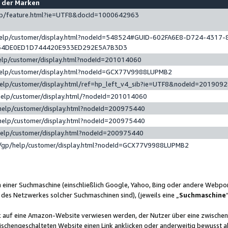
e der Marken
gp/feature.html?ie=UTF8&docId=1000642963
help/customer/display.html?nodeId=548524#GUID-602FA6E8-D724-4317-
64DE0ED1D744420E933ED292E5A7B3D3
elp/customer/display.html?nodeId=201014060
help/customer/display.html?nodeId=GCX77V9988LUPMB2
help/customer/display.html/ref=hp_left_v4_sib?ie=UTF8&nodeId=201909
help/customer/display.html/?nodeId=201014060
help/customer/display.html?nodeId=200975440
help/customer/display.html?nodeId=200975440
help/customer/display.html?nodeId=200975440
/gp/help/customer/display.html?nodeId=GCX77V9988LUPMB2
n einer Suchmaschine (einschließlich Google, Yahoo, Bing oder andere Webp
 des Netzwerkes solcher Suchmaschinen sind), (jeweils eine „
Suchmaschine
nk auf eine Amazon-Website verwiesen werden, der Nutzer über eine zwische
ischengeschalteten Website einen Link anklicken oder anderweitig bewusst a