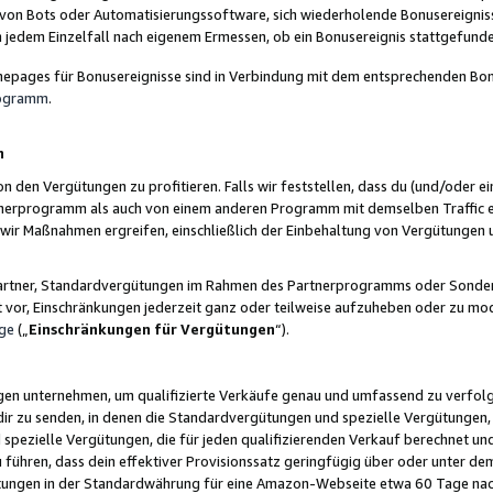
 von Bots oder Automatisierungssoftware, sich wiederholende Bonusereignisse
n jedem Einzelfall nach eigenem Ermessen, ob ein Bonusereignis stattgefund
epages für Bonusereignisse sind in Verbindung mit dem entsprechenden Bonu
rogramm
.
n
den Vergütungen zu profitieren. Falls wir feststellen, dass du (und/oder ein
erprogramm als auch von einem anderen Programm mit demselben Traffic ei
n wir Maßnahmen ergreifen, einschließlich der Einbehaltung von Vergütunge
r Partner, Standardvergütungen im Rahmen des Partnerprogramms oder Sonde
ht vor, Einschränkungen jederzeit ganz oder teilweise aufzuheben oder zu mod
ge
(„
Einschränkungen für Vergütungen
“).
ngen unternehmen, um qualifizierte Verkäufe genau und umfassend zu verfol
dir zu senden, in denen die Standardvergütungen und spezielle Vergütungen, 
pezielle Vergütungen, die für jeden qualifizierenden Verkauf berechnet un
 führen, dass dein effektiver Provisionssatz geringfügig über oder unter dem
ungen in der Standardwährung für eine Amazon-Webseite etwa 60 Tage nach