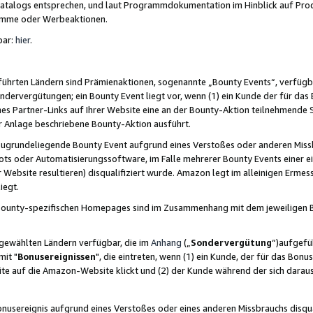
skatalogs entsprechen, und laut Programmdokumentation im Hinblick auf Pr
amme oder Werbeaktionen.
bar:
hier
.
führten Ländern sind Prämienaktionen, sogenannte „Bounty Events“, verfügb
Sondervergütungen; ein Bounty Event liegt vor, wenn (1) ein Kunde der für da
nes Partner-Links auf Ihrer Website eine an der Bounty-Aktion teilnehmende 
er Anlage beschriebene Bounty-Aktion ausführt.
ugrundeliegende Bounty Event aufgrund eines Verstoßes oder anderen Miss
ots oder Automatisierungssoftware, im Falle mehrerer Bounty Events einer e
r Website resultieren) disqualifiziert wurde. Amazon legt im alleinigen Ermess
iegt.
n Bounty-spezifischen Homepages sind im Zusammenhang mit dem jeweiligen
sgewählten Ländern verfügbar, die im
Anhang
(„
Sondervergütung
“)aufgefüh
it "
Bonusereignissen
", die eintreten, wenn (1) ein Kunde, der für das Bon
bsite auf die Amazon-Website klickt und (2) der Kunde während der sich dar
usereignis aufgrund eines Verstoßes oder eines anderen Missbrauchs disqua