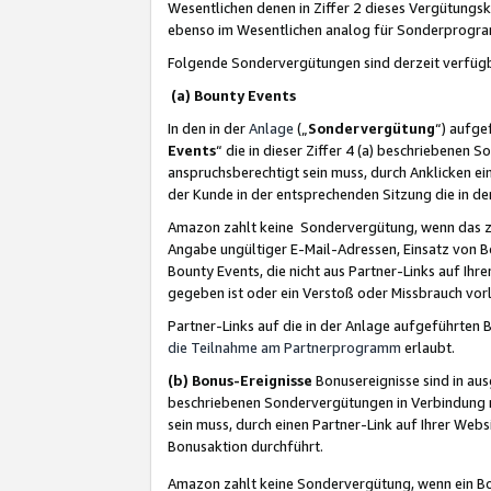
Wesentlichen denen in Ziffer 2 dieses Vergütung
ebenso im Wesentlichen analog für Sonderprogr
Folgende Sondervergütungen sind derzeit verfüg
(a) Bounty Events
In den in der
Anlage
(„
Sondervergütung
“) aufge
Events
“ die in dieser Ziffer 4 (a) beschriebenen 
anspruchsberechtigt sein muss, durch Anklicken ei
der Kunde in der entsprechenden Sitzung die in d
Amazon zahlt keine Sondervergütung, wenn das z
Angabe ungültiger E-Mail-Adressen, Einsatz von B
Bounty Events, die nicht aus Partner-Links auf Ihre
gegeben ist oder ein Verstoß oder Missbrauch vorl
Partner-Links auf die in der Anlage aufgeführte
die Teilnahme am Partnerprogramm
erlaubt.
(b) Bonus-Ereignisse
Bonusereignisse sind in au
beschriebenen Sondervergütungen in Verbindung m
sein muss, durch einen Partner-Link auf Ihrer We
Bonusaktion durchführt.
Amazon zahlt keine Sondervergütung, wenn ein Bon