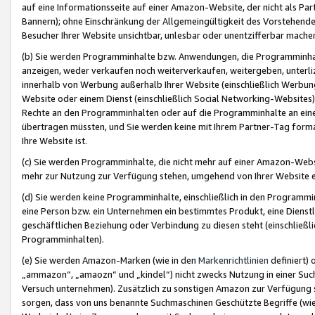
auf eine Informationsseite auf einer Amazon-Website, der nicht als Part
Bannern); ohne Einschränkung der Allgemeingültigkeit des Vorstehende
Besucher Ihrer Website unsichtbar, unlesbar oder unentzifferbar mache
(b) Sie werden Programminhalte bzw. Anwendungen, die Programminhalt
anzeigen, weder verkaufen noch weiterverkaufen, weitergeben, unterli
innerhalb von Werbung außerhalb Ihrer Website (einschließlich Werbun
Website oder einem Dienst (einschließlich Social Networking-Website
Rechte an den Programminhalten oder auf die Programminhalte an eine a
übertragen müssten, und Sie werden keine mit Ihrem Partner-Tag formati
Ihre Website ist.
(c) Sie werden Programminhalte, die nicht mehr auf einer Amazon-Websit
mehr zur Nutzung zur Verfügung stehen, umgehend von Ihrer Website e
(d) Sie werden keine Programminhalte, einschließlich in den Programmin
eine Person bzw. ein Unternehmen ein bestimmtes Produkt, eine Dienstle
geschäftlichen Beziehung oder Verbindung zu diesen steht (einschließli
Programminhalten).
(e) Sie werden Amazon-Marken (wie in den
Markenrichtlinien
definiert) 
„ammazon“, „amaozn“ und „kindel“) nicht zwecks Nutzung in einer Suc
Versuch unternehmen). Zusätzlich zu sonstigen Amazon zur Verfügung 
sorgen, dass von uns benannte Suchmaschinen Geschützte Begriffe (wie 