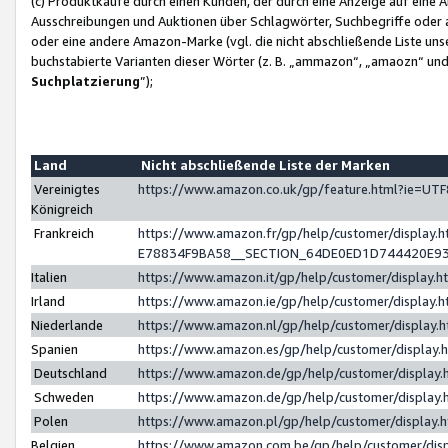
(c) Produktkäufe durch einen Kunden, der durch eine Anzeige auf eine 
Ausschreibungen und Auktionen über Schlagwörter, Suchbegriffe oder 
oder eine andere Amazon-Marke (vgl. die nicht abschließende Liste un
buchstabierte Varianten dieser Wörter (z. B. „ammazon“, „amaozn“ und „
Suchplatzierung
”);
Land
Nicht abschließende Liste der Marken
Vereinigtes
https://www.amazon.co.uk/gp/feature.html?ie=U
Königreich
Frankreich
https://www.amazon.fr/gp/help/customer/displa
E78834F9BA58__SECTION_64DE0ED1D744420E9
Italien
https://www.amazon.it/gp/help/customer/display
Irland
https://www.amazon.ie/gp/help/customer/displa
Niederlande
https://www.amazon.nl/gp/help/customer/display
Spanien
https://www.amazon.es/gp/help/customer/display
Deutschland
https://www.amazon.de/gp/help/customer/displa
Schweden
https://www.amazon.de/gp/help/customer/displa
Polen
https://www.amazon.pl/gp/help/customer/display
Belgien
https://www.amazon.com.be/gp/help/customer/d