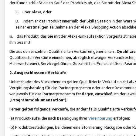
der Kunde schließt einen Kauf des Produkts ab, das Sie mit der Alexa 
C. über Alexa, oder
D. indem er das Produkt innerhalb der Skills Session in den Waren
seiner erstmaligen Teilnahme an der Alexa Shopping Action abschlie
iii. das Produkt, das Sie mit der Alexa-Einkaufsaktion vorgestellt ha
ihm bezahlt.
Die aus den einzelnen Qualifizierten Verkäufen generierten „
Qualifizi
Qualifizierten Verkäufe einnehmen, abzüglich etwaiger Versandkosten
Mehrwertsteuer), Servicegebühren, Gutschriften, Preisnachlässe, Bear
2. Ausgeschlossene Verkäufe
Unbeschadet des Vorstehenden gelten Qualifizierte Verkäufe nicht als
Vergütungskatalog für das Partnerprogramm oder andere Bestimmungen,
wir jeweils für das Partnerprogramm festlegen, einschließlich der jewe
„
Programmdokumentation
“).
Ferner gelten folgende Verkäufe, die andernfalls Qualifizierte Verkä
(a) Produktkäufe, die nach Beendigung Ihrer
Vereinbarung
erfolgen;
(b) Produktbestellungen, bei denen eine Stornierung, Rückgabe oder R