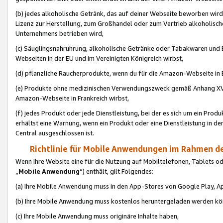
(b) jedes alkoholische Getränk, das auf deiner Webseite beworben wird
Lizenz zur Herstellung, zum Großhandel oder zum Vertrieb alkoholisch
Unternehmens betrieben wird,
(c) Säuglingsnahruhrung, alkoholische Getränke oder Tabakwaren und E
Webseiten in der EU und im Vereinigten Königreich wirbst,
(d) pflanzliche Raucherprodukte, wenn du für die Amazon-Webseite in B
(e) Produkte ohne medizinischen Verwendungszweck gemäß Anhang XVI 
Amazon-Webseite in Frankreich wirbst,
(f) jedes Produkt oder jede Dienstleistung, bei der es sich um ein Prod
erhältst eine Warnung, wenn ein Produkt oder eine Dienstleistung in de
Central ausgeschlossen ist.
Richtlinie für Mobile Anwendungen im Rahmen de
Wenn Ihre Website eine für die Nutzung auf Mobiltelefonen, Tablets 
„
Mobile Anwendung
“) enthält, gilt Folgendes:
(a) Ihre Mobile Anwendung muss in den App-Stores von Google Play, A
(b) Ihre Mobile Anwendung muss kostenlos heruntergeladen werden könn
(c) Ihre Mobile Anwendung muss originäre Inhalte haben,