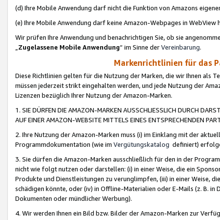
(d) Ihre Mobile Anwendung darf nicht die Funktion von Amazons eige
(e) Ihre Mobile Anwendung darf keine Amazon-Webpages in WebView 
Wir prüfen Ihre Anwendung und benachrichtigen Sie, ob sie angenomm
„
Zugelassene Mobile Anwendung
“ im Sinne der
Vereinbarung
.
Markenrichtlinien für das 
Diese Richtlinien gelten für die Nutzung der Marken, die wir Ihnen als 
müssen jederzeit strikt eingehalten werden, und jede Nutzung der Ama
Lizenzen bezüglich Ihrer Nutzung der Amazon-Marken.
1. SIE DÜRFEN DIE AMAZON-MARKEN AUSSCHLIESSLICH DURCH DARS
AUF EINER AMAZON-WEBSITE MITTELS EINES ENTSPRECHENDEN PART
2. Ihre Nutzung der Amazon-Marken muss (i) im Einklang mit der aktuells
Programmdokumentation (wie im
Vergütungskatalog
definiert) erfolg
3. Sie dürfen die Amazon-Marken ausschließlich für den in der Progr
nicht wie folgt nutzen oder darstellen: (i) in einer Weise, die ein Spo
Produkte und Dienstleistungen zu verunglimpfen, (iii) in einer Weise
schädigen könnte, oder (iv) in Offline-Materialien oder E-Mails (z. B.
Dokumenten oder mündlicher Werbung).
4. Wir werden Ihnen ein Bild bzw. Bilder der Amazon-Marken zur Verfüg