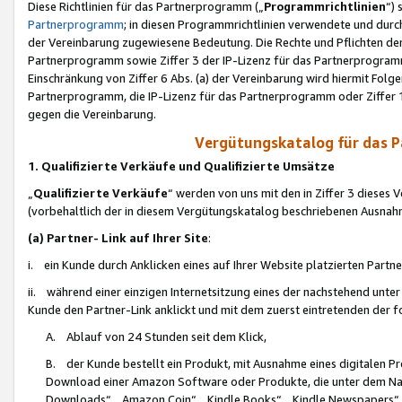
Diese Richtlinien für das Partnerprogramm („
Programmrichtlinien
“)
Partnerprogramm
; in diesen Programmrichtlinien verwendete und durch
der Vereinbarung zugewiesene Bedeutung. Die Rechte und Pflichten de
Partnerprogramm sowie Ziffer 3 der IP-Lizenz für das Partnerprogram
Einschränkung von Ziffer 6 Abs. (a) der Vereinbarung wird hiermit Fol
Partnerprogramm, die IP-Lizenz für das Partnerprogramm oder Ziffer 1
gegen die Vereinbarung.
Vergütungskatalog für das 
1. Qualifizierte Verkäufe und Qualifizierte Umsätze
„
Qualifizierte Verkäufe
“ werden von uns mit den in Ziffer 3 diese
(vorbehaltlich der in diesem Vergütungskatalog beschriebenen Ausnah
(a) Partner- Link auf Ihrer Site
:
i. ein Kunde durch Anklicken eines auf Ihrer Website platzierten Part
ii. während einer einzigen Internetsitzung eines der nachstehend unter (i)
Kunde den Partner-Link anklickt und mit dem zuerst eintretenden der f
A. Ablauf von 24 Stunden seit dem Klick,
B. der Kunde bestellt ein Produkt, mit Ausnahme eines digitalen P
Download einer Amazon Software oder Produkte, die unter dem N
Downloads“, „Amazon Coin“, „Kindle Books“, „Kindle Newspapers“, „