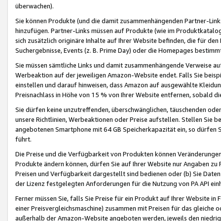
überwachen).
Sie können Produkte (und die damit zusammenhängenden Partner-Links)
hinzufügen. Partner-Links müssen auf Produkte (wie im Produktkatalog de
sich zusätzlich originäre Inhalte auf Ihrer Website befinden, die für 
Suchergebnisse, Events (z. B. Prime Day) oder die Homepages bestimmte
Sie müssen sämtliche Links und damit zusammenhängende Verweise auf z
Werbeaktion auf der jeweiligen Amazon-Website endet. Falls Sie beisp
einstellen und darauf hinweisen, dass Amazon auf ausgewählte Kleidun
Preisnachlass in Höhe von 15 % von Ihrer Website entfernen, sobald di
Sie dürfen keine unzutreffenden, überschwänglichen, täuschenden od
unsere Richtlinien, Werbeaktionen oder Preise aufstellen. Stellen Sie 
angebotenen Smartphone mit 64 GB Speicherkapazität ein, so dürfen S
führt.
Die Preise und die Verfügbarkeit von Produkten können Veränderungen 
Produkte ändern können, dürfen Sie auf Ihrer Website nur Angaben zu P
Preisen und Verfügbarkeit dargestellt sind bedienen oder (b) Sie Daten
der Lizenz festgelegten Anforderungen für die Nutzung von PA API einh
Ferner müssen Sie, falls Sie Preise für ein Produkt auf Ihrer Website in 
einer Preisvergleichsmaschine) zusammen mit Preisen für das gleiche o
außerhalb der Amazon-Website angeboten werden, jeweils den niedrigst