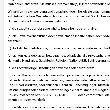
Materialien enthalten. Sie müssen Ihre Website(s) in Ihrer Anwendung ide
Wir prüfen Ihre Anwendung und benachrichtigen Sie, ob sie angenommen
auf Aufnahme Ihrer Website in das Partnerprogramm und Sie dürfen kei
Ungeeignet sind unter anderem Websites:
(a) die sexuelle oder obszöne Inhalte bewerben oder enthalten;
(b) die Gewalt verherrlichen oder gewalttätige Inhalte haben oder pot
anstiften,;
(c) die falsche, irreführende, diffamierende oder verleumderische Inha
(d) die von Hass geprägte, belästigende, schädliche, die Privatsphäre v
Herkunft, Hautfarbe, Geschlecht, Religion, Nationalität, Behinderung, 
(e) die rechtswidrige Handlungen bewerben oder ausführen;
(f) sich an Kinder richten oder wissentlich personenbezogene Daten vo
geltenden Gesetzen definiert) erheben, verwenden oder offenlegen, Vo
Regeln, Vorschriften, Anordnungen, Lizenzen, Genehmigungen, Richtlini
Entscheidungen oder andere Anforderungen einer zuständigen Regierung
Privacy Protection Act (15 U.S.C. §§ 6501-6506) oder Vorschriften, di
Internet erlassen wurden);
(g) die Marken von Amazon oder unseren verbundenen Unternehmen b