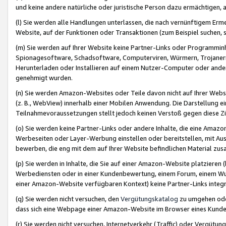
und keine andere natürliche oder juristische Person dazu ermächtigen, a
(l) Sie werden alle Handlungen unterlassen, die nach vernünftigem Erme
Website, auf der Funktionen oder Transaktionen (zum Beispiel suchen, s
(m) Sie werden auf Ihrer Website keine Partner-Links oder Programmin
Spionagesoftware, Schadsoftware, Computerviren, Würmern, Trojaner
Herunterladen oder Installieren auf einem Nutzer-Computer oder ande
genehmigt wurden.
(n) Sie werden Amazon-Websites oder Teile davon nicht auf Ihrer Websi
(z. B., WebView) innerhalb einer Mobilen Anwendung. Die Darstellung ein
Teilnahmevoraussetzungen stellt jedoch keinen Verstoß gegen diese Zif
(o) Sie werden keine Partner-Links oder andere Inhalte, die eine Am
Werbeseiten oder Layer-Werbung einstellen oder bereitstellen, mit Au
bewerben, die eng mit dem auf Ihrer Website befindlichen Material z
(p) Sie werden in Inhalte, die Sie auf einer Amazon-Website platzier
Werbediensten oder in einer Kundenbewertung, einem Forum, einem Wun
einer Amazon-Website verfügbaren Kontext) keine Partner-Links integr
(q) Sie werden nicht versuchen, den
Vergütungskatalog
zu umgehen oder
dass sich eine Webpage einer Amazon-Website im Browser eines Kunden 
(r) Sie werden nicht versuchen, Internetverkehr (Traffic) oder Vergü