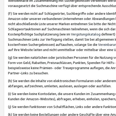
Werbeinhalte im Zusammenhang mit Suchergebnissen verwendet werden,
vorausgesetzt die Suchmaschine verfügt über entsprechende Ausschlu
(f) Sie werden nicht auf Schlagwörter, Suchbegriffe oder andere Ident
Amazon oder unseren verbundenen Unternehmen oder Abwandlungen bzw
nicht abschließende Liste unserer Marken entnehmen Sie bitte der Nich
Schlagwortauktionen auf Suchmaschinen teilnehmen, wenn die sich da
Kostenpflichtige Suchplatzierung (wie im
Vergütungskatalog
definiert
Suchmaschinen Links zur Verfügung stellen, damit Sie bei allgemeinen I
kostenfreien Suchergebnissen) auftauchen, solange Sie die
Vereinbaru
auf Ihre Website leiten und nicht unmittelbar oder mittelbar über eine
(g) Sie werden natürlichen oder juristischen Personen für die Nutzung 
Form von Geld, Rabatten, Preisnachlässen, Punkten, Spenden für Hilfs
beispielsweise keine Prämien- oder Treueprogramme auflegen, die Anrei
Partner-Links zu besuchen.
(h) Sie werden die Inhalte von elektronischen Formularen oder anderem M
abfangen, aufzeichnen, umleiten, auslesen, auslegen oder ausfüllen.
(i) Sie werden keine Kontodaten, die unsere Kunden im Zusammenhang 
Kunden der Amazon-Websites), abfragen, erheben, einholen, speichern,
(j) Sie werden Funktionen von Schaltflächen, Links oder andere Funkti
(k) Sie werden keine Bestellungen oder andere Geschäfte über eine Ama