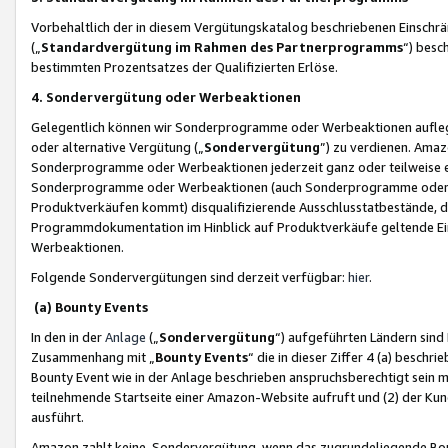
Vorbehaltlich der in diesem Vergütungskatalog beschriebenen Einschr
(„
Standardvergütung im Rahmen des Partnerprogramms
“) besc
bestimmten Prozentsatzes der Qualifizierten Erlöse.
4. Sondervergütung oder Werbeaktionen
Gelegentlich können wir Sonderprogramme oder Werbeaktionen auflegen,
oder alternative Vergütung („
Sondervergütung
”) zu verdienen. Amazo
Sonderprogramme oder Werbeaktionen jederzeit ganz oder teilweise einz
Sonderprogramme oder Werbeaktionen (auch Sonderprogramme oder We
Produktverkäufen kommt) disqualifizierende Ausschlusstatbestände, di
Programmdokumentation im Hinblick auf Produktverkäufe geltende E
Werbeaktionen.
Folgende Sondervergütungen sind derzeit verfügbar:
hier
.
(a) Bounty Events
In den in der
Anlage
(„
Sondervergütung
“) aufgeführten Ländern sind
Zusammenhang mit „
Bounty Events
“ die in dieser Ziffer 4 (a) besch
Bounty Event wie in der Anlage beschrieben anspruchsberechtigt sein mu
teilnehmende Startseite einer Amazon-Website aufruft und (2) der Kun
ausführt.
Amazon zahlt keine Sondervergütung, wenn das zugrundeliegende Boun