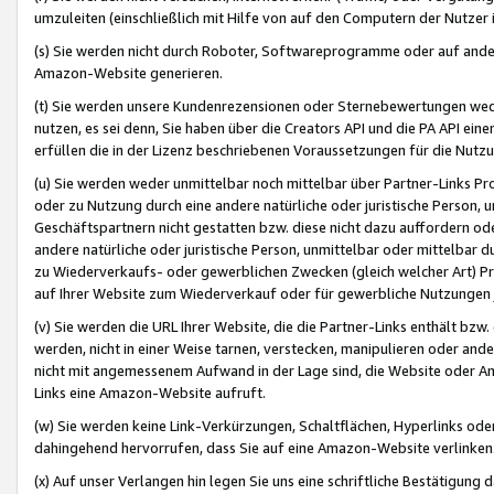
umzuleiten (einschließlich mit Hilfe von auf den Computern der Nutzer i
(s) Sie werden nicht durch Roboter, Softwareprogramme oder auf andere
Amazon-Website generieren.
(t) Sie werden unsere Kundenrezensionen oder Sternebewertungen wed
nutzen, es sei denn, Sie haben über die Creators API und die PA API e
erfüllen die in der Lizenz beschriebenen Voraussetzungen für die Nutzu
(u) Sie werden weder unmittelbar noch mittelbar über Partner-Links P
oder zu Nutzung durch eine andere natürliche oder juristische Person,
Geschäftspartnern nicht gestatten bzw. diese nicht dazu auffordern od
andere natürliche oder juristische Person, unmittelbar oder mittelbar
zu Wiederverkaufs- oder gewerblichen Zwecken (gleich welcher Art) 
auf Ihrer Website zum Wiederverkauf oder für gewerbliche Nutzungen 
(v) Sie werden die URL Ihrer Website, die die Partner-Links enthält b
werden, nicht in einer Weise tarnen, verstecken, manipulieren oder and
nicht mit angemessenem Aufwand in der Lage sind, die Website oder A
Links eine Amazon-Website aufruft.
(w) Sie werden keine Link-Verkürzungen, Schaltflächen, Hyperlinks ode
dahingehend hervorrufen, dass Sie auf eine Amazon-Website verlinken
(x) Auf unser Verlangen hin legen Sie uns eine schriftliche Bestätigung