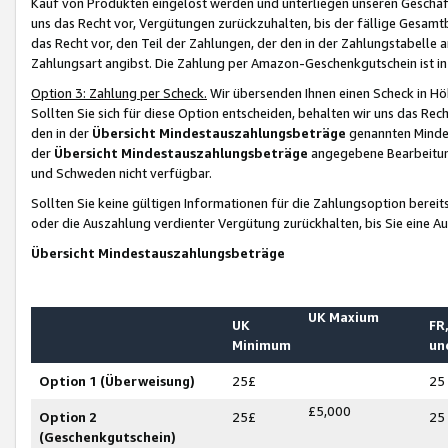
Kauf von Produkten eingelöst werden und unterliegen unseren Geschäf
uns das Recht vor, Vergütungen zurückzuhalten, bis der fällige Gesamt
das Recht vor, den Teil der Zahlungen, der den in der Zahlungstabelle 
Zahlungsart angibst. Die Zahlung per Amazon-Geschenkgutschein ist in
Option 3: Zahlung per Scheck.
Wir übersenden Ihnen einen Scheck in Höh
Sollten Sie sich für diese Option entscheiden, behalten wir uns das Rec
den in der
Übersicht Mindestauszahlungsbeträge
genannten Mindest
der
Übersicht Mindestauszahlungsbeträge
angegebene Bearbeitung
und Schweden nicht verfügbar.
Sollten Sie keine gültigen Informationen für die Zahlungsoption bereit
oder die Auszahlung verdienter Vergütung zurückhalten, bis Sie eine A
Übersicht Mindestauszahlungsbeträge
UK Maxium
UK
FR,
Minimum
un
Option 1 (Überweisung)
25£
25
£5,000
Option 2
25£
25
(Geschenkgutschein)