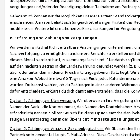
(beispielsweise durch Manipulation oder Kombination von Attributions-
Vergütungen und/oder der Beendigung deiner Teilnahme am Partnerp
Gelegentlich können wir die Möglichkeit unserer Partner, Standardv
einschränken. Amazon behält sich (ungeachtet etwaiger Fristen) das Re
modifizieren. Weitere Informationen zu Einschränkungen für Vergütung
6. Erfassung und Zahlung von Vergütungen
Wir werden wirtschaftlich vertretbare Anstrengungen unternehmen, um 
Nachverfolgung zu ermöglichen und unsere Berichte zu erstellen und di
diesem Monat verdient hast, zusammengefasst sind. Standardvergütung
auf den nächsten Betrag in der Landeswährung gerundet werden (z. B. C
über oder unter dem in deiner Preiskarte angegebenen Satz liegt. Wir
eine Amazon-Webseite etwa 60 Tage nach Ende jedes Kalendermonats, i
wurden. Du kannst wählen, ob du Zahlungen in einer anderen Währung
dafür entscheidest, erklärst du dich damit einverstanden, dass die K
Option 1: Zahlung per Überweisung.
Wir überweisen Ihre Vergütung dir
Namen der Bank, die Kontonummer, den Namen des Kontoinhabers bzw. a
erforderlich) nennen. Sollten Sie sich für diese Option entscheiden, be
fällige Gesamtbetrag den in der
Übersicht Mindestauszahlungsbet
Option 2: Zahlung per Amazon-Geschenkgutschein.
Wir übersenden Ihne
Partnerkonto genannte Haupt-E-Mail-Adresse. Diese Geschenkgutschei