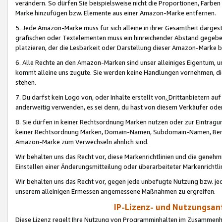
verändern. So dürfen Sie beispielsweise nicht die Proportionen, Farb
Marke hinzufügen bzw. Elemente aus einer Amazon-Marke entfernen.
5. Jede Amazon-Marke muss für sich alleine in ihrer Gesamtheit darge
grafischen oder Textelementen muss ein hinreichender Abstand gegebe
platzieren, der die Lesbarkeit oder Darstellung dieser Amazon-Marke b
6. Alle Rechte an den Amazon-Marken sind unser alleiniges Eigentum, 
kommt alleine uns zugute. Sie werden keine Handlungen vornehmen, 
stehen.
7. Du darfst kein Logo von, oder Inhalte erstellt von,
Drittanbietern au
anderweitig verwenden, es sei denn, du hast von diesem Verkäufer oder
8. Sie dürfen in keiner Rechtsordnung Marken nutzen oder zur Eintragu
keiner Rechtsordnung Marken, Domain-Namen, Subdomain-Namen, Benu
Amazon-Marke zum Verwechseln ähnlich sind.
Wir behalten uns das Recht vor, diese Markenrichtlinien und die gene
Einstellen einer Änderungsmitteilung oder überarbeiteter Markenricht
Wir behalten uns das Recht vor, gegen jede unbefugte Nutzung bzw. jede 
unserem alleinigen Ermessen angemessene Maßnahmen zu ergreifen.
IP-Lizenz- und Nutzungsan
Diese Lizenz regelt Ihre Nutzung von Programminhalten im Zusammen