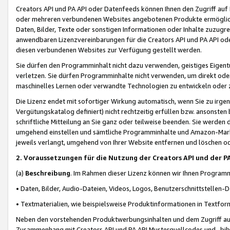
Creators API und PA API oder Datenfeeds können Ihnen den Zugriff auf D
oder mehreren verbundenen Websites angebotenen Produkte ermögliche
Daten, Bilder, Texte oder sonstigen Informationen oder Inhalte zuzugre
anwendbaren Lizenzvereinbarungen für die Creators API und PA API od
diesen verbundenen Websites zur Verfügung gestellt werden.
Sie dürfen den Programminhalt nicht dazu verwenden, geistiges Eigent
verletzen. Sie dürfen Programminhalte nicht verwenden, um direkt ode
maschinelles Lernen oder verwandte Technologien zu entwickeln oder zu
Die Lizenz endet mit sofortiger Wirkung automatisch, wenn Sie zu irg
Vergütungskatalog definiert) nicht rechtzeitig erfüllen bzw. ansonsten
schriftliche Mitteilung an Sie ganz oder teilweise beenden. Sie werden
umgehend einstellen und sämtliche Programminhalte und Amazon-Marke
jeweils verlangt, umgehend von Ihrer Website entfernen und löschen od
2. Voraussetzungen für die Nutzung der Creators API und der P
(a)
Beschreibung
. Im Rahmen dieser Lizenz können wir Ihnen Programmi
• Daten, Bilder, Audio-Dateien, Videos, Logos, Benutzerschnittstellen-
• Textmaterialien, wie beispielsweise Produktinformationen in Textfor
Neben den vorstehenden Produktwerbungsinhalten und dem Zugriff auf 
Zusammenhang mit Creators API und PA API Musterquellcodes und -bibli