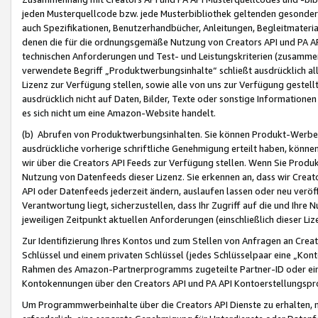
jeden Musterquellcode bzw. jede Musterbibliothek geltenden gesonder
auch Spezifikationen, Benutzerhandbücher, Anleitungen, Begleitmaterial
denen die für die ordnungsgemäße Nutzung von Creators API und PA A
technischen Anforderungen und Test- und Leistungskriterien (zusammen
verwendete Begriff „Produktwerbungsinhalte“ schließt ausdrücklich al
Lizenz zur Verfügung stellen, sowie alle von uns zur Verfügung gestel
ausdrücklich nicht auf Daten, Bilder, Texte oder sonstige Informatione
es sich nicht um eine Amazon-Website handelt.
(b) Abrufen von Produktwerbungsinhalten. Sie können Produkt-Werbein
ausdrückliche vorherige schriftliche Genehmigung erteilt haben, könn
wir über die Creators API Feeds zur Verfügung stellen. Wenn Sie Produk
Nutzung von Datenfeeds dieser Lizenz. Sie erkennen an, dass wir Creat
API oder Datenfeeds jederzeit ändern, auslaufen lassen oder neu veröffe
Verantwortung liegt, sicherzustellen, dass Ihr Zugriff auf die und Ihr
jeweiligen Zeitpunkt aktuellen Anforderungen (einschließlich dieser Liz
Zur Identifizierung Ihres Kontos und zum Stellen von Anfragen an Crea
Schlüssel und einem privaten Schlüssel (jedes Schlüsselpaar eine „Kon
Rahmen des Amazon-Partnerprogramms zugeteilte Partner-ID oder ein
Kontokennungen über den Creators API und PA API Kontoerstellungspro
Um Programmwerbeinhalte über die Creators API Dienste zu erhalten, m