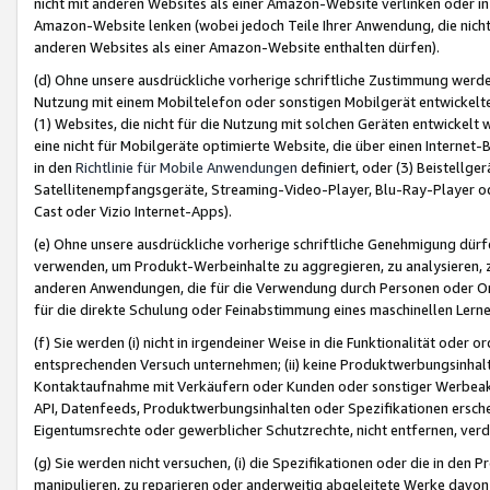
nicht mit anderen Websites als einer Amazon-Website verlinken oder i
Amazon-Website lenken (wobei jedoch Teile Ihrer Anwendung, die nich
anderen Websites als einer Amazon-Website enthalten dürfen).
(d) Ohne unsere ausdrückliche vorherige schriftliche Zustimmung werd
Nutzung mit einem Mobiltelefon oder sonstigen Mobilgerät entwickelt
(1) Websites, die nicht für die Nutzung mit solchen Geräten entwickelt
eine nicht für Mobilgeräte optimierte Website, die über einen Interne
in den
Richtlinie für Mobile Anwendungen
definiert, oder (3) Beistellge
Satellitenempfangsgeräte, Streaming-Video-Player, Blu-Ray-Player ode
Cast oder Vizio Internet-Apps).
(e) Ohne unsere ausdrückliche vorherige schriftliche Genehmigung dürfe
verwenden, um Produkt-Werbeinhalte zu aggregieren, zu analysieren, 
anderen Anwendungen, die für die Verwendung durch Personen oder Or
für die direkte Schulung oder Feinabstimmung eines maschinellen Lern
(f) Sie werden (i) nicht in irgendeiner Weise in die Funktionalität ode
entsprechenden Versuch unternehmen; (ii) keine Produktwerbungsinha
Kontaktaufnahme mit Verkäufern oder Kunden oder sonstiger Werbeaktiv
API, Datenfeeds, Produktwerbungsinhalten oder Spezifikationen erschei
Eigentumsrechte oder gewerblicher Schutzrechte, nicht entfernen, verd
(g) Sie werden nicht versuchen, (i) die Spezifikationen oder die in de
manipulieren, zu reparieren oder anderweitig abgeleitete Werke davon z