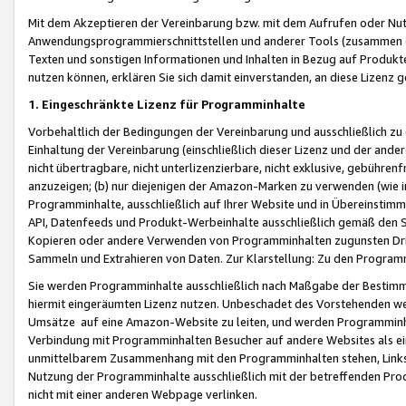
Mit dem Akzeptieren der Vereinbarung bzw. mit dem Aufrufen oder Nutz
Anwendungsprogrammierschnittstellen und anderer Tools (zusammen die
Texten und sonstigen Informationen und Inhalten in Bezug auf Produkte
nutzen können, erklären Sie sich damit einverstanden, an diese Lizenz 
1. Eingeschränkte Lizenz für Programminhalte
Vorbehaltlich der Bedingungen der Vereinbarung und ausschließlich z
Einhaltung der Vereinbarung (einschließlich dieser Lizenz und der ande
nicht übertragbare, nicht unterlizenzierbare, nicht exklusive, gebühren
anzuzeigen; (b) nur diejenigen der Amazon-Marken zu verwenden (wie in 
Programminhalte, ausschließlich auf Ihrer Website und in Übereinstimmu
API, Datenfeeds und Produkt-Werbeinhalte ausschließlich gemäß den Spe
Kopieren oder andere Verwenden von Programminhalten zugunsten Dri
Sammeln und Extrahieren von Daten. Zur Klarstellung: Zu den Program
Sie werden Programminhalte ausschließlich nach Maßgabe der Besti
hiermit eingeräumten Lizenz nutzen. Unbeschadet des Vorstehenden we
Umsätze auf eine Amazon-Website zu leiten, und werden Programminhal
Verbindung mit Programminhalten Besucher auf andere Websites als ein
unmittelbarem Zusammenhang mit den Programminhalten stehen, Links z
Nutzung der Programminhalte ausschließlich mit der betreffenden Pr
nicht mit einer anderen Webpage verlinken.