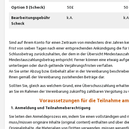
Option 3 (Scheck)
50£
50
Bearbeitungsgebühr
k.A.
k.A
Scheck
Sind auf Ihrem Konto für einen Zeitraum von mindestens drei Jahren kein
Frist von sieben Tagen nach einer entsprechenden Ankündigung die für
Schlussbetrag zurückzuhalten, der dem in der Übersicht Mindestausz
Mindestauszahlungsbetrag entspricht. Ferner können eine etwaig aufg
unterliegen oder durch geltende Verjährungsfristen verfallen.
An Sie unter Abzug bzw. Einbehalt aller in der Vereinbarung beschrieb
Ihnen gemäß der Vereinbarung zustehenden Beträge dar.
Sollten Sie, gleich aus welchem Grund, eine Überschusszahlung erhalte
an Sie im Rahmen der Vereinbarung zukünftig zahlbaren Vergütung zu 
Voraussetzungen für die Teilnahme a
1. Anmeldung und Teilnahmeberechtigung
Sie leiten den Anmeldeprozess ein, indem Sie einen vollständigen und 
muss/müssen originäre Inhalte (original content) enthalten und über d
Originalinhalte, die Materialien von Dritten verwenden, müssen wese