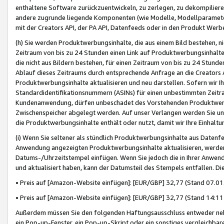
enthaltene Software zurückzuentwickeln, zu zerlegen, zu dekompilier
andere zugrunde liegende Komponenten (wie Modelle, Modellparameter
mit der Creators API, der PA API, Datenfeeds oder in den Produkt Werb
(h) Sie werden Produktwerbungsinhalte, die aus einem Bild bestehen, ni
Zeitraum von bis zu 24 Stunden einen Link auf Produktwerbungsinhalte
die nicht aus Bildern bestehen, für einen Zeitraum von bis zu 24 Stund
Ablauf dieses Zeitraums durch entsprechende Anfrage an die Creators 
Produktwerbungsinhalte aktualisieren und neu darstellen. Sofern wir Ih
Standardidentifikationsnummern (ASINs) für einen unbestimmten Zeitra
Kundenanwendung, dürfen unbeschadet des Vorstehenden Produktwerbu
Zwischenspeicher abgelegt werden. Auf unser Verlangen werden Sie un
die Produktwerbungsinhalte enthält oder nutzt, damit wir Ihre Einhalt
(i) Wenn Sie seltener als stündlich Produktwerbungsinhalte aus Datenfe
Anwendung angezeigten Produktwerbungsinhalte aktualisieren, werden 
Datums-/Uhrzeitstempel einfügen. Wenn Sie jedoch die in Ihrer Anwe
und aktualisiert haben, kann der Datumsteil des Stempels entfallen. Dies
• Preis auf [Amazon-Website einfügen]: [EUR/GBP] 32,77 (Stand 07.01.
• Preis auf [Amazon-Website einfügen]: [EUR/GBP] 32,77 (Stand 14:11 
Außerdem müssen Sie den folgenden Haftungsausschluss entweder neb
ein Pop-up-Fenster, ein Pop-up-Skript oder ein sonstiges vergleichba