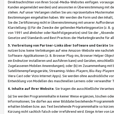
Direktnachrichten von Ihren Social-Media-Websites einfügen. vorausg
Kunden angemeldet werden) und ansonsten in Übereinstimmung mit der
stehen. Auf unser Verlangen stellen Sie uns repräsentative Mustermater
Bestimmungen eingehalten haben. Wir werden die Form und den Inhalt, di
Sie die Zertifizierung nicht in Übereinstimmung mit unserer Aufforderu
Klarstellung: (i) Für die Zwecke der geltenden Marketinggesetze (z. 
von 1991 und ähnlicher oder Nachfolgegesetze) sind Sie der „Absender“ j
Gesetze und Standards und Best Practices der Marketingbranche für 
5. Verbreitung von Partner-Links über Software und Geräte
Sie
nutzen bzw. keine Verlinkungen auf eine Amazon-Website wie nachsteh
Software-Applikationen (z. B. Browser Plug-ins, Browser Helper Objec
ein Endnutzer installieren und ausführen kann) und Geräten, einschlie
Zugelassenen Mobilen Anwendungen); oder (b) im Zusammenhang mit bzw.
Satellitenempfangsgeräte, Streaming-Video-Playern, Blu-Ray-Playern 
Viera Cast oder Vizio Internet Apps). Sie werden ohne ausdrückliche v
Entwicklung von Modellen des maschinellen Lernens oder verwandter 
6. Inhalte auf Ihrer Website
. Sie tragen die ausschließliche Verantwo
(a) Sie werden Programminhalte in keiner Weise ergänzen, löschen oder
Informationen; Sie dürfen aus einer Bilddatei bestehende Programminhal
erhalten bleiben bzw. aus Text bestehende Programminhalte so kürzen, 
Kürzung nicht sachlich falsch oder irreführend wird. Einige Arten von L