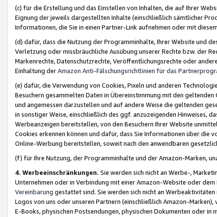
(c) für die Erstellung und das Einstellen von Inhalten, die auf Ihrer We
Eignung der jeweils dargestellten Inhalte (einschließlich sämtlicher 
Informationen, die Sie in einen Partner-Link aufnehmen oder mit diese
(d) dafür, dass die Nutzung der Programminhalte, Ihrer Website und des 
Verletzung oder missbräuchliche Ausübung unserer Rechte bzw. der Recht
Markenrechte, Datenschutzrechte, Veröffentlichungsrechte oder anderer
Einhaltung der
Amazon Anti-Fälschungsrichtlinien für das Partnerpro
(e) dafür, die Verwendung von Cookies, Pixeln und anderen Technologien
Besuchern gesammelten Daten in Übereinstimmung mit den geltenden Ge
und angemessen darzustellen und auf andere Weise die geltenden geset
in sonstiger Weise, einschließlich des ggf. anzuzeigenden Hinweises, d
Werbeanzeigen bereitstellen, von den Besuchern Ihrer Website unmitte
Cookies erkennen können und dafür, dass Sie Informationen über die v
Online-Werbung bereitstellen, soweit nach den anwendbaren gesetzlic
(f) für Ihre Nutzung, der Programminhalte und der Amazon-Marken, u
4. Werbeeinschränkungen.
Sie werden sich nicht an Werbe-, Market
Unternehmen oder in Verbindung mit einer Amazon-Website oder dem Pa
Vereinbarung
gestattet sind. Sie werden sich nicht an Werbeaktivitäten
Logos von uns oder unseren Partnern (einschließlich Amazon-Marken), 
E-Books, physischen Postsendungen, physischen Dokumenten oder in 