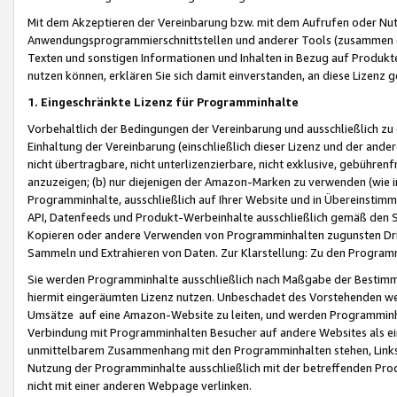
Mit dem Akzeptieren der Vereinbarung bzw. mit dem Aufrufen oder Nutz
Anwendungsprogrammierschnittstellen und anderer Tools (zusammen die
Texten und sonstigen Informationen und Inhalten in Bezug auf Produkte
nutzen können, erklären Sie sich damit einverstanden, an diese Lizenz 
1. Eingeschränkte Lizenz für Programminhalte
Vorbehaltlich der Bedingungen der Vereinbarung und ausschließlich z
Einhaltung der Vereinbarung (einschließlich dieser Lizenz und der ande
nicht übertragbare, nicht unterlizenzierbare, nicht exklusive, gebühren
anzuzeigen; (b) nur diejenigen der Amazon-Marken zu verwenden (wie in 
Programminhalte, ausschließlich auf Ihrer Website und in Übereinstimmu
API, Datenfeeds und Produkt-Werbeinhalte ausschließlich gemäß den Spe
Kopieren oder andere Verwenden von Programminhalten zugunsten Dri
Sammeln und Extrahieren von Daten. Zur Klarstellung: Zu den Program
Sie werden Programminhalte ausschließlich nach Maßgabe der Besti
hiermit eingeräumten Lizenz nutzen. Unbeschadet des Vorstehenden we
Umsätze auf eine Amazon-Website zu leiten, und werden Programminhal
Verbindung mit Programminhalten Besucher auf andere Websites als ein
unmittelbarem Zusammenhang mit den Programminhalten stehen, Links z
Nutzung der Programminhalte ausschließlich mit der betreffenden Pr
nicht mit einer anderen Webpage verlinken.