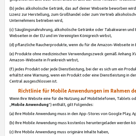
(b) jedes alkoholische Getränk, das auf deiner Webseite beworben wird
Lizenz zur Herstellung, zum Großhandel oder zum Vertrieb alkoholisch
Unternehmens betrieben wird,
(c) Säuglingsnahruhrung, alkoholische Getränke oder Tabakwaren und E
Webseiten in der EU und im Vereinigten Königreich wirbst,
(d) pflanzliche Raucherprodukte, wenn du für die Amazon-Webseite in B
(e) Produkte ohne medizinischen Verwendungszweck gemäß Anhang XVI 
Amazon-Webseite in Frankreich wirbst,
(f) jedes Produkt oder jede Dienstleistung, bei der es sich um ein Prod
erhältst eine Warnung, wenn ein Produkt oder eine Dienstleistung in de
Central ausgeschlossen ist.
Richtlinie für Mobile Anwendungen im Rahmen de
Wenn Ihre Website eine für die Nutzung auf Mobiltelefonen, Tablets 
„
Mobile Anwendung
“) enthält, gilt Folgendes:
(a) Ihre Mobile Anwendung muss in den App-Stores von Google Play, A
(b) Ihre Mobile Anwendung muss kostenlos heruntergeladen werden könn
(c) Ihre Mobile Anwendung muss originäre Inhalte haben,