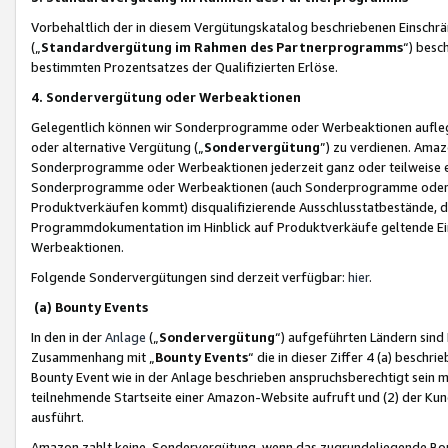
Vorbehaltlich der in diesem Vergütungskatalog beschriebenen Einschr
(„
Standardvergütung im Rahmen des Partnerprogramms
“) besc
bestimmten Prozentsatzes der Qualifizierten Erlöse.
4. Sondervergütung oder Werbeaktionen
Gelegentlich können wir Sonderprogramme oder Werbeaktionen auflegen,
oder alternative Vergütung („
Sondervergütung
”) zu verdienen. Amazo
Sonderprogramme oder Werbeaktionen jederzeit ganz oder teilweise einz
Sonderprogramme oder Werbeaktionen (auch Sonderprogramme oder We
Produktverkäufen kommt) disqualifizierende Ausschlusstatbestände, di
Programmdokumentation im Hinblick auf Produktverkäufe geltende E
Werbeaktionen.
Folgende Sondervergütungen sind derzeit verfügbar:
hier
.
(a) Bounty Events
In den in der
Anlage
(„
Sondervergütung
“) aufgeführten Ländern sind
Zusammenhang mit „
Bounty Events
“ die in dieser Ziffer 4 (a) besch
Bounty Event wie in der Anlage beschrieben anspruchsberechtigt sein mu
teilnehmende Startseite einer Amazon-Website aufruft und (2) der Kun
ausführt.
Amazon zahlt keine Sondervergütung, wenn das zugrundeliegende Boun