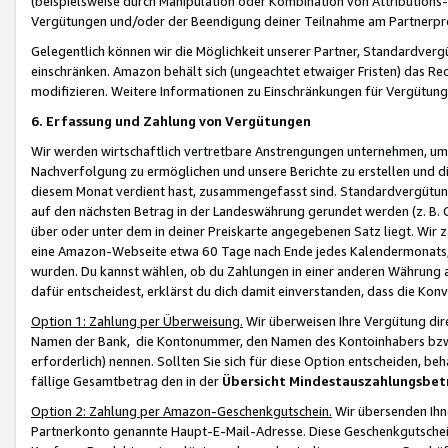
(beispielsweise durch Manipulation oder Kombination von Attributions-
Vergütungen und/oder der Beendigung deiner Teilnahme am Partnerp
Gelegentlich können wir die Möglichkeit unserer Partner, Standardv
einschränken. Amazon behält sich (ungeachtet etwaiger Fristen) das Re
modifizieren. Weitere Informationen zu Einschränkungen für Vergütung
6. Erfassung und Zahlung von Vergütungen
Wir werden wirtschaftlich vertretbare Anstrengungen unternehmen, um 
Nachverfolgung zu ermöglichen und unsere Berichte zu erstellen und di
diesem Monat verdient hast, zusammengefasst sind. Standardvergütung
auf den nächsten Betrag in der Landeswährung gerundet werden (z. B. C
über oder unter dem in deiner Preiskarte angegebenen Satz liegt. Wir
eine Amazon-Webseite etwa 60 Tage nach Ende jedes Kalendermonats, i
wurden. Du kannst wählen, ob du Zahlungen in einer anderen Währung
dafür entscheidest, erklärst du dich damit einverstanden, dass die K
Option 1: Zahlung per Überweisung.
Wir überweisen Ihre Vergütung dir
Namen der Bank, die Kontonummer, den Namen des Kontoinhabers bzw. a
erforderlich) nennen. Sollten Sie sich für diese Option entscheiden, be
fällige Gesamtbetrag den in der
Übersicht Mindestauszahlungsbet
Option 2: Zahlung per Amazon-Geschenkgutschein.
Wir übersenden Ihne
Partnerkonto genannte Haupt-E-Mail-Adresse. Diese Geschenkgutschei