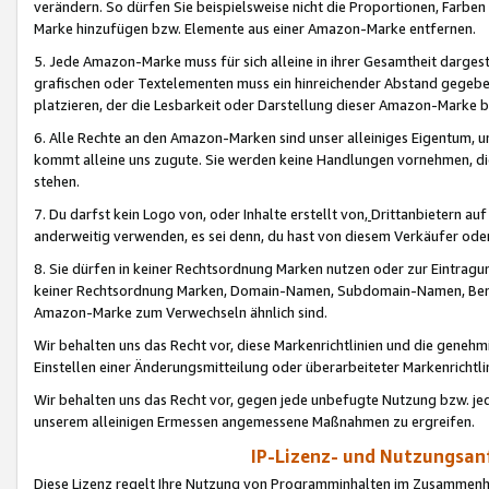
verändern. So dürfen Sie beispielsweise nicht die Proportionen, Farb
Marke hinzufügen bzw. Elemente aus einer Amazon-Marke entfernen.
5. Jede Amazon-Marke muss für sich alleine in ihrer Gesamtheit darge
grafischen oder Textelementen muss ein hinreichender Abstand gegebe
platzieren, der die Lesbarkeit oder Darstellung dieser Amazon-Marke b
6. Alle Rechte an den Amazon-Marken sind unser alleiniges Eigentum, 
kommt alleine uns zugute. Sie werden keine Handlungen vornehmen, 
stehen.
7. Du darfst kein Logo von, oder Inhalte erstellt von,
Drittanbietern au
anderweitig verwenden, es sei denn, du hast von diesem Verkäufer oder
8. Sie dürfen in keiner Rechtsordnung Marken nutzen oder zur Eintragu
keiner Rechtsordnung Marken, Domain-Namen, Subdomain-Namen, Benu
Amazon-Marke zum Verwechseln ähnlich sind.
Wir behalten uns das Recht vor, diese Markenrichtlinien und die gene
Einstellen einer Änderungsmitteilung oder überarbeiteter Markenricht
Wir behalten uns das Recht vor, gegen jede unbefugte Nutzung bzw. jede 
unserem alleinigen Ermessen angemessene Maßnahmen zu ergreifen.
IP-Lizenz- und Nutzungsan
Diese Lizenz regelt Ihre Nutzung von Programminhalten im Zusammen