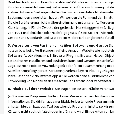
Direktnachrichten von Ihren Social-Media-Websites einfügen. vorausg
Kunden angemeldet werden) und ansonsten in Übereinstimmung mit der
stehen. Auf unser Verlangen stellen Sie uns repräsentative Mustermater
Bestimmungen eingehalten haben. Wir werden die Form und den Inhalt, di
Sie die Zertifizierung nicht in Übereinstimmung mit unserer Aufforderu
Klarstellung: (i) Für die Zwecke der geltenden Marketinggesetze (z. 
von 1991 und ähnlicher oder Nachfolgegesetze) sind Sie der „Absender“ j
Gesetze und Standards und Best Practices der Marketingbranche für 
5. Verbreitung von Partner-Links über Software und Geräte
Sie
nutzen bzw. keine Verlinkungen auf eine Amazon-Website wie nachsteh
Software-Applikationen (z. B. Browser Plug-ins, Browser Helper Objec
ein Endnutzer installieren und ausführen kann) und Geräten, einschlie
Zugelassenen Mobilen Anwendungen); oder (b) im Zusammenhang mit bzw.
Satellitenempfangsgeräte, Streaming-Video-Playern, Blu-Ray-Playern 
Viera Cast oder Vizio Internet Apps). Sie werden ohne ausdrückliche v
Entwicklung von Modellen des maschinellen Lernens oder verwandter 
6. Inhalte auf Ihrer Website
. Sie tragen die ausschließliche Verantwo
(a) Sie werden Programminhalte in keiner Weise ergänzen, löschen oder
Informationen; Sie dürfen aus einer Bilddatei bestehende Programminhal
erhalten bleiben bzw. aus Text bestehende Programminhalte so kürzen, 
Kürzung nicht sachlich falsch oder irreführend wird. Einige Arten von L