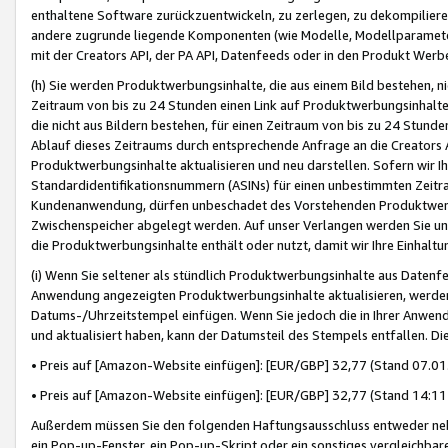
enthaltene Software zurückzuentwickeln, zu zerlegen, zu dekompilier
andere zugrunde liegende Komponenten (wie Modelle, Modellparameter
mit der Creators API, der PA API, Datenfeeds oder in den Produkt Werb
(h) Sie werden Produktwerbungsinhalte, die aus einem Bild bestehen, ni
Zeitraum von bis zu 24 Stunden einen Link auf Produktwerbungsinhalte
die nicht aus Bildern bestehen, für einen Zeitraum von bis zu 24 Stund
Ablauf dieses Zeitraums durch entsprechende Anfrage an die Creators 
Produktwerbungsinhalte aktualisieren und neu darstellen. Sofern wir Ih
Standardidentifikationsnummern (ASINs) für einen unbestimmten Zeitra
Kundenanwendung, dürfen unbeschadet des Vorstehenden Produktwerbu
Zwischenspeicher abgelegt werden. Auf unser Verlangen werden Sie un
die Produktwerbungsinhalte enthält oder nutzt, damit wir Ihre Einhalt
(i) Wenn Sie seltener als stündlich Produktwerbungsinhalte aus Datenfe
Anwendung angezeigten Produktwerbungsinhalte aktualisieren, werden 
Datums-/Uhrzeitstempel einfügen. Wenn Sie jedoch die in Ihrer Anwe
und aktualisiert haben, kann der Datumsteil des Stempels entfallen. Dies
• Preis auf [Amazon-Website einfügen]: [EUR/GBP] 32,77 (Stand 07.01.
• Preis auf [Amazon-Website einfügen]: [EUR/GBP] 32,77 (Stand 14:11 
Außerdem müssen Sie den folgenden Haftungsausschluss entweder neb
ein Pop-up-Fenster, ein Pop-up-Skript oder ein sonstiges vergleichba