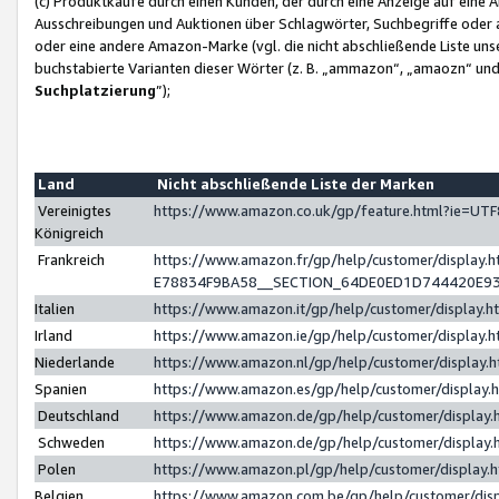
(c) Produktkäufe durch einen Kunden, der durch eine Anzeige auf eine 
Ausschreibungen und Auktionen über Schlagwörter, Suchbegriffe oder 
oder eine andere Amazon-Marke (vgl. die nicht abschließende Liste un
buchstabierte Varianten dieser Wörter (z. B. „ammazon“, „amaozn“ und „
Suchplatzierung
”);
Land
Nicht abschließende Liste der Marken
Vereinigtes
https://www.amazon.co.uk/gp/feature.html?ie=U
Königreich
Frankreich
https://www.amazon.fr/gp/help/customer/displa
E78834F9BA58__SECTION_64DE0ED1D744420E9
Italien
https://www.amazon.it/gp/help/customer/display
Irland
https://www.amazon.ie/gp/help/customer/displa
Niederlande
https://www.amazon.nl/gp/help/customer/display
Spanien
https://www.amazon.es/gp/help/customer/display
Deutschland
https://www.amazon.de/gp/help/customer/displa
Schweden
https://www.amazon.de/gp/help/customer/displa
Polen
https://www.amazon.pl/gp/help/customer/display
Belgien
https://www.amazon.com.be/gp/help/customer/d