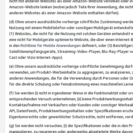
nicht mit anderen Websites als einer Amazon-Website verlinken oder i
Amazon-Website lenken (wobei jedoch Teile Ihrer Anwendung, die nich
anderen Websites als einer Amazon-Website enthalten dürfen).
(d) Ohne unsere ausdrückliche vorherige schriftliche Zustimmung werd
Nutzung mit einem Mobiltelefon oder sonstigen Mobilgerät entwickelt
(1) Websites, die nicht für die Nutzung mit solchen Geräten entwickelt
eine nicht für Mobilgeräte optimierte Website, die über einen Interne
in den
Richtlinie für Mobile Anwendungen
definiert, oder (3) Beistellge
Satellitenempfangsgeräte, Streaming-Video-Player, Blu-Ray-Player ode
Cast oder Vizio Internet-Apps).
(e) Ohne unsere ausdrückliche vorherige schriftliche Genehmigung dürfe
verwenden, um Produkt-Werbeinhalte zu aggregieren, zu analysieren, 
anderen Anwendungen, die für die Verwendung durch Personen oder Or
für die direkte Schulung oder Feinabstimmung eines maschinellen Lern
(f) Sie werden (i) nicht in irgendeiner Weise in die Funktionalität ode
entsprechenden Versuch unternehmen; (ii) keine Produktwerbungsinha
Kontaktaufnahme mit Verkäufern oder Kunden oder sonstiger Werbeaktiv
API, Datenfeeds, Produktwerbungsinhalten oder Spezifikationen erschei
Eigentumsrechte oder gewerblicher Schutzrechte, nicht entfernen, verd
(g) Sie werden nicht versuchen, (i) die Spezifikationen oder die in de
manipulieren, zu reparieren oder anderweitig abgeleitete Werke davon z