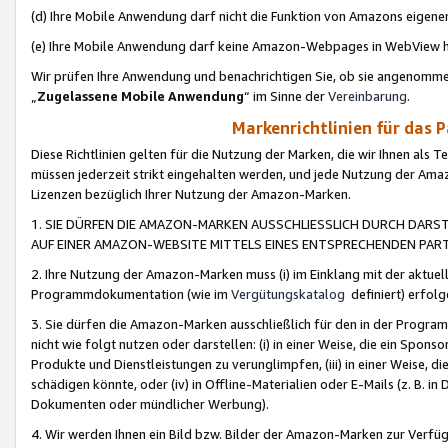
(d) Ihre Mobile Anwendung darf nicht die Funktion von Amazons eige
(e) Ihre Mobile Anwendung darf keine Amazon-Webpages in WebView 
Wir prüfen Ihre Anwendung und benachrichtigen Sie, ob sie angenomm
„
Zugelassene Mobile Anwendung
“ im Sinne der
Vereinbarung
.
Markenrichtlinien für das 
Diese Richtlinien gelten für die Nutzung der Marken, die wir Ihnen als 
müssen jederzeit strikt eingehalten werden, und jede Nutzung der Ama
Lizenzen bezüglich Ihrer Nutzung der Amazon-Marken.
1. SIE DÜRFEN DIE AMAZON-MARKEN AUSSCHLIESSLICH DURCH DARS
AUF EINER AMAZON-WEBSITE MITTELS EINES ENTSPRECHENDEN PART
2. Ihre Nutzung der Amazon-Marken muss (i) im Einklang mit der aktuells
Programmdokumentation (wie im
Vergütungskatalog
definiert) erfolg
3. Sie dürfen die Amazon-Marken ausschließlich für den in der Progr
nicht wie folgt nutzen oder darstellen: (i) in einer Weise, die ein Spo
Produkte und Dienstleistungen zu verunglimpfen, (iii) in einer Weise
schädigen könnte, oder (iv) in Offline-Materialien oder E-Mails (z. B.
Dokumenten oder mündlicher Werbung).
4. Wir werden Ihnen ein Bild bzw. Bilder der Amazon-Marken zur Verfüg