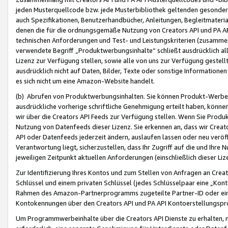
jeden Musterquellcode bzw. jede Musterbibliothek geltenden gesonder
auch Spezifikationen, Benutzerhandbücher, Anleitungen, Begleitmaterial
denen die für die ordnungsgemäße Nutzung von Creators API und PA A
technischen Anforderungen und Test- und Leistungskriterien (zusammen
verwendete Begriff „Produktwerbungsinhalte“ schließt ausdrücklich al
Lizenz zur Verfügung stellen, sowie alle von uns zur Verfügung gestel
ausdrücklich nicht auf Daten, Bilder, Texte oder sonstige Informatione
es sich nicht um eine Amazon-Website handelt.
(b) Abrufen von Produktwerbungsinhalten. Sie können Produkt-Werbein
ausdrückliche vorherige schriftliche Genehmigung erteilt haben, könn
wir über die Creators API Feeds zur Verfügung stellen. Wenn Sie Produk
Nutzung von Datenfeeds dieser Lizenz. Sie erkennen an, dass wir Creat
API oder Datenfeeds jederzeit ändern, auslaufen lassen oder neu veröffe
Verantwortung liegt, sicherzustellen, dass Ihr Zugriff auf die und Ihr
jeweiligen Zeitpunkt aktuellen Anforderungen (einschließlich dieser Liz
Zur Identifizierung Ihres Kontos und zum Stellen von Anfragen an Crea
Schlüssel und einem privaten Schlüssel (jedes Schlüsselpaar eine „Kon
Rahmen des Amazon-Partnerprogramms zugeteilte Partner-ID oder ein
Kontokennungen über den Creators API und PA API Kontoerstellungspro
Um Programmwerbeinhalte über die Creators API Dienste zu erhalten, m