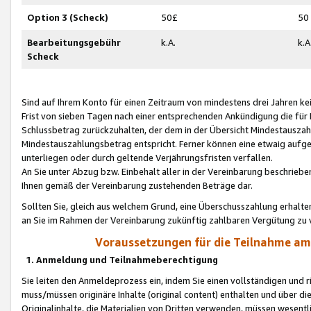
Option 3 (Scheck)
50£
50
Bearbeitungsgebühr
k.A.
k.A
Scheck
Sind auf Ihrem Konto für einen Zeitraum von mindestens drei Jahren kein
Frist von sieben Tagen nach einer entsprechenden Ankündigung die für
Schlussbetrag zurückzuhalten, der dem in der Übersicht Mindestausz
Mindestauszahlungsbetrag entspricht. Ferner können eine etwaig aufg
unterliegen oder durch geltende Verjährungsfristen verfallen.
An Sie unter Abzug bzw. Einbehalt aller in der Vereinbarung beschrieb
Ihnen gemäß der Vereinbarung zustehenden Beträge dar.
Sollten Sie, gleich aus welchem Grund, eine Überschusszahlung erhalte
an Sie im Rahmen der Vereinbarung zukünftig zahlbaren Vergütung zu 
Voraussetzungen für die Teilnahme a
1. Anmeldung und Teilnahmeberechtigung
Sie leiten den Anmeldeprozess ein, indem Sie einen vollständigen und 
muss/müssen originäre Inhalte (original content) enthalten und über d
Originalinhalte, die Materialien von Dritten verwenden, müssen wese