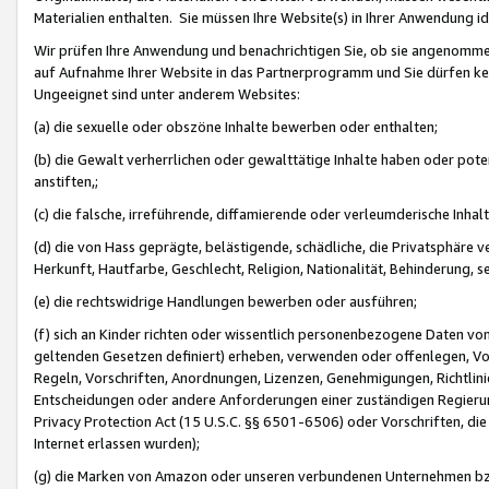
Materialien enthalten. Sie müssen Ihre Website(s) in Ihrer Anwendung ide
Wir prüfen Ihre Anwendung und benachrichtigen Sie, ob sie angenommen
auf Aufnahme Ihrer Website in das Partnerprogramm und Sie dürfen kei
Ungeeignet sind unter anderem Websites:
(a) die sexuelle oder obszöne Inhalte bewerben oder enthalten;
(b) die Gewalt verherrlichen oder gewalttätige Inhalte haben oder pot
anstiften,;
(c) die falsche, irreführende, diffamierende oder verleumderische Inha
(d) die von Hass geprägte, belästigende, schädliche, die Privatsphäre v
Herkunft, Hautfarbe, Geschlecht, Religion, Nationalität, Behinderung, 
(e) die rechtswidrige Handlungen bewerben oder ausführen;
(f) sich an Kinder richten oder wissentlich personenbezogene Daten vo
geltenden Gesetzen definiert) erheben, verwenden oder offenlegen, Vo
Regeln, Vorschriften, Anordnungen, Lizenzen, Genehmigungen, Richtlini
Entscheidungen oder andere Anforderungen einer zuständigen Regierung
Privacy Protection Act (15 U.S.C. §§ 6501-6506) oder Vorschriften, di
Internet erlassen wurden);
(g) die Marken von Amazon oder unseren verbundenen Unternehmen b