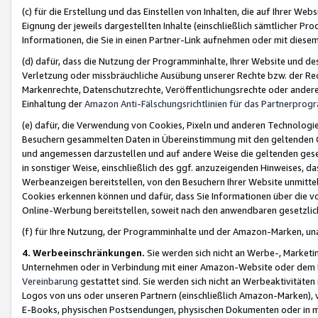
(c) für die Erstellung und das Einstellen von Inhalten, die auf Ihrer We
Eignung der jeweils dargestellten Inhalte (einschließlich sämtlicher 
Informationen, die Sie in einen Partner-Link aufnehmen oder mit diese
(d) dafür, dass die Nutzung der Programminhalte, Ihrer Website und des 
Verletzung oder missbräuchliche Ausübung unserer Rechte bzw. der Recht
Markenrechte, Datenschutzrechte, Veröffentlichungsrechte oder anderer
Einhaltung der
Amazon Anti-Fälschungsrichtlinien für das Partnerpro
(e) dafür, die Verwendung von Cookies, Pixeln und anderen Technologien
Besuchern gesammelten Daten in Übereinstimmung mit den geltenden Ge
und angemessen darzustellen und auf andere Weise die geltenden geset
in sonstiger Weise, einschließlich des ggf. anzuzeigenden Hinweises, d
Werbeanzeigen bereitstellen, von den Besuchern Ihrer Website unmitte
Cookies erkennen können und dafür, dass Sie Informationen über die v
Online-Werbung bereitstellen, soweit nach den anwendbaren gesetzlic
(f) für Ihre Nutzung, der Programminhalte und der Amazon-Marken, u
4. Werbeeinschränkungen.
Sie werden sich nicht an Werbe-, Market
Unternehmen oder in Verbindung mit einer Amazon-Website oder dem Pa
Vereinbarung
gestattet sind. Sie werden sich nicht an Werbeaktivitäten
Logos von uns oder unseren Partnern (einschließlich Amazon-Marken), 
E-Books, physischen Postsendungen, physischen Dokumenten oder in 