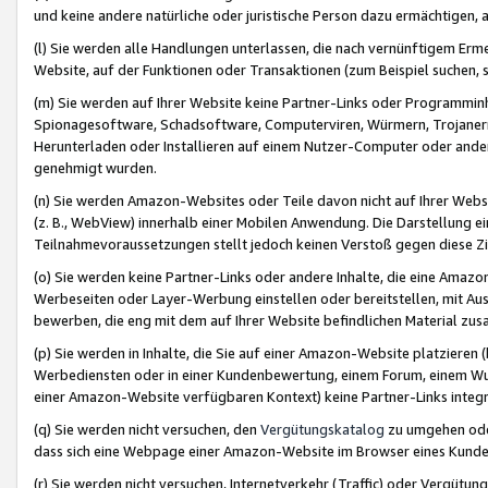
und keine andere natürliche oder juristische Person dazu ermächtigen, a
(l) Sie werden alle Handlungen unterlassen, die nach vernünftigem Erme
Website, auf der Funktionen oder Transaktionen (zum Beispiel suchen, s
(m) Sie werden auf Ihrer Website keine Partner-Links oder Programmin
Spionagesoftware, Schadsoftware, Computerviren, Würmern, Trojaner
Herunterladen oder Installieren auf einem Nutzer-Computer oder ande
genehmigt wurden.
(n) Sie werden Amazon-Websites oder Teile davon nicht auf Ihrer Websi
(z. B., WebView) innerhalb einer Mobilen Anwendung. Die Darstellung ein
Teilnahmevoraussetzungen stellt jedoch keinen Verstoß gegen diese Zif
(o) Sie werden keine Partner-Links oder andere Inhalte, die eine Am
Werbeseiten oder Layer-Werbung einstellen oder bereitstellen, mit Au
bewerben, die eng mit dem auf Ihrer Website befindlichen Material z
(p) Sie werden in Inhalte, die Sie auf einer Amazon-Website platzier
Werbediensten oder in einer Kundenbewertung, einem Forum, einem Wun
einer Amazon-Website verfügbaren Kontext) keine Partner-Links integr
(q) Sie werden nicht versuchen, den
Vergütungskatalog
zu umgehen oder
dass sich eine Webpage einer Amazon-Website im Browser eines Kunden 
(r) Sie werden nicht versuchen, Internetverkehr (Traffic) oder Vergü