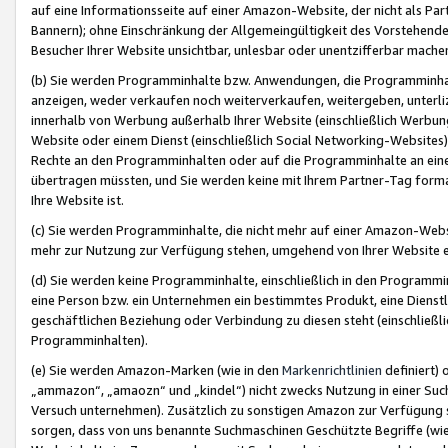
auf eine Informationsseite auf einer Amazon-Website, der nicht als Part
Bannern); ohne Einschränkung der Allgemeingültigkeit des Vorstehende
Besucher Ihrer Website unsichtbar, unlesbar oder unentzifferbar mache
(b) Sie werden Programminhalte bzw. Anwendungen, die Programminhalt
anzeigen, weder verkaufen noch weiterverkaufen, weitergeben, unterli
innerhalb von Werbung außerhalb Ihrer Website (einschließlich Werbun
Website oder einem Dienst (einschließlich Social Networking-Website
Rechte an den Programminhalten oder auf die Programminhalte an eine a
übertragen müssten, und Sie werden keine mit Ihrem Partner-Tag formati
Ihre Website ist.
(c) Sie werden Programminhalte, die nicht mehr auf einer Amazon-Websit
mehr zur Nutzung zur Verfügung stehen, umgehend von Ihrer Website e
(d) Sie werden keine Programminhalte, einschließlich in den Programmin
eine Person bzw. ein Unternehmen ein bestimmtes Produkt, eine Dienstle
geschäftlichen Beziehung oder Verbindung zu diesen steht (einschließli
Programminhalten).
(e) Sie werden Amazon-Marken (wie in den
Markenrichtlinien
definiert) 
„ammazon“, „amaozn“ und „kindel“) nicht zwecks Nutzung in einer Suc
Versuch unternehmen). Zusätzlich zu sonstigen Amazon zur Verfügung 
sorgen, dass von uns benannte Suchmaschinen Geschützte Begriffe (wie 