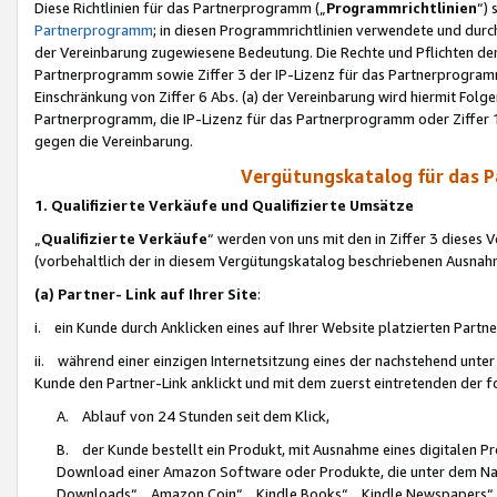
Diese Richtlinien für das Partnerprogramm („
Programmrichtlinien
“)
Partnerprogramm
; in diesen Programmrichtlinien verwendete und durch
der Vereinbarung zugewiesene Bedeutung. Die Rechte und Pflichten de
Partnerprogramm sowie Ziffer 3 der IP-Lizenz für das Partnerprogram
Einschränkung von Ziffer 6 Abs. (a) der Vereinbarung wird hiermit Fol
Partnerprogramm, die IP-Lizenz für das Partnerprogramm oder Ziffer 1
gegen die Vereinbarung.
Vergütungskatalog für das 
1. Qualifizierte Verkäufe und Qualifizierte Umsätze
„
Qualifizierte Verkäufe
“ werden von uns mit den in Ziffer 3 diese
(vorbehaltlich der in diesem Vergütungskatalog beschriebenen Ausnah
(a) Partner- Link auf Ihrer Site
:
i. ein Kunde durch Anklicken eines auf Ihrer Website platzierten Part
ii. während einer einzigen Internetsitzung eines der nachstehend unter (i)
Kunde den Partner-Link anklickt und mit dem zuerst eintretenden der f
A. Ablauf von 24 Stunden seit dem Klick,
B. der Kunde bestellt ein Produkt, mit Ausnahme eines digitalen P
Download einer Amazon Software oder Produkte, die unter dem N
Downloads“, „Amazon Coin“, „Kindle Books“, „Kindle Newspapers“, „