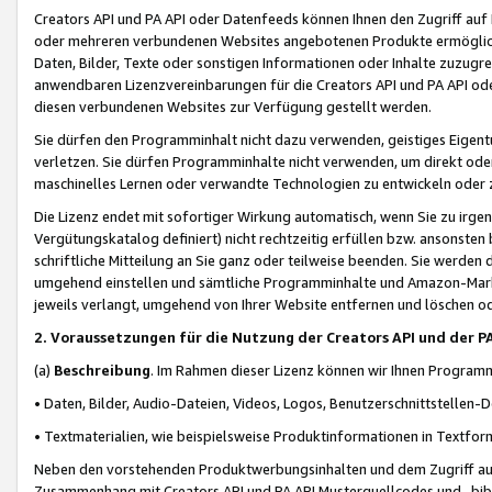
Creators API und PA API oder Datenfeeds können Ihnen den Zugriff auf D
oder mehreren verbundenen Websites angebotenen Produkte ermögliche
Daten, Bilder, Texte oder sonstigen Informationen oder Inhalte zuzugre
anwendbaren Lizenzvereinbarungen für die Creators API und PA API od
diesen verbundenen Websites zur Verfügung gestellt werden.
Sie dürfen den Programminhalt nicht dazu verwenden, geistiges Eigent
verletzen. Sie dürfen Programminhalte nicht verwenden, um direkt ode
maschinelles Lernen oder verwandte Technologien zu entwickeln oder zu
Die Lizenz endet mit sofortiger Wirkung automatisch, wenn Sie zu irg
Vergütungskatalog definiert) nicht rechtzeitig erfüllen bzw. ansonsten
schriftliche Mitteilung an Sie ganz oder teilweise beenden. Sie werden
umgehend einstellen und sämtliche Programminhalte und Amazon-Marke
jeweils verlangt, umgehend von Ihrer Website entfernen und löschen od
2. Voraussetzungen für die Nutzung der Creators API und der P
(a)
Beschreibung
. Im Rahmen dieser Lizenz können wir Ihnen Programmi
• Daten, Bilder, Audio-Dateien, Videos, Logos, Benutzerschnittstellen-
• Textmaterialien, wie beispielsweise Produktinformationen in Textfor
Neben den vorstehenden Produktwerbungsinhalten und dem Zugriff auf 
Zusammenhang mit Creators API und PA API Musterquellcodes und -bibli