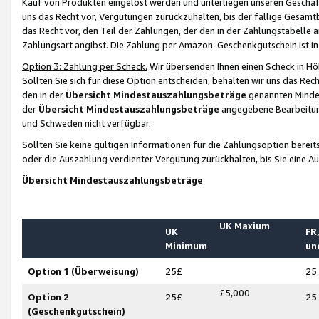
Kauf von Produkten eingelöst werden und unterliegen unseren Geschäf
uns das Recht vor, Vergütungen zurückzuhalten, bis der fällige Gesamt
das Recht vor, den Teil der Zahlungen, der den in der Zahlungstabelle 
Zahlungsart angibst. Die Zahlung per Amazon-Geschenkgutschein ist in
Option 3: Zahlung per Scheck.
Wir übersenden Ihnen einen Scheck in Höh
Sollten Sie sich für diese Option entscheiden, behalten wir uns das Rec
den in der
Übersicht Mindestauszahlungsbeträge
genannten Mindest
der
Übersicht Mindestauszahlungsbeträge
angegebene Bearbeitung
und Schweden nicht verfügbar.
Sollten Sie keine gültigen Informationen für die Zahlungsoption bereit
oder die Auszahlung verdienter Vergütung zurückhalten, bis Sie eine A
Übersicht Mindestauszahlungsbeträge
UK Maxium
UK
FR,
Minimum
un
Option 1 (Überweisung)
25£
25
£5,000
Option 2
25£
25
(Geschenkgutschein)