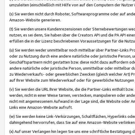
umzuleiten (einschließlich mit Hilfe von auf den Computern der Nutzer i
(s) Sie werden nicht durch Roboter, Softwareprogramme oder auf andere
Amazon-Website generieren.
(t) Sie werden unsere Kundenrezensionen oder Sternebewertungen wed
nutzen, es sei denn, Sie haben über die Creators API und die PA API e
erfüllen die in der Lizenz beschriebenen Voraussetzungen für die Nutzu
(u) Sie werden weder unmittelbar noch mittelbar über Partner-Links P
oder zu Nutzung durch eine andere natürliche oder juristische Person,
Geschäftspartnern nicht gestatten bzw. diese nicht dazu auffordern od
andere natürliche oder juristische Person, unmittelbar oder mittelbar
zu Wiederverkaufs- oder gewerblichen Zwecken (gleich welcher Art) 
auf Ihrer Website zum Wiederverkauf oder für gewerbliche Nutzungen 
(v) Sie werden die URL Ihrer Website, die die Partner-Links enthält b
werden, nicht in einer Weise tarnen, verstecken, manipulieren oder and
nicht mit angemessenem Aufwand in der Lage sind, die Website oder A
Links eine Amazon-Website aufruft.
(w) Sie werden keine Link-Verkürzungen, Schaltflächen, Hyperlinks ode
dahingehend hervorrufen, dass Sie auf eine Amazon-Website verlinken
(x) Auf unser Verlangen hin legen Sie uns eine schriftliche Bestätigung