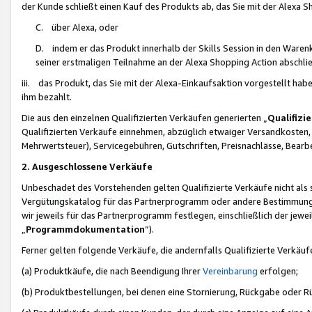
der Kunde schließt einen Kauf des Produkts ab, das Sie mit der Alexa 
C. über Alexa, oder
D. indem er das Produkt innerhalb der Skills Session in den Waren
seiner erstmaligen Teilnahme an der Alexa Shopping Action abschlie
iii. das Produkt, das Sie mit der Alexa-Einkaufsaktion vorgestellt ha
ihm bezahlt.
Die aus den einzelnen Qualifizierten Verkäufen generierten „
Qualifizi
Qualifizierten Verkäufe einnehmen, abzüglich etwaiger Versandkosten
Mehrwertsteuer), Servicegebühren, Gutschriften, Preisnachlässe, Bear
2. Ausgeschlossene Verkäufe
Unbeschadet des Vorstehenden gelten Qualifizierte Verkäufe nicht als
Vergütungskatalog für das Partnerprogramm oder andere Bestimmungen,
wir jeweils für das Partnerprogramm festlegen, einschließlich der jewe
„
Programmdokumentation
“).
Ferner gelten folgende Verkäufe, die andernfalls Qualifizierte Verkä
(a) Produktkäufe, die nach Beendigung Ihrer
Vereinbarung
erfolgen;
(b) Produktbestellungen, bei denen eine Stornierung, Rückgabe oder R