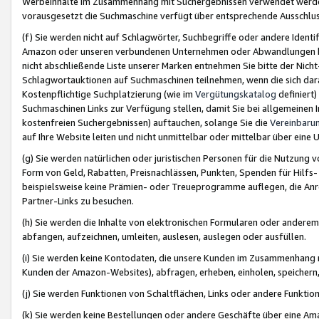
Werbeinhalte im Zusammenhang mit Suchergebnissen verwendet werden,
vorausgesetzt die Suchmaschine verfügt über entsprechende Ausschlu
(f) Sie werden nicht auf Schlagwörter, Suchbegriffe oder andere Ident
Amazon oder unseren verbundenen Unternehmen oder Abwandlungen bzw
nicht abschließende Liste unserer Marken entnehmen Sie bitte der Nich
Schlagwortauktionen auf Suchmaschinen teilnehmen, wenn die sich da
Kostenpflichtige Suchplatzierung (wie im
Vergütungskatalog
definiert
Suchmaschinen Links zur Verfügung stellen, damit Sie bei allgemeinen I
kostenfreien Suchergebnissen) auftauchen, solange Sie die
Vereinbaru
auf Ihre Website leiten und nicht unmittelbar oder mittelbar über eine
(g) Sie werden natürlichen oder juristischen Personen für die Nutzung 
Form von Geld, Rabatten, Preisnachlässen, Punkten, Spenden für Hilfs
beispielsweise keine Prämien- oder Treueprogramme auflegen, die Anrei
Partner-Links zu besuchen.
(h) Sie werden die Inhalte von elektronischen Formularen oder anderem M
abfangen, aufzeichnen, umleiten, auslesen, auslegen oder ausfüllen.
(i) Sie werden keine Kontodaten, die unsere Kunden im Zusammenhang 
Kunden der Amazon-Websites), abfragen, erheben, einholen, speichern,
(j) Sie werden Funktionen von Schaltflächen, Links oder andere Funkti
(k) Sie werden keine Bestellungen oder andere Geschäfte über eine Ama