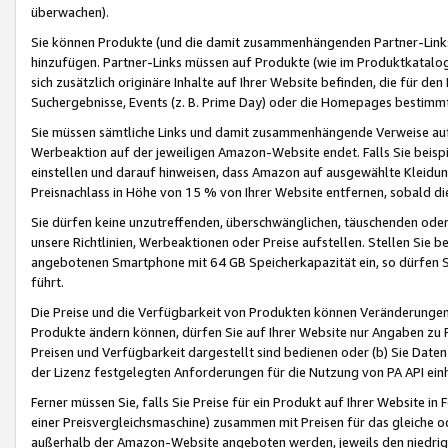
überwachen).
Sie können Produkte (und die damit zusammenhängenden Partner-Links)
hinzufügen. Partner-Links müssen auf Produkte (wie im Produktkatalog de
sich zusätzlich originäre Inhalte auf Ihrer Website befinden, die für 
Suchergebnisse, Events (z. B. Prime Day) oder die Homepages bestimmte
Sie müssen sämtliche Links und damit zusammenhängende Verweise auf z
Werbeaktion auf der jeweiligen Amazon-Website endet. Falls Sie beisp
einstellen und darauf hinweisen, dass Amazon auf ausgewählte Kleidun
Preisnachlass in Höhe von 15 % von Ihrer Website entfernen, sobald di
Sie dürfen keine unzutreffenden, überschwänglichen, täuschenden od
unsere Richtlinien, Werbeaktionen oder Preise aufstellen. Stellen Sie 
angebotenen Smartphone mit 64 GB Speicherkapazität ein, so dürfen S
führt.
Die Preise und die Verfügbarkeit von Produkten können Veränderungen 
Produkte ändern können, dürfen Sie auf Ihrer Website nur Angaben zu P
Preisen und Verfügbarkeit dargestellt sind bedienen oder (b) Sie Daten
der Lizenz festgelegten Anforderungen für die Nutzung von PA API einh
Ferner müssen Sie, falls Sie Preise für ein Produkt auf Ihrer Website in 
einer Preisvergleichsmaschine) zusammen mit Preisen für das gleiche o
außerhalb der Amazon-Website angeboten werden, jeweils den niedrigst