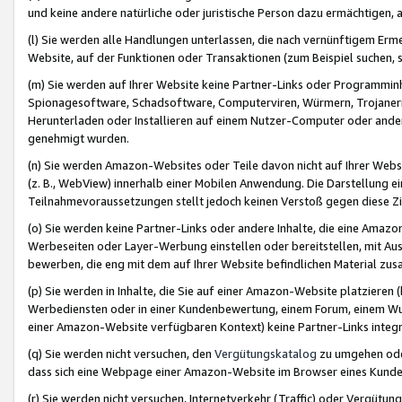
und keine andere natürliche oder juristische Person dazu ermächtigen, a
(l) Sie werden alle Handlungen unterlassen, die nach vernünftigem Erme
Website, auf der Funktionen oder Transaktionen (zum Beispiel suchen, s
(m) Sie werden auf Ihrer Website keine Partner-Links oder Programmin
Spionagesoftware, Schadsoftware, Computerviren, Würmern, Trojaner
Herunterladen oder Installieren auf einem Nutzer-Computer oder ande
genehmigt wurden.
(n) Sie werden Amazon-Websites oder Teile davon nicht auf Ihrer Websi
(z. B., WebView) innerhalb einer Mobilen Anwendung. Die Darstellung ein
Teilnahmevoraussetzungen stellt jedoch keinen Verstoß gegen diese Zif
(o) Sie werden keine Partner-Links oder andere Inhalte, die eine Am
Werbeseiten oder Layer-Werbung einstellen oder bereitstellen, mit Au
bewerben, die eng mit dem auf Ihrer Website befindlichen Material z
(p) Sie werden in Inhalte, die Sie auf einer Amazon-Website platzier
Werbediensten oder in einer Kundenbewertung, einem Forum, einem Wun
einer Amazon-Website verfügbaren Kontext) keine Partner-Links integr
(q) Sie werden nicht versuchen, den
Vergütungskatalog
zu umgehen oder
dass sich eine Webpage einer Amazon-Website im Browser eines Kunden 
(r) Sie werden nicht versuchen, Internetverkehr (Traffic) oder Vergü