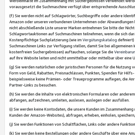
Werbeinhalte im Zusammenhang mit Suchergebnissen verwendet werden,
vorausgesetzt die Suchmaschine verfügt über entsprechende Ausschlu
(f) Sie werden nicht auf Schlagwörter, Suchbegriffe oder andere Ident
Amazon oder unseren verbundenen Unternehmen oder Abwandlungen bzw
nicht abschließende Liste unserer Marken entnehmen Sie bitte der Nich
Schlagwortauktionen auf Suchmaschinen teilnehmen, wenn die sich da
Kostenpflichtige Suchplatzierung (wie im
Vergütungskatalog
definiert
Suchmaschinen Links zur Verfügung stellen, damit Sie bei allgemeinen I
kostenfreien Suchergebnissen) auftauchen, solange Sie die
Vereinbaru
auf Ihre Website leiten und nicht unmittelbar oder mittelbar über eine
(g) Sie werden natürlichen oder juristischen Personen für die Nutzung 
Form von Geld, Rabatten, Preisnachlässen, Punkten, Spenden für Hilfs
beispielsweise keine Prämien- oder Treueprogramme auflegen, die Anrei
Partner-Links zu besuchen.
(h) Sie werden die Inhalte von elektronischen Formularen oder anderem M
abfangen, aufzeichnen, umleiten, auslesen, auslegen oder ausfüllen.
(i) Sie werden keine Kontodaten, die unsere Kunden im Zusammenhang 
Kunden der Amazon-Websites), abfragen, erheben, einholen, speichern,
(j) Sie werden Funktionen von Schaltflächen, Links oder andere Funkti
(k) Sie werden keine Bestellungen oder andere Geschäfte über eine Ama