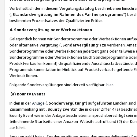
Vorbehaltlich der in diesem Vergütungskatalog beschriebenen Einschr
(„
Standardvergütung im Rahmen des Partnerprogramms
“) besc
bestimmten Prozentsatzes der Qualifizierten Erlöse.
4. Sondervergütung oder Werbeaktionen
Gelegentlich können wir Sonderprogramme oder Werbeaktionen auflegen,
oder alternative Vergütung („
Sondervergütung
”) zu verdienen. Amazo
Sonderprogramme oder Werbeaktionen jederzeit ganz oder teilweise einz
Sonderprogramme oder Werbeaktionen (auch Sonderprogramme oder We
Produktverkäufen kommt) disqualifizierende Ausschlusstatbestände, di
Programmdokumentation im Hinblick auf Produktverkäufe geltende E
Werbeaktionen.
Folgende Sondervergütungen sind derzeit verfügbar:
hier
.
(a) Bounty Events
In den in der
Anlage
(„
Sondervergütung
“) aufgeführten Ländern sind
Zusammenhang mit „
Bounty Events
“ die in dieser Ziffer 4 (a) besch
Bounty Event wie in der Anlage beschrieben anspruchsberechtigt sein mu
teilnehmende Startseite einer Amazon-Website aufruft und (2) der Kun
ausführt.
Amazon zahlt keine Sondervergütung, wenn das zugrundeliegende Boun