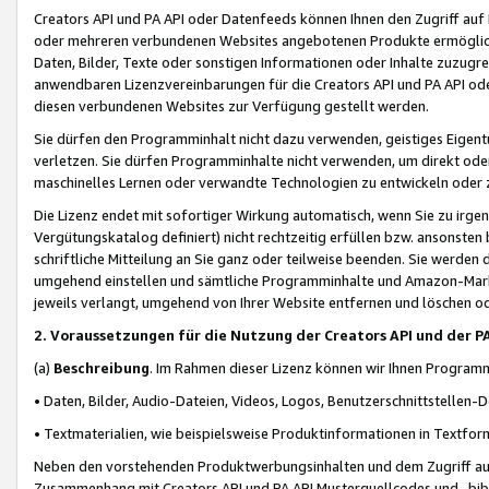
Creators API und PA API oder Datenfeeds können Ihnen den Zugriff auf D
oder mehreren verbundenen Websites angebotenen Produkte ermögliche
Daten, Bilder, Texte oder sonstigen Informationen oder Inhalte zuzugre
anwendbaren Lizenzvereinbarungen für die Creators API und PA API od
diesen verbundenen Websites zur Verfügung gestellt werden.
Sie dürfen den Programminhalt nicht dazu verwenden, geistiges Eigent
verletzen. Sie dürfen Programminhalte nicht verwenden, um direkt ode
maschinelles Lernen oder verwandte Technologien zu entwickeln oder zu
Die Lizenz endet mit sofortiger Wirkung automatisch, wenn Sie zu irg
Vergütungskatalog definiert) nicht rechtzeitig erfüllen bzw. ansonsten
schriftliche Mitteilung an Sie ganz oder teilweise beenden. Sie werden
umgehend einstellen und sämtliche Programminhalte und Amazon-Marke
jeweils verlangt, umgehend von Ihrer Website entfernen und löschen od
2. Voraussetzungen für die Nutzung der Creators API und der P
(a)
Beschreibung
. Im Rahmen dieser Lizenz können wir Ihnen Programmi
• Daten, Bilder, Audio-Dateien, Videos, Logos, Benutzerschnittstellen-
• Textmaterialien, wie beispielsweise Produktinformationen in Textfor
Neben den vorstehenden Produktwerbungsinhalten und dem Zugriff auf 
Zusammenhang mit Creators API und PA API Musterquellcodes und -bibli