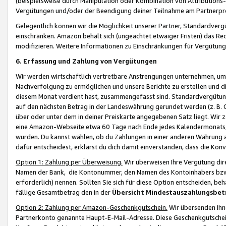
(beispielsweise durch Manipulation oder Kombination von Attributions-
Vergütungen und/oder der Beendigung deiner Teilnahme am Partnerp
Gelegentlich können wir die Möglichkeit unserer Partner, Standardv
einschränken. Amazon behält sich (ungeachtet etwaiger Fristen) das Re
modifizieren. Weitere Informationen zu Einschränkungen für Vergütung
6. Erfassung und Zahlung von Vergütungen
Wir werden wirtschaftlich vertretbare Anstrengungen unternehmen, um 
Nachverfolgung zu ermöglichen und unsere Berichte zu erstellen und di
diesem Monat verdient hast, zusammengefasst sind. Standardvergütung
auf den nächsten Betrag in der Landeswährung gerundet werden (z. B. C
über oder unter dem in deiner Preiskarte angegebenen Satz liegt. Wir
eine Amazon-Webseite etwa 60 Tage nach Ende jedes Kalendermonats, i
wurden. Du kannst wählen, ob du Zahlungen in einer anderen Währung
dafür entscheidest, erklärst du dich damit einverstanden, dass die K
Option 1: Zahlung per Überweisung.
Wir überweisen Ihre Vergütung dir
Namen der Bank, die Kontonummer, den Namen des Kontoinhabers bzw. a
erforderlich) nennen. Sollten Sie sich für diese Option entscheiden, be
fällige Gesamtbetrag den in der
Übersicht Mindestauszahlungsbet
Option 2: Zahlung per Amazon-Geschenkgutschein.
Wir übersenden Ihne
Partnerkonto genannte Haupt-E-Mail-Adresse. Diese Geschenkgutschei