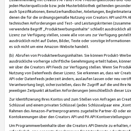
jeden Musterquellcode bzw. jede Musterbibliothek geltenden gesonder
auch Spezifikationen, Benutzerhandbücher, Anleitungen, Begleitmaterial
denen die für die ordnungsgemäße Nutzung von Creators API und PA A
technischen Anforderungen und Test- und Leistungskriterien (zusammen
verwendete Begriff „Produktwerbungsinhalte“ schließt ausdrücklich al
Lizenz zur Verfügung stellen, sowie alle von uns zur Verfügung gestel
ausdrücklich nicht auf Daten, Bilder, Texte oder sonstige Informatione
es sich nicht um eine Amazon-Website handelt.
(b) Abrufen von Produktwerbungsinhalten. Sie können Produkt-Werbein
ausdrückliche vorherige schriftliche Genehmigung erteilt haben, könn
wir über die Creators API Feeds zur Verfügung stellen. Wenn Sie Produk
Nutzung von Datenfeeds dieser Lizenz. Sie erkennen an, dass wir Creat
API oder Datenfeeds jederzeit ändern, auslaufen lassen oder neu veröffe
Verantwortung liegt, sicherzustellen, dass Ihr Zugriff auf die und Ihr
jeweiligen Zeitpunkt aktuellen Anforderungen (einschließlich dieser Liz
Zur Identifizierung Ihres Kontos und zum Stellen von Anfragen an Crea
Schlüssel und einem privaten Schlüssel (jedes Schlüsselpaar eine „Kon
Rahmen des Amazon-Partnerprogramms zugeteilte Partner-ID oder ein
Kontokennungen über den Creators API und PA API Kontoerstellungspro
Um Programmwerbeinhalte über die Creators API Dienste zu erhalten, m