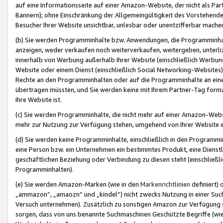
auf eine Informationsseite auf einer Amazon-Website, der nicht als Part
Bannern); ohne Einschränkung der Allgemeingültigkeit des Vorstehende
Besucher Ihrer Website unsichtbar, unlesbar oder unentzifferbar mache
(b) Sie werden Programminhalte bzw. Anwendungen, die Programminhalt
anzeigen, weder verkaufen noch weiterverkaufen, weitergeben, unterli
innerhalb von Werbung außerhalb Ihrer Website (einschließlich Werbun
Website oder einem Dienst (einschließlich Social Networking-Website
Rechte an den Programminhalten oder auf die Programminhalte an eine a
übertragen müssten, und Sie werden keine mit Ihrem Partner-Tag formati
Ihre Website ist.
(c) Sie werden Programminhalte, die nicht mehr auf einer Amazon-Websit
mehr zur Nutzung zur Verfügung stehen, umgehend von Ihrer Website e
(d) Sie werden keine Programminhalte, einschließlich in den Programmin
eine Person bzw. ein Unternehmen ein bestimmtes Produkt, eine Dienstle
geschäftlichen Beziehung oder Verbindung zu diesen steht (einschließli
Programminhalten).
(e) Sie werden Amazon-Marken (wie in den
Markenrichtlinien
definiert) 
„ammazon“, „amaozn“ und „kindel“) nicht zwecks Nutzung in einer Suc
Versuch unternehmen). Zusätzlich zu sonstigen Amazon zur Verfügung 
sorgen, dass von uns benannte Suchmaschinen Geschützte Begriffe (wie 