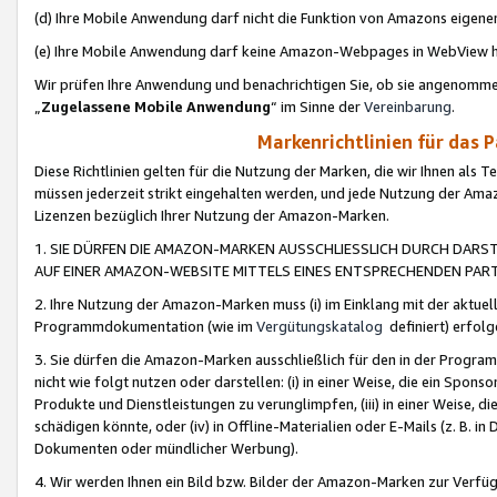
(d) Ihre Mobile Anwendung darf nicht die Funktion von Amazons eige
(e) Ihre Mobile Anwendung darf keine Amazon-Webpages in WebView 
Wir prüfen Ihre Anwendung und benachrichtigen Sie, ob sie angenomm
„
Zugelassene Mobile Anwendung
“ im Sinne der
Vereinbarung
.
Markenrichtlinien für das 
Diese Richtlinien gelten für die Nutzung der Marken, die wir Ihnen als 
müssen jederzeit strikt eingehalten werden, und jede Nutzung der Ama
Lizenzen bezüglich Ihrer Nutzung der Amazon-Marken.
1. SIE DÜRFEN DIE AMAZON-MARKEN AUSSCHLIESSLICH DURCH DARS
AUF EINER AMAZON-WEBSITE MITTELS EINES ENTSPRECHENDEN PART
2. Ihre Nutzung der Amazon-Marken muss (i) im Einklang mit der aktuells
Programmdokumentation (wie im
Vergütungskatalog
definiert) erfolg
3. Sie dürfen die Amazon-Marken ausschließlich für den in der Progr
nicht wie folgt nutzen oder darstellen: (i) in einer Weise, die ein Spo
Produkte und Dienstleistungen zu verunglimpfen, (iii) in einer Weise
schädigen könnte, oder (iv) in Offline-Materialien oder E-Mails (z. B.
Dokumenten oder mündlicher Werbung).
4. Wir werden Ihnen ein Bild bzw. Bilder der Amazon-Marken zur Verfüg