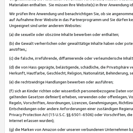
Materialien enthalten. Sie müssen Ihre Website(s) in Ihrer Anwendung ide
Wir prüfen Ihre Anwendung und benachrichtigen Sie, ob sie angenommen
auf Aufnahme Ihrer Website in das Partnerprogramm und Sie dürfen kei
Ungeeignet sind unter anderem Websites:
(a) die sexuelle oder obszöne Inhalte bewerben oder enthalten;
(b) die Gewalt verherrlichen oder gewalttätige Inhalte haben oder pot
anstiften,;
(c) die falsche, irreführende, diffamierende oder verleumderische Inha
(d) die von Hass geprägte, belästigende, schädliche, die Privatsphäre v
Herkunft, Hautfarbe, Geschlecht, Religion, Nationalität, Behinderung, 
(e) die rechtswidrige Handlungen bewerben oder ausführen;
(f) sich an Kinder richten oder wissentlich personenbezogene Daten vo
geltenden Gesetzen definiert) erheben, verwenden oder offenlegen, Vo
Regeln, Vorschriften, Anordnungen, Lizenzen, Genehmigungen, Richtlini
Entscheidungen oder andere Anforderungen einer zuständigen Regierung
Privacy Protection Act (15 U.S.C. §§ 6501-6506) oder Vorschriften, di
Internet erlassen wurden);
(g) die Marken von Amazon oder unseren verbundenen Unternehmen b