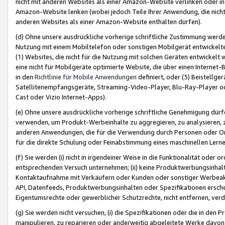
nicht mit anderen Websites als einer Amazon-Website verlinken oder i
Amazon-Website lenken (wobei jedoch Teile Ihrer Anwendung, die nich
anderen Websites als einer Amazon-Website enthalten dürfen).
(d) Ohne unsere ausdrückliche vorherige schriftliche Zustimmung werd
Nutzung mit einem Mobiltelefon oder sonstigen Mobilgerät entwickelt
(1) Websites, die nicht für die Nutzung mit solchen Geräten entwickelt
eine nicht für Mobilgeräte optimierte Website, die über einen Interne
in den
Richtlinie für Mobile Anwendungen
definiert, oder (3) Beistellge
Satellitenempfangsgeräte, Streaming-Video-Player, Blu-Ray-Player ode
Cast oder Vizio Internet-Apps).
(e) Ohne unsere ausdrückliche vorherige schriftliche Genehmigung dürfe
verwenden, um Produkt-Werbeinhalte zu aggregieren, zu analysieren, 
anderen Anwendungen, die für die Verwendung durch Personen oder Or
für die direkte Schulung oder Feinabstimmung eines maschinellen Lern
(f) Sie werden (i) nicht in irgendeiner Weise in die Funktionalität ode
entsprechenden Versuch unternehmen; (ii) keine Produktwerbungsinha
Kontaktaufnahme mit Verkäufern oder Kunden oder sonstiger Werbeaktiv
API, Datenfeeds, Produktwerbungsinhalten oder Spezifikationen erschei
Eigentumsrechte oder gewerblicher Schutzrechte, nicht entfernen, verd
(g) Sie werden nicht versuchen, (i) die Spezifikationen oder die in de
manipulieren, zu reparieren oder anderweitig abgeleitete Werke davon z