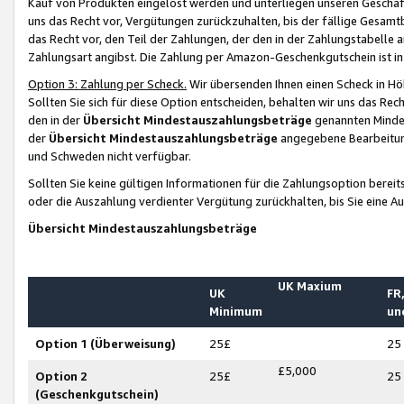
Kauf von Produkten eingelöst werden und unterliegen unseren Geschäf
uns das Recht vor, Vergütungen zurückzuhalten, bis der fällige Gesamt
das Recht vor, den Teil der Zahlungen, der den in der Zahlungstabelle 
Zahlungsart angibst. Die Zahlung per Amazon-Geschenkgutschein ist in
Option 3: Zahlung per Scheck.
Wir übersenden Ihnen einen Scheck in Höh
Sollten Sie sich für diese Option entscheiden, behalten wir uns das Rec
den in der
Übersicht Mindestauszahlungsbeträge
genannten Mindest
der
Übersicht Mindestauszahlungsbeträge
angegebene Bearbeitung
und Schweden nicht verfügbar.
Sollten Sie keine gültigen Informationen für die Zahlungsoption bereit
oder die Auszahlung verdienter Vergütung zurückhalten, bis Sie eine A
Übersicht Mindestauszahlungsbeträge
UK Maxium
UK
FR,
Minimum
un
Option 1 (Überweisung)
25£
25
£5,000
Option 2
25£
25
(Geschenkgutschein)