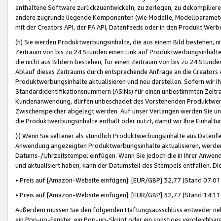
enthaltene Software zurückzuentwickeln, zu zerlegen, zu dekompilier
andere zugrunde liegende Komponenten (wie Modelle, Modellparameter
mit der Creators API, der PA API, Datenfeeds oder in den Produkt Werb
(h) Sie werden Produktwerbungsinhalte, die aus einem Bild bestehen, ni
Zeitraum von bis zu 24 Stunden einen Link auf Produktwerbungsinhalte
die nicht aus Bildern bestehen, für einen Zeitraum von bis zu 24 Stund
Ablauf dieses Zeitraums durch entsprechende Anfrage an die Creators 
Produktwerbungsinhalte aktualisieren und neu darstellen. Sofern wir Ih
Standardidentifikationsnummern (ASINs) für einen unbestimmten Zeitra
Kundenanwendung, dürfen unbeschadet des Vorstehenden Produktwerbu
Zwischenspeicher abgelegt werden. Auf unser Verlangen werden Sie un
die Produktwerbungsinhalte enthält oder nutzt, damit wir Ihre Einhalt
(i) Wenn Sie seltener als stündlich Produktwerbungsinhalte aus Datenfe
Anwendung angezeigten Produktwerbungsinhalte aktualisieren, werden 
Datums-/Uhrzeitstempel einfügen. Wenn Sie jedoch die in Ihrer Anwe
und aktualisiert haben, kann der Datumsteil des Stempels entfallen. Dies
• Preis auf [Amazon-Website einfügen]: [EUR/GBP] 32,77 (Stand 07.01.
• Preis auf [Amazon-Website einfügen]: [EUR/GBP] 32,77 (Stand 14:11 
Außerdem müssen Sie den folgenden Haftungsausschluss entweder neb
ein Pop-up-Fenster, ein Pop-up-Skript oder ein sonstiges vergleichba