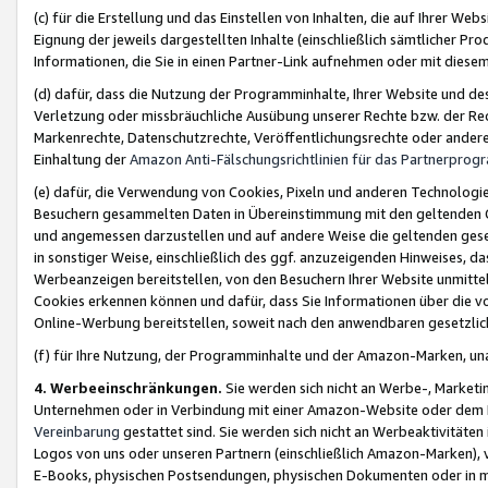
(c) für die Erstellung und das Einstellen von Inhalten, die auf Ihrer We
Eignung der jeweils dargestellten Inhalte (einschließlich sämtlicher 
Informationen, die Sie in einen Partner-Link aufnehmen oder mit diese
(d) dafür, dass die Nutzung der Programminhalte, Ihrer Website und des 
Verletzung oder missbräuchliche Ausübung unserer Rechte bzw. der Recht
Markenrechte, Datenschutzrechte, Veröffentlichungsrechte oder anderer
Einhaltung der
Amazon Anti-Fälschungsrichtlinien für das Partnerpro
(e) dafür, die Verwendung von Cookies, Pixeln und anderen Technologien
Besuchern gesammelten Daten in Übereinstimmung mit den geltenden Ge
und angemessen darzustellen und auf andere Weise die geltenden geset
in sonstiger Weise, einschließlich des ggf. anzuzeigenden Hinweises, d
Werbeanzeigen bereitstellen, von den Besuchern Ihrer Website unmitte
Cookies erkennen können und dafür, dass Sie Informationen über die v
Online-Werbung bereitstellen, soweit nach den anwendbaren gesetzlic
(f) für Ihre Nutzung, der Programminhalte und der Amazon-Marken, u
4. Werbeeinschränkungen.
Sie werden sich nicht an Werbe-, Market
Unternehmen oder in Verbindung mit einer Amazon-Website oder dem Pa
Vereinbarung
gestattet sind. Sie werden sich nicht an Werbeaktivitäten
Logos von uns oder unseren Partnern (einschließlich Amazon-Marken), 
E-Books, physischen Postsendungen, physischen Dokumenten oder in 