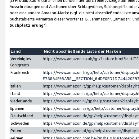
(c) Produktkäufe durch einen Kunden, der durch eine Anzeige auf eine 
Ausschreibungen und Auktionen über Schlagwörter, Suchbegriffe oder 
oder eine andere Amazon-Marke (vgl. die nicht abschließende Liste un
buchstabierte Varianten dieser Wörter (z. B. „ammazon“, „amaozn“ und „
Suchplatzierung
”);
Land
Nicht abschließende Liste der Marken
Vereinigtes
https://www.amazon.co.uk/gp/feature.html?ie=U
Königreich
Frankreich
https://www.amazon.fr/gp/help/customer/displa
E78834F9BA58__SECTION_64DE0ED1D744420E9
Italien
https://www.amazon.it/gp/help/customer/display
Irland
https://www.amazon.ie/gp/help/customer/displa
Niederlande
https://www.amazon.nl/gp/help/customer/display
Spanien
https://www.amazon.es/gp/help/customer/display
Deutschland
https://www.amazon.de/gp/help/customer/displa
Schweden
https://www.amazon.de/gp/help/customer/displa
Polen
https://www.amazon.pl/gp/help/customer/display
Belgien
https://www.amazon.com.be/gp/help/customer/d