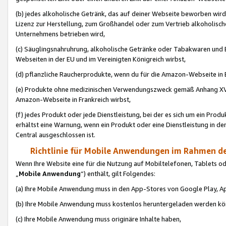
(b) jedes alkoholische Getränk, das auf deiner Webseite beworben wird
Lizenz zur Herstellung, zum Großhandel oder zum Vertrieb alkoholisch
Unternehmens betrieben wird,
(c) Säuglingsnahruhrung, alkoholische Getränke oder Tabakwaren und E
Webseiten in der EU und im Vereinigten Königreich wirbst,
(d) pflanzliche Raucherprodukte, wenn du für die Amazon-Webseite in B
(e) Produkte ohne medizinischen Verwendungszweck gemäß Anhang XVI 
Amazon-Webseite in Frankreich wirbst,
(f) jedes Produkt oder jede Dienstleistung, bei der es sich um ein Prod
erhältst eine Warnung, wenn ein Produkt oder eine Dienstleistung in de
Central ausgeschlossen ist.
Richtlinie für Mobile Anwendungen im Rahmen de
Wenn Ihre Website eine für die Nutzung auf Mobiltelefonen, Tablets 
„
Mobile Anwendung
“) enthält, gilt Folgendes:
(a) Ihre Mobile Anwendung muss in den App-Stores von Google Play, A
(b) Ihre Mobile Anwendung muss kostenlos heruntergeladen werden könn
(c) Ihre Mobile Anwendung muss originäre Inhalte haben,