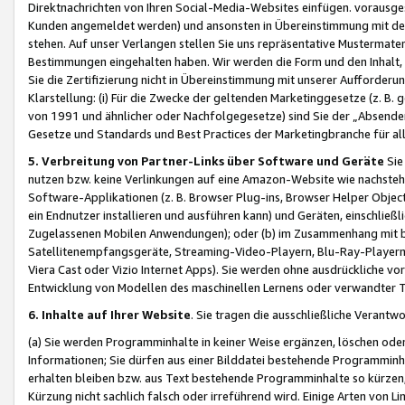
Direktnachrichten von Ihren Social-Media-Websites einfügen. vorausg
Kunden angemeldet werden) und ansonsten in Übereinstimmung mit der
stehen. Auf unser Verlangen stellen Sie uns repräsentative Mustermater
Bestimmungen eingehalten haben. Wir werden die Form und den Inhalt, di
Sie die Zertifizierung nicht in Übereinstimmung mit unserer Aufforderu
Klarstellung: (i) Für die Zwecke der geltenden Marketinggesetze (z. 
von 1991 und ähnlicher oder Nachfolgegesetze) sind Sie der „Absender“ j
Gesetze und Standards und Best Practices der Marketingbranche für 
5. Verbreitung von Partner-Links über Software und Geräte
Sie
nutzen bzw. keine Verlinkungen auf eine Amazon-Website wie nachsteh
Software-Applikationen (z. B. Browser Plug-ins, Browser Helper Objec
ein Endnutzer installieren und ausführen kann) und Geräten, einschlie
Zugelassenen Mobilen Anwendungen); oder (b) im Zusammenhang mit bzw.
Satellitenempfangsgeräte, Streaming-Video-Playern, Blu-Ray-Playern 
Viera Cast oder Vizio Internet Apps). Sie werden ohne ausdrückliche v
Entwicklung von Modellen des maschinellen Lernens oder verwandter 
6. Inhalte auf Ihrer Website
. Sie tragen die ausschließliche Verantwo
(a) Sie werden Programminhalte in keiner Weise ergänzen, löschen oder
Informationen; Sie dürfen aus einer Bilddatei bestehende Programminhal
erhalten bleiben bzw. aus Text bestehende Programminhalte so kürzen, 
Kürzung nicht sachlich falsch oder irreführend wird. Einige Arten von L