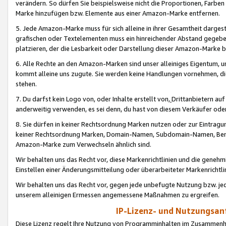
verändern. So dürfen Sie beispielsweise nicht die Proportionen, Farb
Marke hinzufügen bzw. Elemente aus einer Amazon-Marke entfernen.
5. Jede Amazon-Marke muss für sich alleine in ihrer Gesamtheit darge
grafischen oder Textelementen muss ein hinreichender Abstand gegebe
platzieren, der die Lesbarkeit oder Darstellung dieser Amazon-Marke b
6. Alle Rechte an den Amazon-Marken sind unser alleiniges Eigentum, 
kommt alleine uns zugute. Sie werden keine Handlungen vornehmen, 
stehen.
7. Du darfst kein Logo von, oder Inhalte erstellt von,
Drittanbietern au
anderweitig verwenden, es sei denn, du hast von diesem Verkäufer oder
8. Sie dürfen in keiner Rechtsordnung Marken nutzen oder zur Eintragu
keiner Rechtsordnung Marken, Domain-Namen, Subdomain-Namen, Benu
Amazon-Marke zum Verwechseln ähnlich sind.
Wir behalten uns das Recht vor, diese Markenrichtlinien und die gene
Einstellen einer Änderungsmitteilung oder überarbeiteter Markenricht
Wir behalten uns das Recht vor, gegen jede unbefugte Nutzung bzw. jede 
unserem alleinigen Ermessen angemessene Maßnahmen zu ergreifen.
IP-Lizenz- und Nutzungsan
Diese Lizenz regelt Ihre Nutzung von Programminhalten im Zusammen