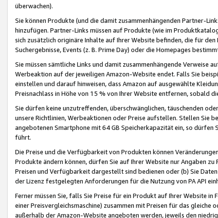
überwachen).
Sie können Produkte (und die damit zusammenhängenden Partner-Links)
hinzufügen. Partner-Links müssen auf Produkte (wie im Produktkatalog de
sich zusätzlich originäre Inhalte auf Ihrer Website befinden, die für 
Suchergebnisse, Events (z. B. Prime Day) oder die Homepages bestimmte
Sie müssen sämtliche Links und damit zusammenhängende Verweise auf z
Werbeaktion auf der jeweiligen Amazon-Website endet. Falls Sie beisp
einstellen und darauf hinweisen, dass Amazon auf ausgewählte Kleidun
Preisnachlass in Höhe von 15 % von Ihrer Website entfernen, sobald di
Sie dürfen keine unzutreffenden, überschwänglichen, täuschenden od
unsere Richtlinien, Werbeaktionen oder Preise aufstellen. Stellen Sie 
angebotenen Smartphone mit 64 GB Speicherkapazität ein, so dürfen S
führt.
Die Preise und die Verfügbarkeit von Produkten können Veränderungen 
Produkte ändern können, dürfen Sie auf Ihrer Website nur Angaben zu P
Preisen und Verfügbarkeit dargestellt sind bedienen oder (b) Sie Daten
der Lizenz festgelegten Anforderungen für die Nutzung von PA API einh
Ferner müssen Sie, falls Sie Preise für ein Produkt auf Ihrer Website in 
einer Preisvergleichsmaschine) zusammen mit Preisen für das gleiche o
außerhalb der Amazon-Website angeboten werden, jeweils den niedrigst