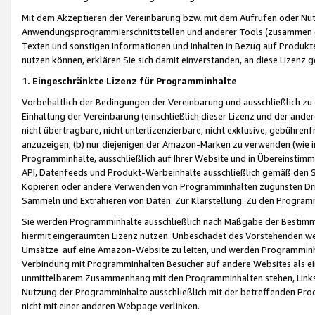
Mit dem Akzeptieren der Vereinbarung bzw. mit dem Aufrufen oder Nutz
Anwendungsprogrammierschnittstellen und anderer Tools (zusammen die
Texten und sonstigen Informationen und Inhalten in Bezug auf Produkte
nutzen können, erklären Sie sich damit einverstanden, an diese Lizenz 
1. Eingeschränkte Lizenz für Programminhalte
Vorbehaltlich der Bedingungen der Vereinbarung und ausschließlich z
Einhaltung der Vereinbarung (einschließlich dieser Lizenz und der ande
nicht übertragbare, nicht unterlizenzierbare, nicht exklusive, gebühren
anzuzeigen; (b) nur diejenigen der Amazon-Marken zu verwenden (wie in 
Programminhalte, ausschließlich auf Ihrer Website und in Übereinstimmu
API, Datenfeeds und Produkt-Werbeinhalte ausschließlich gemäß den Spe
Kopieren oder andere Verwenden von Programminhalten zugunsten Dri
Sammeln und Extrahieren von Daten. Zur Klarstellung: Zu den Program
Sie werden Programminhalte ausschließlich nach Maßgabe der Besti
hiermit eingeräumten Lizenz nutzen. Unbeschadet des Vorstehenden we
Umsätze auf eine Amazon-Website zu leiten, und werden Programminhal
Verbindung mit Programminhalten Besucher auf andere Websites als ein
unmittelbarem Zusammenhang mit den Programminhalten stehen, Links z
Nutzung der Programminhalte ausschließlich mit der betreffenden Pr
nicht mit einer anderen Webpage verlinken.