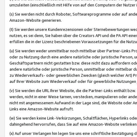
umzuleiten (einschließlich mit Hilfe von auf den Computern der Nutzer i
(s) Sie werden nicht durch Roboter, Softwareprogramme oder auf andere
Amazon-Website generieren.
(t) Sie werden unsere Kundenrezensionen oder Sternebewertungen wed
nutzen, es sei denn, Sie haben über die Creators API und die PA API e
erfüllen die in der Lizenz beschriebenen Voraussetzungen für die Nutzu
(u) Sie werden weder unmittelbar noch mittelbar über Partner-Links P
oder zu Nutzung durch eine andere natürliche oder juristische Person,
Geschäftspartnern nicht gestatten bzw. diese nicht dazu auffordern od
andere natürliche oder juristische Person, unmittelbar oder mittelbar
zu Wiederverkaufs- oder gewerblichen Zwecken (gleich welcher Art) 
auf Ihrer Website zum Wiederverkauf oder für gewerbliche Nutzungen 
(v) Sie werden die URL Ihrer Website, die die Partner-Links enthält b
werden, nicht in einer Weise tarnen, verstecken, manipulieren oder and
nicht mit angemessenem Aufwand in der Lage sind, die Website oder A
Links eine Amazon-Website aufruft.
(w) Sie werden keine Link-Verkürzungen, Schaltflächen, Hyperlinks ode
dahingehend hervorrufen, dass Sie auf eine Amazon-Website verlinken
(x) Auf unser Verlangen hin legen Sie uns eine schriftliche Bestätigung