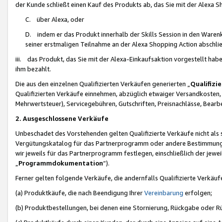
der Kunde schließt einen Kauf des Produkts ab, das Sie mit der Alexa 
C. über Alexa, oder
D. indem er das Produkt innerhalb der Skills Session in den Waren
seiner erstmaligen Teilnahme an der Alexa Shopping Action abschlie
iii. das Produkt, das Sie mit der Alexa-Einkaufsaktion vorgestellt ha
ihm bezahlt.
Die aus den einzelnen Qualifizierten Verkäufen generierten „
Qualifizi
Qualifizierten Verkäufe einnehmen, abzüglich etwaiger Versandkosten
Mehrwertsteuer), Servicegebühren, Gutschriften, Preisnachlässe, Bear
2. Ausgeschlossene Verkäufe
Unbeschadet des Vorstehenden gelten Qualifizierte Verkäufe nicht als
Vergütungskatalog für das Partnerprogramm oder andere Bestimmungen,
wir jeweils für das Partnerprogramm festlegen, einschließlich der jewe
„
Programmdokumentation
“).
Ferner gelten folgende Verkäufe, die andernfalls Qualifizierte Verkä
(a) Produktkäufe, die nach Beendigung Ihrer
Vereinbarung
erfolgen;
(b) Produktbestellungen, bei denen eine Stornierung, Rückgabe oder R