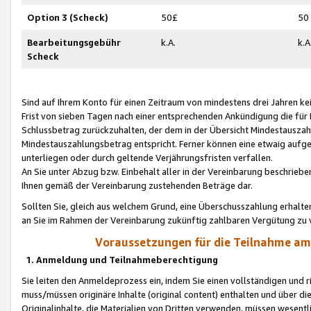
Option 3 (Scheck)
50£
50
Bearbeitungsgebühr
k.A.
k.A
Scheck
Sind auf Ihrem Konto für einen Zeitraum von mindestens drei Jahren kein
Frist von sieben Tagen nach einer entsprechenden Ankündigung die für
Schlussbetrag zurückzuhalten, der dem in der Übersicht Mindestausz
Mindestauszahlungsbetrag entspricht. Ferner können eine etwaig aufg
unterliegen oder durch geltende Verjährungsfristen verfallen.
An Sie unter Abzug bzw. Einbehalt aller in der Vereinbarung beschrieb
Ihnen gemäß der Vereinbarung zustehenden Beträge dar.
Sollten Sie, gleich aus welchem Grund, eine Überschusszahlung erhalte
an Sie im Rahmen der Vereinbarung zukünftig zahlbaren Vergütung zu 
Voraussetzungen für die Teilnahme a
1. Anmeldung und Teilnahmeberechtigung
Sie leiten den Anmeldeprozess ein, indem Sie einen vollständigen und 
muss/müssen originäre Inhalte (original content) enthalten und über d
Originalinhalte, die Materialien von Dritten verwenden, müssen wese