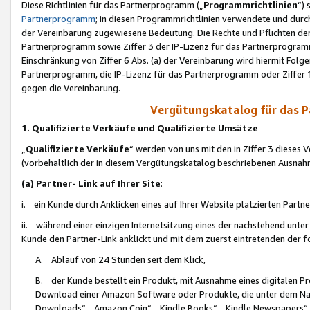
Diese Richtlinien für das Partnerprogramm („
Programmrichtlinien
“)
Partnerprogramm
; in diesen Programmrichtlinien verwendete und durch
der Vereinbarung zugewiesene Bedeutung. Die Rechte und Pflichten de
Partnerprogramm sowie Ziffer 3 der IP-Lizenz für das Partnerprogram
Einschränkung von Ziffer 6 Abs. (a) der Vereinbarung wird hiermit Fol
Partnerprogramm, die IP-Lizenz für das Partnerprogramm oder Ziffer 1
gegen die Vereinbarung.
Vergütungskatalog für das 
1. Qualifizierte Verkäufe und Qualifizierte Umsätze
„
Qualifizierte Verkäufe
“ werden von uns mit den in Ziffer 3 diese
(vorbehaltlich der in diesem Vergütungskatalog beschriebenen Ausnah
(a) Partner- Link auf Ihrer Site
:
i. ein Kunde durch Anklicken eines auf Ihrer Website platzierten Part
ii. während einer einzigen Internetsitzung eines der nachstehend unter (i)
Kunde den Partner-Link anklickt und mit dem zuerst eintretenden der f
A. Ablauf von 24 Stunden seit dem Klick,
B. der Kunde bestellt ein Produkt, mit Ausnahme eines digitalen P
Download einer Amazon Software oder Produkte, die unter dem N
Downloads“, „Amazon Coin“, „Kindle Books“, „Kindle Newspapers“, „