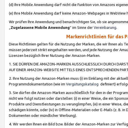
(d) Ihre Mobile Anwendung darf nicht die Funktion von Amazons eige
(e) Ihre Mobile Anwendung darf keine Amazon-Webpages in WebView 
Wir prüfen Ihre Anwendung und benachrichtigen Sie, ob sie angenomm
„
Zugelassene Mobile Anwendung
“ im Sinne der
Vereinbarung
.
Markenrichtlinien für das 
Diese Richtlinien gelten für die Nutzung der Marken, die wir Ihnen als 
müssen jederzeit strikt eingehalten werden, und jede Nutzung der Ama
Lizenzen bezüglich Ihrer Nutzung der Amazon-Marken.
1. SIE DÜRFEN DIE AMAZON-MARKEN AUSSCHLIESSLICH DURCH DARS
AUF EINER AMAZON-WEBSITE MITTELS EINES ENTSPRECHENDEN PART
2. Ihre Nutzung der Amazon-Marken muss (i) im Einklang mit der aktuells
Programmdokumentation (wie im
Vergütungskatalog
definiert) erfolg
3. Sie dürfen die Amazon-Marken ausschließlich für den in der Progr
nicht wie folgt nutzen oder darstellen: (i) in einer Weise, die ein Spo
Produkte und Dienstleistungen zu verunglimpfen, (iii) in einer Weise
schädigen könnte, oder (iv) in Offline-Materialien oder E-Mails (z. B.
Dokumenten oder mündlicher Werbung).
4. Wir werden Ihnen ein Bild bzw. Bilder der Amazon-Marken zur Verfüg