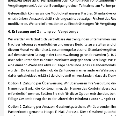
(beispielsweise durch Manipulation oder Kombination von Attributions-
Vergütungen und/oder der Beendigung deiner Teilnahme am Partnerp
Gelegentlich können wir die Möglichkeit unserer Partner, Standardv
einschränken. Amazon behält sich (ungeachtet etwaiger Fristen) das Re
modifizieren. Weitere Informationen zu Einschränkungen für Vergütung
6. Erfassung und Zahlung von Vergütungen
Wir werden wirtschaftlich vertretbare Anstrengungen unternehmen, um 
Nachverfolgung zu ermöglichen und unsere Berichte zu erstellen und di
diesem Monat verdient hast, zusammengefasst sind. Standardvergütung
auf den nächsten Betrag in der Landeswährung gerundet werden (z. B. C
über oder unter dem in deiner Preiskarte angegebenen Satz liegt. Wir
eine Amazon-Webseite etwa 60 Tage nach Ende jedes Kalendermonats, i
wurden. Du kannst wählen, ob du Zahlungen in einer anderen Währung
dafür entscheidest, erklärst du dich damit einverstanden, dass die K
Option 1: Zahlung per Überweisung.
Wir überweisen Ihre Vergütung dir
Namen der Bank, die Kontonummer, den Namen des Kontoinhabers bzw. a
erforderlich) nennen. Sollten Sie sich für diese Option entscheiden, be
fällige Gesamtbetrag den in der
Übersicht Mindestauszahlungsbet
Option 2: Zahlung per Amazon-Geschenkgutschein.
Wir übersenden Ihne
Partnerkonto genannte Haupt-E-Mail-Adresse. Diese Geschenkgutschei