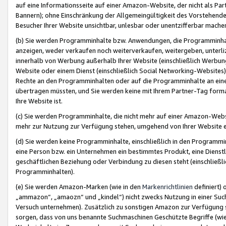
auf eine Informationsseite auf einer Amazon-Website, der nicht als Part
Bannern); ohne Einschränkung der Allgemeingültigkeit des Vorstehende
Besucher Ihrer Website unsichtbar, unlesbar oder unentzifferbar mache
(b) Sie werden Programminhalte bzw. Anwendungen, die Programminhalt
anzeigen, weder verkaufen noch weiterverkaufen, weitergeben, unterli
innerhalb von Werbung außerhalb Ihrer Website (einschließlich Werbun
Website oder einem Dienst (einschließlich Social Networking-Website
Rechte an den Programminhalten oder auf die Programminhalte an eine a
übertragen müssten, und Sie werden keine mit Ihrem Partner-Tag formati
Ihre Website ist.
(c) Sie werden Programminhalte, die nicht mehr auf einer Amazon-Websit
mehr zur Nutzung zur Verfügung stehen, umgehend von Ihrer Website e
(d) Sie werden keine Programminhalte, einschließlich in den Programmin
eine Person bzw. ein Unternehmen ein bestimmtes Produkt, eine Dienstle
geschäftlichen Beziehung oder Verbindung zu diesen steht (einschließli
Programminhalten).
(e) Sie werden Amazon-Marken (wie in den
Markenrichtlinien
definiert) 
„ammazon“, „amaozn“ und „kindel“) nicht zwecks Nutzung in einer Suc
Versuch unternehmen). Zusätzlich zu sonstigen Amazon zur Verfügung 
sorgen, dass von uns benannte Suchmaschinen Geschützte Begriffe (wie 