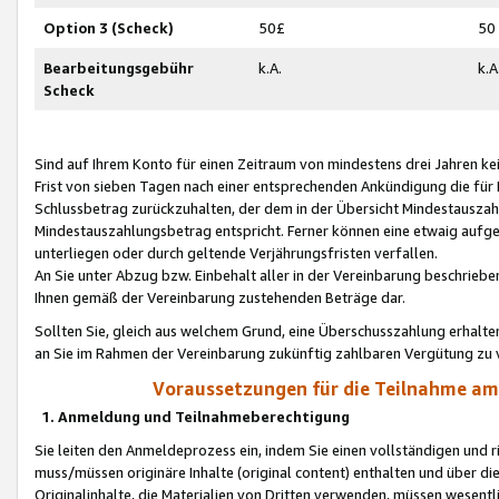
Option 3 (Scheck)
50£
50
Bearbeitungsgebühr
k.A.
k.A
Scheck
Sind auf Ihrem Konto für einen Zeitraum von mindestens drei Jahren kein
Frist von sieben Tagen nach einer entsprechenden Ankündigung die für
Schlussbetrag zurückzuhalten, der dem in der Übersicht Mindestausz
Mindestauszahlungsbetrag entspricht. Ferner können eine etwaig aufg
unterliegen oder durch geltende Verjährungsfristen verfallen.
An Sie unter Abzug bzw. Einbehalt aller in der Vereinbarung beschrieb
Ihnen gemäß der Vereinbarung zustehenden Beträge dar.
Sollten Sie, gleich aus welchem Grund, eine Überschusszahlung erhalte
an Sie im Rahmen der Vereinbarung zukünftig zahlbaren Vergütung zu 
Voraussetzungen für die Teilnahme a
1. Anmeldung und Teilnahmeberechtigung
Sie leiten den Anmeldeprozess ein, indem Sie einen vollständigen und 
muss/müssen originäre Inhalte (original content) enthalten und über d
Originalinhalte, die Materialien von Dritten verwenden, müssen wese