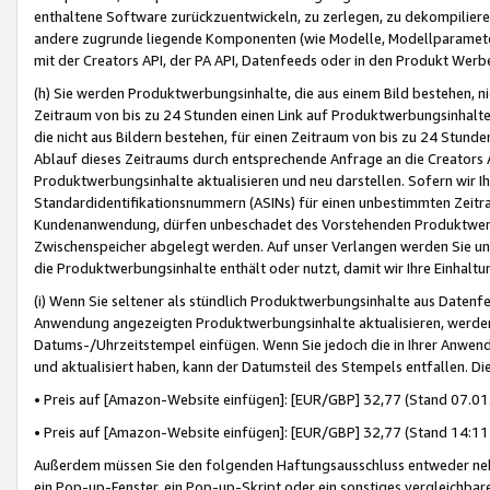
enthaltene Software zurückzuentwickeln, zu zerlegen, zu dekompilier
andere zugrunde liegende Komponenten (wie Modelle, Modellparameter
mit der Creators API, der PA API, Datenfeeds oder in den Produkt Werb
(h) Sie werden Produktwerbungsinhalte, die aus einem Bild bestehen, ni
Zeitraum von bis zu 24 Stunden einen Link auf Produktwerbungsinhalte
die nicht aus Bildern bestehen, für einen Zeitraum von bis zu 24 Stund
Ablauf dieses Zeitraums durch entsprechende Anfrage an die Creators 
Produktwerbungsinhalte aktualisieren und neu darstellen. Sofern wir Ih
Standardidentifikationsnummern (ASINs) für einen unbestimmten Zeitra
Kundenanwendung, dürfen unbeschadet des Vorstehenden Produktwerbu
Zwischenspeicher abgelegt werden. Auf unser Verlangen werden Sie un
die Produktwerbungsinhalte enthält oder nutzt, damit wir Ihre Einhalt
(i) Wenn Sie seltener als stündlich Produktwerbungsinhalte aus Datenfe
Anwendung angezeigten Produktwerbungsinhalte aktualisieren, werden 
Datums-/Uhrzeitstempel einfügen. Wenn Sie jedoch die in Ihrer Anwe
und aktualisiert haben, kann der Datumsteil des Stempels entfallen. Dies
• Preis auf [Amazon-Website einfügen]: [EUR/GBP] 32,77 (Stand 07.01.
• Preis auf [Amazon-Website einfügen]: [EUR/GBP] 32,77 (Stand 14:11 
Außerdem müssen Sie den folgenden Haftungsausschluss entweder neb
ein Pop-up-Fenster, ein Pop-up-Skript oder ein sonstiges vergleichba