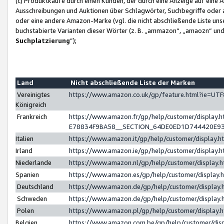
(c) Produktkäufe durch einen Kunden, der durch eine Anzeige auf eine 
Ausschreibungen und Auktionen über Schlagwörter, Suchbegriffe oder 
oder eine andere Amazon-Marke (vgl. die nicht abschließende Liste un
buchstabierte Varianten dieser Wörter (z. B. „ammazon“, „amaozn“ und „
Suchplatzierung
”);
Land
Nicht abschließende Liste der Marken
Vereinigtes
https://www.amazon.co.uk/gp/feature.html?ie=U
Königreich
Frankreich
https://www.amazon.fr/gp/help/customer/displa
E78834F9BA58__SECTION_64DE0ED1D744420E9
Italien
https://www.amazon.it/gp/help/customer/display
Irland
https://www.amazon.ie/gp/help/customer/displa
Niederlande
https://www.amazon.nl/gp/help/customer/display
Spanien
https://www.amazon.es/gp/help/customer/display
Deutschland
https://www.amazon.de/gp/help/customer/displa
Schweden
https://www.amazon.de/gp/help/customer/displa
Polen
https://www.amazon.pl/gp/help/customer/display
Belgien
https://www.amazon.com.be/gp/help/customer/d