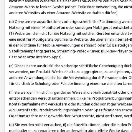
nicht mit anderen Websites als einer Amazon-Website verlinken oder i
Amazon-Website lenken (wobei jedoch Teile Ihrer Anwendung, die nich
anderen Websites als einer Amazon-Website enthalten dürfen).
(d) Ohne unsere ausdrückliche vorherige schriftliche Zustimmung werd
Nutzung mit einem Mobiltelefon oder sonstigen Mobilgerät entwickelt
(1) Websites, die nicht für die Nutzung mit solchen Geräten entwickelt
eine nicht für Mobilgeräte optimierte Website, die über einen Interne
in den
Richtlinie für Mobile Anwendungen
definiert, oder (3) Beistellge
Satellitenempfangsgeräte, Streaming-Video-Player, Blu-Ray-Player ode
Cast oder Vizio Internet-Apps).
(e) Ohne unsere ausdrückliche vorherige schriftliche Genehmigung dürfe
verwenden, um Produkt-Werbeinhalte zu aggregieren, zu analysieren, 
anderen Anwendungen, die für die Verwendung durch Personen oder Or
für die direkte Schulung oder Feinabstimmung eines maschinellen Lern
(f) Sie werden (i) nicht in irgendeiner Weise in die Funktionalität ode
entsprechenden Versuch unternehmen; (ii) keine Produktwerbungsinha
Kontaktaufnahme mit Verkäufern oder Kunden oder sonstiger Werbeaktiv
API, Datenfeeds, Produktwerbungsinhalten oder Spezifikationen erschei
Eigentumsrechte oder gewerblicher Schutzrechte, nicht entfernen, verd
(g) Sie werden nicht versuchen, (i) die Spezifikationen oder die in de
manipulieren, zu reparieren oder anderweitig abgeleitete Werke davon z