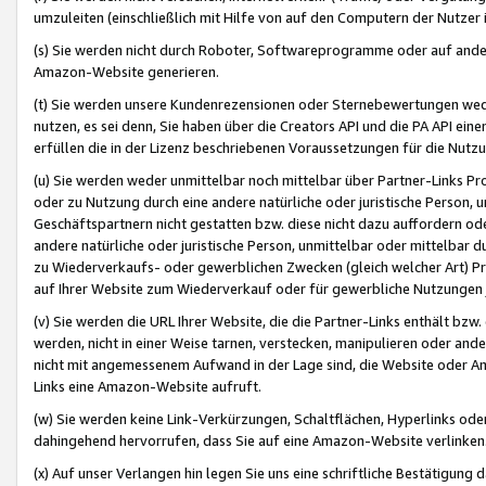
umzuleiten (einschließlich mit Hilfe von auf den Computern der Nutzer i
(s) Sie werden nicht durch Roboter, Softwareprogramme oder auf andere
Amazon-Website generieren.
(t) Sie werden unsere Kundenrezensionen oder Sternebewertungen wed
nutzen, es sei denn, Sie haben über die Creators API und die PA API e
erfüllen die in der Lizenz beschriebenen Voraussetzungen für die Nutzu
(u) Sie werden weder unmittelbar noch mittelbar über Partner-Links P
oder zu Nutzung durch eine andere natürliche oder juristische Person,
Geschäftspartnern nicht gestatten bzw. diese nicht dazu auffordern od
andere natürliche oder juristische Person, unmittelbar oder mittelbar
zu Wiederverkaufs- oder gewerblichen Zwecken (gleich welcher Art) 
auf Ihrer Website zum Wiederverkauf oder für gewerbliche Nutzungen 
(v) Sie werden die URL Ihrer Website, die die Partner-Links enthält b
werden, nicht in einer Weise tarnen, verstecken, manipulieren oder and
nicht mit angemessenem Aufwand in der Lage sind, die Website oder A
Links eine Amazon-Website aufruft.
(w) Sie werden keine Link-Verkürzungen, Schaltflächen, Hyperlinks ode
dahingehend hervorrufen, dass Sie auf eine Amazon-Website verlinken
(x) Auf unser Verlangen hin legen Sie uns eine schriftliche Bestätigung