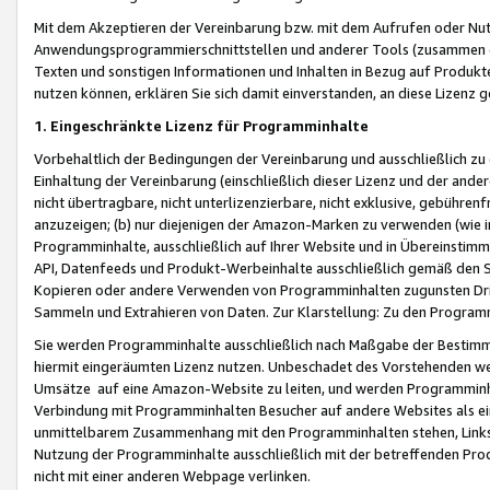
Mit dem Akzeptieren der Vereinbarung bzw. mit dem Aufrufen oder Nutz
Anwendungsprogrammierschnittstellen und anderer Tools (zusammen die
Texten und sonstigen Informationen und Inhalten in Bezug auf Produkte
nutzen können, erklären Sie sich damit einverstanden, an diese Lizenz 
1. Eingeschränkte Lizenz für Programminhalte
Vorbehaltlich der Bedingungen der Vereinbarung und ausschließlich z
Einhaltung der Vereinbarung (einschließlich dieser Lizenz und der ande
nicht übertragbare, nicht unterlizenzierbare, nicht exklusive, gebühren
anzuzeigen; (b) nur diejenigen der Amazon-Marken zu verwenden (wie in 
Programminhalte, ausschließlich auf Ihrer Website und in Übereinstimmu
API, Datenfeeds und Produkt-Werbeinhalte ausschließlich gemäß den Spe
Kopieren oder andere Verwenden von Programminhalten zugunsten Dri
Sammeln und Extrahieren von Daten. Zur Klarstellung: Zu den Program
Sie werden Programminhalte ausschließlich nach Maßgabe der Besti
hiermit eingeräumten Lizenz nutzen. Unbeschadet des Vorstehenden we
Umsätze auf eine Amazon-Website zu leiten, und werden Programminhal
Verbindung mit Programminhalten Besucher auf andere Websites als ein
unmittelbarem Zusammenhang mit den Programminhalten stehen, Links z
Nutzung der Programminhalte ausschließlich mit der betreffenden Pr
nicht mit einer anderen Webpage verlinken.