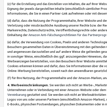
(c) für die Erstellung und das Einstellen von Inhalten, die auf Ihrer We
Eignung der jeweils dargestellten Inhalte (einschließlich sämtlicher 
Informationen, die Sie in einen Partner-Link aufnehmen oder mit diese
(d) dafür, dass die Nutzung der Programminhalte, Ihrer Website und des 
Verletzung oder missbräuchliche Ausübung unserer Rechte bzw. der Recht
Markenrechte, Datenschutzrechte, Veröffentlichungsrechte oder anderer
Einhaltung der
Amazon Anti-Fälschungsrichtlinien für das Partnerpro
(e) dafür, die Verwendung von Cookies, Pixeln und anderen Technologien
Besuchern gesammelten Daten in Übereinstimmung mit den geltenden Ge
und angemessen darzustellen und auf andere Weise die geltenden geset
in sonstiger Weise, einschließlich des ggf. anzuzeigenden Hinweises, d
Werbeanzeigen bereitstellen, von den Besuchern Ihrer Website unmitte
Cookies erkennen können und dafür, dass Sie Informationen über die v
Online-Werbung bereitstellen, soweit nach den anwendbaren gesetzlic
(f) für Ihre Nutzung, der Programminhalte und der Amazon-Marken, u
4. Werbeeinschränkungen.
Sie werden sich nicht an Werbe-, Market
Unternehmen oder in Verbindung mit einer Amazon-Website oder dem Pa
Vereinbarung
gestattet sind. Sie werden sich nicht an Werbeaktivitäten
Logos von uns oder unseren Partnern (einschließlich Amazon-Marken), 
E-Books, physischen Postsendungen, physischen Dokumenten oder in 