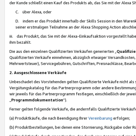
der Kunde schließt einen Kauf des Produkts ab, das Sie mit der Alexa 
C. über Alexa, oder
D. indem er das Produkt innerhalb der Skills Session in den Waren
seiner erstmaligen Teilnahme an der Alexa Shopping Action abschlie
iii. das Produkt, das Sie mit der Alexa-Einkaufsaktion vorgestellt ha
ihm bezahlt.
Die aus den einzelnen Qualifizierten Verkäufen generierten „
Qualifizi
Qualifizierten Verkäufe einnehmen, abzüglich etwaiger Versandkosten
Mehrwertsteuer), Servicegebühren, Gutschriften, Preisnachlässe, Bear
2. Ausgeschlossene Verkäufe
Unbeschadet des Vorstehenden gelten Qualifizierte Verkäufe nicht als
Vergütungskatalog für das Partnerprogramm oder andere Bestimmungen,
wir jeweils für das Partnerprogramm festlegen, einschließlich der jewe
„
Programmdokumentation
“).
Ferner gelten folgende Verkäufe, die andernfalls Qualifizierte Verkä
(a) Produktkäufe, die nach Beendigung Ihrer
Vereinbarung
erfolgen;
(b) Produktbestellungen, bei denen eine Stornierung, Rückgabe oder R