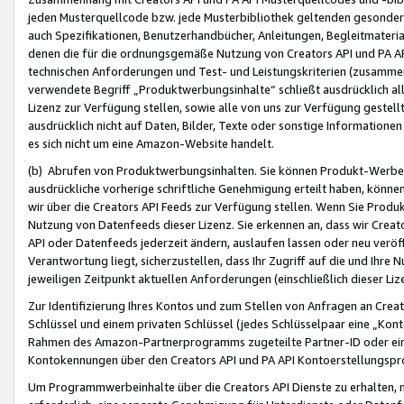
jeden Musterquellcode bzw. jede Musterbibliothek geltenden gesonder
auch Spezifikationen, Benutzerhandbücher, Anleitungen, Begleitmaterial
denen die für die ordnungsgemäße Nutzung von Creators API und PA A
technischen Anforderungen und Test- und Leistungskriterien (zusammen
verwendete Begriff „Produktwerbungsinhalte“ schließt ausdrücklich al
Lizenz zur Verfügung stellen, sowie alle von uns zur Verfügung gestel
ausdrücklich nicht auf Daten, Bilder, Texte oder sonstige Informatione
es sich nicht um eine Amazon-Website handelt.
(b) Abrufen von Produktwerbungsinhalten. Sie können Produkt-Werbein
ausdrückliche vorherige schriftliche Genehmigung erteilt haben, könn
wir über die Creators API Feeds zur Verfügung stellen. Wenn Sie Produk
Nutzung von Datenfeeds dieser Lizenz. Sie erkennen an, dass wir Creat
API oder Datenfeeds jederzeit ändern, auslaufen lassen oder neu veröffe
Verantwortung liegt, sicherzustellen, dass Ihr Zugriff auf die und Ihr
jeweiligen Zeitpunkt aktuellen Anforderungen (einschließlich dieser Liz
Zur Identifizierung Ihres Kontos und zum Stellen von Anfragen an Crea
Schlüssel und einem privaten Schlüssel (jedes Schlüsselpaar eine „Kon
Rahmen des Amazon-Partnerprogramms zugeteilte Partner-ID oder ein
Kontokennungen über den Creators API und PA API Kontoerstellungspro
Um Programmwerbeinhalte über die Creators API Dienste zu erhalten, m