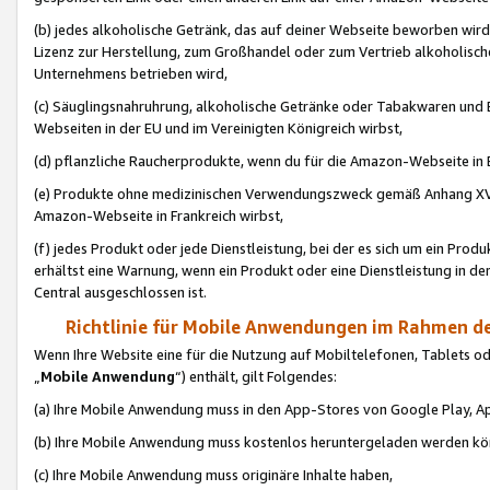
(b) jedes alkoholische Getränk, das auf deiner Webseite beworben wird
Lizenz zur Herstellung, zum Großhandel oder zum Vertrieb alkoholisch
Unternehmens betrieben wird,
(c) Säuglingsnahruhrung, alkoholische Getränke oder Tabakwaren und E
Webseiten in der EU und im Vereinigten Königreich wirbst,
(d) pflanzliche Raucherprodukte, wenn du für die Amazon-Webseite in B
(e) Produkte ohne medizinischen Verwendungszweck gemäß Anhang XVI 
Amazon-Webseite in Frankreich wirbst,
(f) jedes Produkt oder jede Dienstleistung, bei der es sich um ein Prod
erhältst eine Warnung, wenn ein Produkt oder eine Dienstleistung in de
Central ausgeschlossen ist.
Richtlinie für Mobile Anwendungen im Rahmen de
Wenn Ihre Website eine für die Nutzung auf Mobiltelefonen, Tablets 
„
Mobile Anwendung
“) enthält, gilt Folgendes:
(a) Ihre Mobile Anwendung muss in den App-Stores von Google Play, A
(b) Ihre Mobile Anwendung muss kostenlos heruntergeladen werden könn
(c) Ihre Mobile Anwendung muss originäre Inhalte haben,