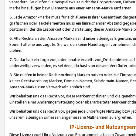
verändern. So dürfen Sie beispielsweise nicht die Proportionen, Farb
Marke hinzufügen bzw. Elemente aus einer Amazon-Marke entfernen.
5. Jede Amazon-Marke muss für sich alleine in ihrer Gesamtheit darge
grafischen oder Textelementen muss ein hinreichender Abstand gegebe
platzieren, der die Lesbarkeit oder Darstellung dieser Amazon-Marke b
6. Alle Rechte an den Amazon-Marken sind unser alleiniges Eigentum, 
kommt alleine uns zugute. Sie werden keine Handlungen vornehmen, 
stehen.
7. Du darfst kein Logo von, oder Inhalte erstellt von,
Drittanbietern au
anderweitig verwenden, es sei denn, du hast von diesem Verkäufer oder
8. Sie dürfen in keiner Rechtsordnung Marken nutzen oder zur Eintragu
keiner Rechtsordnung Marken, Domain-Namen, Subdomain-Namen, Benu
Amazon-Marke zum Verwechseln ähnlich sind.
Wir behalten uns das Recht vor, diese Markenrichtlinien und die gene
Einstellen einer Änderungsmitteilung oder überarbeiteter Markenricht
Wir behalten uns das Recht vor, gegen jede unbefugte Nutzung bzw. jede 
unserem alleinigen Ermessen angemessene Maßnahmen zu ergreifen.
IP-Lizenz- und Nutzungsan
Diese Lizenz regelt Ihre Nutzung von Programminhalten im Zusammen