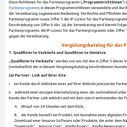
Diese Richtlinien für das Partnerprogramm („
Programmrichtlinien
“)
Partnerprogramm
; in diesen Programmrichtlinien verwendete und durch
der Vereinbarung zugewiesene Bedeutung. Die Rechte und Pflichten de
Partnerprogramm sowie Ziffer 3 der IP-Lizenz für das Partnerprogram
Einschränkung von Ziffer 6 Abs. (a) der Vereinbarung wird hiermit Fol
Partnerprogramm, die IP-Lizenz für das Partnerprogramm oder Ziffer 1
gegen die Vereinbarung.
Vergütungskatalog für das 
1. Qualifizierte Verkäufe und Qualifizierte Umsätze
„
Qualifizierte Verkäufe
“ werden von uns mit den in Ziffer 3 diese
(vorbehaltlich der in diesem Vergütungskatalog beschriebenen Ausnah
(a) Partner- Link auf Ihrer Site
:
i. ein Kunde durch Anklicken eines auf Ihrer Website platzierten Part
ii. während einer einzigen Internetsitzung eines der nachstehend unter (i)
Kunde den Partner-Link anklickt und mit dem zuerst eintretenden der f
A. Ablauf von 24 Stunden seit dem Klick,
B. der Kunde bestellt ein Produkt, mit Ausnahme eines digitalen P
Download einer Amazon Software oder Produkte, die unter dem N
Downloads“, „Amazon Coin“, „Kindle Books“, „Kindle Newspapers“, „