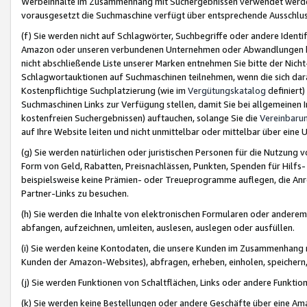
Werbeinhalte im Zusammenhang mit Suchergebnissen verwendet werden,
vorausgesetzt die Suchmaschine verfügt über entsprechende Ausschlu
(f) Sie werden nicht auf Schlagwörter, Suchbegriffe oder andere Ident
Amazon oder unseren verbundenen Unternehmen oder Abwandlungen bzw
nicht abschließende Liste unserer Marken entnehmen Sie bitte der Nich
Schlagwortauktionen auf Suchmaschinen teilnehmen, wenn die sich da
Kostenpflichtige Suchplatzierung (wie im
Vergütungskatalog
definiert
Suchmaschinen Links zur Verfügung stellen, damit Sie bei allgemeinen I
kostenfreien Suchergebnissen) auftauchen, solange Sie die
Vereinbaru
auf Ihre Website leiten und nicht unmittelbar oder mittelbar über eine
(g) Sie werden natürlichen oder juristischen Personen für die Nutzung 
Form von Geld, Rabatten, Preisnachlässen, Punkten, Spenden für Hilfs
beispielsweise keine Prämien- oder Treueprogramme auflegen, die Anrei
Partner-Links zu besuchen.
(h) Sie werden die Inhalte von elektronischen Formularen oder anderem M
abfangen, aufzeichnen, umleiten, auslesen, auslegen oder ausfüllen.
(i) Sie werden keine Kontodaten, die unsere Kunden im Zusammenhang 
Kunden der Amazon-Websites), abfragen, erheben, einholen, speichern,
(j) Sie werden Funktionen von Schaltflächen, Links oder andere Funkti
(k) Sie werden keine Bestellungen oder andere Geschäfte über eine Ama