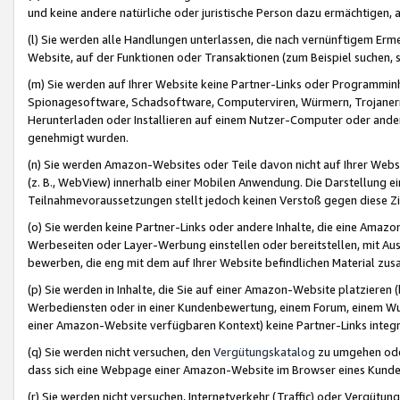
und keine andere natürliche oder juristische Person dazu ermächtigen, a
(l) Sie werden alle Handlungen unterlassen, die nach vernünftigem Erme
Website, auf der Funktionen oder Transaktionen (zum Beispiel suchen, s
(m) Sie werden auf Ihrer Website keine Partner-Links oder Programmin
Spionagesoftware, Schadsoftware, Computerviren, Würmern, Trojaner
Herunterladen oder Installieren auf einem Nutzer-Computer oder ande
genehmigt wurden.
(n) Sie werden Amazon-Websites oder Teile davon nicht auf Ihrer Websi
(z. B., WebView) innerhalb einer Mobilen Anwendung. Die Darstellung ein
Teilnahmevoraussetzungen stellt jedoch keinen Verstoß gegen diese Zif
(o) Sie werden keine Partner-Links oder andere Inhalte, die eine Am
Werbeseiten oder Layer-Werbung einstellen oder bereitstellen, mit Au
bewerben, die eng mit dem auf Ihrer Website befindlichen Material z
(p) Sie werden in Inhalte, die Sie auf einer Amazon-Website platzier
Werbediensten oder in einer Kundenbewertung, einem Forum, einem Wun
einer Amazon-Website verfügbaren Kontext) keine Partner-Links integr
(q) Sie werden nicht versuchen, den
Vergütungskatalog
zu umgehen oder
dass sich eine Webpage einer Amazon-Website im Browser eines Kunden 
(r) Sie werden nicht versuchen, Internetverkehr (Traffic) oder Vergü