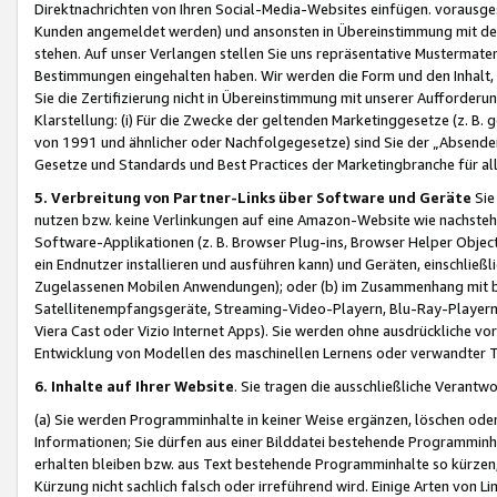
Direktnachrichten von Ihren Social-Media-Websites einfügen. vorausg
Kunden angemeldet werden) und ansonsten in Übereinstimmung mit der
stehen. Auf unser Verlangen stellen Sie uns repräsentative Mustermater
Bestimmungen eingehalten haben. Wir werden die Form und den Inhalt, di
Sie die Zertifizierung nicht in Übereinstimmung mit unserer Aufforderu
Klarstellung: (i) Für die Zwecke der geltenden Marketinggesetze (z. 
von 1991 und ähnlicher oder Nachfolgegesetze) sind Sie der „Absender“ j
Gesetze und Standards und Best Practices der Marketingbranche für 
5. Verbreitung von Partner-Links über Software und Geräte
Sie
nutzen bzw. keine Verlinkungen auf eine Amazon-Website wie nachsteh
Software-Applikationen (z. B. Browser Plug-ins, Browser Helper Objec
ein Endnutzer installieren und ausführen kann) und Geräten, einschlie
Zugelassenen Mobilen Anwendungen); oder (b) im Zusammenhang mit bzw.
Satellitenempfangsgeräte, Streaming-Video-Playern, Blu-Ray-Playern 
Viera Cast oder Vizio Internet Apps). Sie werden ohne ausdrückliche v
Entwicklung von Modellen des maschinellen Lernens oder verwandter 
6. Inhalte auf Ihrer Website
. Sie tragen die ausschließliche Verantwo
(a) Sie werden Programminhalte in keiner Weise ergänzen, löschen oder
Informationen; Sie dürfen aus einer Bilddatei bestehende Programminhal
erhalten bleiben bzw. aus Text bestehende Programminhalte so kürzen, 
Kürzung nicht sachlich falsch oder irreführend wird. Einige Arten von L