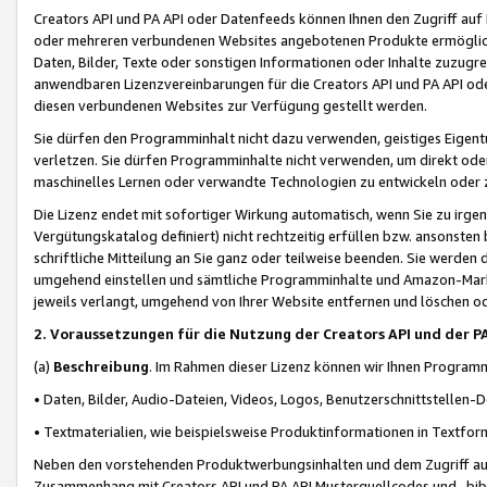
Creators API und PA API oder Datenfeeds können Ihnen den Zugriff auf D
oder mehreren verbundenen Websites angebotenen Produkte ermögliche
Daten, Bilder, Texte oder sonstigen Informationen oder Inhalte zuzugre
anwendbaren Lizenzvereinbarungen für die Creators API und PA API od
diesen verbundenen Websites zur Verfügung gestellt werden.
Sie dürfen den Programminhalt nicht dazu verwenden, geistiges Eigent
verletzen. Sie dürfen Programminhalte nicht verwenden, um direkt ode
maschinelles Lernen oder verwandte Technologien zu entwickeln oder zu
Die Lizenz endet mit sofortiger Wirkung automatisch, wenn Sie zu irg
Vergütungskatalog definiert) nicht rechtzeitig erfüllen bzw. ansonsten
schriftliche Mitteilung an Sie ganz oder teilweise beenden. Sie werden
umgehend einstellen und sämtliche Programminhalte und Amazon-Marke
jeweils verlangt, umgehend von Ihrer Website entfernen und löschen od
2. Voraussetzungen für die Nutzung der Creators API und der P
(a)
Beschreibung
. Im Rahmen dieser Lizenz können wir Ihnen Programmi
• Daten, Bilder, Audio-Dateien, Videos, Logos, Benutzerschnittstellen-
• Textmaterialien, wie beispielsweise Produktinformationen in Textfor
Neben den vorstehenden Produktwerbungsinhalten und dem Zugriff auf 
Zusammenhang mit Creators API und PA API Musterquellcodes und -bibli