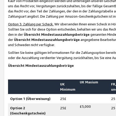
Kauf von Produkten eingelöst werden und unterliegen unseren Geschäf
uns das Recht vor, Vergütungen zurückzuhalten, bis der fällige Gesamt
das Recht vor, den Teil der Zahlungen, der den in der Zahlungstabelle 
Zahlungsart angibst. Die Zahlung per Amazon-Geschenkgutschein ist in
Option 3: Zahlung per Scheck.
Wir übersenden Ihnen einen Scheck in Höh
Sollten Sie sich für diese Option entscheiden, behalten wir uns das Rec
den in der
Übersicht Mindestauszahlungsbeträge
genannten Mindest
der
Übersicht Mindestauszahlungsbeträge
angegebene Bearbeitung
und Schweden nicht verfügbar.
Sollten Sie keine gültigen Informationen für die Zahlungsoption bereit
oder die Auszahlung verdienter Vergütung zurückhalten, bis Sie eine A
Übersicht Mindestauszahlungsbeträge
UK Maxium
UK
FR,
Minimum
un
Option 1 (Überweisung)
25£
25
£5,000
Option 2
25£
25
(Geschenkgutschein)