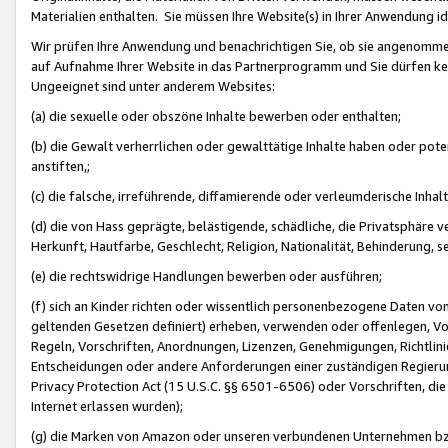
Materialien enthalten. Sie müssen Ihre Website(s) in Ihrer Anwendung ide
Wir prüfen Ihre Anwendung und benachrichtigen Sie, ob sie angenommen
auf Aufnahme Ihrer Website in das Partnerprogramm und Sie dürfen kei
Ungeeignet sind unter anderem Websites:
(a) die sexuelle oder obszöne Inhalte bewerben oder enthalten;
(b) die Gewalt verherrlichen oder gewalttätige Inhalte haben oder pot
anstiften,;
(c) die falsche, irreführende, diffamierende oder verleumderische Inha
(d) die von Hass geprägte, belästigende, schädliche, die Privatsphäre v
Herkunft, Hautfarbe, Geschlecht, Religion, Nationalität, Behinderung, 
(e) die rechtswidrige Handlungen bewerben oder ausführen;
(f) sich an Kinder richten oder wissentlich personenbezogene Daten vo
geltenden Gesetzen definiert) erheben, verwenden oder offenlegen, Vo
Regeln, Vorschriften, Anordnungen, Lizenzen, Genehmigungen, Richtlini
Entscheidungen oder andere Anforderungen einer zuständigen Regierung
Privacy Protection Act (15 U.S.C. §§ 6501-6506) oder Vorschriften, di
Internet erlassen wurden);
(g) die Marken von Amazon oder unseren verbundenen Unternehmen b