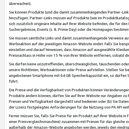
überwachen).
Sie können Produkte (und die damit zusammenhängenden Partner-Links)
hinzufügen. Partner-Links müssen auf Produkte (wie im Produktkatalog de
sich zusätzlich originäre Inhalte auf Ihrer Website befinden, die für 
Suchergebnisse, Events (z. B. Prime Day) oder die Homepages bestimmte
Sie müssen sämtliche Links und damit zusammenhängende Verweise auf z
Werbeaktion auf der jeweiligen Amazon-Website endet. Falls Sie beisp
einstellen und darauf hinweisen, dass Amazon auf ausgewählte Kleidun
Preisnachlass in Höhe von 15 % von Ihrer Website entfernen, sobald di
Sie dürfen keine unzutreffenden, überschwänglichen, täuschenden od
unsere Richtlinien, Werbeaktionen oder Preise aufstellen. Stellen Sie 
angebotenen Smartphone mit 64 GB Speicherkapazität ein, so dürfen S
führt.
Die Preise und die Verfügbarkeit von Produkten können Veränderungen 
Produkte ändern können, dürfen Sie auf Ihrer Website nur Angaben zu P
Preisen und Verfügbarkeit dargestellt sind bedienen oder (b) Sie Daten
der Lizenz festgelegten Anforderungen für die Nutzung von PA API einh
Ferner müssen Sie, falls Sie Preise für ein Produkt auf Ihrer Website in 
einer Preisvergleichsmaschine) zusammen mit Preisen für das gleiche o
außerhalb der Amazon-Website angeboten werden, jeweils den niedrigst