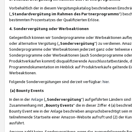
Vorbehaltlich der in diesem Vergütungskatalog beschriebenen Einschr
(„
Standardvergütung im Rahmen des Partnerprogramms
“) besc
bestimmten Prozentsatzes der Qualifizierten Erlöse.
4. Sondervergütung oder Werbeaktionen
Gelegentlich können wir Sonderprogramme oder Werbeaktionen auflegen,
oder alternative Vergütung („
Sondervergütung
”) zu verdienen. Amazo
Sonderprogramme oder Werbeaktionen jederzeit ganz oder teilweise einz
Sonderprogramme oder Werbeaktionen (auch Sonderprogramme oder We
Produktverkäufen kommt) disqualifizierende Ausschlusstatbestände, di
Programmdokumentation im Hinblick auf Produktverkäufe geltende E
Werbeaktionen.
Folgende Sondervergütungen sind derzeit verfügbar:
hier
.
(a) Bounty Events
In den in der
Anlage
(„
Sondervergütung
“) aufgeführten Ländern sind
Zusammenhang mit „
Bounty Events
“ die in dieser Ziffer 4 (a) besch
Bounty Event wie in der Anlage beschrieben anspruchsberechtigt sein mu
teilnehmende Startseite einer Amazon-Website aufruft und (2) der Kun
ausführt.
Amazon zahlt keine Sondervergütung, wenn das zugrundeliegende Boun