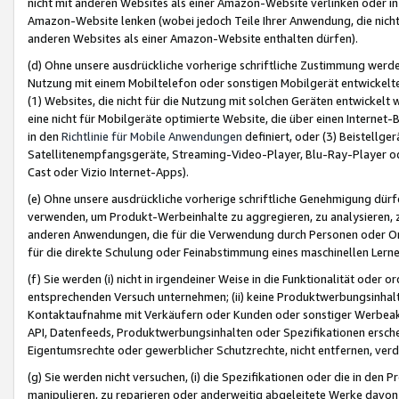
nicht mit anderen Websites als einer Amazon-Website verlinken oder i
Amazon-Website lenken (wobei jedoch Teile Ihrer Anwendung, die nich
anderen Websites als einer Amazon-Website enthalten dürfen).
(d) Ohne unsere ausdrückliche vorherige schriftliche Zustimmung werd
Nutzung mit einem Mobiltelefon oder sonstigen Mobilgerät entwickelt
(1) Websites, die nicht für die Nutzung mit solchen Geräten entwickelt
eine nicht für Mobilgeräte optimierte Website, die über einen Interne
in den
Richtlinie für Mobile Anwendungen
definiert, oder (3) Beistellge
Satellitenempfangsgeräte, Streaming-Video-Player, Blu-Ray-Player ode
Cast oder Vizio Internet-Apps).
(e) Ohne unsere ausdrückliche vorherige schriftliche Genehmigung dürfe
verwenden, um Produkt-Werbeinhalte zu aggregieren, zu analysieren, 
anderen Anwendungen, die für die Verwendung durch Personen oder Or
für die direkte Schulung oder Feinabstimmung eines maschinellen Lern
(f) Sie werden (i) nicht in irgendeiner Weise in die Funktionalität ode
entsprechenden Versuch unternehmen; (ii) keine Produktwerbungsinha
Kontaktaufnahme mit Verkäufern oder Kunden oder sonstiger Werbeaktiv
API, Datenfeeds, Produktwerbungsinhalten oder Spezifikationen erschei
Eigentumsrechte oder gewerblicher Schutzrechte, nicht entfernen, verd
(g) Sie werden nicht versuchen, (i) die Spezifikationen oder die in de
manipulieren, zu reparieren oder anderweitig abgeleitete Werke davon z