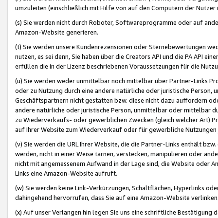
umzuleiten (einschließlich mit Hilfe von auf den Computern der Nutzer i
(s) Sie werden nicht durch Roboter, Softwareprogramme oder auf andere
Amazon-Website generieren.
(t) Sie werden unsere Kundenrezensionen oder Sternebewertungen wed
nutzen, es sei denn, Sie haben über die Creators API und die PA API e
erfüllen die in der Lizenz beschriebenen Voraussetzungen für die Nutzu
(u) Sie werden weder unmittelbar noch mittelbar über Partner-Links P
oder zu Nutzung durch eine andere natürliche oder juristische Person,
Geschäftspartnern nicht gestatten bzw. diese nicht dazu auffordern od
andere natürliche oder juristische Person, unmittelbar oder mittelbar
zu Wiederverkaufs- oder gewerblichen Zwecken (gleich welcher Art) 
auf Ihrer Website zum Wiederverkauf oder für gewerbliche Nutzungen 
(v) Sie werden die URL Ihrer Website, die die Partner-Links enthält b
werden, nicht in einer Weise tarnen, verstecken, manipulieren oder and
nicht mit angemessenem Aufwand in der Lage sind, die Website oder A
Links eine Amazon-Website aufruft.
(w) Sie werden keine Link-Verkürzungen, Schaltflächen, Hyperlinks ode
dahingehend hervorrufen, dass Sie auf eine Amazon-Website verlinken
(x) Auf unser Verlangen hin legen Sie uns eine schriftliche Bestätigung