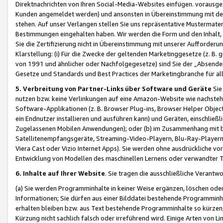
Direktnachrichten von Ihren Social-Media-Websites einfügen. vorausg
Kunden angemeldet werden) und ansonsten in Übereinstimmung mit der
stehen. Auf unser Verlangen stellen Sie uns repräsentative Mustermater
Bestimmungen eingehalten haben. Wir werden die Form und den Inhalt, di
Sie die Zertifizierung nicht in Übereinstimmung mit unserer Aufforderu
Klarstellung: (i) Für die Zwecke der geltenden Marketinggesetze (z. 
von 1991 und ähnlicher oder Nachfolgegesetze) sind Sie der „Absender“ j
Gesetze und Standards und Best Practices der Marketingbranche für 
5. Verbreitung von Partner-Links über Software und Geräte
Sie
nutzen bzw. keine Verlinkungen auf eine Amazon-Website wie nachsteh
Software-Applikationen (z. B. Browser Plug-ins, Browser Helper Objec
ein Endnutzer installieren und ausführen kann) und Geräten, einschlie
Zugelassenen Mobilen Anwendungen); oder (b) im Zusammenhang mit bzw.
Satellitenempfangsgeräte, Streaming-Video-Playern, Blu-Ray-Playern 
Viera Cast oder Vizio Internet Apps). Sie werden ohne ausdrückliche v
Entwicklung von Modellen des maschinellen Lernens oder verwandter 
6. Inhalte auf Ihrer Website
. Sie tragen die ausschließliche Verantwo
(a) Sie werden Programminhalte in keiner Weise ergänzen, löschen oder
Informationen; Sie dürfen aus einer Bilddatei bestehende Programminhal
erhalten bleiben bzw. aus Text bestehende Programminhalte so kürzen, 
Kürzung nicht sachlich falsch oder irreführend wird. Einige Arten von L