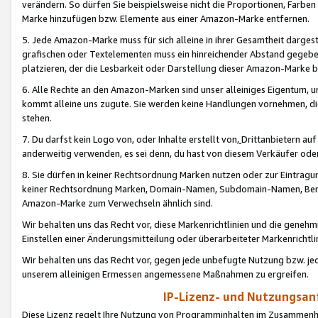
verändern. So dürfen Sie beispielsweise nicht die Proportionen, Farb
Marke hinzufügen bzw. Elemente aus einer Amazon-Marke entfernen.
5. Jede Amazon-Marke muss für sich alleine in ihrer Gesamtheit darge
grafischen oder Textelementen muss ein hinreichender Abstand gegebe
platzieren, der die Lesbarkeit oder Darstellung dieser Amazon-Marke b
6. Alle Rechte an den Amazon-Marken sind unser alleiniges Eigentum, 
kommt alleine uns zugute. Sie werden keine Handlungen vornehmen, 
stehen.
7. Du darfst kein Logo von, oder Inhalte erstellt von,
Drittanbietern au
anderweitig verwenden, es sei denn, du hast von diesem Verkäufer oder
8. Sie dürfen in keiner Rechtsordnung Marken nutzen oder zur Eintragu
keiner Rechtsordnung Marken, Domain-Namen, Subdomain-Namen, Benu
Amazon-Marke zum Verwechseln ähnlich sind.
Wir behalten uns das Recht vor, diese Markenrichtlinien und die gene
Einstellen einer Änderungsmitteilung oder überarbeiteter Markenricht
Wir behalten uns das Recht vor, gegen jede unbefugte Nutzung bzw. jede 
unserem alleinigen Ermessen angemessene Maßnahmen zu ergreifen.
IP-Lizenz- und Nutzungsan
Diese Lizenz regelt Ihre Nutzung von Programminhalten im Zusammen