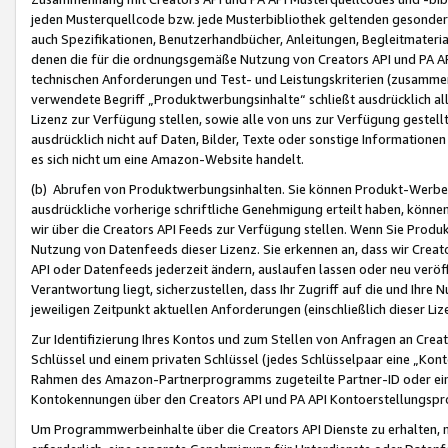
jeden Musterquellcode bzw. jede Musterbibliothek geltenden gesonder
auch Spezifikationen, Benutzerhandbücher, Anleitungen, Begleitmaterial
denen die für die ordnungsgemäße Nutzung von Creators API und PA A
technischen Anforderungen und Test- und Leistungskriterien (zusammen
verwendete Begriff „Produktwerbungsinhalte“ schließt ausdrücklich al
Lizenz zur Verfügung stellen, sowie alle von uns zur Verfügung gestel
ausdrücklich nicht auf Daten, Bilder, Texte oder sonstige Informatione
es sich nicht um eine Amazon-Website handelt.
(b) Abrufen von Produktwerbungsinhalten. Sie können Produkt-Werbein
ausdrückliche vorherige schriftliche Genehmigung erteilt haben, könn
wir über die Creators API Feeds zur Verfügung stellen. Wenn Sie Produk
Nutzung von Datenfeeds dieser Lizenz. Sie erkennen an, dass wir Creat
API oder Datenfeeds jederzeit ändern, auslaufen lassen oder neu veröffe
Verantwortung liegt, sicherzustellen, dass Ihr Zugriff auf die und Ihr
jeweiligen Zeitpunkt aktuellen Anforderungen (einschließlich dieser Liz
Zur Identifizierung Ihres Kontos und zum Stellen von Anfragen an Crea
Schlüssel und einem privaten Schlüssel (jedes Schlüsselpaar eine „Kon
Rahmen des Amazon-Partnerprogramms zugeteilte Partner-ID oder ein
Kontokennungen über den Creators API und PA API Kontoerstellungspro
Um Programmwerbeinhalte über die Creators API Dienste zu erhalten, m