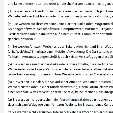
und keine andere natürliche oder juristische Person dazu ermächtigen, a
(l) Sie werden alle Handlungen unterlassen, die nach vernünftigem Erme
Website, auf der Funktionen oder Transaktionen (zum Beispiel suchen, s
(m) Sie werden auf Ihrer Website keine Partner-Links oder Programmin
Spionagesoftware, Schadsoftware, Computerviren, Würmern, Trojaner
Herunterladen oder Installieren auf einem Nutzer-Computer oder ande
genehmigt wurden.
(n) Sie werden Amazon-Websites oder Teile davon nicht auf Ihrer Websi
(z. B., WebView) innerhalb einer Mobilen Anwendung. Die Darstellung ein
Teilnahmevoraussetzungen stellt jedoch keinen Verstoß gegen diese Zif
(o) Sie werden keine Partner-Links oder andere Inhalte, die eine Am
Werbeseiten oder Layer-Werbung einstellen oder bereitstellen, mit Au
bewerben, die eng mit dem auf Ihrer Website befindlichen Material z
(p) Sie werden in Inhalte, die Sie auf einer Amazon-Website platzier
Werbediensten oder in einer Kundenbewertung, einem Forum, einem Wun
einer Amazon-Website verfügbaren Kontext) keine Partner-Links integr
(q) Sie werden nicht versuchen, den
Vergütungskatalog
zu umgehen oder
dass sich eine Webpage einer Amazon-Website im Browser eines Kunden 
(r) Sie werden nicht versuchen, Internetverkehr (Traffic) oder Vergü