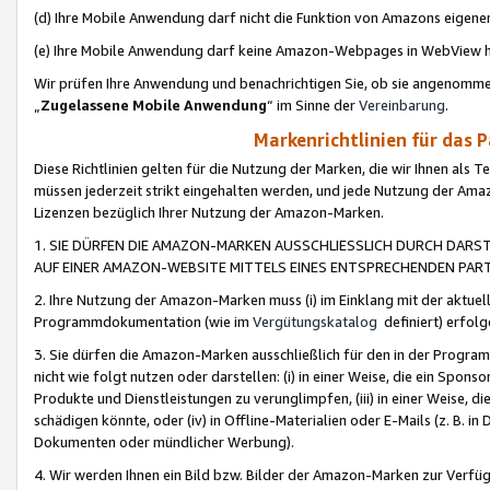
(d) Ihre Mobile Anwendung darf nicht die Funktion von Amazons eige
(e) Ihre Mobile Anwendung darf keine Amazon-Webpages in WebView 
Wir prüfen Ihre Anwendung und benachrichtigen Sie, ob sie angenomm
„
Zugelassene Mobile Anwendung
“ im Sinne der
Vereinbarung
.
Markenrichtlinien für das 
Diese Richtlinien gelten für die Nutzung der Marken, die wir Ihnen als 
müssen jederzeit strikt eingehalten werden, und jede Nutzung der Ama
Lizenzen bezüglich Ihrer Nutzung der Amazon-Marken.
1. SIE DÜRFEN DIE AMAZON-MARKEN AUSSCHLIESSLICH DURCH DARS
AUF EINER AMAZON-WEBSITE MITTELS EINES ENTSPRECHENDEN PART
2. Ihre Nutzung der Amazon-Marken muss (i) im Einklang mit der aktuells
Programmdokumentation (wie im
Vergütungskatalog
definiert) erfolg
3. Sie dürfen die Amazon-Marken ausschließlich für den in der Progr
nicht wie folgt nutzen oder darstellen: (i) in einer Weise, die ein Spo
Produkte und Dienstleistungen zu verunglimpfen, (iii) in einer Weise
schädigen könnte, oder (iv) in Offline-Materialien oder E-Mails (z. B.
Dokumenten oder mündlicher Werbung).
4. Wir werden Ihnen ein Bild bzw. Bilder der Amazon-Marken zur Verfüg