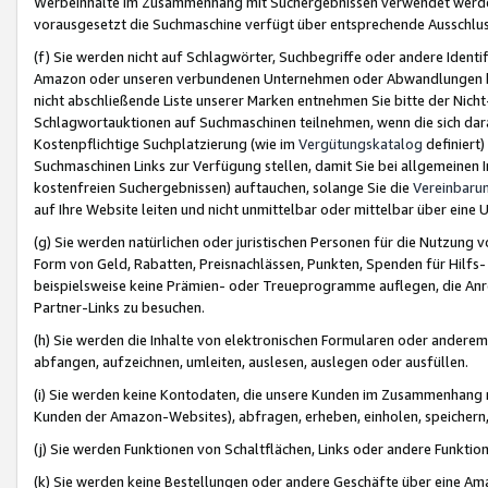
Werbeinhalte im Zusammenhang mit Suchergebnissen verwendet werden,
vorausgesetzt die Suchmaschine verfügt über entsprechende Ausschlu
(f) Sie werden nicht auf Schlagwörter, Suchbegriffe oder andere Ident
Amazon oder unseren verbundenen Unternehmen oder Abwandlungen bzw
nicht abschließende Liste unserer Marken entnehmen Sie bitte der Nich
Schlagwortauktionen auf Suchmaschinen teilnehmen, wenn die sich da
Kostenpflichtige Suchplatzierung (wie im
Vergütungskatalog
definiert
Suchmaschinen Links zur Verfügung stellen, damit Sie bei allgemeinen I
kostenfreien Suchergebnissen) auftauchen, solange Sie die
Vereinbaru
auf Ihre Website leiten und nicht unmittelbar oder mittelbar über eine
(g) Sie werden natürlichen oder juristischen Personen für die Nutzung 
Form von Geld, Rabatten, Preisnachlässen, Punkten, Spenden für Hilfs
beispielsweise keine Prämien- oder Treueprogramme auflegen, die Anrei
Partner-Links zu besuchen.
(h) Sie werden die Inhalte von elektronischen Formularen oder anderem M
abfangen, aufzeichnen, umleiten, auslesen, auslegen oder ausfüllen.
(i) Sie werden keine Kontodaten, die unsere Kunden im Zusammenhang 
Kunden der Amazon-Websites), abfragen, erheben, einholen, speichern,
(j) Sie werden Funktionen von Schaltflächen, Links oder andere Funkti
(k) Sie werden keine Bestellungen oder andere Geschäfte über eine Ama