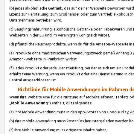
(b) jedes alkoholische Getränk, das auf deiner Webseite beworben wird
Lizenz zur Herstellung, zum Großhandel oder zum Vertrieb alkoholisch
Unternehmens betrieben wird,
(c) Säuglingsnahruhrung, alkoholische Getränke oder Tabakwaren und E
Webseiten in der EU und im Vereinigten Königreich wirbst,
(d) pflanzliche Raucherprodukte, wenn du für die Amazon-Webseite in B
(e) Produkte ohne medizinischen Verwendungszweck gemäß Anhang XVI 
Amazon-Webseite in Frankreich wirbst,
(f) jedes Produkt oder jede Dienstleistung, bei der es sich um ein Prod
erhältst eine Warnung, wenn ein Produkt oder eine Dienstleistung in de
Central ausgeschlossen ist.
Richtlinie für Mobile Anwendungen im Rahmen de
Wenn Ihre Website eine für die Nutzung auf Mobiltelefonen, Tablets 
„
Mobile Anwendung
“) enthält, gilt Folgendes:
(a) Ihre Mobile Anwendung muss in den App-Stores von Google Play, A
(b) Ihre Mobile Anwendung muss kostenlos heruntergeladen werden könn
(c) Ihre Mobile Anwendung muss originäre Inhalte haben,