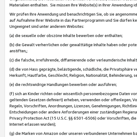
Materialien enthalten. Sie müssen Ihre Website(s) in Ihrer Anwendung ide
Wir prüfen Ihre Anwendung und benachrichtigen Sie, ob sie angenommen
auf Aufnahme Ihrer Website in das Partnerprogramm und Sie dürfen kei
Ungeeignet sind unter anderem Websites:
(a) die sexuelle oder obszöne Inhalte bewerben oder enthalten;
(b) die Gewalt verherrlichen oder gewalttätige Inhalte haben oder pot
anstiften,;
(c) die falsche, irreführende, diffamierende oder verleumderische Inha
(d) die von Hass geprägte, belästigende, schädliche, die Privatsphäre v
Herkunft, Hautfarbe, Geschlecht, Religion, Nationalität, Behinderung, 
(e) die rechtswidrige Handlungen bewerben oder ausführen;
(f) sich an Kinder richten oder wissentlich personenbezogene Daten vo
geltenden Gesetzen definiert) erheben, verwenden oder offenlegen, Vo
Regeln, Vorschriften, Anordnungen, Lizenzen, Genehmigungen, Richtlini
Entscheidungen oder andere Anforderungen einer zuständigen Regierung
Privacy Protection Act (15 U.S.C. §§ 6501-6506) oder Vorschriften, di
Internet erlassen wurden);
(g) die Marken von Amazon oder unseren verbundenen Unternehmen b