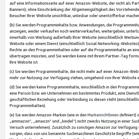
auf eine Informationsseite auf einer Amazon-Website, der nicht als Part
Bannern); ohne Einschränkung der Allgemeingültigkeit des Vorstehende
Besucher Ihrer Website unsichtbar, unlesbar oder unentzifferbar mache
(b) Sie werden Programminhalte bzw. Anwendungen, die Programminhalt
anzeigen, weder verkaufen noch weiterverkaufen, weitergeben, unterli
innerhalb von Werbung außerhalb Ihrer Website (einschließlich Werbun
Website oder einem Dienst (einschließlich Social Networking-Website
Rechte an den Programminhalten oder auf die Programminhalte an eine a
übertragen müssten, und Sie werden keine mit Ihrem Partner-Tag formati
Ihre Website ist.
(c) Sie werden Programminhalte, die nicht mehr auf einer Amazon-Websit
mehr zur Nutzung zur Verfügung stehen, umgehend von Ihrer Website e
(d) Sie werden keine Programminhalte, einschließlich in den Programmin
eine Person bzw. ein Unternehmen ein bestimmtes Produkt, eine Dienstle
geschäftlichen Beziehung oder Verbindung zu diesen steht (einschließli
Programminhalten).
(e) Sie werden Amazon-Marken (wie in den
Markenrichtlinien
definiert) 
„ammazon“, „amaozn“ und „kindel“) nicht zwecks Nutzung in einer Suc
Versuch unternehmen). Zusätzlich zu sonstigen Amazon zur Verfügung 
sorgen, dass von uns benannte Suchmaschinen Geschützte Begriffe (wie 