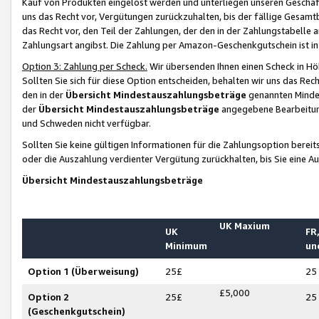
Kauf von Produkten eingelöst werden und unterliegen unseren Geschäf
uns das Recht vor, Vergütungen zurückzuhalten, bis der fällige Gesamt
das Recht vor, den Teil der Zahlungen, der den in der Zahlungstabelle 
Zahlungsart angibst. Die Zahlung per Amazon-Geschenkgutschein ist in
Option 3: Zahlung per Scheck.
Wir übersenden Ihnen einen Scheck in Höh
Sollten Sie sich für diese Option entscheiden, behalten wir uns das Rec
den in der
Übersicht Mindestauszahlungsbeträge
genannten Mindest
der
Übersicht Mindestauszahlungsbeträge
angegebene Bearbeitung
und Schweden nicht verfügbar.
Sollten Sie keine gültigen Informationen für die Zahlungsoption bereit
oder die Auszahlung verdienter Vergütung zurückhalten, bis Sie eine A
Übersicht Mindestauszahlungsbeträge
UK Maxium
UK
FR,
Minimum
un
Option 1 (Überweisung)
25£
25
£5,000
Option 2
25£
25
(Geschenkgutschein)