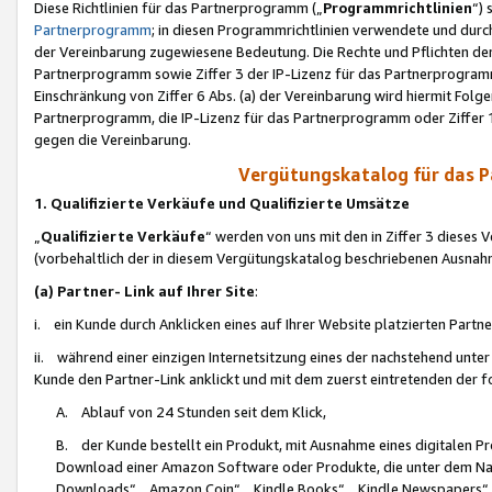
Diese Richtlinien für das Partnerprogramm („
Programmrichtlinien
“)
Partnerprogramm
; in diesen Programmrichtlinien verwendete und durch
der Vereinbarung zugewiesene Bedeutung. Die Rechte und Pflichten de
Partnerprogramm sowie Ziffer 3 der IP-Lizenz für das Partnerprogram
Einschränkung von Ziffer 6 Abs. (a) der Vereinbarung wird hiermit Fol
Partnerprogramm, die IP-Lizenz für das Partnerprogramm oder Ziffer 1
gegen die Vereinbarung.
Vergütungskatalog für das 
1. Qualifizierte Verkäufe und Qualifizierte Umsätze
„
Qualifizierte Verkäufe
“ werden von uns mit den in Ziffer 3 diese
(vorbehaltlich der in diesem Vergütungskatalog beschriebenen Ausnah
(a) Partner- Link auf Ihrer Site
:
i. ein Kunde durch Anklicken eines auf Ihrer Website platzierten Part
ii. während einer einzigen Internetsitzung eines der nachstehend unter (i)
Kunde den Partner-Link anklickt und mit dem zuerst eintretenden der f
A. Ablauf von 24 Stunden seit dem Klick,
B. der Kunde bestellt ein Produkt, mit Ausnahme eines digitalen P
Download einer Amazon Software oder Produkte, die unter dem N
Downloads“, „Amazon Coin“, „Kindle Books“, „Kindle Newspapers“, „