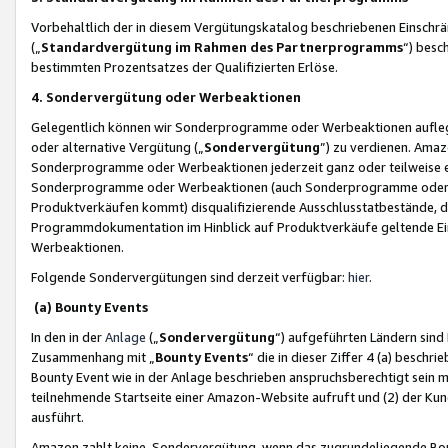
Vorbehaltlich der in diesem Vergütungskatalog beschriebenen Einschr
(„
Standardvergütung im Rahmen des Partnerprogramms
“) besc
bestimmten Prozentsatzes der Qualifizierten Erlöse.
4. Sondervergütung oder Werbeaktionen
Gelegentlich können wir Sonderprogramme oder Werbeaktionen auflegen,
oder alternative Vergütung („
Sondervergütung
”) zu verdienen. Amazo
Sonderprogramme oder Werbeaktionen jederzeit ganz oder teilweise einz
Sonderprogramme oder Werbeaktionen (auch Sonderprogramme oder We
Produktverkäufen kommt) disqualifizierende Ausschlusstatbestände, di
Programmdokumentation im Hinblick auf Produktverkäufe geltende E
Werbeaktionen.
Folgende Sondervergütungen sind derzeit verfügbar:
hier
.
(a) Bounty Events
In den in der
Anlage
(„
Sondervergütung
“) aufgeführten Ländern sind
Zusammenhang mit „
Bounty Events
“ die in dieser Ziffer 4 (a) besch
Bounty Event wie in der Anlage beschrieben anspruchsberechtigt sein mu
teilnehmende Startseite einer Amazon-Website aufruft und (2) der Kun
ausführt.
Amazon zahlt keine Sondervergütung, wenn das zugrundeliegende Boun