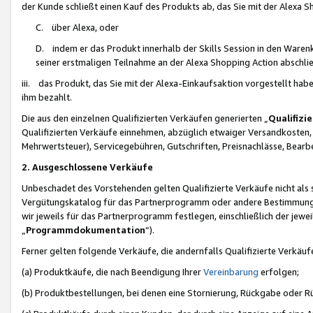
der Kunde schließt einen Kauf des Produkts ab, das Sie mit der Alexa 
C. über Alexa, oder
D. indem er das Produkt innerhalb der Skills Session in den Waren
seiner erstmaligen Teilnahme an der Alexa Shopping Action abschlie
iii. das Produkt, das Sie mit der Alexa-Einkaufsaktion vorgestellt ha
ihm bezahlt.
Die aus den einzelnen Qualifizierten Verkäufen generierten „
Qualifizi
Qualifizierten Verkäufe einnehmen, abzüglich etwaiger Versandkosten
Mehrwertsteuer), Servicegebühren, Gutschriften, Preisnachlässe, Bear
2. Ausgeschlossene Verkäufe
Unbeschadet des Vorstehenden gelten Qualifizierte Verkäufe nicht als
Vergütungskatalog für das Partnerprogramm oder andere Bestimmungen,
wir jeweils für das Partnerprogramm festlegen, einschließlich der jewe
„
Programmdokumentation
“).
Ferner gelten folgende Verkäufe, die andernfalls Qualifizierte Verkä
(a) Produktkäufe, die nach Beendigung Ihrer
Vereinbarung
erfolgen;
(b) Produktbestellungen, bei denen eine Stornierung, Rückgabe oder R