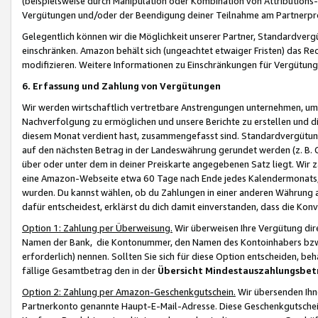
(beispielsweise durch Manipulation oder Kombination von Attributions-
Vergütungen und/oder der Beendigung deiner Teilnahme am Partnerp
Gelegentlich können wir die Möglichkeit unserer Partner, Standardv
einschränken. Amazon behält sich (ungeachtet etwaiger Fristen) das Re
modifizieren. Weitere Informationen zu Einschränkungen für Vergütung
6. Erfassung und Zahlung von Vergütungen
Wir werden wirtschaftlich vertretbare Anstrengungen unternehmen, um 
Nachverfolgung zu ermöglichen und unsere Berichte zu erstellen und di
diesem Monat verdient hast, zusammengefasst sind. Standardvergütung
auf den nächsten Betrag in der Landeswährung gerundet werden (z. B. C
über oder unter dem in deiner Preiskarte angegebenen Satz liegt. Wir
eine Amazon-Webseite etwa 60 Tage nach Ende jedes Kalendermonats, i
wurden. Du kannst wählen, ob du Zahlungen in einer anderen Währung
dafür entscheidest, erklärst du dich damit einverstanden, dass die K
Option 1: Zahlung per Überweisung.
Wir überweisen Ihre Vergütung dir
Namen der Bank, die Kontonummer, den Namen des Kontoinhabers bzw. a
erforderlich) nennen. Sollten Sie sich für diese Option entscheiden, be
fällige Gesamtbetrag den in der
Übersicht Mindestauszahlungsbet
Option 2: Zahlung per Amazon-Geschenkgutschein.
Wir übersenden Ihne
Partnerkonto genannte Haupt-E-Mail-Adresse. Diese Geschenkgutschei