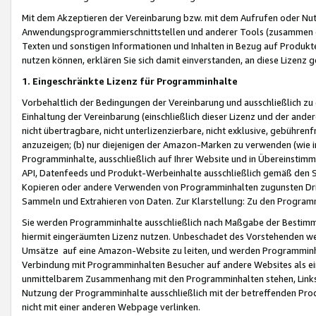
Mit dem Akzeptieren der Vereinbarung bzw. mit dem Aufrufen oder Nutz
Anwendungsprogrammierschnittstellen und anderer Tools (zusammen die
Texten und sonstigen Informationen und Inhalten in Bezug auf Produkte
nutzen können, erklären Sie sich damit einverstanden, an diese Lizenz 
1. Eingeschränkte Lizenz für Programminhalte
Vorbehaltlich der Bedingungen der Vereinbarung und ausschließlich z
Einhaltung der Vereinbarung (einschließlich dieser Lizenz und der ande
nicht übertragbare, nicht unterlizenzierbare, nicht exklusive, gebühren
anzuzeigen; (b) nur diejenigen der Amazon-Marken zu verwenden (wie in 
Programminhalte, ausschließlich auf Ihrer Website und in Übereinstimmu
API, Datenfeeds und Produkt-Werbeinhalte ausschließlich gemäß den Spe
Kopieren oder andere Verwenden von Programminhalten zugunsten Dri
Sammeln und Extrahieren von Daten. Zur Klarstellung: Zu den Program
Sie werden Programminhalte ausschließlich nach Maßgabe der Besti
hiermit eingeräumten Lizenz nutzen. Unbeschadet des Vorstehenden we
Umsätze auf eine Amazon-Website zu leiten, und werden Programminhal
Verbindung mit Programminhalten Besucher auf andere Websites als ein
unmittelbarem Zusammenhang mit den Programminhalten stehen, Links z
Nutzung der Programminhalte ausschließlich mit der betreffenden Pr
nicht mit einer anderen Webpage verlinken.