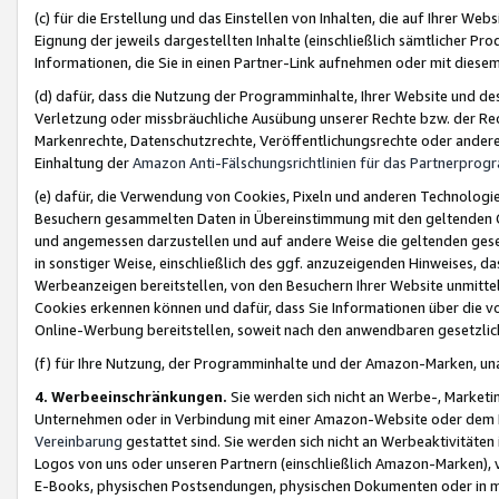
(c) für die Erstellung und das Einstellen von Inhalten, die auf Ihrer We
Eignung der jeweils dargestellten Inhalte (einschließlich sämtlicher 
Informationen, die Sie in einen Partner-Link aufnehmen oder mit diese
(d) dafür, dass die Nutzung der Programminhalte, Ihrer Website und des 
Verletzung oder missbräuchliche Ausübung unserer Rechte bzw. der Recht
Markenrechte, Datenschutzrechte, Veröffentlichungsrechte oder anderer
Einhaltung der
Amazon Anti-Fälschungsrichtlinien für das Partnerpro
(e) dafür, die Verwendung von Cookies, Pixeln und anderen Technologien
Besuchern gesammelten Daten in Übereinstimmung mit den geltenden Ge
und angemessen darzustellen und auf andere Weise die geltenden geset
in sonstiger Weise, einschließlich des ggf. anzuzeigenden Hinweises, d
Werbeanzeigen bereitstellen, von den Besuchern Ihrer Website unmitte
Cookies erkennen können und dafür, dass Sie Informationen über die v
Online-Werbung bereitstellen, soweit nach den anwendbaren gesetzlic
(f) für Ihre Nutzung, der Programminhalte und der Amazon-Marken, u
4. Werbeeinschränkungen.
Sie werden sich nicht an Werbe-, Market
Unternehmen oder in Verbindung mit einer Amazon-Website oder dem Pa
Vereinbarung
gestattet sind. Sie werden sich nicht an Werbeaktivitäten
Logos von uns oder unseren Partnern (einschließlich Amazon-Marken), 
E-Books, physischen Postsendungen, physischen Dokumenten oder in 