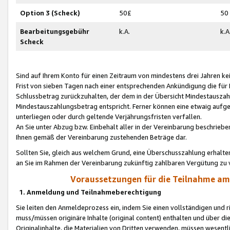
Option 3 (Scheck)
50£
50
Bearbeitungsgebühr
k.A.
k.A
Scheck
Sind auf Ihrem Konto für einen Zeitraum von mindestens drei Jahren kein
Frist von sieben Tagen nach einer entsprechenden Ankündigung die für
Schlussbetrag zurückzuhalten, der dem in der Übersicht Mindestausz
Mindestauszahlungsbetrag entspricht. Ferner können eine etwaig aufg
unterliegen oder durch geltende Verjährungsfristen verfallen.
An Sie unter Abzug bzw. Einbehalt aller in der Vereinbarung beschrieb
Ihnen gemäß der Vereinbarung zustehenden Beträge dar.
Sollten Sie, gleich aus welchem Grund, eine Überschusszahlung erhalte
an Sie im Rahmen der Vereinbarung zukünftig zahlbaren Vergütung zu 
Voraussetzungen für die Teilnahme a
1. Anmeldung und Teilnahmeberechtigung
Sie leiten den Anmeldeprozess ein, indem Sie einen vollständigen und 
muss/müssen originäre Inhalte (original content) enthalten und über d
Originalinhalte, die Materialien von Dritten verwenden, müssen wese