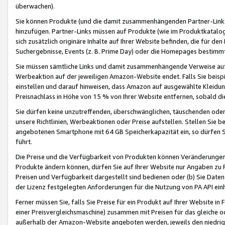
überwachen).
Sie können Produkte (und die damit zusammenhängenden Partner-Links)
hinzufügen. Partner-Links müssen auf Produkte (wie im Produktkatalog de
sich zusätzlich originäre Inhalte auf Ihrer Website befinden, die für 
Suchergebnisse, Events (z. B. Prime Day) oder die Homepages bestimmte
Sie müssen sämtliche Links und damit zusammenhängende Verweise auf z
Werbeaktion auf der jeweiligen Amazon-Website endet. Falls Sie beisp
einstellen und darauf hinweisen, dass Amazon auf ausgewählte Kleidun
Preisnachlass in Höhe von 15 % von Ihrer Website entfernen, sobald di
Sie dürfen keine unzutreffenden, überschwänglichen, täuschenden od
unsere Richtlinien, Werbeaktionen oder Preise aufstellen. Stellen Sie 
angebotenen Smartphone mit 64 GB Speicherkapazität ein, so dürfen S
führt.
Die Preise und die Verfügbarkeit von Produkten können Veränderungen 
Produkte ändern können, dürfen Sie auf Ihrer Website nur Angaben zu P
Preisen und Verfügbarkeit dargestellt sind bedienen oder (b) Sie Daten
der Lizenz festgelegten Anforderungen für die Nutzung von PA API einh
Ferner müssen Sie, falls Sie Preise für ein Produkt auf Ihrer Website in 
einer Preisvergleichsmaschine) zusammen mit Preisen für das gleiche o
außerhalb der Amazon-Website angeboten werden, jeweils den niedrigst