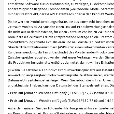
enthaltene Software zurückzuentwickeln, zu zerlegen, zu dekompilier
andere zugrunde liegende Komponenten (wie Modelle, Modellparameter
mit der Creators API, der PA API, Datenfeeds oder in den Produkt Werb
(h) Sie werden Produktwerbungsinhalte, die aus einem Bild bestehen, ni
Zeitraum von bis zu 24 Stunden einen Link auf Produktwerbungsinhalte
die nicht aus Bildern bestehen, für einen Zeitraum von bis zu 24 Stund
Ablauf dieses Zeitraums durch entsprechende Anfrage an die Creators 
Produktwerbungsinhalte aktualisieren und neu darstellen. Sofern wir Ih
Standardidentifikationsnummern (ASINs) für einen unbestimmten Zeitra
Kundenanwendung, dürfen unbeschadet des Vorstehenden Produktwerbu
Zwischenspeicher abgelegt werden. Auf unser Verlangen werden Sie un
die Produktwerbungsinhalte enthält oder nutzt, damit wir Ihre Einhalt
(i) Wenn Sie seltener als stündlich Produktwerbungsinhalte aus Datenfe
Anwendung angezeigten Produktwerbungsinhalte aktualisieren, werden 
Datums-/Uhrzeitstempel einfügen. Wenn Sie jedoch die in Ihrer Anwe
und aktualisiert haben, kann der Datumsteil des Stempels entfallen. Dies
• Preis auf [Amazon-Website einfügen]: [EUR/GBP] 32,77 (Stand 07.01.
• Preis auf [Amazon-Website einfügen]: [EUR/GBP] 32,77 (Stand 14:11 
Außerdem müssen Sie den folgenden Haftungsausschluss entweder neb
ein Pop-up-Fenster, ein Pop-up-Skript oder ein sonstiges vergleichba