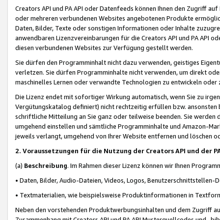
Creators API und PA API oder Datenfeeds können Ihnen den Zugriff auf D
oder mehreren verbundenen Websites angebotenen Produkte ermögliche
Daten, Bilder, Texte oder sonstigen Informationen oder Inhalte zuzugre
anwendbaren Lizenzvereinbarungen für die Creators API und PA API od
diesen verbundenen Websites zur Verfügung gestellt werden.
Sie dürfen den Programminhalt nicht dazu verwenden, geistiges Eigent
verletzen. Sie dürfen Programminhalte nicht verwenden, um direkt ode
maschinelles Lernen oder verwandte Technologien zu entwickeln oder zu
Die Lizenz endet mit sofortiger Wirkung automatisch, wenn Sie zu irg
Vergütungskatalog definiert) nicht rechtzeitig erfüllen bzw. ansonsten
schriftliche Mitteilung an Sie ganz oder teilweise beenden. Sie werden
umgehend einstellen und sämtliche Programminhalte und Amazon-Marke
jeweils verlangt, umgehend von Ihrer Website entfernen und löschen od
2. Voraussetzungen für die Nutzung der Creators API und der P
(a)
Beschreibung
. Im Rahmen dieser Lizenz können wir Ihnen Programmi
• Daten, Bilder, Audio-Dateien, Videos, Logos, Benutzerschnittstellen-
• Textmaterialien, wie beispielsweise Produktinformationen in Textfor
Neben den vorstehenden Produktwerbungsinhalten und dem Zugriff auf 
Zusammenhang mit Creators API und PA API Musterquellcodes und -bibli