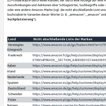
(c) Produktkäufe durch einen Kunden, der durch eine Anzeige auf eine 
Ausschreibungen und Auktionen über Schlagwörter, Suchbegriffe oder 
oder eine andere Amazon-Marke (vgl. die nicht abschließende Liste un
buchstabierte Varianten dieser Wörter (z. B. „ammazon“, „amaozn“ und „
Suchplatzierung
”);
Land
Nicht abschließende Liste der Marken
Vereinigtes
https://www.amazon.co.uk/gp/feature.html?ie=U
Königreich
Frankreich
https://www.amazon.fr/gp/help/customer/displa
E78834F9BA58__SECTION_64DE0ED1D744420E9
Italien
https://www.amazon.it/gp/help/customer/display
Irland
https://www.amazon.ie/gp/help/customer/displa
Niederlande
https://www.amazon.nl/gp/help/customer/display
Spanien
https://www.amazon.es/gp/help/customer/display
Deutschland
https://www.amazon.de/gp/help/customer/displa
Schweden
https://www.amazon.de/gp/help/customer/displa
Polen
https://www.amazon.pl/gp/help/customer/display
Belgien
https://www.amazon.com.be/gp/help/customer/d