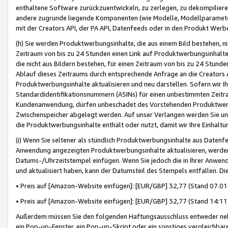
enthaltene Software zurückzuentwickeln, zu zerlegen, zu dekompilier
andere zugrunde liegende Komponenten (wie Modelle, Modellparameter
mit der Creators API, der PA API, Datenfeeds oder in den Produkt Werb
(h) Sie werden Produktwerbungsinhalte, die aus einem Bild bestehen, ni
Zeitraum von bis zu 24 Stunden einen Link auf Produktwerbungsinhalte
die nicht aus Bildern bestehen, für einen Zeitraum von bis zu 24 Stund
Ablauf dieses Zeitraums durch entsprechende Anfrage an die Creators 
Produktwerbungsinhalte aktualisieren und neu darstellen. Sofern wir Ih
Standardidentifikationsnummern (ASINs) für einen unbestimmten Zeitra
Kundenanwendung, dürfen unbeschadet des Vorstehenden Produktwerbu
Zwischenspeicher abgelegt werden. Auf unser Verlangen werden Sie un
die Produktwerbungsinhalte enthält oder nutzt, damit wir Ihre Einhalt
(i) Wenn Sie seltener als stündlich Produktwerbungsinhalte aus Datenfe
Anwendung angezeigten Produktwerbungsinhalte aktualisieren, werden 
Datums-/Uhrzeitstempel einfügen. Wenn Sie jedoch die in Ihrer Anwe
und aktualisiert haben, kann der Datumsteil des Stempels entfallen. Dies
• Preis auf [Amazon-Website einfügen]: [EUR/GBP] 32,77 (Stand 07.01.
• Preis auf [Amazon-Website einfügen]: [EUR/GBP] 32,77 (Stand 14:11 
Außerdem müssen Sie den folgenden Haftungsausschluss entweder neb
ein Pop-up-Fenster, ein Pop-up-Skript oder ein sonstiges vergleichba