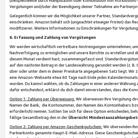
(beispielsweise durch Manipulation oder Kombination von Attributions-
Vergütungen und/oder der Beendigung deiner Teilnahme am Partnerp
Gelegentlich können wir die Möglichkeit unserer Partner, Standardv
einschränken. Amazon behält sich (ungeachtet etwaiger Fristen) das Re
modifizieren. Weitere Informationen zu Einschränkungen für Vergütung
6. Erfassung und Zahlung von Vergütungen
Wir werden wirtschaftlich vertretbare Anstrengungen unternehmen, um 
Nachverfolgung zu ermöglichen und unsere Berichte zu erstellen und di
diesem Monat verdient hast, zusammengefasst sind. Standardvergütung
auf den nächsten Betrag in der Landeswährung gerundet werden (z. B. C
über oder unter dem in deiner Preiskarte angegebenen Satz liegt. Wir
eine Amazon-Webseite etwa 60 Tage nach Ende jedes Kalendermonats, i
wurden. Du kannst wählen, ob du Zahlungen in einer anderen Währung
dafür entscheidest, erklärst du dich damit einverstanden, dass die K
Option 1: Zahlung per Überweisung.
Wir überweisen Ihre Vergütung dir
Namen der Bank, die Kontonummer, den Namen des Kontoinhabers bzw. a
erforderlich) nennen. Sollten Sie sich für diese Option entscheiden, be
fällige Gesamtbetrag den in der
Übersicht Mindestauszahlungsbet
Option 2: Zahlung per Amazon-Geschenkgutschein.
Wir übersenden Ihne
Partnerkonto genannte Haupt-E-Mail-Adresse. Diese Geschenkgutschei