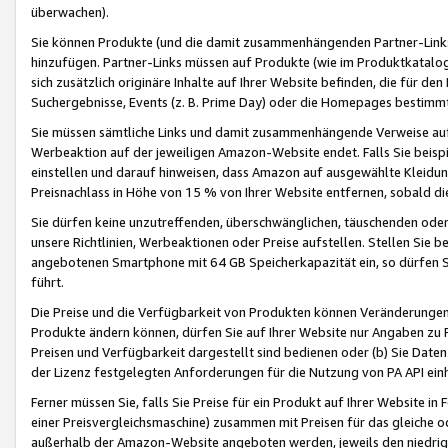
überwachen).
Sie können Produkte (und die damit zusammenhängenden Partner-Links)
hinzufügen. Partner-Links müssen auf Produkte (wie im Produktkatalog de
sich zusätzlich originäre Inhalte auf Ihrer Website befinden, die für 
Suchergebnisse, Events (z. B. Prime Day) oder die Homepages bestimmte
Sie müssen sämtliche Links und damit zusammenhängende Verweise auf z
Werbeaktion auf der jeweiligen Amazon-Website endet. Falls Sie beisp
einstellen und darauf hinweisen, dass Amazon auf ausgewählte Kleidun
Preisnachlass in Höhe von 15 % von Ihrer Website entfernen, sobald di
Sie dürfen keine unzutreffenden, überschwänglichen, täuschenden od
unsere Richtlinien, Werbeaktionen oder Preise aufstellen. Stellen Sie 
angebotenen Smartphone mit 64 GB Speicherkapazität ein, so dürfen S
führt.
Die Preise und die Verfügbarkeit von Produkten können Veränderungen 
Produkte ändern können, dürfen Sie auf Ihrer Website nur Angaben zu P
Preisen und Verfügbarkeit dargestellt sind bedienen oder (b) Sie Daten
der Lizenz festgelegten Anforderungen für die Nutzung von PA API einh
Ferner müssen Sie, falls Sie Preise für ein Produkt auf Ihrer Website in 
einer Preisvergleichsmaschine) zusammen mit Preisen für das gleiche o
außerhalb der Amazon-Website angeboten werden, jeweils den niedrigst