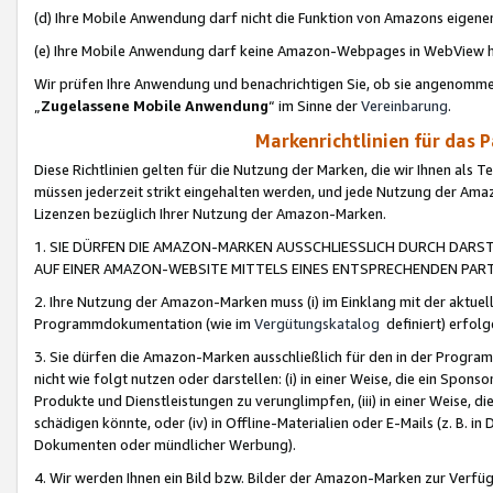
(d) Ihre Mobile Anwendung darf nicht die Funktion von Amazons eige
(e) Ihre Mobile Anwendung darf keine Amazon-Webpages in WebView 
Wir prüfen Ihre Anwendung und benachrichtigen Sie, ob sie angenomm
„
Zugelassene Mobile Anwendung
“ im Sinne der
Vereinbarung
.
Markenrichtlinien für das 
Diese Richtlinien gelten für die Nutzung der Marken, die wir Ihnen als 
müssen jederzeit strikt eingehalten werden, und jede Nutzung der Ama
Lizenzen bezüglich Ihrer Nutzung der Amazon-Marken.
1. SIE DÜRFEN DIE AMAZON-MARKEN AUSSCHLIESSLICH DURCH DARS
AUF EINER AMAZON-WEBSITE MITTELS EINES ENTSPRECHENDEN PART
2. Ihre Nutzung der Amazon-Marken muss (i) im Einklang mit der aktuells
Programmdokumentation (wie im
Vergütungskatalog
definiert) erfolg
3. Sie dürfen die Amazon-Marken ausschließlich für den in der Progr
nicht wie folgt nutzen oder darstellen: (i) in einer Weise, die ein Spo
Produkte und Dienstleistungen zu verunglimpfen, (iii) in einer Weise
schädigen könnte, oder (iv) in Offline-Materialien oder E-Mails (z. B.
Dokumenten oder mündlicher Werbung).
4. Wir werden Ihnen ein Bild bzw. Bilder der Amazon-Marken zur Verfüg