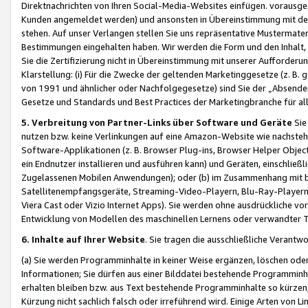
Direktnachrichten von Ihren Social-Media-Websites einfügen. vorausg
Kunden angemeldet werden) und ansonsten in Übereinstimmung mit der
stehen. Auf unser Verlangen stellen Sie uns repräsentative Mustermater
Bestimmungen eingehalten haben. Wir werden die Form und den Inhalt, di
Sie die Zertifizierung nicht in Übereinstimmung mit unserer Aufforderu
Klarstellung: (i) Für die Zwecke der geltenden Marketinggesetze (z. 
von 1991 und ähnlicher oder Nachfolgegesetze) sind Sie der „Absender“ j
Gesetze und Standards und Best Practices der Marketingbranche für 
5. Verbreitung von Partner-Links über Software und Geräte
Sie
nutzen bzw. keine Verlinkungen auf eine Amazon-Website wie nachsteh
Software-Applikationen (z. B. Browser Plug-ins, Browser Helper Objec
ein Endnutzer installieren und ausführen kann) und Geräten, einschlie
Zugelassenen Mobilen Anwendungen); oder (b) im Zusammenhang mit bzw.
Satellitenempfangsgeräte, Streaming-Video-Playern, Blu-Ray-Playern 
Viera Cast oder Vizio Internet Apps). Sie werden ohne ausdrückliche v
Entwicklung von Modellen des maschinellen Lernens oder verwandter 
6. Inhalte auf Ihrer Website
. Sie tragen die ausschließliche Verantwo
(a) Sie werden Programminhalte in keiner Weise ergänzen, löschen oder
Informationen; Sie dürfen aus einer Bilddatei bestehende Programminhal
erhalten bleiben bzw. aus Text bestehende Programminhalte so kürzen, 
Kürzung nicht sachlich falsch oder irreführend wird. Einige Arten von L