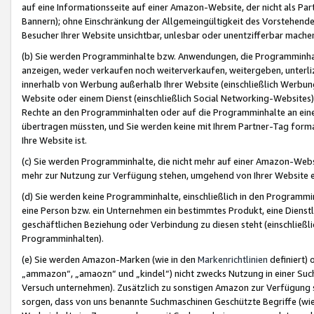
auf eine Informationsseite auf einer Amazon-Website, der nicht als Part
Bannern); ohne Einschränkung der Allgemeingültigkeit des Vorstehende
Besucher Ihrer Website unsichtbar, unlesbar oder unentzifferbar mache
(b) Sie werden Programminhalte bzw. Anwendungen, die Programminhalt
anzeigen, weder verkaufen noch weiterverkaufen, weitergeben, unterli
innerhalb von Werbung außerhalb Ihrer Website (einschließlich Werbun
Website oder einem Dienst (einschließlich Social Networking-Website
Rechte an den Programminhalten oder auf die Programminhalte an eine a
übertragen müssten, und Sie werden keine mit Ihrem Partner-Tag formati
Ihre Website ist.
(c) Sie werden Programminhalte, die nicht mehr auf einer Amazon-Websit
mehr zur Nutzung zur Verfügung stehen, umgehend von Ihrer Website e
(d) Sie werden keine Programminhalte, einschließlich in den Programmin
eine Person bzw. ein Unternehmen ein bestimmtes Produkt, eine Dienstle
geschäftlichen Beziehung oder Verbindung zu diesen steht (einschließli
Programminhalten).
(e) Sie werden Amazon-Marken (wie in den
Markenrichtlinien
definiert) 
„ammazon“, „amaozn“ und „kindel“) nicht zwecks Nutzung in einer Suc
Versuch unternehmen). Zusätzlich zu sonstigen Amazon zur Verfügung 
sorgen, dass von uns benannte Suchmaschinen Geschützte Begriffe (wie 