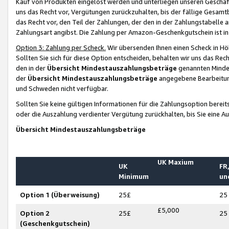
Kauf von Produkten eingelöst werden und unterliegen unseren Geschäf
uns das Recht vor, Vergütungen zurückzuhalten, bis der fällige Gesamt
das Recht vor, den Teil der Zahlungen, der den in der Zahlungstabelle 
Zahlungsart angibst. Die Zahlung per Amazon-Geschenkgutschein ist in
Option 3: Zahlung per Scheck.
Wir übersenden Ihnen einen Scheck in Höh
Sollten Sie sich für diese Option entscheiden, behalten wir uns das Rec
den in der
Übersicht Mindestauszahlungsbeträge
genannten Mindest
der
Übersicht Mindestauszahlungsbeträge
angegebene Bearbeitung
und Schweden nicht verfügbar.
Sollten Sie keine gültigen Informationen für die Zahlungsoption bereit
oder die Auszahlung verdienter Vergütung zurückhalten, bis Sie eine A
Übersicht Mindestauszahlungsbeträge
UK Maxium
UK
FR,
Minimum
un
Option 1 (Überweisung)
25£
25
£5,000
Option 2
25£
25
(Geschenkgutschein)