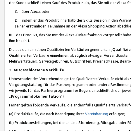
der Kunde schließt einen Kauf des Produkts ab, das Sie mit der Alexa 
C. über Alexa, oder
D. indem er das Produkt innerhalb der Skills Session in den Waren
seiner erstmaligen Teilnahme an der Alexa Shopping Action abschlie
iii. das Produkt, das Sie mit der Alexa-Einkaufsaktion vorgestellt ha
ihm bezahlt.
Die aus den einzelnen Qualifizierten Verkäufen generierten „
Qualifizi
Qualifizierten Verkäufe einnehmen, abzüglich etwaiger Versandkosten
Mehrwertsteuer), Servicegebühren, Gutschriften, Preisnachlässe, Bear
2. Ausgeschlossene Verkäufe
Unbeschadet des Vorstehenden gelten Qualifizierte Verkäufe nicht als
Vergütungskatalog für das Partnerprogramm oder andere Bestimmungen,
wir jeweils für das Partnerprogramm festlegen, einschließlich der jewe
„
Programmdokumentation
“).
Ferner gelten folgende Verkäufe, die andernfalls Qualifizierte Verkä
(a) Produktkäufe, die nach Beendigung Ihrer
Vereinbarung
erfolgen;
(b) Produktbestellungen, bei denen eine Stornierung, Rückgabe oder R