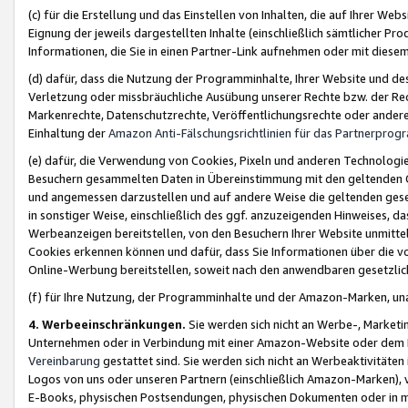
(c) für die Erstellung und das Einstellen von Inhalten, die auf Ihrer We
Eignung der jeweils dargestellten Inhalte (einschließlich sämtlicher 
Informationen, die Sie in einen Partner-Link aufnehmen oder mit diese
(d) dafür, dass die Nutzung der Programminhalte, Ihrer Website und des 
Verletzung oder missbräuchliche Ausübung unserer Rechte bzw. der Recht
Markenrechte, Datenschutzrechte, Veröffentlichungsrechte oder anderer
Einhaltung der
Amazon Anti-Fälschungsrichtlinien für das Partnerpro
(e) dafür, die Verwendung von Cookies, Pixeln und anderen Technologien
Besuchern gesammelten Daten in Übereinstimmung mit den geltenden Ge
und angemessen darzustellen und auf andere Weise die geltenden geset
in sonstiger Weise, einschließlich des ggf. anzuzeigenden Hinweises, d
Werbeanzeigen bereitstellen, von den Besuchern Ihrer Website unmitte
Cookies erkennen können und dafür, dass Sie Informationen über die v
Online-Werbung bereitstellen, soweit nach den anwendbaren gesetzlic
(f) für Ihre Nutzung, der Programminhalte und der Amazon-Marken, u
4. Werbeeinschränkungen.
Sie werden sich nicht an Werbe-, Market
Unternehmen oder in Verbindung mit einer Amazon-Website oder dem Pa
Vereinbarung
gestattet sind. Sie werden sich nicht an Werbeaktivitäten
Logos von uns oder unseren Partnern (einschließlich Amazon-Marken), 
E-Books, physischen Postsendungen, physischen Dokumenten oder in 