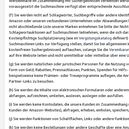
Werbeinhalte im Zusammenhang mit Suchergebnissen verwendet werden,
vorausgesetzt die Suchmaschine verfügt über entsprechende Ausschlu
(f) Sie werden nicht auf Schlagwörter, Suchbegriffe oder andere Ident
Amazon oder unseren verbundenen Unternehmen oder Abwandlungen bzw
nicht abschließende Liste unserer Marken entnehmen Sie bitte der Nich
Schlagwortauktionen auf Suchmaschinen teilnehmen, wenn die sich da
Kostenpflichtige Suchplatzierung (wie im
Vergütungskatalog
definiert
Suchmaschinen Links zur Verfügung stellen, damit Sie bei allgemeinen I
kostenfreien Suchergebnissen) auftauchen, solange Sie die
Vereinbaru
auf Ihre Website leiten und nicht unmittelbar oder mittelbar über eine
(g) Sie werden natürlichen oder juristischen Personen für die Nutzung 
Form von Geld, Rabatten, Preisnachlässen, Punkten, Spenden für Hilfs
beispielsweise keine Prämien- oder Treueprogramme auflegen, die Anrei
Partner-Links zu besuchen.
(h) Sie werden die Inhalte von elektronischen Formularen oder anderem M
abfangen, aufzeichnen, umleiten, auslesen, auslegen oder ausfüllen.
(i) Sie werden keine Kontodaten, die unsere Kunden im Zusammenhang 
Kunden der Amazon-Websites), abfragen, erheben, einholen, speichern,
(j) Sie werden Funktionen von Schaltflächen, Links oder andere Funkti
(k) Sie werden keine Bestellungen oder andere Geschäfte über eine Ama