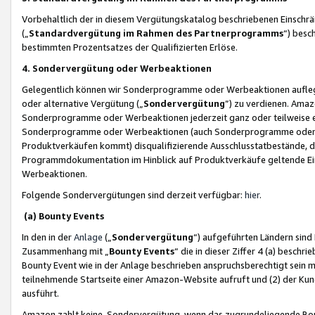
Vorbehaltlich der in diesem Vergütungskatalog beschriebenen Einschr
(„
Standardvergütung im Rahmen des Partnerprogramms
“) besc
bestimmten Prozentsatzes der Qualifizierten Erlöse.
4. Sondervergütung oder Werbeaktionen
Gelegentlich können wir Sonderprogramme oder Werbeaktionen auflegen,
oder alternative Vergütung („
Sondervergütung
”) zu verdienen. Amazo
Sonderprogramme oder Werbeaktionen jederzeit ganz oder teilweise einz
Sonderprogramme oder Werbeaktionen (auch Sonderprogramme oder We
Produktverkäufen kommt) disqualifizierende Ausschlusstatbestände, di
Programmdokumentation im Hinblick auf Produktverkäufe geltende E
Werbeaktionen.
Folgende Sondervergütungen sind derzeit verfügbar:
hier
.
(a) Bounty Events
In den in der
Anlage
(„
Sondervergütung
“) aufgeführten Ländern sind
Zusammenhang mit „
Bounty Events
“ die in dieser Ziffer 4 (a) besch
Bounty Event wie in der Anlage beschrieben anspruchsberechtigt sein mu
teilnehmende Startseite einer Amazon-Website aufruft und (2) der Kun
ausführt.
Amazon zahlt keine Sondervergütung, wenn das zugrundeliegende Boun