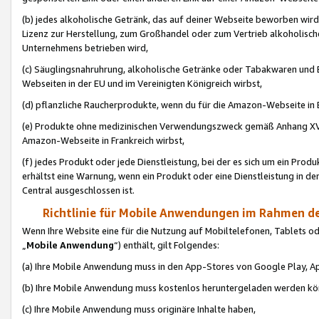
(b) jedes alkoholische Getränk, das auf deiner Webseite beworben wird
Lizenz zur Herstellung, zum Großhandel oder zum Vertrieb alkoholisch
Unternehmens betrieben wird,
(c) Säuglingsnahruhrung, alkoholische Getränke oder Tabakwaren und E
Webseiten in der EU und im Vereinigten Königreich wirbst,
(d) pflanzliche Raucherprodukte, wenn du für die Amazon-Webseite in B
(e) Produkte ohne medizinischen Verwendungszweck gemäß Anhang XVI 
Amazon-Webseite in Frankreich wirbst,
(f) jedes Produkt oder jede Dienstleistung, bei der es sich um ein Prod
erhältst eine Warnung, wenn ein Produkt oder eine Dienstleistung in de
Central ausgeschlossen ist.
Richtlinie für Mobile Anwendungen im Rahmen de
Wenn Ihre Website eine für die Nutzung auf Mobiltelefonen, Tablets 
„
Mobile Anwendung
“) enthält, gilt Folgendes:
(a) Ihre Mobile Anwendung muss in den App-Stores von Google Play, A
(b) Ihre Mobile Anwendung muss kostenlos heruntergeladen werden könn
(c) Ihre Mobile Anwendung muss originäre Inhalte haben,