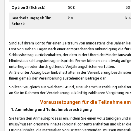
Option 3 (Scheck)
50£
50
Bearbeitungsgebühr
k.A.
k.A
Scheck
Sind auf Ihrem Konto für einen Zeitraum von mindestens drei Jahren kein
Frist von sieben Tagen nach einer entsprechenden Ankündigung die für
Schlussbetrag zurückzuhalten, der dem in der Übersicht Mindestausz
Mindestauszahlungsbetrag entspricht. Ferner können eine etwaig aufg
unterliegen oder durch geltende Verjährungsfristen verfallen.
An Sie unter Abzug bzw. Einbehalt aller in der Vereinbarung beschrieb
Ihnen gemäß der Vereinbarung zustehenden Beträge dar.
Sollten Sie, gleich aus welchem Grund, eine Überschusszahlung erhalte
an Sie im Rahmen der Vereinbarung zukünftig zahlbaren Vergütung zu 
Voraussetzungen für die Teilnahme a
1. Anmeldung und Teilnahmeberechtigung
Sie leiten den Anmeldeprozess ein, indem Sie einen vollständigen und 
muss/müssen originäre Inhalte (original content) enthalten und über d
Originalinhalte, die Materialien von Dritten verwenden, müssen wese