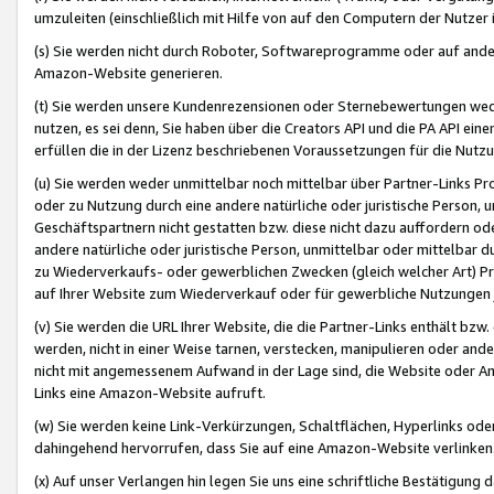
umzuleiten (einschließlich mit Hilfe von auf den Computern der Nutzer i
(s) Sie werden nicht durch Roboter, Softwareprogramme oder auf andere
Amazon-Website generieren.
(t) Sie werden unsere Kundenrezensionen oder Sternebewertungen wed
nutzen, es sei denn, Sie haben über die Creators API und die PA API e
erfüllen die in der Lizenz beschriebenen Voraussetzungen für die Nutzu
(u) Sie werden weder unmittelbar noch mittelbar über Partner-Links P
oder zu Nutzung durch eine andere natürliche oder juristische Person,
Geschäftspartnern nicht gestatten bzw. diese nicht dazu auffordern od
andere natürliche oder juristische Person, unmittelbar oder mittelbar
zu Wiederverkaufs- oder gewerblichen Zwecken (gleich welcher Art) 
auf Ihrer Website zum Wiederverkauf oder für gewerbliche Nutzungen 
(v) Sie werden die URL Ihrer Website, die die Partner-Links enthält b
werden, nicht in einer Weise tarnen, verstecken, manipulieren oder and
nicht mit angemessenem Aufwand in der Lage sind, die Website oder A
Links eine Amazon-Website aufruft.
(w) Sie werden keine Link-Verkürzungen, Schaltflächen, Hyperlinks ode
dahingehend hervorrufen, dass Sie auf eine Amazon-Website verlinken
(x) Auf unser Verlangen hin legen Sie uns eine schriftliche Bestätigung