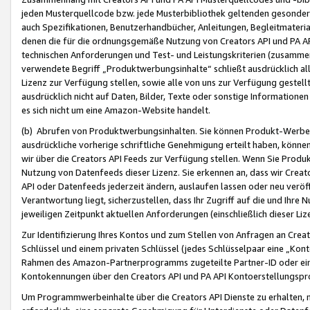
jeden Musterquellcode bzw. jede Musterbibliothek geltenden gesonder
auch Spezifikationen, Benutzerhandbücher, Anleitungen, Begleitmaterial
denen die für die ordnungsgemäße Nutzung von Creators API und PA A
technischen Anforderungen und Test- und Leistungskriterien (zusammen
verwendete Begriff „Produktwerbungsinhalte“ schließt ausdrücklich al
Lizenz zur Verfügung stellen, sowie alle von uns zur Verfügung gestel
ausdrücklich nicht auf Daten, Bilder, Texte oder sonstige Informatione
es sich nicht um eine Amazon-Website handelt.
(b) Abrufen von Produktwerbungsinhalten. Sie können Produkt-Werbein
ausdrückliche vorherige schriftliche Genehmigung erteilt haben, könn
wir über die Creators API Feeds zur Verfügung stellen. Wenn Sie Produk
Nutzung von Datenfeeds dieser Lizenz. Sie erkennen an, dass wir Creat
API oder Datenfeeds jederzeit ändern, auslaufen lassen oder neu veröffe
Verantwortung liegt, sicherzustellen, dass Ihr Zugriff auf die und Ihr
jeweiligen Zeitpunkt aktuellen Anforderungen (einschließlich dieser Liz
Zur Identifizierung Ihres Kontos und zum Stellen von Anfragen an Crea
Schlüssel und einem privaten Schlüssel (jedes Schlüsselpaar eine „Kon
Rahmen des Amazon-Partnerprogramms zugeteilte Partner-ID oder ein
Kontokennungen über den Creators API und PA API Kontoerstellungspro
Um Programmwerbeinhalte über die Creators API Dienste zu erhalten, m