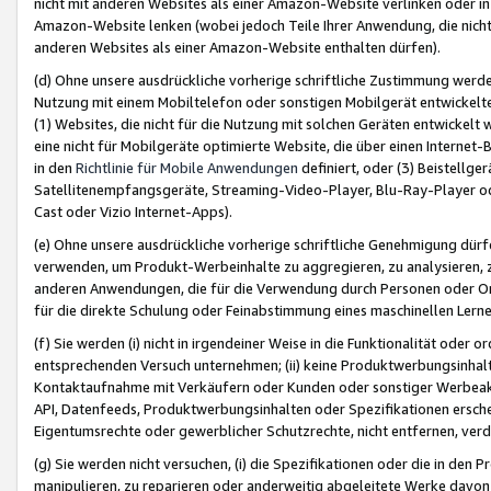
nicht mit anderen Websites als einer Amazon-Website verlinken oder i
Amazon-Website lenken (wobei jedoch Teile Ihrer Anwendung, die nich
anderen Websites als einer Amazon-Website enthalten dürfen).
(d) Ohne unsere ausdrückliche vorherige schriftliche Zustimmung werd
Nutzung mit einem Mobiltelefon oder sonstigen Mobilgerät entwickelt
(1) Websites, die nicht für die Nutzung mit solchen Geräten entwickelt
eine nicht für Mobilgeräte optimierte Website, die über einen Interne
in den
Richtlinie für Mobile Anwendungen
definiert, oder (3) Beistellge
Satellitenempfangsgeräte, Streaming-Video-Player, Blu-Ray-Player ode
Cast oder Vizio Internet-Apps).
(e) Ohne unsere ausdrückliche vorherige schriftliche Genehmigung dürfe
verwenden, um Produkt-Werbeinhalte zu aggregieren, zu analysieren, 
anderen Anwendungen, die für die Verwendung durch Personen oder Or
für die direkte Schulung oder Feinabstimmung eines maschinellen Lern
(f) Sie werden (i) nicht in irgendeiner Weise in die Funktionalität ode
entsprechenden Versuch unternehmen; (ii) keine Produktwerbungsinha
Kontaktaufnahme mit Verkäufern oder Kunden oder sonstiger Werbeaktiv
API, Datenfeeds, Produktwerbungsinhalten oder Spezifikationen erschei
Eigentumsrechte oder gewerblicher Schutzrechte, nicht entfernen, verd
(g) Sie werden nicht versuchen, (i) die Spezifikationen oder die in de
manipulieren, zu reparieren oder anderweitig abgeleitete Werke davon z