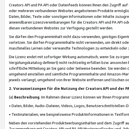
Creators API und PA API oder Datenfeeds können Ihnen den Zugriff auf D
oder mehreren verbundenen Websites angebotenen Produkte ermögliche
Daten, Bilder, Texte oder sonstigen Informationen oder Inhalte zuzugre
anwendbaren Lizenzvereinbarungen für die Creators API und PA API od
diesen verbundenen Websites zur Verfügung gestellt werden.
Sie dürfen den Programminhalt nicht dazu verwenden, geistiges Eigent
verletzen. Sie dürfen Programminhalte nicht verwenden, um direkt ode
maschinelles Lernen oder verwandte Technologien zu entwickeln oder zu
Die Lizenz endet mit sofortiger Wirkung automatisch, wenn Sie zu irg
Vergütungskatalog definiert) nicht rechtzeitig erfüllen bzw. ansonsten
schriftliche Mitteilung an Sie ganz oder teilweise beenden. Sie werden
umgehend einstellen und sämtliche Programminhalte und Amazon-Marke
jeweils verlangt, umgehend von Ihrer Website entfernen und löschen od
2. Voraussetzungen für die Nutzung der Creators API und der P
(a)
Beschreibung
. Im Rahmen dieser Lizenz können wir Ihnen Programmi
• Daten, Bilder, Audio-Dateien, Videos, Logos, Benutzerschnittstellen-
• Textmaterialien, wie beispielsweise Produktinformationen in Textfor
Neben den vorstehenden Produktwerbungsinhalten und dem Zugriff auf 
Zusammenhang mit Creators API und PA API Musterquellcodes und -bibli