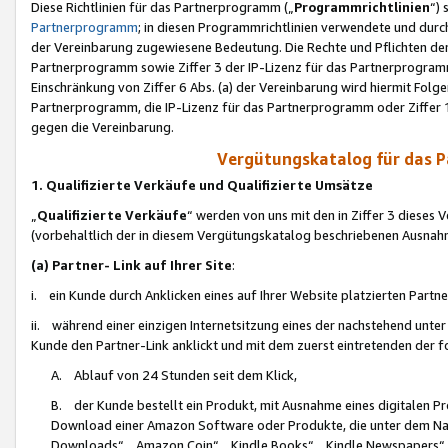
Diese Richtlinien für das Partnerprogramm („
Programmrichtlinien
“)
Partnerprogramm
; in diesen Programmrichtlinien verwendete und durch
der Vereinbarung zugewiesene Bedeutung. Die Rechte und Pflichten de
Partnerprogramm sowie Ziffer 3 der IP-Lizenz für das Partnerprogram
Einschränkung von Ziffer 6 Abs. (a) der Vereinbarung wird hiermit Fol
Partnerprogramm, die IP-Lizenz für das Partnerprogramm oder Ziffer 1
gegen die Vereinbarung.
Vergütungskatalog für das 
1. Qualifizierte Verkäufe und Qualifizierte Umsätze
„
Qualifizierte Verkäufe
“ werden von uns mit den in Ziffer 3 diese
(vorbehaltlich der in diesem Vergütungskatalog beschriebenen Ausnah
(a) Partner- Link auf Ihrer Site
:
i. ein Kunde durch Anklicken eines auf Ihrer Website platzierten Part
ii. während einer einzigen Internetsitzung eines der nachstehend unter (i)
Kunde den Partner-Link anklickt und mit dem zuerst eintretenden der f
A. Ablauf von 24 Stunden seit dem Klick,
B. der Kunde bestellt ein Produkt, mit Ausnahme eines digitalen P
Download einer Amazon Software oder Produkte, die unter dem N
Downloads“, „Amazon Coin“, „Kindle Books“, „Kindle Newspapers“, „