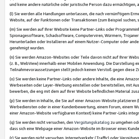
und keine andere natürliche oder juristische Person dazu ermächtigen, a
(l) Sie werden alle Handlungen unterlassen, die nach vernünftigem Erme
Website, auf der Funktionen oder Transaktionen (zum Beispiel suchen, s
(m) Sie werden auf Ihrer Website keine Partner-Links oder Programmin
Spionagesoftware, Schadsoftware, Computerviren, Würmern, Trojaner
Herunterladen oder Installieren auf einem Nutzer-Computer oder ande
genehmigt wurden.
(n) Sie werden Amazon-Websites oder Teile davon nicht auf Ihrer Websi
(z. B., WebView) innerhalb einer Mobilen Anwendung. Die Darstellung ein
Teilnahmevoraussetzungen stellt jedoch keinen Verstoß gegen diese Zif
(o) Sie werden keine Partner-Links oder andere Inhalte, die eine Am
Werbeseiten oder Layer-Werbung einstellen oder bereitstellen, mit Au
bewerben, die eng mit dem auf Ihrer Website befindlichen Material z
(p) Sie werden in Inhalte, die Sie auf einer Amazon-Website platzier
Werbediensten oder in einer Kundenbewertung, einem Forum, einem Wun
einer Amazon-Website verfügbaren Kontext) keine Partner-Links integr
(q) Sie werden nicht versuchen, den
Vergütungskatalog
zu umgehen oder
dass sich eine Webpage einer Amazon-Website im Browser eines Kunden 
(r) Sie werden nicht versuchen, Internetverkehr (Traffic) oder Vergü