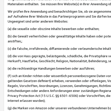
Materialien enthalten. Sie müssen Ihre Website(s) in Ihrer Anwendung ide
Wir prüfen Ihre Anwendung und benachrichtigen Sie, ob sie angenommen
auf Aufnahme Ihrer Website in das Partnerprogramm und Sie dürfen kei
Ungeeignet sind unter anderem Websites:
(a) die sexuelle oder obszöne Inhalte bewerben oder enthalten;
(b) die Gewalt verherrlichen oder gewalttätige Inhalte haben oder pot
anstiften,;
(c) die falsche, irreführende, diffamierende oder verleumderische Inha
(d) die von Hass geprägte, belästigende, schädliche, die Privatsphäre v
Herkunft, Hautfarbe, Geschlecht, Religion, Nationalität, Behinderung, 
(e) die rechtswidrige Handlungen bewerben oder ausführen;
(f) sich an Kinder richten oder wissentlich personenbezogene Daten vo
geltenden Gesetzen definiert) erheben, verwenden oder offenlegen, Vo
Regeln, Vorschriften, Anordnungen, Lizenzen, Genehmigungen, Richtlini
Entscheidungen oder andere Anforderungen einer zuständigen Regierung
Privacy Protection Act (15 U.S.C. §§ 6501-6506) oder Vorschriften, di
Internet erlassen wurden);
(g) die Marken von Amazon oder unseren verbundenen Unternehmen b