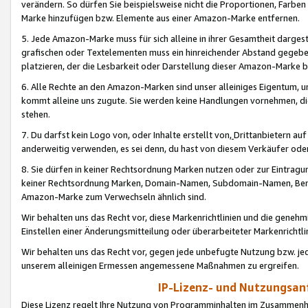
verändern. So dürfen Sie beispielsweise nicht die Proportionen, Farb
Marke hinzufügen bzw. Elemente aus einer Amazon-Marke entfernen.
5. Jede Amazon-Marke muss für sich alleine in ihrer Gesamtheit darge
grafischen oder Textelementen muss ein hinreichender Abstand gegebe
platzieren, der die Lesbarkeit oder Darstellung dieser Amazon-Marke b
6. Alle Rechte an den Amazon-Marken sind unser alleiniges Eigentum, 
kommt alleine uns zugute. Sie werden keine Handlungen vornehmen, 
stehen.
7. Du darfst kein Logo von, oder Inhalte erstellt von,
Drittanbietern au
anderweitig verwenden, es sei denn, du hast von diesem Verkäufer oder
8. Sie dürfen in keiner Rechtsordnung Marken nutzen oder zur Eintragu
keiner Rechtsordnung Marken, Domain-Namen, Subdomain-Namen, Benu
Amazon-Marke zum Verwechseln ähnlich sind.
Wir behalten uns das Recht vor, diese Markenrichtlinien und die gene
Einstellen einer Änderungsmitteilung oder überarbeiteter Markenricht
Wir behalten uns das Recht vor, gegen jede unbefugte Nutzung bzw. jede 
unserem alleinigen Ermessen angemessene Maßnahmen zu ergreifen.
IP-Lizenz- und Nutzungsan
Diese Lizenz regelt Ihre Nutzung von Programminhalten im Zusammen