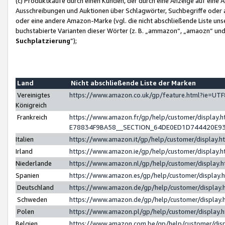
(c) Produktkäufe durch einen Kunden, der durch eine Anzeige auf eine 
Ausschreibungen und Auktionen über Schlagwörter, Suchbegriffe oder 
oder eine andere Amazon-Marke (vgl. die nicht abschließende Liste un
buchstabierte Varianten dieser Wörter (z. B. „ammazon“, „amaozn“ und „
Suchplatzierung
”);
Land
Nicht abschließende Liste der Marken
Vereinigtes
https://www.amazon.co.uk/gp/feature.html?ie=U
Königreich
Frankreich
https://www.amazon.fr/gp/help/customer/displa
E78834F9BA58__SECTION_64DE0ED1D744420E9
Italien
https://www.amazon.it/gp/help/customer/display
Irland
https://www.amazon.ie/gp/help/customer/displa
Niederlande
https://www.amazon.nl/gp/help/customer/display
Spanien
https://www.amazon.es/gp/help/customer/display
Deutschland
https://www.amazon.de/gp/help/customer/displa
Schweden
https://www.amazon.de/gp/help/customer/displa
Polen
https://www.amazon.pl/gp/help/customer/display
Belgien
https://www.amazon.com.be/gp/help/customer/d