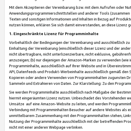
Mit dem Akzeptieren der Vereinbarung bzw. mit dem Aufrufen oder Nutz
Anwendungsprogrammierschnittstellen und anderer Tools (zusammen die
Texten und sonstigen Informationen und Inhalten in Bezug auf Produkte
nutzen können, erklären Sie sich damit einverstanden, an diese Lizenz 
1. Eingeschränkte Lizenz für Programminhalte
Vorbehaltlich der Bedingungen der Vereinbarung und ausschließlich z
Einhaltung der Vereinbarung (einschließlich dieser Lizenz und der ande
nicht übertragbare, nicht unterlizenzierbare, nicht exklusive, gebühren
anzuzeigen; (b) nur diejenigen der Amazon-Marken zu verwenden (wie in 
Programminhalte, ausschließlich auf Ihrer Website und in Übereinstimmu
API, Datenfeeds und Produkt-Werbeinhalte ausschließlich gemäß den Spe
Kopieren oder andere Verwenden von Programminhalten zugunsten Dri
Sammeln und Extrahieren von Daten. Zur Klarstellung: Zu den Program
Sie werden Programminhalte ausschließlich nach Maßgabe der Besti
hiermit eingeräumten Lizenz nutzen. Unbeschadet des Vorstehenden we
Umsätze auf eine Amazon-Website zu leiten, und werden Programminhal
Verbindung mit Programminhalten Besucher auf andere Websites als ein
unmittelbarem Zusammenhang mit den Programminhalten stehen, Links z
Nutzung der Programminhalte ausschließlich mit der betreffenden Pr
nicht mit einer anderen Webpage verlinken.