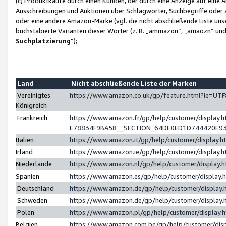
(c) Produktkäufe durch einen Kunden, der durch eine Anzeige auf eine 
Ausschreibungen und Auktionen über Schlagwörter, Suchbegriffe oder 
oder eine andere Amazon-Marke (vgl. die nicht abschließende Liste un
buchstabierte Varianten dieser Wörter (z. B. „ammazon“, „amaozn“ und „
Suchplatzierung
”);
Land
Nicht abschließende Liste der Marken
Vereinigtes
https://www.amazon.co.uk/gp/feature.html?ie=U
Königreich
Frankreich
https://www.amazon.fr/gp/help/customer/displa
E78834F9BA58__SECTION_64DE0ED1D744420E9
Italien
https://www.amazon.it/gp/help/customer/display
Irland
https://www.amazon.ie/gp/help/customer/displa
Niederlande
https://www.amazon.nl/gp/help/customer/display
Spanien
https://www.amazon.es/gp/help/customer/display
Deutschland
https://www.amazon.de/gp/help/customer/displa
Schweden
https://www.amazon.de/gp/help/customer/displa
Polen
https://www.amazon.pl/gp/help/customer/display
Belgien
https://www.amazon.com.be/gp/help/customer/d