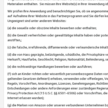
Materialien enthalten. Sie müssen Ihre Website(s) in Ihrer Anwendung ide
Wir prüfen Ihre Anwendung und benachrichtigen Sie, ob sie angenommen
auf Aufnahme Ihrer Website in das Partnerprogramm und Sie dürfen kei
Ungeeignet sind unter anderem Websites:
(a) die sexuelle oder obszöne Inhalte bewerben oder enthalten;
(b) die Gewalt verherrlichen oder gewalttätige Inhalte haben oder pot
anstiften,;
(c) die falsche, irreführende, diffamierende oder verleumderische Inha
(d) die von Hass geprägte, belästigende, schädliche, die Privatsphäre v
Herkunft, Hautfarbe, Geschlecht, Religion, Nationalität, Behinderung, 
(e) die rechtswidrige Handlungen bewerben oder ausführen;
(f) sich an Kinder richten oder wissentlich personenbezogene Daten vo
geltenden Gesetzen definiert) erheben, verwenden oder offenlegen, Vo
Regeln, Vorschriften, Anordnungen, Lizenzen, Genehmigungen, Richtlini
Entscheidungen oder andere Anforderungen einer zuständigen Regierung
Privacy Protection Act (15 U.S.C. §§ 6501-6506) oder Vorschriften, di
Internet erlassen wurden);
(g) die Marken von Amazon oder unseren verbundenen Unternehmen b