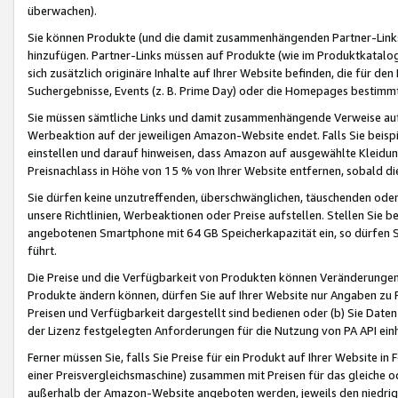
überwachen).
Sie können Produkte (und die damit zusammenhängenden Partner-Links)
hinzufügen. Partner-Links müssen auf Produkte (wie im Produktkatalog de
sich zusätzlich originäre Inhalte auf Ihrer Website befinden, die für 
Suchergebnisse, Events (z. B. Prime Day) oder die Homepages bestimmte
Sie müssen sämtliche Links und damit zusammenhängende Verweise auf z
Werbeaktion auf der jeweiligen Amazon-Website endet. Falls Sie beisp
einstellen und darauf hinweisen, dass Amazon auf ausgewählte Kleidun
Preisnachlass in Höhe von 15 % von Ihrer Website entfernen, sobald di
Sie dürfen keine unzutreffenden, überschwänglichen, täuschenden od
unsere Richtlinien, Werbeaktionen oder Preise aufstellen. Stellen Sie 
angebotenen Smartphone mit 64 GB Speicherkapazität ein, so dürfen S
führt.
Die Preise und die Verfügbarkeit von Produkten können Veränderungen 
Produkte ändern können, dürfen Sie auf Ihrer Website nur Angaben zu P
Preisen und Verfügbarkeit dargestellt sind bedienen oder (b) Sie Daten
der Lizenz festgelegten Anforderungen für die Nutzung von PA API einh
Ferner müssen Sie, falls Sie Preise für ein Produkt auf Ihrer Website in 
einer Preisvergleichsmaschine) zusammen mit Preisen für das gleiche o
außerhalb der Amazon-Website angeboten werden, jeweils den niedrigst