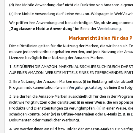
(d) Ihre Mobile Anwendung darf nicht die Funktion von Amazons eige
(e) Ihre Mobile Anwendung darf keine Amazon-Webpages in WebView 
Wir prüfen Ihre Anwendung und benachrichtigen Sie, ob sie angenomm
„
Zugelassene Mobile Anwendung
“ im Sinne der
Vereinbarung
.
Markenrichtlinien für das 
Diese Richtlinien gelten für die Nutzung der Marken, die wir Ihnen als 
müssen jederzeit strikt eingehalten werden, und jede Nutzung der Ama
Lizenzen bezüglich Ihrer Nutzung der Amazon-Marken.
1. SIE DÜRFEN DIE AMAZON-MARKEN AUSSCHLIESSLICH DURCH DARS
AUF EINER AMAZON-WEBSITE MITTELS EINES ENTSPRECHENDEN PART
2. Ihre Nutzung der Amazon-Marken muss (i) im Einklang mit der aktuells
Programmdokumentation (wie im
Vergütungskatalog
definiert) erfolg
3. Sie dürfen die Amazon-Marken ausschließlich für den in der Progr
nicht wie folgt nutzen oder darstellen: (i) in einer Weise, die ein Spo
Produkte und Dienstleistungen zu verunglimpfen, (iii) in einer Weise
schädigen könnte, oder (iv) in Offline-Materialien oder E-Mails (z. B.
Dokumenten oder mündlicher Werbung).
4. Wir werden Ihnen ein Bild bzw. Bilder der Amazon-Marken zur Verfüg