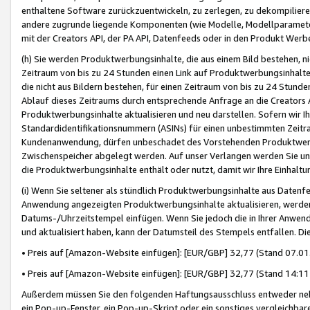
enthaltene Software zurückzuentwickeln, zu zerlegen, zu dekompilier
andere zugrunde liegende Komponenten (wie Modelle, Modellparameter
mit der Creators API, der PA API, Datenfeeds oder in den Produkt Werb
(h) Sie werden Produktwerbungsinhalte, die aus einem Bild bestehen, ni
Zeitraum von bis zu 24 Stunden einen Link auf Produktwerbungsinhalte
die nicht aus Bildern bestehen, für einen Zeitraum von bis zu 24 Stund
Ablauf dieses Zeitraums durch entsprechende Anfrage an die Creators 
Produktwerbungsinhalte aktualisieren und neu darstellen. Sofern wir Ih
Standardidentifikationsnummern (ASINs) für einen unbestimmten Zeitra
Kundenanwendung, dürfen unbeschadet des Vorstehenden Produktwerbu
Zwischenspeicher abgelegt werden. Auf unser Verlangen werden Sie un
die Produktwerbungsinhalte enthält oder nutzt, damit wir Ihre Einhalt
(i) Wenn Sie seltener als stündlich Produktwerbungsinhalte aus Datenfe
Anwendung angezeigten Produktwerbungsinhalte aktualisieren, werden 
Datums-/Uhrzeitstempel einfügen. Wenn Sie jedoch die in Ihrer Anwe
und aktualisiert haben, kann der Datumsteil des Stempels entfallen. Dies
• Preis auf [Amazon-Website einfügen]: [EUR/GBP] 32,77 (Stand 07.01.
• Preis auf [Amazon-Website einfügen]: [EUR/GBP] 32,77 (Stand 14:11 
Außerdem müssen Sie den folgenden Haftungsausschluss entweder neb
ein Pop-up-Fenster, ein Pop-up-Skript oder ein sonstiges vergleichba