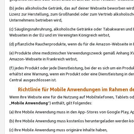
(b) jedes alkoholische Getränk, das auf deiner Webseite beworben wird
Lizenz zur Herstellung, zum Großhandel oder zum Vertrieb alkoholisch
Unternehmens betrieben wird,
(c) Säuglingsnahruhrung, alkoholische Getränke oder Tabakwaren und E
Webseiten in der EU und im Vereinigten Königreich wirbst,
(d) pflanzliche Raucherprodukte, wenn du für die Amazon-Webseite in B
(e) Produkte ohne medizinischen Verwendungszweck gemäß Anhang XVI 
Amazon-Webseite in Frankreich wirbst,
(f) jedes Produkt oder jede Dienstleistung, bei der es sich um ein Prod
erhältst eine Warnung, wenn ein Produkt oder eine Dienstleistung in de
Central ausgeschlossen ist.
Richtlinie für Mobile Anwendungen im Rahmen de
Wenn Ihre Website eine für die Nutzung auf Mobiltelefonen, Tablets 
„
Mobile Anwendung
“) enthält, gilt Folgendes:
(a) Ihre Mobile Anwendung muss in den App-Stores von Google Play, A
(b) Ihre Mobile Anwendung muss kostenlos heruntergeladen werden könn
(c) Ihre Mobile Anwendung muss originäre Inhalte haben,