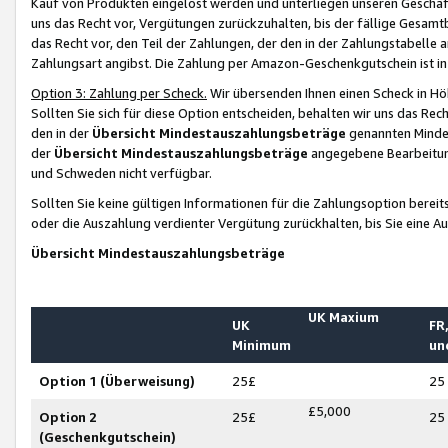
Kauf von Produkten eingelöst werden und unterliegen unseren Geschäf
uns das Recht vor, Vergütungen zurückzuhalten, bis der fällige Gesamt
das Recht vor, den Teil der Zahlungen, der den in der Zahlungstabelle 
Zahlungsart angibst. Die Zahlung per Amazon-Geschenkgutschein ist in
Option 3: Zahlung per Scheck.
Wir übersenden Ihnen einen Scheck in Höh
Sollten Sie sich für diese Option entscheiden, behalten wir uns das Rec
den in der
Übersicht Mindestauszahlungsbeträge
genannten Mindest
der
Übersicht Mindestauszahlungsbeträge
angegebene Bearbeitung
und Schweden nicht verfügbar.
Sollten Sie keine gültigen Informationen für die Zahlungsoption bereit
oder die Auszahlung verdienter Vergütung zurückhalten, bis Sie eine A
Übersicht Mindestauszahlungsbeträge
UK Maxium
UK
FR,
Minimum
un
Option 1 (Überweisung)
25£
25
£5,000
Option 2
25£
25
(Geschenkgutschein)