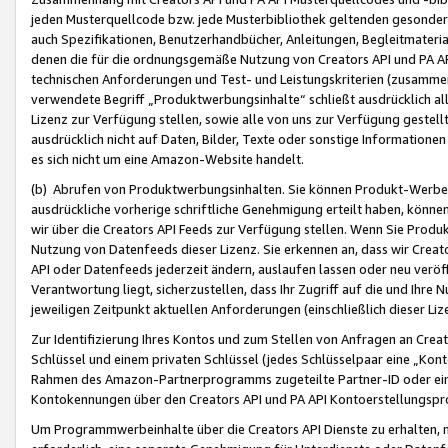
jeden Musterquellcode bzw. jede Musterbibliothek geltenden gesonder
auch Spezifikationen, Benutzerhandbücher, Anleitungen, Begleitmaterial
denen die für die ordnungsgemäße Nutzung von Creators API und PA A
technischen Anforderungen und Test- und Leistungskriterien (zusammen
verwendete Begriff „Produktwerbungsinhalte“ schließt ausdrücklich al
Lizenz zur Verfügung stellen, sowie alle von uns zur Verfügung gestel
ausdrücklich nicht auf Daten, Bilder, Texte oder sonstige Informatione
es sich nicht um eine Amazon-Website handelt.
(b) Abrufen von Produktwerbungsinhalten. Sie können Produkt-Werbein
ausdrückliche vorherige schriftliche Genehmigung erteilt haben, könn
wir über die Creators API Feeds zur Verfügung stellen. Wenn Sie Produk
Nutzung von Datenfeeds dieser Lizenz. Sie erkennen an, dass wir Creat
API oder Datenfeeds jederzeit ändern, auslaufen lassen oder neu veröffe
Verantwortung liegt, sicherzustellen, dass Ihr Zugriff auf die und Ihr
jeweiligen Zeitpunkt aktuellen Anforderungen (einschließlich dieser Liz
Zur Identifizierung Ihres Kontos und zum Stellen von Anfragen an Crea
Schlüssel und einem privaten Schlüssel (jedes Schlüsselpaar eine „Kon
Rahmen des Amazon-Partnerprogramms zugeteilte Partner-ID oder ein
Kontokennungen über den Creators API und PA API Kontoerstellungspro
Um Programmwerbeinhalte über die Creators API Dienste zu erhalten, m