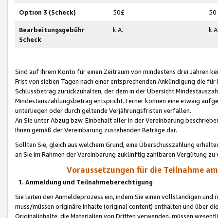
Option 3 (Scheck)
50£
50
Bearbeitungsgebühr
k.A.
k.A
Scheck
Sind auf Ihrem Konto für einen Zeitraum von mindestens drei Jahren kein
Frist von sieben Tagen nach einer entsprechenden Ankündigung die für
Schlussbetrag zurückzuhalten, der dem in der Übersicht Mindestausz
Mindestauszahlungsbetrag entspricht. Ferner können eine etwaig aufg
unterliegen oder durch geltende Verjährungsfristen verfallen.
An Sie unter Abzug bzw. Einbehalt aller in der Vereinbarung beschrieb
Ihnen gemäß der Vereinbarung zustehenden Beträge dar.
Sollten Sie, gleich aus welchem Grund, eine Überschusszahlung erhalte
an Sie im Rahmen der Vereinbarung zukünftig zahlbaren Vergütung zu 
Voraussetzungen für die Teilnahme a
1. Anmeldung und Teilnahmeberechtigung
Sie leiten den Anmeldeprozess ein, indem Sie einen vollständigen und 
muss/müssen originäre Inhalte (original content) enthalten und über d
Originalinhalte, die Materialien von Dritten verwenden, müssen wese