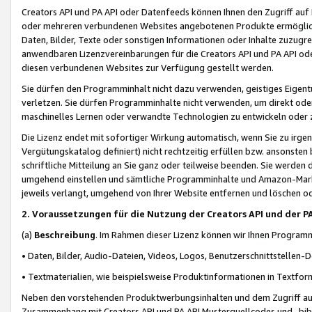
Creators API und PA API oder Datenfeeds können Ihnen den Zugriff auf D
oder mehreren verbundenen Websites angebotenen Produkte ermögliche
Daten, Bilder, Texte oder sonstigen Informationen oder Inhalte zuzugre
anwendbaren Lizenzvereinbarungen für die Creators API und PA API od
diesen verbundenen Websites zur Verfügung gestellt werden.
Sie dürfen den Programminhalt nicht dazu verwenden, geistiges Eigent
verletzen. Sie dürfen Programminhalte nicht verwenden, um direkt ode
maschinelles Lernen oder verwandte Technologien zu entwickeln oder zu
Die Lizenz endet mit sofortiger Wirkung automatisch, wenn Sie zu irg
Vergütungskatalog definiert) nicht rechtzeitig erfüllen bzw. ansonsten
schriftliche Mitteilung an Sie ganz oder teilweise beenden. Sie werden
umgehend einstellen und sämtliche Programminhalte und Amazon-Marke
jeweils verlangt, umgehend von Ihrer Website entfernen und löschen od
2. Voraussetzungen für die Nutzung der Creators API und der P
(a)
Beschreibung
. Im Rahmen dieser Lizenz können wir Ihnen Programmi
• Daten, Bilder, Audio-Dateien, Videos, Logos, Benutzerschnittstellen-
• Textmaterialien, wie beispielsweise Produktinformationen in Textfor
Neben den vorstehenden Produktwerbungsinhalten und dem Zugriff auf 
Zusammenhang mit Creators API und PA API Musterquellcodes und -bibli