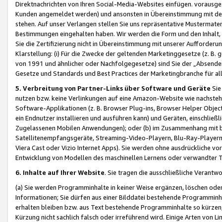
Direktnachrichten von Ihren Social-Media-Websites einfügen. vorausg
Kunden angemeldet werden) und ansonsten in Übereinstimmung mit der
stehen. Auf unser Verlangen stellen Sie uns repräsentative Mustermater
Bestimmungen eingehalten haben. Wir werden die Form und den Inhalt, di
Sie die Zertifizierung nicht in Übereinstimmung mit unserer Aufforderu
Klarstellung: (i) Für die Zwecke der geltenden Marketinggesetze (z. 
von 1991 und ähnlicher oder Nachfolgegesetze) sind Sie der „Absender“ j
Gesetze und Standards und Best Practices der Marketingbranche für 
5. Verbreitung von Partner-Links über Software und Geräte
Sie
nutzen bzw. keine Verlinkungen auf eine Amazon-Website wie nachsteh
Software-Applikationen (z. B. Browser Plug-ins, Browser Helper Objec
ein Endnutzer installieren und ausführen kann) und Geräten, einschlie
Zugelassenen Mobilen Anwendungen); oder (b) im Zusammenhang mit bzw.
Satellitenempfangsgeräte, Streaming-Video-Playern, Blu-Ray-Playern 
Viera Cast oder Vizio Internet Apps). Sie werden ohne ausdrückliche v
Entwicklung von Modellen des maschinellen Lernens oder verwandter 
6. Inhalte auf Ihrer Website
. Sie tragen die ausschließliche Verantwo
(a) Sie werden Programminhalte in keiner Weise ergänzen, löschen oder
Informationen; Sie dürfen aus einer Bilddatei bestehende Programminhal
erhalten bleiben bzw. aus Text bestehende Programminhalte so kürzen, 
Kürzung nicht sachlich falsch oder irreführend wird. Einige Arten von L