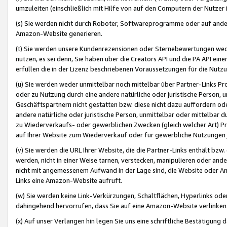
umzuleiten (einschließlich mit Hilfe von auf den Computern der Nutzer i
(s) Sie werden nicht durch Roboter, Softwareprogramme oder auf andere
Amazon-Website generieren.
(t) Sie werden unsere Kundenrezensionen oder Sternebewertungen wed
nutzen, es sei denn, Sie haben über die Creators API und die PA API e
erfüllen die in der Lizenz beschriebenen Voraussetzungen für die Nutzu
(u) Sie werden weder unmittelbar noch mittelbar über Partner-Links P
oder zu Nutzung durch eine andere natürliche oder juristische Person,
Geschäftspartnern nicht gestatten bzw. diese nicht dazu auffordern od
andere natürliche oder juristische Person, unmittelbar oder mittelbar
zu Wiederverkaufs- oder gewerblichen Zwecken (gleich welcher Art) 
auf Ihrer Website zum Wiederverkauf oder für gewerbliche Nutzungen 
(v) Sie werden die URL Ihrer Website, die die Partner-Links enthält b
werden, nicht in einer Weise tarnen, verstecken, manipulieren oder and
nicht mit angemessenem Aufwand in der Lage sind, die Website oder A
Links eine Amazon-Website aufruft.
(w) Sie werden keine Link-Verkürzungen, Schaltflächen, Hyperlinks ode
dahingehend hervorrufen, dass Sie auf eine Amazon-Website verlinken
(x) Auf unser Verlangen hin legen Sie uns eine schriftliche Bestätigung