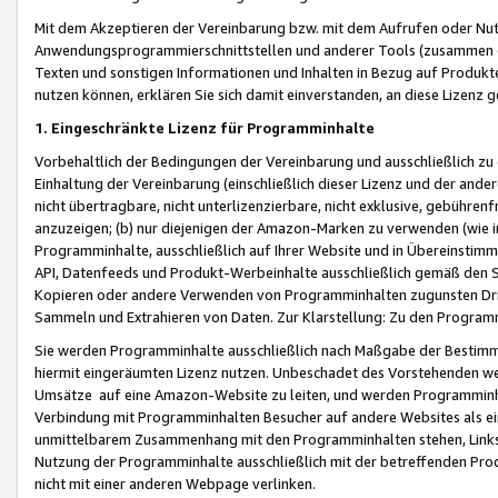
Mit dem Akzeptieren der Vereinbarung bzw. mit dem Aufrufen oder Nutz
Anwendungsprogrammierschnittstellen und anderer Tools (zusammen die
Texten und sonstigen Informationen und Inhalten in Bezug auf Produkte
nutzen können, erklären Sie sich damit einverstanden, an diese Lizenz 
1. Eingeschränkte Lizenz für Programminhalte
Vorbehaltlich der Bedingungen der Vereinbarung und ausschließlich z
Einhaltung der Vereinbarung (einschließlich dieser Lizenz und der ande
nicht übertragbare, nicht unterlizenzierbare, nicht exklusive, gebühren
anzuzeigen; (b) nur diejenigen der Amazon-Marken zu verwenden (wie in 
Programminhalte, ausschließlich auf Ihrer Website und in Übereinstimmu
API, Datenfeeds und Produkt-Werbeinhalte ausschließlich gemäß den Spe
Kopieren oder andere Verwenden von Programminhalten zugunsten Dri
Sammeln und Extrahieren von Daten. Zur Klarstellung: Zu den Program
Sie werden Programminhalte ausschließlich nach Maßgabe der Besti
hiermit eingeräumten Lizenz nutzen. Unbeschadet des Vorstehenden we
Umsätze auf eine Amazon-Website zu leiten, und werden Programminhal
Verbindung mit Programminhalten Besucher auf andere Websites als ein
unmittelbarem Zusammenhang mit den Programminhalten stehen, Links z
Nutzung der Programminhalte ausschließlich mit der betreffenden Pr
nicht mit einer anderen Webpage verlinken.