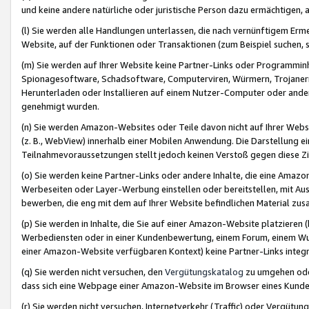
und keine andere natürliche oder juristische Person dazu ermächtigen, a
(l) Sie werden alle Handlungen unterlassen, die nach vernünftigem Erme
Website, auf der Funktionen oder Transaktionen (zum Beispiel suchen, s
(m) Sie werden auf Ihrer Website keine Partner-Links oder Programmin
Spionagesoftware, Schadsoftware, Computerviren, Würmern, Trojaner
Herunterladen oder Installieren auf einem Nutzer-Computer oder ande
genehmigt wurden.
(n) Sie werden Amazon-Websites oder Teile davon nicht auf Ihrer Websi
(z. B., WebView) innerhalb einer Mobilen Anwendung. Die Darstellung ein
Teilnahmevoraussetzungen stellt jedoch keinen Verstoß gegen diese Zif
(o) Sie werden keine Partner-Links oder andere Inhalte, die eine Am
Werbeseiten oder Layer-Werbung einstellen oder bereitstellen, mit Au
bewerben, die eng mit dem auf Ihrer Website befindlichen Material z
(p) Sie werden in Inhalte, die Sie auf einer Amazon-Website platzier
Werbediensten oder in einer Kundenbewertung, einem Forum, einem Wun
einer Amazon-Website verfügbaren Kontext) keine Partner-Links integr
(q) Sie werden nicht versuchen, den
Vergütungskatalog
zu umgehen oder
dass sich eine Webpage einer Amazon-Website im Browser eines Kunden 
(r) Sie werden nicht versuchen, Internetverkehr (Traffic) oder Vergü