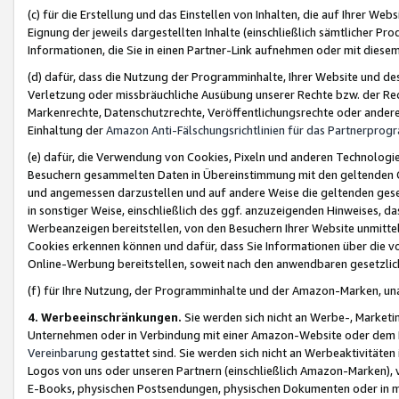
(c) für die Erstellung und das Einstellen von Inhalten, die auf Ihrer We
Eignung der jeweils dargestellten Inhalte (einschließlich sämtlicher 
Informationen, die Sie in einen Partner-Link aufnehmen oder mit diese
(d) dafür, dass die Nutzung der Programminhalte, Ihrer Website und des 
Verletzung oder missbräuchliche Ausübung unserer Rechte bzw. der Recht
Markenrechte, Datenschutzrechte, Veröffentlichungsrechte oder anderer
Einhaltung der
Amazon Anti-Fälschungsrichtlinien für das Partnerpro
(e) dafür, die Verwendung von Cookies, Pixeln und anderen Technologien
Besuchern gesammelten Daten in Übereinstimmung mit den geltenden Ge
und angemessen darzustellen und auf andere Weise die geltenden geset
in sonstiger Weise, einschließlich des ggf. anzuzeigenden Hinweises, d
Werbeanzeigen bereitstellen, von den Besuchern Ihrer Website unmitte
Cookies erkennen können und dafür, dass Sie Informationen über die v
Online-Werbung bereitstellen, soweit nach den anwendbaren gesetzlic
(f) für Ihre Nutzung, der Programminhalte und der Amazon-Marken, u
4. Werbeeinschränkungen.
Sie werden sich nicht an Werbe-, Market
Unternehmen oder in Verbindung mit einer Amazon-Website oder dem Pa
Vereinbarung
gestattet sind. Sie werden sich nicht an Werbeaktivitäten
Logos von uns oder unseren Partnern (einschließlich Amazon-Marken), 
E-Books, physischen Postsendungen, physischen Dokumenten oder in 