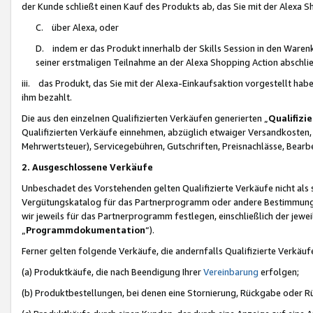
der Kunde schließt einen Kauf des Produkts ab, das Sie mit der Alexa 
C. über Alexa, oder
D. indem er das Produkt innerhalb der Skills Session in den Waren
seiner erstmaligen Teilnahme an der Alexa Shopping Action abschlie
iii. das Produkt, das Sie mit der Alexa-Einkaufsaktion vorgestellt ha
ihm bezahlt.
Die aus den einzelnen Qualifizierten Verkäufen generierten „
Qualifizi
Qualifizierten Verkäufe einnehmen, abzüglich etwaiger Versandkosten
Mehrwertsteuer), Servicegebühren, Gutschriften, Preisnachlässe, Bear
2. Ausgeschlossene Verkäufe
Unbeschadet des Vorstehenden gelten Qualifizierte Verkäufe nicht als
Vergütungskatalog für das Partnerprogramm oder andere Bestimmungen,
wir jeweils für das Partnerprogramm festlegen, einschließlich der jewe
„
Programmdokumentation
“).
Ferner gelten folgende Verkäufe, die andernfalls Qualifizierte Verkä
(a) Produktkäufe, die nach Beendigung Ihrer
Vereinbarung
erfolgen;
(b) Produktbestellungen, bei denen eine Stornierung, Rückgabe oder R