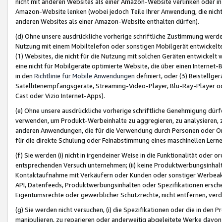
nicht mit anderen Websites als einer Amazon-Website verlinken oder i
Amazon-Website lenken (wobei jedoch Teile Ihrer Anwendung, die nich
anderen Websites als einer Amazon-Website enthalten dürfen).
(d) Ohne unsere ausdrückliche vorherige schriftliche Zustimmung werd
Nutzung mit einem Mobiltelefon oder sonstigen Mobilgerät entwickelt
(1) Websites, die nicht für die Nutzung mit solchen Geräten entwickelt
eine nicht für Mobilgeräte optimierte Website, die über einen Interne
in den
Richtlinie für Mobile Anwendungen
definiert, oder (3) Beistellge
Satellitenempfangsgeräte, Streaming-Video-Player, Blu-Ray-Player ode
Cast oder Vizio Internet-Apps).
(e) Ohne unsere ausdrückliche vorherige schriftliche Genehmigung dürfe
verwenden, um Produkt-Werbeinhalte zu aggregieren, zu analysieren, 
anderen Anwendungen, die für die Verwendung durch Personen oder Or
für die direkte Schulung oder Feinabstimmung eines maschinellen Lern
(f) Sie werden (i) nicht in irgendeiner Weise in die Funktionalität ode
entsprechenden Versuch unternehmen; (ii) keine Produktwerbungsinha
Kontaktaufnahme mit Verkäufern oder Kunden oder sonstiger Werbeaktiv
API, Datenfeeds, Produktwerbungsinhalten oder Spezifikationen erschei
Eigentumsrechte oder gewerblicher Schutzrechte, nicht entfernen, verd
(g) Sie werden nicht versuchen, (i) die Spezifikationen oder die in de
manipulieren, zu reparieren oder anderweitig abgeleitete Werke davon z