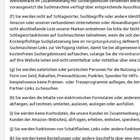
Werbeinhalte im Zusammenhang mit Suchergebnissen verwendet werden,
vorausgesetzt die Suchmaschine verfügt über entsprechende Ausschlu
(f) Sie werden nicht auf Schlagwörter, Suchbegriffe oder andere Ident
Amazon oder unseren verbundenen Unternehmen oder Abwandlungen bzw
nicht abschließende Liste unserer Marken entnehmen Sie bitte der Nich
Schlagwortauktionen auf Suchmaschinen teilnehmen, wenn die sich da
Kostenpflichtige Suchplatzierung (wie im
Vergütungskatalog
definiert
Suchmaschinen Links zur Verfügung stellen, damit Sie bei allgemeinen I
kostenfreien Suchergebnissen) auftauchen, solange Sie die
Vereinbaru
auf Ihre Website leiten und nicht unmittelbar oder mittelbar über eine
(g) Sie werden natürlichen oder juristischen Personen für die Nutzung 
Form von Geld, Rabatten, Preisnachlässen, Punkten, Spenden für Hilfs
beispielsweise keine Prämien- oder Treueprogramme auflegen, die Anrei
Partner-Links zu besuchen.
(h) Sie werden die Inhalte von elektronischen Formularen oder anderem M
abfangen, aufzeichnen, umleiten, auslesen, auslegen oder ausfüllen.
(i) Sie werden keine Kontodaten, die unsere Kunden im Zusammenhang 
Kunden der Amazon-Websites), abfragen, erheben, einholen, speichern,
(j) Sie werden Funktionen von Schaltflächen, Links oder andere Funkti
(k) Sie werden keine Bestellungen oder andere Geschäfte über eine Ama