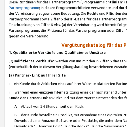
Diese Richtlinien für das Partnerprogramm („
Programmrichtlinien
“)
Partnerprogramm
; in diesen Programmrichtlinien verwendete und durch
der Vereinbarung zugewiesene Bedeutung. Die Rechte und Pflichten de
Partnerprogramm sowie Ziffer 3 der IP-Lizenz für das Partnerprogram
Einschränkung von Ziffer 6 Abs. (a) der Vereinbarung wird hiermit Fol
Partnerprogramm, die IP-Lizenz für das Partnerprogramm oder Ziffer 1
gegen die Vereinbarung.
Vergütungskatalog für das 
1. Qualifizierte Verkäufe und Qualifizierte Umsätze
„
Qualifizierte Verkäufe
“ werden von uns mit den in Ziffer 3 diese
(vorbehaltlich der in diesem Vergütungskatalog beschriebenen Ausnah
(a) Partner- Link auf Ihrer Site
:
i. ein Kunde durch Anklicken eines auf Ihrer Website platzierten Part
ii. während einer einzigen Internetsitzung eines der nachstehend unter (i)
Kunde den Partner-Link anklickt und mit dem zuerst eintretenden der f
A. Ablauf von 24 Stunden seit dem Klick,
B. der Kunde bestellt ein Produkt, mit Ausnahme eines digitalen P
Download einer Amazon Software oder Produkte, die unter dem N
Downloads“, „Amazon Coin“, „Kindle Books“, „Kindle Newspapers“, „