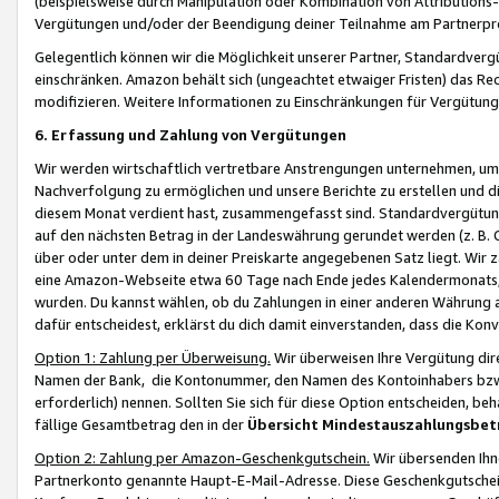
(beispielsweise durch Manipulation oder Kombination von Attributions-
Vergütungen und/oder der Beendigung deiner Teilnahme am Partnerp
Gelegentlich können wir die Möglichkeit unserer Partner, Standardv
einschränken. Amazon behält sich (ungeachtet etwaiger Fristen) das Re
modifizieren. Weitere Informationen zu Einschränkungen für Vergütung
6. Erfassung und Zahlung von Vergütungen
Wir werden wirtschaftlich vertretbare Anstrengungen unternehmen, um 
Nachverfolgung zu ermöglichen und unsere Berichte zu erstellen und di
diesem Monat verdient hast, zusammengefasst sind. Standardvergütung
auf den nächsten Betrag in der Landeswährung gerundet werden (z. B. C
über oder unter dem in deiner Preiskarte angegebenen Satz liegt. Wir
eine Amazon-Webseite etwa 60 Tage nach Ende jedes Kalendermonats, i
wurden. Du kannst wählen, ob du Zahlungen in einer anderen Währung
dafür entscheidest, erklärst du dich damit einverstanden, dass die K
Option 1: Zahlung per Überweisung.
Wir überweisen Ihre Vergütung dir
Namen der Bank, die Kontonummer, den Namen des Kontoinhabers bzw. a
erforderlich) nennen. Sollten Sie sich für diese Option entscheiden, be
fällige Gesamtbetrag den in der
Übersicht Mindestauszahlungsbet
Option 2: Zahlung per Amazon-Geschenkgutschein.
Wir übersenden Ihne
Partnerkonto genannte Haupt-E-Mail-Adresse. Diese Geschenkgutschei