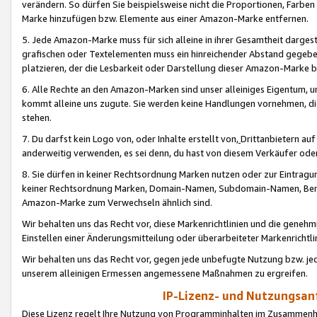
verändern. So dürfen Sie beispielsweise nicht die Proportionen, Farb
Marke hinzufügen bzw. Elemente aus einer Amazon-Marke entfernen.
5. Jede Amazon-Marke muss für sich alleine in ihrer Gesamtheit darge
grafischen oder Textelementen muss ein hinreichender Abstand gegebe
platzieren, der die Lesbarkeit oder Darstellung dieser Amazon-Marke b
6. Alle Rechte an den Amazon-Marken sind unser alleiniges Eigentum, 
kommt alleine uns zugute. Sie werden keine Handlungen vornehmen, 
stehen.
7. Du darfst kein Logo von, oder Inhalte erstellt von,
Drittanbietern au
anderweitig verwenden, es sei denn, du hast von diesem Verkäufer oder
8. Sie dürfen in keiner Rechtsordnung Marken nutzen oder zur Eintragu
keiner Rechtsordnung Marken, Domain-Namen, Subdomain-Namen, Benu
Amazon-Marke zum Verwechseln ähnlich sind.
Wir behalten uns das Recht vor, diese Markenrichtlinien und die gene
Einstellen einer Änderungsmitteilung oder überarbeiteter Markenricht
Wir behalten uns das Recht vor, gegen jede unbefugte Nutzung bzw. jede 
unserem alleinigen Ermessen angemessene Maßnahmen zu ergreifen.
IP-Lizenz- und Nutzungsan
Diese Lizenz regelt Ihre Nutzung von Programminhalten im Zusammen