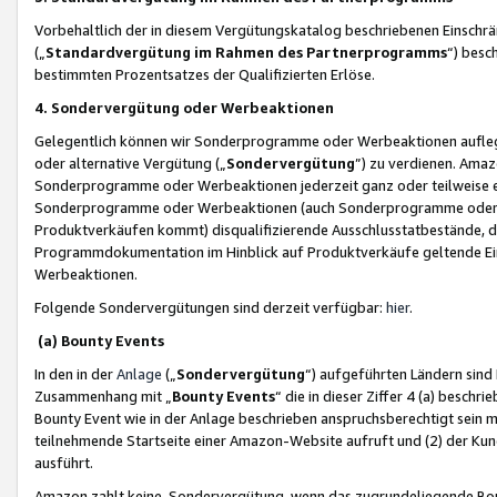
Vorbehaltlich der in diesem Vergütungskatalog beschriebenen Einschr
(„
Standardvergütung im Rahmen des Partnerprogramms
“) besc
bestimmten Prozentsatzes der Qualifizierten Erlöse.
4. Sondervergütung oder Werbeaktionen
Gelegentlich können wir Sonderprogramme oder Werbeaktionen auflegen,
oder alternative Vergütung („
Sondervergütung
”) zu verdienen. Amazo
Sonderprogramme oder Werbeaktionen jederzeit ganz oder teilweise einz
Sonderprogramme oder Werbeaktionen (auch Sonderprogramme oder We
Produktverkäufen kommt) disqualifizierende Ausschlusstatbestände, di
Programmdokumentation im Hinblick auf Produktverkäufe geltende E
Werbeaktionen.
Folgende Sondervergütungen sind derzeit verfügbar:
hier
.
(a) Bounty Events
In den in der
Anlage
(„
Sondervergütung
“) aufgeführten Ländern sind
Zusammenhang mit „
Bounty Events
“ die in dieser Ziffer 4 (a) besch
Bounty Event wie in der Anlage beschrieben anspruchsberechtigt sein mu
teilnehmende Startseite einer Amazon-Website aufruft und (2) der Kun
ausführt.
Amazon zahlt keine Sondervergütung, wenn das zugrundeliegende Boun