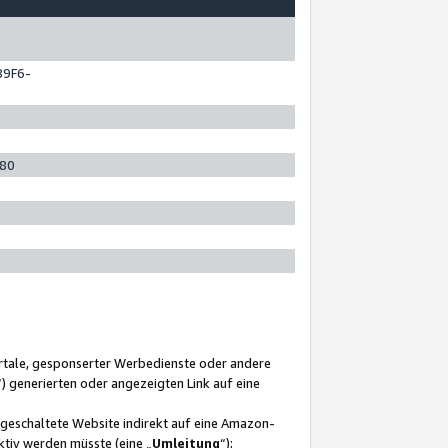
89F6-
280
ortale, gesponserter Werbedienste oder andere
“) generierten oder angezeigten Link auf eine
ngeschaltete Website indirekt auf eine Amazon-
ktiv werden müsste (eine „
Umleitung
“);