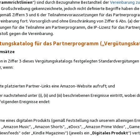
rammrichtlinien
“) sind durch Bezugnahme Bestandteil der
Vereinbarung z
Großschreibung gekennzeichnete, jedoch nicht definierte Begriffe haben die
 gemäß Ziffern 3 und 6 der Teilnahmevoraussetzungen für das Partnerprogram
nbarung fort. Vorsorglich und ohne Einschränkung von Ziffer 6 Abs. (a) der
ungen für die Teilnahme am Partnerprogramm, die IP-Lizenz für das Partner
rstoß gegen die Vereinbarung.
ungskatalog für das Partnerprogramm („Vergütungska
 Umsätze
n in Ziffer 3 dieses Vergütungskatalogs festgelegten Standardvergütungen v
r, wenn:
ite platzierten Partner-Links eine Amazon-Website aufruft; und
r nachstehend unter (i), (ii) und (iii) beschriebenen Ereignisse eintritt, wobe
 folgenden Ereignisse endet:
hme eines digitalen Produkts (gemäß Feststellung nach unserem alleinigen 
 „Amazon Music“, „Amazon Shorts“, „eDocs“, „Amazon Prime Video“, „Game
Newsfeeds“ oder „Kindle Magazines“) (jeweils ein „
Digitales Produkt
“) ver