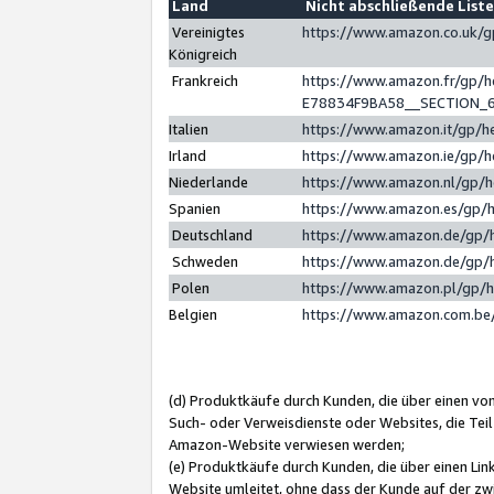
Land
Nicht abschließende List
Vereinigtes
https://www.amazon.co.uk/
Königreich
Frankreich
https://www.amazon.fr/gp/
E78834F9BA58__SECTION_
Italien
https://www.amazon.it/gp/h
Irland
https://www.amazon.ie/gp/
Niederlande
https://www.amazon.nl/gp/
Spanien
https://www.amazon.es/gp/
Deutschland
https://www.amazon.de/gp/
Schweden
https://www.amazon.de/gp/
Polen
https://www.amazon.pl/gp/
Belgien
https://www.amazon.com.be
(d) Produktkäufe durch Kunden, die über einen vo
Such- oder Verweisdienste oder Websites, die Teil
Amazon-Website verwiesen werden;
(e) Produktkäufe durch Kunden, die über einen Li
Website umleitet, ohne dass der Kunde auf der zw