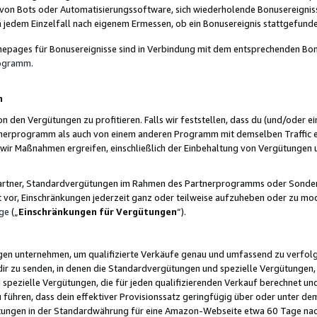
 von Bots oder Automatisierungssoftware, sich wiederholende Bonusereignisse
n jedem Einzelfall nach eigenem Ermessen, ob ein Bonusereignis stattgefund
epages für Bonusereignisse sind in Verbindung mit dem entsprechenden Bonu
rogramm
.
n
den Vergütungen zu profitieren. Falls wir feststellen, dass du (und/oder ein
erprogramm als auch von einem anderen Programm mit demselben Traffic ei
n wir Maßnahmen ergreifen, einschließlich der Einbehaltung von Vergütunge
r Partner, Standardvergütungen im Rahmen des Partnerprogramms oder Sonde
ht vor, Einschränkungen jederzeit ganz oder teilweise aufzuheben oder zu mod
ge
(„
Einschränkungen für Vergütungen
“).
ngen unternehmen, um qualifizierte Verkäufe genau und umfassend zu verfol
dir zu senden, in denen die Standardvergütungen und spezielle Vergütungen, 
pezielle Vergütungen, die für jeden qualifizierenden Verkauf berechnet un
 führen, dass dein effektiver Provisionssatz geringfügig über oder unter dem
ungen in der Standardwährung für eine Amazon-Webseite etwa 60 Tage nach