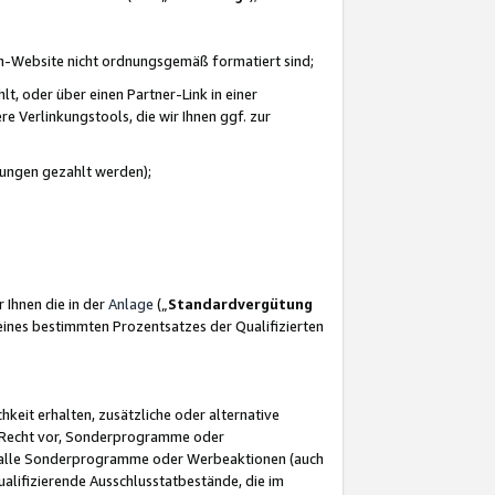
azon-Website nicht ordnungsgemäß formatiert sind;
, oder über einen Partner-Link in einer
e Verlinkungstools, die wir Ihnen ggf. zur
ütungen gezahlt werden);
 Ihnen die in der
Anlage
(„
Standardvergütung
ines bestimmten Prozentsatzes der Qualifizierten
eit erhalten, zusätzliche oder alternative
as Recht vor, Sonderprogramme oder
für alle Sonderprogramme oder Werbeaktionen (auch
lifizierende Ausschlusstatbestände, die im