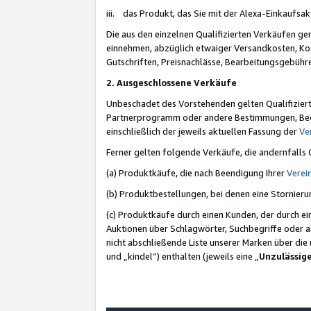
iii. das Produkt, das Sie mit der Alexa-Einkaufsa
Die aus den einzelnen Qualifizierten Verkäufen gen
einnehmen, abzüglich etwaiger Versandkosten, Ko
Gutschriften, Preisnachlässe, Bearbeitungsgebühr
2. Ausgeschlossene Verkäufe
Unbeschadet des Vorstehenden gelten Qualifiziert
Partnerprogramm oder andere Bestimmungen, Beding
einschließlich der jeweils aktuellen Fassung der
Ve
Ferner gelten folgende Verkäufe, die andernfalls
(a) Produktkäufe, die nach Beendigung Ihrer
Verei
(b) Produktbestellungen, bei denen eine Stornier
(c) Produktkäufe durch einen Kunden, der durch e
Auktionen über Schlagwörter, Suchbegriffe oder a
nicht abschließende Liste unserer Marken über di
und „kindel“) enthalten (jeweils eine „
Unzulässig