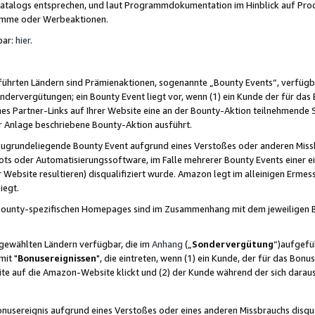
skatalogs entsprechen, und laut Programmdokumentation im Hinblick auf Pr
amme oder Werbeaktionen.
bar:
hier
.
führten Ländern sind Prämienaktionen, sogenannte „Bounty Events“, verfügb
Sondervergütungen; ein Bounty Event liegt vor, wenn (1) ein Kunde der für da
nes Partner-Links auf Ihrer Website eine an der Bounty-Aktion teilnehmende 
er Anlage beschriebene Bounty-Aktion ausführt.
ugrundeliegende Bounty Event aufgrund eines Verstoßes oder anderen Miss
ots oder Automatisierungssoftware, im Falle mehrerer Bounty Events einer e
r Website resultieren) disqualifiziert wurde. Amazon legt im alleinigen Ermess
iegt.
n Bounty-spezifischen Homepages sind im Zusammenhang mit dem jeweiligen
sgewählten Ländern verfügbar, die im
Anhang
(„
Sondervergütung
“)aufgefüh
it "
Bonusereignissen
", die eintreten, wenn (1) ein Kunde, der für das Bon
bsite auf die Amazon-Website klickt und (2) der Kunde während der sich dar
usereignis aufgrund eines Verstoßes oder eines anderen Missbrauchs disqua