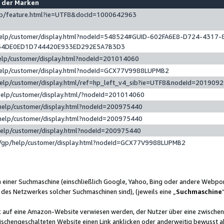
e der Marken
gp/feature.html?ie=UTF8&docId=1000642963
help/customer/display.html?nodeId=548524#GUID-602FA6E8-D724-4317-
64DE0ED1D744420E933ED292E5A7B3D3
elp/customer/display.html?nodeId=201014060
help/customer/display.html?nodeId=GCX77V9988LUPMB2
help/customer/display.html/ref=hp_left_v4_sib?ie=UTF8&nodeId=201909
help/customer/display.html/?nodeId=201014060
help/customer/display.html?nodeId=200975440
help/customer/display.html?nodeId=200975440
help/customer/display.html?nodeId=200975440
/gp/help/customer/display.html?nodeId=GCX77V9988LUPMB2
n einer Suchmaschine (einschließlich Google, Yahoo, Bing oder andere Webp
 des Netzwerkes solcher Suchmaschinen sind), (jeweils eine „
Suchmaschine
nk auf eine Amazon-Website verwiesen werden, der Nutzer über eine zwische
ischengeschalteten Website einen Link anklicken oder anderweitig bewusst a