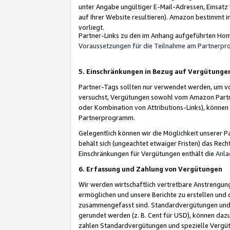
unter Angabe ungültiger E-Mail-Adressen, Einsatz
auf Ihrer Website resultieren). Amazon bestimmt i
vorliegt.
Partner-Links zu den im Anhang aufgeführten Hom
Voraussetzungen für die Teilnahme am Partnerp
5. Einschränkungen in Bezug auf Vergütunge
Partner-Tags sollten nur verwendet werden, um von 
versuchst, Vergütungen sowohl vom Amazon Partn
oder Kombination von Attributions-Links), könne
Partnerprogramm.
Gelegentlich können wir die Möglichkeit unsere
behält sich (ungeachtet etwaiger Fristen) das Rec
Einschränkungen für Vergütungen enthält die
Anla
6. Erfassung und Zahlung von Vergütungen
Wir werden wirtschaftlich vertretbare Anstrengu
ermöglichen und unsere Berichte zu erstellen und 
zusammengefasst sind. Standardvergütungen und s
gerundet werden (z. B. Cent für USD), können dazu
zahlen Standardvergütungen und spezielle Vergüt