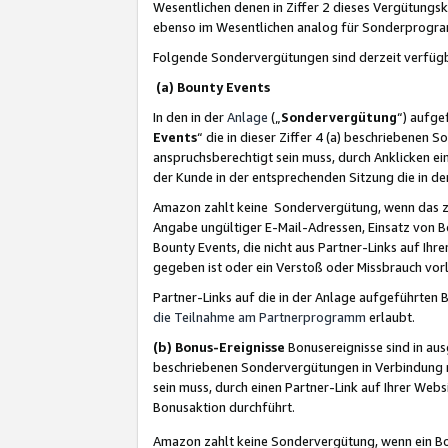
Wesentlichen denen in Ziffer 2 dieses Vergütung
ebenso im Wesentlichen analog für Sonderprogr
Folgende Sondervergütungen sind derzeit verfüg
(a) Bounty Events
In den in der
Anlage
(„
Sondervergütung
“) aufge
Events
“ die in dieser Ziffer 4 (a) beschriebenen 
anspruchsberechtigt sein muss, durch Anklicken ei
der Kunde in der entsprechenden Sitzung die in d
Amazon zahlt keine Sondervergütung, wenn das z
Angabe ungültiger E-Mail-Adressen, Einsatz von B
Bounty Events, die nicht aus Partner-Links auf Ihre
gegeben ist oder ein Verstoß oder Missbrauch vorl
Partner-Links auf die in der Anlage aufgeführte
die Teilnahme am Partnerprogramm
erlaubt.
(b) Bonus-Ereignisse
Bonusereignisse sind in au
beschriebenen Sondervergütungen in Verbindung m
sein muss, durch einen Partner-Link auf Ihrer We
Bonusaktion durchführt.
Amazon zahlt keine Sondervergütung, wenn ein Bon