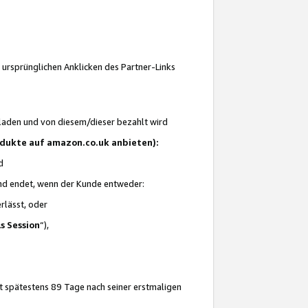
 ursprünglichen Anklicken des Partner-Links
laden und von diesem/dieser bezahlt wird
rodukte auf amazon.co.uk anbieten):
d
 und endet, wenn der Kunde entweder:
erlässt, oder
ls Session
“),
t spätestens 89 Tage nach seiner erstmaligen