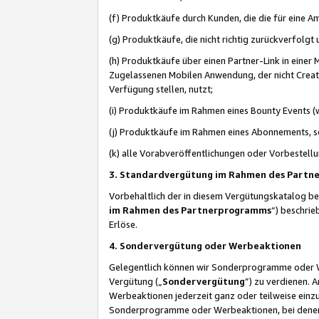
(f) Produktkäufe durch Kunden, die die für eine
(g) Produktkäufe, die nicht richtig zurückverfolg
(h) Produktkäufe über einen Partner-Link in einer
Zugelassenen Mobilen Anwendung, der nicht Creator
Verfügung stellen, nutzt;
(i) Produktkäufe im Rahmen eines Bounty Events (w
(j) Produktkäufe im Rahmen eines Abonnements, so
(k) alle Vorabveröffentlichungen oder Vorbestellu
3. Standardvergütung im Rahmen des Part
Vorbehaltlich der in diesem Vergütungskatalog b
im Rahmen des Partnerprogramms
“) beschri
Erlöse.
4. Sondervergütung oder Werbeaktionen
Gelegentlich können wir Sonderprogramme oder Wer
Vergütung („
Sondervergütung
”) zu verdienen. 
Werbeaktionen jederzeit ganz oder teilweise einz
Sonderprogramme oder Werbeaktionen, bei denen e