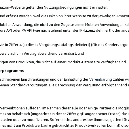
 Amazon-Website geltenden Nutzungsbedingungen nicht einhalten;
t und erfasst werden, weil die Links von Ihrer Website zu der jeweiligen Am
 Mobilen Anwendung, die nicht zu den Zugelassenen Mobilen Anwendungen zählt
s API oder PA API (wie nachstehend unter der IP-Lizenz definiert) oder ander
ie in Ziffer 4 (a) dieses Vergütungskatalogs definiert) (für das Sonderverg
weit nicht im Vertrag abweichend vereinbart, und
ngen von Produkten, die nicht auf einer Produkt-Listenseite verfügbar sind.
nerprogramms
eschriebenen Einschränkungen und der Einhaltung der
Vereinbarung
zahlen wir
ebenen Standardvergütungen. Die Berechnung der Vergütung erfolgt anhand e
beaktionen auflegen, im Rahmen derer alle oder einige Partner die Möglichk
Amazon behält sich (ungeachtet in dieser Ziffer ggf. angegebener Fristen) d
ustellen oder zu modifizieren. Sofern nichts anderes bestimmt ist, gelten 
s nicht um Produktverkäufe geht/nicht zu Produktverkäufen kommt) disqua