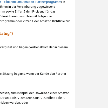
ur Teilnahme am Amazon-Partnerprogramm
; in
 ihnen in der Vereinbarung zugewiesene
m sowie Ziffer 3 der IP-Lizenz für das
 Vereinbarung wird hiermit Folgendes
programm oder Ziffer 1 der Amazon Richtlinie für
talog“)
ergütet und liegen (vorbehaltlich der in diesem
i die Sitzung beginnt, wenn der Kunde den Partner-
Ermessen, zum Beispiel der Download einer Amazon
 Downloads“, „Amazon Coin“, „Kindle Books“,
trieben werden, oder