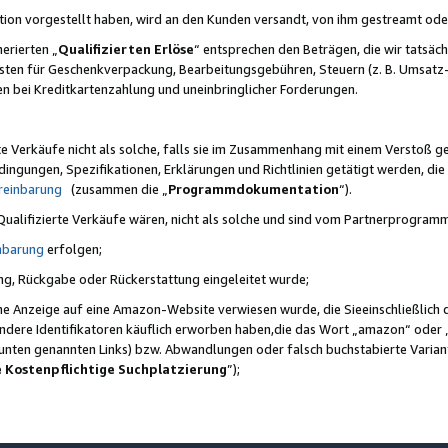
ktion vorgestellt haben, wird an den Kunden versandt, von ihm gestreamt od
erierten „
Qualifizierten Erlöse
“ entsprechen den Beträgen, die wir tatsäch
sten für Geschenkverpackung, Bearbeitungsgebühren, Steuern (z. B. Umsatz-
en bei Kreditkartenzahlung und uneinbringlicher Forderungen.
e Verkäufe nicht als solche, falls sie im Zusammenhang mit einem Verstoß 
ungen, Spezifikationen, Erklärungen und Richtlinien getätigt werden, die 
reinbarung
(zusammen die „
Programmdokumentation
“).
 Qualifizierte Verkäufe wären, nicht als solche und sind vom Partnerprogra
nbarung
erfolgen;
ung, Rückgabe oder Rückerstattung eingeleitet wurde;
ine Anzeige auf eine Amazon-Website verwiesen wurde, die Sieeinschließlich
ndere Identifikatoren käuflich erworben haben,die das Wort „amazon“ oder 
e unten genannten Links) bzw. Abwandlungen oder falsch buchstabierte Varia
e Kostenpflichtige Suchplatzierung
”);