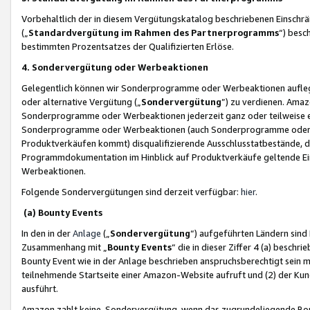
Vorbehaltlich der in diesem Vergütungskatalog beschriebenen Einschr
(„
Standardvergütung im Rahmen des Partnerprogramms
“) besc
bestimmten Prozentsatzes der Qualifizierten Erlöse.
4. Sondervergütung oder Werbeaktionen
Gelegentlich können wir Sonderprogramme oder Werbeaktionen auflegen,
oder alternative Vergütung („
Sondervergütung
”) zu verdienen. Amazo
Sonderprogramme oder Werbeaktionen jederzeit ganz oder teilweise einz
Sonderprogramme oder Werbeaktionen (auch Sonderprogramme oder We
Produktverkäufen kommt) disqualifizierende Ausschlusstatbestände, di
Programmdokumentation im Hinblick auf Produktverkäufe geltende E
Werbeaktionen.
Folgende Sondervergütungen sind derzeit verfügbar:
hier
.
(a) Bounty Events
In den in der
Anlage
(„
Sondervergütung
“) aufgeführten Ländern sind
Zusammenhang mit „
Bounty Events
“ die in dieser Ziffer 4 (a) besch
Bounty Event wie in der Anlage beschrieben anspruchsberechtigt sein mu
teilnehmende Startseite einer Amazon-Website aufruft und (2) der Kun
ausführt.
Amazon zahlt keine Sondervergütung, wenn das zugrundeliegende Boun