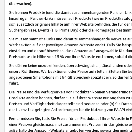
überwachen).
Sie können Produkte (und die damit zusammenhängenden Partner-Links)
hinzufügen. Partner-Links müssen auf Produkte (wie im Produktkatalog de
sich zusätzlich originäre Inhalte auf Ihrer Website befinden, die für 
Suchergebnisse, Events (z. B. Prime Day) oder die Homepages bestimmte
Sie müssen sämtliche Links und damit zusammenhängende Verweise auf z
Werbeaktion auf der jeweiligen Amazon-Website endet. Falls Sie beisp
einstellen und darauf hinweisen, dass Amazon auf ausgewählte Kleidun
Preisnachlass in Höhe von 15 % von Ihrer Website entfernen, sobald di
Sie dürfen keine unzutreffenden, überschwänglichen, täuschenden od
unsere Richtlinien, Werbeaktionen oder Preise aufstellen. Stellen Sie 
angebotenen Smartphone mit 64 GB Speicherkapazität ein, so dürfen S
führt.
Die Preise und die Verfügbarkeit von Produkten können Veränderungen 
Produkte ändern können, dürfen Sie auf Ihrer Website nur Angaben zu P
Preisen und Verfügbarkeit dargestellt sind bedienen oder (b) Sie Daten
der Lizenz festgelegten Anforderungen für die Nutzung von PA API einh
Ferner müssen Sie, falls Sie Preise für ein Produkt auf Ihrer Website in 
einer Preisvergleichsmaschine) zusammen mit Preisen für das gleiche o
außerhalb der Amazon-Website angeboten werden, jeweils den niedrigst