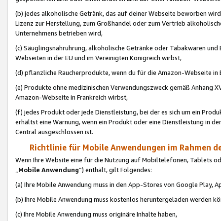
(b) jedes alkoholische Getränk, das auf deiner Webseite beworben wird
Lizenz zur Herstellung, zum Großhandel oder zum Vertrieb alkoholisch
Unternehmens betrieben wird,
(c) Säuglingsnahruhrung, alkoholische Getränke oder Tabakwaren und E
Webseiten in der EU und im Vereinigten Königreich wirbst,
(d) pflanzliche Raucherprodukte, wenn du für die Amazon-Webseite in B
(e) Produkte ohne medizinischen Verwendungszweck gemäß Anhang XVI 
Amazon-Webseite in Frankreich wirbst,
(f) jedes Produkt oder jede Dienstleistung, bei der es sich um ein Prod
erhältst eine Warnung, wenn ein Produkt oder eine Dienstleistung in de
Central ausgeschlossen ist.
Richtlinie für Mobile Anwendungen im Rahmen de
Wenn Ihre Website eine für die Nutzung auf Mobiltelefonen, Tablets 
„
Mobile Anwendung
“) enthält, gilt Folgendes:
(a) Ihre Mobile Anwendung muss in den App-Stores von Google Play, A
(b) Ihre Mobile Anwendung muss kostenlos heruntergeladen werden könn
(c) Ihre Mobile Anwendung muss originäre Inhalte haben,