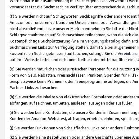
Werbeinhalte im Zusammenhang mit Suchergebnissen verwendet werden,
vorausgesetzt die Suchmaschine verfügt über entsprechende Ausschlu
(f) Sie werden nicht auf Schlagwörter, Suchbegriffe oder andere Ident
Amazon oder unseren verbundenen Unternehmen oder Abwandlungen bzw
nicht abschließende Liste unserer Marken entnehmen Sie bitte der Nich
Schlagwortauktionen auf Suchmaschinen teilnehmen, wenn die sich da
Kostenpflichtige Suchplatzierung (wie im
Vergütungskatalog
definiert
Suchmaschinen Links zur Verfügung stellen, damit Sie bei allgemeinen I
kostenfreien Suchergebnissen) auftauchen, solange Sie die
Vereinbaru
auf Ihre Website leiten und nicht unmittelbar oder mittelbar über eine
(g) Sie werden natürlichen oder juristischen Personen für die Nutzung 
Form von Geld, Rabatten, Preisnachlässen, Punkten, Spenden für Hilfs
beispielsweise keine Prämien- oder Treueprogramme auflegen, die Anrei
Partner-Links zu besuchen.
(h) Sie werden die Inhalte von elektronischen Formularen oder anderem M
abfangen, aufzeichnen, umleiten, auslesen, auslegen oder ausfüllen.
(i) Sie werden keine Kontodaten, die unsere Kunden im Zusammenhang 
Kunden der Amazon-Websites), abfragen, erheben, einholen, speichern,
(j) Sie werden Funktionen von Schaltflächen, Links oder andere Funkti
(k) Sie werden keine Bestellungen oder andere Geschäfte über eine Ama