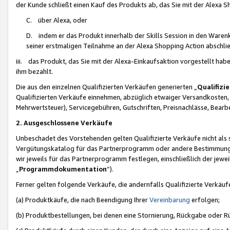
der Kunde schließt einen Kauf des Produkts ab, das Sie mit der Alexa 
C. über Alexa, oder
D. indem er das Produkt innerhalb der Skills Session in den Waren
seiner erstmaligen Teilnahme an der Alexa Shopping Action abschlie
iii. das Produkt, das Sie mit der Alexa-Einkaufsaktion vorgestellt ha
ihm bezahlt.
Die aus den einzelnen Qualifizierten Verkäufen generierten „
Qualifizi
Qualifizierten Verkäufe einnehmen, abzüglich etwaiger Versandkosten
Mehrwertsteuer), Servicegebühren, Gutschriften, Preisnachlässe, Bear
2. Ausgeschlossene Verkäufe
Unbeschadet des Vorstehenden gelten Qualifizierte Verkäufe nicht als
Vergütungskatalog für das Partnerprogramm oder andere Bestimmungen,
wir jeweils für das Partnerprogramm festlegen, einschließlich der jewe
„
Programmdokumentation
“).
Ferner gelten folgende Verkäufe, die andernfalls Qualifizierte Verkä
(a) Produktkäufe, die nach Beendigung Ihrer
Vereinbarung
erfolgen;
(b) Produktbestellungen, bei denen eine Stornierung, Rückgabe oder R