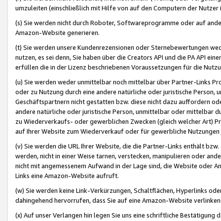
umzuleiten (einschließlich mit Hilfe von auf den Computern der Nutzer i
(s) Sie werden nicht durch Roboter, Softwareprogramme oder auf andere
Amazon-Website generieren.
(t) Sie werden unsere Kundenrezensionen oder Sternebewertungen wed
nutzen, es sei denn, Sie haben über die Creators API und die PA API e
erfüllen die in der Lizenz beschriebenen Voraussetzungen für die Nutzu
(u) Sie werden weder unmittelbar noch mittelbar über Partner-Links P
oder zu Nutzung durch eine andere natürliche oder juristische Person,
Geschäftspartnern nicht gestatten bzw. diese nicht dazu auffordern od
andere natürliche oder juristische Person, unmittelbar oder mittelbar
zu Wiederverkaufs- oder gewerblichen Zwecken (gleich welcher Art) 
auf Ihrer Website zum Wiederverkauf oder für gewerbliche Nutzungen 
(v) Sie werden die URL Ihrer Website, die die Partner-Links enthält b
werden, nicht in einer Weise tarnen, verstecken, manipulieren oder and
nicht mit angemessenem Aufwand in der Lage sind, die Website oder A
Links eine Amazon-Website aufruft.
(w) Sie werden keine Link-Verkürzungen, Schaltflächen, Hyperlinks ode
dahingehend hervorrufen, dass Sie auf eine Amazon-Website verlinken
(x) Auf unser Verlangen hin legen Sie uns eine schriftliche Bestätigung