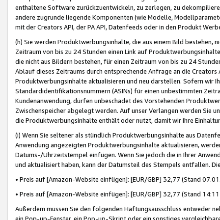
enthaltene Software zurückzuentwickeln, zu zerlegen, zu dekompilier
andere zugrunde liegende Komponenten (wie Modelle, Modellparameter
mit der Creators API, der PA API, Datenfeeds oder in den Produkt Werb
(h) Sie werden Produktwerbungsinhalte, die aus einem Bild bestehen, ni
Zeitraum von bis zu 24 Stunden einen Link auf Produktwerbungsinhalte
die nicht aus Bildern bestehen, für einen Zeitraum von bis zu 24 Stund
Ablauf dieses Zeitraums durch entsprechende Anfrage an die Creators 
Produktwerbungsinhalte aktualisieren und neu darstellen. Sofern wir Ih
Standardidentifikationsnummern (ASINs) für einen unbestimmten Zeitra
Kundenanwendung, dürfen unbeschadet des Vorstehenden Produktwerbu
Zwischenspeicher abgelegt werden. Auf unser Verlangen werden Sie un
die Produktwerbungsinhalte enthält oder nutzt, damit wir Ihre Einhalt
(i) Wenn Sie seltener als stündlich Produktwerbungsinhalte aus Datenfe
Anwendung angezeigten Produktwerbungsinhalte aktualisieren, werden 
Datums-/Uhrzeitstempel einfügen. Wenn Sie jedoch die in Ihrer Anwe
und aktualisiert haben, kann der Datumsteil des Stempels entfallen. Dies
• Preis auf [Amazon-Website einfügen]: [EUR/GBP] 32,77 (Stand 07.01.
• Preis auf [Amazon-Website einfügen]: [EUR/GBP] 32,77 (Stand 14:11 
Außerdem müssen Sie den folgenden Haftungsausschluss entweder neb
ein Pop-up-Fenster, ein Pop-up-Skript oder ein sonstiges vergleichba