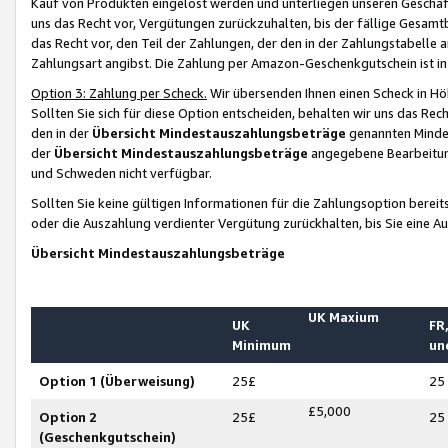
Kauf von Produkten eingelöst werden und unterliegen unseren Geschäf
uns das Recht vor, Vergütungen zurückzuhalten, bis der fällige Gesamt
das Recht vor, den Teil der Zahlungen, der den in der Zahlungstabelle 
Zahlungsart angibst. Die Zahlung per Amazon-Geschenkgutschein ist in
Option 3: Zahlung per Scheck.
Wir übersenden Ihnen einen Scheck in Höh
Sollten Sie sich für diese Option entscheiden, behalten wir uns das Rec
den in der
Übersicht Mindestauszahlungsbeträge
genannten Mindest
der
Übersicht Mindestauszahlungsbeträge
angegebene Bearbeitung
und Schweden nicht verfügbar.
Sollten Sie keine gültigen Informationen für die Zahlungsoption bereit
oder die Auszahlung verdienter Vergütung zurückhalten, bis Sie eine A
Übersicht Mindestauszahlungsbeträge
UK Maxium
UK
FR,
Minimum
un
Option 1 (Überweisung)
25£
25
£5,000
Option 2
25£
25
(Geschenkgutschein)