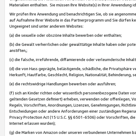
Materialien enthalten. Sie müssen Ihre Website(s) in Ihrer Anwendung ide
Wir prüfen Ihre Anwendung und benachrichtigen Sie, ob sie angenommen
auf Aufnahme Ihrer Website in das Partnerprogramm und Sie dürfen kei
Ungeeignet sind unter anderem Websites:
(a) die sexuelle oder obszöne Inhalte bewerben oder enthalten;
(b) die Gewalt verherrlichen oder gewalttätige Inhalte haben oder pot
anstiften,;
(c) die falsche, irreführende, diffamierende oder verleumderische Inha
(d) die von Hass geprägte, belästigende, schädliche, die Privatsphäre v
Herkunft, Hautfarbe, Geschlecht, Religion, Nationalität, Behinderung, 
(e) die rechtswidrige Handlungen bewerben oder ausführen;
(f) sich an Kinder richten oder wissentlich personenbezogene Daten vo
geltenden Gesetzen definiert) erheben, verwenden oder offenlegen, Vo
Regeln, Vorschriften, Anordnungen, Lizenzen, Genehmigungen, Richtlini
Entscheidungen oder andere Anforderungen einer zuständigen Regierung
Privacy Protection Act (15 U.S.C. §§ 6501-6506) oder Vorschriften, di
Internet erlassen wurden);
(g) die Marken von Amazon oder unseren verbundenen Unternehmen b