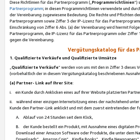
Diese Richtlinien für das Partnerprogramm („
Programmrichtlinien
“)
Partnerprogramm
; in diesen Programmrichtlinien verwendete und durch
der Vereinbarung zugewiesene Bedeutung. Die Rechte und Pflichten de
Partnerprogramm sowie Ziffer 3 der IP-Lizenz für das Partnerprogram
Einschränkung von Ziffer 6 Abs. (a) der Vereinbarung wird hiermit Fol
Partnerprogramm, die IP-Lizenz für das Partnerprogramm oder Ziffer 1
gegen die Vereinbarung.
Vergütungskatalog für das 
1. Qualifizierte Verkäufe und Qualifizierte Umsätze
„
Qualifizierte Verkäufe
“ werden von uns mit den in Ziffer 3 diese
(vorbehaltlich der in diesem Vergütungskatalog beschriebenen Ausnah
(a) Partner- Link auf Ihrer Site
:
i. ein Kunde durch Anklicken eines auf Ihrer Website platzierten Part
ii. während einer einzigen Internetsitzung eines der nachstehend unter (i)
Kunde den Partner-Link anklickt und mit dem zuerst eintretenden der f
A. Ablauf von 24 Stunden seit dem Klick,
B. der Kunde bestellt ein Produkt, mit Ausnahme eines digitalen P
Download einer Amazon Software oder Produkte, die unter dem N
Downloads“, „Amazon Coin“, „Kindle Books“, „Kindle Newspapers“, „