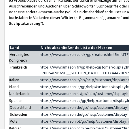
(c) Produktkäufe durch einen Kunden, der durch eine Anzeige auf eine 
Ausschreibungen und Auktionen über Schlagwörter, Suchbegriffe oder 
oder eine andere Amazon-Marke (vgl. die nicht abschließende Liste un
buchstabierte Varianten dieser Wörter (z. B. „ammazon“, „amaozn“ und „
Suchplatzierung
”);
Land
Nicht abschließende Liste der Marken
Vereinigtes
https://www.amazon.co.uk/gp/feature.html?ie=U
Königreich
Frankreich
https://www.amazon.fr/gp/help/customer/displa
E78834F9BA58__SECTION_64DE0ED1D744420E9
Italien
https://www.amazon.it/gp/help/customer/display
Irland
https://www.amazon.ie/gp/help/customer/displa
Niederlande
https://www.amazon.nl/gp/help/customer/display
Spanien
https://www.amazon.es/gp/help/customer/display
Deutschland
https://www.amazon.de/gp/help/customer/displa
Schweden
https://www.amazon.de/gp/help/customer/displa
Polen
https://www.amazon.pl/gp/help/customer/display
Belgien
https://www.amazon.com.be/gp/help/customer/d