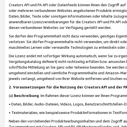
Creators API und PA API oder Datenfeeds können Ihnen den Zugriff auf D
oder mehreren verbundenen Websites angebotenen Produkte ermögliche
Daten, Bilder, Texte oder sonstigen Informationen oder Inhalte zuzugre
anwendbaren Lizenzvereinbarungen für die Creators API und PA API od
diesen verbundenen Websites zur Verfügung gestellt werden.
Sie dürfen den Programminhalt nicht dazu verwenden, geistiges Eigent
verletzen. Sie dürfen Programminhalte nicht verwenden, um direkt ode
maschinelles Lernen oder verwandte Technologien zu entwickeln oder zu
Die Lizenz endet mit sofortiger Wirkung automatisch, wenn Sie zu irg
Vergütungskatalog definiert) nicht rechtzeitig erfüllen bzw. ansonsten
schriftliche Mitteilung an Sie ganz oder teilweise beenden. Sie werden
umgehend einstellen und sämtliche Programminhalte und Amazon-Marke
jeweils verlangt, umgehend von Ihrer Website entfernen und löschen od
2. Voraussetzungen für die Nutzung der Creators API und der P
(a)
Beschreibung
. Im Rahmen dieser Lizenz können wir Ihnen Programmi
• Daten, Bilder, Audio-Dateien, Videos, Logos, Benutzerschnittstellen-
• Textmaterialien, wie beispielsweise Produktinformationen in Textfor
Neben den vorstehenden Produktwerbungsinhalten und dem Zugriff auf 
Zusammenhang mit Creators API und PA API Musterquellcodes und -bibli