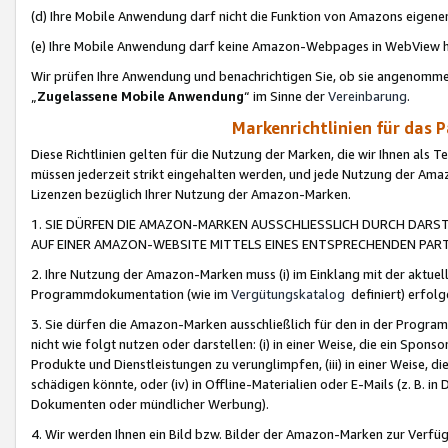
(d) Ihre Mobile Anwendung darf nicht die Funktion von Amazons eige
(e) Ihre Mobile Anwendung darf keine Amazon-Webpages in WebView 
Wir prüfen Ihre Anwendung und benachrichtigen Sie, ob sie angenomm
„
Zugelassene Mobile Anwendung
“ im Sinne der
Vereinbarung
.
Markenrichtlinien für das 
Diese Richtlinien gelten für die Nutzung der Marken, die wir Ihnen als 
müssen jederzeit strikt eingehalten werden, und jede Nutzung der Ama
Lizenzen bezüglich Ihrer Nutzung der Amazon-Marken.
1. SIE DÜRFEN DIE AMAZON-MARKEN AUSSCHLIESSLICH DURCH DARS
AUF EINER AMAZON-WEBSITE MITTELS EINES ENTSPRECHENDEN PART
2. Ihre Nutzung der Amazon-Marken muss (i) im Einklang mit der aktuells
Programmdokumentation (wie im
Vergütungskatalog
definiert) erfolg
3. Sie dürfen die Amazon-Marken ausschließlich für den in der Progr
nicht wie folgt nutzen oder darstellen: (i) in einer Weise, die ein Spo
Produkte und Dienstleistungen zu verunglimpfen, (iii) in einer Weise
schädigen könnte, oder (iv) in Offline-Materialien oder E-Mails (z. B.
Dokumenten oder mündlicher Werbung).
4. Wir werden Ihnen ein Bild bzw. Bilder der Amazon-Marken zur Verfüg