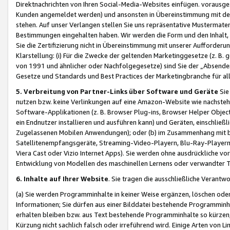
Direktnachrichten von Ihren Social-Media-Websites einfügen. vorausg
Kunden angemeldet werden) und ansonsten in Übereinstimmung mit der
stehen. Auf unser Verlangen stellen Sie uns repräsentative Mustermater
Bestimmungen eingehalten haben. Wir werden die Form und den Inhalt, di
Sie die Zertifizierung nicht in Übereinstimmung mit unserer Aufforderu
Klarstellung: (i) Für die Zwecke der geltenden Marketinggesetze (z. 
von 1991 und ähnlicher oder Nachfolgegesetze) sind Sie der „Absender“ j
Gesetze und Standards und Best Practices der Marketingbranche für 
5. Verbreitung von Partner-Links über Software und Geräte
Sie
nutzen bzw. keine Verlinkungen auf eine Amazon-Website wie nachsteh
Software-Applikationen (z. B. Browser Plug-ins, Browser Helper Objec
ein Endnutzer installieren und ausführen kann) und Geräten, einschlie
Zugelassenen Mobilen Anwendungen); oder (b) im Zusammenhang mit bzw.
Satellitenempfangsgeräte, Streaming-Video-Playern, Blu-Ray-Playern 
Viera Cast oder Vizio Internet Apps). Sie werden ohne ausdrückliche v
Entwicklung von Modellen des maschinellen Lernens oder verwandter 
6. Inhalte auf Ihrer Website
. Sie tragen die ausschließliche Verantwo
(a) Sie werden Programminhalte in keiner Weise ergänzen, löschen oder
Informationen; Sie dürfen aus einer Bilddatei bestehende Programminhal
erhalten bleiben bzw. aus Text bestehende Programminhalte so kürzen, 
Kürzung nicht sachlich falsch oder irreführend wird. Einige Arten von L