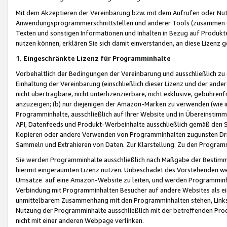
Mit dem Akzeptieren der Vereinbarung bzw. mit dem Aufrufen oder Nutz
Anwendungsprogrammierschnittstellen und anderer Tools (zusammen die
Texten und sonstigen Informationen und Inhalten in Bezug auf Produkte
nutzen können, erklären Sie sich damit einverstanden, an diese Lizenz 
1. Eingeschränkte Lizenz für Programminhalte
Vorbehaltlich der Bedingungen der Vereinbarung und ausschließlich z
Einhaltung der Vereinbarung (einschließlich dieser Lizenz und der ande
nicht übertragbare, nicht unterlizenzierbare, nicht exklusive, gebühren
anzuzeigen; (b) nur diejenigen der Amazon-Marken zu verwenden (wie in 
Programminhalte, ausschließlich auf Ihrer Website und in Übereinstimmu
API, Datenfeeds und Produkt-Werbeinhalte ausschließlich gemäß den Spe
Kopieren oder andere Verwenden von Programminhalten zugunsten Dri
Sammeln und Extrahieren von Daten. Zur Klarstellung: Zu den Program
Sie werden Programminhalte ausschließlich nach Maßgabe der Besti
hiermit eingeräumten Lizenz nutzen. Unbeschadet des Vorstehenden we
Umsätze auf eine Amazon-Website zu leiten, und werden Programminhal
Verbindung mit Programminhalten Besucher auf andere Websites als ein
unmittelbarem Zusammenhang mit den Programminhalten stehen, Links z
Nutzung der Programminhalte ausschließlich mit der betreffenden Pr
nicht mit einer anderen Webpage verlinken.