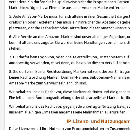
verändern. So dürfen Sie beispielsweise nicht die Proportionen, Farb
Marke hinzufügen bzw. Elemente aus einer Amazon-Marke entfernen.
5. Jede Amazon-Marke muss für sich alleine in ihrer Gesamtheit darge
grafischen oder Textelementen muss ein hinreichender Abstand gegebe
platzieren, der die Lesbarkeit oder Darstellung dieser Amazon-Marke b
6. Alle Rechte an den Amazon-Marken sind unser alleiniges Eigentum, 
kommt alleine uns zugute. Sie werden keine Handlungen vornehmen, 
stehen.
7. Du darfst kein Logo von, oder Inhalte erstellt von,
Drittanbietern au
anderweitig verwenden, es sei denn, du hast von diesem Verkäufer oder
8. Sie dürfen in keiner Rechtsordnung Marken nutzen oder zur Eintragu
keiner Rechtsordnung Marken, Domain-Namen, Subdomain-Namen, Benu
Amazon-Marke zum Verwechseln ähnlich sind.
Wir behalten uns das Recht vor, diese Markenrichtlinien und die gene
Einstellen einer Änderungsmitteilung oder überarbeiteter Markenricht
Wir behalten uns das Recht vor, gegen jede unbefugte Nutzung bzw. jede 
unserem alleinigen Ermessen angemessene Maßnahmen zu ergreifen.
IP-Lizenz- und Nutzungsan
Diese Lizenz regelt Ihre Nutzung von Programminhalten im Zusammen