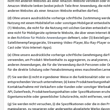
nicht mit anderen Websites als einer Amazon-Website verlinken oder i
Amazon-Website lenken (wobei jedoch Teile Ihrer Anwendung, die nich
anderen Websites als einer Amazon-Website enthalten dürfen).
(d) Ohne unsere ausdrückliche vorherige schriftliche Zustimmung werd
Nutzung mit einem Mobiltelefon oder sonstigen Mobilgerät entwickelt
(1) Websites, die nicht für die Nutzung mit solchen Geräten entwickelt
eine nicht für Mobilgeräte optimierte Website, die über einen Interne
in den
Richtlinie für Mobile Anwendungen
definiert, oder (3) Beistellge
Satellitenempfangsgeräte, Streaming-Video-Player, Blu-Ray-Player ode
Cast oder Vizio Internet-Apps).
(e) Ohne unsere ausdrückliche vorherige schriftliche Genehmigung dürfe
verwenden, um Produkt-Werbeinhalte zu aggregieren, zu analysieren, 
anderen Anwendungen, die für die Verwendung durch Personen oder Or
für die direkte Schulung oder Feinabstimmung eines maschinellen Lern
(f) Sie werden (i) nicht in irgendeiner Weise in die Funktionalität ode
entsprechenden Versuch unternehmen; (ii) keine Produktwerbungsinha
Kontaktaufnahme mit Verkäufern oder Kunden oder sonstiger Werbeaktiv
API, Datenfeeds, Produktwerbungsinhalten oder Spezifikationen erschei
Eigentumsrechte oder gewerblicher Schutzrechte, nicht entfernen, verd
(g) Sie werden nicht versuchen, (i) die Spezifikationen oder die in de
manipulieren, zu reparieren oder anderweitig abgeleitete Werke davon z