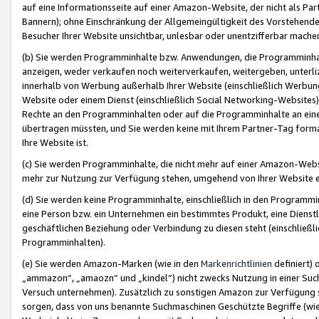
auf eine Informationsseite auf einer Amazon-Website, der nicht als Part
Bannern); ohne Einschränkung der Allgemeingültigkeit des Vorstehende
Besucher Ihrer Website unsichtbar, unlesbar oder unentzifferbar mache
(b) Sie werden Programminhalte bzw. Anwendungen, die Programminhalt
anzeigen, weder verkaufen noch weiterverkaufen, weitergeben, unterli
innerhalb von Werbung außerhalb Ihrer Website (einschließlich Werbun
Website oder einem Dienst (einschließlich Social Networking-Website
Rechte an den Programminhalten oder auf die Programminhalte an eine a
übertragen müssten, und Sie werden keine mit Ihrem Partner-Tag formati
Ihre Website ist.
(c) Sie werden Programminhalte, die nicht mehr auf einer Amazon-Websit
mehr zur Nutzung zur Verfügung stehen, umgehend von Ihrer Website e
(d) Sie werden keine Programminhalte, einschließlich in den Programmin
eine Person bzw. ein Unternehmen ein bestimmtes Produkt, eine Dienstle
geschäftlichen Beziehung oder Verbindung zu diesen steht (einschließli
Programminhalten).
(e) Sie werden Amazon-Marken (wie in den
Markenrichtlinien
definiert) 
„ammazon“, „amaozn“ und „kindel“) nicht zwecks Nutzung in einer Suc
Versuch unternehmen). Zusätzlich zu sonstigen Amazon zur Verfügung 
sorgen, dass von uns benannte Suchmaschinen Geschützte Begriffe (wie 