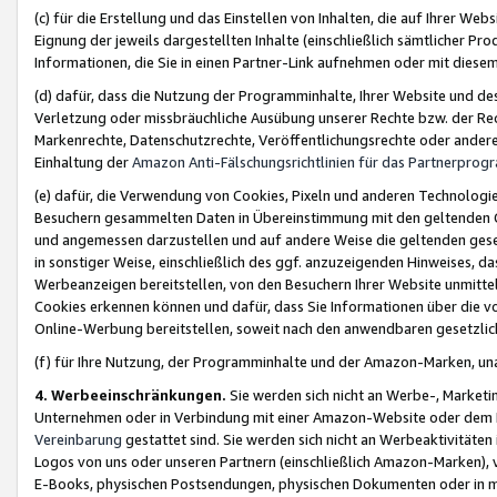
(c) für die Erstellung und das Einstellen von Inhalten, die auf Ihrer We
Eignung der jeweils dargestellten Inhalte (einschließlich sämtlicher 
Informationen, die Sie in einen Partner-Link aufnehmen oder mit diese
(d) dafür, dass die Nutzung der Programminhalte, Ihrer Website und des 
Verletzung oder missbräuchliche Ausübung unserer Rechte bzw. der Recht
Markenrechte, Datenschutzrechte, Veröffentlichungsrechte oder anderer
Einhaltung der
Amazon Anti-Fälschungsrichtlinien für das Partnerpro
(e) dafür, die Verwendung von Cookies, Pixeln und anderen Technologien
Besuchern gesammelten Daten in Übereinstimmung mit den geltenden Ge
und angemessen darzustellen und auf andere Weise die geltenden geset
in sonstiger Weise, einschließlich des ggf. anzuzeigenden Hinweises, d
Werbeanzeigen bereitstellen, von den Besuchern Ihrer Website unmitte
Cookies erkennen können und dafür, dass Sie Informationen über die v
Online-Werbung bereitstellen, soweit nach den anwendbaren gesetzlic
(f) für Ihre Nutzung, der Programminhalte und der Amazon-Marken, u
4. Werbeeinschränkungen.
Sie werden sich nicht an Werbe-, Market
Unternehmen oder in Verbindung mit einer Amazon-Website oder dem Pa
Vereinbarung
gestattet sind. Sie werden sich nicht an Werbeaktivitäten
Logos von uns oder unseren Partnern (einschließlich Amazon-Marken), 
E-Books, physischen Postsendungen, physischen Dokumenten oder in 