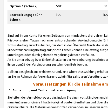
Option 3 (Scheck)
50£
50
Bearbeitungsgebühr
k.A.
k.A
Scheck
Sind auf Ihrem Konto für einen Zeitraum von mindestens drei Jahren kein
Frist von sieben Tagen nach einer entsprechenden Ankündigung die für
Schlussbetrag zurückzuhalten, der dem in der Übersicht Mindestausz
Mindestauszahlungsbetrag entspricht. Ferner können eine etwaig aufg
unterliegen oder durch geltende Verjährungsfristen verfallen.
An Sie unter Abzug bzw. Einbehalt aller in der Vereinbarung beschrieb
Ihnen gemäß der Vereinbarung zustehenden Beträge dar.
Sollten Sie, gleich aus welchem Grund, eine Überschusszahlung erhalte
an Sie im Rahmen der Vereinbarung zukünftig zahlbaren Vergütung zu 
Voraussetzungen für die Teilnahme a
1. Anmeldung und Teilnahmeberechtigung
Sie leiten den Anmeldeprozess ein, indem Sie einen vollständigen und 
muss/müssen originäre Inhalte (original content) enthalten und über d
Originalinhalte, die Materialien von Dritten verwenden, müssen wese