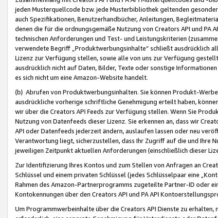
jeden Musterquellcode bzw. jede Musterbibliothek geltenden gesonder
auch Spezifikationen, Benutzerhandbücher, Anleitungen, Begleitmaterial
denen die für die ordnungsgemäße Nutzung von Creators API und PA A
technischen Anforderungen und Test- und Leistungskriterien (zusammen
verwendete Begriff „Produktwerbungsinhalte“ schließt ausdrücklich al
Lizenz zur Verfügung stellen, sowie alle von uns zur Verfügung gestel
ausdrücklich nicht auf Daten, Bilder, Texte oder sonstige Informatione
es sich nicht um eine Amazon-Website handelt.
(b) Abrufen von Produktwerbungsinhalten. Sie können Produkt-Werbein
ausdrückliche vorherige schriftliche Genehmigung erteilt haben, könn
wir über die Creators API Feeds zur Verfügung stellen. Wenn Sie Produk
Nutzung von Datenfeeds dieser Lizenz. Sie erkennen an, dass wir Creat
API oder Datenfeeds jederzeit ändern, auslaufen lassen oder neu veröffe
Verantwortung liegt, sicherzustellen, dass Ihr Zugriff auf die und Ihr
jeweiligen Zeitpunkt aktuellen Anforderungen (einschließlich dieser Liz
Zur Identifizierung Ihres Kontos und zum Stellen von Anfragen an Crea
Schlüssel und einem privaten Schlüssel (jedes Schlüsselpaar eine „Kon
Rahmen des Amazon-Partnerprogramms zugeteilte Partner-ID oder ein
Kontokennungen über den Creators API und PA API Kontoerstellungspro
Um Programmwerbeinhalte über die Creators API Dienste zu erhalten, m