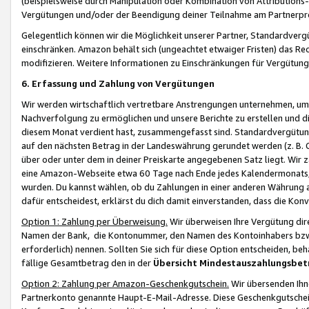
(beispielsweise durch Manipulation oder Kombination von Attributions-
Vergütungen und/oder der Beendigung deiner Teilnahme am Partnerp
Gelegentlich können wir die Möglichkeit unserer Partner, Standardv
einschränken. Amazon behält sich (ungeachtet etwaiger Fristen) das Re
modifizieren. Weitere Informationen zu Einschränkungen für Vergütung
6. Erfassung und Zahlung von Vergütungen
Wir werden wirtschaftlich vertretbare Anstrengungen unternehmen, um 
Nachverfolgung zu ermöglichen und unsere Berichte zu erstellen und di
diesem Monat verdient hast, zusammengefasst sind. Standardvergütung
auf den nächsten Betrag in der Landeswährung gerundet werden (z. B. C
über oder unter dem in deiner Preiskarte angegebenen Satz liegt. Wir
eine Amazon-Webseite etwa 60 Tage nach Ende jedes Kalendermonats, i
wurden. Du kannst wählen, ob du Zahlungen in einer anderen Währung
dafür entscheidest, erklärst du dich damit einverstanden, dass die K
Option 1: Zahlung per Überweisung.
Wir überweisen Ihre Vergütung dir
Namen der Bank, die Kontonummer, den Namen des Kontoinhabers bzw. a
erforderlich) nennen. Sollten Sie sich für diese Option entscheiden, be
fällige Gesamtbetrag den in der
Übersicht Mindestauszahlungsbet
Option 2: Zahlung per Amazon-Geschenkgutschein.
Wir übersenden Ihne
Partnerkonto genannte Haupt-E-Mail-Adresse. Diese Geschenkgutschei