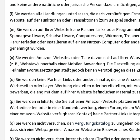
und keine andere natürliche oder juristische Person dazu ermächtigen, a
(l) Sie werden alle Handlungen unterlassen, die nach vernünftigem Erme
Website, auf der Funktionen oder Transaktionen (zum Beispiel suchen, s
(m) Sie werden auf Ihrer Website keine Partner-Links oder Programmin
Spionagesoftware, Schadsoftware, Computerviren, Würmern, Trojaner
Herunterladen oder Installieren auf einem Nutzer-Computer oder ande
genehmigt wurden.
(n) Sie werden Amazon-Websites oder Teile davon nicht auf Ihrer Websi
(z. B., WebView) innerhalb einer Mobilen Anwendung. Die Darstellung ein
Teilnahmevoraussetzungen stellt jedoch keinen Verstoß gegen diese Zif
(o) Sie werden keine Partner-Links oder andere Inhalte, die eine Am
Werbeseiten oder Layer-Werbung einstellen oder bereitstellen, mit Au
bewerben, die eng mit dem auf Ihrer Website befindlichen Material z
(p) Sie werden in Inhalte, die Sie auf einer Amazon-Website platzier
Werbediensten oder in einer Kundenbewertung, einem Forum, einem Wun
einer Amazon-Website verfügbaren Kontext) keine Partner-Links integr
(q) Sie werden nicht versuchen, den
Vergütungskatalog
zu umgehen oder
dass sich eine Webpage einer Amazon-Website im Browser eines Kunden 
(r) Sie werden nicht versuchen, Internetverkehr (Traffic) oder Vergü