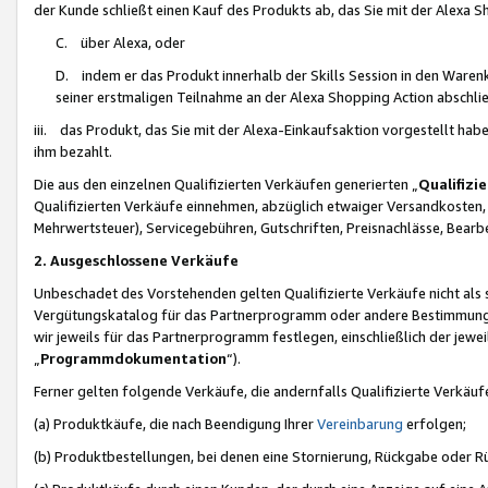
der Kunde schließt einen Kauf des Produkts ab, das Sie mit der Alexa 
C. über Alexa, oder
D. indem er das Produkt innerhalb der Skills Session in den Waren
seiner erstmaligen Teilnahme an der Alexa Shopping Action abschlie
iii. das Produkt, das Sie mit der Alexa-Einkaufsaktion vorgestellt ha
ihm bezahlt.
Die aus den einzelnen Qualifizierten Verkäufen generierten „
Qualifizi
Qualifizierten Verkäufe einnehmen, abzüglich etwaiger Versandkosten
Mehrwertsteuer), Servicegebühren, Gutschriften, Preisnachlässe, Bear
2. Ausgeschlossene Verkäufe
Unbeschadet des Vorstehenden gelten Qualifizierte Verkäufe nicht als
Vergütungskatalog für das Partnerprogramm oder andere Bestimmungen,
wir jeweils für das Partnerprogramm festlegen, einschließlich der jewe
„
Programmdokumentation
“).
Ferner gelten folgende Verkäufe, die andernfalls Qualifizierte Verkä
(a) Produktkäufe, die nach Beendigung Ihrer
Vereinbarung
erfolgen;
(b) Produktbestellungen, bei denen eine Stornierung, Rückgabe oder R