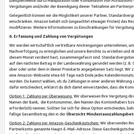
(beispielsweise durch Manipulation oder Kombination von Attributions-
Vergütungen und/oder der Beendigung deiner Teilnahme am Partnerp
Gelegentlich können wir die Möglichkeit unserer Partner, Standardv
einschränken. Amazon behält sich (ungeachtet etwaiger Fristen) das Re
modifizieren. Weitere Informationen zu Einschränkungen für Vergütung
6. Erfassung und Zahlung von Vergütungen
Wir werden wirtschaftlich vertretbare Anstrengungen unternehmen, um 
Nachverfolgung zu ermöglichen und unsere Berichte zu erstellen und di
diesem Monat verdient hast, zusammengefasst sind. Standardvergütung
auf den nächsten Betrag in der Landeswährung gerundet werden (z. B. C
über oder unter dem in deiner Preiskarte angegebenen Satz liegt. Wir
eine Amazon-Webseite etwa 60 Tage nach Ende jedes Kalendermonats, i
wurden. Du kannst wählen, ob du Zahlungen in einer anderen Währung
dafür entscheidest, erklärst du dich damit einverstanden, dass die K
Option 1: Zahlung per Überweisung.
Wir überweisen Ihre Vergütung dir
Namen der Bank, die Kontonummer, den Namen des Kontoinhabers bzw. a
erforderlich) nennen. Sollten Sie sich für diese Option entscheiden, be
fällige Gesamtbetrag den in der
Übersicht Mindestauszahlungsbet
Option 2: Zahlung per Amazon-Geschenkgutschein.
Wir übersenden Ihne
Partnerkonto genannte Haupt-E-Mail-Adresse. Diese Geschenkgutschei