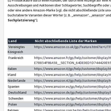
(c) Produktkäufe durch einen Kunden, der durch eine Anzeige auf eine 
Ausschreibungen und Auktionen über Schlagwörter, Suchbegriffe oder 
oder eine andere Amazon-Marke (vgl. die nicht abschließende Liste un
buchstabierte Varianten dieser Wörter (z. B. „ammazon“, „amaozn“ und „
Suchplatzierung
”);
Land
Nicht abschließende Liste der Marken
Vereinigtes
https://www.amazon.co.uk/gp/feature.html?ie=U
Königreich
Frankreich
https://www.amazon.fr/gp/help/customer/displa
E78834F9BA58__SECTION_64DE0ED1D744420E9
Italien
https://www.amazon.it/gp/help/customer/display
Irland
https://www.amazon.ie/gp/help/customer/displa
Niederlande
https://www.amazon.nl/gp/help/customer/display
Spanien
https://www.amazon.es/gp/help/customer/display
Deutschland
https://www.amazon.de/gp/help/customer/displa
Schweden
https://www.amazon.de/gp/help/customer/displa
Polen
https://www.amazon.pl/gp/help/customer/display
Belgien
https://www.amazon.com.be/gp/help/customer/d