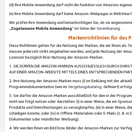
(d) Ihre Mobile Anwendung darf nicht die Funktion von Amazons eige
(e) Ihre Mobile Anwendung darf keine Amazon-Webpages in WebView 
Wir prüfen Ihre Anwendung und benachrichtigen Sie, ob sie angenomm
„
Zugelassene Mobile Anwendung
“ im Sinne der
Vereinbarung
.
Markenrichtlinien für das 
Diese Richtlinien gelten für die Nutzung der Marken, die wir Ihnen als 
müssen jederzeit strikt eingehalten werden, und jede Nutzung der Ama
Lizenzen bezüglich Ihrer Nutzung der Amazon-Marken.
1. SIE DÜRFEN DIE AMAZON-MARKEN AUSSCHLIESSLICH DURCH DARS
AUF EINER AMAZON-WEBSITE MITTELS EINES ENTSPRECHENDEN PART
2. Ihre Nutzung der Amazon-Marken muss (i) im Einklang mit der aktuells
Programmdokumentation (wie im
Vergütungskatalog
definiert) erfolg
3. Sie dürfen die Amazon-Marken ausschließlich für den in der Progr
nicht wie folgt nutzen oder darstellen: (i) in einer Weise, die ein Spo
Produkte und Dienstleistungen zu verunglimpfen, (iii) in einer Weise
schädigen könnte, oder (iv) in Offline-Materialien oder E-Mails (z. B.
Dokumenten oder mündlicher Werbung).
4. Wir werden Ihnen ein Bild bzw. Bilder der Amazon-Marken zur Verfüg