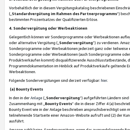
Vorbehaltlich der in diesem Vergütungskatalog beschriebenen Einschr
(„
Standardvergütung im Rahmen des Partnerprogramms
“) besc
bestimmten Prozentsatzes der Qualifizierten Erlöse.
4. Sondervergütung oder Werbeaktionen
Gelegentlich können wir Sonderprogramme oder Werbeaktionen auflegen,
oder alternative Vergütung („
Sondervergütung
”) zu verdienen. Amazo
Sonderprogramme oder Werbeaktionen jederzeit ganz oder teilweise einz
Sonderprogramme oder Werbeaktionen (auch Sonderprogramme oder We
Produktverkäufen kommt) disqualifizierende Ausschlusstatbestände, di
Programmdokumentation im Hinblick auf Produktverkäufe geltende E
Werbeaktionen.
Folgende Sondervergütungen sind derzeit verfügbar:
hier
.
(a) Bounty Events
In den in der
Anlage
(„
Sondervergütung
“) aufgeführten Ländern sind
Zusammenhang mit „
Bounty Events
“ die in dieser Ziffer 4 (a) besch
Bounty Event wie in der Anlage beschrieben anspruchsberechtigt sein mu
teilnehmende Startseite einer Amazon-Website aufruft und (2) der Kun
ausführt.
Amazon zahlt keine Sondervergütung, wenn das zugrundeliegende Boun