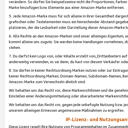
verändern. So dürfen Sie beispielsweise nicht die Proportionen, Farb
Marke hinzufügen bzw. Elemente aus einer Amazon-Marke entfernen.
5. Jede Amazon-Marke muss für sich alleine in ihrer Gesamtheit darge
grafischen oder Textelementen muss ein hinreichender Abstand gegebe
platzieren, der die Lesbarkeit oder Darstellung dieser Amazon-Marke b
6. Alle Rechte an den Amazon-Marken sind unser alleiniges Eigentum, 
kommt alleine uns zugute. Sie werden keine Handlungen vornehmen, 
stehen.
7. Du darfst kein Logo von, oder Inhalte erstellt von,
Drittanbietern au
anderweitig verwenden, es sei denn, du hast von diesem Verkäufer oder
8. Sie dürfen in keiner Rechtsordnung Marken nutzen oder zur Eintragu
keiner Rechtsordnung Marken, Domain-Namen, Subdomain-Namen, Benu
Amazon-Marke zum Verwechseln ähnlich sind.
Wir behalten uns das Recht vor, diese Markenrichtlinien und die gene
Einstellen einer Änderungsmitteilung oder überarbeiteter Markenricht
Wir behalten uns das Recht vor, gegen jede unbefugte Nutzung bzw. jede 
unserem alleinigen Ermessen angemessene Maßnahmen zu ergreifen.
IP-Lizenz- und Nutzungsan
Diese Lizenz regelt Ihre Nutzung von Programminhalten im Zusammen