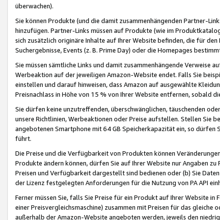
überwachen).
Sie können Produkte (und die damit zusammenhängenden Partner-Links)
hinzufügen. Partner-Links müssen auf Produkte (wie im Produktkatalog de
sich zusätzlich originäre Inhalte auf Ihrer Website befinden, die für 
Suchergebnisse, Events (z. B. Prime Day) oder die Homepages bestimmte
Sie müssen sämtliche Links und damit zusammenhängende Verweise auf z
Werbeaktion auf der jeweiligen Amazon-Website endet. Falls Sie beisp
einstellen und darauf hinweisen, dass Amazon auf ausgewählte Kleidun
Preisnachlass in Höhe von 15 % von Ihrer Website entfernen, sobald di
Sie dürfen keine unzutreffenden, überschwänglichen, täuschenden od
unsere Richtlinien, Werbeaktionen oder Preise aufstellen. Stellen Sie 
angebotenen Smartphone mit 64 GB Speicherkapazität ein, so dürfen S
führt.
Die Preise und die Verfügbarkeit von Produkten können Veränderungen 
Produkte ändern können, dürfen Sie auf Ihrer Website nur Angaben zu P
Preisen und Verfügbarkeit dargestellt sind bedienen oder (b) Sie Daten
der Lizenz festgelegten Anforderungen für die Nutzung von PA API einh
Ferner müssen Sie, falls Sie Preise für ein Produkt auf Ihrer Website in 
einer Preisvergleichsmaschine) zusammen mit Preisen für das gleiche o
außerhalb der Amazon-Website angeboten werden, jeweils den niedrigst