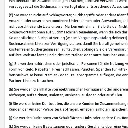
Werbeinhalte im Zusammenhang mit Suchergebnissen verwendet werden,
vorausgesetzt die Suchmaschine verfügt über entsprechende Ausschlu
(f) Sie werden nicht auf Schlagwörter, Suchbegriffe oder andere Ident
Amazon oder unseren verbundenen Unternehmen oder Abwandlungen bzw
nicht abschließende Liste unserer Marken entnehmen Sie bitte der Nich
Schlagwortauktionen auf Suchmaschinen teilnehmen, wenn die sich da
Kostenpflichtige Suchplatzierung (wie im
Vergütungskatalog
definiert
Suchmaschinen Links zur Verfügung stellen, damit Sie bei allgemeinen I
kostenfreien Suchergebnissen) auftauchen, solange Sie die
Vereinbaru
auf Ihre Website leiten und nicht unmittelbar oder mittelbar über eine
(g) Sie werden natürlichen oder juristischen Personen für die Nutzung 
Form von Geld, Rabatten, Preisnachlässen, Punkten, Spenden für Hilfs
beispielsweise keine Prämien- oder Treueprogramme auflegen, die Anrei
Partner-Links zu besuchen.
(h) Sie werden die Inhalte von elektronischen Formularen oder anderem M
abfangen, aufzeichnen, umleiten, auslesen, auslegen oder ausfüllen.
(i) Sie werden keine Kontodaten, die unsere Kunden im Zusammenhang 
Kunden der Amazon-Websites), abfragen, erheben, einholen, speichern,
(j) Sie werden Funktionen von Schaltflächen, Links oder andere Funkti
(k) Sie werden keine Bestellungen oder andere Geschäfte über eine Ama