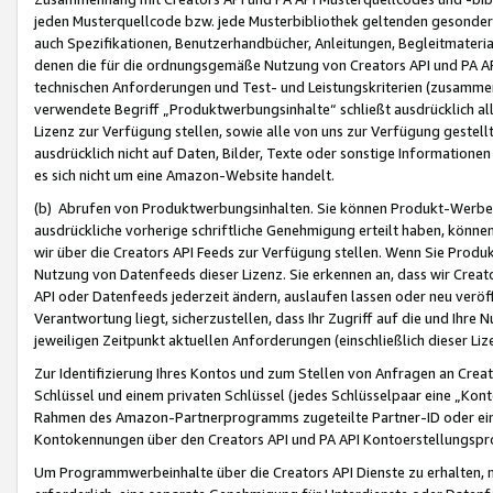
jeden Musterquellcode bzw. jede Musterbibliothek geltenden gesonder
auch Spezifikationen, Benutzerhandbücher, Anleitungen, Begleitmaterial
denen die für die ordnungsgemäße Nutzung von Creators API und PA A
technischen Anforderungen und Test- und Leistungskriterien (zusammen
verwendete Begriff „Produktwerbungsinhalte“ schließt ausdrücklich al
Lizenz zur Verfügung stellen, sowie alle von uns zur Verfügung gestel
ausdrücklich nicht auf Daten, Bilder, Texte oder sonstige Informatione
es sich nicht um eine Amazon-Website handelt.
(b) Abrufen von Produktwerbungsinhalten. Sie können Produkt-Werbein
ausdrückliche vorherige schriftliche Genehmigung erteilt haben, könn
wir über die Creators API Feeds zur Verfügung stellen. Wenn Sie Produk
Nutzung von Datenfeeds dieser Lizenz. Sie erkennen an, dass wir Creat
API oder Datenfeeds jederzeit ändern, auslaufen lassen oder neu veröffe
Verantwortung liegt, sicherzustellen, dass Ihr Zugriff auf die und Ihr
jeweiligen Zeitpunkt aktuellen Anforderungen (einschließlich dieser Liz
Zur Identifizierung Ihres Kontos und zum Stellen von Anfragen an Crea
Schlüssel und einem privaten Schlüssel (jedes Schlüsselpaar eine „Kon
Rahmen des Amazon-Partnerprogramms zugeteilte Partner-ID oder ein
Kontokennungen über den Creators API und PA API Kontoerstellungspro
Um Programmwerbeinhalte über die Creators API Dienste zu erhalten, m