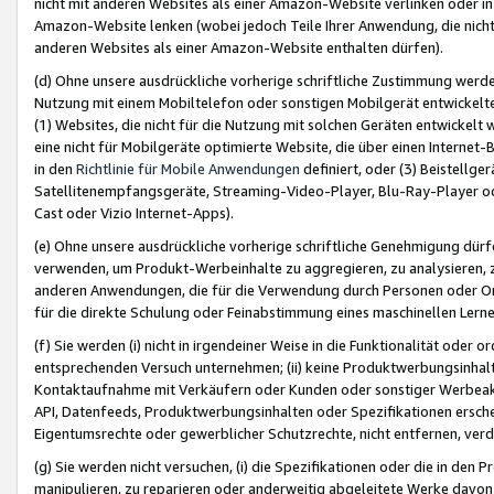
nicht mit anderen Websites als einer Amazon-Website verlinken oder i
Amazon-Website lenken (wobei jedoch Teile Ihrer Anwendung, die nich
anderen Websites als einer Amazon-Website enthalten dürfen).
(d) Ohne unsere ausdrückliche vorherige schriftliche Zustimmung werd
Nutzung mit einem Mobiltelefon oder sonstigen Mobilgerät entwickelt
(1) Websites, die nicht für die Nutzung mit solchen Geräten entwickelt
eine nicht für Mobilgeräte optimierte Website, die über einen Interne
in den
Richtlinie für Mobile Anwendungen
definiert, oder (3) Beistellge
Satellitenempfangsgeräte, Streaming-Video-Player, Blu-Ray-Player ode
Cast oder Vizio Internet-Apps).
(e) Ohne unsere ausdrückliche vorherige schriftliche Genehmigung dürfe
verwenden, um Produkt-Werbeinhalte zu aggregieren, zu analysieren, 
anderen Anwendungen, die für die Verwendung durch Personen oder Or
für die direkte Schulung oder Feinabstimmung eines maschinellen Lern
(f) Sie werden (i) nicht in irgendeiner Weise in die Funktionalität ode
entsprechenden Versuch unternehmen; (ii) keine Produktwerbungsinha
Kontaktaufnahme mit Verkäufern oder Kunden oder sonstiger Werbeaktiv
API, Datenfeeds, Produktwerbungsinhalten oder Spezifikationen erschei
Eigentumsrechte oder gewerblicher Schutzrechte, nicht entfernen, verd
(g) Sie werden nicht versuchen, (i) die Spezifikationen oder die in de
manipulieren, zu reparieren oder anderweitig abgeleitete Werke davon z