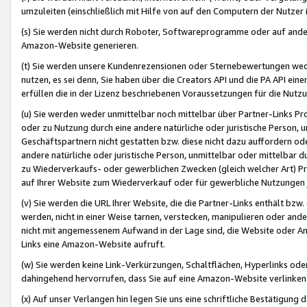
umzuleiten (einschließlich mit Hilfe von auf den Computern der Nutzer i
(s) Sie werden nicht durch Roboter, Softwareprogramme oder auf andere
Amazon-Website generieren.
(t) Sie werden unsere Kundenrezensionen oder Sternebewertungen wed
nutzen, es sei denn, Sie haben über die Creators API und die PA API e
erfüllen die in der Lizenz beschriebenen Voraussetzungen für die Nutzu
(u) Sie werden weder unmittelbar noch mittelbar über Partner-Links P
oder zu Nutzung durch eine andere natürliche oder juristische Person,
Geschäftspartnern nicht gestatten bzw. diese nicht dazu auffordern od
andere natürliche oder juristische Person, unmittelbar oder mittelbar
zu Wiederverkaufs- oder gewerblichen Zwecken (gleich welcher Art) 
auf Ihrer Website zum Wiederverkauf oder für gewerbliche Nutzungen 
(v) Sie werden die URL Ihrer Website, die die Partner-Links enthält b
werden, nicht in einer Weise tarnen, verstecken, manipulieren oder and
nicht mit angemessenem Aufwand in der Lage sind, die Website oder A
Links eine Amazon-Website aufruft.
(w) Sie werden keine Link-Verkürzungen, Schaltflächen, Hyperlinks ode
dahingehend hervorrufen, dass Sie auf eine Amazon-Website verlinken
(x) Auf unser Verlangen hin legen Sie uns eine schriftliche Bestätigung