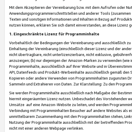
Mit dem Akzeptieren der Vereinbarung bzw. mit dem Aufrufen oder Nutz
Anwendungsprogrammierschnittstellen und anderer Tools (zusammen die
Texten und sonstigen Informationen und Inhalten in Bezug auf Produkte
nutzen können, erklären Sie sich damit einverstanden, an diese Lizenz 
1. Eingeschränkte Lizenz für Programminhalte
Vorbehaltlich der Bedingungen der Vereinbarung und ausschließlich z
Einhaltung der Vereinbarung (einschließlich dieser Lizenz und der ande
nicht übertragbare, nicht unterlizenzierbare, nicht exklusive, gebühren
anzuzeigen; (b) nur diejenigen der Amazon-Marken zu verwenden (wie in 
Programminhalte, ausschließlich auf Ihrer Website und in Übereinstimmu
API, Datenfeeds und Produkt-Werbeinhalte ausschließlich gemäß den Spe
Kopieren oder andere Verwenden von Programminhalten zugunsten Dri
Sammeln und Extrahieren von Daten. Zur Klarstellung: Zu den Program
Sie werden Programminhalte ausschließlich nach Maßgabe der Besti
hiermit eingeräumten Lizenz nutzen. Unbeschadet des Vorstehenden we
Umsätze auf eine Amazon-Website zu leiten, und werden Programminhal
Verbindung mit Programminhalten Besucher auf andere Websites als ein
unmittelbarem Zusammenhang mit den Programminhalten stehen, Links z
Nutzung der Programminhalte ausschließlich mit der betreffenden Pr
nicht mit einer anderen Webpage verlinken.