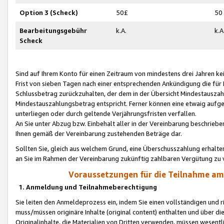
Option 3 (Scheck)
50£
50
Bearbeitungsgebühr
k.A.
k.A
Scheck
Sind auf Ihrem Konto für einen Zeitraum von mindestens drei Jahren kein
Frist von sieben Tagen nach einer entsprechenden Ankündigung die für
Schlussbetrag zurückzuhalten, der dem in der Übersicht Mindestausz
Mindestauszahlungsbetrag entspricht. Ferner können eine etwaig aufg
unterliegen oder durch geltende Verjährungsfristen verfallen.
An Sie unter Abzug bzw. Einbehalt aller in der Vereinbarung beschrieb
Ihnen gemäß der Vereinbarung zustehenden Beträge dar.
Sollten Sie, gleich aus welchem Grund, eine Überschusszahlung erhalte
an Sie im Rahmen der Vereinbarung zukünftig zahlbaren Vergütung zu 
Voraussetzungen für die Teilnahme a
1. Anmeldung und Teilnahmeberechtigung
Sie leiten den Anmeldeprozess ein, indem Sie einen vollständigen und 
muss/müssen originäre Inhalte (original content) enthalten und über d
Originalinhalte, die Materialien von Dritten verwenden, müssen wese