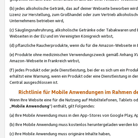
(b) jedes alkoholische Getränk, das auf deiner Webseite beworben wird
Lizenz zur Herstellung, zum Großhandel oder zum Vertrieb alkoholisch
Unternehmens betrieben wird,
(c) Säuglingsnahruhrung, alkoholische Getränke oder Tabakwaren und E
Webseiten in der EU und im Vereinigten Königreich wirbst,
(d) pflanzliche Raucherprodukte, wenn du für die Amazon-Webseite in B
(e) Produkte ohne medizinischen Verwendungszweck gemäß Anhang XVI 
Amazon-Webseite in Frankreich wirbst,
(f) jedes Produkt oder jede Dienstleistung, bei der es sich um ein Prod
erhältst eine Warnung, wenn ein Produkt oder eine Dienstleistung in de
Central ausgeschlossen ist.
Richtlinie für Mobile Anwendungen im Rahmen de
Wenn Ihre Website eine für die Nutzung auf Mobiltelefonen, Tablets 
„
Mobile Anwendung
“) enthält, gilt Folgendes:
(a) Ihre Mobile Anwendung muss in den App-Stores von Google Play, A
(b) Ihre Mobile Anwendung muss kostenlos heruntergeladen werden könn
(c) Ihre Mobile Anwendung muss originäre Inhalte haben,