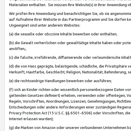
Materialien enthalten. Sie müssen Ihre Website(s) in Ihrer Anwendung ide
Wir prüfen Ihre Anwendung und benachrichtigen Sie, ob sie angenommen
auf Aufnahme Ihrer Website in das Partnerprogramm und Sie dürfen kei
Ungeeignet sind unter anderem Websites:
(a) die sexuelle oder obszöne Inhalte bewerben oder enthalten;
(b) die Gewalt verherrlichen oder gewalttätige Inhalte haben oder pot
anstiften,;
(c) die falsche, irreführende, diffamierende oder verleumderische Inha
(d) die von Hass geprägte, belästigende, schädliche, die Privatsphäre v
Herkunft, Hautfarbe, Geschlecht, Religion, Nationalität, Behinderung, 
(e) die rechtswidrige Handlungen bewerben oder ausführen;
(f) sich an Kinder richten oder wissentlich personenbezogene Daten vo
geltenden Gesetzen definiert) erheben, verwenden oder offenlegen, Vo
Regeln, Vorschriften, Anordnungen, Lizenzen, Genehmigungen, Richtlini
Entscheidungen oder andere Anforderungen einer zuständigen Regierung
Privacy Protection Act (15 U.S.C. §§ 6501-6506) oder Vorschriften, di
Internet erlassen wurden);
(g) die Marken von Amazon oder unseren verbundenen Unternehmen b