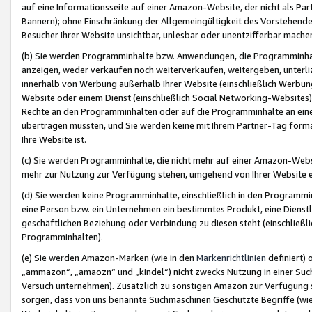
auf eine Informationsseite auf einer Amazon-Website, der nicht als Part
Bannern); ohne Einschränkung der Allgemeingültigkeit des Vorstehende
Besucher Ihrer Website unsichtbar, unlesbar oder unentzifferbar mache
(b) Sie werden Programminhalte bzw. Anwendungen, die Programminhalt
anzeigen, weder verkaufen noch weiterverkaufen, weitergeben, unterli
innerhalb von Werbung außerhalb Ihrer Website (einschließlich Werbun
Website oder einem Dienst (einschließlich Social Networking-Website
Rechte an den Programminhalten oder auf die Programminhalte an eine a
übertragen müssten, und Sie werden keine mit Ihrem Partner-Tag formati
Ihre Website ist.
(c) Sie werden Programminhalte, die nicht mehr auf einer Amazon-Websit
mehr zur Nutzung zur Verfügung stehen, umgehend von Ihrer Website e
(d) Sie werden keine Programminhalte, einschließlich in den Programmin
eine Person bzw. ein Unternehmen ein bestimmtes Produkt, eine Dienstle
geschäftlichen Beziehung oder Verbindung zu diesen steht (einschließli
Programminhalten).
(e) Sie werden Amazon-Marken (wie in den
Markenrichtlinien
definiert) 
„ammazon“, „amaozn“ und „kindel“) nicht zwecks Nutzung in einer Suc
Versuch unternehmen). Zusätzlich zu sonstigen Amazon zur Verfügung 
sorgen, dass von uns benannte Suchmaschinen Geschützte Begriffe (wie 