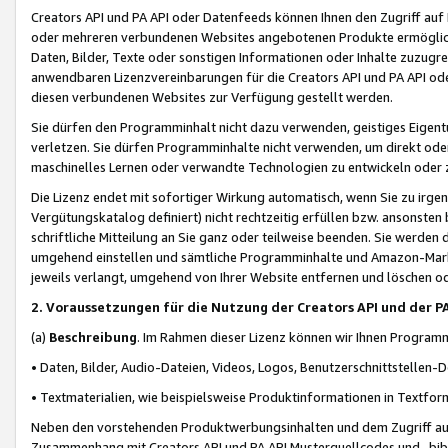
Creators API und PA API oder Datenfeeds können Ihnen den Zugriff auf D
oder mehreren verbundenen Websites angebotenen Produkte ermögliche
Daten, Bilder, Texte oder sonstigen Informationen oder Inhalte zuzugre
anwendbaren Lizenzvereinbarungen für die Creators API und PA API od
diesen verbundenen Websites zur Verfügung gestellt werden.
Sie dürfen den Programminhalt nicht dazu verwenden, geistiges Eigent
verletzen. Sie dürfen Programminhalte nicht verwenden, um direkt ode
maschinelles Lernen oder verwandte Technologien zu entwickeln oder zu
Die Lizenz endet mit sofortiger Wirkung automatisch, wenn Sie zu irg
Vergütungskatalog definiert) nicht rechtzeitig erfüllen bzw. ansonsten
schriftliche Mitteilung an Sie ganz oder teilweise beenden. Sie werden
umgehend einstellen und sämtliche Programminhalte und Amazon-Marke
jeweils verlangt, umgehend von Ihrer Website entfernen und löschen od
2. Voraussetzungen für die Nutzung der Creators API und der P
(a)
Beschreibung
. Im Rahmen dieser Lizenz können wir Ihnen Programmi
• Daten, Bilder, Audio-Dateien, Videos, Logos, Benutzerschnittstellen-
• Textmaterialien, wie beispielsweise Produktinformationen in Textfor
Neben den vorstehenden Produktwerbungsinhalten und dem Zugriff auf 
Zusammenhang mit Creators API und PA API Musterquellcodes und -bibli