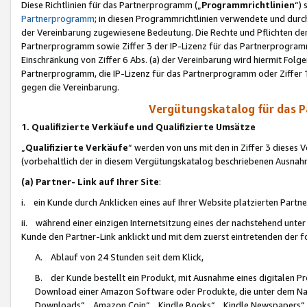
Diese Richtlinien für das Partnerprogramm („
Programmrichtlinien
“)
Partnerprogramm
; in diesen Programmrichtlinien verwendete und durch
der Vereinbarung zugewiesene Bedeutung. Die Rechte und Pflichten de
Partnerprogramm sowie Ziffer 3 der IP-Lizenz für das Partnerprogram
Einschränkung von Ziffer 6 Abs. (a) der Vereinbarung wird hiermit Fol
Partnerprogramm, die IP-Lizenz für das Partnerprogramm oder Ziffer 1
gegen die Vereinbarung.
Vergütungskatalog für das 
1. Qualifizierte Verkäufe und Qualifizierte Umsätze
„
Qualifizierte Verkäufe
“ werden von uns mit den in Ziffer 3 diese
(vorbehaltlich der in diesem Vergütungskatalog beschriebenen Ausnah
(a) Partner- Link auf Ihrer Site
:
i. ein Kunde durch Anklicken eines auf Ihrer Website platzierten Part
ii. während einer einzigen Internetsitzung eines der nachstehend unter (i)
Kunde den Partner-Link anklickt und mit dem zuerst eintretenden der f
A. Ablauf von 24 Stunden seit dem Klick,
B. der Kunde bestellt ein Produkt, mit Ausnahme eines digitalen P
Download einer Amazon Software oder Produkte, die unter dem N
Downloads“, „Amazon Coin“, „Kindle Books“, „Kindle Newspapers“, „