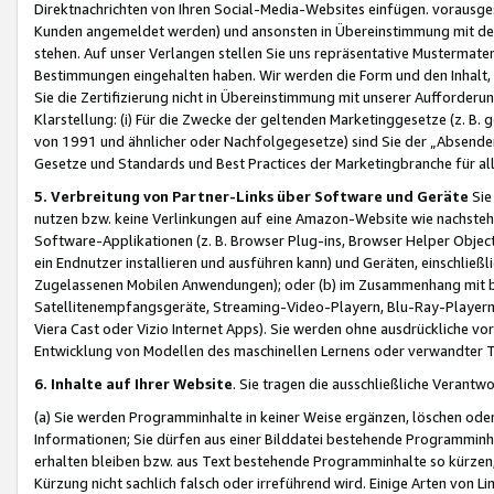
Direktnachrichten von Ihren Social-Media-Websites einfügen. vorausg
Kunden angemeldet werden) und ansonsten in Übereinstimmung mit der
stehen. Auf unser Verlangen stellen Sie uns repräsentative Mustermater
Bestimmungen eingehalten haben. Wir werden die Form und den Inhalt, di
Sie die Zertifizierung nicht in Übereinstimmung mit unserer Aufforderu
Klarstellung: (i) Für die Zwecke der geltenden Marketinggesetze (z. 
von 1991 und ähnlicher oder Nachfolgegesetze) sind Sie der „Absender“ j
Gesetze und Standards und Best Practices der Marketingbranche für 
5. Verbreitung von Partner-Links über Software und Geräte
Sie
nutzen bzw. keine Verlinkungen auf eine Amazon-Website wie nachsteh
Software-Applikationen (z. B. Browser Plug-ins, Browser Helper Objec
ein Endnutzer installieren und ausführen kann) und Geräten, einschlie
Zugelassenen Mobilen Anwendungen); oder (b) im Zusammenhang mit bzw.
Satellitenempfangsgeräte, Streaming-Video-Playern, Blu-Ray-Playern 
Viera Cast oder Vizio Internet Apps). Sie werden ohne ausdrückliche v
Entwicklung von Modellen des maschinellen Lernens oder verwandter 
6. Inhalte auf Ihrer Website
. Sie tragen die ausschließliche Verantwo
(a) Sie werden Programminhalte in keiner Weise ergänzen, löschen oder
Informationen; Sie dürfen aus einer Bilddatei bestehende Programminhal
erhalten bleiben bzw. aus Text bestehende Programminhalte so kürzen, 
Kürzung nicht sachlich falsch oder irreführend wird. Einige Arten von L