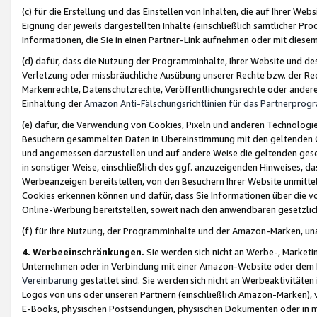
(c) für die Erstellung und das Einstellen von Inhalten, die auf Ihrer We
Eignung der jeweils dargestellten Inhalte (einschließlich sämtlicher 
Informationen, die Sie in einen Partner-Link aufnehmen oder mit diese
(d) dafür, dass die Nutzung der Programminhalte, Ihrer Website und des 
Verletzung oder missbräuchliche Ausübung unserer Rechte bzw. der Recht
Markenrechte, Datenschutzrechte, Veröffentlichungsrechte oder anderer
Einhaltung der
Amazon Anti-Fälschungsrichtlinien für das Partnerpro
(e) dafür, die Verwendung von Cookies, Pixeln und anderen Technologien
Besuchern gesammelten Daten in Übereinstimmung mit den geltenden Ge
und angemessen darzustellen und auf andere Weise die geltenden geset
in sonstiger Weise, einschließlich des ggf. anzuzeigenden Hinweises, d
Werbeanzeigen bereitstellen, von den Besuchern Ihrer Website unmitte
Cookies erkennen können und dafür, dass Sie Informationen über die v
Online-Werbung bereitstellen, soweit nach den anwendbaren gesetzlic
(f) für Ihre Nutzung, der Programminhalte und der Amazon-Marken, u
4. Werbeeinschränkungen.
Sie werden sich nicht an Werbe-, Market
Unternehmen oder in Verbindung mit einer Amazon-Website oder dem Pa
Vereinbarung
gestattet sind. Sie werden sich nicht an Werbeaktivitäten
Logos von uns oder unseren Partnern (einschließlich Amazon-Marken), 
E-Books, physischen Postsendungen, physischen Dokumenten oder in 