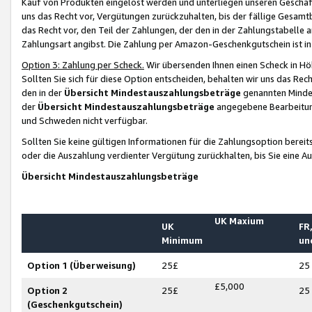
Kauf von Produkten eingelöst werden und unterliegen unseren Geschäf
uns das Recht vor, Vergütungen zurückzuhalten, bis der fällige Gesamt
das Recht vor, den Teil der Zahlungen, der den in der Zahlungstabelle 
Zahlungsart angibst. Die Zahlung per Amazon-Geschenkgutschein ist in
Option 3: Zahlung per Scheck.
Wir übersenden Ihnen einen Scheck in Höh
Sollten Sie sich für diese Option entscheiden, behalten wir uns das Rec
den in der
Übersicht Mindestauszahlungsbeträge
genannten Mindest
der
Übersicht Mindestauszahlungsbeträge
angegebene Bearbeitung
und Schweden nicht verfügbar.
Sollten Sie keine gültigen Informationen für die Zahlungsoption bereit
oder die Auszahlung verdienter Vergütung zurückhalten, bis Sie eine A
Übersicht Mindestauszahlungsbeträge
UK Maxium
UK
FR,
Minimum
un
Option 1 (Überweisung)
25£
25
£5,000
Option 2
25£
25
(Geschenkgutschein)