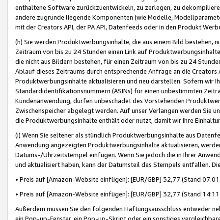
enthaltene Software zurückzuentwickeln, zu zerlegen, zu dekompilier
andere zugrunde liegende Komponenten (wie Modelle, Modellparameter
mit der Creators API, der PA API, Datenfeeds oder in den Produkt Werb
(h) Sie werden Produktwerbungsinhalte, die aus einem Bild bestehen, ni
Zeitraum von bis zu 24 Stunden einen Link auf Produktwerbungsinhalte
die nicht aus Bildern bestehen, für einen Zeitraum von bis zu 24 Stund
Ablauf dieses Zeitraums durch entsprechende Anfrage an die Creators 
Produktwerbungsinhalte aktualisieren und neu darstellen. Sofern wir Ih
Standardidentifikationsnummern (ASINs) für einen unbestimmten Zeitra
Kundenanwendung, dürfen unbeschadet des Vorstehenden Produktwerbu
Zwischenspeicher abgelegt werden. Auf unser Verlangen werden Sie un
die Produktwerbungsinhalte enthält oder nutzt, damit wir Ihre Einhalt
(i) Wenn Sie seltener als stündlich Produktwerbungsinhalte aus Datenfe
Anwendung angezeigten Produktwerbungsinhalte aktualisieren, werden 
Datums-/Uhrzeitstempel einfügen. Wenn Sie jedoch die in Ihrer Anwe
und aktualisiert haben, kann der Datumsteil des Stempels entfallen. Dies
• Preis auf [Amazon-Website einfügen]: [EUR/GBP] 32,77 (Stand 07.01.
• Preis auf [Amazon-Website einfügen]: [EUR/GBP] 32,77 (Stand 14:11 
Außerdem müssen Sie den folgenden Haftungsausschluss entweder neb
ein Pop-up-Fenster, ein Pop-up-Skript oder ein sonstiges vergleichba