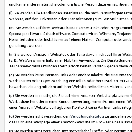
und keine andere natürliche oder juristische Person dazu ermächtigen, a
(l) Sie werden alle Handlungen unterlassen, die nach vernünftigem Erme
Website, auf der Funktionen oder Transaktionen (zum Beispiel suchen, s
(m) Sie werden auf Ihrer Website keine Partner-Links oder Programmin
Spionagesoftware, Schadsoftware, Computerviren, Würmern, Trojaner
Herunterladen oder Installieren auf einem Nutzer-Computer oder ande
genehmigt wurden.
(n) Sie werden Amazon-Websites oder Teile davon nicht auf Ihrer Websi
(z. B., WebView) innerhalb einer Mobilen Anwendung. Die Darstellung ein
Teilnahmevoraussetzungen stellt jedoch keinen Verstoß gegen diese Zif
(o) Sie werden keine Partner-Links oder andere Inhalte, die eine Am
Werbeseiten oder Layer-Werbung einstellen oder bereitstellen, mit Au
bewerben, die eng mit dem auf Ihrer Website befindlichen Material z
(p) Sie werden in Inhalte, die Sie auf einer Amazon-Website platzier
Werbediensten oder in einer Kundenbewertung, einem Forum, einem Wun
einer Amazon-Website verfügbaren Kontext) keine Partner-Links integr
(q) Sie werden nicht versuchen, den
Vergütungskatalog
zu umgehen oder
dass sich eine Webpage einer Amazon-Website im Browser eines Kunden 
(r) Sie werden nicht versuchen, Internetverkehr (Traffic) oder Vergü