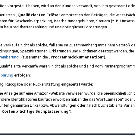
ktion vorgestellt haben, wird an den Kunden versandt, von ihm gestreamt od
erierten „
Qualifizierten Erlöse
“ entsprechen den Beträgen, die wir tatsäch
sten für Geschenkverpackung, Bearbeitungsgebühren, Steuern (z. B. Umsatz-
en bei Kreditkartenzahlung und uneinbringlicher Forderungen.
e Verkäufe nicht als solche, falls sie im Zusammenhang mit einem Verstoß 
ungen, Spezifikationen, Erklärungen und Richtlinien getätigt werden, die 
reinbarung
(zusammen die „
Programmdokumentation
“).
 Qualifizierte Verkäufe wären, nicht als solche und sind vom Partnerprogra
nbarung
erfolgen;
ung, Rückgabe oder Rückerstattung eingeleitet wurde;
ine Anzeige auf eine Amazon-Website verwiesen wurde, die Sieeinschließlich
ndere Identifikatoren käuflich erworben haben,die das Wort „amazon“ oder 
e unten genannten Links) bzw. Abwandlungen oder falsch buchstabierte Varia
e Kostenpflichtige Suchplatzierung
”);