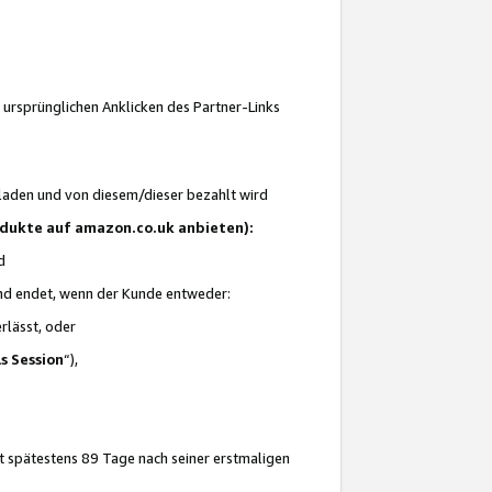
 ursprünglichen Anklicken des Partner-Links
laden und von diesem/dieser bezahlt wird
rodukte auf amazon.co.uk anbieten):
d
 und endet, wenn der Kunde entweder:
erlässt, oder
ls Session
“),
t spätestens 89 Tage nach seiner erstmaligen