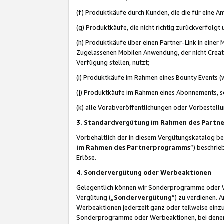
(f) Produktkäufe durch Kunden, die die für eine
(g) Produktkäufe, die nicht richtig zurückverfolg
(h) Produktkäufe über einen Partner-Link in einer
Zugelassenen Mobilen Anwendung, der nicht Creator
Verfügung stellen, nutzt;
(i) Produktkäufe im Rahmen eines Bounty Events (w
(j) Produktkäufe im Rahmen eines Abonnements, so
(k) alle Vorabveröffentlichungen oder Vorbestellu
3. Standardvergütung im Rahmen des Part
Vorbehaltlich der in diesem Vergütungskatalog b
im Rahmen des Partnerprogramms
“) beschri
Erlöse.
4. Sondervergütung oder Werbeaktionen
Gelegentlich können wir Sonderprogramme oder Wer
Vergütung („
Sondervergütung
”) zu verdienen. 
Werbeaktionen jederzeit ganz oder teilweise einz
Sonderprogramme oder Werbeaktionen, bei denen e