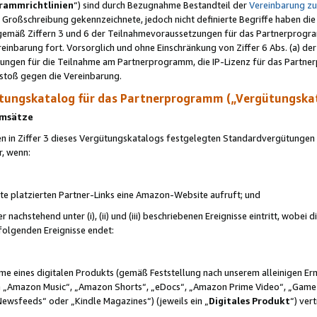
rammrichtlinien
“) sind durch Bezugnahme Bestandteil der
Vereinbarung z
Großschreibung gekennzeichnete, jedoch nicht definierte Begriffe haben die
 gemäß Ziffern 3 und 6 der Teilnahmevoraussetzungen für das Partnerprogram
nbarung fort. Vorsorglich und ohne Einschränkung von Ziffer 6 Abs. (a) der
ungen für die Teilnahme am Partnerprogramm, die IP-Lizenz für das Partner
rstoß gegen die Vereinbarung.
ungskatalog für das Partnerprogramm („Vergütungska
 Umsätze
n in Ziffer 3 dieses Vergütungskatalogs festgelegten Standardvergütungen v
r, wenn:
ite platzierten Partner-Links eine Amazon-Website aufruft; und
r nachstehend unter (i), (ii) und (iii) beschriebenen Ereignisse eintritt, wobe
 folgenden Ereignisse endet:
hme eines digitalen Produkts (gemäß Feststellung nach unserem alleinigen 
 „Amazon Music“, „Amazon Shorts“, „eDocs“, „Amazon Prime Video“, „Game
Newsfeeds“ oder „Kindle Magazines“) (jeweils ein „
Digitales Produkt
“) ver