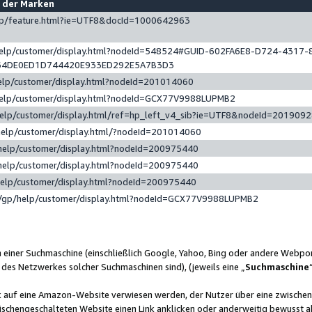
e der Marken
gp/feature.html?ie=UTF8&docId=1000642963
help/customer/display.html?nodeId=548524#GUID-602FA6E8-D724-4317-
64DE0ED1D744420E933ED292E5A7B3D3
elp/customer/display.html?nodeId=201014060
help/customer/display.html?nodeId=GCX77V9988LUPMB2
help/customer/display.html/ref=hp_left_v4_sib?ie=UTF8&nodeId=201909
help/customer/display.html/?nodeId=201014060
help/customer/display.html?nodeId=200975440
help/customer/display.html?nodeId=200975440
help/customer/display.html?nodeId=200975440
/gp/help/customer/display.html?nodeId=GCX77V9988LUPMB2
n einer Suchmaschine (einschließlich Google, Yahoo, Bing oder andere Webp
 des Netzwerkes solcher Suchmaschinen sind), (jeweils eine „
Suchmaschine
nk auf eine Amazon-Website verwiesen werden, der Nutzer über eine zwische
ischengeschalteten Website einen Link anklicken oder anderweitig bewusst a