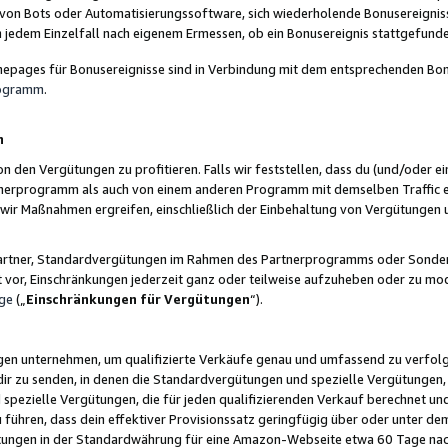
 von Bots oder Automatisierungssoftware, sich wiederholende Bonusereignisse
n jedem Einzelfall nach eigenem Ermessen, ob ein Bonusereignis stattgefund
epages für Bonusereignisse sind in Verbindung mit dem entsprechenden Bonu
rogramm
.
n
den Vergütungen zu profitieren. Falls wir feststellen, dass du (und/oder ein
erprogramm als auch von einem anderen Programm mit demselben Traffic ei
n wir Maßnahmen ergreifen, einschließlich der Einbehaltung von Vergütunge
r Partner, Standardvergütungen im Rahmen des Partnerprogramms oder Sonde
ht vor, Einschränkungen jederzeit ganz oder teilweise aufzuheben oder zu mod
ge
(„
Einschränkungen für Vergütungen
“).
ngen unternehmen, um qualifizierte Verkäufe genau und umfassend zu verfol
dir zu senden, in denen die Standardvergütungen und spezielle Vergütungen, 
pezielle Vergütungen, die für jeden qualifizierenden Verkauf berechnet un
 führen, dass dein effektiver Provisionssatz geringfügig über oder unter dem
ungen in der Standardwährung für eine Amazon-Webseite etwa 60 Tage nach