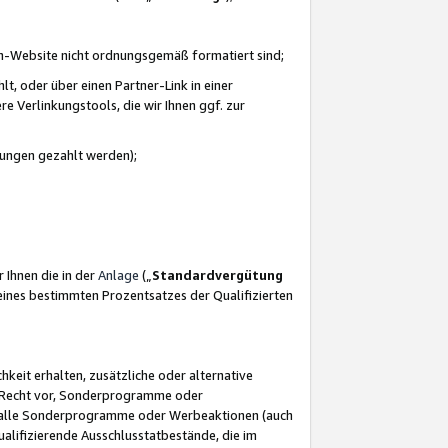
azon-Website nicht ordnungsgemäß formatiert sind;
, oder über einen Partner-Link in einer
e Verlinkungstools, die wir Ihnen ggf. zur
ütungen gezahlt werden);
 Ihnen die in der
Anlage
(„
Standardvergütung
ines bestimmten Prozentsatzes der Qualifizierten
eit erhalten, zusätzliche oder alternative
as Recht vor, Sonderprogramme oder
für alle Sonderprogramme oder Werbeaktionen (auch
lifizierende Ausschlusstatbestände, die im