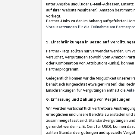
unter Angabe ungültiger E-Mail-Adressen, Einsatz
auf Ihrer Website resultieren). Amazon bestimmt i
vorliegt.
Partner-Links zu den im Anhang aufgeführten Hom
Voraussetzungen für die Teilnahme am Partnerp
5. Einschränkungen in Bezug auf Vergütunge
Partner-Tags sollten nur verwendet werden, um von 
versuchst, Vergütungen sowohl vom Amazon Partn
oder Kombination von Attributions-Links), könne
Partnerprogramm.
Gelegentlich können wir die Möglichkeit unsere
behält sich (ungeachtet etwaiger Fristen) das Rec
Einschränkungen für Vergütungen enthält die
Anla
6. Erfassung und Zahlung von Vergütungen
Wir werden wirtschaftlich vertretbare Anstrengu
ermöglichen und unsere Berichte zu erstellen und 
zusammengefasst sind. Standardvergütungen und s
gerundet werden (z. B. Cent für USD), können dazu
zahlen Standardvergütungen und spezielle Vergüt