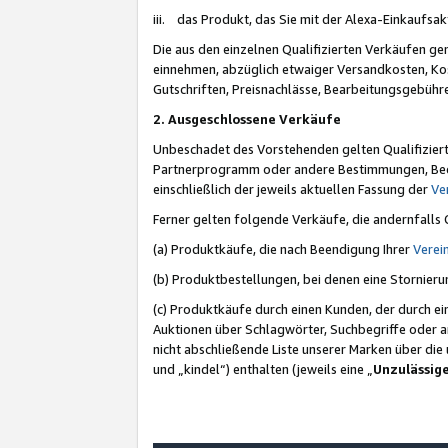
iii. das Produkt, das Sie mit der Alexa-Einkaufsa
Die aus den einzelnen Qualifizierten Verkäufen gen
einnehmen, abzüglich etwaiger Versandkosten, Ko
Gutschriften, Preisnachlässe, Bearbeitungsgebühr
2. Ausgeschlossene Verkäufe
Unbeschadet des Vorstehenden gelten Qualifiziert
Partnerprogramm oder andere Bestimmungen, Beding
einschließlich der jeweils aktuellen Fassung der
Ve
Ferner gelten folgende Verkäufe, die andernfalls
(a) Produktkäufe, die nach Beendigung Ihrer
Verei
(b) Produktbestellungen, bei denen eine Stornier
(c) Produktkäufe durch einen Kunden, der durch e
Auktionen über Schlagwörter, Suchbegriffe oder a
nicht abschließende Liste unserer Marken über di
und „kindel“) enthalten (jeweils eine „
Unzulässig