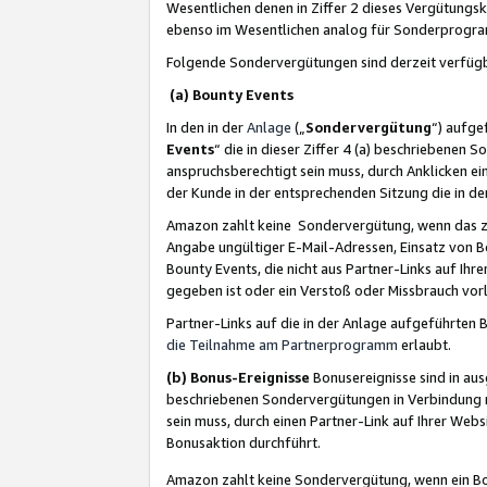
Wesentlichen denen in Ziffer 2 dieses Vergütung
ebenso im Wesentlichen analog für Sonderprogr
Folgende Sondervergütungen sind derzeit verfüg
(a) Bounty Events
In den in der
Anlage
(„
Sondervergütung
“) aufge
Events
“ die in dieser Ziffer 4 (a) beschriebenen 
anspruchsberechtigt sein muss, durch Anklicken ei
der Kunde in der entsprechenden Sitzung die in d
Amazon zahlt keine Sondervergütung, wenn das z
Angabe ungültiger E-Mail-Adressen, Einsatz von B
Bounty Events, die nicht aus Partner-Links auf Ihre
gegeben ist oder ein Verstoß oder Missbrauch vorl
Partner-Links auf die in der Anlage aufgeführte
die Teilnahme am Partnerprogramm
erlaubt.
(b) Bonus-Ereignisse
Bonusereignisse sind in au
beschriebenen Sondervergütungen in Verbindung m
sein muss, durch einen Partner-Link auf Ihrer We
Bonusaktion durchführt.
Amazon zahlt keine Sondervergütung, wenn ein Bon