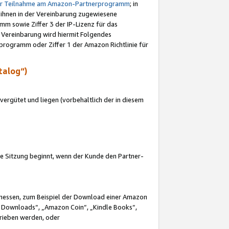
ur Teilnahme am Amazon-Partnerprogramm
; in
 ihnen in der Vereinbarung zugewiesene
m sowie Ziffer 3 der IP-Lizenz für das
 Vereinbarung wird hiermit Folgendes
programm oder Ziffer 1 der Amazon Richtlinie für
talog“)
ergütet und liegen (vorbehaltlich der in diesem
i die Sitzung beginnt, wenn der Kunde den Partner-
Ermessen, zum Beispiel der Download einer Amazon
 Downloads“, „Amazon Coin“, „Kindle Books“,
trieben werden, oder