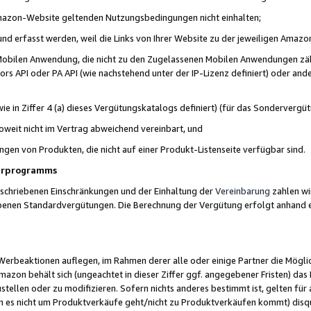
 Amazon-Website geltenden Nutzungsbedingungen nicht einhalten;
t und erfasst werden, weil die Links von Ihrer Website zu der jeweiligen Am
 Mobilen Anwendung, die nicht zu den Zugelassenen Mobilen Anwendungen zählt
s API oder PA API (wie nachstehend unter der IP-Lizenz definiert) oder ander
ie in Ziffer 4 (a) dieses Vergütungskatalogs definiert) (für das Sonderverg
weit nicht im Vertrag abweichend vereinbart, und
ngen von Produkten, die nicht auf einer Produkt-Listenseite verfügbar sind.
nerprogramms
eschriebenen Einschränkungen und der Einhaltung der
Vereinbarung
zahlen wir
ebenen Standardvergütungen. Die Berechnung der Vergütung erfolgt anhand e
beaktionen auflegen, im Rahmen derer alle oder einige Partner die Möglichk
Amazon behält sich (ungeachtet in dieser Ziffer ggf. angegebener Fristen) d
ustellen oder zu modifizieren. Sofern nichts anderes bestimmt ist, gelten 
s nicht um Produktverkäufe geht/nicht zu Produktverkäufen kommt) disqua