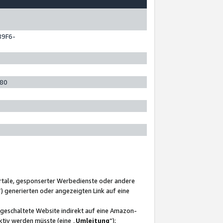
89F6-
280
ortale, gesponserter Werbedienste oder andere
“) generierten oder angezeigten Link auf eine
ngeschaltete Website indirekt auf eine Amazon-
ktiv werden müsste (eine „
Umleitung
“);