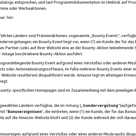
skatalogs entsprechen, und laut Programmdokumentation im Hinblick auf Pr
amme oder Werbeaktionen.
bar:
hier
.
führten Ländern sind Prämienaktionen, sogenannte „Bounty Events“, verfügb
Sondervergütungen; ein Bounty Event liegt vor, wenn (1) ein Kunde der für da
nes Partner-Links auf Ihrer Website eine an der Bounty-Aktion teilnehmende 
er Anlage beschriebene Bounty-Aktion ausführt.
ugrundeliegende Bounty Event aufgrund eines Verstoßes oder anderen Miss
ots oder Automatisierungssoftware, im Falle mehrerer Bounty Events einer e
r Website resultieren) disqualifiziert wurde. Amazon legt im alleinigen Ermess
iegt.
n Bounty-spezifischen Homepages sind im Zusammenhang mit dem jeweiligen
sgewählten Ländern verfügbar, die im
Anhang
(„
Sondervergütung
“)aufgefüh
it "
Bonusereignissen
", die eintreten, wenn (1) ein Kunde, der für das Bon
bsite auf die Amazon-Website klickt und (2) der Kunde während der sich dar
usereignis aufgrund eines Verstoßes oder eines anderen Missbrauchs disqua