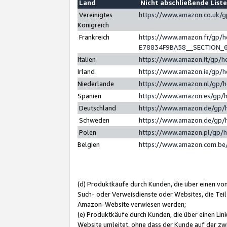
Land
Nicht abschließende List
Vereinigtes
https://www.amazon.co.uk/
Königreich
Frankreich
https://www.amazon.fr/gp/
E78834F9BA58__SECTION_
Italien
https://www.amazon.it/gp/h
Irland
https://www.amazon.ie/gp/
Niederlande
https://www.amazon.nl/gp/
Spanien
https://www.amazon.es/gp/
Deutschland
https://www.amazon.de/gp/
Schweden
https://www.amazon.de/gp/
Polen
https://www.amazon.pl/gp/
Belgien
https://www.amazon.com.be
(d) Produktkäufe durch Kunden, die über einen vo
Such- oder Verweisdienste oder Websites, die Teil
Amazon-Website verwiesen werden;
(e) Produktkäufe durch Kunden, die über einen Li
Website umleitet, ohne dass der Kunde auf der zw