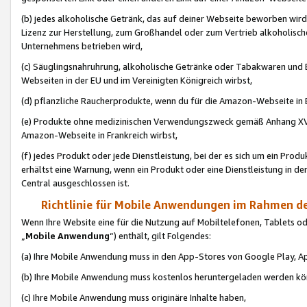
(b) jedes alkoholische Getränk, das auf deiner Webseite beworben wird
Lizenz zur Herstellung, zum Großhandel oder zum Vertrieb alkoholisch
Unternehmens betrieben wird,
(c) Säuglingsnahruhrung, alkoholische Getränke oder Tabakwaren und E
Webseiten in der EU und im Vereinigten Königreich wirbst,
(d) pflanzliche Raucherprodukte, wenn du für die Amazon-Webseite in B
(e) Produkte ohne medizinischen Verwendungszweck gemäß Anhang XVI 
Amazon-Webseite in Frankreich wirbst,
(f) jedes Produkt oder jede Dienstleistung, bei der es sich um ein Prod
erhältst eine Warnung, wenn ein Produkt oder eine Dienstleistung in de
Central ausgeschlossen ist.
Richtlinie für Mobile Anwendungen im Rahmen de
Wenn Ihre Website eine für die Nutzung auf Mobiltelefonen, Tablets 
„
Mobile Anwendung
“) enthält, gilt Folgendes:
(a) Ihre Mobile Anwendung muss in den App-Stores von Google Play, A
(b) Ihre Mobile Anwendung muss kostenlos heruntergeladen werden könn
(c) Ihre Mobile Anwendung muss originäre Inhalte haben,