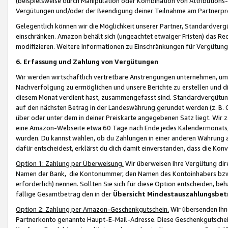
(beispielsweise durch Manipulation oder Kombination von Attributions-
Vergütungen und/oder der Beendigung deiner Teilnahme am Partnerp
Gelegentlich können wir die Möglichkeit unserer Partner, Standardv
einschränken. Amazon behält sich (ungeachtet etwaiger Fristen) das Re
modifizieren. Weitere Informationen zu Einschränkungen für Vergütung
6. Erfassung und Zahlung von Vergütungen
Wir werden wirtschaftlich vertretbare Anstrengungen unternehmen, um 
Nachverfolgung zu ermöglichen und unsere Berichte zu erstellen und di
diesem Monat verdient hast, zusammengefasst sind. Standardvergütung
auf den nächsten Betrag in der Landeswährung gerundet werden (z. B. C
über oder unter dem in deiner Preiskarte angegebenen Satz liegt. Wir
eine Amazon-Webseite etwa 60 Tage nach Ende jedes Kalendermonats, i
wurden. Du kannst wählen, ob du Zahlungen in einer anderen Währung
dafür entscheidest, erklärst du dich damit einverstanden, dass die K
Option 1: Zahlung per Überweisung.
Wir überweisen Ihre Vergütung dir
Namen der Bank, die Kontonummer, den Namen des Kontoinhabers bzw. a
erforderlich) nennen. Sollten Sie sich für diese Option entscheiden, be
fällige Gesamtbetrag den in der
Übersicht Mindestauszahlungsbet
Option 2: Zahlung per Amazon-Geschenkgutschein.
Wir übersenden Ihne
Partnerkonto genannte Haupt-E-Mail-Adresse. Diese Geschenkgutschei