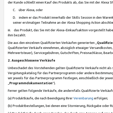
der Kunde schließt einen Kauf des Produkts ab, das Sie mit der Alexa 
C. über Alexa, oder
D. indem er das Produkt innerhalb der Skills Session in den Waren
seiner erstmaligen Teilnahme an der Alexa Shopping Action abschlie
iii. das Produkt, das Sie mit der Alexa-Einkaufsaktion vorgestellt ha
ihm bezahlt.
Die aus den einzelnen Qualifizierten Verkäufen generierten „
Qualifizi
Qualifizierten Verkäufe einnehmen, abzüglich etwaiger Versandkosten
Mehrwertsteuer), Servicegebühren, Gutschriften, Preisnachlässe, Bear
2. Ausgeschlossene Verkäufe
Unbeschadet des Vorstehenden gelten Qualifizierte Verkäufe nicht als
Vergütungskatalog für das Partnerprogramm oder andere Bestimmungen,
wir jeweils für das Partnerprogramm festlegen, einschließlich der jewe
„
Programmdokumentation
“).
Ferner gelten folgende Verkäufe, die andernfalls Qualifizierte Verkä
(a) Produktkäufe, die nach Beendigung Ihrer
Vereinbarung
erfolgen;
(b) Produktbestellungen, bei denen eine Stornierung, Rückgabe oder R