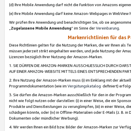
(d) Ihre Mobile Anwendung darf nicht die Funktion von Amazons eige
(e) Ihre Mobile Anwendung darf keine Amazon-Webpages in WebView 
Wir prüfen Ihre Anwendung und benachrichtigen Sie, ob sie angenomm
„
Zugelassene Mobile Anwendung
“ im Sinne der
Vereinbarung
.
Markenrichtlinien für das 
Diese Richtlinien gelten für die Nutzung der Marken, die wir Ihnen als 
müssen jederzeit strikt eingehalten werden, und jede Nutzung der Ama
Lizenzen bezüglich Ihrer Nutzung der Amazon-Marken.
1. SIE DÜRFEN DIE AMAZON-MARKEN AUSSCHLIESSLICH DURCH DARS
AUF EINER AMAZON-WEBSITE MITTELS EINES ENTSPRECHENDEN PART
2. Ihre Nutzung der Amazon-Marken muss (i) im Einklang mit der aktuells
Programmdokumentation (wie im
Vergütungskatalog
definiert) erfolg
3. Sie dürfen die Amazon-Marken ausschließlich für den in der Progr
nicht wie folgt nutzen oder darstellen: (i) in einer Weise, die ein Spo
Produkte und Dienstleistungen zu verunglimpfen, (iii) in einer Weise
schädigen könnte, oder (iv) in Offline-Materialien oder E-Mails (z. B.
Dokumenten oder mündlicher Werbung).
4. Wir werden Ihnen ein Bild bzw. Bilder der Amazon-Marken zur Verfüg