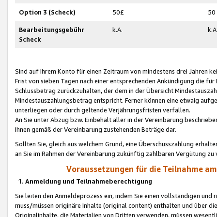
Option 3 (Scheck)
50£
50
Bearbeitungsgebühr
k.A.
k.A
Scheck
Sind auf Ihrem Konto für einen Zeitraum von mindestens drei Jahren kein
Frist von sieben Tagen nach einer entsprechenden Ankündigung die für
Schlussbetrag zurückzuhalten, der dem in der Übersicht Mindestausz
Mindestauszahlungsbetrag entspricht. Ferner können eine etwaig aufg
unterliegen oder durch geltende Verjährungsfristen verfallen.
An Sie unter Abzug bzw. Einbehalt aller in der Vereinbarung beschrieb
Ihnen gemäß der Vereinbarung zustehenden Beträge dar.
Sollten Sie, gleich aus welchem Grund, eine Überschusszahlung erhalte
an Sie im Rahmen der Vereinbarung zukünftig zahlbaren Vergütung zu 
Voraussetzungen für die Teilnahme a
1. Anmeldung und Teilnahmeberechtigung
Sie leiten den Anmeldeprozess ein, indem Sie einen vollständigen und 
muss/müssen originäre Inhalte (original content) enthalten und über d
Originalinhalte, die Materialien von Dritten verwenden, müssen wese