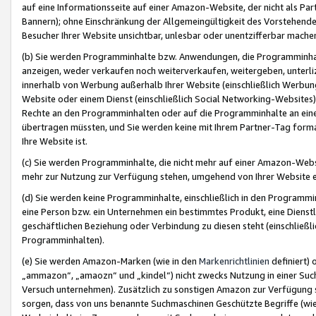
auf eine Informationsseite auf einer Amazon-Website, der nicht als Part
Bannern); ohne Einschränkung der Allgemeingültigkeit des Vorstehende
Besucher Ihrer Website unsichtbar, unlesbar oder unentzifferbar mache
(b) Sie werden Programminhalte bzw. Anwendungen, die Programminhalt
anzeigen, weder verkaufen noch weiterverkaufen, weitergeben, unterli
innerhalb von Werbung außerhalb Ihrer Website (einschließlich Werbun
Website oder einem Dienst (einschließlich Social Networking-Website
Rechte an den Programminhalten oder auf die Programminhalte an eine a
übertragen müssten, und Sie werden keine mit Ihrem Partner-Tag formati
Ihre Website ist.
(c) Sie werden Programminhalte, die nicht mehr auf einer Amazon-Websit
mehr zur Nutzung zur Verfügung stehen, umgehend von Ihrer Website e
(d) Sie werden keine Programminhalte, einschließlich in den Programmin
eine Person bzw. ein Unternehmen ein bestimmtes Produkt, eine Dienstle
geschäftlichen Beziehung oder Verbindung zu diesen steht (einschließli
Programminhalten).
(e) Sie werden Amazon-Marken (wie in den
Markenrichtlinien
definiert) 
„ammazon“, „amaozn“ und „kindel“) nicht zwecks Nutzung in einer Suc
Versuch unternehmen). Zusätzlich zu sonstigen Amazon zur Verfügung 
sorgen, dass von uns benannte Suchmaschinen Geschützte Begriffe (wie 