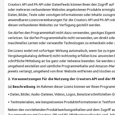
Creators API und PA API oder Datenfeeds können Ihnen den Zugriff auf D
oder mehreren verbundenen Websites angebotenen Produkte ermögliche
Daten, Bilder, Texte oder sonstigen Informationen oder Inhalte zuzugre
anwendbaren Lizenzvereinbarungen für die Creators API und PA API od
diesen verbundenen Websites zur Verfügung gestellt werden.
Sie dürfen den Programminhalt nicht dazu verwenden, geistiges Eigent
verletzen. Sie dürfen Programminhalte nicht verwenden, um direkt ode
maschinelles Lernen oder verwandte Technologien zu entwickeln oder zu
Die Lizenz endet mit sofortiger Wirkung automatisch, wenn Sie zu irg
Vergütungskatalog definiert) nicht rechtzeitig erfüllen bzw. ansonsten
schriftliche Mitteilung an Sie ganz oder teilweise beenden. Sie werden
umgehend einstellen und sämtliche Programminhalte und Amazon-Marke
jeweils verlangt, umgehend von Ihrer Website entfernen und löschen od
2. Voraussetzungen für die Nutzung der Creators API und der P
(a)
Beschreibung
. Im Rahmen dieser Lizenz können wir Ihnen Programmi
• Daten, Bilder, Audio-Dateien, Videos, Logos, Benutzerschnittstellen-
• Textmaterialien, wie beispielsweise Produktinformationen in Textfor
Neben den vorstehenden Produktwerbungsinhalten und dem Zugriff auf 
Zusammenhang mit Creators API und PA API Musterquellcodes und -bibli