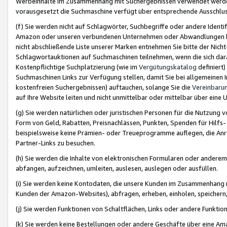
Werbeinhalte im Zusammenhang mit Suchergebnissen verwendet werden,
vorausgesetzt die Suchmaschine verfügt über entsprechende Ausschlu
(f) Sie werden nicht auf Schlagwörter, Suchbegriffe oder andere Ident
Amazon oder unseren verbundenen Unternehmen oder Abwandlungen bzw
nicht abschließende Liste unserer Marken entnehmen Sie bitte der Nich
Schlagwortauktionen auf Suchmaschinen teilnehmen, wenn die sich da
Kostenpflichtige Suchplatzierung (wie im
Vergütungskatalog
definiert
Suchmaschinen Links zur Verfügung stellen, damit Sie bei allgemeinen I
kostenfreien Suchergebnissen) auftauchen, solange Sie die
Vereinbaru
auf Ihre Website leiten und nicht unmittelbar oder mittelbar über eine
(g) Sie werden natürlichen oder juristischen Personen für die Nutzung 
Form von Geld, Rabatten, Preisnachlässen, Punkten, Spenden für Hilfs
beispielsweise keine Prämien- oder Treueprogramme auflegen, die Anrei
Partner-Links zu besuchen.
(h) Sie werden die Inhalte von elektronischen Formularen oder anderem M
abfangen, aufzeichnen, umleiten, auslesen, auslegen oder ausfüllen.
(i) Sie werden keine Kontodaten, die unsere Kunden im Zusammenhang 
Kunden der Amazon-Websites), abfragen, erheben, einholen, speichern,
(j) Sie werden Funktionen von Schaltflächen, Links oder andere Funkti
(k) Sie werden keine Bestellungen oder andere Geschäfte über eine Ama