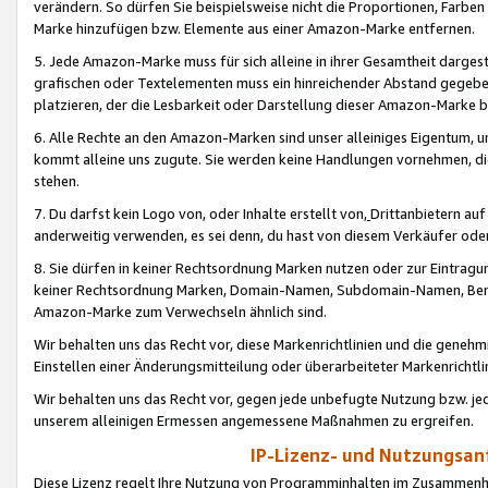
verändern. So dürfen Sie beispielsweise nicht die Proportionen, Farb
Marke hinzufügen bzw. Elemente aus einer Amazon-Marke entfernen.
5. Jede Amazon-Marke muss für sich alleine in ihrer Gesamtheit darge
grafischen oder Textelementen muss ein hinreichender Abstand gegebe
platzieren, der die Lesbarkeit oder Darstellung dieser Amazon-Marke b
6. Alle Rechte an den Amazon-Marken sind unser alleiniges Eigentum, 
kommt alleine uns zugute. Sie werden keine Handlungen vornehmen, 
stehen.
7. Du darfst kein Logo von, oder Inhalte erstellt von,
Drittanbietern au
anderweitig verwenden, es sei denn, du hast von diesem Verkäufer oder
8. Sie dürfen in keiner Rechtsordnung Marken nutzen oder zur Eintragu
keiner Rechtsordnung Marken, Domain-Namen, Subdomain-Namen, Benu
Amazon-Marke zum Verwechseln ähnlich sind.
Wir behalten uns das Recht vor, diese Markenrichtlinien und die gene
Einstellen einer Änderungsmitteilung oder überarbeiteter Markenricht
Wir behalten uns das Recht vor, gegen jede unbefugte Nutzung bzw. jede 
unserem alleinigen Ermessen angemessene Maßnahmen zu ergreifen.
IP-Lizenz- und Nutzungsan
Diese Lizenz regelt Ihre Nutzung von Programminhalten im Zusammen