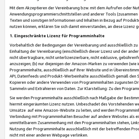
Mit dem Akzeptieren der Vereinbarung bzw. mit dem Aufrufen oder Nutz
Anwendungsprogrammierschnittstellen und anderer Tools (zusammen die
Texten und sonstigen Informationen und Inhalten in Bezug auf Produkte
nutzen können, erklären Sie sich damit einverstanden, an diese Lizenz 
1. Eingeschränkte Lizenz für Programminhalte
Vorbehaltlich der Bedingungen der Vereinbarung und ausschließlich z
Einhaltung der Vereinbarung (einschließlich dieser Lizenz und der ande
nicht übertragbare, nicht unterlizenzierbare, nicht exklusive, gebühren
anzuzeigen; (b) nur diejenigen der Amazon-Marken zu verwenden (wie in 
Programminhalte, ausschließlich auf Ihrer Website und in Übereinstimmu
API, Datenfeeds und Produkt-Werbeinhalte ausschließlich gemäß den Spe
Kopieren oder andere Verwenden von Programminhalten zugunsten Dri
Sammeln und Extrahieren von Daten. Zur Klarstellung: Zu den Program
Sie werden Programminhalte ausschließlich nach Maßgabe der Besti
hiermit eingeräumten Lizenz nutzen. Unbeschadet des Vorstehenden we
Umsätze auf eine Amazon-Website zu leiten, und werden Programminhal
Verbindung mit Programminhalten Besucher auf andere Websites als ein
unmittelbarem Zusammenhang mit den Programminhalten stehen, Links z
Nutzung der Programminhalte ausschließlich mit der betreffenden Pr
nicht mit einer anderen Webpage verlinken.