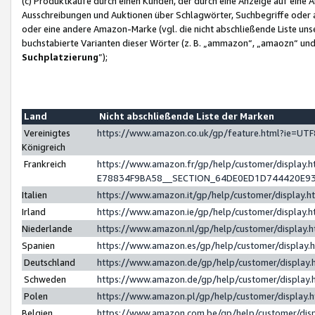
(c) Produktkäufe durch einen Kunden, der durch eine Anzeige auf eine 
Ausschreibungen und Auktionen über Schlagwörter, Suchbegriffe oder 
oder eine andere Amazon-Marke (vgl. die nicht abschließende Liste un
buchstabierte Varianten dieser Wörter (z. B. „ammazon“, „amaozn“ und „
Suchplatzierung
”);
Land
Nicht abschließende Liste der Marken
Vereinigtes
https://www.amazon.co.uk/gp/feature.html?ie=U
Königreich
Frankreich
https://www.amazon.fr/gp/help/customer/displa
E78834F9BA58__SECTION_64DE0ED1D744420E9
Italien
https://www.amazon.it/gp/help/customer/display
Irland
https://www.amazon.ie/gp/help/customer/displa
Niederlande
https://www.amazon.nl/gp/help/customer/display
Spanien
https://www.amazon.es/gp/help/customer/display
Deutschland
https://www.amazon.de/gp/help/customer/displa
Schweden
https://www.amazon.de/gp/help/customer/displa
Polen
https://www.amazon.pl/gp/help/customer/display
Belgien
https://www.amazon.com.be/gp/help/customer/d