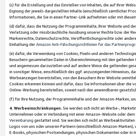
(c) für die Erstellung und das Einstellen von Inhalten, die auf Ihrer We
Eignung der jeweils dargestellten Inhalte (einschließlich sämtlicher 
Informationen, die Sie in einen Partner-Link aufnehmen oder mit diese
(d) dafür, dass die Nutzung der Programminhalte, Ihrer Website und des 
Verletzung oder missbräuchliche Ausübung unserer Rechte bzw. der Recht
Markenrechte, Datenschutzrechte, Veröffentlichungsrechte oder anderer
Einhaltung der
Amazon Anti-Fälschungsrichtlinien für das Partnerpro
(e) dafür, die Verwendung von Cookies, Pixeln und anderen Technologien
Besuchern gesammelten Daten in Übereinstimmung mit den geltenden Ge
und angemessen darzustellen und auf andere Weise die geltenden geset
in sonstiger Weise, einschließlich des ggf. anzuzeigenden Hinweises, d
Werbeanzeigen bereitstellen, von den Besuchern Ihrer Website unmitte
Cookies erkennen können und dafür, dass Sie Informationen über die v
Online-Werbung bereitstellen, soweit nach den anwendbaren gesetzlic
(f) für Ihre Nutzung, der Programminhalte und der Amazon-Marken, u
4. Werbeeinschränkungen.
Sie werden sich nicht an Werbe-, Market
Unternehmen oder in Verbindung mit einer Amazon-Website oder dem Pa
Vereinbarung
gestattet sind. Sie werden sich nicht an Werbeaktivitäten
Logos von uns oder unseren Partnern (einschließlich Amazon-Marken), 
E-Books, physischen Postsendungen, physischen Dokumenten oder in 