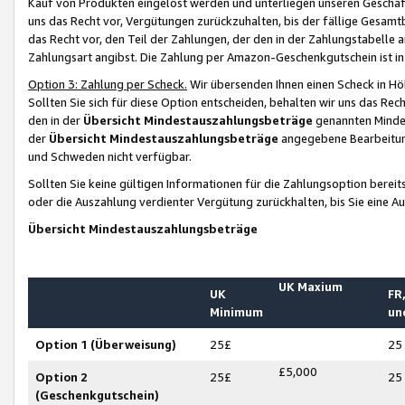
Kauf von Produkten eingelöst werden und unterliegen unseren Geschäf
uns das Recht vor, Vergütungen zurückzuhalten, bis der fällige Gesamt
das Recht vor, den Teil der Zahlungen, der den in der Zahlungstabelle 
Zahlungsart angibst. Die Zahlung per Amazon-Geschenkgutschein ist in
Option 3: Zahlung per Scheck.
Wir übersenden Ihnen einen Scheck in Höh
Sollten Sie sich für diese Option entscheiden, behalten wir uns das Rec
den in der
Übersicht Mindestauszahlungsbeträge
genannten Mindest
der
Übersicht Mindestauszahlungsbeträge
angegebene Bearbeitung
und Schweden nicht verfügbar.
Sollten Sie keine gültigen Informationen für die Zahlungsoption bereit
oder die Auszahlung verdienter Vergütung zurückhalten, bis Sie eine A
Übersicht Mindestauszahlungsbeträge
UK Maxium
UK
FR,
Minimum
un
Option 1 (Überweisung)
25£
25
£5,000
Option 2
25£
25
(Geschenkgutschein)