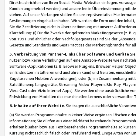
Direktnachrichten von Ihren Social-Media-Websites einfügen. vorausg
Kunden angemeldet werden) und ansonsten in Übereinstimmung mit der
stehen. Auf unser Verlangen stellen Sie uns repräsentative Mustermater
Bestimmungen eingehalten haben. Wir werden die Form und den Inhalt, di
Sie die Zertifizierung nicht in Übereinstimmung mit unserer Aufforderu
Klarstellung: (i) Für die Zwecke der geltenden Marketinggesetze (z. 
von 1991 und ähnlicher oder Nachfolgegesetze) sind Sie der „Absender“ j
Gesetze und Standards und Best Practices der Marketingbranche für 
5. Verbreitung von Partner-Links über Software und Geräte
Sie
nutzen bzw. keine Verlinkungen auf eine Amazon-Website wie nachsteh
Software-Applikationen (z. B. Browser Plug-ins, Browser Helper Objec
ein Endnutzer installieren und ausführen kann) und Geräten, einschlie
Zugelassenen Mobilen Anwendungen); oder (b) im Zusammenhang mit bzw.
Satellitenempfangsgeräte, Streaming-Video-Playern, Blu-Ray-Playern 
Viera Cast oder Vizio Internet Apps). Sie werden ohne ausdrückliche v
Entwicklung von Modellen des maschinellen Lernens oder verwandter 
6. Inhalte auf Ihrer Website
. Sie tragen die ausschließliche Verantwo
(a) Sie werden Programminhalte in keiner Weise ergänzen, löschen oder
Informationen; Sie dürfen aus einer Bilddatei bestehende Programminhal
erhalten bleiben bzw. aus Text bestehende Programminhalte so kürzen, 
Kürzung nicht sachlich falsch oder irreführend wird. Einige Arten von L