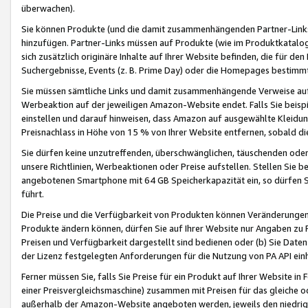
überwachen).
Sie können Produkte (und die damit zusammenhängenden Partner-Links)
hinzufügen. Partner-Links müssen auf Produkte (wie im Produktkatalog de
sich zusätzlich originäre Inhalte auf Ihrer Website befinden, die für 
Suchergebnisse, Events (z. B. Prime Day) oder die Homepages bestimmte
Sie müssen sämtliche Links und damit zusammenhängende Verweise auf z
Werbeaktion auf der jeweiligen Amazon-Website endet. Falls Sie beisp
einstellen und darauf hinweisen, dass Amazon auf ausgewählte Kleidun
Preisnachlass in Höhe von 15 % von Ihrer Website entfernen, sobald di
Sie dürfen keine unzutreffenden, überschwänglichen, täuschenden od
unsere Richtlinien, Werbeaktionen oder Preise aufstellen. Stellen Sie 
angebotenen Smartphone mit 64 GB Speicherkapazität ein, so dürfen S
führt.
Die Preise und die Verfügbarkeit von Produkten können Veränderungen 
Produkte ändern können, dürfen Sie auf Ihrer Website nur Angaben zu P
Preisen und Verfügbarkeit dargestellt sind bedienen oder (b) Sie Daten
der Lizenz festgelegten Anforderungen für die Nutzung von PA API einh
Ferner müssen Sie, falls Sie Preise für ein Produkt auf Ihrer Website in 
einer Preisvergleichsmaschine) zusammen mit Preisen für das gleiche o
außerhalb der Amazon-Website angeboten werden, jeweils den niedrigst