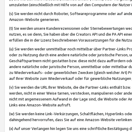
umzuleiten (einschließlich mit Hilfe von auf den Computern der Nutzer i
(s) Sie werden nicht durch Roboter, Softwareprogramme oder auf andere
Amazon-Website generieren.
(t) Sie werden unsere Kundenrezensionen oder Sternebewertungen wed
nutzen, es sei denn, Sie haben über die Creators API und die PA API e
erfüllen die in der Lizenz beschriebenen Voraussetzungen für die Nutzu
(u) Sie werden weder unmittelbar noch mittelbar über Partner-Links P
oder zu Nutzung durch eine andere natürliche oder juristische Person,
Geschäftspartnern nicht gestatten bzw. diese nicht dazu auffordern od
andere natürliche oder juristische Person, unmittelbar oder mittelbar
zu Wiederverkaufs- oder gewerblichen Zwecken (gleich welcher Art) 
auf Ihrer Website zum Wiederverkauf oder für gewerbliche Nutzungen 
(v) Sie werden die URL Ihrer Website, die die Partner-Links enthält b
werden, nicht in einer Weise tarnen, verstecken, manipulieren oder and
nicht mit angemessenem Aufwand in der Lage sind, die Website oder A
Links eine Amazon-Website aufruft.
(w) Sie werden keine Link-Verkürzungen, Schaltflächen, Hyperlinks ode
dahingehend hervorrufen, dass Sie auf eine Amazon-Website verlinken
(x) Auf unser Verlangen hin legen Sie uns eine schriftliche Bestätigung