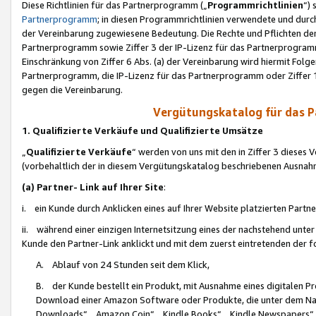
Diese Richtlinien für das Partnerprogramm („
Programmrichtlinien
“)
Partnerprogramm
; in diesen Programmrichtlinien verwendete und durch
der Vereinbarung zugewiesene Bedeutung. Die Rechte und Pflichten de
Partnerprogramm sowie Ziffer 3 der IP-Lizenz für das Partnerprogram
Einschränkung von Ziffer 6 Abs. (a) der Vereinbarung wird hiermit Fol
Partnerprogramm, die IP-Lizenz für das Partnerprogramm oder Ziffer 1
gegen die Vereinbarung.
Vergütungskatalog für das 
1. Qualifizierte Verkäufe und Qualifizierte Umsätze
„
Qualifizierte Verkäufe
“ werden von uns mit den in Ziffer 3 diese
(vorbehaltlich der in diesem Vergütungskatalog beschriebenen Ausnah
(a) Partner- Link auf Ihrer Site
:
i. ein Kunde durch Anklicken eines auf Ihrer Website platzierten Part
ii. während einer einzigen Internetsitzung eines der nachstehend unter (i)
Kunde den Partner-Link anklickt und mit dem zuerst eintretenden der f
A. Ablauf von 24 Stunden seit dem Klick,
B. der Kunde bestellt ein Produkt, mit Ausnahme eines digitalen P
Download einer Amazon Software oder Produkte, die unter dem N
Downloads“, „Amazon Coin“, „Kindle Books“, „Kindle Newspapers“, „