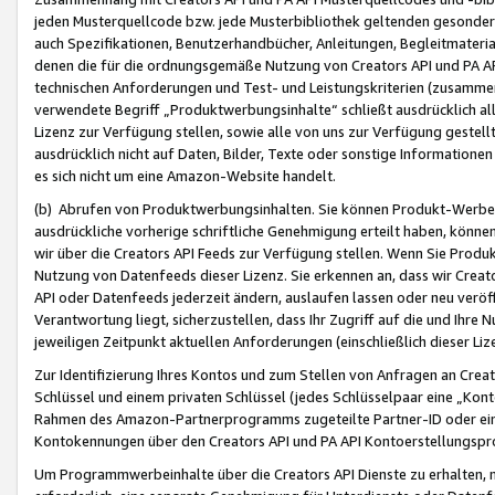
jeden Musterquellcode bzw. jede Musterbibliothek geltenden gesonder
auch Spezifikationen, Benutzerhandbücher, Anleitungen, Begleitmaterial
denen die für die ordnungsgemäße Nutzung von Creators API und PA A
technischen Anforderungen und Test- und Leistungskriterien (zusammen
verwendete Begriff „Produktwerbungsinhalte“ schließt ausdrücklich al
Lizenz zur Verfügung stellen, sowie alle von uns zur Verfügung gestel
ausdrücklich nicht auf Daten, Bilder, Texte oder sonstige Informatione
es sich nicht um eine Amazon-Website handelt.
(b) Abrufen von Produktwerbungsinhalten. Sie können Produkt-Werbein
ausdrückliche vorherige schriftliche Genehmigung erteilt haben, könn
wir über die Creators API Feeds zur Verfügung stellen. Wenn Sie Produk
Nutzung von Datenfeeds dieser Lizenz. Sie erkennen an, dass wir Creat
API oder Datenfeeds jederzeit ändern, auslaufen lassen oder neu veröffe
Verantwortung liegt, sicherzustellen, dass Ihr Zugriff auf die und Ihr
jeweiligen Zeitpunkt aktuellen Anforderungen (einschließlich dieser Liz
Zur Identifizierung Ihres Kontos und zum Stellen von Anfragen an Crea
Schlüssel und einem privaten Schlüssel (jedes Schlüsselpaar eine „Kon
Rahmen des Amazon-Partnerprogramms zugeteilte Partner-ID oder ein
Kontokennungen über den Creators API und PA API Kontoerstellungspro
Um Programmwerbeinhalte über die Creators API Dienste zu erhalten, m