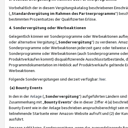
Vorbehaltlich der in diesem Vergütungskatalog beschriebenen Einschr
(„
Standardvergütung im Rahmen des Partnerprogramms
“) besc
bestimmten Prozentsatzes der Qualifizierten Erlöse.
4. Sondervergütung oder Werbeaktionen
Gelegentlich können wir Sonderprogramme oder Werbeaktionen auflegen,
oder alternative Vergütung („
Sondervergütung
”) zu verdienen. Amazo
Sonderprogramme oder Werbeaktionen jederzeit ganz oder teilweise einz
Sonderprogramme oder Werbeaktionen (auch Sonderprogramme oder We
Produktverkäufen kommt) disqualifizierende Ausschlusstatbestände, di
Programmdokumentation im Hinblick auf Produktverkäufe geltende E
Werbeaktionen.
Folgende Sondervergütungen sind derzeit verfügbar:
hier
.
(a) Bounty Events
In den in der
Anlage
(„
Sondervergütung
“) aufgeführten Ländern sind
Zusammenhang mit „
Bounty Events
“ die in dieser Ziffer 4 (a) besch
Bounty Event wie in der Anlage beschrieben anspruchsberechtigt sein mu
teilnehmende Startseite einer Amazon-Website aufruft und (2) der Kun
ausführt.
Amazon zahlt keine Sondervergütung, wenn das zugrundeliegende Boun