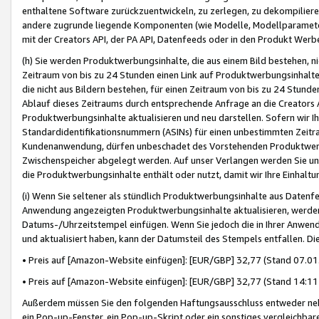
enthaltene Software zurückzuentwickeln, zu zerlegen, zu dekompilier
andere zugrunde liegende Komponenten (wie Modelle, Modellparameter
mit der Creators API, der PA API, Datenfeeds oder in den Produkt Werb
(h) Sie werden Produktwerbungsinhalte, die aus einem Bild bestehen, ni
Zeitraum von bis zu 24 Stunden einen Link auf Produktwerbungsinhalte
die nicht aus Bildern bestehen, für einen Zeitraum von bis zu 24 Stund
Ablauf dieses Zeitraums durch entsprechende Anfrage an die Creators 
Produktwerbungsinhalte aktualisieren und neu darstellen. Sofern wir Ih
Standardidentifikationsnummern (ASINs) für einen unbestimmten Zeitra
Kundenanwendung, dürfen unbeschadet des Vorstehenden Produktwerbu
Zwischenspeicher abgelegt werden. Auf unser Verlangen werden Sie un
die Produktwerbungsinhalte enthält oder nutzt, damit wir Ihre Einhalt
(i) Wenn Sie seltener als stündlich Produktwerbungsinhalte aus Datenfe
Anwendung angezeigten Produktwerbungsinhalte aktualisieren, werden 
Datums-/Uhrzeitstempel einfügen. Wenn Sie jedoch die in Ihrer Anwe
und aktualisiert haben, kann der Datumsteil des Stempels entfallen. Dies
• Preis auf [Amazon-Website einfügen]: [EUR/GBP] 32,77 (Stand 07.01.
• Preis auf [Amazon-Website einfügen]: [EUR/GBP] 32,77 (Stand 14:11 
Außerdem müssen Sie den folgenden Haftungsausschluss entweder neb
ein Pop-up-Fenster, ein Pop-up-Skript oder ein sonstiges vergleichba