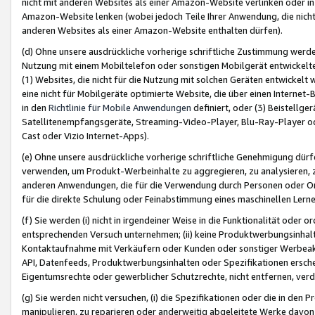
nicht mit anderen Websites als einer Amazon-Website verlinken oder i
Amazon-Website lenken (wobei jedoch Teile Ihrer Anwendung, die nich
anderen Websites als einer Amazon-Website enthalten dürfen).
(d) Ohne unsere ausdrückliche vorherige schriftliche Zustimmung werd
Nutzung mit einem Mobiltelefon oder sonstigen Mobilgerät entwickelt
(1) Websites, die nicht für die Nutzung mit solchen Geräten entwickelt
eine nicht für Mobilgeräte optimierte Website, die über einen Interne
in den
Richtlinie für Mobile Anwendungen
definiert, oder (3) Beistellge
Satellitenempfangsgeräte, Streaming-Video-Player, Blu-Ray-Player ode
Cast oder Vizio Internet-Apps).
(e) Ohne unsere ausdrückliche vorherige schriftliche Genehmigung dürfe
verwenden, um Produkt-Werbeinhalte zu aggregieren, zu analysieren, 
anderen Anwendungen, die für die Verwendung durch Personen oder Or
für die direkte Schulung oder Feinabstimmung eines maschinellen Lern
(f) Sie werden (i) nicht in irgendeiner Weise in die Funktionalität ode
entsprechenden Versuch unternehmen; (ii) keine Produktwerbungsinha
Kontaktaufnahme mit Verkäufern oder Kunden oder sonstiger Werbeaktiv
API, Datenfeeds, Produktwerbungsinhalten oder Spezifikationen erschei
Eigentumsrechte oder gewerblicher Schutzrechte, nicht entfernen, verd
(g) Sie werden nicht versuchen, (i) die Spezifikationen oder die in de
manipulieren, zu reparieren oder anderweitig abgeleitete Werke davon z