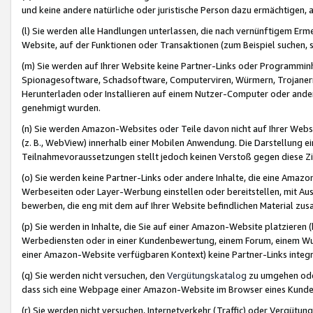
und keine andere natürliche oder juristische Person dazu ermächtigen, a
(l) Sie werden alle Handlungen unterlassen, die nach vernünftigem Erme
Website, auf der Funktionen oder Transaktionen (zum Beispiel suchen, s
(m) Sie werden auf Ihrer Website keine Partner-Links oder Programmin
Spionagesoftware, Schadsoftware, Computerviren, Würmern, Trojaner
Herunterladen oder Installieren auf einem Nutzer-Computer oder ande
genehmigt wurden.
(n) Sie werden Amazon-Websites oder Teile davon nicht auf Ihrer Websi
(z. B., WebView) innerhalb einer Mobilen Anwendung. Die Darstellung ein
Teilnahmevoraussetzungen stellt jedoch keinen Verstoß gegen diese Zif
(o) Sie werden keine Partner-Links oder andere Inhalte, die eine Am
Werbeseiten oder Layer-Werbung einstellen oder bereitstellen, mit Au
bewerben, die eng mit dem auf Ihrer Website befindlichen Material z
(p) Sie werden in Inhalte, die Sie auf einer Amazon-Website platzier
Werbediensten oder in einer Kundenbewertung, einem Forum, einem Wun
einer Amazon-Website verfügbaren Kontext) keine Partner-Links integr
(q) Sie werden nicht versuchen, den
Vergütungskatalog
zu umgehen oder
dass sich eine Webpage einer Amazon-Website im Browser eines Kunden 
(r) Sie werden nicht versuchen, Internetverkehr (Traffic) oder Vergü