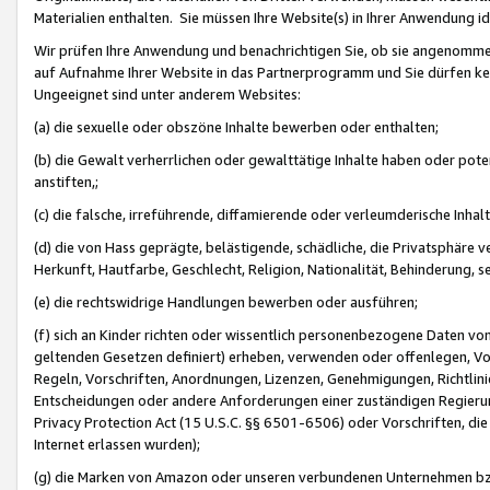
Materialien enthalten. Sie müssen Ihre Website(s) in Ihrer Anwendung ide
Wir prüfen Ihre Anwendung und benachrichtigen Sie, ob sie angenommen
auf Aufnahme Ihrer Website in das Partnerprogramm und Sie dürfen kei
Ungeeignet sind unter anderem Websites:
(a) die sexuelle oder obszöne Inhalte bewerben oder enthalten;
(b) die Gewalt verherrlichen oder gewalttätige Inhalte haben oder pot
anstiften,;
(c) die falsche, irreführende, diffamierende oder verleumderische Inha
(d) die von Hass geprägte, belästigende, schädliche, die Privatsphäre v
Herkunft, Hautfarbe, Geschlecht, Religion, Nationalität, Behinderung, 
(e) die rechtswidrige Handlungen bewerben oder ausführen;
(f) sich an Kinder richten oder wissentlich personenbezogene Daten vo
geltenden Gesetzen definiert) erheben, verwenden oder offenlegen, Vo
Regeln, Vorschriften, Anordnungen, Lizenzen, Genehmigungen, Richtlini
Entscheidungen oder andere Anforderungen einer zuständigen Regierung
Privacy Protection Act (15 U.S.C. §§ 6501-6506) oder Vorschriften, di
Internet erlassen wurden);
(g) die Marken von Amazon oder unseren verbundenen Unternehmen b