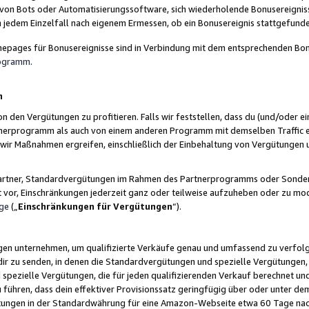
 von Bots oder Automatisierungssoftware, sich wiederholende Bonusereignisse
n jedem Einzelfall nach eigenem Ermessen, ob ein Bonusereignis stattgefund
epages für Bonusereignisse sind in Verbindung mit dem entsprechenden Bonu
rogramm
.
n
den Vergütungen zu profitieren. Falls wir feststellen, dass du (und/oder ein
erprogramm als auch von einem anderen Programm mit demselben Traffic ei
n wir Maßnahmen ergreifen, einschließlich der Einbehaltung von Vergütunge
r Partner, Standardvergütungen im Rahmen des Partnerprogramms oder Sonde
ht vor, Einschränkungen jederzeit ganz oder teilweise aufzuheben oder zu mod
ge
(„
Einschränkungen für Vergütungen
“).
ngen unternehmen, um qualifizierte Verkäufe genau und umfassend zu verfol
dir zu senden, in denen die Standardvergütungen und spezielle Vergütungen, 
pezielle Vergütungen, die für jeden qualifizierenden Verkauf berechnet un
 führen, dass dein effektiver Provisionssatz geringfügig über oder unter dem
ungen in der Standardwährung für eine Amazon-Webseite etwa 60 Tage nach