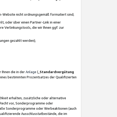
azon-Website nicht ordnungsgemäß formatiert sind;
, oder über einen Partner-Link in einer
e Verlinkungstools, die wir Ihnen ggf. zur
ütungen gezahlt werden);
 Ihnen die in der
Anlage
(„
Standardvergütung
ines bestimmten Prozentsatzes der Qualifizierten
eit erhalten, zusätzliche oder alternative
as Recht vor, Sonderprogramme oder
für alle Sonderprogramme oder Werbeaktionen (auch
lifizierende Ausschlusstatbestände, die im