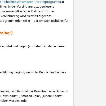
ur Teilnahme am Amazon-Partnerprogramm
; in
 ihnen in der Vereinbarung zugewiesene
m sowie Ziffer 3 der IP-Lizenz für das
 Vereinbarung wird hiermit Folgendes
programm oder Ziffer 1 der Amazon Richtlinie für
talog“)
ergütet und liegen (vorbehaltlich der in diesem
i die Sitzung beginnt, wenn der Kunde den Partner-
Ermessen, zum Beispiel der Download einer Amazon
 Downloads“, „Amazon Coin“, „Kindle Books“,
trieben werden, oder