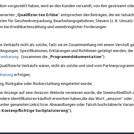
ktion vorgestellt haben, wird an den Kunden versandt, von ihm gestreamt od
erierten „
Qualifizierten Erlöse
“ entsprechen den Beträgen, die wir tatsäch
sten für Geschenkverpackung, Bearbeitungsgebühren, Steuern (z. B. Umsatz-
en bei Kreditkartenzahlung und uneinbringlicher Forderungen.
e Verkäufe nicht als solche, falls sie im Zusammenhang mit einem Verstoß 
ungen, Spezifikationen, Erklärungen und Richtlinien getätigt werden, die 
reinbarung
(zusammen die „
Programmdokumentation
“).
 Qualifizierte Verkäufe wären, nicht als solche und sind vom Partnerprogra
nbarung
erfolgen;
ung, Rückgabe oder Rückerstattung eingeleitet wurde;
ine Anzeige auf eine Amazon-Website verwiesen wurde, die Sieeinschließlich
ndere Identifikatoren käuflich erworben haben,die das Wort „amazon“ oder 
e unten genannten Links) bzw. Abwandlungen oder falsch buchstabierte Varia
e Kostenpflichtige Suchplatzierung
”);