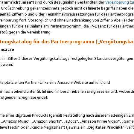
rammrichtlinien
“) sind durch Bezugnahme Bestandteil der
Vereinbarung z
Großschreibung gekennzeichnete, jedoch nicht definierte Begriffe haben die
 gemäß Ziffern 3 und 6 der Teilnahmevoraussetzungen für das Partnerprogram
nbarung fort. Vorsorglich und ohne Einschränkung von Ziffer 6 Abs. (a) der
ungen für die Teilnahme am Partnerprogramm, die IP-Lizenz für das Partner
rstoß gegen die Vereinbarung.
ungskatalog für das Partnerprogramm („Vergütungska
 Umsätze
n in Ziffer 3 dieses Vergütungskatalogs festgelegten Standardvergütungen v
r, wenn:
ite platzierten Partner-Links eine Amazon-Website aufruft; und
r nachstehend unter (i), (ii) und (iii) beschriebenen Ereignisse eintritt, wobe
 folgenden Ereignisse endet:
hme eines digitalen Produkts (gemäß Feststellung nach unserem alleinigen 
 „Amazon Music“, „Amazon Shorts“, „eDocs“, „Amazon Prime Video“, „Game
Newsfeeds“ oder „Kindle Magazines“) (jeweils ein „
Digitales Produkt
“) ver