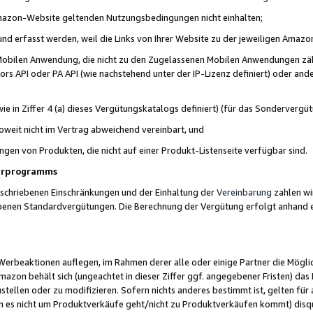
 Amazon-Website geltenden Nutzungsbedingungen nicht einhalten;
t und erfasst werden, weil die Links von Ihrer Website zu der jeweiligen Am
 Mobilen Anwendung, die nicht zu den Zugelassenen Mobilen Anwendungen zählt
s API oder PA API (wie nachstehend unter der IP-Lizenz definiert) oder ander
ie in Ziffer 4 (a) dieses Vergütungskatalogs definiert) (für das Sonderverg
weit nicht im Vertrag abweichend vereinbart, und
ngen von Produkten, die nicht auf einer Produkt-Listenseite verfügbar sind.
nerprogramms
eschriebenen Einschränkungen und der Einhaltung der
Vereinbarung
zahlen wir
ebenen Standardvergütungen. Die Berechnung der Vergütung erfolgt anhand e
beaktionen auflegen, im Rahmen derer alle oder einige Partner die Möglichk
Amazon behält sich (ungeachtet in dieser Ziffer ggf. angegebener Fristen) d
ustellen oder zu modifizieren. Sofern nichts anderes bestimmt ist, gelten 
s nicht um Produktverkäufe geht/nicht zu Produktverkäufen kommt) disqua