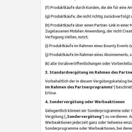
(f) Produktkäufe durch Kunden, die die für eine
(g) Produktkäufe, die nicht richtig zurückverfolg
(h) Produktkäufe über einen Partner-Link in einer
Zugelassenen Mobilen Anwendung, der nicht Creator
Verfügung stellen, nutzt;
(i) Produktkäufe im Rahmen eines Bounty Events (w
(j) Produktkäufe im Rahmen eines Abonnements, so
(k) alle Vorabveröffentlichungen oder Vorbestellu
3. Standardvergütung im Rahmen des Part
Vorbehaltlich der in diesem Vergütungskatalog b
im Rahmen des Partnerprogramms
“) beschri
Erlöse.
4. Sondervergütung oder Werbeaktionen
Gelegentlich können wir Sonderprogramme oder Wer
Vergütung („
Sondervergütung
”) zu verdienen. 
Werbeaktionen jederzeit ganz oder teilweise einz
Sonderprogramme oder Werbeaktionen, bei denen e