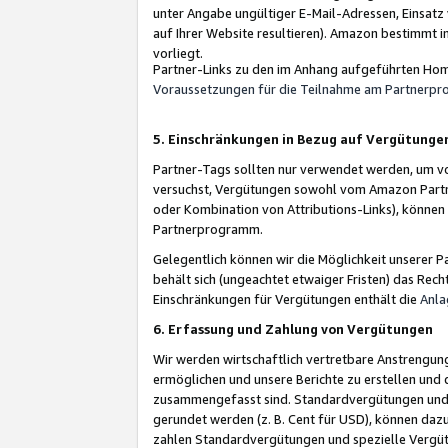
unter Angabe ungültiger E-Mail-Adressen, Einsatz
auf Ihrer Website resultieren). Amazon bestimmt i
vorliegt.
Partner-Links zu den im Anhang aufgeführten Hom
Voraussetzungen für die Teilnahme am Partnerp
5. Einschränkungen in Bezug auf Vergütunge
Partner-Tags sollten nur verwendet werden, um von 
versuchst, Vergütungen sowohl vom Amazon Partn
oder Kombination von Attributions-Links), könne
Partnerprogramm.
Gelegentlich können wir die Möglichkeit unsere
behält sich (ungeachtet etwaiger Fristen) das Rec
Einschränkungen für Vergütungen enthält die
Anla
6. Erfassung und Zahlung von Vergütungen
Wir werden wirtschaftlich vertretbare Anstrengu
ermöglichen und unsere Berichte zu erstellen und 
zusammengefasst sind. Standardvergütungen und s
gerundet werden (z. B. Cent für USD), können dazu
zahlen Standardvergütungen und spezielle Vergüt