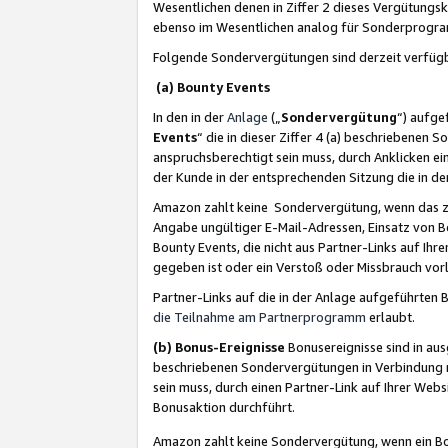
Wesentlichen denen in Ziffer 2 dieses Vergütung
ebenso im Wesentlichen analog für Sonderprogr
Folgende Sondervergütungen sind derzeit verfüg
(a) Bounty Events
In den in der
Anlage
(„
Sondervergütung
“) aufge
Events
“ die in dieser Ziffer 4 (a) beschriebenen 
anspruchsberechtigt sein muss, durch Anklicken ei
der Kunde in der entsprechenden Sitzung die in d
Amazon zahlt keine Sondervergütung, wenn das z
Angabe ungültiger E-Mail-Adressen, Einsatz von B
Bounty Events, die nicht aus Partner-Links auf Ihre
gegeben ist oder ein Verstoß oder Missbrauch vorl
Partner-Links auf die in der Anlage aufgeführte
die Teilnahme am Partnerprogramm
erlaubt.
(b) Bonus-Ereignisse
Bonusereignisse sind in au
beschriebenen Sondervergütungen in Verbindung m
sein muss, durch einen Partner-Link auf Ihrer We
Bonusaktion durchführt.
Amazon zahlt keine Sondervergütung, wenn ein Bon