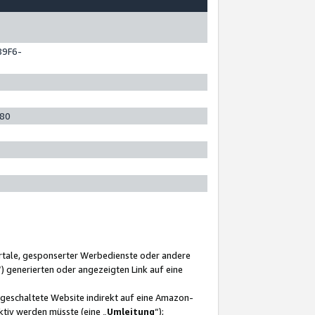
89F6-
280
ortale, gesponserter Werbedienste oder andere
“) generierten oder angezeigten Link auf eine
ngeschaltete Website indirekt auf eine Amazon-
ktiv werden müsste (eine „
Umleitung
“);