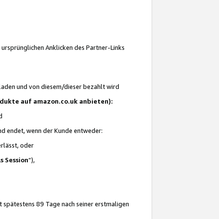
 ursprünglichen Anklicken des Partner-Links
laden und von diesem/dieser bezahlt wird
rodukte auf amazon.co.uk anbieten):
d
 und endet, wenn der Kunde entweder:
erlässt, oder
ls Session
“),
t spätestens 89 Tage nach seiner erstmaligen