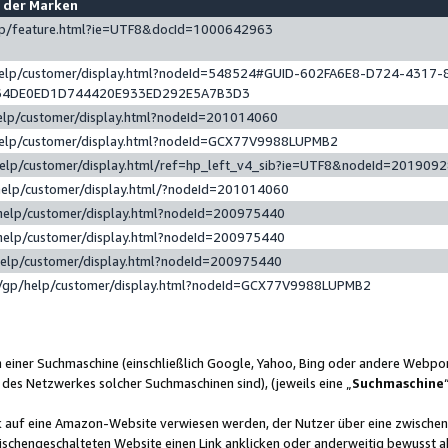
e der Marken
gp/feature.html?ie=UTF8&docId=1000642963
help/customer/display.html?nodeId=548524#GUID-602FA6E8-D724-4317-
64DE0ED1D744420E933ED292E5A7B3D3
elp/customer/display.html?nodeId=201014060
help/customer/display.html?nodeId=GCX77V9988LUPMB2
help/customer/display.html/ref=hp_left_v4_sib?ie=UTF8&nodeId=201909
help/customer/display.html/?nodeId=201014060
help/customer/display.html?nodeId=200975440
help/customer/display.html?nodeId=200975440
help/customer/display.html?nodeId=200975440
/gp/help/customer/display.html?nodeId=GCX77V9988LUPMB2
n einer Suchmaschine (einschließlich Google, Yahoo, Bing oder andere Webp
 des Netzwerkes solcher Suchmaschinen sind), (jeweils eine „
Suchmaschine
nk auf eine Amazon-Website verwiesen werden, der Nutzer über eine zwische
ischengeschalteten Website einen Link anklicken oder anderweitig bewusst a