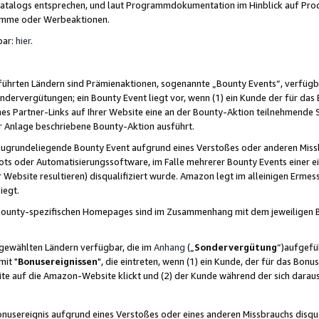
skatalogs entsprechen, und laut Programmdokumentation im Hinblick auf Pr
amme oder Werbeaktionen.
bar:
hier
.
führten Ländern sind Prämienaktionen, sogenannte „Bounty Events“, verfügb
Sondervergütungen; ein Bounty Event liegt vor, wenn (1) ein Kunde der für da
nes Partner-Links auf Ihrer Website eine an der Bounty-Aktion teilnehmende 
er Anlage beschriebene Bounty-Aktion ausführt.
ugrundeliegende Bounty Event aufgrund eines Verstoßes oder anderen Miss
ots oder Automatisierungssoftware, im Falle mehrerer Bounty Events einer e
r Website resultieren) disqualifiziert wurde. Amazon legt im alleinigen Ermess
iegt.
n Bounty-spezifischen Homepages sind im Zusammenhang mit dem jeweiligen
sgewählten Ländern verfügbar, die im
Anhang
(„
Sondervergütung
“)aufgefüh
it "
Bonusereignissen
", die eintreten, wenn (1) ein Kunde, der für das Bon
bsite auf die Amazon-Website klickt und (2) der Kunde während der sich dar
usereignis aufgrund eines Verstoßes oder eines anderen Missbrauchs disqua