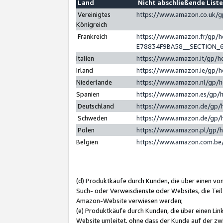
Land
Nicht abschließende List
Vereinigtes
https://www.amazon.co.uk/
Königreich
Frankreich
https://www.amazon.fr/gp/
E78834F9BA58__SECTION_
Italien
https://www.amazon.it/gp/h
Irland
https://www.amazon.ie/gp/
Niederlande
https://www.amazon.nl/gp/
Spanien
https://www.amazon.es/gp/
Deutschland
https://www.amazon.de/gp/
Schweden
https://www.amazon.de/gp/
Polen
https://www.amazon.pl/gp/
Belgien
https://www.amazon.com.be
(d) Produktkäufe durch Kunden, die über einen vo
Such- oder Verweisdienste oder Websites, die Teil
Amazon-Website verwiesen werden;
(e) Produktkäufe durch Kunden, die über einen Li
Website umleitet, ohne dass der Kunde auf der zw