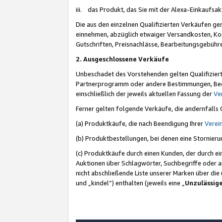
iii. das Produkt, das Sie mit der Alexa-Einkaufsa
Die aus den einzelnen Qualifizierten Verkäufen gen
einnehmen, abzüglich etwaiger Versandkosten, Ko
Gutschriften, Preisnachlässe, Bearbeitungsgebühr
2. Ausgeschlossene Verkäufe
Unbeschadet des Vorstehenden gelten Qualifiziert
Partnerprogramm oder andere Bestimmungen, Beding
einschließlich der jeweils aktuellen Fassung der
Ve
Ferner gelten folgende Verkäufe, die andernfalls
(a) Produktkäufe, die nach Beendigung Ihrer
Verei
(b) Produktbestellungen, bei denen eine Stornier
(c) Produktkäufe durch einen Kunden, der durch e
Auktionen über Schlagwörter, Suchbegriffe oder a
nicht abschließende Liste unserer Marken über di
und „kindel“) enthalten (jeweils eine „
Unzulässig