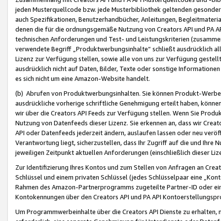
jeden Musterquellcode bzw. jede Musterbibliothek geltenden gesonder
auch Spezifikationen, Benutzerhandbücher, Anleitungen, Begleitmaterial
denen die für die ordnungsgemäße Nutzung von Creators API und PA A
technischen Anforderungen und Test- und Leistungskriterien (zusammen
verwendete Begriff „Produktwerbungsinhalte“ schließt ausdrücklich al
Lizenz zur Verfügung stellen, sowie alle von uns zur Verfügung gestel
ausdrücklich nicht auf Daten, Bilder, Texte oder sonstige Informatione
es sich nicht um eine Amazon-Website handelt.
(b) Abrufen von Produktwerbungsinhalten. Sie können Produkt-Werbein
ausdrückliche vorherige schriftliche Genehmigung erteilt haben, könn
wir über die Creators API Feeds zur Verfügung stellen. Wenn Sie Produk
Nutzung von Datenfeeds dieser Lizenz. Sie erkennen an, dass wir Creat
API oder Datenfeeds jederzeit ändern, auslaufen lassen oder neu veröffe
Verantwortung liegt, sicherzustellen, dass Ihr Zugriff auf die und Ihr
jeweiligen Zeitpunkt aktuellen Anforderungen (einschließlich dieser Liz
Zur Identifizierung Ihres Kontos und zum Stellen von Anfragen an Crea
Schlüssel und einem privaten Schlüssel (jedes Schlüsselpaar eine „Kon
Rahmen des Amazon-Partnerprogramms zugeteilte Partner-ID oder ein
Kontokennungen über den Creators API und PA API Kontoerstellungspro
Um Programmwerbeinhalte über die Creators API Dienste zu erhalten, m