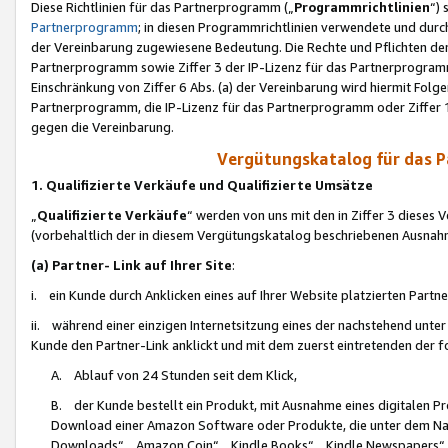
Diese Richtlinien für das Partnerprogramm („
Programmrichtlinien
“)
Partnerprogramm
; in diesen Programmrichtlinien verwendete und durch
der Vereinbarung zugewiesene Bedeutung. Die Rechte und Pflichten de
Partnerprogramm sowie Ziffer 3 der IP-Lizenz für das Partnerprogram
Einschränkung von Ziffer 6 Abs. (a) der Vereinbarung wird hiermit Fol
Partnerprogramm, die IP-Lizenz für das Partnerprogramm oder Ziffer 1
gegen die Vereinbarung.
Vergütungskatalog für das 
1. Qualifizierte Verkäufe und Qualifizierte Umsätze
„
Qualifizierte Verkäufe
“ werden von uns mit den in Ziffer 3 diese
(vorbehaltlich der in diesem Vergütungskatalog beschriebenen Ausnah
(a) Partner- Link auf Ihrer Site
:
i. ein Kunde durch Anklicken eines auf Ihrer Website platzierten Part
ii. während einer einzigen Internetsitzung eines der nachstehend unter (i)
Kunde den Partner-Link anklickt und mit dem zuerst eintretenden der f
A. Ablauf von 24 Stunden seit dem Klick,
B. der Kunde bestellt ein Produkt, mit Ausnahme eines digitalen P
Download einer Amazon Software oder Produkte, die unter dem N
Downloads“, „Amazon Coin“, „Kindle Books“, „Kindle Newspapers“, „