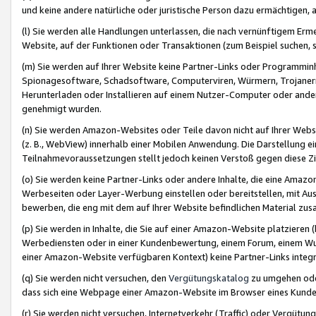
und keine andere natürliche oder juristische Person dazu ermächtigen, a
(l) Sie werden alle Handlungen unterlassen, die nach vernünftigem Erme
Website, auf der Funktionen oder Transaktionen (zum Beispiel suchen, s
(m) Sie werden auf Ihrer Website keine Partner-Links oder Programmin
Spionagesoftware, Schadsoftware, Computerviren, Würmern, Trojaner
Herunterladen oder Installieren auf einem Nutzer-Computer oder ande
genehmigt wurden.
(n) Sie werden Amazon-Websites oder Teile davon nicht auf Ihrer Websi
(z. B., WebView) innerhalb einer Mobilen Anwendung. Die Darstellung ein
Teilnahmevoraussetzungen stellt jedoch keinen Verstoß gegen diese Zif
(o) Sie werden keine Partner-Links oder andere Inhalte, die eine Am
Werbeseiten oder Layer-Werbung einstellen oder bereitstellen, mit Au
bewerben, die eng mit dem auf Ihrer Website befindlichen Material z
(p) Sie werden in Inhalte, die Sie auf einer Amazon-Website platzier
Werbediensten oder in einer Kundenbewertung, einem Forum, einem Wun
einer Amazon-Website verfügbaren Kontext) keine Partner-Links integr
(q) Sie werden nicht versuchen, den
Vergütungskatalog
zu umgehen oder
dass sich eine Webpage einer Amazon-Website im Browser eines Kunden 
(r) Sie werden nicht versuchen, Internetverkehr (Traffic) oder Vergü