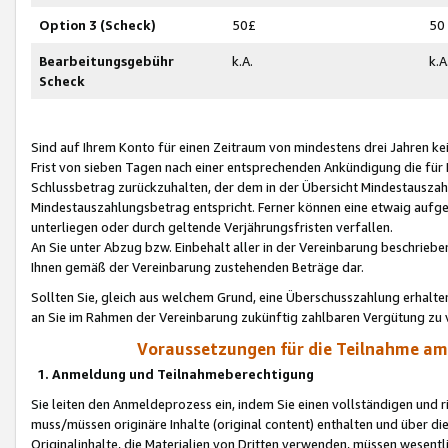
Option 3 (Scheck)
50£
50
Bearbeitungsgebühr
k.A.
k.A
Scheck
Sind auf Ihrem Konto für einen Zeitraum von mindestens drei Jahren kein
Frist von sieben Tagen nach einer entsprechenden Ankündigung die für
Schlussbetrag zurückzuhalten, der dem in der Übersicht Mindestausz
Mindestauszahlungsbetrag entspricht. Ferner können eine etwaig aufg
unterliegen oder durch geltende Verjährungsfristen verfallen.
An Sie unter Abzug bzw. Einbehalt aller in der Vereinbarung beschrieb
Ihnen gemäß der Vereinbarung zustehenden Beträge dar.
Sollten Sie, gleich aus welchem Grund, eine Überschusszahlung erhalte
an Sie im Rahmen der Vereinbarung zukünftig zahlbaren Vergütung zu 
Voraussetzungen für die Teilnahme a
1. Anmeldung und Teilnahmeberechtigung
Sie leiten den Anmeldeprozess ein, indem Sie einen vollständigen und 
muss/müssen originäre Inhalte (original content) enthalten und über d
Originalinhalte, die Materialien von Dritten verwenden, müssen wese