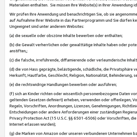
Materialien enthalten. Sie müssen Ihre Website(s) in Ihrer Anwendung ide
Wir prüfen Ihre Anwendung und benachrichtigen Sie, ob sie angenommen
auf Aufnahme Ihrer Website in das Partnerprogramm und Sie dürfen kei
Ungeeignet sind unter anderem Websites:
(a) die sexuelle oder obszöne Inhalte bewerben oder enthalten;
(b) die Gewalt verherrlichen oder gewalttätige Inhalte haben oder pot
anstiften,;
(c) die falsche, irreführende, diffamierende oder verleumderische Inha
(d) die von Hass geprägte, belästigende, schädliche, die Privatsphäre v
Herkunft, Hautfarbe, Geschlecht, Religion, Nationalität, Behinderung, 
(e) die rechtswidrige Handlungen bewerben oder ausführen;
(f) sich an Kinder richten oder wissentlich personenbezogene Daten vo
geltenden Gesetzen definiert) erheben, verwenden oder offenlegen, Vo
Regeln, Vorschriften, Anordnungen, Lizenzen, Genehmigungen, Richtlini
Entscheidungen oder andere Anforderungen einer zuständigen Regierung
Privacy Protection Act (15 U.S.C. §§ 6501-6506) oder Vorschriften, di
Internet erlassen wurden);
(g) die Marken von Amazon oder unseren verbundenen Unternehmen b