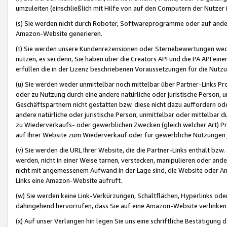
umzuleiten (einschließlich mit Hilfe von auf den Computern der Nutzer i
(s) Sie werden nicht durch Roboter, Softwareprogramme oder auf andere
Amazon-Website generieren.
(t) Sie werden unsere Kundenrezensionen oder Sternebewertungen wed
nutzen, es sei denn, Sie haben über die Creators API und die PA API e
erfüllen die in der Lizenz beschriebenen Voraussetzungen für die Nutzu
(u) Sie werden weder unmittelbar noch mittelbar über Partner-Links P
oder zu Nutzung durch eine andere natürliche oder juristische Person,
Geschäftspartnern nicht gestatten bzw. diese nicht dazu auffordern od
andere natürliche oder juristische Person, unmittelbar oder mittelbar
zu Wiederverkaufs- oder gewerblichen Zwecken (gleich welcher Art) 
auf Ihrer Website zum Wiederverkauf oder für gewerbliche Nutzungen 
(v) Sie werden die URL Ihrer Website, die die Partner-Links enthält b
werden, nicht in einer Weise tarnen, verstecken, manipulieren oder and
nicht mit angemessenem Aufwand in der Lage sind, die Website oder A
Links eine Amazon-Website aufruft.
(w) Sie werden keine Link-Verkürzungen, Schaltflächen, Hyperlinks ode
dahingehend hervorrufen, dass Sie auf eine Amazon-Website verlinken
(x) Auf unser Verlangen hin legen Sie uns eine schriftliche Bestätigung