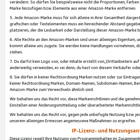
verändern. So dürfen Sie beispielsweise nicht die Proportionen, Farb
Marke hinzufügen bzw. Elemente aus einer Amazon-Marke entfernen.
5. Jede Amazon-Marke muss für sich alleine in ihrer Gesamtheit darge
grafischen oder Textelementen muss ein hinreichender Abstand gegebe
platzieren, der die Lesbarkeit oder Darstellung dieser Amazon-Marke b
6. Alle Rechte an den Amazon-Marken sind unser alleiniges Eigentum, 
kommt alleine uns zugute. Sie werden keine Handlungen vornehmen, 
stehen.
7. Du darfst kein Logo von, oder Inhalte erstellt von,
Drittanbietern au
anderweitig verwenden, es sei denn, du hast von diesem Verkäufer oder
8. Sie dürfen in keiner Rechtsordnung Marken nutzen oder zur Eintragu
keiner Rechtsordnung Marken, Domain-Namen, Subdomain-Namen, Benu
Amazon-Marke zum Verwechseln ähnlich sind.
Wir behalten uns das Recht vor, diese Markenrichtlinien und die gene
Einstellen einer Änderungsmitteilung oder überarbeiteter Markenricht
Wir behalten uns das Recht vor, gegen jede unbefugte Nutzung bzw. jede 
unserem alleinigen Ermessen angemessene Maßnahmen zu ergreifen.
IP-Lizenz- und Nutzungsan
Diese Lizenz regelt Ihre Nutzung von Programminhalten im Zusammen