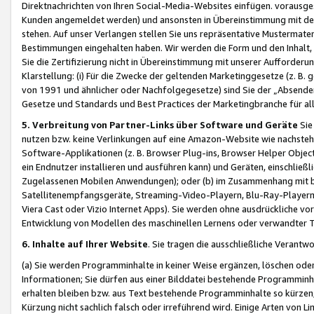
Direktnachrichten von Ihren Social-Media-Websites einfügen. vorausg
Kunden angemeldet werden) und ansonsten in Übereinstimmung mit der
stehen. Auf unser Verlangen stellen Sie uns repräsentative Mustermater
Bestimmungen eingehalten haben. Wir werden die Form und den Inhalt, di
Sie die Zertifizierung nicht in Übereinstimmung mit unserer Aufforderu
Klarstellung: (i) Für die Zwecke der geltenden Marketinggesetze (z. 
von 1991 und ähnlicher oder Nachfolgegesetze) sind Sie der „Absender“ j
Gesetze und Standards und Best Practices der Marketingbranche für 
5. Verbreitung von Partner-Links über Software und Geräte
Sie
nutzen bzw. keine Verlinkungen auf eine Amazon-Website wie nachsteh
Software-Applikationen (z. B. Browser Plug-ins, Browser Helper Objec
ein Endnutzer installieren und ausführen kann) und Geräten, einschlie
Zugelassenen Mobilen Anwendungen); oder (b) im Zusammenhang mit bzw.
Satellitenempfangsgeräte, Streaming-Video-Playern, Blu-Ray-Playern 
Viera Cast oder Vizio Internet Apps). Sie werden ohne ausdrückliche v
Entwicklung von Modellen des maschinellen Lernens oder verwandter 
6. Inhalte auf Ihrer Website
. Sie tragen die ausschließliche Verantwo
(a) Sie werden Programminhalte in keiner Weise ergänzen, löschen oder
Informationen; Sie dürfen aus einer Bilddatei bestehende Programminhal
erhalten bleiben bzw. aus Text bestehende Programminhalte so kürzen, 
Kürzung nicht sachlich falsch oder irreführend wird. Einige Arten von L