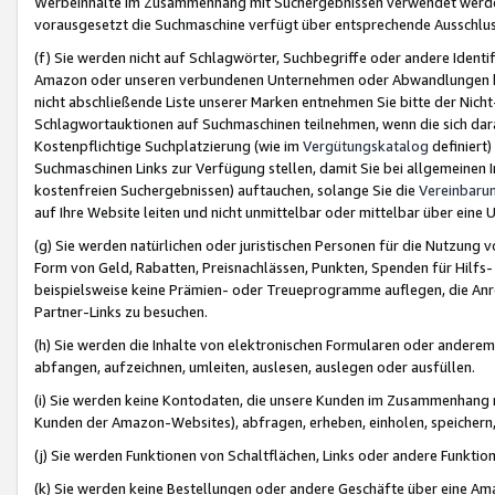
Werbeinhalte im Zusammenhang mit Suchergebnissen verwendet werden,
vorausgesetzt die Suchmaschine verfügt über entsprechende Ausschlu
(f) Sie werden nicht auf Schlagwörter, Suchbegriffe oder andere Ident
Amazon oder unseren verbundenen Unternehmen oder Abwandlungen bzw
nicht abschließende Liste unserer Marken entnehmen Sie bitte der Nich
Schlagwortauktionen auf Suchmaschinen teilnehmen, wenn die sich da
Kostenpflichtige Suchplatzierung (wie im
Vergütungskatalog
definiert
Suchmaschinen Links zur Verfügung stellen, damit Sie bei allgemeinen I
kostenfreien Suchergebnissen) auftauchen, solange Sie die
Vereinbaru
auf Ihre Website leiten und nicht unmittelbar oder mittelbar über eine
(g) Sie werden natürlichen oder juristischen Personen für die Nutzung 
Form von Geld, Rabatten, Preisnachlässen, Punkten, Spenden für Hilfs
beispielsweise keine Prämien- oder Treueprogramme auflegen, die Anrei
Partner-Links zu besuchen.
(h) Sie werden die Inhalte von elektronischen Formularen oder anderem M
abfangen, aufzeichnen, umleiten, auslesen, auslegen oder ausfüllen.
(i) Sie werden keine Kontodaten, die unsere Kunden im Zusammenhang 
Kunden der Amazon-Websites), abfragen, erheben, einholen, speichern,
(j) Sie werden Funktionen von Schaltflächen, Links oder andere Funkti
(k) Sie werden keine Bestellungen oder andere Geschäfte über eine Ama