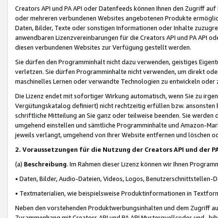
Creators API und PA API oder Datenfeeds können Ihnen den Zugriff auf D
oder mehreren verbundenen Websites angebotenen Produkte ermögliche
Daten, Bilder, Texte oder sonstigen Informationen oder Inhalte zuzugre
anwendbaren Lizenzvereinbarungen für die Creators API und PA API od
diesen verbundenen Websites zur Verfügung gestellt werden.
Sie dürfen den Programminhalt nicht dazu verwenden, geistiges Eigent
verletzen. Sie dürfen Programminhalte nicht verwenden, um direkt ode
maschinelles Lernen oder verwandte Technologien zu entwickeln oder zu
Die Lizenz endet mit sofortiger Wirkung automatisch, wenn Sie zu irg
Vergütungskatalog definiert) nicht rechtzeitig erfüllen bzw. ansonsten
schriftliche Mitteilung an Sie ganz oder teilweise beenden. Sie werden
umgehend einstellen und sämtliche Programminhalte und Amazon-Marke
jeweils verlangt, umgehend von Ihrer Website entfernen und löschen od
2. Voraussetzungen für die Nutzung der Creators API und der P
(a)
Beschreibung
. Im Rahmen dieser Lizenz können wir Ihnen Programmi
• Daten, Bilder, Audio-Dateien, Videos, Logos, Benutzerschnittstellen-
• Textmaterialien, wie beispielsweise Produktinformationen in Textfor
Neben den vorstehenden Produktwerbungsinhalten und dem Zugriff auf 
Zusammenhang mit Creators API und PA API Musterquellcodes und -bibli