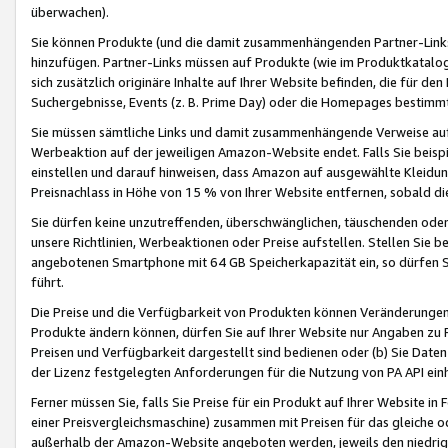
überwachen).
Sie können Produkte (und die damit zusammenhängenden Partner-Links)
hinzufügen. Partner-Links müssen auf Produkte (wie im Produktkatalog de
sich zusätzlich originäre Inhalte auf Ihrer Website befinden, die für 
Suchergebnisse, Events (z. B. Prime Day) oder die Homepages bestimmte
Sie müssen sämtliche Links und damit zusammenhängende Verweise auf z
Werbeaktion auf der jeweiligen Amazon-Website endet. Falls Sie beisp
einstellen und darauf hinweisen, dass Amazon auf ausgewählte Kleidun
Preisnachlass in Höhe von 15 % von Ihrer Website entfernen, sobald di
Sie dürfen keine unzutreffenden, überschwänglichen, täuschenden od
unsere Richtlinien, Werbeaktionen oder Preise aufstellen. Stellen Sie 
angebotenen Smartphone mit 64 GB Speicherkapazität ein, so dürfen S
führt.
Die Preise und die Verfügbarkeit von Produkten können Veränderungen 
Produkte ändern können, dürfen Sie auf Ihrer Website nur Angaben zu P
Preisen und Verfügbarkeit dargestellt sind bedienen oder (b) Sie Daten
der Lizenz festgelegten Anforderungen für die Nutzung von PA API einh
Ferner müssen Sie, falls Sie Preise für ein Produkt auf Ihrer Website in 
einer Preisvergleichsmaschine) zusammen mit Preisen für das gleiche o
außerhalb der Amazon-Website angeboten werden, jeweils den niedrigst