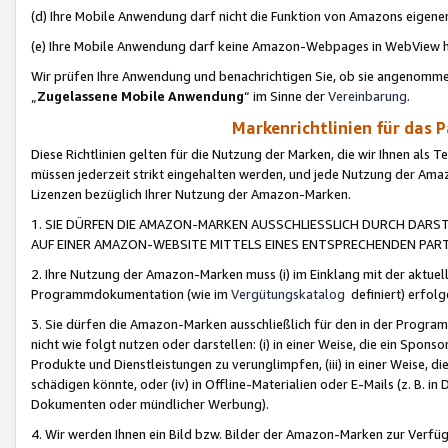
(d) Ihre Mobile Anwendung darf nicht die Funktion von Amazons eige
(e) Ihre Mobile Anwendung darf keine Amazon-Webpages in WebView 
Wir prüfen Ihre Anwendung und benachrichtigen Sie, ob sie angenomm
„
Zugelassene Mobile Anwendung
“ im Sinne der
Vereinbarung
.
Markenrichtlinien für das 
Diese Richtlinien gelten für die Nutzung der Marken, die wir Ihnen als 
müssen jederzeit strikt eingehalten werden, und jede Nutzung der Ama
Lizenzen bezüglich Ihrer Nutzung der Amazon-Marken.
1. SIE DÜRFEN DIE AMAZON-MARKEN AUSSCHLIESSLICH DURCH DARS
AUF EINER AMAZON-WEBSITE MITTELS EINES ENTSPRECHENDEN PART
2. Ihre Nutzung der Amazon-Marken muss (i) im Einklang mit der aktuells
Programmdokumentation (wie im
Vergütungskatalog
definiert) erfolg
3. Sie dürfen die Amazon-Marken ausschließlich für den in der Progr
nicht wie folgt nutzen oder darstellen: (i) in einer Weise, die ein Spo
Produkte und Dienstleistungen zu verunglimpfen, (iii) in einer Weise
schädigen könnte, oder (iv) in Offline-Materialien oder E-Mails (z. B.
Dokumenten oder mündlicher Werbung).
4. Wir werden Ihnen ein Bild bzw. Bilder der Amazon-Marken zur Verfüg