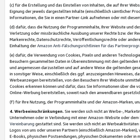
(c) für die Erstellung und das Einstellen von Inhalten, die auf Ihrer We
Eignung der jeweils dargestellten Inhalte (einschließlich sämtlicher 
Informationen, die Sie in einen Partner-Link aufnehmen oder mit diese
(d) dafür, dass die Nutzung der Programminhalte, Ihrer Website und des 
Verletzung oder missbräuchliche Ausübung unserer Rechte bzw. der Recht
Markenrechte, Datenschutzrechte, Veröffentlichungsrechte oder anderer
Einhaltung der
Amazon Anti-Fälschungsrichtlinien für das Partnerpro
(e) dafür, die Verwendung von Cookies, Pixeln und anderen Technologien
Besuchern gesammelten Daten in Übereinstimmung mit den geltenden Ge
und angemessen darzustellen und auf andere Weise die geltenden geset
in sonstiger Weise, einschließlich des ggf. anzuzeigenden Hinweises, d
Werbeanzeigen bereitstellen, von den Besuchern Ihrer Website unmitte
Cookies erkennen können und dafür, dass Sie Informationen über die v
Online-Werbung bereitstellen, soweit nach den anwendbaren gesetzlic
(f) für Ihre Nutzung, der Programminhalte und der Amazon-Marken, u
4. Werbeeinschränkungen.
Sie werden sich nicht an Werbe-, Market
Unternehmen oder in Verbindung mit einer Amazon-Website oder dem Pa
Vereinbarung
gestattet sind. Sie werden sich nicht an Werbeaktivitäten
Logos von uns oder unseren Partnern (einschließlich Amazon-Marken), 
E-Books, physischen Postsendungen, physischen Dokumenten oder in 