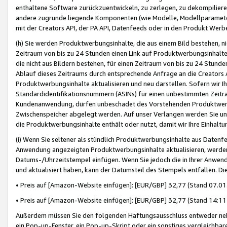
enthaltene Software zurückzuentwickeln, zu zerlegen, zu dekompilier
andere zugrunde liegende Komponenten (wie Modelle, Modellparameter
mit der Creators API, der PA API, Datenfeeds oder in den Produkt Werb
(h) Sie werden Produktwerbungsinhalte, die aus einem Bild bestehen, ni
Zeitraum von bis zu 24 Stunden einen Link auf Produktwerbungsinhalte
die nicht aus Bildern bestehen, für einen Zeitraum von bis zu 24 Stund
Ablauf dieses Zeitraums durch entsprechende Anfrage an die Creators 
Produktwerbungsinhalte aktualisieren und neu darstellen. Sofern wir Ih
Standardidentifikationsnummern (ASINs) für einen unbestimmten Zeitra
Kundenanwendung, dürfen unbeschadet des Vorstehenden Produktwerbu
Zwischenspeicher abgelegt werden. Auf unser Verlangen werden Sie un
die Produktwerbungsinhalte enthält oder nutzt, damit wir Ihre Einhalt
(i) Wenn Sie seltener als stündlich Produktwerbungsinhalte aus Datenfe
Anwendung angezeigten Produktwerbungsinhalte aktualisieren, werden 
Datums-/Uhrzeitstempel einfügen. Wenn Sie jedoch die in Ihrer Anwe
und aktualisiert haben, kann der Datumsteil des Stempels entfallen. Dies
• Preis auf [Amazon-Website einfügen]: [EUR/GBP] 32,77 (Stand 07.01.
• Preis auf [Amazon-Website einfügen]: [EUR/GBP] 32,77 (Stand 14:11 
Außerdem müssen Sie den folgenden Haftungsausschluss entweder neb
ein Pop-up-Fenster, ein Pop-up-Skript oder ein sonstiges vergleichba