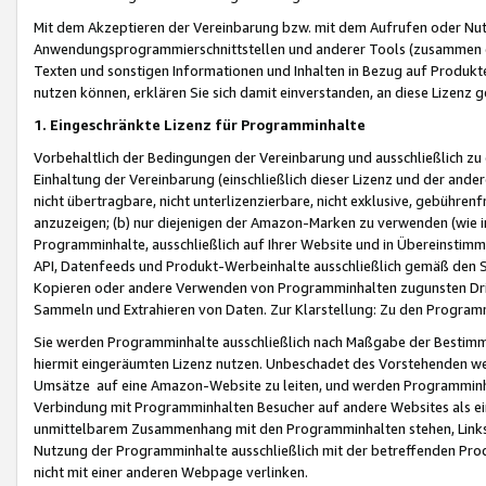
Mit dem Akzeptieren der Vereinbarung bzw. mit dem Aufrufen oder Nutz
Anwendungsprogrammierschnittstellen und anderer Tools (zusammen die
Texten und sonstigen Informationen und Inhalten in Bezug auf Produkte
nutzen können, erklären Sie sich damit einverstanden, an diese Lizenz 
1. Eingeschränkte Lizenz für Programminhalte
Vorbehaltlich der Bedingungen der Vereinbarung und ausschließlich z
Einhaltung der Vereinbarung (einschließlich dieser Lizenz und der ande
nicht übertragbare, nicht unterlizenzierbare, nicht exklusive, gebühren
anzuzeigen; (b) nur diejenigen der Amazon-Marken zu verwenden (wie in 
Programminhalte, ausschließlich auf Ihrer Website und in Übereinstimmu
API, Datenfeeds und Produkt-Werbeinhalte ausschließlich gemäß den Spe
Kopieren oder andere Verwenden von Programminhalten zugunsten Dri
Sammeln und Extrahieren von Daten. Zur Klarstellung: Zu den Program
Sie werden Programminhalte ausschließlich nach Maßgabe der Besti
hiermit eingeräumten Lizenz nutzen. Unbeschadet des Vorstehenden we
Umsätze auf eine Amazon-Website zu leiten, und werden Programminhal
Verbindung mit Programminhalten Besucher auf andere Websites als ein
unmittelbarem Zusammenhang mit den Programminhalten stehen, Links z
Nutzung der Programminhalte ausschließlich mit der betreffenden Pr
nicht mit einer anderen Webpage verlinken.