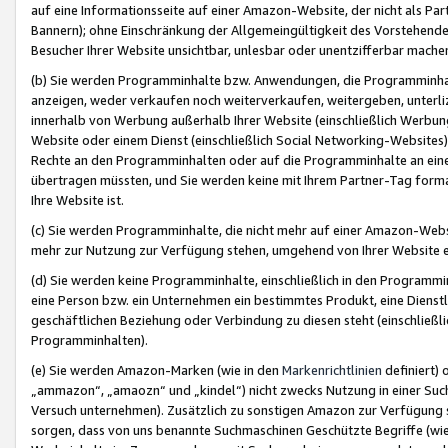
auf eine Informationsseite auf einer Amazon-Website, der nicht als Part
Bannern); ohne Einschränkung der Allgemeingültigkeit des Vorstehende
Besucher Ihrer Website unsichtbar, unlesbar oder unentzifferbar mache
(b) Sie werden Programminhalte bzw. Anwendungen, die Programminhalt
anzeigen, weder verkaufen noch weiterverkaufen, weitergeben, unterli
innerhalb von Werbung außerhalb Ihrer Website (einschließlich Werbun
Website oder einem Dienst (einschließlich Social Networking-Website
Rechte an den Programminhalten oder auf die Programminhalte an eine a
übertragen müssten, und Sie werden keine mit Ihrem Partner-Tag formati
Ihre Website ist.
(c) Sie werden Programminhalte, die nicht mehr auf einer Amazon-Websit
mehr zur Nutzung zur Verfügung stehen, umgehend von Ihrer Website e
(d) Sie werden keine Programminhalte, einschließlich in den Programmin
eine Person bzw. ein Unternehmen ein bestimmtes Produkt, eine Dienstle
geschäftlichen Beziehung oder Verbindung zu diesen steht (einschließli
Programminhalten).
(e) Sie werden Amazon-Marken (wie in den
Markenrichtlinien
definiert) 
„ammazon“, „amaozn“ und „kindel“) nicht zwecks Nutzung in einer Suc
Versuch unternehmen). Zusätzlich zu sonstigen Amazon zur Verfügung 
sorgen, dass von uns benannte Suchmaschinen Geschützte Begriffe (wie 