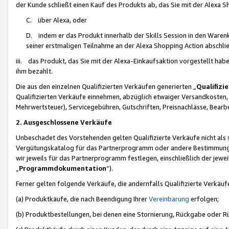
der Kunde schließt einen Kauf des Produkts ab, das Sie mit der Alexa 
C. über Alexa, oder
D. indem er das Produkt innerhalb der Skills Session in den Waren
seiner erstmaligen Teilnahme an der Alexa Shopping Action abschlie
iii. das Produkt, das Sie mit der Alexa-Einkaufsaktion vorgestellt ha
ihm bezahlt.
Die aus den einzelnen Qualifizierten Verkäufen generierten „
Qualifizi
Qualifizierten Verkäufe einnehmen, abzüglich etwaiger Versandkosten
Mehrwertsteuer), Servicegebühren, Gutschriften, Preisnachlässe, Bear
2. Ausgeschlossene Verkäufe
Unbeschadet des Vorstehenden gelten Qualifizierte Verkäufe nicht als
Vergütungskatalog für das Partnerprogramm oder andere Bestimmungen,
wir jeweils für das Partnerprogramm festlegen, einschließlich der jewe
„
Programmdokumentation
“).
Ferner gelten folgende Verkäufe, die andernfalls Qualifizierte Verkä
(a) Produktkäufe, die nach Beendigung Ihrer
Vereinbarung
erfolgen;
(b) Produktbestellungen, bei denen eine Stornierung, Rückgabe oder R