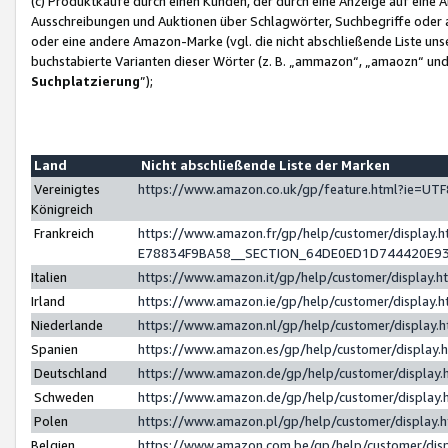
(c) Produktkäufe durch einen Kunden, der durch eine Anzeige auf eine 
Ausschreibungen und Auktionen über Schlagwörter, Suchbegriffe oder 
oder eine andere Amazon-Marke (vgl. die nicht abschließende Liste un
buchstabierte Varianten dieser Wörter (z. B. „ammazon“, „amaozn“ und „
Suchplatzierung
”);
Land
Nicht abschließende Liste der Marken
Vereinigtes
https://www.amazon.co.uk/gp/feature.html?ie=U
Königreich
Frankreich
https://www.amazon.fr/gp/help/customer/displa
E78834F9BA58__SECTION_64DE0ED1D744420E9
Italien
https://www.amazon.it/gp/help/customer/display
Irland
https://www.amazon.ie/gp/help/customer/displa
Niederlande
https://www.amazon.nl/gp/help/customer/display
Spanien
https://www.amazon.es/gp/help/customer/display
Deutschland
https://www.amazon.de/gp/help/customer/displa
Schweden
https://www.amazon.de/gp/help/customer/displa
Polen
https://www.amazon.pl/gp/help/customer/display
Belgien
https://www.amazon.com.be/gp/help/customer/d