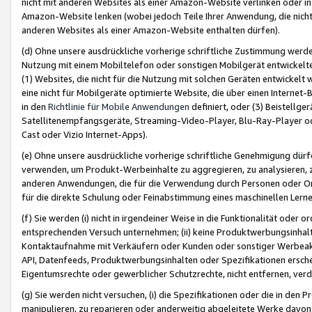
nicht mit anderen Websites als einer Amazon-Website verlinken oder i
Amazon-Website lenken (wobei jedoch Teile Ihrer Anwendung, die nich
anderen Websites als einer Amazon-Website enthalten dürfen).
(d) Ohne unsere ausdrückliche vorherige schriftliche Zustimmung werd
Nutzung mit einem Mobiltelefon oder sonstigen Mobilgerät entwickelt
(1) Websites, die nicht für die Nutzung mit solchen Geräten entwickelt
eine nicht für Mobilgeräte optimierte Website, die über einen Interne
in den
Richtlinie für Mobile Anwendungen
definiert, oder (3) Beistellge
Satellitenempfangsgeräte, Streaming-Video-Player, Blu-Ray-Player ode
Cast oder Vizio Internet-Apps).
(e) Ohne unsere ausdrückliche vorherige schriftliche Genehmigung dürfe
verwenden, um Produkt-Werbeinhalte zu aggregieren, zu analysieren, 
anderen Anwendungen, die für die Verwendung durch Personen oder Or
für die direkte Schulung oder Feinabstimmung eines maschinellen Lern
(f) Sie werden (i) nicht in irgendeiner Weise in die Funktionalität ode
entsprechenden Versuch unternehmen; (ii) keine Produktwerbungsinha
Kontaktaufnahme mit Verkäufern oder Kunden oder sonstiger Werbeaktiv
API, Datenfeeds, Produktwerbungsinhalten oder Spezifikationen erschei
Eigentumsrechte oder gewerblicher Schutzrechte, nicht entfernen, verd
(g) Sie werden nicht versuchen, (i) die Spezifikationen oder die in de
manipulieren, zu reparieren oder anderweitig abgeleitete Werke davon z