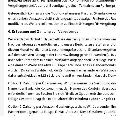
(beispielsweise durch Manipulation oder Kombination von Attributions-
Vergütungen und/oder der Beendigung deiner Teilnahme am Partnerp
Gelegentlich können wir die Möglichkeit unserer Partner, Standardv
einschränken. Amazon behält sich (ungeachtet etwaiger Fristen) das Re
modifizieren. Weitere Informationen zu Einschränkungen für Vergütung
6. Erfassung und Zahlung von Vergütungen
Wir werden wirtschaftlich vertretbare Anstrengungen unternehmen, um 
Nachverfolgung zu ermöglichen und unsere Berichte zu erstellen und di
diesem Monat verdient hast, zusammengefasst sind. Standardvergütung
auf den nächsten Betrag in der Landeswährung gerundet werden (z. B. C
über oder unter dem in deiner Preiskarte angegebenen Satz liegt. Wir
eine Amazon-Webseite etwa 60 Tage nach Ende jedes Kalendermonats, i
wurden. Du kannst wählen, ob du Zahlungen in einer anderen Währung
dafür entscheidest, erklärst du dich damit einverstanden, dass die K
Option 1: Zahlung per Überweisung.
Wir überweisen Ihre Vergütung dir
Namen der Bank, die Kontonummer, den Namen des Kontoinhabers bzw. a
erforderlich) nennen. Sollten Sie sich für diese Option entscheiden, be
fällige Gesamtbetrag den in der
Übersicht Mindestauszahlungsbet
Option 2: Zahlung per Amazon-Geschenkgutschein.
Wir übersenden Ihne
Partnerkonto genannte Haupt-E-Mail-Adresse. Diese Geschenkgutschei