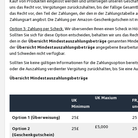
Kauf von Produkten eingelöst werden und unterliegen unseren Geschäf
uns das Recht vor, Vergütungen zurückzuhalten, bis der fällige Gesamt
das Recht vor, den Teil der Zahlungen, der den in der Zahlungstabelle 
Zahlungsart angibst. Die Zahlung per Amazon-Geschenkgutschein ist in
Option 3: Zahlung per Scheck.
Wir übersenden Ihnen einen Scheck in Höh
Sollten Sie sich für diese Option entscheiden, behalten wir uns das Rec
den in der
Übersicht Mindestauszahlungsbeträge
genannten Mindest
der
Übersicht Mindestauszahlungsbeträge
angegebene Bearbeitung
und Schweden nicht verfügbar.
Sollten Sie keine gültigen Informationen für die Zahlungsoption bereit
oder die Auszahlung verdienter Vergütung zurückhalten, bis Sie eine A
Übersicht Mindestauszahlungsbeträge
UK Maxium
UK
FR,
Minimum
un
Option 1 (Überweisung)
25£
25
£5,000
Option 2
25£
25
(Geschenkgutschein)