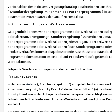
Vorbehaltlich der in diesem Vergütungskatalog beschriebenen Einschr
(„
Standardvergütung im Rahmen des Partnerprogramms
“) besc
bestimmten Prozentsatzes der Qualifizierten Erlöse.
4. Sondervergütung oder Werbeaktionen
Gelegentlich können wir Sonderprogramme oder Werbeaktionen auflegen,
oder alternative Vergütung („
Sondervergütung
”) zu verdienen. Amazo
Sonderprogramme oder Werbeaktionen jederzeit ganz oder teilweise einz
Sonderprogramme oder Werbeaktionen (auch Sonderprogramme oder We
Produktverkäufen kommt) disqualifizierende Ausschlusstatbestände, di
Programmdokumentation im Hinblick auf Produktverkäufe geltende E
Werbeaktionen.
Folgende Sondervergütungen sind derzeit verfügbar:
hier
.
(a) Bounty Events
In den in der
Anlage
(„
Sondervergütung
“) aufgeführten Ländern sind
Zusammenhang mit „
Bounty Events
“ die in dieser Ziffer 4 (a) besch
Bounty Event wie in der Anlage beschrieben anspruchsberechtigt sein mu
teilnehmende Startseite einer Amazon-Website aufruft und (2) der Kun
ausführt.
Amazon zahlt keine Sondervergütung, wenn das zugrundeliegende Boun