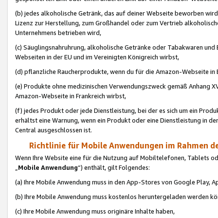
(b) jedes alkoholische Getränk, das auf deiner Webseite beworben wird
Lizenz zur Herstellung, zum Großhandel oder zum Vertrieb alkoholisch
Unternehmens betrieben wird,
(c) Säuglingsnahruhrung, alkoholische Getränke oder Tabakwaren und E
Webseiten in der EU und im Vereinigten Königreich wirbst,
(d) pflanzliche Raucherprodukte, wenn du für die Amazon-Webseite in B
(e) Produkte ohne medizinischen Verwendungszweck gemäß Anhang XVI 
Amazon-Webseite in Frankreich wirbst,
(f) jedes Produkt oder jede Dienstleistung, bei der es sich um ein Prod
erhältst eine Warnung, wenn ein Produkt oder eine Dienstleistung in de
Central ausgeschlossen ist.
Richtlinie für Mobile Anwendungen im Rahmen de
Wenn Ihre Website eine für die Nutzung auf Mobiltelefonen, Tablets 
„
Mobile Anwendung
“) enthält, gilt Folgendes:
(a) Ihre Mobile Anwendung muss in den App-Stores von Google Play, A
(b) Ihre Mobile Anwendung muss kostenlos heruntergeladen werden könn
(c) Ihre Mobile Anwendung muss originäre Inhalte haben,