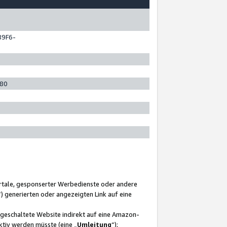
89F6-
280
ortale, gesponserter Werbedienste oder andere
“) generierten oder angezeigten Link auf eine
ngeschaltete Website indirekt auf eine Amazon-
ktiv werden müsste (eine „
Umleitung
“);