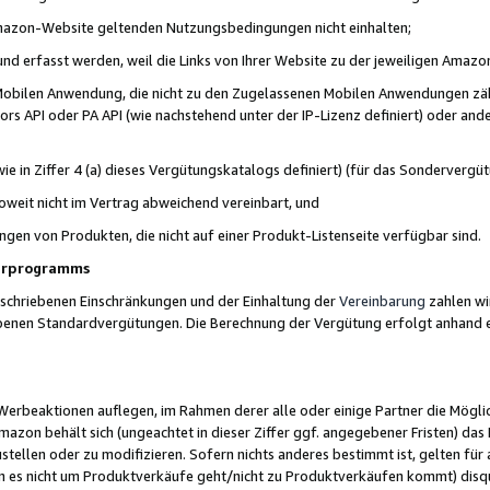
 Amazon-Website geltenden Nutzungsbedingungen nicht einhalten;
t und erfasst werden, weil die Links von Ihrer Website zu der jeweiligen Am
 Mobilen Anwendung, die nicht zu den Zugelassenen Mobilen Anwendungen zählt
s API oder PA API (wie nachstehend unter der IP-Lizenz definiert) oder ander
ie in Ziffer 4 (a) dieses Vergütungskatalogs definiert) (für das Sonderverg
weit nicht im Vertrag abweichend vereinbart, und
ngen von Produkten, die nicht auf einer Produkt-Listenseite verfügbar sind.
nerprogramms
eschriebenen Einschränkungen und der Einhaltung der
Vereinbarung
zahlen wir
ebenen Standardvergütungen. Die Berechnung der Vergütung erfolgt anhand e
beaktionen auflegen, im Rahmen derer alle oder einige Partner die Möglichk
Amazon behält sich (ungeachtet in dieser Ziffer ggf. angegebener Fristen) d
ustellen oder zu modifizieren. Sofern nichts anderes bestimmt ist, gelten 
s nicht um Produktverkäufe geht/nicht zu Produktverkäufen kommt) disqua