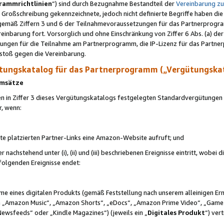
rammrichtlinien
“) sind durch Bezugnahme Bestandteil der
Vereinbarung z
Großschreibung gekennzeichnete, jedoch nicht definierte Begriffe haben die
 gemäß Ziffern 3 und 6 der Teilnahmevoraussetzungen für das Partnerprogram
nbarung fort. Vorsorglich und ohne Einschränkung von Ziffer 6 Abs. (a) der
ungen für die Teilnahme am Partnerprogramm, die IP-Lizenz für das Partner
rstoß gegen die Vereinbarung.
ungskatalog für das Partnerprogramm („Vergütungska
 Umsätze
n in Ziffer 3 dieses Vergütungskatalogs festgelegten Standardvergütungen v
r, wenn:
ite platzierten Partner-Links eine Amazon-Website aufruft; und
r nachstehend unter (i), (ii) und (iii) beschriebenen Ereignisse eintritt, wobe
 folgenden Ereignisse endet:
hme eines digitalen Produkts (gemäß Feststellung nach unserem alleinigen 
 „Amazon Music“, „Amazon Shorts“, „eDocs“, „Amazon Prime Video“, „Game
Newsfeeds“ oder „Kindle Magazines“) (jeweils ein „
Digitales Produkt
“) ver