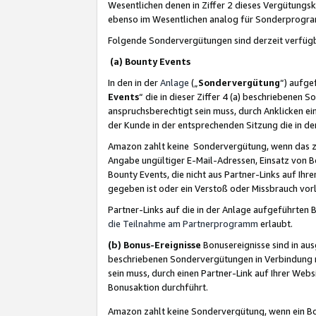
Wesentlichen denen in Ziffer 2 dieses Vergütung
ebenso im Wesentlichen analog für Sonderprogr
Folgende Sondervergütungen sind derzeit verfüg
(a) Bounty Events
In den in der
Anlage
(„
Sondervergütung
“) aufge
Events
“ die in dieser Ziffer 4 (a) beschriebenen 
anspruchsberechtigt sein muss, durch Anklicken ei
der Kunde in der entsprechenden Sitzung die in d
Amazon zahlt keine Sondervergütung, wenn das z
Angabe ungültiger E-Mail-Adressen, Einsatz von B
Bounty Events, die nicht aus Partner-Links auf Ihre
gegeben ist oder ein Verstoß oder Missbrauch vorl
Partner-Links auf die in der Anlage aufgeführte
die Teilnahme am Partnerprogramm
erlaubt.
(b) Bonus-Ereignisse
Bonusereignisse sind in au
beschriebenen Sondervergütungen in Verbindung m
sein muss, durch einen Partner-Link auf Ihrer We
Bonusaktion durchführt.
Amazon zahlt keine Sondervergütung, wenn ein Bon