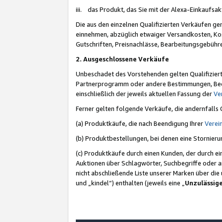
iii. das Produkt, das Sie mit der Alexa-Einkaufsa
Die aus den einzelnen Qualifizierten Verkäufen gen
einnehmen, abzüglich etwaiger Versandkosten, Ko
Gutschriften, Preisnachlässe, Bearbeitungsgebühr
2. Ausgeschlossene Verkäufe
Unbeschadet des Vorstehenden gelten Qualifiziert
Partnerprogramm oder andere Bestimmungen, Beding
einschließlich der jeweils aktuellen Fassung der
Ve
Ferner gelten folgende Verkäufe, die andernfalls
(a) Produktkäufe, die nach Beendigung Ihrer
Verei
(b) Produktbestellungen, bei denen eine Stornier
(c) Produktkäufe durch einen Kunden, der durch e
Auktionen über Schlagwörter, Suchbegriffe oder a
nicht abschließende Liste unserer Marken über di
und „kindel“) enthalten (jeweils eine „
Unzulässig