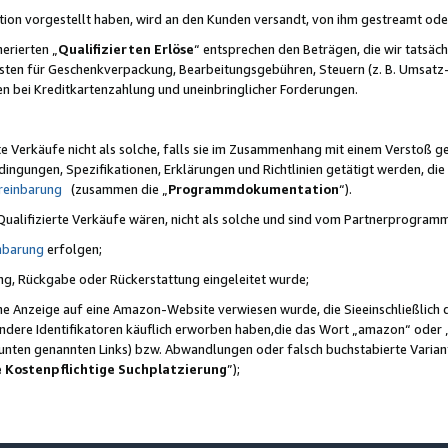
ktion vorgestellt haben, wird an den Kunden versandt, von ihm gestreamt od
erierten „
Qualifizierten Erlöse
“ entsprechen den Beträgen, die wir tatsäch
sten für Geschenkverpackung, Bearbeitungsgebühren, Steuern (z. B. Umsatz-
en bei Kreditkartenzahlung und uneinbringlicher Forderungen.
e Verkäufe nicht als solche, falls sie im Zusammenhang mit einem Verstoß 
ungen, Spezifikationen, Erklärungen und Richtlinien getätigt werden, die 
reinbarung
(zusammen die „
Programmdokumentation
“).
 Qualifizierte Verkäufe wären, nicht als solche und sind vom Partnerprogra
nbarung
erfolgen;
ung, Rückgabe oder Rückerstattung eingeleitet wurde;
ine Anzeige auf eine Amazon-Website verwiesen wurde, die Sieeinschließlich
ndere Identifikatoren käuflich erworben haben,die das Wort „amazon“ oder 
e unten genannten Links) bzw. Abwandlungen oder falsch buchstabierte Varia
e Kostenpflichtige Suchplatzierung
”);