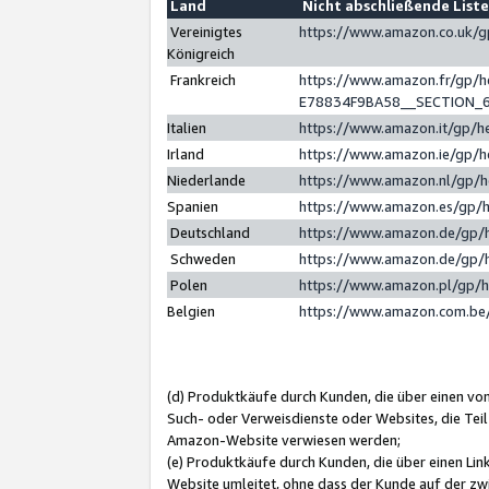
Land
Nicht abschließende List
Vereinigtes
https://www.amazon.co.uk/
Königreich
Frankreich
https://www.amazon.fr/gp/
E78834F9BA58__SECTION_
Italien
https://www.amazon.it/gp/h
Irland
https://www.amazon.ie/gp/
Niederlande
https://www.amazon.nl/gp/
Spanien
https://www.amazon.es/gp/
Deutschland
https://www.amazon.de/gp/
Schweden
https://www.amazon.de/gp/
Polen
https://www.amazon.pl/gp/
Belgien
https://www.amazon.com.be
(d) Produktkäufe durch Kunden, die über einen vo
Such- oder Verweisdienste oder Websites, die Teil
Amazon-Website verwiesen werden;
(e) Produktkäufe durch Kunden, die über einen Li
Website umleitet, ohne dass der Kunde auf der zw