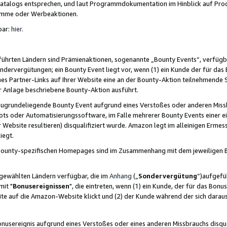
skatalogs entsprechen, und laut Programmdokumentation im Hinblick auf Pr
amme oder Werbeaktionen.
bar:
hier
.
führten Ländern sind Prämienaktionen, sogenannte „Bounty Events“, verfügb
Sondervergütungen; ein Bounty Event liegt vor, wenn (1) ein Kunde der für da
nes Partner-Links auf Ihrer Website eine an der Bounty-Aktion teilnehmende 
er Anlage beschriebene Bounty-Aktion ausführt.
ugrundeliegende Bounty Event aufgrund eines Verstoßes oder anderen Miss
ots oder Automatisierungssoftware, im Falle mehrerer Bounty Events einer e
r Website resultieren) disqualifiziert wurde. Amazon legt im alleinigen Ermess
iegt.
n Bounty-spezifischen Homepages sind im Zusammenhang mit dem jeweiligen
sgewählten Ländern verfügbar, die im
Anhang
(„
Sondervergütung
“)aufgefüh
it "
Bonusereignissen
", die eintreten, wenn (1) ein Kunde, der für das Bon
bsite auf die Amazon-Website klickt und (2) der Kunde während der sich dar
usereignis aufgrund eines Verstoßes oder eines anderen Missbrauchs disqua