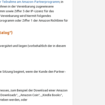
ur Teilnahme am Amazon-Partnerprogramm
; in
 ihnen in der Vereinbarung zugewiesene
m sowie Ziffer 3 der IP-Lizenz für das
 Vereinbarung wird hiermit Folgendes
programm oder Ziffer 1 der Amazon Richtlinie für
talog“)
ergütet und liegen (vorbehaltlich der in diesem
i die Sitzung beginnt, wenn der Kunde den Partner-
Ermessen, zum Beispiel der Download einer Amazon
 Downloads“, „Amazon Coin“, „Kindle Books“,
trieben werden, oder