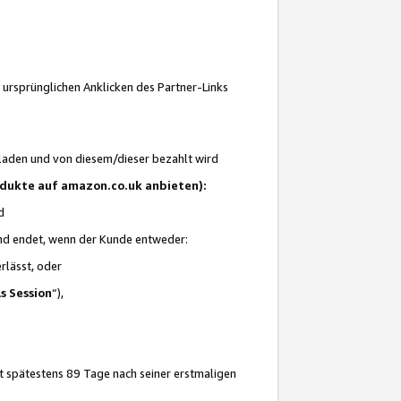
 ursprünglichen Anklicken des Partner-Links
laden und von diesem/dieser bezahlt wird
rodukte auf amazon.co.uk anbieten):
d
 und endet, wenn der Kunde entweder:
erlässt, oder
ls Session
“),
t spätestens 89 Tage nach seiner erstmaligen