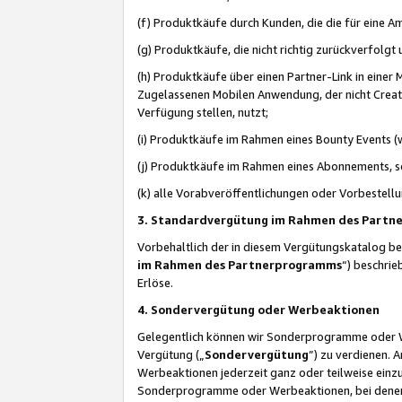
(f) Produktkäufe durch Kunden, die die für eine
(g) Produktkäufe, die nicht richtig zurückverfolg
(h) Produktkäufe über einen Partner-Link in einer
Zugelassenen Mobilen Anwendung, der nicht Creator
Verfügung stellen, nutzt;
(i) Produktkäufe im Rahmen eines Bounty Events (w
(j) Produktkäufe im Rahmen eines Abonnements, so
(k) alle Vorabveröffentlichungen oder Vorbestellu
3. Standardvergütung im Rahmen des Part
Vorbehaltlich der in diesem Vergütungskatalog b
im Rahmen des Partnerprogramms
“) beschri
Erlöse.
4. Sondervergütung oder Werbeaktionen
Gelegentlich können wir Sonderprogramme oder Wer
Vergütung („
Sondervergütung
”) zu verdienen. 
Werbeaktionen jederzeit ganz oder teilweise einz
Sonderprogramme oder Werbeaktionen, bei denen e