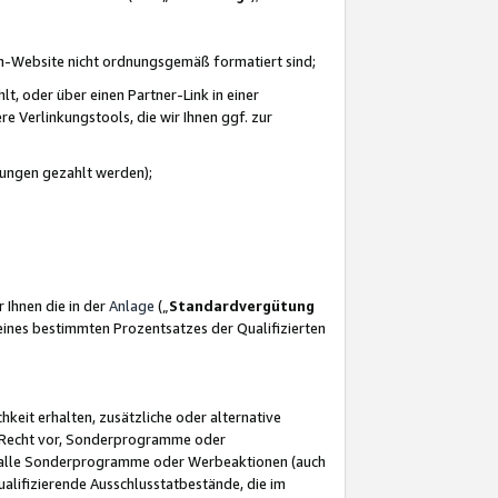
azon-Website nicht ordnungsgemäß formatiert sind;
, oder über einen Partner-Link in einer
e Verlinkungstools, die wir Ihnen ggf. zur
ütungen gezahlt werden);
 Ihnen die in der
Anlage
(„
Standardvergütung
ines bestimmten Prozentsatzes der Qualifizierten
eit erhalten, zusätzliche oder alternative
as Recht vor, Sonderprogramme oder
für alle Sonderprogramme oder Werbeaktionen (auch
lifizierende Ausschlusstatbestände, die im