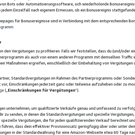
 von Bots oder Automatisierungssoftware, sich wiederholende Bonusereignisse
n jedem Einzelfall nach eigenem Ermessen, ob ein Bonusereignis stattgefund
epages für Bonusereignisse sind in Verbindung mit dem entsprechenden Bonu
rogramm
.
n
den Vergütungen zu profitieren. Falls wir feststellen, dass du (und/oder ein
erprogramm als auch von einem anderen Programm mit demselben Traffic ei
n wir Maßnahmen ergreifen, einschließlich der Einbehaltung von Vergütunge
r Partner, Standardvergütungen im Rahmen des Partnerprogramms oder Sonde
ht vor, Einschränkungen jederzeit ganz oder teilweise aufzuheben oder zu mod
ge
(„
Einschränkungen für Vergütungen
“).
ngen unternehmen, um qualifizierte Verkäufe genau und umfassend zu verfol
dir zu senden, in denen die Standardvergütungen und spezielle Vergütungen, 
pezielle Vergütungen, die für jeden qualifizierenden Verkauf berechnet un
 führen, dass dein effektiver Provisionssatz geringfügig über oder unter dem
ungen in der Standardwährung für eine Amazon-Webseite etwa 60 Tage nach