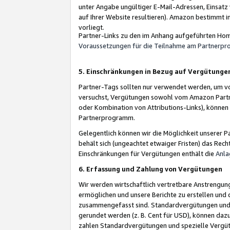
unter Angabe ungültiger E-Mail-Adressen, Einsatz
auf Ihrer Website resultieren). Amazon bestimmt i
vorliegt.
Partner-Links zu den im Anhang aufgeführten Hom
Voraussetzungen für die Teilnahme am Partnerp
5. Einschränkungen in Bezug auf Vergütunge
Partner-Tags sollten nur verwendet werden, um von 
versuchst, Vergütungen sowohl vom Amazon Partn
oder Kombination von Attributions-Links), könne
Partnerprogramm.
Gelegentlich können wir die Möglichkeit unsere
behält sich (ungeachtet etwaiger Fristen) das Rec
Einschränkungen für Vergütungen enthält die
Anla
6. Erfassung und Zahlung von Vergütungen
Wir werden wirtschaftlich vertretbare Anstrengu
ermöglichen und unsere Berichte zu erstellen und 
zusammengefasst sind. Standardvergütungen und s
gerundet werden (z. B. Cent für USD), können dazu
zahlen Standardvergütungen und spezielle Vergüt