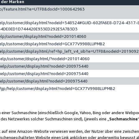
e der Marken
gp/feature.html?ie=UTF8&docId=1000642963
help/customer/display.html?nodeId=548524#GUID-602FA6E8-D724-4317-
64DE0ED1D744420E933ED292E5A7B3D3
elp/customer/display.html?nodeId=201014060
help/customer/display.html?nodeId=GCX77V9988LUPMB2
help/customer/display.html/ref=hp_left_v4_sib?ie=UTF8&nodeId=201909
help/customer/display.html/?nodeId=201014060
help/customer/display.html?nodeId=200975440
help/customer/display.html?nodeId=200975440
help/customer/display.html?nodeId=200975440
/gp/help/customer/display.html?nodeId=GCX77V9988LUPMB2
n einer Suchmaschine (einschließlich Google, Yahoo, Bing oder andere Webp
 des Netzwerkes solcher Suchmaschinen sind), (jeweils eine „
Suchmaschine
nk auf eine Amazon-Website verwiesen werden, der Nutzer über eine zwische
ischengeschalteten Website einen Link anklicken oder anderweitig bewusst a