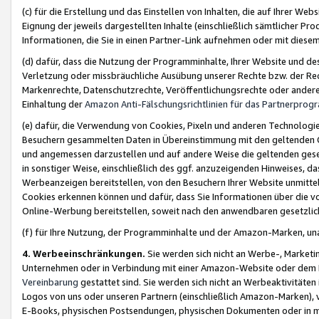
(c) für die Erstellung und das Einstellen von Inhalten, die auf Ihrer We
Eignung der jeweils dargestellten Inhalte (einschließlich sämtlicher 
Informationen, die Sie in einen Partner-Link aufnehmen oder mit diese
(d) dafür, dass die Nutzung der Programminhalte, Ihrer Website und des 
Verletzung oder missbräuchliche Ausübung unserer Rechte bzw. der Recht
Markenrechte, Datenschutzrechte, Veröffentlichungsrechte oder anderer
Einhaltung der
Amazon Anti-Fälschungsrichtlinien für das Partnerpro
(e) dafür, die Verwendung von Cookies, Pixeln und anderen Technologien
Besuchern gesammelten Daten in Übereinstimmung mit den geltenden Ge
und angemessen darzustellen und auf andere Weise die geltenden geset
in sonstiger Weise, einschließlich des ggf. anzuzeigenden Hinweises, d
Werbeanzeigen bereitstellen, von den Besuchern Ihrer Website unmitte
Cookies erkennen können und dafür, dass Sie Informationen über die v
Online-Werbung bereitstellen, soweit nach den anwendbaren gesetzlic
(f) für Ihre Nutzung, der Programminhalte und der Amazon-Marken, u
4. Werbeeinschränkungen.
Sie werden sich nicht an Werbe-, Market
Unternehmen oder in Verbindung mit einer Amazon-Website oder dem Pa
Vereinbarung
gestattet sind. Sie werden sich nicht an Werbeaktivitäten
Logos von uns oder unseren Partnern (einschließlich Amazon-Marken), 
E-Books, physischen Postsendungen, physischen Dokumenten oder in 