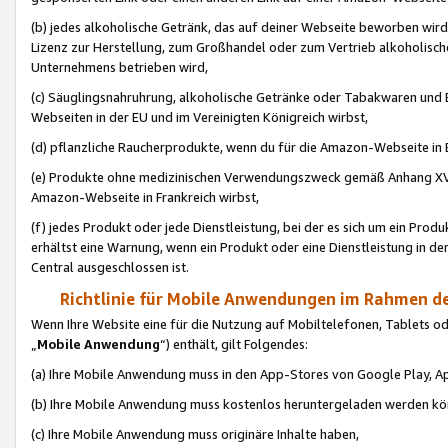
(b) jedes alkoholische Getränk, das auf deiner Webseite beworben wird
Lizenz zur Herstellung, zum Großhandel oder zum Vertrieb alkoholisch
Unternehmens betrieben wird,
(c) Säuglingsnahruhrung, alkoholische Getränke oder Tabakwaren und E
Webseiten in der EU und im Vereinigten Königreich wirbst,
(d) pflanzliche Raucherprodukte, wenn du für die Amazon-Webseite in B
(e) Produkte ohne medizinischen Verwendungszweck gemäß Anhang XVI 
Amazon-Webseite in Frankreich wirbst,
(f) jedes Produkt oder jede Dienstleistung, bei der es sich um ein Prod
erhältst eine Warnung, wenn ein Produkt oder eine Dienstleistung in de
Central ausgeschlossen ist.
Richtlinie für Mobile Anwendungen im Rahmen de
Wenn Ihre Website eine für die Nutzung auf Mobiltelefonen, Tablets 
„
Mobile Anwendung
“) enthält, gilt Folgendes:
(a) Ihre Mobile Anwendung muss in den App-Stores von Google Play, A
(b) Ihre Mobile Anwendung muss kostenlos heruntergeladen werden könn
(c) Ihre Mobile Anwendung muss originäre Inhalte haben,