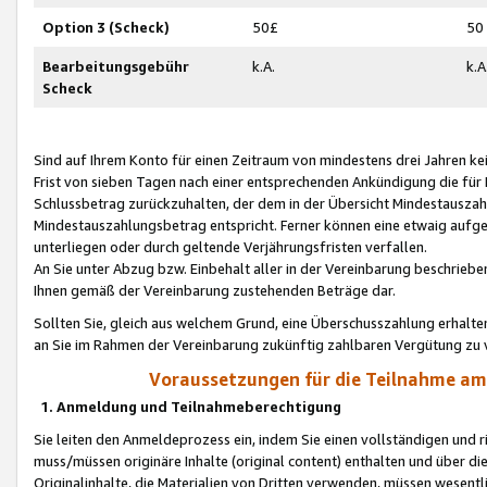
Option 3 (Scheck)
50£
50
Bearbeitungsgebühr
k.A.
k.A
Scheck
Sind auf Ihrem Konto für einen Zeitraum von mindestens drei Jahren kein
Frist von sieben Tagen nach einer entsprechenden Ankündigung die für
Schlussbetrag zurückzuhalten, der dem in der Übersicht Mindestausz
Mindestauszahlungsbetrag entspricht. Ferner können eine etwaig aufg
unterliegen oder durch geltende Verjährungsfristen verfallen.
An Sie unter Abzug bzw. Einbehalt aller in der Vereinbarung beschrieb
Ihnen gemäß der Vereinbarung zustehenden Beträge dar.
Sollten Sie, gleich aus welchem Grund, eine Überschusszahlung erhalte
an Sie im Rahmen der Vereinbarung zukünftig zahlbaren Vergütung zu 
Voraussetzungen für die Teilnahme a
1. Anmeldung und Teilnahmeberechtigung
Sie leiten den Anmeldeprozess ein, indem Sie einen vollständigen und 
muss/müssen originäre Inhalte (original content) enthalten und über d
Originalinhalte, die Materialien von Dritten verwenden, müssen wese