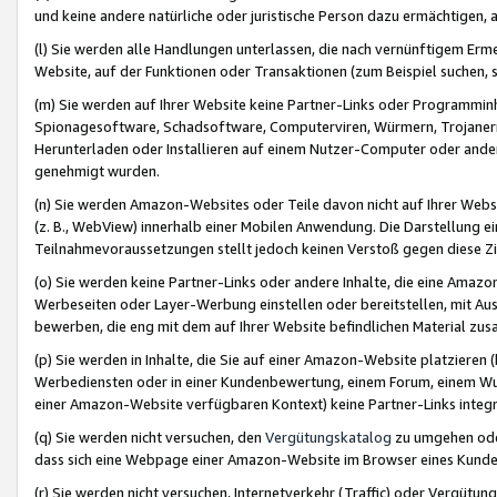
und keine andere natürliche oder juristische Person dazu ermächtigen, a
(l) Sie werden alle Handlungen unterlassen, die nach vernünftigem Erme
Website, auf der Funktionen oder Transaktionen (zum Beispiel suchen, s
(m) Sie werden auf Ihrer Website keine Partner-Links oder Programmin
Spionagesoftware, Schadsoftware, Computerviren, Würmern, Trojaner
Herunterladen oder Installieren auf einem Nutzer-Computer oder ande
genehmigt wurden.
(n) Sie werden Amazon-Websites oder Teile davon nicht auf Ihrer Websi
(z. B., WebView) innerhalb einer Mobilen Anwendung. Die Darstellung ein
Teilnahmevoraussetzungen stellt jedoch keinen Verstoß gegen diese Zif
(o) Sie werden keine Partner-Links oder andere Inhalte, die eine Am
Werbeseiten oder Layer-Werbung einstellen oder bereitstellen, mit Au
bewerben, die eng mit dem auf Ihrer Website befindlichen Material z
(p) Sie werden in Inhalte, die Sie auf einer Amazon-Website platzier
Werbediensten oder in einer Kundenbewertung, einem Forum, einem Wun
einer Amazon-Website verfügbaren Kontext) keine Partner-Links integr
(q) Sie werden nicht versuchen, den
Vergütungskatalog
zu umgehen oder
dass sich eine Webpage einer Amazon-Website im Browser eines Kunden 
(r) Sie werden nicht versuchen, Internetverkehr (Traffic) oder Vergü