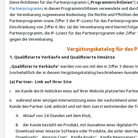
Diese Richtlinien für das Partnerprogramm („
Programmrichtlinien
“)
Partnerprogramm
; in diesen Programmrichtlinien verwendete und durch
der Vereinbarung zugewiesene Bedeutung. Die Rechte und Pflichten de
Partnerprogramm sowie Ziffer 3 der IP-Lizenz für das Partnerprogram
Einschränkung von Ziffer 6 Abs. (a) der Vereinbarung wird hiermit Fol
Partnerprogramm, die IP-Lizenz für das Partnerprogramm oder Ziffer 1
gegen die Vereinbarung.
Vergütungskatalog für das 
1. Qualifizierte Verkäufe und Qualifizierte Umsätze
„
Qualifizierte Verkäufe
“ werden von uns mit den in Ziffer 3 diese
(vorbehaltlich der in diesem Vergütungskatalog beschriebenen Ausnah
(a) Partner- Link auf Ihrer Site
:
i. ein Kunde durch Anklicken eines auf Ihrer Website platzierten Part
ii. während einer einzigen Internetsitzung eines der nachstehend unter (i)
Kunde den Partner-Link anklickt und mit dem zuerst eintretenden der f
A. Ablauf von 24 Stunden seit dem Klick,
B. der Kunde bestellt ein Produkt, mit Ausnahme eines digitalen P
Download einer Amazon Software oder Produkte, die unter dem N
Downloads“, „Amazon Coin“, „Kindle Books“, „Kindle Newspapers“, „