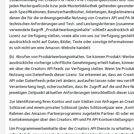
jeden Musterquellcode bzw. jede Musterbibliothek geltenden gesonder
auch Spezifikationen, Benutzerhandbücher, Anleitungen, Begleitmaterial
denen die für die ordnungsgemäße Nutzung von Creators API und PA A
technischen Anforderungen und Test- und Leistungskriterien (zusammen
verwendete Begriff „Produktwerbungsinhalte“ schließt ausdrücklich al
Lizenz zur Verfügung stellen, sowie alle von uns zur Verfügung gestel
ausdrücklich nicht auf Daten, Bilder, Texte oder sonstige Informatione
es sich nicht um eine Amazon-Website handelt.
(b) Abrufen von Produktwerbungsinhalten. Sie können Produkt-Werbein
ausdrückliche vorherige schriftliche Genehmigung erteilt haben, könn
wir über die Creators API Feeds zur Verfügung stellen. Wenn Sie Produk
Nutzung von Datenfeeds dieser Lizenz. Sie erkennen an, dass wir Creat
API oder Datenfeeds jederzeit ändern, auslaufen lassen oder neu veröffe
Verantwortung liegt, sicherzustellen, dass Ihr Zugriff auf die und Ihr
jeweiligen Zeitpunkt aktuellen Anforderungen (einschließlich dieser Liz
Zur Identifizierung Ihres Kontos und zum Stellen von Anfragen an Crea
Schlüssel und einem privaten Schlüssel (jedes Schlüsselpaar eine „Kon
Rahmen des Amazon-Partnerprogramms zugeteilte Partner-ID oder ein
Kontokennungen über den Creators API und PA API Kontoerstellungspro
Um Programmwerbeinhalte über die Creators API Dienste zu erhalten, m