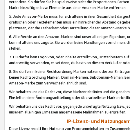
verändern. So dürfen Sie beispielsweise nicht die Proportionen, Farb
Marke hinzufügen bzw. Elemente aus einer Amazon-Marke entfernen.
5. Jede Amazon-Marke muss für sich alleine in ihrer Gesamtheit darge
grafischen oder Textelementen muss ein hinreichender Abstand gegebe
platzieren, der die Lesbarkeit oder Darstellung dieser Amazon-Marke b
6. Alle Rechte an den Amazon-Marken sind unser alleiniges Eigentum, 
kommt alleine uns zugute. Sie werden keine Handlungen vornehmen, 
stehen.
7. Du darfst kein Logo von, oder Inhalte erstellt von,
Drittanbietern au
anderweitig verwenden, es sei denn, du hast von diesem Verkäufer oder
8. Sie dürfen in keiner Rechtsordnung Marken nutzen oder zur Eintragu
keiner Rechtsordnung Marken, Domain-Namen, Subdomain-Namen, Benu
Amazon-Marke zum Verwechseln ähnlich sind.
Wir behalten uns das Recht vor, diese Markenrichtlinien und die gene
Einstellen einer Änderungsmitteilung oder überarbeiteter Markenricht
Wir behalten uns das Recht vor, gegen jede unbefugte Nutzung bzw. jede 
unserem alleinigen Ermessen angemessene Maßnahmen zu ergreifen.
IP-Lizenz- und Nutzungsan
Diese Lizenz regelt Ihre Nutzung von Programminhalten im Zusammen