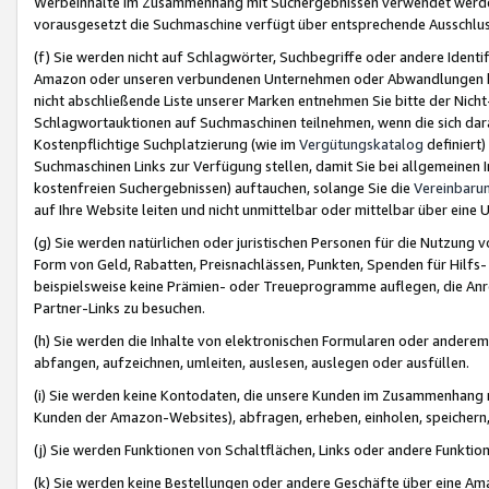
Werbeinhalte im Zusammenhang mit Suchergebnissen verwendet werden,
vorausgesetzt die Suchmaschine verfügt über entsprechende Ausschlu
(f) Sie werden nicht auf Schlagwörter, Suchbegriffe oder andere Ident
Amazon oder unseren verbundenen Unternehmen oder Abwandlungen bzw
nicht abschließende Liste unserer Marken entnehmen Sie bitte der Nich
Schlagwortauktionen auf Suchmaschinen teilnehmen, wenn die sich da
Kostenpflichtige Suchplatzierung (wie im
Vergütungskatalog
definiert
Suchmaschinen Links zur Verfügung stellen, damit Sie bei allgemeinen I
kostenfreien Suchergebnissen) auftauchen, solange Sie die
Vereinbaru
auf Ihre Website leiten und nicht unmittelbar oder mittelbar über eine
(g) Sie werden natürlichen oder juristischen Personen für die Nutzung 
Form von Geld, Rabatten, Preisnachlässen, Punkten, Spenden für Hilfs
beispielsweise keine Prämien- oder Treueprogramme auflegen, die Anrei
Partner-Links zu besuchen.
(h) Sie werden die Inhalte von elektronischen Formularen oder anderem M
abfangen, aufzeichnen, umleiten, auslesen, auslegen oder ausfüllen.
(i) Sie werden keine Kontodaten, die unsere Kunden im Zusammenhang 
Kunden der Amazon-Websites), abfragen, erheben, einholen, speichern,
(j) Sie werden Funktionen von Schaltflächen, Links oder andere Funkti
(k) Sie werden keine Bestellungen oder andere Geschäfte über eine Ama