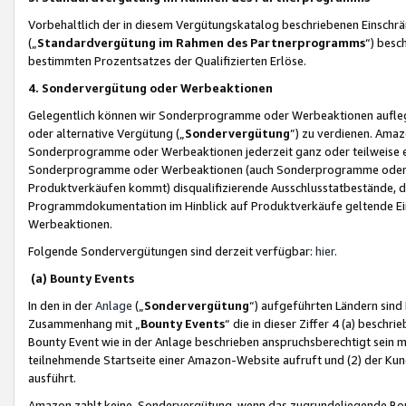
Vorbehaltlich der in diesem Vergütungskatalog beschriebenen Einschr
(„
Standardvergütung im Rahmen des Partnerprogramms
“) besc
bestimmten Prozentsatzes der Qualifizierten Erlöse.
4. Sondervergütung oder Werbeaktionen
Gelegentlich können wir Sonderprogramme oder Werbeaktionen auflegen,
oder alternative Vergütung („
Sondervergütung
”) zu verdienen. Amazo
Sonderprogramme oder Werbeaktionen jederzeit ganz oder teilweise einz
Sonderprogramme oder Werbeaktionen (auch Sonderprogramme oder We
Produktverkäufen kommt) disqualifizierende Ausschlusstatbestände, di
Programmdokumentation im Hinblick auf Produktverkäufe geltende E
Werbeaktionen.
Folgende Sondervergütungen sind derzeit verfügbar:
hier
.
(a) Bounty Events
In den in der
Anlage
(„
Sondervergütung
“) aufgeführten Ländern sind
Zusammenhang mit „
Bounty Events
“ die in dieser Ziffer 4 (a) besch
Bounty Event wie in der Anlage beschrieben anspruchsberechtigt sein mu
teilnehmende Startseite einer Amazon-Website aufruft und (2) der Kun
ausführt.
Amazon zahlt keine Sondervergütung, wenn das zugrundeliegende Boun