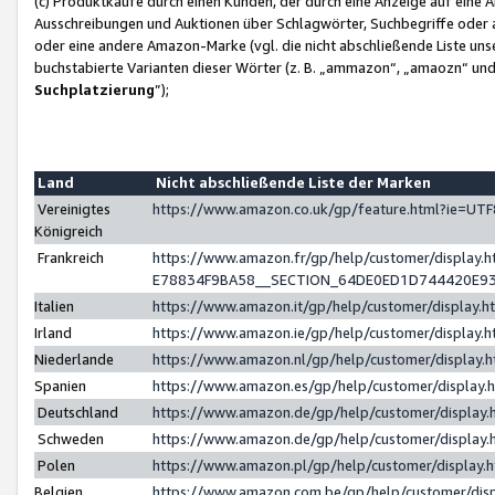
(c) Produktkäufe durch einen Kunden, der durch eine Anzeige auf eine 
Ausschreibungen und Auktionen über Schlagwörter, Suchbegriffe oder 
oder eine andere Amazon-Marke (vgl. die nicht abschließende Liste un
buchstabierte Varianten dieser Wörter (z. B. „ammazon“, „amaozn“ und „
Suchplatzierung
”);
Land
Nicht abschließende Liste der Marken
Vereinigtes
https://www.amazon.co.uk/gp/feature.html?ie=U
Königreich
Frankreich
https://www.amazon.fr/gp/help/customer/displa
E78834F9BA58__SECTION_64DE0ED1D744420E9
Italien
https://www.amazon.it/gp/help/customer/display
Irland
https://www.amazon.ie/gp/help/customer/displa
Niederlande
https://www.amazon.nl/gp/help/customer/display
Spanien
https://www.amazon.es/gp/help/customer/display
Deutschland
https://www.amazon.de/gp/help/customer/displa
Schweden
https://www.amazon.de/gp/help/customer/displa
Polen
https://www.amazon.pl/gp/help/customer/display
Belgien
https://www.amazon.com.be/gp/help/customer/d