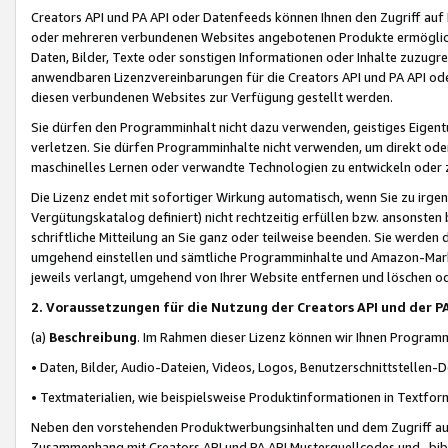
Creators API und PA API oder Datenfeeds können Ihnen den Zugriff auf D
oder mehreren verbundenen Websites angebotenen Produkte ermögliche
Daten, Bilder, Texte oder sonstigen Informationen oder Inhalte zuzugre
anwendbaren Lizenzvereinbarungen für die Creators API und PA API od
diesen verbundenen Websites zur Verfügung gestellt werden.
Sie dürfen den Programminhalt nicht dazu verwenden, geistiges Eigent
verletzen. Sie dürfen Programminhalte nicht verwenden, um direkt ode
maschinelles Lernen oder verwandte Technologien zu entwickeln oder zu
Die Lizenz endet mit sofortiger Wirkung automatisch, wenn Sie zu irg
Vergütungskatalog definiert) nicht rechtzeitig erfüllen bzw. ansonsten
schriftliche Mitteilung an Sie ganz oder teilweise beenden. Sie werden
umgehend einstellen und sämtliche Programminhalte und Amazon-Marke
jeweils verlangt, umgehend von Ihrer Website entfernen und löschen od
2. Voraussetzungen für die Nutzung der Creators API und der P
(a)
Beschreibung
. Im Rahmen dieser Lizenz können wir Ihnen Programmi
• Daten, Bilder, Audio-Dateien, Videos, Logos, Benutzerschnittstellen-
• Textmaterialien, wie beispielsweise Produktinformationen in Textfor
Neben den vorstehenden Produktwerbungsinhalten und dem Zugriff auf 
Zusammenhang mit Creators API und PA API Musterquellcodes und -bibli