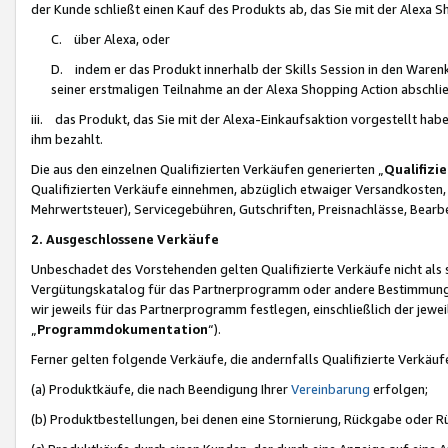
der Kunde schließt einen Kauf des Produkts ab, das Sie mit der Alexa 
C. über Alexa, oder
D. indem er das Produkt innerhalb der Skills Session in den Waren
seiner erstmaligen Teilnahme an der Alexa Shopping Action abschlie
iii. das Produkt, das Sie mit der Alexa-Einkaufsaktion vorgestellt ha
ihm bezahlt.
Die aus den einzelnen Qualifizierten Verkäufen generierten „
Qualifizi
Qualifizierten Verkäufe einnehmen, abzüglich etwaiger Versandkosten
Mehrwertsteuer), Servicegebühren, Gutschriften, Preisnachlässe, Bear
2. Ausgeschlossene Verkäufe
Unbeschadet des Vorstehenden gelten Qualifizierte Verkäufe nicht als
Vergütungskatalog für das Partnerprogramm oder andere Bestimmungen,
wir jeweils für das Partnerprogramm festlegen, einschließlich der jewe
„
Programmdokumentation
“).
Ferner gelten folgende Verkäufe, die andernfalls Qualifizierte Verkä
(a) Produktkäufe, die nach Beendigung Ihrer
Vereinbarung
erfolgen;
(b) Produktbestellungen, bei denen eine Stornierung, Rückgabe oder R