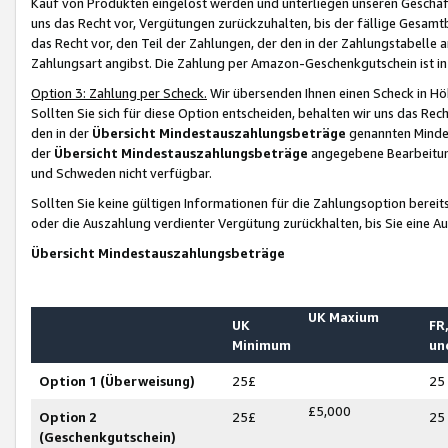
Kauf von Produkten eingelöst werden und unterliegen unseren Geschäf
uns das Recht vor, Vergütungen zurückzuhalten, bis der fällige Gesamt
das Recht vor, den Teil der Zahlungen, der den in der Zahlungstabelle 
Zahlungsart angibst. Die Zahlung per Amazon-Geschenkgutschein ist in
Option 3: Zahlung per Scheck.
Wir übersenden Ihnen einen Scheck in Höh
Sollten Sie sich für diese Option entscheiden, behalten wir uns das Rec
den in der
Übersicht Mindestauszahlungsbeträge
genannten Mindest
der
Übersicht Mindestauszahlungsbeträge
angegebene Bearbeitung
und Schweden nicht verfügbar.
Sollten Sie keine gültigen Informationen für die Zahlungsoption bereit
oder die Auszahlung verdienter Vergütung zurückhalten, bis Sie eine A
Übersicht Mindestauszahlungsbeträge
UK Maxium
UK
FR,
Minimum
un
Option 1 (Überweisung)
25£
25
£5,000
Option 2
25£
25
(Geschenkgutschein)