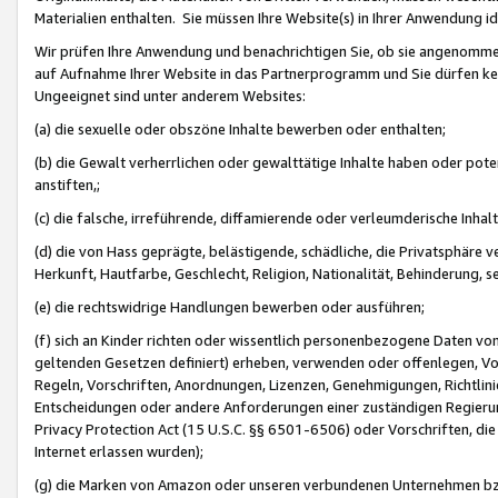
Materialien enthalten. Sie müssen Ihre Website(s) in Ihrer Anwendung ide
Wir prüfen Ihre Anwendung und benachrichtigen Sie, ob sie angenommen
auf Aufnahme Ihrer Website in das Partnerprogramm und Sie dürfen kei
Ungeeignet sind unter anderem Websites:
(a) die sexuelle oder obszöne Inhalte bewerben oder enthalten;
(b) die Gewalt verherrlichen oder gewalttätige Inhalte haben oder pot
anstiften,;
(c) die falsche, irreführende, diffamierende oder verleumderische Inha
(d) die von Hass geprägte, belästigende, schädliche, die Privatsphäre v
Herkunft, Hautfarbe, Geschlecht, Religion, Nationalität, Behinderung, 
(e) die rechtswidrige Handlungen bewerben oder ausführen;
(f) sich an Kinder richten oder wissentlich personenbezogene Daten vo
geltenden Gesetzen definiert) erheben, verwenden oder offenlegen, Vo
Regeln, Vorschriften, Anordnungen, Lizenzen, Genehmigungen, Richtlini
Entscheidungen oder andere Anforderungen einer zuständigen Regierung
Privacy Protection Act (15 U.S.C. §§ 6501-6506) oder Vorschriften, di
Internet erlassen wurden);
(g) die Marken von Amazon oder unseren verbundenen Unternehmen b