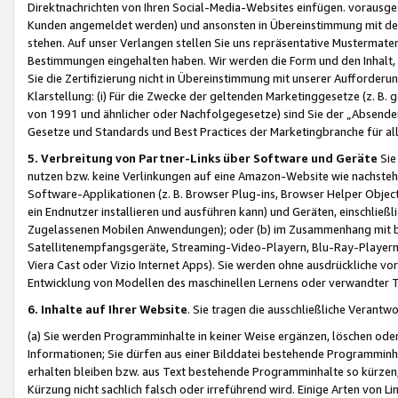
Direktnachrichten von Ihren Social-Media-Websites einfügen. vorausg
Kunden angemeldet werden) und ansonsten in Übereinstimmung mit der
stehen. Auf unser Verlangen stellen Sie uns repräsentative Mustermater
Bestimmungen eingehalten haben. Wir werden die Form und den Inhalt, di
Sie die Zertifizierung nicht in Übereinstimmung mit unserer Aufforderu
Klarstellung: (i) Für die Zwecke der geltenden Marketinggesetze (z. 
von 1991 und ähnlicher oder Nachfolgegesetze) sind Sie der „Absender“ j
Gesetze und Standards und Best Practices der Marketingbranche für 
5. Verbreitung von Partner-Links über Software und Geräte
Sie
nutzen bzw. keine Verlinkungen auf eine Amazon-Website wie nachsteh
Software-Applikationen (z. B. Browser Plug-ins, Browser Helper Objec
ein Endnutzer installieren und ausführen kann) und Geräten, einschlie
Zugelassenen Mobilen Anwendungen); oder (b) im Zusammenhang mit bzw.
Satellitenempfangsgeräte, Streaming-Video-Playern, Blu-Ray-Playern 
Viera Cast oder Vizio Internet Apps). Sie werden ohne ausdrückliche v
Entwicklung von Modellen des maschinellen Lernens oder verwandter 
6. Inhalte auf Ihrer Website
. Sie tragen die ausschließliche Verantwo
(a) Sie werden Programminhalte in keiner Weise ergänzen, löschen oder
Informationen; Sie dürfen aus einer Bilddatei bestehende Programminhal
erhalten bleiben bzw. aus Text bestehende Programminhalte so kürzen, 
Kürzung nicht sachlich falsch oder irreführend wird. Einige Arten von L