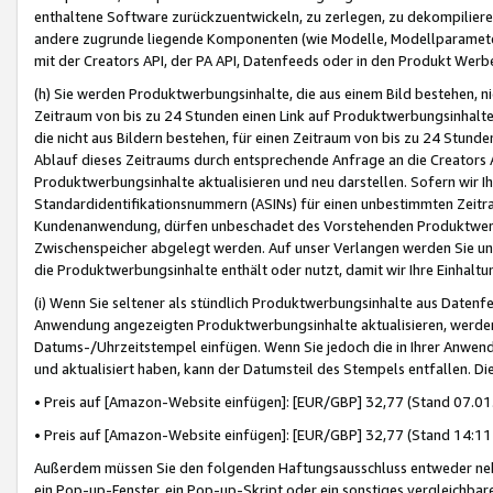
enthaltene Software zurückzuentwickeln, zu zerlegen, zu dekompilier
andere zugrunde liegende Komponenten (wie Modelle, Modellparameter
mit der Creators API, der PA API, Datenfeeds oder in den Produkt Werb
(h) Sie werden Produktwerbungsinhalte, die aus einem Bild bestehen, ni
Zeitraum von bis zu 24 Stunden einen Link auf Produktwerbungsinhalte
die nicht aus Bildern bestehen, für einen Zeitraum von bis zu 24 Stund
Ablauf dieses Zeitraums durch entsprechende Anfrage an die Creators 
Produktwerbungsinhalte aktualisieren und neu darstellen. Sofern wir Ih
Standardidentifikationsnummern (ASINs) für einen unbestimmten Zeitra
Kundenanwendung, dürfen unbeschadet des Vorstehenden Produktwerbu
Zwischenspeicher abgelegt werden. Auf unser Verlangen werden Sie un
die Produktwerbungsinhalte enthält oder nutzt, damit wir Ihre Einhalt
(i) Wenn Sie seltener als stündlich Produktwerbungsinhalte aus Datenfe
Anwendung angezeigten Produktwerbungsinhalte aktualisieren, werden 
Datums-/Uhrzeitstempel einfügen. Wenn Sie jedoch die in Ihrer Anwe
und aktualisiert haben, kann der Datumsteil des Stempels entfallen. Dies
• Preis auf [Amazon-Website einfügen]: [EUR/GBP] 32,77 (Stand 07.01.
• Preis auf [Amazon-Website einfügen]: [EUR/GBP] 32,77 (Stand 14:11 
Außerdem müssen Sie den folgenden Haftungsausschluss entweder neb
ein Pop-up-Fenster, ein Pop-up-Skript oder ein sonstiges vergleichba