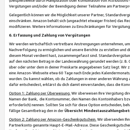
(beispielsweise durch Manipulation oder Kombination von Attributions-
Vergütungen und/oder der Beendigung deiner Teilnahme am Partnerp
Gelegentlich können wir die Möglichkeit unserer Partner, Standardv
einschränken. Amazon behält sich (ungeachtet etwaiger Fristen) das Re
modifizieren. Weitere Informationen zu Einschränkungen für Vergütung
6. Erfassung und Zahlung von Vergütungen
Wir werden wirtschaftlich vertretbare Anstrengungen unternehmen, um 
Nachverfolgung zu ermöglichen und unsere Berichte zu erstellen und di
diesem Monat verdient hast, zusammengefasst sind. Standardvergütung
auf den nächsten Betrag in der Landeswährung gerundet werden (z. B. C
über oder unter dem in deiner Preiskarte angegebenen Satz liegt. Wir
eine Amazon-Webseite etwa 60 Tage nach Ende jedes Kalendermonats, i
wurden. Du kannst wählen, ob du Zahlungen in einer anderen Währung
dafür entscheidest, erklärst du dich damit einverstanden, dass die K
Option 1: Zahlung per Überweisung.
Wir überweisen Ihre Vergütung dir
Namen der Bank, die Kontonummer, den Namen des Kontoinhabers bzw. a
erforderlich) nennen. Sollten Sie sich für diese Option entscheiden, be
fällige Gesamtbetrag den in der
Übersicht Mindestauszahlungsbet
Option 2: Zahlung per Amazon-Geschenkgutschein.
Wir übersenden Ihne
Partnerkonto genannte Haupt-E-Mail-Adresse. Diese Geschenkgutschei