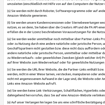
umzuleiten (einschließlich mit Hilfe von auf den Computern der Nutzer i
(s) Sie werden nicht durch Roboter, Softwareprogramme oder auf andere
Amazon-Website generieren.
(t) Sie werden unsere Kundenrezensionen oder Sternebewertungen wed
nutzen, es sei denn, Sie haben über die Creators API und die PA API e
erfüllen die in der Lizenz beschriebenen Voraussetzungen für die Nutzu
(u) Sie werden weder unmittelbar noch mittelbar über Partner-Links P
oder zu Nutzung durch eine andere natürliche oder juristische Person,
Geschäftspartnern nicht gestatten bzw. diese nicht dazu auffordern od
andere natürliche oder juristische Person, unmittelbar oder mittelbar
zu Wiederverkaufs- oder gewerblichen Zwecken (gleich welcher Art) 
auf Ihrer Website zum Wiederverkauf oder für gewerbliche Nutzungen 
(v) Sie werden die URL Ihrer Website, die die Partner-Links enthält b
werden, nicht in einer Weise tarnen, verstecken, manipulieren oder and
nicht mit angemessenem Aufwand in der Lage sind, die Website oder A
Links eine Amazon-Website aufruft.
(w) Sie werden keine Link-Verkürzungen, Schaltflächen, Hyperlinks ode
dahingehend hervorrufen, dass Sie auf eine Amazon-Website verlinken
(x) Auf unser Verlangen hin legen Sie uns eine schriftliche Bestätigung