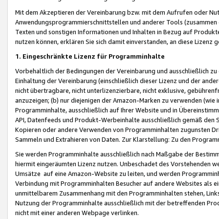
Mit dem Akzeptieren der Vereinbarung bzw. mit dem Aufrufen oder Nutz
Anwendungsprogrammierschnittstellen und anderer Tools (zusammen die
Texten und sonstigen Informationen und Inhalten in Bezug auf Produkte
nutzen können, erklären Sie sich damit einverstanden, an diese Lizenz 
1. Eingeschränkte Lizenz für Programminhalte
Vorbehaltlich der Bedingungen der Vereinbarung und ausschließlich z
Einhaltung der Vereinbarung (einschließlich dieser Lizenz und der ande
nicht übertragbare, nicht unterlizenzierbare, nicht exklusive, gebühren
anzuzeigen; (b) nur diejenigen der Amazon-Marken zu verwenden (wie in 
Programminhalte, ausschließlich auf Ihrer Website und in Übereinstimmu
API, Datenfeeds und Produkt-Werbeinhalte ausschließlich gemäß den Spe
Kopieren oder andere Verwenden von Programminhalten zugunsten Dri
Sammeln und Extrahieren von Daten. Zur Klarstellung: Zu den Program
Sie werden Programminhalte ausschließlich nach Maßgabe der Besti
hiermit eingeräumten Lizenz nutzen. Unbeschadet des Vorstehenden we
Umsätze auf eine Amazon-Website zu leiten, und werden Programminhal
Verbindung mit Programminhalten Besucher auf andere Websites als ein
unmittelbarem Zusammenhang mit den Programminhalten stehen, Links z
Nutzung der Programminhalte ausschließlich mit der betreffenden Pr
nicht mit einer anderen Webpage verlinken.