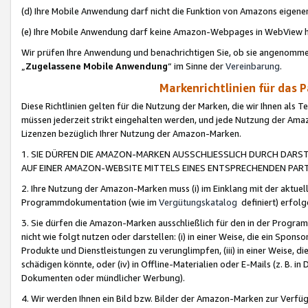
(d) Ihre Mobile Anwendung darf nicht die Funktion von Amazons eige
(e) Ihre Mobile Anwendung darf keine Amazon-Webpages in WebView 
Wir prüfen Ihre Anwendung und benachrichtigen Sie, ob sie angenomm
„
Zugelassene Mobile Anwendung
“ im Sinne der
Vereinbarung
.
Markenrichtlinien für das 
Diese Richtlinien gelten für die Nutzung der Marken, die wir Ihnen als 
müssen jederzeit strikt eingehalten werden, und jede Nutzung der Ama
Lizenzen bezüglich Ihrer Nutzung der Amazon-Marken.
1. SIE DÜRFEN DIE AMAZON-MARKEN AUSSCHLIESSLICH DURCH DARS
AUF EINER AMAZON-WEBSITE MITTELS EINES ENTSPRECHENDEN PART
2. Ihre Nutzung der Amazon-Marken muss (i) im Einklang mit der aktuells
Programmdokumentation (wie im
Vergütungskatalog
definiert) erfolg
3. Sie dürfen die Amazon-Marken ausschließlich für den in der Progr
nicht wie folgt nutzen oder darstellen: (i) in einer Weise, die ein Spo
Produkte und Dienstleistungen zu verunglimpfen, (iii) in einer Weise
schädigen könnte, oder (iv) in Offline-Materialien oder E-Mails (z. B.
Dokumenten oder mündlicher Werbung).
4. Wir werden Ihnen ein Bild bzw. Bilder der Amazon-Marken zur Verfüg