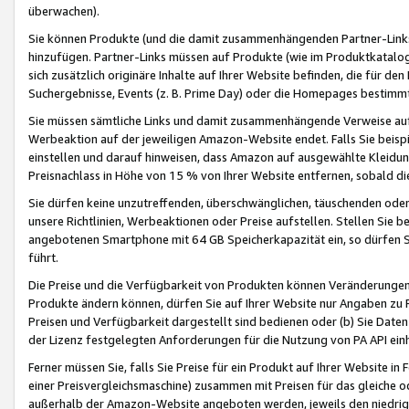
überwachen).
Sie können Produkte (und die damit zusammenhängenden Partner-Links)
hinzufügen. Partner-Links müssen auf Produkte (wie im Produktkatalog de
sich zusätzlich originäre Inhalte auf Ihrer Website befinden, die für 
Suchergebnisse, Events (z. B. Prime Day) oder die Homepages bestimmte
Sie müssen sämtliche Links und damit zusammenhängende Verweise auf z
Werbeaktion auf der jeweiligen Amazon-Website endet. Falls Sie beisp
einstellen und darauf hinweisen, dass Amazon auf ausgewählte Kleidun
Preisnachlass in Höhe von 15 % von Ihrer Website entfernen, sobald di
Sie dürfen keine unzutreffenden, überschwänglichen, täuschenden od
unsere Richtlinien, Werbeaktionen oder Preise aufstellen. Stellen Sie 
angebotenen Smartphone mit 64 GB Speicherkapazität ein, so dürfen S
führt.
Die Preise und die Verfügbarkeit von Produkten können Veränderungen 
Produkte ändern können, dürfen Sie auf Ihrer Website nur Angaben zu P
Preisen und Verfügbarkeit dargestellt sind bedienen oder (b) Sie Daten
der Lizenz festgelegten Anforderungen für die Nutzung von PA API einh
Ferner müssen Sie, falls Sie Preise für ein Produkt auf Ihrer Website in 
einer Preisvergleichsmaschine) zusammen mit Preisen für das gleiche o
außerhalb der Amazon-Website angeboten werden, jeweils den niedrigst