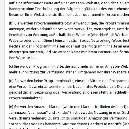
auf eine Informationsseite auf einer Amazon-Website, der nicht als Part
Bannern); ohne Einschränkung der Allgemeingültigkeit des Vorstehende
Besucher Ihrer Website unsichtbar, unlesbar oder unentzifferbar mache
(b) Sie werden Programminhalte bzw. Anwendungen, die Programminhalt
anzeigen, weder verkaufen noch weiterverkaufen, weitergeben, unterli
innerhalb von Werbung außerhalb Ihrer Website (einschließlich Werbun
Website oder einem Dienst (einschließlich Social Networking-Website
Rechte an den Programminhalten oder auf die Programminhalte an eine a
übertragen müssten, und Sie werden keine mit Ihrem Partner-Tag formati
Ihre Website ist.
(c) Sie werden Programminhalte, die nicht mehr auf einer Amazon-Websit
mehr zur Nutzung zur Verfügung stehen, umgehend von Ihrer Website e
(d) Sie werden keine Programminhalte, einschließlich in den Programmin
eine Person bzw. ein Unternehmen ein bestimmtes Produkt, eine Dienstle
geschäftlichen Beziehung oder Verbindung zu diesen steht (einschließli
Programminhalten).
(e) Sie werden Amazon-Marken (wie in den
Markenrichtlinien
definiert) 
„ammazon“, „amaozn“ und „kindel“) nicht zwecks Nutzung in einer Suc
Versuch unternehmen). Zusätzlich zu sonstigen Amazon zur Verfügung 
sorgen, dass von uns benannte Suchmaschinen Geschützte Begriffe (wie 