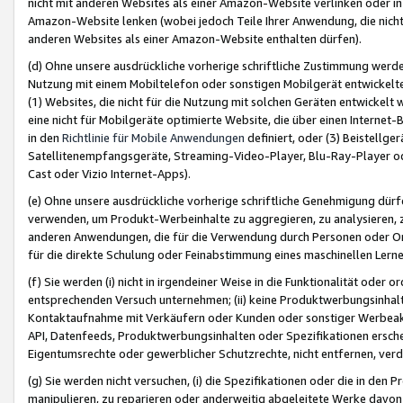
nicht mit anderen Websites als einer Amazon-Website verlinken oder i
Amazon-Website lenken (wobei jedoch Teile Ihrer Anwendung, die nich
anderen Websites als einer Amazon-Website enthalten dürfen).
(d) Ohne unsere ausdrückliche vorherige schriftliche Zustimmung werd
Nutzung mit einem Mobiltelefon oder sonstigen Mobilgerät entwickelt
(1) Websites, die nicht für die Nutzung mit solchen Geräten entwickelt
eine nicht für Mobilgeräte optimierte Website, die über einen Interne
in den
Richtlinie für Mobile Anwendungen
definiert, oder (3) Beistellge
Satellitenempfangsgeräte, Streaming-Video-Player, Blu-Ray-Player ode
Cast oder Vizio Internet-Apps).
(e) Ohne unsere ausdrückliche vorherige schriftliche Genehmigung dürfe
verwenden, um Produkt-Werbeinhalte zu aggregieren, zu analysieren, 
anderen Anwendungen, die für die Verwendung durch Personen oder Or
für die direkte Schulung oder Feinabstimmung eines maschinellen Lern
(f) Sie werden (i) nicht in irgendeiner Weise in die Funktionalität ode
entsprechenden Versuch unternehmen; (ii) keine Produktwerbungsinha
Kontaktaufnahme mit Verkäufern oder Kunden oder sonstiger Werbeaktiv
API, Datenfeeds, Produktwerbungsinhalten oder Spezifikationen erschei
Eigentumsrechte oder gewerblicher Schutzrechte, nicht entfernen, verd
(g) Sie werden nicht versuchen, (i) die Spezifikationen oder die in de
manipulieren, zu reparieren oder anderweitig abgeleitete Werke davon z