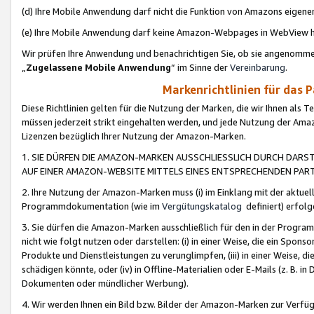
(d) Ihre Mobile Anwendung darf nicht die Funktion von Amazons eige
(e) Ihre Mobile Anwendung darf keine Amazon-Webpages in WebView 
Wir prüfen Ihre Anwendung und benachrichtigen Sie, ob sie angenomm
„
Zugelassene Mobile Anwendung
“ im Sinne der
Vereinbarung
.
Markenrichtlinien für das 
Diese Richtlinien gelten für die Nutzung der Marken, die wir Ihnen als 
müssen jederzeit strikt eingehalten werden, und jede Nutzung der Ama
Lizenzen bezüglich Ihrer Nutzung der Amazon-Marken.
1. SIE DÜRFEN DIE AMAZON-MARKEN AUSSCHLIESSLICH DURCH DARS
AUF EINER AMAZON-WEBSITE MITTELS EINES ENTSPRECHENDEN PART
2. Ihre Nutzung der Amazon-Marken muss (i) im Einklang mit der aktuells
Programmdokumentation (wie im
Vergütungskatalog
definiert) erfolg
3. Sie dürfen die Amazon-Marken ausschließlich für den in der Progr
nicht wie folgt nutzen oder darstellen: (i) in einer Weise, die ein Spo
Produkte und Dienstleistungen zu verunglimpfen, (iii) in einer Weise
schädigen könnte, oder (iv) in Offline-Materialien oder E-Mails (z. B.
Dokumenten oder mündlicher Werbung).
4. Wir werden Ihnen ein Bild bzw. Bilder der Amazon-Marken zur Verfüg