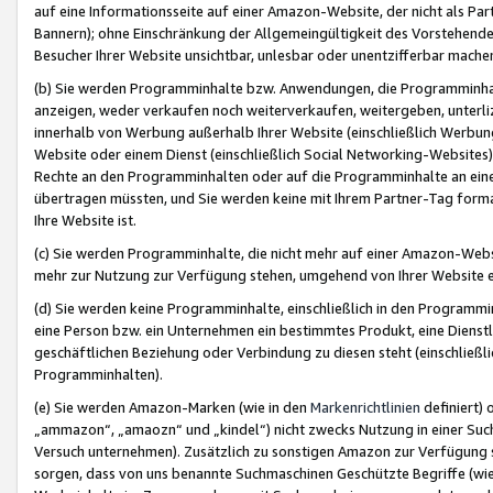
auf eine Informationsseite auf einer Amazon-Website, der nicht als Part
Bannern); ohne Einschränkung der Allgemeingültigkeit des Vorstehende
Besucher Ihrer Website unsichtbar, unlesbar oder unentzifferbar mache
(b) Sie werden Programminhalte bzw. Anwendungen, die Programminhalt
anzeigen, weder verkaufen noch weiterverkaufen, weitergeben, unterli
innerhalb von Werbung außerhalb Ihrer Website (einschließlich Werbun
Website oder einem Dienst (einschließlich Social Networking-Website
Rechte an den Programminhalten oder auf die Programminhalte an eine a
übertragen müssten, und Sie werden keine mit Ihrem Partner-Tag formati
Ihre Website ist.
(c) Sie werden Programminhalte, die nicht mehr auf einer Amazon-Websit
mehr zur Nutzung zur Verfügung stehen, umgehend von Ihrer Website e
(d) Sie werden keine Programminhalte, einschließlich in den Programmin
eine Person bzw. ein Unternehmen ein bestimmtes Produkt, eine Dienstle
geschäftlichen Beziehung oder Verbindung zu diesen steht (einschließli
Programminhalten).
(e) Sie werden Amazon-Marken (wie in den
Markenrichtlinien
definiert) 
„ammazon“, „amaozn“ und „kindel“) nicht zwecks Nutzung in einer Suc
Versuch unternehmen). Zusätzlich zu sonstigen Amazon zur Verfügung 
sorgen, dass von uns benannte Suchmaschinen Geschützte Begriffe (wie 