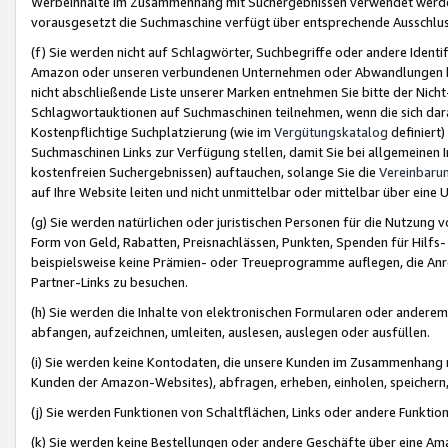
Werbeinhalte im Zusammenhang mit Suchergebnissen verwendet werden,
vorausgesetzt die Suchmaschine verfügt über entsprechende Ausschlu
(f) Sie werden nicht auf Schlagwörter, Suchbegriffe oder andere Ident
Amazon oder unseren verbundenen Unternehmen oder Abwandlungen bzw
nicht abschließende Liste unserer Marken entnehmen Sie bitte der Nich
Schlagwortauktionen auf Suchmaschinen teilnehmen, wenn die sich da
Kostenpflichtige Suchplatzierung (wie im
Vergütungskatalog
definiert
Suchmaschinen Links zur Verfügung stellen, damit Sie bei allgemeinen I
kostenfreien Suchergebnissen) auftauchen, solange Sie die
Vereinbaru
auf Ihre Website leiten und nicht unmittelbar oder mittelbar über eine
(g) Sie werden natürlichen oder juristischen Personen für die Nutzung 
Form von Geld, Rabatten, Preisnachlässen, Punkten, Spenden für Hilfs
beispielsweise keine Prämien- oder Treueprogramme auflegen, die Anrei
Partner-Links zu besuchen.
(h) Sie werden die Inhalte von elektronischen Formularen oder anderem M
abfangen, aufzeichnen, umleiten, auslesen, auslegen oder ausfüllen.
(i) Sie werden keine Kontodaten, die unsere Kunden im Zusammenhang 
Kunden der Amazon-Websites), abfragen, erheben, einholen, speichern,
(j) Sie werden Funktionen von Schaltflächen, Links oder andere Funkti
(k) Sie werden keine Bestellungen oder andere Geschäfte über eine Ama