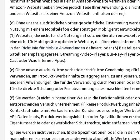
nicht mit anderen Websites als einer Amazon-Website verlinken oder i
Amazon-Website lenken (wobei jedoch Teile Ihrer Anwendung, die nich
anderen Websites als einer Amazon-Website enthalten dürfen).
(d) Ohne unsere ausdrückliche vorherige schriftliche Zustimmung werd
Nutzung mit einem Mobiltelefon oder sonstigen Mobilgerät entwickelt
(1) Websites, die nicht für die Nutzung mit solchen Geräten entwickelt
eine nicht für Mobilgeräte optimierte Website, die über einen Interne
in den
Richtlinie für Mobile Anwendungen
definiert, oder (3) Beistellge
Satellitenempfangsgeräte, Streaming-Video-Player, Blu-Ray-Player ode
Cast oder Vizio Internet-Apps).
(e) Ohne unsere ausdrückliche vorherige schriftliche Genehmigung dürfe
verwenden, um Produkt-Werbeinhalte zu aggregieren, zu analysieren, 
anderen Anwendungen, die für die Verwendung durch Personen oder Or
für die direkte Schulung oder Feinabstimmung eines maschinellen Lern
(f) Sie werden (i) nicht in irgendeiner Weise in die Funktionalität ode
entsprechenden Versuch unternehmen; (ii) keine Produktwerbungsinha
Kontaktaufnahme mit Verkäufern oder Kunden oder sonstiger Werbeaktiv
API, Datenfeeds, Produktwerbungsinhalten oder Spezifikationen erschei
Eigentumsrechte oder gewerblicher Schutzrechte, nicht entfernen, verd
(g) Sie werden nicht versuchen, (i) die Spezifikationen oder die in de
manipulieren, zu reparieren oder anderweitig abgeleitete Werke davon z