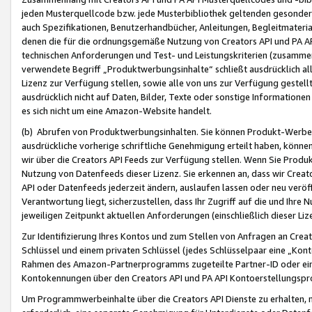
jeden Musterquellcode bzw. jede Musterbibliothek geltenden gesonder
auch Spezifikationen, Benutzerhandbücher, Anleitungen, Begleitmaterial
denen die für die ordnungsgemäße Nutzung von Creators API und PA A
technischen Anforderungen und Test- und Leistungskriterien (zusammen
verwendete Begriff „Produktwerbungsinhalte“ schließt ausdrücklich al
Lizenz zur Verfügung stellen, sowie alle von uns zur Verfügung gestel
ausdrücklich nicht auf Daten, Bilder, Texte oder sonstige Informatione
es sich nicht um eine Amazon-Website handelt.
(b) Abrufen von Produktwerbungsinhalten. Sie können Produkt-Werbein
ausdrückliche vorherige schriftliche Genehmigung erteilt haben, könn
wir über die Creators API Feeds zur Verfügung stellen. Wenn Sie Produk
Nutzung von Datenfeeds dieser Lizenz. Sie erkennen an, dass wir Creat
API oder Datenfeeds jederzeit ändern, auslaufen lassen oder neu veröffe
Verantwortung liegt, sicherzustellen, dass Ihr Zugriff auf die und Ihr
jeweiligen Zeitpunkt aktuellen Anforderungen (einschließlich dieser Liz
Zur Identifizierung Ihres Kontos und zum Stellen von Anfragen an Crea
Schlüssel und einem privaten Schlüssel (jedes Schlüsselpaar eine „Kon
Rahmen des Amazon-Partnerprogramms zugeteilte Partner-ID oder ein
Kontokennungen über den Creators API und PA API Kontoerstellungspro
Um Programmwerbeinhalte über die Creators API Dienste zu erhalten, m