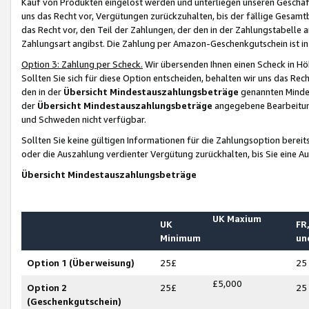
Kauf von Produkten eingelöst werden und unterliegen unseren Geschäf
uns das Recht vor, Vergütungen zurückzuhalten, bis der fällige Gesamt
das Recht vor, den Teil der Zahlungen, der den in der Zahlungstabelle 
Zahlungsart angibst. Die Zahlung per Amazon-Geschenkgutschein ist in
Option 3: Zahlung per Scheck.
Wir übersenden Ihnen einen Scheck in Höh
Sollten Sie sich für diese Option entscheiden, behalten wir uns das Rec
den in der
Übersicht Mindestauszahlungsbeträge
genannten Mindest
der
Übersicht Mindestauszahlungsbeträge
angegebene Bearbeitung
und Schweden nicht verfügbar.
Sollten Sie keine gültigen Informationen für die Zahlungsoption bereit
oder die Auszahlung verdienter Vergütung zurückhalten, bis Sie eine A
Übersicht Mindestauszahlungsbeträge
UK Maxium
UK
FR,
Minimum
un
Option 1 (Überweisung)
25£
25
£5,000
Option 2
25£
25
(Geschenkgutschein)