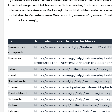
(c) Produktkäufe durch einen Kunden, der durch eine Anzeige auf eine 
Ausschreibungen und Auktionen über Schlagwörter, Suchbegriffe oder 
oder eine andere Amazon-Marke (vgl. die nicht abschließende Liste un
buchstabierte Varianten dieser Wörter (z. B. „ammazon“, „amaozn“ und „
Suchplatzierung
”);
Land
Nicht abschließende Liste der Marken
Vereinigtes
https://www.amazon.co.uk/gp/feature.html?ie=U
Königreich
Frankreich
https://www.amazon.fr/gp/help/customer/displa
E78834F9BA58__SECTION_64DE0ED1D744420E9
Italien
https://www.amazon.it/gp/help/customer/display
Irland
https://www.amazon.ie/gp/help/customer/displa
Niederlande
https://www.amazon.nl/gp/help/customer/display
Spanien
https://www.amazon.es/gp/help/customer/display
Deutschland
https://www.amazon.de/gp/help/customer/displa
Schweden
https://www.amazon.de/gp/help/customer/displa
Polen
https://www.amazon.pl/gp/help/customer/display
Belgien
https://www.amazon.com.be/gp/help/customer/d