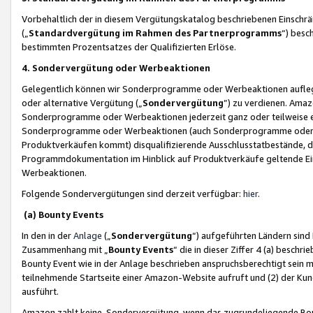
Vorbehaltlich der in diesem Vergütungskatalog beschriebenen Einschr
(„
Standardvergütung im Rahmen des Partnerprogramms
“) besc
bestimmten Prozentsatzes der Qualifizierten Erlöse.
4. Sondervergütung oder Werbeaktionen
Gelegentlich können wir Sonderprogramme oder Werbeaktionen auflegen,
oder alternative Vergütung („
Sondervergütung
”) zu verdienen. Amazo
Sonderprogramme oder Werbeaktionen jederzeit ganz oder teilweise einz
Sonderprogramme oder Werbeaktionen (auch Sonderprogramme oder We
Produktverkäufen kommt) disqualifizierende Ausschlusstatbestände, di
Programmdokumentation im Hinblick auf Produktverkäufe geltende E
Werbeaktionen.
Folgende Sondervergütungen sind derzeit verfügbar:
hier
.
(a) Bounty Events
In den in der
Anlage
(„
Sondervergütung
“) aufgeführten Ländern sind
Zusammenhang mit „
Bounty Events
“ die in dieser Ziffer 4 (a) besch
Bounty Event wie in der Anlage beschrieben anspruchsberechtigt sein mu
teilnehmende Startseite einer Amazon-Website aufruft und (2) der Kun
ausführt.
Amazon zahlt keine Sondervergütung, wenn das zugrundeliegende Boun