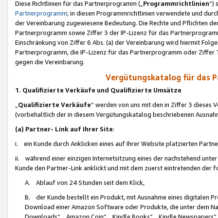
Diese Richtlinien für das Partnerprogramm („
Programmrichtlinien
“)
Partnerprogramm
; in diesen Programmrichtlinien verwendete und durch
der Vereinbarung zugewiesene Bedeutung. Die Rechte und Pflichten de
Partnerprogramm sowie Ziffer 3 der IP-Lizenz für das Partnerprogram
Einschränkung von Ziffer 6 Abs. (a) der Vereinbarung wird hiermit Fol
Partnerprogramm, die IP-Lizenz für das Partnerprogramm oder Ziffer 1
gegen die Vereinbarung.
Vergütungskatalog für das 
1. Qualifizierte Verkäufe und Qualifizierte Umsätze
„
Qualifizierte Verkäufe
“ werden von uns mit den in Ziffer 3 diese
(vorbehaltlich der in diesem Vergütungskatalog beschriebenen Ausnah
(a) Partner- Link auf Ihrer Site
:
i. ein Kunde durch Anklicken eines auf Ihrer Website platzierten Part
ii. während einer einzigen Internetsitzung eines der nachstehend unter (i)
Kunde den Partner-Link anklickt und mit dem zuerst eintretenden der f
A. Ablauf von 24 Stunden seit dem Klick,
B. der Kunde bestellt ein Produkt, mit Ausnahme eines digitalen P
Download einer Amazon Software oder Produkte, die unter dem N
Downloads“, „Amazon Coin“, „Kindle Books“, „Kindle Newspapers“, „