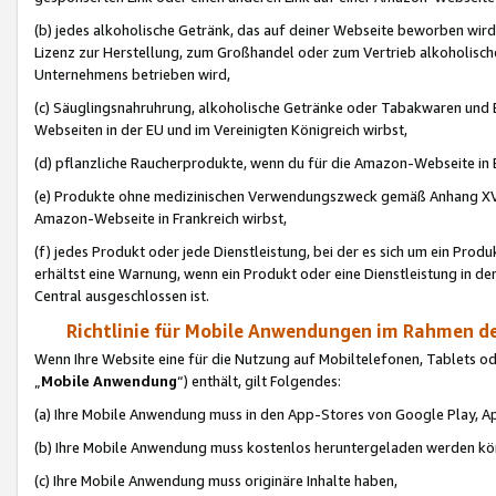
(b) jedes alkoholische Getränk, das auf deiner Webseite beworben wird
Lizenz zur Herstellung, zum Großhandel oder zum Vertrieb alkoholisch
Unternehmens betrieben wird,
(c) Säuglingsnahruhrung, alkoholische Getränke oder Tabakwaren und E
Webseiten in der EU und im Vereinigten Königreich wirbst,
(d) pflanzliche Raucherprodukte, wenn du für die Amazon-Webseite in B
(e) Produkte ohne medizinischen Verwendungszweck gemäß Anhang XVI 
Amazon-Webseite in Frankreich wirbst,
(f) jedes Produkt oder jede Dienstleistung, bei der es sich um ein Prod
erhältst eine Warnung, wenn ein Produkt oder eine Dienstleistung in de
Central ausgeschlossen ist.
Richtlinie für Mobile Anwendungen im Rahmen de
Wenn Ihre Website eine für die Nutzung auf Mobiltelefonen, Tablets 
„
Mobile Anwendung
“) enthält, gilt Folgendes:
(a) Ihre Mobile Anwendung muss in den App-Stores von Google Play, A
(b) Ihre Mobile Anwendung muss kostenlos heruntergeladen werden könn
(c) Ihre Mobile Anwendung muss originäre Inhalte haben,