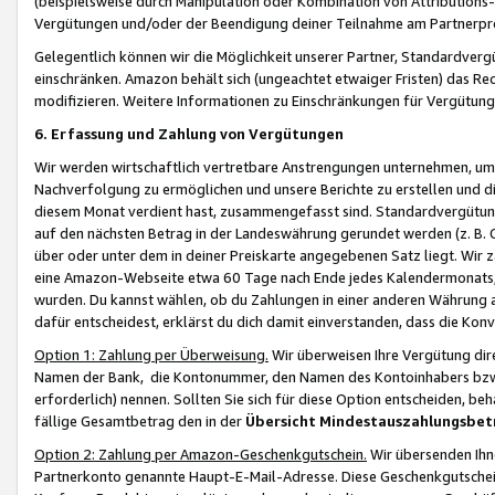
(beispielsweise durch Manipulation oder Kombination von Attributions-
Vergütungen und/oder der Beendigung deiner Teilnahme am Partnerp
Gelegentlich können wir die Möglichkeit unserer Partner, Standardv
einschränken. Amazon behält sich (ungeachtet etwaiger Fristen) das Re
modifizieren. Weitere Informationen zu Einschränkungen für Vergütung
6. Erfassung und Zahlung von Vergütungen
Wir werden wirtschaftlich vertretbare Anstrengungen unternehmen, um 
Nachverfolgung zu ermöglichen und unsere Berichte zu erstellen und di
diesem Monat verdient hast, zusammengefasst sind. Standardvergütung
auf den nächsten Betrag in der Landeswährung gerundet werden (z. B. C
über oder unter dem in deiner Preiskarte angegebenen Satz liegt. Wir
eine Amazon-Webseite etwa 60 Tage nach Ende jedes Kalendermonats, i
wurden. Du kannst wählen, ob du Zahlungen in einer anderen Währung
dafür entscheidest, erklärst du dich damit einverstanden, dass die K
Option 1: Zahlung per Überweisung.
Wir überweisen Ihre Vergütung dir
Namen der Bank, die Kontonummer, den Namen des Kontoinhabers bzw. a
erforderlich) nennen. Sollten Sie sich für diese Option entscheiden, be
fällige Gesamtbetrag den in der
Übersicht Mindestauszahlungsbet
Option 2: Zahlung per Amazon-Geschenkgutschein.
Wir übersenden Ihne
Partnerkonto genannte Haupt-E-Mail-Adresse. Diese Geschenkgutschei