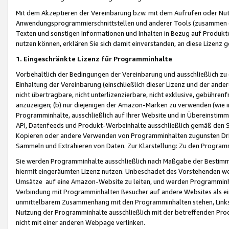
Mit dem Akzeptieren der Vereinbarung bzw. mit dem Aufrufen oder Nutz
Anwendungsprogrammierschnittstellen und anderer Tools (zusammen die
Texten und sonstigen Informationen und Inhalten in Bezug auf Produkte
nutzen können, erklären Sie sich damit einverstanden, an diese Lizenz 
1. Eingeschränkte Lizenz für Programminhalte
Vorbehaltlich der Bedingungen der Vereinbarung und ausschließlich z
Einhaltung der Vereinbarung (einschließlich dieser Lizenz und der ande
nicht übertragbare, nicht unterlizenzierbare, nicht exklusive, gebühren
anzuzeigen; (b) nur diejenigen der Amazon-Marken zu verwenden (wie in 
Programminhalte, ausschließlich auf Ihrer Website und in Übereinstimmu
API, Datenfeeds und Produkt-Werbeinhalte ausschließlich gemäß den Spe
Kopieren oder andere Verwenden von Programminhalten zugunsten Dri
Sammeln und Extrahieren von Daten. Zur Klarstellung: Zu den Program
Sie werden Programminhalte ausschließlich nach Maßgabe der Besti
hiermit eingeräumten Lizenz nutzen. Unbeschadet des Vorstehenden we
Umsätze auf eine Amazon-Website zu leiten, und werden Programminhal
Verbindung mit Programminhalten Besucher auf andere Websites als ein
unmittelbarem Zusammenhang mit den Programminhalten stehen, Links z
Nutzung der Programminhalte ausschließlich mit der betreffenden Pr
nicht mit einer anderen Webpage verlinken.