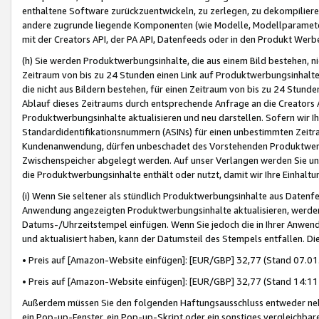
enthaltene Software zurückzuentwickeln, zu zerlegen, zu dekompilier
andere zugrunde liegende Komponenten (wie Modelle, Modellparameter
mit der Creators API, der PA API, Datenfeeds oder in den Produkt Werb
(h) Sie werden Produktwerbungsinhalte, die aus einem Bild bestehen, ni
Zeitraum von bis zu 24 Stunden einen Link auf Produktwerbungsinhalte
die nicht aus Bildern bestehen, für einen Zeitraum von bis zu 24 Stund
Ablauf dieses Zeitraums durch entsprechende Anfrage an die Creators 
Produktwerbungsinhalte aktualisieren und neu darstellen. Sofern wir Ih
Standardidentifikationsnummern (ASINs) für einen unbestimmten Zeitra
Kundenanwendung, dürfen unbeschadet des Vorstehenden Produktwerbu
Zwischenspeicher abgelegt werden. Auf unser Verlangen werden Sie un
die Produktwerbungsinhalte enthält oder nutzt, damit wir Ihre Einhalt
(i) Wenn Sie seltener als stündlich Produktwerbungsinhalte aus Datenfe
Anwendung angezeigten Produktwerbungsinhalte aktualisieren, werden 
Datums-/Uhrzeitstempel einfügen. Wenn Sie jedoch die in Ihrer Anwe
und aktualisiert haben, kann der Datumsteil des Stempels entfallen. Dies
• Preis auf [Amazon-Website einfügen]: [EUR/GBP] 32,77 (Stand 07.01.
• Preis auf [Amazon-Website einfügen]: [EUR/GBP] 32,77 (Stand 14:11 
Außerdem müssen Sie den folgenden Haftungsausschluss entweder neb
ein Pop-up-Fenster, ein Pop-up-Skript oder ein sonstiges vergleichba