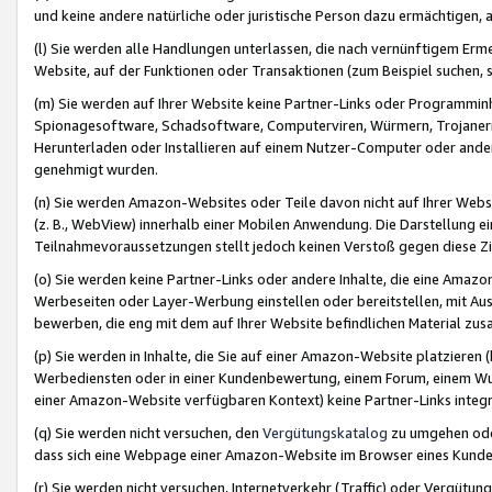
und keine andere natürliche oder juristische Person dazu ermächtigen, a
(l) Sie werden alle Handlungen unterlassen, die nach vernünftigem Erme
Website, auf der Funktionen oder Transaktionen (zum Beispiel suchen, s
(m) Sie werden auf Ihrer Website keine Partner-Links oder Programmin
Spionagesoftware, Schadsoftware, Computerviren, Würmern, Trojaner
Herunterladen oder Installieren auf einem Nutzer-Computer oder ande
genehmigt wurden.
(n) Sie werden Amazon-Websites oder Teile davon nicht auf Ihrer Websi
(z. B., WebView) innerhalb einer Mobilen Anwendung. Die Darstellung ein
Teilnahmevoraussetzungen stellt jedoch keinen Verstoß gegen diese Zif
(o) Sie werden keine Partner-Links oder andere Inhalte, die eine Am
Werbeseiten oder Layer-Werbung einstellen oder bereitstellen, mit Au
bewerben, die eng mit dem auf Ihrer Website befindlichen Material z
(p) Sie werden in Inhalte, die Sie auf einer Amazon-Website platzier
Werbediensten oder in einer Kundenbewertung, einem Forum, einem Wun
einer Amazon-Website verfügbaren Kontext) keine Partner-Links integr
(q) Sie werden nicht versuchen, den
Vergütungskatalog
zu umgehen oder
dass sich eine Webpage einer Amazon-Website im Browser eines Kunden 
(r) Sie werden nicht versuchen, Internetverkehr (Traffic) oder Vergü