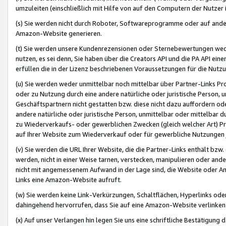
umzuleiten (einschließlich mit Hilfe von auf den Computern der Nutzer i
(s) Sie werden nicht durch Roboter, Softwareprogramme oder auf andere
Amazon-Website generieren.
(t) Sie werden unsere Kundenrezensionen oder Sternebewertungen wed
nutzen, es sei denn, Sie haben über die Creators API und die PA API e
erfüllen die in der Lizenz beschriebenen Voraussetzungen für die Nutzu
(u) Sie werden weder unmittelbar noch mittelbar über Partner-Links P
oder zu Nutzung durch eine andere natürliche oder juristische Person,
Geschäftspartnern nicht gestatten bzw. diese nicht dazu auffordern od
andere natürliche oder juristische Person, unmittelbar oder mittelbar
zu Wiederverkaufs- oder gewerblichen Zwecken (gleich welcher Art) 
auf Ihrer Website zum Wiederverkauf oder für gewerbliche Nutzungen 
(v) Sie werden die URL Ihrer Website, die die Partner-Links enthält b
werden, nicht in einer Weise tarnen, verstecken, manipulieren oder and
nicht mit angemessenem Aufwand in der Lage sind, die Website oder A
Links eine Amazon-Website aufruft.
(w) Sie werden keine Link-Verkürzungen, Schaltflächen, Hyperlinks ode
dahingehend hervorrufen, dass Sie auf eine Amazon-Website verlinken
(x) Auf unser Verlangen hin legen Sie uns eine schriftliche Bestätigung