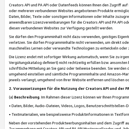
Creators API und PA API oder Datenfeeds können Ihnen den Zugriff auf D
oder mehreren verbundenen Websites angebotenen Produkte ermögliche
Daten, Bilder, Texte oder sonstigen Informationen oder Inhalte zuzugre
anwendbaren Lizenzvereinbarungen für die Creators API und PA API od
diesen verbundenen Websites zur Verfügung gestellt werden.
Sie dürfen den Programminhalt nicht dazu verwenden, geistiges Eigent
verletzen. Sie dürfen Programminhalte nicht verwenden, um direkt ode
maschinelles Lernen oder verwandte Technologien zu entwickeln oder zu
Die Lizenz endet mit sofortiger Wirkung automatisch, wenn Sie zu irg
Vergütungskatalog definiert) nicht rechtzeitig erfüllen bzw. ansonsten
schriftliche Mitteilung an Sie ganz oder teilweise beenden. Sie werden
umgehend einstellen und sämtliche Programminhalte und Amazon-Marke
jeweils verlangt, umgehend von Ihrer Website entfernen und löschen od
2. Voraussetzungen für die Nutzung der Creators API und der P
(a)
Beschreibung
. Im Rahmen dieser Lizenz können wir Ihnen Programmi
• Daten, Bilder, Audio-Dateien, Videos, Logos, Benutzerschnittstellen-
• Textmaterialien, wie beispielsweise Produktinformationen in Textfor
Neben den vorstehenden Produktwerbungsinhalten und dem Zugriff auf 
Zusammenhang mit Creators API und PA API Musterquellcodes und -bibli