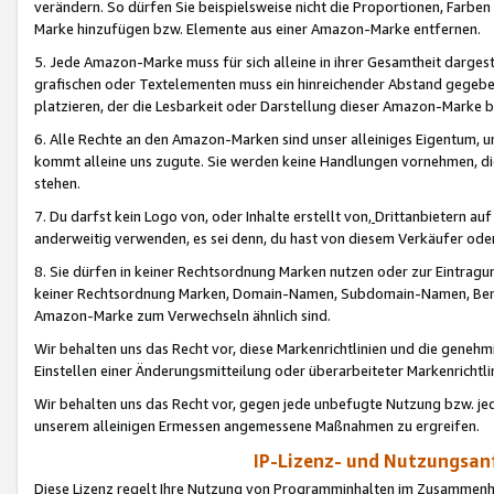
verändern. So dürfen Sie beispielsweise nicht die Proportionen, Farb
Marke hinzufügen bzw. Elemente aus einer Amazon-Marke entfernen.
5. Jede Amazon-Marke muss für sich alleine in ihrer Gesamtheit darge
grafischen oder Textelementen muss ein hinreichender Abstand gegebe
platzieren, der die Lesbarkeit oder Darstellung dieser Amazon-Marke b
6. Alle Rechte an den Amazon-Marken sind unser alleiniges Eigentum, 
kommt alleine uns zugute. Sie werden keine Handlungen vornehmen, 
stehen.
7. Du darfst kein Logo von, oder Inhalte erstellt von,
Drittanbietern au
anderweitig verwenden, es sei denn, du hast von diesem Verkäufer oder
8. Sie dürfen in keiner Rechtsordnung Marken nutzen oder zur Eintragu
keiner Rechtsordnung Marken, Domain-Namen, Subdomain-Namen, Benu
Amazon-Marke zum Verwechseln ähnlich sind.
Wir behalten uns das Recht vor, diese Markenrichtlinien und die gene
Einstellen einer Änderungsmitteilung oder überarbeiteter Markenricht
Wir behalten uns das Recht vor, gegen jede unbefugte Nutzung bzw. jede 
unserem alleinigen Ermessen angemessene Maßnahmen zu ergreifen.
IP-Lizenz- und Nutzungsan
Diese Lizenz regelt Ihre Nutzung von Programminhalten im Zusammen