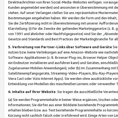
Direktnachrichten von Ihren Social-Media-Websites einfügen. vorausg
Kunden angemeldet werden) und ansonsten in Übereinstimmung mit der
stehen. Auf unser Verlangen stellen Sie uns repräsentative Mustermater
Bestimmungen eingehalten haben. Wir werden die Form und den Inhalt, di
Sie die Zertifizierung nicht in Übereinstimmung mit unserer Aufforderu
Klarstellung: (i) Für die Zwecke der geltenden Marketinggesetze (z. 
von 1991 und ähnlicher oder Nachfolgegesetze) sind Sie der „Absender“ j
Gesetze und Standards und Best Practices der Marketingbranche für 
5. Verbreitung von Partner-Links über Software und Geräte
Sie
nutzen bzw. keine Verlinkungen auf eine Amazon-Website wie nachsteh
Software-Applikationen (z. B. Browser Plug-ins, Browser Helper Objec
ein Endnutzer installieren und ausführen kann) und Geräten, einschlie
Zugelassenen Mobilen Anwendungen); oder (b) im Zusammenhang mit bzw.
Satellitenempfangsgeräte, Streaming-Video-Playern, Blu-Ray-Playern 
Viera Cast oder Vizio Internet Apps). Sie werden ohne ausdrückliche v
Entwicklung von Modellen des maschinellen Lernens oder verwandter 
6. Inhalte auf Ihrer Website
. Sie tragen die ausschließliche Verantwo
(a) Sie werden Programminhalte in keiner Weise ergänzen, löschen oder
Informationen; Sie dürfen aus einer Bilddatei bestehende Programminhal
erhalten bleiben bzw. aus Text bestehende Programminhalte so kürzen, 
Kürzung nicht sachlich falsch oder irreführend wird. Einige Arten von L