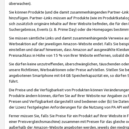
überwachen).
Sie können Produkte (und die damit zusammenhängenden Partner-Links)
hinzufügen. Partner-Links müssen auf Produkte (wie im Produktkatalog de
sich zusätzlich originäre Inhalte auf Ihrer Website befinden, die für 
Suchergebnisse, Events (z. B. Prime Day) oder die Homepages bestimmte
Sie müssen sämtliche Links und damit zusammenhängende Verweise auf z
Werbeaktion auf der jeweiligen Amazon-Website endet. Falls Sie beisp
einstellen und darauf hinweisen, dass Amazon auf ausgewählte Kleidun
Preisnachlass in Höhe von 15 % von Ihrer Website entfernen, sobald di
Sie dürfen keine unzutreffenden, überschwänglichen, täuschenden od
unsere Richtlinien, Werbeaktionen oder Preise aufstellen. Stellen Sie 
angebotenen Smartphone mit 64 GB Speicherkapazität ein, so dürfen S
führt.
Die Preise und die Verfügbarkeit von Produkten können Veränderungen 
Produkte ändern können, dürfen Sie auf Ihrer Website nur Angaben zu P
Preisen und Verfügbarkeit dargestellt sind bedienen oder (b) Sie Daten
der Lizenz festgelegten Anforderungen für die Nutzung von PA API einh
Ferner müssen Sie, falls Sie Preise für ein Produkt auf Ihrer Website in 
einer Preisvergleichsmaschine) zusammen mit Preisen für das gleiche o
außerhalb der Amazon-Website angeboten werden, jeweils den niedrigst