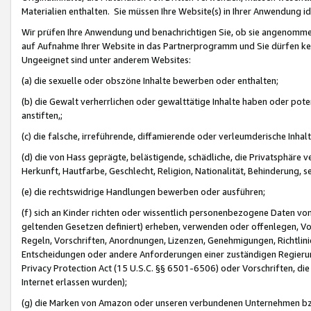
Materialien enthalten. Sie müssen Ihre Website(s) in Ihrer Anwendung ide
Wir prüfen Ihre Anwendung und benachrichtigen Sie, ob sie angenommen
auf Aufnahme Ihrer Website in das Partnerprogramm und Sie dürfen kei
Ungeeignet sind unter anderem Websites:
(a) die sexuelle oder obszöne Inhalte bewerben oder enthalten;
(b) die Gewalt verherrlichen oder gewalttätige Inhalte haben oder pot
anstiften,;
(c) die falsche, irreführende, diffamierende oder verleumderische Inha
(d) die von Hass geprägte, belästigende, schädliche, die Privatsphäre v
Herkunft, Hautfarbe, Geschlecht, Religion, Nationalität, Behinderung, 
(e) die rechtswidrige Handlungen bewerben oder ausführen;
(f) sich an Kinder richten oder wissentlich personenbezogene Daten vo
geltenden Gesetzen definiert) erheben, verwenden oder offenlegen, Vo
Regeln, Vorschriften, Anordnungen, Lizenzen, Genehmigungen, Richtlini
Entscheidungen oder andere Anforderungen einer zuständigen Regierung
Privacy Protection Act (15 U.S.C. §§ 6501-6506) oder Vorschriften, di
Internet erlassen wurden);
(g) die Marken von Amazon oder unseren verbundenen Unternehmen b