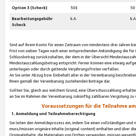
Option 3 (Scheck)
50£
50
Bearbeitungsgebühr
k.A.
k.A
Scheck
Sind auf Ihrem Konto für einen Zeitraum von mindestens drei Jahren kein
Frist von sieben Tagen nach einer entsprechenden Ankündigung die für
Schlussbetrag zurückzuhalten, der dem in der Übersicht Mindestausz
Mindestauszahlungsbetrag entspricht. Ferner können eine etwaig aufg
unterliegen oder durch geltende Verjährungsfristen verfallen.
An Sie unter Abzug bzw. Einbehalt aller in der Vereinbarung beschrieb
Ihnen gemäß der Vereinbarung zustehenden Beträge dar.
Sollten Sie, gleich aus welchem Grund, eine Überschusszahlung erhalte
an Sie im Rahmen der Vereinbarung zukünftig zahlbaren Vergütung zu 
Voraussetzungen für die Teilnahme a
1. Anmeldung und Teilnahmeberechtigung
Sie leiten den Anmeldeprozess ein, indem Sie einen vollständigen und 
muss/müssen originäre Inhalte (original content) enthalten und über d
Originalinhalte, die Materialien von Dritten verwenden, müssen wese