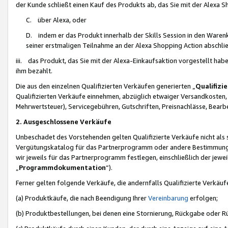
der Kunde schließt einen Kauf des Produkts ab, das Sie mit der Alexa 
C. über Alexa, oder
D. indem er das Produkt innerhalb der Skills Session in den Waren
seiner erstmaligen Teilnahme an der Alexa Shopping Action abschlie
iii. das Produkt, das Sie mit der Alexa-Einkaufsaktion vorgestellt ha
ihm bezahlt.
Die aus den einzelnen Qualifizierten Verkäufen generierten „
Qualifizi
Qualifizierten Verkäufe einnehmen, abzüglich etwaiger Versandkosten
Mehrwertsteuer), Servicegebühren, Gutschriften, Preisnachlässe, Bear
2. Ausgeschlossene Verkäufe
Unbeschadet des Vorstehenden gelten Qualifizierte Verkäufe nicht als
Vergütungskatalog für das Partnerprogramm oder andere Bestimmungen,
wir jeweils für das Partnerprogramm festlegen, einschließlich der jewe
„
Programmdokumentation
“).
Ferner gelten folgende Verkäufe, die andernfalls Qualifizierte Verkä
(a) Produktkäufe, die nach Beendigung Ihrer
Vereinbarung
erfolgen;
(b) Produktbestellungen, bei denen eine Stornierung, Rückgabe oder R